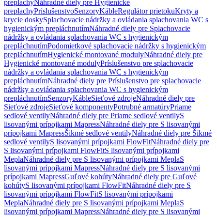
preplachy
Náhradné diely pre Hygienické
preplachy
Príslušenstvo
Senzory
Káble
Regulátor prietoku
Kryty a
krycie dosky
Splachovacie nádržky a ovládania splachovania WC s
hygienickým prepláchnutím
Náhradné diely pre Splachovacie
nádržky a ovládania splachovania WC s hygienickým
prepláchnutím
Podomietkové splachovacie nádržky s hygienickým
prepláchnutím
Hygienické montované moduly
Náhradné diely pre
Hygienické montované moduly
Príslušenstvo pre splachovacie
nádržky a ovládania splachovania WC s hygienickým
prepláchnutím
Náhradné diely pre Príslušenstvo pre splachovacie
nádržky a ovládania splachovania WC s hygienickým
prepláchnutím
Senzory
Káble
Sieťové zdroje
Náhradné diely pre
Sieťové zdroje
Sieťové komponenty
Potrubné armatúry
Priame
sedlové ventily
Náhradné diely pre Priame sedlové ventily
S
lisovanými prípojkami Mapress
Náhradné diely pre S lisovanými
prípojkami Mapress
Šikmé sedlové ventily
Náhradné diely pre Šikmé
sedlové ventily
S lisovanými prípojkami FlowFit
Náhradné diely pre
S lisovanými prípojkami FlowFit
S lisovanými prípojkami
Mepla
Náhradné diely pre S lisovanými prípojkami Mepla
S
lisovanými prípojkami Mapress
Náhradné diely pre S lisovanými
prípojkami Mapress
Guľové kohúty
Náhradné diely pre Guľové
kohúty
S lisovanými prípojkami FlowFit
Náhradné diely pre S
lisovanými prípojkami FlowFit
S lisovanými prípojkami
Mepla
Náhradné diely pre S lisovanými prípojkami Mepla
S
lisovanými prípojkami Mapress
Náhradné diely pre S lisovanými