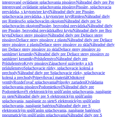
integrované ovládanie splachovania pisoárov
Náhradné diely pre Pre
integrované ovládanie splachovania pisoárov
Pisoáre, splachovacia
prevádzka, s krytom/pre kryt
Náhradné diely pre Pisoáre,
splachovacia prevádzka, s krytom/pre kryt
Rimless
Náhradné diely
pre Rimless
So splachovacím okrajom
Náhradné diely pre So
splachovacím okrajom
Pisoáre, bezvodná prevádzka
Náhradné diely
pre Pisoáre, bezvodná prevádzka
Bez krytu
Náhradné diely pre Bez
krytu
Deliace steny pisoárov
Náhradné diely pre Deliace steny
pisoárov
Deliace steny pisoárov z plastu
Náhradné diely pre Deliace
steny pisoárov z plastu
Deliace steny pisoárov zo skla
Náhradné diely
pre Deliace steny pisoárov zo skla
Deliace steny pisoárov zo
sanitárnej keramiky
Náhradné diely pre Deliace steny pisoárov zo
sanitárnej keramiky
Príslušenstvo
Náhradné diely pre
Príslušenstvo
Kryty pisoárov
Zápachové uzávierky a ich
príslušenstvo
Splachovacie rúrky, splachovacie kolená a
prechody
Náhradné diely pre Splachovacie rúrky, splachovacie
kolená a prechody
Pripevňovací materiál
Odtokové
ventily
Rozdeľovač splachovania
Prípojky zariadení
Ovládania
splachovania pisoárov
Podomietkové
Náhradné diely pre
Podomietkové
S elektronickým spúšťaním splachovania, napájanie
zo siete
Náhradné diely pre S elektronickým spúšťaním
splachovania, napájanie zo siete
S elektronickým spúšťaním
splachovania, napájanie batériou
Náhradné diely pre S
elektronickým spúšťaním splachovania, napájanie batériou
S
pneumatickým spúšťaním splachovania
Náhradné diely pre S