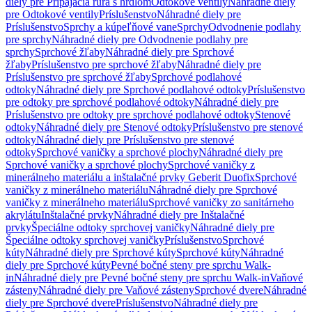
diely pre Pripájacia rúra s hrdlom
Odtokové ventily
Náhradné diely
pre Odtokové ventily
Príslušenstvo
Náhradné diely pre
Príslušenstvo
Sprchy a kúpeľňové vane
Sprchy
Odvodnenie podlahy
pre sprchy
Náhradné diely pre Odvodnenie podlahy pre
sprchy
Sprchové žľaby
Náhradné diely pre Sprchové
žľaby
Príslušenstvo pre sprchové žľaby
Náhradné diely pre
Príslušenstvo pre sprchové žľaby
Sprchové podlahové
odtoky
Náhradné diely pre Sprchové podlahové odtoky
Príslušenstvo
pre odtoky pre sprchové podlahové odtoky
Náhradné diely pre
Príslušenstvo pre odtoky pre sprchové podlahové odtoky
Stenové
odtoky
Náhradné diely pre Stenové odtoky
Príslušenstvo pre stenové
odtoky
Náhradné diely pre Príslušenstvo pre stenové
odtoky
Sprchové vaničky a sprchové plochy
Náhradné diely pre
Sprchové vaničky a sprchové plochy
Sprchové vaničky z
minerálneho materiálu a inštalačné prvky Geberit Duofix
Sprchové
vaničky z minerálneho materiálu
Náhradné diely pre Sprchové
vaničky z minerálneho materiálu
Sprchové vaničky zo sanitárneho
akrylátu
Inštalačné prvky
Náhradné diely pre Inštalačné
prvky
Špeciálne odtoky sprchovej vaničky
Náhradné diely pre
Špeciálne odtoky sprchovej vaničky
Príslušenstvo
Sprchové
kúty
Náhradné diely pre Sprchové kúty
Sprchové kúty
Náhradné
diely pre Sprchové kúty
Pevné bočné steny pre sprchu Walk-
in
Náhradné diely pre Pevné bočné steny pre sprchu Walk-in
Vaňové
zásteny
Náhradné diely pre Vaňové zásteny
Sprchové dvere
Náhradné
diely pre Sprchové dvere
Príslušenstvo
Náhradné diely pre