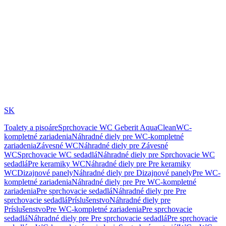
SK
Toalety a pisoáre
Sprchovacie WC Geberit AquaClean
WC-
kompletné zariadenia
Náhradné diely pre WC-kompletné
zariadenia
Závesné WC
Náhradné diely pre Závesné
WC
Sprchovacie WC sedadlá
Náhradné diely pre Sprchovacie WC
sedadlá
Pre keramiky WC
Náhradné diely pre Pre keramiky
WC
Dizajnové panely
Náhradné diely pre Dizajnové panely
Pre WC-
kompletné zariadenia
Náhradné diely pre Pre WC-kompletné
zariadenia
Pre sprchovacie sedadlá
Náhradné diely pre Pre
sprchovacie sedadlá
Príslušenstvo
Náhradné diely pre
Príslušenstvo
Pre WC-kompletné zariadenia
Pre sprchovacie
sedadlá
Náhradné diely pre Pre sprchovacie sedadlá
Pre sprchovacie