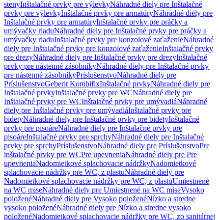
steny
Inštalačné prvky pre výlevky
Náhradné diely pre Inštalačné
prvky pre výlevky
Inštalačné prvky pre armatúry
Náhradné diely pre
Inštalačné prvky pre armatúry
Inštalačné prvky pre práčky a
umývačky riadu
Náhradné diely pre Inštalačné prvky pre práčky a
umývačky riadu
Inštalačné prvky pre konzolové zaťaženie
Náhradné
diely pre Inštalačné prvky pre konzolové zaťaženie
Inštalačné prvky
pre drezy
Náhradné diely pre Inštalačné prvky pre drezy
Inštalačné
prvky pre nástenné zásobníky
Náhradné diely pre Inštalačné prvky
pre nástenné zásobníky
Príslušenstvo
Náhradné diely pre
Príslušenstvo
Geberit Kombifix
Inštalačné prvky
Náhradné diely pre
Inštalačné prvky
Inštalačné prvky pre WC
Náhradné diely pre
Inštalačné prvky pre WC
Inštalačné prvky pre umývadlá
Náhradné
diely pre Inštalačné prvky pre umývadlá
Inštalačné prvky pre
bidety
Náhradné diely pre Inštalačné prvky pre bidety
Inštalačné
prvky pre pisoáre
Náhradné diely pre Inštalačné prvky pre
pisoáre
Inštalačné prvky pre sprchy
Náhradné diely pre Inštalačné
prvky pre sprchy
Príslušenstvo
Náhradné diely pre Príslušenstvo
Pre
inštalačné prvky pre WC
Pre upevnenia
Náhradné diely pre Pre
upevnenia
Nadomietkové splachovacie nádržky
Nadomietkové
splachovacie nádržky pre WC, z plastu
Náhradné diely pre
Nadomietkové splachovacie nádržky pre WC, z plastu
Umiestnené
na WC mise
Náhradné diely pre Umiestnené na WC mise
Vysoko
položené
Náhradné diely pre Vysoko položené
Nízko a stredne
vysoko položené
Náhradné diely pre Nízko a stredne vysoko
položené
Nadomietkové splachovacie nádržky pre WC, zo sanitárnej