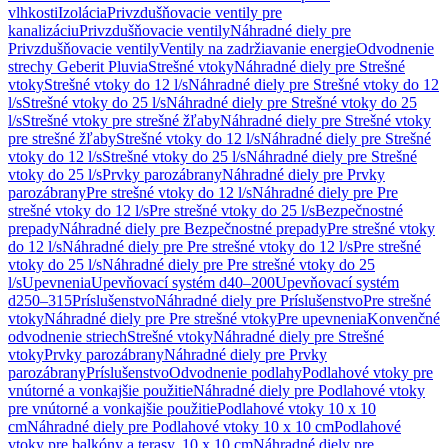
vlhkosti
Izolácia
Privzdušňovacie ventily pre
kanalizáciu
Privzdušňovacie ventily
Náhradné diely pre
Privzdušňovacie ventily
Ventily na zadržiavanie energie
Odvodnenie
strechy Geberit Pluvia
Strešné vtoky
Náhradné diely pre Strešné
vtoky
Strešné vtoky do 12 l/s
Náhradné diely pre Strešné vtoky do 12
l/s
Strešné vtoky do 25 l/s
Náhradné diely pre Strešné vtoky do 25
l/s
Strešné vtoky pre strešné žľaby
Náhradné diely pre Strešné vtoky
pre strešné žľaby
Strešné vtoky do 12 l/s
Náhradné diely pre Strešné
vtoky do 12 l/s
Strešné vtoky do 25 l/s
Náhradné diely pre Strešné
vtoky do 25 l/s
Prvky parozábrany
Náhradné diely pre Prvky
parozábrany
Pre strešné vtoky do 12 l/s
Náhradné diely pre Pre
strešné vtoky do 12 l/s
Pre strešné vtoky do 25 l/s
Bezpečnostné
prepady
Náhradné diely pre Bezpečnostné prepady
Pre strešné vtoky
do 12 l/s
Náhradné diely pre Pre strešné vtoky do 12 l/s
Pre strešné
vtoky do 25 l/s
Náhradné diely pre Pre strešné vtoky do 25
l/s
Upevnenia
Upevňovací systém d40–200
Upevňovací systém
d250–315
Príslušenstvo
Náhradné diely pre Príslušenstvo
Pre strešné
vtoky
Náhradné diely pre Pre strešné vtoky
Pre upevnenia
Konvenčné
odvodnenie striech
Strešné vtoky
Náhradné diely pre Strešné
vtoky
Prvky parozábrany
Náhradné diely pre Prvky
parozábrany
Príslušenstvo
Odvodnenie podlahy
Podlahové vtoky pre
vnútorné a vonkajšie použitie
Náhradné diely pre Podlahové vtoky
pre vnútorné a vonkajšie použitie
Podlahové vtoky 10 x 10
cm
Náhradné diely pre Podlahové vtoky 10 x 10 cm
Podlahové
vtoky pre balkóny a terasy, 10 x 10 cm
Náhradné diely pre