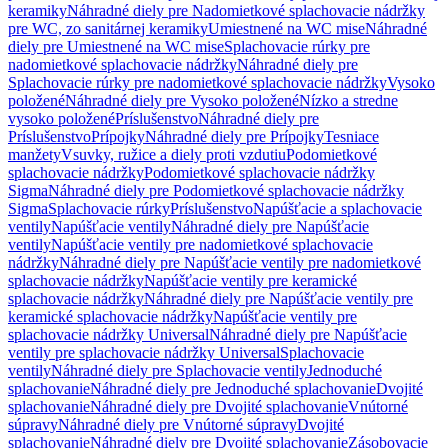
keramiky
Náhradné diely pre Nadomietkové splachovacie nádržky
pre WC, zo sanitárnej keramiky
Umiestnené na WC mise
Náhradné
diely pre Umiestnené na WC mise
Splachovacie rúrky pre
nadomietkové splachovacie nádržky
Náhradné diely pre
Splachovacie rúrky pre nadomietkové splachovacie nádržky
Vysoko
položené
Náhradné diely pre Vysoko položené
Nízko a stredne
vysoko položené
Príslušenstvo
Náhradné diely pre
Príslušenstvo
Prípojky
Náhradné diely pre Prípojky
Tesniace
manžety
Vsuvky, ružice a diely proti vzdutiu
Podomietkové
splachovacie nádržky
Podomietkové splachovacie nádržky
Sigma
Náhradné diely pre Podomietkové splachovacie nádržky
Sigma
Splachovacie rúrky
Príslušenstvo
Napúšťacie a splachovacie
ventily
Napúšťacie ventily
Náhradné diely pre Napúšťacie
ventily
Napúšťacie ventily pre nadomietkové splachovacie
nádržky
Náhradné diely pre Napúšťacie ventily pre nadomietkové
splachovacie nádržky
Napúšťacie ventily pre keramické
splachovacie nádržky
Náhradné diely pre Napúšťacie ventily pre
keramické splachovacie nádržky
Napúšťacie ventily pre
splachovacie nádržky Universal
Náhradné diely pre Napúšťacie
ventily pre splachovacie nádržky Universal
Splachovacie
ventily
Náhradné diely pre Splachovacie ventily
Jednoduché
splachovanie
Náhradné diely pre Jednoduché splachovanie
Dvojité
splachovanie
Náhradné diely pre Dvojité splachovanie
Vnútorné
súpravy
Náhradné diely pre Vnútorné súpravy
Dvojité
splachovanie
Náhradné diely pre Dvojité splachovanie
Zásobovacie