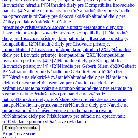
lisovacieho náradia [4]
Náhradné diely pre Kompatibilita lisovacieho
náradia [4]
Náradie na opracovanie rúr
Náhradné diely pre Náradie
na opracovanie rúr
Zátky pre tlakovú skúšku
Náhradné diely pre
Zátky pre tlakovú skúšku
Skúšobné
prostriedky
Príslušenstvo
Lisovacie prístroje
Náhradné diely pre
Lisovacie prístroje
Lisovacie prístroje, kompatibilita [1]
Náhradné
diely pre Lisovacie prístroje, kompatibilita [1]
Lisovacie prístroje,
kompatibilita [2]
Náhradné diely pre Lisovacie prístroje,
kompatibilita [2]
Lisovacie prístroje, kompatibilita [2XL]
Náhradné
diely pre Lisovacie prístroje, kompatibilita [2XL]
Kompatibilita
lisovacích prístrojov [4] / [2]
Náhradné diely pre Kompatibilita
lisovacích prístrojov [4] / [2]
Náradie pre Geberit Silent-db20/Geberit
PE
Náhradné diely pre Náradie pre Geberit Silent-db20/Geberit
PE
Náradie na elektrické zváranie
Náhradné diely pre Náradie na
elektrické zváranie
Príslušenstvo pre náradie na elektrické
zváranie
Náradie na zváranie natupo
Náhradné diely pre Náradie na
zváranie natupo
Príslušenstvo pre náradie na zváranie
natupo
Náhradné diely pre Príslušenstvo pre náradie na zváranie
natupo
Náradie na opracovanie rúr
Náhradné diely pre Náradie na
opracovanie rúr
Príslušenstvo pre náradie na opracovanie
rúr
Náhradné diely pre Príslušenstvo pre náradie na opracovanie
rúr
Ovládacie pomôcky
Diaľkové ovládania
Kategórie výrobku
Kúpeľňové série