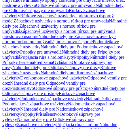
umývadlové armatúry
Prípojky zariadení pre umývacie miesto, drez,
prístroje a výlevku
Odtokové súpravy pre umývadlá
Náhradné diely
pre Odtokové súpravy pre umývadlá
Rúrkové zápachové
uzávierky
Rúrkové zápachové uzávierky, priestorovo úsporný
model
Zápachové uzávierky s nornou rúrkou pre umývadlá
Náhradné
diely pre Zápachové uzávierky s nornou rúrkou pre
umývadlá
Zápachové uzávierky s nornou rúrkou pre umývadlá,
priestorovo úsporné
Náhradné diely pre Zápachové uzávierky s
nornou rúrkou pre umývadlá, priestorovo úsporné
Podomietkové
zápachové uzávierky
Náhradné diely pre Podomietkové zápachové
uzávierky
Prípojky pre umývadlá
Náhradné diely pre Prípojky pre
umývadlá
Pripájacia rúra s hrdlom
Kryty
Prípojky
Náhradné diely pre
Prípojky
Tesnenia
Predĺženia
Ovládania
Odtokové súpravy pre
drezy
Náhradné diely pre Odtokové súpravy pre drezy
Rúrkové
zápachové uzávierky
Náhradné diely pre Rúrkové zápachové
uzávierky
Dvojkomorové zápachové uzávierky
Odpadové ventily pre
drez
Náhradné diely pre Odpadové ventily pre
drez
Príslušenstvo
Odtokové súpravy pre prístroje
Náhradné diely pre
Odtokové súpravy pre prístroje
Rúrkové zápachové
uzávierky
Podomietkové zápachové uzávierky
Náhradné diely pre
Podomietkové zápachové uzávierky
Nadomietkové zápachové
uzávierky
Náhradné diely pre Nadomietkové zápachové
uzávierky
Prípojky
Príslušenstvo
Odtokové súpravy pre
výlevky
Náhradné diely pre Odtokové súpravy pre
výlevky
Zápachové uzávierky
Pripájacia rúra s hrdlom
Náhradné