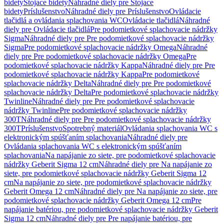
bidety
Stojace bidety
Náhradné diely pre Stojace
bidety
Príslušenstvo
Náhradné diely pre Príslušenstvo
Ovládacie
tlačidlá a ovládania splachovania WC
Ovládacie tlačidlá
Náhradné
diely pre Ovládacie tlačidlá
Pre podomietkové splachovacie nádržky
Sigma
Náhradné diely pre Pre podomietkové splachovacie nádržky
Sigma
Pre podomietkové splachovacie nádržky Omega
Náhradné
diely pre Pre podomietkové splachovacie nádržky Omega
Pre
podomietkové splachovacie nádržky Kappa
Náhradné diely pre Pre
podomietkové splachovacie nádržky Kappa
Pre podomietkové
splachovacie nádržky Delta
Náhradné diely pre Pre podomietkové
splachovacie nádržky Delta
Pre podomietkové splachovacie nádržky
Twinline
Náhradné diely pre Pre podomietkové splachovacie
nádržky Twinline
Pre podomietkové splachovacie nádržky
300T
Náhradné diely pre Pre podomietkové splachovacie nádržky
300T
Príslušenstvo
Spotrebný materiál
Ovládania splachovania WC s
elektronickým spúšťaním splachovania
Náhradné diely pre
Ovládania splachovania WC s elektronickým spúšťaním
splachovania
Na napájanie zo siete, pre podomietkové splachovacie
nádržky Geberit Sigma 12 cm
Náhradné diely pre Na napájanie zo
siete, pre podomietkové splachovacie nádržky Geberit Sigma 12
cm
Na napájanie zo siete, pre podomietkové splachovacie nádržky
Geberit Omega 12 cm
Náhradné diely pre Na napájanie zo siete, pre
podomietkové splachovacie nádržky Geberit Omega 12 cm
Pre
napájanie batériou, pre podomietkové splachovacie nádržky Geberit
Sigma 12 cm
Náhradné diely pre Pre napájanie batériou, pre