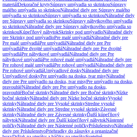
materiál
Dekoračné kryty
Súpravy umývadla so skrinkou
Súpravy
malého umývadla so skrinkou
Náhradné diely pre Súpravy malého
umývadla so skrinkou
Súpravy umývadla so skrinkou
Náhradné diely
pre Súpravy umývadla so skrinkou
Súpravy nábytkového umývadla
so skrinkou
Náhradné diely pre Súpravy nábytkového umývadla so
skrinkou
Kúpeľňový nábytok
Skrinky pod umývadlo
Náhradné diely
pre Skrinky pod umývadlo
Pre malé umývadlá
Náhradné diely pre
Pre malé umývadlá
Pre umývadlá
Náhradné diely pre Pre
umývadlá
Pre dvojité umývadlá
Náhradné diely pre Pre dvojité
umývadlá
Pre nábytkové umývadlá
Náhradné diely pre Pre
nábytkové umývadlá
Pre rohové malé umývadlá
Náhradné diely pre
Pre rohové malé umývadlá
Pre rohové umývadlá
Náhradné diely pre
Pre rohové umývadlá
Umývadlové dosky
Náhradné diely pre
Umývadlové dosky
Pre umývadlo na dosku, tvar misy
Náhradné
diely pre Pre umývadlo na dosku, tvar misy
Pre umývadlo na dosku,
pravouhlé
Náhradné diely pre Pre umývadlo na dosku,
pravouhlé
Bočné skrinky
Náhradné diely pre Bočné skrinky
Nízke
bočné skrinky
Náhradné diely pre Nízke bočné skrinky
Vysoké
skrinky
Náhradné diely pre Vysoké skrinky
Stredne vysoké
skrinky
Náhradné diely pre Stredne vysoké skrinky
Závesné
skrinky
Náhradné diely pre Závesné skrinky
Ďalší kúpeľňový
nábytok
Náhradné diely pre Ďalší kúpeľňový nábytok
Nástenné
poličky
Náhradné diely pre Nástenné poličky
Príslušenstvo
Náhradné
diely pre Príslušenstvo
Priehradky do zásuvky a organizačné
boxy
Držiak na uteráky a háčiky na uteráky
Svetelné