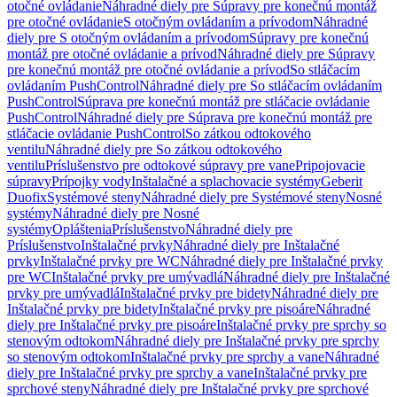
otočné ovládanie
Náhradné diely pre Súpravy pre konečnú montáž
pre otočné ovládanie
S otočným ovládaním a prívodom
Náhradné
diely pre S otočným ovládaním a prívodom
Súpravy pre konečnú
montáž pre otočné ovládanie a prívod
Náhradné diely pre Súpravy
pre konečnú montáž pre otočné ovládanie a prívod
So stláčacím
ovládaním PushControl
Náhradné diely pre So stláčacím ovládaním
PushControl
Súprava pre konečnú montáž pre stláčacie ovládanie
PushControl
Náhradné diely pre Súprava pre konečnú montáž pre
stláčacie ovládanie PushControl
So zátkou odtokového
ventilu
Náhradné diely pre So zátkou odtokového
ventilu
Príslušenstvo pre odtokové súpravy pre vane
Pripojovacie
súpravy
Prípojky vody
Inštalačné a splachovacie systémy
Geberit
Duofix
Systémové steny
Náhradné diely pre Systémové steny
Nosné
systémy
Náhradné diely pre Nosné
systémy
Opláštenia
Príslušenstvo
Náhradné diely pre
Príslušenstvo
Inštalačné prvky
Náhradné diely pre Inštalačné
prvky
Inštalačné prvky pre WC
Náhradné diely pre Inštalačné prvky
pre WC
Inštalačné prvky pre umývadlá
Náhradné diely pre Inštalačné
prvky pre umývadlá
Inštalačné prvky pre bidety
Náhradné diely pre
Inštalačné prvky pre bidety
Inštalačné prvky pre pisoáre
Náhradné
diely pre Inštalačné prvky pre pisoáre
Inštalačné prvky pre sprchy so
stenovým odtokom
Náhradné diely pre Inštalačné prvky pre sprchy
so stenovým odtokom
Inštalačné prvky pre sprchy a vane
Náhradné
diely pre Inštalačné prvky pre sprchy a vane
Inštalačné prvky pre
sprchové steny
Náhradné diely pre Inštalačné prvky pre sprchové