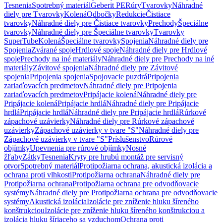
Tesnenia
Spotrebný materiál
Geberit PE
Rúry
Tvarovky
Náhradné
diely pre Tvarovky
Kolená
Odbočky
Redukcie
Čistiace
tvarovky
Náhradné diely pre Čistiace tvarovky
Prechody
Špeciálne
tvarovky
Náhradné diely pre Špeciálne tvarovky
Tvarovky
SuperTube
Kolená
Špeciálne tvarovky
Spojenia
Náhradné diely pre
Spojenia
Zvárané spoje
Hrdlové spoje
Náhradné diely pre Hrdlové
spoje
Prechody na iné materiály
Náhradné diely pre Prechody na iné
materiály
Závitové spojenia
Náhradné diely pre Závitové
spojenia
Pripojenia spojenia
Spojovacie puzdrá
Pripojenia
zariaďovacích predmetov
Náhradné diely pre Pripojenia
zariaďovacích predmetov
Pripájacie kolená
Náhradné diely pre
Pripájacie kolená
Pripájacie hrdlá
Náhradné diely pre Pripájacie
hrdlá
Pripájacie hrdlá
Náhradné diely pre Pripájacie hrdlá
Rúrkové
zápachové uzávierky
Náhradné diely pre Rúrkové zápachové
uzávierky
Zápachové uzávierky v tvare "S"
Náhradné diely pre
Zápachové uzávierky v tvare "S"
Príslušenstvo
Rúrové
objímky
Upevnenia pre rúrové objímky
Nosné
žľaby
Zátky
Tesnenia
Kryty pre hrubú montáž pre servisný
otvor
Spotrebný materiál
Protipožiarna ochrana, akustická izolácia a
ochrana proti vlhkosti
Protipožiarna ochrana
Náhradné diely pre
Protipožiarna ochrana
Protipožiarna ochrana pre odvodňovacie
systémy
Náhradné diely pre Protipožiarna ochrana pre odvodňovacie
systémy
Akustická izolácia
Izolácie pre zníženie hluku šíreného
konštrukciou
Izolácie pre zníženie hluku šíreného konštrukciou a
izolácia hluku šíriaceho sa vzduchom
Ochrana proti