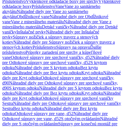
Príslušenstvo
Výklenkové odkladacie boxy pre sprchy
Výklenkové
odkladacie boxy
Príslušenstvo
Vane
Vane zo sanitárneho
akrylátu
Náhradné diely pre Vane zo sanitárneho
akrylátu
Obdĺžnikové vane
Náhradné diely pre Obdĺžnikové
vane
Vane z minerálneho materiálu
Náhradné diely pre Vane z
minerálneho materiálu
Detské vaničky
Náhradné diely pre Detské
vaničky
Inštalačné prvky
Náhradné diely pre Inštalačné
prvky
Súpravy nožičiek a súpravy traverz a stenových
kotiev
Náhradné diely pre Súpravy nožičiek a súpravy traverz a
stenových kotiev
Príslušenstvo
Súpravy na opravu
Ďalšie
príslušenstvo
Prípojky zariadení pre sprchy a kúpeľňové
vane
Odtokové súpravy pre sprchové vaničky, d52
Náhradné diely
pre Odtokové súpravy pre sprchové vaničky, d52
S krytom
odtoku
Náhradné diely pre S krytom odtoku
Bez krytu
odtoku
Náhradné diely pre Bez krytu odtoku
Kryt odtoku
Náhradné
diely pre Kryt odtoku
Odtokové súpravy pre sprchové vaničky,
d90
Náhradné diely pre Odtokové súpravy pre sprchové vaničky,
d90
S krytom odtoku
Náhradné diely pre S krytom odtoku
Bez krytu
odtoku
Náhradné diely pre Bez krytu odtoku
Kryt odtoku
Náhradné
diely pre Kryt odtoku
Odtokové súpravy pre sprchové vaničky
Sestra
Náhradné diely pre Odtokové súpravy pre sprchové vaničky
Sestra
Bez krytu odtoku
Náhradné diely pre Bez krytu
odtoku
Odtokové súpravy pre vane, d52
Náhradné diely pre
Odtokové súpravy pre vane, d52
S otočným ovládaním
Náhradné
diely pre S otočným ovládaním
Súpravy pre konečnú montáž pre