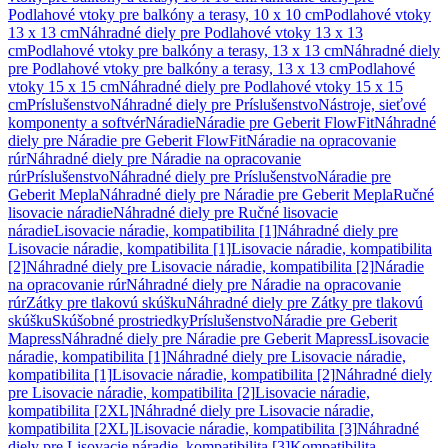
Podlahové vtoky pre balkóny a terasy, 10 x 10 cm
Podlahové vtoky
13 x 13 cm
Náhradné diely pre Podlahové vtoky 13 x 13
cm
Podlahové vtoky pre balkóny a terasy, 13 x 13 cm
Náhradné diely
pre Podlahové vtoky pre balkóny a terasy, 13 x 13 cm
Podlahové
vtoky 15 x 15 cm
Náhradné diely pre Podlahové vtoky 15 x 15
cm
Príslušenstvo
Náhradné diely pre Príslušenstvo
Nástroje, sieťové
komponenty a softvér
Náradie
Náradie pre Geberit FlowFit
Náhradné
diely pre Náradie pre Geberit FlowFit
Náradie na opracovanie
rúr
Náhradné diely pre Náradie na opracovanie
rúr
Príslušenstvo
Náhradné diely pre Príslušenstvo
Náradie pre
Geberit Mepla
Náhradné diely pre Náradie pre Geberit Mepla
Ručné
lisovacie náradie
Náhradné diely pre Ručné lisovacie
náradie
Lisovacie náradie, kompatibilita [1]
Náhradné diely pre
Lisovacie náradie, kompatibilita [1]
Lisovacie náradie, kompatibilita
[2]
Náhradné diely pre Lisovacie náradie, kompatibilita [2]
Náradie
na opracovanie rúr
Náhradné diely pre Náradie na opracovanie
rúr
Zátky pre tlakovú skúšku
Náhradné diely pre Zátky pre tlakovú
skúšku
Skúšobné prostriedky
Príslušenstvo
Náradie pre Geberit
Mapress
Náhradné diely pre Náradie pre Geberit Mapress
Lisovacie
náradie, kompatibilita [1]
Náhradné diely pre Lisovacie náradie,
kompatibilita [1]
Lisovacie náradie, kompatibilita [2]
Náhradné diely
pre Lisovacie náradie, kompatibilita [2]
Lisovacie náradie,
kompatibilita [2XL]
Náhradné diely pre Lisovacie náradie,
kompatibilita [2XL]
Lisovacie náradie, kompatibilita [3]
Náhradné
diely pre Lisovacie náradie, kompatibilita [3]
Kompatibilita