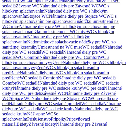
sedadlá a WC-kompletné zariadenia
Spotrebný materiál
WC a WC
sedadlá
Závesné WC
Náhradné diely pre Závesné WC
WC s
hlbokým splachovaním
Náhradné diely pre WC s hlbokým
splachovaním
Stojace WC
Náhradné diely pre Stojace WC
WC s
hlbokým splachovaním pre splachovaciu nádržku umiestnenú na
WC mise
Náhradné diely pre WC s hlbokým splachovaním pre
splachovaciu nádržku umiestnenú na WC mise
WC s hlbokým
splachovaním
Náhradné diely pre WC s hlbokým
splachovaním
Nadomietkové splachovacie nádržky pre WC, zo
sanitárnej keramiky
Umiestnené na WC mise
WC sedadlá
Náhradné
diely pre WC sedadlá
WC sedadlá
Náhradné diely pre WC
sedadlá
WC Comfort
Náhradné diely pre WC Comfort
WC s
hlbokým splachovaním vyvýšené
Náhradné diely pre WC s hlbokým
splachovaním vyvýšené
WC s hlbokým splachovaním
predĺžené
Náhradné diely pre WC s hlbokým splachovaním
predĺžené
WC sedadlá Comfort
Náhradné diely pre WC sedadlá
Comfort
WC sedadlá
Náhradné diely pre WC sedadlá
WC sedacie
kruhy
Náhradné diely pre WC sedacie kruhy
WC pre deti
Náhradné
diely pre WC pre deti
Závesné WC
Náhradné diely pre Závesné
WC
Stojace WC
Náhradné diely pre Stojace WC
WC sedadlá pre
deti
Náhradné diely pre WC sedadlá pre deti
WC sedadlá
Náhradné
diely pre WC sedadlá
WC sedacie kruhy
Náhradné diely pre WC
sedacie kruhy
Nášľapné WC
So
splachovaním
Príslušenstvo
Prípojky
Pripevňovací
materiál
Bidety
Závesné bidety
Náhradné diely pre Závesné