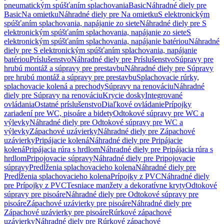
pneumatickým spúšťaním splachovania
Basic
Náhradné diely pre
Basic
Na omietku
Náhradné diely pre Na omietku
S elektronickým
spúšťaním splachovania, napájanie zo siete
Náhradné diely pre S
elektronickým spúšťaním splachovania, napájanie zo siete
S
elektronickým spúšťaním splachovania, napájanie batériou
Náhradné
diely pre S elektronickým spúšťaním splachovania, napájanie
batériou
Príslušenstvo
Náhradné diely pre Príslušenstvo
Súpravy pre
hrubú montáž a súpravy pre prestavbu
Náhradné diely pre Súpravy
pre hrubú montáž a súpravy pre prestavbu
Splachovacie rúrky,
splachovacie kolená a prechody
Súpravy na renováciu
Náhradné
diely pre Súpravy na renováciu
Krycie dosky
Integrované
ovládania
Ostatné príslušenstvo
Diaľkové ovládanie
Prípojky
zariadení pre WC, pisoáre a bidety
Odtokové súpravy pre WC a
výlevky
Náhradné diely pre Odtokové súpravy pre WC a
výlevky
Zápachové uzávierky
Náhradné diely pre Zápachové
uzávierky
Pripájacie kolená
Náhradné diely pre Pripájacie
kolená
Pripájacia rúra s hrdlom
Náhradné diely pre Pripájacia rúra s
hrdlom
Pripojovacie súpravy
Náhradné diely pre Pripojovacie
súpravy
Predĺženia splachovacieho kolena
Náhradné diely pre
Predĺženia splachovacieho kolena
Prípojky z PVC
Náhradné diely
pre Prípojky z PVC
Tesniace manžety a dekoratívne kryty
Odtokové
súpravy pre pisoáre
Náhradné diely pre Odtokové súpravy pre
pisoáre
Zápachové uzávierky pre pisoáre
Náhradné diely pre
Zápachové uzávierky pre pisoáre
Rúrkové zápachové
uzávierky
Náhradné diely pre Rúrkové zápachové