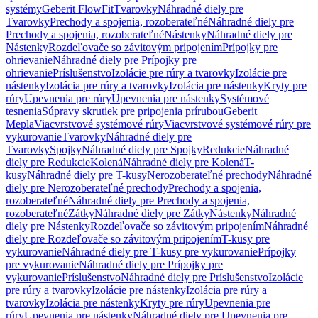
systémy
Geberit FlowFit
Tvarovky
Náhradné diely pre
Tvarovky
Prechody a spojenia, rozoberateľné
Náhradné diely pre
Prechody a spojenia, rozoberateľné
Nástenky
Náhradné diely pre
Nástenky
Rozdeľovače so závitovým pripojením
Prípojky pre
ohrievanie
Náhradné diely pre Prípojky pre
ohrievanie
Príslušenstvo
Izolácie pre rúry a tvarovky
Izolácie pre
nástenky
Izolácia pre rúry a tvarovky
Izolácia pre nástenky
Kryty pre
rúry
Upevnenia pre rúry
Upevnenia pre nástenky
Systémové
tesnenia
Súpravy skrutiek pre pripojenia prírubou
Geberit
Mepla
Viacvrstvové systémové rúry
Viacvrstvové systémové rúry pre
vykurovanie
Tvarovky
Náhradné diely pre
Tvarovky
Spojky
Náhradné diely pre Spojky
Redukcie
Náhradné
diely pre Redukcie
Kolená
Náhradné diely pre Kolená
T-
kusy
Náhradné diely pre T-kusy
Nerozoberateľné prechody
Náhradné
diely pre Nerozoberateľné prechody
Prechody a spojenia,
rozoberateľné
Náhradné diely pre Prechody a spojenia,
rozoberateľné
Zátky
Náhradné diely pre Zátky
Nástenky
Náhradné
diely pre Nástenky
Rozdeľovače so závitovým pripojením
Náhradné
diely pre Rozdeľovače so závitovým pripojením
T-kusy pre
vykurovanie
Náhradné diely pre T-kusy pre vykurovanie
Prípojky
pre vykurovanie
Náhradné diely pre Prípojky pre
vykurovanie
Príslušenstvo
Náhradné diely pre Príslušenstvo
Izolácie
pre rúry a tvarovky
Izolácie pre nástenky
Izolácia pre rúry a
tvarovky
Izolácia pre nástenky
Kryty pre rúry
Upevnenia pre
rúry
Upevnenia pre nástenky
Náhradné diely pre Upevnenia pre