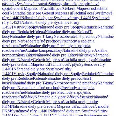
nástenky
Systémové tesnenia
Súpravy skrutiek pre prírubové
spoje
Geberit Mapress ušľachtilá oceľ
Geberit Mapress ušľachtilá
oceľ
Náhradné diely pre Geberit Mapress ušľachtilá oceľ
Systémové
rúry 1.4401
Náhradné diely pre Systémové rúry 1.4401
Systémové
rúry 1.4521
Náhradné diely pre Systémové rúry
1.4521
Vsuvky
Spojky
Náhradné diely pre Spojky
Redukcie
Náhradné
diely pre Redukcie
Kolená
Náhradné diely pre Kolená
T-
kusy
Náhradné diely pre T-kusy
Nerozoberateľné prechody
Náhradné
diely pre Nerozoberateľné prechody
Prechody a spojenia,
rozoberateľné
Náhradné diely pre Prechody a spojenia,
rozoberateľné
Axiálne kompenzátory
Náhradné diely pre Axiálne
kompenzátory
Zátky
Náhradné diely pre Zátky
Nástenky
Náhradné
diely pre Nástenky
Geberit Mapress ušľachtilá oceľ, plyn
Náhradné
diely pre Geberit Mapress ušľachtilá oceľ, plyn
Systémové rúry
1.4401
Náhradné diely pre Systémové rúry
1.4401
Vsuvky
Spojky
Náhradné diely pre Spojky
Redukcie
Náhradné
diely pre Redukcie
Kolená
Náhradné diely pre Kolená
T-
kusy
Náhradné diely pre T-kusy
Nerozoberateľné prechody
Náhradné
diely pre Nerozoberateľné prechody
Prechody a spojenia,
rozoberateľné
Náhradné diely pre Prechody a spojenia,
rozoberateľné
Zátky
Náhradné diely pre Zátky
Nástenky
Náhradné
diely pre Nástenky
Geberit Mapress ušľachtilá oceľ, modré
FKM
Náhradné diely pre Geberit Mapress ušľachtilá oceľ, modré
FKM
Systémové rúry 1.4401
Náhradné diely pre Systémové rúry
1.4401
Systémové rúry 1.4521
Náhradné diely pre Systémové rúry