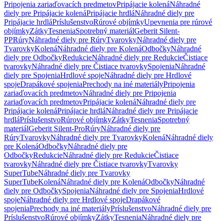
Pripojenia zariaďovacích predmetov
Pripájacie kolená
Náhradné
diely pre Pripájacie kolená
Pripájacie hrdlá
Náhradné diely pre
Pripájacie hrdlá
Príslušenstvo
Rúrové objímky
Upevnenia pre rúrové
objímky
Zátky
Tesnenia
Spotrebný materiál
Geberit Silent-
PP
Rúry
Náhradné diely pre Rúry
Tvarovky
Náhradné diely pre
Tvarovky
Kolená
Náhradné diely pre Kolená
Odbočky
Náhradné
diely pre Odbočky
Redukcie
Náhradné diely pre Redukcie
Čistiace
tvarovky
Náhradné diely pre Čistiace tvarovky
Spojenia
Náhradné
diely pre Spojenia
Hrdlové spoje
Náhradné diely pre Hrdlové
spoje
Drapákové spojenia
Prechody na iné materiály
Pripojenia
zariaďovacích predmetov
Náhradné diely pre Pripojenia
zariaďovacích predmetov
Pripájacie kolená
Náhradné diely pre
Pripájacie kolená
Pripájacie hrdlá
Náhradné diely pre Pripájacie
hrdlá
Príslušenstvo
Rúrové objímky
Zátky
Tesnenia
Spotrebný
materiál
Geberit Silent-Pro
Rúry
Náhradné diely pre
Rúry
Tvarovky
Náhradné diely pre Tvarovky
Kolená
Náhradné diely
pre Kolená
Odbočky
Náhradné diely pre
Odbočky
Redukcie
Náhradné diely pre Redukcie
Čistiace
tvarovky
Náhradné diely pre Čistiace tvarovky
Tvarovky
SuperTube
Náhradné diely pre Tvarovky
SuperTube
Kolená
Náhradné diely pre Kolená
Odbočky
Náhradné
diely pre Odbočky
Spojenia
Náhradné diely pre Spojenia
Hrdlové
spoje
Náhradné diely pre Hrdlové spoje
Drapákové
spojenia
Prechody na iné materiály
Príslušenstvo
Náhradné diely pre
Príslušenstvo
Rúrové objímky
Zátky
Tesnenia
Náhradné diely pre