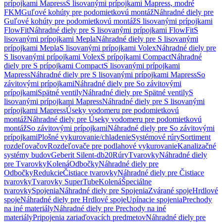
prípojkami Mapress
S lisovanými prípojkami Mapress, modré
FKM
Guľové kohúty pre podomietkovú montáž
Náhradné diely pre
Guľové kohúty pre podomietkovú montáž
S lisovanými prípojkami
FlowFit
Náhradné diely pre S lisovanými prípojkami FlowFit
S
lisovanými prípojkami Mepla
Náhradné diely pre S lisovanými
prípojkami Mepla
S lisovanými prípojkami Volex
Náhradné diely pre
S lisovanými prípojkami Volex
S prípojkami Compact
Náhradné
diely pre S prípojkami Compact
S lisovanými prípojkami
Mapress
Náhradné diely pre S lisovanými prípojkami Mapress
So
závitovými prípojkami
Náhradné diely pre So závitovými
prípojkami
Spätné ventily
Náhradné diely pre Spätné ventily
S
lisovanými prípojkami Mapress
Náhradné diely pre S lisovanými
prípojkami Mapress
Úseky vodomeru pre podomietkovú
montáž
Náhradné diely pre Úseky vodomeru pre podomietkovú
montáž
So závitovými prípojkami
Náhradné diely pre So závitovými
prípojkami
Plošné vykurovanie/chladenie
Systémové rúry
Sortiment
rozdeľovačov
Rozdeľovače pre podlahové vykurovanie
Kanalizačné
systémy budov
Geberit Silent-db20
Rúry
Tvarovky
Náhradné diely
pre Tvarovky
Kolená
Odbočky
Náhradné diely pre
Odbočky
Redukcie
Čistiace tvarovky
Náhradné diely pre Čistiace
tvarovky
Tvarovky SuperTube
Kolená
Špeciálne
tvarovky
Spojenia
Náhradné diely pre Spojenia
Zvárané spoje
Hrdlové
spoje
Náhradné diely pre Hrdlové spoje
Upínacie spojenia
Prechody
na iné materiály
Náhradné diely pre Prechody na iné
materiály
Pripojenia zariaďovacích predmetov
Náhradné diely pre