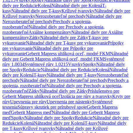
1.0215
Vsuvky
Spojky
Náhradné diely pre Spojky
Redukcie
Náhradné
diely pre Redukcie
Kolená
Náhradné diely pre Kolená
T-
kusy
Náhradné diely pre T-kusy
Krížové tvarovky
Náhradné diely pre
Krížové tvarovky
Nerozoberateľné prechody
Náhradné diely pre
Nerozoberateľné prechody
Prechody a spojenia,
rozoberateľné
Náhradné diely pre Prechody a spojenia,
rozoberateľné
Axiálne kompenzátory
Náhradné diely pre Axiálne
kompenzátory
Zátky
Náhradné diely pre Zátky
T-kusy pre
vykurovanie
Náhradné diely pre T-kusy pre vykurovanie
Prípojky
pre vykurovanie
Náhradné diely pre Prípojky pre
vykurovanie
Geberit Mapress uhlíková oceľ, modré FKM
Náhradné
diely pre Geberit Mapress uhlíková oceľ, modré FKM
Systémové
rúry 1.0034
Systémové rúry 1.0215
Vsuvky
Spojky
Náhradné diely
pre Spojky
Redukcie
Náhradné diely pre Redukcie
Kolená
Náhradné
diely pre Kolená
T-kusy
Náhradné diely pre T-kusy
Nerozoberateľné
prechody
Náhradné diely pre Nerozoberateľné prechody
Prechody a
spojenia, rozoberateľné
Náhradné diely pre Prechody a spojenia,
rozoberateľné
Zátky
Náhradné diely pre Zátky
Príslušenstvo pre
Geberit Mapress uhlíková oceľ
Izolácia pre rúry a tvarovky
Kryty pre
rúry
Upevnenia pre rúry
Upevnenia pre nástenky
Systémové
tesnenia
Súpravy skrutiek pre prírubové spoje
Geberit Mapress
meď
Geberit Mapress meď
Náhradné diely pre Geberit Mapress
meď
Spojky
Náhradné diely pre Spojky
Redukcie
Náhradné diely pre
Redukcie
Kolená
Náhradné diely pre Kolená
T-kusy
Náhradné diely
pre T-kusy
Krížové tvarovky
Náhradné diely pre Krížové