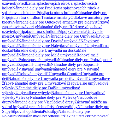
uzávierky
Predĺženia splachovacích rúrok a splachovacích
kolien
Náhradné diely pre Predĺženia splachovacích rúrok a
splachovacích kolien
Pripájacia rúra s hrdlom
Náhradné diely pre
Pripájacia rúra s hrdlom
Tesniace manžety
Odtokové armatúry pre
bidety
Náhradné diely pre Odtokové armatúry pre bidety
Rúrkové
zápachové uzávierky
Náhradné diely pre Rúrkové zápachové
uzávierky
Pripájacia rúra s hrdlom
Prípojky
Tesnenia
Umývacie
miesto
Umývadlá
Umývadlá
Náhradné diely pre Umývadlá
Dvojité
umývadlá
Náhradné diely pre Dvojité umývadlá
Nábytkové
umývadlá
Náhradné diely pre Nábytkové umývadlá
Umývadlá na
dosku
Náhradné diely pre Umývadlá na dosku
Malé
umývadlá
Náhradné diely pre Malé umývadlá
Rohové malé
umývadlo
Polozápustné umývadlá
Náhradné diely pre Polozápustné
umývadlá
Zápustné umývadlá
Náhradné diely pre Zápustné
umývadlá
Vstavané umývadlá
Náhradné diely pre Vstavané
umývadlá
Rohové umývadlá
Umývadlá Comfort
Umývadlá pre
deti
Náhradné diely pre Umývadlá pre deti
Umývadlá
Umývadlové
žľaby
Náhradné diely pre Umývadlové žľaby
Ďalšie umývadlové
výlevky
Náhradné diely pre Ďalšie umývadlové
výlevky
Umývadlové výlevky
Náhradné diely pre Umývadlové
výlevky
Výlevky
Náhradné diely pre Výlevky
Viacúčelové
drezy
Náhradné diely pre Viacúčelové drezy
Záchytné nádrže na
sadru
Umývadlá pre učebne
Príslušenstvo
Stĺpy
Náhradné diely pre
Stĺpy
Stĺpovité opláštenia
Polostĺpy
Náhradné diely pre
Polostĺpy
Príslušenstvo
Kryt odtoku
Držiak na uterák
Pripevňovací