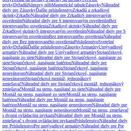
prvky
Držadlá
Súpravy nôh
Magnetické tabule
Zásuvky
Náhradné
diely pre Zásuvky
Ďalšie príslušenstvo
Zrkadlá a zrkadlové
skrinky
Zrkadlo
Náhradné diely pre Zrkadlo
S integrovaným
osvetlením
Náhradné diely pre S integrovaným osvetlením
Bez
integrovaného osvetlenia
Zrkadlové skrinky
Náhradné diely pre
Zrkadlové skrinky
S integrovaným osvetlením
Náhradné diely pre S
integrovaným osvetlením
Bez integrovaného osvetlenia
Náhradné
diely pre Bez integrovaného osvetlenia
Príslušenstvo
Svetelné
prvky
Držadlá
Ďalšie príslušenstvo
Zásuvky
Armatúry
Umývadlové
armatúry
Náhradné diely pre Umývadlové armatúry
Stojančekové,
napájanie zo siete
Náhradné diely pre Stojančekové, napájanie zo
siete
Stojančekové, napájanie batériou
Náhradné diely pre
Stojančekové, napájanie batériou
Stojančekové, napájanie
generátorom
Náhradné diely pre Stojančekové, napájanie
generátorom
Stojančeková montáž, jednopákový
zmiešavač
Náhradné diely pre Stojančeková montáž, jednopákový
zmiešavač
Montáž na stenu, napájané zo siete
Náhradné diely pre
Montáž na stenu, napájané zo siete
Montáž na stenu, napájanie
batériou
Náhradné diely pre Montáž na stenu, napájanie
batériou
Montáž na stenu, napájanie generátorom
Náhradné diely pre
Montáž na stenu, napájanie generátorom
Montáž na stenu, zmiešavač
s dvomi ovládacími prvkami
Náhradné diely pre Montáž na stenu,
zmiešavač s dvomi ovládacími prvkami
Príslušenstvo
Náhradné diely
pre Príslušenstvo
Pre umývadlové armatúry
Náhradné diely pre Pre