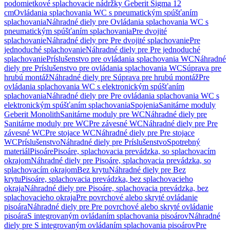
podomietkové splachovacie nádržky Geberit Sigma 12
cm
Ovládania splachovania WC s pneumatickým spúšťaním
splachovania
Náhradné diely pre Ovládania splachovania WC s
pneumatickým spúšťaním splachovania
Pre dvojité
splachovanie
Náhradné diely pre Pre dvojité splachovanie
Pre
jednoduché splachovanie
Náhradné diely pre Pre jednoduché
splachovanie
Príslušenstvo pre ovládania splachovania WC
Náhradné
diely pre Príslušenstvo pre ovládania splachovania WC
Súprava pre
hrubú montáž
Náhradné diely pre Súprava pre hrubú montáž
Pre
ovládania splachovania WC s elektronickým spúšťaním
splachovania
Náhradné diely pre Pre ovládania splachovania WC s
elektronickým spúšťaním splachovania
Spojenia
Sanitárne moduly
Geberit Monolith
Sanitárne moduly pre WC
Náhradné diely pre
Sanitárne moduly pre WC
Pre závesné WC
Náhradné diely pre Pre
závesné WC
Pre stojace WC
Náhradné diely pre Pre stojace
WC
Príslušenstvo
Náhradné diely pre Príslušenstvo
Spotrebný
materiál
Pisoáre
Pisoáre, splachovacia prevádzka, so splachovacím
okrajom
Náhradné diely pre Pisoáre, splachovacia prevádzka, so
splachovacím okrajom
Bez krytu
Náhradné diely pre Bez
krytu
Pisoáre, splachovacia prevádzka, bez splachovacieho
okraja
Náhradné diely pre Pisoáre, splachovacia prevádzka, bez
splachovacieho okraja
Pre povrchové alebo skryté ovládanie
pisoára
Náhradné diely pre Pre povrchové alebo skryté ovládanie
pisoára
S integrovaným ovládaním splachovania pisoárov
Náhradné
diely pre S integrovaným ovládaním splachovania pisoárov
Pre