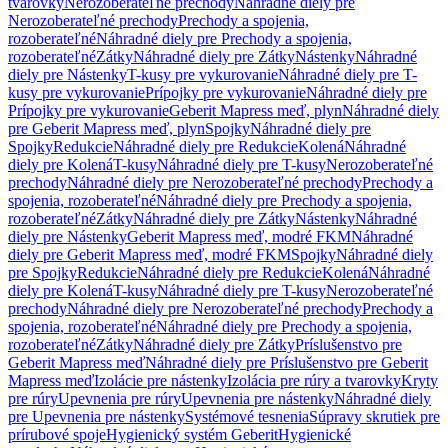
tvarovky
Nerozoberateľné prechody
Náhradné diely pre
Nerozoberateľné prechody
Prechody a spojenia,
rozoberateľné
Náhradné diely pre Prechody a spojenia,
rozoberateľné
Zátky
Náhradné diely pre Zátky
Nástenky
Náhradné
diely pre Nástenky
T-kusy pre vykurovanie
Náhradné diely pre T-
kusy pre vykurovanie
Prípojky pre vykurovanie
Náhradné diely pre
Prípojky pre vykurovanie
Geberit Mapress meď, plyn
Náhradné diely
pre Geberit Mapress meď, plyn
Spojky
Náhradné diely pre
Spojky
Redukcie
Náhradné diely pre Redukcie
Kolená
Náhradné
diely pre Kolená
T-kusy
Náhradné diely pre T-kusy
Nerozoberateľné
prechody
Náhradné diely pre Nerozoberateľné prechody
Prechody a
spojenia, rozoberateľné
Náhradné diely pre Prechody a spojenia,
rozoberateľné
Zátky
Náhradné diely pre Zátky
Nástenky
Náhradné
diely pre Nástenky
Geberit Mapress meď, modré FKM
Náhradné
diely pre Geberit Mapress meď, modré FKM
Spojky
Náhradné diely
pre Spojky
Redukcie
Náhradné diely pre Redukcie
Kolená
Náhradné
diely pre Kolená
T-kusy
Náhradné diely pre T-kusy
Nerozoberateľné
prechody
Náhradné diely pre Nerozoberateľné prechody
Prechody a
spojenia, rozoberateľné
Náhradné diely pre Prechody a spojenia,
rozoberateľné
Zátky
Náhradné diely pre Zátky
Príslušenstvo pre
Geberit Mapress meď
Náhradné diely pre Príslušenstvo pre Geberit
Mapress meď
Izolácie pre nástenky
Izolácia pre rúry a tvarovky
Kryty
pre rúry
Upevnenia pre rúry
Upevnenia pre nástenky
Náhradné diely
pre Upevnenia pre nástenky
Systémové tesnenia
Súpravy skrutiek pre
prírubové spoje
Hygienický systém Geberit
Hygienické