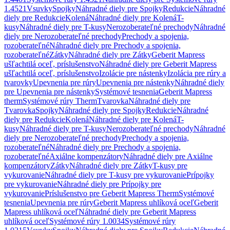
1.4521
Vsuvky
Spojky
Náhradné diely pre Spojky
Redukcie
Náhradné
diely pre Redukcie
Kolená
Náhradné diely pre Kolená
T-
kusy
Náhradné diely pre T-kusy
Nerozoberateľné prechody
Náhradné
diely pre Nerozoberateľné prechody
Prechody a spojenia,
rozoberateľné
Náhradné diely pre Prechody a spojenia,
rozoberateľné
Zátky
Náhradné diely pre Zátky
Geberit Mapress
ušľachtilá oceľ, príslušenstvo
Náhradné diely pre Geberit Mapress
ušľachtilá oceľ, príslušenstvo
Izolácie pre nástenky
Izolácia pre rúry a
tvarovky
Upevnenia pre rúry
Upevnenia pre nástenky
Náhradné diely
pre Upevnenia pre nástenky
Systémové tesnenia
Geberit Mapress
therm
Systémové rúry Therm
Tvarovka
Náhradné diely pre
Tvarovka
Spojky
Náhradné diely pre Spojky
Redukcie
Náhradné
diely pre Redukcie
Kolená
Náhradné diely pre Kolená
T-
kusy
Náhradné diely pre T-kusy
Nerozoberateľné prechody
Náhradné
diely pre Nerozoberateľné prechody
Prechody a spojenia,
rozoberateľné
Náhradné diely pre Prechody a spojenia,
rozoberateľné
Axiálne kompenzátory
Náhradné diely pre Axiálne
kompenzátory
Zátky
Náhradné diely pre Zátky
T-kusy pre
vykurovanie
Náhradné diely pre T-kusy pre vykurovanie
Prípojky
pre vykurovanie
Náhradné diely pre Prípojky pre
vykurovanie
Príslušenstvo pre Geberit Mapress Therm
Systémové
tesnenia
Upevnenia pre rúry
Geberit Mapress uhlíková oceľ
Geberit
Mapress uhlíková oceľ
Náhradné diely pre Geberit Mapress
uhlíková oceľ
Systémové rúry 1.0034
Systémové rúry