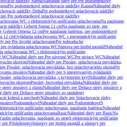
chovacie nádržky Sigma
Náhradné diely pre Pre podomietkové
mega
Pre podomietkové splachovacie nádržky Kappa
Náhradné diely
chovacie nádržky Delta
Pre podomietkové splachovacie nádržky
 pre Pre podomietkové splachovacie nádržky
plachovania WC s elektronickým spúšťaním splachovania
Na napájanie
vacie nádržky Geberit Sigma 12 cm
Na napájanie zo siete, pre
žky Geberit Omega 12 cm
Pre napájanie batériou, pre podomietkové
ma 12 cm
Ovládania splachovania WC s pneumatickým spúšťaním
ly pre Pre dvojité splachovanie
Pre jednoduché
o pre ovládania splachovania WC
Súprava pre hrubú montáž
Náhradné
nia splachovania WC s elektronickým spúšťaním
né WC
Náhradné diely pre Pre závesné WC
Pre stojace WC
Náhradné
hovacím okrajom
Náhradné diely pre Pisoáre, splachovacia prevádzka,
pre Pisoáre, splachovacia prevádzka, bez splachovacieho okraja
Pre
ovania pisoárov
Náhradné diely pre S integrovaným ovládaním
isoáre, splachovacia prevádzka, s krytom/pre kryt
Náhradné diely pre
chovacím okrajom
Pisoáre, bezvodná prevádzka
Náhradné diely pre
e steny pisoárov z plastu
Náhradné diely pre Deliace steny pisoárov z
 diely pre Deliace steny pisoárov zo sanitárnej
acie kolená a prechody
Náhradné diely pre Splachovacie rúrky,
pisoárov
Podomietkové
Náhradné diely pre Podomietkové
S
lektronickým spúšťaním splachovania, napájanie batériou
Náhradné
atickým spúšťaním splachovania
Basic
Náhradné diely pre Basic
Na
ťaním splachovania, napájanie zo siete
S elektronickým spúšťaním
 pre Príslušenstvo
Súpravy pre hrubú montáž a súpravy pre