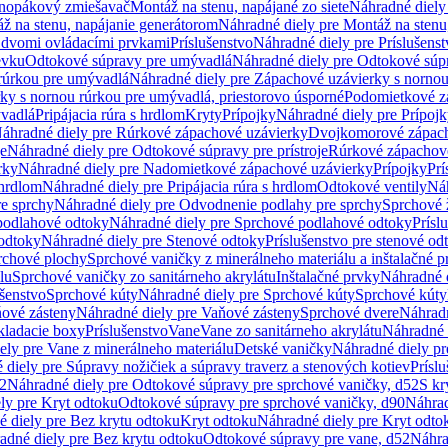
dnopákový zmiešavač
Montáž na stenu, napájané zo siete
Náhradné diely 
ž na stenu, napájanie generátorom
Náhradné diely pre Montáž na stenu
s dvomi ovládacími prvkami
Príslušenstvo
Náhradné diely pre Príslušenst
evku
Odtokové súpravy pre umývadlá
Náhradné diely pre Odtokové súp
rúrkou pre umývadlá
Náhradné diely pre Zápachové uzávierky s norno
ky s nornou rúrkou pre umývadlá, priestorovo úsporné
Podomietkové z
ývadlá
Pripájacia rúra s hrdlom
Kryty
Prípojky
Náhradné diely pre Prípoj
áhradné diely pre Rúrkové zápachové uzávierky
Dvojkomorové zápach
je
Náhradné diely pre Odtokové súpravy pre prístroje
Rúrkové zápachov
rky
Náhradné diely pre Nadomietkové zápachové uzávierky
Prípojky
Prí
 hrdlom
Náhradné diely pre Pripájacia rúra s hrdlom
Odtokové ventily
Náh
e sprchy
Náhradné diely pre Odvodnenie podlahy pre sprchy
Sprchové 
podlahové odtoky
Náhradné diely pre Sprchové podlahové odtoky
Prísl
odtoky
Náhradné diely pre Stenové odtoky
Príslušenstvo pre stenové od
rchové plochy
Sprchové vaničky z minerálneho materiálu a inštalačné 
lu
Sprchové vaničky zo sanitárneho akrylátu
Inštalačné prvky
Náhradné d
ušenstvo
Sprchové kúty
Náhradné diely pre Sprchové kúty
Sprchové kúty
ové zásteny
Náhradné diely pre Vaňové zásteny
Sprchové dvere
Náhradn
ladacie boxy
Príslušenstvo
Vane
Vane zo sanitárneho akrylátu
Náhradné d
ely pre Vane z minerálneho materiálu
Detské vaničky
Náhradné diely pr
diely pre Súpravy nožičiek a súpravy traverz a stenových kotiev
Prísl
52
Náhradné diely pre Odtokové súpravy pre sprchové vaničky, d52
S kr
ly pre Kryt odtoku
Odtokové súpravy pre sprchové vaničky, d90
Náhrad
 diely pre Bez krytu odtoku
Kryt odtoku
Náhradné diely pre Kryt odto
adné diely pre Bez krytu odtoku
Odtokové súpravy pre vane, d52
Náhra