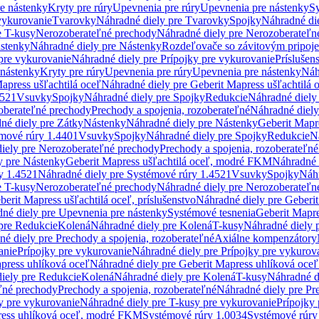
re nástenky
Kryty pre rúry
Upevnenia pre rúry
Upevnenia pre nástenky
Sy
vykurovanie
Tvarovky
Náhradné diely pre Tvarovky
Spojky
Náhradné di
e T-kusy
Nerozoberateľné prechody
Náhradné diely pre Nerozoberateľn
stenky
Náhradné diely pre Nástenky
Rozdeľovače so závitovým pripoj
pre vykurovanie
Náhradné diely pre Prípojky pre vykurovanie
Príslušen
 nástenky
Kryty pre rúry
Upevnenia pre rúry
Upevnenia pre nástenky
Náh
apress ušľachtilá oceľ
Náhradné diely pre Geberit Mapress ušľachtilá 
4521
Vsuvky
Spojky
Náhradné diely pre Spojky
Redukcie
Náhradné diely
oberateľné prechody
Prechody a spojenia, rozoberateľné
Náhradné diely
né diely pre Zátky
Nástenky
Náhradné diely pre Nástenky
Geberit Mapre
émové rúry 1.4401
Vsuvky
Spojky
Náhradné diely pre Spojky
Redukcie
N
iely pre Nerozoberateľné prechody
Prechody a spojenia, rozoberateľné
y pre Nástenky
Geberit Mapress ušľachtilá oceľ, modré FKM
Náhradné 
y 1.4521
Náhradné diely pre Systémové rúry 1.4521
Vsuvky
Spojky
Náhr
e T-kusy
Nerozoberateľné prechody
Náhradné diely pre Nerozoberateľn
berit Mapress ušľachtilá oceľ, príslušenstvo
Náhradné diely pre Geberit
né diely pre Upevnenia pre nástenky
Systémové tesnenia
Geberit Mapr
pre Redukcie
Kolená
Náhradné diely pre Kolená
T-kusy
Náhradné diely 
é diely pre Prechody a spojenia, rozoberateľné
Axiálne kompenzátory
anie
Prípojky pre vykurovanie
Náhradné diely pre Prípojky pre vykurov
press uhlíková oceľ
Náhradné diely pre Geberit Mapress uhlíková oceľ
iely pre Redukcie
Kolená
Náhradné diely pre Kolená
T-kusy
Náhradné d
ľné prechody
Prechody a spojenia, rozoberateľné
Náhradné diely pre Pr
y pre vykurovanie
Náhradné diely pre T-kusy pre vykurovanie
Prípojky
ress uhlíková oceľ, modré FKM
Systémové rúry 1.0034
Systémové rúry