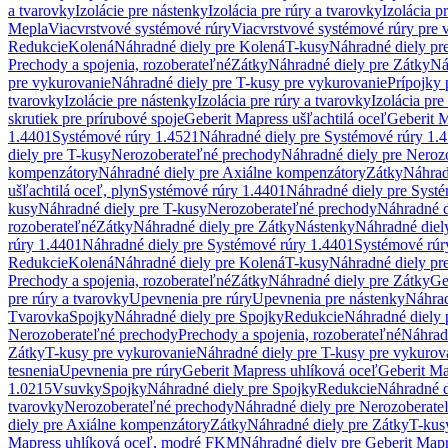
a tvarovky
Izolácie pre nástenky
Izolácia pre rúry a tvarovky
Izolácia p
Mepla
Viacvrstvové systémové rúry
Viacvrstvové systémové rúry pre 
Redukcie
Kolená
Náhradné diely pre Kolená
T-kusy
Náhradné diely pr
Prechody a spojenia, rozoberateľné
Zátky
Náhradné diely pre Zátky
Ná
pre vykurovanie
Náhradné diely pre T-kusy pre vykurovanie
Prípojky 
tvarovky
Izolácie pre nástenky
Izolácia pre rúry a tvarovky
Izolácia pre
skrutiek pre prírubové spoje
Geberit Mapress ušľachtilá oceľ
Geberit M
1.4401
Systémové rúry 1.4521
Náhradné diely pre Systémové rúry 1.
diely pre T-kusy
Nerozoberateľné prechody
Náhradné diely pre Neroz
kompenzátory
Náhradné diely pre Axiálne kompenzátory
Zátky
Náhrad
ušľachtilá oceľ, plyn
Systémové rúry 1.4401
Náhradné diely pre Syst
kusy
Náhradné diely pre T-kusy
Nerozoberateľné prechody
Náhradné d
rozoberateľné
Zátky
Náhradné diely pre Zátky
Nástenky
Náhradné diel
rúry 1.4401
Náhradné diely pre Systémové rúry 1.4401
Systémové rúr
Redukcie
Kolená
Náhradné diely pre Kolená
T-kusy
Náhradné diely pr
Prechody a spojenia, rozoberateľné
Zátky
Náhradné diely pre Zátky
Ge
pre rúry a tvarovky
Upevnenia pre rúry
Upevnenia pre nástenky
Náhrad
Tvarovka
Spojky
Náhradné diely pre Spojky
Redukcie
Náhradné diely 
Nerozoberateľné prechody
Prechody a spojenia, rozoberateľné
Náhradn
Zátky
T-kusy pre vykurovanie
Náhradné diely pre T-kusy pre vykurov
tesnenia
Upevnenia pre rúry
Geberit Mapress uhlíková oceľ
Geberit Ma
1.0215
Vsuvky
Spojky
Náhradné diely pre Spojky
Redukcie
Náhradné d
tvarovky
Nerozoberateľné prechody
Náhradné diely pre Nerozoberate
diely pre Axiálne kompenzátory
Zátky
Náhradné diely pre Zátky
T-kus
Mapress uhlíková oceľ, modré FKM
Náhradné diely pre Geberit Map