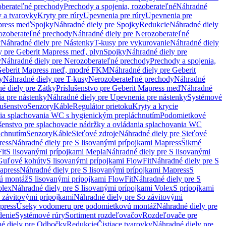
oberateľné prechody
Prechody a spojenia, rozoberateľné
Náhradné
y a tvarovky
Kryty pre rúry
Upevnenia pre rúry
Upevnenia pre
press meď
Spojky
Náhradné diely pre Spojky
Redukcie
Náhradné diely
ozoberateľné prechody
Náhradné diely pre Nerozoberateľné
y
Náhradné diely pre Nástenky
T-kusy pre vykurovanie
Náhradné diely
y pre Geberit Mapress meď, plyn
Spojky
Náhradné diely pre
y
Náhradné diely pre Nerozoberateľné prechody
Prechody a spojenia,
eberit Mapress meď, modré FKM
Náhradné diely pre Geberit
y
Náhradné diely pre T-kusy
Nerozoberateľné prechody
Náhradné
é diely pre Zátky
Príslušenstvo pre Geberit Mapress meď
Náhradné
a pre nástenky
Náhradné diely pre Upevnenia pre nástenky
Systémové
lušenstvo
Senzory
Káble
Regulátor prietoku
Kryty a krycie
nia splachovania WC s hygienickým prepláchnutím
Podomietkové
ušenstvo pre splachovacie nádržky a ovládania splachovania WC
áchnutím
Senzory
Káble
Sieťové zdroje
Náhradné diely pre Sieťové
ress
Náhradné diely pre S lisovanými prípojkami Mapress
Šikmé
it
S lisovanými prípojkami Mepla
Náhradné diely pre S lisovanými
 Guľové kohúty
S lisovanými prípojkami FlowFit
Náhradné diely pre S
apress
Náhradné diely pre S lisovanými prípojkami Mapress
S
ú montáž
S lisovanými prípojkami FlowFit
Náhradné diely pre S
olex
Náhradné diely pre S lisovanými prípojkami Volex
S prípojkami
 závitovými prípojkami
Náhradné diely pre So závitovými
press
Úseky vodomeru pre podomietkovú montáž
Náhradné diely pre
denie
Systémové rúry
Sortiment rozdeľovačov
Rozdeľovače pre
é diely pre Odbočky
Redukcie
Čistiace tvarovky
Náhradné diely pre