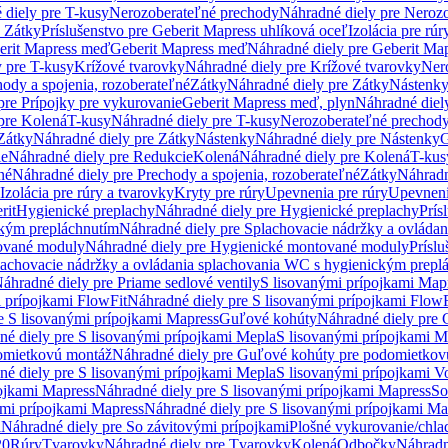
 diely pre T-kusy
Nerozoberateľné prechody
Náhradné diely pre Neroz
e Zátky
Príslušenstvo pre Geberit Mapress uhlíková oceľ
Izolácia pre rúr
erit Mapress meď
Geberit Mapress meď
Náhradné diely pre Geberit Ma
 pre T-kusy
Krížové tvarovky
Náhradné diely pre Krížové tvarovky
Ner
ody a spojenia, rozoberateľné
Zátky
Náhradné diely pre Zátky
Nástenk
pre Prípojky pre vykurovanie
Geberit Mapress meď, plyn
Náhradné diel
pre Kolená
T-kusy
Náhradné diely pre T-kusy
Nerozoberateľné prechod
Zátky
Náhradné diely pre Zátky
Nástenky
Náhradné diely pre Nástenky
G
ie
Náhradné diely pre Redukcie
Kolená
Náhradné diely pre Kolená
T-kus
né
Náhradné diely pre Prechody a spojenia, rozoberateľné
Zátky
Náhradn
Izolácia pre rúry a tvarovky
Kryty pre rúry
Upevnenia pre rúry
Upevneni
rit
Hygienické preplachy
Náhradné diely pre Hygienické preplachy
Prís
ckým prepláchnutím
Náhradné diely pre Splachovacie nádržky a ovláda
ované moduly
Náhradné diely pre Hygienické montované moduly
Prísl
plachovacie nádržky a ovládania splachovania WC s hygienickým prepl
áhradné diely pre Priame sedlové ventily
S lisovanými prípojkami Map
 prípojkami FlowFit
Náhradné diely pre S lisovanými prípojkami FlowF
e S lisovanými prípojkami Mapress
Guľové kohúty
Náhradné diely pre
né diely pre S lisovanými prípojkami Mepla
S lisovanými prípojkami M
omietkovú montáž
Náhradné diely pre Guľové kohúty pre podomietkov
né diely pre S lisovanými prípojkami Mepla
S lisovanými prípojkami V
ojkami Mapress
Náhradné diely pre S lisovanými prípojkami Mapress
So
ými prípojkami Mapress
Náhradné diely pre S lisovanými prípojkami Ma
i
Náhradné diely pre So závitovými prípojkami
Plošné vykurovanie/chla
20
Rúry
Tvarovky
Náhradné diely pre Tvarovky
Kolená
Odbočky
Náhradn