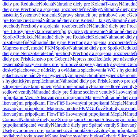
diely pre Redukcie
Kolená
Náhradné diely pre Kolená
T-kusy
Náhradné
diely pre Prechody a spojenia, rozoberateľné
Zátky
Náhradné diely pr
nástenky
Systémové tesnenia
Súpravy skrutiek pre prírubové spoje
Geb
pre Redukcie
Kolená
Náhradné diely pre Kolená
T-kusy
Náhradné diely
prechody
Prechody a spojenia, rozoberateľné
Náhradné diely pre Prech
pre T-kusy pre vykurovanie
Prípojky pre vykurovanie
Náhradné diely 
Spojky
Redukcie
Náhradné diely pre Redukcie
Kolená
Náhradné diely 
rozoberateľné
Náhradné diely pre Prechody a spojenia, rozoberateľné
Mapress meď, modré FKM
Spojky
Náhradné diely pre Spojky
Redukc
diely pre Nerozoberateľné prechody
Prechody a spojenia, rozoberateľ
diely pre Príslušenstvo pre Geberit Mapress meď
Izolácie pre nástenky
tesnenia
Súpravy skrutiek pre prírubové spoje
Hygienický systém Gebe
dosky
Splachovacie nádržky a ovládania splachovania WC s hygieni
splachovacie nádržky s hygienickým prepláchnutím
Hygienické mont
s hygienickým prepláchnutím
Náhradné diely pre Príslušenstvo pre s
zdroje
Sieťové komponenty
Potrubné armatúry
Priame sedlové ventily
N
sedlové ventily
Náhradné diely pre Šikmé sedlové ventily
S lisovanými
prípojkami Mepla
S lisovanými prípojkami Mapress
Náhradné diely pr
lisovanými prípojkami FlowFit
S lisovanými prípojkami Mepla
Náhrad
lisovanými prípojkami Mapress, modré FKM
Guľové kohúty pre pod
lisovanými prípojkami FlowFit
S lisovanými prípojkami Mepla
Náhrad
Compact
Náhradné diely pre S prípojkami Compact
S lisovanými príp
prípojkami
Spätné ventily
Náhradné diely pre Spätné ventily
S lisovan
Úseky vodomeru pre podomietkovú montáž
So závitovými prípojkam
podlahové vykurovanie
Kanalizačné systémy budov
Geberit Silent-db