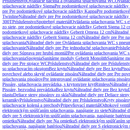
Príslušenstvo
Ovládacie tlačidlá a ovládania splachovania WC
Ovládaci
splachovacie nádržky Sigma
Pre podomietkové splachovacie nádržk
pre Pre podomietkové splachovacie nádržky Kappa
Pre podomietkové
Twinline
Náhradné diely pre Pre podomietkové splachovacie nádržky
300T
Príslušenstvo
Spotrebný materiál
Ovládania splachovania WC s e
zo siete, pre podomietkové splachovacie nádržky Geberit Sigma 12 
podomietkové splachovacie nádržky Geberit Omega 12 cm
Náhradné 
splachovacie nádržky Geberit Sigma 12 cm
Náhradné diely pre Pre n
splachovania
Náhradné diely pre Ovládania splachovania WC s pneu
splachovanie
Náhradné diely pre Pre jednoduché splachovanie
Prísluš
diely pre Súprava pre hrubú montáž
Pre ovládania splachovania WC s
splachovania
Spojenia
Sanitárne moduly Geberit Monolith
Sanitárne m
diely pre Pre stojace WC
Príslušenstvo
Náhradné diely pre Príslušenst
so splachovacím okrajom
Bez krytu
Náhradné diely pre Bez krytu
Piso
povrchové alebo skryté ovládanie pisoára
Náhradné diely pre Pre povr
splachovania pisoárov
Pre integrované ovládanie splachovania pisoár
Pisoáre, splachovacia prevádzka, s krytom/pre kryt
Rimless
Náhradné d
Pisoáre, bezvodná prevádzka
Bez krytu
Náhradné diely pre Bez krytu
D
plastu
Deliace steny pisoárov zo skla
Náhradné diely pre Deliace steny
keramiky
Príslušenstvo
Náhradné diely pre Príslušenstvo
Kryty pisoáro
splachovacie kolená a prechody
Pripevňovací materiál
Odtokové venti
elektronickým spúšťaním splachovania, napájanie zo siete
Náhradné di
diely pre S elektronickým spúšťaním splachovania, napájanie batério
omietku
Náhradné diely pre Na omietku
S elektronickým spúšťaním spl
splachovania, napájanie batériou
Náhradné diely pre S elektronickým 