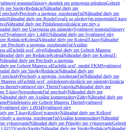
stémové tesnenia
Súpravy skrutiek pre pripojenia prírubou
Geberit
ely pre Spojky
Redukcie
Náhradné diely pre
é prechody
Prechody a spojenia, rozoberateľné
Náhradné diely pre
ením
Náhradné diely pre Rozdeľovače so závitovým pripojením
T-kusy
stvo
Náhradné diely pre Príslušenstvo
Izolácie pre rúry a
radné diely pre Upevnenia pre nástenky
Systémové tesnenia
Súpravy
oceľ
Systémové rúry 1.4401
Náhradné diely pre Systémové rúry
 pre Redukcie
Kolená
Náhradné diely pre Kolená
T-kusy
Náhradné
 pre Prechody a spojenia, rozoberateľné
Axiálne
ss ušľachtilá oceľ, plyn
Náhradné diely pre Geberit Mapress
áhradné diely pre Redukcie
Kolená
Náhradné diely pre Kolená
T-
Náhradné diely pre Prechody a spojenia,
diely pre Geberit Mapress ušľachtilá oceľ, modré FKM
Systémové
adné diely pre Spojky
Redukcie
Náhradné diely pre
é prechody
Prechody a spojenia, rozoberateľné
Náhradné diely pre
 Mapress ušľachtilá oceľ, príslušenstvo
Izolácie pre nástenky
Izolácia
ess therm
Systémové rúry Therm
Tvarovka
Náhradné diely pre
pre T-kusy
Nerozoberateľné prechody
Náhradné diely pre
Náhradné diely pre Axiálne kompenzátory
Zátky
Náhradné diely pre
anie
Príslušenstvo pre Geberit Mapress Therm
Systémové
Systémové rúry 1.0034
Systémové rúry
iely pre T-kusy
Krížové tvarovky
Náhradné diely pre Krížové
echody a spojenia, rozoberateľné
Axiálne kompenzátory
Náhradné
 pre vykurovanie
Náhradné diely pre Prípojky pre vykurovanie
Geberit
 1.0215
Vsuvky
Spojky
Náhradné diely pre Spojky
Redukcie
Náhradné