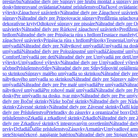
prestavbu
Náhradné diely pre Súpravy pre hrubú montáž a súpravy pr
dosky
Integrované ovládania
Ostatné príslušenstvo
Diaľkové ovládanie
výlevky
Zápachové uzávierky
Náhradné diely pre Zápachové uzávier
súpravy
Náhradné diely pre Pripojovacie súpravy
Predĺženia splachov
dekoratívne kryty
Odtokové súpravy pre pisoáre
Náhradné diely pre O
uzávierky
Náhradné diely pre Rúrkové zápachové uzávierky
Predĺženi
hrdlom
Náhradné diely pre Pripájacia rúra s hrdlom
Tesniace manžety
O
zápachové uzávierky
Pripájacia rúra s hrdlom
Prípojky
Tesnenia
Umývac
umývadlá
Náhradné diely pre Nábytkové umývadlá
Umývadlá na dos
umývadlá
Náhradné diely pre Polozápustné umývadlá
Zápustné umýva
Comfort
Umývadlá pre deti
Náhradné diely pre Umývadlá pre deti
Umý
výlevky
Umývadlové výlevky
Náhradné diely pre Umývadlové výlev
učebne
Príslušenstvo
Stĺpy
Náhradné diely pre Stĺpy
Stĺpovité oplášteni
so skrinkou
Súpravy malého umývadla so skrinkou
Náhradné diely pr
nábytkového umývadla so skrinkou
Náhradné diely pre Súpravy náby
umývadlá
Náhradné diely pre Pre malé umývadlá
Pre umývadlá
Náhrad
nábytkové umývadlá
Pre rohové malé umývadlá
Náhradné diely pre P
dosky
Pre umývadlo na dosku, tvar misy
Náhradné diely pre Pre umýva
diely pre Bočné skrinky
Nízke bočné skrinky
Náhradné diely pre Nízk
skrinky
Závesné skrinky
Náhradné diely pre Závesné skrinky
Ďalší kú
diely pre Príslušenstvo
Priehradky do zásuvky a organizačné boxy
Drži
príslušenstvo
Zrkadlá a zrkadlové skrinky
Zrkadlo
Náhradné diely pre 
diely pre Zrkadlové skrinky
S integrovaným osvetlením
Náhradné diel
prvky
Držadlá
Ďalšie príslušenstvo
Zásuvky
Armatúry
Umývadlové arm
siete
Stojančekové, napájanie batériou
Náhradné diely pre Stojančekové