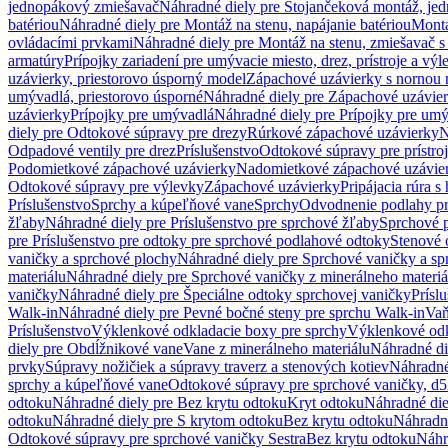
jednopákový zmiešavač
Náhradné diely pre Stojančeková montáž, je
batériou
Náhradné diely pre Montáž na stenu, napájanie batériou
Montá
ovládacími prvkami
Náhradné diely pre Montáž na stenu, zmiešavač 
armatúry
Prípojky zariadení pre umývacie miesto, drez, prístroje a výl
uzávierky, priestorovo úsporný model
Zápachové uzávierky s nornou 
umývadlá, priestorovo úsporné
Náhradné diely pre Zápachové uzávier
uzávierky
Prípojky pre umývadlá
Náhradné diely pre Prípojky pre um
diely pre Odtokové súpravy pre drezy
Rúrkové zápachové uzávierky
N
Odpadové ventily pre drez
Príslušenstvo
Odtokové súpravy pre prístro
Podomietkové zápachové uzávierky
Nadomietkové zápachové uzávie
Odtokové súpravy pre výlevky
Zápachové uzávierky
Pripájacia rúra s
Príslušenstvo
Sprchy a kúpeľňové vane
Sprchy
Odvodnenie podlahy pr
žľaby
Náhradné diely pre Príslušenstvo pre sprchové žľaby
Sprchové 
pre Príslušenstvo pre odtoky pre sprchové podlahové odtoky
Stenové 
vaničky a sprchové plochy
Náhradné diely pre Sprchové vaničky a sp
materiálu
Náhradné diely pre Sprchové vaničky z minerálneho materiá
vaničky
Náhradné diely pre Špeciálne odtoky sprchovej vaničky
Prísl
Walk-in
Náhradné diely pre Pevné bočné steny pre sprchu Walk-in
Vaň
Príslušenstvo
Výklenkové odkladacie boxy pre sprchy
Výklenkové odk
diely pre Obdĺžnikové vane
Vane z minerálneho materiálu
Náhradné di
prvky
Súpravy nožičiek a súpravy traverz a stenových kotiev
Náhradné 
sprchy a kúpeľňové vane
Odtokové súpravy pre sprchové vaničky, d
odtoku
Náhradné diely pre Bez krytu odtoku
Kryt odtoku
Náhradné die
odtoku
Náhradné diely pre S krytom odtoku
Bez krytu odtoku
Náhradné
Odtokové súpravy pre sprchové vaničky Sestra
Bez krytu odtoku
Náhr