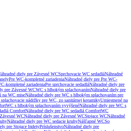
áhradné diely pre Závesné WC
Sprchovacie WC sedadlá
Náhradné
anely
Pre WC-kompletné zariadenia
Náhradné diely pre Pre WC-
C-kompletné zariadenia
Pre sprchovacie sedadlá
Náhradné diely pre
ely pre Závesné WC
WC s hlbokým splachovaním
Náhradné diely pre
nú na WC mise
Náhradné diely pre WC s hlbokým splachovaním pre
splachovacie nádržky pre WC, zo sanitárnej keramiky
Umiestnené na
ort
WC s hlbokým splachovaním vyvýšené
Náhradné diely pre WC s
adlá Comfort
Náhradné diely pre WC sedadlá Comfort
WC
Závesné WC
Náhradné diely pre Závesné WC
Stojace WC
Náhradné
ruhy
Náhradné diely pre WC sedacie kruhy
Nášľapné WC
So
ly pre Stojace bidety
Príslušenstvo
Náhradné diely pre