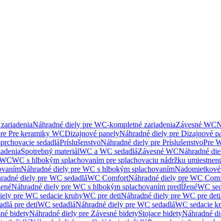
zariadenia
Náhradné diely pre WC-kompletné zariadenia
Závesné WC
N
pre Pre keramiky WC
Dizajnové panely
Náhradné diely pre Dizajnové p
sprchovacie sedadlá
Príslušenstvo
Náhradné diely pre Príslušenstvo
Pre W
iadenia
Spotrebný materiál
WC a WC sedadlá
Závesné WC
Náhradné di
e WC
WC s hlbokým splachovaním pre splachovaciu nádržku umiestne
ovaním
Náhradné diely pre WC s hlbokým splachovaním
Nadomietkové 
radné diely pre WC sedadlá
WC Comfort
Náhradné diely pre WC Comf
žené
Náhradné diely pre WC s hlbokým splachovaním predĺžené
WC sed
iely pre WC sedacie kruhy
WC pre deti
Náhradné diely pre WC pre deti
dlá pre deti
WC sedadlá
Náhradné diely pre WC sedadlá
WC sedacie k
né bidety
Náhradné diely pre Závesné bidety
Stojace bidety
Náhradné die