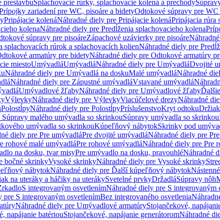
e prestavbu
Splachovacie rúrky, splachovacie kolená a prechody
Súpravy
Prípojky zariadení pre WC, pisoáre a bidety
Odtokové súpravy pre WC 
ky
Pripájacie kolená
Náhradné diely pre Pripájacie kolená
Pripájacia rúra
acieho kolena
Náhradné diely pre Predĺženia splachovacieho kolena
Príp
dtokové súpravy pre pisoáre
Zápachové uzávierky pre pisoáre
Náhradné 
a splachovacích rúrok a splachovacích kolien
Náhradné diely pre Predĺž
dtokové armatúry pre bidety
Náhradné diely pre Odtokové armatúry pr
ie miesto
Umývadlá
Umývadlá
Náhradné diely pre Umývadlá
Dvojité 
ku
Náhradné diely pre Umývadlá na dosku
Malé umývadlá
Náhradné die
dlá
Náhradné diely pre Zápustné umývadlá
Vstavané umývadlá
Náhradn
vadlá
Umývadlové žľaby
Náhradné diely pre Umývadlové žľaby
Ďalši
ky
Výlevky
Náhradné diely pre Výlevky
Viacúčelové drezy
Náhradné die
a
Polostĺpy
Náhradné diely pre Polostĺpy
Príslušenstvo
Kryt odtoku
Držiak
e Súpravy malého umývadla so skrinkou
Súpravy umývadla so skrinkou
tkového umývadla so skrinkou
Kúpeľňový nábytok
Skrinky pod umýva
né diely pre Pre umývadlá
Pre dvojité umývadlá
Náhradné diely pre Pre
re rohové malé umývadlá
Pre rohové umývadlá
Náhradné diely pre Pre 
dlo na dosku, tvar misy
Pre umývadlo na dosku, pravouhlé
Náhradné di
e bočné skrinky
Vysoké skrinky
Náhradné diely pre Vysoké skrinky
Stre
peľňový nábytok
Náhradné diely pre Ďalší kúpeľňový nábytok
Nástenné
ak na uteráky a háčiky na uteráky
Svetelné prvky
Držadlá
Súpravy nôh
M
Zrkadlo
S integrovaným osvetlením
Náhradné diely pre S integrovaným 
y pre S integrovaným osvetlením
Bez integrovaného osvetlenia
Náhradné
atúry
Náhradné diely pre Umývadlové armatúry
Stojančekové, napájanie
, napájanie batériou
Stojančekové, napájanie generátorom
Náhradné die