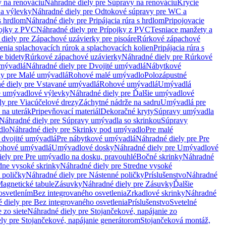
 na renováciu
Náhradné diely pre Súpravy na renováciu
Krycie
a výlevky
Náhradné diely pre Odtokové súpravy pre WC a
 s hrdlom
Náhradné diely pre Pripájacia rúra s hrdlom
Pripojovacie
ojky z PVC
Náhradné diely pre Prípojky z PVC
Tesniace manžety a
diely pre Zápachové uzávierky pre pisoáre
Rúrkové zápachové
enia splachovacích rúrok a splachovacích kolien
Pripájacia rúra s
e bidety
Rúrkové zápachové uzávierky
Náhradné diely pre Rúrkové
umývadlá
Náhradné diely pre Dvojité umývadlá
Nábytkové
ly pre Malé umývadlá
Rohové malé umývadlo
Polozápustné
é diely pre Vstavané umývadlá
Rohové umývadlá
Umývadlá
e umývadlové výlevky
Náhradné diely pre Ďalšie umývadlové
ly pre Viacúčelové drezy
Záchytné nádrže na sadru
Umývadlá pre
 na uterák
Pripevňovací materiál
Dekoračné kryty
Súpravy umývadla
Náhradné diely pre Súpravy umývadla so skrinkou
Súpravy
dlo
Náhradné diely pre Skrinky pod umývadlo
Pre malé
 dvojité umývadlá
Pre nábytkové umývadlá
Náhradné diely pre Pre
rohové umývadlá
Umývadlové dosky
Náhradné diely pre Umývadlové
ely pre Pre umývadlo na dosku, pravouhlé
Bočné skrinky
Náhradné
dne vysoké skrinky
Náhradné diely pre Stredne vysoké
 poličky
Náhradné diely pre Nástenné poličky
Príslušenstvo
Náhradné
agnetické tabule
Zásuvky
Náhradné diely pre Zásuvky
Ďalšie
osvetlením
Bez integrovaného osvetlenia
Zrkadlové skrinky
Náhradné
 diely pre Bez integrovaného osvetlenia
Príslušenstvo
Svetelné
 zo siete
Náhradné diely pre Stojančekové, napájanie zo
ly pre Stojančekové, napájanie generátorom
Stojančeková montáž,