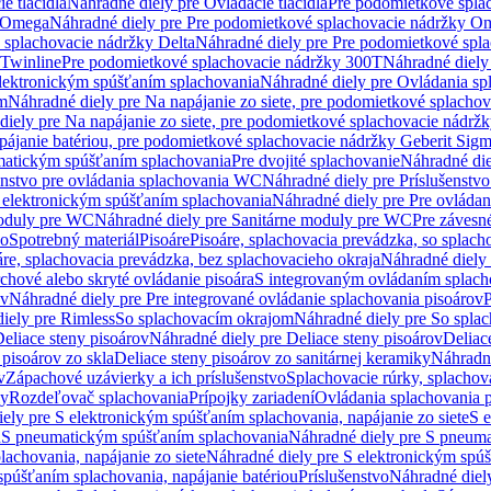
e tlačidlá
Náhradné diely pre Ovládacie tlačidlá
Pre podomietkové spla
y Omega
Náhradné diely pre Pre podomietkové splachovacie nádržky O
 splachovacie nádržky Delta
Náhradné diely pre Pre podomietkové spla
 Twinline
Pre podomietkové splachovacie nádržky 300T
Náhradné diely
lektronickým spúšťaním splachovania
Náhradné diely pre Ovládania s
cm
Náhradné diely pre Na napájanie zo siete, pre podomietkové splacho
diely pre Na napájanie zo siete, pre podomietkové splachovacie nádr
apájanie batériou, pre podomietkové splachovacie nádržky Geberit Sig
matickým spúšťaním splachovania
Pre dvojité splachovanie
Náhradné die
enstvo pre ovládania splachovania WC
Náhradné diely pre Príslušenstv
 elektronickým spúšťaním splachovania
Náhradné diely pre Pre ovláda
oduly pre WC
Náhradné diely pre Sanitárne moduly pre WC
Pre záves
vo
Spotrebný materiál
Pisoáre
Pisoáre, splachovacia prevádzka, so splac
áre, splachovacia prevádzka, bez splachovacieho okraja
Náhradné diely 
chové alebo skryté ovládanie pisoára
S integrovaným ovládaním splach
ov
Náhradné diely pre Pre integrované ovládanie splachovania pisoárov
P
iely pre Rimless
So splachovacím okrajom
Náhradné diely pre So spla
eliace steny pisoárov
Náhradné diely pre Deliace steny pisoárov
Deliac
 pisoárov zo skla
Deliace steny pisoárov zo sanitárnej keramiky
Náhradné
v
Zápachové uzávierky a ich príslušenstvo
Splachovacie rúrky, splachov
ly
Rozdeľovač splachovania
Prípojky zariadení
Ovládania splachovania 
ely pre S elektronickým spúšťaním splachovania, napájanie zo siete
S e
u
S pneumatickým spúšťaním splachovania
Náhradné diely pre S pneum
achovania, napájanie zo siete
Náhradné diely pre S elektronickým spúš
spúšťaním splachovania, napájanie batériou
Príslušenstvo
Náhradné diely