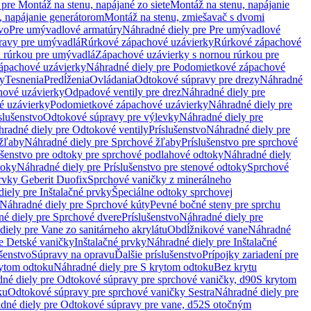
pre Montáž na stenu, napájané zo siete
Montáž na stenu, napájanie
, napájanie generátorom
Montáž na stenu, zmiešavač s dvomi
vo
Pre umývadlové armatúry
Náhradné diely pre Pre umývadlové
ravy pre umývadlá
Rúrkové zápachové uzávierky
Rúrkové zápachové
u rúrkou pre umývadlá
Zápachové uzávierky s nornou rúrkou pre
ápachové uzávierky
Náhradné diely pre Podomietkové zápachové
ky
Tesnenia
Predĺženia
Ovládania
Odtokové súpravy pre drezy
Náhradné
ové uzávierky
Odpadové ventily pre drez
Náhradné diely pre
é uzávierky
Podomietkové zápachové uzávierky
Náhradné diely pre
slušenstvo
Odtokové súpravy pre výlevky
Náhradné diely pre
radné diely pre Odtokové ventily
Príslušenstvo
Náhradné diely pre
žľaby
Náhradné diely pre Sprchové žľaby
Príslušenstvo pre sprchové
ušenstvo pre odtoky pre sprchové podlahové odtoky
Náhradné diely
toky
Náhradné diely pre Príslušenstvo pre stenové odtoky
Sprchové
prvky Geberit Duofix
Sprchové vaničky z minerálneho
iely pre Inštalačné prvky
Špeciálne odtoky sprchovej
Náhradné diely pre Sprchové kúty
Pevné bočné steny pre sprchu
é diely pre Sprchové dvere
Príslušenstvo
Náhradné diely pre
iely pre Vane zo sanitárneho akrylátu
Obdĺžnikové vane
Náhradné
e Detské vaničky
Inštalačné prvky
Náhradné diely pre Inštalačné
ušenstvo
Súpravy na opravu
Ďalšie príslušenstvo
Prípojky zariadení pre
ytom odtoku
Náhradné diely pre S krytom odtoku
Bez krytu
né diely pre Odtokové súpravy pre sprchové vaničky, d90
S krytom
ku
Odtokové súpravy pre sprchové vaničky Sestra
Náhradné diely pre
dné diely pre Odtokové súpravy pre vane, d52
S otočným