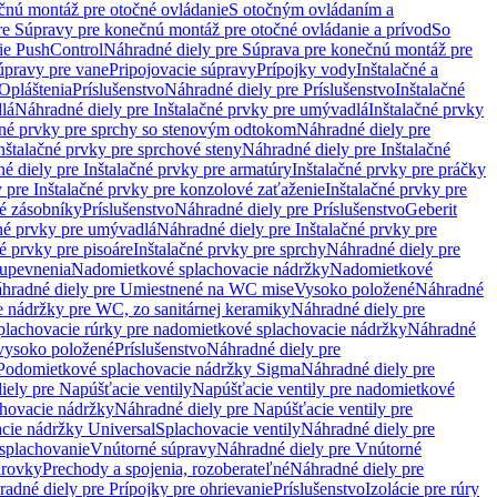
čnú montáž pre otočné ovládanie
S otočným ovládaním a
re Súpravy pre konečnú montáž pre otočné ovládanie a prívod
So
ie PushControl
Náhradné diely pre Súprava pre konečnú montáž pre
úpravy pre vane
Pripojovacie súpravy
Prípojky vody
Inštalačné a
Opláštenia
Príslušenstvo
Náhradné diely pre Príslušenstvo
Inštalačné
lá
Náhradné diely pre Inštalačné prvky pre umývadlá
Inštalačné prvky
čné prvky pre sprchy so stenovým odtokom
Náhradné diely pre
nštalačné prvky pre sprchové steny
Náhradné diely pre Inštalačné
é diely pre Inštalačné prvky pre armatúry
Inštalačné prvky pre práčky
 pre Inštalačné prvky pre konzolové zaťaženie
Inštalačné prvky pre
né zásobníky
Príslušenstvo
Náhradné diely pre Príslušenstvo
Geberit
čné prvky pre umývadlá
Náhradné diely pre Inštalačné prvky pre
é prvky pre pisoáre
Inštalačné prvky pre sprchy
Náhradné diely pre
 upevnenia
Nadomietkové splachovacie nádržky
Nadomietkové
hradné diely pre Umiestnené na WC mise
Vysoko položené
Náhradné
 nádržky pre WC, zo sanitárnej keramiky
Náhradné diely pre
plachovacie rúrky pre nadomietkové splachovacie nádržky
Náhradné
 vysoko položené
Príslušenstvo
Náhradné diely pre
Podomietkové splachovacie nádržky Sigma
Náhradné diely pre
iely pre Napúšťacie ventily
Napúšťacie ventily pre nadomietkové
chovacie nádržky
Náhradné diely pre Napúšťacie ventily pre
acie nádržky Universal
Splachovacie ventily
Náhradné diely pre
 splachovanie
Vnútorné súpravy
Náhradné diely pre Vnútorné
arovky
Prechody a spojenia, rozoberateľné
Náhradné diely pre
adné diely pre Prípojky pre ohrievanie
Príslušenstvo
Izolácie pre rúry