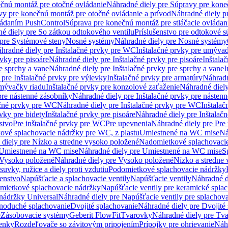
čnú montáž pre otočné ovládanie
Náhradné diely pre Súpravy pre kone
vy pre konečnú montáž pre otočné ovládanie a prívod
Náhradné diely p
vládaním PushControl
Súprava pre konečnú montáž pre stláčacie ovládan
é diely pre So zátkou odtokového ventilu
Príslušenstvo pre odtokové s
pre Systémové steny
Nosné systémy
Náhradné diely pre Nosné systémy
hradné diely pre Inštalačné prvky pre WC
Inštalačné prvky pre umývad
rvky pre pisoáre
Náhradné diely pre Inštalačné prvky pre pisoáre
Inštala
e sprchy a vane
Náhradné diely pre Inštalačné prvky pre sprchy a vane
I
 pre Inštalačné prvky pre výlevky
Inštalačné prvky pre armatúry
Náhradn
umývačky riadu
Inštalačné prvky pre konzolové zaťaženie
Náhradné diely
pre nástenné zásobníky
Náhradné diely pre Inštalačné prvky pre násten
ačné prvky pre WC
Náhradné diely pre Inštalačné prvky pre WC
Inštala
vky pre bidety
Inštalačné prvky pre pisoáre
Náhradné diely pre Inštalačn
stvo
Pre inštalačné prvky pre WC
Pre upevnenia
Náhradné diely pre Pre
ové splachovacie nádržky pre WC, z plastu
Umiestnené na WC mise
Ná
diely pre Nízko a stredne vysoko položené
Nadomietkové splachovacie
Umiestnené na WC mise
Náhradné diely pre Umiestnené na WC mise
S
Vysoko položené
Náhradné diely pre Vysoko položené
Nízko a stredne
suvky, ružice a diely proti vzdutiu
Podomietkové splachovacie nádržky
šenstvo
Napúšťacie a splachovacie ventily
Napúšťacie ventily
Náhradné d
omietkové splachovacie nádržky
Napúšťacie ventily pre keramické spla
 nádržky Universal
Náhradné diely pre Napúšťacie ventily pre splachov
dnoduché splachovanie
Dvojité splachovanie
Náhradné diely pre Dvojité
e
Zásobovacie systémy
Geberit FlowFit
Tvarovky
Náhradné diely pre Tv
tenky
Rozdeľovače so závitovým pripojením
Prípojky pre ohrievanie
Náhr