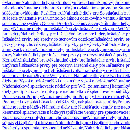
ovládaním
Náhradné diely pre S otočným ovládaním
Súpravy pre kone
prívodom
Náhradné diely pre S otočným ovládaním a prívodom
Súpra
stláčacím ovládaním PushControl
Náhradné diely pre So stláčacím o
stláčacie ovládanie PushControl
So zátkou odtokového ventilu
Náhradn
splachovacie systémy
Geberit Duofix
Systémové steny
Náhradné diely 
prvky
Náhradné diely pre Inštalačné prvky
Inštalačné prvky pre WC
Ná
pre bidety
Náhradné diely pre Inštalačné prvky pre bidety
Inštalačné p
Inštalačné prvky pre sprchy so stenovým odtokom
Inštalačné prvky pr
prvky pre sprchové steny
Inštalačné prvky pre výlevky
Náhradné diely
a umývačky riadu
Náhradné diely pre Inštalačné prvky pre práčky a 
drezy
Náhradné diely pre Inštalačné prvky pre drezy
Inštalačné prvky 
Kombifix
Inštalačné prvky
Náhradné diely pre Inštalačné prvky
Inštal
umývadlá
Inštalačné prvky pre bidety
Náhradné diely pre Inštalačné pr
Inštalačné prvky pre sprchy
Príslušenstvo
Náhradné diely pre Príslušen
splachovacie nádržky pre WC, z plastu
Náhradné diely pre Nadomietk
diely pre Vysoko položené
Nízko a stredne vysoko položené
Náhradné 
Nadomietkové splachovacie nádržky pre WC, zo sanitárnej keramiky
diely pre Splachovacie rúrky pre nadomietkové splachovacie nádržky
Príslušenstvo
Prípojky
Náhradné diely pre Prípojky
Tesniace manžety
V
Podomietkové splachovacie nádržky Sigma
Splachovacie rúrky
Príslu
splachovacie nádržky
Náhradné diely pre Napúšťacie ventily pre nad
keramické splachovacie nádržky
Napúšťacie ventily pre splachovacie
Splachovacie ventily
Jednoduché splachovanie
Náhradné diely pre Je
súpravy
Dvojité splachovanie
Náhradné diely pre Dvojité splachovani
Prechody a spojenia, rozoberateľné
Nástenky
Náhradné diely pre Nás