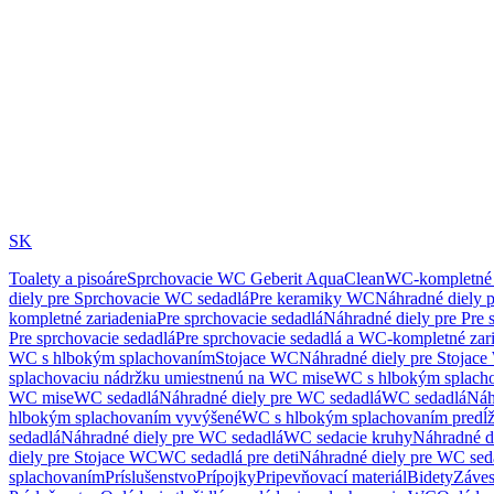
SK
Toalety a pisoáre
Sprchovacie WC Geberit AquaClean
WC-kompletné 
diely pre Sprchovacie WC sedadlá
Pre keramiky WC
Náhradné diely 
kompletné zariadenia
Pre sprchovacie sedadlá
Náhradné diely pre Pre 
Pre sprchovacie sedadlá
Pre sprchovacie sedadlá a WC-kompletné zar
WC s hlbokým splachovaním
Stojace WC
Náhradné diely pre Stojac
splachovaciu nádržku umiestnenú na WC mise
WC s hlbokým splach
WC mise
WC sedadlá
Náhradné diely pre WC sedadlá
WC sedadlá
Náh
hlbokým splachovaním vyvýšené
WC s hlbokým splachovaním predĺ
sedadlá
Náhradné diely pre WC sedadlá
WC sedacie kruhy
Náhradné d
diely pre Stojace WC
WC sedadlá pre deti
Náhradné diely pre WC seda
splachovaním
Príslušenstvo
Prípojky
Pripevňovací materiál
Bidety
Záves