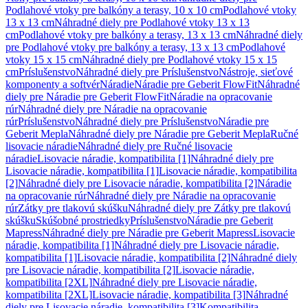
Podlahové vtoky pre balkóny a terasy, 10 x 10 cm
Podlahové vtoky
13 x 13 cm
Náhradné diely pre Podlahové vtoky 13 x 13
cm
Podlahové vtoky pre balkóny a terasy, 13 x 13 cm
Náhradné diely
pre Podlahové vtoky pre balkóny a terasy, 13 x 13 cm
Podlahové
vtoky 15 x 15 cm
Náhradné diely pre Podlahové vtoky 15 x 15
cm
Príslušenstvo
Náhradné diely pre Príslušenstvo
Nástroje, sieťové
komponenty a softvér
Náradie
Náradie pre Geberit FlowFit
Náhradné
diely pre Náradie pre Geberit FlowFit
Náradie na opracovanie
rúr
Náhradné diely pre Náradie na opracovanie
rúr
Príslušenstvo
Náhradné diely pre Príslušenstvo
Náradie pre
Geberit Mepla
Náhradné diely pre Náradie pre Geberit Mepla
Ručné
lisovacie náradie
Náhradné diely pre Ručné lisovacie
náradie
Lisovacie náradie, kompatibilita [1]
Náhradné diely pre
Lisovacie náradie, kompatibilita [1]
Lisovacie náradie, kompatibilita
[2]
Náhradné diely pre Lisovacie náradie, kompatibilita [2]
Náradie
na opracovanie rúr
Náhradné diely pre Náradie na opracovanie
rúr
Zátky pre tlakovú skúšku
Náhradné diely pre Zátky pre tlakovú
skúšku
Skúšobné prostriedky
Príslušenstvo
Náradie pre Geberit
Mapress
Náhradné diely pre Náradie pre Geberit Mapress
Lisovacie
náradie, kompatibilita [1]
Náhradné diely pre Lisovacie náradie,
kompatibilita [1]
Lisovacie náradie, kompatibilita [2]
Náhradné diely
pre Lisovacie náradie, kompatibilita [2]
Lisovacie náradie,
kompatibilita [2XL]
Náhradné diely pre Lisovacie náradie,
kompatibilita [2XL]
Lisovacie náradie, kompatibilita [3]
Náhradné
diely pre Lisovacie náradie, kompatibilita [3]
Kompatibilita