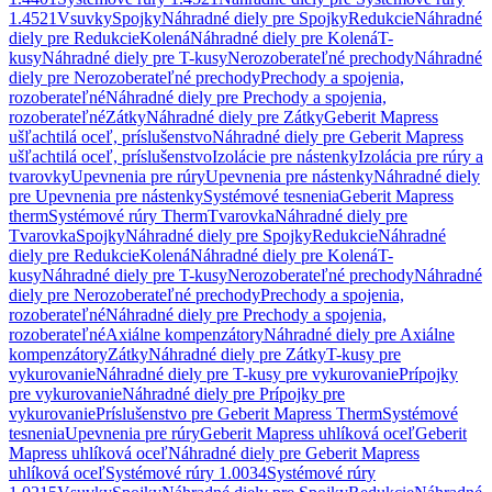
1.4521
Vsuvky
Spojky
Náhradné diely pre Spojky
Redukcie
Náhradné
diely pre Redukcie
Kolená
Náhradné diely pre Kolená
T-
kusy
Náhradné diely pre T-kusy
Nerozoberateľné prechody
Náhradné
diely pre Nerozoberateľné prechody
Prechody a spojenia,
rozoberateľné
Náhradné diely pre Prechody a spojenia,
rozoberateľné
Zátky
Náhradné diely pre Zátky
Geberit Mapress
ušľachtilá oceľ, príslušenstvo
Náhradné diely pre Geberit Mapress
ušľachtilá oceľ, príslušenstvo
Izolácie pre nástenky
Izolácia pre rúry a
tvarovky
Upevnenia pre rúry
Upevnenia pre nástenky
Náhradné diely
pre Upevnenia pre nástenky
Systémové tesnenia
Geberit Mapress
therm
Systémové rúry Therm
Tvarovka
Náhradné diely pre
Tvarovka
Spojky
Náhradné diely pre Spojky
Redukcie
Náhradné
diely pre Redukcie
Kolená
Náhradné diely pre Kolená
T-
kusy
Náhradné diely pre T-kusy
Nerozoberateľné prechody
Náhradné
diely pre Nerozoberateľné prechody
Prechody a spojenia,
rozoberateľné
Náhradné diely pre Prechody a spojenia,
rozoberateľné
Axiálne kompenzátory
Náhradné diely pre Axiálne
kompenzátory
Zátky
Náhradné diely pre Zátky
T-kusy pre
vykurovanie
Náhradné diely pre T-kusy pre vykurovanie
Prípojky
pre vykurovanie
Náhradné diely pre Prípojky pre
vykurovanie
Príslušenstvo pre Geberit Mapress Therm
Systémové
tesnenia
Upevnenia pre rúry
Geberit Mapress uhlíková oceľ
Geberit
Mapress uhlíková oceľ
Náhradné diely pre Geberit Mapress
uhlíková oceľ
Systémové rúry 1.0034
Systémové rúry