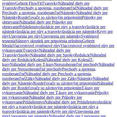
systémy
Geberit FlowFit
Tvarovky
Náhradné diely pre
Tvarovky
Prechody a spojenia, rozoberateľné
Náhradné diely pre
Prechody a spojenia, rozoberateľné
Nástenky
Náhradné diely pre
Nástenky
Rozdeľovače so závitovým pripojením
Prípojky pre
ohrievanie
Náhradné diely pre Prípojky pre
ohrievanie
Príslušenstvo
Izolácie pre rúry a tvarovky
Izolácie pre
nástenky
Izolácia pre rúry a tvarovky
Izolácia pre nástenky
Kryty pre
rúry
Upevnenia pre rúry
Upevnenia pre nástenky
Systémové
tesnenia
Súpravy skrutiek pre pripojenia prírubou
Geberit
Mepla
Viacvrstvové systémové rúry
Viacvrstvové systémové rúry pre
vykurovanie
Tvarovky
Náhradné diely pre
Tvarovky
Spojky
Náhradné diely pre Spojky
Redukcie
Náhradné
diely pre Redukcie
Kolená
Náhradné diely pre Kolená
T-
kusy
Náhradné diely pre T-kusy
Nerozoberateľné prechody
Náhradné
diely pre Nerozoberateľné prechody
Prechody a spojenia,
rozoberateľné
Náhradné diely pre Prechody a spojenia,
rozoberateľné
Zátky
Náhradné diely pre Zátky
Nástenky
Náhradné
diely pre Nástenky
Rozdeľovače so závitovým pripojením
Náhradné
diely pre Rozdeľovače so závitovým pripojením
T-kusy pre
vykurovanie
Náhradné diely pre T-kusy pre vykurovanie
Prípojky
pre vykurovanie
Náhradné diely pre Prípojky pre
vykurovanie
Príslušenstvo
Náhradné diely pre Príslušenstvo
Izolácie
pre rúry a tvarovky
Izolácie pre nástenky
Izolácia pre rúry a
tvarovky
Izolácia pre nástenky
Kryty pre rúry
Upevnenia pre
rúry
Upevnenia pre nástenky
Náhradné diely pre Upevnenia pre