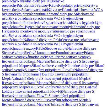
preplachy
Náhradné diely pre Hygienické
preplachy
Príslušenstvo
Senzory
Káble
Regulátor prietoku
Kryty a
krycie dosky
Splachovacie nádržky a ovládania splachovania WC s
hygienickým prepláchnutím
Náhradné diely pre Splachovacie
nádržky a ovládania splachovania WC s hygienickým
prepláchnutím
Podomietkové splachovacie nádržky s hygienickým
prepláchnutím
Hygienické montované moduly
Náhradné diely pre
Hygienické montované moduly
Príslušenstvo pre splachovacie
nádržky a ovládania splachovania WC s hygienickým
prepláchnutím
Náhradné diely pre Príslušenstvo pre splachovacie
nádržky a ovládania splachovania WC s hygienickým
prepláchnutím
Senzory
Káble
Sieťové zdroje
Náhradné diely pre
Sieťové zdroje
Sieťové komponenty
Potrubné armatúry
Priame
sedlové ventily
Náhradné diely pre Priame sedlové ventily
S
lisovanými prípojkami Mapress
Náhradné diely pre S lisovanými
prípojkami Mapress
Šikmé sedlové ventily
Náhradné diely pre Šikmé
sedlové ventily
S lisovanými prípojkami FlowFit
Náhradné diely pre
S lisovanými prípojkami FlowFit
S lisovanými prípojkami
Mepla
Náhradné diely pre S lisovanými prípojkami Mepla
S
lisovanými prípojkami Mapress
Náhradné diely pre S lisovanými
prípojkami Mapress
Guľové kohúty
Náhradné diely pre Guľové
kohúty
S lisovanými prípojkami FlowFit
Náhradné diely pre S
lisovanými prípojkami FlowFit
S lisovanými prípojkami
Mepla
Náhradné diely pre S lisovanými prípojkami Mepla
S
lisovanými prípojkami Mapress
Náhradné diely pre S lisovanými