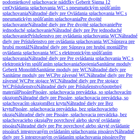
podomietkové splachovacie nádržky Geberit Sigma 12
cm
Ovládania splachovania WC s pneumatickým spúšťaním
splachovania
Náhradné diely pre Ovládania splachovania WC s
pneumatickým spúšťaním splachovania
Pre dvojité
splachovanie
Náhradné diely pre Pre dvojité splachovanie
Pre
jednoduché splachovanie
Náhradné diely pre Pre jednoduché
splachovanie
Príslušenstvo pre ovládania splachovania WC
Náhradné
diely pre Príslušenstvo pre ovládania splachovania WC
Súprava pre
hrubú montáž
Náhradné diely pre Súprava pre hrubú montáž
Pre
ovládania splachovania WC s elektronickým spúšťaním
splachovania
Náhradné diely pre Pre ovládania splachovania WC s
elektronickým spúšťaním splachovania
Spojenia
Sanitárne moduly
Geberit Monolith
Sanitárne moduly pre WC
Náhradné diely pre
Sanitárne moduly pre WC
Pre závesné WC
Náhradné diely pre Pre
závesné WC
Pre stojace WC
Náhradné diely pre Pre stojace
WC
Príslušenstvo
Náhradné diely pre Príslušenstvo
Spotrebný
materiál
Pisoáre
Pisoáre, splachovacia prevádzka, so splachovacím
okrajom
Náhradné diely pre Pisoáre, splachovacia prevádzka, so
splachovacím okrajom
Bez krytu
Náhradné diely pre Bez
krytu
Pisoáre, splachovacia prevádzka, bez splachovacieho
okraja
Náhradné diely pre Pisoáre, splachovacia prevádzka, bez
splachovacieho okraja
Pre povrchové alebo skryté ovládanie
pisoára
Náhradné diely pre Pre povrchové alebo skryté ovládanie
pisoára
S integrovaným ovládaním splachovania pisoárov
Náhradné
diely pre S integrovaným ovládaním splachovania pisoárov
Pre