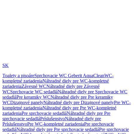
SK
Toalety a pisoáre
Sprchovacie WC Geberit AquaClean
WC-
kompletné zariadenia
Náhradné diely pre WC-kompletné
zariadenia
Závesné WC
Náhradné diely pre Závesné
WC
Sprchovacie WC sedadlá
Náhradné diely pre Sprchovacie WC
sedadlá
Pre keramiky WC
Náhradné diely pre Pre keramiky
WC
Dizajnové panely
Náhradné diely pre Dizajnové panely
Pre WC-
kompletné zariadenia
Náhradné diely pre Pre WC-kompletné
zariadenia
Pre sprchovacie sedadlá
Náhradné diely pre Pre
sprchovacie sedadlá
Príslušenstvo
Náhradné diely pre
Príslušenstvo
Pre WC-kompletné zariadenia
Pre sprchovacie
sedadlá
Náhradné diely pre Pre sprchovacie sedadlá
Pre sprchovacie