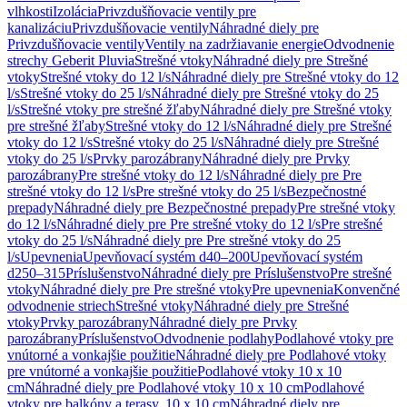
vlhkosti
Izolácia
Privzdušňovacie ventily pre
kanalizáciu
Privzdušňovacie ventily
Náhradné diely pre
Privzdušňovacie ventily
Ventily na zadržiavanie energie
Odvodnenie
strechy Geberit Pluvia
Strešné vtoky
Náhradné diely pre Strešné
vtoky
Strešné vtoky do 12 l/s
Náhradné diely pre Strešné vtoky do 12
l/s
Strešné vtoky do 25 l/s
Náhradné diely pre Strešné vtoky do 25
l/s
Strešné vtoky pre strešné žľaby
Náhradné diely pre Strešné vtoky
pre strešné žľaby
Strešné vtoky do 12 l/s
Náhradné diely pre Strešné
vtoky do 12 l/s
Strešné vtoky do 25 l/s
Náhradné diely pre Strešné
vtoky do 25 l/s
Prvky parozábrany
Náhradné diely pre Prvky
parozábrany
Pre strešné vtoky do 12 l/s
Náhradné diely pre Pre
strešné vtoky do 12 l/s
Pre strešné vtoky do 25 l/s
Bezpečnostné
prepady
Náhradné diely pre Bezpečnostné prepady
Pre strešné vtoky
do 12 l/s
Náhradné diely pre Pre strešné vtoky do 12 l/s
Pre strešné
vtoky do 25 l/s
Náhradné diely pre Pre strešné vtoky do 25
l/s
Upevnenia
Upevňovací systém d40–200
Upevňovací systém
d250–315
Príslušenstvo
Náhradné diely pre Príslušenstvo
Pre strešné
vtoky
Náhradné diely pre Pre strešné vtoky
Pre upevnenia
Konvenčné
odvodnenie striech
Strešné vtoky
Náhradné diely pre Strešné
vtoky
Prvky parozábrany
Náhradné diely pre Prvky
parozábrany
Príslušenstvo
Odvodnenie podlahy
Podlahové vtoky pre
vnútorné a vonkajšie použitie
Náhradné diely pre Podlahové vtoky
pre vnútorné a vonkajšie použitie
Podlahové vtoky 10 x 10
cm
Náhradné diely pre Podlahové vtoky 10 x 10 cm
Podlahové
vtoky pre balkóny a terasy, 10 x 10 cm
Náhradné diely pre