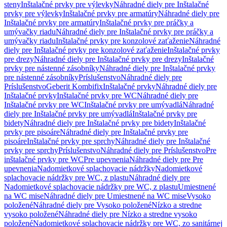
steny
Inštalačné prvky pre výlevky
Náhradné diely pre Inštalačné
prvky pre výlevky
Inštalačné prvky pre armatúry
Náhradné diely pre
Inštalačné prvky pre armatúry
Inštalačné prvky pre práčky a
umývačky riadu
Náhradné diely pre Inštalačné prvky pre práčky a
umývačky riadu
Inštalačné prvky pre konzolové zaťaženie
Náhradné
diely pre Inštalačné prvky pre konzolové zaťaženie
Inštalačné prvky
pre drezy
Náhradné diely pre Inštalačné prvky pre drezy
Inštalačné
prvky pre nástenné zásobníky
Náhradné diely pre Inštalačné prvky
pre nástenné zásobníky
Príslušenstvo
Náhradné diely pre
Príslušenstvo
Geberit Kombifix
Inštalačné prvky
Náhradné diely pre
Inštalačné prvky
Inštalačné prvky pre WC
Náhradné diely pre
Inštalačné prvky pre WC
Inštalačné prvky pre umývadlá
Náhradné
diely pre Inštalačné prvky pre umývadlá
Inštalačné prvky pre
bidety
Náhradné diely pre Inštalačné prvky pre bidety
Inštalačné
prvky pre pisoáre
Náhradné diely pre Inštalačné prvky pre
pisoáre
Inštalačné prvky pre sprchy
Náhradné diely pre Inštalačné
prvky pre sprchy
Príslušenstvo
Náhradné diely pre Príslušenstvo
Pre
inštalačné prvky pre WC
Pre upevnenia
Náhradné diely pre Pre
upevnenia
Nadomietkové splachovacie nádržky
Nadomietkové
splachovacie nádržky pre WC, z plastu
Náhradné diely pre
Nadomietkové splachovacie nádržky pre WC, z plastu
Umiestnené
na WC mise
Náhradné diely pre Umiestnené na WC mise
Vysoko
položené
Náhradné diely pre Vysoko položené
Nízko a stredne
vysoko položené
Náhradné diely pre Nízko a stredne vysoko
položené
Nadomietkové splachovacie nádržky pre WC, zo sanitárnej