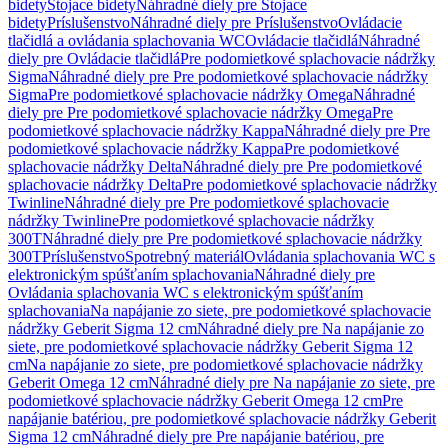
bidety
Stojace bidety
Náhradné diely pre Stojace
bidety
Príslušenstvo
Náhradné diely pre Príslušenstvo
Ovládacie
tlačidlá a ovládania splachovania WC
Ovládacie tlačidlá
Náhradné
diely pre Ovládacie tlačidlá
Pre podomietkové splachovacie nádržky
Sigma
Náhradné diely pre Pre podomietkové splachovacie nádržky
Sigma
Pre podomietkové splachovacie nádržky Omega
Náhradné
diely pre Pre podomietkové splachovacie nádržky Omega
Pre
podomietkové splachovacie nádržky Kappa
Náhradné diely pre Pre
podomietkové splachovacie nádržky Kappa
Pre podomietkové
splachovacie nádržky Delta
Náhradné diely pre Pre podomietkové
splachovacie nádržky Delta
Pre podomietkové splachovacie nádržky
Twinline
Náhradné diely pre Pre podomietkové splachovacie
nádržky Twinline
Pre podomietkové splachovacie nádržky
300T
Náhradné diely pre Pre podomietkové splachovacie nádržky
300T
Príslušenstvo
Spotrebný materiál
Ovládania splachovania WC s
elektronickým spúšťaním splachovania
Náhradné diely pre
Ovládania splachovania WC s elektronickým spúšťaním
splachovania
Na napájanie zo siete, pre podomietkové splachovacie
nádržky Geberit Sigma 12 cm
Náhradné diely pre Na napájanie zo
siete, pre podomietkové splachovacie nádržky Geberit Sigma 12
cm
Na napájanie zo siete, pre podomietkové splachovacie nádržky
Geberit Omega 12 cm
Náhradné diely pre Na napájanie zo siete, pre
podomietkové splachovacie nádržky Geberit Omega 12 cm
Pre
napájanie batériou, pre podomietkové splachovacie nádržky Geberit
Sigma 12 cm
Náhradné diely pre Pre napájanie batériou, pre