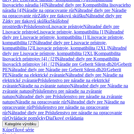
lisovacieho náradia [4]
Náhradné diely pre Kompatibilita lisovacieho
náradia [4]
Náradie na opracovanie rúr
Náhradné diely pre Náradie
na opracovanie rúr
Zátky pre tlakovú skúšku
Náhradné diely pre
Zátky pre tlakovú skúšku
Skúšobné
prostriedky
Príslušenstvo
Lisovacie prístroje
Náhradné diely pre
Lisovacie prístroje
Lisovacie prístroje, kompatibilita [1]
Náhradné
diely pre Lisovacie prístroje, kompatibilita [1]
Lisovacie prístroje,
kompatibilita [2]
Náhradné diely pre Lisovacie prístroje,
kompatibilita [2]
Lisovacie prístroje, kompatibilita [2XL]
Náhradné
diely pre Lisovacie prístroje, kompatibilita [2XL]
Kompatibilita
lisovacích prístrojov [4] / [2]
Náhradné diely pre Kompatibilita
lisovacích prístrojov [4] / [2]
Náradie pre Geberit Silent-db20/Geberit
PE
Náhradné diely pre Náradie pre Geberit Silent-db20/Geberit
PE
Náradie na elektrické zváranie
Náhradné diely pre Náradie na
elektrické zváranie
Príslušenstvo pre náradie na elektrické
zváranie
Náradie na zváranie natupo
Náhradné diely pre Náradie na
zváranie natupo
Príslušenstvo pre náradie na zváranie
natupo
Náhradné diely pre Príslušenstvo pre náradie na zváranie
natupo
Náradie na opracovanie rúr
Náhradné diely pre Náradie na
opracovanie rúr
Príslušenstvo pre náradie na opracovanie
rúr
Náhradné diely pre Príslušenstvo pre náradie na opracovanie
rúr
Ovládacie pomôcky
Diaľkové ovládania
Kategórie výrobku
Kúpeľňové série