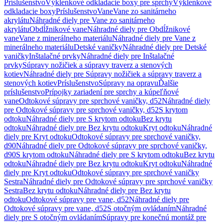
Príslušenstvo
Výklenkové odkladacie boxy pre sprchy
Výklenkové
odkladacie boxy
Príslušenstvo
Vane
Vane zo sanitárneho
akrylátu
Náhradné diely pre Vane zo sanitárneho
akrylátu
Obdĺžnikové vane
Náhradné diely pre Obdĺžnikové
vane
Vane z minerálneho materiálu
Náhradné diely pre Vane z
minerálneho materiálu
Detské vaničky
Náhradné diely pre Detské
vaničky
Inštalačné prvky
Náhradné diely pre Inštalačné
prvky
Súpravy nožičiek a súpravy traverz a stenových
kotiev
Náhradné diely pre Súpravy nožičiek a súpravy traverz a
stenových kotiev
Príslušenstvo
Súpravy na opravu
Ďalšie
príslušenstvo
Prípojky zariadení pre sprchy a kúpeľňové
vane
Odtokové súpravy pre sprchové vaničky, d52
Náhradné diely
pre Odtokové súpravy pre sprchové vaničky, d52
S krytom
odtoku
Náhradné diely pre S krytom odtoku
Bez krytu
odtoku
Náhradné diely pre Bez krytu odtoku
Kryt odtoku
Náhradné
diely pre Kryt odtoku
Odtokové súpravy pre sprchové vaničky,
d90
Náhradné diely pre Odtokové súpravy pre sprchové vaničky,
d90
S krytom odtoku
Náhradné diely pre S krytom odtoku
Bez krytu
odtoku
Náhradné diely pre Bez krytu odtoku
Kryt odtoku
Náhradné
diely pre Kryt odtoku
Odtokové súpravy pre sprchové vaničky
Sestra
Náhradné diely pre Odtokové súpravy pre sprchové vaničky
Sestra
Bez krytu odtoku
Náhradné diely pre Bez krytu
odtoku
Odtokové súpravy pre vane, d52
Náhradné diely pre
Odtokové súpravy pre vane, d52
S otočným ovládaním
Náhradné
diely pre S otočným ovládaním
Súpravy pre konečnú montáž pre