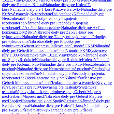
1.0215
Vsuvky
Spojky
Náhradné diely pre Spojky
Redukcie
Náhradné
diely pre Redukcie
Kolená
Náhradné diely pre Kolená
T-
kusy
Náhradné diely pre T-kusy
Krížové tvarovky
Náhradné diely pre
Krížové tvarovky
Nerozoberateľné prechody
Náhradné diely pre
Nerozoberateľné prechody
Prechody a spojenia,
rozoberateľné
Náhradné diely pre Prechody a spojenia,
rozoberateľné
Axiálne kompenzátory
Náhradné diely pre Axiálne
kompenzátory
Zátky
Náhradné diely pre Zátky
T-kusy pre
vykurovanie
Náhradné diely pre T-kusy pre vykurovanie
Prípojky
pre vykurovanie
Náhradné diely pre Prípojky pre
vykurovanie
Geberit Mapress uhlíková oceľ, modré FKM
Náhradné
diely pre Geberit Mapress uhlíková oceľ, modré FKM
Systémové
rúry 1.0034
Systémové rúry 1.0215
Vsuvky
Spojky
Náhradné diely
pre Spojky
Redukcie
Náhradné diely pre Redukcie
Kolená
Náhradné
diely pre Kolená
T-kusy
Náhradné diely pre T-kusy
Nerozoberateľné
prechody
Náhradné diely pre Nerozoberateľné prechody
Prechody a
spojenia, rozoberateľné
Náhradné diely pre Prechody a spojenia,
rozoberateľné
Zátky
Náhradné diely pre Zátky
Príslušenstvo pre
Geberit Mapress uhlíková oceľ
Izolácia pre rúry a tvarovky
Kryty pre
rúry
Upevnenia pre rúry
Upevnenia pre nástenky
Systémové
tesnenia
Súpravy skrutiek pre prírubové spoje
Geberit Mapress
meď
Geberit Mapress meď
Náhradné diely pre Geberit Mapress
meď
Spojky
Náhradné diely pre Spojky
Redukcie
Náhradné diely pre
Redukcie
Kolená
Náhradné diely pre Kolená
T-kusy
Náhradné diely
pre T-kusy
Krížové tvarovky
Náhradné diely pre Krížové