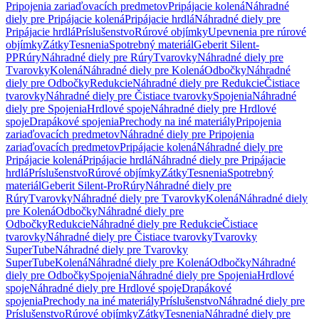
Pripojenia zariaďovacích predmetov
Pripájacie kolená
Náhradné
diely pre Pripájacie kolená
Pripájacie hrdlá
Náhradné diely pre
Pripájacie hrdlá
Príslušenstvo
Rúrové objímky
Upevnenia pre rúrové
objímky
Zátky
Tesnenia
Spotrebný materiál
Geberit Silent-
PP
Rúry
Náhradné diely pre Rúry
Tvarovky
Náhradné diely pre
Tvarovky
Kolená
Náhradné diely pre Kolená
Odbočky
Náhradné
diely pre Odbočky
Redukcie
Náhradné diely pre Redukcie
Čistiace
tvarovky
Náhradné diely pre Čistiace tvarovky
Spojenia
Náhradné
diely pre Spojenia
Hrdlové spoje
Náhradné diely pre Hrdlové
spoje
Drapákové spojenia
Prechody na iné materiály
Pripojenia
zariaďovacích predmetov
Náhradné diely pre Pripojenia
zariaďovacích predmetov
Pripájacie kolená
Náhradné diely pre
Pripájacie kolená
Pripájacie hrdlá
Náhradné diely pre Pripájacie
hrdlá
Príslušenstvo
Rúrové objímky
Zátky
Tesnenia
Spotrebný
materiál
Geberit Silent-Pro
Rúry
Náhradné diely pre
Rúry
Tvarovky
Náhradné diely pre Tvarovky
Kolená
Náhradné diely
pre Kolená
Odbočky
Náhradné diely pre
Odbočky
Redukcie
Náhradné diely pre Redukcie
Čistiace
tvarovky
Náhradné diely pre Čistiace tvarovky
Tvarovky
SuperTube
Náhradné diely pre Tvarovky
SuperTube
Kolená
Náhradné diely pre Kolená
Odbočky
Náhradné
diely pre Odbočky
Spojenia
Náhradné diely pre Spojenia
Hrdlové
spoje
Náhradné diely pre Hrdlové spoje
Drapákové
spojenia
Prechody na iné materiály
Príslušenstvo
Náhradné diely pre
Príslušenstvo
Rúrové objímky
Zátky
Tesnenia
Náhradné diely pre