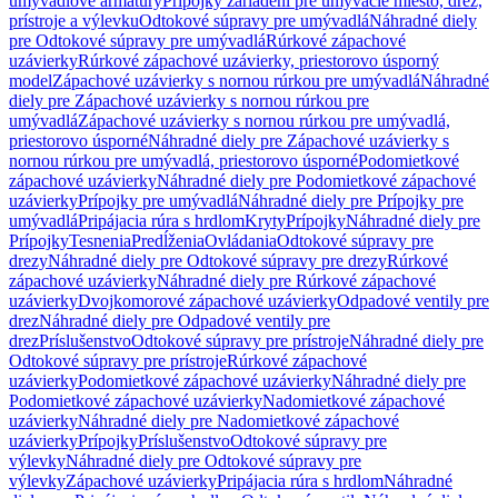
umývadlové armatúry
Prípojky zariadení pre umývacie miesto, drez,
prístroje a výlevku
Odtokové súpravy pre umývadlá
Náhradné diely
pre Odtokové súpravy pre umývadlá
Rúrkové zápachové
uzávierky
Rúrkové zápachové uzávierky, priestorovo úsporný
model
Zápachové uzávierky s nornou rúrkou pre umývadlá
Náhradné
diely pre Zápachové uzávierky s nornou rúrkou pre
umývadlá
Zápachové uzávierky s nornou rúrkou pre umývadlá,
priestorovo úsporné
Náhradné diely pre Zápachové uzávierky s
nornou rúrkou pre umývadlá, priestorovo úsporné
Podomietkové
zápachové uzávierky
Náhradné diely pre Podomietkové zápachové
uzávierky
Prípojky pre umývadlá
Náhradné diely pre Prípojky pre
umývadlá
Pripájacia rúra s hrdlom
Kryty
Prípojky
Náhradné diely pre
Prípojky
Tesnenia
Predĺženia
Ovládania
Odtokové súpravy pre
drezy
Náhradné diely pre Odtokové súpravy pre drezy
Rúrkové
zápachové uzávierky
Náhradné diely pre Rúrkové zápachové
uzávierky
Dvojkomorové zápachové uzávierky
Odpadové ventily pre
drez
Náhradné diely pre Odpadové ventily pre
drez
Príslušenstvo
Odtokové súpravy pre prístroje
Náhradné diely pre
Odtokové súpravy pre prístroje
Rúrkové zápachové
uzávierky
Podomietkové zápachové uzávierky
Náhradné diely pre
Podomietkové zápachové uzávierky
Nadomietkové zápachové
uzávierky
Náhradné diely pre Nadomietkové zápachové
uzávierky
Prípojky
Príslušenstvo
Odtokové súpravy pre
výlevky
Náhradné diely pre Odtokové súpravy pre
výlevky
Zápachové uzávierky
Pripájacia rúra s hrdlom
Náhradné