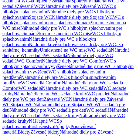
sedadlá a WC-kompletné zariadenia
Spotrebný materiál
WC a WC
sedadlá
Závesné WC
Náhradné diely pre Závesné WC
WC s
hlbokým splachovaním
Náhradné diely pre WC s hlbokým
splachovaním
Stojace WC
Náhradné diely pre Stojace WC
WC s
hlbokým splachovaním pre splachovaciu nádržku umiestnenú na
WC mise
Náhradné diely pre WC s hlbokým splachovaním pre
splachovaciu nádržku umiestnenú na WC mise
WC s hlbokým
splachovaním
Náhradné diely pre WC s hlbokým
splachovaním
Nadomietkové splachovacie nádržky pre WC, zo
sanitárnej keramiky
Umiestnené na WC mise
WC sedadlá
Náhradné
diely pre WC sedadlá
WC sedadlá
Náhradné diely pre WC
sedadlá
WC Comfort
Náhradné diely pre WC Comfort
WC s
hlbokým splachovaním vyvýšené
Náhradné diely pre WC s hlbokým
splachovaním vyvýšené
WC s hlbokým splachovaním
predĺžené
Náhradné diely pre WC s hlbokým splachovaním
predĺžené
WC sedadlá Comfort
Náhradné diely pre WC sedadlá
Comfort
WC sedadlá
Náhradné diely pre WC sedadlá
WC sedacie
kruhy
Náhradné diely pre WC sedacie kruhy
WC pre deti
Náhradné
diely pre WC pre deti
Závesné WC
Náhradné diely pre Závesné
WC
Stojace WC
Náhradné diely pre Stojace WC
WC sedadlá pre
deti
Náhradné diely pre WC sedadlá pre deti
WC sedadlá
Náhradné
diely pre WC sedadlá
WC sedacie kruhy
Náhradné diely pre WC
sedacie kruhy
Nášľapné WC
So
splachovaním
Príslušenstvo
Prípojky
Pripevňovací
materiál
Bidety
Závesné bidety
Náhradné diely pre Závesné