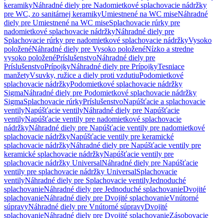
keramiky
Náhradné diely pre Nadomietkové splachovacie nádržky
pre WC, zo sanitárnej keramiky
Umiestnené na WC mise
Náhradné
diely pre Umiestnené na WC mise
Splachovacie rúrky pre
nadomietkové splachovacie nádržky
Náhradné diely pre
Splachovacie rúrky pre nadomietkové splachovacie nádržky
Vysoko
položené
Náhradné diely pre Vysoko položené
Nízko a stredne
vysoko položené
Príslušenstvo
Náhradné diely pre
Príslušenstvo
Prípojky
Náhradné diely pre Prípojky
Tesniace
manžety
Vsuvky, ružice a diely proti vzdutiu
Podomietkové
splachovacie nádržky
Podomietkové splachovacie nádržky
Sigma
Náhradné diely pre Podomietkové splachovacie nádržky
Sigma
Splachovacie rúrky
Príslušenstvo
Napúšťacie a splachovacie
ventily
Napúšťacie ventily
Náhradné diely pre Napúšťacie
ventily
Napúšťacie ventily pre nadomietkové splachovacie
nádržky
Náhradné diely pre Napúšťacie ventily pre nadomietkové
splachovacie nádržky
Napúšťacie ventily pre keramické
splachovacie nádržky
Náhradné diely pre Napúšťacie ventily pre
keramické splachovacie nádržky
Napúšťacie ventily pre
splachovacie nádržky Universal
Náhradné diely pre Napúšťacie
ventily pre splachovacie nádržky Universal
Splachovacie
ventily
Náhradné diely pre Splachovacie ventily
Jednoduché
splachovanie
Náhradné diely pre Jednoduché splachovanie
Dvojité
splachovanie
Náhradné diely pre Dvojité splachovanie
Vnútorné
súpravy
Náhradné diely pre Vnútorné súpravy
Dvojité
splachovanie
Náhradné diely pre Dvojité splachovanie
Zásobovacie