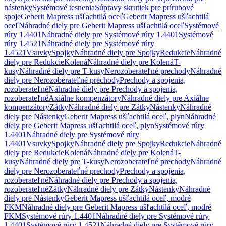
nástenky
Systémové tesnenia
Súpravy skrutiek pre prírubové
spoje
Geberit Mapress ušľachtilá oceľ
Geberit Mapress ušľachtilá
oceľ
Náhradné diely pre Geberit Mapress ušľachtilá oceľ
Systémové
rúry 1.4401
Náhradné diely pre Systémové rúry 1.4401
Systémové
rúry 1.4521
Náhradné diely pre Systémové rúry
1.4521
Vsuvky
Spojky
Náhradné diely pre Spojky
Redukcie
Náhradné
diely pre Redukcie
Kolená
Náhradné diely pre Kolená
T-
kusy
Náhradné diely pre T-kusy
Nerozoberateľné prechody
Náhradné
diely pre Nerozoberateľné prechody
Prechody a spojenia,
rozoberateľné
Náhradné diely pre Prechody a spojenia,
rozoberateľné
Axiálne kompenzátory
Náhradné diely pre Axiálne
kompenzátory
Zátky
Náhradné diely pre Zátky
Nástenky
Náhradné
diely pre Nástenky
Geberit Mapress ušľachtilá oceľ, plyn
Náhradné
diely pre Geberit Mapress ušľachtilá oceľ, plyn
Systémové rúry
1.4401
Náhradné diely pre Systémové rúry
1.4401
Vsuvky
Spojky
Náhradné diely pre Spojky
Redukcie
Náhradné
diely pre Redukcie
Kolená
Náhradné diely pre Kolená
T-
kusy
Náhradné diely pre T-kusy
Nerozoberateľné prechody
Náhradné
diely pre Nerozoberateľné prechody
Prechody a spojenia,
rozoberateľné
Náhradné diely pre Prechody a spojenia,
rozoberateľné
Zátky
Náhradné diely pre Zátky
Nástenky
Náhradné
diely pre Nástenky
Geberit Mapress ušľachtilá oceľ, modré
FKM
Náhradné diely pre Geberit Mapress ušľachtilá oceľ, modré
FKM
Systémové rúry 1.4401
Náhradné diely pre Systémové rúry
1.4401
Systémové rúry 1.4521
Náhradné diely pre Systémové rúry