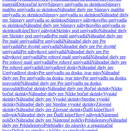
materiál
Dekoračné kryty
Súpravy umývadla so skrinkou
Súpravy
malého umývadla so skrinkou
Náhradné diely pre Súpravy malého
umývadla so skrinkou
Súpravy umývadla so skrinkou
Náhradné diely
pre Súpravy umývadla so skrinkou
Súpravy nábytkového umývadla
so skrinkou
Náhradné diely pre Súpravy nábytkového umývadla so
skrinkou
Kúpeľňový nábytok
Skrinky pod umývadlo
Náhradné diely
pre Skrinky pod umývadlo
Pre malé umývadlá
Náhradné diely pre
Pre malé umývadlá
Pre umývadlá
Náhradné diely pre Pre
umývadlá
Pre dvojité umývadlá
Náhradné diely pre Pre dvojité
umývadlá
Pre nábytkové umývadlá
Náhradné diely pre Pre
nábytkové umývadlá
Pre rohové malé umývadlá
Náhradné diely pre
Pre rohové malé umývadlá
Pre rohové umývadlá
Náhradné diely pre
Pre rohové umývadlá
Umývadlové dosky
Náhradné diely pre
Umývadlové dosky
Pre umývadlo na dosku, tvar misy
Náhradné
diely pre Pre umývadlo na dosku, tvar misy
Pre umývadlo na dosku,
pravouhlé
Náhradné diely pre Pre umývadlo na dosku,
pravouhlé
Bočné skrinky
Náhradné diely pre Bočné skrinky
Nízke
bočné skrinky
Náhradné diely pre Nízke bočné skrinky
Vysoké
skrinky
Náhradné diely pre Vysoké skrinky
Stredne vysoké
skrinky
Náhradné diely pre Stredne vysoké skrinky
Závesné
skrinky
Náhradné diely pre Závesné skrinky
Ďalší kúpeľňový
nábytok
Náhradné diely pre Ďalší kúpeľňový nábytok
Nástenné
poličky
Náhradné diely pre Nástenné poličky
Príslušenstvo
Náhradné
diely pre Príslušenstvo
Priehradky do zásuvky a organizačné
boxy
Držiak na uteráky a háčiky na uteráky
Svetelné