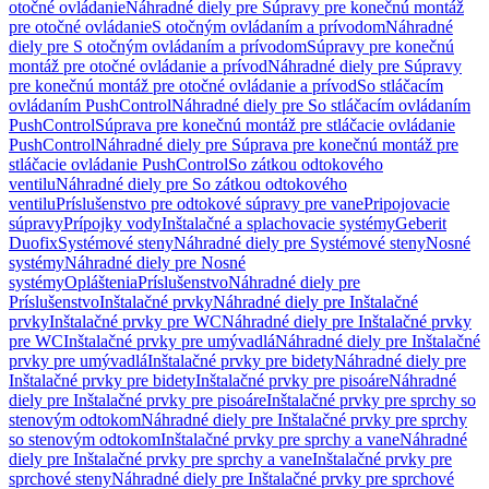
otočné ovládanie
Náhradné diely pre Súpravy pre konečnú montáž
pre otočné ovládanie
S otočným ovládaním a prívodom
Náhradné
diely pre S otočným ovládaním a prívodom
Súpravy pre konečnú
montáž pre otočné ovládanie a prívod
Náhradné diely pre Súpravy
pre konečnú montáž pre otočné ovládanie a prívod
So stláčacím
ovládaním PushControl
Náhradné diely pre So stláčacím ovládaním
PushControl
Súprava pre konečnú montáž pre stláčacie ovládanie
PushControl
Náhradné diely pre Súprava pre konečnú montáž pre
stláčacie ovládanie PushControl
So zátkou odtokového
ventilu
Náhradné diely pre So zátkou odtokového
ventilu
Príslušenstvo pre odtokové súpravy pre vane
Pripojovacie
súpravy
Prípojky vody
Inštalačné a splachovacie systémy
Geberit
Duofix
Systémové steny
Náhradné diely pre Systémové steny
Nosné
systémy
Náhradné diely pre Nosné
systémy
Opláštenia
Príslušenstvo
Náhradné diely pre
Príslušenstvo
Inštalačné prvky
Náhradné diely pre Inštalačné
prvky
Inštalačné prvky pre WC
Náhradné diely pre Inštalačné prvky
pre WC
Inštalačné prvky pre umývadlá
Náhradné diely pre Inštalačné
prvky pre umývadlá
Inštalačné prvky pre bidety
Náhradné diely pre
Inštalačné prvky pre bidety
Inštalačné prvky pre pisoáre
Náhradné
diely pre Inštalačné prvky pre pisoáre
Inštalačné prvky pre sprchy so
stenovým odtokom
Náhradné diely pre Inštalačné prvky pre sprchy
so stenovým odtokom
Inštalačné prvky pre sprchy a vane
Náhradné
diely pre Inštalačné prvky pre sprchy a vane
Inštalačné prvky pre
sprchové steny
Náhradné diely pre Inštalačné prvky pre sprchové