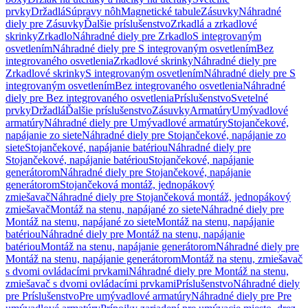
prvky
Držadlá
Súpravy nôh
Magnetické tabule
Zásuvky
Náhradné
diely pre Zásuvky
Ďalšie príslušenstvo
Zrkadlá a zrkadlové
skrinky
Zrkadlo
Náhradné diely pre Zrkadlo
S integrovaným
osvetlením
Náhradné diely pre S integrovaným osvetlením
Bez
integrovaného osvetlenia
Zrkadlové skrinky
Náhradné diely pre
Zrkadlové skrinky
S integrovaným osvetlením
Náhradné diely pre S
integrovaným osvetlením
Bez integrovaného osvetlenia
Náhradné
diely pre Bez integrovaného osvetlenia
Príslušenstvo
Svetelné
prvky
Držadlá
Ďalšie príslušenstvo
Zásuvky
Armatúry
Umývadlové
armatúry
Náhradné diely pre Umývadlové armatúry
Stojančekové,
napájanie zo siete
Náhradné diely pre Stojančekové, napájanie zo
siete
Stojančekové, napájanie batériou
Náhradné diely pre
Stojančekové, napájanie batériou
Stojančekové, napájanie
generátorom
Náhradné diely pre Stojančekové, napájanie
generátorom
Stojančeková montáž, jednopákový
zmiešavač
Náhradné diely pre Stojančeková montáž, jednopákový
zmiešavač
Montáž na stenu, napájané zo siete
Náhradné diely pre
Montáž na stenu, napájané zo siete
Montáž na stenu, napájanie
batériou
Náhradné diely pre Montáž na stenu, napájanie
batériou
Montáž na stenu, napájanie generátorom
Náhradné diely pre
Montáž na stenu, napájanie generátorom
Montáž na stenu, zmiešavač
s dvomi ovládacími prvkami
Náhradné diely pre Montáž na stenu,
zmiešavač s dvomi ovládacími prvkami
Príslušenstvo
Náhradné diely
pre Príslušenstvo
Pre umývadlové armatúry
Náhradné diely pre Pre