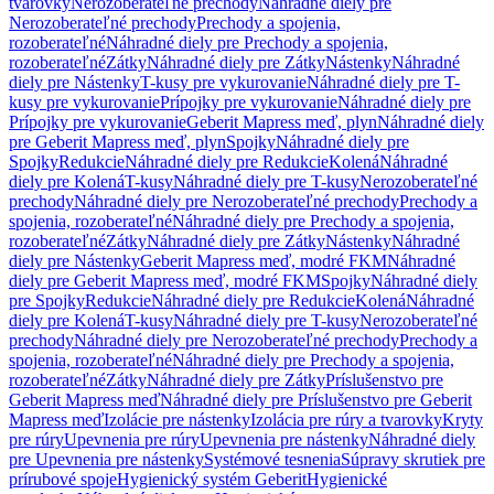
tvarovky
Nerozoberateľné prechody
Náhradné diely pre
Nerozoberateľné prechody
Prechody a spojenia,
rozoberateľné
Náhradné diely pre Prechody a spojenia,
rozoberateľné
Zátky
Náhradné diely pre Zátky
Nástenky
Náhradné
diely pre Nástenky
T-kusy pre vykurovanie
Náhradné diely pre T-
kusy pre vykurovanie
Prípojky pre vykurovanie
Náhradné diely pre
Prípojky pre vykurovanie
Geberit Mapress meď, plyn
Náhradné diely
pre Geberit Mapress meď, plyn
Spojky
Náhradné diely pre
Spojky
Redukcie
Náhradné diely pre Redukcie
Kolená
Náhradné
diely pre Kolená
T-kusy
Náhradné diely pre T-kusy
Nerozoberateľné
prechody
Náhradné diely pre Nerozoberateľné prechody
Prechody a
spojenia, rozoberateľné
Náhradné diely pre Prechody a spojenia,
rozoberateľné
Zátky
Náhradné diely pre Zátky
Nástenky
Náhradné
diely pre Nástenky
Geberit Mapress meď, modré FKM
Náhradné
diely pre Geberit Mapress meď, modré FKM
Spojky
Náhradné diely
pre Spojky
Redukcie
Náhradné diely pre Redukcie
Kolená
Náhradné
diely pre Kolená
T-kusy
Náhradné diely pre T-kusy
Nerozoberateľné
prechody
Náhradné diely pre Nerozoberateľné prechody
Prechody a
spojenia, rozoberateľné
Náhradné diely pre Prechody a spojenia,
rozoberateľné
Zátky
Náhradné diely pre Zátky
Príslušenstvo pre
Geberit Mapress meď
Náhradné diely pre Príslušenstvo pre Geberit
Mapress meď
Izolácie pre nástenky
Izolácia pre rúry a tvarovky
Kryty
pre rúry
Upevnenia pre rúry
Upevnenia pre nástenky
Náhradné diely
pre Upevnenia pre nástenky
Systémové tesnenia
Súpravy skrutiek pre
prírubové spoje
Hygienický systém Geberit
Hygienické