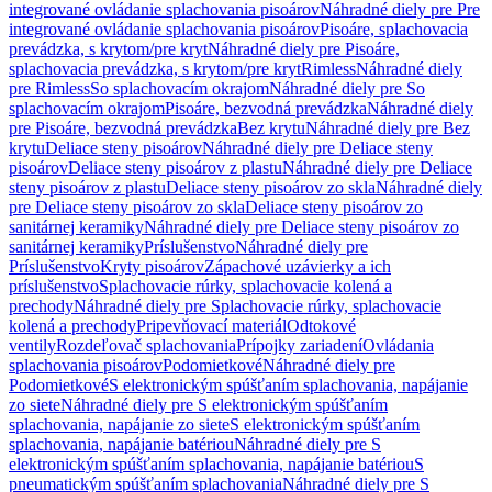
integrované ovládanie splachovania pisoárov
Náhradné diely pre Pre
integrované ovládanie splachovania pisoárov
Pisoáre, splachovacia
prevádzka, s krytom/pre kryt
Náhradné diely pre Pisoáre,
splachovacia prevádzka, s krytom/pre kryt
Rimless
Náhradné diely
pre Rimless
So splachovacím okrajom
Náhradné diely pre So
splachovacím okrajom
Pisoáre, bezvodná prevádzka
Náhradné diely
pre Pisoáre, bezvodná prevádzka
Bez krytu
Náhradné diely pre Bez
krytu
Deliace steny pisoárov
Náhradné diely pre Deliace steny
pisoárov
Deliace steny pisoárov z plastu
Náhradné diely pre Deliace
steny pisoárov z plastu
Deliace steny pisoárov zo skla
Náhradné diely
pre Deliace steny pisoárov zo skla
Deliace steny pisoárov zo
sanitárnej keramiky
Náhradné diely pre Deliace steny pisoárov zo
sanitárnej keramiky
Príslušenstvo
Náhradné diely pre
Príslušenstvo
Kryty pisoárov
Zápachové uzávierky a ich
príslušenstvo
Splachovacie rúrky, splachovacie kolená a
prechody
Náhradné diely pre Splachovacie rúrky, splachovacie
kolená a prechody
Pripevňovací materiál
Odtokové
ventily
Rozdeľovač splachovania
Prípojky zariadení
Ovládania
splachovania pisoárov
Podomietkové
Náhradné diely pre
Podomietkové
S elektronickým spúšťaním splachovania, napájanie
zo siete
Náhradné diely pre S elektronickým spúšťaním
splachovania, napájanie zo siete
S elektronickým spúšťaním
splachovania, napájanie batériou
Náhradné diely pre S
elektronickým spúšťaním splachovania, napájanie batériou
S
pneumatickým spúšťaním splachovania
Náhradné diely pre S