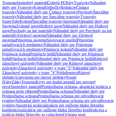
Tesnenia
Spotrebný materiál
Geberit PE
Rúry
Tvarovky
Náhradné
diely pre Tvarovky
Kolená
Odbočky
Redukcie
Čistiace
tvarovky
Náhradné diely pre Čistiace tvarovky
Prechody
Špeciálne
tvarovky
Náhradné diely pre Špeciálne tvarovky
Tvarovky
SuperTube
Kolená
Špeciálne tvarovky
Spojenia
Náhradné diely pre
Spojenia
Zvárané spoje
Hrdlové spoje
Náhradné diely pre Hrdlové
spoje
Prechody na iné materiály
Náhradné diely pre Prechody na iné
materiály
Závitové spojenia
Náhradné diely pre Závitové
spojenia
Pripojenia spojenia
Spojovacie puzdrá
Pripojenia
zariaďovacích predmetov
Náhradné diely pre Pripojenia
zariaďovacích predmetov
Pripájacie kolená
Náhradné diely pre
Pripájacie kolená
Pripájacie hrdlá
Náhradné diely pre Pripájacie
hrdlá
Pripájacie hrdlá
Náhradné diely pre Pripájacie hrdlá
Rúrkové
zápachové uzávierky
Náhradné diely pre Rúrkové zápachové
uzávierky
Zápachové uzávierky v tvare "S"
Náhradné diely pre
Zápachové uzávierky v tvare "S"
Príslušenstvo
Rúrové
objímky
Upevnenia pre rúrové objímky
Nosné
žľaby
Zátky
Tesnenia
Kryty pre hrubú montáž pre servisný
otvor
Spotrebný materiál
Protipožiarna ochrana, akustická izolácia a
ochrana proti vlhkosti
Protipožiarna ochrana
Náhradné diely pre
Protipožiarna ochrana
Protipožiarna ochrana pre odvodňovacie
systémy
Náhradné diely pre Protipožiarna ochrana pre odvodňovacie
systémy
Akustická izolácia
Izolácie pre zníženie hluku šíreného
konštrukciou
Izolácie pre zníženie hluku šíreného konštrukciou a
izolácia hluku šíriaceho sa vzduchom
Ochrana proti