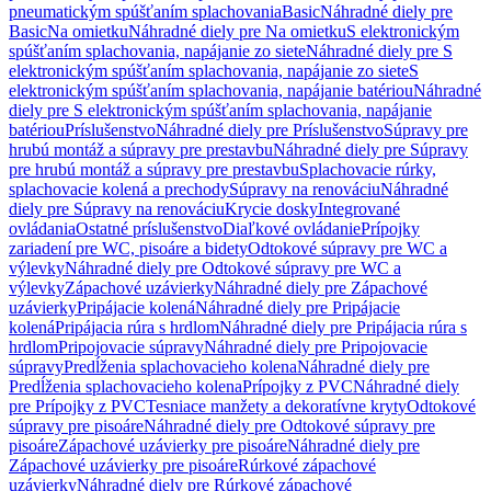
pneumatickým spúšťaním splachovania
Basic
Náhradné diely pre
Basic
Na omietku
Náhradné diely pre Na omietku
S elektronickým
spúšťaním splachovania, napájanie zo siete
Náhradné diely pre S
elektronickým spúšťaním splachovania, napájanie zo siete
S
elektronickým spúšťaním splachovania, napájanie batériou
Náhradné
diely pre S elektronickým spúšťaním splachovania, napájanie
batériou
Príslušenstvo
Náhradné diely pre Príslušenstvo
Súpravy pre
hrubú montáž a súpravy pre prestavbu
Náhradné diely pre Súpravy
pre hrubú montáž a súpravy pre prestavbu
Splachovacie rúrky,
splachovacie kolená a prechody
Súpravy na renováciu
Náhradné
diely pre Súpravy na renováciu
Krycie dosky
Integrované
ovládania
Ostatné príslušenstvo
Diaľkové ovládanie
Prípojky
zariadení pre WC, pisoáre a bidety
Odtokové súpravy pre WC a
výlevky
Náhradné diely pre Odtokové súpravy pre WC a
výlevky
Zápachové uzávierky
Náhradné diely pre Zápachové
uzávierky
Pripájacie kolená
Náhradné diely pre Pripájacie
kolená
Pripájacia rúra s hrdlom
Náhradné diely pre Pripájacia rúra s
hrdlom
Pripojovacie súpravy
Náhradné diely pre Pripojovacie
súpravy
Predĺženia splachovacieho kolena
Náhradné diely pre
Predĺženia splachovacieho kolena
Prípojky z PVC
Náhradné diely
pre Prípojky z PVC
Tesniace manžety a dekoratívne kryty
Odtokové
súpravy pre pisoáre
Náhradné diely pre Odtokové súpravy pre
pisoáre
Zápachové uzávierky pre pisoáre
Náhradné diely pre
Zápachové uzávierky pre pisoáre
Rúrkové zápachové
uzávierky
Náhradné diely pre Rúrkové zápachové