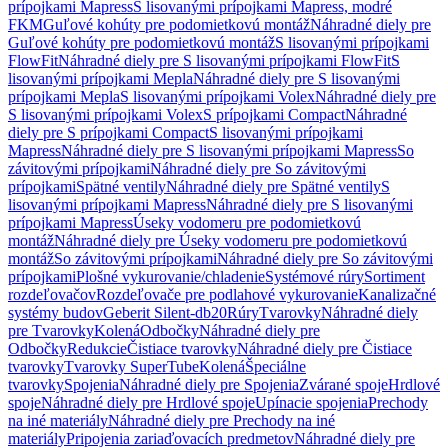
prípojkami Mapress
S lisovanými prípojkami Mapress, modré
FKM
Guľové kohúty pre podomietkovú montáž
Náhradné diely pre
Guľové kohúty pre podomietkovú montáž
S lisovanými prípojkami
FlowFit
Náhradné diely pre S lisovanými prípojkami FlowFit
S
lisovanými prípojkami Mepla
Náhradné diely pre S lisovanými
prípojkami Mepla
S lisovanými prípojkami Volex
Náhradné diely pre
S lisovanými prípojkami Volex
S prípojkami Compact
Náhradné
diely pre S prípojkami Compact
S lisovanými prípojkami
Mapress
Náhradné diely pre S lisovanými prípojkami Mapress
So
závitovými prípojkami
Náhradné diely pre So závitovými
prípojkami
Spätné ventily
Náhradné diely pre Spätné ventily
S
lisovanými prípojkami Mapress
Náhradné diely pre S lisovanými
prípojkami Mapress
Úseky vodomeru pre podomietkovú
montáž
Náhradné diely pre Úseky vodomeru pre podomietkovú
montáž
So závitovými prípojkami
Náhradné diely pre So závitovými
prípojkami
Plošné vykurovanie/chladenie
Systémové rúry
Sortiment
rozdeľovačov
Rozdeľovače pre podlahové vykurovanie
Kanalizačné
systémy budov
Geberit Silent-db20
Rúry
Tvarovky
Náhradné diely
pre Tvarovky
Kolená
Odbočky
Náhradné diely pre
Odbočky
Redukcie
Čistiace tvarovky
Náhradné diely pre Čistiace
tvarovky
Tvarovky SuperTube
Kolená
Špeciálne
tvarovky
Spojenia
Náhradné diely pre Spojenia
Zvárané spoje
Hrdlové
spoje
Náhradné diely pre Hrdlové spoje
Upínacie spojenia
Prechody
na iné materiály
Náhradné diely pre Prechody na iné
materiály
Pripojenia zariaďovacích predmetov
Náhradné diely pre