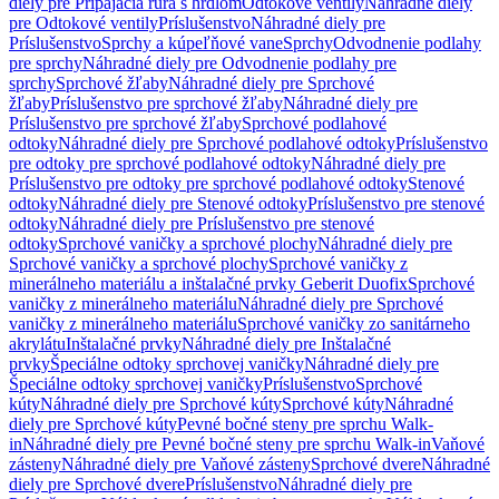
diely pre Pripájacia rúra s hrdlom
Odtokové ventily
Náhradné diely
pre Odtokové ventily
Príslušenstvo
Náhradné diely pre
Príslušenstvo
Sprchy a kúpeľňové vane
Sprchy
Odvodnenie podlahy
pre sprchy
Náhradné diely pre Odvodnenie podlahy pre
sprchy
Sprchové žľaby
Náhradné diely pre Sprchové
žľaby
Príslušenstvo pre sprchové žľaby
Náhradné diely pre
Príslušenstvo pre sprchové žľaby
Sprchové podlahové
odtoky
Náhradné diely pre Sprchové podlahové odtoky
Príslušenstvo
pre odtoky pre sprchové podlahové odtoky
Náhradné diely pre
Príslušenstvo pre odtoky pre sprchové podlahové odtoky
Stenové
odtoky
Náhradné diely pre Stenové odtoky
Príslušenstvo pre stenové
odtoky
Náhradné diely pre Príslušenstvo pre stenové
odtoky
Sprchové vaničky a sprchové plochy
Náhradné diely pre
Sprchové vaničky a sprchové plochy
Sprchové vaničky z
minerálneho materiálu a inštalačné prvky Geberit Duofix
Sprchové
vaničky z minerálneho materiálu
Náhradné diely pre Sprchové
vaničky z minerálneho materiálu
Sprchové vaničky zo sanitárneho
akrylátu
Inštalačné prvky
Náhradné diely pre Inštalačné
prvky
Špeciálne odtoky sprchovej vaničky
Náhradné diely pre
Špeciálne odtoky sprchovej vaničky
Príslušenstvo
Sprchové
kúty
Náhradné diely pre Sprchové kúty
Sprchové kúty
Náhradné
diely pre Sprchové kúty
Pevné bočné steny pre sprchu Walk-
in
Náhradné diely pre Pevné bočné steny pre sprchu Walk-in
Vaňové
zásteny
Náhradné diely pre Vaňové zásteny
Sprchové dvere
Náhradné
diely pre Sprchové dvere
Príslušenstvo
Náhradné diely pre