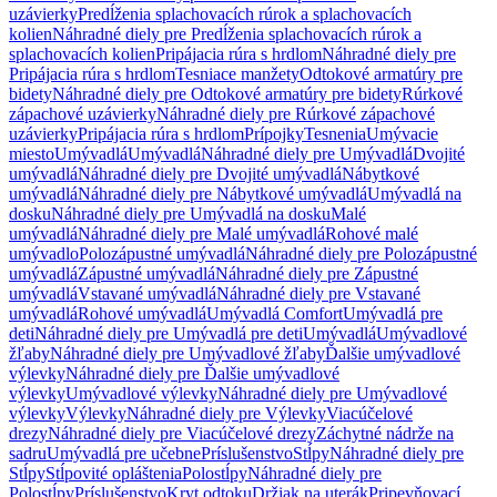
uzávierky
Predĺženia splachovacích rúrok a splachovacích
kolien
Náhradné diely pre Predĺženia splachovacích rúrok a
splachovacích kolien
Pripájacia rúra s hrdlom
Náhradné diely pre
Pripájacia rúra s hrdlom
Tesniace manžety
Odtokové armatúry pre
bidety
Náhradné diely pre Odtokové armatúry pre bidety
Rúrkové
zápachové uzávierky
Náhradné diely pre Rúrkové zápachové
uzávierky
Pripájacia rúra s hrdlom
Prípojky
Tesnenia
Umývacie
miesto
Umývadlá
Umývadlá
Náhradné diely pre Umývadlá
Dvojité
umývadlá
Náhradné diely pre Dvojité umývadlá
Nábytkové
umývadlá
Náhradné diely pre Nábytkové umývadlá
Umývadlá na
dosku
Náhradné diely pre Umývadlá na dosku
Malé
umývadlá
Náhradné diely pre Malé umývadlá
Rohové malé
umývadlo
Polozápustné umývadlá
Náhradné diely pre Polozápustné
umývadlá
Zápustné umývadlá
Náhradné diely pre Zápustné
umývadlá
Vstavané umývadlá
Náhradné diely pre Vstavané
umývadlá
Rohové umývadlá
Umývadlá Comfort
Umývadlá pre
deti
Náhradné diely pre Umývadlá pre deti
Umývadlá
Umývadlové
žľaby
Náhradné diely pre Umývadlové žľaby
Ďalšie umývadlové
výlevky
Náhradné diely pre Ďalšie umývadlové
výlevky
Umývadlové výlevky
Náhradné diely pre Umývadlové
výlevky
Výlevky
Náhradné diely pre Výlevky
Viacúčelové
drezy
Náhradné diely pre Viacúčelové drezy
Záchytné nádrže na
sadru
Umývadlá pre učebne
Príslušenstvo
Stĺpy
Náhradné diely pre
Stĺpy
Stĺpovité opláštenia
Polostĺpy
Náhradné diely pre
Polostĺpy
Príslušenstvo
Kryt odtoku
Držiak na uterák
Pripevňovací