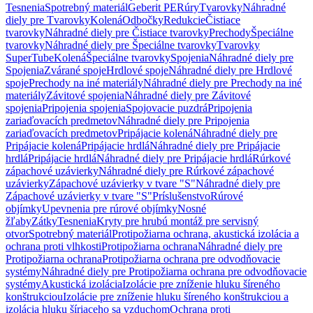
Tesnenia
Spotrebný materiál
Geberit PE
Rúry
Tvarovky
Náhradné
diely pre Tvarovky
Kolená
Odbočky
Redukcie
Čistiace
tvarovky
Náhradné diely pre Čistiace tvarovky
Prechody
Špeciálne
tvarovky
Náhradné diely pre Špeciálne tvarovky
Tvarovky
SuperTube
Kolená
Špeciálne tvarovky
Spojenia
Náhradné diely pre
Spojenia
Zvárané spoje
Hrdlové spoje
Náhradné diely pre Hrdlové
spoje
Prechody na iné materiály
Náhradné diely pre Prechody na iné
materiály
Závitové spojenia
Náhradné diely pre Závitové
spojenia
Pripojenia spojenia
Spojovacie puzdrá
Pripojenia
zariaďovacích predmetov
Náhradné diely pre Pripojenia
zariaďovacích predmetov
Pripájacie kolená
Náhradné diely pre
Pripájacie kolená
Pripájacie hrdlá
Náhradné diely pre Pripájacie
hrdlá
Pripájacie hrdlá
Náhradné diely pre Pripájacie hrdlá
Rúrkové
zápachové uzávierky
Náhradné diely pre Rúrkové zápachové
uzávierky
Zápachové uzávierky v tvare "S"
Náhradné diely pre
Zápachové uzávierky v tvare "S"
Príslušenstvo
Rúrové
objímky
Upevnenia pre rúrové objímky
Nosné
žľaby
Zátky
Tesnenia
Kryty pre hrubú montáž pre servisný
otvor
Spotrebný materiál
Protipožiarna ochrana, akustická izolácia a
ochrana proti vlhkosti
Protipožiarna ochrana
Náhradné diely pre
Protipožiarna ochrana
Protipožiarna ochrana pre odvodňovacie
systémy
Náhradné diely pre Protipožiarna ochrana pre odvodňovacie
systémy
Akustická izolácia
Izolácie pre zníženie hluku šíreného
konštrukciou
Izolácie pre zníženie hluku šíreného konštrukciou a
izolácia hluku šíriaceho sa vzduchom
Ochrana proti