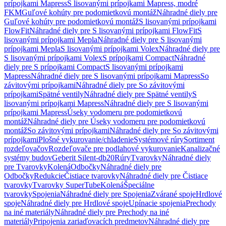
prípojkami Mapress
S lisovanými prípojkami Mapress, modré
FKM
Guľové kohúty pre podomietkovú montáž
Náhradné diely pre
Guľové kohúty pre podomietkovú montáž
S lisovanými prípojkami
FlowFit
Náhradné diely pre S lisovanými prípojkami FlowFit
S
lisovanými prípojkami Mepla
Náhradné diely pre S lisovanými
prípojkami Mepla
S lisovanými prípojkami Volex
Náhradné diely pre
S lisovanými prípojkami Volex
S prípojkami Compact
Náhradné
diely pre S prípojkami Compact
S lisovanými prípojkami
Mapress
Náhradné diely pre S lisovanými prípojkami Mapress
So
závitovými prípojkami
Náhradné diely pre So závitovými
prípojkami
Spätné ventily
Náhradné diely pre Spätné ventily
S
lisovanými prípojkami Mapress
Náhradné diely pre S lisovanými
prípojkami Mapress
Úseky vodomeru pre podomietkovú
montáž
Náhradné diely pre Úseky vodomeru pre podomietkovú
montáž
So závitovými prípojkami
Náhradné diely pre So závitovými
prípojkami
Plošné vykurovanie/chladenie
Systémové rúry
Sortiment
rozdeľovačov
Rozdeľovače pre podlahové vykurovanie
Kanalizačné
systémy budov
Geberit Silent-db20
Rúry
Tvarovky
Náhradné diely
pre Tvarovky
Kolená
Odbočky
Náhradné diely pre
Odbočky
Redukcie
Čistiace tvarovky
Náhradné diely pre Čistiace
tvarovky
Tvarovky SuperTube
Kolená
Špeciálne
tvarovky
Spojenia
Náhradné diely pre Spojenia
Zvárané spoje
Hrdlové
spoje
Náhradné diely pre Hrdlové spoje
Upínacie spojenia
Prechody
na iné materiály
Náhradné diely pre Prechody na iné
materiály
Pripojenia zariaďovacích predmetov
Náhradné diely pre