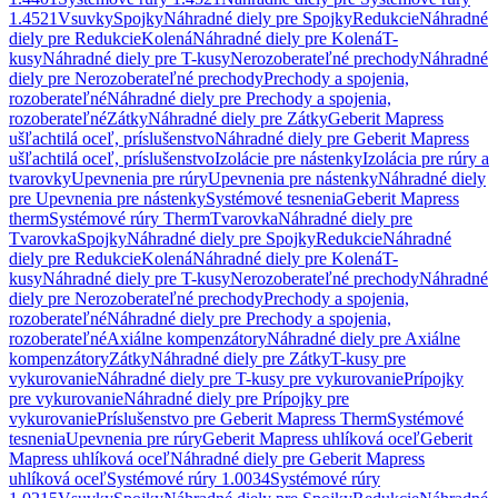
1.4521
Vsuvky
Spojky
Náhradné diely pre Spojky
Redukcie
Náhradné
diely pre Redukcie
Kolená
Náhradné diely pre Kolená
T-
kusy
Náhradné diely pre T-kusy
Nerozoberateľné prechody
Náhradné
diely pre Nerozoberateľné prechody
Prechody a spojenia,
rozoberateľné
Náhradné diely pre Prechody a spojenia,
rozoberateľné
Zátky
Náhradné diely pre Zátky
Geberit Mapress
ušľachtilá oceľ, príslušenstvo
Náhradné diely pre Geberit Mapress
ušľachtilá oceľ, príslušenstvo
Izolácie pre nástenky
Izolácia pre rúry a
tvarovky
Upevnenia pre rúry
Upevnenia pre nástenky
Náhradné diely
pre Upevnenia pre nástenky
Systémové tesnenia
Geberit Mapress
therm
Systémové rúry Therm
Tvarovka
Náhradné diely pre
Tvarovka
Spojky
Náhradné diely pre Spojky
Redukcie
Náhradné
diely pre Redukcie
Kolená
Náhradné diely pre Kolená
T-
kusy
Náhradné diely pre T-kusy
Nerozoberateľné prechody
Náhradné
diely pre Nerozoberateľné prechody
Prechody a spojenia,
rozoberateľné
Náhradné diely pre Prechody a spojenia,
rozoberateľné
Axiálne kompenzátory
Náhradné diely pre Axiálne
kompenzátory
Zátky
Náhradné diely pre Zátky
T-kusy pre
vykurovanie
Náhradné diely pre T-kusy pre vykurovanie
Prípojky
pre vykurovanie
Náhradné diely pre Prípojky pre
vykurovanie
Príslušenstvo pre Geberit Mapress Therm
Systémové
tesnenia
Upevnenia pre rúry
Geberit Mapress uhlíková oceľ
Geberit
Mapress uhlíková oceľ
Náhradné diely pre Geberit Mapress
uhlíková oceľ
Systémové rúry 1.0034
Systémové rúry