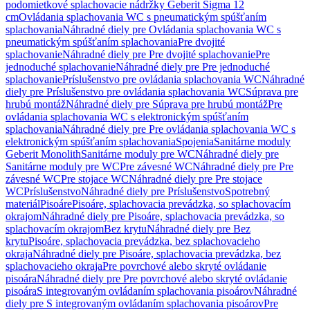
podomietkové splachovacie nádržky Geberit Sigma 12
cm
Ovládania splachovania WC s pneumatickým spúšťaním
splachovania
Náhradné diely pre Ovládania splachovania WC s
pneumatickým spúšťaním splachovania
Pre dvojité
splachovanie
Náhradné diely pre Pre dvojité splachovanie
Pre
jednoduché splachovanie
Náhradné diely pre Pre jednoduché
splachovanie
Príslušenstvo pre ovládania splachovania WC
Náhradné
diely pre Príslušenstvo pre ovládania splachovania WC
Súprava pre
hrubú montáž
Náhradné diely pre Súprava pre hrubú montáž
Pre
ovládania splachovania WC s elektronickým spúšťaním
splachovania
Náhradné diely pre Pre ovládania splachovania WC s
elektronickým spúšťaním splachovania
Spojenia
Sanitárne moduly
Geberit Monolith
Sanitárne moduly pre WC
Náhradné diely pre
Sanitárne moduly pre WC
Pre závesné WC
Náhradné diely pre Pre
závesné WC
Pre stojace WC
Náhradné diely pre Pre stojace
WC
Príslušenstvo
Náhradné diely pre Príslušenstvo
Spotrebný
materiál
Pisoáre
Pisoáre, splachovacia prevádzka, so splachovacím
okrajom
Náhradné diely pre Pisoáre, splachovacia prevádzka, so
splachovacím okrajom
Bez krytu
Náhradné diely pre Bez
krytu
Pisoáre, splachovacia prevádzka, bez splachovacieho
okraja
Náhradné diely pre Pisoáre, splachovacia prevádzka, bez
splachovacieho okraja
Pre povrchové alebo skryté ovládanie
pisoára
Náhradné diely pre Pre povrchové alebo skryté ovládanie
pisoára
S integrovaným ovládaním splachovania pisoárov
Náhradné
diely pre S integrovaným ovládaním splachovania pisoárov
Pre