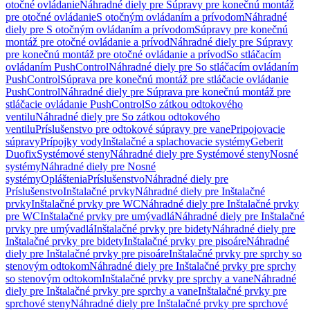
otočné ovládanie
Náhradné diely pre Súpravy pre konečnú montáž
pre otočné ovládanie
S otočným ovládaním a prívodom
Náhradné
diely pre S otočným ovládaním a prívodom
Súpravy pre konečnú
montáž pre otočné ovládanie a prívod
Náhradné diely pre Súpravy
pre konečnú montáž pre otočné ovládanie a prívod
So stláčacím
ovládaním PushControl
Náhradné diely pre So stláčacím ovládaním
PushControl
Súprava pre konečnú montáž pre stláčacie ovládanie
PushControl
Náhradné diely pre Súprava pre konečnú montáž pre
stláčacie ovládanie PushControl
So zátkou odtokového
ventilu
Náhradné diely pre So zátkou odtokového
ventilu
Príslušenstvo pre odtokové súpravy pre vane
Pripojovacie
súpravy
Prípojky vody
Inštalačné a splachovacie systémy
Geberit
Duofix
Systémové steny
Náhradné diely pre Systémové steny
Nosné
systémy
Náhradné diely pre Nosné
systémy
Opláštenia
Príslušenstvo
Náhradné diely pre
Príslušenstvo
Inštalačné prvky
Náhradné diely pre Inštalačné
prvky
Inštalačné prvky pre WC
Náhradné diely pre Inštalačné prvky
pre WC
Inštalačné prvky pre umývadlá
Náhradné diely pre Inštalačné
prvky pre umývadlá
Inštalačné prvky pre bidety
Náhradné diely pre
Inštalačné prvky pre bidety
Inštalačné prvky pre pisoáre
Náhradné
diely pre Inštalačné prvky pre pisoáre
Inštalačné prvky pre sprchy so
stenovým odtokom
Náhradné diely pre Inštalačné prvky pre sprchy
so stenovým odtokom
Inštalačné prvky pre sprchy a vane
Náhradné
diely pre Inštalačné prvky pre sprchy a vane
Inštalačné prvky pre
sprchové steny
Náhradné diely pre Inštalačné prvky pre sprchové