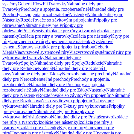
systémy
Geberit FlowFit
Tvarovky
Náhradné diely pre
Tvarovky
Prechody a spojenia, rozoberateľné
Náhradné diely pre
Prechody a spojenia, rozoberateľné
Nástenky
Náhradné diely pre
Nástenky
Rozdeľovače so závitovým pripojením
Prípojky pre
ohrievanie
Náhradné diely pre Prípojky pre
ohrievanie
Príslušenstvo
Izolácie pre rúry a tvarovky
Izolácie pre
nástenky
Izolácia pre rúry a tvarovky
Izolácia pre nástenky
Kryty pre
rúry
Upevnenia pre rúry
Upevnenia pre nástenky
Systémové
tesnenia
Súpravy skrutiek pre pripojenia prírubou
Geberit
Mepla
Viacvrstvové systémové rúry
Viacvrstvové systémové rúry pre
vykurovanie
Tvarovky
Náhradné diely pre
Tvarovky
Spojky
Náhradné diely pre Spojky
Redukcie
Náhradné
diely pre Redukcie
Kolená
Náhradné diely pre Kolená
T-
kusy
Náhradné diely pre T-kusy
Nerozoberateľné prechody
Náhradné
diely pre Nerozoberateľné prechody
Prechody a spojenia,
rozoberateľné
Náhradné diely pre Prechody a spojenia,
rozoberateľné
Zátky
Náhradné diely pre Zátky
Nástenky
Náhradné
diely pre Nástenky
Rozdeľovače so závitovým pripojením
Náhradné
diely pre Rozdeľovače so závitovým pripojením
T-kusy pre
vykurovanie
Náhradné diely pre T-kusy pre vykurovanie
Prípojky
pre vykurovanie
Náhradné diely pre Prípojky pre
vykurovanie
Príslušenstvo
Náhradné diely pre Príslušenstvo
Izolácie
pre rúry a tvarovky
Izolácie pre nástenky
Izolácia pre rúry a
tvarovky
Izolácia pre nástenky
Kryty pre rúry
Upevnenia pre
rúry
Upevnenia pre nástenky
Náhradné diely pre Upevnenia pre