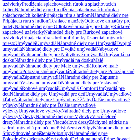
uzávierky
Predĺženia splachovacích rúrok a splachovacích
kolien
Náhradné diely pre Predĺženia splachovacích rúrok a
splachovacích kolien
Pripájacia rúra s hrdlom
Náhradné diely pre
Pripájacia rúra s hrdlom
Tesniace manžety
Odtokové armatúry pre
bidety
Náhradné diely pre Odtokové armatúry pre bidety
Rúrkové
zápachové uzávierky
Náhradné diely pre Rúrkové zápachové
uzávierky
Pripájacia rúra s hrdlom
Prípojky
Tesnenia
Umývacie
miesto
Umývadlá
Umývadlá
Náhradné diely pre Umývadlá
Dvojité
umývadlá
Náhradné diely pre Dvojité umývadlá
Nábytkové
umývadlá
Náhradné diely pre Nábytkové umývadlá
Umývadlá na
dosku
Náhradné diely pre Umývadlá na dosku
Malé
umývadlá
Náhradné diely pre Malé umývadlá
Rohové malé
umývadlo
Polozápustné umývadlá
Náhradné diely pre Polozápustné
umývadlá
Zápustné umývadlá
Náhradné diely pre Zápustné
umývadlá
Vstavané umývadlá
Náhradné diely pre Vstavané
umývadlá
Rohové umývadlá
Umývadlá Comfort
Umývadlá pre
deti
Náhradné diely pre Umývadlá pre deti
Umývadlá
Umývadlové
žľaby
Náhradné diely pre Umývadlové žľaby
Ďalšie umývadlové
výlevky
Náhradné diely pre Ďalšie umývadlové
výlevky
Umývadlové výlevky
Náhradné diely pre Umývadlové
výlevky
Výlevky
Náhradné diely pre Výlevky
Viacúčelové
drezy
Náhradné diely pre Viacúčelové drezy
Záchytné nádrže na
sadru
Umývadlá pre učebne
Príslušenstvo
Stĺpy
Náhradné diely pre
Stĺpy
Stĺpovité opláštenia
Polostĺpy
Náhradné diely pre
Polostĺpy
Príslušenstvo
Kryt odtoku
Držiak na uterák
Pripevňovací