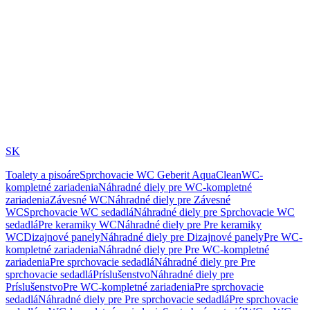
SK
Toalety a pisoáre
Sprchovacie WC Geberit AquaClean
WC-
kompletné zariadenia
Náhradné diely pre WC-kompletné
zariadenia
Závesné WC
Náhradné diely pre Závesné
WC
Sprchovacie WC sedadlá
Náhradné diely pre Sprchovacie WC
sedadlá
Pre keramiky WC
Náhradné diely pre Pre keramiky
WC
Dizajnové panely
Náhradné diely pre Dizajnové panely
Pre WC-
kompletné zariadenia
Náhradné diely pre Pre WC-kompletné
zariadenia
Pre sprchovacie sedadlá
Náhradné diely pre Pre
sprchovacie sedadlá
Príslušenstvo
Náhradné diely pre
Príslušenstvo
Pre WC-kompletné zariadenia
Pre sprchovacie
sedadlá
Náhradné diely pre Pre sprchovacie sedadlá
Pre sprchovacie