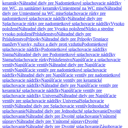
keramiky
Náhradné diely pre Nadomietkové splachovacie nádržky
pre WC, zo sanitárnej keramiky
Umiestnené na WC mise
Náhradné
diely pre Umiestnené na WC mise
Splachovacie rúrky pre
nadomietkové splachovacie nádržky
Náhradné diely pre
Splachovacie rúrky pre nadomietkové splachovacie nádržky
Vysoko
položené
Náhradné diely pre Vysoko položené
Nízko a stredne
vysoko položené
Príslušenstvo
Náhradné diely pre
Príslušenstvo
Prípojky
Náhradné diely pre Prípojky
Tesniace
manžety
Vsuvky, ružice a diely proti vzdutiu
Podomietkové
splachovacie nádržky
Podomietkové splachovacie nádržky
Sigma
Náhradné diely pre Podomietkové splachovacie nádržky
Sigma
Splachovacie rúrky
Príslušenstvo
Napúšťacie a splachovacie
ventily
Napúšťacie ventily
Náhradné diely pre Napúšťacie
ventily
Napúšťacie ventily pre nadomietkové splachovacie
nádržky
Náhradné diely pre Napúšťacie ventily pre nadomietkové
splachovacie nádržky
Napúšťacie ventily pre keramické
splachovacie nádržky
Náhradné diely pre Napúšťacie ventily pre
keramické splachovacie nádržky
Napúšťacie ventily pre
splachovacie nádržky Universal
Náhradné diely pre Napúšťacie
ventily pre splachovacie nádržky Universal
Splachovacie
ventily
Náhradné diely pre Splachovacie ventily
Jednoduché
splachovanie
Náhradné diely pre Jednoduché splachovanie
Dvojité
splachovanie
Náhradné diely pre Dvojité splachovanie
Vnútorné
súpravy
Náhradné diely pre Vnútorné súpravy
Dvojité
splachovanie
Náhradné diely pre Dvojité splachovanie
Zásobovacie