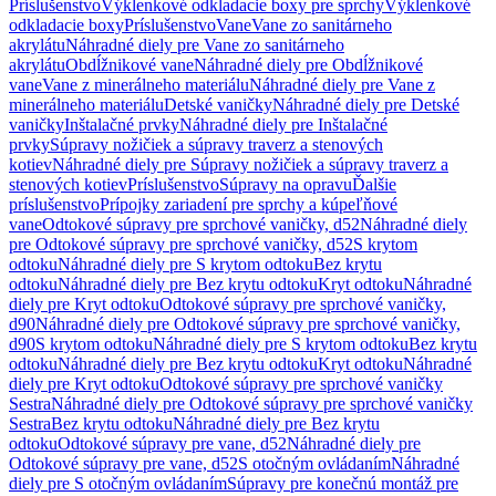
Príslušenstvo
Výklenkové odkladacie boxy pre sprchy
Výklenkové
odkladacie boxy
Príslušenstvo
Vane
Vane zo sanitárneho
akrylátu
Náhradné diely pre Vane zo sanitárneho
akrylátu
Obdĺžnikové vane
Náhradné diely pre Obdĺžnikové
vane
Vane z minerálneho materiálu
Náhradné diely pre Vane z
minerálneho materiálu
Detské vaničky
Náhradné diely pre Detské
vaničky
Inštalačné prvky
Náhradné diely pre Inštalačné
prvky
Súpravy nožičiek a súpravy traverz a stenových
kotiev
Náhradné diely pre Súpravy nožičiek a súpravy traverz a
stenových kotiev
Príslušenstvo
Súpravy na opravu
Ďalšie
príslušenstvo
Prípojky zariadení pre sprchy a kúpeľňové
vane
Odtokové súpravy pre sprchové vaničky, d52
Náhradné diely
pre Odtokové súpravy pre sprchové vaničky, d52
S krytom
odtoku
Náhradné diely pre S krytom odtoku
Bez krytu
odtoku
Náhradné diely pre Bez krytu odtoku
Kryt odtoku
Náhradné
diely pre Kryt odtoku
Odtokové súpravy pre sprchové vaničky,
d90
Náhradné diely pre Odtokové súpravy pre sprchové vaničky,
d90
S krytom odtoku
Náhradné diely pre S krytom odtoku
Bez krytu
odtoku
Náhradné diely pre Bez krytu odtoku
Kryt odtoku
Náhradné
diely pre Kryt odtoku
Odtokové súpravy pre sprchové vaničky
Sestra
Náhradné diely pre Odtokové súpravy pre sprchové vaničky
Sestra
Bez krytu odtoku
Náhradné diely pre Bez krytu
odtoku
Odtokové súpravy pre vane, d52
Náhradné diely pre
Odtokové súpravy pre vane, d52
S otočným ovládaním
Náhradné
diely pre S otočným ovládaním
Súpravy pre konečnú montáž pre