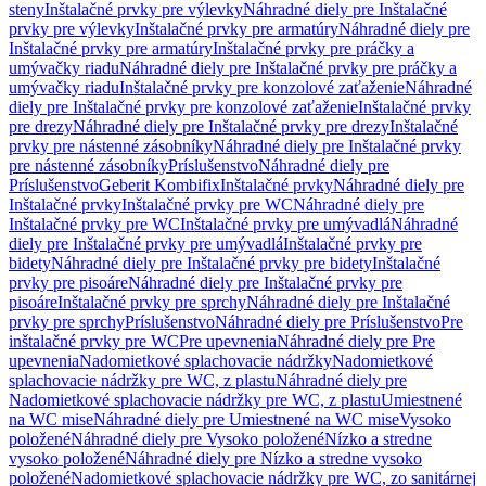
steny
Inštalačné prvky pre výlevky
Náhradné diely pre Inštalačné
prvky pre výlevky
Inštalačné prvky pre armatúry
Náhradné diely pre
Inštalačné prvky pre armatúry
Inštalačné prvky pre práčky a
umývačky riadu
Náhradné diely pre Inštalačné prvky pre práčky a
umývačky riadu
Inštalačné prvky pre konzolové zaťaženie
Náhradné
diely pre Inštalačné prvky pre konzolové zaťaženie
Inštalačné prvky
pre drezy
Náhradné diely pre Inštalačné prvky pre drezy
Inštalačné
prvky pre nástenné zásobníky
Náhradné diely pre Inštalačné prvky
pre nástenné zásobníky
Príslušenstvo
Náhradné diely pre
Príslušenstvo
Geberit Kombifix
Inštalačné prvky
Náhradné diely pre
Inštalačné prvky
Inštalačné prvky pre WC
Náhradné diely pre
Inštalačné prvky pre WC
Inštalačné prvky pre umývadlá
Náhradné
diely pre Inštalačné prvky pre umývadlá
Inštalačné prvky pre
bidety
Náhradné diely pre Inštalačné prvky pre bidety
Inštalačné
prvky pre pisoáre
Náhradné diely pre Inštalačné prvky pre
pisoáre
Inštalačné prvky pre sprchy
Náhradné diely pre Inštalačné
prvky pre sprchy
Príslušenstvo
Náhradné diely pre Príslušenstvo
Pre
inštalačné prvky pre WC
Pre upevnenia
Náhradné diely pre Pre
upevnenia
Nadomietkové splachovacie nádržky
Nadomietkové
splachovacie nádržky pre WC, z plastu
Náhradné diely pre
Nadomietkové splachovacie nádržky pre WC, z plastu
Umiestnené
na WC mise
Náhradné diely pre Umiestnené na WC mise
Vysoko
položené
Náhradné diely pre Vysoko položené
Nízko a stredne
vysoko položené
Náhradné diely pre Nízko a stredne vysoko
položené
Nadomietkové splachovacie nádržky pre WC, zo sanitárnej