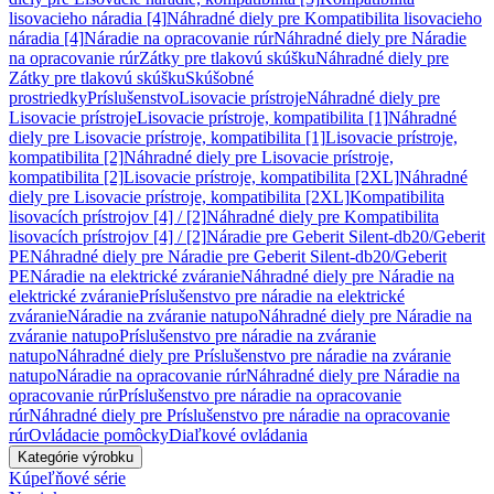
lisovacieho náradia [4]
Náhradné diely pre Kompatibilita lisovacieho
náradia [4]
Náradie na opracovanie rúr
Náhradné diely pre Náradie
na opracovanie rúr
Zátky pre tlakovú skúšku
Náhradné diely pre
Zátky pre tlakovú skúšku
Skúšobné
prostriedky
Príslušenstvo
Lisovacie prístroje
Náhradné diely pre
Lisovacie prístroje
Lisovacie prístroje, kompatibilita [1]
Náhradné
diely pre Lisovacie prístroje, kompatibilita [1]
Lisovacie prístroje,
kompatibilita [2]
Náhradné diely pre Lisovacie prístroje,
kompatibilita [2]
Lisovacie prístroje, kompatibilita [2XL]
Náhradné
diely pre Lisovacie prístroje, kompatibilita [2XL]
Kompatibilita
lisovacích prístrojov [4] / [2]
Náhradné diely pre Kompatibilita
lisovacích prístrojov [4] / [2]
Náradie pre Geberit Silent-db20/Geberit
PE
Náhradné diely pre Náradie pre Geberit Silent-db20/Geberit
PE
Náradie na elektrické zváranie
Náhradné diely pre Náradie na
elektrické zváranie
Príslušenstvo pre náradie na elektrické
zváranie
Náradie na zváranie natupo
Náhradné diely pre Náradie na
zváranie natupo
Príslušenstvo pre náradie na zváranie
natupo
Náhradné diely pre Príslušenstvo pre náradie na zváranie
natupo
Náradie na opracovanie rúr
Náhradné diely pre Náradie na
opracovanie rúr
Príslušenstvo pre náradie na opracovanie
rúr
Náhradné diely pre Príslušenstvo pre náradie na opracovanie
rúr
Ovládacie pomôcky
Diaľkové ovládania
Kategórie výrobku
Kúpeľňové série