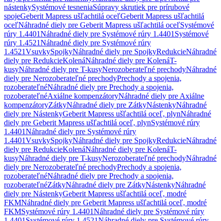
nástenky
Systémové tesnenia
Súpravy skrutiek pre prírubové
spoje
Geberit Mapress ušľachtilá oceľ
Geberit Mapress ušľachtilá
oceľ
Náhradné diely pre Geberit Mapress ušľachtilá oceľ
Systémové
rúry 1.4401
Náhradné diely pre Systémové rúry 1.4401
Systémové
rúry 1.4521
Náhradné diely pre Systémové rúry
1.4521
Vsuvky
Spojky
Náhradné diely pre Spojky
Redukcie
Náhradné
diely pre Redukcie
Kolená
Náhradné diely pre Kolená
T-
kusy
Náhradné diely pre T-kusy
Nerozoberateľné prechody
Náhradné
diely pre Nerozoberateľné prechody
Prechody a spojenia,
rozoberateľné
Náhradné diely pre Prechody a spojenia,
rozoberateľné
Axiálne kompenzátory
Náhradné diely pre Axiálne
kompenzátory
Zátky
Náhradné diely pre Zátky
Nástenky
Náhradné
diely pre Nástenky
Geberit Mapress ušľachtilá oceľ, plyn
Náhradné
diely pre Geberit Mapress ušľachtilá oceľ, plyn
Systémové rúry
1.4401
Náhradné diely pre Systémové rúry
1.4401
Vsuvky
Spojky
Náhradné diely pre Spojky
Redukcie
Náhradné
diely pre Redukcie
Kolená
Náhradné diely pre Kolená
T-
kusy
Náhradné diely pre T-kusy
Nerozoberateľné prechody
Náhradné
diely pre Nerozoberateľné prechody
Prechody a spojenia,
rozoberateľné
Náhradné diely pre Prechody a spojenia,
rozoberateľné
Zátky
Náhradné diely pre Zátky
Nástenky
Náhradné
diely pre Nástenky
Geberit Mapress ušľachtilá oceľ, modré
FKM
Náhradné diely pre Geberit Mapress ušľachtilá oceľ, modré
FKM
Systémové rúry 1.4401
Náhradné diely pre Systémové rúry
1.4401
Systémové rúry 1.4521
Náhradné diely pre Systémové rúry