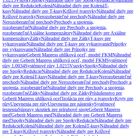
1.0215
Vsuvky
Spojky
Náhradné diely pre Spojky
Redukcie
Náhradné
diely pre Redukcie
Kolená
Náhradné diely pre Kolená
T-
kusy
Náhradné diely pre T-kusy
Krížové tvarovky
Náhradné diely pre
Krížové tvarovky
Nerozoberateľné prechody
Náhradné diely pre
Nerozoberateľné prechody
Prechody a spojenia,
rozoberateľné
Náhradné diely pre Prechody a spojenia,
rozoberateľné
Axiálne kompenzátory
Náhradné diely pre Axiálne
kompenzátory
Zátky
Náhradné diely pre Zátky
T-kusy pre
vykurovanie
Náhradné diely pre T-kusy pre vykurovanie
Prípojky
pre vykurovanie
Náhradné diely pre Prípojky pre
vykurovanie
Geberit Mapress uhlíková oceľ, modré FKM
Náhradné
diely pre Geberit Mapress uhlíková oceľ, modré FKM
Systémové
rúry 1.0034
Systémové rúry 1.0215
Vsuvky
Spojky
Náhradné diely
pre Spojky
Redukcie
Náhradné diely pre Redukcie
Kolená
Náhradné
diely pre Kolená
T-kusy
Náhradné diely pre T-kusy
Nerozoberateľné
prechody
Náhradné diely pre Nerozoberateľné prechody
Prechody a
spojenia, rozoberateľné
Náhradné diely pre Prechody a spojenia,
rozoberateľné
Zátky
Náhradné diely pre Zátky
Príslušenstvo pre
Geberit Mapress uhlíková oceľ
Izolácia pre rúry a tvarovky
Kryty pre
rúry
Upevnenia pre rúry
Upevnenia pre nástenky
Systémové
tesnenia
Súpravy skrutiek pre prírubové spoje
Geberit Mapress
meď
Geberit Mapress meď
Náhradné diely pre Geberit Mapress
meď
Spojky
Náhradné diely pre Spojky
Redukcie
Náhradné diely pre
Redukcie
Kolená
Náhradné diely pre Kolená
T-kusy
Náhradné diely
pre T-kusy
Krížové tvarovky
Náhradné diely pre Krížové