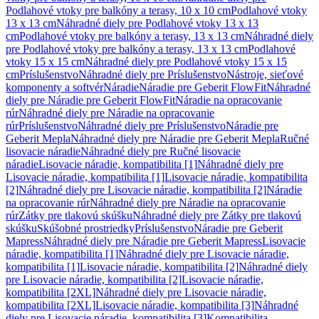
Podlahové vtoky pre balkóny a terasy, 10 x 10 cm
Podlahové vtoky
13 x 13 cm
Náhradné diely pre Podlahové vtoky 13 x 13
cm
Podlahové vtoky pre balkóny a terasy, 13 x 13 cm
Náhradné diely
pre Podlahové vtoky pre balkóny a terasy, 13 x 13 cm
Podlahové
vtoky 15 x 15 cm
Náhradné diely pre Podlahové vtoky 15 x 15
cm
Príslušenstvo
Náhradné diely pre Príslušenstvo
Nástroje, sieťové
komponenty a softvér
Náradie
Náradie pre Geberit FlowFit
Náhradné
diely pre Náradie pre Geberit FlowFit
Náradie na opracovanie
rúr
Náhradné diely pre Náradie na opracovanie
rúr
Príslušenstvo
Náhradné diely pre Príslušenstvo
Náradie pre
Geberit Mepla
Náhradné diely pre Náradie pre Geberit Mepla
Ručné
lisovacie náradie
Náhradné diely pre Ručné lisovacie
náradie
Lisovacie náradie, kompatibilita [1]
Náhradné diely pre
Lisovacie náradie, kompatibilita [1]
Lisovacie náradie, kompatibilita
[2]
Náhradné diely pre Lisovacie náradie, kompatibilita [2]
Náradie
na opracovanie rúr
Náhradné diely pre Náradie na opracovanie
rúr
Zátky pre tlakovú skúšku
Náhradné diely pre Zátky pre tlakovú
skúšku
Skúšobné prostriedky
Príslušenstvo
Náradie pre Geberit
Mapress
Náhradné diely pre Náradie pre Geberit Mapress
Lisovacie
náradie, kompatibilita [1]
Náhradné diely pre Lisovacie náradie,
kompatibilita [1]
Lisovacie náradie, kompatibilita [2]
Náhradné diely
pre Lisovacie náradie, kompatibilita [2]
Lisovacie náradie,
kompatibilita [2XL]
Náhradné diely pre Lisovacie náradie,
kompatibilita [2XL]
Lisovacie náradie, kompatibilita [3]
Náhradné
diely pre Lisovacie náradie, kompatibilita [3]
Kompatibilita