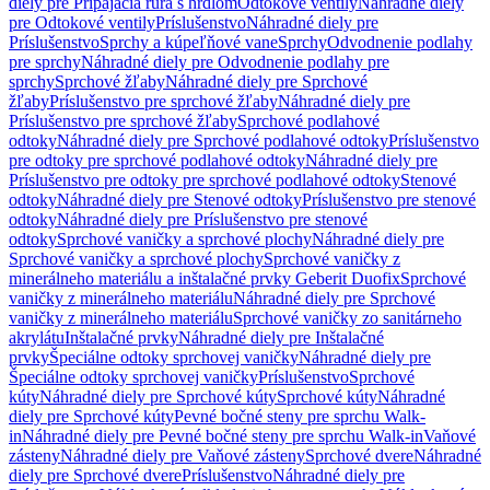
diely pre Pripájacia rúra s hrdlom
Odtokové ventily
Náhradné diely
pre Odtokové ventily
Príslušenstvo
Náhradné diely pre
Príslušenstvo
Sprchy a kúpeľňové vane
Sprchy
Odvodnenie podlahy
pre sprchy
Náhradné diely pre Odvodnenie podlahy pre
sprchy
Sprchové žľaby
Náhradné diely pre Sprchové
žľaby
Príslušenstvo pre sprchové žľaby
Náhradné diely pre
Príslušenstvo pre sprchové žľaby
Sprchové podlahové
odtoky
Náhradné diely pre Sprchové podlahové odtoky
Príslušenstvo
pre odtoky pre sprchové podlahové odtoky
Náhradné diely pre
Príslušenstvo pre odtoky pre sprchové podlahové odtoky
Stenové
odtoky
Náhradné diely pre Stenové odtoky
Príslušenstvo pre stenové
odtoky
Náhradné diely pre Príslušenstvo pre stenové
odtoky
Sprchové vaničky a sprchové plochy
Náhradné diely pre
Sprchové vaničky a sprchové plochy
Sprchové vaničky z
minerálneho materiálu a inštalačné prvky Geberit Duofix
Sprchové
vaničky z minerálneho materiálu
Náhradné diely pre Sprchové
vaničky z minerálneho materiálu
Sprchové vaničky zo sanitárneho
akrylátu
Inštalačné prvky
Náhradné diely pre Inštalačné
prvky
Špeciálne odtoky sprchovej vaničky
Náhradné diely pre
Špeciálne odtoky sprchovej vaničky
Príslušenstvo
Sprchové
kúty
Náhradné diely pre Sprchové kúty
Sprchové kúty
Náhradné
diely pre Sprchové kúty
Pevné bočné steny pre sprchu Walk-
in
Náhradné diely pre Pevné bočné steny pre sprchu Walk-in
Vaňové
zásteny
Náhradné diely pre Vaňové zásteny
Sprchové dvere
Náhradné
diely pre Sprchové dvere
Príslušenstvo
Náhradné diely pre