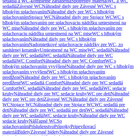
sedadlá a WC-kompletné zariadenia
Spotrebný materiál
WC a WC
sedadlá
Závesné WC
Náhradné diely pre Závesné WC
WC s
hlbokým splachovaním
Náhradné diely pre WC s hlbokým
splachovaním
Stojace WC
Náhradné diely pre Stojace WC
WC s
hlbokým splachovaním pre splachovaciu nádržku umiestnenú na
WC mise
Náhradné diely pre WC s hlbokým splachovaním pre
splachovaciu nádržku umiestnenú na WC mise
WC s hlbokým
splachovaním
Náhradné diely pre WC s hlbokým
splachovaním
Nadomietkové splachovacie nádržky pre WC, zo
sanitárnej keramiky
Umiestnené na WC mise
WC sedadlá
Náhradné
diely pre WC sedadlá
WC sedadlá
Náhradné diely pre WC
sedadlá
WC Comfort
Náhradné diely pre WC Comfort
WC s
hlbokým splachovaním vyvýšené
Náhradné diely pre WC s hlbokým
splachovaním vyvýšené
WC s hlbokým splachovaním
predĺžené
Náhradné diely pre WC s hlbokým splachovaním
predĺžené
WC sedadlá Comfort
Náhradné diely pre WC sedadlá
Comfort
WC sedadlá
Náhradné diely pre WC sedadlá
WC sedacie
kruhy
Náhradné diely pre WC sedacie kruhy
WC pre deti
Náhradné
diely pre WC pre deti
Závesné WC
Náhradné diely pre Závesné
WC
Stojace WC
Náhradné diely pre Stojace WC
WC sedadlá pre
deti
Náhradné diely pre WC sedadlá pre deti
WC sedadlá
Náhradné
diely pre WC sedadlá
WC sedacie kruhy
Náhradné diely pre WC
sedacie kruhy
Nášľapné WC
So
splachovaním
Príslušenstvo
Prípojky
Pripevňovací
materiál
Bidety
Závesné bidety
Náhradné diely pre Závesné