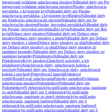
integrované ovládanie splachovania pisoárov
Náhradné diely pre Pre
integrované ovládanie splachovania pisoárov
Pisoáre, splachovacia
prevádzka, s krytom/pre kryt
Náhradné diely pre Pisoáre,
splachovacia prevádzka, s krytom/pre kryt
Rimless
Náhradné diely
pre Rimless
So splachovacím okrajom
Náhradné diely pre So
splachovacím okrajom
Pisoáre, bezvodná prevádzka
Náhradné diely
pre Pisoáre, bezvodná prevádzka
Bez krytu
Náhradné diely pre Bez
krytu
Deliace steny pisoárov
Náhradné diely pre Deliace steny
pisoárov
Deliace steny pisoárov z plastu
Náhradné diely pre Deliace
steny pisoárov z plastu
Deliace steny pisoárov zo skla
Náhradné diely
pre Deliace steny pisoárov zo skla
Deliace steny pisoárov zo
sanitárnej keramiky
Náhradné diely pre Deliace steny pisoárov zo
sanitárnej keramiky
Príslušenstvo
Náhradné diely pre
Príslušenstvo
Kryty pisoárov
Zápachové uzávierky a ich
príslušenstvo
Splachovacie rúrky, splachovacie kolená a
prechody
Náhradné diely pre Splachovacie rúrky, splachovacie
kolená a prechody
Pripevňovací materiál
Odtokové
ventily
Rozdeľovač splachovania
Prípojky zariadení
Ovládania
splachovania pisoárov
Podomietkové
Náhradné diely pre
Podomietkové
S elektronickým spúšťaním splachovania, napájanie
zo siete
Náhradné diely pre S elektronickým spúšťaním
splachovania, napájanie zo siete
S elektronickým spúšťaním
splachovania, napájanie batériou
Náhradné diely pre S
elektronickým spúšťaním splachovania, napájanie batériou
S
pneumatickým spúšťaním splachovania
Náhradné diely pre S