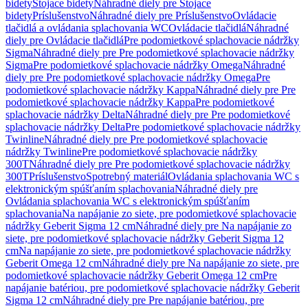
bidety
Stojace bidety
Náhradné diely pre Stojace
bidety
Príslušenstvo
Náhradné diely pre Príslušenstvo
Ovládacie
tlačidlá a ovládania splachovania WC
Ovládacie tlačidlá
Náhradné
diely pre Ovládacie tlačidlá
Pre podomietkové splachovacie nádržky
Sigma
Náhradné diely pre Pre podomietkové splachovacie nádržky
Sigma
Pre podomietkové splachovacie nádržky Omega
Náhradné
diely pre Pre podomietkové splachovacie nádržky Omega
Pre
podomietkové splachovacie nádržky Kappa
Náhradné diely pre Pre
podomietkové splachovacie nádržky Kappa
Pre podomietkové
splachovacie nádržky Delta
Náhradné diely pre Pre podomietkové
splachovacie nádržky Delta
Pre podomietkové splachovacie nádržky
Twinline
Náhradné diely pre Pre podomietkové splachovacie
nádržky Twinline
Pre podomietkové splachovacie nádržky
300T
Náhradné diely pre Pre podomietkové splachovacie nádržky
300T
Príslušenstvo
Spotrebný materiál
Ovládania splachovania WC s
elektronickým spúšťaním splachovania
Náhradné diely pre
Ovládania splachovania WC s elektronickým spúšťaním
splachovania
Na napájanie zo siete, pre podomietkové splachovacie
nádržky Geberit Sigma 12 cm
Náhradné diely pre Na napájanie zo
siete, pre podomietkové splachovacie nádržky Geberit Sigma 12
cm
Na napájanie zo siete, pre podomietkové splachovacie nádržky
Geberit Omega 12 cm
Náhradné diely pre Na napájanie zo siete, pre
podomietkové splachovacie nádržky Geberit Omega 12 cm
Pre
napájanie batériou, pre podomietkové splachovacie nádržky Geberit
Sigma 12 cm
Náhradné diely pre Pre napájanie batériou, pre