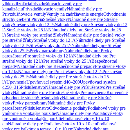
vlhkosti
Izolácia
Privzdušňovacie ventily pre
kanalizáciu
Privzdušňovacie ventily
Náhradné diely pre
Privzdušňovacie ventily
Ventily na zadržiavanie energie
Odvodnenie
strechy Geberit Pluvia
Strešné vtoky
Náhradné diely pre Strešné
vtoky
Strešné vtoky do 12 l/s
Náhradné diely pre Strešné vtoky do 12
l/s
Strešné vtoky do 25 l/s
Náhradné diely pre Strešné vtoky do 25
l/s
Strešné vtoky pre strešné žľaby
Náhradné diely pre Strešné vtoky
pre strešné žľaby
Strešné vtoky do 12 l/s
Náhradné diely pre Strešné
vtoky do 12 l/s
Strešné vtoky do 25 l/s
Náhradné diely pre Strešné
vtoky do 25 l/s
Prvky parozábrany
Náhradné diely pre Prvky
parozábrany
Pre strešné vtoky do 12 l/s
Náhradné diely pre Pre
strešné vtoky do 12 l/s
Pre strešné vtoky do 25 l/s
Bezpečnostné
prepady
Náhradné diely pre Bezpečnostné prepady
Pre strešné vtoky
do 12 l/s
Náhradné diely pre Pre strešné vtoky do 12 l/s
Pre strešné
vtoky do 25 l/s
Náhradné diely pre Pre strešné vtoky do 25
l/s
Upevnenia
Upevňovací systém d40–200
Upevňovací systém
d250–315
Príslušenstvo
Náhradné diely pre Príslušenstvo
Pre strešné
vtoky
Náhradné diely pre Pre strešné vtoky
Pre upevnenia
Konvenčné
odvodnenie striech
Strešné vtoky
Náhradné diely pre Strešné
vtoky
Prvky parozábrany
Náhradné diely pre Prvky
parozábrany
Príslušenstvo
Odvodnenie podlahy
Podlahové vtoky pre
vnútorné a vonkajšie použitie
Náhradné diely pre Podlahové vtoky
pre vnútorné a vonkajšie použitie
Podlahové vtoky 10 x 10
cm
Náhradné diely pre Podlahové vtoky 10 x 10 cm
Podlahové
vtoky pre balkóny a terasy, 10 x 10 cm
Náhradné diely pre