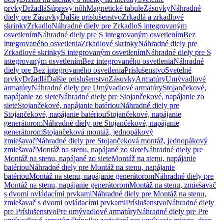
prvky
Držadlá
Súpravy nôh
Magnetické tabule
Zásuvky
Náhradné
diely pre Zásuvky
Ďalšie príslušenstvo
Zrkadlá a zrkadlové
skrinky
Zrkadlo
Náhradné diely pre Zrkadlo
S integrovaným
osvetlením
Náhradné diely pre S integrovaným osvetlením
Bez
integrovaného osvetlenia
Zrkadlové skrinky
Náhradné diely pre
Zrkadlové skrinky
S integrovaným osvetlením
Náhradné diely pre S
integrovaným osvetlením
Bez integrovaného osvetlenia
Náhradné
diely pre Bez integrovaného osvetlenia
Príslušenstvo
Svetelné
prvky
Držadlá
Ďalšie príslušenstvo
Zásuvky
Armatúry
Umývadlové
armatúry
Náhradné diely pre Umývadlové armatúry
Stojančekové,
napájanie zo siete
Náhradné diely pre Stojančekové, napájanie zo
siete
Stojančekové, napájanie batériou
Náhradné diely pre
Stojančekové, napájanie batériou
Stojančekové, napájanie
generátorom
Náhradné diely pre Stojančekové, napájanie
generátorom
Stojančeková montáž, jednopákový
zmiešavač
Náhradné diely pre Stojančeková montáž, jednopákový
zmiešavač
Montáž na stenu, napájané zo siete
Náhradné diely pre
Montáž na stenu, napájané zo siete
Montáž na stenu, napájanie
batériou
Náhradné diely pre Montáž na stenu, napájanie
batériou
Montáž na stenu, napájanie generátorom
Náhradné diely pre
Montáž na stenu, napájanie generátorom
Montáž na stenu, zmiešavač
s dvomi ovládacími prvkami
Náhradné diely pre Montáž na stenu,
zmiešavač s dvomi ovládacími prvkami
Príslušenstvo
Náhradné diely
pre Príslušenstvo
Pre umývadlové armatúry
Náhradné diely pre Pre