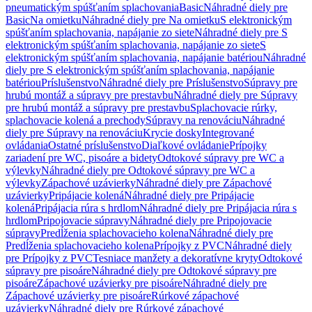
pneumatickým spúšťaním splachovania
Basic
Náhradné diely pre
Basic
Na omietku
Náhradné diely pre Na omietku
S elektronickým
spúšťaním splachovania, napájanie zo siete
Náhradné diely pre S
elektronickým spúšťaním splachovania, napájanie zo siete
S
elektronickým spúšťaním splachovania, napájanie batériou
Náhradné
diely pre S elektronickým spúšťaním splachovania, napájanie
batériou
Príslušenstvo
Náhradné diely pre Príslušenstvo
Súpravy pre
hrubú montáž a súpravy pre prestavbu
Náhradné diely pre Súpravy
pre hrubú montáž a súpravy pre prestavbu
Splachovacie rúrky,
splachovacie kolená a prechody
Súpravy na renováciu
Náhradné
diely pre Súpravy na renováciu
Krycie dosky
Integrované
ovládania
Ostatné príslušenstvo
Diaľkové ovládanie
Prípojky
zariadení pre WC, pisoáre a bidety
Odtokové súpravy pre WC a
výlevky
Náhradné diely pre Odtokové súpravy pre WC a
výlevky
Zápachové uzávierky
Náhradné diely pre Zápachové
uzávierky
Pripájacie kolená
Náhradné diely pre Pripájacie
kolená
Pripájacia rúra s hrdlom
Náhradné diely pre Pripájacia rúra s
hrdlom
Pripojovacie súpravy
Náhradné diely pre Pripojovacie
súpravy
Predĺženia splachovacieho kolena
Náhradné diely pre
Predĺženia splachovacieho kolena
Prípojky z PVC
Náhradné diely
pre Prípojky z PVC
Tesniace manžety a dekoratívne kryty
Odtokové
súpravy pre pisoáre
Náhradné diely pre Odtokové súpravy pre
pisoáre
Zápachové uzávierky pre pisoáre
Náhradné diely pre
Zápachové uzávierky pre pisoáre
Rúrkové zápachové
uzávierky
Náhradné diely pre Rúrkové zápachové