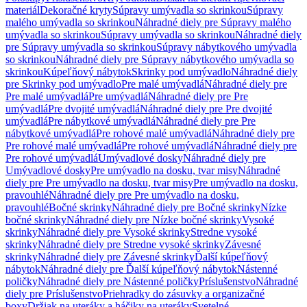
materiál
Dekoračné kryty
Súpravy umývadla so skrinkou
Súpravy
malého umývadla so skrinkou
Náhradné diely pre Súpravy malého
umývadla so skrinkou
Súpravy umývadla so skrinkou
Náhradné diely
pre Súpravy umývadla so skrinkou
Súpravy nábytkového umývadla
so skrinkou
Náhradné diely pre Súpravy nábytkového umývadla so
skrinkou
Kúpeľňový nábytok
Skrinky pod umývadlo
Náhradné diely
pre Skrinky pod umývadlo
Pre malé umývadlá
Náhradné diely pre
Pre malé umývadlá
Pre umývadlá
Náhradné diely pre Pre
umývadlá
Pre dvojité umývadlá
Náhradné diely pre Pre dvojité
umývadlá
Pre nábytkové umývadlá
Náhradné diely pre Pre
nábytkové umývadlá
Pre rohové malé umývadlá
Náhradné diely pre
Pre rohové malé umývadlá
Pre rohové umývadlá
Náhradné diely pre
Pre rohové umývadlá
Umývadlové dosky
Náhradné diely pre
Umývadlové dosky
Pre umývadlo na dosku, tvar misy
Náhradné
diely pre Pre umývadlo na dosku, tvar misy
Pre umývadlo na dosku,
pravouhlé
Náhradné diely pre Pre umývadlo na dosku,
pravouhlé
Bočné skrinky
Náhradné diely pre Bočné skrinky
Nízke
bočné skrinky
Náhradné diely pre Nízke bočné skrinky
Vysoké
skrinky
Náhradné diely pre Vysoké skrinky
Stredne vysoké
skrinky
Náhradné diely pre Stredne vysoké skrinky
Závesné
skrinky
Náhradné diely pre Závesné skrinky
Ďalší kúpeľňový
nábytok
Náhradné diely pre Ďalší kúpeľňový nábytok
Nástenné
poličky
Náhradné diely pre Nástenné poličky
Príslušenstvo
Náhradné
diely pre Príslušenstvo
Priehradky do zásuvky a organizačné
boxy
Držiak na uteráky a háčiky na uteráky
Svetelné