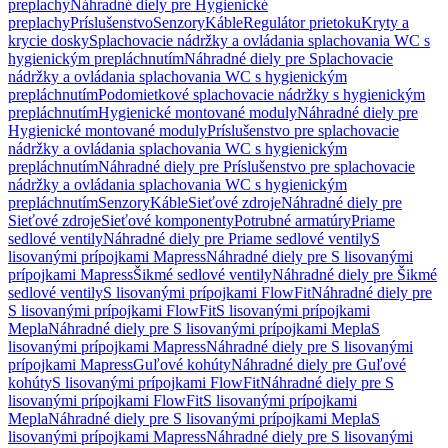
preplachy
Náhradné diely pre Hygienické
preplachy
Príslušenstvo
Senzory
Káble
Regulátor prietoku
Kryty a
krycie dosky
Splachovacie nádržky a ovládania splachovania WC s
hygienickým prepláchnutím
Náhradné diely pre Splachovacie
nádržky a ovládania splachovania WC s hygienickým
prepláchnutím
Podomietkové splachovacie nádržky s hygienickým
prepláchnutím
Hygienické montované moduly
Náhradné diely pre
Hygienické montované moduly
Príslušenstvo pre splachovacie
nádržky a ovládania splachovania WC s hygienickým
prepláchnutím
Náhradné diely pre Príslušenstvo pre splachovacie
nádržky a ovládania splachovania WC s hygienickým
prepláchnutím
Senzory
Káble
Sieťové zdroje
Náhradné diely pre
Sieťové zdroje
Sieťové komponenty
Potrubné armatúry
Priame
sedlové ventily
Náhradné diely pre Priame sedlové ventily
S
lisovanými prípojkami Mapress
Náhradné diely pre S lisovanými
prípojkami Mapress
Šikmé sedlové ventily
Náhradné diely pre Šikmé
sedlové ventily
S lisovanými prípojkami FlowFit
Náhradné diely pre
S lisovanými prípojkami FlowFit
S lisovanými prípojkami
Mepla
Náhradné diely pre S lisovanými prípojkami Mepla
S
lisovanými prípojkami Mapress
Náhradné diely pre S lisovanými
prípojkami Mapress
Guľové kohúty
Náhradné diely pre Guľové
kohúty
S lisovanými prípojkami FlowFit
Náhradné diely pre S
lisovanými prípojkami FlowFit
S lisovanými prípojkami
Mepla
Náhradné diely pre S lisovanými prípojkami Mepla
S
lisovanými prípojkami Mapress
Náhradné diely pre S lisovanými