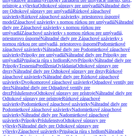
umývadlové armatúry
Prípojky zariadení pre umývacie miesto, drez,
prístroje a výlevku
Odtokové súpravy pre umývadlá
Náhradné diely
pre Odtokové súpravy pre umývadlá
Rúrkové zápachové
uzávierky
Rúrkové zápachové uzávierky, priestorovo úsporný
model
Zápachové uzávierky s nornou rúrkou pre umývadlá
Náhradné
diely pre Zápachové uzávierky s nornou rúrkou pre
umývadlá
Zápachové uzávierky s nornou rúrkou pre umývadlá,
priestorovo úsporné
Náhradné diely pre Zápachové uzávierky s
nornou rúrkou pre umývadlá, priestorovo úsporné
Podomietkové
zápachové uzávierky
Náhradné diely pre Podomietkové zápachové
uzávierky
Prípojky pre umývadlá
Náhradné diely pre Prípojky pre
umývadlá
Pripájacia rúra s hrdlom
Kryty
Prípojky
Náhradné diely pre
Prípojky
Tesnenia
Predĺženia
Ovládania
Odtokové súpravy pre
drezy
Náhradné diely pre Odtokové súpravy pre drezy
Rúrkové
zápachové uzávierky
Náhradné diely pre Rúrkové zápachové
uzávierky
Dvojkomorové zápachové uzávierky
Odpadové ventily pre
drez
Náhradné diely pre Odpadové ventily pre
drez
Príslušenstvo
Odtokové súpravy pre prístroje
Náhradné diely pre
Odtokové súpravy pre prístroje
Rúrkové zápachové
uzávierky
Podomietkové zápachové uzávierky
Náhradné diely pre
Podomietkové zápachové uzávierky
Nadomietkové zápachové
uzávierky
Náhradné diely pre Nadomietkové zápachové
uzávierky
Prípojky
Príslušenstvo
Odtokové súpravy pre
výlevky
Náhradné diely pre Odtokové súpravy pre
výlevky
Zápachové uzávierky
Pripájacia rúra s hrdlom
Náhradné