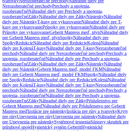
tvarovky
Nerozoberateľné prechody
Náhradné diely pre
Nerozoberateľné prechody
Prechody a spojenia,
rozoberateľné
Náhradné diely pre Prechody a spojenia,
rozoberateľné
Zátky
Náhradné diely pre Zátky
Nástenky
Náhradné
diely pre Nástenky
T-kusy pre vykurovanie
Náhradné diely pre T-
kusy pre vykurovanie
Prípojky pre vykurovanie
Náhradné diely pre
Prípojky pre vykurovanie
Geberit Mapress meď, plyn
Náhradné diely
pre Geberit Mapress meď, plyn
Spojky
Náhradné diely pre
Spojky
Redukcie
Náhradné diely pre Redukcie
Kolená
Náhradné
diely pre Kolená
T-kusy
Náhradné diely pre T-kusy
Nerozoberateľné
prechody
Náhradné diely pre Nerozoberateľné prechody
Prechody a
spojenia, rozoberateľné
Náhradné diely pre Prechody a spojenia,
rozoberateľné
Zátky
Náhradné diely pre Zátky
Nástenky
Náhradné
diely pre Nástenky
Geberit Mapress meď, modré FKM
Náhradné
diely pre Geberit Mapress meď, modré FKM
Spojky
Náhradné diely
pre Spojky
Redukcie
Náhradné diely pre Redukcie
Kolená
Náhradné
diely pre Kolená
T-kusy
Náhradné diely pre T-kusy
Nerozoberateľné
prechody
Náhradné diely pre Nerozoberateľné prechody
Prechody a
spojenia, rozoberateľné
Náhradné diely pre Prechody a spojenia,
rozoberateľné
Zátky
Náhradné diely pre Zátky
Príslušenstvo pre
Geberit Mapress meď
Náhradné diely pre Príslušenstvo pre Geberit
Mapress meď
Izolácie pre nástenky
Izolácia pre rúry a tvarovky
Kryty
pre rúry
Upevnenia pre rúry
Upevnenia pre nástenky
Náhradné diely
pre Upevnenia pre nástenky
Systémové tesnenia
Súpravy skrutiek pre
prírubové spoje
Hygienický systém Geberit
Hygienické