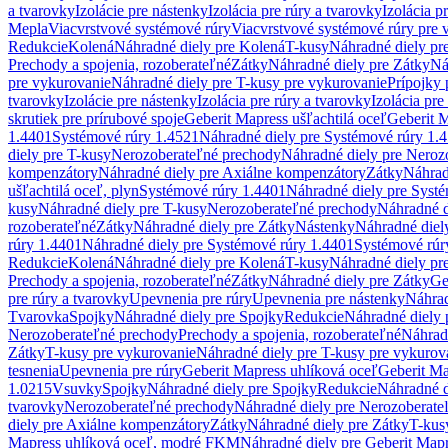
a tvarovky
Izolácie pre nástenky
Izolácia pre rúry a tvarovky
Izolácia p
Mepla
Viacvrstvové systémové rúry
Viacvrstvové systémové rúry pre 
Redukcie
Kolená
Náhradné diely pre Kolená
T-kusy
Náhradné diely pr
Prechody a spojenia, rozoberateľné
Zátky
Náhradné diely pre Zátky
Ná
pre vykurovanie
Náhradné diely pre T-kusy pre vykurovanie
Prípojky 
tvarovky
Izolácie pre nástenky
Izolácia pre rúry a tvarovky
Izolácia pre
skrutiek pre prírubové spoje
Geberit Mapress ušľachtilá oceľ
Geberit M
1.4401
Systémové rúry 1.4521
Náhradné diely pre Systémové rúry 1.
diely pre T-kusy
Nerozoberateľné prechody
Náhradné diely pre Neroz
kompenzátory
Náhradné diely pre Axiálne kompenzátory
Zátky
Náhrad
ušľachtilá oceľ, plyn
Systémové rúry 1.4401
Náhradné diely pre Syst
kusy
Náhradné diely pre T-kusy
Nerozoberateľné prechody
Náhradné d
rozoberateľné
Zátky
Náhradné diely pre Zátky
Nástenky
Náhradné diel
rúry 1.4401
Náhradné diely pre Systémové rúry 1.4401
Systémové rúr
Redukcie
Kolená
Náhradné diely pre Kolená
T-kusy
Náhradné diely pr
Prechody a spojenia, rozoberateľné
Zátky
Náhradné diely pre Zátky
Ge
pre rúry a tvarovky
Upevnenia pre rúry
Upevnenia pre nástenky
Náhrad
Tvarovka
Spojky
Náhradné diely pre Spojky
Redukcie
Náhradné diely 
Nerozoberateľné prechody
Prechody a spojenia, rozoberateľné
Náhradn
Zátky
T-kusy pre vykurovanie
Náhradné diely pre T-kusy pre vykurov
tesnenia
Upevnenia pre rúry
Geberit Mapress uhlíková oceľ
Geberit Ma
1.0215
Vsuvky
Spojky
Náhradné diely pre Spojky
Redukcie
Náhradné d
tvarovky
Nerozoberateľné prechody
Náhradné diely pre Nerozoberate
diely pre Axiálne kompenzátory
Zátky
Náhradné diely pre Zátky
T-kus
Mapress uhlíková oceľ, modré FKM
Náhradné diely pre Geberit Map