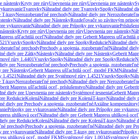
re nástenky
Kryty pre rúry
Upevnenia pre rúry
Upevnenia pre nástenky
Sy
vykurovanie
Tvarovky
Náhradné diely pre Tvarovky
Spojky
Náhradné di
e T-kusy
Nerozoberateľné prechody
Náhradné diely pre Nerozoberateľn
stenky
Náhradné diely pre Nástenky
Rozdeľovače so závitovým pripoj
pre vykurovanie
Náhradné diely pre Prípojky pre vykurovanie
Príslušen
 nástenky
Kryty pre rúry
Upevnenia pre rúry
Upevnenia pre nástenky
Náh
apress ušľachtilá oceľ
Náhradné diely pre Geberit Mapress ušľachtilá 
4521
Vsuvky
Spojky
Náhradné diely pre Spojky
Redukcie
Náhradné diely
oberateľné prechody
Prechody a spojenia, rozoberateľné
Náhradné diely
né diely pre Zátky
Nástenky
Náhradné diely pre Nástenky
Geberit Mapre
émové rúry 1.4401
Vsuvky
Spojky
Náhradné diely pre Spojky
Redukcie
N
iely pre Nerozoberateľné prechody
Prechody a spojenia, rozoberateľné
y pre Nástenky
Geberit Mapress ušľachtilá oceľ, modré FKM
Náhradné 
y 1.4521
Náhradné diely pre Systémové rúry 1.4521
Vsuvky
Spojky
Náhr
e T-kusy
Nerozoberateľné prechody
Náhradné diely pre Nerozoberateľn
berit Mapress ušľachtilá oceľ, príslušenstvo
Náhradné diely pre Geberit
né diely pre Upevnenia pre nástenky
Systémové tesnenia
Geberit Mapr
pre Redukcie
Kolená
Náhradné diely pre Kolená
T-kusy
Náhradné diely 
é diely pre Prechody a spojenia, rozoberateľné
Axiálne kompenzátory
anie
Prípojky pre vykurovanie
Náhradné diely pre Prípojky pre vykurov
press uhlíková oceľ
Náhradné diely pre Geberit Mapress uhlíková oceľ
iely pre Redukcie
Kolená
Náhradné diely pre Kolená
T-kusy
Náhradné d
ľné prechody
Prechody a spojenia, rozoberateľné
Náhradné diely pre Pr
y pre vykurovanie
Náhradné diely pre T-kusy pre vykurovanie
Prípojky
ress uhlíková oceľ, modré FKM
Systémové rúry 1.0034
Systémové rúry