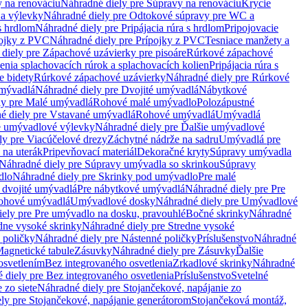
 na renováciu
Náhradné diely pre Súpravy na renováciu
Krycie
a výlevky
Náhradné diely pre Odtokové súpravy pre WC a
 s hrdlom
Náhradné diely pre Pripájacia rúra s hrdlom
Pripojovacie
ojky z PVC
Náhradné diely pre Prípojky z PVC
Tesniace manžety a
diely pre Zápachové uzávierky pre pisoáre
Rúrkové zápachové
enia splachovacích rúrok a splachovacích kolien
Pripájacia rúra s
e bidety
Rúrkové zápachové uzávierky
Náhradné diely pre Rúrkové
umývadlá
Náhradné diely pre Dvojité umývadlá
Nábytkové
ly pre Malé umývadlá
Rohové malé umývadlo
Polozápustné
é diely pre Vstavané umývadlá
Rohové umývadlá
Umývadlá
e umývadlové výlevky
Náhradné diely pre Ďalšie umývadlové
ly pre Viacúčelové drezy
Záchytné nádrže na sadru
Umývadlá pre
 na uterák
Pripevňovací materiál
Dekoračné kryty
Súpravy umývadla
Náhradné diely pre Súpravy umývadla so skrinkou
Súpravy
dlo
Náhradné diely pre Skrinky pod umývadlo
Pre malé
 dvojité umývadlá
Pre nábytkové umývadlá
Náhradné diely pre Pre
rohové umývadlá
Umývadlové dosky
Náhradné diely pre Umývadlové
ely pre Pre umývadlo na dosku, pravouhlé
Bočné skrinky
Náhradné
dne vysoké skrinky
Náhradné diely pre Stredne vysoké
 poličky
Náhradné diely pre Nástenné poličky
Príslušenstvo
Náhradné
agnetické tabule
Zásuvky
Náhradné diely pre Zásuvky
Ďalšie
osvetlením
Bez integrovaného osvetlenia
Zrkadlové skrinky
Náhradné
 diely pre Bez integrovaného osvetlenia
Príslušenstvo
Svetelné
 zo siete
Náhradné diely pre Stojančekové, napájanie zo
ly pre Stojančekové, napájanie generátorom
Stojančeková montáž,