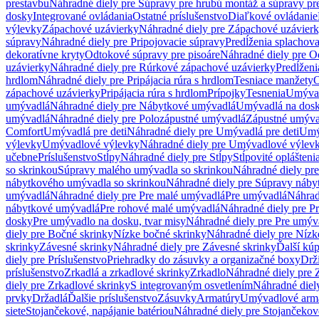
prestavbu
Náhradné diely pre Súpravy pre hrubú montáž a súpravy pr
dosky
Integrované ovládania
Ostatné príslušenstvo
Diaľkové ovládanie
výlevky
Zápachové uzávierky
Náhradné diely pre Zápachové uzávier
súpravy
Náhradné diely pre Pripojovacie súpravy
Predĺženia splachov
dekoratívne kryty
Odtokové súpravy pre pisoáre
Náhradné diely pre O
uzávierky
Náhradné diely pre Rúrkové zápachové uzávierky
Predĺženi
hrdlom
Náhradné diely pre Pripájacia rúra s hrdlom
Tesniace manžety
O
zápachové uzávierky
Pripájacia rúra s hrdlom
Prípojky
Tesnenia
Umývac
umývadlá
Náhradné diely pre Nábytkové umývadlá
Umývadlá na dos
umývadlá
Náhradné diely pre Polozápustné umývadlá
Zápustné umýva
Comfort
Umývadlá pre deti
Náhradné diely pre Umývadlá pre deti
Umý
výlevky
Umývadlové výlevky
Náhradné diely pre Umývadlové výlev
učebne
Príslušenstvo
Stĺpy
Náhradné diely pre Stĺpy
Stĺpovité oplášteni
so skrinkou
Súpravy malého umývadla so skrinkou
Náhradné diely pr
nábytkového umývadla so skrinkou
Náhradné diely pre Súpravy náby
umývadlá
Náhradné diely pre Pre malé umývadlá
Pre umývadlá
Náhrad
nábytkové umývadlá
Pre rohové malé umývadlá
Náhradné diely pre P
dosky
Pre umývadlo na dosku, tvar misy
Náhradné diely pre Pre umýva
diely pre Bočné skrinky
Nízke bočné skrinky
Náhradné diely pre Nízk
skrinky
Závesné skrinky
Náhradné diely pre Závesné skrinky
Ďalší kú
diely pre Príslušenstvo
Priehradky do zásuvky a organizačné boxy
Drži
príslušenstvo
Zrkadlá a zrkadlové skrinky
Zrkadlo
Náhradné diely pre 
diely pre Zrkadlové skrinky
S integrovaným osvetlením
Náhradné diel
prvky
Držadlá
Ďalšie príslušenstvo
Zásuvky
Armatúry
Umývadlové arm
siete
Stojančekové, napájanie batériou
Náhradné diely pre Stojančekové