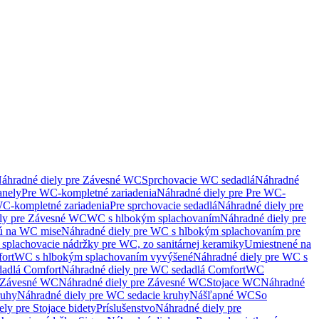
áhradné diely pre Závesné WC
Sprchovacie WC sedadlá
Náhradné
anely
Pre WC-kompletné zariadenia
Náhradné diely pre Pre WC-
C-kompletné zariadenia
Pre sprchovacie sedadlá
Náhradné diely pre
ely pre Závesné WC
WC s hlbokým splachovaním
Náhradné diely pre
nú na WC mise
Náhradné diely pre WC s hlbokým splachovaním pre
splachovacie nádržky pre WC, zo sanitárnej keramiky
Umiestnené na
ort
WC s hlbokým splachovaním vyvýšené
Náhradné diely pre WC s
adlá Comfort
Náhradné diely pre WC sedadlá Comfort
WC
Závesné WC
Náhradné diely pre Závesné WC
Stojace WC
Náhradné
ruhy
Náhradné diely pre WC sedacie kruhy
Nášľapné WC
So
ly pre Stojace bidety
Príslušenstvo
Náhradné diely pre