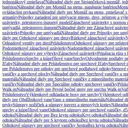
jednopákový zmiešavač
Náhradné diely pre Stojančeková montáž, je
batériou
Náhradné diely pre Montáž na stenu, napájanie batériou
Montá
ovládacími prvkami
Náhradné diely pre Montáž na stenu, zmiešavač 
armatúry
Prípojky zariadení pre umývacie miesto, drez, prístroje a výl
uzávierky, priestorovo úsporný model
Zápachové uzávierky s nornou 
umývadlá, priestorovo úsporné
Náhradné diely pre Zápachové uzávier
uzávierky
Prípojky pre umývadlá
Náhradné diely pre Prípojky pre um
diely pre Odtokové súpravy pre drezy
Rúrkové zápachové uzávierky
N
Odpadové ventily pre drez
Príslušenstvo
Odtokové súpravy pre prístro
Podomietkové zápachové uzávierky
Nadomietkové zápachové uzávie
Odtokové súpravy pre výlevky
Zápachové uzávierky
Pripájacia rúra s
Príslušenstvo
Sprchy a kúpeľňové vane
Sprchy
Odvodnenie podlahy pr
žľaby
Náhradné diely pre Príslušenstvo pre sprchové žľaby
Sprchové 
pre Príslušenstvo pre odtoky pre sprchové podlahové odtoky
Stenové 
vaničky a sprchové plochy
Náhradné diely pre Sprchové vaničky a sp
materiálu
Náhradné diely pre Sprchové vaničky z minerálneho materiá
vaničky
Náhradné diely pre Špeciálne odtoky sprchovej vaničky
Prísl
Walk-in
Náhradné diely pre Pevné bočné steny pre sprchu Walk-in
Vaň
Príslušenstvo
Výklenkové odkladacie boxy pre sprchy
Výklenkové odk
diely pre Obdĺžnikové vane
Vane z minerálneho materiálu
Náhradné di
prvky
Súpravy nožičiek a súpravy traverz a stenových kotiev
Náhradné 
sprchy a kúpeľňové vane
Odtokové súpravy pre sprchové vaničky, d
odtoku
Náhradné diely pre Bez krytu odtoku
Kryt odtoku
Náhradné die
odtoku
Náhradné diely pre S krytom odtoku
Bez krytu odtoku
Náhradné
Odtokové súpravy pre sprchové vaničky Sestra
Bez krytu odtoku
Náhr