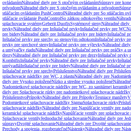
ovládaním
Náhradné diely pre S otočným ovládaním
Súpravy pre kone
prívodom
Náhradné diely pre S otočným ovládaním a prívodom
Súpra
stláčacím ovládaním PushControl
Náhradné diely pre So stláčacím o
stláčacie ovládanie PushControl
So zátkou odtokového ventilu
Náhradn
splachovacie systémy
Geberit Duofix
Systémové steny
Náhradné diely 
prvky
Náhradné diely pre Inštalačné prvky
Inštalačné prvky pre WC
Ná
pre bidety
Náhradné diely pre Inštalačné prvky pre bidety
Inštalačné p
Inštalačné prvky pre sprchy so stenovým odtokom
Inštalačné prvky pr
prvky pre sprchové steny
Inštalačné prvky pre výlevky
Náhradné diely
a umývačky riadu
Náhradné diely pre Inštalačné prvky pre práčky a 
drezy
Náhradné diely pre Inštalačné prvky pre drezy
Inštalačné prvky 
Kombifix
Inštalačné prvky
Náhradné diely pre Inštalačné prvky
Inštal
umývadlá
Inštalačné prvky pre bidety
Náhradné diely pre Inštalačné pr
Inštalačné prvky pre sprchy
Príslušenstvo
Náhradné diely pre Príslušen
splachovacie nádržky pre WC, z plastu
Náhradné diely pre Nadomietk
diely pre Vysoko položené
Nízko a stredne vysoko položené
Náhradné 
Nadomietkové splachovacie nádržky pre WC, zo sanitárnej keramiky
diely pre Splachovacie rúrky pre nadomietkové splachovacie nádržky
Príslušenstvo
Prípojky
Náhradné diely pre Prípojky
Tesniace manžety
V
Podomietkové splachovacie nádržky Sigma
Splachovacie rúrky
Príslu
splachovacie nádržky
Náhradné diely pre Napúšťacie ventily pre nad
keramické splachovacie nádržky
Napúšťacie ventily pre splachovacie
Splachovacie ventily
Jednoduché splachovanie
Náhradné diely pre Je
súpravy
Dvojité splachovanie
Náhradné diely pre Dvojité splachovani
Prechody a spojenia, rozoberateľné
Nástenky
Náhradné diely pre Nás