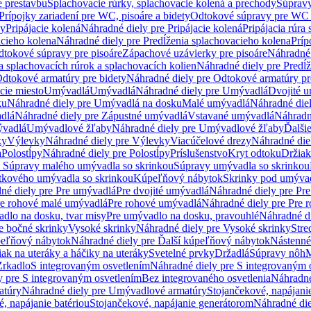
e prestavbu
Splachovacie rúrky, splachovacie kolená a prechody
Súpravy
Prípojky zariadení pre WC, pisoáre a bidety
Odtokové súpravy pre WC 
ky
Pripájacie kolená
Náhradné diely pre Pripájacie kolená
Pripájacia rúra
acieho kolena
Náhradné diely pre Predĺženia splachovacieho kolena
Príp
dtokové súpravy pre pisoáre
Zápachové uzávierky pre pisoáre
Náhradné 
a splachovacích rúrok a splachovacích kolien
Náhradné diely pre Predĺž
dtokové armatúry pre bidety
Náhradné diely pre Odtokové armatúry pr
ie miesto
Umývadlá
Umývadlá
Náhradné diely pre Umývadlá
Dvojité 
ku
Náhradné diely pre Umývadlá na dosku
Malé umývadlá
Náhradné die
dlá
Náhradné diely pre Zápustné umývadlá
Vstavané umývadlá
Náhradn
vadlá
Umývadlové žľaby
Náhradné diely pre Umývadlové žľaby
Ďalši
ky
Výlevky
Náhradné diely pre Výlevky
Viacúčelové drezy
Náhradné die
a
Polostĺpy
Náhradné diely pre Polostĺpy
Príslušenstvo
Kryt odtoku
Držiak
e Súpravy malého umývadla so skrinkou
Súpravy umývadla so skrinkou
tkového umývadla so skrinkou
Kúpeľňový nábytok
Skrinky pod umýva
né diely pre Pre umývadlá
Pre dvojité umývadlá
Náhradné diely pre Pre
re rohové malé umývadlá
Pre rohové umývadlá
Náhradné diely pre Pre 
dlo na dosku, tvar misy
Pre umývadlo na dosku, pravouhlé
Náhradné di
e bočné skrinky
Vysoké skrinky
Náhradné diely pre Vysoké skrinky
Stre
peľňový nábytok
Náhradné diely pre Ďalší kúpeľňový nábytok
Nástenné
ak na uteráky a háčiky na uteráky
Svetelné prvky
Držadlá
Súpravy nôh
M
Zrkadlo
S integrovaným osvetlením
Náhradné diely pre S integrovaným 
y pre S integrovaným osvetlením
Bez integrovaného osvetlenia
Náhradné
atúry
Náhradné diely pre Umývadlové armatúry
Stojančekové, napájanie
, napájanie batériou
Stojančekové, napájanie generátorom
Náhradné die