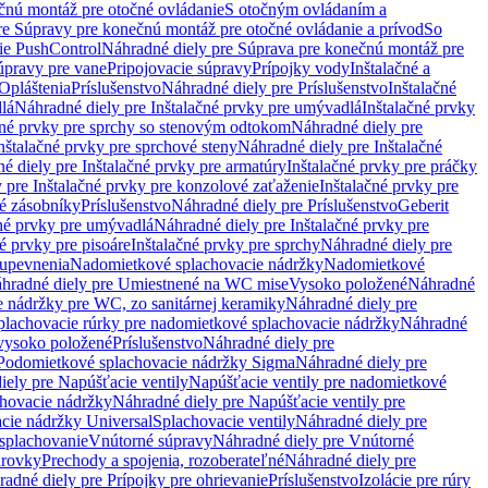
čnú montáž pre otočné ovládanie
S otočným ovládaním a
re Súpravy pre konečnú montáž pre otočné ovládanie a prívod
So
ie PushControl
Náhradné diely pre Súprava pre konečnú montáž pre
úpravy pre vane
Pripojovacie súpravy
Prípojky vody
Inštalačné a
Opláštenia
Príslušenstvo
Náhradné diely pre Príslušenstvo
Inštalačné
lá
Náhradné diely pre Inštalačné prvky pre umývadlá
Inštalačné prvky
čné prvky pre sprchy so stenovým odtokom
Náhradné diely pre
nštalačné prvky pre sprchové steny
Náhradné diely pre Inštalačné
é diely pre Inštalačné prvky pre armatúry
Inštalačné prvky pre práčky
 pre Inštalačné prvky pre konzolové zaťaženie
Inštalačné prvky pre
né zásobníky
Príslušenstvo
Náhradné diely pre Príslušenstvo
Geberit
čné prvky pre umývadlá
Náhradné diely pre Inštalačné prvky pre
é prvky pre pisoáre
Inštalačné prvky pre sprchy
Náhradné diely pre
 upevnenia
Nadomietkové splachovacie nádržky
Nadomietkové
hradné diely pre Umiestnené na WC mise
Vysoko položené
Náhradné
 nádržky pre WC, zo sanitárnej keramiky
Náhradné diely pre
plachovacie rúrky pre nadomietkové splachovacie nádržky
Náhradné
 vysoko položené
Príslušenstvo
Náhradné diely pre
Podomietkové splachovacie nádržky Sigma
Náhradné diely pre
iely pre Napúšťacie ventily
Napúšťacie ventily pre nadomietkové
chovacie nádržky
Náhradné diely pre Napúšťacie ventily pre
acie nádržky Universal
Splachovacie ventily
Náhradné diely pre
 splachovanie
Vnútorné súpravy
Náhradné diely pre Vnútorné
arovky
Prechody a spojenia, rozoberateľné
Náhradné diely pre
adné diely pre Prípojky pre ohrievanie
Príslušenstvo
Izolácie pre rúry