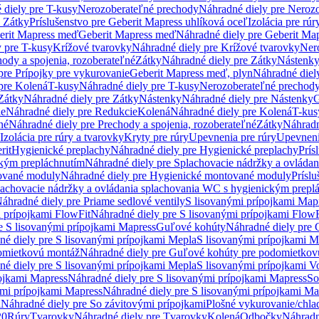
 diely pre T-kusy
Nerozoberateľné prechody
Náhradné diely pre Neroz
e Zátky
Príslušenstvo pre Geberit Mapress uhlíková oceľ
Izolácia pre rúr
erit Mapress meď
Geberit Mapress meď
Náhradné diely pre Geberit Ma
 pre T-kusy
Krížové tvarovky
Náhradné diely pre Krížové tvarovky
Ner
ody a spojenia, rozoberateľné
Zátky
Náhradné diely pre Zátky
Nástenk
pre Prípojky pre vykurovanie
Geberit Mapress meď, plyn
Náhradné diel
pre Kolená
T-kusy
Náhradné diely pre T-kusy
Nerozoberateľné prechod
Zátky
Náhradné diely pre Zátky
Nástenky
Náhradné diely pre Nástenky
G
ie
Náhradné diely pre Redukcie
Kolená
Náhradné diely pre Kolená
T-kus
né
Náhradné diely pre Prechody a spojenia, rozoberateľné
Zátky
Náhradn
Izolácia pre rúry a tvarovky
Kryty pre rúry
Upevnenia pre rúry
Upevneni
rit
Hygienické preplachy
Náhradné diely pre Hygienické preplachy
Prís
ckým prepláchnutím
Náhradné diely pre Splachovacie nádržky a ovláda
ované moduly
Náhradné diely pre Hygienické montované moduly
Prísl
plachovacie nádržky a ovládania splachovania WC s hygienickým prepl
áhradné diely pre Priame sedlové ventily
S lisovanými prípojkami Map
 prípojkami FlowFit
Náhradné diely pre S lisovanými prípojkami FlowF
e S lisovanými prípojkami Mapress
Guľové kohúty
Náhradné diely pre
né diely pre S lisovanými prípojkami Mepla
S lisovanými prípojkami M
omietkovú montáž
Náhradné diely pre Guľové kohúty pre podomietkov
né diely pre S lisovanými prípojkami Mepla
S lisovanými prípojkami V
ojkami Mapress
Náhradné diely pre S lisovanými prípojkami Mapress
So
ými prípojkami Mapress
Náhradné diely pre S lisovanými prípojkami Ma
i
Náhradné diely pre So závitovými prípojkami
Plošné vykurovanie/chla
20
Rúry
Tvarovky
Náhradné diely pre Tvarovky
Kolená
Odbočky
Náhradn