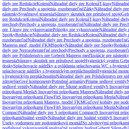
diely pre Redukcie
Kolená
Náhradné diely pre Kolená
T-kusy
Náhradné
diely pre Prechody a spojenia, rozoberateľné
Zátky
Náhradné diely pr
nástenky
Systémové tesnenia
Súpravy skrutiek pre prírubové spoje
Geb
pre Redukcie
Kolená
Náhradné diely pre Kolená
T-kusy
Náhradné diely
prechody
Prechody a spojenia, rozoberateľné
Náhradné diely pre Prech
pre T-kusy pre vykurovanie
Prípojky pre vykurovanie
Náhradné diely 
Spojky
Redukcie
Náhradné diely pre Redukcie
Kolená
Náhradné diely 
rozoberateľné
Náhradné diely pre Prechody a spojenia, rozoberateľné
Mapress meď, modré FKM
Spojky
Náhradné diely pre Spojky
Redukc
diely pre Nerozoberateľné prechody
Prechody a spojenia, rozoberateľ
diely pre Príslušenstvo pre Geberit Mapress meď
Izolácie pre nástenky
tesnenia
Súpravy skrutiek pre prírubové spoje
Hygienický systém Gebe
dosky
Splachovacie nádržky a ovládania splachovania WC s hygieni
splachovacie nádržky s hygienickým prepláchnutím
Hygienické mont
s hygienickým prepláchnutím
Náhradné diely pre Príslušenstvo pre s
zdroje
Sieťové komponenty
Potrubné armatúry
Priame sedlové ventily
N
sedlové ventily
Náhradné diely pre Šikmé sedlové ventily
S lisovanými
prípojkami Mepla
S lisovanými prípojkami Mapress
Náhradné diely pr
lisovanými prípojkami FlowFit
S lisovanými prípojkami Mepla
Náhrad
lisovanými prípojkami Mapress, modré FKM
Guľové kohúty pre pod
lisovanými prípojkami FlowFit
S lisovanými prípojkami Mepla
Náhrad
Compact
Náhradné diely pre S prípojkami Compact
S lisovanými príp
prípojkami
Spätné ventily
Náhradné diely pre Spätné ventily
S lisovan
Úseky vodomeru pre podomietkovú montáž
So závitovými prípojkam
podlahové vykurovanie
Kanalizačné systémy budov
Geberit Silent-db