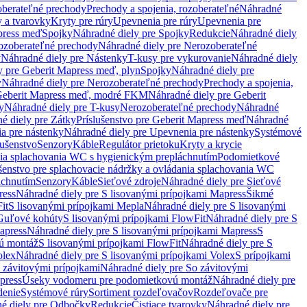
oberateľné prechody
Prechody a spojenia, rozoberateľné
Náhradné
y a tvarovky
Kryty pre rúry
Upevnenia pre rúry
Upevnenia pre
press meď
Spojky
Náhradné diely pre Spojky
Redukcie
Náhradné diely
ozoberateľné prechody
Náhradné diely pre Nerozoberateľné
y
Náhradné diely pre Nástenky
T-kusy pre vykurovanie
Náhradné diely
y pre Geberit Mapress meď, plyn
Spojky
Náhradné diely pre
y
Náhradné diely pre Nerozoberateľné prechody
Prechody a spojenia,
eberit Mapress meď, modré FKM
Náhradné diely pre Geberit
y
Náhradné diely pre T-kusy
Nerozoberateľné prechody
Náhradné
é diely pre Zátky
Príslušenstvo pre Geberit Mapress meď
Náhradné
a pre nástenky
Náhradné diely pre Upevnenia pre nástenky
Systémové
lušenstvo
Senzory
Káble
Regulátor prietoku
Kryty a krycie
nia splachovania WC s hygienickým prepláchnutím
Podomietkové
ušenstvo pre splachovacie nádržky a ovládania splachovania WC
áchnutím
Senzory
Káble
Sieťové zdroje
Náhradné diely pre Sieťové
ress
Náhradné diely pre S lisovanými prípojkami Mapress
Šikmé
it
S lisovanými prípojkami Mepla
Náhradné diely pre S lisovanými
 Guľové kohúty
S lisovanými prípojkami FlowFit
Náhradné diely pre S
apress
Náhradné diely pre S lisovanými prípojkami Mapress
S
ú montáž
S lisovanými prípojkami FlowFit
Náhradné diely pre S
olex
Náhradné diely pre S lisovanými prípojkami Volex
S prípojkami
 závitovými prípojkami
Náhradné diely pre So závitovými
press
Úseky vodomeru pre podomietkovú montáž
Náhradné diely pre
denie
Systémové rúry
Sortiment rozdeľovačov
Rozdeľovače pre
é diely pre Odbočky
Redukcie
Čistiace tvarovky
Náhradné diely pre