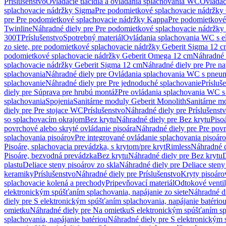
Príslušenstvo
Ovládacie tlačidlá a ovládania splachovania WC
Ovládaci
splachovacie nádržky Sigma
Pre podomietkové splachovacie nádržk
pre Pre podomietkové splachovacie nádržky Kappa
Pre podomietkové
Twinline
Náhradné diely pre Pre podomietkové splachovacie nádržky
300T
Príslušenstvo
Spotrebný materiál
Ovládania splachovania WC s e
zo siete, pre podomietkové splachovacie nádržky Geberit Sigma 12 
podomietkové splachovacie nádržky Geberit Omega 12 cm
Náhradné 
splachovacie nádržky Geberit Sigma 12 cm
Náhradné diely pre Pre n
splachovania
Náhradné diely pre Ovládania splachovania WC s pneu
splachovanie
Náhradné diely pre Pre jednoduché splachovanie
Prísluš
diely pre Súprava pre hrubú montáž
Pre ovládania splachovania WC s
splachovania
Spojenia
Sanitárne moduly Geberit Monolith
Sanitárne m
diely pre Pre stojace WC
Príslušenstvo
Náhradné diely pre Príslušenst
so splachovacím okrajom
Bez krytu
Náhradné diely pre Bez krytu
Piso
povrchové alebo skryté ovládanie pisoára
Náhradné diely pre Pre povr
splachovania pisoárov
Pre integrované ovládanie splachovania pisoár
Pisoáre, splachovacia prevádzka, s krytom/pre kryt
Rimless
Náhradné d
Pisoáre, bezvodná prevádzka
Bez krytu
Náhradné diely pre Bez krytu
D
plastu
Deliace steny pisoárov zo skla
Náhradné diely pre Deliace steny
keramiky
Príslušenstvo
Náhradné diely pre Príslušenstvo
Kryty pisoáro
splachovacie kolená a prechody
Pripevňovací materiál
Odtokové venti
elektronickým spúšťaním splachovania, napájanie zo siete
Náhradné di
diely pre S elektronickým spúšťaním splachovania, napájanie batério
omietku
Náhradné diely pre Na omietku
S elektronickým spúšťaním spl
splachovania, napájanie batériou
Náhradné diely pre S elektronickým 