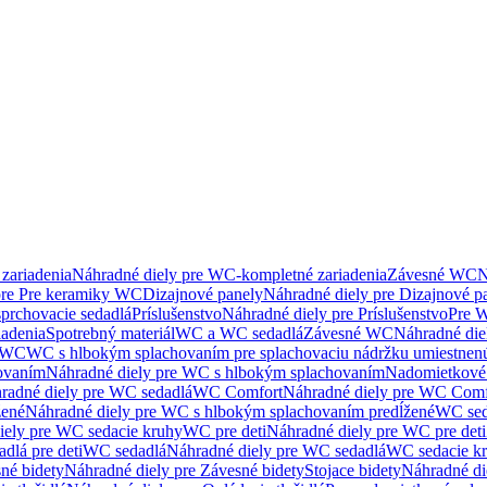
zariadenia
Náhradné diely pre WC-kompletné zariadenia
Závesné WC
N
pre Pre keramiky WC
Dizajnové panely
Náhradné diely pre Dizajnové p
sprchovacie sedadlá
Príslušenstvo
Náhradné diely pre Príslušenstvo
Pre W
iadenia
Spotrebný materiál
WC a WC sedadlá
Závesné WC
Náhradné di
e WC
WC s hlbokým splachovaním pre splachovaciu nádržku umiestne
ovaním
Náhradné diely pre WC s hlbokým splachovaním
Nadomietkové 
radné diely pre WC sedadlá
WC Comfort
Náhradné diely pre WC Comf
žené
Náhradné diely pre WC s hlbokým splachovaním predĺžené
WC sed
iely pre WC sedacie kruhy
WC pre deti
Náhradné diely pre WC pre deti
dlá pre deti
WC sedadlá
Náhradné diely pre WC sedadlá
WC sedacie k
né bidety
Náhradné diely pre Závesné bidety
Stojace bidety
Náhradné die