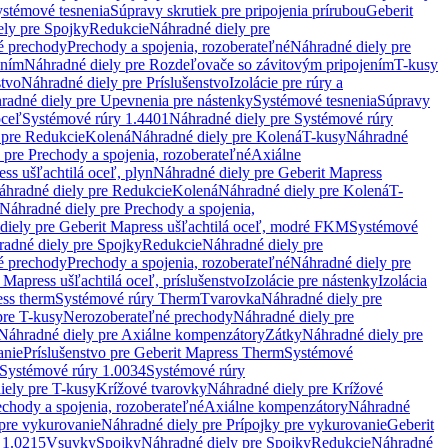
stémové tesnenia
Súpravy skrutiek pre pripojenia prírubou
Geberit
ely pre Spojky
Redukcie
Náhradné diely pre
é prechody
Prechody a spojenia, rozoberateľné
Náhradné diely pre
ením
Náhradné diely pre Rozdeľovače so závitovým pripojením
T-kusy
stvo
Náhradné diely pre Príslušenstvo
Izolácie pre rúry a
radné diely pre Upevnenia pre nástenky
Systémové tesnenia
Súpravy
oceľ
Systémové rúry 1.4401
Náhradné diely pre Systémové rúry
 pre Redukcie
Kolená
Náhradné diely pre Kolená
T-kusy
Náhradné
 pre Prechody a spojenia, rozoberateľné
Axiálne
ss ušľachtilá oceľ, plyn
Náhradné diely pre Geberit Mapress
áhradné diely pre Redukcie
Kolená
Náhradné diely pre Kolená
T-
Náhradné diely pre Prechody a spojenia,
diely pre Geberit Mapress ušľachtilá oceľ, modré FKM
Systémové
adné diely pre Spojky
Redukcie
Náhradné diely pre
é prechody
Prechody a spojenia, rozoberateľné
Náhradné diely pre
 Mapress ušľachtilá oceľ, príslušenstvo
Izolácie pre nástenky
Izolácia
ess therm
Systémové rúry Therm
Tvarovka
Náhradné diely pre
pre T-kusy
Nerozoberateľné prechody
Náhradné diely pre
Náhradné diely pre Axiálne kompenzátory
Zátky
Náhradné diely pre
anie
Príslušenstvo pre Geberit Mapress Therm
Systémové
Systémové rúry 1.0034
Systémové rúry
iely pre T-kusy
Krížové tvarovky
Náhradné diely pre Krížové
echody a spojenia, rozoberateľné
Axiálne kompenzátory
Náhradné
 pre vykurovanie
Náhradné diely pre Prípojky pre vykurovanie
Geberit
 1.0215
Vsuvky
Spojky
Náhradné diely pre Spojky
Redukcie
Náhradné