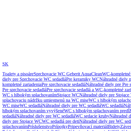
SK
Toalety a pisoáre
Sprchovacie WC Geberit AquaClean
WC-kompletné 
diely pre Sprchovacie WC sedadlá
Pre keramiky WC
Náhradné diely 
kompletné zariadenia
Pre sprchovacie sedadlá
Náhradné diely pre Pre 
Pre sprchovacie sedadlá
Pre sprchovacie sedadlá a WC-kompletné zar
WC s hlbokým splachovaním
Stojace WC
Náhradné diely pre Stojac
splachovaciu nádržku umiestnenú na WC mise
WC s hlbokým splach
WC mise
WC sedadlá
Náhradné diely pre WC sedadlá
WC sedadlá
Náh
hlbokým splachovaním vyvýšené
WC s hlbokým splachovaním predĺ
sedadlá
Náhradné diely pre WC sedadlá
WC sedacie kruhy
Náhradné d
diely pre Stojace WC
WC sedadlá pre deti
Náhradné diely pre WC seda
splachovaním
Príslušenstvo
Prípojky
Pripevňovací materiál
Bidety
Záves