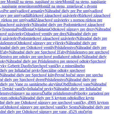
pre Montáž na stenu, napájané zo siete
Montáž na stenu, napájanie
, napájanie generátorom
Montáž na stenu, zmiešavač s dvomi
vo
Pre umývadlové armatúry
Náhradné diely pre Pre umývadlové
ravy pre umývadlá
Rúrkové zápachové uzávierky
Rúrkové zápachové
u rúrkou pre umývadlá
Zápachové uzávierky s nornou rúrkou pre
ápachové uzávierky
Náhradné diely pre Podomietkové zápachové
ky
Tesnenia
Predĺženia
Ovládania
Odtokové súpravy pre drezy
Náhradné
ové uzávierky
Odpadové ventily pre drez
Náhradné diely pre
é uzávierky
Podomietkové zápachové uzávierky
Náhradné diely pre
slušenstvo
Odtokové súpravy pre výlevky
Náhradné diely pre
radné diely pre Odtokové ventily
Príslušenstvo
Náhradné diely pre
žľaby
Náhradné diely pre Sprchové žľaby
Príslušenstvo pre sprchové
ušenstvo pre odtoky pre sprchové podlahové odtoky
Náhradné diely
toky
Náhradné diely pre Príslušenstvo pre stenové odtoky
Sprchové
prvky Geberit Duofix
Sprchové vaničky z minerálneho
iely pre Inštalačné prvky
Špeciálne odtoky sprchovej
Náhradné diely pre Sprchové kúty
Pevné bočné steny pre sprchu
é diely pre Sprchové dvere
Príslušenstvo
Náhradné diely pre
iely pre Vane zo sanitárneho akrylátu
Obdĺžnikové vane
Náhradné
e Detské vaničky
Inštalačné prvky
Náhradné diely pre Inštalačné
ušenstvo
Súpravy na opravu
Ďalšie príslušenstvo
Prípojky zariadení pre
ytom odtoku
Náhradné diely pre S krytom odtoku
Bez krytu
né diely pre Odtokové súpravy pre sprchové vaničky, d90
S krytom
ku
Odtokové súpravy pre sprchové vaničky Sestra
Náhradné diely pre
dné diely pre Odtokové súpravy pre vane, d52
S otočným