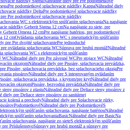
chovacie nádržky Sigma
Náhradné diely pre Pre podomietkové
mega
Pre podomietkové splachovacie nádržky Kappa
Náhradné diely
chovacie nádržky Delta
Pre podomietkové splachovacie nádržky
 pre Pre podomietkové splachovacie nádržky
plachovania WC s elektronickým spúšťaním splachovania
Na napájanie
vacie nádržky Geberit Sigma 12 cm
Na napájanie zo siete, pre
žky Geberit Omega 12 cm
Pre napájanie batériou, pre podomietkové
ma 12 cm
Ovládania splachovania WC s pneumatickým spúšťaním
ly pre Pre dvojité splachovanie
Pre jednoduché
o pre ovládania splachovania WC
Súprava pre hrubú montáž
Náhradné
nia splachovania WC s elektronickým spúšťaním
né WC
Náhradné diely pre Pre závesné WC
Pre stojace WC
Náhradné
hovacím okrajom
Náhradné diely pre Pisoáre, splachovacia prevádzka,
pre Pisoáre, splachovacia prevádzka, bez splachovacieho okraja
Pre
ovania pisoárov
Náhradné diely pre S integrovaným ovládaním
isoáre, splachovacia prevádzka, s krytom/pre kryt
Náhradné diely pre
chovacím okrajom
Pisoáre, bezvodná prevádzka
Náhradné diely pre
e steny pisoárov z plastu
Náhradné diely pre Deliace steny pisoárov z
 diely pre Deliace steny pisoárov zo sanitárnej
acie kolená a prechody
Náhradné diely pre Splachovacie rúrky,
pisoárov
Podomietkové
Náhradné diely pre Podomietkové
S
lektronickým spúšťaním splachovania, napájanie batériou
Náhradné
atickým spúšťaním splachovania
Basic
Náhradné diely pre Basic
Na
ťaním splachovania, napájanie zo siete
S elektronickým spúšťaním
 pre Príslušenstvo
Súpravy pre hrubú montáž a súpravy pre