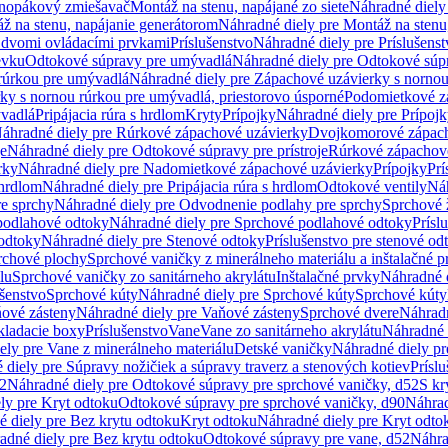
dnopákový zmiešavač
Montáž na stenu, napájané zo siete
Náhradné diely 
ž na stenu, napájanie generátorom
Náhradné diely pre Montáž na stenu
s dvomi ovládacími prvkami
Príslušenstvo
Náhradné diely pre Príslušenst
evku
Odtokové súpravy pre umývadlá
Náhradné diely pre Odtokové súp
rúrkou pre umývadlá
Náhradné diely pre Zápachové uzávierky s norno
ky s nornou rúrkou pre umývadlá, priestorovo úsporné
Podomietkové z
ývadlá
Pripájacia rúra s hrdlom
Kryty
Prípojky
Náhradné diely pre Prípoj
áhradné diely pre Rúrkové zápachové uzávierky
Dvojkomorové zápach
je
Náhradné diely pre Odtokové súpravy pre prístroje
Rúrkové zápachov
rky
Náhradné diely pre Nadomietkové zápachové uzávierky
Prípojky
Prí
 hrdlom
Náhradné diely pre Pripájacia rúra s hrdlom
Odtokové ventily
Náh
e sprchy
Náhradné diely pre Odvodnenie podlahy pre sprchy
Sprchové 
podlahové odtoky
Náhradné diely pre Sprchové podlahové odtoky
Prísl
odtoky
Náhradné diely pre Stenové odtoky
Príslušenstvo pre stenové od
rchové plochy
Sprchové vaničky z minerálneho materiálu a inštalačné 
lu
Sprchové vaničky zo sanitárneho akrylátu
Inštalačné prvky
Náhradné d
ušenstvo
Sprchové kúty
Náhradné diely pre Sprchové kúty
Sprchové kúty
ové zásteny
Náhradné diely pre Vaňové zásteny
Sprchové dvere
Náhradn
ladacie boxy
Príslušenstvo
Vane
Vane zo sanitárneho akrylátu
Náhradné d
ely pre Vane z minerálneho materiálu
Detské vaničky
Náhradné diely pr
diely pre Súpravy nožičiek a súpravy traverz a stenových kotiev
Prísl
52
Náhradné diely pre Odtokové súpravy pre sprchové vaničky, d52
S kr
ly pre Kryt odtoku
Odtokové súpravy pre sprchové vaničky, d90
Náhrad
 diely pre Bez krytu odtoku
Kryt odtoku
Náhradné diely pre Kryt odto
adné diely pre Bez krytu odtoku
Odtokové súpravy pre vane, d52
Náhra