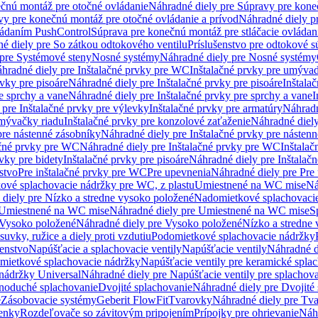
čnú montáž pre otočné ovládanie
Náhradné diely pre Súpravy pre kone
vy pre konečnú montáž pre otočné ovládanie a prívod
Náhradné diely p
vládaním PushControl
Súprava pre konečnú montáž pre stláčacie ovládan
é diely pre So zátkou odtokového ventilu
Príslušenstvo pre odtokové s
pre Systémové steny
Nosné systémy
Náhradné diely pre Nosné systémy
hradné diely pre Inštalačné prvky pre WC
Inštalačné prvky pre umývad
rvky pre pisoáre
Náhradné diely pre Inštalačné prvky pre pisoáre
Inštala
e sprchy a vane
Náhradné diely pre Inštalačné prvky pre sprchy a vane
I
 pre Inštalačné prvky pre výlevky
Inštalačné prvky pre armatúry
Náhradn
umývačky riadu
Inštalačné prvky pre konzolové zaťaženie
Náhradné diely
pre nástenné zásobníky
Náhradné diely pre Inštalačné prvky pre násten
ačné prvky pre WC
Náhradné diely pre Inštalačné prvky pre WC
Inštala
vky pre bidety
Inštalačné prvky pre pisoáre
Náhradné diely pre Inštalačn
stvo
Pre inštalačné prvky pre WC
Pre upevnenia
Náhradné diely pre Pre
ové splachovacie nádržky pre WC, z plastu
Umiestnené na WC mise
Ná
diely pre Nízko a stredne vysoko položené
Nadomietkové splachovacie
Umiestnené na WC mise
Náhradné diely pre Umiestnené na WC mise
S
Vysoko položené
Náhradné diely pre Vysoko položené
Nízko a stredne
suvky, ružice a diely proti vzdutiu
Podomietkové splachovacie nádržky
šenstvo
Napúšťacie a splachovacie ventily
Napúšťacie ventily
Náhradné d
omietkové splachovacie nádržky
Napúšťacie ventily pre keramické spla
 nádržky Universal
Náhradné diely pre Napúšťacie ventily pre splachov
dnoduché splachovanie
Dvojité splachovanie
Náhradné diely pre Dvojité
e
Zásobovacie systémy
Geberit FlowFit
Tvarovky
Náhradné diely pre Tv
tenky
Rozdeľovače so závitovým pripojením
Prípojky pre ohrievanie
Náhr