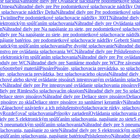
e tlačidlá
Náhradné diely pre Ovládacie tlačidlá
Pre podomietkové spla
y Omega
Náhradné diely pre Pre podomietkové splachovacie nádržky O
 splachovacie nádržky Delta
Náhradné diely pre Pre podomietkové spla
 Twinline
Pre podomietkové splachovacie nádržky 300T
Náhradné diely
lektronickým spúšťaním splachovania
Náhradné diely pre Ovládania s
cm
Náhradné diely pre Na napájanie zo siete, pre podomietkové splacho
diely pre Na napájanie zo siete, pre podomietkové splachovacie nádr
apájanie batériou, pre podomietkové splachovacie nádržky Geberit Sig
matickým spúšťaním splachovania
Pre dvojité splachovanie
Náhradné die
enstvo pre ovládania splachovania WC
Náhradné diely pre Príslušenstv
 elektronickým spúšťaním splachovania
Náhradné diely pre Pre ovláda
oduly pre WC
Náhradné diely pre Sanitárne moduly pre WC
Pre záves
vo
Spotrebný materiál
Pisoáre
Pisoáre, splachovacia prevádzka, so splac
áre, splachovacia prevádzka, bez splachovacieho okraja
Náhradné diely 
chové alebo skryté ovládanie pisoára
S integrovaným ovládaním splach
ov
Náhradné diely pre Pre integrované ovládanie splachovania pisoárov
P
iely pre Rimless
So splachovacím okrajom
Náhradné diely pre So spla
eliace steny pisoárov
Náhradné diely pre Deliace steny pisoárov
Deliac
 pisoárov zo skla
Deliace steny pisoárov zo sanitárnej keramiky
Náhradné
v
Zápachové uzávierky a ich príslušenstvo
Splachovacie rúrky, splachov
ly
Rozdeľovač splachovania
Prípojky zariadení
Ovládania splachovania 
ely pre S elektronickým spúšťaním splachovania, napájanie zo siete
S e
u
S pneumatickým spúšťaním splachovania
Náhradné diely pre S pneum
achovania, napájanie zo siete
Náhradné diely pre S elektronickým spúš
spúšťaním splachovania, napájanie batériou
Príslušenstvo
Náhradné diely