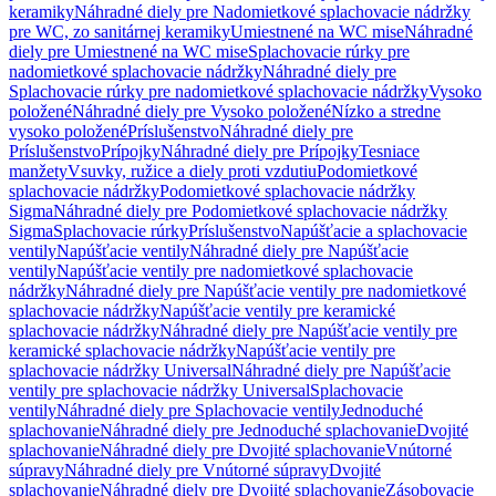
keramiky
Náhradné diely pre Nadomietkové splachovacie nádržky
pre WC, zo sanitárnej keramiky
Umiestnené na WC mise
Náhradné
diely pre Umiestnené na WC mise
Splachovacie rúrky pre
nadomietkové splachovacie nádržky
Náhradné diely pre
Splachovacie rúrky pre nadomietkové splachovacie nádržky
Vysoko
položené
Náhradné diely pre Vysoko položené
Nízko a stredne
vysoko položené
Príslušenstvo
Náhradné diely pre
Príslušenstvo
Prípojky
Náhradné diely pre Prípojky
Tesniace
manžety
Vsuvky, ružice a diely proti vzdutiu
Podomietkové
splachovacie nádržky
Podomietkové splachovacie nádržky
Sigma
Náhradné diely pre Podomietkové splachovacie nádržky
Sigma
Splachovacie rúrky
Príslušenstvo
Napúšťacie a splachovacie
ventily
Napúšťacie ventily
Náhradné diely pre Napúšťacie
ventily
Napúšťacie ventily pre nadomietkové splachovacie
nádržky
Náhradné diely pre Napúšťacie ventily pre nadomietkové
splachovacie nádržky
Napúšťacie ventily pre keramické
splachovacie nádržky
Náhradné diely pre Napúšťacie ventily pre
keramické splachovacie nádržky
Napúšťacie ventily pre
splachovacie nádržky Universal
Náhradné diely pre Napúšťacie
ventily pre splachovacie nádržky Universal
Splachovacie
ventily
Náhradné diely pre Splachovacie ventily
Jednoduché
splachovanie
Náhradné diely pre Jednoduché splachovanie
Dvojité
splachovanie
Náhradné diely pre Dvojité splachovanie
Vnútorné
súpravy
Náhradné diely pre Vnútorné súpravy
Dvojité
splachovanie
Náhradné diely pre Dvojité splachovanie
Zásobovacie