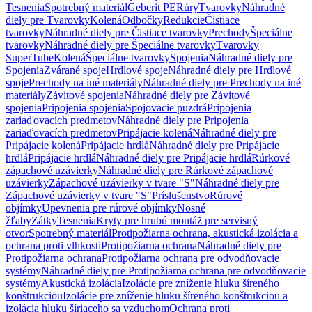
Tesnenia
Spotrebný materiál
Geberit PE
Rúry
Tvarovky
Náhradné
diely pre Tvarovky
Kolená
Odbočky
Redukcie
Čistiace
tvarovky
Náhradné diely pre Čistiace tvarovky
Prechody
Špeciálne
tvarovky
Náhradné diely pre Špeciálne tvarovky
Tvarovky
SuperTube
Kolená
Špeciálne tvarovky
Spojenia
Náhradné diely pre
Spojenia
Zvárané spoje
Hrdlové spoje
Náhradné diely pre Hrdlové
spoje
Prechody na iné materiály
Náhradné diely pre Prechody na iné
materiály
Závitové spojenia
Náhradné diely pre Závitové
spojenia
Pripojenia spojenia
Spojovacie puzdrá
Pripojenia
zariaďovacích predmetov
Náhradné diely pre Pripojenia
zariaďovacích predmetov
Pripájacie kolená
Náhradné diely pre
Pripájacie kolená
Pripájacie hrdlá
Náhradné diely pre Pripájacie
hrdlá
Pripájacie hrdlá
Náhradné diely pre Pripájacie hrdlá
Rúrkové
zápachové uzávierky
Náhradné diely pre Rúrkové zápachové
uzávierky
Zápachové uzávierky v tvare "S"
Náhradné diely pre
Zápachové uzávierky v tvare "S"
Príslušenstvo
Rúrové
objímky
Upevnenia pre rúrové objímky
Nosné
žľaby
Zátky
Tesnenia
Kryty pre hrubú montáž pre servisný
otvor
Spotrebný materiál
Protipožiarna ochrana, akustická izolácia a
ochrana proti vlhkosti
Protipožiarna ochrana
Náhradné diely pre
Protipožiarna ochrana
Protipožiarna ochrana pre odvodňovacie
systémy
Náhradné diely pre Protipožiarna ochrana pre odvodňovacie
systémy
Akustická izolácia
Izolácie pre zníženie hluku šíreného
konštrukciou
Izolácie pre zníženie hluku šíreného konštrukciou a
izolácia hluku šíriaceho sa vzduchom
Ochrana proti