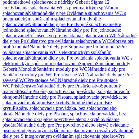
podomietkové splachovacie nádržky Geberit Sigma 12
cm
Ovládania splachovania WC s pneumatickým spúšťaním
splachovania
Náhradné diely pre Ovládania splachovania WC s
pneumatickým spúšťaním splachovania
Pre dvojité
splachovanie
Náhradné diely pre Pre dvojité splachovanie
Pre
jednoduché splachovanie
Náhradné diely pre Pre jednoduché
splachovanie
Príslušenstvo pre ovládania splachovania WC
Náhradné
diely pre Príslušenstvo pre ovládania splachovania WC
Súprava pre
hrubú montáž
Náhradné diely pre Súprava pre hrubú montáž
Pre
ovládania splachovania WC s elektronickým spúšťaním
splachovania
Náhradné diely pre Pre ovládania splachovania WC s
elektronickým spúšťaním splachovania
Spojenia
Sanitárne moduly
Geberit Monolith
Sanitárne moduly pre WC
Náhradné diely pre
Sanitárne moduly pre WC
Pre závesné WC
Náhradné diely pre Pre
závesné WC
Pre stojace WC
Náhradné diely pre Pre stojace
WC
Príslušenstvo
Náhradné diely pre Príslušenstvo
Spotrebný
materiál
Pisoáre
Pisoáre, splachovacia prevádzka, so splachovacím
okrajom
Náhradné diely pre Pisoáre, splachovacia prevádzka, so
splachovacím okrajom
Bez krytu
Náhradné diely pre Bez
krytu
Pisoáre, splachovacia prevádzka, bez splachovacieho
okraja
Náhradné diely pre Pisoáre, splachovacia prevádzka, bez
splachovacieho okraja
Pre povrchové alebo skryté ovládanie
pisoára
Náhradné diely pre Pre povrchové alebo skryté ovládanie
pisoára
S integrovaným ovládaním splachovania pisoárov
Náhradné
diely pre S integrovaným ovládaním splachovania pisoárov
Pre