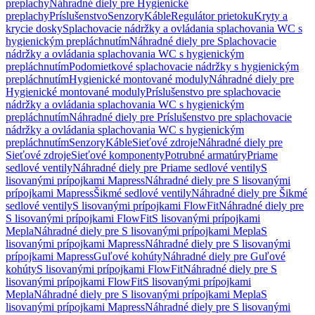
preplachy
Náhradné diely pre Hygienické
preplachy
Príslušenstvo
Senzory
Káble
Regulátor prietoku
Kryty a
krycie dosky
Splachovacie nádržky a ovládania splachovania WC s
hygienickým prepláchnutím
Náhradné diely pre Splachovacie
nádržky a ovládania splachovania WC s hygienickým
prepláchnutím
Podomietkové splachovacie nádržky s hygienickým
prepláchnutím
Hygienické montované moduly
Náhradné diely pre
Hygienické montované moduly
Príslušenstvo pre splachovacie
nádržky a ovládania splachovania WC s hygienickým
prepláchnutím
Náhradné diely pre Príslušenstvo pre splachovacie
nádržky a ovládania splachovania WC s hygienickým
prepláchnutím
Senzory
Káble
Sieťové zdroje
Náhradné diely pre
Sieťové zdroje
Sieťové komponenty
Potrubné armatúry
Priame
sedlové ventily
Náhradné diely pre Priame sedlové ventily
S
lisovanými prípojkami Mapress
Náhradné diely pre S lisovanými
prípojkami Mapress
Šikmé sedlové ventily
Náhradné diely pre Šikmé
sedlové ventily
S lisovanými prípojkami FlowFit
Náhradné diely pre
S lisovanými prípojkami FlowFit
S lisovanými prípojkami
Mepla
Náhradné diely pre S lisovanými prípojkami Mepla
S
lisovanými prípojkami Mapress
Náhradné diely pre S lisovanými
prípojkami Mapress
Guľové kohúty
Náhradné diely pre Guľové
kohúty
S lisovanými prípojkami FlowFit
Náhradné diely pre S
lisovanými prípojkami FlowFit
S lisovanými prípojkami
Mepla
Náhradné diely pre S lisovanými prípojkami Mepla
S
lisovanými prípojkami Mapress
Náhradné diely pre S lisovanými