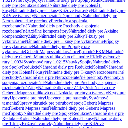
1.0215
Vsuvky
Spojky
Náhradné diely pre Spojky
Redukcie
Náhradné
diely pre Redukcie
Kolená
Náhradné diely pre Kolená
T-
kusy
Náhradné diely pre T-kusy
Krížové tvarovky
Náhradné diely pre
Krížové tvarovky
Nerozoberateľné prechody
Náhradné diely pre
Nerozoberateľné prechody
Prechody a spojenia,
rozoberateľné
Náhradné diely pre Prechody a spojenia,
rozoberateľné
Axiálne kompenzátory
Náhradné diely pre Axiálne
kompenzátory
Zátky
Náhradné diely pre Zátky
T-kusy pre
vykurovanie
Náhradné diely pre T-kusy pre vykurovanie
Prípojky
pre vykurovanie
Náhradné diely pre Prípojky pre
vykurovanie
Geberit Mapress uhlíková oceľ, modré FKM
Náhradné
diely pre Geberit Mapress uhlíková oceľ, modré FKM
Systémové
rúry 1.0034
Systémové rúry 1.0215
Vsuvky
Spojky
Náhradné diely
pre Spojky
Redukcie
Náhradné diely pre Redukcie
Kolená
Náhradné
diely pre Kolená
T-kusy
Náhradné diely pre T-kusy
Nerozoberateľné
prechody
Náhradné diely pre Nerozoberateľné prechody
Prechody a
spojenia, rozoberateľné
Náhradné diely pre Prechody a spojenia,
rozoberateľné
Zátky
Náhradné diely pre Zátky
Príslušenstvo pre
Geberit Mapress uhlíková oceľ
Izolácia pre rúry a tvarovky
Kryty pre
rúry
Upevnenia pre rúry
Upevnenia pre nástenky
Systémové
tesnenia
Súpravy skrutiek pre prírubové spoje
Geberit Mapress
meď
Geberit Mapress meď
Náhradné diely pre Geberit Mapress
meď
Spojky
Náhradné diely pre Spojky
Redukcie
Náhradné diely pre
Redukcie
Kolená
Náhradné diely pre Kolená
T-kusy
Náhradné diely
pre T-kusy
Krížové tvarovky
Náhradné diely pre Krížové