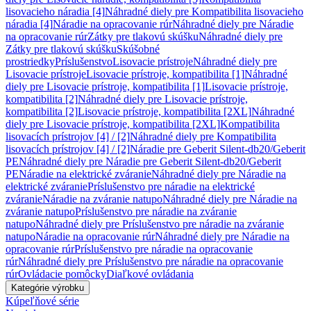
lisovacieho náradia [4]
Náhradné diely pre Kompatibilita lisovacieho
náradia [4]
Náradie na opracovanie rúr
Náhradné diely pre Náradie
na opracovanie rúr
Zátky pre tlakovú skúšku
Náhradné diely pre
Zátky pre tlakovú skúšku
Skúšobné
prostriedky
Príslušenstvo
Lisovacie prístroje
Náhradné diely pre
Lisovacie prístroje
Lisovacie prístroje, kompatibilita [1]
Náhradné
diely pre Lisovacie prístroje, kompatibilita [1]
Lisovacie prístroje,
kompatibilita [2]
Náhradné diely pre Lisovacie prístroje,
kompatibilita [2]
Lisovacie prístroje, kompatibilita [2XL]
Náhradné
diely pre Lisovacie prístroje, kompatibilita [2XL]
Kompatibilita
lisovacích prístrojov [4] / [2]
Náhradné diely pre Kompatibilita
lisovacích prístrojov [4] / [2]
Náradie pre Geberit Silent-db20/Geberit
PE
Náhradné diely pre Náradie pre Geberit Silent-db20/Geberit
PE
Náradie na elektrické zváranie
Náhradné diely pre Náradie na
elektrické zváranie
Príslušenstvo pre náradie na elektrické
zváranie
Náradie na zváranie natupo
Náhradné diely pre Náradie na
zváranie natupo
Príslušenstvo pre náradie na zváranie
natupo
Náhradné diely pre Príslušenstvo pre náradie na zváranie
natupo
Náradie na opracovanie rúr
Náhradné diely pre Náradie na
opracovanie rúr
Príslušenstvo pre náradie na opracovanie
rúr
Náhradné diely pre Príslušenstvo pre náradie na opracovanie
rúr
Ovládacie pomôcky
Diaľkové ovládania
Kategórie výrobku
Kúpeľňové série