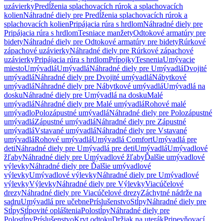
uzávierky
Predĺženia splachovacích rúrok a splachovacích
kolien
Náhradné diely pre Predĺženia splachovacích rúrok a
splachovacích kolien
Pripájacia rúra s hrdlom
Náhradné diely pre
Pripájacia rúra s hrdlom
Tesniace manžety
Odtokové armatúry pre
bidety
Náhradné diely pre Odtokové armatúry pre bidety
Rúrkové
zápachové uzávierky
Náhradné diely pre Rúrkové zápachové
uzávierky
Pripájacia rúra s hrdlom
Prípojky
Tesnenia
Umývacie
miesto
Umývadlá
Umývadlá
Náhradné diely pre Umývadlá
Dvojité
umývadlá
Náhradné diely pre Dvojité umývadlá
Nábytkové
umývadlá
Náhradné diely pre Nábytkové umývadlá
Umývadlá na
dosku
Náhradné diely pre Umývadlá na dosku
Malé
umývadlá
Náhradné diely pre Malé umývadlá
Rohové malé
umývadlo
Polozápustné umývadlá
Náhradné diely pre Polozápustné
umývadlá
Zápustné umývadlá
Náhradné diely pre Zápustné
umývadlá
Vstavané umývadlá
Náhradné diely pre Vstavané
umývadlá
Rohové umývadlá
Umývadlá Comfort
Umývadlá pre
deti
Náhradné diely pre Umývadlá pre deti
Umývadlá
Umývadlové
žľaby
Náhradné diely pre Umývadlové žľaby
Ďalšie umývadlové
výlevky
Náhradné diely pre Ďalšie umývadlové
výlevky
Umývadlové výlevky
Náhradné diely pre Umývadlové
výlevky
Výlevky
Náhradné diely pre Výlevky
Viacúčelové
drezy
Náhradné diely pre Viacúčelové drezy
Záchytné nádrže na
sadru
Umývadlá pre učebne
Príslušenstvo
Stĺpy
Náhradné diely pre
Stĺpy
Stĺpovité opláštenia
Polostĺpy
Náhradné diely pre
Polostĺpy
Príslušenstvo
Kryt odtoku
Držiak na uterák
Pripevňovací