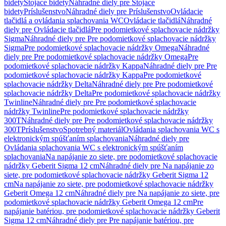
bidety
Stojace bidety
Náhradné diely pre Stojace
bidety
Príslušenstvo
Náhradné diely pre Príslušenstvo
Ovládacie
tlačidlá a ovládania splachovania WC
Ovládacie tlačidlá
Náhradné
diely pre Ovládacie tlačidlá
Pre podomietkové splachovacie nádržky
Sigma
Náhradné diely pre Pre podomietkové splachovacie nádržky
Sigma
Pre podomietkové splachovacie nádržky Omega
Náhradné
diely pre Pre podomietkové splachovacie nádržky Omega
Pre
podomietkové splachovacie nádržky Kappa
Náhradné diely pre Pre
podomietkové splachovacie nádržky Kappa
Pre podomietkové
splachovacie nádržky Delta
Náhradné diely pre Pre podomietkové
splachovacie nádržky Delta
Pre podomietkové splachovacie nádržky
Twinline
Náhradné diely pre Pre podomietkové splachovacie
nádržky Twinline
Pre podomietkové splachovacie nádržky
300T
Náhradné diely pre Pre podomietkové splachovacie nádržky
300T
Príslušenstvo
Spotrebný materiál
Ovládania splachovania WC s
elektronickým spúšťaním splachovania
Náhradné diely pre
Ovládania splachovania WC s elektronickým spúšťaním
splachovania
Na napájanie zo siete, pre podomietkové splachovacie
nádržky Geberit Sigma 12 cm
Náhradné diely pre Na napájanie zo
siete, pre podomietkové splachovacie nádržky Geberit Sigma 12
cm
Na napájanie zo siete, pre podomietkové splachovacie nádržky
Geberit Omega 12 cm
Náhradné diely pre Na napájanie zo siete, pre
podomietkové splachovacie nádržky Geberit Omega 12 cm
Pre
napájanie batériou, pre podomietkové splachovacie nádržky Geberit
Sigma 12 cm
Náhradné diely pre Pre napájanie batériou, pre