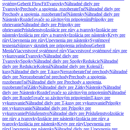
systémy
Geberit FlowFit
Tvarovky
Náhradné diely pre
Tvarovky
Prechody a spojenia, rozoberateľné
Náhradné diely pre
Prechody a spojenia, rozoberateľné
Nástenky
Náhradné diely pre
Nástenky
Rozdeľovače so závitovým pripojením
Prípojky pre
ohrievanie
Náhradné diely pre Prípojky pre
ohrievanie
Príslušenstvo
Izolácie pre rúry a tvarovky
Izolácie pre
nástenky
Izolácia pre rúry a tvarovky
Izolácia pre nástenky
Kryty pre
rúry
Upevnenia pre rúry
Upevnenia pre nástenky
Systémové
tesnenia
Súpravy skrutiek pre pripojenia prírubou
Geberit
Mepla
Viacvrstvové systémové rúry
Viacvrstvové systémové rúry pre
vykurovanie
Tvarovky
Náhradné diely pre
Tvarovky
Spojky
Náhradné diely pre Spojky
Redukcie
Náhradné
diely pre Redukcie
Kolená
Náhradné diely pre Kolená
T-
kusy
Náhradné diely pre T-kusy
Nerozoberateľné prechody
Náhradné
diely pre Nerozoberateľné prechody
Prechody a spojenia,
rozoberateľné
Náhradné diely pre Prechody a spojenia,
rozoberateľné
Zátky
Náhradné diely pre Zátky
Nástenky
Náhradné
diely pre Nástenky
Rozdeľovače so závitovým pripojením
Náhradné
diely pre Rozdeľovače so závitovým pripojením
T-kusy pre
vykurovanie
Náhradné diely pre T-kusy pre vykurovanie
Prípojky
pre vykurovanie
Náhradné diely pre Prípojky pre
vykurovanie
Príslušenstvo
Náhradné diely pre Príslušenstvo
Izolácie
pre rúry a tvarovky
Izolácie pre nástenky
Izolácia pre rúry a
tvarovky
Izolácia pre nástenky
Kryty pre rúry
Upevnenia pre
rúry
Upevnenia pre nástenky
Náhradné diely pre Upevnenia pre