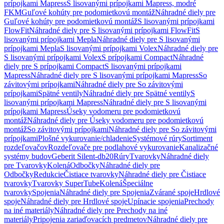
prípojkami Mapress
S lisovanými prípojkami Mapress, modré
FKM
Guľové kohúty pre podomietkovú montáž
Náhradné diely pre
Guľové kohúty pre podomietkovú montáž
S lisovanými prípojkami
FlowFit
Náhradné diely pre S lisovanými prípojkami FlowFit
S
lisovanými prípojkami Mepla
Náhradné diely pre S lisovanými
prípojkami Mepla
S lisovanými prípojkami Volex
Náhradné diely pre
S lisovanými prípojkami Volex
S prípojkami Compact
Náhradné
diely pre S prípojkami Compact
S lisovanými prípojkami
Mapress
Náhradné diely pre S lisovanými prípojkami Mapress
So
závitovými prípojkami
Náhradné diely pre So závitovými
prípojkami
Spätné ventily
Náhradné diely pre Spätné ventily
S
lisovanými prípojkami Mapress
Náhradné diely pre S lisovanými
prípojkami Mapress
Úseky vodomeru pre podomietkovú
montáž
Náhradné diely pre Úseky vodomeru pre podomietkovú
montáž
So závitovými prípojkami
Náhradné diely pre So závitovými
prípojkami
Plošné vykurovanie/chladenie
Systémové rúry
Sortiment
rozdeľovačov
Rozdeľovače pre podlahové vykurovanie
Kanalizačné
systémy budov
Geberit Silent-db20
Rúry
Tvarovky
Náhradné diely
pre Tvarovky
Kolená
Odbočky
Náhradné diely pre
Odbočky
Redukcie
Čistiace tvarovky
Náhradné diely pre Čistiace
tvarovky
Tvarovky SuperTube
Kolená
Špeciálne
tvarovky
Spojenia
Náhradné diely pre Spojenia
Zvárané spoje
Hrdlové
spoje
Náhradné diely pre Hrdlové spoje
Upínacie spojenia
Prechody
na iné materiály
Náhradné diely pre Prechody na iné
materiály
Pripojenia zariaďovacích predmetov
Náhradné diely pre