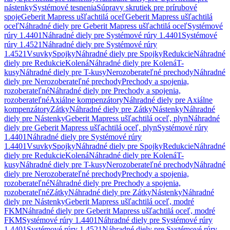
nástenky
Systémové tesnenia
Súpravy skrutiek pre prírubové
spoje
Geberit Mapress ušľachtilá oceľ
Geberit Mapress ušľachtilá
oceľ
Náhradné diely pre Geberit Mapress ušľachtilá oceľ
Systémové
rúry 1.4401
Náhradné diely pre Systémové rúry 1.4401
Systémové
rúry 1.4521
Náhradné diely pre Systémové rúry
1.4521
Vsuvky
Spojky
Náhradné diely pre Spojky
Redukcie
Náhradné
diely pre Redukcie
Kolená
Náhradné diely pre Kolená
T-
kusy
Náhradné diely pre T-kusy
Nerozoberateľné prechody
Náhradné
diely pre Nerozoberateľné prechody
Prechody a spojenia,
rozoberateľné
Náhradné diely pre Prechody a spojenia,
rozoberateľné
Axiálne kompenzátory
Náhradné diely pre Axiálne
kompenzátory
Zátky
Náhradné diely pre Zátky
Nástenky
Náhradné
diely pre Nástenky
Geberit Mapress ušľachtilá oceľ, plyn
Náhradné
diely pre Geberit Mapress ušľachtilá oceľ, plyn
Systémové rúry
1.4401
Náhradné diely pre Systémové rúry
1.4401
Vsuvky
Spojky
Náhradné diely pre Spojky
Redukcie
Náhradné
diely pre Redukcie
Kolená
Náhradné diely pre Kolená
T-
kusy
Náhradné diely pre T-kusy
Nerozoberateľné prechody
Náhradné
diely pre Nerozoberateľné prechody
Prechody a spojenia,
rozoberateľné
Náhradné diely pre Prechody a spojenia,
rozoberateľné
Zátky
Náhradné diely pre Zátky
Nástenky
Náhradné
diely pre Nástenky
Geberit Mapress ušľachtilá oceľ, modré
FKM
Náhradné diely pre Geberit Mapress ušľachtilá oceľ, modré
FKM
Systémové rúry 1.4401
Náhradné diely pre Systémové rúry
1.4401
Systémové rúry 1.4521
Náhradné diely pre Systémové rúry