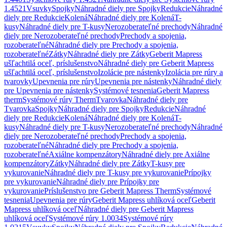
1.4521
Vsuvky
Spojky
Náhradné diely pre Spojky
Redukcie
Náhradné
diely pre Redukcie
Kolená
Náhradné diely pre Kolená
T-
kusy
Náhradné diely pre T-kusy
Nerozoberateľné prechody
Náhradné
diely pre Nerozoberateľné prechody
Prechody a spojenia,
rozoberateľné
Náhradné diely pre Prechody a spojenia,
rozoberateľné
Zátky
Náhradné diely pre Zátky
Geberit Mapress
ušľachtilá oceľ, príslušenstvo
Náhradné diely pre Geberit Mapress
ušľachtilá oceľ, príslušenstvo
Izolácie pre nástenky
Izolácia pre rúry a
tvarovky
Upevnenia pre rúry
Upevnenia pre nástenky
Náhradné diely
pre Upevnenia pre nástenky
Systémové tesnenia
Geberit Mapress
therm
Systémové rúry Therm
Tvarovka
Náhradné diely pre
Tvarovka
Spojky
Náhradné diely pre Spojky
Redukcie
Náhradné
diely pre Redukcie
Kolená
Náhradné diely pre Kolená
T-
kusy
Náhradné diely pre T-kusy
Nerozoberateľné prechody
Náhradné
diely pre Nerozoberateľné prechody
Prechody a spojenia,
rozoberateľné
Náhradné diely pre Prechody a spojenia,
rozoberateľné
Axiálne kompenzátory
Náhradné diely pre Axiálne
kompenzátory
Zátky
Náhradné diely pre Zátky
T-kusy pre
vykurovanie
Náhradné diely pre T-kusy pre vykurovanie
Prípojky
pre vykurovanie
Náhradné diely pre Prípojky pre
vykurovanie
Príslušenstvo pre Geberit Mapress Therm
Systémové
tesnenia
Upevnenia pre rúry
Geberit Mapress uhlíková oceľ
Geberit
Mapress uhlíková oceľ
Náhradné diely pre Geberit Mapress
uhlíková oceľ
Systémové rúry 1.0034
Systémové rúry