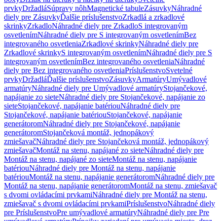
prvky
Držadlá
Súpravy nôh
Magnetické tabule
Zásuvky
Náhradné
diely pre Zásuvky
Ďalšie príslušenstvo
Zrkadlá a zrkadlové
skrinky
Zrkadlo
Náhradné diely pre Zrkadlo
S integrovaným
osvetlením
Náhradné diely pre S integrovaným osvetlením
Bez
integrovaného osvetlenia
Zrkadlové skrinky
Náhradné diely pre
Zrkadlové skrinky
S integrovaným osvetlením
Náhradné diely pre S
integrovaným osvetlením
Bez integrovaného osvetlenia
Náhradné
diely pre Bez integrovaného osvetlenia
Príslušenstvo
Svetelné
prvky
Držadlá
Ďalšie príslušenstvo
Zásuvky
Armatúry
Umývadlové
armatúry
Náhradné diely pre Umývadlové armatúry
Stojančekové,
napájanie zo siete
Náhradné diely pre Stojančekové, napájanie zo
siete
Stojančekové, napájanie batériou
Náhradné diely pre
Stojančekové, napájanie batériou
Stojančekové, napájanie
generátorom
Náhradné diely pre Stojančekové, napájanie
generátorom
Stojančeková montáž, jednopákový
zmiešavač
Náhradné diely pre Stojančeková montáž, jednopákový
zmiešavač
Montáž na stenu, napájané zo siete
Náhradné diely pre
Montáž na stenu, napájané zo siete
Montáž na stenu, napájanie
batériou
Náhradné diely pre Montáž na stenu, napájanie
batériou
Montáž na stenu, napájanie generátorom
Náhradné diely pre
Montáž na stenu, napájanie generátorom
Montáž na stenu, zmiešavač
s dvomi ovládacími prvkami
Náhradné diely pre Montáž na stenu,
zmiešavač s dvomi ovládacími prvkami
Príslušenstvo
Náhradné diely
pre Príslušenstvo
Pre umývadlové armatúry
Náhradné diely pre Pre