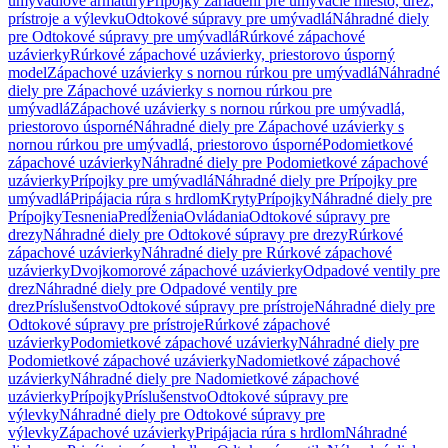
umývadlové armatúry
Prípojky zariadení pre umývacie miesto, drez,
prístroje a výlevku
Odtokové súpravy pre umývadlá
Náhradné diely
pre Odtokové súpravy pre umývadlá
Rúrkové zápachové
uzávierky
Rúrkové zápachové uzávierky, priestorovo úsporný
model
Zápachové uzávierky s nornou rúrkou pre umývadlá
Náhradné
diely pre Zápachové uzávierky s nornou rúrkou pre
umývadlá
Zápachové uzávierky s nornou rúrkou pre umývadlá,
priestorovo úsporné
Náhradné diely pre Zápachové uzávierky s
nornou rúrkou pre umývadlá, priestorovo úsporné
Podomietkové
zápachové uzávierky
Náhradné diely pre Podomietkové zápachové
uzávierky
Prípojky pre umývadlá
Náhradné diely pre Prípojky pre
umývadlá
Pripájacia rúra s hrdlom
Kryty
Prípojky
Náhradné diely pre
Prípojky
Tesnenia
Predĺženia
Ovládania
Odtokové súpravy pre
drezy
Náhradné diely pre Odtokové súpravy pre drezy
Rúrkové
zápachové uzávierky
Náhradné diely pre Rúrkové zápachové
uzávierky
Dvojkomorové zápachové uzávierky
Odpadové ventily pre
drez
Náhradné diely pre Odpadové ventily pre
drez
Príslušenstvo
Odtokové súpravy pre prístroje
Náhradné diely pre
Odtokové súpravy pre prístroje
Rúrkové zápachové
uzávierky
Podomietkové zápachové uzávierky
Náhradné diely pre
Podomietkové zápachové uzávierky
Nadomietkové zápachové
uzávierky
Náhradné diely pre Nadomietkové zápachové
uzávierky
Prípojky
Príslušenstvo
Odtokové súpravy pre
výlevky
Náhradné diely pre Odtokové súpravy pre
výlevky
Zápachové uzávierky
Pripájacia rúra s hrdlom
Náhradné