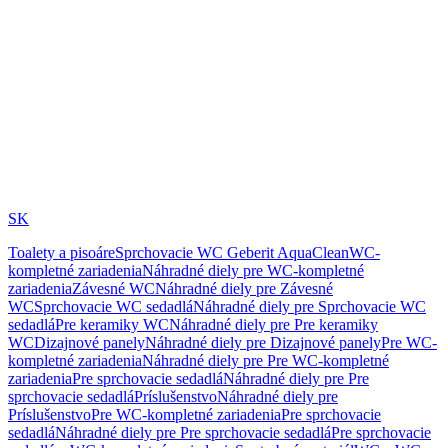
SK
Toalety a pisoáre
Sprchovacie WC Geberit AquaClean
WC-
kompletné zariadenia
Náhradné diely pre WC-kompletné
zariadenia
Závesné WC
Náhradné diely pre Závesné
WC
Sprchovacie WC sedadlá
Náhradné diely pre Sprchovacie WC
sedadlá
Pre keramiky WC
Náhradné diely pre Pre keramiky
WC
Dizajnové panely
Náhradné diely pre Dizajnové panely
Pre WC-
kompletné zariadenia
Náhradné diely pre Pre WC-kompletné
zariadenia
Pre sprchovacie sedadlá
Náhradné diely pre Pre
sprchovacie sedadlá
Príslušenstvo
Náhradné diely pre
Príslušenstvo
Pre WC-kompletné zariadenia
Pre sprchovacie
sedadlá
Náhradné diely pre Pre sprchovacie sedadlá
Pre sprchovacie