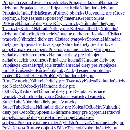
Pripojenia zariaďovacích predmetov
Pripájacie kolená
Náhradné
diely pre Pripájacie kolená
Pripájacie hrdlá
Náhradné diely pre
Pripájacie hrdlá
Príslušenstvo
Rúrové objímky
Upevnenia pre rúrové
objímky
Zátky
Tesnenia
Spotrebný materiál
Geberit Silent-
PP
Rúry
Náhradné diely pre Rúry
Tvarovky
Náhradné diely pre
Tvarovky
Kolená
Náhradné diely pre Kolená
Odbočky
Náhradné
diely pre Odbočky
Redukcie
Náhradné diely pre Redukcie
Čistiace
tvarovky
Náhradné diely pre Čistiace tvarovky
Spojenia
Náhradné
diely pre Spojenia
Hrdlové spoje
Náhradné diely pre Hrdlové
spoje
Drapákové spojenia
Prechody na iné materiály
Pripojenia
zariaďovacích predmetov
Náhradné diely pre Pripojenia
zariaďovacích predmetov
Pripájacie kolená
Náhradné diely pre
Pripájacie kolená
Pripájacie hrdlá
Náhradné diely pre Pripájacie
hrdlá
Príslušenstvo
Rúrové objímky
Zátky
Tesnenia
Spotrebný
materiál
Geberit Silent-Pro
Rúry
Náhradné diely pre
Rúry
Tvarovky
Náhradné diely pre Tvarovky
Kolená
Náhradné diely
pre Kolená
Odbočky
Náhradné diely pre
Odbočky
Redukcie
Náhradné diely pre Redukcie
Čistiace
tvarovky
Náhradné diely pre Čistiace tvarovky
Tvarovky
SuperTube
Náhradné diely pre Tvarovky
SuperTube
Kolená
Náhradné diely pre Kolená
Odbočky
Náhradné
diely pre Odbočky
Spojenia
Náhradné diely pre Spojenia
Hrdlové
spoje
Náhradné diely pre Hrdlové spoje
Drapákové
spojenia
Prechody na iné materiály
Príslušenstvo
Náhradné diely pre
Príslušenstvo
Rúrové objímky
Zátky
Tesnenia
Náhradné diely pre