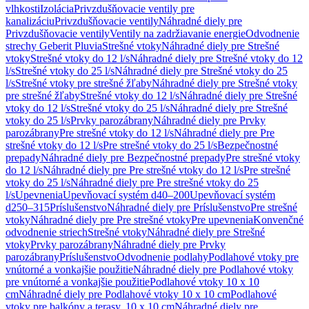
vlhkosti
Izolácia
Privzdušňovacie ventily pre
kanalizáciu
Privzdušňovacie ventily
Náhradné diely pre
Privzdušňovacie ventily
Ventily na zadržiavanie energie
Odvodnenie
strechy Geberit Pluvia
Strešné vtoky
Náhradné diely pre Strešné
vtoky
Strešné vtoky do 12 l/s
Náhradné diely pre Strešné vtoky do 12
l/s
Strešné vtoky do 25 l/s
Náhradné diely pre Strešné vtoky do 25
l/s
Strešné vtoky pre strešné žľaby
Náhradné diely pre Strešné vtoky
pre strešné žľaby
Strešné vtoky do 12 l/s
Náhradné diely pre Strešné
vtoky do 12 l/s
Strešné vtoky do 25 l/s
Náhradné diely pre Strešné
vtoky do 25 l/s
Prvky parozábrany
Náhradné diely pre Prvky
parozábrany
Pre strešné vtoky do 12 l/s
Náhradné diely pre Pre
strešné vtoky do 12 l/s
Pre strešné vtoky do 25 l/s
Bezpečnostné
prepady
Náhradné diely pre Bezpečnostné prepady
Pre strešné vtoky
do 12 l/s
Náhradné diely pre Pre strešné vtoky do 12 l/s
Pre strešné
vtoky do 25 l/s
Náhradné diely pre Pre strešné vtoky do 25
l/s
Upevnenia
Upevňovací systém d40–200
Upevňovací systém
d250–315
Príslušenstvo
Náhradné diely pre Príslušenstvo
Pre strešné
vtoky
Náhradné diely pre Pre strešné vtoky
Pre upevnenia
Konvenčné
odvodnenie striech
Strešné vtoky
Náhradné diely pre Strešné
vtoky
Prvky parozábrany
Náhradné diely pre Prvky
parozábrany
Príslušenstvo
Odvodnenie podlahy
Podlahové vtoky pre
vnútorné a vonkajšie použitie
Náhradné diely pre Podlahové vtoky
pre vnútorné a vonkajšie použitie
Podlahové vtoky 10 x 10
cm
Náhradné diely pre Podlahové vtoky 10 x 10 cm
Podlahové
vtoky pre balkóny a terasy, 10 x 10 cm
Náhradné diely pre