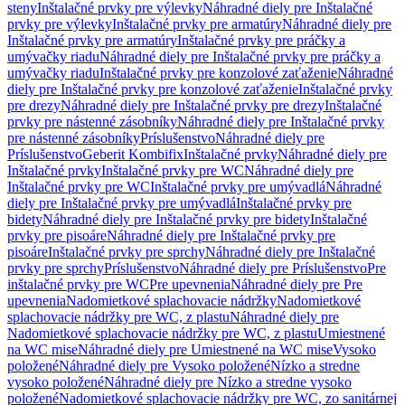
steny
Inštalačné prvky pre výlevky
Náhradné diely pre Inštalačné
prvky pre výlevky
Inštalačné prvky pre armatúry
Náhradné diely pre
Inštalačné prvky pre armatúry
Inštalačné prvky pre práčky a
umývačky riadu
Náhradné diely pre Inštalačné prvky pre práčky a
umývačky riadu
Inštalačné prvky pre konzolové zaťaženie
Náhradné
diely pre Inštalačné prvky pre konzolové zaťaženie
Inštalačné prvky
pre drezy
Náhradné diely pre Inštalačné prvky pre drezy
Inštalačné
prvky pre nástenné zásobníky
Náhradné diely pre Inštalačné prvky
pre nástenné zásobníky
Príslušenstvo
Náhradné diely pre
Príslušenstvo
Geberit Kombifix
Inštalačné prvky
Náhradné diely pre
Inštalačné prvky
Inštalačné prvky pre WC
Náhradné diely pre
Inštalačné prvky pre WC
Inštalačné prvky pre umývadlá
Náhradné
diely pre Inštalačné prvky pre umývadlá
Inštalačné prvky pre
bidety
Náhradné diely pre Inštalačné prvky pre bidety
Inštalačné
prvky pre pisoáre
Náhradné diely pre Inštalačné prvky pre
pisoáre
Inštalačné prvky pre sprchy
Náhradné diely pre Inštalačné
prvky pre sprchy
Príslušenstvo
Náhradné diely pre Príslušenstvo
Pre
inštalačné prvky pre WC
Pre upevnenia
Náhradné diely pre Pre
upevnenia
Nadomietkové splachovacie nádržky
Nadomietkové
splachovacie nádržky pre WC, z plastu
Náhradné diely pre
Nadomietkové splachovacie nádržky pre WC, z plastu
Umiestnené
na WC mise
Náhradné diely pre Umiestnené na WC mise
Vysoko
položené
Náhradné diely pre Vysoko položené
Nízko a stredne
vysoko položené
Náhradné diely pre Nízko a stredne vysoko
položené
Nadomietkové splachovacie nádržky pre WC, zo sanitárnej