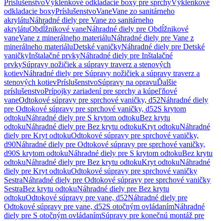
Príslušenstvo
Výklenkové odkladacie boxy pre sprchy
Výklenkové
odkladacie boxy
Príslušenstvo
Vane
Vane zo sanitárneho
akrylátu
Náhradné diely pre Vane zo sanitárneho
akrylátu
Obdĺžnikové vane
Náhradné diely pre Obdĺžnikové
vane
Vane z minerálneho materiálu
Náhradné diely pre Vane z
minerálneho materiálu
Detské vaničky
Náhradné diely pre Detské
vaničky
Inštalačné prvky
Náhradné diely pre Inštalačné
prvky
Súpravy nožičiek a súpravy traverz a stenových
kotiev
Náhradné diely pre Súpravy nožičiek a súpravy traverz a
stenových kotiev
Príslušenstvo
Súpravy na opravu
Ďalšie
príslušenstvo
Prípojky zariadení pre sprchy a kúpeľňové
vane
Odtokové súpravy pre sprchové vaničky, d52
Náhradné diely
pre Odtokové súpravy pre sprchové vaničky, d52
S krytom
odtoku
Náhradné diely pre S krytom odtoku
Bez krytu
odtoku
Náhradné diely pre Bez krytu odtoku
Kryt odtoku
Náhradné
diely pre Kryt odtoku
Odtokové súpravy pre sprchové vaničky,
d90
Náhradné diely pre Odtokové súpravy pre sprchové vaničky,
d90
S krytom odtoku
Náhradné diely pre S krytom odtoku
Bez krytu
odtoku
Náhradné diely pre Bez krytu odtoku
Kryt odtoku
Náhradné
diely pre Kryt odtoku
Odtokové súpravy pre sprchové vaničky
Sestra
Náhradné diely pre Odtokové súpravy pre sprchové vaničky
Sestra
Bez krytu odtoku
Náhradné diely pre Bez krytu
odtoku
Odtokové súpravy pre vane, d52
Náhradné diely pre
Odtokové súpravy pre vane, d52
S otočným ovládaním
Náhradné
diely pre S otočným ovládaním
Súpravy pre konečnú montáž pre