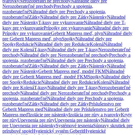
tvarovky
Nerozoberateľné prechody
Náhradné diely pre
Nerozoberateľné prechody
Prechody a spojenia,
rozoberateľné
Náhradné diely pre Prechody a spojenia,
rozoberateľné
Zátky
Náhradné diely pre Zátky
Nástenky
Náhradné
diely pre Nástenky
T-kusy pre vykurovanie
Náhradné diely pre T-
kusy pre vykurovanie
Prípojky pre vykurovanie
Náhradné diely pre
Prípojky pre vykurovanie
Geberit Mapress meď, plyn
Náhradné diely
pre Geberit Mapress meď, plyn
Spojky
Náhradné diely pre
Spojky
Redukcie
Náhradné diely pre Redukcie
Kolená
Náhradné
diely pre Kolená
T-kusy
Náhradné diely pre T-kusy
Nerozoberateľné
prechody
Náhradné diely pre Nerozoberateľné prechody
Prechody a
spojenia, rozoberateľné
Náhradné diely pre Prechody a spojenia,
rozoberateľné
Zátky
Náhradné diely pre Zátky
Nástenky
Náhradné
diely pre Nástenky
Geberit Mapress meď, modré FKM
Náhradné
diely pre Geberit Mapress meď, modré FKM
Spojky
Náhradné diely
pre Spojky
Redukcie
Náhradné diely pre Redukcie
Kolená
Náhradné
diely pre Kolená
T-kusy
Náhradné diely pre T-kusy
Nerozoberateľné
prechody
Náhradné diely pre Nerozoberateľné prechody
Prechody a
spojenia, rozoberateľné
Náhradné diely pre Prechody a spojenia,
rozoberateľné
Zátky
Náhradné diely pre Zátky
Príslušenstvo pre
Geberit Mapress meď
Náhradné diely pre Príslušenstvo pre Geberit
Mapress meď
Izolácie pre nástenky
Izolácia pre rúry a tvarovky
Kryty
pre rúry
Upevnenia pre rúry
Upevnenia pre nástenky
Náhradné diely
pre Upevnenia pre nástenky
Systémové tesnenia
Súpravy skrutiek pre
prírubové spoje
Hygienický systém Geberit
Hygienické