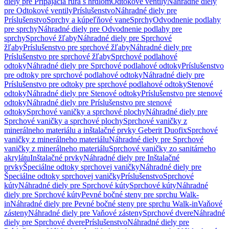
diely pre Pripájacia rúra s hrdlom
Odtokové ventily
Náhradné diely
pre Odtokové ventily
Príslušenstvo
Náhradné diely pre
Príslušenstvo
Sprchy a kúpeľňové vane
Sprchy
Odvodnenie podlahy
pre sprchy
Náhradné diely pre Odvodnenie podlahy pre
sprchy
Sprchové žľaby
Náhradné diely pre Sprchové
žľaby
Príslušenstvo pre sprchové žľaby
Náhradné diely pre
Príslušenstvo pre sprchové žľaby
Sprchové podlahové
odtoky
Náhradné diely pre Sprchové podlahové odtoky
Príslušenstvo
pre odtoky pre sprchové podlahové odtoky
Náhradné diely pre
Príslušenstvo pre odtoky pre sprchové podlahové odtoky
Stenové
odtoky
Náhradné diely pre Stenové odtoky
Príslušenstvo pre stenové
odtoky
Náhradné diely pre Príslušenstvo pre stenové
odtoky
Sprchové vaničky a sprchové plochy
Náhradné diely pre
Sprchové vaničky a sprchové plochy
Sprchové vaničky z
minerálneho materiálu a inštalačné prvky Geberit Duofix
Sprchové
vaničky z minerálneho materiálu
Náhradné diely pre Sprchové
vaničky z minerálneho materiálu
Sprchové vaničky zo sanitárneho
akrylátu
Inštalačné prvky
Náhradné diely pre Inštalačné
prvky
Špeciálne odtoky sprchovej vaničky
Náhradné diely pre
Špeciálne odtoky sprchovej vaničky
Príslušenstvo
Sprchové
kúty
Náhradné diely pre Sprchové kúty
Sprchové kúty
Náhradné
diely pre Sprchové kúty
Pevné bočné steny pre sprchu Walk-
in
Náhradné diely pre Pevné bočné steny pre sprchu Walk-in
Vaňové
zásteny
Náhradné diely pre Vaňové zásteny
Sprchové dvere
Náhradné
diely pre Sprchové dvere
Príslušenstvo
Náhradné diely pre