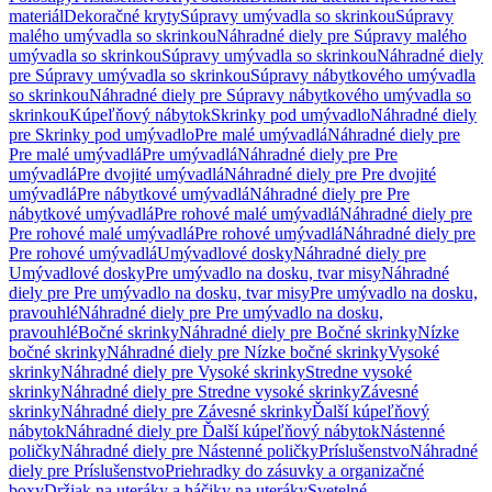
materiál
Dekoračné kryty
Súpravy umývadla so skrinkou
Súpravy
malého umývadla so skrinkou
Náhradné diely pre Súpravy malého
umývadla so skrinkou
Súpravy umývadla so skrinkou
Náhradné diely
pre Súpravy umývadla so skrinkou
Súpravy nábytkového umývadla
so skrinkou
Náhradné diely pre Súpravy nábytkového umývadla so
skrinkou
Kúpeľňový nábytok
Skrinky pod umývadlo
Náhradné diely
pre Skrinky pod umývadlo
Pre malé umývadlá
Náhradné diely pre
Pre malé umývadlá
Pre umývadlá
Náhradné diely pre Pre
umývadlá
Pre dvojité umývadlá
Náhradné diely pre Pre dvojité
umývadlá
Pre nábytkové umývadlá
Náhradné diely pre Pre
nábytkové umývadlá
Pre rohové malé umývadlá
Náhradné diely pre
Pre rohové malé umývadlá
Pre rohové umývadlá
Náhradné diely pre
Pre rohové umývadlá
Umývadlové dosky
Náhradné diely pre
Umývadlové dosky
Pre umývadlo na dosku, tvar misy
Náhradné
diely pre Pre umývadlo na dosku, tvar misy
Pre umývadlo na dosku,
pravouhlé
Náhradné diely pre Pre umývadlo na dosku,
pravouhlé
Bočné skrinky
Náhradné diely pre Bočné skrinky
Nízke
bočné skrinky
Náhradné diely pre Nízke bočné skrinky
Vysoké
skrinky
Náhradné diely pre Vysoké skrinky
Stredne vysoké
skrinky
Náhradné diely pre Stredne vysoké skrinky
Závesné
skrinky
Náhradné diely pre Závesné skrinky
Ďalší kúpeľňový
nábytok
Náhradné diely pre Ďalší kúpeľňový nábytok
Nástenné
poličky
Náhradné diely pre Nástenné poličky
Príslušenstvo
Náhradné
diely pre Príslušenstvo
Priehradky do zásuvky a organizačné
boxy
Držiak na uteráky a háčiky na uteráky
Svetelné