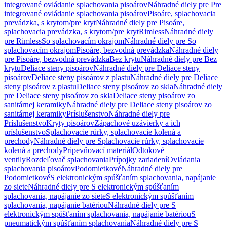
integrované ovládanie splachovania pisoárov
Náhradné diely pre Pre
integrované ovládanie splachovania pisoárov
Pisoáre, splachovacia
prevádzka, s krytom/pre kryt
Náhradné diely pre Pisoáre,
splachovacia prevádzka, s krytom/pre kryt
Rimless
Náhradné diely
pre Rimless
So splachovacím okrajom
Náhradné diely pre So
splachovacím okrajom
Pisoáre, bezvodná prevádzka
Náhradné diely
pre Pisoáre, bezvodná prevádzka
Bez krytu
Náhradné diely pre Bez
krytu
Deliace steny pisoárov
Náhradné diely pre Deliace steny
pisoárov
Deliace steny pisoárov z plastu
Náhradné diely pre Deliace
steny pisoárov z plastu
Deliace steny pisoárov zo skla
Náhradné diely
pre Deliace steny pisoárov zo skla
Deliace steny pisoárov zo
sanitárnej keramiky
Náhradné diely pre Deliace steny pisoárov zo
sanitárnej keramiky
Príslušenstvo
Náhradné diely pre
Príslušenstvo
Kryty pisoárov
Zápachové uzávierky a ich
príslušenstvo
Splachovacie rúrky, splachovacie kolená a
prechody
Náhradné diely pre Splachovacie rúrky, splachovacie
kolená a prechody
Pripevňovací materiál
Odtokové
ventily
Rozdeľovač splachovania
Prípojky zariadení
Ovládania
splachovania pisoárov
Podomietkové
Náhradné diely pre
Podomietkové
S elektronickým spúšťaním splachovania, napájanie
zo siete
Náhradné diely pre S elektronickým spúšťaním
splachovania, napájanie zo siete
S elektronickým spúšťaním
splachovania, napájanie batériou
Náhradné diely pre S
elektronickým spúšťaním splachovania, napájanie batériou
S
pneumatickým spúšťaním splachovania
Náhradné diely pre S