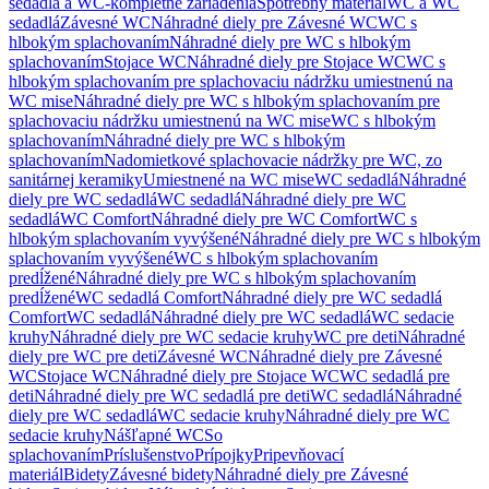
sedadlá a WC-kompletné zariadenia
Spotrebný materiál
WC a WC
sedadlá
Závesné WC
Náhradné diely pre Závesné WC
WC s
hlbokým splachovaním
Náhradné diely pre WC s hlbokým
splachovaním
Stojace WC
Náhradné diely pre Stojace WC
WC s
hlbokým splachovaním pre splachovaciu nádržku umiestnenú na
WC mise
Náhradné diely pre WC s hlbokým splachovaním pre
splachovaciu nádržku umiestnenú na WC mise
WC s hlbokým
splachovaním
Náhradné diely pre WC s hlbokým
splachovaním
Nadomietkové splachovacie nádržky pre WC, zo
sanitárnej keramiky
Umiestnené na WC mise
WC sedadlá
Náhradné
diely pre WC sedadlá
WC sedadlá
Náhradné diely pre WC
sedadlá
WC Comfort
Náhradné diely pre WC Comfort
WC s
hlbokým splachovaním vyvýšené
Náhradné diely pre WC s hlbokým
splachovaním vyvýšené
WC s hlbokým splachovaním
predĺžené
Náhradné diely pre WC s hlbokým splachovaním
predĺžené
WC sedadlá Comfort
Náhradné diely pre WC sedadlá
Comfort
WC sedadlá
Náhradné diely pre WC sedadlá
WC sedacie
kruhy
Náhradné diely pre WC sedacie kruhy
WC pre deti
Náhradné
diely pre WC pre deti
Závesné WC
Náhradné diely pre Závesné
WC
Stojace WC
Náhradné diely pre Stojace WC
WC sedadlá pre
deti
Náhradné diely pre WC sedadlá pre deti
WC sedadlá
Náhradné
diely pre WC sedadlá
WC sedacie kruhy
Náhradné diely pre WC
sedacie kruhy
Nášľapné WC
So
splachovaním
Príslušenstvo
Prípojky
Pripevňovací
materiál
Bidety
Závesné bidety
Náhradné diely pre Závesné