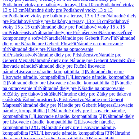
Podlahové vtoky pre balkóny a terasy, 10 x 10 cm
Podlahové vtoky
13 x 13 cm
Náhradné diely pre Podlahové vtoky 13 x 13
cm
Podlahové vtoky pre balkóny a terasy, 13 x 13 cm
Náhradné diely
pre Podlahové vtoky pre balkóny a terasy, 13 x 13 cm
Podlahové
vtoky 15 x 15 cm
Náhradné diely pre Podlahové vtoky 15 x 15
cm
Príslušenstvo
Náhradné diely pre Príslušenstvo
Nástroje, sieťové
komponenty a softvér
Náradie
Náradie pre Geberit FlowFit
Náhradné
diely pre Náradie pre Geberit FlowFit
Náradie na opracovanie
rúr
Náhradné diely pre Náradie na opracovanie
rúr
Príslušenstvo
Náhradné diely pre Príslušenstvo
Náradie pre
Geberit Mepla
Náhradné diely pre Náradie pre Geberit Mepla
Ručné
lisovacie náradie
Náhradné diely pre Ručné lisovacie
náradie
Lisovacie náradie, kompatibilita [1]
Náhradné diely pre
Lisovacie náradie, kompatibilita [1]
Lisovacie náradie, kompatibilita
[2]
Náhradné diely pre Lisovacie náradie, kompatibilita [2]
Náradie
na opracovanie rúr
Náhradné diely pre Náradie na opracovanie
rúr
Zátky pre tlakovú skúšku
Náhradné diely pre Zátky pre tlakovú
skúšku
Skúšobné prostriedky
Príslušenstvo
Náradie pre Geberit
Mapress
Náhradné diely pre Náradie pre Geberit Mapress
Lisovacie
náradie, kompatibilita [1]
Náhradné diely pre Lisovacie náradie,
kompatibilita [1]
Lisovacie náradie, kompatibilita [2]
Náhradné diely
pre Lisovacie náradie, kompatibilita [2]
Lisovacie náradie,
kompatibilita [2XL]
Náhradné diely pre Lisovacie náradie,
kompatibilita [2XL]
Lisovacie náradie, kompatibilita [3]
Náhradné
diely pre Lisovacie náradie, kompatibilita [3]
Kompatibilita