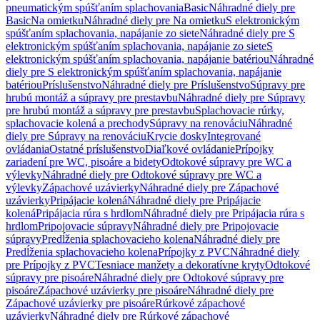
pneumatickým spúšťaním splachovania
Basic
Náhradné diely pre
Basic
Na omietku
Náhradné diely pre Na omietku
S elektronickým
spúšťaním splachovania, napájanie zo siete
Náhradné diely pre S
elektronickým spúšťaním splachovania, napájanie zo siete
S
elektronickým spúšťaním splachovania, napájanie batériou
Náhradné
diely pre S elektronickým spúšťaním splachovania, napájanie
batériou
Príslušenstvo
Náhradné diely pre Príslušenstvo
Súpravy pre
hrubú montáž a súpravy pre prestavbu
Náhradné diely pre Súpravy
pre hrubú montáž a súpravy pre prestavbu
Splachovacie rúrky,
splachovacie kolená a prechody
Súpravy na renováciu
Náhradné
diely pre Súpravy na renováciu
Krycie dosky
Integrované
ovládania
Ostatné príslušenstvo
Diaľkové ovládanie
Prípojky
zariadení pre WC, pisoáre a bidety
Odtokové súpravy pre WC a
výlevky
Náhradné diely pre Odtokové súpravy pre WC a
výlevky
Zápachové uzávierky
Náhradné diely pre Zápachové
uzávierky
Pripájacie kolená
Náhradné diely pre Pripájacie
kolená
Pripájacia rúra s hrdlom
Náhradné diely pre Pripájacia rúra s
hrdlom
Pripojovacie súpravy
Náhradné diely pre Pripojovacie
súpravy
Predĺženia splachovacieho kolena
Náhradné diely pre
Predĺženia splachovacieho kolena
Prípojky z PVC
Náhradné diely
pre Prípojky z PVC
Tesniace manžety a dekoratívne kryty
Odtokové
súpravy pre pisoáre
Náhradné diely pre Odtokové súpravy pre
pisoáre
Zápachové uzávierky pre pisoáre
Náhradné diely pre
Zápachové uzávierky pre pisoáre
Rúrkové zápachové
uzávierky
Náhradné diely pre Rúrkové zápachové