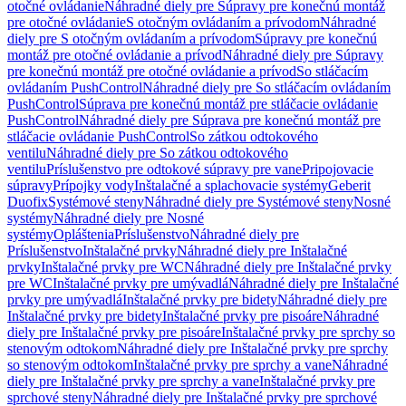
otočné ovládanie
Náhradné diely pre Súpravy pre konečnú montáž
pre otočné ovládanie
S otočným ovládaním a prívodom
Náhradné
diely pre S otočným ovládaním a prívodom
Súpravy pre konečnú
montáž pre otočné ovládanie a prívod
Náhradné diely pre Súpravy
pre konečnú montáž pre otočné ovládanie a prívod
So stláčacím
ovládaním PushControl
Náhradné diely pre So stláčacím ovládaním
PushControl
Súprava pre konečnú montáž pre stláčacie ovládanie
PushControl
Náhradné diely pre Súprava pre konečnú montáž pre
stláčacie ovládanie PushControl
So zátkou odtokového
ventilu
Náhradné diely pre So zátkou odtokového
ventilu
Príslušenstvo pre odtokové súpravy pre vane
Pripojovacie
súpravy
Prípojky vody
Inštalačné a splachovacie systémy
Geberit
Duofix
Systémové steny
Náhradné diely pre Systémové steny
Nosné
systémy
Náhradné diely pre Nosné
systémy
Opláštenia
Príslušenstvo
Náhradné diely pre
Príslušenstvo
Inštalačné prvky
Náhradné diely pre Inštalačné
prvky
Inštalačné prvky pre WC
Náhradné diely pre Inštalačné prvky
pre WC
Inštalačné prvky pre umývadlá
Náhradné diely pre Inštalačné
prvky pre umývadlá
Inštalačné prvky pre bidety
Náhradné diely pre
Inštalačné prvky pre bidety
Inštalačné prvky pre pisoáre
Náhradné
diely pre Inštalačné prvky pre pisoáre
Inštalačné prvky pre sprchy so
stenovým odtokom
Náhradné diely pre Inštalačné prvky pre sprchy
so stenovým odtokom
Inštalačné prvky pre sprchy a vane
Náhradné
diely pre Inštalačné prvky pre sprchy a vane
Inštalačné prvky pre
sprchové steny
Náhradné diely pre Inštalačné prvky pre sprchové