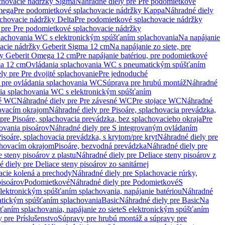
chovacie nádržky Sigma
Náhradné diely pre Pre podomietkové
mega
Pre podomietkové splachovacie nádržky Kappa
Náhradné diely
chovacie nádržky Delta
Pre podomietkové splachovacie nádržky
 pre Pre podomietkové splachovacie nádržky
plachovania WC s elektronickým spúšťaním splachovania
Na napájanie
vacie nádržky Geberit Sigma 12 cm
Na napájanie zo siete, pre
žky Geberit Omega 12 cm
Pre napájanie batériou, pre podomietkové
ma 12 cm
Ovládania splachovania WC s pneumatickým spúšťaním
ly pre Pre dvojité splachovanie
Pre jednoduché
o pre ovládania splachovania WC
Súprava pre hrubú montáž
Náhradné
nia splachovania WC s elektronickým spúšťaním
né WC
Náhradné diely pre Pre závesné WC
Pre stojace WC
Náhradné
hovacím okrajom
Náhradné diely pre Pisoáre, splachovacia prevádzka,
pre Pisoáre, splachovacia prevádzka, bez splachovacieho okraja
Pre
ovania pisoárov
Náhradné diely pre S integrovaným ovládaním
isoáre, splachovacia prevádzka, s krytom/pre kryt
Náhradné diely pre
chovacím okrajom
Pisoáre, bezvodná prevádzka
Náhradné diely pre
e steny pisoárov z plastu
Náhradné diely pre Deliace steny pisoárov z
 diely pre Deliace steny pisoárov zo sanitárnej
acie kolená a prechody
Náhradné diely pre Splachovacie rúrky,
pisoárov
Podomietkové
Náhradné diely pre Podomietkové
S
lektronickým spúšťaním splachovania, napájanie batériou
Náhradné
atickým spúšťaním splachovania
Basic
Náhradné diely pre Basic
Na
ťaním splachovania, napájanie zo siete
S elektronickým spúšťaním
 pre Príslušenstvo
Súpravy pre hrubú montáž a súpravy pre