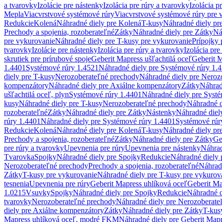
a tvarovky
Izolácie pre nástenky
Izolácia pre rúry a tvarovky
Izolácia p
Mepla
Viacvrstvové systémové rúry
Viacvrstvové systémové rúry pre 
Redukcie
Kolená
Náhradné diely pre Kolená
T-kusy
Náhradné diely pr
Prechody a spojenia, rozoberateľné
Zátky
Náhradné diely pre Zátky
Ná
pre vykurovanie
Náhradné diely pre T-kusy pre vykurovanie
Prípojky 
tvarovky
Izolácie pre nástenky
Izolácia pre rúry a tvarovky
Izolácia pre
skrutiek pre prírubové spoje
Geberit Mapress ušľachtilá oceľ
Geberit M
1.4401
Systémové rúry 1.4521
Náhradné diely pre Systémové rúry 1.
diely pre T-kusy
Nerozoberateľné prechody
Náhradné diely pre Neroz
kompenzátory
Náhradné diely pre Axiálne kompenzátory
Zátky
Náhrad
ušľachtilá oceľ, plyn
Systémové rúry 1.4401
Náhradné diely pre Syst
kusy
Náhradné diely pre T-kusy
Nerozoberateľné prechody
Náhradné d
rozoberateľné
Zátky
Náhradné diely pre Zátky
Nástenky
Náhradné diel
rúry 1.4401
Náhradné diely pre Systémové rúry 1.4401
Systémové rúr
Redukcie
Kolená
Náhradné diely pre Kolená
T-kusy
Náhradné diely pr
Prechody a spojenia, rozoberateľné
Zátky
Náhradné diely pre Zátky
Ge
pre rúry a tvarovky
Upevnenia pre rúry
Upevnenia pre nástenky
Náhrad
Tvarovka
Spojky
Náhradné diely pre Spojky
Redukcie
Náhradné diely 
Nerozoberateľné prechody
Prechody a spojenia, rozoberateľné
Náhradn
Zátky
T-kusy pre vykurovanie
Náhradné diely pre T-kusy pre vykurov
tesnenia
Upevnenia pre rúry
Geberit Mapress uhlíková oceľ
Geberit Ma
1.0215
Vsuvky
Spojky
Náhradné diely pre Spojky
Redukcie
Náhradné d
tvarovky
Nerozoberateľné prechody
Náhradné diely pre Nerozoberate
diely pre Axiálne kompenzátory
Zátky
Náhradné diely pre Zátky
T-kus
Mapress uhlíková oceľ, modré FKM
Náhradné diely pre Geberit Map