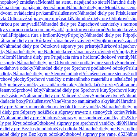
dnopákový zmiešavač
Montáž na stenu, napájané zo siete
Náhradné diely 
ž na stenu, napájanie generátorom
Náhradné diely pre Montáž na stenu
s dvomi ovládacími prvkami
Príslušenstvo
Náhradné diely pre Príslušenst
evku
Odtokové súpravy pre umývadlá
Náhradné diely pre Odtokové súp
rúrkou pre umývadlá
Náhradné diely pre Zápachové uzávierky s norno
ky s nornou rúrkou pre umývadlá, priestorovo úsporné
Podomietkové z
ývadlá
Pripájacia rúra s hrdlom
Kryty
Prípojky
Náhradné diely pre Prípoj
áhradné diely pre Rúrkové zápachové uzávierky
Dvojkomorové zápach
je
Náhradné diely pre Odtokové súpravy pre prístroje
Rúrkové zápachov
rky
Náhradné diely pre Nadomietkové zápachové uzávierky
Prípojky
Prí
 hrdlom
Náhradné diely pre Pripájacia rúra s hrdlom
Odtokové ventily
Náh
e sprchy
Náhradné diely pre Odvodnenie podlahy pre sprchy
Sprchové 
podlahové odtoky
Náhradné diely pre Sprchové podlahové odtoky
Prísl
odtoky
Náhradné diely pre Stenové odtoky
Príslušenstvo pre stenové od
rchové plochy
Sprchové vaničky z minerálneho materiálu a inštalačné 
lu
Sprchové vaničky zo sanitárneho akrylátu
Inštalačné prvky
Náhradné d
ušenstvo
Sprchové kúty
Náhradné diely pre Sprchové kúty
Sprchové kúty
ové zásteny
Náhradné diely pre Vaňové zásteny
Sprchové dvere
Náhradn
ladacie boxy
Príslušenstvo
Vane
Vane zo sanitárneho akrylátu
Náhradné d
ely pre Vane z minerálneho materiálu
Detské vaničky
Náhradné diely pr
diely pre Súpravy nožičiek a súpravy traverz a stenových kotiev
Prísl
52
Náhradné diely pre Odtokové súpravy pre sprchové vaničky, d52
S kr
ly pre Kryt odtoku
Odtokové súpravy pre sprchové vaničky, d90
Náhrad
 diely pre Bez krytu odtoku
Kryt odtoku
Náhradné diely pre Kryt odto
adné diely pre Bez krytu odtoku
Odtokové súpravy pre vane, d52
Náhra