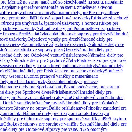
pre Montáž na stenu, napájané zo siete
Montáž na stenu, napájanie
, napájanie generátorom
Montáž na stenu, zmiešavač s dvomi
vo
Pre umývadlové armatúry
Náhradné diely pre Pre umývadlové
ravy pre umývadlá
Rúrkové zápachové uzávierky
Rúrkové zápachové
u rúrkou pre umývadlá
Zápachové uzávierky s nornou rúrkou pre
ápachové uzávierky
Náhradné diely pre Podomietkové zápachové
ky
Tesnenia
Predĺženia
Ovládania
Odtokové súpravy pre drezy
Náhradné
ové uzávierky
Odpadové ventily pre drez
Náhradné diely pre
é uzávierky
Podomietkové zápachové uzávierky
Náhradné diely pre
slušenstvo
Odtokové súpravy pre výlevky
Náhradné diely pre
radné diely pre Odtokové ventily
Príslušenstvo
Náhradné diely pre
žľaby
Náhradné diely pre Sprchové žľaby
Príslušenstvo pre sprchové
ušenstvo pre odtoky pre sprchové podlahové odtoky
Náhradné diely
toky
Náhradné diely pre Príslušenstvo pre stenové odtoky
Sprchové
prvky Geberit Duofix
Sprchové vaničky z minerálneho
iely pre Inštalačné prvky
Špeciálne odtoky sprchovej
Náhradné diely pre Sprchové kúty
Pevné bočné steny pre sprchu
é diely pre Sprchové dvere
Príslušenstvo
Náhradné diely pre
iely pre Vane zo sanitárneho akrylátu
Obdĺžnikové vane
Náhradné
e Detské vaničky
Inštalačné prvky
Náhradné diely pre Inštalačné
ušenstvo
Súpravy na opravu
Ďalšie príslušenstvo
Prípojky zariadení pre
ytom odtoku
Náhradné diely pre S krytom odtoku
Bez krytu
né diely pre Odtokové súpravy pre sprchové vaničky, d90
S krytom
ku
Odtokové súpravy pre sprchové vaničky Sestra
Náhradné diely pre
dné diely pre Odtokové súpravy pre vane, d52
S otočným