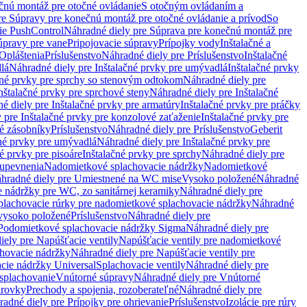
čnú montáž pre otočné ovládanie
S otočným ovládaním a
re Súpravy pre konečnú montáž pre otočné ovládanie a prívod
So
ie PushControl
Náhradné diely pre Súprava pre konečnú montáž pre
úpravy pre vane
Pripojovacie súpravy
Prípojky vody
Inštalačné a
Opláštenia
Príslušenstvo
Náhradné diely pre Príslušenstvo
Inštalačné
lá
Náhradné diely pre Inštalačné prvky pre umývadlá
Inštalačné prvky
čné prvky pre sprchy so stenovým odtokom
Náhradné diely pre
nštalačné prvky pre sprchové steny
Náhradné diely pre Inštalačné
é diely pre Inštalačné prvky pre armatúry
Inštalačné prvky pre práčky
 pre Inštalačné prvky pre konzolové zaťaženie
Inštalačné prvky pre
né zásobníky
Príslušenstvo
Náhradné diely pre Príslušenstvo
Geberit
čné prvky pre umývadlá
Náhradné diely pre Inštalačné prvky pre
é prvky pre pisoáre
Inštalačné prvky pre sprchy
Náhradné diely pre
 upevnenia
Nadomietkové splachovacie nádržky
Nadomietkové
hradné diely pre Umiestnené na WC mise
Vysoko položené
Náhradné
 nádržky pre WC, zo sanitárnej keramiky
Náhradné diely pre
plachovacie rúrky pre nadomietkové splachovacie nádržky
Náhradné
 vysoko položené
Príslušenstvo
Náhradné diely pre
Podomietkové splachovacie nádržky Sigma
Náhradné diely pre
iely pre Napúšťacie ventily
Napúšťacie ventily pre nadomietkové
chovacie nádržky
Náhradné diely pre Napúšťacie ventily pre
acie nádržky Universal
Splachovacie ventily
Náhradné diely pre
 splachovanie
Vnútorné súpravy
Náhradné diely pre Vnútorné
arovky
Prechody a spojenia, rozoberateľné
Náhradné diely pre
adné diely pre Prípojky pre ohrievanie
Príslušenstvo
Izolácie pre rúry