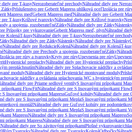
 diely pre T-kusy
Nerozoberateľné prechody
Náhradné diely pre Neroz
e Zátky
Príslušenstvo pre Geberit Mapress uhlíková oceľ
Izolácia pre rúr
erit Mapress meď
Geberit Mapress meď
Náhradné diely pre Geberit Ma
 pre T-kusy
Krížové tvarovky
Náhradné diely pre Krížové tvarovky
Ner
ody a spojenia, rozoberateľné
Zátky
Náhradné diely pre Zátky
Nástenk
pre Prípojky pre vykurovanie
Geberit Mapress meď, plyn
Náhradné diel
pre Kolená
T-kusy
Náhradné diely pre T-kusy
Nerozoberateľné prechod
Zátky
Náhradné diely pre Zátky
Nástenky
Náhradné diely pre Nástenky
G
ie
Náhradné diely pre Redukcie
Kolená
Náhradné diely pre Kolená
T-kus
né
Náhradné diely pre Prechody a spojenia, rozoberateľné
Zátky
Náhradn
Izolácia pre rúry a tvarovky
Kryty pre rúry
Upevnenia pre rúry
Upevneni
rit
Hygienické preplachy
Náhradné diely pre Hygienické preplachy
Prís
ckým prepláchnutím
Náhradné diely pre Splachovacie nádržky a ovláda
ované moduly
Náhradné diely pre Hygienické montované moduly
Prísl
plachovacie nádržky a ovládania splachovania WC s hygienickým prepl
áhradné diely pre Priame sedlové ventily
S lisovanými prípojkami Map
 prípojkami FlowFit
Náhradné diely pre S lisovanými prípojkami FlowF
e S lisovanými prípojkami Mapress
Guľové kohúty
Náhradné diely pre
né diely pre S lisovanými prípojkami Mepla
S lisovanými prípojkami M
omietkovú montáž
Náhradné diely pre Guľové kohúty pre podomietkov
né diely pre S lisovanými prípojkami Mepla
S lisovanými prípojkami V
ojkami Mapress
Náhradné diely pre S lisovanými prípojkami Mapress
So
ými prípojkami Mapress
Náhradné diely pre S lisovanými prípojkami Ma
i
Náhradné diely pre So závitovými prípojkami
Plošné vykurovanie/chla
20
Rúry
Tvarovky
Náhradné diely pre Tvarovky
Kolená
Odbočky
Náhradn