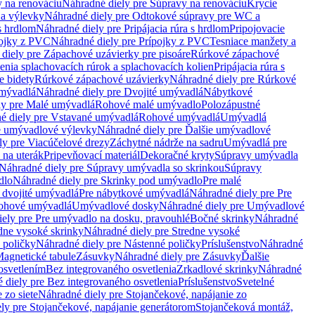
 na renováciu
Náhradné diely pre Súpravy na renováciu
Krycie
a výlevky
Náhradné diely pre Odtokové súpravy pre WC a
 s hrdlom
Náhradné diely pre Pripájacia rúra s hrdlom
Pripojovacie
ojky z PVC
Náhradné diely pre Prípojky z PVC
Tesniace manžety a
diely pre Zápachové uzávierky pre pisoáre
Rúrkové zápachové
enia splachovacích rúrok a splachovacích kolien
Pripájacia rúra s
e bidety
Rúrkové zápachové uzávierky
Náhradné diely pre Rúrkové
umývadlá
Náhradné diely pre Dvojité umývadlá
Nábytkové
ly pre Malé umývadlá
Rohové malé umývadlo
Polozápustné
é diely pre Vstavané umývadlá
Rohové umývadlá
Umývadlá
e umývadlové výlevky
Náhradné diely pre Ďalšie umývadlové
ly pre Viacúčelové drezy
Záchytné nádrže na sadru
Umývadlá pre
 na uterák
Pripevňovací materiál
Dekoračné kryty
Súpravy umývadla
Náhradné diely pre Súpravy umývadla so skrinkou
Súpravy
dlo
Náhradné diely pre Skrinky pod umývadlo
Pre malé
 dvojité umývadlá
Pre nábytkové umývadlá
Náhradné diely pre Pre
rohové umývadlá
Umývadlové dosky
Náhradné diely pre Umývadlové
ely pre Pre umývadlo na dosku, pravouhlé
Bočné skrinky
Náhradné
dne vysoké skrinky
Náhradné diely pre Stredne vysoké
 poličky
Náhradné diely pre Nástenné poličky
Príslušenstvo
Náhradné
agnetické tabule
Zásuvky
Náhradné diely pre Zásuvky
Ďalšie
osvetlením
Bez integrovaného osvetlenia
Zrkadlové skrinky
Náhradné
 diely pre Bez integrovaného osvetlenia
Príslušenstvo
Svetelné
 zo siete
Náhradné diely pre Stojančekové, napájanie zo
ly pre Stojančekové, napájanie generátorom
Stojančeková montáž,