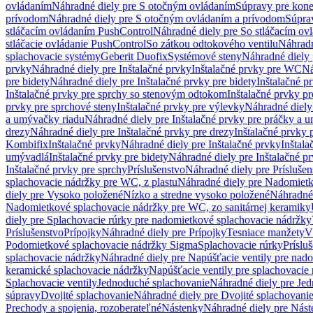
ovládaním
Náhradné diely pre S otočným ovládaním
Súpravy pre kone
prívodom
Náhradné diely pre S otočným ovládaním a prívodom
Súpra
stláčacím ovládaním PushControl
Náhradné diely pre So stláčacím o
stláčacie ovládanie PushControl
So zátkou odtokového ventilu
Náhradn
splachovacie systémy
Geberit Duofix
Systémové steny
Náhradné diely 
prvky
Náhradné diely pre Inštalačné prvky
Inštalačné prvky pre WC
Ná
pre bidety
Náhradné diely pre Inštalačné prvky pre bidety
Inštalačné p
Inštalačné prvky pre sprchy so stenovým odtokom
Inštalačné prvky pr
prvky pre sprchové steny
Inštalačné prvky pre výlevky
Náhradné diely
a umývačky riadu
Náhradné diely pre Inštalačné prvky pre práčky a 
drezy
Náhradné diely pre Inštalačné prvky pre drezy
Inštalačné prvky 
Kombifix
Inštalačné prvky
Náhradné diely pre Inštalačné prvky
Inštal
umývadlá
Inštalačné prvky pre bidety
Náhradné diely pre Inštalačné pr
Inštalačné prvky pre sprchy
Príslušenstvo
Náhradné diely pre Príslušen
splachovacie nádržky pre WC, z plastu
Náhradné diely pre Nadomietk
diely pre Vysoko položené
Nízko a stredne vysoko položené
Náhradné 
Nadomietkové splachovacie nádržky pre WC, zo sanitárnej keramiky
diely pre Splachovacie rúrky pre nadomietkové splachovacie nádržky
Príslušenstvo
Prípojky
Náhradné diely pre Prípojky
Tesniace manžety
V
Podomietkové splachovacie nádržky Sigma
Splachovacie rúrky
Príslu
splachovacie nádržky
Náhradné diely pre Napúšťacie ventily pre nad
keramické splachovacie nádržky
Napúšťacie ventily pre splachovacie
Splachovacie ventily
Jednoduché splachovanie
Náhradné diely pre Je
súpravy
Dvojité splachovanie
Náhradné diely pre Dvojité splachovani
Prechody a spojenia, rozoberateľné
Nástenky
Náhradné diely pre Nás