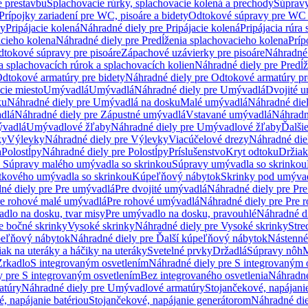
e prestavbu
Splachovacie rúrky, splachovacie kolená a prechody
Súpravy
Prípojky zariadení pre WC, pisoáre a bidety
Odtokové súpravy pre WC 
ky
Pripájacie kolená
Náhradné diely pre Pripájacie kolená
Pripájacia rúra
acieho kolena
Náhradné diely pre Predĺženia splachovacieho kolena
Príp
dtokové súpravy pre pisoáre
Zápachové uzávierky pre pisoáre
Náhradné 
a splachovacích rúrok a splachovacích kolien
Náhradné diely pre Predĺž
dtokové armatúry pre bidety
Náhradné diely pre Odtokové armatúry pr
ie miesto
Umývadlá
Umývadlá
Náhradné diely pre Umývadlá
Dvojité 
ku
Náhradné diely pre Umývadlá na dosku
Malé umývadlá
Náhradné die
dlá
Náhradné diely pre Zápustné umývadlá
Vstavané umývadlá
Náhradn
vadlá
Umývadlové žľaby
Náhradné diely pre Umývadlové žľaby
Ďalši
ky
Výlevky
Náhradné diely pre Výlevky
Viacúčelové drezy
Náhradné die
a
Polostĺpy
Náhradné diely pre Polostĺpy
Príslušenstvo
Kryt odtoku
Držiak
e Súpravy malého umývadla so skrinkou
Súpravy umývadla so skrinkou
tkového umývadla so skrinkou
Kúpeľňový nábytok
Skrinky pod umýva
né diely pre Pre umývadlá
Pre dvojité umývadlá
Náhradné diely pre Pre
re rohové malé umývadlá
Pre rohové umývadlá
Náhradné diely pre Pre 
dlo na dosku, tvar misy
Pre umývadlo na dosku, pravouhlé
Náhradné di
e bočné skrinky
Vysoké skrinky
Náhradné diely pre Vysoké skrinky
Stre
peľňový nábytok
Náhradné diely pre Ďalší kúpeľňový nábytok
Nástenné
ak na uteráky a háčiky na uteráky
Svetelné prvky
Držadlá
Súpravy nôh
M
Zrkadlo
S integrovaným osvetlením
Náhradné diely pre S integrovaným 
y pre S integrovaným osvetlením
Bez integrovaného osvetlenia
Náhradné
atúry
Náhradné diely pre Umývadlové armatúry
Stojančekové, napájanie
, napájanie batériou
Stojančekové, napájanie generátorom
Náhradné die