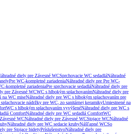
áhradné diely pre Závesné WC
Sprchovacie WC sedadlá
Náhradné
anely
Pre WC-kompletné zariadenia
Náhradné diely pre Pre WC-
C-kompletné zariadenia
Pre sprchovacie sedadlá
Náhradné diely pre
ely pre Závesné WC
WC s hlbokým splachovaním
Náhradné diely pre
nú na WC mise
Náhradné diely pre WC s hlbokým splachovaním pre
splachovacie nádržky pre WC, zo sanitárnej keramiky
Umiestnené na
ort
WC s hlbokým splachovaním vyvýšené
Náhradné diely pre WC s
adlá Comfort
Náhradné diely pre WC sedadlá Comfort
WC
Závesné WC
Náhradné diely pre Závesné WC
Stojace WC
Náhradné
ruhy
Náhradné diely pre WC sedacie kruhy
Nášľapné WC
So
ly pre Stojace bidety
Príslušenstvo
Náhradné diely pre