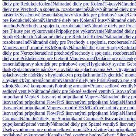
diely pre Redukcie
Kolená
Náhradné diely pre Kolená
T-kusy
Náhradné
diely pre Prechody a spojenia, rozoberateľné
Zátky
Náhradné diely pr
nástenky
Systémové tesnenia
Súpravy skrutiek pre prírubové spoje
Geb
pre Redukcie
Kolená
Náhradné diely pre Kolená
T-kusy
Náhradné diely
prechody
Prechody a spojenia, rozoberateľné
Náhradné diely pre Prech
pre T-kusy pre vykurovanie
Prípojky pre vykurovanie
Náhradné diely 
Spojky
Redukcie
Náhradné diely pre Redukcie
Kolená
Náhradné diely 
rozoberateľné
Náhradné diely pre Prechody a spojenia, rozoberateľné
Mapress meď, modré FKM
Spojky
Náhradné diely pre Spojky
Redukc
diely pre Nerozoberateľné prechody
Prechody a spojenia, rozoberateľ
diely pre Príslušenstvo pre Geberit Mapress meď
Izolácie pre nástenky
tesnenia
Súpravy skrutiek pre prírubové spoje
Hygienický systém Gebe
dosky
Splachovacie nádržky a ovládania splachovania WC s hygieni
splachovacie nádržky s hygienickým prepláchnutím
Hygienické mont
s hygienickým prepláchnutím
Náhradné diely pre Príslušenstvo pre s
zdroje
Sieťové komponenty
Potrubné armatúry
Priame sedlové ventily
N
sedlové ventily
Náhradné diely pre Šikmé sedlové ventily
S lisovanými
prípojkami Mepla
S lisovanými prípojkami Mapress
Náhradné diely pr
lisovanými prípojkami FlowFit
S lisovanými prípojkami Mepla
Náhrad
lisovanými prípojkami Mapress, modré FKM
Guľové kohúty pre pod
lisovanými prípojkami FlowFit
S lisovanými prípojkami Mepla
Náhrad
Compact
Náhradné diely pre S prípojkami Compact
S lisovanými príp
prípojkami
Spätné ventily
Náhradné diely pre Spätné ventily
S lisovan
Úseky vodomeru pre podomietkovú montáž
So závitovými prípojkam
podlahové vykurovanie
Kanalizačné systémy budov
Geberit Silent-db