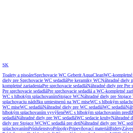
SK
Toalety a pisoáre
Sprchovacie WC Geberit AquaClean
WC-kompletné 
diely pre Sprchovacie WC sedadlá
Pre keramiky WC
Náhradné diely 
kompletné zariadenia
Pre sprchovacie sedadlá
Náhradné diely pre Pre 
Pre sprchovacie sedadlá
Pre sprchovacie sedadlá a WC-kompletné zar
WC s hlbokým splachovaním
Stojace WC
Náhradné diely pre Stojac
splachovaciu nádržku umiestnenú na WC mise
WC s hlbokým splach
WC mise
WC sedadlá
Náhradné diely pre WC sedadlá
WC sedadlá
Náh
hlbokým splachovaním vyvýšené
WC s hlbokým splachovaním predĺ
sedadlá
Náhradné diely pre WC sedadlá
WC sedacie kruhy
Náhradné d
diely pre Stojace WC
WC sedadlá pre deti
Náhradné diely pre WC seda
splachovaním
Príslušenstvo
Prípojky
Pripevňovací materiál
Bidety
Záves