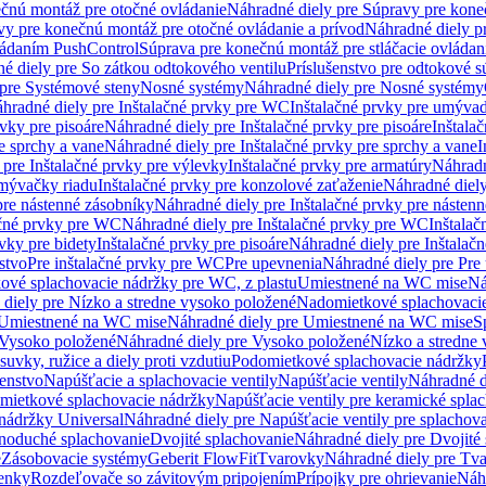
čnú montáž pre otočné ovládanie
Náhradné diely pre Súpravy pre kone
vy pre konečnú montáž pre otočné ovládanie a prívod
Náhradné diely p
vládaním PushControl
Súprava pre konečnú montáž pre stláčacie ovládan
é diely pre So zátkou odtokového ventilu
Príslušenstvo pre odtokové s
pre Systémové steny
Nosné systémy
Náhradné diely pre Nosné systémy
hradné diely pre Inštalačné prvky pre WC
Inštalačné prvky pre umývad
rvky pre pisoáre
Náhradné diely pre Inštalačné prvky pre pisoáre
Inštala
e sprchy a vane
Náhradné diely pre Inštalačné prvky pre sprchy a vane
I
 pre Inštalačné prvky pre výlevky
Inštalačné prvky pre armatúry
Náhradn
umývačky riadu
Inštalačné prvky pre konzolové zaťaženie
Náhradné diely
pre nástenné zásobníky
Náhradné diely pre Inštalačné prvky pre násten
ačné prvky pre WC
Náhradné diely pre Inštalačné prvky pre WC
Inštala
vky pre bidety
Inštalačné prvky pre pisoáre
Náhradné diely pre Inštalačn
stvo
Pre inštalačné prvky pre WC
Pre upevnenia
Náhradné diely pre Pre
ové splachovacie nádržky pre WC, z plastu
Umiestnené na WC mise
Ná
diely pre Nízko a stredne vysoko položené
Nadomietkové splachovacie
Umiestnené na WC mise
Náhradné diely pre Umiestnené na WC mise
S
Vysoko položené
Náhradné diely pre Vysoko položené
Nízko a stredne
suvky, ružice a diely proti vzdutiu
Podomietkové splachovacie nádržky
šenstvo
Napúšťacie a splachovacie ventily
Napúšťacie ventily
Náhradné d
omietkové splachovacie nádržky
Napúšťacie ventily pre keramické spla
 nádržky Universal
Náhradné diely pre Napúšťacie ventily pre splachov
dnoduché splachovanie
Dvojité splachovanie
Náhradné diely pre Dvojité
e
Zásobovacie systémy
Geberit FlowFit
Tvarovky
Náhradné diely pre Tv
tenky
Rozdeľovače so závitovým pripojením
Prípojky pre ohrievanie
Náhr