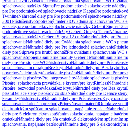
Príslušenstvo
Ovládacie tlačidlá a ovládania splachovania WC
Ovládaci
splachovacie nádržky Sigma
Pre podomietkové splachovacie nádržk
pre Pre podomietkové splachovacie nádržky Kappa
Pre podomietkové
Twinline
Náhradné diely pre Pre podomietkové splachovacie nádržky
300T
Príslušenstvo
Spotrebný materiál
Ovládania splachovania WC s e
zo siete, pre podomietkové splachovacie nádržky Geberit Sigma 12 
podomietkové splachovacie nádržky Geberit Omega 12 cm
Náhradné 
splachovacie nádržky Geberit Sigma 12 cm
Náhradné diely pre Pre n
splachovania
Náhradné diely pre Ovládania splachovania WC s pneu
splachovanie
Náhradné diely pre Pre jednoduché splachovanie
Prísluš
diely pre Súprava pre hrubú montáž
Pre ovládania splachovania WC s
splachovania
Spojenia
Sanitárne moduly Geberit Monolith
Sanitárne m
diely pre Pre stojace WC
Príslušenstvo
Náhradné diely pre Príslušenst
so splachovacím okrajom
Bez krytu
Náhradné diely pre Bez krytu
Piso
povrchové alebo skryté ovládanie pisoára
Náhradné diely pre Pre povr
splachovania pisoárov
Pre integrované ovládanie splachovania pisoár
Pisoáre, splachovacia prevádzka, s krytom/pre kryt
Rimless
Náhradné d
Pisoáre, bezvodná prevádzka
Bez krytu
Náhradné diely pre Bez krytu
D
plastu
Deliace steny pisoárov zo skla
Náhradné diely pre Deliace steny
keramiky
Príslušenstvo
Náhradné diely pre Príslušenstvo
Kryty pisoáro
splachovacie kolená a prechody
Pripevňovací materiál
Odtokové venti
elektronickým spúšťaním splachovania, napájanie zo siete
Náhradné di
diely pre S elektronickým spúšťaním splachovania, napájanie batério
omietku
Náhradné diely pre Na omietku
S elektronickým spúšťaním spl
splachovania, napájanie batériou
Náhradné diely pre S elektronickým 