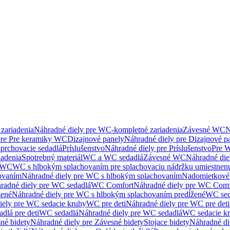
zariadenia
Náhradné diely pre WC-kompletné zariadenia
Závesné WC
N
pre Pre keramiky WC
Dizajnové panely
Náhradné diely pre Dizajnové p
sprchovacie sedadlá
Príslušenstvo
Náhradné diely pre Príslušenstvo
Pre W
iadenia
Spotrebný materiál
WC a WC sedadlá
Závesné WC
Náhradné di
e WC
WC s hlbokým splachovaním pre splachovaciu nádržku umiestne
ovaním
Náhradné diely pre WC s hlbokým splachovaním
Nadomietkové 
radné diely pre WC sedadlá
WC Comfort
Náhradné diely pre WC Comf
žené
Náhradné diely pre WC s hlbokým splachovaním predĺžené
WC sed
iely pre WC sedacie kruhy
WC pre deti
Náhradné diely pre WC pre deti
dlá pre deti
WC sedadlá
Náhradné diely pre WC sedadlá
WC sedacie k
né bidety
Náhradné diely pre Závesné bidety
Stojace bidety
Náhradné die