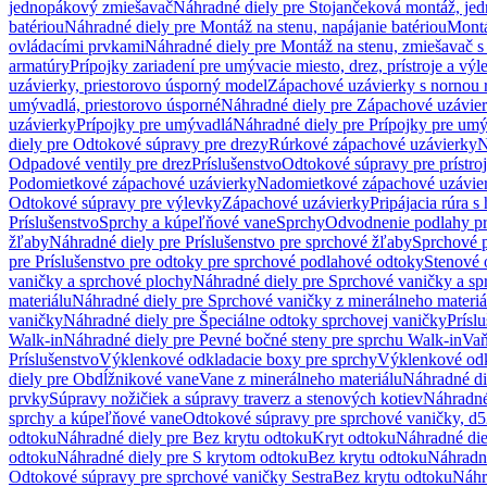
jednopákový zmiešavač
Náhradné diely pre Stojančeková montáž, je
batériou
Náhradné diely pre Montáž na stenu, napájanie batériou
Montá
ovládacími prvkami
Náhradné diely pre Montáž na stenu, zmiešavač 
armatúry
Prípojky zariadení pre umývacie miesto, drez, prístroje a výl
uzávierky, priestorovo úsporný model
Zápachové uzávierky s nornou 
umývadlá, priestorovo úsporné
Náhradné diely pre Zápachové uzávier
uzávierky
Prípojky pre umývadlá
Náhradné diely pre Prípojky pre um
diely pre Odtokové súpravy pre drezy
Rúrkové zápachové uzávierky
N
Odpadové ventily pre drez
Príslušenstvo
Odtokové súpravy pre prístro
Podomietkové zápachové uzávierky
Nadomietkové zápachové uzávie
Odtokové súpravy pre výlevky
Zápachové uzávierky
Pripájacia rúra s
Príslušenstvo
Sprchy a kúpeľňové vane
Sprchy
Odvodnenie podlahy pr
žľaby
Náhradné diely pre Príslušenstvo pre sprchové žľaby
Sprchové 
pre Príslušenstvo pre odtoky pre sprchové podlahové odtoky
Stenové 
vaničky a sprchové plochy
Náhradné diely pre Sprchové vaničky a sp
materiálu
Náhradné diely pre Sprchové vaničky z minerálneho materiá
vaničky
Náhradné diely pre Špeciálne odtoky sprchovej vaničky
Prísl
Walk-in
Náhradné diely pre Pevné bočné steny pre sprchu Walk-in
Vaň
Príslušenstvo
Výklenkové odkladacie boxy pre sprchy
Výklenkové odk
diely pre Obdĺžnikové vane
Vane z minerálneho materiálu
Náhradné di
prvky
Súpravy nožičiek a súpravy traverz a stenových kotiev
Náhradné 
sprchy a kúpeľňové vane
Odtokové súpravy pre sprchové vaničky, d
odtoku
Náhradné diely pre Bez krytu odtoku
Kryt odtoku
Náhradné die
odtoku
Náhradné diely pre S krytom odtoku
Bez krytu odtoku
Náhradné
Odtokové súpravy pre sprchové vaničky Sestra
Bez krytu odtoku
Náhr