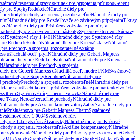
stémové tesnenia
Súpravy skrutiek pre pripojenia prírubou
Geberit
ely pre Spojky
Redukcie
Náhradné diely pre
é prechody
Prechody a spojenia, rozoberateľné
Náhradné diely pre
ením
Náhradné diely pre Rozdeľovače so závitovým pripojením
T-kusy
stvo
Náhradné diely pre Príslušenstvo
Izolácie pre rúry a
radné diely pre Upevnenia pre nástenky
Systémové tesnenia
Súpravy
oceľ
Systémové rúry 1.4401
Náhradné diely pre Systémové rúry
 pre Redukcie
Kolená
Náhradné diely pre Kolená
T-kusy
Náhradné
 pre Prechody a spojenia, rozoberateľné
Axiálne
ss ušľachtilá oceľ, plyn
Náhradné diely pre Geberit Mapress
áhradné diely pre Redukcie
Kolená
Náhradné diely pre Kolená
T-
Náhradné diely pre Prechody a spojenia,
diely pre Geberit Mapress ušľachtilá oceľ, modré FKM
Systémové
adné diely pre Spojky
Redukcie
Náhradné diely pre
é prechody
Prechody a spojenia, rozoberateľné
Náhradné diely pre
 Mapress ušľachtilá oceľ, príslušenstvo
Izolácie pre nástenky
Izolácia
ess therm
Systémové rúry Therm
Tvarovka
Náhradné diely pre
pre T-kusy
Nerozoberateľné prechody
Náhradné diely pre
Náhradné diely pre Axiálne kompenzátory
Zátky
Náhradné diely pre
anie
Príslušenstvo pre Geberit Mapress Therm
Systémové
Systémové rúry 1.0034
Systémové rúry
iely pre T-kusy
Krížové tvarovky
Náhradné diely pre Krížové
echody a spojenia, rozoberateľné
Axiálne kompenzátory
Náhradné
 pre vykurovanie
Náhradné diely pre Prípojky pre vykurovanie
Geberit
 1.0215
Vsuvky
Spojky
Náhradné diely pre Spojky
Redukcie
Náhradné