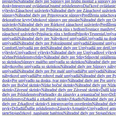
prestavbu
Náhradné diely pre Súpravy pre hrubú montáž a súpravy pr
dosky
Integrované ovládania
Ostatné príslušenstvo
Diaľkové ovládanie
výlevky
Zápachové uzávierky
Náhradné diely pre Zápachové uzávier
súpravy
Náhradné diely pre Pripojovacie súpravy
Predĺženia splachov
dekoratívne kryty
Odtokové súpravy pre pisoáre
Náhradné diely pre O
uzávierky
Náhradné diely pre Rúrkové zápachové uzávierky
Predĺženi
hrdlom
Náhradné diely pre Pripájacia rúra s hrdlom
Tesniace manžety
O
zápachové uzávierky
Pripájacia rúra s hrdlom
Prípojky
Tesnenia
Umývac
umývadlá
Náhradné diely pre Nábytkové umývadlá
Umývadlá na dos
umývadlá
Náhradné diely pre Polozápustné umývadlá
Zápustné umýva
Comfort
Umývadlá pre deti
Náhradné diely pre Umývadlá pre deti
Umý
výlevky
Umývadlové výlevky
Náhradné diely pre Umývadlové výlev
učebne
Príslušenstvo
Stĺpy
Náhradné diely pre Stĺpy
Stĺpovité oplášteni
so skrinkou
Súpravy malého umývadla so skrinkou
Náhradné diely pr
nábytkového umývadla so skrinkou
Náhradné diely pre Súpravy náby
umývadlá
Náhradné diely pre Pre malé umývadlá
Pre umývadlá
Náhrad
nábytkové umývadlá
Pre rohové malé umývadlá
Náhradné diely pre P
dosky
Pre umývadlo na dosku, tvar misy
Náhradné diely pre Pre umýva
diely pre Bočné skrinky
Nízke bočné skrinky
Náhradné diely pre Nízk
skrinky
Závesné skrinky
Náhradné diely pre Závesné skrinky
Ďalší kú
diely pre Príslušenstvo
Priehradky do zásuvky a organizačné boxy
Drži
príslušenstvo
Zrkadlá a zrkadlové skrinky
Zrkadlo
Náhradné diely pre 
diely pre Zrkadlové skrinky
S integrovaným osvetlením
Náhradné diel
prvky
Držadlá
Ďalšie príslušenstvo
Zásuvky
Armatúry
Umývadlové arm
siete
Stojančekové, napájanie batériou
Náhradné diely pre Stojančekové