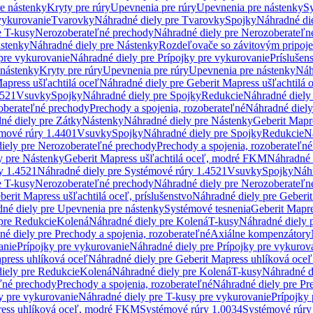
re nástenky
Kryty pre rúry
Upevnenia pre rúry
Upevnenia pre nástenky
Sy
vykurovanie
Tvarovky
Náhradné diely pre Tvarovky
Spojky
Náhradné di
e T-kusy
Nerozoberateľné prechody
Náhradné diely pre Nerozoberateľn
stenky
Náhradné diely pre Nástenky
Rozdeľovače so závitovým pripoj
pre vykurovanie
Náhradné diely pre Prípojky pre vykurovanie
Príslušen
 nástenky
Kryty pre rúry
Upevnenia pre rúry
Upevnenia pre nástenky
Náh
apress ušľachtilá oceľ
Náhradné diely pre Geberit Mapress ušľachtilá 
4521
Vsuvky
Spojky
Náhradné diely pre Spojky
Redukcie
Náhradné diely
oberateľné prechody
Prechody a spojenia, rozoberateľné
Náhradné diely
né diely pre Zátky
Nástenky
Náhradné diely pre Nástenky
Geberit Mapre
émové rúry 1.4401
Vsuvky
Spojky
Náhradné diely pre Spojky
Redukcie
N
iely pre Nerozoberateľné prechody
Prechody a spojenia, rozoberateľné
y pre Nástenky
Geberit Mapress ušľachtilá oceľ, modré FKM
Náhradné 
y 1.4521
Náhradné diely pre Systémové rúry 1.4521
Vsuvky
Spojky
Náhr
e T-kusy
Nerozoberateľné prechody
Náhradné diely pre Nerozoberateľn
berit Mapress ušľachtilá oceľ, príslušenstvo
Náhradné diely pre Geberit
né diely pre Upevnenia pre nástenky
Systémové tesnenia
Geberit Mapr
pre Redukcie
Kolená
Náhradné diely pre Kolená
T-kusy
Náhradné diely 
é diely pre Prechody a spojenia, rozoberateľné
Axiálne kompenzátory
anie
Prípojky pre vykurovanie
Náhradné diely pre Prípojky pre vykurov
press uhlíková oceľ
Náhradné diely pre Geberit Mapress uhlíková oceľ
iely pre Redukcie
Kolená
Náhradné diely pre Kolená
T-kusy
Náhradné d
ľné prechody
Prechody a spojenia, rozoberateľné
Náhradné diely pre Pr
y pre vykurovanie
Náhradné diely pre T-kusy pre vykurovanie
Prípojky
ress uhlíková oceľ, modré FKM
Systémové rúry 1.0034
Systémové rúry