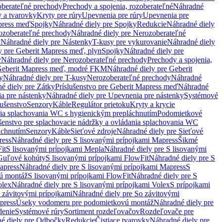
oberateľné prechody
Prechody a spojenia, rozoberateľné
Náhradné
y a tvarovky
Kryty pre rúry
Upevnenia pre rúry
Upevnenia pre
press meď
Spojky
Náhradné diely pre Spojky
Redukcie
Náhradné diely
ozoberateľné prechody
Náhradné diely pre Nerozoberateľné
y
Náhradné diely pre Nástenky
T-kusy pre vykurovanie
Náhradné diely
y pre Geberit Mapress meď, plyn
Spojky
Náhradné diely pre
y
Náhradné diely pre Nerozoberateľné prechody
Prechody a spojenia,
eberit Mapress meď, modré FKM
Náhradné diely pre Geberit
y
Náhradné diely pre T-kusy
Nerozoberateľné prechody
Náhradné
é diely pre Zátky
Príslušenstvo pre Geberit Mapress meď
Náhradné
a pre nástenky
Náhradné diely pre Upevnenia pre nástenky
Systémové
lušenstvo
Senzory
Káble
Regulátor prietoku
Kryty a krycie
nia splachovania WC s hygienickým prepláchnutím
Podomietkové
ušenstvo pre splachovacie nádržky a ovládania splachovania WC
áchnutím
Senzory
Káble
Sieťové zdroje
Náhradné diely pre Sieťové
ress
Náhradné diely pre S lisovanými prípojkami Mapress
Šikmé
it
S lisovanými prípojkami Mepla
Náhradné diely pre S lisovanými
 Guľové kohúty
S lisovanými prípojkami FlowFit
Náhradné diely pre S
apress
Náhradné diely pre S lisovanými prípojkami Mapress
S
ú montáž
S lisovanými prípojkami FlowFit
Náhradné diely pre S
olex
Náhradné diely pre S lisovanými prípojkami Volex
S prípojkami
 závitovými prípojkami
Náhradné diely pre So závitovými
press
Úseky vodomeru pre podomietkovú montáž
Náhradné diely pre
denie
Systémové rúry
Sortiment rozdeľovačov
Rozdeľovače pre
é diely pre Odbočky
Redukcie
Čistiace tvarovky
Náhradné diely pre