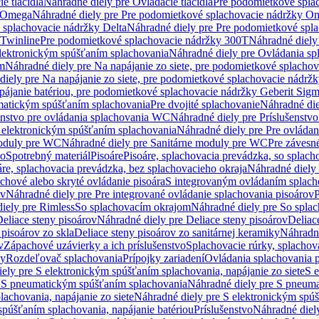
e tlačidlá
Náhradné diely pre Ovládacie tlačidlá
Pre podomietkové spla
y Omega
Náhradné diely pre Pre podomietkové splachovacie nádržky O
 splachovacie nádržky Delta
Náhradné diely pre Pre podomietkové spla
 Twinline
Pre podomietkové splachovacie nádržky 300T
Náhradné diely
lektronickým spúšťaním splachovania
Náhradné diely pre Ovládania s
cm
Náhradné diely pre Na napájanie zo siete, pre podomietkové splacho
diely pre Na napájanie zo siete, pre podomietkové splachovacie nádr
apájanie batériou, pre podomietkové splachovacie nádržky Geberit Sig
matickým spúšťaním splachovania
Pre dvojité splachovanie
Náhradné die
enstvo pre ovládania splachovania WC
Náhradné diely pre Príslušenstv
 elektronickým spúšťaním splachovania
Náhradné diely pre Pre ovláda
oduly pre WC
Náhradné diely pre Sanitárne moduly pre WC
Pre záves
vo
Spotrebný materiál
Pisoáre
Pisoáre, splachovacia prevádzka, so splac
áre, splachovacia prevádzka, bez splachovacieho okraja
Náhradné diely 
chové alebo skryté ovládanie pisoára
S integrovaným ovládaním splach
ov
Náhradné diely pre Pre integrované ovládanie splachovania pisoárov
P
iely pre Rimless
So splachovacím okrajom
Náhradné diely pre So spla
eliace steny pisoárov
Náhradné diely pre Deliace steny pisoárov
Deliac
 pisoárov zo skla
Deliace steny pisoárov zo sanitárnej keramiky
Náhradné
v
Zápachové uzávierky a ich príslušenstvo
Splachovacie rúrky, splachov
ly
Rozdeľovač splachovania
Prípojky zariadení
Ovládania splachovania 
ely pre S elektronickým spúšťaním splachovania, napájanie zo siete
S e
u
S pneumatickým spúšťaním splachovania
Náhradné diely pre S pneum
achovania, napájanie zo siete
Náhradné diely pre S elektronickým spúš
spúšťaním splachovania, napájanie batériou
Príslušenstvo
Náhradné diely