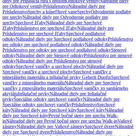
diely pre Pripájacia rúra s hrdlom
Odtokové ventily
Náhradné diely
pre Odtokové ventily
Príslušenstvo
Náhradné diely pre
Príslušenstvo
Sprchy a kúpeľňové vane
Sprchy
Odvodnenie podlahy
pre sprchy
Náhradné diely pre Odvodnenie podlahy pre
sprchy
Sprchové žľaby
Náhradné diely pre Sprchové
žľaby
Príslušenstvo pre sprchové žľaby
Náhradné diely pre
Príslušenstvo pre sprchové žľaby
Sprchové podlahové
odtoky
Náhradné diely pre Sprchové podlahové odtoky
Príslušenstvo
pre odtoky pre sprchové podlahové odtoky
Náhradné diely pre
Príslušenstvo pre odtoky pre sprchové podlahové odtoky
Stenové
odtoky
Náhradné diely pre Stenové odtoky
Príslušenstvo pre stenové
odtoky
Náhradné diely pre Príslušenstvo pre stenové
odtoky
Sprchové vaničky a sprchové plochy
Náhradné diely pre
Sprchové vaničky a sprchové plochy
Sprchové vaničky z
minerálneho materiálu a inštalačné prvky Geberit Duofix
Sprchové
vaničky z minerálneho materiálu
Náhradné diely pre Sprchové
vaničky z minerálneho materiálu
Sprchové vaničky zo sanitárneho
akrylátu
Inštalačné prvky
Náhradné diely pre Inštalačné
prvky
Špeciálne odtoky sprchovej vaničky
Náhradné diely pre
Špeciálne odtoky sprchovej vaničky
Príslušenstvo
Sprchové
kúty
Náhradné diely pre Sprchové kúty
Sprchové kúty
Náhradné
diely pre Sprchové kúty
Pevné bočné steny pre sprchu Walk-
in
Náhradné diely pre Pevné bočné steny pre sprchu Walk-in
Vaňové
zásteny
Náhradné diely pre Vaňové zásteny
Sprchové dvere
Náhradné
diely pre Sprchové dvere
Príslušenstvo
Náhradné diely pre