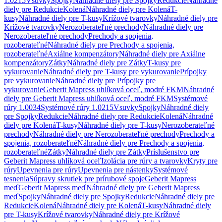
1.0215
Vsuvky
Spojky
Náhradné diely pre Spojky
Redukcie
Náhradné
diely pre Redukcie
Kolená
Náhradné diely pre Kolená
T-
kusy
Náhradné diely pre T-kusy
Krížové tvarovky
Náhradné diely pre
Krížové tvarovky
Nerozoberateľné prechody
Náhradné diely pre
Nerozoberateľné prechody
Prechody a spojenia,
rozoberateľné
Náhradné diely pre Prechody a spojenia,
rozoberateľné
Axiálne kompenzátory
Náhradné diely pre Axiálne
kompenzátory
Zátky
Náhradné diely pre Zátky
T-kusy pre
vykurovanie
Náhradné diely pre T-kusy pre vykurovanie
Prípojky
pre vykurovanie
Náhradné diely pre Prípojky pre
vykurovanie
Geberit Mapress uhlíková oceľ, modré FKM
Náhradné
diely pre Geberit Mapress uhlíková oceľ, modré FKM
Systémové
rúry 1.0034
Systémové rúry 1.0215
Vsuvky
Spojky
Náhradné diely
pre Spojky
Redukcie
Náhradné diely pre Redukcie
Kolená
Náhradné
diely pre Kolená
T-kusy
Náhradné diely pre T-kusy
Nerozoberateľné
prechody
Náhradné diely pre Nerozoberateľné prechody
Prechody a
spojenia, rozoberateľné
Náhradné diely pre Prechody a spojenia,
rozoberateľné
Zátky
Náhradné diely pre Zátky
Príslušenstvo pre
Geberit Mapress uhlíková oceľ
Izolácia pre rúry a tvarovky
Kryty pre
rúry
Upevnenia pre rúry
Upevnenia pre nástenky
Systémové
tesnenia
Súpravy skrutiek pre prírubové spoje
Geberit Mapress
meď
Geberit Mapress meď
Náhradné diely pre Geberit Mapress
meď
Spojky
Náhradné diely pre Spojky
Redukcie
Náhradné diely pre
Redukcie
Kolená
Náhradné diely pre Kolená
T-kusy
Náhradné diely
pre T-kusy
Krížové tvarovky
Náhradné diely pre Krížové