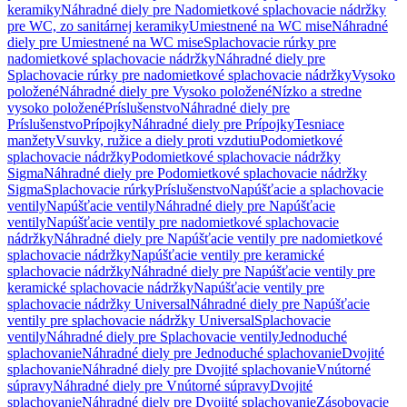
keramiky
Náhradné diely pre Nadomietkové splachovacie nádržky
pre WC, zo sanitárnej keramiky
Umiestnené na WC mise
Náhradné
diely pre Umiestnené na WC mise
Splachovacie rúrky pre
nadomietkové splachovacie nádržky
Náhradné diely pre
Splachovacie rúrky pre nadomietkové splachovacie nádržky
Vysoko
položené
Náhradné diely pre Vysoko položené
Nízko a stredne
vysoko položené
Príslušenstvo
Náhradné diely pre
Príslušenstvo
Prípojky
Náhradné diely pre Prípojky
Tesniace
manžety
Vsuvky, ružice a diely proti vzdutiu
Podomietkové
splachovacie nádržky
Podomietkové splachovacie nádržky
Sigma
Náhradné diely pre Podomietkové splachovacie nádržky
Sigma
Splachovacie rúrky
Príslušenstvo
Napúšťacie a splachovacie
ventily
Napúšťacie ventily
Náhradné diely pre Napúšťacie
ventily
Napúšťacie ventily pre nadomietkové splachovacie
nádržky
Náhradné diely pre Napúšťacie ventily pre nadomietkové
splachovacie nádržky
Napúšťacie ventily pre keramické
splachovacie nádržky
Náhradné diely pre Napúšťacie ventily pre
keramické splachovacie nádržky
Napúšťacie ventily pre
splachovacie nádržky Universal
Náhradné diely pre Napúšťacie
ventily pre splachovacie nádržky Universal
Splachovacie
ventily
Náhradné diely pre Splachovacie ventily
Jednoduché
splachovanie
Náhradné diely pre Jednoduché splachovanie
Dvojité
splachovanie
Náhradné diely pre Dvojité splachovanie
Vnútorné
súpravy
Náhradné diely pre Vnútorné súpravy
Dvojité
splachovanie
Náhradné diely pre Dvojité splachovanie
Zásobovacie