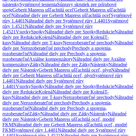
nástenky
Systémové tesnenia
Súpravy skrutiek pre prírubové
spoje
Geberit Mapress ušľachtilá oceľ
Geberit Mapress ušľachtilá
oceľ
Náhradné diely pre Geberit Mapress ušľachtilá oceľ
Systémové
rúry 1.4401
Náhradné diely pre Systémové rúry 1.4401
Systémové
rúry 1.4521
Náhradné diely pre Systémové rúry
1.4521
Vsuvky
Spojky
Náhradné diely pre Spojky
Redukcie
Náhradné
diely pre Redukcie
Kolená
Náhradné diely pre Kolená
T-
kusy
Náhradné diely pre T-kusy
Nerozoberateľné prechody
Náhradné
diely pre Nerozoberateľné prechody
Prechody a spojenia,
rozoberateľné
Náhradné diely pre Prechody a spojenia,
rozoberateľné
Axiálne kompenzátory
Náhradné diely pre Axiálne
kompenzátory
Zátky
Náhradné diely pre Zátky
Nástenky
Náhradné
diely pre Nástenky
Geberit Mapress ušľachtilá oceľ, plyn
Náhradné
diely pre Geberit Mapress ušľachtilá oceľ, plyn
Systémové rúry
1.4401
Náhradné diely pre Systémové rúry
1.4401
Vsuvky
Spojky
Náhradné diely pre Spojky
Redukcie
Náhradné
diely pre Redukcie
Kolená
Náhradné diely pre Kolená
T-
kusy
Náhradné diely pre T-kusy
Nerozoberateľné prechody
Náhradné
diely pre Nerozoberateľné prechody
Prechody a spojenia,
rozoberateľné
Náhradné diely pre Prechody a spojenia,
rozoberateľné
Zátky
Náhradné diely pre Zátky
Nástenky
Náhradné
diely pre Nástenky
Geberit Mapress ušľachtilá oceľ, modré
FKM
Náhradné diely pre Geberit Mapress ušľachtilá oceľ, modré
FKM
Systémové rúry 1.4401
Náhradné diely pre Systémové rúry
1.4401
Systémové rúry 1.4521
Náhradné diely pre Systémové rúry