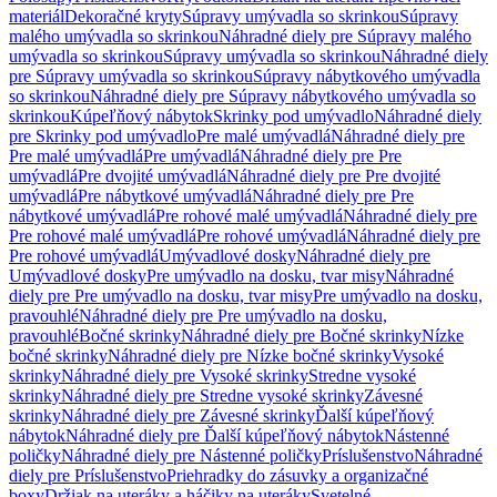
materiál
Dekoračné kryty
Súpravy umývadla so skrinkou
Súpravy
malého umývadla so skrinkou
Náhradné diely pre Súpravy malého
umývadla so skrinkou
Súpravy umývadla so skrinkou
Náhradné diely
pre Súpravy umývadla so skrinkou
Súpravy nábytkového umývadla
so skrinkou
Náhradné diely pre Súpravy nábytkového umývadla so
skrinkou
Kúpeľňový nábytok
Skrinky pod umývadlo
Náhradné diely
pre Skrinky pod umývadlo
Pre malé umývadlá
Náhradné diely pre
Pre malé umývadlá
Pre umývadlá
Náhradné diely pre Pre
umývadlá
Pre dvojité umývadlá
Náhradné diely pre Pre dvojité
umývadlá
Pre nábytkové umývadlá
Náhradné diely pre Pre
nábytkové umývadlá
Pre rohové malé umývadlá
Náhradné diely pre
Pre rohové malé umývadlá
Pre rohové umývadlá
Náhradné diely pre
Pre rohové umývadlá
Umývadlové dosky
Náhradné diely pre
Umývadlové dosky
Pre umývadlo na dosku, tvar misy
Náhradné
diely pre Pre umývadlo na dosku, tvar misy
Pre umývadlo na dosku,
pravouhlé
Náhradné diely pre Pre umývadlo na dosku,
pravouhlé
Bočné skrinky
Náhradné diely pre Bočné skrinky
Nízke
bočné skrinky
Náhradné diely pre Nízke bočné skrinky
Vysoké
skrinky
Náhradné diely pre Vysoké skrinky
Stredne vysoké
skrinky
Náhradné diely pre Stredne vysoké skrinky
Závesné
skrinky
Náhradné diely pre Závesné skrinky
Ďalší kúpeľňový
nábytok
Náhradné diely pre Ďalší kúpeľňový nábytok
Nástenné
poličky
Náhradné diely pre Nástenné poličky
Príslušenstvo
Náhradné
diely pre Príslušenstvo
Priehradky do zásuvky a organizačné
boxy
Držiak na uteráky a háčiky na uteráky
Svetelné