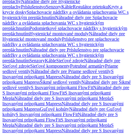
preplachy
Náhradné diely pre Hygienické
preplachy
Príslušenstvo
Senzory
Káble
Regulátor prietoku
Kryty a
krycie dosky
Splachovacie nádržky a ovládania splachovania WC s
hygienickým prepláchnutím
Náhradné diely pre Splachovacie
nádržky a ovládania splachovania WC s hygienickým
prepláchnutím
Podomietkové splachovacie nádržky s hygienickým
prepláchnutím
Hygienické montované moduly
Náhradné diely pre
Hygienické montované moduly
Príslušenstvo pre splachovacie
nádržky a ovládania splachovania WC s hygienickým
prepláchnutím
Náhradné diely pre Príslušenstvo pre splachovacie
nádržky a ovládania splachovania WC s hygienickým
prepláchnutím
Senzory
Káble
Sieťové zdroje
Náhradné diely pre
Sieťové zdroje
Sieťové komponenty
Potrubné armatúry
Priame
sedlové ventily
Náhradné diely pre Priame sedlové ventily
S
lisovanými prípojkami Mapress
Náhradné diely pre S lisovanými
prípojkami Mapress
Šikmé sedlové ventily
Náhradné diely pre Šikmé
sedlové ventily
S lisovanými prípojkami FlowFit
Náhradné diely pre
S lisovanými prípojkami FlowFit
S lisovanými prípojkami
Mepla
Náhradné diely pre S lisovanými prípojkami Mepla
S
lisovanými prípojkami Mapress
Náhradné diely pre S lisovanými
prípojkami Mapress
Guľové kohúty
Náhradné diely pre Guľové
kohúty
S lisovanými prípojkami FlowFit
Náhradné diely pre S
lisovanými prípojkami FlowFit
S lisovanými prípojkami
Mepla
Náhradné diely pre S lisovanými prípojkami Mepla
S
lisovanými prípojkami Mapress
Náhradné diely pre S lisovanými