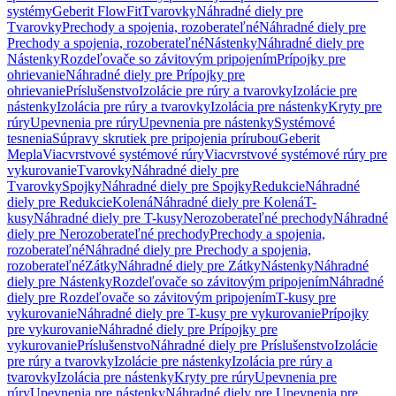
systémy
Geberit FlowFit
Tvarovky
Náhradné diely pre
Tvarovky
Prechody a spojenia, rozoberateľné
Náhradné diely pre
Prechody a spojenia, rozoberateľné
Nástenky
Náhradné diely pre
Nástenky
Rozdeľovače so závitovým pripojením
Prípojky pre
ohrievanie
Náhradné diely pre Prípojky pre
ohrievanie
Príslušenstvo
Izolácie pre rúry a tvarovky
Izolácie pre
nástenky
Izolácia pre rúry a tvarovky
Izolácia pre nástenky
Kryty pre
rúry
Upevnenia pre rúry
Upevnenia pre nástenky
Systémové
tesnenia
Súpravy skrutiek pre pripojenia prírubou
Geberit
Mepla
Viacvrstvové systémové rúry
Viacvrstvové systémové rúry pre
vykurovanie
Tvarovky
Náhradné diely pre
Tvarovky
Spojky
Náhradné diely pre Spojky
Redukcie
Náhradné
diely pre Redukcie
Kolená
Náhradné diely pre Kolená
T-
kusy
Náhradné diely pre T-kusy
Nerozoberateľné prechody
Náhradné
diely pre Nerozoberateľné prechody
Prechody a spojenia,
rozoberateľné
Náhradné diely pre Prechody a spojenia,
rozoberateľné
Zátky
Náhradné diely pre Zátky
Nástenky
Náhradné
diely pre Nástenky
Rozdeľovače so závitovým pripojením
Náhradné
diely pre Rozdeľovače so závitovým pripojením
T-kusy pre
vykurovanie
Náhradné diely pre T-kusy pre vykurovanie
Prípojky
pre vykurovanie
Náhradné diely pre Prípojky pre
vykurovanie
Príslušenstvo
Náhradné diely pre Príslušenstvo
Izolácie
pre rúry a tvarovky
Izolácie pre nástenky
Izolácia pre rúry a
tvarovky
Izolácia pre nástenky
Kryty pre rúry
Upevnenia pre
rúry
Upevnenia pre nástenky
Náhradné diely pre Upevnenia pre