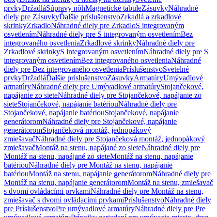
prvky
Držadlá
Súpravy nôh
Magnetické tabule
Zásuvky
Náhradné
diely pre Zásuvky
Ďalšie príslušenstvo
Zrkadlá a zrkadlové
skrinky
Zrkadlo
Náhradné diely pre Zrkadlo
S integrovaným
osvetlením
Náhradné diely pre S integrovaným osvetlením
Bez
integrovaného osvetlenia
Zrkadlové skrinky
Náhradné diely pre
Zrkadlové skrinky
S integrovaným osvetlením
Náhradné diely pre S
integrovaným osvetlením
Bez integrovaného osvetlenia
Náhradné
diely pre Bez integrovaného osvetlenia
Príslušenstvo
Svetelné
prvky
Držadlá
Ďalšie príslušenstvo
Zásuvky
Armatúry
Umývadlové
armatúry
Náhradné diely pre Umývadlové armatúry
Stojančekové,
napájanie zo siete
Náhradné diely pre Stojančekové, napájanie zo
siete
Stojančekové, napájanie batériou
Náhradné diely pre
Stojančekové, napájanie batériou
Stojančekové, napájanie
generátorom
Náhradné diely pre Stojančekové, napájanie
generátorom
Stojančeková montáž, jednopákový
zmiešavač
Náhradné diely pre Stojančeková montáž, jednopákový
zmiešavač
Montáž na stenu, napájané zo siete
Náhradné diely pre
Montáž na stenu, napájané zo siete
Montáž na stenu, napájanie
batériou
Náhradné diely pre Montáž na stenu, napájanie
batériou
Montáž na stenu, napájanie generátorom
Náhradné diely pre
Montáž na stenu, napájanie generátorom
Montáž na stenu, zmiešavač
s dvomi ovládacími prvkami
Náhradné diely pre Montáž na stenu,
zmiešavač s dvomi ovládacími prvkami
Príslušenstvo
Náhradné diely
pre Príslušenstvo
Pre umývadlové armatúry
Náhradné diely pre Pre