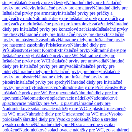
steny
Inštalačné prvky pre výlevky
Náhradné diely pre Inštalačné
prvky pre výlevky
Inštalačné prvky pre armatúry
Náhradné diely pre
Inštalačné prvky pre armatúry
Inštalačné prvky pre práčky a
umývačky riadu
Náhradné diely pre Inštalačné prvky pre práčky a
umývačky riadu
Inštalačné prvky pre konzolové zaťaženie
Náhradné
diely pre Inštalačné prvky pre konzolové zaťaženie
Inštalačné prvky
pre drezy
Náhradné diely pre Inštalačné prvky pre drezy
Inštalačné
prvky pre nástenné zásobníky
Náhradné diely pre Inštalačné prvky
pre nástenné zásobníky
Príslušenstvo
Náhradné diely pre
Príslušenstvo
Geberit Kombifix
Inštalačné prvky
Náhradné diely pre
Inštalačné prvky
Inštalačné prvky pre WC
Náhradné diely pre
Inštalačné prvky pre WC
Inštalačné prvky pre umývadlá
Náhradné
diely pre Inštalačné prvky pre umývadlá
Inštalačné prvky pre
bidety
Náhradné diely pre Inštalačné prvky pre bidety
Inštalačné
prvky pre pisoáre
Náhradné diely pre Inštalačné prvky pre
pisoáre
Inštalačné prvky pre sprchy
Náhradné diely pre Inštalačné
prvky pre sprchy
Príslušenstvo
Náhradné diely pre Príslušenstvo
Pre
inštalačné prvky pre WC
Pre upevnenia
Náhradné diely pre Pre
upevnenia
Nadomietkové splachovacie nádržky
Nadomietkové
splachovacie nádržky pre WC, z plastu
Náhradné diely pre
Nadomietkové splachovacie nádržky pre WC, z plastu
Umiestnené
na WC mise
Náhradné diely pre Umiestnené na WC mise
Vysoko
položené
Náhradné diely pre Vysoko položené
Nízko a stredne
vysoko položené
Náhradné diely pre Nízko a stredne vysoko
položené
Nadomietkové splachovacie nádržky pre WC, zo sanitárnej