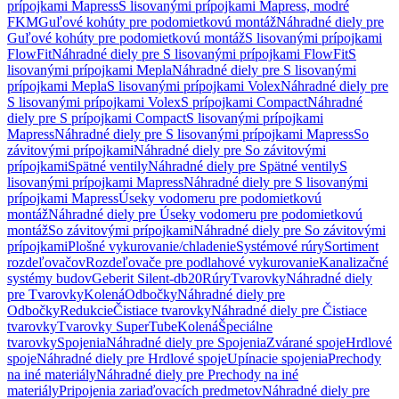
prípojkami Mapress
S lisovanými prípojkami Mapress, modré
FKM
Guľové kohúty pre podomietkovú montáž
Náhradné diely pre
Guľové kohúty pre podomietkovú montáž
S lisovanými prípojkami
FlowFit
Náhradné diely pre S lisovanými prípojkami FlowFit
S
lisovanými prípojkami Mepla
Náhradné diely pre S lisovanými
prípojkami Mepla
S lisovanými prípojkami Volex
Náhradné diely pre
S lisovanými prípojkami Volex
S prípojkami Compact
Náhradné
diely pre S prípojkami Compact
S lisovanými prípojkami
Mapress
Náhradné diely pre S lisovanými prípojkami Mapress
So
závitovými prípojkami
Náhradné diely pre So závitovými
prípojkami
Spätné ventily
Náhradné diely pre Spätné ventily
S
lisovanými prípojkami Mapress
Náhradné diely pre S lisovanými
prípojkami Mapress
Úseky vodomeru pre podomietkovú
montáž
Náhradné diely pre Úseky vodomeru pre podomietkovú
montáž
So závitovými prípojkami
Náhradné diely pre So závitovými
prípojkami
Plošné vykurovanie/chladenie
Systémové rúry
Sortiment
rozdeľovačov
Rozdeľovače pre podlahové vykurovanie
Kanalizačné
systémy budov
Geberit Silent-db20
Rúry
Tvarovky
Náhradné diely
pre Tvarovky
Kolená
Odbočky
Náhradné diely pre
Odbočky
Redukcie
Čistiace tvarovky
Náhradné diely pre Čistiace
tvarovky
Tvarovky SuperTube
Kolená
Špeciálne
tvarovky
Spojenia
Náhradné diely pre Spojenia
Zvárané spoje
Hrdlové
spoje
Náhradné diely pre Hrdlové spoje
Upínacie spojenia
Prechody
na iné materiály
Náhradné diely pre Prechody na iné
materiály
Pripojenia zariaďovacích predmetov
Náhradné diely pre