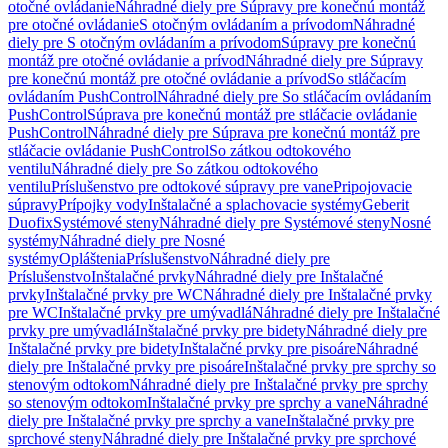
otočné ovládanie
Náhradné diely pre Súpravy pre konečnú montáž
pre otočné ovládanie
S otočným ovládaním a prívodom
Náhradné
diely pre S otočným ovládaním a prívodom
Súpravy pre konečnú
montáž pre otočné ovládanie a prívod
Náhradné diely pre Súpravy
pre konečnú montáž pre otočné ovládanie a prívod
So stláčacím
ovládaním PushControl
Náhradné diely pre So stláčacím ovládaním
PushControl
Súprava pre konečnú montáž pre stláčacie ovládanie
PushControl
Náhradné diely pre Súprava pre konečnú montáž pre
stláčacie ovládanie PushControl
So zátkou odtokového
ventilu
Náhradné diely pre So zátkou odtokového
ventilu
Príslušenstvo pre odtokové súpravy pre vane
Pripojovacie
súpravy
Prípojky vody
Inštalačné a splachovacie systémy
Geberit
Duofix
Systémové steny
Náhradné diely pre Systémové steny
Nosné
systémy
Náhradné diely pre Nosné
systémy
Opláštenia
Príslušenstvo
Náhradné diely pre
Príslušenstvo
Inštalačné prvky
Náhradné diely pre Inštalačné
prvky
Inštalačné prvky pre WC
Náhradné diely pre Inštalačné prvky
pre WC
Inštalačné prvky pre umývadlá
Náhradné diely pre Inštalačné
prvky pre umývadlá
Inštalačné prvky pre bidety
Náhradné diely pre
Inštalačné prvky pre bidety
Inštalačné prvky pre pisoáre
Náhradné
diely pre Inštalačné prvky pre pisoáre
Inštalačné prvky pre sprchy so
stenovým odtokom
Náhradné diely pre Inštalačné prvky pre sprchy
so stenovým odtokom
Inštalačné prvky pre sprchy a vane
Náhradné
diely pre Inštalačné prvky pre sprchy a vane
Inštalačné prvky pre
sprchové steny
Náhradné diely pre Inštalačné prvky pre sprchové