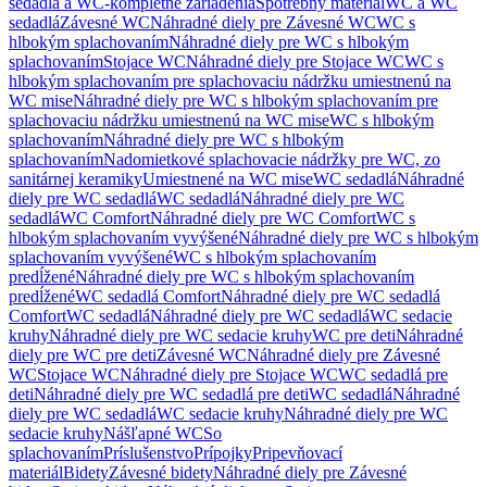
sedadlá a WC-kompletné zariadenia
Spotrebný materiál
WC a WC
sedadlá
Závesné WC
Náhradné diely pre Závesné WC
WC s
hlbokým splachovaním
Náhradné diely pre WC s hlbokým
splachovaním
Stojace WC
Náhradné diely pre Stojace WC
WC s
hlbokým splachovaním pre splachovaciu nádržku umiestnenú na
WC mise
Náhradné diely pre WC s hlbokým splachovaním pre
splachovaciu nádržku umiestnenú na WC mise
WC s hlbokým
splachovaním
Náhradné diely pre WC s hlbokým
splachovaním
Nadomietkové splachovacie nádržky pre WC, zo
sanitárnej keramiky
Umiestnené na WC mise
WC sedadlá
Náhradné
diely pre WC sedadlá
WC sedadlá
Náhradné diely pre WC
sedadlá
WC Comfort
Náhradné diely pre WC Comfort
WC s
hlbokým splachovaním vyvýšené
Náhradné diely pre WC s hlbokým
splachovaním vyvýšené
WC s hlbokým splachovaním
predĺžené
Náhradné diely pre WC s hlbokým splachovaním
predĺžené
WC sedadlá Comfort
Náhradné diely pre WC sedadlá
Comfort
WC sedadlá
Náhradné diely pre WC sedadlá
WC sedacie
kruhy
Náhradné diely pre WC sedacie kruhy
WC pre deti
Náhradné
diely pre WC pre deti
Závesné WC
Náhradné diely pre Závesné
WC
Stojace WC
Náhradné diely pre Stojace WC
WC sedadlá pre
deti
Náhradné diely pre WC sedadlá pre deti
WC sedadlá
Náhradné
diely pre WC sedadlá
WC sedacie kruhy
Náhradné diely pre WC
sedacie kruhy
Nášľapné WC
So
splachovaním
Príslušenstvo
Prípojky
Pripevňovací
materiál
Bidety
Závesné bidety
Náhradné diely pre Závesné