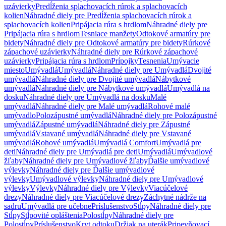
uzávierky
Predĺženia splachovacích rúrok a splachovacích
kolien
Náhradné diely pre Predĺženia splachovacích rúrok a
splachovacích kolien
Pripájacia rúra s hrdlom
Náhradné diely pre
Pripájacia rúra s hrdlom
Tesniace manžety
Odtokové armatúry pre
bidety
Náhradné diely pre Odtokové armatúry pre bidety
Rúrkové
zápachové uzávierky
Náhradné diely pre Rúrkové zápachové
uzávierky
Pripájacia rúra s hrdlom
Prípojky
Tesnenia
Umývacie
miesto
Umývadlá
Umývadlá
Náhradné diely pre Umývadlá
Dvojité
umývadlá
Náhradné diely pre Dvojité umývadlá
Nábytkové
umývadlá
Náhradné diely pre Nábytkové umývadlá
Umývadlá na
dosku
Náhradné diely pre Umývadlá na dosku
Malé
umývadlá
Náhradné diely pre Malé umývadlá
Rohové malé
umývadlo
Polozápustné umývadlá
Náhradné diely pre Polozápustné
umývadlá
Zápustné umývadlá
Náhradné diely pre Zápustné
umývadlá
Vstavané umývadlá
Náhradné diely pre Vstavané
umývadlá
Rohové umývadlá
Umývadlá Comfort
Umývadlá pre
deti
Náhradné diely pre Umývadlá pre deti
Umývadlá
Umývadlové
žľaby
Náhradné diely pre Umývadlové žľaby
Ďalšie umývadlové
výlevky
Náhradné diely pre Ďalšie umývadlové
výlevky
Umývadlové výlevky
Náhradné diely pre Umývadlové
výlevky
Výlevky
Náhradné diely pre Výlevky
Viacúčelové
drezy
Náhradné diely pre Viacúčelové drezy
Záchytné nádrže na
sadru
Umývadlá pre učebne
Príslušenstvo
Stĺpy
Náhradné diely pre
Stĺpy
Stĺpovité opláštenia
Polostĺpy
Náhradné diely pre
Polostĺpy
Príslušenstvo
Kryt odtoku
Držiak na uterák
Pripevňovací