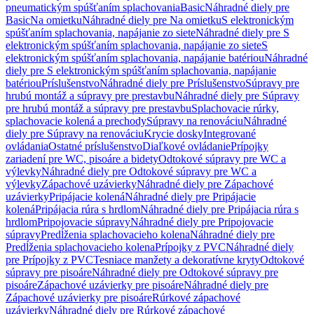
pneumatickým spúšťaním splachovania
Basic
Náhradné diely pre
Basic
Na omietku
Náhradné diely pre Na omietku
S elektronickým
spúšťaním splachovania, napájanie zo siete
Náhradné diely pre S
elektronickým spúšťaním splachovania, napájanie zo siete
S
elektronickým spúšťaním splachovania, napájanie batériou
Náhradné
diely pre S elektronickým spúšťaním splachovania, napájanie
batériou
Príslušenstvo
Náhradné diely pre Príslušenstvo
Súpravy pre
hrubú montáž a súpravy pre prestavbu
Náhradné diely pre Súpravy
pre hrubú montáž a súpravy pre prestavbu
Splachovacie rúrky,
splachovacie kolená a prechody
Súpravy na renováciu
Náhradné
diely pre Súpravy na renováciu
Krycie dosky
Integrované
ovládania
Ostatné príslušenstvo
Diaľkové ovládanie
Prípojky
zariadení pre WC, pisoáre a bidety
Odtokové súpravy pre WC a
výlevky
Náhradné diely pre Odtokové súpravy pre WC a
výlevky
Zápachové uzávierky
Náhradné diely pre Zápachové
uzávierky
Pripájacie kolená
Náhradné diely pre Pripájacie
kolená
Pripájacia rúra s hrdlom
Náhradné diely pre Pripájacia rúra s
hrdlom
Pripojovacie súpravy
Náhradné diely pre Pripojovacie
súpravy
Predĺženia splachovacieho kolena
Náhradné diely pre
Predĺženia splachovacieho kolena
Prípojky z PVC
Náhradné diely
pre Prípojky z PVC
Tesniace manžety a dekoratívne kryty
Odtokové
súpravy pre pisoáre
Náhradné diely pre Odtokové súpravy pre
pisoáre
Zápachové uzávierky pre pisoáre
Náhradné diely pre
Zápachové uzávierky pre pisoáre
Rúrkové zápachové
uzávierky
Náhradné diely pre Rúrkové zápachové