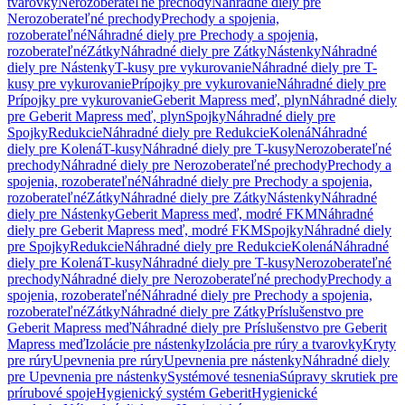
tvarovky
Nerozoberateľné prechody
Náhradné diely pre
Nerozoberateľné prechody
Prechody a spojenia,
rozoberateľné
Náhradné diely pre Prechody a spojenia,
rozoberateľné
Zátky
Náhradné diely pre Zátky
Nástenky
Náhradné
diely pre Nástenky
T-kusy pre vykurovanie
Náhradné diely pre T-
kusy pre vykurovanie
Prípojky pre vykurovanie
Náhradné diely pre
Prípojky pre vykurovanie
Geberit Mapress meď, plyn
Náhradné diely
pre Geberit Mapress meď, plyn
Spojky
Náhradné diely pre
Spojky
Redukcie
Náhradné diely pre Redukcie
Kolená
Náhradné
diely pre Kolená
T-kusy
Náhradné diely pre T-kusy
Nerozoberateľné
prechody
Náhradné diely pre Nerozoberateľné prechody
Prechody a
spojenia, rozoberateľné
Náhradné diely pre Prechody a spojenia,
rozoberateľné
Zátky
Náhradné diely pre Zátky
Nástenky
Náhradné
diely pre Nástenky
Geberit Mapress meď, modré FKM
Náhradné
diely pre Geberit Mapress meď, modré FKM
Spojky
Náhradné diely
pre Spojky
Redukcie
Náhradné diely pre Redukcie
Kolená
Náhradné
diely pre Kolená
T-kusy
Náhradné diely pre T-kusy
Nerozoberateľné
prechody
Náhradné diely pre Nerozoberateľné prechody
Prechody a
spojenia, rozoberateľné
Náhradné diely pre Prechody a spojenia,
rozoberateľné
Zátky
Náhradné diely pre Zátky
Príslušenstvo pre
Geberit Mapress meď
Náhradné diely pre Príslušenstvo pre Geberit
Mapress meď
Izolácie pre nástenky
Izolácia pre rúry a tvarovky
Kryty
pre rúry
Upevnenia pre rúry
Upevnenia pre nástenky
Náhradné diely
pre Upevnenia pre nástenky
Systémové tesnenia
Súpravy skrutiek pre
prírubové spoje
Hygienický systém Geberit
Hygienické