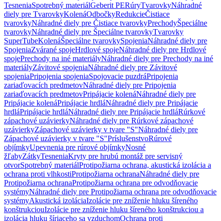
Tesnenia
Spotrebný materiál
Geberit PE
Rúry
Tvarovky
Náhradné
diely pre Tvarovky
Kolená
Odbočky
Redukcie
Čistiace
tvarovky
Náhradné diely pre Čistiace tvarovky
Prechody
Špeciálne
tvarovky
Náhradné diely pre Špeciálne tvarovky
Tvarovky
SuperTube
Kolená
Špeciálne tvarovky
Spojenia
Náhradné diely pre
Spojenia
Zvárané spoje
Hrdlové spoje
Náhradné diely pre Hrdlové
spoje
Prechody na iné materiály
Náhradné diely pre Prechody na iné
materiály
Závitové spojenia
Náhradné diely pre Závitové
spojenia
Pripojenia spojenia
Spojovacie puzdrá
Pripojenia
zariaďovacích predmetov
Náhradné diely pre Pripojenia
zariaďovacích predmetov
Pripájacie kolená
Náhradné diely pre
Pripájacie kolená
Pripájacie hrdlá
Náhradné diely pre Pripájacie
hrdlá
Pripájacie hrdlá
Náhradné diely pre Pripájacie hrdlá
Rúrkové
zápachové uzávierky
Náhradné diely pre Rúrkové zápachové
uzávierky
Zápachové uzávierky v tvare "S"
Náhradné diely pre
Zápachové uzávierky v tvare "S"
Príslušenstvo
Rúrové
objímky
Upevnenia pre rúrové objímky
Nosné
žľaby
Zátky
Tesnenia
Kryty pre hrubú montáž pre servisný
otvor
Spotrebný materiál
Protipožiarna ochrana, akustická izolácia a
ochrana proti vlhkosti
Protipožiarna ochrana
Náhradné diely pre
Protipožiarna ochrana
Protipožiarna ochrana pre odvodňovacie
systémy
Náhradné diely pre Protipožiarna ochrana pre odvodňovacie
systémy
Akustická izolácia
Izolácie pre zníženie hluku šíreného
konštrukciou
Izolácie pre zníženie hluku šíreného konštrukciou a
izolácia hluku šíriaceho sa vzduchom
Ochrana proti