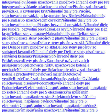
integrované ovládanie splachovania pisoárov
Náhradné diely pre Pre
integrované ovládanie splachovania pisoárov
Pisoáre, splachovacia
prevádzka, s krytom/pre kryt
Náhradné diely pre Pisoáre,
splachovacia prevádzka, s krytom/pre kryt
Rimless
Náhradné diely
pre Rimless
So splachovacím okrajom
Náhradné diely pre So
splachovacím okrajom
Pisoáre, bezvodná prevádzka
Náhradné diely
pre Pisoáre, bezvodná prevádzka
Bez krytu
Náhradné diely pre Bez
krytu
Deliace steny pisoárov
Náhradné diely pre Deliace steny
pisoárov
Deliace steny pisoárov z plastu
Náhradné diely pre Deliace
steny pisoárov z plastu
Deliace steny pisoárov zo skla
Náhradné diely
pre Deliace steny pisoárov zo skla
Deliace steny pisoárov zo
sanitárnej keramiky
Náhradné diely pre Deliace steny pisoárov zo
sanitárnej keramiky
Príslušenstvo
Náhradné diely pre
Príslušenstvo
Kryty pisoárov
Zápachové uzávierky a ich
príslušenstvo
Splachovacie rúrky, splachovacie kolená a
prechody
Náhradné diely pre Splachovacie rúrky, splachovacie
kolená a prechody
Pripevňovací materiál
Odtokové
ventily
Rozdeľovač splachovania
Prípojky zariadení
Ovládania
splachovania pisoárov
Podomietkové
Náhradné diely pre
Podomietkové
S elektronickým spúšťaním splachovania, napájanie
zo siete
Náhradné diely pre S elektronickým spúšťaním
splachovania, napájanie zo siete
S elektronickým spúšťaním
splachovania, napájanie batériou
Náhradné diely pre S
elektronickým spúšťaním splachovania, napájanie batériou
S
pneumatickým spúšťaním splachovania
Náhradné diely pre S