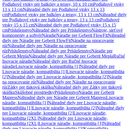
Podlahové vtoky pre balkóny a terasy, 10 x 10 cm
Podlahové vtoky
13 x 13 cm
Náhradné diely pre Podlahové vtoky 13 x 13
cm
Podlahové vtoky pre balkóny a terasy, 13 x 13 cm
Náhradné diely
pre Podlahové vtoky pre balkóny a terasy, 13 x 13 cm
Podlahové
vtoky 15 x 15 cm
Náhradné diely pre Podlahové vtoky 15 x 15
cm
Príslušenstvo
Náhradné diely pre Príslušenstvo
Nástroje, sieťové
komponenty a softvér
Náradie
Náradie pre Geberit FlowFit
Náhradné
diely pre Náradie pre Geberit FlowFit
Náradie na opracovanie
rúr
Náhradné diely pre Náradie na opracovanie
rúr
Príslušenstvo
Náhradné diely pre Príslušenstvo
Náradie pre
Geberit Mepla
Náhradné diely pre Náradie pre Geberit Mepla
Ručné
lisovacie náradie
Náhradné diely pre Ručné lisovacie
náradie
Lisovacie náradie, kompatibilita [1]
Náhradné diely pre
Lisovacie náradie, kompatibilita [1]
Lisovacie náradie, kompatibilita
[2]
Náhradné diely pre Lisovacie náradie, kompatibilita [2]
Náradie
na opracovanie rúr
Náhradné diely pre Náradie na opracovanie
rúr
Zátky pre tlakovú skúšku
Náhradné diely pre Zátky pre tlakovú
skúšku
Skúšobné prostriedky
Príslušenstvo
Náradie pre Geberit
Mapress
Náhradné diely pre Náradie pre Geberit Mapress
Lisovacie
náradie, kompatibilita [1]
Náhradné diely pre Lisovacie náradie,
kompatibilita [1]
Lisovacie náradie, kompatibilita [2]
Náhradné diely
pre Lisovacie náradie, kompatibilita [2]
Lisovacie náradie,
kompatibilita [2XL]
Náhradné diely pre Lisovacie náradie,
kompatibilita [2XL]
Lisovacie náradie, kompatibilita [3]
Náhradné
diely pre Lisovacie náradie, kompatibilita [3]
Kompatibilita