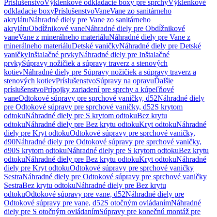
Príslušenstvo
Výklenkové odkladacie boxy pre sprchy
Výklenkové
odkladacie boxy
Príslušenstvo
Vane
Vane zo sanitárneho
akrylátu
Náhradné diely pre Vane zo sanitárneho
akrylátu
Obdĺžnikové vane
Náhradné diely pre Obdĺžnikové
vane
Vane z minerálneho materiálu
Náhradné diely pre Vane z
minerálneho materiálu
Detské vaničky
Náhradné diely pre Detské
vaničky
Inštalačné prvky
Náhradné diely pre Inštalačné
prvky
Súpravy nožičiek a súpravy traverz a stenových
kotiev
Náhradné diely pre Súpravy nožičiek a súpravy traverz a
stenových kotiev
Príslušenstvo
Súpravy na opravu
Ďalšie
príslušenstvo
Prípojky zariadení pre sprchy a kúpeľňové
vane
Odtokové súpravy pre sprchové vaničky, d52
Náhradné diely
pre Odtokové súpravy pre sprchové vaničky, d52
S krytom
odtoku
Náhradné diely pre S krytom odtoku
Bez krytu
odtoku
Náhradné diely pre Bez krytu odtoku
Kryt odtoku
Náhradné
diely pre Kryt odtoku
Odtokové súpravy pre sprchové vaničky,
d90
Náhradné diely pre Odtokové súpravy pre sprchové vaničky,
d90
S krytom odtoku
Náhradné diely pre S krytom odtoku
Bez krytu
odtoku
Náhradné diely pre Bez krytu odtoku
Kryt odtoku
Náhradné
diely pre Kryt odtoku
Odtokové súpravy pre sprchové vaničky
Sestra
Náhradné diely pre Odtokové súpravy pre sprchové vaničky
Sestra
Bez krytu odtoku
Náhradné diely pre Bez krytu
odtoku
Odtokové súpravy pre vane, d52
Náhradné diely pre
Odtokové súpravy pre vane, d52
S otočným ovládaním
Náhradné
diely pre S otočným ovládaním
Súpravy pre konečnú montáž pre