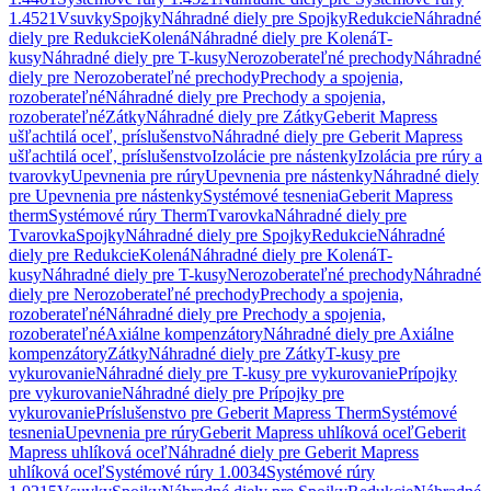
1.4521
Vsuvky
Spojky
Náhradné diely pre Spojky
Redukcie
Náhradné
diely pre Redukcie
Kolená
Náhradné diely pre Kolená
T-
kusy
Náhradné diely pre T-kusy
Nerozoberateľné prechody
Náhradné
diely pre Nerozoberateľné prechody
Prechody a spojenia,
rozoberateľné
Náhradné diely pre Prechody a spojenia,
rozoberateľné
Zátky
Náhradné diely pre Zátky
Geberit Mapress
ušľachtilá oceľ, príslušenstvo
Náhradné diely pre Geberit Mapress
ušľachtilá oceľ, príslušenstvo
Izolácie pre nástenky
Izolácia pre rúry a
tvarovky
Upevnenia pre rúry
Upevnenia pre nástenky
Náhradné diely
pre Upevnenia pre nástenky
Systémové tesnenia
Geberit Mapress
therm
Systémové rúry Therm
Tvarovka
Náhradné diely pre
Tvarovka
Spojky
Náhradné diely pre Spojky
Redukcie
Náhradné
diely pre Redukcie
Kolená
Náhradné diely pre Kolená
T-
kusy
Náhradné diely pre T-kusy
Nerozoberateľné prechody
Náhradné
diely pre Nerozoberateľné prechody
Prechody a spojenia,
rozoberateľné
Náhradné diely pre Prechody a spojenia,
rozoberateľné
Axiálne kompenzátory
Náhradné diely pre Axiálne
kompenzátory
Zátky
Náhradné diely pre Zátky
T-kusy pre
vykurovanie
Náhradné diely pre T-kusy pre vykurovanie
Prípojky
pre vykurovanie
Náhradné diely pre Prípojky pre
vykurovanie
Príslušenstvo pre Geberit Mapress Therm
Systémové
tesnenia
Upevnenia pre rúry
Geberit Mapress uhlíková oceľ
Geberit
Mapress uhlíková oceľ
Náhradné diely pre Geberit Mapress
uhlíková oceľ
Systémové rúry 1.0034
Systémové rúry