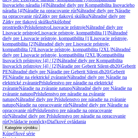
lisovacieho náradia [4]
Náhradné diely pre Kompatibilita lisovacieho
náradia [4]
Náradie na opracovanie rúr
Náhradné diely pre Náradie
na opracovanie rúr
Zátky pre tlakovú skúšku
Náhradné diely pre
Zátky pre tlakovú skúšku
Skúšobné
prostriedky
Príslušenstvo
Lisovacie prístroje
Náhradné diely pre
Lisovacie prístroje
Lisovacie prístroje, kompatibilita [1]
Náhradné
diely pre Lisovacie prístroje, kompatibilita [1]
Lisovacie prístroje,
kompatibilita [2]
Náhradné diely pre Lisovacie prístroje,
kompatibilita [2]
Lisovacie prístroje, kompatibilita [2XL]
Náhradné
diely pre Lisovacie prístroje, kompatibilita [2XL]
Kompatibilita
lisovacích prístrojov [4] / [2]
Náhradné diely pre Kompatibilita
lisovacích prístrojov [4] / [2]
Náradie pre Geberit Silent-db20/Geberit
PE
Náhradné diely pre Náradie pre Geberit Silent-db20/Geberit
PE
Náradie na elektrické zváranie
Náhradné diely pre Náradie na
elektrické zváranie
Príslušenstvo pre náradie na elektrické
zváranie
Náradie na zváranie natupo
Náhradné diely pre Náradie na
zváranie natupo
Príslušenstvo pre náradie na zváranie
natupo
Náhradné diely pre Príslušenstvo pre náradie na zváranie
natupo
Náradie na opracovanie rúr
Náhradné diely pre Náradie na
opracovanie rúr
Príslušenstvo pre náradie na opracovanie
rúr
Náhradné diely pre Príslušenstvo pre náradie na opracovanie
rúr
Ovládacie pomôcky
Diaľkové ovládania
Kategórie výrobku
Kúpeľňové série