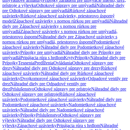
umývadlové armatúry
Prípojky zariadení pre umývacie miesto, drez,
prístroje a výlevku
Odtokové súpravy pre umývadlá
Náhradné diely
pre Odtokové súpravy pre umývadlá
Rúrkové zápachové
uzávierky
Rúrkové zápachové uzávierky, priestorovo úsporný
model
Zápachové uzávierky s nornou rúrkou pre umývadlá
Náhradné
diely pre Zápachové uzávierky s nornou rúrkou pre
umývadlá
Zápachové uzávierky s nornou rúrkou pre umývadlá,
priestorovo úsporné
Náhradné diely pre Zápachové uzávierky s
nornou rúrkou pre umývadlá, priestorovo úsporné
Podomietkové
zápachové uzávierky
Náhradné diely pre Podomietkové zápachové
uzávierky
Prípojky pre umývadlá
Náhradné diely pre Prípojky pre
umývadlá
Pripájacia rúra s hrdlom
Kryty
Prípojky
Náhradné diely pre
Prípojky
Tesnenia
Predĺženia
Ovládania
Odtokové súpravy pre
drezy
Náhradné diely pre Odtokové súpravy pre drezy
Rúrkové
zápachové uzávierky
Náhradné diely pre Rúrkové zápachové
uzávierky
Dvojkomorové zápachové uzávierky
Odpadové ventily pre
drez
Náhradné diely pre Odpadové ventily pre
drez
Príslušenstvo
Odtokové súpravy pre prístroje
Náhradné diely pre
Odtokové súpravy pre prístroje
Rúrkové zápachové
uzávierky
Podomietkové zápachové uzávierky
Náhradné diely pre
Podomietkové zápachové uzávierky
Nadomietkové zápachové
uzávierky
Náhradné diely pre Nadomietkové zápachové
uzávierky
Prípojky
Príslušenstvo
Odtokové súpravy pre
výlevky
Náhradné diely pre Odtokové súpravy pre
výlevky
Zápachové uzávierky
Pripájacia rúra s hrdlom
Náhradné