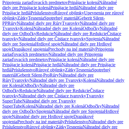
Pripojenia zariaďovacích predmetov
Pripájacie kolená
Náhradné
diely pre Pripájacie kolená
Pripájacie hrdlá
Náhradné diely pre
Pripájacie hrdlá
Príslušenstvo
Rúrové objímky
Upevnenia pre rúrové
objímky
Zátky
Tesnenia
Spotrebný materiál
Geberit Silent-
PP
Rúry
Náhradné diely pre Rúry
Tvarovky
Náhradné diely pre
Tvarovky
Kolená
Náhradné diely pre Kolená
Odbočky
Náhradné
diely pre Odbočky
Redukcie
Náhradné diely pre Redukcie
Čistiace
tvarovky
Náhradné diely pre Čistiace tvarovky
Spojenia
Náhradné
diely pre Spojenia
Hrdlové spoje
Náhradné diely pre Hrdlové
spoje
Drapákové spojenia
Prechody na iné materiály
Pripojenia
zariaďovacích predmetov
Náhradné diely pre Pripojenia
zariaďovacích predmetov
Pripájacie kolená
Náhradné diely pre
Pripájacie kolená
Pripájacie hrdlá
Náhradné diely pre Pripájacie
hrdlá
Príslušenstvo
Rúrové objímky
Zátky
Tesnenia
Spotrebný
materiál
Geberit Silent-Pro
Rúry
Náhradné diely pre
Rúry
Tvarovky
Náhradné diely pre Tvarovky
Kolená
Náhradné diely
pre Kolená
Odbočky
Náhradné diely pre
Odbočky
Redukcie
Náhradné diely pre Redukcie
Čistiace
tvarovky
Náhradné diely pre Čistiace tvarovky
Tvarovky
SuperTube
Náhradné diely pre Tvarovky
SuperTube
Kolená
Náhradné diely pre Kolená
Odbočky
Náhradné
diely pre Odbočky
Spojenia
Náhradné diely pre Spojenia
Hrdlové
spoje
Náhradné diely pre Hrdlové spoje
Drapákové
spojenia
Prechody na iné materiály
Príslušenstvo
Náhradné diely pre
Príslušenstvo
Rúrové objímky
Zátky
Tesnenia
Náhradné diely pre