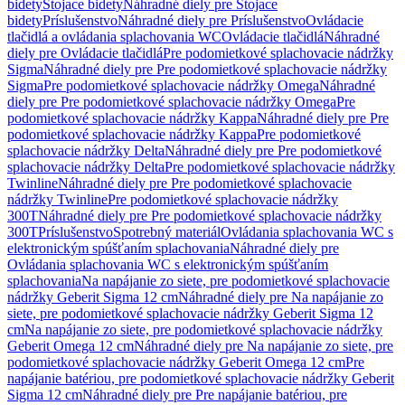
bidety
Stojace bidety
Náhradné diely pre Stojace
bidety
Príslušenstvo
Náhradné diely pre Príslušenstvo
Ovládacie
tlačidlá a ovládania splachovania WC
Ovládacie tlačidlá
Náhradné
diely pre Ovládacie tlačidlá
Pre podomietkové splachovacie nádržky
Sigma
Náhradné diely pre Pre podomietkové splachovacie nádržky
Sigma
Pre podomietkové splachovacie nádržky Omega
Náhradné
diely pre Pre podomietkové splachovacie nádržky Omega
Pre
podomietkové splachovacie nádržky Kappa
Náhradné diely pre Pre
podomietkové splachovacie nádržky Kappa
Pre podomietkové
splachovacie nádržky Delta
Náhradné diely pre Pre podomietkové
splachovacie nádržky Delta
Pre podomietkové splachovacie nádržky
Twinline
Náhradné diely pre Pre podomietkové splachovacie
nádržky Twinline
Pre podomietkové splachovacie nádržky
300T
Náhradné diely pre Pre podomietkové splachovacie nádržky
300T
Príslušenstvo
Spotrebný materiál
Ovládania splachovania WC s
elektronickým spúšťaním splachovania
Náhradné diely pre
Ovládania splachovania WC s elektronickým spúšťaním
splachovania
Na napájanie zo siete, pre podomietkové splachovacie
nádržky Geberit Sigma 12 cm
Náhradné diely pre Na napájanie zo
siete, pre podomietkové splachovacie nádržky Geberit Sigma 12
cm
Na napájanie zo siete, pre podomietkové splachovacie nádržky
Geberit Omega 12 cm
Náhradné diely pre Na napájanie zo siete, pre
podomietkové splachovacie nádržky Geberit Omega 12 cm
Pre
napájanie batériou, pre podomietkové splachovacie nádržky Geberit
Sigma 12 cm
Náhradné diely pre Pre napájanie batériou, pre