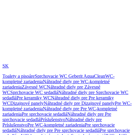
SK
Toalety a pisoáre
Sprchovacie WC Geberit AquaClean
WC-
kompletné zariadenia
Náhradné diely pre WC-kompletné
zariadenia
Závesné WC
Náhradné diely pre Závesné
WC
Sprchovacie WC sedadlá
Náhradné diely pre Sprchovacie WC
sedadlá
Pre keramiky WC
Náhradné diely pre Pre keramiky
WC
Dizajnové panely
Náhradné diely pre Dizajnové panely
Pre WC-
kompletné zariadenia
Náhradné diely pre Pre WC-kompletné
zariadenia
Pre sprchovacie sedadlá
Náhradné diely pre Pre
sprchovacie sedadlá
Príslušenstvo
Náhradné diely pre
Príslušenstvo
Pre WC-kompletné zariadenia
Pre sprchovacie
sedadlá
Náhradné diely pre Pre sprchovacie sedadlá
Pre sprchovacie