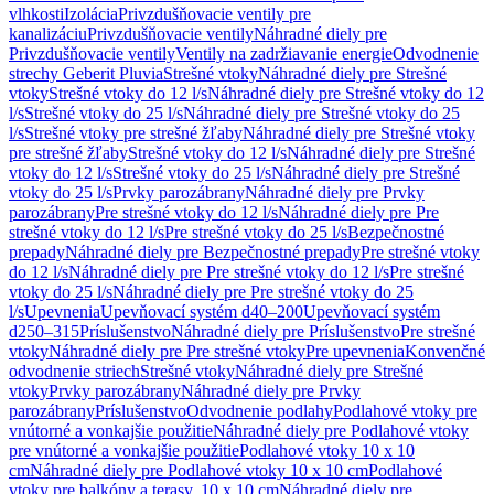
vlhkosti
Izolácia
Privzdušňovacie ventily pre
kanalizáciu
Privzdušňovacie ventily
Náhradné diely pre
Privzdušňovacie ventily
Ventily na zadržiavanie energie
Odvodnenie
strechy Geberit Pluvia
Strešné vtoky
Náhradné diely pre Strešné
vtoky
Strešné vtoky do 12 l/s
Náhradné diely pre Strešné vtoky do 12
l/s
Strešné vtoky do 25 l/s
Náhradné diely pre Strešné vtoky do 25
l/s
Strešné vtoky pre strešné žľaby
Náhradné diely pre Strešné vtoky
pre strešné žľaby
Strešné vtoky do 12 l/s
Náhradné diely pre Strešné
vtoky do 12 l/s
Strešné vtoky do 25 l/s
Náhradné diely pre Strešné
vtoky do 25 l/s
Prvky parozábrany
Náhradné diely pre Prvky
parozábrany
Pre strešné vtoky do 12 l/s
Náhradné diely pre Pre
strešné vtoky do 12 l/s
Pre strešné vtoky do 25 l/s
Bezpečnostné
prepady
Náhradné diely pre Bezpečnostné prepady
Pre strešné vtoky
do 12 l/s
Náhradné diely pre Pre strešné vtoky do 12 l/s
Pre strešné
vtoky do 25 l/s
Náhradné diely pre Pre strešné vtoky do 25
l/s
Upevnenia
Upevňovací systém d40–200
Upevňovací systém
d250–315
Príslušenstvo
Náhradné diely pre Príslušenstvo
Pre strešné
vtoky
Náhradné diely pre Pre strešné vtoky
Pre upevnenia
Konvenčné
odvodnenie striech
Strešné vtoky
Náhradné diely pre Strešné
vtoky
Prvky parozábrany
Náhradné diely pre Prvky
parozábrany
Príslušenstvo
Odvodnenie podlahy
Podlahové vtoky pre
vnútorné a vonkajšie použitie
Náhradné diely pre Podlahové vtoky
pre vnútorné a vonkajšie použitie
Podlahové vtoky 10 x 10
cm
Náhradné diely pre Podlahové vtoky 10 x 10 cm
Podlahové
vtoky pre balkóny a terasy, 10 x 10 cm
Náhradné diely pre