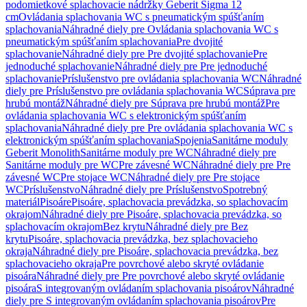
podomietkové splachovacie nádržky Geberit Sigma 12
cm
Ovládania splachovania WC s pneumatickým spúšťaním
splachovania
Náhradné diely pre Ovládania splachovania WC s
pneumatickým spúšťaním splachovania
Pre dvojité
splachovanie
Náhradné diely pre Pre dvojité splachovanie
Pre
jednoduché splachovanie
Náhradné diely pre Pre jednoduché
splachovanie
Príslušenstvo pre ovládania splachovania WC
Náhradné
diely pre Príslušenstvo pre ovládania splachovania WC
Súprava pre
hrubú montáž
Náhradné diely pre Súprava pre hrubú montáž
Pre
ovládania splachovania WC s elektronickým spúšťaním
splachovania
Náhradné diely pre Pre ovládania splachovania WC s
elektronickým spúšťaním splachovania
Spojenia
Sanitárne moduly
Geberit Monolith
Sanitárne moduly pre WC
Náhradné diely pre
Sanitárne moduly pre WC
Pre závesné WC
Náhradné diely pre Pre
závesné WC
Pre stojace WC
Náhradné diely pre Pre stojace
WC
Príslušenstvo
Náhradné diely pre Príslušenstvo
Spotrebný
materiál
Pisoáre
Pisoáre, splachovacia prevádzka, so splachovacím
okrajom
Náhradné diely pre Pisoáre, splachovacia prevádzka, so
splachovacím okrajom
Bez krytu
Náhradné diely pre Bez
krytu
Pisoáre, splachovacia prevádzka, bez splachovacieho
okraja
Náhradné diely pre Pisoáre, splachovacia prevádzka, bez
splachovacieho okraja
Pre povrchové alebo skryté ovládanie
pisoára
Náhradné diely pre Pre povrchové alebo skryté ovládanie
pisoára
S integrovaným ovládaním splachovania pisoárov
Náhradné
diely pre S integrovaným ovládaním splachovania pisoárov
Pre