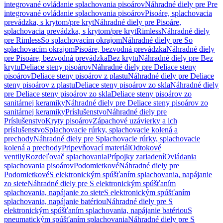
integrované ovládanie splachovania pisoárov
Náhradné diely pre Pre
integrované ovládanie splachovania pisoárov
Pisoáre, splachovacia
prevádzka, s krytom/pre kryt
Náhradné diely pre Pisoáre,
splachovacia prevádzka, s krytom/pre kryt
Rimless
Náhradné diely
pre Rimless
So splachovacím okrajom
Náhradné diely pre So
splachovacím okrajom
Pisoáre, bezvodná prevádzka
Náhradné diely
pre Pisoáre, bezvodná prevádzka
Bez krytu
Náhradné diely pre Bez
krytu
Deliace steny pisoárov
Náhradné diely pre Deliace steny
pisoárov
Deliace steny pisoárov z plastu
Náhradné diely pre Deliace
steny pisoárov z plastu
Deliace steny pisoárov zo skla
Náhradné diely
pre Deliace steny pisoárov zo skla
Deliace steny pisoárov zo
sanitárnej keramiky
Náhradné diely pre Deliace steny pisoárov zo
sanitárnej keramiky
Príslušenstvo
Náhradné diely pre
Príslušenstvo
Kryty pisoárov
Zápachové uzávierky a ich
príslušenstvo
Splachovacie rúrky, splachovacie kolená a
prechody
Náhradné diely pre Splachovacie rúrky, splachovacie
kolená a prechody
Pripevňovací materiál
Odtokové
ventily
Rozdeľovač splachovania
Prípojky zariadení
Ovládania
splachovania pisoárov
Podomietkové
Náhradné diely pre
Podomietkové
S elektronickým spúšťaním splachovania, napájanie
zo siete
Náhradné diely pre S elektronickým spúšťaním
splachovania, napájanie zo siete
S elektronickým spúšťaním
splachovania, napájanie batériou
Náhradné diely pre S
elektronickým spúšťaním splachovania, napájanie batériou
S
pneumatickým spúšťaním splachovania
Náhradné diely pre S