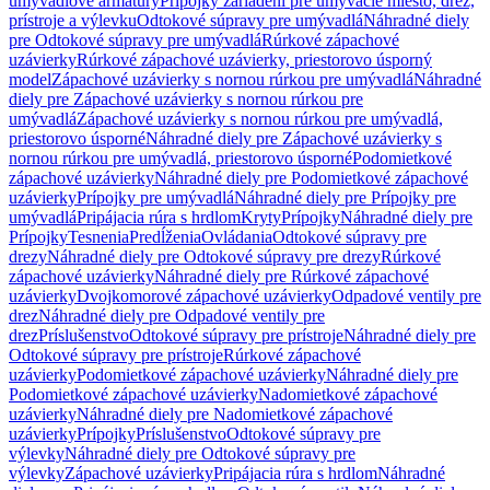
umývadlové armatúry
Prípojky zariadení pre umývacie miesto, drez,
prístroje a výlevku
Odtokové súpravy pre umývadlá
Náhradné diely
pre Odtokové súpravy pre umývadlá
Rúrkové zápachové
uzávierky
Rúrkové zápachové uzávierky, priestorovo úsporný
model
Zápachové uzávierky s nornou rúrkou pre umývadlá
Náhradné
diely pre Zápachové uzávierky s nornou rúrkou pre
umývadlá
Zápachové uzávierky s nornou rúrkou pre umývadlá,
priestorovo úsporné
Náhradné diely pre Zápachové uzávierky s
nornou rúrkou pre umývadlá, priestorovo úsporné
Podomietkové
zápachové uzávierky
Náhradné diely pre Podomietkové zápachové
uzávierky
Prípojky pre umývadlá
Náhradné diely pre Prípojky pre
umývadlá
Pripájacia rúra s hrdlom
Kryty
Prípojky
Náhradné diely pre
Prípojky
Tesnenia
Predĺženia
Ovládania
Odtokové súpravy pre
drezy
Náhradné diely pre Odtokové súpravy pre drezy
Rúrkové
zápachové uzávierky
Náhradné diely pre Rúrkové zápachové
uzávierky
Dvojkomorové zápachové uzávierky
Odpadové ventily pre
drez
Náhradné diely pre Odpadové ventily pre
drez
Príslušenstvo
Odtokové súpravy pre prístroje
Náhradné diely pre
Odtokové súpravy pre prístroje
Rúrkové zápachové
uzávierky
Podomietkové zápachové uzávierky
Náhradné diely pre
Podomietkové zápachové uzávierky
Nadomietkové zápachové
uzávierky
Náhradné diely pre Nadomietkové zápachové
uzávierky
Prípojky
Príslušenstvo
Odtokové súpravy pre
výlevky
Náhradné diely pre Odtokové súpravy pre
výlevky
Zápachové uzávierky
Pripájacia rúra s hrdlom
Náhradné