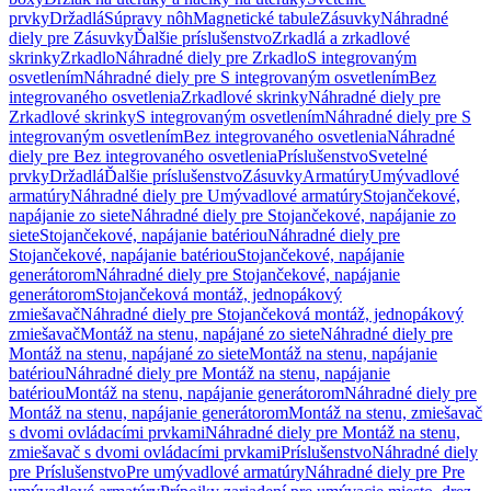
prvky
Držadlá
Súpravy nôh
Magnetické tabule
Zásuvky
Náhradné
diely pre Zásuvky
Ďalšie príslušenstvo
Zrkadlá a zrkadlové
skrinky
Zrkadlo
Náhradné diely pre Zrkadlo
S integrovaným
osvetlením
Náhradné diely pre S integrovaným osvetlením
Bez
integrovaného osvetlenia
Zrkadlové skrinky
Náhradné diely pre
Zrkadlové skrinky
S integrovaným osvetlením
Náhradné diely pre S
integrovaným osvetlením
Bez integrovaného osvetlenia
Náhradné
diely pre Bez integrovaného osvetlenia
Príslušenstvo
Svetelné
prvky
Držadlá
Ďalšie príslušenstvo
Zásuvky
Armatúry
Umývadlové
armatúry
Náhradné diely pre Umývadlové armatúry
Stojančekové,
napájanie zo siete
Náhradné diely pre Stojančekové, napájanie zo
siete
Stojančekové, napájanie batériou
Náhradné diely pre
Stojančekové, napájanie batériou
Stojančekové, napájanie
generátorom
Náhradné diely pre Stojančekové, napájanie
generátorom
Stojančeková montáž, jednopákový
zmiešavač
Náhradné diely pre Stojančeková montáž, jednopákový
zmiešavač
Montáž na stenu, napájané zo siete
Náhradné diely pre
Montáž na stenu, napájané zo siete
Montáž na stenu, napájanie
batériou
Náhradné diely pre Montáž na stenu, napájanie
batériou
Montáž na stenu, napájanie generátorom
Náhradné diely pre
Montáž na stenu, napájanie generátorom
Montáž na stenu, zmiešavač
s dvomi ovládacími prvkami
Náhradné diely pre Montáž na stenu,
zmiešavač s dvomi ovládacími prvkami
Príslušenstvo
Náhradné diely
pre Príslušenstvo
Pre umývadlové armatúry
Náhradné diely pre Pre