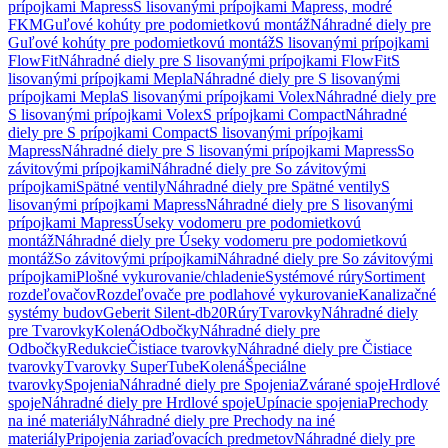
prípojkami Mapress
S lisovanými prípojkami Mapress, modré
FKM
Guľové kohúty pre podomietkovú montáž
Náhradné diely pre
Guľové kohúty pre podomietkovú montáž
S lisovanými prípojkami
FlowFit
Náhradné diely pre S lisovanými prípojkami FlowFit
S
lisovanými prípojkami Mepla
Náhradné diely pre S lisovanými
prípojkami Mepla
S lisovanými prípojkami Volex
Náhradné diely pre
S lisovanými prípojkami Volex
S prípojkami Compact
Náhradné
diely pre S prípojkami Compact
S lisovanými prípojkami
Mapress
Náhradné diely pre S lisovanými prípojkami Mapress
So
závitovými prípojkami
Náhradné diely pre So závitovými
prípojkami
Spätné ventily
Náhradné diely pre Spätné ventily
S
lisovanými prípojkami Mapress
Náhradné diely pre S lisovanými
prípojkami Mapress
Úseky vodomeru pre podomietkovú
montáž
Náhradné diely pre Úseky vodomeru pre podomietkovú
montáž
So závitovými prípojkami
Náhradné diely pre So závitovými
prípojkami
Plošné vykurovanie/chladenie
Systémové rúry
Sortiment
rozdeľovačov
Rozdeľovače pre podlahové vykurovanie
Kanalizačné
systémy budov
Geberit Silent-db20
Rúry
Tvarovky
Náhradné diely
pre Tvarovky
Kolená
Odbočky
Náhradné diely pre
Odbočky
Redukcie
Čistiace tvarovky
Náhradné diely pre Čistiace
tvarovky
Tvarovky SuperTube
Kolená
Špeciálne
tvarovky
Spojenia
Náhradné diely pre Spojenia
Zvárané spoje
Hrdlové
spoje
Náhradné diely pre Hrdlové spoje
Upínacie spojenia
Prechody
na iné materiály
Náhradné diely pre Prechody na iné
materiály
Pripojenia zariaďovacích predmetov
Náhradné diely pre