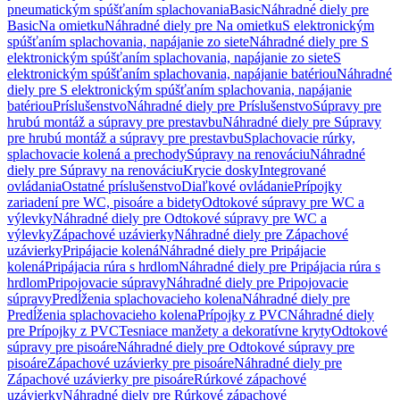
pneumatickým spúšťaním splachovania
Basic
Náhradné diely pre
Basic
Na omietku
Náhradné diely pre Na omietku
S elektronickým
spúšťaním splachovania, napájanie zo siete
Náhradné diely pre S
elektronickým spúšťaním splachovania, napájanie zo siete
S
elektronickým spúšťaním splachovania, napájanie batériou
Náhradné
diely pre S elektronickým spúšťaním splachovania, napájanie
batériou
Príslušenstvo
Náhradné diely pre Príslušenstvo
Súpravy pre
hrubú montáž a súpravy pre prestavbu
Náhradné diely pre Súpravy
pre hrubú montáž a súpravy pre prestavbu
Splachovacie rúrky,
splachovacie kolená a prechody
Súpravy na renováciu
Náhradné
diely pre Súpravy na renováciu
Krycie dosky
Integrované
ovládania
Ostatné príslušenstvo
Diaľkové ovládanie
Prípojky
zariadení pre WC, pisoáre a bidety
Odtokové súpravy pre WC a
výlevky
Náhradné diely pre Odtokové súpravy pre WC a
výlevky
Zápachové uzávierky
Náhradné diely pre Zápachové
uzávierky
Pripájacie kolená
Náhradné diely pre Pripájacie
kolená
Pripájacia rúra s hrdlom
Náhradné diely pre Pripájacia rúra s
hrdlom
Pripojovacie súpravy
Náhradné diely pre Pripojovacie
súpravy
Predĺženia splachovacieho kolena
Náhradné diely pre
Predĺženia splachovacieho kolena
Prípojky z PVC
Náhradné diely
pre Prípojky z PVC
Tesniace manžety a dekoratívne kryty
Odtokové
súpravy pre pisoáre
Náhradné diely pre Odtokové súpravy pre
pisoáre
Zápachové uzávierky pre pisoáre
Náhradné diely pre
Zápachové uzávierky pre pisoáre
Rúrkové zápachové
uzávierky
Náhradné diely pre Rúrkové zápachové