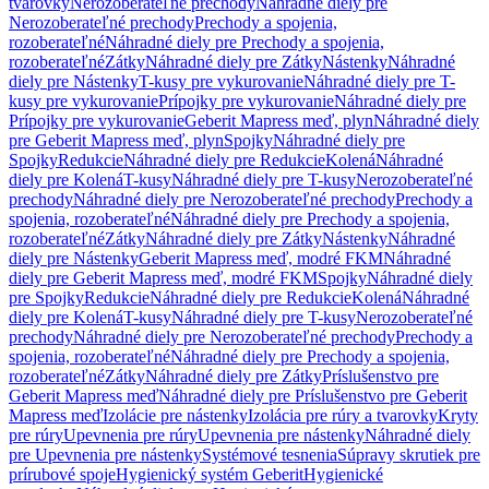
tvarovky
Nerozoberateľné prechody
Náhradné diely pre
Nerozoberateľné prechody
Prechody a spojenia,
rozoberateľné
Náhradné diely pre Prechody a spojenia,
rozoberateľné
Zátky
Náhradné diely pre Zátky
Nástenky
Náhradné
diely pre Nástenky
T-kusy pre vykurovanie
Náhradné diely pre T-
kusy pre vykurovanie
Prípojky pre vykurovanie
Náhradné diely pre
Prípojky pre vykurovanie
Geberit Mapress meď, plyn
Náhradné diely
pre Geberit Mapress meď, plyn
Spojky
Náhradné diely pre
Spojky
Redukcie
Náhradné diely pre Redukcie
Kolená
Náhradné
diely pre Kolená
T-kusy
Náhradné diely pre T-kusy
Nerozoberateľné
prechody
Náhradné diely pre Nerozoberateľné prechody
Prechody a
spojenia, rozoberateľné
Náhradné diely pre Prechody a spojenia,
rozoberateľné
Zátky
Náhradné diely pre Zátky
Nástenky
Náhradné
diely pre Nástenky
Geberit Mapress meď, modré FKM
Náhradné
diely pre Geberit Mapress meď, modré FKM
Spojky
Náhradné diely
pre Spojky
Redukcie
Náhradné diely pre Redukcie
Kolená
Náhradné
diely pre Kolená
T-kusy
Náhradné diely pre T-kusy
Nerozoberateľné
prechody
Náhradné diely pre Nerozoberateľné prechody
Prechody a
spojenia, rozoberateľné
Náhradné diely pre Prechody a spojenia,
rozoberateľné
Zátky
Náhradné diely pre Zátky
Príslušenstvo pre
Geberit Mapress meď
Náhradné diely pre Príslušenstvo pre Geberit
Mapress meď
Izolácie pre nástenky
Izolácia pre rúry a tvarovky
Kryty
pre rúry
Upevnenia pre rúry
Upevnenia pre nástenky
Náhradné diely
pre Upevnenia pre nástenky
Systémové tesnenia
Súpravy skrutiek pre
prírubové spoje
Hygienický systém Geberit
Hygienické