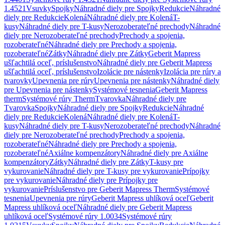
1.4521
Vsuvky
Spojky
Náhradné diely pre Spojky
Redukcie
Náhradné
diely pre Redukcie
Kolená
Náhradné diely pre Kolená
T-
kusy
Náhradné diely pre T-kusy
Nerozoberateľné prechody
Náhradné
diely pre Nerozoberateľné prechody
Prechody a spojenia,
rozoberateľné
Náhradné diely pre Prechody a spojenia,
rozoberateľné
Zátky
Náhradné diely pre Zátky
Geberit Mapress
ušľachtilá oceľ, príslušenstvo
Náhradné diely pre Geberit Mapress
ušľachtilá oceľ, príslušenstvo
Izolácie pre nástenky
Izolácia pre rúry a
tvarovky
Upevnenia pre rúry
Upevnenia pre nástenky
Náhradné diely
pre Upevnenia pre nástenky
Systémové tesnenia
Geberit Mapress
therm
Systémové rúry Therm
Tvarovka
Náhradné diely pre
Tvarovka
Spojky
Náhradné diely pre Spojky
Redukcie
Náhradné
diely pre Redukcie
Kolená
Náhradné diely pre Kolená
T-
kusy
Náhradné diely pre T-kusy
Nerozoberateľné prechody
Náhradné
diely pre Nerozoberateľné prechody
Prechody a spojenia,
rozoberateľné
Náhradné diely pre Prechody a spojenia,
rozoberateľné
Axiálne kompenzátory
Náhradné diely pre Axiálne
kompenzátory
Zátky
Náhradné diely pre Zátky
T-kusy pre
vykurovanie
Náhradné diely pre T-kusy pre vykurovanie
Prípojky
pre vykurovanie
Náhradné diely pre Prípojky pre
vykurovanie
Príslušenstvo pre Geberit Mapress Therm
Systémové
tesnenia
Upevnenia pre rúry
Geberit Mapress uhlíková oceľ
Geberit
Mapress uhlíková oceľ
Náhradné diely pre Geberit Mapress
uhlíková oceľ
Systémové rúry 1.0034
Systémové rúry