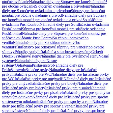
otočné ovládanie
Náhradné diely pre Súpravy pre konečnú montáž
pre otočné ovládanie
S otočným ovládaním a prívodom
Náhradné
diely pre S otočným ovládaním a prívodom
Súpravy pre konečnú
montáž pre otočné ovládanie a prívod
Náhradné diely pre Súpravy
pre konečnú montáž pre otočné ovládanie a prívod
So stláčacím
ovládaním PushControl
Náhradné diely pre So stláčacím ovládaním
PushControl
Súprava pre konečnú montáž pre stláčacie ovládanie
PushControl
Náhradné diely pre Súprava pre konečnú montáž pre
stláčacie ovládanie PushControl
So zátkou odtokového
ventilu
Náhradné diely pre So zátkou odtokového
ventilu
Príslušenstvo pre odtokové súpravy pre vane
Pripojovacie
súpravy
Prípojky vody
Inštalačné a splachovacie systémy
Geberit
Duofix
Systémové steny
Náhradné diely pre Systémové steny
Nosné
systémy
Náhradné diely pre Nosné
systémy
Opláštenia
Príslušenstvo
Náhradné diely pre
Príslušenstvo
Inštalačné prvky
Náhradné diely pre Inštalačné
prvky
Inštalačné prvky pre WC
Náhradné diely pre Inštalačné prvky
pre WC
Inštalačné prvky pre umývadlá
Náhradné diely pre Inštalačné
prvky pre umývadlá
Inštalačné prvky pre bidety
Náhradné diely pre
Inštalačné prvky pre bidety
Inštalačné prvky pre pisoáre
Náhradné
diely pre Inštalačné prvky pre pisoáre
Inštalačné prvky pre sprchy so
stenovým odtokom
Náhradné diely pre Inštalačné prvky pre sprchy
so stenovým odtokom
Inštalačné prvky pre sprchy a vane
Náhradné
diely pre Inštalačné prvky pre sprchy a vane
Inštalačné prvky pre
sprchové steny
Náhradné diely pre Inštalačné prvky pre sprchové