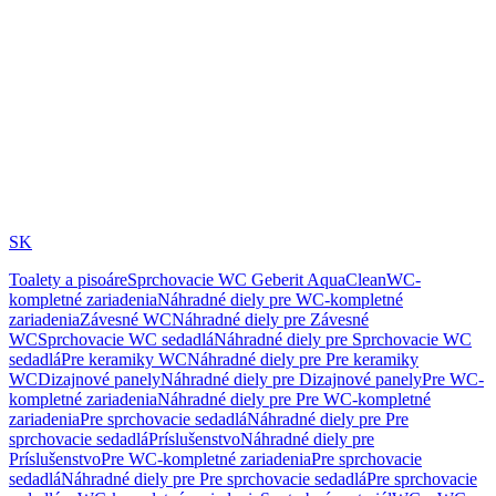
SK
Toalety a pisoáre
Sprchovacie WC Geberit AquaClean
WC-
kompletné zariadenia
Náhradné diely pre WC-kompletné
zariadenia
Závesné WC
Náhradné diely pre Závesné
WC
Sprchovacie WC sedadlá
Náhradné diely pre Sprchovacie WC
sedadlá
Pre keramiky WC
Náhradné diely pre Pre keramiky
WC
Dizajnové panely
Náhradné diely pre Dizajnové panely
Pre WC-
kompletné zariadenia
Náhradné diely pre Pre WC-kompletné
zariadenia
Pre sprchovacie sedadlá
Náhradné diely pre Pre
sprchovacie sedadlá
Príslušenstvo
Náhradné diely pre
Príslušenstvo
Pre WC-kompletné zariadenia
Pre sprchovacie
sedadlá
Náhradné diely pre Pre sprchovacie sedadlá
Pre sprchovacie