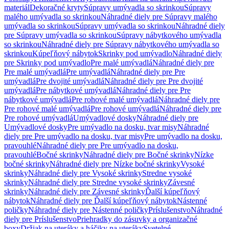
materiál
Dekoračné kryty
Súpravy umývadla so skrinkou
Súpravy
malého umývadla so skrinkou
Náhradné diely pre Súpravy malého
umývadla so skrinkou
Súpravy umývadla so skrinkou
Náhradné diely
pre Súpravy umývadla so skrinkou
Súpravy nábytkového umývadla
so skrinkou
Náhradné diely pre Súpravy nábytkového umývadla so
skrinkou
Kúpeľňový nábytok
Skrinky pod umývadlo
Náhradné diely
pre Skrinky pod umývadlo
Pre malé umývadlá
Náhradné diely pre
Pre malé umývadlá
Pre umývadlá
Náhradné diely pre Pre
umývadlá
Pre dvojité umývadlá
Náhradné diely pre Pre dvojité
umývadlá
Pre nábytkové umývadlá
Náhradné diely pre Pre
nábytkové umývadlá
Pre rohové malé umývadlá
Náhradné diely pre
Pre rohové malé umývadlá
Pre rohové umývadlá
Náhradné diely pre
Pre rohové umývadlá
Umývadlové dosky
Náhradné diely pre
Umývadlové dosky
Pre umývadlo na dosku, tvar misy
Náhradné
diely pre Pre umývadlo na dosku, tvar misy
Pre umývadlo na dosku,
pravouhlé
Náhradné diely pre Pre umývadlo na dosku,
pravouhlé
Bočné skrinky
Náhradné diely pre Bočné skrinky
Nízke
bočné skrinky
Náhradné diely pre Nízke bočné skrinky
Vysoké
skrinky
Náhradné diely pre Vysoké skrinky
Stredne vysoké
skrinky
Náhradné diely pre Stredne vysoké skrinky
Závesné
skrinky
Náhradné diely pre Závesné skrinky
Ďalší kúpeľňový
nábytok
Náhradné diely pre Ďalší kúpeľňový nábytok
Nástenné
poličky
Náhradné diely pre Nástenné poličky
Príslušenstvo
Náhradné
diely pre Príslušenstvo
Priehradky do zásuvky a organizačné
boxy
Držiak na uteráky a háčiky na uteráky
Svetelné