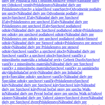
diely pre Pripájacia rúra s hrdlom
Odtokové ventily
Náhradné diely
pre Odtokové ventily
Príslušenstvo
Náhradné diely pre
Príslušenstvo
Sprchy a kúpeľňové vane
Sprchy
Odvodnenie podlahy
pre sprchy
Náhradné diely pre Odvodnenie podlahy pre
sprchy
Sprchové žľaby
Náhradné diely pre Sprchové
žľaby
Príslušenstvo pre sprchové žľaby
Náhradné diely pre
Príslušenstvo pre sprchové žľaby
Sprchové podlahové
odtoky
Náhradné diely pre Sprchové podlahové odtoky
Príslušenstvo
pre odtoky pre sprchové podlahové odtoky
Náhradné diely pre
Príslušenstvo pre odtoky pre sprchové podlahové odtoky
Stenové
odtoky
Náhradné diely pre Stenové odtoky
Príslušenstvo pre stenové
odtoky
Náhradné diely pre Príslušenstvo pre stenové
odtoky
Sprchové vaničky a sprchové plochy
Náhradné diely pre
Sprchové vaničky a sprchové plochy
Sprchové vaničky z
minerálneho materiálu a inštalačné prvky Geberit Duofix
Sprchové
vaničky z minerálneho materiálu
Náhradné diely pre Sprchové
vaničky z minerálneho materiálu
Sprchové vaničky zo sanitárneho
akrylátu
Inštalačné prvky
Náhradné diely pre Inštalačné
prvky
Špeciálne odtoky sprchovej vaničky
Náhradné diely pre
Špeciálne odtoky sprchovej vaničky
Príslušenstvo
Sprchové
kúty
Náhradné diely pre Sprchové kúty
Sprchové kúty
Náhradné
diely pre Sprchové kúty
Pevné bočné steny pre sprchu Walk-
in
Náhradné diely pre Pevné bočné steny pre sprchu Walk-in
Vaňové
zásteny
Náhradné diely pre Vaňové zásteny
Sprchové dvere
Náhradné
diely pre Sprchové dvere
Príslušenstvo
Náhradné diely pre