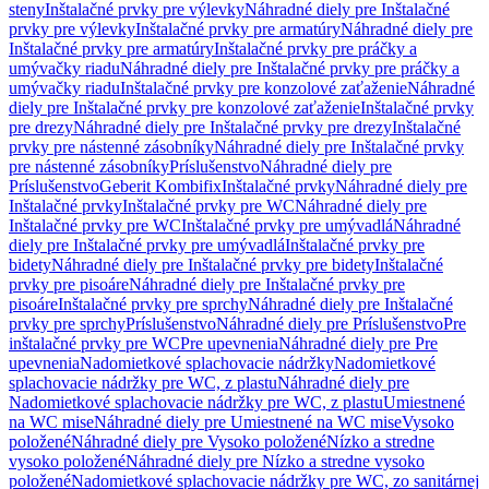
steny
Inštalačné prvky pre výlevky
Náhradné diely pre Inštalačné
prvky pre výlevky
Inštalačné prvky pre armatúry
Náhradné diely pre
Inštalačné prvky pre armatúry
Inštalačné prvky pre práčky a
umývačky riadu
Náhradné diely pre Inštalačné prvky pre práčky a
umývačky riadu
Inštalačné prvky pre konzolové zaťaženie
Náhradné
diely pre Inštalačné prvky pre konzolové zaťaženie
Inštalačné prvky
pre drezy
Náhradné diely pre Inštalačné prvky pre drezy
Inštalačné
prvky pre nástenné zásobníky
Náhradné diely pre Inštalačné prvky
pre nástenné zásobníky
Príslušenstvo
Náhradné diely pre
Príslušenstvo
Geberit Kombifix
Inštalačné prvky
Náhradné diely pre
Inštalačné prvky
Inštalačné prvky pre WC
Náhradné diely pre
Inštalačné prvky pre WC
Inštalačné prvky pre umývadlá
Náhradné
diely pre Inštalačné prvky pre umývadlá
Inštalačné prvky pre
bidety
Náhradné diely pre Inštalačné prvky pre bidety
Inštalačné
prvky pre pisoáre
Náhradné diely pre Inštalačné prvky pre
pisoáre
Inštalačné prvky pre sprchy
Náhradné diely pre Inštalačné
prvky pre sprchy
Príslušenstvo
Náhradné diely pre Príslušenstvo
Pre
inštalačné prvky pre WC
Pre upevnenia
Náhradné diely pre Pre
upevnenia
Nadomietkové splachovacie nádržky
Nadomietkové
splachovacie nádržky pre WC, z plastu
Náhradné diely pre
Nadomietkové splachovacie nádržky pre WC, z plastu
Umiestnené
na WC mise
Náhradné diely pre Umiestnené na WC mise
Vysoko
položené
Náhradné diely pre Vysoko položené
Nízko a stredne
vysoko položené
Náhradné diely pre Nízko a stredne vysoko
položené
Nadomietkové splachovacie nádržky pre WC, zo sanitárnej