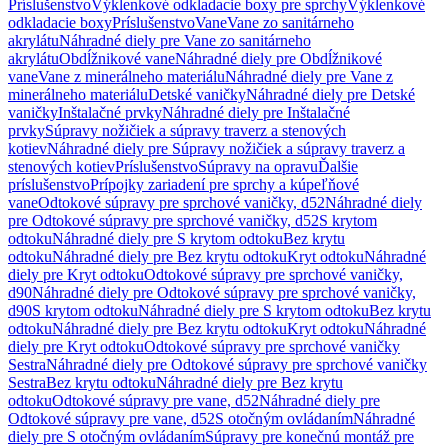
Príslušenstvo
Výklenkové odkladacie boxy pre sprchy
Výklenkové
odkladacie boxy
Príslušenstvo
Vane
Vane zo sanitárneho
akrylátu
Náhradné diely pre Vane zo sanitárneho
akrylátu
Obdĺžnikové vane
Náhradné diely pre Obdĺžnikové
vane
Vane z minerálneho materiálu
Náhradné diely pre Vane z
minerálneho materiálu
Detské vaničky
Náhradné diely pre Detské
vaničky
Inštalačné prvky
Náhradné diely pre Inštalačné
prvky
Súpravy nožičiek a súpravy traverz a stenových
kotiev
Náhradné diely pre Súpravy nožičiek a súpravy traverz a
stenových kotiev
Príslušenstvo
Súpravy na opravu
Ďalšie
príslušenstvo
Prípojky zariadení pre sprchy a kúpeľňové
vane
Odtokové súpravy pre sprchové vaničky, d52
Náhradné diely
pre Odtokové súpravy pre sprchové vaničky, d52
S krytom
odtoku
Náhradné diely pre S krytom odtoku
Bez krytu
odtoku
Náhradné diely pre Bez krytu odtoku
Kryt odtoku
Náhradné
diely pre Kryt odtoku
Odtokové súpravy pre sprchové vaničky,
d90
Náhradné diely pre Odtokové súpravy pre sprchové vaničky,
d90
S krytom odtoku
Náhradné diely pre S krytom odtoku
Bez krytu
odtoku
Náhradné diely pre Bez krytu odtoku
Kryt odtoku
Náhradné
diely pre Kryt odtoku
Odtokové súpravy pre sprchové vaničky
Sestra
Náhradné diely pre Odtokové súpravy pre sprchové vaničky
Sestra
Bez krytu odtoku
Náhradné diely pre Bez krytu
odtoku
Odtokové súpravy pre vane, d52
Náhradné diely pre
Odtokové súpravy pre vane, d52
S otočným ovládaním
Náhradné
diely pre S otočným ovládaním
Súpravy pre konečnú montáž pre