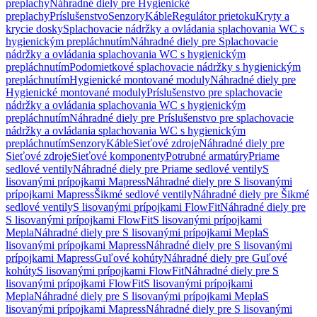
preplachy
Náhradné diely pre Hygienické
preplachy
Príslušenstvo
Senzory
Káble
Regulátor prietoku
Kryty a
krycie dosky
Splachovacie nádržky a ovládania splachovania WC s
hygienickým prepláchnutím
Náhradné diely pre Splachovacie
nádržky a ovládania splachovania WC s hygienickým
prepláchnutím
Podomietkové splachovacie nádržky s hygienickým
prepláchnutím
Hygienické montované moduly
Náhradné diely pre
Hygienické montované moduly
Príslušenstvo pre splachovacie
nádržky a ovládania splachovania WC s hygienickým
prepláchnutím
Náhradné diely pre Príslušenstvo pre splachovacie
nádržky a ovládania splachovania WC s hygienickým
prepláchnutím
Senzory
Káble
Sieťové zdroje
Náhradné diely pre
Sieťové zdroje
Sieťové komponenty
Potrubné armatúry
Priame
sedlové ventily
Náhradné diely pre Priame sedlové ventily
S
lisovanými prípojkami Mapress
Náhradné diely pre S lisovanými
prípojkami Mapress
Šikmé sedlové ventily
Náhradné diely pre Šikmé
sedlové ventily
S lisovanými prípojkami FlowFit
Náhradné diely pre
S lisovanými prípojkami FlowFit
S lisovanými prípojkami
Mepla
Náhradné diely pre S lisovanými prípojkami Mepla
S
lisovanými prípojkami Mapress
Náhradné diely pre S lisovanými
prípojkami Mapress
Guľové kohúty
Náhradné diely pre Guľové
kohúty
S lisovanými prípojkami FlowFit
Náhradné diely pre S
lisovanými prípojkami FlowFit
S lisovanými prípojkami
Mepla
Náhradné diely pre S lisovanými prípojkami Mepla
S
lisovanými prípojkami Mapress
Náhradné diely pre S lisovanými