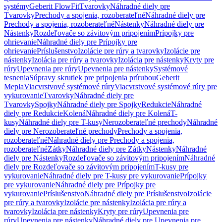
systémy
Geberit FlowFit
Tvarovky
Náhradné diely pre
Tvarovky
Prechody a spojenia, rozoberateľné
Náhradné diely pre
Prechody a spojenia, rozoberateľné
Nástenky
Náhradné diely pre
Nástenky
Rozdeľovače so závitovým pripojením
Prípojky pre
ohrievanie
Náhradné diely pre Prípojky pre
ohrievanie
Príslušenstvo
Izolácie pre rúry a tvarovky
Izolácie pre
nástenky
Izolácia pre rúry a tvarovky
Izolácia pre nástenky
Kryty pre
rúry
Upevnenia pre rúry
Upevnenia pre nástenky
Systémové
tesnenia
Súpravy skrutiek pre pripojenia prírubou
Geberit
Mepla
Viacvrstvové systémové rúry
Viacvrstvové systémové rúry pre
vykurovanie
Tvarovky
Náhradné diely pre
Tvarovky
Spojky
Náhradné diely pre Spojky
Redukcie
Náhradné
diely pre Redukcie
Kolená
Náhradné diely pre Kolená
T-
kusy
Náhradné diely pre T-kusy
Nerozoberateľné prechody
Náhradné
diely pre Nerozoberateľné prechody
Prechody a spojenia,
rozoberateľné
Náhradné diely pre Prechody a spojenia,
rozoberateľné
Zátky
Náhradné diely pre Zátky
Nástenky
Náhradné
diely pre Nástenky
Rozdeľovače so závitovým pripojením
Náhradné
diely pre Rozdeľovače so závitovým pripojením
T-kusy pre
vykurovanie
Náhradné diely pre T-kusy pre vykurovanie
Prípojky
pre vykurovanie
Náhradné diely pre Prípojky pre
vykurovanie
Príslušenstvo
Náhradné diely pre Príslušenstvo
Izolácie
pre rúry a tvarovky
Izolácie pre nástenky
Izolácia pre rúry a
tvarovky
Izolácia pre nástenky
Kryty pre rúry
Upevnenia pre
rúry
Upevnenia pre nástenky
Náhradné diely pre Upevnenia pre