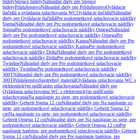
bidety
Stojace bidety
Náhradné diely pre Stojace
bidety
Príslušenstvo
Náhradné diely pre Príslušenstvo
Ovládacie
tlačidlá a ovládania splachovania WC
Ovládacie tlačidlá
Náhradné
diely pre Ovládacie tlačidlá
Pre podomietkové splachovacie nádržky
Sigma
Náhradné diely pre Pre podomietkové splachovacie nádržky
Sigma
Pre podomietkové splachovacie nádržky Omega
Náhradné
diely pre Pre podomietkové splachovacie nádržky Omega
Pre
podomietkové splachovacie nádržky Kappa
Náhradné diely pre Pre
podomietkové splachovacie nádržky Kappa
Pre podomietkové
splachovacie nádržky Delta
Náhradné diely pre Pre podomietkové
splachovacie nádržky Delta
Pre podomietkové splachovacie nádržky
Twinline
Náhradné diely pre Pre podomietkové splachovacie
nádržky Twinline
Pre podomietkové splachovacie nádržky
300T
Náhradné diely pre Pre podomietkové splachovacie nádržky
300T
Príslušenstvo
Spotrebný materiál
Ovládania splachovania WC s
elektronickým spúšťaním splachovania
Náhradné diely pre
Ovládania splachovania WC s elektronickým spúšťaním
splachovania
Na napájanie zo siete, pre podomietkové splachovacie
nádržky Geberit Sigma 12 cm
Náhradné diely pre Na napájanie zo
siete, pre podomietkové splachovacie nádržky Geberit Sigma 12
cm
Na napájanie zo siete, pre podomietkové splachovacie nádržky
Geberit Omega 12 cm
Náhradné diely pre Na napájanie zo siete, pre
podomietkové splachovacie nádržky Geberit Omega 12 cm
Pre
napájanie batériou, pre podomietkové splachovacie nádržky Geberit
Sigma 12 cm
Náhradné diely pre Pre napájanie batériou, pre