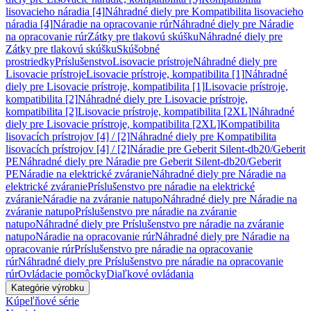
lisovacieho náradia [4]
Náhradné diely pre Kompatibilita lisovacieho
náradia [4]
Náradie na opracovanie rúr
Náhradné diely pre Náradie
na opracovanie rúr
Zátky pre tlakovú skúšku
Náhradné diely pre
Zátky pre tlakovú skúšku
Skúšobné
prostriedky
Príslušenstvo
Lisovacie prístroje
Náhradné diely pre
Lisovacie prístroje
Lisovacie prístroje, kompatibilita [1]
Náhradné
diely pre Lisovacie prístroje, kompatibilita [1]
Lisovacie prístroje,
kompatibilita [2]
Náhradné diely pre Lisovacie prístroje,
kompatibilita [2]
Lisovacie prístroje, kompatibilita [2XL]
Náhradné
diely pre Lisovacie prístroje, kompatibilita [2XL]
Kompatibilita
lisovacích prístrojov [4] / [2]
Náhradné diely pre Kompatibilita
lisovacích prístrojov [4] / [2]
Náradie pre Geberit Silent-db20/Geberit
PE
Náhradné diely pre Náradie pre Geberit Silent-db20/Geberit
PE
Náradie na elektrické zváranie
Náhradné diely pre Náradie na
elektrické zváranie
Príslušenstvo pre náradie na elektrické
zváranie
Náradie na zváranie natupo
Náhradné diely pre Náradie na
zváranie natupo
Príslušenstvo pre náradie na zváranie
natupo
Náhradné diely pre Príslušenstvo pre náradie na zváranie
natupo
Náradie na opracovanie rúr
Náhradné diely pre Náradie na
opracovanie rúr
Príslušenstvo pre náradie na opracovanie
rúr
Náhradné diely pre Príslušenstvo pre náradie na opracovanie
rúr
Ovládacie pomôcky
Diaľkové ovládania
Kategórie výrobku
Kúpeľňové série