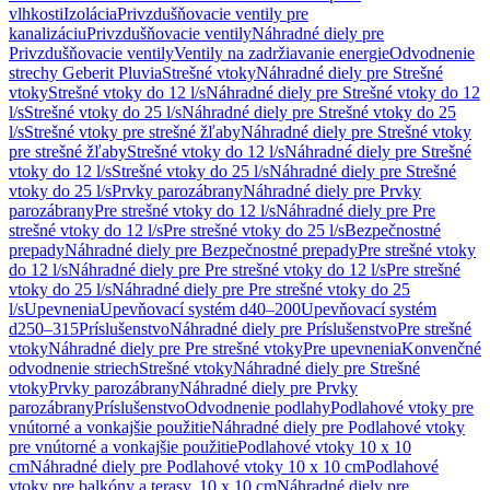
vlhkosti
Izolácia
Privzdušňovacie ventily pre
kanalizáciu
Privzdušňovacie ventily
Náhradné diely pre
Privzdušňovacie ventily
Ventily na zadržiavanie energie
Odvodnenie
strechy Geberit Pluvia
Strešné vtoky
Náhradné diely pre Strešné
vtoky
Strešné vtoky do 12 l/s
Náhradné diely pre Strešné vtoky do 12
l/s
Strešné vtoky do 25 l/s
Náhradné diely pre Strešné vtoky do 25
l/s
Strešné vtoky pre strešné žľaby
Náhradné diely pre Strešné vtoky
pre strešné žľaby
Strešné vtoky do 12 l/s
Náhradné diely pre Strešné
vtoky do 12 l/s
Strešné vtoky do 25 l/s
Náhradné diely pre Strešné
vtoky do 25 l/s
Prvky parozábrany
Náhradné diely pre Prvky
parozábrany
Pre strešné vtoky do 12 l/s
Náhradné diely pre Pre
strešné vtoky do 12 l/s
Pre strešné vtoky do 25 l/s
Bezpečnostné
prepady
Náhradné diely pre Bezpečnostné prepady
Pre strešné vtoky
do 12 l/s
Náhradné diely pre Pre strešné vtoky do 12 l/s
Pre strešné
vtoky do 25 l/s
Náhradné diely pre Pre strešné vtoky do 25
l/s
Upevnenia
Upevňovací systém d40–200
Upevňovací systém
d250–315
Príslušenstvo
Náhradné diely pre Príslušenstvo
Pre strešné
vtoky
Náhradné diely pre Pre strešné vtoky
Pre upevnenia
Konvenčné
odvodnenie striech
Strešné vtoky
Náhradné diely pre Strešné
vtoky
Prvky parozábrany
Náhradné diely pre Prvky
parozábrany
Príslušenstvo
Odvodnenie podlahy
Podlahové vtoky pre
vnútorné a vonkajšie použitie
Náhradné diely pre Podlahové vtoky
pre vnútorné a vonkajšie použitie
Podlahové vtoky 10 x 10
cm
Náhradné diely pre Podlahové vtoky 10 x 10 cm
Podlahové
vtoky pre balkóny a terasy, 10 x 10 cm
Náhradné diely pre