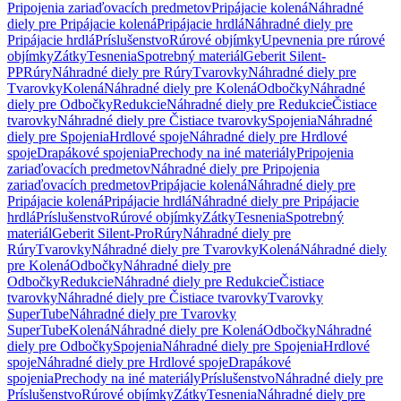
Pripojenia zariaďovacích predmetov
Pripájacie kolená
Náhradné
diely pre Pripájacie kolená
Pripájacie hrdlá
Náhradné diely pre
Pripájacie hrdlá
Príslušenstvo
Rúrové objímky
Upevnenia pre rúrové
objímky
Zátky
Tesnenia
Spotrebný materiál
Geberit Silent-
PP
Rúry
Náhradné diely pre Rúry
Tvarovky
Náhradné diely pre
Tvarovky
Kolená
Náhradné diely pre Kolená
Odbočky
Náhradné
diely pre Odbočky
Redukcie
Náhradné diely pre Redukcie
Čistiace
tvarovky
Náhradné diely pre Čistiace tvarovky
Spojenia
Náhradné
diely pre Spojenia
Hrdlové spoje
Náhradné diely pre Hrdlové
spoje
Drapákové spojenia
Prechody na iné materiály
Pripojenia
zariaďovacích predmetov
Náhradné diely pre Pripojenia
zariaďovacích predmetov
Pripájacie kolená
Náhradné diely pre
Pripájacie kolená
Pripájacie hrdlá
Náhradné diely pre Pripájacie
hrdlá
Príslušenstvo
Rúrové objímky
Zátky
Tesnenia
Spotrebný
materiál
Geberit Silent-Pro
Rúry
Náhradné diely pre
Rúry
Tvarovky
Náhradné diely pre Tvarovky
Kolená
Náhradné diely
pre Kolená
Odbočky
Náhradné diely pre
Odbočky
Redukcie
Náhradné diely pre Redukcie
Čistiace
tvarovky
Náhradné diely pre Čistiace tvarovky
Tvarovky
SuperTube
Náhradné diely pre Tvarovky
SuperTube
Kolená
Náhradné diely pre Kolená
Odbočky
Náhradné
diely pre Odbočky
Spojenia
Náhradné diely pre Spojenia
Hrdlové
spoje
Náhradné diely pre Hrdlové spoje
Drapákové
spojenia
Prechody na iné materiály
Príslušenstvo
Náhradné diely pre
Príslušenstvo
Rúrové objímky
Zátky
Tesnenia
Náhradné diely pre