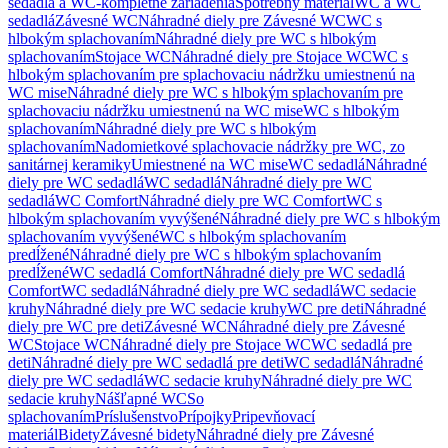
sedadlá a WC-kompletné zariadenia
Spotrebný materiál
WC a WC
sedadlá
Závesné WC
Náhradné diely pre Závesné WC
WC s
hlbokým splachovaním
Náhradné diely pre WC s hlbokým
splachovaním
Stojace WC
Náhradné diely pre Stojace WC
WC s
hlbokým splachovaním pre splachovaciu nádržku umiestnenú na
WC mise
Náhradné diely pre WC s hlbokým splachovaním pre
splachovaciu nádržku umiestnenú na WC mise
WC s hlbokým
splachovaním
Náhradné diely pre WC s hlbokým
splachovaním
Nadomietkové splachovacie nádržky pre WC, zo
sanitárnej keramiky
Umiestnené na WC mise
WC sedadlá
Náhradné
diely pre WC sedadlá
WC sedadlá
Náhradné diely pre WC
sedadlá
WC Comfort
Náhradné diely pre WC Comfort
WC s
hlbokým splachovaním vyvýšené
Náhradné diely pre WC s hlbokým
splachovaním vyvýšené
WC s hlbokým splachovaním
predĺžené
Náhradné diely pre WC s hlbokým splachovaním
predĺžené
WC sedadlá Comfort
Náhradné diely pre WC sedadlá
Comfort
WC sedadlá
Náhradné diely pre WC sedadlá
WC sedacie
kruhy
Náhradné diely pre WC sedacie kruhy
WC pre deti
Náhradné
diely pre WC pre deti
Závesné WC
Náhradné diely pre Závesné
WC
Stojace WC
Náhradné diely pre Stojace WC
WC sedadlá pre
deti
Náhradné diely pre WC sedadlá pre deti
WC sedadlá
Náhradné
diely pre WC sedadlá
WC sedacie kruhy
Náhradné diely pre WC
sedacie kruhy
Nášľapné WC
So
splachovaním
Príslušenstvo
Prípojky
Pripevňovací
materiál
Bidety
Závesné bidety
Náhradné diely pre Závesné