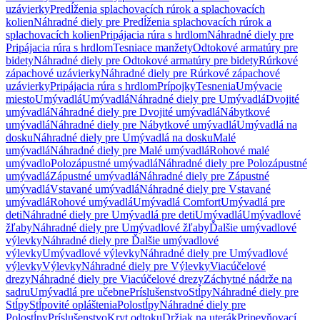
uzávierky
Predĺženia splachovacích rúrok a splachovacích
kolien
Náhradné diely pre Predĺženia splachovacích rúrok a
splachovacích kolien
Pripájacia rúra s hrdlom
Náhradné diely pre
Pripájacia rúra s hrdlom
Tesniace manžety
Odtokové armatúry pre
bidety
Náhradné diely pre Odtokové armatúry pre bidety
Rúrkové
zápachové uzávierky
Náhradné diely pre Rúrkové zápachové
uzávierky
Pripájacia rúra s hrdlom
Prípojky
Tesnenia
Umývacie
miesto
Umývadlá
Umývadlá
Náhradné diely pre Umývadlá
Dvojité
umývadlá
Náhradné diely pre Dvojité umývadlá
Nábytkové
umývadlá
Náhradné diely pre Nábytkové umývadlá
Umývadlá na
dosku
Náhradné diely pre Umývadlá na dosku
Malé
umývadlá
Náhradné diely pre Malé umývadlá
Rohové malé
umývadlo
Polozápustné umývadlá
Náhradné diely pre Polozápustné
umývadlá
Zápustné umývadlá
Náhradné diely pre Zápustné
umývadlá
Vstavané umývadlá
Náhradné diely pre Vstavané
umývadlá
Rohové umývadlá
Umývadlá Comfort
Umývadlá pre
deti
Náhradné diely pre Umývadlá pre deti
Umývadlá
Umývadlové
žľaby
Náhradné diely pre Umývadlové žľaby
Ďalšie umývadlové
výlevky
Náhradné diely pre Ďalšie umývadlové
výlevky
Umývadlové výlevky
Náhradné diely pre Umývadlové
výlevky
Výlevky
Náhradné diely pre Výlevky
Viacúčelové
drezy
Náhradné diely pre Viacúčelové drezy
Záchytné nádrže na
sadru
Umývadlá pre učebne
Príslušenstvo
Stĺpy
Náhradné diely pre
Stĺpy
Stĺpovité opláštenia
Polostĺpy
Náhradné diely pre
Polostĺpy
Príslušenstvo
Kryt odtoku
Držiak na uterák
Pripevňovací