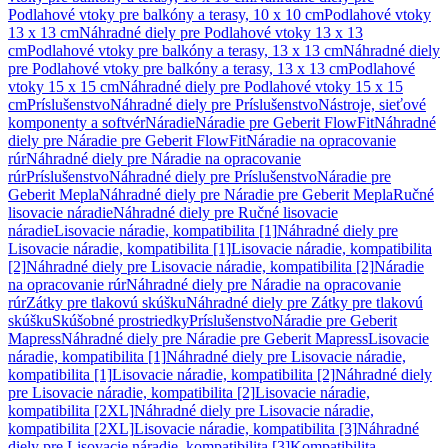
Podlahové vtoky pre balkóny a terasy, 10 x 10 cm
Podlahové vtoky
13 x 13 cm
Náhradné diely pre Podlahové vtoky 13 x 13
cm
Podlahové vtoky pre balkóny a terasy, 13 x 13 cm
Náhradné diely
pre Podlahové vtoky pre balkóny a terasy, 13 x 13 cm
Podlahové
vtoky 15 x 15 cm
Náhradné diely pre Podlahové vtoky 15 x 15
cm
Príslušenstvo
Náhradné diely pre Príslušenstvo
Nástroje, sieťové
komponenty a softvér
Náradie
Náradie pre Geberit FlowFit
Náhradné
diely pre Náradie pre Geberit FlowFit
Náradie na opracovanie
rúr
Náhradné diely pre Náradie na opracovanie
rúr
Príslušenstvo
Náhradné diely pre Príslušenstvo
Náradie pre
Geberit Mepla
Náhradné diely pre Náradie pre Geberit Mepla
Ručné
lisovacie náradie
Náhradné diely pre Ručné lisovacie
náradie
Lisovacie náradie, kompatibilita [1]
Náhradné diely pre
Lisovacie náradie, kompatibilita [1]
Lisovacie náradie, kompatibilita
[2]
Náhradné diely pre Lisovacie náradie, kompatibilita [2]
Náradie
na opracovanie rúr
Náhradné diely pre Náradie na opracovanie
rúr
Zátky pre tlakovú skúšku
Náhradné diely pre Zátky pre tlakovú
skúšku
Skúšobné prostriedky
Príslušenstvo
Náradie pre Geberit
Mapress
Náhradné diely pre Náradie pre Geberit Mapress
Lisovacie
náradie, kompatibilita [1]
Náhradné diely pre Lisovacie náradie,
kompatibilita [1]
Lisovacie náradie, kompatibilita [2]
Náhradné diely
pre Lisovacie náradie, kompatibilita [2]
Lisovacie náradie,
kompatibilita [2XL]
Náhradné diely pre Lisovacie náradie,
kompatibilita [2XL]
Lisovacie náradie, kompatibilita [3]
Náhradné
diely pre Lisovacie náradie, kompatibilita [3]
Kompatibilita