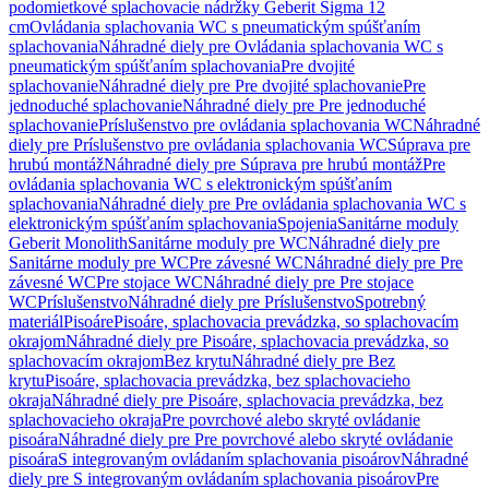
podomietkové splachovacie nádržky Geberit Sigma 12
cm
Ovládania splachovania WC s pneumatickým spúšťaním
splachovania
Náhradné diely pre Ovládania splachovania WC s
pneumatickým spúšťaním splachovania
Pre dvojité
splachovanie
Náhradné diely pre Pre dvojité splachovanie
Pre
jednoduché splachovanie
Náhradné diely pre Pre jednoduché
splachovanie
Príslušenstvo pre ovládania splachovania WC
Náhradné
diely pre Príslušenstvo pre ovládania splachovania WC
Súprava pre
hrubú montáž
Náhradné diely pre Súprava pre hrubú montáž
Pre
ovládania splachovania WC s elektronickým spúšťaním
splachovania
Náhradné diely pre Pre ovládania splachovania WC s
elektronickým spúšťaním splachovania
Spojenia
Sanitárne moduly
Geberit Monolith
Sanitárne moduly pre WC
Náhradné diely pre
Sanitárne moduly pre WC
Pre závesné WC
Náhradné diely pre Pre
závesné WC
Pre stojace WC
Náhradné diely pre Pre stojace
WC
Príslušenstvo
Náhradné diely pre Príslušenstvo
Spotrebný
materiál
Pisoáre
Pisoáre, splachovacia prevádzka, so splachovacím
okrajom
Náhradné diely pre Pisoáre, splachovacia prevádzka, so
splachovacím okrajom
Bez krytu
Náhradné diely pre Bez
krytu
Pisoáre, splachovacia prevádzka, bez splachovacieho
okraja
Náhradné diely pre Pisoáre, splachovacia prevádzka, bez
splachovacieho okraja
Pre povrchové alebo skryté ovládanie
pisoára
Náhradné diely pre Pre povrchové alebo skryté ovládanie
pisoára
S integrovaným ovládaním splachovania pisoárov
Náhradné
diely pre S integrovaným ovládaním splachovania pisoárov
Pre