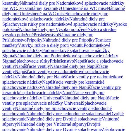
keramiky
Náhradné diely pre Nadomietkové splachovacie nádržky
pre WC, zo sanitárnej keramiky
Umiestnené na WC mise
Náhradné
diely pre Umiestnené na WC mise
Splachovacie rúrky pre
nadomietkové splachovacie nádržky
Náhradné diely pre
Splachovacie rúrky pre nadomietkové splachovacie nádržky
Vysoko
položené
Náhradné diely pre Vysoko položené
Nízko a stredne
vysoko položené
Príslušenstvo
Náhradné diely pre
Príslušenstvo
Prípojky
Náhradné diely pre Prípojky
Tesniace
manžety
Vsuvky, ružice a diely proti vzdutiu
Podomietkové
splachovacie nádržky
Podomietkové splachovacie nádržky
Sigma
Náhradné diely pre Podomietkové splachovacie nádržky
Sigma
Splachovacie rúrky
Príslušenstvo
Napúšťacie a splachovacie
ventily
Napúšťacie ventily
Náhradné diely pre Napúšťacie
ventily
Napúšťacie ventily pre nadomietkové splachovacie
nádržky
Náhradné diely pre Napúšťacie ventily pre nadomietkové
splachovacie nádržky
Napúšťacie ventily pre keramické
splachovacie nádržky
Náhradné diely pre Napúšťacie ventily pre
keramické splachovacie nádržky
Napúšťacie ventily pre
splachovacie nádržky Universal
Náhradné diely pre Napúšťacie
ventily pre splachovacie nádržky Universal
Splachovacie
ventily
Náhradné diely pre Splachovacie ventily
Jednoduché
splachovanie
Náhradné diely pre Jednoduché splachovanie
Dvojité
splachovanie
Náhradné diely pre Dvojité splachovanie
Vnútorné
súpravy
Náhradné diely pre Vnútorné súpravy
Dvojité
splachovanie
Náhradné diely pre Dvojité splachovanie
Zásobovacie