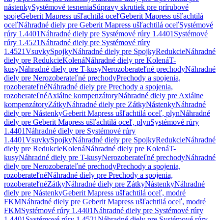
nástenky
Systémové tesnenia
Súpravy skrutiek pre prírubové
spoje
Geberit Mapress ušľachtilá oceľ
Geberit Mapress ušľachtilá
oceľ
Náhradné diely pre Geberit Mapress ušľachtilá oceľ
Systémové
rúry 1.4401
Náhradné diely pre Systémové rúry 1.4401
Systémové
rúry 1.4521
Náhradné diely pre Systémové rúry
1.4521
Vsuvky
Spojky
Náhradné diely pre Spojky
Redukcie
Náhradné
diely pre Redukcie
Kolená
Náhradné diely pre Kolená
T-
kusy
Náhradné diely pre T-kusy
Nerozoberateľné prechody
Náhradné
diely pre Nerozoberateľné prechody
Prechody a spojenia,
rozoberateľné
Náhradné diely pre Prechody a spojenia,
rozoberateľné
Axiálne kompenzátory
Náhradné diely pre Axiálne
kompenzátory
Zátky
Náhradné diely pre Zátky
Nástenky
Náhradné
diely pre Nástenky
Geberit Mapress ušľachtilá oceľ, plyn
Náhradné
diely pre Geberit Mapress ušľachtilá oceľ, plyn
Systémové rúry
1.4401
Náhradné diely pre Systémové rúry
1.4401
Vsuvky
Spojky
Náhradné diely pre Spojky
Redukcie
Náhradné
diely pre Redukcie
Kolená
Náhradné diely pre Kolená
T-
kusy
Náhradné diely pre T-kusy
Nerozoberateľné prechody
Náhradné
diely pre Nerozoberateľné prechody
Prechody a spojenia,
rozoberateľné
Náhradné diely pre Prechody a spojenia,
rozoberateľné
Zátky
Náhradné diely pre Zátky
Nástenky
Náhradné
diely pre Nástenky
Geberit Mapress ušľachtilá oceľ, modré
FKM
Náhradné diely pre Geberit Mapress ušľachtilá oceľ, modré
FKM
Systémové rúry 1.4401
Náhradné diely pre Systémové rúry
1.4401
Systémové rúry 1.4521
Náhradné diely pre Systémové rúry