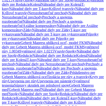
1.0215
Vsuvky
Spojky
Náhradné diely pre Spojky
Redukcie
Náhradné
diely pre Redukcie
Kolená
Náhradné diely pre Kolená
T-
kusy
Náhradné diely pre T-kusy
Krížové tvarovky
Náhradné diely pre
Krížové tvarovky
Nerozoberateľné prechody
Náhradné diely pre
Nerozoberateľné prechody
Prechody a spojenia,
rozoberateľné
Náhradné diely pre Prechody a spojenia,
rozoberateľné
Axiálne kompenzátory
Náhradné diely pre Axiálne
kompenzátory
Zátky
Náhradné diely pre Zátky
T-kusy pre
vykurovanie
Náhradné diely pre T-kusy pre vykurovanie
Prípojky
pre vykurovanie
Náhradné diely pre Prípojky pre
vykurovanie
Geberit Mapress uhlíková oceľ, modré FKM
Náhradné
diely pre Geberit Mapress uhlíková oceľ, modré FKM
Systémové
rúry 1.0034
Systémové rúry 1.0215
Vsuvky
Spojky
Náhradné diely
pre Spojky
Redukcie
Náhradné diely pre Redukcie
Kolená
Náhradné
diely pre Kolená
T-kusy
Náhradné diely pre T-kusy
Nerozoberateľné
prechody
Náhradné diely pre Nerozoberateľné prechody
Prechody a
spojenia, rozoberateľné
Náhradné diely pre Prechody a spojenia,
rozoberateľné
Zátky
Náhradné diely pre Zátky
Príslušenstvo pre
Geberit Mapress uhlíková oceľ
Izolácia pre rúry a tvarovky
Kryty pre
rúry
Upevnenia pre rúry
Upevnenia pre nástenky
Systémové
tesnenia
Súpravy skrutiek pre prírubové spoje
Geberit Mapress
meď
Geberit Mapress meď
Náhradné diely pre Geberit Mapress
meď
Spojky
Náhradné diely pre Spojky
Redukcie
Náhradné diely pre
Redukcie
Kolená
Náhradné diely pre Kolená
T-kusy
Náhradné diely
pre T-kusy
Krížové tvarovky
Náhradné diely pre Krížové