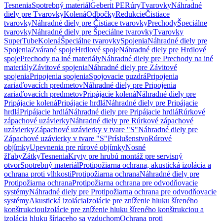
Tesnenia
Spotrebný materiál
Geberit PE
Rúry
Tvarovky
Náhradné
diely pre Tvarovky
Kolená
Odbočky
Redukcie
Čistiace
tvarovky
Náhradné diely pre Čistiace tvarovky
Prechody
Špeciálne
tvarovky
Náhradné diely pre Špeciálne tvarovky
Tvarovky
SuperTube
Kolená
Špeciálne tvarovky
Spojenia
Náhradné diely pre
Spojenia
Zvárané spoje
Hrdlové spoje
Náhradné diely pre Hrdlové
spoje
Prechody na iné materiály
Náhradné diely pre Prechody na iné
materiály
Závitové spojenia
Náhradné diely pre Závitové
spojenia
Pripojenia spojenia
Spojovacie puzdrá
Pripojenia
zariaďovacích predmetov
Náhradné diely pre Pripojenia
zariaďovacích predmetov
Pripájacie kolená
Náhradné diely pre
Pripájacie kolená
Pripájacie hrdlá
Náhradné diely pre Pripájacie
hrdlá
Pripájacie hrdlá
Náhradné diely pre Pripájacie hrdlá
Rúrkové
zápachové uzávierky
Náhradné diely pre Rúrkové zápachové
uzávierky
Zápachové uzávierky v tvare "S"
Náhradné diely pre
Zápachové uzávierky v tvare "S"
Príslušenstvo
Rúrové
objímky
Upevnenia pre rúrové objímky
Nosné
žľaby
Zátky
Tesnenia
Kryty pre hrubú montáž pre servisný
otvor
Spotrebný materiál
Protipožiarna ochrana, akustická izolácia a
ochrana proti vlhkosti
Protipožiarna ochrana
Náhradné diely pre
Protipožiarna ochrana
Protipožiarna ochrana pre odvodňovacie
systémy
Náhradné diely pre Protipožiarna ochrana pre odvodňovacie
systémy
Akustická izolácia
Izolácie pre zníženie hluku šíreného
konštrukciou
Izolácie pre zníženie hluku šíreného konštrukciou a
izolácia hluku šíriaceho sa vzduchom
Ochrana proti