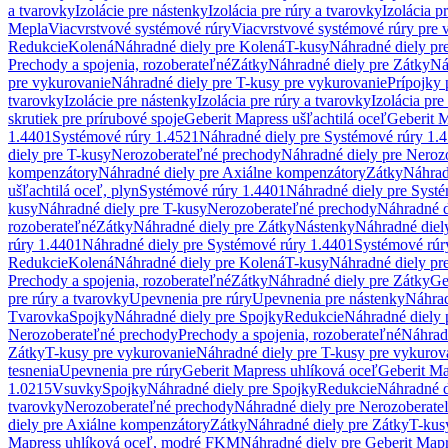
a tvarovky
Izolácie pre nástenky
Izolácia pre rúry a tvarovky
Izolácia p
Mepla
Viacvrstvové systémové rúry
Viacvrstvové systémové rúry pre 
Redukcie
Kolená
Náhradné diely pre Kolená
T-kusy
Náhradné diely pr
Prechody a spojenia, rozoberateľné
Zátky
Náhradné diely pre Zátky
Ná
pre vykurovanie
Náhradné diely pre T-kusy pre vykurovanie
Prípojky 
tvarovky
Izolácie pre nástenky
Izolácia pre rúry a tvarovky
Izolácia pre
skrutiek pre prírubové spoje
Geberit Mapress ušľachtilá oceľ
Geberit M
1.4401
Systémové rúry 1.4521
Náhradné diely pre Systémové rúry 1.
diely pre T-kusy
Nerozoberateľné prechody
Náhradné diely pre Neroz
kompenzátory
Náhradné diely pre Axiálne kompenzátory
Zátky
Náhrad
ušľachtilá oceľ, plyn
Systémové rúry 1.4401
Náhradné diely pre Syst
kusy
Náhradné diely pre T-kusy
Nerozoberateľné prechody
Náhradné d
rozoberateľné
Zátky
Náhradné diely pre Zátky
Nástenky
Náhradné diel
rúry 1.4401
Náhradné diely pre Systémové rúry 1.4401
Systémové rúr
Redukcie
Kolená
Náhradné diely pre Kolená
T-kusy
Náhradné diely pr
Prechody a spojenia, rozoberateľné
Zátky
Náhradné diely pre Zátky
Ge
pre rúry a tvarovky
Upevnenia pre rúry
Upevnenia pre nástenky
Náhrad
Tvarovka
Spojky
Náhradné diely pre Spojky
Redukcie
Náhradné diely 
Nerozoberateľné prechody
Prechody a spojenia, rozoberateľné
Náhradn
Zátky
T-kusy pre vykurovanie
Náhradné diely pre T-kusy pre vykurov
tesnenia
Upevnenia pre rúry
Geberit Mapress uhlíková oceľ
Geberit Ma
1.0215
Vsuvky
Spojky
Náhradné diely pre Spojky
Redukcie
Náhradné d
tvarovky
Nerozoberateľné prechody
Náhradné diely pre Nerozoberate
diely pre Axiálne kompenzátory
Zátky
Náhradné diely pre Zátky
T-kus
Mapress uhlíková oceľ, modré FKM
Náhradné diely pre Geberit Map