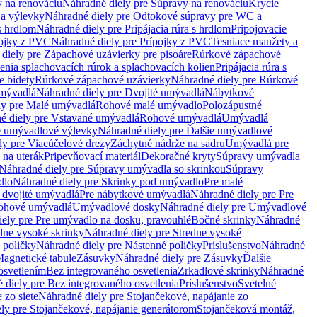
 na renováciu
Náhradné diely pre Súpravy na renováciu
Krycie
a výlevky
Náhradné diely pre Odtokové súpravy pre WC a
 s hrdlom
Náhradné diely pre Pripájacia rúra s hrdlom
Pripojovacie
ojky z PVC
Náhradné diely pre Prípojky z PVC
Tesniace manžety a
diely pre Zápachové uzávierky pre pisoáre
Rúrkové zápachové
enia splachovacích rúrok a splachovacích kolien
Pripájacia rúra s
e bidety
Rúrkové zápachové uzávierky
Náhradné diely pre Rúrkové
umývadlá
Náhradné diely pre Dvojité umývadlá
Nábytkové
ly pre Malé umývadlá
Rohové malé umývadlo
Polozápustné
é diely pre Vstavané umývadlá
Rohové umývadlá
Umývadlá
e umývadlové výlevky
Náhradné diely pre Ďalšie umývadlové
ly pre Viacúčelové drezy
Záchytné nádrže na sadru
Umývadlá pre
 na uterák
Pripevňovací materiál
Dekoračné kryty
Súpravy umývadla
Náhradné diely pre Súpravy umývadla so skrinkou
Súpravy
dlo
Náhradné diely pre Skrinky pod umývadlo
Pre malé
 dvojité umývadlá
Pre nábytkové umývadlá
Náhradné diely pre Pre
rohové umývadlá
Umývadlové dosky
Náhradné diely pre Umývadlové
ely pre Pre umývadlo na dosku, pravouhlé
Bočné skrinky
Náhradné
dne vysoké skrinky
Náhradné diely pre Stredne vysoké
 poličky
Náhradné diely pre Nástenné poličky
Príslušenstvo
Náhradné
agnetické tabule
Zásuvky
Náhradné diely pre Zásuvky
Ďalšie
osvetlením
Bez integrovaného osvetlenia
Zrkadlové skrinky
Náhradné
 diely pre Bez integrovaného osvetlenia
Príslušenstvo
Svetelné
 zo siete
Náhradné diely pre Stojančekové, napájanie zo
ly pre Stojančekové, napájanie generátorom
Stojančeková montáž,