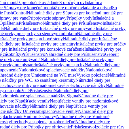
čnú montáž pre otočné ovládanie
S otočným ovládaním a
re Súpravy pre konečnú montáž pre otočné ovládanie a prívod
So
ie PushControl
Náhradné diely pre Súprava pre konečnú montáž pre
úpravy pre vane
Pripojovacie súpravy
Prípojky vody
Inštalačné a
Opláštenia
Príslušenstvo
Náhradné diely pre Príslušenstvo
Inštalačné
lá
Náhradné diely pre Inštalačné prvky pre umývadlá
Inštalačné prvky
čné prvky pre sprchy so stenovým odtokom
Náhradné diely pre
nštalačné prvky pre sprchové steny
Náhradné diely pre Inštalačné
é diely pre Inštalačné prvky pre armatúry
Inštalačné prvky pre práčky
 pre Inštalačné prvky pre konzolové zaťaženie
Inštalačné prvky pre
né zásobníky
Príslušenstvo
Náhradné diely pre Príslušenstvo
Geberit
čné prvky pre umývadlá
Náhradné diely pre Inštalačné prvky pre
é prvky pre pisoáre
Inštalačné prvky pre sprchy
Náhradné diely pre
 upevnenia
Nadomietkové splachovacie nádržky
Nadomietkové
hradné diely pre Umiestnené na WC mise
Vysoko položené
Náhradné
 nádržky pre WC, zo sanitárnej keramiky
Náhradné diely pre
plachovacie rúrky pre nadomietkové splachovacie nádržky
Náhradné
 vysoko položené
Príslušenstvo
Náhradné diely pre
Podomietkové splachovacie nádržky Sigma
Náhradné diely pre
iely pre Napúšťacie ventily
Napúšťacie ventily pre nadomietkové
chovacie nádržky
Náhradné diely pre Napúšťacie ventily pre
acie nádržky Universal
Splachovacie ventily
Náhradné diely pre
 splachovanie
Vnútorné súpravy
Náhradné diely pre Vnútorné
arovky
Prechody a spojenia, rozoberateľné
Náhradné diely pre
adné diely pre Prípojky pre ohrievanie
Príslušenstvo
Izolácie pre rúry