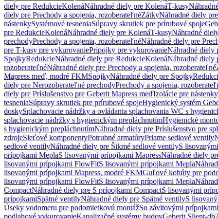
diely pre Redukcie
Kolená
Náhradné diely pre Kolená
T-kusy
Náhradné
diely pre Prechody a spojenia, rozoberateľné
Zátky
Náhradné diely pr
nástenky
Systémové tesnenia
Súpravy skrutiek pre prírubové spoje
Geb
pre Redukcie
Kolená
Náhradné diely pre Kolená
T-kusy
Náhradné diely
prechody
Prechody a spojenia, rozoberateľné
Náhradné diely pre Prech
pre T-kusy pre vykurovanie
Prípojky pre vykurovanie
Náhradné diely 
Spojky
Redukcie
Náhradné diely pre Redukcie
Kolená
Náhradné diely 
rozoberateľné
Náhradné diely pre Prechody a spojenia, rozoberateľné
Mapress meď, modré FKM
Spojky
Náhradné diely pre Spojky
Redukc
diely pre Nerozoberateľné prechody
Prechody a spojenia, rozoberateľ
diely pre Príslušenstvo pre Geberit Mapress meď
Izolácie pre nástenky
tesnenia
Súpravy skrutiek pre prírubové spoje
Hygienický systém Gebe
dosky
Splachovacie nádržky a ovládania splachovania WC s hygieni
splachovacie nádržky s hygienickým prepláchnutím
Hygienické mont
s hygienickým prepláchnutím
Náhradné diely pre Príslušenstvo pre s
zdroje
Sieťové komponenty
Potrubné armatúry
Priame sedlové ventily
N
sedlové ventily
Náhradné diely pre Šikmé sedlové ventily
S lisovanými
prípojkami Mepla
S lisovanými prípojkami Mapress
Náhradné diely pr
lisovanými prípojkami FlowFit
S lisovanými prípojkami Mepla
Náhrad
lisovanými prípojkami Mapress, modré FKM
Guľové kohúty pre pod
lisovanými prípojkami FlowFit
S lisovanými prípojkami Mepla
Náhrad
Compact
Náhradné diely pre S prípojkami Compact
S lisovanými príp
prípojkami
Spätné ventily
Náhradné diely pre Spätné ventily
S lisovan
Úseky vodomeru pre podomietkovú montáž
So závitovými prípojkam
podlahové vykurovanie
Kanalizačné systémy budov
Geberit Silent-db