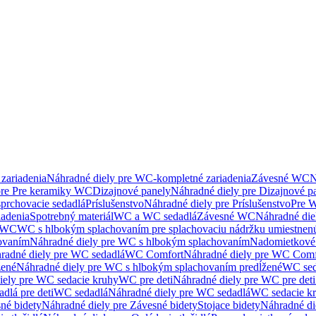
zariadenia
Náhradné diely pre WC-kompletné zariadenia
Závesné WC
N
pre Pre keramiky WC
Dizajnové panely
Náhradné diely pre Dizajnové p
sprchovacie sedadlá
Príslušenstvo
Náhradné diely pre Príslušenstvo
Pre W
iadenia
Spotrebný materiál
WC a WC sedadlá
Závesné WC
Náhradné di
e WC
WC s hlbokým splachovaním pre splachovaciu nádržku umiestne
ovaním
Náhradné diely pre WC s hlbokým splachovaním
Nadomietkové 
radné diely pre WC sedadlá
WC Comfort
Náhradné diely pre WC Comf
žené
Náhradné diely pre WC s hlbokým splachovaním predĺžené
WC sed
iely pre WC sedacie kruhy
WC pre deti
Náhradné diely pre WC pre deti
dlá pre deti
WC sedadlá
Náhradné diely pre WC sedadlá
WC sedacie k
né bidety
Náhradné diely pre Závesné bidety
Stojace bidety
Náhradné die