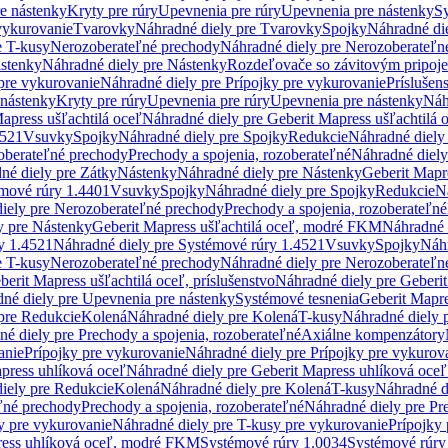
re nástenky
Kryty pre rúry
Upevnenia pre rúry
Upevnenia pre nástenky
Sy
vykurovanie
Tvarovky
Náhradné diely pre Tvarovky
Spojky
Náhradné di
e T-kusy
Nerozoberateľné prechody
Náhradné diely pre Nerozoberateľn
stenky
Náhradné diely pre Nástenky
Rozdeľovače so závitovým pripoj
pre vykurovanie
Náhradné diely pre Prípojky pre vykurovanie
Príslušen
 nástenky
Kryty pre rúry
Upevnenia pre rúry
Upevnenia pre nástenky
Náh
apress ušľachtilá oceľ
Náhradné diely pre Geberit Mapress ušľachtilá 
4521
Vsuvky
Spojky
Náhradné diely pre Spojky
Redukcie
Náhradné diely
oberateľné prechody
Prechody a spojenia, rozoberateľné
Náhradné diely
né diely pre Zátky
Nástenky
Náhradné diely pre Nástenky
Geberit Mapre
émové rúry 1.4401
Vsuvky
Spojky
Náhradné diely pre Spojky
Redukcie
N
iely pre Nerozoberateľné prechody
Prechody a spojenia, rozoberateľné
y pre Nástenky
Geberit Mapress ušľachtilá oceľ, modré FKM
Náhradné 
y 1.4521
Náhradné diely pre Systémové rúry 1.4521
Vsuvky
Spojky
Náhr
e T-kusy
Nerozoberateľné prechody
Náhradné diely pre Nerozoberateľn
berit Mapress ušľachtilá oceľ, príslušenstvo
Náhradné diely pre Geberit
né diely pre Upevnenia pre nástenky
Systémové tesnenia
Geberit Mapr
pre Redukcie
Kolená
Náhradné diely pre Kolená
T-kusy
Náhradné diely 
é diely pre Prechody a spojenia, rozoberateľné
Axiálne kompenzátory
anie
Prípojky pre vykurovanie
Náhradné diely pre Prípojky pre vykurov
press uhlíková oceľ
Náhradné diely pre Geberit Mapress uhlíková oceľ
iely pre Redukcie
Kolená
Náhradné diely pre Kolená
T-kusy
Náhradné d
ľné prechody
Prechody a spojenia, rozoberateľné
Náhradné diely pre Pr
y pre vykurovanie
Náhradné diely pre T-kusy pre vykurovanie
Prípojky
ress uhlíková oceľ, modré FKM
Systémové rúry 1.0034
Systémové rúry