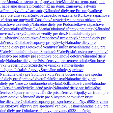
pre Montáž na stenu, napájané zo siete
Montáž na stenu, napájanie
, napájanie generátorom
Montáž na stenu, zmiešavač s dvomi
vo
Pre umývadlové armatúry
Náhradné diely pre Pre umývadlové
ravy pre umývadlá
Rúrkové zápachové uzávierky
Rúrkové zápachové
u rúrkou pre umývadlá
Zápachové uzávierky s nornou rúrkou pre
ápachové uzávierky
Náhradné diely pre Podomietkové zápachové
ky
Tesnenia
Predĺženia
Ovládania
Odtokové súpravy pre drezy
Náhradné
ové uzávierky
Odpadové ventily pre drez
Náhradné diely pre
é uzávierky
Podomietkové zápachové uzávierky
Náhradné diely pre
slušenstvo
Odtokové súpravy pre výlevky
Náhradné diely pre
radné diely pre Odtokové ventily
Príslušenstvo
Náhradné diely pre
žľaby
Náhradné diely pre Sprchové žľaby
Príslušenstvo pre sprchové
ušenstvo pre odtoky pre sprchové podlahové odtoky
Náhradné diely
toky
Náhradné diely pre Príslušenstvo pre stenové odtoky
Sprchové
prvky Geberit Duofix
Sprchové vaničky z minerálneho
iely pre Inštalačné prvky
Špeciálne odtoky sprchovej
Náhradné diely pre Sprchové kúty
Pevné bočné steny pre sprchu
é diely pre Sprchové dvere
Príslušenstvo
Náhradné diely pre
iely pre Vane zo sanitárneho akrylátu
Obdĺžnikové vane
Náhradné
e Detské vaničky
Inštalačné prvky
Náhradné diely pre Inštalačné
ušenstvo
Súpravy na opravu
Ďalšie príslušenstvo
Prípojky zariadení pre
ytom odtoku
Náhradné diely pre S krytom odtoku
Bez krytu
né diely pre Odtokové súpravy pre sprchové vaničky, d90
S krytom
ku
Odtokové súpravy pre sprchové vaničky Sestra
Náhradné diely pre
dné diely pre Odtokové súpravy pre vane, d52
S otočným