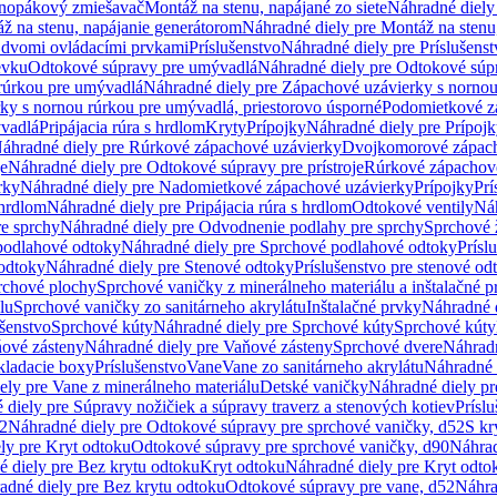
dnopákový zmiešavač
Montáž na stenu, napájané zo siete
Náhradné diely 
ž na stenu, napájanie generátorom
Náhradné diely pre Montáž na stenu
s dvomi ovládacími prvkami
Príslušenstvo
Náhradné diely pre Príslušenst
evku
Odtokové súpravy pre umývadlá
Náhradné diely pre Odtokové súp
rúrkou pre umývadlá
Náhradné diely pre Zápachové uzávierky s norno
ky s nornou rúrkou pre umývadlá, priestorovo úsporné
Podomietkové z
ývadlá
Pripájacia rúra s hrdlom
Kryty
Prípojky
Náhradné diely pre Prípoj
áhradné diely pre Rúrkové zápachové uzávierky
Dvojkomorové zápach
je
Náhradné diely pre Odtokové súpravy pre prístroje
Rúrkové zápachov
rky
Náhradné diely pre Nadomietkové zápachové uzávierky
Prípojky
Prí
 hrdlom
Náhradné diely pre Pripájacia rúra s hrdlom
Odtokové ventily
Náh
e sprchy
Náhradné diely pre Odvodnenie podlahy pre sprchy
Sprchové 
podlahové odtoky
Náhradné diely pre Sprchové podlahové odtoky
Prísl
odtoky
Náhradné diely pre Stenové odtoky
Príslušenstvo pre stenové od
rchové plochy
Sprchové vaničky z minerálneho materiálu a inštalačné 
lu
Sprchové vaničky zo sanitárneho akrylátu
Inštalačné prvky
Náhradné d
ušenstvo
Sprchové kúty
Náhradné diely pre Sprchové kúty
Sprchové kúty
ové zásteny
Náhradné diely pre Vaňové zásteny
Sprchové dvere
Náhradn
ladacie boxy
Príslušenstvo
Vane
Vane zo sanitárneho akrylátu
Náhradné d
ely pre Vane z minerálneho materiálu
Detské vaničky
Náhradné diely pr
diely pre Súpravy nožičiek a súpravy traverz a stenových kotiev
Prísl
52
Náhradné diely pre Odtokové súpravy pre sprchové vaničky, d52
S kr
ly pre Kryt odtoku
Odtokové súpravy pre sprchové vaničky, d90
Náhrad
 diely pre Bez krytu odtoku
Kryt odtoku
Náhradné diely pre Kryt odto
adné diely pre Bez krytu odtoku
Odtokové súpravy pre vane, d52
Náhra