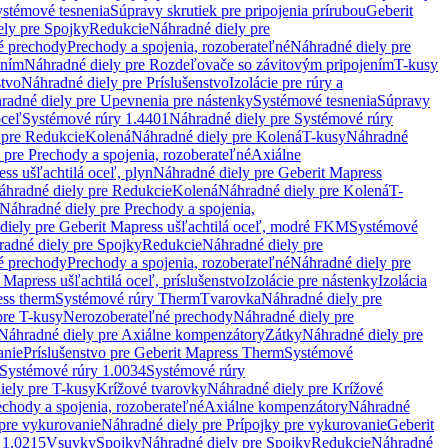
stémové tesnenia
Súpravy skrutiek pre pripojenia prírubou
Geberit
ely pre Spojky
Redukcie
Náhradné diely pre
é prechody
Prechody a spojenia, rozoberateľné
Náhradné diely pre
ením
Náhradné diely pre Rozdeľovače so závitovým pripojením
T-kusy
stvo
Náhradné diely pre Príslušenstvo
Izolácie pre rúry a
radné diely pre Upevnenia pre nástenky
Systémové tesnenia
Súpravy
oceľ
Systémové rúry 1.4401
Náhradné diely pre Systémové rúry
 pre Redukcie
Kolená
Náhradné diely pre Kolená
T-kusy
Náhradné
 pre Prechody a spojenia, rozoberateľné
Axiálne
ss ušľachtilá oceľ, plyn
Náhradné diely pre Geberit Mapress
áhradné diely pre Redukcie
Kolená
Náhradné diely pre Kolená
T-
Náhradné diely pre Prechody a spojenia,
diely pre Geberit Mapress ušľachtilá oceľ, modré FKM
Systémové
adné diely pre Spojky
Redukcie
Náhradné diely pre
é prechody
Prechody a spojenia, rozoberateľné
Náhradné diely pre
 Mapress ušľachtilá oceľ, príslušenstvo
Izolácie pre nástenky
Izolácia
ess therm
Systémové rúry Therm
Tvarovka
Náhradné diely pre
pre T-kusy
Nerozoberateľné prechody
Náhradné diely pre
Náhradné diely pre Axiálne kompenzátory
Zátky
Náhradné diely pre
anie
Príslušenstvo pre Geberit Mapress Therm
Systémové
Systémové rúry 1.0034
Systémové rúry
iely pre T-kusy
Krížové tvarovky
Náhradné diely pre Krížové
echody a spojenia, rozoberateľné
Axiálne kompenzátory
Náhradné
 pre vykurovanie
Náhradné diely pre Prípojky pre vykurovanie
Geberit
 1.0215
Vsuvky
Spojky
Náhradné diely pre Spojky
Redukcie
Náhradné