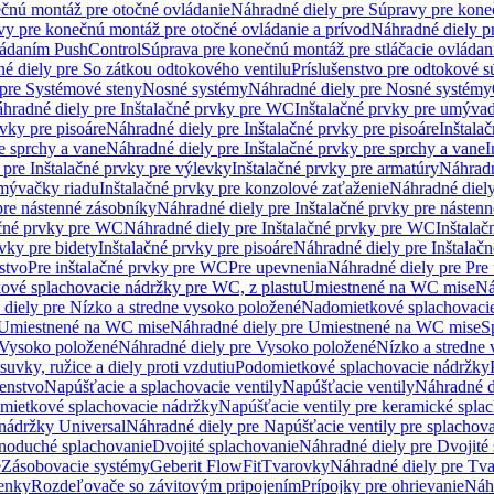
čnú montáž pre otočné ovládanie
Náhradné diely pre Súpravy pre kone
vy pre konečnú montáž pre otočné ovládanie a prívod
Náhradné diely p
vládaním PushControl
Súprava pre konečnú montáž pre stláčacie ovládan
é diely pre So zátkou odtokového ventilu
Príslušenstvo pre odtokové s
pre Systémové steny
Nosné systémy
Náhradné diely pre Nosné systémy
hradné diely pre Inštalačné prvky pre WC
Inštalačné prvky pre umývad
rvky pre pisoáre
Náhradné diely pre Inštalačné prvky pre pisoáre
Inštala
e sprchy a vane
Náhradné diely pre Inštalačné prvky pre sprchy a vane
I
 pre Inštalačné prvky pre výlevky
Inštalačné prvky pre armatúry
Náhradn
umývačky riadu
Inštalačné prvky pre konzolové zaťaženie
Náhradné diely
pre nástenné zásobníky
Náhradné diely pre Inštalačné prvky pre násten
ačné prvky pre WC
Náhradné diely pre Inštalačné prvky pre WC
Inštala
vky pre bidety
Inštalačné prvky pre pisoáre
Náhradné diely pre Inštalačn
stvo
Pre inštalačné prvky pre WC
Pre upevnenia
Náhradné diely pre Pre
ové splachovacie nádržky pre WC, z plastu
Umiestnené na WC mise
Ná
diely pre Nízko a stredne vysoko položené
Nadomietkové splachovacie
Umiestnené na WC mise
Náhradné diely pre Umiestnené na WC mise
S
Vysoko položené
Náhradné diely pre Vysoko položené
Nízko a stredne
suvky, ružice a diely proti vzdutiu
Podomietkové splachovacie nádržky
šenstvo
Napúšťacie a splachovacie ventily
Napúšťacie ventily
Náhradné d
omietkové splachovacie nádržky
Napúšťacie ventily pre keramické spla
 nádržky Universal
Náhradné diely pre Napúšťacie ventily pre splachov
dnoduché splachovanie
Dvojité splachovanie
Náhradné diely pre Dvojité
e
Zásobovacie systémy
Geberit FlowFit
Tvarovky
Náhradné diely pre Tv
tenky
Rozdeľovače so závitovým pripojením
Prípojky pre ohrievanie
Náhr