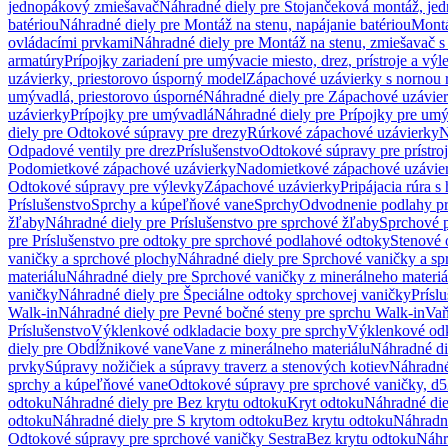
jednopákový zmiešavač
Náhradné diely pre Stojančeková montáž, je
batériou
Náhradné diely pre Montáž na stenu, napájanie batériou
Montá
ovládacími prvkami
Náhradné diely pre Montáž na stenu, zmiešavač 
armatúry
Prípojky zariadení pre umývacie miesto, drez, prístroje a výl
uzávierky, priestorovo úsporný model
Zápachové uzávierky s nornou 
umývadlá, priestorovo úsporné
Náhradné diely pre Zápachové uzávier
uzávierky
Prípojky pre umývadlá
Náhradné diely pre Prípojky pre um
diely pre Odtokové súpravy pre drezy
Rúrkové zápachové uzávierky
N
Odpadové ventily pre drez
Príslušenstvo
Odtokové súpravy pre prístro
Podomietkové zápachové uzávierky
Nadomietkové zápachové uzávie
Odtokové súpravy pre výlevky
Zápachové uzávierky
Pripájacia rúra s
Príslušenstvo
Sprchy a kúpeľňové vane
Sprchy
Odvodnenie podlahy pr
žľaby
Náhradné diely pre Príslušenstvo pre sprchové žľaby
Sprchové 
pre Príslušenstvo pre odtoky pre sprchové podlahové odtoky
Stenové 
vaničky a sprchové plochy
Náhradné diely pre Sprchové vaničky a sp
materiálu
Náhradné diely pre Sprchové vaničky z minerálneho materiá
vaničky
Náhradné diely pre Špeciálne odtoky sprchovej vaničky
Prísl
Walk-in
Náhradné diely pre Pevné bočné steny pre sprchu Walk-in
Vaň
Príslušenstvo
Výklenkové odkladacie boxy pre sprchy
Výklenkové odk
diely pre Obdĺžnikové vane
Vane z minerálneho materiálu
Náhradné di
prvky
Súpravy nožičiek a súpravy traverz a stenových kotiev
Náhradné 
sprchy a kúpeľňové vane
Odtokové súpravy pre sprchové vaničky, d
odtoku
Náhradné diely pre Bez krytu odtoku
Kryt odtoku
Náhradné die
odtoku
Náhradné diely pre S krytom odtoku
Bez krytu odtoku
Náhradné
Odtokové súpravy pre sprchové vaničky Sestra
Bez krytu odtoku
Náhr