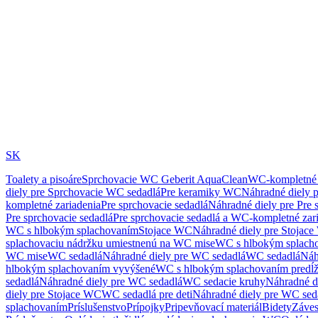
SK
Toalety a pisoáre
Sprchovacie WC Geberit AquaClean
WC-kompletné 
diely pre Sprchovacie WC sedadlá
Pre keramiky WC
Náhradné diely 
kompletné zariadenia
Pre sprchovacie sedadlá
Náhradné diely pre Pre 
Pre sprchovacie sedadlá
Pre sprchovacie sedadlá a WC-kompletné zar
WC s hlbokým splachovaním
Stojace WC
Náhradné diely pre Stojac
splachovaciu nádržku umiestnenú na WC mise
WC s hlbokým splach
WC mise
WC sedadlá
Náhradné diely pre WC sedadlá
WC sedadlá
Náh
hlbokým splachovaním vyvýšené
WC s hlbokým splachovaním predĺ
sedadlá
Náhradné diely pre WC sedadlá
WC sedacie kruhy
Náhradné d
diely pre Stojace WC
WC sedadlá pre deti
Náhradné diely pre WC seda
splachovaním
Príslušenstvo
Prípojky
Pripevňovací materiál
Bidety
Záves