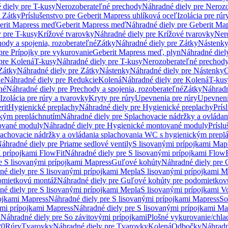
 diely pre T-kusy
Nerozoberateľné prechody
Náhradné diely pre Neroz
e Zátky
Príslušenstvo pre Geberit Mapress uhlíková oceľ
Izolácia pre rúr
erit Mapress meď
Geberit Mapress meď
Náhradné diely pre Geberit Ma
 pre T-kusy
Krížové tvarovky
Náhradné diely pre Krížové tvarovky
Ner
ody a spojenia, rozoberateľné
Zátky
Náhradné diely pre Zátky
Nástenk
pre Prípojky pre vykurovanie
Geberit Mapress meď, plyn
Náhradné diel
pre Kolená
T-kusy
Náhradné diely pre T-kusy
Nerozoberateľné prechod
Zátky
Náhradné diely pre Zátky
Nástenky
Náhradné diely pre Nástenky
G
ie
Náhradné diely pre Redukcie
Kolená
Náhradné diely pre Kolená
T-kus
né
Náhradné diely pre Prechody a spojenia, rozoberateľné
Zátky
Náhradn
Izolácia pre rúry a tvarovky
Kryty pre rúry
Upevnenia pre rúry
Upevneni
rit
Hygienické preplachy
Náhradné diely pre Hygienické preplachy
Prís
ckým prepláchnutím
Náhradné diely pre Splachovacie nádržky a ovláda
ované moduly
Náhradné diely pre Hygienické montované moduly
Prísl
plachovacie nádržky a ovládania splachovania WC s hygienickým prepl
áhradné diely pre Priame sedlové ventily
S lisovanými prípojkami Map
 prípojkami FlowFit
Náhradné diely pre S lisovanými prípojkami FlowF
e S lisovanými prípojkami Mapress
Guľové kohúty
Náhradné diely pre
né diely pre S lisovanými prípojkami Mepla
S lisovanými prípojkami M
omietkovú montáž
Náhradné diely pre Guľové kohúty pre podomietkov
né diely pre S lisovanými prípojkami Mepla
S lisovanými prípojkami V
ojkami Mapress
Náhradné diely pre S lisovanými prípojkami Mapress
So
ými prípojkami Mapress
Náhradné diely pre S lisovanými prípojkami Ma
i
Náhradné diely pre So závitovými prípojkami
Plošné vykurovanie/chla
20
Rúry
Tvarovky
Náhradné diely pre Tvarovky
Kolená
Odbočky
Náhradn