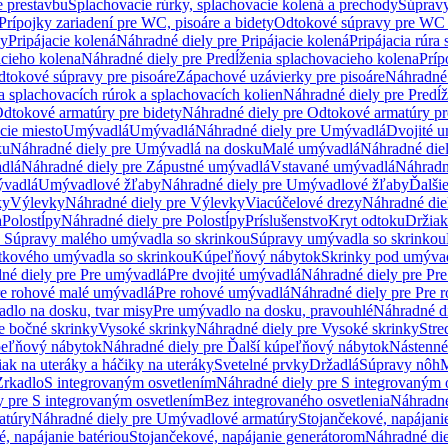
e prestavbu
Splachovacie rúrky, splachovacie kolená a prechody
Súpravy
Prípojky zariadení pre WC, pisoáre a bidety
Odtokové súpravy pre WC 
ky
Pripájacie kolená
Náhradné diely pre Pripájacie kolená
Pripájacia rúra
acieho kolena
Náhradné diely pre Predĺženia splachovacieho kolena
Príp
dtokové súpravy pre pisoáre
Zápachové uzávierky pre pisoáre
Náhradné 
a splachovacích rúrok a splachovacích kolien
Náhradné diely pre Predĺž
dtokové armatúry pre bidety
Náhradné diely pre Odtokové armatúry pr
ie miesto
Umývadlá
Umývadlá
Náhradné diely pre Umývadlá
Dvojité 
ku
Náhradné diely pre Umývadlá na dosku
Malé umývadlá
Náhradné die
dlá
Náhradné diely pre Zápustné umývadlá
Vstavané umývadlá
Náhradn
vadlá
Umývadlové žľaby
Náhradné diely pre Umývadlové žľaby
Ďalši
ky
Výlevky
Náhradné diely pre Výlevky
Viacúčelové drezy
Náhradné die
a
Polostĺpy
Náhradné diely pre Polostĺpy
Príslušenstvo
Kryt odtoku
Držiak
e Súpravy malého umývadla so skrinkou
Súpravy umývadla so skrinkou
tkového umývadla so skrinkou
Kúpeľňový nábytok
Skrinky pod umýva
né diely pre Pre umývadlá
Pre dvojité umývadlá
Náhradné diely pre Pre
re rohové malé umývadlá
Pre rohové umývadlá
Náhradné diely pre Pre 
dlo na dosku, tvar misy
Pre umývadlo na dosku, pravouhlé
Náhradné di
e bočné skrinky
Vysoké skrinky
Náhradné diely pre Vysoké skrinky
Stre
peľňový nábytok
Náhradné diely pre Ďalší kúpeľňový nábytok
Nástenné
ak na uteráky a háčiky na uteráky
Svetelné prvky
Držadlá
Súpravy nôh
M
Zrkadlo
S integrovaným osvetlením
Náhradné diely pre S integrovaným 
y pre S integrovaným osvetlením
Bez integrovaného osvetlenia
Náhradné
atúry
Náhradné diely pre Umývadlové armatúry
Stojančekové, napájanie
, napájanie batériou
Stojančekové, napájanie generátorom
Náhradné die