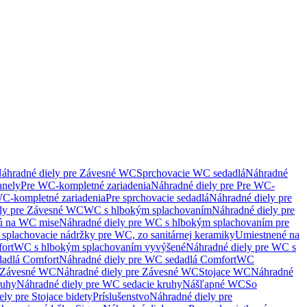
áhradné diely pre Závesné WC
Sprchovacie WC sedadlá
Náhradné
anely
Pre WC-kompletné zariadenia
Náhradné diely pre Pre WC-
C-kompletné zariadenia
Pre sprchovacie sedadlá
Náhradné diely pre
ely pre Závesné WC
WC s hlbokým splachovaním
Náhradné diely pre
nú na WC mise
Náhradné diely pre WC s hlbokým splachovaním pre
splachovacie nádržky pre WC, zo sanitárnej keramiky
Umiestnené na
ort
WC s hlbokým splachovaním vyvýšené
Náhradné diely pre WC s
adlá Comfort
Náhradné diely pre WC sedadlá Comfort
WC
Závesné WC
Náhradné diely pre Závesné WC
Stojace WC
Náhradné
ruhy
Náhradné diely pre WC sedacie kruhy
Nášľapné WC
So
ly pre Stojace bidety
Príslušenstvo
Náhradné diely pre