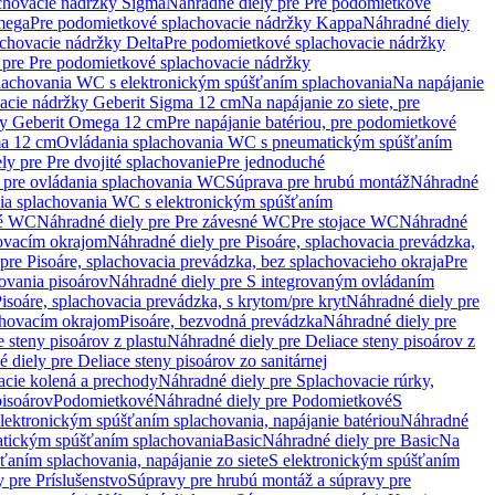
chovacie nádržky Sigma
Náhradné diely pre Pre podomietkové
mega
Pre podomietkové splachovacie nádržky Kappa
Náhradné diely
chovacie nádržky Delta
Pre podomietkové splachovacie nádržky
 pre Pre podomietkové splachovacie nádržky
plachovania WC s elektronickým spúšťaním splachovania
Na napájanie
vacie nádržky Geberit Sigma 12 cm
Na napájanie zo siete, pre
žky Geberit Omega 12 cm
Pre napájanie batériou, pre podomietkové
ma 12 cm
Ovládania splachovania WC s pneumatickým spúšťaním
ly pre Pre dvojité splachovanie
Pre jednoduché
o pre ovládania splachovania WC
Súprava pre hrubú montáž
Náhradné
nia splachovania WC s elektronickým spúšťaním
né WC
Náhradné diely pre Pre závesné WC
Pre stojace WC
Náhradné
hovacím okrajom
Náhradné diely pre Pisoáre, splachovacia prevádzka,
pre Pisoáre, splachovacia prevádzka, bez splachovacieho okraja
Pre
ovania pisoárov
Náhradné diely pre S integrovaným ovládaním
isoáre, splachovacia prevádzka, s krytom/pre kryt
Náhradné diely pre
chovacím okrajom
Pisoáre, bezvodná prevádzka
Náhradné diely pre
e steny pisoárov z plastu
Náhradné diely pre Deliace steny pisoárov z
 diely pre Deliace steny pisoárov zo sanitárnej
acie kolená a prechody
Náhradné diely pre Splachovacie rúrky,
pisoárov
Podomietkové
Náhradné diely pre Podomietkové
S
lektronickým spúšťaním splachovania, napájanie batériou
Náhradné
atickým spúšťaním splachovania
Basic
Náhradné diely pre Basic
Na
ťaním splachovania, napájanie zo siete
S elektronickým spúšťaním
 pre Príslušenstvo
Súpravy pre hrubú montáž a súpravy pre