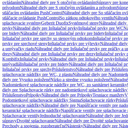
ovládaním
Náhradné diely pre S otočným ovládaním
Súpravy pre kone
prívodom
Náhradné diely pre S otočným ovládaním a prívodom
Súpra
stláčacím ovládaním PushControl
Náhradné diely pre So stláčacím o
stláčacie ovládanie PushControl
So zátkou odtokového ventilu
Náhradn
splachovacie systémy
Geberit Duofix
Systémové steny
Náhradné diely 
prvky
Náhradné diely pre Inštalačné prvky
Inštalačné prvky pre WC
Ná
pre bidety
Náhradné diely pre Inštalačné prvky pre bidety
Inštalačné p
Inštalačné prvky pre sprchy so stenovým odtokom
Inštalačné prvky pr
prvky pre sprchové steny
Inštalačné prvky pre výlevky
Náhradné diely
a umývačky riadu
Náhradné diely pre Inštalačné prvky pre práčky a 
drezy
Náhradné diely pre Inštalačné prvky pre drezy
Inštalačné prvky 
Kombifix
Inštalačné prvky
Náhradné diely pre Inštalačné prvky
Inštal
umývadlá
Inštalačné prvky pre bidety
Náhradné diely pre Inštalačné pr
Inštalačné prvky pre sprchy
Príslušenstvo
Náhradné diely pre Príslušen
splachovacie nádržky pre WC, z plastu
Náhradné diely pre Nadomietk
diely pre Vysoko položené
Nízko a stredne vysoko položené
Náhradné 
Nadomietkové splachovacie nádržky pre WC, zo sanitárnej keramiky
diely pre Splachovacie rúrky pre nadomietkové splachovacie nádržky
Príslušenstvo
Prípojky
Náhradné diely pre Prípojky
Tesniace manžety
V
Podomietkové splachovacie nádržky Sigma
Splachovacie rúrky
Príslu
splachovacie nádržky
Náhradné diely pre Napúšťacie ventily pre nad
keramické splachovacie nádržky
Napúšťacie ventily pre splachovacie
Splachovacie ventily
Jednoduché splachovanie
Náhradné diely pre Je
súpravy
Dvojité splachovanie
Náhradné diely pre Dvojité splachovani
Prechody a spojenia, rozoberateľné
Nástenky
Náhradné diely pre Nás