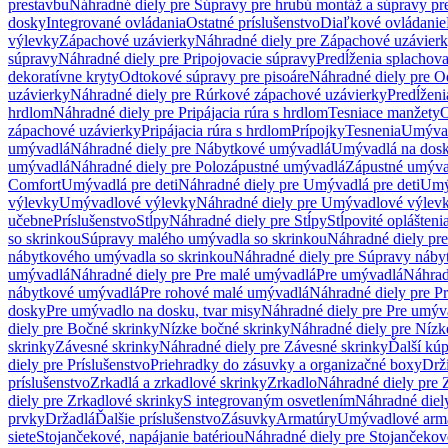
prestavbu
Náhradné diely pre Súpravy pre hrubú montáž a súpravy pr
dosky
Integrované ovládania
Ostatné príslušenstvo
Diaľkové ovládanie
výlevky
Zápachové uzávierky
Náhradné diely pre Zápachové uzávier
súpravy
Náhradné diely pre Pripojovacie súpravy
Predĺženia splachov
dekoratívne kryty
Odtokové súpravy pre pisoáre
Náhradné diely pre O
uzávierky
Náhradné diely pre Rúrkové zápachové uzávierky
Predĺženi
hrdlom
Náhradné diely pre Pripájacia rúra s hrdlom
Tesniace manžety
O
zápachové uzávierky
Pripájacia rúra s hrdlom
Prípojky
Tesnenia
Umývac
umývadlá
Náhradné diely pre Nábytkové umývadlá
Umývadlá na dos
umývadlá
Náhradné diely pre Polozápustné umývadlá
Zápustné umýva
Comfort
Umývadlá pre deti
Náhradné diely pre Umývadlá pre deti
Umý
výlevky
Umývadlové výlevky
Náhradné diely pre Umývadlové výlev
učebne
Príslušenstvo
Stĺpy
Náhradné diely pre Stĺpy
Stĺpovité oplášteni
so skrinkou
Súpravy malého umývadla so skrinkou
Náhradné diely pr
nábytkového umývadla so skrinkou
Náhradné diely pre Súpravy náby
umývadlá
Náhradné diely pre Pre malé umývadlá
Pre umývadlá
Náhrad
nábytkové umývadlá
Pre rohové malé umývadlá
Náhradné diely pre P
dosky
Pre umývadlo na dosku, tvar misy
Náhradné diely pre Pre umýva
diely pre Bočné skrinky
Nízke bočné skrinky
Náhradné diely pre Nízk
skrinky
Závesné skrinky
Náhradné diely pre Závesné skrinky
Ďalší kú
diely pre Príslušenstvo
Priehradky do zásuvky a organizačné boxy
Drži
príslušenstvo
Zrkadlá a zrkadlové skrinky
Zrkadlo
Náhradné diely pre 
diely pre Zrkadlové skrinky
S integrovaným osvetlením
Náhradné diel
prvky
Držadlá
Ďalšie príslušenstvo
Zásuvky
Armatúry
Umývadlové arm
siete
Stojančekové, napájanie batériou
Náhradné diely pre Stojančekové