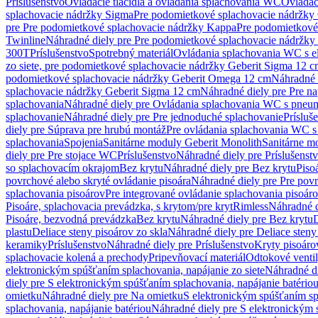
Príslušenstvo
Ovládacie tlačidlá a ovládania splachovania WC
Ovládaci
splachovacie nádržky Sigma
Pre podomietkové splachovacie nádržk
pre Pre podomietkové splachovacie nádržky Kappa
Pre podomietkové
Twinline
Náhradné diely pre Pre podomietkové splachovacie nádržky
300T
Príslušenstvo
Spotrebný materiál
Ovládania splachovania WC s e
zo siete, pre podomietkové splachovacie nádržky Geberit Sigma 12 
podomietkové splachovacie nádržky Geberit Omega 12 cm
Náhradné 
splachovacie nádržky Geberit Sigma 12 cm
Náhradné diely pre Pre n
splachovania
Náhradné diely pre Ovládania splachovania WC s pneu
splachovanie
Náhradné diely pre Pre jednoduché splachovanie
Prísluš
diely pre Súprava pre hrubú montáž
Pre ovládania splachovania WC s
splachovania
Spojenia
Sanitárne moduly Geberit Monolith
Sanitárne m
diely pre Pre stojace WC
Príslušenstvo
Náhradné diely pre Príslušenst
so splachovacím okrajom
Bez krytu
Náhradné diely pre Bez krytu
Piso
povrchové alebo skryté ovládanie pisoára
Náhradné diely pre Pre povr
splachovania pisoárov
Pre integrované ovládanie splachovania pisoár
Pisoáre, splachovacia prevádzka, s krytom/pre kryt
Rimless
Náhradné d
Pisoáre, bezvodná prevádzka
Bez krytu
Náhradné diely pre Bez krytu
D
plastu
Deliace steny pisoárov zo skla
Náhradné diely pre Deliace steny
keramiky
Príslušenstvo
Náhradné diely pre Príslušenstvo
Kryty pisoáro
splachovacie kolená a prechody
Pripevňovací materiál
Odtokové venti
elektronickým spúšťaním splachovania, napájanie zo siete
Náhradné di
diely pre S elektronickým spúšťaním splachovania, napájanie batério
omietku
Náhradné diely pre Na omietku
S elektronickým spúšťaním spl
splachovania, napájanie batériou
Náhradné diely pre S elektronickým 