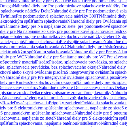
e tlačidlá
Náhradné diely pre Ovládacie tlačidlá
Pre podomietkové spla
y Omega
Náhradné diely pre Pre podomietkové splachovacie nádržky O
 splachovacie nádržky Delta
Náhradné diely pre Pre podomietkové spla
 Twinline
Pre podomietkové splachovacie nádržky 300T
Náhradné diely
lektronickým spúšťaním splachovania
Náhradné diely pre Ovládania s
cm
Náhradné diely pre Na napájanie zo siete, pre podomietkové splacho
diely pre Na napájanie zo siete, pre podomietkové splachovacie nádr
apájanie batériou, pre podomietkové splachovacie nádržky Geberit Sig
matickým spúšťaním splachovania
Pre dvojité splachovanie
Náhradné die
enstvo pre ovládania splachovania WC
Náhradné diely pre Príslušenstv
 elektronickým spúšťaním splachovania
Náhradné diely pre Pre ovláda
oduly pre WC
Náhradné diely pre Sanitárne moduly pre WC
Pre záves
vo
Spotrebný materiál
Pisoáre
Pisoáre, splachovacia prevádzka, so splac
áre, splachovacia prevádzka, bez splachovacieho okraja
Náhradné diely 
chové alebo skryté ovládanie pisoára
S integrovaným ovládaním splach
ov
Náhradné diely pre Pre integrované ovládanie splachovania pisoárov
P
iely pre Rimless
So splachovacím okrajom
Náhradné diely pre So spla
eliace steny pisoárov
Náhradné diely pre Deliace steny pisoárov
Deliac
 pisoárov zo skla
Deliace steny pisoárov zo sanitárnej keramiky
Náhradné
v
Zápachové uzávierky a ich príslušenstvo
Splachovacie rúrky, splachov
ly
Rozdeľovač splachovania
Prípojky zariadení
Ovládania splachovania 
ely pre S elektronickým spúšťaním splachovania, napájanie zo siete
S e
u
S pneumatickým spúšťaním splachovania
Náhradné diely pre S pneum
achovania, napájanie zo siete
Náhradné diely pre S elektronickým spúš
spúšťaním splachovania, napájanie batériou
Príslušenstvo
Náhradné diely