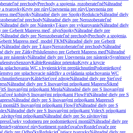
oberateľné prechody
Prechody a spojenia, rozoberateľné
Náhradné
y a tvarovky
Kryty pre rúry
Upevnenia pre rúry
Upevnenia pre
press meď
Spojky
Náhradné diely pre Spojky
Redukcie
Náhradné diely
ozoberateľné prechody
Náhradné diely pre Nerozoberateľné
y
Náhradné diely pre Nástenky
T-kusy pre vykurovanie
Náhradné diely
y pre Geberit Mapress meď, plyn
Spojky
Náhradné diely pre
y
Náhradné diely pre Nerozoberateľné prechody
Prechody a spojenia,
eberit Mapress meď, modré FKM
Náhradné diely pre Geberit
y
Náhradné diely pre T-kusy
Nerozoberateľné prechody
Náhradné
é diely pre Zátky
Príslušenstvo pre Geberit Mapress meď
Náhradné
a pre nástenky
Náhradné diely pre Upevnenia pre nástenky
Systémové
lušenstvo
Senzory
Káble
Regulátor prietoku
Kryty a krycie
nia splachovania WC s hygienickým prepláchnutím
Podomietkové
ušenstvo pre splachovacie nádržky a ovládania splachovania WC
áchnutím
Senzory
Káble
Sieťové zdroje
Náhradné diely pre Sieťové
ress
Náhradné diely pre S lisovanými prípojkami Mapress
Šikmé
it
S lisovanými prípojkami Mepla
Náhradné diely pre S lisovanými
 Guľové kohúty
S lisovanými prípojkami FlowFit
Náhradné diely pre S
apress
Náhradné diely pre S lisovanými prípojkami Mapress
S
ú montáž
S lisovanými prípojkami FlowFit
Náhradné diely pre S
olex
Náhradné diely pre S lisovanými prípojkami Volex
S prípojkami
 závitovými prípojkami
Náhradné diely pre So závitovými
press
Úseky vodomeru pre podomietkovú montáž
Náhradné diely pre
denie
Systémové rúry
Sortiment rozdeľovačov
Rozdeľovače pre
é diely pre Odbočky
Redukcie
Čistiace tvarovky
Náhradné diely pre