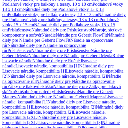
Podlahové vtoky pre balkóny a terasy, 10 x 10 cm
Podlahové vtoky
13 x 13 cm
Náhradné diely pre Podlahové vtoky 13 x 13
cm
Podlahové vtoky pre balkóny a terasy, 13 x 13 cm
Náhradné diely
pre Podlahové vtoky pre balkóny a terasy, 13 x 13 cm
Podlahové
vtoky 15 x 15 cm
Náhradné diely pre Podlahové vtoky 15 x 15
cm
Príslušenstvo
Náhradné diely pre Príslušenstvo
Nástroje, sieťové
komponenty a softvér
Náradie
Náradie pre Geberit FlowFit
Náhradné
diely pre Náradie pre Geberit FlowFit
Náradie na opracovanie
rúr
Náhradné diely pre Náradie na opracovanie
rúr
Príslušenstvo
Náhradné diely pre Príslušenstvo
Náradie pre
Geberit Mepla
Náhradné diely pre Náradie pre Geberit Mepla
Ručné
lisovacie náradie
Náhradné diely pre Ručné lisovacie
náradie
Lisovacie náradie, kompatibilita [1]
Náhradné diely pre
Lisovacie náradie, kompatibilita [1]
Lisovacie náradie, kompatibilita
[2]
Náhradné diely pre Lisovacie náradie, kompatibilita [2]
Náradie
na opracovanie rúr
Náhradné diely pre Náradie na opracovanie
rúr
Zátky pre tlakovú skúšku
Náhradné diely pre Zátky pre tlakovú
skúšku
Skúšobné prostriedky
Príslušenstvo
Náradie pre Geberit
Mapress
Náhradné diely pre Náradie pre Geberit Mapress
Lisovacie
náradie, kompatibilita [1]
Náhradné diely pre Lisovacie náradie,
kompatibilita [1]
Lisovacie náradie, kompatibilita [2]
Náhradné diely
pre Lisovacie náradie, kompatibilita [2]
Lisovacie náradie,
kompatibilita [2XL]
Náhradné diely pre Lisovacie náradie,
kompatibilita [2XL]
Lisovacie náradie, kompatibilita [3]
Náhradné
diely pre Lisovacie náradie, kompatibilita [3]
Kompatibilita