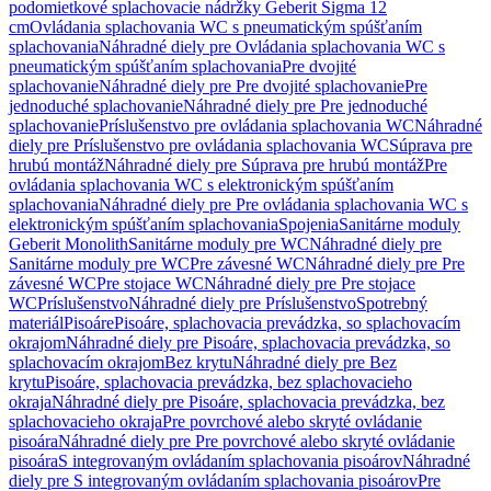
podomietkové splachovacie nádržky Geberit Sigma 12
cm
Ovládania splachovania WC s pneumatickým spúšťaním
splachovania
Náhradné diely pre Ovládania splachovania WC s
pneumatickým spúšťaním splachovania
Pre dvojité
splachovanie
Náhradné diely pre Pre dvojité splachovanie
Pre
jednoduché splachovanie
Náhradné diely pre Pre jednoduché
splachovanie
Príslušenstvo pre ovládania splachovania WC
Náhradné
diely pre Príslušenstvo pre ovládania splachovania WC
Súprava pre
hrubú montáž
Náhradné diely pre Súprava pre hrubú montáž
Pre
ovládania splachovania WC s elektronickým spúšťaním
splachovania
Náhradné diely pre Pre ovládania splachovania WC s
elektronickým spúšťaním splachovania
Spojenia
Sanitárne moduly
Geberit Monolith
Sanitárne moduly pre WC
Náhradné diely pre
Sanitárne moduly pre WC
Pre závesné WC
Náhradné diely pre Pre
závesné WC
Pre stojace WC
Náhradné diely pre Pre stojace
WC
Príslušenstvo
Náhradné diely pre Príslušenstvo
Spotrebný
materiál
Pisoáre
Pisoáre, splachovacia prevádzka, so splachovacím
okrajom
Náhradné diely pre Pisoáre, splachovacia prevádzka, so
splachovacím okrajom
Bez krytu
Náhradné diely pre Bez
krytu
Pisoáre, splachovacia prevádzka, bez splachovacieho
okraja
Náhradné diely pre Pisoáre, splachovacia prevádzka, bez
splachovacieho okraja
Pre povrchové alebo skryté ovládanie
pisoára
Náhradné diely pre Pre povrchové alebo skryté ovládanie
pisoára
S integrovaným ovládaním splachovania pisoárov
Náhradné
diely pre S integrovaným ovládaním splachovania pisoárov
Pre