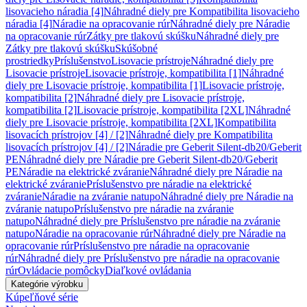
lisovacieho náradia [4]
Náhradné diely pre Kompatibilita lisovacieho
náradia [4]
Náradie na opracovanie rúr
Náhradné diely pre Náradie
na opracovanie rúr
Zátky pre tlakovú skúšku
Náhradné diely pre
Zátky pre tlakovú skúšku
Skúšobné
prostriedky
Príslušenstvo
Lisovacie prístroje
Náhradné diely pre
Lisovacie prístroje
Lisovacie prístroje, kompatibilita [1]
Náhradné
diely pre Lisovacie prístroje, kompatibilita [1]
Lisovacie prístroje,
kompatibilita [2]
Náhradné diely pre Lisovacie prístroje,
kompatibilita [2]
Lisovacie prístroje, kompatibilita [2XL]
Náhradné
diely pre Lisovacie prístroje, kompatibilita [2XL]
Kompatibilita
lisovacích prístrojov [4] / [2]
Náhradné diely pre Kompatibilita
lisovacích prístrojov [4] / [2]
Náradie pre Geberit Silent-db20/Geberit
PE
Náhradné diely pre Náradie pre Geberit Silent-db20/Geberit
PE
Náradie na elektrické zváranie
Náhradné diely pre Náradie na
elektrické zváranie
Príslušenstvo pre náradie na elektrické
zváranie
Náradie na zváranie natupo
Náhradné diely pre Náradie na
zváranie natupo
Príslušenstvo pre náradie na zváranie
natupo
Náhradné diely pre Príslušenstvo pre náradie na zváranie
natupo
Náradie na opracovanie rúr
Náhradné diely pre Náradie na
opracovanie rúr
Príslušenstvo pre náradie na opracovanie
rúr
Náhradné diely pre Príslušenstvo pre náradie na opracovanie
rúr
Ovládacie pomôcky
Diaľkové ovládania
Kategórie výrobku
Kúpeľňové série