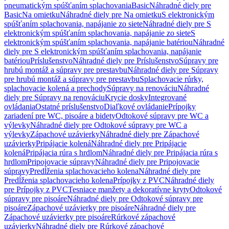
pneumatickým spúšťaním splachovania
Basic
Náhradné diely pre
Basic
Na omietku
Náhradné diely pre Na omietku
S elektronickým
spúšťaním splachovania, napájanie zo siete
Náhradné diely pre S
elektronickým spúšťaním splachovania, napájanie zo siete
S
elektronickým spúšťaním splachovania, napájanie batériou
Náhradné
diely pre S elektronickým spúšťaním splachovania, napájanie
batériou
Príslušenstvo
Náhradné diely pre Príslušenstvo
Súpravy pre
hrubú montáž a súpravy pre prestavbu
Náhradné diely pre Súpravy
pre hrubú montáž a súpravy pre prestavbu
Splachovacie rúrky,
splachovacie kolená a prechody
Súpravy na renováciu
Náhradné
diely pre Súpravy na renováciu
Krycie dosky
Integrované
ovládania
Ostatné príslušenstvo
Diaľkové ovládanie
Prípojky
zariadení pre WC, pisoáre a bidety
Odtokové súpravy pre WC a
výlevky
Náhradné diely pre Odtokové súpravy pre WC a
výlevky
Zápachové uzávierky
Náhradné diely pre Zápachové
uzávierky
Pripájacie kolená
Náhradné diely pre Pripájacie
kolená
Pripájacia rúra s hrdlom
Náhradné diely pre Pripájacia rúra s
hrdlom
Pripojovacie súpravy
Náhradné diely pre Pripojovacie
súpravy
Predĺženia splachovacieho kolena
Náhradné diely pre
Predĺženia splachovacieho kolena
Prípojky z PVC
Náhradné diely
pre Prípojky z PVC
Tesniace manžety a dekoratívne kryty
Odtokové
súpravy pre pisoáre
Náhradné diely pre Odtokové súpravy pre
pisoáre
Zápachové uzávierky pre pisoáre
Náhradné diely pre
Zápachové uzávierky pre pisoáre
Rúrkové zápachové
uzávierky
Náhradné diely pre Rúrkové zápachové