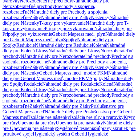
tvarovky
Nerozoberateľné prechody
Náhradné diely pre
Nerozoberateľné prechody
Prechody a spojenia,
rozoberateľné
Náhradné diely pre Prechody a spojenia,
rozoberateľné
Zátky
Náhradné diely pre Zátky
Nástenky
Náhradné
diely pre Nástenky
T-kusy pre vykurovanie
Náhradné diely pre T-
kusy pre vykurovanie
Prípojky pre vykurovanie
Náhradné diely pre
Prípojky pre vykurovanie
Geberit Mapress meď, plyn
Náhradné diely
pre Geberit Mapress meď, plyn
Spojky
Náhradné diely pre
Spojky
Redukcie
Náhradné diely pre Redukcie
Kolená
Náhradné
diely pre Kolená
T-kusy
Náhradné diely pre T-kusy
Nerozoberateľné
prechody
Náhradné diely pre Nerozoberateľné prechody
Prechody a
spojenia, rozoberateľné
Náhradné diely pre Prechody a spojenia,
rozoberateľné
Zátky
Náhradné diely pre Zátky
Nástenky
Náhradné
diely pre Nástenky
Geberit Mapress meď, modré FKM
Náhradné
diely pre Geberit Mapress meď, modré FKM
Spojky
Náhradné diely
pre Spojky
Redukcie
Náhradné diely pre Redukcie
Kolená
Náhradné
diely pre Kolená
T-kusy
Náhradné diely pre T-kusy
Nerozoberateľné
prechody
Náhradné diely pre Nerozoberateľné prechody
Prechody a
spojenia, rozoberateľné
Náhradné diely pre Prechody a spojenia,
rozoberateľné
Zátky
Náhradné diely pre Zátky
Príslušenstvo pre
Geberit Mapress meď
Náhradné diely pre Príslušenstvo pre Geberit
Mapress meď
Izolácie pre nástenky
Izolácia pre rúry a tvarovky
Kryty
pre rúry
Upevnenia pre rúry
Upevnenia pre nástenky
Náhradné diely
pre Upevnenia pre nástenky
Systémové tesnenia
Súpravy skrutiek pre
prírubové spoje
Hygienický systém Geberit
Hygienické