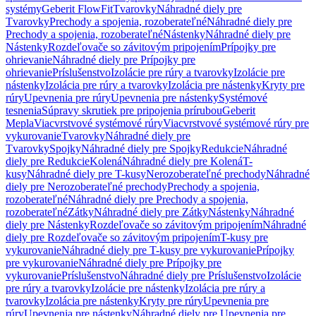
systémy
Geberit FlowFit
Tvarovky
Náhradné diely pre
Tvarovky
Prechody a spojenia, rozoberateľné
Náhradné diely pre
Prechody a spojenia, rozoberateľné
Nástenky
Náhradné diely pre
Nástenky
Rozdeľovače so závitovým pripojením
Prípojky pre
ohrievanie
Náhradné diely pre Prípojky pre
ohrievanie
Príslušenstvo
Izolácie pre rúry a tvarovky
Izolácie pre
nástenky
Izolácia pre rúry a tvarovky
Izolácia pre nástenky
Kryty pre
rúry
Upevnenia pre rúry
Upevnenia pre nástenky
Systémové
tesnenia
Súpravy skrutiek pre pripojenia prírubou
Geberit
Mepla
Viacvrstvové systémové rúry
Viacvrstvové systémové rúry pre
vykurovanie
Tvarovky
Náhradné diely pre
Tvarovky
Spojky
Náhradné diely pre Spojky
Redukcie
Náhradné
diely pre Redukcie
Kolená
Náhradné diely pre Kolená
T-
kusy
Náhradné diely pre T-kusy
Nerozoberateľné prechody
Náhradné
diely pre Nerozoberateľné prechody
Prechody a spojenia,
rozoberateľné
Náhradné diely pre Prechody a spojenia,
rozoberateľné
Zátky
Náhradné diely pre Zátky
Nástenky
Náhradné
diely pre Nástenky
Rozdeľovače so závitovým pripojením
Náhradné
diely pre Rozdeľovače so závitovým pripojením
T-kusy pre
vykurovanie
Náhradné diely pre T-kusy pre vykurovanie
Prípojky
pre vykurovanie
Náhradné diely pre Prípojky pre
vykurovanie
Príslušenstvo
Náhradné diely pre Príslušenstvo
Izolácie
pre rúry a tvarovky
Izolácie pre nástenky
Izolácia pre rúry a
tvarovky
Izolácia pre nástenky
Kryty pre rúry
Upevnenia pre
rúry
Upevnenia pre nástenky
Náhradné diely pre Upevnenia pre