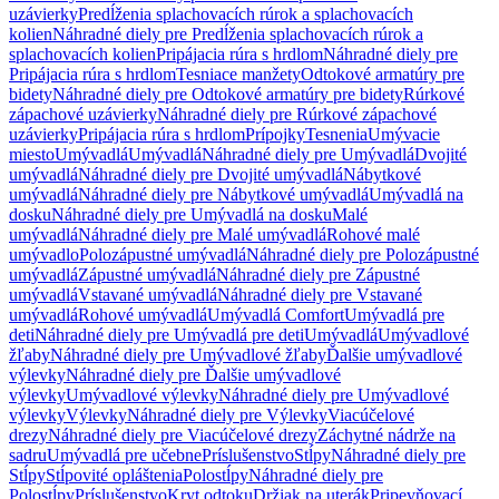
uzávierky
Predĺženia splachovacích rúrok a splachovacích
kolien
Náhradné diely pre Predĺženia splachovacích rúrok a
splachovacích kolien
Pripájacia rúra s hrdlom
Náhradné diely pre
Pripájacia rúra s hrdlom
Tesniace manžety
Odtokové armatúry pre
bidety
Náhradné diely pre Odtokové armatúry pre bidety
Rúrkové
zápachové uzávierky
Náhradné diely pre Rúrkové zápachové
uzávierky
Pripájacia rúra s hrdlom
Prípojky
Tesnenia
Umývacie
miesto
Umývadlá
Umývadlá
Náhradné diely pre Umývadlá
Dvojité
umývadlá
Náhradné diely pre Dvojité umývadlá
Nábytkové
umývadlá
Náhradné diely pre Nábytkové umývadlá
Umývadlá na
dosku
Náhradné diely pre Umývadlá na dosku
Malé
umývadlá
Náhradné diely pre Malé umývadlá
Rohové malé
umývadlo
Polozápustné umývadlá
Náhradné diely pre Polozápustné
umývadlá
Zápustné umývadlá
Náhradné diely pre Zápustné
umývadlá
Vstavané umývadlá
Náhradné diely pre Vstavané
umývadlá
Rohové umývadlá
Umývadlá Comfort
Umývadlá pre
deti
Náhradné diely pre Umývadlá pre deti
Umývadlá
Umývadlové
žľaby
Náhradné diely pre Umývadlové žľaby
Ďalšie umývadlové
výlevky
Náhradné diely pre Ďalšie umývadlové
výlevky
Umývadlové výlevky
Náhradné diely pre Umývadlové
výlevky
Výlevky
Náhradné diely pre Výlevky
Viacúčelové
drezy
Náhradné diely pre Viacúčelové drezy
Záchytné nádrže na
sadru
Umývadlá pre učebne
Príslušenstvo
Stĺpy
Náhradné diely pre
Stĺpy
Stĺpovité opláštenia
Polostĺpy
Náhradné diely pre
Polostĺpy
Príslušenstvo
Kryt odtoku
Držiak na uterák
Pripevňovací