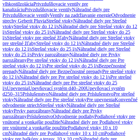
vlhkosti
Izolácia
Privzdušňovacie ventily pre
kanalizáciu
Privzdušňovacie ventily
Náhradné diely pre
Privzdušňovacie ventily
Ventily na zadržiavanie energie
Odvodnenie
strechy Geberit Pluvia
Strešné vtoky
Náhradné diely pre Strešné
vtoky
Strešné vtoky do 12 l/s
Náhradné diely pre Strešné vtoky do 12
l/s
Strešné vtoky do 25 l/s
Náhradné diely pre Strešné vtoky do 25
l/s
Strešné vtoky pre strešné žľaby
Náhradné diely pre Strešné vtoky
pre strešné žľaby
Strešné vtoky do 12 l/s
Náhradné diely pre Strešné
vtoky do 12 l/s
Strešné vtoky do 25 l/s
Náhradné diely pre Strešné
vtoky do 25 l/s
Prvky parozábrany
Náhradné diely pre Prvky
parozábrany
Pre strešné vtoky do 12 l/s
Náhradné diely pre Pre
strešné vtoky do 12 l/s
Pre strešné vtoky do 25 l/s
Bezpečnostné
prepady
Náhradné diely pre Bezpečnostné prepady
Pre strešné vtoky
do 12 l/s
Náhradné diely pre Pre strešné vtoky do 12 l/s
Pre strešné
vtoky do 25 l/s
Náhradné diely pre Pre strešné vtoky do 25
l/s
Upevnenia
Upevňovací systém d40–200
Upevňovací systém
d250–315
Príslušenstvo
Náhradné diely pre Príslušenstvo
Pre strešné
vtoky
Náhradné diely pre Pre strešné vtoky
Pre upevnenia
Konvenčné
odvodnenie striech
Strešné vtoky
Náhradné diely pre Strešné
vtoky
Prvky parozábrany
Náhradné diely pre Prvky
parozábrany
Príslušenstvo
Odvodnenie podlahy
Podlahové vtoky pre
vnútorné a vonkajšie použitie
Náhradné diely pre Podlahové vtoky
pre vnútorné a vonkajšie použitie
Podlahové vtoky 10 x 10
cm
Náhradné diely pre Podlahové vtoky 10 x 10 cm
Podlahové
vtoky pre balkóny a terasy, 10 x 10 cm
Náhradné diely pre