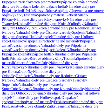
Pripojenia zariaďovacích predmetov
Pripájacie kolená
Náhradné
diely pre Pripájacie kolená
Pripájacie hrdlá
Náhradné diely pre
Pripájacie hrdlá
Príslušenstvo
Rúrové objímky
Upevnenia pre rúrové
objímky
Zátky
Tesnenia
Spotrebný materiál
Geberit Silent-
PP
Rúry
Náhradné diely pre Rúry
Tvarovky
Náhradné diely pre
Tvarovky
Kolená
Náhradné diely pre Kolená
Odbočky
Náhradné
diely pre Odbočky
Redukcie
Náhradné diely pre Redukcie
Čistiace
tvarovky
Náhradné diely pre Čistiace tvarovky
Spojenia
Náhradné
diely pre Spojenia
Hrdlové spoje
Náhradné diely pre Hrdlové
spoje
Drapákové spojenia
Prechody na iné materiály
Pripojenia
zariaďovacích predmetov
Náhradné diely pre Pripojenia
zariaďovacích predmetov
Pripájacie kolená
Náhradné diely pre
Pripájacie kolená
Pripájacie hrdlá
Náhradné diely pre Pripájacie
hrdlá
Príslušenstvo
Rúrové objímky
Zátky
Tesnenia
Spotrebný
materiál
Geberit Silent-Pro
Rúry
Náhradné diely pre
Rúry
Tvarovky
Náhradné diely pre Tvarovky
Kolená
Náhradné diely
pre Kolená
Odbočky
Náhradné diely pre
Odbočky
Redukcie
Náhradné diely pre Redukcie
Čistiace
tvarovky
Náhradné diely pre Čistiace tvarovky
Tvarovky
SuperTube
Náhradné diely pre Tvarovky
SuperTube
Kolená
Náhradné diely pre Kolená
Odbočky
Náhradné
diely pre Odbočky
Spojenia
Náhradné diely pre Spojenia
Hrdlové
spoje
Náhradné diely pre Hrdlové spoje
Drapákové
spojenia
Prechody na iné materiály
Príslušenstvo
Náhradné diely pre
Príslušenstvo
Rúrové objímky
Zátky
Tesnenia
Náhradné diely pre