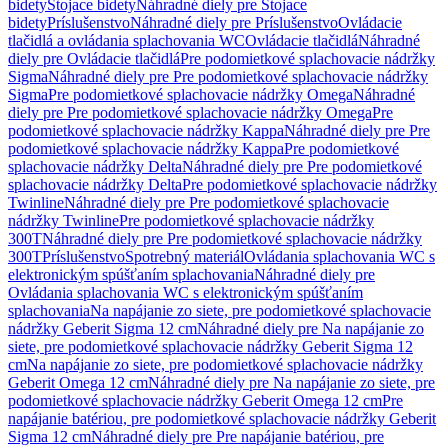
bidety
Stojace bidety
Náhradné diely pre Stojace
bidety
Príslušenstvo
Náhradné diely pre Príslušenstvo
Ovládacie
tlačidlá a ovládania splachovania WC
Ovládacie tlačidlá
Náhradné
diely pre Ovládacie tlačidlá
Pre podomietkové splachovacie nádržky
Sigma
Náhradné diely pre Pre podomietkové splachovacie nádržky
Sigma
Pre podomietkové splachovacie nádržky Omega
Náhradné
diely pre Pre podomietkové splachovacie nádržky Omega
Pre
podomietkové splachovacie nádržky Kappa
Náhradné diely pre Pre
podomietkové splachovacie nádržky Kappa
Pre podomietkové
splachovacie nádržky Delta
Náhradné diely pre Pre podomietkové
splachovacie nádržky Delta
Pre podomietkové splachovacie nádržky
Twinline
Náhradné diely pre Pre podomietkové splachovacie
nádržky Twinline
Pre podomietkové splachovacie nádržky
300T
Náhradné diely pre Pre podomietkové splachovacie nádržky
300T
Príslušenstvo
Spotrebný materiál
Ovládania splachovania WC s
elektronickým spúšťaním splachovania
Náhradné diely pre
Ovládania splachovania WC s elektronickým spúšťaním
splachovania
Na napájanie zo siete, pre podomietkové splachovacie
nádržky Geberit Sigma 12 cm
Náhradné diely pre Na napájanie zo
siete, pre podomietkové splachovacie nádržky Geberit Sigma 12
cm
Na napájanie zo siete, pre podomietkové splachovacie nádržky
Geberit Omega 12 cm
Náhradné diely pre Na napájanie zo siete, pre
podomietkové splachovacie nádržky Geberit Omega 12 cm
Pre
napájanie batériou, pre podomietkové splachovacie nádržky Geberit
Sigma 12 cm
Náhradné diely pre Pre napájanie batériou, pre