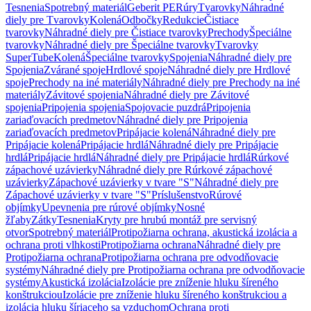
Tesnenia
Spotrebný materiál
Geberit PE
Rúry
Tvarovky
Náhradné
diely pre Tvarovky
Kolená
Odbočky
Redukcie
Čistiace
tvarovky
Náhradné diely pre Čistiace tvarovky
Prechody
Špeciálne
tvarovky
Náhradné diely pre Špeciálne tvarovky
Tvarovky
SuperTube
Kolená
Špeciálne tvarovky
Spojenia
Náhradné diely pre
Spojenia
Zvárané spoje
Hrdlové spoje
Náhradné diely pre Hrdlové
spoje
Prechody na iné materiály
Náhradné diely pre Prechody na iné
materiály
Závitové spojenia
Náhradné diely pre Závitové
spojenia
Pripojenia spojenia
Spojovacie puzdrá
Pripojenia
zariaďovacích predmetov
Náhradné diely pre Pripojenia
zariaďovacích predmetov
Pripájacie kolená
Náhradné diely pre
Pripájacie kolená
Pripájacie hrdlá
Náhradné diely pre Pripájacie
hrdlá
Pripájacie hrdlá
Náhradné diely pre Pripájacie hrdlá
Rúrkové
zápachové uzávierky
Náhradné diely pre Rúrkové zápachové
uzávierky
Zápachové uzávierky v tvare "S"
Náhradné diely pre
Zápachové uzávierky v tvare "S"
Príslušenstvo
Rúrové
objímky
Upevnenia pre rúrové objímky
Nosné
žľaby
Zátky
Tesnenia
Kryty pre hrubú montáž pre servisný
otvor
Spotrebný materiál
Protipožiarna ochrana, akustická izolácia a
ochrana proti vlhkosti
Protipožiarna ochrana
Náhradné diely pre
Protipožiarna ochrana
Protipožiarna ochrana pre odvodňovacie
systémy
Náhradné diely pre Protipožiarna ochrana pre odvodňovacie
systémy
Akustická izolácia
Izolácie pre zníženie hluku šíreného
konštrukciou
Izolácie pre zníženie hluku šíreného konštrukciou a
izolácia hluku šíriaceho sa vzduchom
Ochrana proti