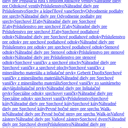
diely pre Pripájacia rúra s hrdlom
Odtokové ventily
Náhradné diely
pre Odtokové ventily
Príslušenstvo
Náhradné diely pre
Príslušenstvo
Sprchy a kúpeľňové vane
Sprchy
Odvodnenie podlahy
pre sprchy
Náhradné diely pre Odvodnenie podlahy pre
sprchy
Sprchové žľaby
Náhradné diely pre Sprchové
žľaby
Príslušenstvo pre sprchové žľaby
Náhradné diely pre
Príslušenstvo pre sprchové žľaby
Sprchové podlahové
odtoky
Náhradné diely pre Sprchové podlahové odtoky
Príslušenstvo
pre odtoky pre sprchové podlahové odtoky
Náhradné diely pre
Príslušenstvo pre odtoky pre sprchové podlahové odtoky
Stenové
odtoky
Náhradné diely pre Stenové odtoky
Príslušenstvo pre stenové
odtoky
Náhradné diely pre Príslušenstvo pre stenové
odtoky
Sprchové vaničky a sprchové plochy
Náhradné diely pre
Sprchové vaničky a sprchové plochy
Sprchové vaničky z
minerálneho materiálu a inštalačné prvky Geberit Duofix
Sprchové
vaničky z minerálneho materiálu
Náhradné diely pre Sprchové
vaničky z minerálneho materiálu
Sprchové vaničky zo sanitárneho
akrylátu
Inštalačné prvky
Náhradné diely pre Inštalačné
prvky
Špeciálne odtoky sprchovej vaničky
Náhradné diely pre
Špeciálne odtoky sprchovej vaničky
Príslušenstvo
Sprchové
kúty
Náhradné diely pre Sprchové kúty
Sprchové kúty
Náhradné
diely pre Sprchové kúty
Pevné bočné steny pre sprchu Walk-
in
Náhradné diely pre Pevné bočné steny pre sprchu Walk-in
Vaňové
zásteny
Náhradné diely pre Vaňové zásteny
Sprchové dvere
Náhradné
diely pre Sprchové dvere
Príslušenstvo
Náhradné diely pre