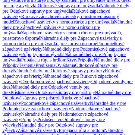
umývadlové armatúry
Prípojky zariadení pre umývacie miesto, drez,
prístroje a výlevku
Odtokové súpravy pre umývadlá
Náhradné diely
pre Odtokové súpravy pre umývadlá
Rúrkové zápachové
uzávierky
Rúrkové zápachové uzávierky, priestorovo úsporný
model
Zápachové uzávierky s nornou rúrkou pre umývadlá
Náhradné
diely pre Zápachové uzávierky s nornou rúrkou pre
umývadlá
Zápachové uzávierky s nornou rúrkou pre umývadlá,
priestorovo úsporné
Náhradné diely pre Zápachové uzávierky s
nornou rúrkou pre umývadlá, priestorovo úsporné
Podomietkové
zápachové uzávierky
Náhradné diely pre Podomietkové zápachové
uzávierky
Prípojky pre umývadlá
Náhradné diely pre Prípojky pre
umývadlá
Pripájacia rúra s hrdlom
Kryty
Prípojky
Náhradné diely pre
Prípojky
Tesnenia
Predĺženia
Ovládania
Odtokové súpravy pre
drezy
Náhradné diely pre Odtokové súpravy pre drezy
Rúrkové
zápachové uzávierky
Náhradné diely pre Rúrkové zápachové
uzávierky
Dvojkomorové zápachové uzávierky
Odpadové ventily pre
drez
Náhradné diely pre Odpadové ventily pre
drez
Príslušenstvo
Odtokové súpravy pre prístroje
Náhradné diely pre
Odtokové súpravy pre prístroje
Rúrkové zápachové
uzávierky
Podomietkové zápachové uzávierky
Náhradné diely pre
Podomietkové zápachové uzávierky
Nadomietkové zápachové
uzávierky
Náhradné diely pre Nadomietkové zápachové
uzávierky
Prípojky
Príslušenstvo
Odtokové súpravy pre
výlevky
Náhradné diely pre Odtokové súpravy pre
výlevky
Zápachové uzávierky
Pripájacia rúra s hrdlom
Náhradné