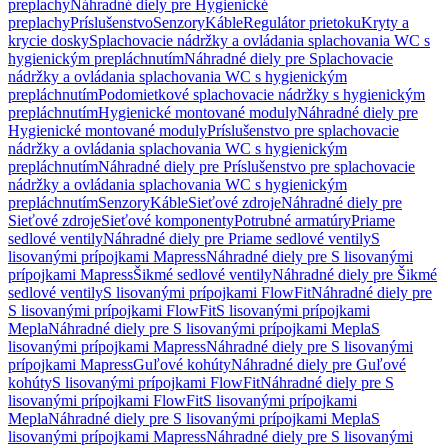
preplachy
Náhradné diely pre Hygienické
preplachy
Príslušenstvo
Senzory
Káble
Regulátor prietoku
Kryty a
krycie dosky
Splachovacie nádržky a ovládania splachovania WC s
hygienickým prepláchnutím
Náhradné diely pre Splachovacie
nádržky a ovládania splachovania WC s hygienickým
prepláchnutím
Podomietkové splachovacie nádržky s hygienickým
prepláchnutím
Hygienické montované moduly
Náhradné diely pre
Hygienické montované moduly
Príslušenstvo pre splachovacie
nádržky a ovládania splachovania WC s hygienickým
prepláchnutím
Náhradné diely pre Príslušenstvo pre splachovacie
nádržky a ovládania splachovania WC s hygienickým
prepláchnutím
Senzory
Káble
Sieťové zdroje
Náhradné diely pre
Sieťové zdroje
Sieťové komponenty
Potrubné armatúry
Priame
sedlové ventily
Náhradné diely pre Priame sedlové ventily
S
lisovanými prípojkami Mapress
Náhradné diely pre S lisovanými
prípojkami Mapress
Šikmé sedlové ventily
Náhradné diely pre Šikmé
sedlové ventily
S lisovanými prípojkami FlowFit
Náhradné diely pre
S lisovanými prípojkami FlowFit
S lisovanými prípojkami
Mepla
Náhradné diely pre S lisovanými prípojkami Mepla
S
lisovanými prípojkami Mapress
Náhradné diely pre S lisovanými
prípojkami Mapress
Guľové kohúty
Náhradné diely pre Guľové
kohúty
S lisovanými prípojkami FlowFit
Náhradné diely pre S
lisovanými prípojkami FlowFit
S lisovanými prípojkami
Mepla
Náhradné diely pre S lisovanými prípojkami Mepla
S
lisovanými prípojkami Mapress
Náhradné diely pre S lisovanými