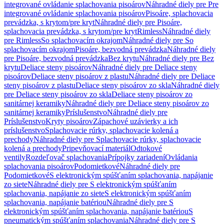
integrované ovládanie splachovania pisoárov
Náhradné diely pre Pre
integrované ovládanie splachovania pisoárov
Pisoáre, splachovacia
prevádzka, s krytom/pre kryt
Náhradné diely pre Pisoáre,
splachovacia prevádzka, s krytom/pre kryt
Rimless
Náhradné diely
pre Rimless
So splachovacím okrajom
Náhradné diely pre So
splachovacím okrajom
Pisoáre, bezvodná prevádzka
Náhradné diely
pre Pisoáre, bezvodná prevádzka
Bez krytu
Náhradné diely pre Bez
krytu
Deliace steny pisoárov
Náhradné diely pre Deliace steny
pisoárov
Deliace steny pisoárov z plastu
Náhradné diely pre Deliace
steny pisoárov z plastu
Deliace steny pisoárov zo skla
Náhradné diely
pre Deliace steny pisoárov zo skla
Deliace steny pisoárov zo
sanitárnej keramiky
Náhradné diely pre Deliace steny pisoárov zo
sanitárnej keramiky
Príslušenstvo
Náhradné diely pre
Príslušenstvo
Kryty pisoárov
Zápachové uzávierky a ich
príslušenstvo
Splachovacie rúrky, splachovacie kolená a
prechody
Náhradné diely pre Splachovacie rúrky, splachovacie
kolená a prechody
Pripevňovací materiál
Odtokové
ventily
Rozdeľovač splachovania
Prípojky zariadení
Ovládania
splachovania pisoárov
Podomietkové
Náhradné diely pre
Podomietkové
S elektronickým spúšťaním splachovania, napájanie
zo siete
Náhradné diely pre S elektronickým spúšťaním
splachovania, napájanie zo siete
S elektronickým spúšťaním
splachovania, napájanie batériou
Náhradné diely pre S
elektronickým spúšťaním splachovania, napájanie batériou
S
pneumatickým spúšťaním splachovania
Náhradné diely pre S