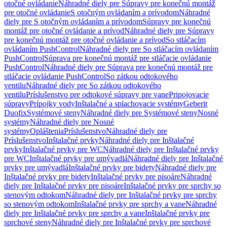
otočné ovládanie
Náhradné diely pre Súpravy pre konečnú montáž
pre otočné ovládanie
S otočným ovládaním a prívodom
Náhradné
diely pre S otočným ovládaním a prívodom
Súpravy pre konečnú
montáž pre otočné ovládanie a prívod
Náhradné diely pre Súpravy
pre konečnú montáž pre otočné ovládanie a prívod
So stláčacím
ovládaním PushControl
Náhradné diely pre So stláčacím ovládaním
PushControl
Súprava pre konečnú montáž pre stláčacie ovládanie
PushControl
Náhradné diely pre Súprava pre konečnú montáž pre
stláčacie ovládanie PushControl
So zátkou odtokového
ventilu
Náhradné diely pre So zátkou odtokového
ventilu
Príslušenstvo pre odtokové súpravy pre vane
Pripojovacie
súpravy
Prípojky vody
Inštalačné a splachovacie systémy
Geberit
Duofix
Systémové steny
Náhradné diely pre Systémové steny
Nosné
systémy
Náhradné diely pre Nosné
systémy
Opláštenia
Príslušenstvo
Náhradné diely pre
Príslušenstvo
Inštalačné prvky
Náhradné diely pre Inštalačné
prvky
Inštalačné prvky pre WC
Náhradné diely pre Inštalačné prvky
pre WC
Inštalačné prvky pre umývadlá
Náhradné diely pre Inštalačné
prvky pre umývadlá
Inštalačné prvky pre bidety
Náhradné diely pre
Inštalačné prvky pre bidety
Inštalačné prvky pre pisoáre
Náhradné
diely pre Inštalačné prvky pre pisoáre
Inštalačné prvky pre sprchy so
stenovým odtokom
Náhradné diely pre Inštalačné prvky pre sprchy
so stenovým odtokom
Inštalačné prvky pre sprchy a vane
Náhradné
diely pre Inštalačné prvky pre sprchy a vane
Inštalačné prvky pre
sprchové steny
Náhradné diely pre Inštalačné prvky pre sprchové