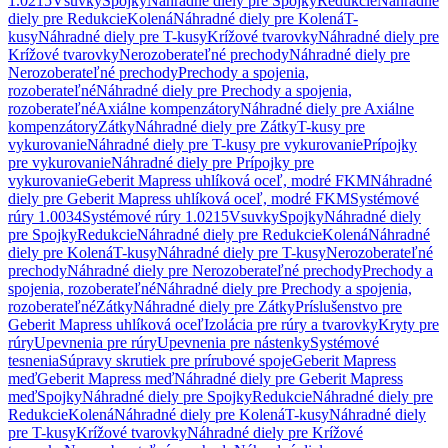
1.0215
Vsuvky
Spojky
Náhradné diely pre Spojky
Redukcie
Náhradné
diely pre Redukcie
Kolená
Náhradné diely pre Kolená
T-
kusy
Náhradné diely pre T-kusy
Krížové tvarovky
Náhradné diely pre
Krížové tvarovky
Nerozoberateľné prechody
Náhradné diely pre
Nerozoberateľné prechody
Prechody a spojenia,
rozoberateľné
Náhradné diely pre Prechody a spojenia,
rozoberateľné
Axiálne kompenzátory
Náhradné diely pre Axiálne
kompenzátory
Zátky
Náhradné diely pre Zátky
T-kusy pre
vykurovanie
Náhradné diely pre T-kusy pre vykurovanie
Prípojky
pre vykurovanie
Náhradné diely pre Prípojky pre
vykurovanie
Geberit Mapress uhlíková oceľ, modré FKM
Náhradné
diely pre Geberit Mapress uhlíková oceľ, modré FKM
Systémové
rúry 1.0034
Systémové rúry 1.0215
Vsuvky
Spojky
Náhradné diely
pre Spojky
Redukcie
Náhradné diely pre Redukcie
Kolená
Náhradné
diely pre Kolená
T-kusy
Náhradné diely pre T-kusy
Nerozoberateľné
prechody
Náhradné diely pre Nerozoberateľné prechody
Prechody a
spojenia, rozoberateľné
Náhradné diely pre Prechody a spojenia,
rozoberateľné
Zátky
Náhradné diely pre Zátky
Príslušenstvo pre
Geberit Mapress uhlíková oceľ
Izolácia pre rúry a tvarovky
Kryty pre
rúry
Upevnenia pre rúry
Upevnenia pre nástenky
Systémové
tesnenia
Súpravy skrutiek pre prírubové spoje
Geberit Mapress
meď
Geberit Mapress meď
Náhradné diely pre Geberit Mapress
meď
Spojky
Náhradné diely pre Spojky
Redukcie
Náhradné diely pre
Redukcie
Kolená
Náhradné diely pre Kolená
T-kusy
Náhradné diely
pre T-kusy
Krížové tvarovky
Náhradné diely pre Krížové