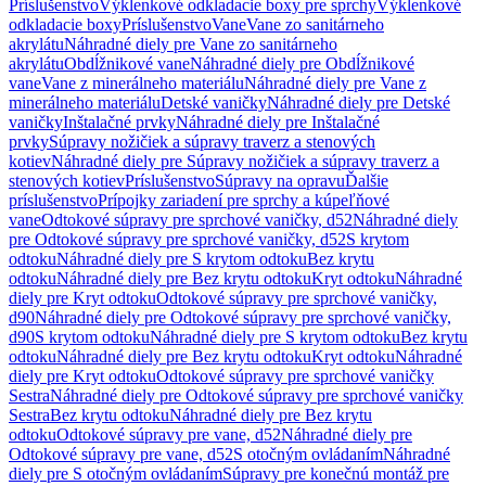
Príslušenstvo
Výklenkové odkladacie boxy pre sprchy
Výklenkové
odkladacie boxy
Príslušenstvo
Vane
Vane zo sanitárneho
akrylátu
Náhradné diely pre Vane zo sanitárneho
akrylátu
Obdĺžnikové vane
Náhradné diely pre Obdĺžnikové
vane
Vane z minerálneho materiálu
Náhradné diely pre Vane z
minerálneho materiálu
Detské vaničky
Náhradné diely pre Detské
vaničky
Inštalačné prvky
Náhradné diely pre Inštalačné
prvky
Súpravy nožičiek a súpravy traverz a stenových
kotiev
Náhradné diely pre Súpravy nožičiek a súpravy traverz a
stenových kotiev
Príslušenstvo
Súpravy na opravu
Ďalšie
príslušenstvo
Prípojky zariadení pre sprchy a kúpeľňové
vane
Odtokové súpravy pre sprchové vaničky, d52
Náhradné diely
pre Odtokové súpravy pre sprchové vaničky, d52
S krytom
odtoku
Náhradné diely pre S krytom odtoku
Bez krytu
odtoku
Náhradné diely pre Bez krytu odtoku
Kryt odtoku
Náhradné
diely pre Kryt odtoku
Odtokové súpravy pre sprchové vaničky,
d90
Náhradné diely pre Odtokové súpravy pre sprchové vaničky,
d90
S krytom odtoku
Náhradné diely pre S krytom odtoku
Bez krytu
odtoku
Náhradné diely pre Bez krytu odtoku
Kryt odtoku
Náhradné
diely pre Kryt odtoku
Odtokové súpravy pre sprchové vaničky
Sestra
Náhradné diely pre Odtokové súpravy pre sprchové vaničky
Sestra
Bez krytu odtoku
Náhradné diely pre Bez krytu
odtoku
Odtokové súpravy pre vane, d52
Náhradné diely pre
Odtokové súpravy pre vane, d52
S otočným ovládaním
Náhradné
diely pre S otočným ovládaním
Súpravy pre konečnú montáž pre