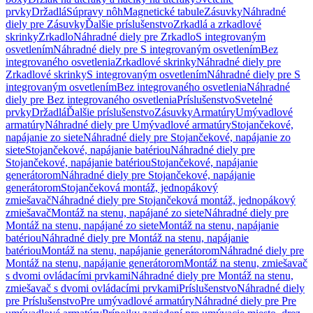
prvky
Držadlá
Súpravy nôh
Magnetické tabule
Zásuvky
Náhradné
diely pre Zásuvky
Ďalšie príslušenstvo
Zrkadlá a zrkadlové
skrinky
Zrkadlo
Náhradné diely pre Zrkadlo
S integrovaným
osvetlením
Náhradné diely pre S integrovaným osvetlením
Bez
integrovaného osvetlenia
Zrkadlové skrinky
Náhradné diely pre
Zrkadlové skrinky
S integrovaným osvetlením
Náhradné diely pre S
integrovaným osvetlením
Bez integrovaného osvetlenia
Náhradné
diely pre Bez integrovaného osvetlenia
Príslušenstvo
Svetelné
prvky
Držadlá
Ďalšie príslušenstvo
Zásuvky
Armatúry
Umývadlové
armatúry
Náhradné diely pre Umývadlové armatúry
Stojančekové,
napájanie zo siete
Náhradné diely pre Stojančekové, napájanie zo
siete
Stojančekové, napájanie batériou
Náhradné diely pre
Stojančekové, napájanie batériou
Stojančekové, napájanie
generátorom
Náhradné diely pre Stojančekové, napájanie
generátorom
Stojančeková montáž, jednopákový
zmiešavač
Náhradné diely pre Stojančeková montáž, jednopákový
zmiešavač
Montáž na stenu, napájané zo siete
Náhradné diely pre
Montáž na stenu, napájané zo siete
Montáž na stenu, napájanie
batériou
Náhradné diely pre Montáž na stenu, napájanie
batériou
Montáž na stenu, napájanie generátorom
Náhradné diely pre
Montáž na stenu, napájanie generátorom
Montáž na stenu, zmiešavač
s dvomi ovládacími prvkami
Náhradné diely pre Montáž na stenu,
zmiešavač s dvomi ovládacími prvkami
Príslušenstvo
Náhradné diely
pre Príslušenstvo
Pre umývadlové armatúry
Náhradné diely pre Pre