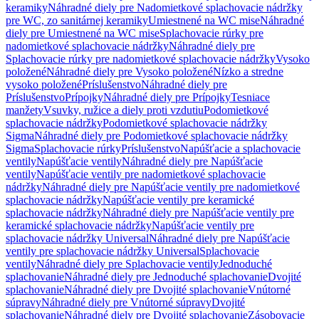
keramiky
Náhradné diely pre Nadomietkové splachovacie nádržky
pre WC, zo sanitárnej keramiky
Umiestnené na WC mise
Náhradné
diely pre Umiestnené na WC mise
Splachovacie rúrky pre
nadomietkové splachovacie nádržky
Náhradné diely pre
Splachovacie rúrky pre nadomietkové splachovacie nádržky
Vysoko
položené
Náhradné diely pre Vysoko položené
Nízko a stredne
vysoko položené
Príslušenstvo
Náhradné diely pre
Príslušenstvo
Prípojky
Náhradné diely pre Prípojky
Tesniace
manžety
Vsuvky, ružice a diely proti vzdutiu
Podomietkové
splachovacie nádržky
Podomietkové splachovacie nádržky
Sigma
Náhradné diely pre Podomietkové splachovacie nádržky
Sigma
Splachovacie rúrky
Príslušenstvo
Napúšťacie a splachovacie
ventily
Napúšťacie ventily
Náhradné diely pre Napúšťacie
ventily
Napúšťacie ventily pre nadomietkové splachovacie
nádržky
Náhradné diely pre Napúšťacie ventily pre nadomietkové
splachovacie nádržky
Napúšťacie ventily pre keramické
splachovacie nádržky
Náhradné diely pre Napúšťacie ventily pre
keramické splachovacie nádržky
Napúšťacie ventily pre
splachovacie nádržky Universal
Náhradné diely pre Napúšťacie
ventily pre splachovacie nádržky Universal
Splachovacie
ventily
Náhradné diely pre Splachovacie ventily
Jednoduché
splachovanie
Náhradné diely pre Jednoduché splachovanie
Dvojité
splachovanie
Náhradné diely pre Dvojité splachovanie
Vnútorné
súpravy
Náhradné diely pre Vnútorné súpravy
Dvojité
splachovanie
Náhradné diely pre Dvojité splachovanie
Zásobovacie