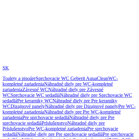
SK
Toalety a pisoáre
Sprchovacie WC Geberit AquaClean
WC-
kompletné zariadenia
Náhradné diely pre WC-kompletné
zariadenia
Závesné WC
Náhradné diely pre Závesné
WC
Sprchovacie WC sedadlá
Náhradné diely pre Sprchovacie WC
sedadlá
Pre keramiky WC
Náhradné diely pre Pre keramiky
WC
Dizajnové panely
Náhradné diely pre Dizajnové panely
Pre WC-
kompletné zariadenia
Náhradné diely pre Pre WC-kompletné
zariadenia
Pre sprchovacie sedadlá
Náhradné diely pre Pre
sprchovacie sedadlá
Príslušenstvo
Náhradné diely pre
Príslušenstvo
Pre WC-kompletné zariadenia
Pre sprchovacie
sedadlá
Náhradné diely pre Pre sprchovacie sedadlá
Pre sprchovacie