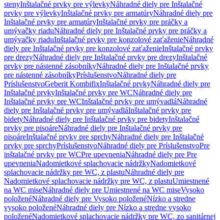
steny
Inštalačné prvky pre výlevky
Náhradné diely pre Inštalačné
prvky pre výlevky
Inštalačné prvky pre armatúry
Náhradné diely pre
Inštalačné prvky pre armatúry
Inštalačné prvky pre práčky a
umývačky riadu
Náhradné diely pre Inštalačné prvky pre práčky a
umývačky riadu
Inštalačné prvky pre konzolové zaťaženie
Náhradné
diely pre Inštalačné prvky pre konzolové zaťaženie
Inštalačné prvky
pre drezy
Náhradné diely pre Inštalačné prvky pre drezy
Inštalačné
prvky pre nástenné zásobníky
Náhradné diely pre Inštalačné prvky
pre nástenné zásobníky
Príslušenstvo
Náhradné diely pre
Príslušenstvo
Geberit Kombifix
Inštalačné prvky
Náhradné diely pre
Inštalačné prvky
Inštalačné prvky pre WC
Náhradné diely pre
Inštalačné prvky pre WC
Inštalačné prvky pre umývadlá
Náhradné
diely pre Inštalačné prvky pre umývadlá
Inštalačné prvky pre
bidety
Náhradné diely pre Inštalačné prvky pre bidety
Inštalačné
prvky pre pisoáre
Náhradné diely pre Inštalačné prvky pre
pisoáre
Inštalačné prvky pre sprchy
Náhradné diely pre Inštalačné
prvky pre sprchy
Príslušenstvo
Náhradné diely pre Príslušenstvo
Pre
inštalačné prvky pre WC
Pre upevnenia
Náhradné diely pre Pre
upevnenia
Nadomietkové splachovacie nádržky
Nadomietkové
splachovacie nádržky pre WC, z plastu
Náhradné diely pre
Nadomietkové splachovacie nádržky pre WC, z plastu
Umiestnené
na WC mise
Náhradné diely pre Umiestnené na WC mise
Vysoko
položené
Náhradné diely pre Vysoko položené
Nízko a stredne
vysoko položené
Náhradné diely pre Nízko a stredne vysoko
položené
Nadomietkové splachovacie nádržky pre WC, zo sanitárnej