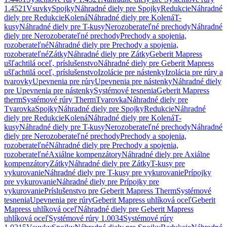
1.4521
Vsuvky
Spojky
Náhradné diely pre Spojky
Redukcie
Náhradné
diely pre Redukcie
Kolená
Náhradné diely pre Kolená
T-
kusy
Náhradné diely pre T-kusy
Nerozoberateľné prechody
Náhradné
diely pre Nerozoberateľné prechody
Prechody a spojenia,
rozoberateľné
Náhradné diely pre Prechody a spojenia,
rozoberateľné
Zátky
Náhradné diely pre Zátky
Geberit Mapress
ušľachtilá oceľ, príslušenstvo
Náhradné diely pre Geberit Mapress
ušľachtilá oceľ, príslušenstvo
Izolácie pre nástenky
Izolácia pre rúry a
tvarovky
Upevnenia pre rúry
Upevnenia pre nástenky
Náhradné diely
pre Upevnenia pre nástenky
Systémové tesnenia
Geberit Mapress
therm
Systémové rúry Therm
Tvarovka
Náhradné diely pre
Tvarovka
Spojky
Náhradné diely pre Spojky
Redukcie
Náhradné
diely pre Redukcie
Kolená
Náhradné diely pre Kolená
T-
kusy
Náhradné diely pre T-kusy
Nerozoberateľné prechody
Náhradné
diely pre Nerozoberateľné prechody
Prechody a spojenia,
rozoberateľné
Náhradné diely pre Prechody a spojenia,
rozoberateľné
Axiálne kompenzátory
Náhradné diely pre Axiálne
kompenzátory
Zátky
Náhradné diely pre Zátky
T-kusy pre
vykurovanie
Náhradné diely pre T-kusy pre vykurovanie
Prípojky
pre vykurovanie
Náhradné diely pre Prípojky pre
vykurovanie
Príslušenstvo pre Geberit Mapress Therm
Systémové
tesnenia
Upevnenia pre rúry
Geberit Mapress uhlíková oceľ
Geberit
Mapress uhlíková oceľ
Náhradné diely pre Geberit Mapress
uhlíková oceľ
Systémové rúry 1.0034
Systémové rúry