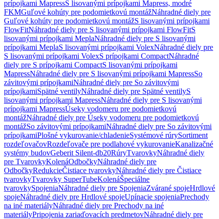
prípojkami Mapress
S lisovanými prípojkami Mapress, modré
FKM
Guľové kohúty pre podomietkovú montáž
Náhradné diely pre
Guľové kohúty pre podomietkovú montáž
S lisovanými prípojkami
FlowFit
Náhradné diely pre S lisovanými prípojkami FlowFit
S
lisovanými prípojkami Mepla
Náhradné diely pre S lisovanými
prípojkami Mepla
S lisovanými prípojkami Volex
Náhradné diely pre
S lisovanými prípojkami Volex
S prípojkami Compact
Náhradné
diely pre S prípojkami Compact
S lisovanými prípojkami
Mapress
Náhradné diely pre S lisovanými prípojkami Mapress
So
závitovými prípojkami
Náhradné diely pre So závitovými
prípojkami
Spätné ventily
Náhradné diely pre Spätné ventily
S
lisovanými prípojkami Mapress
Náhradné diely pre S lisovanými
prípojkami Mapress
Úseky vodomeru pre podomietkovú
montáž
Náhradné diely pre Úseky vodomeru pre podomietkovú
montáž
So závitovými prípojkami
Náhradné diely pre So závitovými
prípojkami
Plošné vykurovanie/chladenie
Systémové rúry
Sortiment
rozdeľovačov
Rozdeľovače pre podlahové vykurovanie
Kanalizačné
systémy budov
Geberit Silent-db20
Rúry
Tvarovky
Náhradné diely
pre Tvarovky
Kolená
Odbočky
Náhradné diely pre
Odbočky
Redukcie
Čistiace tvarovky
Náhradné diely pre Čistiace
tvarovky
Tvarovky SuperTube
Kolená
Špeciálne
tvarovky
Spojenia
Náhradné diely pre Spojenia
Zvárané spoje
Hrdlové
spoje
Náhradné diely pre Hrdlové spoje
Upínacie spojenia
Prechody
na iné materiály
Náhradné diely pre Prechody na iné
materiály
Pripojenia zariaďovacích predmetov
Náhradné diely pre