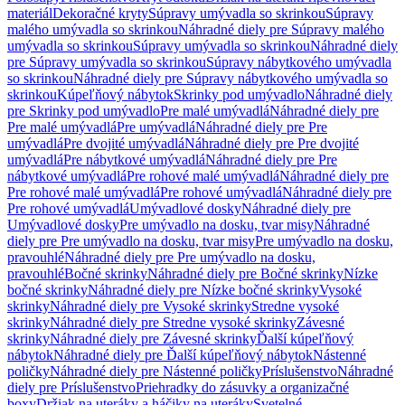
materiál
Dekoračné kryty
Súpravy umývadla so skrinkou
Súpravy
malého umývadla so skrinkou
Náhradné diely pre Súpravy malého
umývadla so skrinkou
Súpravy umývadla so skrinkou
Náhradné diely
pre Súpravy umývadla so skrinkou
Súpravy nábytkového umývadla
so skrinkou
Náhradné diely pre Súpravy nábytkového umývadla so
skrinkou
Kúpeľňový nábytok
Skrinky pod umývadlo
Náhradné diely
pre Skrinky pod umývadlo
Pre malé umývadlá
Náhradné diely pre
Pre malé umývadlá
Pre umývadlá
Náhradné diely pre Pre
umývadlá
Pre dvojité umývadlá
Náhradné diely pre Pre dvojité
umývadlá
Pre nábytkové umývadlá
Náhradné diely pre Pre
nábytkové umývadlá
Pre rohové malé umývadlá
Náhradné diely pre
Pre rohové malé umývadlá
Pre rohové umývadlá
Náhradné diely pre
Pre rohové umývadlá
Umývadlové dosky
Náhradné diely pre
Umývadlové dosky
Pre umývadlo na dosku, tvar misy
Náhradné
diely pre Pre umývadlo na dosku, tvar misy
Pre umývadlo na dosku,
pravouhlé
Náhradné diely pre Pre umývadlo na dosku,
pravouhlé
Bočné skrinky
Náhradné diely pre Bočné skrinky
Nízke
bočné skrinky
Náhradné diely pre Nízke bočné skrinky
Vysoké
skrinky
Náhradné diely pre Vysoké skrinky
Stredne vysoké
skrinky
Náhradné diely pre Stredne vysoké skrinky
Závesné
skrinky
Náhradné diely pre Závesné skrinky
Ďalší kúpeľňový
nábytok
Náhradné diely pre Ďalší kúpeľňový nábytok
Nástenné
poličky
Náhradné diely pre Nástenné poličky
Príslušenstvo
Náhradné
diely pre Príslušenstvo
Priehradky do zásuvky a organizačné
boxy
Držiak na uteráky a háčiky na uteráky
Svetelné