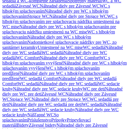
sedadlá a WC-kompletné zariadenia
Spotrebný materiál
WC a WC
sedadlá
Závesné WC
Náhradné diely pre Závesné WC
WC s
hlbokým splachovaním
Náhradné diely pre WC s hlbokým
splachovaním
Stojace WC
Náhradné diely pre Stojace WC
WC s
hlbokým splachovaním pre splachovaciu nádržku umiestnenú na
WC mise
Náhradné diely pre WC s hlbokým splachovaním pre
splachovaciu nádržku umiestnenú na WC mise
WC s hlbokým
splachovaním
Náhradné diely pre WC s hlbokým
splachovaním
Nadomietkové splachovacie nádržky pre WC, zo
sanitárnej keramiky
Umiestnené na WC mise
WC sedadlá
Náhradné
diely pre WC sedadlá
WC sedadlá
Náhradné diely pre WC
sedadlá
WC Comfort
Náhradné diely pre WC Comfort
WC s
hlbokým splachovaním vyvýšené
Náhradné diely pre WC s hlbokým
splachovaním vyvýšené
WC s hlbokým splachovaním
predĺžené
Náhradné diely pre WC s hlbokým splachovaním
predĺžené
WC sedadlá Comfort
Náhradné diely pre WC sedadlá
Comfort
WC sedadlá
Náhradné diely pre WC sedadlá
WC sedacie
kruhy
Náhradné diely pre WC sedacie kruhy
WC pre deti
Náhradné
diely pre WC pre deti
Závesné WC
Náhradné diely pre Závesné
WC
Stojace WC
Náhradné diely pre Stojace WC
WC sedadlá pre
deti
Náhradné diely pre WC sedadlá pre deti
WC sedadlá
Náhradné
diely pre WC sedadlá
WC sedacie kruhy
Náhradné diely pre WC
sedacie kruhy
Nášľapné WC
So
splachovaním
Príslušenstvo
Prípojky
Pripevňovací
materiál
Bidety
Závesné bidety
Náhradné diely pre Závesné