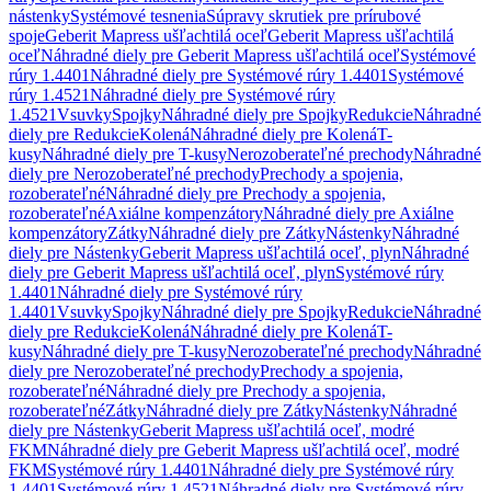
nástenky
Systémové tesnenia
Súpravy skrutiek pre prírubové
spoje
Geberit Mapress ušľachtilá oceľ
Geberit Mapress ušľachtilá
oceľ
Náhradné diely pre Geberit Mapress ušľachtilá oceľ
Systémové
rúry 1.4401
Náhradné diely pre Systémové rúry 1.4401
Systémové
rúry 1.4521
Náhradné diely pre Systémové rúry
1.4521
Vsuvky
Spojky
Náhradné diely pre Spojky
Redukcie
Náhradné
diely pre Redukcie
Kolená
Náhradné diely pre Kolená
T-
kusy
Náhradné diely pre T-kusy
Nerozoberateľné prechody
Náhradné
diely pre Nerozoberateľné prechody
Prechody a spojenia,
rozoberateľné
Náhradné diely pre Prechody a spojenia,
rozoberateľné
Axiálne kompenzátory
Náhradné diely pre Axiálne
kompenzátory
Zátky
Náhradné diely pre Zátky
Nástenky
Náhradné
diely pre Nástenky
Geberit Mapress ušľachtilá oceľ, plyn
Náhradné
diely pre Geberit Mapress ušľachtilá oceľ, plyn
Systémové rúry
1.4401
Náhradné diely pre Systémové rúry
1.4401
Vsuvky
Spojky
Náhradné diely pre Spojky
Redukcie
Náhradné
diely pre Redukcie
Kolená
Náhradné diely pre Kolená
T-
kusy
Náhradné diely pre T-kusy
Nerozoberateľné prechody
Náhradné
diely pre Nerozoberateľné prechody
Prechody a spojenia,
rozoberateľné
Náhradné diely pre Prechody a spojenia,
rozoberateľné
Zátky
Náhradné diely pre Zátky
Nástenky
Náhradné
diely pre Nástenky
Geberit Mapress ušľachtilá oceľ, modré
FKM
Náhradné diely pre Geberit Mapress ušľachtilá oceľ, modré
FKM
Systémové rúry 1.4401
Náhradné diely pre Systémové rúry
1.4401
Systémové rúry 1.4521
Náhradné diely pre Systémové rúry