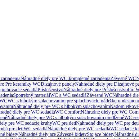
zariadenia
Náhradné diely pre WC-kompletné zariadenia
Závesné WC
N
pre Pre keramiky WC
Dizajnové panely
Náhradné diely pre Dizajnové p
sprchovacie sedadlá
Príslušenstvo
Náhradné diely pre Príslušenstvo
Pre W
iadenia
Spotrebný materiál
WC a WC sedadlá
Závesné WC
Náhradné di
e WC
WC s hlbokým splachovaním pre splachovaciu nádržku umiestne
ovaním
Náhradné diely pre WC s hlbokým splachovaním
Nadomietkové 
radné diely pre WC sedadlá
WC Comfort
Náhradné diely pre WC Comf
žené
Náhradné diely pre WC s hlbokým splachovaním predĺžené
WC sed
iely pre WC sedacie kruhy
WC pre deti
Náhradné diely pre WC pre deti
dlá pre deti
WC sedadlá
Náhradné diely pre WC sedadlá
WC sedacie k
né bidety
Náhradné diely pre Závesné bidety
Stojace bidety
Náhradné die