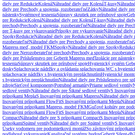
diely pre Redukcie
Kolená
Náhradné diely pre Kolená
T-kusy
Náhradné
diely pre Prechody a spojenia, rozoberateľné
Zátky
Náhradné diely pr
nástenky
Systémové tesnenia
Súpravy skrutiek pre prírubové spoje
Geb
pre Redukcie
Kolená
Náhradné diely pre Kolená
T-kusy
Náhradné diely
prechody
Prechody a spojenia, rozoberateľné
Náhradné diely pre Prech
pre T-kusy pre vykurovanie
Prípojky pre vykurovanie
Náhradné diely 
Spojky
Redukcie
Náhradné diely pre Redukcie
Kolená
Náhradné diely 
rozoberateľné
Náhradné diely pre Prechody a spojenia, rozoberateľné
Mapress meď, modré FKM
Spojky
Náhradné diely pre Spojky
Redukc
diely pre Nerozoberateľné prechody
Prechody a spojenia, rozoberateľ
diely pre Príslušenstvo pre Geberit Mapress meď
Izolácie pre nástenky
tesnenia
Súpravy skrutiek pre prírubové spoje
Hygienický systém Gebe
dosky
Splachovacie nádržky a ovládania splachovania WC s hygieni
splachovacie nádržky s hygienickým prepláchnutím
Hygienické mont
s hygienickým prepláchnutím
Náhradné diely pre Príslušenstvo pre s
zdroje
Sieťové komponenty
Potrubné armatúry
Priame sedlové ventily
N
sedlové ventily
Náhradné diely pre Šikmé sedlové ventily
S lisovanými
prípojkami Mepla
S lisovanými prípojkami Mapress
Náhradné diely pr
lisovanými prípojkami FlowFit
S lisovanými prípojkami Mepla
Náhrad
lisovanými prípojkami Mapress, modré FKM
Guľové kohúty pre pod
lisovanými prípojkami FlowFit
S lisovanými prípojkami Mepla
Náhrad
Compact
Náhradné diely pre S prípojkami Compact
S lisovanými príp
prípojkami
Spätné ventily
Náhradné diely pre Spätné ventily
S lisovan
Úseky vodomeru pre podomietkovú montáž
So závitovými prípojkam
podlahové vykurovanie
Kanalizačné systémy budov
Geberit Silent-db