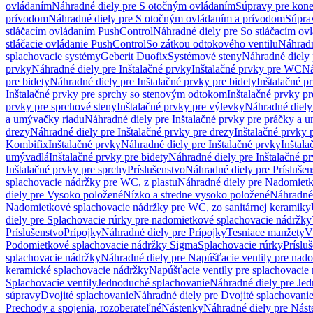
ovládaním
Náhradné diely pre S otočným ovládaním
Súpravy pre kone
prívodom
Náhradné diely pre S otočným ovládaním a prívodom
Súpra
stláčacím ovládaním PushControl
Náhradné diely pre So stláčacím o
stláčacie ovládanie PushControl
So zátkou odtokového ventilu
Náhradn
splachovacie systémy
Geberit Duofix
Systémové steny
Náhradné diely 
prvky
Náhradné diely pre Inštalačné prvky
Inštalačné prvky pre WC
Ná
pre bidety
Náhradné diely pre Inštalačné prvky pre bidety
Inštalačné p
Inštalačné prvky pre sprchy so stenovým odtokom
Inštalačné prvky pr
prvky pre sprchové steny
Inštalačné prvky pre výlevky
Náhradné diely
a umývačky riadu
Náhradné diely pre Inštalačné prvky pre práčky a 
drezy
Náhradné diely pre Inštalačné prvky pre drezy
Inštalačné prvky 
Kombifix
Inštalačné prvky
Náhradné diely pre Inštalačné prvky
Inštal
umývadlá
Inštalačné prvky pre bidety
Náhradné diely pre Inštalačné pr
Inštalačné prvky pre sprchy
Príslušenstvo
Náhradné diely pre Príslušen
splachovacie nádržky pre WC, z plastu
Náhradné diely pre Nadomietk
diely pre Vysoko položené
Nízko a stredne vysoko položené
Náhradné 
Nadomietkové splachovacie nádržky pre WC, zo sanitárnej keramiky
diely pre Splachovacie rúrky pre nadomietkové splachovacie nádržky
Príslušenstvo
Prípojky
Náhradné diely pre Prípojky
Tesniace manžety
V
Podomietkové splachovacie nádržky Sigma
Splachovacie rúrky
Príslu
splachovacie nádržky
Náhradné diely pre Napúšťacie ventily pre nad
keramické splachovacie nádržky
Napúšťacie ventily pre splachovacie
Splachovacie ventily
Jednoduché splachovanie
Náhradné diely pre Je
súpravy
Dvojité splachovanie
Náhradné diely pre Dvojité splachovani
Prechody a spojenia, rozoberateľné
Nástenky
Náhradné diely pre Nás