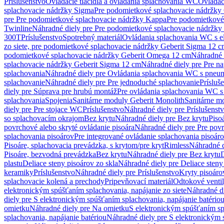
Príslušenstvo
Ovládacie tlačidlá a ovládania splachovania WC
Ovládaci
splachovacie nádržky Sigma
Pre podomietkové splachovacie nádržk
pre Pre podomietkové splachovacie nádržky Kappa
Pre podomietkové
Twinline
Náhradné diely pre Pre podomietkové splachovacie nádržky
300T
Príslušenstvo
Spotrebný materiál
Ovládania splachovania WC s e
zo siete, pre podomietkové splachovacie nádržky Geberit Sigma 12 
podomietkové splachovacie nádržky Geberit Omega 12 cm
Náhradné 
splachovacie nádržky Geberit Sigma 12 cm
Náhradné diely pre Pre n
splachovania
Náhradné diely pre Ovládania splachovania WC s pneu
splachovanie
Náhradné diely pre Pre jednoduché splachovanie
Prísluš
diely pre Súprava pre hrubú montáž
Pre ovládania splachovania WC s
splachovania
Spojenia
Sanitárne moduly Geberit Monolith
Sanitárne m
diely pre Pre stojace WC
Príslušenstvo
Náhradné diely pre Príslušenst
so splachovacím okrajom
Bez krytu
Náhradné diely pre Bez krytu
Piso
povrchové alebo skryté ovládanie pisoára
Náhradné diely pre Pre povr
splachovania pisoárov
Pre integrované ovládanie splachovania pisoár
Pisoáre, splachovacia prevádzka, s krytom/pre kryt
Rimless
Náhradné d
Pisoáre, bezvodná prevádzka
Bez krytu
Náhradné diely pre Bez krytu
D
plastu
Deliace steny pisoárov zo skla
Náhradné diely pre Deliace steny
keramiky
Príslušenstvo
Náhradné diely pre Príslušenstvo
Kryty pisoáro
splachovacie kolená a prechody
Pripevňovací materiál
Odtokové venti
elektronickým spúšťaním splachovania, napájanie zo siete
Náhradné di
diely pre S elektronickým spúšťaním splachovania, napájanie batério
omietku
Náhradné diely pre Na omietku
S elektronickým spúšťaním spl
splachovania, napájanie batériou
Náhradné diely pre S elektronickým 