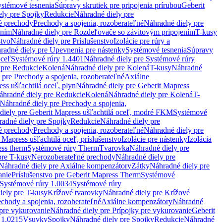
stémové tesnenia
Súpravy skrutiek pre pripojenia prírubou
Geberit
ely pre Spojky
Redukcie
Náhradné diely pre
é prechody
Prechody a spojenia, rozoberateľné
Náhradné diely pre
ením
Náhradné diely pre Rozdeľovače so závitovým pripojením
T-kusy
stvo
Náhradné diely pre Príslušenstvo
Izolácie pre rúry a
radné diely pre Upevnenia pre nástenky
Systémové tesnenia
Súpravy
oceľ
Systémové rúry 1.4401
Náhradné diely pre Systémové rúry
 pre Redukcie
Kolená
Náhradné diely pre Kolená
T-kusy
Náhradné
 pre Prechody a spojenia, rozoberateľné
Axiálne
ss ušľachtilá oceľ, plyn
Náhradné diely pre Geberit Mapress
áhradné diely pre Redukcie
Kolená
Náhradné diely pre Kolená
T-
Náhradné diely pre Prechody a spojenia,
diely pre Geberit Mapress ušľachtilá oceľ, modré FKM
Systémové
adné diely pre Spojky
Redukcie
Náhradné diely pre
é prechody
Prechody a spojenia, rozoberateľné
Náhradné diely pre
 Mapress ušľachtilá oceľ, príslušenstvo
Izolácie pre nástenky
Izolácia
ess therm
Systémové rúry Therm
Tvarovka
Náhradné diely pre
pre T-kusy
Nerozoberateľné prechody
Náhradné diely pre
Náhradné diely pre Axiálne kompenzátory
Zátky
Náhradné diely pre
anie
Príslušenstvo pre Geberit Mapress Therm
Systémové
Systémové rúry 1.0034
Systémové rúry
iely pre T-kusy
Krížové tvarovky
Náhradné diely pre Krížové
echody a spojenia, rozoberateľné
Axiálne kompenzátory
Náhradné
 pre vykurovanie
Náhradné diely pre Prípojky pre vykurovanie
Geberit
 1.0215
Vsuvky
Spojky
Náhradné diely pre Spojky
Redukcie
Náhradné