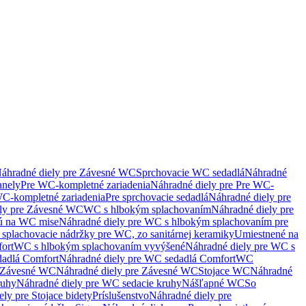
áhradné diely pre Závesné WC
Sprchovacie WC sedadlá
Náhradné
anely
Pre WC-kompletné zariadenia
Náhradné diely pre Pre WC-
C-kompletné zariadenia
Pre sprchovacie sedadlá
Náhradné diely pre
ely pre Závesné WC
WC s hlbokým splachovaním
Náhradné diely pre
nú na WC mise
Náhradné diely pre WC s hlbokým splachovaním pre
splachovacie nádržky pre WC, zo sanitárnej keramiky
Umiestnené na
ort
WC s hlbokým splachovaním vyvýšené
Náhradné diely pre WC s
adlá Comfort
Náhradné diely pre WC sedadlá Comfort
WC
Závesné WC
Náhradné diely pre Závesné WC
Stojace WC
Náhradné
ruhy
Náhradné diely pre WC sedacie kruhy
Nášľapné WC
So
ly pre Stojace bidety
Príslušenstvo
Náhradné diely pre