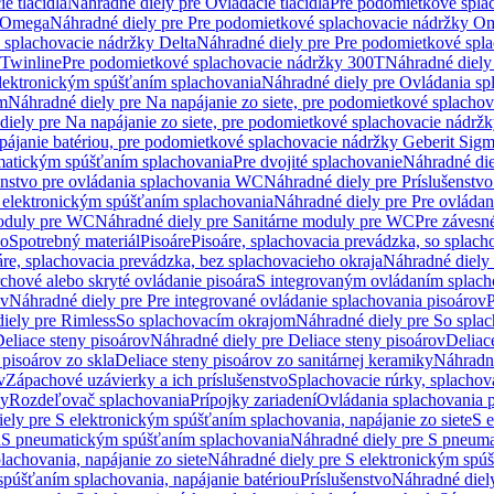
e tlačidlá
Náhradné diely pre Ovládacie tlačidlá
Pre podomietkové spla
y Omega
Náhradné diely pre Pre podomietkové splachovacie nádržky O
 splachovacie nádržky Delta
Náhradné diely pre Pre podomietkové spla
 Twinline
Pre podomietkové splachovacie nádržky 300T
Náhradné diely
lektronickým spúšťaním splachovania
Náhradné diely pre Ovládania s
cm
Náhradné diely pre Na napájanie zo siete, pre podomietkové splacho
diely pre Na napájanie zo siete, pre podomietkové splachovacie nádr
apájanie batériou, pre podomietkové splachovacie nádržky Geberit Sig
matickým spúšťaním splachovania
Pre dvojité splachovanie
Náhradné die
enstvo pre ovládania splachovania WC
Náhradné diely pre Príslušenstv
 elektronickým spúšťaním splachovania
Náhradné diely pre Pre ovláda
oduly pre WC
Náhradné diely pre Sanitárne moduly pre WC
Pre záves
vo
Spotrebný materiál
Pisoáre
Pisoáre, splachovacia prevádzka, so splac
áre, splachovacia prevádzka, bez splachovacieho okraja
Náhradné diely 
chové alebo skryté ovládanie pisoára
S integrovaným ovládaním splach
ov
Náhradné diely pre Pre integrované ovládanie splachovania pisoárov
P
iely pre Rimless
So splachovacím okrajom
Náhradné diely pre So spla
eliace steny pisoárov
Náhradné diely pre Deliace steny pisoárov
Deliac
 pisoárov zo skla
Deliace steny pisoárov zo sanitárnej keramiky
Náhradné
v
Zápachové uzávierky a ich príslušenstvo
Splachovacie rúrky, splachov
ly
Rozdeľovač splachovania
Prípojky zariadení
Ovládania splachovania 
ely pre S elektronickým spúšťaním splachovania, napájanie zo siete
S e
u
S pneumatickým spúšťaním splachovania
Náhradné diely pre S pneum
achovania, napájanie zo siete
Náhradné diely pre S elektronickým spúš
spúšťaním splachovania, napájanie batériou
Príslušenstvo
Náhradné diely