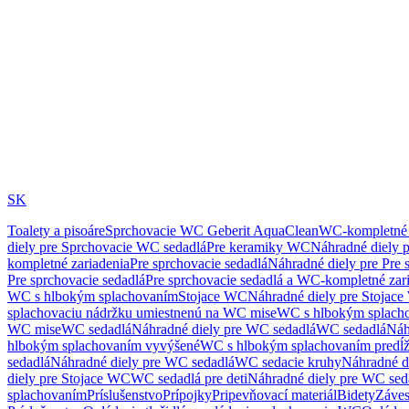
SK
Toalety a pisoáre
Sprchovacie WC Geberit AquaClean
WC-kompletné 
diely pre Sprchovacie WC sedadlá
Pre keramiky WC
Náhradné diely 
kompletné zariadenia
Pre sprchovacie sedadlá
Náhradné diely pre Pre 
Pre sprchovacie sedadlá
Pre sprchovacie sedadlá a WC-kompletné zar
WC s hlbokým splachovaním
Stojace WC
Náhradné diely pre Stojac
splachovaciu nádržku umiestnenú na WC mise
WC s hlbokým splach
WC mise
WC sedadlá
Náhradné diely pre WC sedadlá
WC sedadlá
Náh
hlbokým splachovaním vyvýšené
WC s hlbokým splachovaním predĺ
sedadlá
Náhradné diely pre WC sedadlá
WC sedacie kruhy
Náhradné d
diely pre Stojace WC
WC sedadlá pre deti
Náhradné diely pre WC seda
splachovaním
Príslušenstvo
Prípojky
Pripevňovací materiál
Bidety
Záves