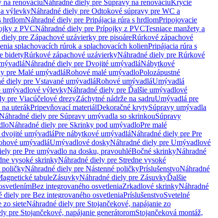
 na renováciu
Náhradné diely pre Súpravy na renováciu
Krycie
a výlevky
Náhradné diely pre Odtokové súpravy pre WC a
 s hrdlom
Náhradné diely pre Pripájacia rúra s hrdlom
Pripojovacie
ojky z PVC
Náhradné diely pre Prípojky z PVC
Tesniace manžety a
diely pre Zápachové uzávierky pre pisoáre
Rúrkové zápachové
enia splachovacích rúrok a splachovacích kolien
Pripájacia rúra s
e bidety
Rúrkové zápachové uzávierky
Náhradné diely pre Rúrkové
umývadlá
Náhradné diely pre Dvojité umývadlá
Nábytkové
ly pre Malé umývadlá
Rohové malé umývadlo
Polozápustné
é diely pre Vstavané umývadlá
Rohové umývadlá
Umývadlá
e umývadlové výlevky
Náhradné diely pre Ďalšie umývadlové
ly pre Viacúčelové drezy
Záchytné nádrže na sadru
Umývadlá pre
 na uterák
Pripevňovací materiál
Dekoračné kryty
Súpravy umývadla
Náhradné diely pre Súpravy umývadla so skrinkou
Súpravy
dlo
Náhradné diely pre Skrinky pod umývadlo
Pre malé
 dvojité umývadlá
Pre nábytkové umývadlá
Náhradné diely pre Pre
rohové umývadlá
Umývadlové dosky
Náhradné diely pre Umývadlové
ely pre Pre umývadlo na dosku, pravouhlé
Bočné skrinky
Náhradné
dne vysoké skrinky
Náhradné diely pre Stredne vysoké
 poličky
Náhradné diely pre Nástenné poličky
Príslušenstvo
Náhradné
agnetické tabule
Zásuvky
Náhradné diely pre Zásuvky
Ďalšie
osvetlením
Bez integrovaného osvetlenia
Zrkadlové skrinky
Náhradné
 diely pre Bez integrovaného osvetlenia
Príslušenstvo
Svetelné
 zo siete
Náhradné diely pre Stojančekové, napájanie zo
ly pre Stojančekové, napájanie generátorom
Stojančeková montáž,