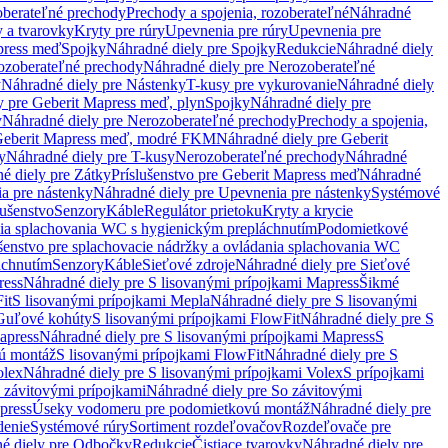
oberateľné prechody
Prechody a spojenia, rozoberateľné
Náhradné
y a tvarovky
Kryty pre rúry
Upevnenia pre rúry
Upevnenia pre
press meď
Spojky
Náhradné diely pre Spojky
Redukcie
Náhradné diely
ozoberateľné prechody
Náhradné diely pre Nerozoberateľné
y
Náhradné diely pre Nástenky
T-kusy pre vykurovanie
Náhradné diely
y pre Geberit Mapress meď, plyn
Spojky
Náhradné diely pre
y
Náhradné diely pre Nerozoberateľné prechody
Prechody a spojenia,
eberit Mapress meď, modré FKM
Náhradné diely pre Geberit
y
Náhradné diely pre T-kusy
Nerozoberateľné prechody
Náhradné
é diely pre Zátky
Príslušenstvo pre Geberit Mapress meď
Náhradné
a pre nástenky
Náhradné diely pre Upevnenia pre nástenky
Systémové
lušenstvo
Senzory
Káble
Regulátor prietoku
Kryty a krycie
nia splachovania WC s hygienickým prepláchnutím
Podomietkové
ušenstvo pre splachovacie nádržky a ovládania splachovania WC
áchnutím
Senzory
Káble
Sieťové zdroje
Náhradné diely pre Sieťové
ress
Náhradné diely pre S lisovanými prípojkami Mapress
Šikmé
it
S lisovanými prípojkami Mepla
Náhradné diely pre S lisovanými
 Guľové kohúty
S lisovanými prípojkami FlowFit
Náhradné diely pre S
apress
Náhradné diely pre S lisovanými prípojkami Mapress
S
ú montáž
S lisovanými prípojkami FlowFit
Náhradné diely pre S
olex
Náhradné diely pre S lisovanými prípojkami Volex
S prípojkami
 závitovými prípojkami
Náhradné diely pre So závitovými
press
Úseky vodomeru pre podomietkovú montáž
Náhradné diely pre
denie
Systémové rúry
Sortiment rozdeľovačov
Rozdeľovače pre
é diely pre Odbočky
Redukcie
Čistiace tvarovky
Náhradné diely pre