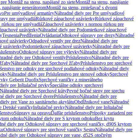
pre Montáž na stenu, napájané zo siete
Montáž na stenu, napájanie
, napájanie generátorom
Montáž na stenu, zmiešavač s dvomi
vo
Pre umývadlové armatúry
Náhradné diely pre Pre umývadlové
ravy pre umývadlá
Rúrkové zápachové uzávierky
Rúrkové zápachové
u rúrkou pre umývadlá
Zápachové uzávierky s nornou rúrkou pre
ápachové uzávierky
Náhradné diely pre Podomietkové zápachové
ky
Tesnenia
Predĺženia
Ovládania
Odtokové súpravy pre drezy
Náhradné
ové uzávierky
Odpadové ventily pre drez
Náhradné diely pre
é uzávierky
Podomietkové zápachové uzávierky
Náhradné diely pre
slušenstvo
Odtokové súpravy pre výlevky
Náhradné diely pre
radné diely pre Odtokové ventily
Príslušenstvo
Náhradné diely pre
žľaby
Náhradné diely pre Sprchové žľaby
Príslušenstvo pre sprchové
ušenstvo pre odtoky pre sprchové podlahové odtoky
Náhradné diely
toky
Náhradné diely pre Príslušenstvo pre stenové odtoky
Sprchové
prvky Geberit Duofix
Sprchové vaničky z minerálneho
iely pre Inštalačné prvky
Špeciálne odtoky sprchovej
Náhradné diely pre Sprchové kúty
Pevné bočné steny pre sprchu
é diely pre Sprchové dvere
Príslušenstvo
Náhradné diely pre
iely pre Vane zo sanitárneho akrylátu
Obdĺžnikové vane
Náhradné
e Detské vaničky
Inštalačné prvky
Náhradné diely pre Inštalačné
ušenstvo
Súpravy na opravu
Ďalšie príslušenstvo
Prípojky zariadení pre
ytom odtoku
Náhradné diely pre S krytom odtoku
Bez krytu
né diely pre Odtokové súpravy pre sprchové vaničky, d90
S krytom
ku
Odtokové súpravy pre sprchové vaničky Sestra
Náhradné diely pre
dné diely pre Odtokové súpravy pre vane, d52
S otočným