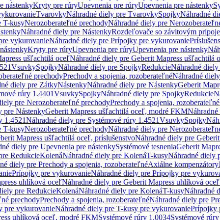
re nástenky
Kryty pre rúry
Upevnenia pre rúry
Upevnenia pre nástenky
Sy
vykurovanie
Tvarovky
Náhradné diely pre Tvarovky
Spojky
Náhradné di
e T-kusy
Nerozoberateľné prechody
Náhradné diely pre Nerozoberateľn
stenky
Náhradné diely pre Nástenky
Rozdeľovače so závitovým pripoj
pre vykurovanie
Náhradné diely pre Prípojky pre vykurovanie
Príslušen
 nástenky
Kryty pre rúry
Upevnenia pre rúry
Upevnenia pre nástenky
Náh
apress ušľachtilá oceľ
Náhradné diely pre Geberit Mapress ušľachtilá 
4521
Vsuvky
Spojky
Náhradné diely pre Spojky
Redukcie
Náhradné diely
oberateľné prechody
Prechody a spojenia, rozoberateľné
Náhradné diely
né diely pre Zátky
Nástenky
Náhradné diely pre Nástenky
Geberit Mapre
émové rúry 1.4401
Vsuvky
Spojky
Náhradné diely pre Spojky
Redukcie
N
iely pre Nerozoberateľné prechody
Prechody a spojenia, rozoberateľné
y pre Nástenky
Geberit Mapress ušľachtilá oceľ, modré FKM
Náhradné 
y 1.4521
Náhradné diely pre Systémové rúry 1.4521
Vsuvky
Spojky
Náhr
e T-kusy
Nerozoberateľné prechody
Náhradné diely pre Nerozoberateľn
berit Mapress ušľachtilá oceľ, príslušenstvo
Náhradné diely pre Geberit
né diely pre Upevnenia pre nástenky
Systémové tesnenia
Geberit Mapr
pre Redukcie
Kolená
Náhradné diely pre Kolená
T-kusy
Náhradné diely 
é diely pre Prechody a spojenia, rozoberateľné
Axiálne kompenzátory
anie
Prípojky pre vykurovanie
Náhradné diely pre Prípojky pre vykurov
press uhlíková oceľ
Náhradné diely pre Geberit Mapress uhlíková oceľ
iely pre Redukcie
Kolená
Náhradné diely pre Kolená
T-kusy
Náhradné d
ľné prechody
Prechody a spojenia, rozoberateľné
Náhradné diely pre Pr
y pre vykurovanie
Náhradné diely pre T-kusy pre vykurovanie
Prípojky
ress uhlíková oceľ, modré FKM
Systémové rúry 1.0034
Systémové rúry