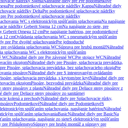
chovacie nádržky Sigma
Náhradné diely pre Pre podomietkové
mega
Pre podomietkové splachovacie nádržky Kappa
Náhradné diely
chovacie nádržky Delta
Pre podomietkové splachovacie nádržky
 pre Pre podomietkové splachovacie nádržky
plachovania WC s elektronickým spúšťaním splachovania
Na napájanie
vacie nádržky Geberit Sigma 12 cm
Na napájanie zo siete, pre
žky Geberit Omega 12 cm
Pre napájanie batériou, pre podomietkové
ma 12 cm
Ovládania splachovania WC s pneumatickým spúšťaním
ly pre Pre dvojité splachovanie
Pre jednoduché
o pre ovládania splachovania WC
Súprava pre hrubú montáž
Náhradné
nia splachovania WC s elektronickým spúšťaním
né WC
Náhradné diely pre Pre závesné WC
Pre stojace WC
Náhradné
hovacím okrajom
Náhradné diely pre Pisoáre, splachovacia prevádzka,
pre Pisoáre, splachovacia prevádzka, bez splachovacieho okraja
Pre
ovania pisoárov
Náhradné diely pre S integrovaným ovládaním
isoáre, splachovacia prevádzka, s krytom/pre kryt
Náhradné diely pre
chovacím okrajom
Pisoáre, bezvodná prevádzka
Náhradné diely pre
e steny pisoárov z plastu
Náhradné diely pre Deliace steny pisoárov z
 diely pre Deliace steny pisoárov zo sanitárnej
acie kolená a prechody
Náhradné diely pre Splachovacie rúrky,
pisoárov
Podomietkové
Náhradné diely pre Podomietkové
S
lektronickým spúšťaním splachovania, napájanie batériou
Náhradné
atickým spúšťaním splachovania
Basic
Náhradné diely pre Basic
Na
ťaním splachovania, napájanie zo siete
S elektronickým spúšťaním
 pre Príslušenstvo
Súpravy pre hrubú montáž a súpravy pre