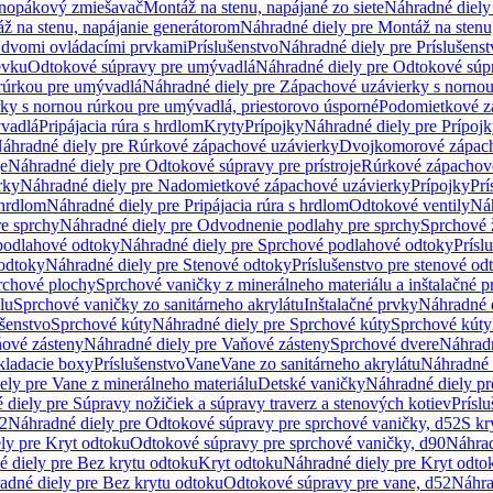
dnopákový zmiešavač
Montáž na stenu, napájané zo siete
Náhradné diely 
ž na stenu, napájanie generátorom
Náhradné diely pre Montáž na stenu
s dvomi ovládacími prvkami
Príslušenstvo
Náhradné diely pre Príslušenst
evku
Odtokové súpravy pre umývadlá
Náhradné diely pre Odtokové súp
rúrkou pre umývadlá
Náhradné diely pre Zápachové uzávierky s norno
ky s nornou rúrkou pre umývadlá, priestorovo úsporné
Podomietkové z
ývadlá
Pripájacia rúra s hrdlom
Kryty
Prípojky
Náhradné diely pre Prípoj
áhradné diely pre Rúrkové zápachové uzávierky
Dvojkomorové zápach
je
Náhradné diely pre Odtokové súpravy pre prístroje
Rúrkové zápachov
rky
Náhradné diely pre Nadomietkové zápachové uzávierky
Prípojky
Prí
 hrdlom
Náhradné diely pre Pripájacia rúra s hrdlom
Odtokové ventily
Náh
e sprchy
Náhradné diely pre Odvodnenie podlahy pre sprchy
Sprchové 
podlahové odtoky
Náhradné diely pre Sprchové podlahové odtoky
Prísl
odtoky
Náhradné diely pre Stenové odtoky
Príslušenstvo pre stenové od
rchové plochy
Sprchové vaničky z minerálneho materiálu a inštalačné 
lu
Sprchové vaničky zo sanitárneho akrylátu
Inštalačné prvky
Náhradné d
ušenstvo
Sprchové kúty
Náhradné diely pre Sprchové kúty
Sprchové kúty
ové zásteny
Náhradné diely pre Vaňové zásteny
Sprchové dvere
Náhradn
ladacie boxy
Príslušenstvo
Vane
Vane zo sanitárneho akrylátu
Náhradné d
ely pre Vane z minerálneho materiálu
Detské vaničky
Náhradné diely pr
diely pre Súpravy nožičiek a súpravy traverz a stenových kotiev
Prísl
52
Náhradné diely pre Odtokové súpravy pre sprchové vaničky, d52
S kr
ly pre Kryt odtoku
Odtokové súpravy pre sprchové vaničky, d90
Náhrad
 diely pre Bez krytu odtoku
Kryt odtoku
Náhradné diely pre Kryt odto
adné diely pre Bez krytu odtoku
Odtokové súpravy pre vane, d52
Náhra