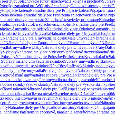
e prestavbu
Splachovacie rúrky, splachovacie kolená a prechody
Súpravy
Prípojky zariadení pre WC, pisoáre a bidety
Odtokové súpravy pre WC 
ky
Pripájacie kolená
Náhradné diely pre Pripájacie kolená
Pripájacia rúra
acieho kolena
Náhradné diely pre Predĺženia splachovacieho kolena
Príp
dtokové súpravy pre pisoáre
Zápachové uzávierky pre pisoáre
Náhradné 
a splachovacích rúrok a splachovacích kolien
Náhradné diely pre Predĺž
dtokové armatúry pre bidety
Náhradné diely pre Odtokové armatúry pr
ie miesto
Umývadlá
Umývadlá
Náhradné diely pre Umývadlá
Dvojité 
ku
Náhradné diely pre Umývadlá na dosku
Malé umývadlá
Náhradné die
dlá
Náhradné diely pre Zápustné umývadlá
Vstavané umývadlá
Náhradn
vadlá
Umývadlové žľaby
Náhradné diely pre Umývadlové žľaby
Ďalši
ky
Výlevky
Náhradné diely pre Výlevky
Viacúčelové drezy
Náhradné die
a
Polostĺpy
Náhradné diely pre Polostĺpy
Príslušenstvo
Kryt odtoku
Držiak
e Súpravy malého umývadla so skrinkou
Súpravy umývadla so skrinkou
tkového umývadla so skrinkou
Kúpeľňový nábytok
Skrinky pod umýva
né diely pre Pre umývadlá
Pre dvojité umývadlá
Náhradné diely pre Pre
re rohové malé umývadlá
Pre rohové umývadlá
Náhradné diely pre Pre 
dlo na dosku, tvar misy
Pre umývadlo na dosku, pravouhlé
Náhradné di
e bočné skrinky
Vysoké skrinky
Náhradné diely pre Vysoké skrinky
Stre
peľňový nábytok
Náhradné diely pre Ďalší kúpeľňový nábytok
Nástenné
ak na uteráky a háčiky na uteráky
Svetelné prvky
Držadlá
Súpravy nôh
M
Zrkadlo
S integrovaným osvetlením
Náhradné diely pre S integrovaným 
y pre S integrovaným osvetlením
Bez integrovaného osvetlenia
Náhradné
atúry
Náhradné diely pre Umývadlové armatúry
Stojančekové, napájanie
, napájanie batériou
Stojančekové, napájanie generátorom
Náhradné die