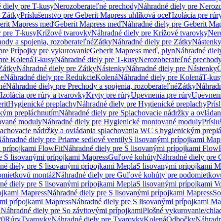
 diely pre T-kusy
Nerozoberateľné prechody
Náhradné diely pre Neroz
e Zátky
Príslušenstvo pre Geberit Mapress uhlíková oceľ
Izolácia pre rúr
erit Mapress meď
Geberit Mapress meď
Náhradné diely pre Geberit Ma
 pre T-kusy
Krížové tvarovky
Náhradné diely pre Krížové tvarovky
Ner
ody a spojenia, rozoberateľné
Zátky
Náhradné diely pre Zátky
Nástenk
pre Prípojky pre vykurovanie
Geberit Mapress meď, plyn
Náhradné diel
pre Kolená
T-kusy
Náhradné diely pre T-kusy
Nerozoberateľné prechod
Zátky
Náhradné diely pre Zátky
Nástenky
Náhradné diely pre Nástenky
G
ie
Náhradné diely pre Redukcie
Kolená
Náhradné diely pre Kolená
T-kus
né
Náhradné diely pre Prechody a spojenia, rozoberateľné
Zátky
Náhradn
Izolácia pre rúry a tvarovky
Kryty pre rúry
Upevnenia pre rúry
Upevneni
rit
Hygienické preplachy
Náhradné diely pre Hygienické preplachy
Prís
ckým prepláchnutím
Náhradné diely pre Splachovacie nádržky a ovláda
ované moduly
Náhradné diely pre Hygienické montované moduly
Prísl
plachovacie nádržky a ovládania splachovania WC s hygienickým prepl
áhradné diely pre Priame sedlové ventily
S lisovanými prípojkami Map
 prípojkami FlowFit
Náhradné diely pre S lisovanými prípojkami FlowF
e S lisovanými prípojkami Mapress
Guľové kohúty
Náhradné diely pre
né diely pre S lisovanými prípojkami Mepla
S lisovanými prípojkami M
omietkovú montáž
Náhradné diely pre Guľové kohúty pre podomietkov
né diely pre S lisovanými prípojkami Mepla
S lisovanými prípojkami V
ojkami Mapress
Náhradné diely pre S lisovanými prípojkami Mapress
So
ými prípojkami Mapress
Náhradné diely pre S lisovanými prípojkami Ma
i
Náhradné diely pre So závitovými prípojkami
Plošné vykurovanie/chla
20
Rúry
Tvarovky
Náhradné diely pre Tvarovky
Kolená
Odbočky
Náhradn