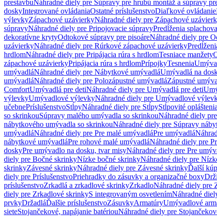
prestavbu
Náhradné diely pre Súpravy pre hrubú montáž a súpravy pr
dosky
Integrované ovládania
Ostatné príslušenstvo
Diaľkové ovládanie
výlevky
Zápachové uzávierky
Náhradné diely pre Zápachové uzávier
súpravy
Náhradné diely pre Pripojovacie súpravy
Predĺženia splachov
dekoratívne kryty
Odtokové súpravy pre pisoáre
Náhradné diely pre O
uzávierky
Náhradné diely pre Rúrkové zápachové uzávierky
Predĺženi
hrdlom
Náhradné diely pre Pripájacia rúra s hrdlom
Tesniace manžety
O
zápachové uzávierky
Pripájacia rúra s hrdlom
Prípojky
Tesnenia
Umývac
umývadlá
Náhradné diely pre Nábytkové umývadlá
Umývadlá na dos
umývadlá
Náhradné diely pre Polozápustné umývadlá
Zápustné umýva
Comfort
Umývadlá pre deti
Náhradné diely pre Umývadlá pre deti
Umý
výlevky
Umývadlové výlevky
Náhradné diely pre Umývadlové výlev
učebne
Príslušenstvo
Stĺpy
Náhradné diely pre Stĺpy
Stĺpovité oplášteni
so skrinkou
Súpravy malého umývadla so skrinkou
Náhradné diely pr
nábytkového umývadla so skrinkou
Náhradné diely pre Súpravy náby
umývadlá
Náhradné diely pre Pre malé umývadlá
Pre umývadlá
Náhrad
nábytkové umývadlá
Pre rohové malé umývadlá
Náhradné diely pre P
dosky
Pre umývadlo na dosku, tvar misy
Náhradné diely pre Pre umýva
diely pre Bočné skrinky
Nízke bočné skrinky
Náhradné diely pre Nízk
skrinky
Závesné skrinky
Náhradné diely pre Závesné skrinky
Ďalší kú
diely pre Príslušenstvo
Priehradky do zásuvky a organizačné boxy
Drži
príslušenstvo
Zrkadlá a zrkadlové skrinky
Zrkadlo
Náhradné diely pre 
diely pre Zrkadlové skrinky
S integrovaným osvetlením
Náhradné diel
prvky
Držadlá
Ďalšie príslušenstvo
Zásuvky
Armatúry
Umývadlové arm
siete
Stojančekové, napájanie batériou
Náhradné diely pre Stojančekové