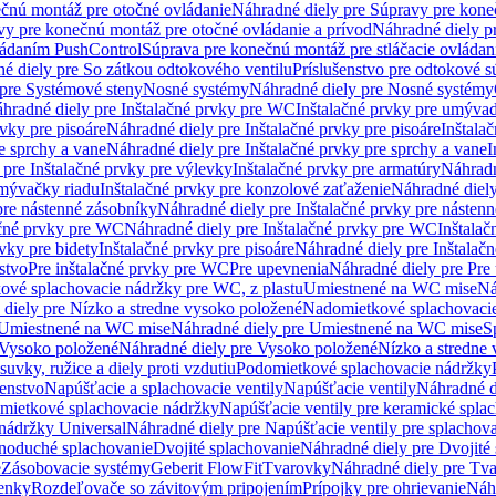
čnú montáž pre otočné ovládanie
Náhradné diely pre Súpravy pre kone
vy pre konečnú montáž pre otočné ovládanie a prívod
Náhradné diely p
vládaním PushControl
Súprava pre konečnú montáž pre stláčacie ovládan
é diely pre So zátkou odtokového ventilu
Príslušenstvo pre odtokové s
pre Systémové steny
Nosné systémy
Náhradné diely pre Nosné systémy
hradné diely pre Inštalačné prvky pre WC
Inštalačné prvky pre umývad
rvky pre pisoáre
Náhradné diely pre Inštalačné prvky pre pisoáre
Inštala
e sprchy a vane
Náhradné diely pre Inštalačné prvky pre sprchy a vane
I
 pre Inštalačné prvky pre výlevky
Inštalačné prvky pre armatúry
Náhradn
umývačky riadu
Inštalačné prvky pre konzolové zaťaženie
Náhradné diely
pre nástenné zásobníky
Náhradné diely pre Inštalačné prvky pre násten
ačné prvky pre WC
Náhradné diely pre Inštalačné prvky pre WC
Inštala
vky pre bidety
Inštalačné prvky pre pisoáre
Náhradné diely pre Inštalačn
stvo
Pre inštalačné prvky pre WC
Pre upevnenia
Náhradné diely pre Pre
ové splachovacie nádržky pre WC, z plastu
Umiestnené na WC mise
Ná
diely pre Nízko a stredne vysoko položené
Nadomietkové splachovacie
Umiestnené na WC mise
Náhradné diely pre Umiestnené na WC mise
S
Vysoko položené
Náhradné diely pre Vysoko položené
Nízko a stredne
suvky, ružice a diely proti vzdutiu
Podomietkové splachovacie nádržky
šenstvo
Napúšťacie a splachovacie ventily
Napúšťacie ventily
Náhradné d
omietkové splachovacie nádržky
Napúšťacie ventily pre keramické spla
 nádržky Universal
Náhradné diely pre Napúšťacie ventily pre splachov
dnoduché splachovanie
Dvojité splachovanie
Náhradné diely pre Dvojité
e
Zásobovacie systémy
Geberit FlowFit
Tvarovky
Náhradné diely pre Tv
tenky
Rozdeľovače so závitovým pripojením
Prípojky pre ohrievanie
Náhr