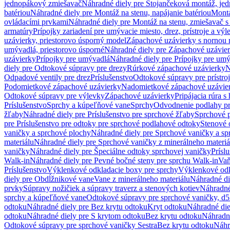
jednopákový zmiešavač
Náhradné diely pre Stojančeková montáž, je
batériou
Náhradné diely pre Montáž na stenu, napájanie batériou
Montá
ovládacími prvkami
Náhradné diely pre Montáž na stenu, zmiešavač 
armatúry
Prípojky zariadení pre umývacie miesto, drez, prístroje a výl
uzávierky, priestorovo úsporný model
Zápachové uzávierky s nornou 
umývadlá, priestorovo úsporné
Náhradné diely pre Zápachové uzávier
uzávierky
Prípojky pre umývadlá
Náhradné diely pre Prípojky pre um
diely pre Odtokové súpravy pre drezy
Rúrkové zápachové uzávierky
N
Odpadové ventily pre drez
Príslušenstvo
Odtokové súpravy pre prístro
Podomietkové zápachové uzávierky
Nadomietkové zápachové uzávie
Odtokové súpravy pre výlevky
Zápachové uzávierky
Pripájacia rúra s
Príslušenstvo
Sprchy a kúpeľňové vane
Sprchy
Odvodnenie podlahy pr
žľaby
Náhradné diely pre Príslušenstvo pre sprchové žľaby
Sprchové 
pre Príslušenstvo pre odtoky pre sprchové podlahové odtoky
Stenové 
vaničky a sprchové plochy
Náhradné diely pre Sprchové vaničky a sp
materiálu
Náhradné diely pre Sprchové vaničky z minerálneho materiá
vaničky
Náhradné diely pre Špeciálne odtoky sprchovej vaničky
Prísl
Walk-in
Náhradné diely pre Pevné bočné steny pre sprchu Walk-in
Vaň
Príslušenstvo
Výklenkové odkladacie boxy pre sprchy
Výklenkové odk
diely pre Obdĺžnikové vane
Vane z minerálneho materiálu
Náhradné di
prvky
Súpravy nožičiek a súpravy traverz a stenových kotiev
Náhradné 
sprchy a kúpeľňové vane
Odtokové súpravy pre sprchové vaničky, d
odtoku
Náhradné diely pre Bez krytu odtoku
Kryt odtoku
Náhradné die
odtoku
Náhradné diely pre S krytom odtoku
Bez krytu odtoku
Náhradné
Odtokové súpravy pre sprchové vaničky Sestra
Bez krytu odtoku
Náhr