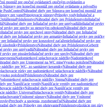
čnú montáž pre otočné ovládanie
S otočným ovládaním a
re Súpravy pre konečnú montáž pre otočné ovládanie a prívod
So
ie PushControl
Náhradné diely pre Súprava pre konečnú montáž pre
úpravy pre vane
Pripojovacie súpravy
Prípojky vody
Inštalačné a
Opláštenia
Príslušenstvo
Náhradné diely pre Príslušenstvo
Inštalačné
lá
Náhradné diely pre Inštalačné prvky pre umývadlá
Inštalačné prvky
čné prvky pre sprchy so stenovým odtokom
Náhradné diely pre
nštalačné prvky pre sprchové steny
Náhradné diely pre Inštalačné
é diely pre Inštalačné prvky pre armatúry
Inštalačné prvky pre práčky
 pre Inštalačné prvky pre konzolové zaťaženie
Inštalačné prvky pre
né zásobníky
Príslušenstvo
Náhradné diely pre Príslušenstvo
Geberit
čné prvky pre umývadlá
Náhradné diely pre Inštalačné prvky pre
é prvky pre pisoáre
Inštalačné prvky pre sprchy
Náhradné diely pre
 upevnenia
Nadomietkové splachovacie nádržky
Nadomietkové
hradné diely pre Umiestnené na WC mise
Vysoko položené
Náhradné
 nádržky pre WC, zo sanitárnej keramiky
Náhradné diely pre
plachovacie rúrky pre nadomietkové splachovacie nádržky
Náhradné
 vysoko položené
Príslušenstvo
Náhradné diely pre
Podomietkové splachovacie nádržky Sigma
Náhradné diely pre
iely pre Napúšťacie ventily
Napúšťacie ventily pre nadomietkové
chovacie nádržky
Náhradné diely pre Napúšťacie ventily pre
acie nádržky Universal
Splachovacie ventily
Náhradné diely pre
 splachovanie
Vnútorné súpravy
Náhradné diely pre Vnútorné
arovky
Prechody a spojenia, rozoberateľné
Náhradné diely pre
adné diely pre Prípojky pre ohrievanie
Príslušenstvo
Izolácie pre rúry