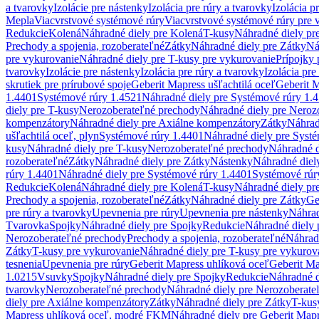
a tvarovky
Izolácie pre nástenky
Izolácia pre rúry a tvarovky
Izolácia p
Mepla
Viacvrstvové systémové rúry
Viacvrstvové systémové rúry pre 
Redukcie
Kolená
Náhradné diely pre Kolená
T-kusy
Náhradné diely pr
Prechody a spojenia, rozoberateľné
Zátky
Náhradné diely pre Zátky
Ná
pre vykurovanie
Náhradné diely pre T-kusy pre vykurovanie
Prípojky 
tvarovky
Izolácie pre nástenky
Izolácia pre rúry a tvarovky
Izolácia pre
skrutiek pre prírubové spoje
Geberit Mapress ušľachtilá oceľ
Geberit M
1.4401
Systémové rúry 1.4521
Náhradné diely pre Systémové rúry 1.
diely pre T-kusy
Nerozoberateľné prechody
Náhradné diely pre Neroz
kompenzátory
Náhradné diely pre Axiálne kompenzátory
Zátky
Náhrad
ušľachtilá oceľ, plyn
Systémové rúry 1.4401
Náhradné diely pre Syst
kusy
Náhradné diely pre T-kusy
Nerozoberateľné prechody
Náhradné d
rozoberateľné
Zátky
Náhradné diely pre Zátky
Nástenky
Náhradné diel
rúry 1.4401
Náhradné diely pre Systémové rúry 1.4401
Systémové rúr
Redukcie
Kolená
Náhradné diely pre Kolená
T-kusy
Náhradné diely pr
Prechody a spojenia, rozoberateľné
Zátky
Náhradné diely pre Zátky
Ge
pre rúry a tvarovky
Upevnenia pre rúry
Upevnenia pre nástenky
Náhrad
Tvarovka
Spojky
Náhradné diely pre Spojky
Redukcie
Náhradné diely 
Nerozoberateľné prechody
Prechody a spojenia, rozoberateľné
Náhradn
Zátky
T-kusy pre vykurovanie
Náhradné diely pre T-kusy pre vykurov
tesnenia
Upevnenia pre rúry
Geberit Mapress uhlíková oceľ
Geberit Ma
1.0215
Vsuvky
Spojky
Náhradné diely pre Spojky
Redukcie
Náhradné d
tvarovky
Nerozoberateľné prechody
Náhradné diely pre Nerozoberate
diely pre Axiálne kompenzátory
Zátky
Náhradné diely pre Zátky
T-kus
Mapress uhlíková oceľ, modré FKM
Náhradné diely pre Geberit Map