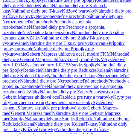
1.0215
Vsuvky
Spojky
Náhradné diely pre Spojky
Redukcie
Náhradné
diely pre Redukcie
Kolená
Náhradné diely pre Kolená
T-
kusy
Náhradné diely pre T-kusy
Krížové tvarovky
Náhradné diely pre
Krížové tvarovky
Nerozoberateľné prechody
Náhradné diely pre
Nerozoberateľné prechody
Prechody a spojenia,
rozoberateľné
Náhradné diely pre Prechody a spojenia,
rozoberateľné
Axiálne kompenzátory
Náhradné diely pre Axiálne
kompenzátory
Zátky
Náhradné diely pre Zátky
T-kusy pre
vykurovanie
Náhradné diely pre T-kusy pre vykurovanie
Prípojky
pre vykurovanie
Náhradné diely pre Prípojky pre
vykurovanie
Geberit Mapress uhlíková oceľ, modré FKM
Náhradné
diely pre Geberit Mapress uhlíková oceľ, modré FKM
Systémové
rúry 1.0034
Systémové rúry 1.0215
Vsuvky
Spojky
Náhradné diely
pre Spojky
Redukcie
Náhradné diely pre Redukcie
Kolená
Náhradné
diely pre Kolená
T-kusy
Náhradné diely pre T-kusy
Nerozoberateľné
prechody
Náhradné diely pre Nerozoberateľné prechody
Prechody a
spojenia, rozoberateľné
Náhradné diely pre Prechody a spojenia,
rozoberateľné
Zátky
Náhradné diely pre Zátky
Príslušenstvo pre
Geberit Mapress uhlíková oceľ
Izolácia pre rúry a tvarovky
Kryty pre
rúry
Upevnenia pre rúry
Upevnenia pre nástenky
Systémové
tesnenia
Súpravy skrutiek pre prírubové spoje
Geberit Mapress
meď
Geberit Mapress meď
Náhradné diely pre Geberit Mapress
meď
Spojky
Náhradné diely pre Spojky
Redukcie
Náhradné diely pre
Redukcie
Kolená
Náhradné diely pre Kolená
T-kusy
Náhradné diely
pre T-kusy
Krížové tvarovky
Náhradné diely pre Krížové