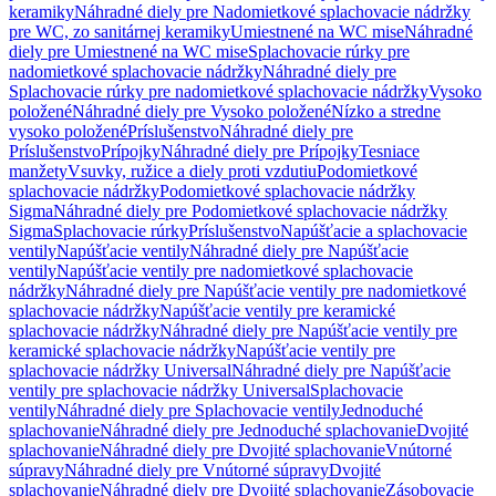
keramiky
Náhradné diely pre Nadomietkové splachovacie nádržky
pre WC, zo sanitárnej keramiky
Umiestnené na WC mise
Náhradné
diely pre Umiestnené na WC mise
Splachovacie rúrky pre
nadomietkové splachovacie nádržky
Náhradné diely pre
Splachovacie rúrky pre nadomietkové splachovacie nádržky
Vysoko
položené
Náhradné diely pre Vysoko položené
Nízko a stredne
vysoko položené
Príslušenstvo
Náhradné diely pre
Príslušenstvo
Prípojky
Náhradné diely pre Prípojky
Tesniace
manžety
Vsuvky, ružice a diely proti vzdutiu
Podomietkové
splachovacie nádržky
Podomietkové splachovacie nádržky
Sigma
Náhradné diely pre Podomietkové splachovacie nádržky
Sigma
Splachovacie rúrky
Príslušenstvo
Napúšťacie a splachovacie
ventily
Napúšťacie ventily
Náhradné diely pre Napúšťacie
ventily
Napúšťacie ventily pre nadomietkové splachovacie
nádržky
Náhradné diely pre Napúšťacie ventily pre nadomietkové
splachovacie nádržky
Napúšťacie ventily pre keramické
splachovacie nádržky
Náhradné diely pre Napúšťacie ventily pre
keramické splachovacie nádržky
Napúšťacie ventily pre
splachovacie nádržky Universal
Náhradné diely pre Napúšťacie
ventily pre splachovacie nádržky Universal
Splachovacie
ventily
Náhradné diely pre Splachovacie ventily
Jednoduché
splachovanie
Náhradné diely pre Jednoduché splachovanie
Dvojité
splachovanie
Náhradné diely pre Dvojité splachovanie
Vnútorné
súpravy
Náhradné diely pre Vnútorné súpravy
Dvojité
splachovanie
Náhradné diely pre Dvojité splachovanie
Zásobovacie