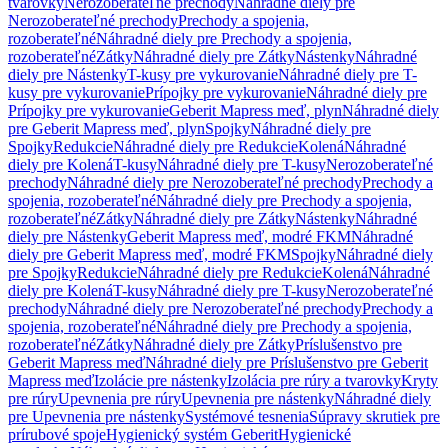
tvarovky
Nerozoberateľné prechody
Náhradné diely pre
Nerozoberateľné prechody
Prechody a spojenia,
rozoberateľné
Náhradné diely pre Prechody a spojenia,
rozoberateľné
Zátky
Náhradné diely pre Zátky
Nástenky
Náhradné
diely pre Nástenky
T-kusy pre vykurovanie
Náhradné diely pre T-
kusy pre vykurovanie
Prípojky pre vykurovanie
Náhradné diely pre
Prípojky pre vykurovanie
Geberit Mapress meď, plyn
Náhradné diely
pre Geberit Mapress meď, plyn
Spojky
Náhradné diely pre
Spojky
Redukcie
Náhradné diely pre Redukcie
Kolená
Náhradné
diely pre Kolená
T-kusy
Náhradné diely pre T-kusy
Nerozoberateľné
prechody
Náhradné diely pre Nerozoberateľné prechody
Prechody a
spojenia, rozoberateľné
Náhradné diely pre Prechody a spojenia,
rozoberateľné
Zátky
Náhradné diely pre Zátky
Nástenky
Náhradné
diely pre Nástenky
Geberit Mapress meď, modré FKM
Náhradné
diely pre Geberit Mapress meď, modré FKM
Spojky
Náhradné diely
pre Spojky
Redukcie
Náhradné diely pre Redukcie
Kolená
Náhradné
diely pre Kolená
T-kusy
Náhradné diely pre T-kusy
Nerozoberateľné
prechody
Náhradné diely pre Nerozoberateľné prechody
Prechody a
spojenia, rozoberateľné
Náhradné diely pre Prechody a spojenia,
rozoberateľné
Zátky
Náhradné diely pre Zátky
Príslušenstvo pre
Geberit Mapress meď
Náhradné diely pre Príslušenstvo pre Geberit
Mapress meď
Izolácie pre nástenky
Izolácia pre rúry a tvarovky
Kryty
pre rúry
Upevnenia pre rúry
Upevnenia pre nástenky
Náhradné diely
pre Upevnenia pre nástenky
Systémové tesnenia
Súpravy skrutiek pre
prírubové spoje
Hygienický systém Geberit
Hygienické