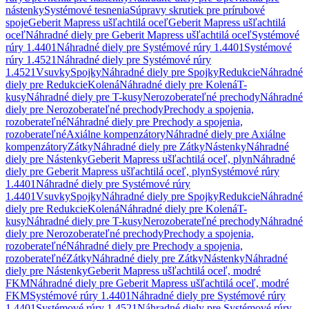
nástenky
Systémové tesnenia
Súpravy skrutiek pre prírubové
spoje
Geberit Mapress ušľachtilá oceľ
Geberit Mapress ušľachtilá
oceľ
Náhradné diely pre Geberit Mapress ušľachtilá oceľ
Systémové
rúry 1.4401
Náhradné diely pre Systémové rúry 1.4401
Systémové
rúry 1.4521
Náhradné diely pre Systémové rúry
1.4521
Vsuvky
Spojky
Náhradné diely pre Spojky
Redukcie
Náhradné
diely pre Redukcie
Kolená
Náhradné diely pre Kolená
T-
kusy
Náhradné diely pre T-kusy
Nerozoberateľné prechody
Náhradné
diely pre Nerozoberateľné prechody
Prechody a spojenia,
rozoberateľné
Náhradné diely pre Prechody a spojenia,
rozoberateľné
Axiálne kompenzátory
Náhradné diely pre Axiálne
kompenzátory
Zátky
Náhradné diely pre Zátky
Nástenky
Náhradné
diely pre Nástenky
Geberit Mapress ušľachtilá oceľ, plyn
Náhradné
diely pre Geberit Mapress ušľachtilá oceľ, plyn
Systémové rúry
1.4401
Náhradné diely pre Systémové rúry
1.4401
Vsuvky
Spojky
Náhradné diely pre Spojky
Redukcie
Náhradné
diely pre Redukcie
Kolená
Náhradné diely pre Kolená
T-
kusy
Náhradné diely pre T-kusy
Nerozoberateľné prechody
Náhradné
diely pre Nerozoberateľné prechody
Prechody a spojenia,
rozoberateľné
Náhradné diely pre Prechody a spojenia,
rozoberateľné
Zátky
Náhradné diely pre Zátky
Nástenky
Náhradné
diely pre Nástenky
Geberit Mapress ušľachtilá oceľ, modré
FKM
Náhradné diely pre Geberit Mapress ušľachtilá oceľ, modré
FKM
Systémové rúry 1.4401
Náhradné diely pre Systémové rúry
1.4401
Systémové rúry 1.4521
Náhradné diely pre Systémové rúry