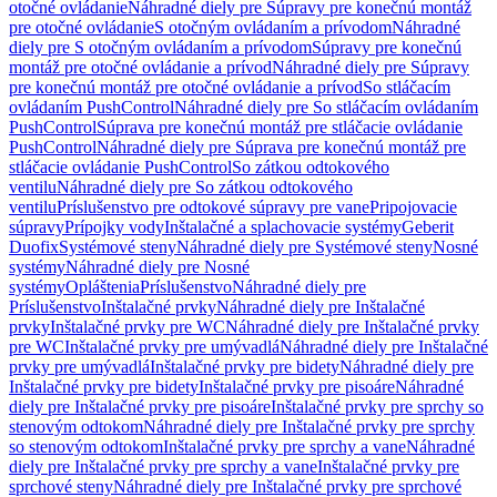
otočné ovládanie
Náhradné diely pre Súpravy pre konečnú montáž
pre otočné ovládanie
S otočným ovládaním a prívodom
Náhradné
diely pre S otočným ovládaním a prívodom
Súpravy pre konečnú
montáž pre otočné ovládanie a prívod
Náhradné diely pre Súpravy
pre konečnú montáž pre otočné ovládanie a prívod
So stláčacím
ovládaním PushControl
Náhradné diely pre So stláčacím ovládaním
PushControl
Súprava pre konečnú montáž pre stláčacie ovládanie
PushControl
Náhradné diely pre Súprava pre konečnú montáž pre
stláčacie ovládanie PushControl
So zátkou odtokového
ventilu
Náhradné diely pre So zátkou odtokového
ventilu
Príslušenstvo pre odtokové súpravy pre vane
Pripojovacie
súpravy
Prípojky vody
Inštalačné a splachovacie systémy
Geberit
Duofix
Systémové steny
Náhradné diely pre Systémové steny
Nosné
systémy
Náhradné diely pre Nosné
systémy
Opláštenia
Príslušenstvo
Náhradné diely pre
Príslušenstvo
Inštalačné prvky
Náhradné diely pre Inštalačné
prvky
Inštalačné prvky pre WC
Náhradné diely pre Inštalačné prvky
pre WC
Inštalačné prvky pre umývadlá
Náhradné diely pre Inštalačné
prvky pre umývadlá
Inštalačné prvky pre bidety
Náhradné diely pre
Inštalačné prvky pre bidety
Inštalačné prvky pre pisoáre
Náhradné
diely pre Inštalačné prvky pre pisoáre
Inštalačné prvky pre sprchy so
stenovým odtokom
Náhradné diely pre Inštalačné prvky pre sprchy
so stenovým odtokom
Inštalačné prvky pre sprchy a vane
Náhradné
diely pre Inštalačné prvky pre sprchy a vane
Inštalačné prvky pre
sprchové steny
Náhradné diely pre Inštalačné prvky pre sprchové