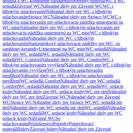
sedadlá a WC-kompletné zariadenia
Spotrebný materiál
WC a WC
sedadlá
Závesné WC
Náhradné diely pre Závesné WC
WC s
hlbokým splachovaním
Náhradné diely pre WC s hlbokým
splachovaním
Stojace WC
Náhradné diely pre Stojace WC
WC s
hlbokým splachovaním pre splachovaciu nádržku umiestnenú na
WC mise
Náhradné diely pre WC s hlbokým splachovaním pre
splachovaciu nádržku umiestnenú na WC mise
WC s hlbokým
splachovaním
Náhradné diely pre WC s hlbokým
splachovaním
Nadomietkové splachovacie nádržky pre WC, zo
sanitárnej keramiky
Umiestnené na WC mise
WC sedadlá
Náhradné
diely pre WC sedadlá
WC sedadlá
Náhradné diely pre WC
sedadlá
WC Comfort
Náhradné diely pre WC Comfort
WC s
hlbokým splachovaním vyvýšené
Náhradné diely pre WC s hlbokým
splachovaním vyvýšené
WC s hlbokým splachovaním
predĺžené
Náhradné diely pre WC s hlbokým splachovaním
predĺžené
WC sedadlá Comfort
Náhradné diely pre WC sedadlá
Comfort
WC sedadlá
Náhradné diely pre WC sedadlá
WC sedacie
kruhy
Náhradné diely pre WC sedacie kruhy
WC pre deti
Náhradné
diely pre WC pre deti
Závesné WC
Náhradné diely pre Závesné
WC
Stojace WC
Náhradné diely pre Stojace WC
WC sedadlá pre
deti
Náhradné diely pre WC sedadlá pre deti
WC sedadlá
Náhradné
diely pre WC sedadlá
WC sedacie kruhy
Náhradné diely pre WC
sedacie kruhy
Nášľapné WC
So
splachovaním
Príslušenstvo
Prípojky
Pripevňovací
materiál
Bidety
Závesné bidety
Náhradné diely pre Závesné