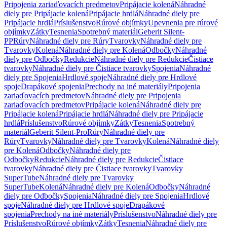
Pripojenia zariaďovacích predmetov
Pripájacie kolená
Náhradné
diely pre Pripájacie kolená
Pripájacie hrdlá
Náhradné diely pre
Pripájacie hrdlá
Príslušenstvo
Rúrové objímky
Upevnenia pre rúrové
objímky
Zátky
Tesnenia
Spotrebný materiál
Geberit Silent-
PP
Rúry
Náhradné diely pre Rúry
Tvarovky
Náhradné diely pre
Tvarovky
Kolená
Náhradné diely pre Kolená
Odbočky
Náhradné
diely pre Odbočky
Redukcie
Náhradné diely pre Redukcie
Čistiace
tvarovky
Náhradné diely pre Čistiace tvarovky
Spojenia
Náhradné
diely pre Spojenia
Hrdlové spoje
Náhradné diely pre Hrdlové
spoje
Drapákové spojenia
Prechody na iné materiály
Pripojenia
zariaďovacích predmetov
Náhradné diely pre Pripojenia
zariaďovacích predmetov
Pripájacie kolená
Náhradné diely pre
Pripájacie kolená
Pripájacie hrdlá
Náhradné diely pre Pripájacie
hrdlá
Príslušenstvo
Rúrové objímky
Zátky
Tesnenia
Spotrebný
materiál
Geberit Silent-Pro
Rúry
Náhradné diely pre
Rúry
Tvarovky
Náhradné diely pre Tvarovky
Kolená
Náhradné diely
pre Kolená
Odbočky
Náhradné diely pre
Odbočky
Redukcie
Náhradné diely pre Redukcie
Čistiace
tvarovky
Náhradné diely pre Čistiace tvarovky
Tvarovky
SuperTube
Náhradné diely pre Tvarovky
SuperTube
Kolená
Náhradné diely pre Kolená
Odbočky
Náhradné
diely pre Odbočky
Spojenia
Náhradné diely pre Spojenia
Hrdlové
spoje
Náhradné diely pre Hrdlové spoje
Drapákové
spojenia
Prechody na iné materiály
Príslušenstvo
Náhradné diely pre
Príslušenstvo
Rúrové objímky
Zátky
Tesnenia
Náhradné diely pre