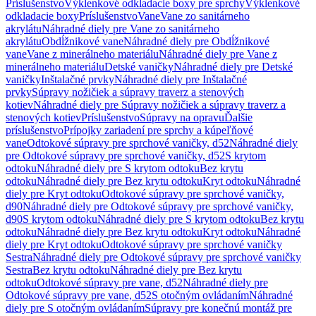
Príslušenstvo
Výklenkové odkladacie boxy pre sprchy
Výklenkové
odkladacie boxy
Príslušenstvo
Vane
Vane zo sanitárneho
akrylátu
Náhradné diely pre Vane zo sanitárneho
akrylátu
Obdĺžnikové vane
Náhradné diely pre Obdĺžnikové
vane
Vane z minerálneho materiálu
Náhradné diely pre Vane z
minerálneho materiálu
Detské vaničky
Náhradné diely pre Detské
vaničky
Inštalačné prvky
Náhradné diely pre Inštalačné
prvky
Súpravy nožičiek a súpravy traverz a stenových
kotiev
Náhradné diely pre Súpravy nožičiek a súpravy traverz a
stenových kotiev
Príslušenstvo
Súpravy na opravu
Ďalšie
príslušenstvo
Prípojky zariadení pre sprchy a kúpeľňové
vane
Odtokové súpravy pre sprchové vaničky, d52
Náhradné diely
pre Odtokové súpravy pre sprchové vaničky, d52
S krytom
odtoku
Náhradné diely pre S krytom odtoku
Bez krytu
odtoku
Náhradné diely pre Bez krytu odtoku
Kryt odtoku
Náhradné
diely pre Kryt odtoku
Odtokové súpravy pre sprchové vaničky,
d90
Náhradné diely pre Odtokové súpravy pre sprchové vaničky,
d90
S krytom odtoku
Náhradné diely pre S krytom odtoku
Bez krytu
odtoku
Náhradné diely pre Bez krytu odtoku
Kryt odtoku
Náhradné
diely pre Kryt odtoku
Odtokové súpravy pre sprchové vaničky
Sestra
Náhradné diely pre Odtokové súpravy pre sprchové vaničky
Sestra
Bez krytu odtoku
Náhradné diely pre Bez krytu
odtoku
Odtokové súpravy pre vane, d52
Náhradné diely pre
Odtokové súpravy pre vane, d52
S otočným ovládaním
Náhradné
diely pre S otočným ovládaním
Súpravy pre konečnú montáž pre