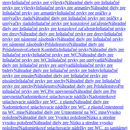
steny
Inštalačné prvky pre výlevky
Náhradné diely pre Inštalačné
prvky pre výlevky
Inštalačné prvky pre armatúry
Náhradné diely pre
Inštalačné prvky pre armatúry
Inštalačné prvky pre práčky a
umývačky riadu
Náhradné diely pre Inštalačné prvky pre práčky a
umývačky riadu
Inštalačné prvky pre konzolové zaťaženie
Náhradné
diely pre Inštalačné prvky pre konzolové zaťaženie
Inštalačné prvky
pre drezy
Náhradné diely pre Inštalačné prvky pre drezy
Inštalačné
prvky pre nástenné zásobníky
Náhradné diely pre Inštalačné prvky
pre nástenné zásobníky
Príslušenstvo
Náhradné diely pre
Príslušenstvo
Geberit Kombifix
Inštalačné prvky
Náhradné diely pre
Inštalačné prvky
Inštalačné prvky pre WC
Náhradné diely pre
Inštalačné prvky pre WC
Inštalačné prvky pre umývadlá
Náhradné
diely pre Inštalačné prvky pre umývadlá
Inštalačné prvky pre
bidety
Náhradné diely pre Inštalačné prvky pre bidety
Inštalačné
prvky pre pisoáre
Náhradné diely pre Inštalačné prvky pre
pisoáre
Inštalačné prvky pre sprchy
Náhradné diely pre Inštalačné
prvky pre sprchy
Príslušenstvo
Náhradné diely pre Príslušenstvo
Pre
inštalačné prvky pre WC
Pre upevnenia
Náhradné diely pre Pre
upevnenia
Nadomietkové splachovacie nádržky
Nadomietkové
splachovacie nádržky pre WC, z plastu
Náhradné diely pre
Nadomietkové splachovacie nádržky pre WC, z plastu
Umiestnené
na WC mise
Náhradné diely pre Umiestnené na WC mise
Vysoko
položené
Náhradné diely pre Vysoko položené
Nízko a stredne
vysoko položené
Náhradné diely pre Nízko a stredne vysoko
položené
Nadomietkové splachovacie nádržky pre WC, zo sanitárnej