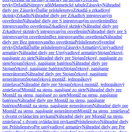
prvky
Držadlá
Súpravy nôh
Magnetické tabule
Zásuvky
Náhradné
diely pre Zásuvky
Ďalšie príslušenstvo
Zrkadlá a zrkadlové
skrinky
Zrkadlo
Náhradné diely pre Zrkadlo
S integrovaným
osvetlením
Náhradné diely pre S integrovaným osvetlením
Bez
integrovaného osvetlenia
Zrkadlové skrinky
Náhradné diely pre
Zrkadlové skrinky
S integrovaným osvetlením
Náhradné diely pre S
integrovaným osvetlením
Bez integrovaného osvetlenia
Náhradné
diely pre Bez integrovaného osvetlenia
Príslušenstvo
Svetelné
prvky
Držadlá
Ďalšie príslušenstvo
Zásuvky
Armatúry
Umývadlové
armatúry
Náhradné diely pre Umývadlové armatúry
Stojančekové,
napájanie zo siete
Náhradné diely pre Stojančekové, napájanie zo
siete
Stojančekové, napájanie batériou
Náhradné diely pre
Stojančekové, napájanie batériou
Stojančekové, napájanie
generátorom
Náhradné diely pre Stojančekové, napájanie
generátorom
Stojančeková montáž, jednopákový
zmiešavač
Náhradné diely pre Stojančeková montáž, jednopákový
zmiešavač
Montáž na stenu, napájané zo siete
Náhradné diely pre
Montáž na stenu, napájané zo siete
Montáž na stenu, napájanie
batériou
Náhradné diely pre Montáž na stenu, napájanie
batériou
Montáž na stenu, napájanie generátorom
Náhradné diely pre
Montáž na stenu, napájanie generátorom
Montáž na stenu, zmiešavač
s dvomi ovládacími prvkami
Náhradné diely pre Montáž na stenu,
zmiešavač s dvomi ovládacími prvkami
Príslušenstvo
Náhradné diely
pre Príslušenstvo
Pre umývadlové armatúry
Náhradné diely pre Pre