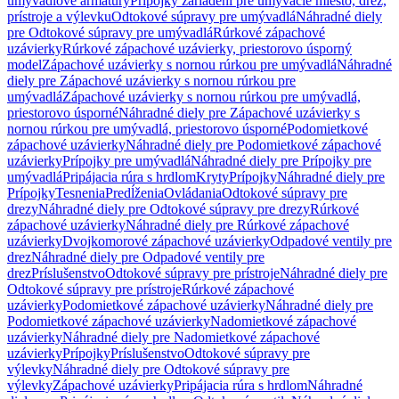
umývadlové armatúry
Prípojky zariadení pre umývacie miesto, drez,
prístroje a výlevku
Odtokové súpravy pre umývadlá
Náhradné diely
pre Odtokové súpravy pre umývadlá
Rúrkové zápachové
uzávierky
Rúrkové zápachové uzávierky, priestorovo úsporný
model
Zápachové uzávierky s nornou rúrkou pre umývadlá
Náhradné
diely pre Zápachové uzávierky s nornou rúrkou pre
umývadlá
Zápachové uzávierky s nornou rúrkou pre umývadlá,
priestorovo úsporné
Náhradné diely pre Zápachové uzávierky s
nornou rúrkou pre umývadlá, priestorovo úsporné
Podomietkové
zápachové uzávierky
Náhradné diely pre Podomietkové zápachové
uzávierky
Prípojky pre umývadlá
Náhradné diely pre Prípojky pre
umývadlá
Pripájacia rúra s hrdlom
Kryty
Prípojky
Náhradné diely pre
Prípojky
Tesnenia
Predĺženia
Ovládania
Odtokové súpravy pre
drezy
Náhradné diely pre Odtokové súpravy pre drezy
Rúrkové
zápachové uzávierky
Náhradné diely pre Rúrkové zápachové
uzávierky
Dvojkomorové zápachové uzávierky
Odpadové ventily pre
drez
Náhradné diely pre Odpadové ventily pre
drez
Príslušenstvo
Odtokové súpravy pre prístroje
Náhradné diely pre
Odtokové súpravy pre prístroje
Rúrkové zápachové
uzávierky
Podomietkové zápachové uzávierky
Náhradné diely pre
Podomietkové zápachové uzávierky
Nadomietkové zápachové
uzávierky
Náhradné diely pre Nadomietkové zápachové
uzávierky
Prípojky
Príslušenstvo
Odtokové súpravy pre
výlevky
Náhradné diely pre Odtokové súpravy pre
výlevky
Zápachové uzávierky
Pripájacia rúra s hrdlom
Náhradné