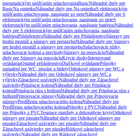
pneumatickým spúšťaním splachovania
Basic
Náhradné diely pre
Basic
Na omietku
Náhradné diely pre Na omietku
S elektronickým
spúšťaním splachovania, napájanie zo siete
Náhradné diely pre S
elektronickým spúšťaním splachovania, napájanie zo siete
S
elektronickým spúšťaním splachovania, napájanie batériou
Náhradné
diely pre S elektronickým spúšťaním splachovania, napájanie
batériou
Príslušenstvo
Náhradné diely pre Príslušenstvo
Súpravy pre
hrubú montáž a súpravy pre prestavbu
Náhradné diely pre Súpravy
pre hrubú montáž a súpravy pre prestavbu
Splachovacie rúrky,
splachovacie kolená a prechody
Súpravy na renováciu
Náhradné
diely pre Súpravy na renováciu
Krycie dosky
Integrované
ovládania
Ostatné príslušenstvo
Diaľkové ovládanie
Prípojky
zariadení pre WC, pisoáre a bidety
Odtokové súpravy pre WC a
výlevky
Náhradné diely pre Odtokové súpravy pre WC a
výlevky
Zápachové uzávierky
Náhradné diely pre Zápachové
uzávierky
Pripájacie kolená
Náhradné diely pre Pripájacie
kolená
Pripájacia rúra s hrdlom
Náhradné diely pre Pripájacia rúra s
hrdlom
Pripojovacie súpravy
Náhradné diely pre Pripojovacie
súpravy
Predĺženia splachovacieho kolena
Náhradné diely pre
Predĺženia splachovacieho kolena
Prípojky z PVC
Náhradné diely
pre Prípojky z PVC
Tesniace manžety a dekoratívne kryty
Odtokové
súpravy pre pisoáre
Náhradné diely pre Odtokové súpravy pre
pisoáre
Zápachové uzávierky pre pisoáre
Náhradné diely pre
Zápachové uzávierky pre pisoáre
Rúrkové zápachové
uzávierky
Náhradné diely pre Rúrkové zápachové