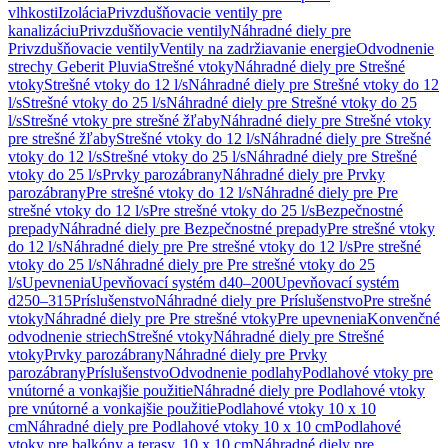
vlhkosti
Izolácia
Privzdušňovacie ventily pre
kanalizáciu
Privzdušňovacie ventily
Náhradné diely pre
Privzdušňovacie ventily
Ventily na zadržiavanie energie
Odvodnenie
strechy Geberit Pluvia
Strešné vtoky
Náhradné diely pre Strešné
vtoky
Strešné vtoky do 12 l/s
Náhradné diely pre Strešné vtoky do 12
l/s
Strešné vtoky do 25 l/s
Náhradné diely pre Strešné vtoky do 25
l/s
Strešné vtoky pre strešné žľaby
Náhradné diely pre Strešné vtoky
pre strešné žľaby
Strešné vtoky do 12 l/s
Náhradné diely pre Strešné
vtoky do 12 l/s
Strešné vtoky do 25 l/s
Náhradné diely pre Strešné
vtoky do 25 l/s
Prvky parozábrany
Náhradné diely pre Prvky
parozábrany
Pre strešné vtoky do 12 l/s
Náhradné diely pre Pre
strešné vtoky do 12 l/s
Pre strešné vtoky do 25 l/s
Bezpečnostné
prepady
Náhradné diely pre Bezpečnostné prepady
Pre strešné vtoky
do 12 l/s
Náhradné diely pre Pre strešné vtoky do 12 l/s
Pre strešné
vtoky do 25 l/s
Náhradné diely pre Pre strešné vtoky do 25
l/s
Upevnenia
Upevňovací systém d40–200
Upevňovací systém
d250–315
Príslušenstvo
Náhradné diely pre Príslušenstvo
Pre strešné
vtoky
Náhradné diely pre Pre strešné vtoky
Pre upevnenia
Konvenčné
odvodnenie striech
Strešné vtoky
Náhradné diely pre Strešné
vtoky
Prvky parozábrany
Náhradné diely pre Prvky
parozábrany
Príslušenstvo
Odvodnenie podlahy
Podlahové vtoky pre
vnútorné a vonkajšie použitie
Náhradné diely pre Podlahové vtoky
pre vnútorné a vonkajšie použitie
Podlahové vtoky 10 x 10
cm
Náhradné diely pre Podlahové vtoky 10 x 10 cm
Podlahové
vtoky pre balkóny a terasy, 10 x 10 cm
Náhradné diely pre