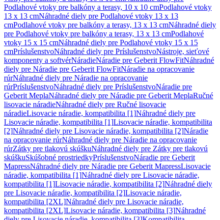
Podlahové vtoky pre balkóny a terasy, 10 x 10 cm
Podlahové vtoky
13 x 13 cm
Náhradné diely pre Podlahové vtoky 13 x 13
cm
Podlahové vtoky pre balkóny a terasy, 13 x 13 cm
Náhradné diely
pre Podlahové vtoky pre balkóny a terasy, 13 x 13 cm
Podlahové
vtoky 15 x 15 cm
Náhradné diely pre Podlahové vtoky 15 x 15
cm
Príslušenstvo
Náhradné diely pre Príslušenstvo
Nástroje, sieťové
komponenty a softvér
Náradie
Náradie pre Geberit FlowFit
Náhradné
diely pre Náradie pre Geberit FlowFit
Náradie na opracovanie
rúr
Náhradné diely pre Náradie na opracovanie
rúr
Príslušenstvo
Náhradné diely pre Príslušenstvo
Náradie pre
Geberit Mepla
Náhradné diely pre Náradie pre Geberit Mepla
Ručné
lisovacie náradie
Náhradné diely pre Ručné lisovacie
náradie
Lisovacie náradie, kompatibilita [1]
Náhradné diely pre
Lisovacie náradie, kompatibilita [1]
Lisovacie náradie, kompatibilita
[2]
Náhradné diely pre Lisovacie náradie, kompatibilita [2]
Náradie
na opracovanie rúr
Náhradné diely pre Náradie na opracovanie
rúr
Zátky pre tlakovú skúšku
Náhradné diely pre Zátky pre tlakovú
skúšku
Skúšobné prostriedky
Príslušenstvo
Náradie pre Geberit
Mapress
Náhradné diely pre Náradie pre Geberit Mapress
Lisovacie
náradie, kompatibilita [1]
Náhradné diely pre Lisovacie náradie,
kompatibilita [1]
Lisovacie náradie, kompatibilita [2]
Náhradné diely
pre Lisovacie náradie, kompatibilita [2]
Lisovacie náradie,
kompatibilita [2XL]
Náhradné diely pre Lisovacie náradie,
kompatibilita [2XL]
Lisovacie náradie, kompatibilita [3]
Náhradné
diely pre Lisovacie náradie, kompatibilita [3]
Kompatibilita