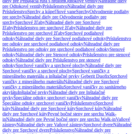
diely pre Pripájacia rúra s hrdlom
Odtokové ventily
Náhradné diely
pre Odtokové ventily
Príslušenstvo
Náhradné diely pre
Príslušenstvo
Sprchy a kúpeľňové vane
Sprchy
Odvodnenie podlahy
pre sprchy
Náhradné diely pre Odvodnenie podlahy pre
sprchy
Sprchové žľaby
Náhradné diely pre Sprchové
žľaby
Príslušenstvo pre sprchové žľaby
Náhradné diely pre
Príslušenstvo pre sprchové žľaby
Sprchové podlahové
odtoky
Náhradné diely pre Sprchové podlahové odtoky
Príslušenstvo
pre odtoky pre sprchové podlahové odtoky
Náhradné diely pre
Príslušenstvo pre odtoky pre sprchové podlahové odtoky
Stenové
odtoky
Náhradné diely pre Stenové odtoky
Príslušenstvo pre stenové
odtoky
Náhradné diely pre Príslušenstvo pre stenové
odtoky
Sprchové vaničky a sprchové plochy
Náhradné diely pre
Sprchové vaničky a sprchové plochy
Sprchové vaničky z
minerálneho materiálu a inštalačné prvky Geberit Duofix
Sprchové
vaničky z minerálneho materiálu
Náhradné diely pre Sprchové
vaničky z minerálneho materiálu
Sprchové vaničky zo sanitárneho
akrylátu
Inštalačné prvky
Náhradné diely pre Inštalačné
prvky
Špeciálne odtoky sprchovej vaničky
Náhradné diely pre
Špeciálne odtoky sprchovej vaničky
Príslušenstvo
Sprchové
kúty
Náhradné diely pre Sprchové kúty
Sprchové kúty
Náhradné
diely pre Sprchové kúty
Pevné bočné steny pre sprchu Walk-
in
Náhradné diely pre Pevné bočné steny pre sprchu Walk-in
Vaňové
zásteny
Náhradné diely pre Vaňové zásteny
Sprchové dvere
Náhradné
diely pre Sprchové dvere
Príslušenstvo
Náhradné diely pre