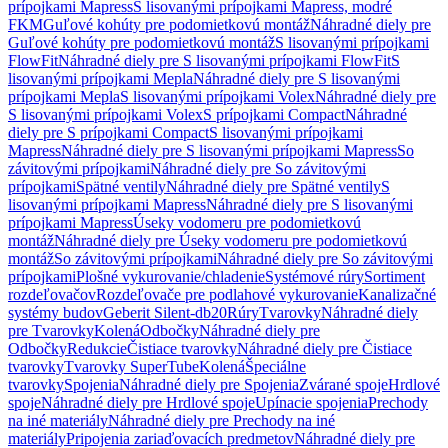
prípojkami Mapress
S lisovanými prípojkami Mapress, modré
FKM
Guľové kohúty pre podomietkovú montáž
Náhradné diely pre
Guľové kohúty pre podomietkovú montáž
S lisovanými prípojkami
FlowFit
Náhradné diely pre S lisovanými prípojkami FlowFit
S
lisovanými prípojkami Mepla
Náhradné diely pre S lisovanými
prípojkami Mepla
S lisovanými prípojkami Volex
Náhradné diely pre
S lisovanými prípojkami Volex
S prípojkami Compact
Náhradné
diely pre S prípojkami Compact
S lisovanými prípojkami
Mapress
Náhradné diely pre S lisovanými prípojkami Mapress
So
závitovými prípojkami
Náhradné diely pre So závitovými
prípojkami
Spätné ventily
Náhradné diely pre Spätné ventily
S
lisovanými prípojkami Mapress
Náhradné diely pre S lisovanými
prípojkami Mapress
Úseky vodomeru pre podomietkovú
montáž
Náhradné diely pre Úseky vodomeru pre podomietkovú
montáž
So závitovými prípojkami
Náhradné diely pre So závitovými
prípojkami
Plošné vykurovanie/chladenie
Systémové rúry
Sortiment
rozdeľovačov
Rozdeľovače pre podlahové vykurovanie
Kanalizačné
systémy budov
Geberit Silent-db20
Rúry
Tvarovky
Náhradné diely
pre Tvarovky
Kolená
Odbočky
Náhradné diely pre
Odbočky
Redukcie
Čistiace tvarovky
Náhradné diely pre Čistiace
tvarovky
Tvarovky SuperTube
Kolená
Špeciálne
tvarovky
Spojenia
Náhradné diely pre Spojenia
Zvárané spoje
Hrdlové
spoje
Náhradné diely pre Hrdlové spoje
Upínacie spojenia
Prechody
na iné materiály
Náhradné diely pre Prechody na iné
materiály
Pripojenia zariaďovacích predmetov
Náhradné diely pre