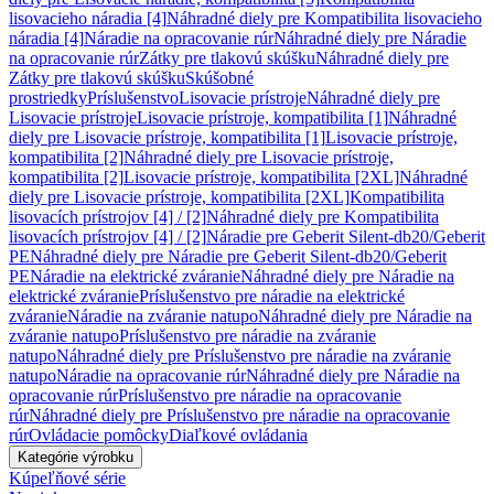
lisovacieho náradia [4]
Náhradné diely pre Kompatibilita lisovacieho
náradia [4]
Náradie na opracovanie rúr
Náhradné diely pre Náradie
na opracovanie rúr
Zátky pre tlakovú skúšku
Náhradné diely pre
Zátky pre tlakovú skúšku
Skúšobné
prostriedky
Príslušenstvo
Lisovacie prístroje
Náhradné diely pre
Lisovacie prístroje
Lisovacie prístroje, kompatibilita [1]
Náhradné
diely pre Lisovacie prístroje, kompatibilita [1]
Lisovacie prístroje,
kompatibilita [2]
Náhradné diely pre Lisovacie prístroje,
kompatibilita [2]
Lisovacie prístroje, kompatibilita [2XL]
Náhradné
diely pre Lisovacie prístroje, kompatibilita [2XL]
Kompatibilita
lisovacích prístrojov [4] / [2]
Náhradné diely pre Kompatibilita
lisovacích prístrojov [4] / [2]
Náradie pre Geberit Silent-db20/Geberit
PE
Náhradné diely pre Náradie pre Geberit Silent-db20/Geberit
PE
Náradie na elektrické zváranie
Náhradné diely pre Náradie na
elektrické zváranie
Príslušenstvo pre náradie na elektrické
zváranie
Náradie na zváranie natupo
Náhradné diely pre Náradie na
zváranie natupo
Príslušenstvo pre náradie na zváranie
natupo
Náhradné diely pre Príslušenstvo pre náradie na zváranie
natupo
Náradie na opracovanie rúr
Náhradné diely pre Náradie na
opracovanie rúr
Príslušenstvo pre náradie na opracovanie
rúr
Náhradné diely pre Príslušenstvo pre náradie na opracovanie
rúr
Ovládacie pomôcky
Diaľkové ovládania
Kategórie výrobku
Kúpeľňové série