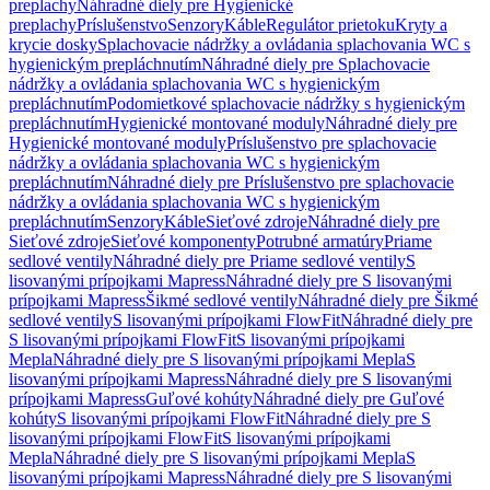
preplachy
Náhradné diely pre Hygienické
preplachy
Príslušenstvo
Senzory
Káble
Regulátor prietoku
Kryty a
krycie dosky
Splachovacie nádržky a ovládania splachovania WC s
hygienickým prepláchnutím
Náhradné diely pre Splachovacie
nádržky a ovládania splachovania WC s hygienickým
prepláchnutím
Podomietkové splachovacie nádržky s hygienickým
prepláchnutím
Hygienické montované moduly
Náhradné diely pre
Hygienické montované moduly
Príslušenstvo pre splachovacie
nádržky a ovládania splachovania WC s hygienickým
prepláchnutím
Náhradné diely pre Príslušenstvo pre splachovacie
nádržky a ovládania splachovania WC s hygienickým
prepláchnutím
Senzory
Káble
Sieťové zdroje
Náhradné diely pre
Sieťové zdroje
Sieťové komponenty
Potrubné armatúry
Priame
sedlové ventily
Náhradné diely pre Priame sedlové ventily
S
lisovanými prípojkami Mapress
Náhradné diely pre S lisovanými
prípojkami Mapress
Šikmé sedlové ventily
Náhradné diely pre Šikmé
sedlové ventily
S lisovanými prípojkami FlowFit
Náhradné diely pre
S lisovanými prípojkami FlowFit
S lisovanými prípojkami
Mepla
Náhradné diely pre S lisovanými prípojkami Mepla
S
lisovanými prípojkami Mapress
Náhradné diely pre S lisovanými
prípojkami Mapress
Guľové kohúty
Náhradné diely pre Guľové
kohúty
S lisovanými prípojkami FlowFit
Náhradné diely pre S
lisovanými prípojkami FlowFit
S lisovanými prípojkami
Mepla
Náhradné diely pre S lisovanými prípojkami Mepla
S
lisovanými prípojkami Mapress
Náhradné diely pre S lisovanými