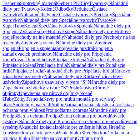
Tesnenia
Spotrebný materiál
Geberit PE
Rúry
Tvarovky
Náhradné
diely pre Tvarovky
Kolená
Odbočky
Redukcie
Čistiace
tvarovky
Náhradné diely pre Čistiace tvarovky
Prechody
Špeciálne
tvarovky
Náhradné diely pre Špeciálne tvarovky
Tvarovky
SuperTube
Kolená
Špeciálne tvarovky
Spojenia
Náhradné diely pre
Spojenia
Zvárané spoje
Hrdlové spoje
Náhradné diely pre Hrdlové
spoje
Prechody na iné materiály
Náhradné diely pre Prechody na iné
materiály
Závitové spojenia
Náhradné diely pre Závitové
spojenia
Pripojenia spojenia
Spojovacie puzdrá
Pripojenia
zariaďovacích predmetov
Náhradné diely pre Pripojenia
zariaďovacích predmetov
Pripájacie kolená
Náhradné diely pre
Pripájacie kolená
Pripájacie hrdlá
Náhradné diely pre Pripájacie
hrdlá
Pripájacie hrdlá
Náhradné diely pre Pripájacie hrdlá
Rúrkové
zápachové uzávierky
Náhradné diely pre Rúrkové zápachové
uzávierky
Zápachové uzávierky v tvare "S"
Náhradné diely pre
Zápachové uzávierky v tvare "S"
Príslušenstvo
Rúrové
objímky
Upevnenia pre rúrové objímky
Nosné
žľaby
Zátky
Tesnenia
Kryty pre hrubú montáž pre servisný
otvor
Spotrebný materiál
Protipožiarna ochrana, akustická izolácia a
ochrana proti vlhkosti
Protipožiarna ochrana
Náhradné diely pre
Protipožiarna ochrana
Protipožiarna ochrana pre odvodňovacie
systémy
Náhradné diely pre Protipožiarna ochrana pre odvodňovacie
systémy
Akustická izolácia
Izolácie pre zníženie hluku šíreného
konštrukciou
Izolácie pre zníženie hluku šíreného konštrukciou a
izolácia hluku šíriaceho sa vzduchom
Ochrana proti