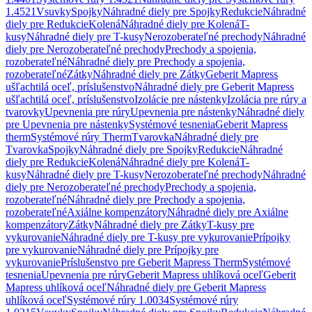
1.4521
Vsuvky
Spojky
Náhradné diely pre Spojky
Redukcie
Náhradné
diely pre Redukcie
Kolená
Náhradné diely pre Kolená
T-
kusy
Náhradné diely pre T-kusy
Nerozoberateľné prechody
Náhradné
diely pre Nerozoberateľné prechody
Prechody a spojenia,
rozoberateľné
Náhradné diely pre Prechody a spojenia,
rozoberateľné
Zátky
Náhradné diely pre Zátky
Geberit Mapress
ušľachtilá oceľ, príslušenstvo
Náhradné diely pre Geberit Mapress
ušľachtilá oceľ, príslušenstvo
Izolácie pre nástenky
Izolácia pre rúry a
tvarovky
Upevnenia pre rúry
Upevnenia pre nástenky
Náhradné diely
pre Upevnenia pre nástenky
Systémové tesnenia
Geberit Mapress
therm
Systémové rúry Therm
Tvarovka
Náhradné diely pre
Tvarovka
Spojky
Náhradné diely pre Spojky
Redukcie
Náhradné
diely pre Redukcie
Kolená
Náhradné diely pre Kolená
T-
kusy
Náhradné diely pre T-kusy
Nerozoberateľné prechody
Náhradné
diely pre Nerozoberateľné prechody
Prechody a spojenia,
rozoberateľné
Náhradné diely pre Prechody a spojenia,
rozoberateľné
Axiálne kompenzátory
Náhradné diely pre Axiálne
kompenzátory
Zátky
Náhradné diely pre Zátky
T-kusy pre
vykurovanie
Náhradné diely pre T-kusy pre vykurovanie
Prípojky
pre vykurovanie
Náhradné diely pre Prípojky pre
vykurovanie
Príslušenstvo pre Geberit Mapress Therm
Systémové
tesnenia
Upevnenia pre rúry
Geberit Mapress uhlíková oceľ
Geberit
Mapress uhlíková oceľ
Náhradné diely pre Geberit Mapress
uhlíková oceľ
Systémové rúry 1.0034
Systémové rúry