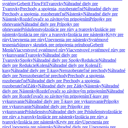
systémy
Geberit FlowFit
Tvarovky
Náhradné diely pre
Tvarovky
Prechody a spojenia, rozoberateľné
Náhradné diely pre
Prechody a spojenia, rozoberateľné
Nástenky
Náhradné diely pre
Nástenky
Rozdeľovače so závitovým pripojením
Prípojky pre
ohrievanie
Náhradné diely pre Prípojky pre
ohrievanie
Príslušenstvo
Izolácie pre rúry a tvarovky
Izolácie pre
nástenky
Izolácia pre rúry a tvarovky
Izolácia pre nástenky
Kryty pre
rúry
Upevnenia pre rúry
Upevnenia pre nástenky
Systémové
tesnenia
Súpravy skrutiek pre pripojenia prírubou
Geberit
Mepla
Viacvrstvové systémové rúry
Viacvrstvové systémové rúry pre
vykurovanie
Tvarovky
Náhradné diely pre
Tvarovky
Spojky
Náhradné diely pre Spojky
Redukcie
Náhradné
diely pre Redukcie
Kolená
Náhradné diely pre Kolená
T-
kusy
Náhradné diely pre T-kusy
Nerozoberateľné prechody
Náhradné
diely pre Nerozoberateľné prechody
Prechody a spojenia,
rozoberateľné
Náhradné diely pre Prechody a spojenia,
rozoberateľné
Zátky
Náhradné diely pre Zátky
Nástenky
Náhradné
diely pre Nástenky
Rozdeľovače so závitovým pripojením
Náhradné
diely pre Rozdeľovače so závitovým pripojením
T-kusy pre
vykurovanie
Náhradné diely pre T-kusy pre vykurovanie
Prípojky
pre vykurovanie
Náhradné diely pre Prípojky pre
vykurovanie
Príslušenstvo
Náhradné diely pre Príslušenstvo
Izolácie
pre rúry a tvarovky
Izolácie pre nástenky
Izolácia pre rúry a
tvarovky
Izolácia pre nástenky
Kryty pre rúry
Upevnenia pre
rúry
Upevnenia pre nástenky
Náhradné diely pre Upevnenia pre