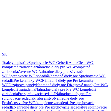
SK
Toalety a pisoáre
Sprchovacie WC Geberit AquaClean
WC-
kompletné zariadenia
Náhradné diely pre WC-kompletné
zariadenia
Závesné WC
Náhradné diely pre Závesné
WC
Sprchovacie WC sedadlá
Náhradné diely pre Sprchovacie WC
sedadlá
Pre keramiky WC
Náhradné diely pre Pre keramiky
WC
Dizajnové panely
Náhradné diely pre Dizajnové panely
Pre WC-
kompletné zariadenia
Náhradné diely pre Pre WC-kompletné
zariadenia
Pre sprchovacie sedadlá
Náhradné diely pre Pre
sprchovacie sedadlá
Príslušenstvo
Náhradné diely pre
Príslušenstvo
Pre WC-kompletné zariadenia
Pre sprchovacie
sedadlá
Náhradné diely pre Pre sprchovacie sedadlá
Pre sprchovacie