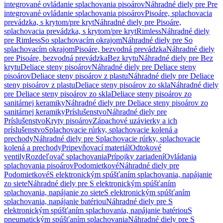
integrované ovládanie splachovania pisoárov
Náhradné diely pre Pre
integrované ovládanie splachovania pisoárov
Pisoáre, splachovacia
prevádzka, s krytom/pre kryt
Náhradné diely pre Pisoáre,
splachovacia prevádzka, s krytom/pre kryt
Rimless
Náhradné diely
pre Rimless
So splachovacím okrajom
Náhradné diely pre So
splachovacím okrajom
Pisoáre, bezvodná prevádzka
Náhradné diely
pre Pisoáre, bezvodná prevádzka
Bez krytu
Náhradné diely pre Bez
krytu
Deliace steny pisoárov
Náhradné diely pre Deliace steny
pisoárov
Deliace steny pisoárov z plastu
Náhradné diely pre Deliace
steny pisoárov z plastu
Deliace steny pisoárov zo skla
Náhradné diely
pre Deliace steny pisoárov zo skla
Deliace steny pisoárov zo
sanitárnej keramiky
Náhradné diely pre Deliace steny pisoárov zo
sanitárnej keramiky
Príslušenstvo
Náhradné diely pre
Príslušenstvo
Kryty pisoárov
Zápachové uzávierky a ich
príslušenstvo
Splachovacie rúrky, splachovacie kolená a
prechody
Náhradné diely pre Splachovacie rúrky, splachovacie
kolená a prechody
Pripevňovací materiál
Odtokové
ventily
Rozdeľovač splachovania
Prípojky zariadení
Ovládania
splachovania pisoárov
Podomietkové
Náhradné diely pre
Podomietkové
S elektronickým spúšťaním splachovania, napájanie
zo siete
Náhradné diely pre S elektronickým spúšťaním
splachovania, napájanie zo siete
S elektronickým spúšťaním
splachovania, napájanie batériou
Náhradné diely pre S
elektronickým spúšťaním splachovania, napájanie batériou
S
pneumatickým spúšťaním splachovania
Náhradné diely pre S