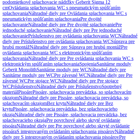
podomietkové splachovacie nádržky Geberit Sigma 12
cm
Ovládania splachovania WC s pneumatickým spúšťaním
splachovania
Náhradné diely pre Ovládania splachovania WC s
pneumatickým spúšťaním splachovania
Pre dvojité
splachovanie
Náhradné diely pre Pre dvojité splachovanie
Pre
jednoduché splachovanie
Náhradné diely pre Pre jednoduché
splachovanie
Príslušenstvo pre ovládania splachovania WC
Náhradné
diely pre Príslušenstvo pre ovládania splachovania WC
Súprava pre
hrubú montáž
Náhradné diely pre Súprava pre hrubú montáž
Pre
ovládania splachovania WC s elektronickým spúšťaním
splachovania
Náhradné diely pre Pre ovládania splachovania WC s
elektronickým spúšťaním splachovania
Spojenia
Sanitárne moduly
Geberit Monolith
Sanitárne moduly pre WC
Náhradné diely pre
Sanitárne moduly pre WC
Pre závesné WC
Náhradné diely pre Pre
závesné WC
Pre stojace WC
Náhradné diely pre Pre stojace
WC
Príslušenstvo
Náhradné diely pre Príslušenstvo
Spotrebný
materiál
Pisoáre
Pisoáre, splachovacia prevádzka, so splachovacím
okrajom
Náhradné diely pre Pisoáre, splachovacia prevádzka, so
splachovacím okrajom
Bez krytu
Náhradné diely pre Bez
krytu
Pisoáre, splachovacia prevádzka, bez splachovacieho
okraja
Náhradné diely pre Pisoáre, splachovacia prevádzka, bez
splachovacieho okraja
Pre povrchové alebo skryté ovládanie
pisoára
Náhradné diely pre Pre povrchové alebo skryté ovládanie
pisoára
S integrovaným ovládaním splachovania pisoárov
Náhradné
diely pre S integrovaným ovládaním splachovania pisoárov
Pre