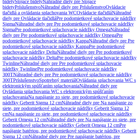
bidety
Stojace bidety
Náhradné diely pre Stojace
bidety
Príslušenstvo
Náhradné diely pre Príslušenstvo
Ovládacie
tlačidlá a ovládania splachovania WC
Ovládacie tlačidlá
Náhradné
diely pre Ovládacie tlačidlá
Pre podomietkové splachovacie nádržky
Sigma
Náhradné diely pre Pre podomietkové splachovacie nádržky
Sigma
Pre podomietkové splachovacie nádržky Omega
Náhradné
diely pre Pre podomietkové splachovacie nádržky Omega
Pre
podomietkové splachovacie nádržky Kappa
Náhradné diely pre Pre
podomietkové splachovacie nádržky Kappa
Pre podomietkové
splachovacie nádržky Delta
Náhradné diely pre Pre podomietkové
splachovacie nádržky Delta
Pre podomietkové splachovacie nádržky
Twinline
Náhradné diely pre Pre podomietkové splachovacie
nádržky Twinline
Pre podomietkové splachovacie nádržky
300T
Náhradné diely pre Pre podomietkové splachovacie nádržky
300T
Príslušenstvo
Spotrebný materiál
Ovládania splachovania WC s
elektronickým spúšťaním splachovania
Náhradné diely pre
Ovládania splachovania WC s elektronickým spúšťaním
splachovania
Na napájanie zo siete, pre podomietkové splachovacie
nádržky Geberit Sigma 12 cm
Náhradné diely pre Na napájanie zo
siete, pre podomietkové splachovacie nádržky Geberit Sigma 12
cm
Na napájanie zo siete, pre podomietkové splachovacie nádržky
Geberit Omega 12 cm
Náhradné diely pre Na napájanie zo siete, pre
podomietkové splachovacie nádržky Geberit Omega 12 cm
Pre
napájanie batériou, pre podomietkové splachovacie nádržky Geberit
Sigma 12 cm
Náhradné diely pre Pre napájanie batériou, pre