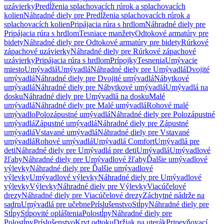
uzávierky
Predĺženia splachovacích rúrok a splachovacích
kolien
Náhradné diely pre Predĺženia splachovacích rúrok a
splachovacích kolien
Pripájacia rúra s hrdlom
Náhradné diely pre
Pripájacia rúra s hrdlom
Tesniace manžety
Odtokové armatúry pre
bidety
Náhradné diely pre Odtokové armatúry pre bidety
Rúrkové
zápachové uzávierky
Náhradné diely pre Rúrkové zápachové
uzávierky
Pripájacia rúra s hrdlom
Prípojky
Tesnenia
Umývacie
miesto
Umývadlá
Umývadlá
Náhradné diely pre Umývadlá
Dvojité
umývadlá
Náhradné diely pre Dvojité umývadlá
Nábytkové
umývadlá
Náhradné diely pre Nábytkové umývadlá
Umývadlá na
dosku
Náhradné diely pre Umývadlá na dosku
Malé
umývadlá
Náhradné diely pre Malé umývadlá
Rohové malé
umývadlo
Polozápustné umývadlá
Náhradné diely pre Polozápustné
umývadlá
Zápustné umývadlá
Náhradné diely pre Zápustné
umývadlá
Vstavané umývadlá
Náhradné diely pre Vstavané
umývadlá
Rohové umývadlá
Umývadlá Comfort
Umývadlá pre
deti
Náhradné diely pre Umývadlá pre deti
Umývadlá
Umývadlové
žľaby
Náhradné diely pre Umývadlové žľaby
Ďalšie umývadlové
výlevky
Náhradné diely pre Ďalšie umývadlové
výlevky
Umývadlové výlevky
Náhradné diely pre Umývadlové
výlevky
Výlevky
Náhradné diely pre Výlevky
Viacúčelové
drezy
Náhradné diely pre Viacúčelové drezy
Záchytné nádrže na
sadru
Umývadlá pre učebne
Príslušenstvo
Stĺpy
Náhradné diely pre
Stĺpy
Stĺpovité opláštenia
Polostĺpy
Náhradné diely pre
Polostĺpy
Príslušenstvo
Kryt odtoku
Držiak na uterák
Pripevňovací