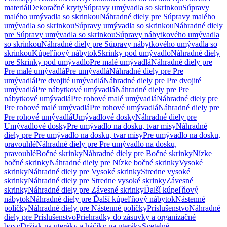
materiál
Dekoračné kryty
Súpravy umývadla so skrinkou
Súpravy
malého umývadla so skrinkou
Náhradné diely pre Súpravy malého
umývadla so skrinkou
Súpravy umývadla so skrinkou
Náhradné diely
pre Súpravy umývadla so skrinkou
Súpravy nábytkového umývadla
so skrinkou
Náhradné diely pre Súpravy nábytkového umývadla so
skrinkou
Kúpeľňový nábytok
Skrinky pod umývadlo
Náhradné diely
pre Skrinky pod umývadlo
Pre malé umývadlá
Náhradné diely pre
Pre malé umývadlá
Pre umývadlá
Náhradné diely pre Pre
umývadlá
Pre dvojité umývadlá
Náhradné diely pre Pre dvojité
umývadlá
Pre nábytkové umývadlá
Náhradné diely pre Pre
nábytkové umývadlá
Pre rohové malé umývadlá
Náhradné diely pre
Pre rohové malé umývadlá
Pre rohové umývadlá
Náhradné diely pre
Pre rohové umývadlá
Umývadlové dosky
Náhradné diely pre
Umývadlové dosky
Pre umývadlo na dosku, tvar misy
Náhradné
diely pre Pre umývadlo na dosku, tvar misy
Pre umývadlo na dosku,
pravouhlé
Náhradné diely pre Pre umývadlo na dosku,
pravouhlé
Bočné skrinky
Náhradné diely pre Bočné skrinky
Nízke
bočné skrinky
Náhradné diely pre Nízke bočné skrinky
Vysoké
skrinky
Náhradné diely pre Vysoké skrinky
Stredne vysoké
skrinky
Náhradné diely pre Stredne vysoké skrinky
Závesné
skrinky
Náhradné diely pre Závesné skrinky
Ďalší kúpeľňový
nábytok
Náhradné diely pre Ďalší kúpeľňový nábytok
Nástenné
poličky
Náhradné diely pre Nástenné poličky
Príslušenstvo
Náhradné
diely pre Príslušenstvo
Priehradky do zásuvky a organizačné
boxy
Držiak na uteráky a háčiky na uteráky
Svetelné