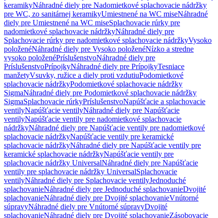
keramiky
Náhradné diely pre Nadomietkové splachovacie nádržky
pre WC, zo sanitárnej keramiky
Umiestnené na WC mise
Náhradné
diely pre Umiestnené na WC mise
Splachovacie rúrky pre
nadomietkové splachovacie nádržky
Náhradné diely pre
Splachovacie rúrky pre nadomietkové splachovacie nádržky
Vysoko
položené
Náhradné diely pre Vysoko položené
Nízko a stredne
vysoko položené
Príslušenstvo
Náhradné diely pre
Príslušenstvo
Prípojky
Náhradné diely pre Prípojky
Tesniace
manžety
Vsuvky, ružice a diely proti vzdutiu
Podomietkové
splachovacie nádržky
Podomietkové splachovacie nádržky
Sigma
Náhradné diely pre Podomietkové splachovacie nádržky
Sigma
Splachovacie rúrky
Príslušenstvo
Napúšťacie a splachovacie
ventily
Napúšťacie ventily
Náhradné diely pre Napúšťacie
ventily
Napúšťacie ventily pre nadomietkové splachovacie
nádržky
Náhradné diely pre Napúšťacie ventily pre nadomietkové
splachovacie nádržky
Napúšťacie ventily pre keramické
splachovacie nádržky
Náhradné diely pre Napúšťacie ventily pre
keramické splachovacie nádržky
Napúšťacie ventily pre
splachovacie nádržky Universal
Náhradné diely pre Napúšťacie
ventily pre splachovacie nádržky Universal
Splachovacie
ventily
Náhradné diely pre Splachovacie ventily
Jednoduché
splachovanie
Náhradné diely pre Jednoduché splachovanie
Dvojité
splachovanie
Náhradné diely pre Dvojité splachovanie
Vnútorné
súpravy
Náhradné diely pre Vnútorné súpravy
Dvojité
splachovanie
Náhradné diely pre Dvojité splachovanie
Zásobovacie