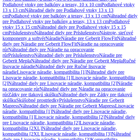
Podlahové vtoky pre balkóny a terasy, 10 x 10 cm
Podlahové vtoky
13 x 13 cm
Náhradné diely pre Podlahové vtoky 13 x 13
cm
Podlahové vtoky pre balkóny a terasy, 13 x 13 cm
Náhradné diely
pre Podlahové vtoky pre balkóny a terasy, 13 x 13 cm
Podlahové
vtoky 15 x 15 cm
Náhradné diely pre Podlahové vtoky 15 x 15
cm
Príslušenstvo
Náhradné diely pre Príslušenstvo
Nástroje, sieťové
komponenty a softvér
Náradie
Náradie pre Geberit FlowFit
Náhradné
diely pre Náradie pre Geberit FlowFit
Náradie na opracovanie
rúr
Náhradné diely pre Náradie na opracovanie
rúr
Príslušenstvo
Náhradné diely pre Príslušenstvo
Náradie pre
Geberit Mepla
Náhradné diely pre Náradie pre Geberit Mepla
Ručné
lisovacie náradie
Náhradné diely pre Ručné lisovacie
náradie
Lisovacie náradie, kompatibilita [1]
Náhradné diely pre
Lisovacie náradie, kompatibilita [1]
Lisovacie náradie, kompatibilita
[2]
Náhradné diely pre Lisovacie náradie, kompatibilita [2]
Náradie
na opracovanie rúr
Náhradné diely pre Náradie na opracovanie
rúr
Zátky pre tlakovú skúšku
Náhradné diely pre Zátky pre tlakovú
skúšku
Skúšobné prostriedky
Príslušenstvo
Náradie pre Geberit
Mapress
Náhradné diely pre Náradie pre Geberit Mapress
Lisovacie
náradie, kompatibilita [1]
Náhradné diely pre Lisovacie náradie,
kompatibilita [1]
Lisovacie náradie, kompatibilita [2]
Náhradné diely
pre Lisovacie náradie, kompatibilita [2]
Lisovacie náradie,
kompatibilita [2XL]
Náhradné diely pre Lisovacie náradie,
kompatibilita [2XL]
Lisovacie náradie, kompatibilita [3]
Náhradné
diely pre Lisovacie náradie, kompatibilita [3]
Kompatibilita