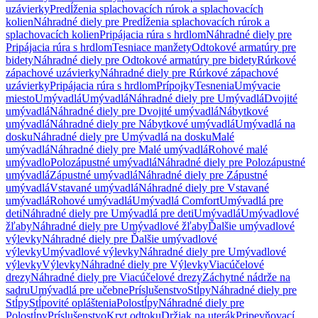
uzávierky
Predĺženia splachovacích rúrok a splachovacích
kolien
Náhradné diely pre Predĺženia splachovacích rúrok a
splachovacích kolien
Pripájacia rúra s hrdlom
Náhradné diely pre
Pripájacia rúra s hrdlom
Tesniace manžety
Odtokové armatúry pre
bidety
Náhradné diely pre Odtokové armatúry pre bidety
Rúrkové
zápachové uzávierky
Náhradné diely pre Rúrkové zápachové
uzávierky
Pripájacia rúra s hrdlom
Prípojky
Tesnenia
Umývacie
miesto
Umývadlá
Umývadlá
Náhradné diely pre Umývadlá
Dvojité
umývadlá
Náhradné diely pre Dvojité umývadlá
Nábytkové
umývadlá
Náhradné diely pre Nábytkové umývadlá
Umývadlá na
dosku
Náhradné diely pre Umývadlá na dosku
Malé
umývadlá
Náhradné diely pre Malé umývadlá
Rohové malé
umývadlo
Polozápustné umývadlá
Náhradné diely pre Polozápustné
umývadlá
Zápustné umývadlá
Náhradné diely pre Zápustné
umývadlá
Vstavané umývadlá
Náhradné diely pre Vstavané
umývadlá
Rohové umývadlá
Umývadlá Comfort
Umývadlá pre
deti
Náhradné diely pre Umývadlá pre deti
Umývadlá
Umývadlové
žľaby
Náhradné diely pre Umývadlové žľaby
Ďalšie umývadlové
výlevky
Náhradné diely pre Ďalšie umývadlové
výlevky
Umývadlové výlevky
Náhradné diely pre Umývadlové
výlevky
Výlevky
Náhradné diely pre Výlevky
Viacúčelové
drezy
Náhradné diely pre Viacúčelové drezy
Záchytné nádrže na
sadru
Umývadlá pre učebne
Príslušenstvo
Stĺpy
Náhradné diely pre
Stĺpy
Stĺpovité opláštenia
Polostĺpy
Náhradné diely pre
Polostĺpy
Príslušenstvo
Kryt odtoku
Držiak na uterák
Pripevňovací