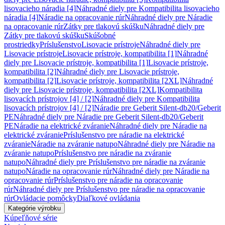
lisovacieho náradia [4]
Náhradné diely pre Kompatibilita lisovacieho
náradia [4]
Náradie na opracovanie rúr
Náhradné diely pre Náradie
na opracovanie rúr
Zátky pre tlakovú skúšku
Náhradné diely pre
Zátky pre tlakovú skúšku
Skúšobné
prostriedky
Príslušenstvo
Lisovacie prístroje
Náhradné diely pre
Lisovacie prístroje
Lisovacie prístroje, kompatibilita [1]
Náhradné
diely pre Lisovacie prístroje, kompatibilita [1]
Lisovacie prístroje,
kompatibilita [2]
Náhradné diely pre Lisovacie prístroje,
kompatibilita [2]
Lisovacie prístroje, kompatibilita [2XL]
Náhradné
diely pre Lisovacie prístroje, kompatibilita [2XL]
Kompatibilita
lisovacích prístrojov [4] / [2]
Náhradné diely pre Kompatibilita
lisovacích prístrojov [4] / [2]
Náradie pre Geberit Silent-db20/Geberit
PE
Náhradné diely pre Náradie pre Geberit Silent-db20/Geberit
PE
Náradie na elektrické zváranie
Náhradné diely pre Náradie na
elektrické zváranie
Príslušenstvo pre náradie na elektrické
zváranie
Náradie na zváranie natupo
Náhradné diely pre Náradie na
zváranie natupo
Príslušenstvo pre náradie na zváranie
natupo
Náhradné diely pre Príslušenstvo pre náradie na zváranie
natupo
Náradie na opracovanie rúr
Náhradné diely pre Náradie na
opracovanie rúr
Príslušenstvo pre náradie na opracovanie
rúr
Náhradné diely pre Príslušenstvo pre náradie na opracovanie
rúr
Ovládacie pomôcky
Diaľkové ovládania
Kategórie výrobku
Kúpeľňové série