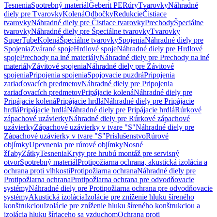
Tesnenia
Spotrebný materiál
Geberit PE
Rúry
Tvarovky
Náhradné
diely pre Tvarovky
Kolená
Odbočky
Redukcie
Čistiace
tvarovky
Náhradné diely pre Čistiace tvarovky
Prechody
Špeciálne
tvarovky
Náhradné diely pre Špeciálne tvarovky
Tvarovky
SuperTube
Kolená
Špeciálne tvarovky
Spojenia
Náhradné diely pre
Spojenia
Zvárané spoje
Hrdlové spoje
Náhradné diely pre Hrdlové
spoje
Prechody na iné materiály
Náhradné diely pre Prechody na iné
materiály
Závitové spojenia
Náhradné diely pre Závitové
spojenia
Pripojenia spojenia
Spojovacie puzdrá
Pripojenia
zariaďovacích predmetov
Náhradné diely pre Pripojenia
zariaďovacích predmetov
Pripájacie kolená
Náhradné diely pre
Pripájacie kolená
Pripájacie hrdlá
Náhradné diely pre Pripájacie
hrdlá
Pripájacie hrdlá
Náhradné diely pre Pripájacie hrdlá
Rúrkové
zápachové uzávierky
Náhradné diely pre Rúrkové zápachové
uzávierky
Zápachové uzávierky v tvare "S"
Náhradné diely pre
Zápachové uzávierky v tvare "S"
Príslušenstvo
Rúrové
objímky
Upevnenia pre rúrové objímky
Nosné
žľaby
Zátky
Tesnenia
Kryty pre hrubú montáž pre servisný
otvor
Spotrebný materiál
Protipožiarna ochrana, akustická izolácia a
ochrana proti vlhkosti
Protipožiarna ochrana
Náhradné diely pre
Protipožiarna ochrana
Protipožiarna ochrana pre odvodňovacie
systémy
Náhradné diely pre Protipožiarna ochrana pre odvodňovacie
systémy
Akustická izolácia
Izolácie pre zníženie hluku šíreného
konštrukciou
Izolácie pre zníženie hluku šíreného konštrukciou a
izolácia hluku šíriaceho sa vzduchom
Ochrana proti