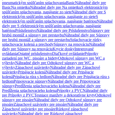
pneumatickým spúšťaním splachovania
Basic
Náhradné diely pre
Basic
Na omietku
Náhradné diely pre Na omietku
S elektronickým
spúšťaním splachovania, napájanie zo siete
Náhradné diely pre S
elektronickým spúšťaním splachovania, napájanie zo siete
S
elektronickým spúšťaním splachovania, napájanie batériou
Náhradné
diely pre S elektronickým spúšťaním splachovania, napájanie
batériou
Príslušenstvo
Náhradné diely pre Príslušenstvo
Súpravy pre
hrubú montáž a súpravy pre prestavbu
Náhradné diely pre Súpravy
pre hrubú montáž a súpravy pre prestavbu
Splachovacie rúrky,
splachovacie kolená a prechody
Súpravy na renováciu
Náhradné
diely pre Súpravy na renováciu
Krycie dosky
Integrované
ovládania
Ostatné príslušenstvo
Diaľkové ovládanie
Prípojky
zariadení pre WC, pisoáre a bidety
Odtokové súpravy pre WC a
výlevky
Náhradné diely pre Odtokové súpravy pre WC a
výlevky
Zápachové uzávierky
Náhradné diely pre Zápachové
uzávierky
Pripájacie kolená
Náhradné diely pre Pripájacie
kolená
Pripájacia rúra s hrdlom
Náhradné diely pre Pripájacia rúra s
hrdlom
Pripojovacie súpravy
Náhradné diely pre Pripojovacie
súpravy
Predĺženia splachovacieho kolena
Náhradné diely pre
Predĺženia splachovacieho kolena
Prípojky z PVC
Náhradné diely
pre Prípojky z PVC
Tesniace manžety a dekoratívne kryty
Odtokové
súpravy pre pisoáre
Náhradné diely pre Odtokové súpravy pre
pisoáre
Zápachové uzávierky pre pisoáre
Náhradné diely pre
Zápachové uzávierky pre pisoáre
Rúrkové zápachové
uzávierky
Náhradné diely pre Rúrkové zápachové