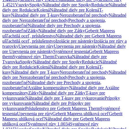
1.4521
Vsuvky
Spojky
Náhradné diely pre Spojky
Redukcie
Náhradné
diely pre Redukcie
Kolená
Náhradné diely pre Kolená
T-
kusy
Náhradné diely pre T-kusy
Nerozoberateľné prechody
Náhradné
diely pre Nerozoberateľné prechody
Prechody a spojenia,
rozoberateľné
Náhradné diely pre Prechody a spojenia,
rozoberateľné
Zátky
Náhradné diely pre Zátky
Geberit Mapress
ušľachtilá oceľ, príslušenstvo
Náhradné diely pre Geberit Mapress
ušľachtilá oceľ, príslušenstvo
Izolácie pre nástenky
Izolácia pre rúry a
tvarovky
Upevnenia pre rúry
Upevnenia pre nástenky
Náhradné diely
pre Upevnenia pre nástenky
Systémové tesnenia
Geberit Mapress
therm
Systémové rúry Therm
Tvarovka
Náhradné diely pre
Tvarovka
Spojky
Náhradné diely pre Spojky
Redukcie
Náhradné
diely pre Redukcie
Kolená
Náhradné diely pre Kolená
T-
kusy
Náhradné diely pre T-kusy
Nerozoberateľné prechody
Náhradné
diely pre Nerozoberateľné prechody
Prechody a spojenia,
rozoberateľné
Náhradné diely pre Prechody a spojenia,
rozoberateľné
Axiálne kompenzátory
Náhradné diely pre Axiálne
kompenzátory
Zátky
Náhradné diely pre Zátky
T-kusy pre
vykurovanie
Náhradné diely pre T-kusy pre vykurovanie
Prípojky
pre vykurovanie
Náhradné diely pre Prípojky pre
vykurovanie
Príslušenstvo pre Geberit Mapress Therm
Systémové
tesnenia
Upevnenia pre rúry
Geberit Mapress uhlíková oceľ
Geberit
Mapress uhlíková oceľ
Náhradné diely pre Geberit Mapress
uhlíková oceľ
Systémové rúry 1.0034
Systémové rúry