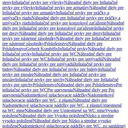
steny
Inštalačné prvky pre výlevky
Náhradné diely pre Inštalačné
prvky pre výlevky
Inštalačné prvky pre armatúry
Náhradné diely pre
Inštalačné prvky pre armatúry
Inštalačné prvky pre práčky a
umývačky riadu
Náhradné diely pre Inštalačné prvky pre práčky a
umývačky riadu
Inštalačné prvky pre konzolové zaťaženie
Náhradné
diely pre Inštalačné prvky pre konzolové zaťaženie
Inštalačné prvky
pre drezy
Náhradné diely pre Inštalačné prvky pre drezy
Inštalačné
prvky pre nástenné zásobníky
Náhradné diely pre Inštalačné prvky
pre nástenné zásobníky
Príslušenstvo
Náhradné diely pre
Príslušenstvo
Geberit Kombifix
Inštalačné prvky
Náhradné diely pre
Inštalačné prvky
Inštalačné prvky pre WC
Náhradné diely pre
Inštalačné prvky pre WC
Inštalačné prvky pre umývadlá
Náhradné
diely pre Inštalačné prvky pre umývadlá
Inštalačné prvky pre
bidety
Náhradné diely pre Inštalačné prvky pre bidety
Inštalačné
prvky pre pisoáre
Náhradné diely pre Inštalačné prvky pre
pisoáre
Inštalačné prvky pre sprchy
Náhradné diely pre Inštalačné
prvky pre sprchy
Príslušenstvo
Náhradné diely pre Príslušenstvo
Pre
inštalačné prvky pre WC
Pre upevnenia
Náhradné diely pre Pre
upevnenia
Nadomietkové splachovacie nádržky
Nadomietkové
splachovacie nádržky pre WC, z plastu
Náhradné diely pre
Nadomietkové splachovacie nádržky pre WC, z plastu
Umiestnené
na WC mise
Náhradné diely pre Umiestnené na WC mise
Vysoko
položené
Náhradné diely pre Vysoko položené
Nízko a stredne
vysoko položené
Náhradné diely pre Nízko a stredne vysoko
položené
Nadomietkové splachovacie nádržky pre WC, zo sanitárnej