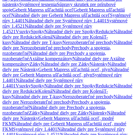
nástenky
Systémové tesnenia
Súpravy skrutiek pre prírubové
spoje
Geberit Mapress ušľachtilá oceľ
Geberit Mapress ušľachtilá
oceľ
Náhradné diely pre Geberit Mapress ušľachtilá oceľ
Systémové
rúry 1.4401
Náhradné diely pre Systémové rúry 1.4401
Systémové
rúry 1.4521
Náhradné diely pre Systémové rúry
1.4521
Vsuvky
Spojky
Náhradné diely pre Spojky
Redukcie
Náhradné
diely pre Redukcie
Kolená
Náhradné diely pre Kolená
T-
kusy
Náhradné diely pre T-kusy
Nerozoberateľné prechody
Náhradné
diely pre Nerozoberateľné prechody
Prechody a spojenia,
rozoberateľné
Náhradné diely pre Prechody a spojenia,
rozoberateľné
Axiálne kompenzátory
Náhradné diely pre Axiálne
kompenzátory
Zátky
Náhradné diely pre Zátky
Nástenky
Náhradné
diely pre Nástenky
Geberit Mapress ušľachtilá oceľ, plyn
Náhradné
diely pre Geberit Mapress ušľachtilá oceľ, plyn
Systémové rúry
1.4401
Náhradné diely pre Systémové rúry
1.4401
Vsuvky
Spojky
Náhradné diely pre Spojky
Redukcie
Náhradné
diely pre Redukcie
Kolená
Náhradné diely pre Kolená
T-
kusy
Náhradné diely pre T-kusy
Nerozoberateľné prechody
Náhradné
diely pre Nerozoberateľné prechody
Prechody a spojenia,
rozoberateľné
Náhradné diely pre Prechody a spojenia,
rozoberateľné
Zátky
Náhradné diely pre Zátky
Nástenky
Náhradné
diely pre Nástenky
Geberit Mapress ušľachtilá oceľ, modré
FKM
Náhradné diely pre Geberit Mapress ušľachtilá oceľ, modré
FKM
Systémové rúry 1.4401
Náhradné diely pre Systémové rúry
1.4401
Systémové rúry 1.4521
Náhradné diely pre Systémové rúry