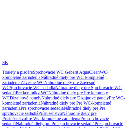
SK
Toalety a pisoáre
Sprchovacie WC Geberit AquaClean
WC-
kompletné zariadenia
Náhradné diely pre WC-kompletné
zariadenia
Závesné WC
Náhradné diely pre Závesné
WC
Sprchovacie WC sedadlá
Náhradné diely pre Sprchovacie WC
sedadlá
Pre keramiky WC
Náhradné diely pre Pre keramiky
WC
Dizajnové panely
Náhradné diely pre Dizajnové panely
Pre WC-
kompletné zariadenia
Náhradné diely pre Pre WC-kompletné
zariadenia
Pre sprchovacie sedadlá
Náhradné diely pre Pre
sprchovacie sedadlá
Príslušenstvo
Náhradné diely pre
Príslušenstvo
Pre WC-kompletné zariadenia
Pre sprchovacie
sedadlá
Náhradné diely pre Pre sprchovacie sedadlá
Pre sprchovacie