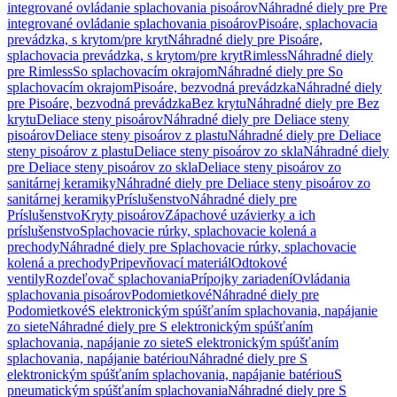
integrované ovládanie splachovania pisoárov
Náhradné diely pre Pre
integrované ovládanie splachovania pisoárov
Pisoáre, splachovacia
prevádzka, s krytom/pre kryt
Náhradné diely pre Pisoáre,
splachovacia prevádzka, s krytom/pre kryt
Rimless
Náhradné diely
pre Rimless
So splachovacím okrajom
Náhradné diely pre So
splachovacím okrajom
Pisoáre, bezvodná prevádzka
Náhradné diely
pre Pisoáre, bezvodná prevádzka
Bez krytu
Náhradné diely pre Bez
krytu
Deliace steny pisoárov
Náhradné diely pre Deliace steny
pisoárov
Deliace steny pisoárov z plastu
Náhradné diely pre Deliace
steny pisoárov z plastu
Deliace steny pisoárov zo skla
Náhradné diely
pre Deliace steny pisoárov zo skla
Deliace steny pisoárov zo
sanitárnej keramiky
Náhradné diely pre Deliace steny pisoárov zo
sanitárnej keramiky
Príslušenstvo
Náhradné diely pre
Príslušenstvo
Kryty pisoárov
Zápachové uzávierky a ich
príslušenstvo
Splachovacie rúrky, splachovacie kolená a
prechody
Náhradné diely pre Splachovacie rúrky, splachovacie
kolená a prechody
Pripevňovací materiál
Odtokové
ventily
Rozdeľovač splachovania
Prípojky zariadení
Ovládania
splachovania pisoárov
Podomietkové
Náhradné diely pre
Podomietkové
S elektronickým spúšťaním splachovania, napájanie
zo siete
Náhradné diely pre S elektronickým spúšťaním
splachovania, napájanie zo siete
S elektronickým spúšťaním
splachovania, napájanie batériou
Náhradné diely pre S
elektronickým spúšťaním splachovania, napájanie batériou
S
pneumatickým spúšťaním splachovania
Náhradné diely pre S