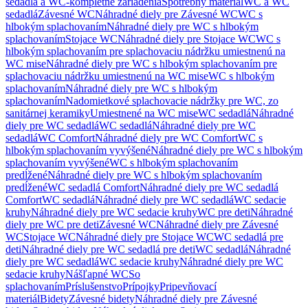
sedadlá a WC-kompletné zariadenia
Spotrebný materiál
WC a WC
sedadlá
Závesné WC
Náhradné diely pre Závesné WC
WC s
hlbokým splachovaním
Náhradné diely pre WC s hlbokým
splachovaním
Stojace WC
Náhradné diely pre Stojace WC
WC s
hlbokým splachovaním pre splachovaciu nádržku umiestnenú na
WC mise
Náhradné diely pre WC s hlbokým splachovaním pre
splachovaciu nádržku umiestnenú na WC mise
WC s hlbokým
splachovaním
Náhradné diely pre WC s hlbokým
splachovaním
Nadomietkové splachovacie nádržky pre WC, zo
sanitárnej keramiky
Umiestnené na WC mise
WC sedadlá
Náhradné
diely pre WC sedadlá
WC sedadlá
Náhradné diely pre WC
sedadlá
WC Comfort
Náhradné diely pre WC Comfort
WC s
hlbokým splachovaním vyvýšené
Náhradné diely pre WC s hlbokým
splachovaním vyvýšené
WC s hlbokým splachovaním
predĺžené
Náhradné diely pre WC s hlbokým splachovaním
predĺžené
WC sedadlá Comfort
Náhradné diely pre WC sedadlá
Comfort
WC sedadlá
Náhradné diely pre WC sedadlá
WC sedacie
kruhy
Náhradné diely pre WC sedacie kruhy
WC pre deti
Náhradné
diely pre WC pre deti
Závesné WC
Náhradné diely pre Závesné
WC
Stojace WC
Náhradné diely pre Stojace WC
WC sedadlá pre
deti
Náhradné diely pre WC sedadlá pre deti
WC sedadlá
Náhradné
diely pre WC sedadlá
WC sedacie kruhy
Náhradné diely pre WC
sedacie kruhy
Nášľapné WC
So
splachovaním
Príslušenstvo
Prípojky
Pripevňovací
materiál
Bidety
Závesné bidety
Náhradné diely pre Závesné