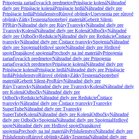
Pripojenia zariaďovacích predmetov
Pripájacie kolená
Náhradné
diely pre Pripájacie kolená
Pripájacie hrdlá
Náhradné diely pre
Pripájacie hrdlá
Príslušenstvo
Rúrové objímky
Upevnenia pre rúrové
objímky
Zátky
Tesnenia
Spotrebný materiál
Geberit Silent-
PP
Rúry
Náhradné diely pre Rúry
Tvarovky
Náhradné diely pre
Tvarovky
Kolená
Náhradné diely pre Kolená
Odbočky
Náhradné
diely pre Odbočky
Redukcie
Náhradné diely pre Redukcie
Čistiace
tvarovky
Náhradné diely pre Čistiace tvarovky
Spojenia
Náhradné
diely pre Spojenia
Hrdlové spoje
Náhradné diely pre Hrdlové
spoje
Drapákové spojenia
Prechody na iné materiály
Pripojenia
zariaďovacích predmetov
Náhradné diely pre Pripojenia
zariaďovacích predmetov
Pripájacie kolená
Náhradné diely pre
Pripájacie kolená
Pripájacie hrdlá
Náhradné diely pre Pripájacie
hrdlá
Príslušenstvo
Rúrové objímky
Zátky
Tesnenia
Spotrebný
materiál
Geberit Silent-Pro
Rúry
Náhradné diely pre
Rúry
Tvarovky
Náhradné diely pre Tvarovky
Kolená
Náhradné diely
pre Kolená
Odbočky
Náhradné diely pre
Odbočky
Redukcie
Náhradné diely pre Redukcie
Čistiace
tvarovky
Náhradné diely pre Čistiace tvarovky
Tvarovky
SuperTube
Náhradné diely pre Tvarovky
SuperTube
Kolená
Náhradné diely pre Kolená
Odbočky
Náhradné
diely pre Odbočky
Spojenia
Náhradné diely pre Spojenia
Hrdlové
spoje
Náhradné diely pre Hrdlové spoje
Drapákové
spojenia
Prechody na iné materiály
Príslušenstvo
Náhradné diely pre
Príslušenstvo
Rúrové objímky
Zátky
Tesnenia
Náhradné diely pre