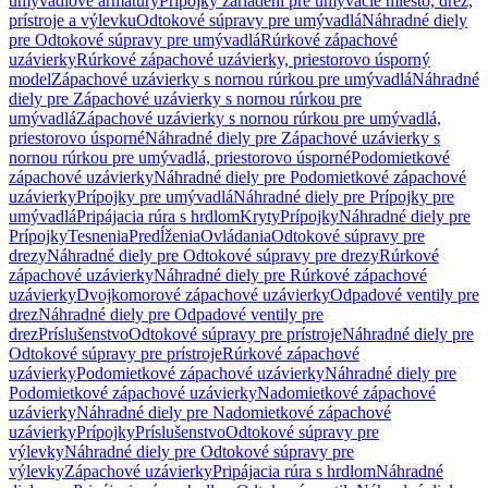
umývadlové armatúry
Prípojky zariadení pre umývacie miesto, drez,
prístroje a výlevku
Odtokové súpravy pre umývadlá
Náhradné diely
pre Odtokové súpravy pre umývadlá
Rúrkové zápachové
uzávierky
Rúrkové zápachové uzávierky, priestorovo úsporný
model
Zápachové uzávierky s nornou rúrkou pre umývadlá
Náhradné
diely pre Zápachové uzávierky s nornou rúrkou pre
umývadlá
Zápachové uzávierky s nornou rúrkou pre umývadlá,
priestorovo úsporné
Náhradné diely pre Zápachové uzávierky s
nornou rúrkou pre umývadlá, priestorovo úsporné
Podomietkové
zápachové uzávierky
Náhradné diely pre Podomietkové zápachové
uzávierky
Prípojky pre umývadlá
Náhradné diely pre Prípojky pre
umývadlá
Pripájacia rúra s hrdlom
Kryty
Prípojky
Náhradné diely pre
Prípojky
Tesnenia
Predĺženia
Ovládania
Odtokové súpravy pre
drezy
Náhradné diely pre Odtokové súpravy pre drezy
Rúrkové
zápachové uzávierky
Náhradné diely pre Rúrkové zápachové
uzávierky
Dvojkomorové zápachové uzávierky
Odpadové ventily pre
drez
Náhradné diely pre Odpadové ventily pre
drez
Príslušenstvo
Odtokové súpravy pre prístroje
Náhradné diely pre
Odtokové súpravy pre prístroje
Rúrkové zápachové
uzávierky
Podomietkové zápachové uzávierky
Náhradné diely pre
Podomietkové zápachové uzávierky
Nadomietkové zápachové
uzávierky
Náhradné diely pre Nadomietkové zápachové
uzávierky
Prípojky
Príslušenstvo
Odtokové súpravy pre
výlevky
Náhradné diely pre Odtokové súpravy pre
výlevky
Zápachové uzávierky
Pripájacia rúra s hrdlom
Náhradné