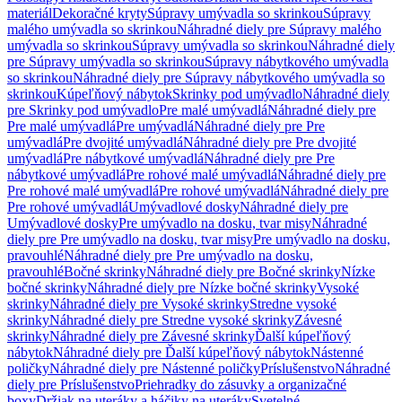
materiál
Dekoračné kryty
Súpravy umývadla so skrinkou
Súpravy
malého umývadla so skrinkou
Náhradné diely pre Súpravy malého
umývadla so skrinkou
Súpravy umývadla so skrinkou
Náhradné diely
pre Súpravy umývadla so skrinkou
Súpravy nábytkového umývadla
so skrinkou
Náhradné diely pre Súpravy nábytkového umývadla so
skrinkou
Kúpeľňový nábytok
Skrinky pod umývadlo
Náhradné diely
pre Skrinky pod umývadlo
Pre malé umývadlá
Náhradné diely pre
Pre malé umývadlá
Pre umývadlá
Náhradné diely pre Pre
umývadlá
Pre dvojité umývadlá
Náhradné diely pre Pre dvojité
umývadlá
Pre nábytkové umývadlá
Náhradné diely pre Pre
nábytkové umývadlá
Pre rohové malé umývadlá
Náhradné diely pre
Pre rohové malé umývadlá
Pre rohové umývadlá
Náhradné diely pre
Pre rohové umývadlá
Umývadlové dosky
Náhradné diely pre
Umývadlové dosky
Pre umývadlo na dosku, tvar misy
Náhradné
diely pre Pre umývadlo na dosku, tvar misy
Pre umývadlo na dosku,
pravouhlé
Náhradné diely pre Pre umývadlo na dosku,
pravouhlé
Bočné skrinky
Náhradné diely pre Bočné skrinky
Nízke
bočné skrinky
Náhradné diely pre Nízke bočné skrinky
Vysoké
skrinky
Náhradné diely pre Vysoké skrinky
Stredne vysoké
skrinky
Náhradné diely pre Stredne vysoké skrinky
Závesné
skrinky
Náhradné diely pre Závesné skrinky
Ďalší kúpeľňový
nábytok
Náhradné diely pre Ďalší kúpeľňový nábytok
Nástenné
poličky
Náhradné diely pre Nástenné poličky
Príslušenstvo
Náhradné
diely pre Príslušenstvo
Priehradky do zásuvky a organizačné
boxy
Držiak na uteráky a háčiky na uteráky
Svetelné