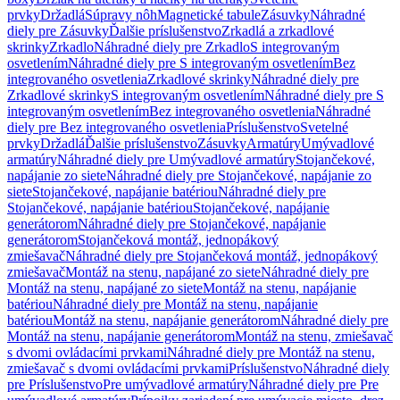
prvky
Držadlá
Súpravy nôh
Magnetické tabule
Zásuvky
Náhradné
diely pre Zásuvky
Ďalšie príslušenstvo
Zrkadlá a zrkadlové
skrinky
Zrkadlo
Náhradné diely pre Zrkadlo
S integrovaným
osvetlením
Náhradné diely pre S integrovaným osvetlením
Bez
integrovaného osvetlenia
Zrkadlové skrinky
Náhradné diely pre
Zrkadlové skrinky
S integrovaným osvetlením
Náhradné diely pre S
integrovaným osvetlením
Bez integrovaného osvetlenia
Náhradné
diely pre Bez integrovaného osvetlenia
Príslušenstvo
Svetelné
prvky
Držadlá
Ďalšie príslušenstvo
Zásuvky
Armatúry
Umývadlové
armatúry
Náhradné diely pre Umývadlové armatúry
Stojančekové,
napájanie zo siete
Náhradné diely pre Stojančekové, napájanie zo
siete
Stojančekové, napájanie batériou
Náhradné diely pre
Stojančekové, napájanie batériou
Stojančekové, napájanie
generátorom
Náhradné diely pre Stojančekové, napájanie
generátorom
Stojančeková montáž, jednopákový
zmiešavač
Náhradné diely pre Stojančeková montáž, jednopákový
zmiešavač
Montáž na stenu, napájané zo siete
Náhradné diely pre
Montáž na stenu, napájané zo siete
Montáž na stenu, napájanie
batériou
Náhradné diely pre Montáž na stenu, napájanie
batériou
Montáž na stenu, napájanie generátorom
Náhradné diely pre
Montáž na stenu, napájanie generátorom
Montáž na stenu, zmiešavač
s dvomi ovládacími prvkami
Náhradné diely pre Montáž na stenu,
zmiešavač s dvomi ovládacími prvkami
Príslušenstvo
Náhradné diely
pre Príslušenstvo
Pre umývadlové armatúry
Náhradné diely pre Pre