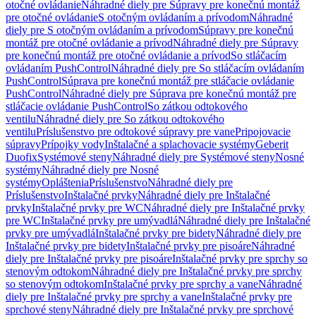
otočné ovládanie
Náhradné diely pre Súpravy pre konečnú montáž
pre otočné ovládanie
S otočným ovládaním a prívodom
Náhradné
diely pre S otočným ovládaním a prívodom
Súpravy pre konečnú
montáž pre otočné ovládanie a prívod
Náhradné diely pre Súpravy
pre konečnú montáž pre otočné ovládanie a prívod
So stláčacím
ovládaním PushControl
Náhradné diely pre So stláčacím ovládaním
PushControl
Súprava pre konečnú montáž pre stláčacie ovládanie
PushControl
Náhradné diely pre Súprava pre konečnú montáž pre
stláčacie ovládanie PushControl
So zátkou odtokového
ventilu
Náhradné diely pre So zátkou odtokového
ventilu
Príslušenstvo pre odtokové súpravy pre vane
Pripojovacie
súpravy
Prípojky vody
Inštalačné a splachovacie systémy
Geberit
Duofix
Systémové steny
Náhradné diely pre Systémové steny
Nosné
systémy
Náhradné diely pre Nosné
systémy
Opláštenia
Príslušenstvo
Náhradné diely pre
Príslušenstvo
Inštalačné prvky
Náhradné diely pre Inštalačné
prvky
Inštalačné prvky pre WC
Náhradné diely pre Inštalačné prvky
pre WC
Inštalačné prvky pre umývadlá
Náhradné diely pre Inštalačné
prvky pre umývadlá
Inštalačné prvky pre bidety
Náhradné diely pre
Inštalačné prvky pre bidety
Inštalačné prvky pre pisoáre
Náhradné
diely pre Inštalačné prvky pre pisoáre
Inštalačné prvky pre sprchy so
stenovým odtokom
Náhradné diely pre Inštalačné prvky pre sprchy
so stenovým odtokom
Inštalačné prvky pre sprchy a vane
Náhradné
diely pre Inštalačné prvky pre sprchy a vane
Inštalačné prvky pre
sprchové steny
Náhradné diely pre Inštalačné prvky pre sprchové