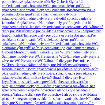
podomietkové splachovacie nádržky Geberit Sigma 12
cm
Ovládania splachovania WC s pneumatickým spúšťaním
splachovania
Náhradné diely pre Ovládania splachovania WC s
pneumatickým spúšťaním splachovania
Pre dvojité
splachovanie
Náhradné diely pre Pre dvojité splachovanie
Pre
jednoduché splachovanie
Náhradné diely pre Pre jednoduché
splachovanie
Príslušenstvo pre ovládania splachovania WC
Náhradné
diely pre Príslušenstvo pre ovládania splachovania WC
Súprava pre
hrubú montáž
Náhradné diely pre Súprava pre hrubú montáž
Pre
ovládania splachovania WC s elektronickým spúšťaním
splachovania
Náhradné diely pre Pre ovládania splachovania WC s
elektronickým spúšťaním splachovania
Spojenia
Sanitárne moduly
Geberit Monolith
Sanitárne moduly pre WC
Náhradné diely pre
Sanitárne moduly pre WC
Pre závesné WC
Náhradné diely pre Pre
závesné WC
Pre stojace WC
Náhradné diely pre Pre stojace
WC
Príslušenstvo
Náhradné diely pre Príslušenstvo
Spotrebný
materiál
Pisoáre
Pisoáre, splachovacia prevádzka, so splachovacím
okrajom
Náhradné diely pre Pisoáre, splachovacia prevádzka, so
splachovacím okrajom
Bez krytu
Náhradné diely pre Bez
krytu
Pisoáre, splachovacia prevádzka, bez splachovacieho
okraja
Náhradné diely pre Pisoáre, splachovacia prevádzka, bez
splachovacieho okraja
Pre povrchové alebo skryté ovládanie
pisoára
Náhradné diely pre Pre povrchové alebo skryté ovládanie
pisoára
S integrovaným ovládaním splachovania pisoárov
Náhradné
diely pre S integrovaným ovládaním splachovania pisoárov
Pre