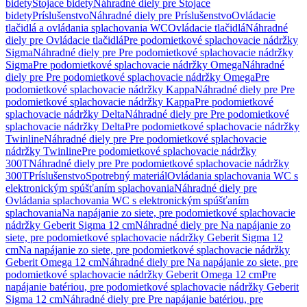
bidety
Stojace bidety
Náhradné diely pre Stojace
bidety
Príslušenstvo
Náhradné diely pre Príslušenstvo
Ovládacie
tlačidlá a ovládania splachovania WC
Ovládacie tlačidlá
Náhradné
diely pre Ovládacie tlačidlá
Pre podomietkové splachovacie nádržky
Sigma
Náhradné diely pre Pre podomietkové splachovacie nádržky
Sigma
Pre podomietkové splachovacie nádržky Omega
Náhradné
diely pre Pre podomietkové splachovacie nádržky Omega
Pre
podomietkové splachovacie nádržky Kappa
Náhradné diely pre Pre
podomietkové splachovacie nádržky Kappa
Pre podomietkové
splachovacie nádržky Delta
Náhradné diely pre Pre podomietkové
splachovacie nádržky Delta
Pre podomietkové splachovacie nádržky
Twinline
Náhradné diely pre Pre podomietkové splachovacie
nádržky Twinline
Pre podomietkové splachovacie nádržky
300T
Náhradné diely pre Pre podomietkové splachovacie nádržky
300T
Príslušenstvo
Spotrebný materiál
Ovládania splachovania WC s
elektronickým spúšťaním splachovania
Náhradné diely pre
Ovládania splachovania WC s elektronickým spúšťaním
splachovania
Na napájanie zo siete, pre podomietkové splachovacie
nádržky Geberit Sigma 12 cm
Náhradné diely pre Na napájanie zo
siete, pre podomietkové splachovacie nádržky Geberit Sigma 12
cm
Na napájanie zo siete, pre podomietkové splachovacie nádržky
Geberit Omega 12 cm
Náhradné diely pre Na napájanie zo siete, pre
podomietkové splachovacie nádržky Geberit Omega 12 cm
Pre
napájanie batériou, pre podomietkové splachovacie nádržky Geberit
Sigma 12 cm
Náhradné diely pre Pre napájanie batériou, pre