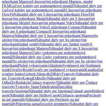
prípojkami Mapress
S lisovanými prípojkami Mapress, modré
FKM
Guľové kohúty pre podomietkovú montáž
Náhradné diely pre
Guľové kohúty pre podomietkovú montáž
S lisovanými prípojkami
FlowFit
Náhradné diely pre S lisovanými prípojkami FlowFit
S
lisovanými prípojkami Mepla
Náhradné diely pre S lisovanými
prípojkami Mepla
S lisovanými prípojkami Volex
Náhradné diely pre
S lisovanými prípojkami Volex
S prípojkami Compact
Náhradné
diely pre S prípojkami Compact
S lisovanými prípojkami
Mapress
Náhradné diely pre S lisovanými prípojkami Mapress
So
závitovými prípojkami
Náhradné diely pre So závitovými
prípojkami
Spätné ventily
Náhradné diely pre Spätné ventily
S
lisovanými prípojkami Mapress
Náhradné diely pre S lisovanými
prípojkami Mapress
Úseky vodomeru pre podomietkovú
montáž
Náhradné diely pre Úseky vodomeru pre podomietkovú
montáž
So závitovými prípojkami
Náhradné diely pre So závitovými
prípojkami
Plošné vykurovanie/chladenie
Systémové rúry
Sortiment
rozdeľovačov
Rozdeľovače pre podlahové vykurovanie
Kanalizačné
systémy budov
Geberit Silent-db20
Rúry
Tvarovky
Náhradné diely
pre Tvarovky
Kolená
Odbočky
Náhradné diely pre
Odbočky
Redukcie
Čistiace tvarovky
Náhradné diely pre Čistiace
tvarovky
Tvarovky SuperTube
Kolená
Špeciálne
tvarovky
Spojenia
Náhradné diely pre Spojenia
Zvárané spoje
Hrdlové
spoje
Náhradné diely pre Hrdlové spoje
Upínacie spojenia
Prechody
na iné materiály
Náhradné diely pre Prechody na iné
materiály
Pripojenia zariaďovacích predmetov
Náhradné diely pre