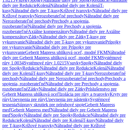
1.0215
Vsuvky
Spojky
Náhradné diely pre Spojky
Redukcie
Náhradné
diely pre Redukcie
Kolená
Náhradné diely pre Kolená
T-
kusy
Náhradné diely pre T-kusy
Krížové tvarovky
Náhradné diely pre
Krížové tvarovky
Nerozoberateľné prechody
Náhradné diely pre
Nerozoberateľné prechody
Prechody a spojenia,
rozoberateľné
Náhradné diely pre Prechody a spojenia,
rozoberateľné
Axiálne kompenzátory
Náhradné diely pre Axiálne
kompenzátory
Zátky
Náhradné diely pre Zátky
T-kusy pre
vykurovanie
Náhradné diely pre T-kusy pre vykurovanie
Prípojky
pre vykurovanie
Náhradné diely pre Prípojky pre
vykurovanie
Geberit Mapress uhlíková oceľ, modré FKM
Náhradné
diely pre Geberit Mapress uhlíková oceľ, modré FKM
Systémové
rúry 1.0034
Systémové rúry 1.0215
Vsuvky
Spojky
Náhradné diely
pre Spojky
Redukcie
Náhradné diely pre Redukcie
Kolená
Náhradné
diely pre Kolená
T-kusy
Náhradné diely pre T-kusy
Nerozoberateľné
prechody
Náhradné diely pre Nerozoberateľné prechody
Prechody a
spojenia, rozoberateľné
Náhradné diely pre Prechody a spojenia,
rozoberateľné
Zátky
Náhradné diely pre Zátky
Príslušenstvo pre
Geberit Mapress uhlíková oceľ
Izolácia pre rúry a tvarovky
Kryty pre
rúry
Upevnenia pre rúry
Upevnenia pre nástenky
Systémové
tesnenia
Súpravy skrutiek pre prírubové spoje
Geberit Mapress
meď
Geberit Mapress meď
Náhradné diely pre Geberit Mapress
meď
Spojky
Náhradné diely pre Spojky
Redukcie
Náhradné diely pre
Redukcie
Kolená
Náhradné diely pre Kolená
T-kusy
Náhradné diely
pre T-kusy
Krížové tvarovky
Náhradné diely pre Krížové