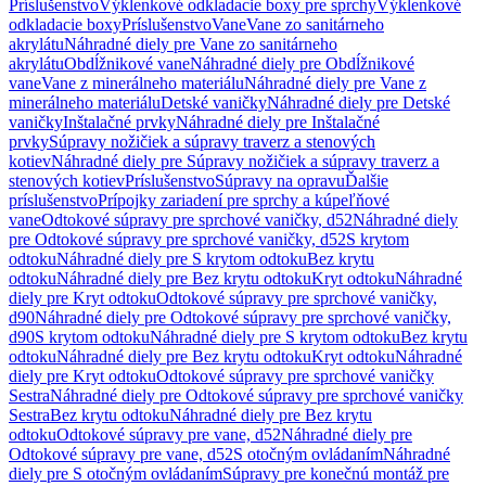
Príslušenstvo
Výklenkové odkladacie boxy pre sprchy
Výklenkové
odkladacie boxy
Príslušenstvo
Vane
Vane zo sanitárneho
akrylátu
Náhradné diely pre Vane zo sanitárneho
akrylátu
Obdĺžnikové vane
Náhradné diely pre Obdĺžnikové
vane
Vane z minerálneho materiálu
Náhradné diely pre Vane z
minerálneho materiálu
Detské vaničky
Náhradné diely pre Detské
vaničky
Inštalačné prvky
Náhradné diely pre Inštalačné
prvky
Súpravy nožičiek a súpravy traverz a stenových
kotiev
Náhradné diely pre Súpravy nožičiek a súpravy traverz a
stenových kotiev
Príslušenstvo
Súpravy na opravu
Ďalšie
príslušenstvo
Prípojky zariadení pre sprchy a kúpeľňové
vane
Odtokové súpravy pre sprchové vaničky, d52
Náhradné diely
pre Odtokové súpravy pre sprchové vaničky, d52
S krytom
odtoku
Náhradné diely pre S krytom odtoku
Bez krytu
odtoku
Náhradné diely pre Bez krytu odtoku
Kryt odtoku
Náhradné
diely pre Kryt odtoku
Odtokové súpravy pre sprchové vaničky,
d90
Náhradné diely pre Odtokové súpravy pre sprchové vaničky,
d90
S krytom odtoku
Náhradné diely pre S krytom odtoku
Bez krytu
odtoku
Náhradné diely pre Bez krytu odtoku
Kryt odtoku
Náhradné
diely pre Kryt odtoku
Odtokové súpravy pre sprchové vaničky
Sestra
Náhradné diely pre Odtokové súpravy pre sprchové vaničky
Sestra
Bez krytu odtoku
Náhradné diely pre Bez krytu
odtoku
Odtokové súpravy pre vane, d52
Náhradné diely pre
Odtokové súpravy pre vane, d52
S otočným ovládaním
Náhradné
diely pre S otočným ovládaním
Súpravy pre konečnú montáž pre