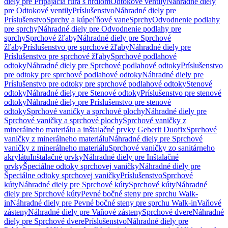
diely pre Pripájacia rúra s hrdlom
Odtokové ventily
Náhradné diely
pre Odtokové ventily
Príslušenstvo
Náhradné diely pre
Príslušenstvo
Sprchy a kúpeľňové vane
Sprchy
Odvodnenie podlahy
pre sprchy
Náhradné diely pre Odvodnenie podlahy pre
sprchy
Sprchové žľaby
Náhradné diely pre Sprchové
žľaby
Príslušenstvo pre sprchové žľaby
Náhradné diely pre
Príslušenstvo pre sprchové žľaby
Sprchové podlahové
odtoky
Náhradné diely pre Sprchové podlahové odtoky
Príslušenstvo
pre odtoky pre sprchové podlahové odtoky
Náhradné diely pre
Príslušenstvo pre odtoky pre sprchové podlahové odtoky
Stenové
odtoky
Náhradné diely pre Stenové odtoky
Príslušenstvo pre stenové
odtoky
Náhradné diely pre Príslušenstvo pre stenové
odtoky
Sprchové vaničky a sprchové plochy
Náhradné diely pre
Sprchové vaničky a sprchové plochy
Sprchové vaničky z
minerálneho materiálu a inštalačné prvky Geberit Duofix
Sprchové
vaničky z minerálneho materiálu
Náhradné diely pre Sprchové
vaničky z minerálneho materiálu
Sprchové vaničky zo sanitárneho
akrylátu
Inštalačné prvky
Náhradné diely pre Inštalačné
prvky
Špeciálne odtoky sprchovej vaničky
Náhradné diely pre
Špeciálne odtoky sprchovej vaničky
Príslušenstvo
Sprchové
kúty
Náhradné diely pre Sprchové kúty
Sprchové kúty
Náhradné
diely pre Sprchové kúty
Pevné bočné steny pre sprchu Walk-
in
Náhradné diely pre Pevné bočné steny pre sprchu Walk-in
Vaňové
zásteny
Náhradné diely pre Vaňové zásteny
Sprchové dvere
Náhradné
diely pre Sprchové dvere
Príslušenstvo
Náhradné diely pre