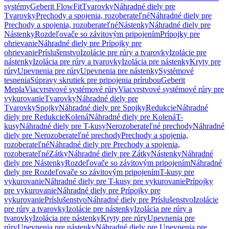
systémy
Geberit FlowFit
Tvarovky
Náhradné diely pre
Tvarovky
Prechody a spojenia, rozoberateľné
Náhradné diely pre
Prechody a spojenia, rozoberateľné
Nástenky
Náhradné diely pre
Nástenky
Rozdeľovače so závitovým pripojením
Prípojky pre
ohrievanie
Náhradné diely pre Prípojky pre
ohrievanie
Príslušenstvo
Izolácie pre rúry a tvarovky
Izolácie pre
nástenky
Izolácia pre rúry a tvarovky
Izolácia pre nástenky
Kryty pre
rúry
Upevnenia pre rúry
Upevnenia pre nástenky
Systémové
tesnenia
Súpravy skrutiek pre pripojenia prírubou
Geberit
Mepla
Viacvrstvové systémové rúry
Viacvrstvové systémové rúry pre
vykurovanie
Tvarovky
Náhradné diely pre
Tvarovky
Spojky
Náhradné diely pre Spojky
Redukcie
Náhradné
diely pre Redukcie
Kolená
Náhradné diely pre Kolená
T-
kusy
Náhradné diely pre T-kusy
Nerozoberateľné prechody
Náhradné
diely pre Nerozoberateľné prechody
Prechody a spojenia,
rozoberateľné
Náhradné diely pre Prechody a spojenia,
rozoberateľné
Zátky
Náhradné diely pre Zátky
Nástenky
Náhradné
diely pre Nástenky
Rozdeľovače so závitovým pripojením
Náhradné
diely pre Rozdeľovače so závitovým pripojením
T-kusy pre
vykurovanie
Náhradné diely pre T-kusy pre vykurovanie
Prípojky
pre vykurovanie
Náhradné diely pre Prípojky pre
vykurovanie
Príslušenstvo
Náhradné diely pre Príslušenstvo
Izolácie
pre rúry a tvarovky
Izolácie pre nástenky
Izolácia pre rúry a
tvarovky
Izolácia pre nástenky
Kryty pre rúry
Upevnenia pre
rúry
Upevnenia pre nástenky
Náhradné diely pre Upevnenia pre