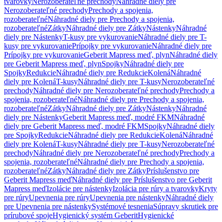
tvarovky
Nerozoberateľné prechody
Náhradné diely pre
Nerozoberateľné prechody
Prechody a spojenia,
rozoberateľné
Náhradné diely pre Prechody a spojenia,
rozoberateľné
Zátky
Náhradné diely pre Zátky
Nástenky
Náhradné
diely pre Nástenky
T-kusy pre vykurovanie
Náhradné diely pre T-
kusy pre vykurovanie
Prípojky pre vykurovanie
Náhradné diely pre
Prípojky pre vykurovanie
Geberit Mapress meď, plyn
Náhradné diely
pre Geberit Mapress meď, plyn
Spojky
Náhradné diely pre
Spojky
Redukcie
Náhradné diely pre Redukcie
Kolená
Náhradné
diely pre Kolená
T-kusy
Náhradné diely pre T-kusy
Nerozoberateľné
prechody
Náhradné diely pre Nerozoberateľné prechody
Prechody a
spojenia, rozoberateľné
Náhradné diely pre Prechody a spojenia,
rozoberateľné
Zátky
Náhradné diely pre Zátky
Nástenky
Náhradné
diely pre Nástenky
Geberit Mapress meď, modré FKM
Náhradné
diely pre Geberit Mapress meď, modré FKM
Spojky
Náhradné diely
pre Spojky
Redukcie
Náhradné diely pre Redukcie
Kolená
Náhradné
diely pre Kolená
T-kusy
Náhradné diely pre T-kusy
Nerozoberateľné
prechody
Náhradné diely pre Nerozoberateľné prechody
Prechody a
spojenia, rozoberateľné
Náhradné diely pre Prechody a spojenia,
rozoberateľné
Zátky
Náhradné diely pre Zátky
Príslušenstvo pre
Geberit Mapress meď
Náhradné diely pre Príslušenstvo pre Geberit
Mapress meď
Izolácie pre nástenky
Izolácia pre rúry a tvarovky
Kryty
pre rúry
Upevnenia pre rúry
Upevnenia pre nástenky
Náhradné diely
pre Upevnenia pre nástenky
Systémové tesnenia
Súpravy skrutiek pre
prírubové spoje
Hygienický systém Geberit
Hygienické