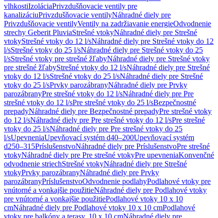
vlhkosti
Izolácia
Privzdušňovacie ventily pre
kanalizáciu
Privzdušňovacie ventily
Náhradné diely pre
Privzdušňovacie ventily
Ventily na zadržiavanie energie
Odvodnenie
strechy Geberit Pluvia
Strešné vtoky
Náhradné diely pre Strešné
vtoky
Strešné vtoky do 12 l/s
Náhradné diely pre Strešné vtoky do 12
l/s
Strešné vtoky do 25 l/s
Náhradné diely pre Strešné vtoky do 25
l/s
Strešné vtoky pre strešné žľaby
Náhradné diely pre Strešné vtoky
pre strešné žľaby
Strešné vtoky do 12 l/s
Náhradné diely pre Strešné
vtoky do 12 l/s
Strešné vtoky do 25 l/s
Náhradné diely pre Strešné
vtoky do 25 l/s
Prvky parozábrany
Náhradné diely pre Prvky
parozábrany
Pre strešné vtoky do 12 l/s
Náhradné diely pre Pre
strešné vtoky do 12 l/s
Pre strešné vtoky do 25 l/s
Bezpečnostné
prepady
Náhradné diely pre Bezpečnostné prepady
Pre strešné vtoky
do 12 l/s
Náhradné diely pre Pre strešné vtoky do 12 l/s
Pre strešné
vtoky do 25 l/s
Náhradné diely pre Pre strešné vtoky do 25
l/s
Upevnenia
Upevňovací systém d40–200
Upevňovací systém
d250–315
Príslušenstvo
Náhradné diely pre Príslušenstvo
Pre strešné
vtoky
Náhradné diely pre Pre strešné vtoky
Pre upevnenia
Konvenčné
odvodnenie striech
Strešné vtoky
Náhradné diely pre Strešné
vtoky
Prvky parozábrany
Náhradné diely pre Prvky
parozábrany
Príslušenstvo
Odvodnenie podlahy
Podlahové vtoky pre
vnútorné a vonkajšie použitie
Náhradné diely pre Podlahové vtoky
pre vnútorné a vonkajšie použitie
Podlahové vtoky 10 x 10
cm
Náhradné diely pre Podlahové vtoky 10 x 10 cm
Podlahové
vtoky pre balkóny a terasy, 10 x 10 cm
Náhradné diely pre