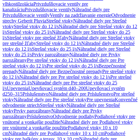
vlhkosti
Izolácia
Privzdušňovacie ventily pre
kanalizáciu
Privzdušňovacie ventily
Náhradné diely pre
Privzdušňovacie ventily
Ventily na zadržiavanie energie
Odvodnenie
strechy Geberit Pluvia
Strešné vtoky
Náhradné diely pre Strešné
vtoky
Strešné vtoky do 12 l/s
Náhradné diely pre Strešné vtoky do 12
l/s
Strešné vtoky do 25 l/s
Náhradné diely pre Strešné vtoky do 25
l/s
Strešné vtoky pre strešné žľaby
Náhradné diely pre Strešné vtoky
pre strešné žľaby
Strešné vtoky do 12 l/s
Náhradné diely pre Strešné
vtoky do 12 l/s
Strešné vtoky do 25 l/s
Náhradné diely pre Strešné
vtoky do 25 l/s
Prvky parozábrany
Náhradné diely pre Prvky
parozábrany
Pre strešné vtoky do 12 l/s
Náhradné diely pre Pre
strešné vtoky do 12 l/s
Pre strešné vtoky do 25 l/s
Bezpečnostné
prepady
Náhradné diely pre Bezpečnostné prepady
Pre strešné vtoky
do 12 l/s
Náhradné diely pre Pre strešné vtoky do 12 l/s
Pre strešné
vtoky do 25 l/s
Náhradné diely pre Pre strešné vtoky do 25
l/s
Upevnenia
Upevňovací systém d40–200
Upevňovací systém
d250–315
Príslušenstvo
Náhradné diely pre Príslušenstvo
Pre strešné
vtoky
Náhradné diely pre Pre strešné vtoky
Pre upevnenia
Konvenčné
odvodnenie striech
Strešné vtoky
Náhradné diely pre Strešné
vtoky
Prvky parozábrany
Náhradné diely pre Prvky
parozábrany
Príslušenstvo
Odvodnenie podlahy
Podlahové vtoky pre
vnútorné a vonkajšie použitie
Náhradné diely pre Podlahové vtoky
pre vnútorné a vonkajšie použitie
Podlahové vtoky 10 x 10
cm
Náhradné diely pre Podlahové vtoky 10 x 10 cm
Podlahové
vtoky pre balkóny a terasy, 10 x 10 cm
Náhradné diely pre