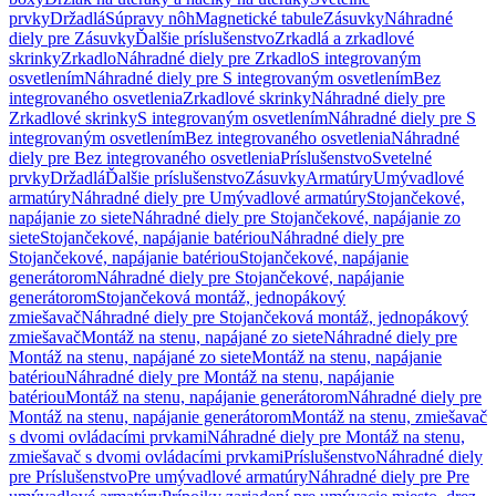
prvky
Držadlá
Súpravy nôh
Magnetické tabule
Zásuvky
Náhradné
diely pre Zásuvky
Ďalšie príslušenstvo
Zrkadlá a zrkadlové
skrinky
Zrkadlo
Náhradné diely pre Zrkadlo
S integrovaným
osvetlením
Náhradné diely pre S integrovaným osvetlením
Bez
integrovaného osvetlenia
Zrkadlové skrinky
Náhradné diely pre
Zrkadlové skrinky
S integrovaným osvetlením
Náhradné diely pre S
integrovaným osvetlením
Bez integrovaného osvetlenia
Náhradné
diely pre Bez integrovaného osvetlenia
Príslušenstvo
Svetelné
prvky
Držadlá
Ďalšie príslušenstvo
Zásuvky
Armatúry
Umývadlové
armatúry
Náhradné diely pre Umývadlové armatúry
Stojančekové,
napájanie zo siete
Náhradné diely pre Stojančekové, napájanie zo
siete
Stojančekové, napájanie batériou
Náhradné diely pre
Stojančekové, napájanie batériou
Stojančekové, napájanie
generátorom
Náhradné diely pre Stojančekové, napájanie
generátorom
Stojančeková montáž, jednopákový
zmiešavač
Náhradné diely pre Stojančeková montáž, jednopákový
zmiešavač
Montáž na stenu, napájané zo siete
Náhradné diely pre
Montáž na stenu, napájané zo siete
Montáž na stenu, napájanie
batériou
Náhradné diely pre Montáž na stenu, napájanie
batériou
Montáž na stenu, napájanie generátorom
Náhradné diely pre
Montáž na stenu, napájanie generátorom
Montáž na stenu, zmiešavač
s dvomi ovládacími prvkami
Náhradné diely pre Montáž na stenu,
zmiešavač s dvomi ovládacími prvkami
Príslušenstvo
Náhradné diely
pre Príslušenstvo
Pre umývadlové armatúry
Náhradné diely pre Pre