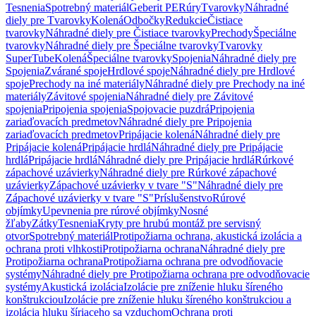
Tesnenia
Spotrebný materiál
Geberit PE
Rúry
Tvarovky
Náhradné
diely pre Tvarovky
Kolená
Odbočky
Redukcie
Čistiace
tvarovky
Náhradné diely pre Čistiace tvarovky
Prechody
Špeciálne
tvarovky
Náhradné diely pre Špeciálne tvarovky
Tvarovky
SuperTube
Kolená
Špeciálne tvarovky
Spojenia
Náhradné diely pre
Spojenia
Zvárané spoje
Hrdlové spoje
Náhradné diely pre Hrdlové
spoje
Prechody na iné materiály
Náhradné diely pre Prechody na iné
materiály
Závitové spojenia
Náhradné diely pre Závitové
spojenia
Pripojenia spojenia
Spojovacie puzdrá
Pripojenia
zariaďovacích predmetov
Náhradné diely pre Pripojenia
zariaďovacích predmetov
Pripájacie kolená
Náhradné diely pre
Pripájacie kolená
Pripájacie hrdlá
Náhradné diely pre Pripájacie
hrdlá
Pripájacie hrdlá
Náhradné diely pre Pripájacie hrdlá
Rúrkové
zápachové uzávierky
Náhradné diely pre Rúrkové zápachové
uzávierky
Zápachové uzávierky v tvare "S"
Náhradné diely pre
Zápachové uzávierky v tvare "S"
Príslušenstvo
Rúrové
objímky
Upevnenia pre rúrové objímky
Nosné
žľaby
Zátky
Tesnenia
Kryty pre hrubú montáž pre servisný
otvor
Spotrebný materiál
Protipožiarna ochrana, akustická izolácia a
ochrana proti vlhkosti
Protipožiarna ochrana
Náhradné diely pre
Protipožiarna ochrana
Protipožiarna ochrana pre odvodňovacie
systémy
Náhradné diely pre Protipožiarna ochrana pre odvodňovacie
systémy
Akustická izolácia
Izolácie pre zníženie hluku šíreného
konštrukciou
Izolácie pre zníženie hluku šíreného konštrukciou a
izolácia hluku šíriaceho sa vzduchom
Ochrana proti