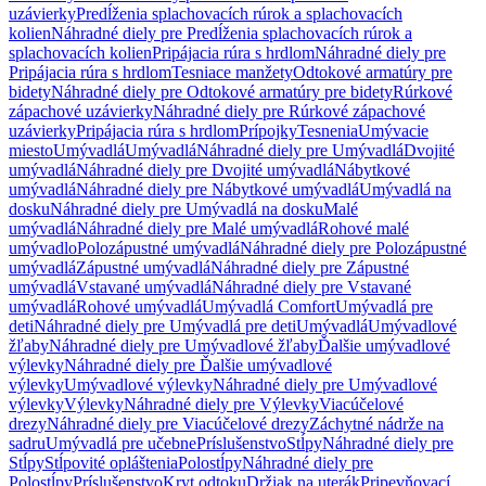
uzávierky
Predĺženia splachovacích rúrok a splachovacích
kolien
Náhradné diely pre Predĺženia splachovacích rúrok a
splachovacích kolien
Pripájacia rúra s hrdlom
Náhradné diely pre
Pripájacia rúra s hrdlom
Tesniace manžety
Odtokové armatúry pre
bidety
Náhradné diely pre Odtokové armatúry pre bidety
Rúrkové
zápachové uzávierky
Náhradné diely pre Rúrkové zápachové
uzávierky
Pripájacia rúra s hrdlom
Prípojky
Tesnenia
Umývacie
miesto
Umývadlá
Umývadlá
Náhradné diely pre Umývadlá
Dvojité
umývadlá
Náhradné diely pre Dvojité umývadlá
Nábytkové
umývadlá
Náhradné diely pre Nábytkové umývadlá
Umývadlá na
dosku
Náhradné diely pre Umývadlá na dosku
Malé
umývadlá
Náhradné diely pre Malé umývadlá
Rohové malé
umývadlo
Polozápustné umývadlá
Náhradné diely pre Polozápustné
umývadlá
Zápustné umývadlá
Náhradné diely pre Zápustné
umývadlá
Vstavané umývadlá
Náhradné diely pre Vstavané
umývadlá
Rohové umývadlá
Umývadlá Comfort
Umývadlá pre
deti
Náhradné diely pre Umývadlá pre deti
Umývadlá
Umývadlové
žľaby
Náhradné diely pre Umývadlové žľaby
Ďalšie umývadlové
výlevky
Náhradné diely pre Ďalšie umývadlové
výlevky
Umývadlové výlevky
Náhradné diely pre Umývadlové
výlevky
Výlevky
Náhradné diely pre Výlevky
Viacúčelové
drezy
Náhradné diely pre Viacúčelové drezy
Záchytné nádrže na
sadru
Umývadlá pre učebne
Príslušenstvo
Stĺpy
Náhradné diely pre
Stĺpy
Stĺpovité opláštenia
Polostĺpy
Náhradné diely pre
Polostĺpy
Príslušenstvo
Kryt odtoku
Držiak na uterák
Pripevňovací