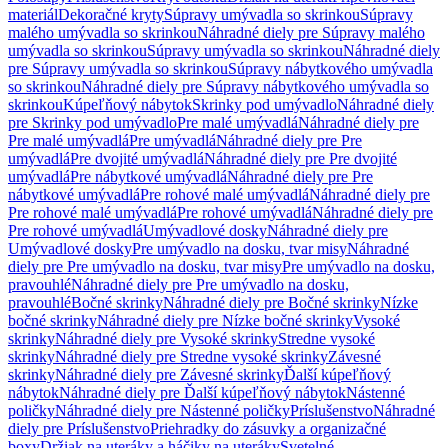
materiál
Dekoračné kryty
Súpravy umývadla so skrinkou
Súpravy
malého umývadla so skrinkou
Náhradné diely pre Súpravy malého
umývadla so skrinkou
Súpravy umývadla so skrinkou
Náhradné diely
pre Súpravy umývadla so skrinkou
Súpravy nábytkového umývadla
so skrinkou
Náhradné diely pre Súpravy nábytkového umývadla so
skrinkou
Kúpeľňový nábytok
Skrinky pod umývadlo
Náhradné diely
pre Skrinky pod umývadlo
Pre malé umývadlá
Náhradné diely pre
Pre malé umývadlá
Pre umývadlá
Náhradné diely pre Pre
umývadlá
Pre dvojité umývadlá
Náhradné diely pre Pre dvojité
umývadlá
Pre nábytkové umývadlá
Náhradné diely pre Pre
nábytkové umývadlá
Pre rohové malé umývadlá
Náhradné diely pre
Pre rohové malé umývadlá
Pre rohové umývadlá
Náhradné diely pre
Pre rohové umývadlá
Umývadlové dosky
Náhradné diely pre
Umývadlové dosky
Pre umývadlo na dosku, tvar misy
Náhradné
diely pre Pre umývadlo na dosku, tvar misy
Pre umývadlo na dosku,
pravouhlé
Náhradné diely pre Pre umývadlo na dosku,
pravouhlé
Bočné skrinky
Náhradné diely pre Bočné skrinky
Nízke
bočné skrinky
Náhradné diely pre Nízke bočné skrinky
Vysoké
skrinky
Náhradné diely pre Vysoké skrinky
Stredne vysoké
skrinky
Náhradné diely pre Stredne vysoké skrinky
Závesné
skrinky
Náhradné diely pre Závesné skrinky
Ďalší kúpeľňový
nábytok
Náhradné diely pre Ďalší kúpeľňový nábytok
Nástenné
poličky
Náhradné diely pre Nástenné poličky
Príslušenstvo
Náhradné
diely pre Príslušenstvo
Priehradky do zásuvky a organizačné
boxy
Držiak na uteráky a háčiky na uteráky
Svetelné