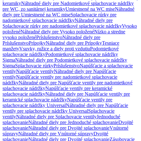
keramiky
Náhradné diely pre Nadomietkové splachovacie nádržky
pre WC, zo sanitárnej keramiky
Umiestnené na WC mise
Náhradné
diely pre Umiestnené na WC mise
Splachovacie rúrky pre
nadomietkové splachovacie nádržky
Náhradné diely pre
Splachovacie rúrky pre nadomietkové splachovacie nádržky
Vysoko
položené
Náhradné diely pre Vysoko položené
Nízko a stredne
vysoko položené
Príslušenstvo
Náhradné diely pre
Príslušenstvo
Prípojky
Náhradné diely pre Prípojky
Tesniace
manžety
Vsuvky, ružice a diely proti vzdutiu
Podomietkové
splachovacie nádržky
Podomietkové splachovacie nádržky
Sigma
Náhradné diely pre Podomietkové splachovacie nádržky
Sigma
Splachovacie rúrky
Príslušenstvo
Napúšťacie a splachovacie
ventily
Napúšťacie ventily
Náhradné diely pre Napúšťacie
ventily
Napúšťacie ventily pre nadomietkové splachovacie
nádržky
Náhradné diely pre Napúšťacie ventily pre nadomietkové
splachovacie nádržky
Napúšťacie ventily pre keramické
splachovacie nádržky
Náhradné diely pre Napúšťacie ventily pre
keramické splachovacie nádržky
Napúšťacie ventily pre
splachovacie nádržky Universal
Náhradné diely pre Napúšťacie
ventily pre splachovacie nádržky Universal
Splachovacie
ventily
Náhradné diely pre Splachovacie ventily
Jednoduché
splachovanie
Náhradné diely pre Jednoduché splachovanie
Dvojité
splachovanie
Náhradné diely pre Dvojité splachovanie
Vnútorné
súpravy
Náhradné diely pre Vnútorné súpravy
Dvojité
splachovanie
Náhradné diely pre Dvojité splachovanie
Zásobovacie