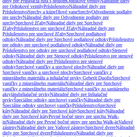
diely pre Pripájacia rúra s hrdlom
Odtokové ventily
Náhradné diely
pre Odtokové ventily
Príslušenstvo
Náhradné diely pre
Príslušenstvo
Sprchy a kúpeľňové vane
Sprchy
Odvodnenie podlahy
pre sprchy
Náhradné diely pre Odvodnenie podlahy pre
sprchy
Sprchové žľaby
Náhradné diely pre Sprchové
žľaby
Príslušenstvo pre sprchové žľaby
Náhradné diely pre
Príslušenstvo pre sprchové žľaby
Sprchové podlahové
odtoky
Náhradné diely pre Sprchové podlahové odtoky
Príslušenstvo
pre odtoky pre sprchové podlahové odtoky
Náhradné diely pre
Príslušenstvo pre odtoky pre sprchové podlahové odtoky
Stenové
odtoky
Náhradné diely pre Stenové odtoky
Príslušenstvo pre stenové
odtoky
Náhradné diely pre Príslušenstvo pre stenové
odtoky
Sprchové vaničky a sprchové plochy
Náhradné diely pre
Sprchové vaničky a sprchové plochy
Sprchové vaničky z
minerálneho materiálu a inštalačné prvky Geberit Duofix
Sprchové
vaničky z minerálneho materiálu
Náhradné diely pre Sprchové
vaničky z minerálneho materiálu
Sprchové vaničky zo sanitárneho
akrylátu
Inštalačné prvky
Náhradné diely pre Inštalačné
prvky
Špeciálne odtoky sprchovej vaničky
Náhradné diely pre
Špeciálne odtoky sprchovej vaničky
Príslušenstvo
Sprchové
kúty
Náhradné diely pre Sprchové kúty
Sprchové kúty
Náhradné
diely pre Sprchové kúty
Pevné bočné steny pre sprchu Walk-
in
Náhradné diely pre Pevné bočné steny pre sprchu Walk-in
Vaňové
zásteny
Náhradné diely pre Vaňové zásteny
Sprchové dvere
Náhradné
diely pre Sprchové dvere
Príslušenstvo
Náhradné diely pre