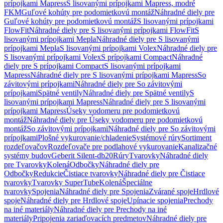
prípojkami Mapress
S lisovanými prípojkami Mapress, modré
FKM
Guľové kohúty pre podomietkovú montáž
Náhradné diely pre
Guľové kohúty pre podomietkovú montáž
S lisovanými prípojkami
FlowFit
Náhradné diely pre S lisovanými prípojkami FlowFit
S
lisovanými prípojkami Mepla
Náhradné diely pre S lisovanými
prípojkami Mepla
S lisovanými prípojkami Volex
Náhradné diely pre
S lisovanými prípojkami Volex
S prípojkami Compact
Náhradné
diely pre S prípojkami Compact
S lisovanými prípojkami
Mapress
Náhradné diely pre S lisovanými prípojkami Mapress
So
závitovými prípojkami
Náhradné diely pre So závitovými
prípojkami
Spätné ventily
Náhradné diely pre Spätné ventily
S
lisovanými prípojkami Mapress
Náhradné diely pre S lisovanými
prípojkami Mapress
Úseky vodomeru pre podomietkovú
montáž
Náhradné diely pre Úseky vodomeru pre podomietkovú
montáž
So závitovými prípojkami
Náhradné diely pre So závitovými
prípojkami
Plošné vykurovanie/chladenie
Systémové rúry
Sortiment
rozdeľovačov
Rozdeľovače pre podlahové vykurovanie
Kanalizačné
systémy budov
Geberit Silent-db20
Rúry
Tvarovky
Náhradné diely
pre Tvarovky
Kolená
Odbočky
Náhradné diely pre
Odbočky
Redukcie
Čistiace tvarovky
Náhradné diely pre Čistiace
tvarovky
Tvarovky SuperTube
Kolená
Špeciálne
tvarovky
Spojenia
Náhradné diely pre Spojenia
Zvárané spoje
Hrdlové
spoje
Náhradné diely pre Hrdlové spoje
Upínacie spojenia
Prechody
na iné materiály
Náhradné diely pre Prechody na iné
materiály
Pripojenia zariaďovacích predmetov
Náhradné diely pre