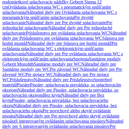
podomietkové splachovacie nádržky Geberit Sigma 12
cm
Ovládania splachovania WC s pneumatickým spúšťaním
splachovania
Náhradné diely pre Ovládania splachovania WC s
pneumatickým spúšťaním splachovania
Pre dvojité
splachovanie
Náhradné diely pre Pre dvojité splachovanie
Pre
jednoduché splachovanie
Náhradné diely pre Pre jednoduché
splachovanie
Príslušenstvo pre ovládania splachovania WC
Náhradné
diely pre Príslušenstvo pre ovládania splachovania WC
Súprava pre
hrubú montáž
Náhradné diely pre Súprava pre hrubú montáž
Pre
ovládania splachovania WC s elektronickým spúšťaním
splachovania
Náhradné diely pre Pre ovládania splachovania WC s
elektronickým spúšťaním splachovania
Spojenia
Sanitárne moduly
Geberit Monolith
Sanitárne moduly pre WC
Náhradné diely pre
Sanitárne moduly pre WC
Pre závesné WC
Náhradné diely pre Pre
závesné WC
Pre stojace WC
Náhradné diely pre Pre stojace
WC
Príslušenstvo
Náhradné diely pre Príslušenstvo
Spotrebný
materiál
Pisoáre
Pisoáre, splachovacia prevádzka, so splachovacím
okrajom
Náhradné diely pre Pisoáre, splachovacia prevádzka, so
splachovacím okrajom
Bez krytu
Náhradné diely pre Bez
krytu
Pisoáre, splachovacia prevádzka, bez splachovacieho
okraja
Náhradné diely pre Pisoáre, splachovacia prevádzka, bez
splachovacieho okraja
Pre povrchové alebo skryté ovládanie
pisoára
Náhradné diely pre Pre povrchové alebo skryté ovládanie
pisoára
S integrovaným ovládaním splachovania pisoárov
Náhradné
diely pre S integrovaným ovládaním splachovania pisoárov
Pre