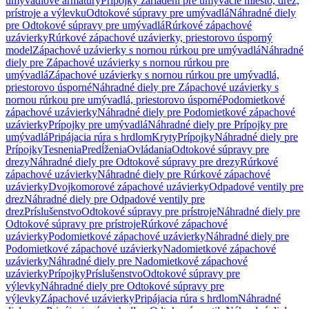
umývadlové armatúry
Prípojky zariadení pre umývacie miesto, drez,
prístroje a výlevku
Odtokové súpravy pre umývadlá
Náhradné diely
pre Odtokové súpravy pre umývadlá
Rúrkové zápachové
uzávierky
Rúrkové zápachové uzávierky, priestorovo úsporný
model
Zápachové uzávierky s nornou rúrkou pre umývadlá
Náhradné
diely pre Zápachové uzávierky s nornou rúrkou pre
umývadlá
Zápachové uzávierky s nornou rúrkou pre umývadlá,
priestorovo úsporné
Náhradné diely pre Zápachové uzávierky s
nornou rúrkou pre umývadlá, priestorovo úsporné
Podomietkové
zápachové uzávierky
Náhradné diely pre Podomietkové zápachové
uzávierky
Prípojky pre umývadlá
Náhradné diely pre Prípojky pre
umývadlá
Pripájacia rúra s hrdlom
Kryty
Prípojky
Náhradné diely pre
Prípojky
Tesnenia
Predĺženia
Ovládania
Odtokové súpravy pre
drezy
Náhradné diely pre Odtokové súpravy pre drezy
Rúrkové
zápachové uzávierky
Náhradné diely pre Rúrkové zápachové
uzávierky
Dvojkomorové zápachové uzávierky
Odpadové ventily pre
drez
Náhradné diely pre Odpadové ventily pre
drez
Príslušenstvo
Odtokové súpravy pre prístroje
Náhradné diely pre
Odtokové súpravy pre prístroje
Rúrkové zápachové
uzávierky
Podomietkové zápachové uzávierky
Náhradné diely pre
Podomietkové zápachové uzávierky
Nadomietkové zápachové
uzávierky
Náhradné diely pre Nadomietkové zápachové
uzávierky
Prípojky
Príslušenstvo
Odtokové súpravy pre
výlevky
Náhradné diely pre Odtokové súpravy pre
výlevky
Zápachové uzávierky
Pripájacia rúra s hrdlom
Náhradné