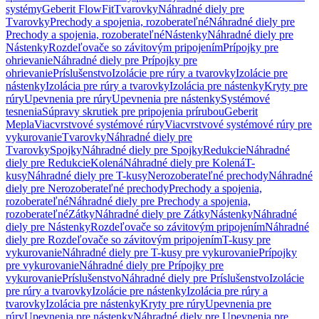
systémy
Geberit FlowFit
Tvarovky
Náhradné diely pre
Tvarovky
Prechody a spojenia, rozoberateľné
Náhradné diely pre
Prechody a spojenia, rozoberateľné
Nástenky
Náhradné diely pre
Nástenky
Rozdeľovače so závitovým pripojením
Prípojky pre
ohrievanie
Náhradné diely pre Prípojky pre
ohrievanie
Príslušenstvo
Izolácie pre rúry a tvarovky
Izolácie pre
nástenky
Izolácia pre rúry a tvarovky
Izolácia pre nástenky
Kryty pre
rúry
Upevnenia pre rúry
Upevnenia pre nástenky
Systémové
tesnenia
Súpravy skrutiek pre pripojenia prírubou
Geberit
Mepla
Viacvrstvové systémové rúry
Viacvrstvové systémové rúry pre
vykurovanie
Tvarovky
Náhradné diely pre
Tvarovky
Spojky
Náhradné diely pre Spojky
Redukcie
Náhradné
diely pre Redukcie
Kolená
Náhradné diely pre Kolená
T-
kusy
Náhradné diely pre T-kusy
Nerozoberateľné prechody
Náhradné
diely pre Nerozoberateľné prechody
Prechody a spojenia,
rozoberateľné
Náhradné diely pre Prechody a spojenia,
rozoberateľné
Zátky
Náhradné diely pre Zátky
Nástenky
Náhradné
diely pre Nástenky
Rozdeľovače so závitovým pripojením
Náhradné
diely pre Rozdeľovače so závitovým pripojením
T-kusy pre
vykurovanie
Náhradné diely pre T-kusy pre vykurovanie
Prípojky
pre vykurovanie
Náhradné diely pre Prípojky pre
vykurovanie
Príslušenstvo
Náhradné diely pre Príslušenstvo
Izolácie
pre rúry a tvarovky
Izolácie pre nástenky
Izolácia pre rúry a
tvarovky
Izolácia pre nástenky
Kryty pre rúry
Upevnenia pre
rúry
Upevnenia pre nástenky
Náhradné diely pre Upevnenia pre