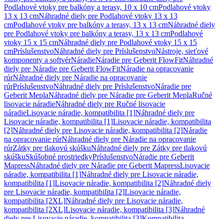
Podlahové vtoky pre balkóny a terasy, 10 x 10 cm
Podlahové vtoky
13 x 13 cm
Náhradné diely pre Podlahové vtoky 13 x 13
cm
Podlahové vtoky pre balkóny a terasy, 13 x 13 cm
Náhradné diely
pre Podlahové vtoky pre balkóny a terasy, 13 x 13 cm
Podlahové
vtoky 15 x 15 cm
Náhradné diely pre Podlahové vtoky 15 x 15
cm
Príslušenstvo
Náhradné diely pre Príslušenstvo
Nástroje, sieťové
komponenty a softvér
Náradie
Náradie pre Geberit FlowFit
Náhradné
diely pre Náradie pre Geberit FlowFit
Náradie na opracovanie
rúr
Náhradné diely pre Náradie na opracovanie
rúr
Príslušenstvo
Náhradné diely pre Príslušenstvo
Náradie pre
Geberit Mepla
Náhradné diely pre Náradie pre Geberit Mepla
Ručné
lisovacie náradie
Náhradné diely pre Ručné lisovacie
náradie
Lisovacie náradie, kompatibilita [1]
Náhradné diely pre
Lisovacie náradie, kompatibilita [1]
Lisovacie náradie, kompatibilita
[2]
Náhradné diely pre Lisovacie náradie, kompatibilita [2]
Náradie
na opracovanie rúr
Náhradné diely pre Náradie na opracovanie
rúr
Zátky pre tlakovú skúšku
Náhradné diely pre Zátky pre tlakovú
skúšku
Skúšobné prostriedky
Príslušenstvo
Náradie pre Geberit
Mapress
Náhradné diely pre Náradie pre Geberit Mapress
Lisovacie
náradie, kompatibilita [1]
Náhradné diely pre Lisovacie náradie,
kompatibilita [1]
Lisovacie náradie, kompatibilita [2]
Náhradné diely
pre Lisovacie náradie, kompatibilita [2]
Lisovacie náradie,
kompatibilita [2XL]
Náhradné diely pre Lisovacie náradie,
kompatibilita [2XL]
Lisovacie náradie, kompatibilita [3]
Náhradné
diely pre Lisovacie náradie, kompatibilita [3]
Kompatibilita