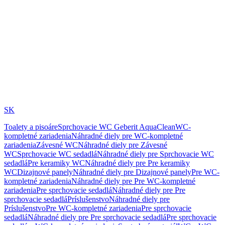
SK
Toalety a pisoáre
Sprchovacie WC Geberit AquaClean
WC-
kompletné zariadenia
Náhradné diely pre WC-kompletné
zariadenia
Závesné WC
Náhradné diely pre Závesné
WC
Sprchovacie WC sedadlá
Náhradné diely pre Sprchovacie WC
sedadlá
Pre keramiky WC
Náhradné diely pre Pre keramiky
WC
Dizajnové panely
Náhradné diely pre Dizajnové panely
Pre WC-
kompletné zariadenia
Náhradné diely pre Pre WC-kompletné
zariadenia
Pre sprchovacie sedadlá
Náhradné diely pre Pre
sprchovacie sedadlá
Príslušenstvo
Náhradné diely pre
Príslušenstvo
Pre WC-kompletné zariadenia
Pre sprchovacie
sedadlá
Náhradné diely pre Pre sprchovacie sedadlá
Pre sprchovacie