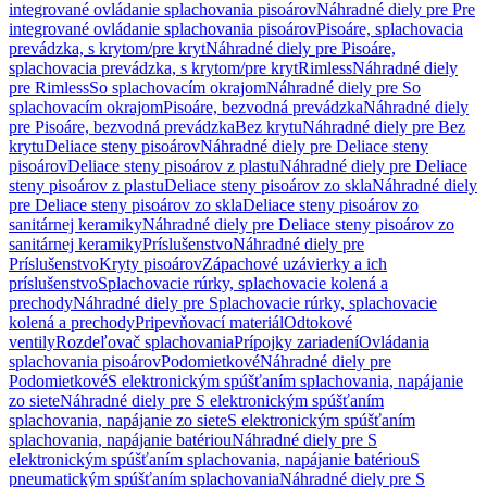
integrované ovládanie splachovania pisoárov
Náhradné diely pre Pre
integrované ovládanie splachovania pisoárov
Pisoáre, splachovacia
prevádzka, s krytom/pre kryt
Náhradné diely pre Pisoáre,
splachovacia prevádzka, s krytom/pre kryt
Rimless
Náhradné diely
pre Rimless
So splachovacím okrajom
Náhradné diely pre So
splachovacím okrajom
Pisoáre, bezvodná prevádzka
Náhradné diely
pre Pisoáre, bezvodná prevádzka
Bez krytu
Náhradné diely pre Bez
krytu
Deliace steny pisoárov
Náhradné diely pre Deliace steny
pisoárov
Deliace steny pisoárov z plastu
Náhradné diely pre Deliace
steny pisoárov z plastu
Deliace steny pisoárov zo skla
Náhradné diely
pre Deliace steny pisoárov zo skla
Deliace steny pisoárov zo
sanitárnej keramiky
Náhradné diely pre Deliace steny pisoárov zo
sanitárnej keramiky
Príslušenstvo
Náhradné diely pre
Príslušenstvo
Kryty pisoárov
Zápachové uzávierky a ich
príslušenstvo
Splachovacie rúrky, splachovacie kolená a
prechody
Náhradné diely pre Splachovacie rúrky, splachovacie
kolená a prechody
Pripevňovací materiál
Odtokové
ventily
Rozdeľovač splachovania
Prípojky zariadení
Ovládania
splachovania pisoárov
Podomietkové
Náhradné diely pre
Podomietkové
S elektronickým spúšťaním splachovania, napájanie
zo siete
Náhradné diely pre S elektronickým spúšťaním
splachovania, napájanie zo siete
S elektronickým spúšťaním
splachovania, napájanie batériou
Náhradné diely pre S
elektronickým spúšťaním splachovania, napájanie batériou
S
pneumatickým spúšťaním splachovania
Náhradné diely pre S