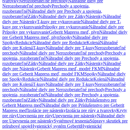
tvarovky
Nerozoberateľné prechody
Náhradné diely pre
Nerozoberateľné prechody
Prechody a spojenia,
rozoberateľné
Náhradné diely pre Prechody a spojenia,
rozoberateľné
Zátky
Náhradné diely pre Zátky
Nástenky
Náhradné
diely pre Nástenky
T-kusy pre vykurovanie
Náhradné diely pre T-
kusy pre vykurovanie
Prípojky pre vykurovanie
Náhradné diely pre
Prípojky pre vykurovanie
Geberit Mapress meď, plyn
Náhradné diely
pre Geberit Mapress meď, plyn
Spojky
Náhradné diely pre
Spojky
Redukcie
Náhradné diely pre Redukcie
Kolená
Náhradné
diely pre Kolená
T-kusy
Náhradné diely pre T-kusy
Nerozoberateľné
prechody
Náhradné diely pre Nerozoberateľné prechody
Prechody a
spojenia, rozoberateľné
Náhradné diely pre Prechody a spojenia,
rozoberateľné
Zátky
Náhradné diely pre Zátky
Nástenky
Náhradné
diely pre Nástenky
Geberit Mapress meď, modré FKM
Náhradné
diely pre Geberit Mapress meď, modré FKM
Spojky
Náhradné diely
pre Spojky
Redukcie
Náhradné diely pre Redukcie
Kolená
Náhradné
diely pre Kolená
T-kusy
Náhradné diely pre T-kusy
Nerozoberateľné
prechody
Náhradné diely pre Nerozoberateľné prechody
Prechody a
spojenia, rozoberateľné
Náhradné diely pre Prechody a spojenia,
rozoberateľné
Zátky
Náhradné diely pre Zátky
Príslušenstvo pre
Geberit Mapress meď
Náhradné diely pre Príslušenstvo pre Geberit
Mapress meď
Izolácie pre nástenky
Izolácia pre rúry a tvarovky
Kryty
pre rúry
Upevnenia pre rúry
Upevnenia pre nástenky
Náhradné diely
pre Upevnenia pre nástenky
Systémové tesnenia
Súpravy skrutiek pre
prírubové spoje
Hygienický systém Geberit
Hygienické