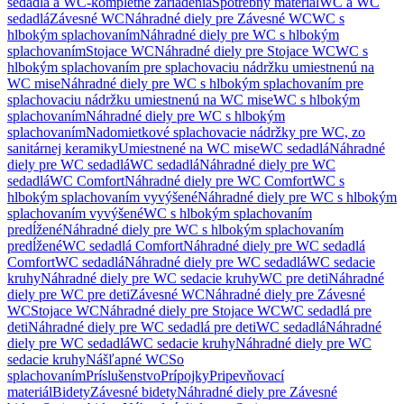
sedadlá a WC-kompletné zariadenia
Spotrebný materiál
WC a WC
sedadlá
Závesné WC
Náhradné diely pre Závesné WC
WC s
hlbokým splachovaním
Náhradné diely pre WC s hlbokým
splachovaním
Stojace WC
Náhradné diely pre Stojace WC
WC s
hlbokým splachovaním pre splachovaciu nádržku umiestnenú na
WC mise
Náhradné diely pre WC s hlbokým splachovaním pre
splachovaciu nádržku umiestnenú na WC mise
WC s hlbokým
splachovaním
Náhradné diely pre WC s hlbokým
splachovaním
Nadomietkové splachovacie nádržky pre WC, zo
sanitárnej keramiky
Umiestnené na WC mise
WC sedadlá
Náhradné
diely pre WC sedadlá
WC sedadlá
Náhradné diely pre WC
sedadlá
WC Comfort
Náhradné diely pre WC Comfort
WC s
hlbokým splachovaním vyvýšené
Náhradné diely pre WC s hlbokým
splachovaním vyvýšené
WC s hlbokým splachovaním
predĺžené
Náhradné diely pre WC s hlbokým splachovaním
predĺžené
WC sedadlá Comfort
Náhradné diely pre WC sedadlá
Comfort
WC sedadlá
Náhradné diely pre WC sedadlá
WC sedacie
kruhy
Náhradné diely pre WC sedacie kruhy
WC pre deti
Náhradné
diely pre WC pre deti
Závesné WC
Náhradné diely pre Závesné
WC
Stojace WC
Náhradné diely pre Stojace WC
WC sedadlá pre
deti
Náhradné diely pre WC sedadlá pre deti
WC sedadlá
Náhradné
diely pre WC sedadlá
WC sedacie kruhy
Náhradné diely pre WC
sedacie kruhy
Nášľapné WC
So
splachovaním
Príslušenstvo
Prípojky
Pripevňovací
materiál
Bidety
Závesné bidety
Náhradné diely pre Závesné