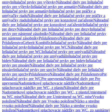
steny
Inštalačné prvky pre výlevky
Náhradné diely pre Inštalačné
prvky pre výlevky
Inštalačné prvky pre armatúry
Náhradné diely pre
Inštalačné prvky pre armatúry
Inštalačné prvky pre práčky a
umývačky riadu
Náhradné diely pre Inštalačné prvky pre práčky a
umývačky riadu
Inštalačné prvky pre konzolové zaťaženie
Náhradné
diely pre Inštalačné prvky pre konzolové zaťaženie
Inštalačné prvky
pre drezy
Náhradné diely pre Inštalačné prvky pre drezy
Inštalačné
prvky pre nástenné zásobníky
Náhradné diely pre Inštalačné prvky
pre nástenné zásobníky
Príslušenstvo
Náhradné diely pre
Príslušenstvo
Geberit Kombifix
Inštalačné prvky
Náhradné diely pre
Inštalačné prvky
Inštalačné prvky pre WC
Náhradné diely pre
Inštalačné prvky pre WC
Inštalačné prvky pre umývadlá
Náhradné
diely pre Inštalačné prvky pre umývadlá
Inštalačné prvky pre
bidety
Náhradné diely pre Inštalačné prvky pre bidety
Inštalačné
prvky pre pisoáre
Náhradné diely pre Inštalačné prvky pre
pisoáre
Inštalačné prvky pre sprchy
Náhradné diely pre Inštalačné
prvky pre sprchy
Príslušenstvo
Náhradné diely pre Príslušenstvo
Pre
inštalačné prvky pre WC
Pre upevnenia
Náhradné diely pre Pre
upevnenia
Nadomietkové splachovacie nádržky
Nadomietkové
splachovacie nádržky pre WC, z plastu
Náhradné diely pre
Nadomietkové splachovacie nádržky pre WC, z plastu
Umiestnené
na WC mise
Náhradné diely pre Umiestnené na WC mise
Vysoko
položené
Náhradné diely pre Vysoko položené
Nízko a stredne
vysoko položené
Náhradné diely pre Nízko a stredne vysoko
položené
Nadomietkové splachovacie nádržky pre WC, zo sanitárnej