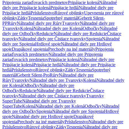
Pripojenia zariaďovacích predmetov
Pripájacie kolená
Náhradné
diely pre Pripájacie kolená
Pripájacie hrdlá
Náhradné diely pre
Pripájacie hrdlá
Príslušenstvo
Rúrové objímky
Upevnenia pre rúrové
objímky
Zátky
Tesnenia
Spotrebný materiál
Geberit Silent-
PP
Rúry
Náhradné diely pre Rúry
Tvarovky
Náhradné diely pre
Tvarovky
Kolená
Náhradné diely pre Kolená
Odbočky
Náhradné
diely pre Odbočky
Redukcie
Náhradné diely pre Redukcie
Čistiace
tvarovky
Náhradné diely pre Čistiace tvarovky
Spojenia
Náhradné
diely pre Spojenia
Hrdlové spoje
Náhradné diely pre Hrdlové
spoje
Drapákové spojenia
Prechody na iné materiály
Pripojenia
zariaďovacích predmetov
Náhradné diely pre Pripojenia
zariaďovacích predmetov
Pripájacie kolená
Náhradné diely pre
Pripájacie kolená
Pripájacie hrdlá
Náhradné diely pre Pripájacie
hrdlá
Príslušenstvo
Rúrové objímky
Zátky
Tesnenia
Spotrebný
materiál
Geberit Silent-Pro
Rúry
Náhradné diely pre
Rúry
Tvarovky
Náhradné diely pre Tvarovky
Kolená
Náhradné diely
pre Kolená
Odbočky
Náhradné diely pre
Odbočky
Redukcie
Náhradné diely pre Redukcie
Čistiace
tvarovky
Náhradné diely pre Čistiace tvarovky
Tvarovky
SuperTube
Náhradné diely pre Tvarovky
SuperTube
Kolená
Náhradné diely pre Kolená
Odbočky
Náhradné
diely pre Odbočky
Spojenia
Náhradné diely pre Spojenia
Hrdlové
spoje
Náhradné diely pre Hrdlové spoje
Drapákové
spojenia
Prechody na iné materiály
Príslušenstvo
Náhradné diely pre
Príslušenstvo
Rúrové objímky
Zátky
Tesnenia
Náhradné diely pre