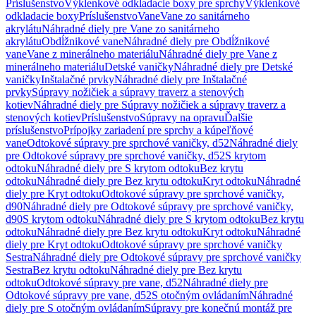
Príslušenstvo
Výklenkové odkladacie boxy pre sprchy
Výklenkové
odkladacie boxy
Príslušenstvo
Vane
Vane zo sanitárneho
akrylátu
Náhradné diely pre Vane zo sanitárneho
akrylátu
Obdĺžnikové vane
Náhradné diely pre Obdĺžnikové
vane
Vane z minerálneho materiálu
Náhradné diely pre Vane z
minerálneho materiálu
Detské vaničky
Náhradné diely pre Detské
vaničky
Inštalačné prvky
Náhradné diely pre Inštalačné
prvky
Súpravy nožičiek a súpravy traverz a stenových
kotiev
Náhradné diely pre Súpravy nožičiek a súpravy traverz a
stenových kotiev
Príslušenstvo
Súpravy na opravu
Ďalšie
príslušenstvo
Prípojky zariadení pre sprchy a kúpeľňové
vane
Odtokové súpravy pre sprchové vaničky, d52
Náhradné diely
pre Odtokové súpravy pre sprchové vaničky, d52
S krytom
odtoku
Náhradné diely pre S krytom odtoku
Bez krytu
odtoku
Náhradné diely pre Bez krytu odtoku
Kryt odtoku
Náhradné
diely pre Kryt odtoku
Odtokové súpravy pre sprchové vaničky,
d90
Náhradné diely pre Odtokové súpravy pre sprchové vaničky,
d90
S krytom odtoku
Náhradné diely pre S krytom odtoku
Bez krytu
odtoku
Náhradné diely pre Bez krytu odtoku
Kryt odtoku
Náhradné
diely pre Kryt odtoku
Odtokové súpravy pre sprchové vaničky
Sestra
Náhradné diely pre Odtokové súpravy pre sprchové vaničky
Sestra
Bez krytu odtoku
Náhradné diely pre Bez krytu
odtoku
Odtokové súpravy pre vane, d52
Náhradné diely pre
Odtokové súpravy pre vane, d52
S otočným ovládaním
Náhradné
diely pre S otočným ovládaním
Súpravy pre konečnú montáž pre