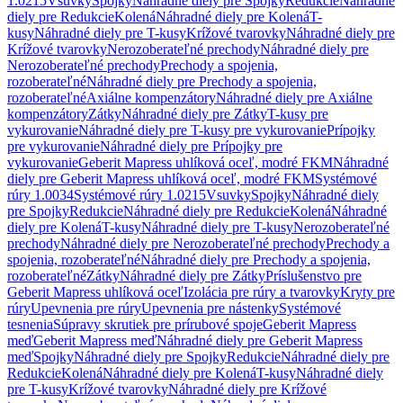
1.0215
Vsuvky
Spojky
Náhradné diely pre Spojky
Redukcie
Náhradné
diely pre Redukcie
Kolená
Náhradné diely pre Kolená
T-
kusy
Náhradné diely pre T-kusy
Krížové tvarovky
Náhradné diely pre
Krížové tvarovky
Nerozoberateľné prechody
Náhradné diely pre
Nerozoberateľné prechody
Prechody a spojenia,
rozoberateľné
Náhradné diely pre Prechody a spojenia,
rozoberateľné
Axiálne kompenzátory
Náhradné diely pre Axiálne
kompenzátory
Zátky
Náhradné diely pre Zátky
T-kusy pre
vykurovanie
Náhradné diely pre T-kusy pre vykurovanie
Prípojky
pre vykurovanie
Náhradné diely pre Prípojky pre
vykurovanie
Geberit Mapress uhlíková oceľ, modré FKM
Náhradné
diely pre Geberit Mapress uhlíková oceľ, modré FKM
Systémové
rúry 1.0034
Systémové rúry 1.0215
Vsuvky
Spojky
Náhradné diely
pre Spojky
Redukcie
Náhradné diely pre Redukcie
Kolená
Náhradné
diely pre Kolená
T-kusy
Náhradné diely pre T-kusy
Nerozoberateľné
prechody
Náhradné diely pre Nerozoberateľné prechody
Prechody a
spojenia, rozoberateľné
Náhradné diely pre Prechody a spojenia,
rozoberateľné
Zátky
Náhradné diely pre Zátky
Príslušenstvo pre
Geberit Mapress uhlíková oceľ
Izolácia pre rúry a tvarovky
Kryty pre
rúry
Upevnenia pre rúry
Upevnenia pre nástenky
Systémové
tesnenia
Súpravy skrutiek pre prírubové spoje
Geberit Mapress
meď
Geberit Mapress meď
Náhradné diely pre Geberit Mapress
meď
Spojky
Náhradné diely pre Spojky
Redukcie
Náhradné diely pre
Redukcie
Kolená
Náhradné diely pre Kolená
T-kusy
Náhradné diely
pre T-kusy
Krížové tvarovky
Náhradné diely pre Krížové