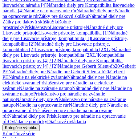
lisovacieho náradia [4]
Náhradné diely pre Kompatibilita lisovacieho
náradia [4]
Náradie na opracovanie rúr
Náhradné diely pre Náradie
na opracovanie rúr
Zátky pre tlakovú skúšku
Náhradné diely pre
Zátky pre tlakovú skúšku
Skúšobné
prostriedky
Príslušenstvo
Lisovacie prístroje
Náhradné diely pre
Lisovacie prístroje
Lisovacie prístroje, kompatibilita [1]
Náhradné
diely pre Lisovacie prístroje, kompatibilita [1]
Lisovacie prístroje,
kompatibilita [2]
Náhradné diely pre Lisovacie prístroje,
kompatibilita [2]
Lisovacie prístroje, kompatibilita [2XL]
Náhradné
diely pre Lisovacie prístroje, kompatibilita [2XL]
Kompatibilita
lisovacích prístrojov [4] / [2]
Náhradné diely pre Kompatibilita
lisovacích prístrojov [4] / [2]
Náradie pre Geberit Silent-db20/Geberit
PE
Náhradné diely pre Náradie pre Geberit Silent-db20/Geberit
PE
Náradie na elektrické zváranie
Náhradné diely pre Náradie na
elektrické zváranie
Príslušenstvo pre náradie na elektrické
zváranie
Náradie na zváranie natupo
Náhradné diely pre Náradie na
zváranie natupo
Príslušenstvo pre náradie na zváranie
natupo
Náhradné diely pre Príslušenstvo pre náradie na zváranie
natupo
Náradie na opracovanie rúr
Náhradné diely pre Náradie na
opracovanie rúr
Príslušenstvo pre náradie na opracovanie
rúr
Náhradné diely pre Príslušenstvo pre náradie na opracovanie
rúr
Ovládacie pomôcky
Diaľkové ovládania
Kategórie výrobku
Kúpeľňové série