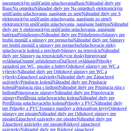
pneumatickým spúšťaním splachovania
Basic
Náhradné diely pre
Basic
Na omietku
Náhradné diely pre Na omietku
S elektronickým
spúšťaním splachovania, napájanie zo siete
Náhradné diely pre S
elektronickým spúšťaním splachovania, napájanie zo siete
S
elektronickým spúšťaním splachovania, napájanie batériou
Náhradné
diely pre S elektronickým spúšťaním splachovania, napájanie
batériou
Príslušenstvo
Náhradné diely pre Príslušenstvo
Súpravy pre
hrubú montáž a súpravy pre prestavbu
Náhradné diely pre Súpravy
pre hrubú montáž a súpravy pre prestavbu
Splachovacie rúrky,
splachovacie kolená a prechody
Súpravy na renováciu
Náhradné
diely pre Súpravy na renováciu
Krycie dosky
Integrované
ovládania
Ostatné príslušenstvo
Diaľkové ovládanie
Prípojky
zariadení pre WC, pisoáre a bidety
Odtokové súpravy pre WC a
výlevky
Náhradné diely pre Odtokové súpravy pre WC a
výlevky
Zápachové uzávierky
Náhradné diely pre Zápachové
uzávierky
Pripájacie kolená
Náhradné diely pre Pripájacie
kolená
Pripájacia rúra s hrdlom
Náhradné diely pre Pripájacia rúra s
hrdlom
Pripojovacie súpravy
Náhradné diely pre Pripojovacie
súpravy
Predĺženia splachovacieho kolena
Náhradné diely pre
Predĺženia splachovacieho kolena
Prípojky z PVC
Náhradné diely
pre Prípojky z PVC
Tesniace manžety a dekoratívne kryty
Odtokové
súpravy pre pisoáre
Náhradné diely pre Odtokové súpravy pre
pisoáre
Zápachové uzávierky pre pisoáre
Náhradné diely pre
Zápachové uzávierky pre pisoáre
Rúrkové zápachové
uzávierky
Náhradné diely pre Rúrkové zápachové