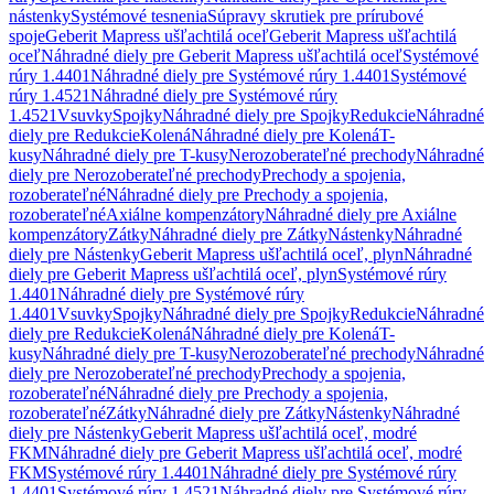
nástenky
Systémové tesnenia
Súpravy skrutiek pre prírubové
spoje
Geberit Mapress ušľachtilá oceľ
Geberit Mapress ušľachtilá
oceľ
Náhradné diely pre Geberit Mapress ušľachtilá oceľ
Systémové
rúry 1.4401
Náhradné diely pre Systémové rúry 1.4401
Systémové
rúry 1.4521
Náhradné diely pre Systémové rúry
1.4521
Vsuvky
Spojky
Náhradné diely pre Spojky
Redukcie
Náhradné
diely pre Redukcie
Kolená
Náhradné diely pre Kolená
T-
kusy
Náhradné diely pre T-kusy
Nerozoberateľné prechody
Náhradné
diely pre Nerozoberateľné prechody
Prechody a spojenia,
rozoberateľné
Náhradné diely pre Prechody a spojenia,
rozoberateľné
Axiálne kompenzátory
Náhradné diely pre Axiálne
kompenzátory
Zátky
Náhradné diely pre Zátky
Nástenky
Náhradné
diely pre Nástenky
Geberit Mapress ušľachtilá oceľ, plyn
Náhradné
diely pre Geberit Mapress ušľachtilá oceľ, plyn
Systémové rúry
1.4401
Náhradné diely pre Systémové rúry
1.4401
Vsuvky
Spojky
Náhradné diely pre Spojky
Redukcie
Náhradné
diely pre Redukcie
Kolená
Náhradné diely pre Kolená
T-
kusy
Náhradné diely pre T-kusy
Nerozoberateľné prechody
Náhradné
diely pre Nerozoberateľné prechody
Prechody a spojenia,
rozoberateľné
Náhradné diely pre Prechody a spojenia,
rozoberateľné
Zátky
Náhradné diely pre Zátky
Nástenky
Náhradné
diely pre Nástenky
Geberit Mapress ušľachtilá oceľ, modré
FKM
Náhradné diely pre Geberit Mapress ušľachtilá oceľ, modré
FKM
Systémové rúry 1.4401
Náhradné diely pre Systémové rúry
1.4401
Systémové rúry 1.4521
Náhradné diely pre Systémové rúry