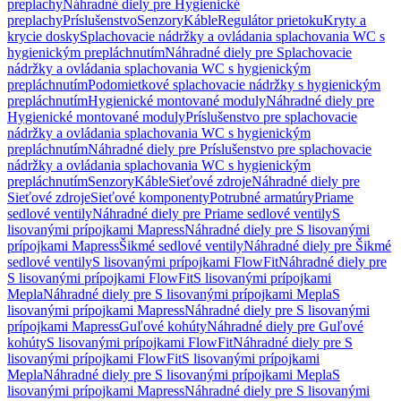
preplachy
Náhradné diely pre Hygienické
preplachy
Príslušenstvo
Senzory
Káble
Regulátor prietoku
Kryty a
krycie dosky
Splachovacie nádržky a ovládania splachovania WC s
hygienickým prepláchnutím
Náhradné diely pre Splachovacie
nádržky a ovládania splachovania WC s hygienickým
prepláchnutím
Podomietkové splachovacie nádržky s hygienickým
prepláchnutím
Hygienické montované moduly
Náhradné diely pre
Hygienické montované moduly
Príslušenstvo pre splachovacie
nádržky a ovládania splachovania WC s hygienickým
prepláchnutím
Náhradné diely pre Príslušenstvo pre splachovacie
nádržky a ovládania splachovania WC s hygienickým
prepláchnutím
Senzory
Káble
Sieťové zdroje
Náhradné diely pre
Sieťové zdroje
Sieťové komponenty
Potrubné armatúry
Priame
sedlové ventily
Náhradné diely pre Priame sedlové ventily
S
lisovanými prípojkami Mapress
Náhradné diely pre S lisovanými
prípojkami Mapress
Šikmé sedlové ventily
Náhradné diely pre Šikmé
sedlové ventily
S lisovanými prípojkami FlowFit
Náhradné diely pre
S lisovanými prípojkami FlowFit
S lisovanými prípojkami
Mepla
Náhradné diely pre S lisovanými prípojkami Mepla
S
lisovanými prípojkami Mapress
Náhradné diely pre S lisovanými
prípojkami Mapress
Guľové kohúty
Náhradné diely pre Guľové
kohúty
S lisovanými prípojkami FlowFit
Náhradné diely pre S
lisovanými prípojkami FlowFit
S lisovanými prípojkami
Mepla
Náhradné diely pre S lisovanými prípojkami Mepla
S
lisovanými prípojkami Mapress
Náhradné diely pre S lisovanými