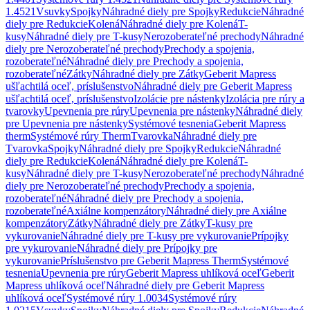
1.4521
Vsuvky
Spojky
Náhradné diely pre Spojky
Redukcie
Náhradné
diely pre Redukcie
Kolená
Náhradné diely pre Kolená
T-
kusy
Náhradné diely pre T-kusy
Nerozoberateľné prechody
Náhradné
diely pre Nerozoberateľné prechody
Prechody a spojenia,
rozoberateľné
Náhradné diely pre Prechody a spojenia,
rozoberateľné
Zátky
Náhradné diely pre Zátky
Geberit Mapress
ušľachtilá oceľ, príslušenstvo
Náhradné diely pre Geberit Mapress
ušľachtilá oceľ, príslušenstvo
Izolácie pre nástenky
Izolácia pre rúry a
tvarovky
Upevnenia pre rúry
Upevnenia pre nástenky
Náhradné diely
pre Upevnenia pre nástenky
Systémové tesnenia
Geberit Mapress
therm
Systémové rúry Therm
Tvarovka
Náhradné diely pre
Tvarovka
Spojky
Náhradné diely pre Spojky
Redukcie
Náhradné
diely pre Redukcie
Kolená
Náhradné diely pre Kolená
T-
kusy
Náhradné diely pre T-kusy
Nerozoberateľné prechody
Náhradné
diely pre Nerozoberateľné prechody
Prechody a spojenia,
rozoberateľné
Náhradné diely pre Prechody a spojenia,
rozoberateľné
Axiálne kompenzátory
Náhradné diely pre Axiálne
kompenzátory
Zátky
Náhradné diely pre Zátky
T-kusy pre
vykurovanie
Náhradné diely pre T-kusy pre vykurovanie
Prípojky
pre vykurovanie
Náhradné diely pre Prípojky pre
vykurovanie
Príslušenstvo pre Geberit Mapress Therm
Systémové
tesnenia
Upevnenia pre rúry
Geberit Mapress uhlíková oceľ
Geberit
Mapress uhlíková oceľ
Náhradné diely pre Geberit Mapress
uhlíková oceľ
Systémové rúry 1.0034
Systémové rúry