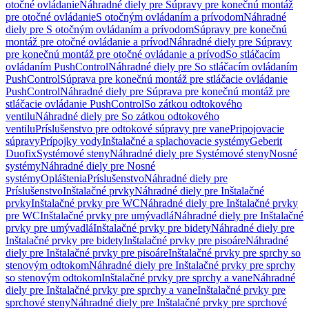
otočné ovládanie
Náhradné diely pre Súpravy pre konečnú montáž
pre otočné ovládanie
S otočným ovládaním a prívodom
Náhradné
diely pre S otočným ovládaním a prívodom
Súpravy pre konečnú
montáž pre otočné ovládanie a prívod
Náhradné diely pre Súpravy
pre konečnú montáž pre otočné ovládanie a prívod
So stláčacím
ovládaním PushControl
Náhradné diely pre So stláčacím ovládaním
PushControl
Súprava pre konečnú montáž pre stláčacie ovládanie
PushControl
Náhradné diely pre Súprava pre konečnú montáž pre
stláčacie ovládanie PushControl
So zátkou odtokového
ventilu
Náhradné diely pre So zátkou odtokového
ventilu
Príslušenstvo pre odtokové súpravy pre vane
Pripojovacie
súpravy
Prípojky vody
Inštalačné a splachovacie systémy
Geberit
Duofix
Systémové steny
Náhradné diely pre Systémové steny
Nosné
systémy
Náhradné diely pre Nosné
systémy
Opláštenia
Príslušenstvo
Náhradné diely pre
Príslušenstvo
Inštalačné prvky
Náhradné diely pre Inštalačné
prvky
Inštalačné prvky pre WC
Náhradné diely pre Inštalačné prvky
pre WC
Inštalačné prvky pre umývadlá
Náhradné diely pre Inštalačné
prvky pre umývadlá
Inštalačné prvky pre bidety
Náhradné diely pre
Inštalačné prvky pre bidety
Inštalačné prvky pre pisoáre
Náhradné
diely pre Inštalačné prvky pre pisoáre
Inštalačné prvky pre sprchy so
stenovým odtokom
Náhradné diely pre Inštalačné prvky pre sprchy
so stenovým odtokom
Inštalačné prvky pre sprchy a vane
Náhradné
diely pre Inštalačné prvky pre sprchy a vane
Inštalačné prvky pre
sprchové steny
Náhradné diely pre Inštalačné prvky pre sprchové