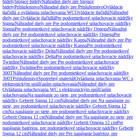
bidety
Stojace bidety
Náhradné diely pre Stojace
bidety
Príslušenstvo
Náhradné diely pre Príslušenstvo
Ovládacie
tlačidlá a ovládania splachovania WC
Ovládacie tlačidlá
Náhradné
diely pre Ovládacie tlačidlá
Pre podomietkové splachovacie nádržky
Sigma
Náhradné diely pre Pre podomietkové splachovacie nádržky
Sigma
Pre podomietkové splachovacie nádržky Omega
Náhradné
diely pre Pre podomietkové splachovacie nádržky Omega
Pre
podomietkové splachovacie nádržky Kappa
Náhradné diely pre Pre
podomietkové splachovacie nádržky Kappa
Pre podomietkové
splachovacie nádržky Delta
Náhradné diely pre Pre podomietkové
splachovacie nádržky Delta
Pre podomietkové splachovacie nádržky
Twinline
Náhradné diely pre Pre podomietkové splachovacie
nádržky Twinline
Pre podomietkové splachovacie nádržky
300T
Náhradné diely pre Pre podomietkové splachovacie nádržky
300T
Príslušenstvo
Spotrebný materiál
Ovládania splachovania WC s
elektronickým spúšťaním splachovania
Náhradné diely pre
Ovládania splachovania WC s elektronickým spúšťaním
splachovania
Na napájanie zo siete, pre podomietkové splachovacie
nádržky Geberit Sigma 12 cm
Náhradné diely pre Na napájanie zo
siete, pre podomietkové splachovacie nádržky Geberit Sigma 12
cm
Na napájanie zo siete, pre podomietkové splachovacie nádržky
Geberit Omega 12 cm
Náhradné diely pre Na napájanie zo siete, pre
podomietkové splachovacie nádržky Geberit Omega 12 cm
Pre
napájanie batériou, pre podomietkové splachovacie nádržky Geberit
Sigma 12 cm
Náhradné diely pre Pre napájanie batériou, pre