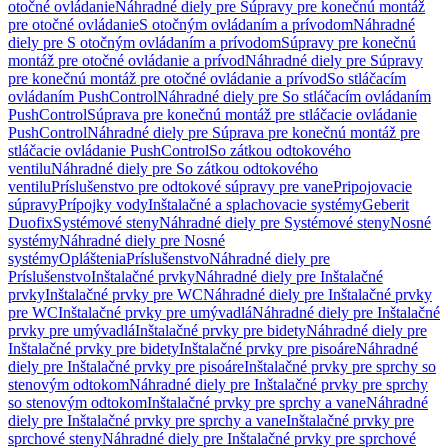
otočné ovládanie
Náhradné diely pre Súpravy pre konečnú montáž
pre otočné ovládanie
S otočným ovládaním a prívodom
Náhradné
diely pre S otočným ovládaním a prívodom
Súpravy pre konečnú
montáž pre otočné ovládanie a prívod
Náhradné diely pre Súpravy
pre konečnú montáž pre otočné ovládanie a prívod
So stláčacím
ovládaním PushControl
Náhradné diely pre So stláčacím ovládaním
PushControl
Súprava pre konečnú montáž pre stláčacie ovládanie
PushControl
Náhradné diely pre Súprava pre konečnú montáž pre
stláčacie ovládanie PushControl
So zátkou odtokového
ventilu
Náhradné diely pre So zátkou odtokového
ventilu
Príslušenstvo pre odtokové súpravy pre vane
Pripojovacie
súpravy
Prípojky vody
Inštalačné a splachovacie systémy
Geberit
Duofix
Systémové steny
Náhradné diely pre Systémové steny
Nosné
systémy
Náhradné diely pre Nosné
systémy
Opláštenia
Príslušenstvo
Náhradné diely pre
Príslušenstvo
Inštalačné prvky
Náhradné diely pre Inštalačné
prvky
Inštalačné prvky pre WC
Náhradné diely pre Inštalačné prvky
pre WC
Inštalačné prvky pre umývadlá
Náhradné diely pre Inštalačné
prvky pre umývadlá
Inštalačné prvky pre bidety
Náhradné diely pre
Inštalačné prvky pre bidety
Inštalačné prvky pre pisoáre
Náhradné
diely pre Inštalačné prvky pre pisoáre
Inštalačné prvky pre sprchy so
stenovým odtokom
Náhradné diely pre Inštalačné prvky pre sprchy
so stenovým odtokom
Inštalačné prvky pre sprchy a vane
Náhradné
diely pre Inštalačné prvky pre sprchy a vane
Inštalačné prvky pre
sprchové steny
Náhradné diely pre Inštalačné prvky pre sprchové