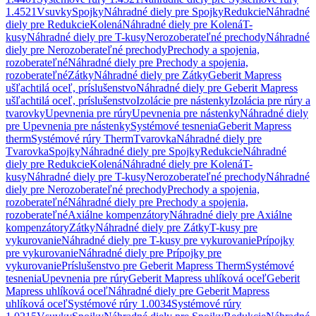
1.4521
Vsuvky
Spojky
Náhradné diely pre Spojky
Redukcie
Náhradné
diely pre Redukcie
Kolená
Náhradné diely pre Kolená
T-
kusy
Náhradné diely pre T-kusy
Nerozoberateľné prechody
Náhradné
diely pre Nerozoberateľné prechody
Prechody a spojenia,
rozoberateľné
Náhradné diely pre Prechody a spojenia,
rozoberateľné
Zátky
Náhradné diely pre Zátky
Geberit Mapress
ušľachtilá oceľ, príslušenstvo
Náhradné diely pre Geberit Mapress
ušľachtilá oceľ, príslušenstvo
Izolácie pre nástenky
Izolácia pre rúry a
tvarovky
Upevnenia pre rúry
Upevnenia pre nástenky
Náhradné diely
pre Upevnenia pre nástenky
Systémové tesnenia
Geberit Mapress
therm
Systémové rúry Therm
Tvarovka
Náhradné diely pre
Tvarovka
Spojky
Náhradné diely pre Spojky
Redukcie
Náhradné
diely pre Redukcie
Kolená
Náhradné diely pre Kolená
T-
kusy
Náhradné diely pre T-kusy
Nerozoberateľné prechody
Náhradné
diely pre Nerozoberateľné prechody
Prechody a spojenia,
rozoberateľné
Náhradné diely pre Prechody a spojenia,
rozoberateľné
Axiálne kompenzátory
Náhradné diely pre Axiálne
kompenzátory
Zátky
Náhradné diely pre Zátky
T-kusy pre
vykurovanie
Náhradné diely pre T-kusy pre vykurovanie
Prípojky
pre vykurovanie
Náhradné diely pre Prípojky pre
vykurovanie
Príslušenstvo pre Geberit Mapress Therm
Systémové
tesnenia
Upevnenia pre rúry
Geberit Mapress uhlíková oceľ
Geberit
Mapress uhlíková oceľ
Náhradné diely pre Geberit Mapress
uhlíková oceľ
Systémové rúry 1.0034
Systémové rúry