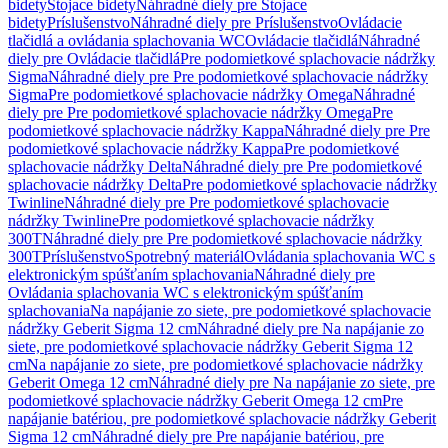
bidety
Stojace bidety
Náhradné diely pre Stojace
bidety
Príslušenstvo
Náhradné diely pre Príslušenstvo
Ovládacie
tlačidlá a ovládania splachovania WC
Ovládacie tlačidlá
Náhradné
diely pre Ovládacie tlačidlá
Pre podomietkové splachovacie nádržky
Sigma
Náhradné diely pre Pre podomietkové splachovacie nádržky
Sigma
Pre podomietkové splachovacie nádržky Omega
Náhradné
diely pre Pre podomietkové splachovacie nádržky Omega
Pre
podomietkové splachovacie nádržky Kappa
Náhradné diely pre Pre
podomietkové splachovacie nádržky Kappa
Pre podomietkové
splachovacie nádržky Delta
Náhradné diely pre Pre podomietkové
splachovacie nádržky Delta
Pre podomietkové splachovacie nádržky
Twinline
Náhradné diely pre Pre podomietkové splachovacie
nádržky Twinline
Pre podomietkové splachovacie nádržky
300T
Náhradné diely pre Pre podomietkové splachovacie nádržky
300T
Príslušenstvo
Spotrebný materiál
Ovládania splachovania WC s
elektronickým spúšťaním splachovania
Náhradné diely pre
Ovládania splachovania WC s elektronickým spúšťaním
splachovania
Na napájanie zo siete, pre podomietkové splachovacie
nádržky Geberit Sigma 12 cm
Náhradné diely pre Na napájanie zo
siete, pre podomietkové splachovacie nádržky Geberit Sigma 12
cm
Na napájanie zo siete, pre podomietkové splachovacie nádržky
Geberit Omega 12 cm
Náhradné diely pre Na napájanie zo siete, pre
podomietkové splachovacie nádržky Geberit Omega 12 cm
Pre
napájanie batériou, pre podomietkové splachovacie nádržky Geberit
Sigma 12 cm
Náhradné diely pre Pre napájanie batériou, pre