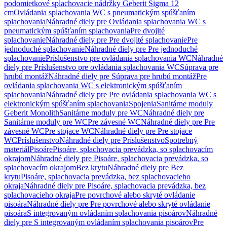
podomietkové splachovacie nádržky Geberit Sigma 12
cm
Ovládania splachovania WC s pneumatickým spúšťaním
splachovania
Náhradné diely pre Ovládania splachovania WC s
pneumatickým spúšťaním splachovania
Pre dvojité
splachovanie
Náhradné diely pre Pre dvojité splachovanie
Pre
jednoduché splachovanie
Náhradné diely pre Pre jednoduché
splachovanie
Príslušenstvo pre ovládania splachovania WC
Náhradné
diely pre Príslušenstvo pre ovládania splachovania WC
Súprava pre
hrubú montáž
Náhradné diely pre Súprava pre hrubú montáž
Pre
ovládania splachovania WC s elektronickým spúšťaním
splachovania
Náhradné diely pre Pre ovládania splachovania WC s
elektronickým spúšťaním splachovania
Spojenia
Sanitárne moduly
Geberit Monolith
Sanitárne moduly pre WC
Náhradné diely pre
Sanitárne moduly pre WC
Pre závesné WC
Náhradné diely pre Pre
závesné WC
Pre stojace WC
Náhradné diely pre Pre stojace
WC
Príslušenstvo
Náhradné diely pre Príslušenstvo
Spotrebný
materiál
Pisoáre
Pisoáre, splachovacia prevádzka, so splachovacím
okrajom
Náhradné diely pre Pisoáre, splachovacia prevádzka, so
splachovacím okrajom
Bez krytu
Náhradné diely pre Bez
krytu
Pisoáre, splachovacia prevádzka, bez splachovacieho
okraja
Náhradné diely pre Pisoáre, splachovacia prevádzka, bez
splachovacieho okraja
Pre povrchové alebo skryté ovládanie
pisoára
Náhradné diely pre Pre povrchové alebo skryté ovládanie
pisoára
S integrovaným ovládaním splachovania pisoárov
Náhradné
diely pre S integrovaným ovládaním splachovania pisoárov
Pre