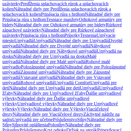
uzávierky
Predĺženia splachovacích rúrok a splachovacích
kolien
Náhradné diely pre Predĺženia splachovacích rúrok a
splachovacích kolien
Pripájacia rúra s hrdlom
Náhradné diely pre
Pripájacia rúra s hrdlom
Tesniace manžety
Odtokové armatúry pre
bidety
Náhradné diely pre Odtokové armatúry pre bidety
Rúrkové
zápachové uzávierky
Náhradné diely pre Rúrkové zápachové
uzávierky
Pripájacia rúra s hrdlom
Prípojky
Tesnenia
Umývacie
miesto
Umývadlá
Umývadlá
Náhradné diely pre Umývadlá
Dvojité
umývadlá
Náhradné diely pre Dvojité umývadlá
Nábytkové
umývadlá
Náhradné diely pre Nábytkové umývadlá
Umývadlá na
dosku
Náhradné diely pre Umývadlá na dosku
Malé
umývadlá
Náhradné diely pre Malé umývadlá
Rohové malé
umývadlo
Polozápustné umývadlá
Náhradné diely pre Polozápustné
umývadlá
Zápustné umývadlá
Náhradné diely pre Zápustné
umývadlá
Vstavané umývadlá
Náhradné diely pre Vstavané
umývadlá
Rohové umývadlá
Umývadlá Comfort
Umývadlá pre
deti
Náhradné diely pre Umývadlá pre deti
Umývadlá
Umývadlové
žľaby
Náhradné diely pre Umývadlové žľaby
Ďalšie umývadlové
výlevky
Náhradné diely pre Ďalšie umývadlové
výlevky
Umývadlové výlevky
Náhradné diely pre Umývadlové
výlevky
Výlevky
Náhradné diely pre Výlevky
Viacúčelové
drezy
Náhradné diely pre Viacúčelové drezy
Záchytné nádrže na
sadru
Umývadlá pre učebne
Príslušenstvo
Stĺpy
Náhradné diely pre
Stĺpy
Stĺpovité opláštenia
Polostĺpy
Náhradné diely pre
Polostĺpy
Príslušenstvo
Kryt odtoku
Držiak na uterák
Pripevňovací