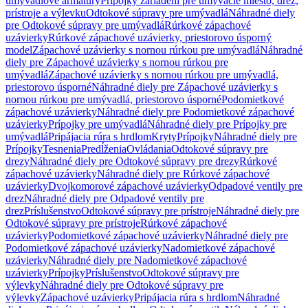
umývadlové armatúry
Prípojky zariadení pre umývacie miesto, drez,
prístroje a výlevku
Odtokové súpravy pre umývadlá
Náhradné diely
pre Odtokové súpravy pre umývadlá
Rúrkové zápachové
uzávierky
Rúrkové zápachové uzávierky, priestorovo úsporný
model
Zápachové uzávierky s nornou rúrkou pre umývadlá
Náhradné
diely pre Zápachové uzávierky s nornou rúrkou pre
umývadlá
Zápachové uzávierky s nornou rúrkou pre umývadlá,
priestorovo úsporné
Náhradné diely pre Zápachové uzávierky s
nornou rúrkou pre umývadlá, priestorovo úsporné
Podomietkové
zápachové uzávierky
Náhradné diely pre Podomietkové zápachové
uzávierky
Prípojky pre umývadlá
Náhradné diely pre Prípojky pre
umývadlá
Pripájacia rúra s hrdlom
Kryty
Prípojky
Náhradné diely pre
Prípojky
Tesnenia
Predĺženia
Ovládania
Odtokové súpravy pre
drezy
Náhradné diely pre Odtokové súpravy pre drezy
Rúrkové
zápachové uzávierky
Náhradné diely pre Rúrkové zápachové
uzávierky
Dvojkomorové zápachové uzávierky
Odpadové ventily pre
drez
Náhradné diely pre Odpadové ventily pre
drez
Príslušenstvo
Odtokové súpravy pre prístroje
Náhradné diely pre
Odtokové súpravy pre prístroje
Rúrkové zápachové
uzávierky
Podomietkové zápachové uzávierky
Náhradné diely pre
Podomietkové zápachové uzávierky
Nadomietkové zápachové
uzávierky
Náhradné diely pre Nadomietkové zápachové
uzávierky
Prípojky
Príslušenstvo
Odtokové súpravy pre
výlevky
Náhradné diely pre Odtokové súpravy pre
výlevky
Zápachové uzávierky
Pripájacia rúra s hrdlom
Náhradné