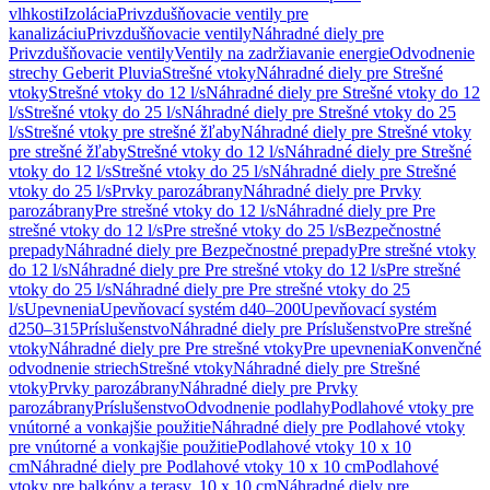
vlhkosti
Izolácia
Privzdušňovacie ventily pre
kanalizáciu
Privzdušňovacie ventily
Náhradné diely pre
Privzdušňovacie ventily
Ventily na zadržiavanie energie
Odvodnenie
strechy Geberit Pluvia
Strešné vtoky
Náhradné diely pre Strešné
vtoky
Strešné vtoky do 12 l/s
Náhradné diely pre Strešné vtoky do 12
l/s
Strešné vtoky do 25 l/s
Náhradné diely pre Strešné vtoky do 25
l/s
Strešné vtoky pre strešné žľaby
Náhradné diely pre Strešné vtoky
pre strešné žľaby
Strešné vtoky do 12 l/s
Náhradné diely pre Strešné
vtoky do 12 l/s
Strešné vtoky do 25 l/s
Náhradné diely pre Strešné
vtoky do 25 l/s
Prvky parozábrany
Náhradné diely pre Prvky
parozábrany
Pre strešné vtoky do 12 l/s
Náhradné diely pre Pre
strešné vtoky do 12 l/s
Pre strešné vtoky do 25 l/s
Bezpečnostné
prepady
Náhradné diely pre Bezpečnostné prepady
Pre strešné vtoky
do 12 l/s
Náhradné diely pre Pre strešné vtoky do 12 l/s
Pre strešné
vtoky do 25 l/s
Náhradné diely pre Pre strešné vtoky do 25
l/s
Upevnenia
Upevňovací systém d40–200
Upevňovací systém
d250–315
Príslušenstvo
Náhradné diely pre Príslušenstvo
Pre strešné
vtoky
Náhradné diely pre Pre strešné vtoky
Pre upevnenia
Konvenčné
odvodnenie striech
Strešné vtoky
Náhradné diely pre Strešné
vtoky
Prvky parozábrany
Náhradné diely pre Prvky
parozábrany
Príslušenstvo
Odvodnenie podlahy
Podlahové vtoky pre
vnútorné a vonkajšie použitie
Náhradné diely pre Podlahové vtoky
pre vnútorné a vonkajšie použitie
Podlahové vtoky 10 x 10
cm
Náhradné diely pre Podlahové vtoky 10 x 10 cm
Podlahové
vtoky pre balkóny a terasy, 10 x 10 cm
Náhradné diely pre