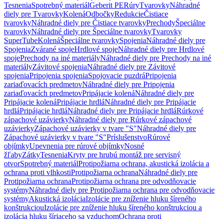
Tesnenia
Spotrebný materiál
Geberit PE
Rúry
Tvarovky
Náhradné
diely pre Tvarovky
Kolená
Odbočky
Redukcie
Čistiace
tvarovky
Náhradné diely pre Čistiace tvarovky
Prechody
Špeciálne
tvarovky
Náhradné diely pre Špeciálne tvarovky
Tvarovky
SuperTube
Kolená
Špeciálne tvarovky
Spojenia
Náhradné diely pre
Spojenia
Zvárané spoje
Hrdlové spoje
Náhradné diely pre Hrdlové
spoje
Prechody na iné materiály
Náhradné diely pre Prechody na iné
materiály
Závitové spojenia
Náhradné diely pre Závitové
spojenia
Pripojenia spojenia
Spojovacie puzdrá
Pripojenia
zariaďovacích predmetov
Náhradné diely pre Pripojenia
zariaďovacích predmetov
Pripájacie kolená
Náhradné diely pre
Pripájacie kolená
Pripájacie hrdlá
Náhradné diely pre Pripájacie
hrdlá
Pripájacie hrdlá
Náhradné diely pre Pripájacie hrdlá
Rúrkové
zápachové uzávierky
Náhradné diely pre Rúrkové zápachové
uzávierky
Zápachové uzávierky v tvare "S"
Náhradné diely pre
Zápachové uzávierky v tvare "S"
Príslušenstvo
Rúrové
objímky
Upevnenia pre rúrové objímky
Nosné
žľaby
Zátky
Tesnenia
Kryty pre hrubú montáž pre servisný
otvor
Spotrebný materiál
Protipožiarna ochrana, akustická izolácia a
ochrana proti vlhkosti
Protipožiarna ochrana
Náhradné diely pre
Protipožiarna ochrana
Protipožiarna ochrana pre odvodňovacie
systémy
Náhradné diely pre Protipožiarna ochrana pre odvodňovacie
systémy
Akustická izolácia
Izolácie pre zníženie hluku šíreného
konštrukciou
Izolácie pre zníženie hluku šíreného konštrukciou a
izolácia hluku šíriaceho sa vzduchom
Ochrana proti