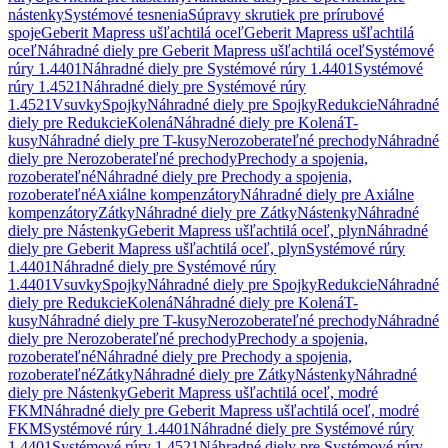
nástenky
Systémové tesnenia
Súpravy skrutiek pre prírubové
spoje
Geberit Mapress ušľachtilá oceľ
Geberit Mapress ušľachtilá
oceľ
Náhradné diely pre Geberit Mapress ušľachtilá oceľ
Systémové
rúry 1.4401
Náhradné diely pre Systémové rúry 1.4401
Systémové
rúry 1.4521
Náhradné diely pre Systémové rúry
1.4521
Vsuvky
Spojky
Náhradné diely pre Spojky
Redukcie
Náhradné
diely pre Redukcie
Kolená
Náhradné diely pre Kolená
T-
kusy
Náhradné diely pre T-kusy
Nerozoberateľné prechody
Náhradné
diely pre Nerozoberateľné prechody
Prechody a spojenia,
rozoberateľné
Náhradné diely pre Prechody a spojenia,
rozoberateľné
Axiálne kompenzátory
Náhradné diely pre Axiálne
kompenzátory
Zátky
Náhradné diely pre Zátky
Nástenky
Náhradné
diely pre Nástenky
Geberit Mapress ušľachtilá oceľ, plyn
Náhradné
diely pre Geberit Mapress ušľachtilá oceľ, plyn
Systémové rúry
1.4401
Náhradné diely pre Systémové rúry
1.4401
Vsuvky
Spojky
Náhradné diely pre Spojky
Redukcie
Náhradné
diely pre Redukcie
Kolená
Náhradné diely pre Kolená
T-
kusy
Náhradné diely pre T-kusy
Nerozoberateľné prechody
Náhradné
diely pre Nerozoberateľné prechody
Prechody a spojenia,
rozoberateľné
Náhradné diely pre Prechody a spojenia,
rozoberateľné
Zátky
Náhradné diely pre Zátky
Nástenky
Náhradné
diely pre Nástenky
Geberit Mapress ušľachtilá oceľ, modré
FKM
Náhradné diely pre Geberit Mapress ušľachtilá oceľ, modré
FKM
Systémové rúry 1.4401
Náhradné diely pre Systémové rúry
1.4401
Systémové rúry 1.4521
Náhradné diely pre Systémové rúry