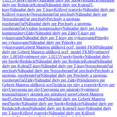
1.0215
Vsuvky
Spojky
Náhradné diely pre Spojky
Redukcie
Náhradné
diely pre Redukcie
Kolená
Náhradné diely pre Kolená
T-
kusy
Náhradné diely pre T-kusy
Krížové tvarovky
Náhradné diely pre
Krížové tvarovky
Nerozoberateľné prechody
Náhradné diely pre
Nerozoberateľné prechody
Prechody a spojenia,
rozoberateľné
Náhradné diely pre Prechody a spojenia,
rozoberateľné
Axiálne kompenzátory
Náhradné diely pre Axiálne
kompenzátory
Zátky
Náhradné diely pre Zátky
T-kusy pre
vykurovanie
Náhradné diely pre T-kusy pre vykurovanie
Prípojky
pre vykurovanie
Náhradné diely pre Prípojky pre
vykurovanie
Geberit Mapress uhlíková oceľ, modré FKM
Náhradné
diely pre Geberit Mapress uhlíková oceľ, modré FKM
Systémové
rúry 1.0034
Systémové rúry 1.0215
Vsuvky
Spojky
Náhradné diely
pre Spojky
Redukcie
Náhradné diely pre Redukcie
Kolená
Náhradné
diely pre Kolená
T-kusy
Náhradné diely pre T-kusy
Nerozoberateľné
prechody
Náhradné diely pre Nerozoberateľné prechody
Prechody a
spojenia, rozoberateľné
Náhradné diely pre Prechody a spojenia,
rozoberateľné
Zátky
Náhradné diely pre Zátky
Príslušenstvo pre
Geberit Mapress uhlíková oceľ
Izolácia pre rúry a tvarovky
Kryty pre
rúry
Upevnenia pre rúry
Upevnenia pre nástenky
Systémové
tesnenia
Súpravy skrutiek pre prírubové spoje
Geberit Mapress
meď
Geberit Mapress meď
Náhradné diely pre Geberit Mapress
meď
Spojky
Náhradné diely pre Spojky
Redukcie
Náhradné diely pre
Redukcie
Kolená
Náhradné diely pre Kolená
T-kusy
Náhradné diely
pre T-kusy
Krížové tvarovky
Náhradné diely pre Krížové