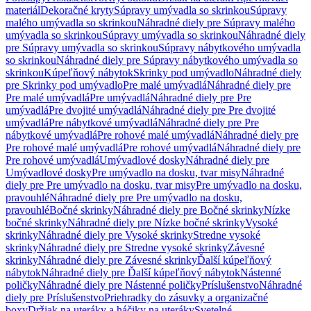
materiál
Dekoračné kryty
Súpravy umývadla so skrinkou
Súpravy
malého umývadla so skrinkou
Náhradné diely pre Súpravy malého
umývadla so skrinkou
Súpravy umývadla so skrinkou
Náhradné diely
pre Súpravy umývadla so skrinkou
Súpravy nábytkového umývadla
so skrinkou
Náhradné diely pre Súpravy nábytkového umývadla so
skrinkou
Kúpeľňový nábytok
Skrinky pod umývadlo
Náhradné diely
pre Skrinky pod umývadlo
Pre malé umývadlá
Náhradné diely pre
Pre malé umývadlá
Pre umývadlá
Náhradné diely pre Pre
umývadlá
Pre dvojité umývadlá
Náhradné diely pre Pre dvojité
umývadlá
Pre nábytkové umývadlá
Náhradné diely pre Pre
nábytkové umývadlá
Pre rohové malé umývadlá
Náhradné diely pre
Pre rohové malé umývadlá
Pre rohové umývadlá
Náhradné diely pre
Pre rohové umývadlá
Umývadlové dosky
Náhradné diely pre
Umývadlové dosky
Pre umývadlo na dosku, tvar misy
Náhradné
diely pre Pre umývadlo na dosku, tvar misy
Pre umývadlo na dosku,
pravouhlé
Náhradné diely pre Pre umývadlo na dosku,
pravouhlé
Bočné skrinky
Náhradné diely pre Bočné skrinky
Nízke
bočné skrinky
Náhradné diely pre Nízke bočné skrinky
Vysoké
skrinky
Náhradné diely pre Vysoké skrinky
Stredne vysoké
skrinky
Náhradné diely pre Stredne vysoké skrinky
Závesné
skrinky
Náhradné diely pre Závesné skrinky
Ďalší kúpeľňový
nábytok
Náhradné diely pre Ďalší kúpeľňový nábytok
Nástenné
poličky
Náhradné diely pre Nástenné poličky
Príslušenstvo
Náhradné
diely pre Príslušenstvo
Priehradky do zásuvky a organizačné
boxy
Držiak na uteráky a háčiky na uteráky
Svetelné