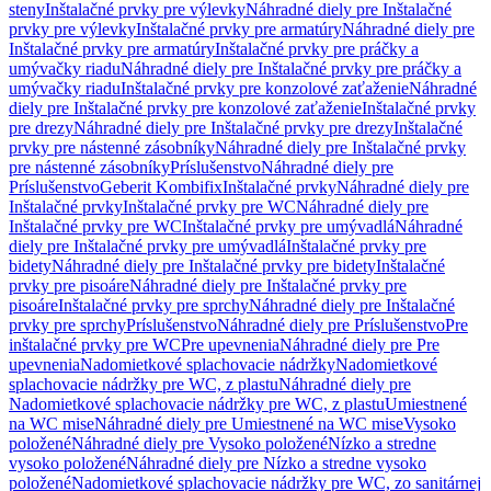
steny
Inštalačné prvky pre výlevky
Náhradné diely pre Inštalačné
prvky pre výlevky
Inštalačné prvky pre armatúry
Náhradné diely pre
Inštalačné prvky pre armatúry
Inštalačné prvky pre práčky a
umývačky riadu
Náhradné diely pre Inštalačné prvky pre práčky a
umývačky riadu
Inštalačné prvky pre konzolové zaťaženie
Náhradné
diely pre Inštalačné prvky pre konzolové zaťaženie
Inštalačné prvky
pre drezy
Náhradné diely pre Inštalačné prvky pre drezy
Inštalačné
prvky pre nástenné zásobníky
Náhradné diely pre Inštalačné prvky
pre nástenné zásobníky
Príslušenstvo
Náhradné diely pre
Príslušenstvo
Geberit Kombifix
Inštalačné prvky
Náhradné diely pre
Inštalačné prvky
Inštalačné prvky pre WC
Náhradné diely pre
Inštalačné prvky pre WC
Inštalačné prvky pre umývadlá
Náhradné
diely pre Inštalačné prvky pre umývadlá
Inštalačné prvky pre
bidety
Náhradné diely pre Inštalačné prvky pre bidety
Inštalačné
prvky pre pisoáre
Náhradné diely pre Inštalačné prvky pre
pisoáre
Inštalačné prvky pre sprchy
Náhradné diely pre Inštalačné
prvky pre sprchy
Príslušenstvo
Náhradné diely pre Príslušenstvo
Pre
inštalačné prvky pre WC
Pre upevnenia
Náhradné diely pre Pre
upevnenia
Nadomietkové splachovacie nádržky
Nadomietkové
splachovacie nádržky pre WC, z plastu
Náhradné diely pre
Nadomietkové splachovacie nádržky pre WC, z plastu
Umiestnené
na WC mise
Náhradné diely pre Umiestnené na WC mise
Vysoko
položené
Náhradné diely pre Vysoko položené
Nízko a stredne
vysoko položené
Náhradné diely pre Nízko a stredne vysoko
položené
Nadomietkové splachovacie nádržky pre WC, zo sanitárnej