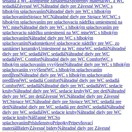
sedadlá a WC-kompletné zariadenia
Spotrebný materiál
WC a WC
sedadlá
Závesné WC
Náhradné diely pre Závesné WC
WC s
hlbokým splachovaním
Náhradné diely pre WC s hlbokým
splachovaním
Stojace WC
Náhradné diely pre Stojace WC
WC s
hlbokým splachovaním pre splachovaciu nádržku umiestnenú na
WC mise
Náhradné diely pre WC s hlbokým splachovaním pre
splachovaciu nádržku umiestnenú na WC mise
WC s hlbokým
splachovaním
Náhradné diely pre WC s hlbokým
splachovaním
Nadomietkové splachovacie nádržky pre WC, zo
sanitárnej keramiky
Umiestnené na WC mise
WC sedadlá
Náhradné
diely pre WC sedadlá
WC sedadlá
Náhradné diely pre WC
sedadlá
WC Comfort
Náhradné diely pre WC Comfort
WC s
hlbokým splachovaním vyvýšené
Náhradné diely pre WC s hlbokým
splachovaním vyvýšené
WC s hlbokým splachovaním
predĺžené
Náhradné diely pre WC s hlbokým splachovaním
predĺžené
WC sedadlá Comfort
Náhradné diely pre WC sedadlá
Comfort
WC sedadlá
Náhradné diely pre WC sedadlá
WC sedacie
kruhy
Náhradné diely pre WC sedacie kruhy
WC pre deti
Náhradné
diely pre WC pre deti
Závesné WC
Náhradné diely pre Závesné
WC
Stojace WC
Náhradné diely pre Stojace WC
WC sedadlá pre
deti
Náhradné diely pre WC sedadlá pre deti
WC sedadlá
Náhradné
diely pre WC sedadlá
WC sedacie kruhy
Náhradné diely pre WC
sedacie kruhy
Nášľapné WC
So
splachovaním
Príslušenstvo
Prípojky
Pripevňovací
materiál
Bidety
Závesné bidety
Náhradné diely pre Závesné