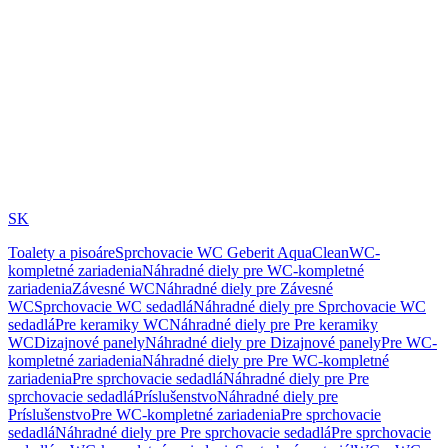
SK
Toalety a pisoáre
Sprchovacie WC Geberit AquaClean
WC-
kompletné zariadenia
Náhradné diely pre WC-kompletné
zariadenia
Závesné WC
Náhradné diely pre Závesné
WC
Sprchovacie WC sedadlá
Náhradné diely pre Sprchovacie WC
sedadlá
Pre keramiky WC
Náhradné diely pre Pre keramiky
WC
Dizajnové panely
Náhradné diely pre Dizajnové panely
Pre WC-
kompletné zariadenia
Náhradné diely pre Pre WC-kompletné
zariadenia
Pre sprchovacie sedadlá
Náhradné diely pre Pre
sprchovacie sedadlá
Príslušenstvo
Náhradné diely pre
Príslušenstvo
Pre WC-kompletné zariadenia
Pre sprchovacie
sedadlá
Náhradné diely pre Pre sprchovacie sedadlá
Pre sprchovacie