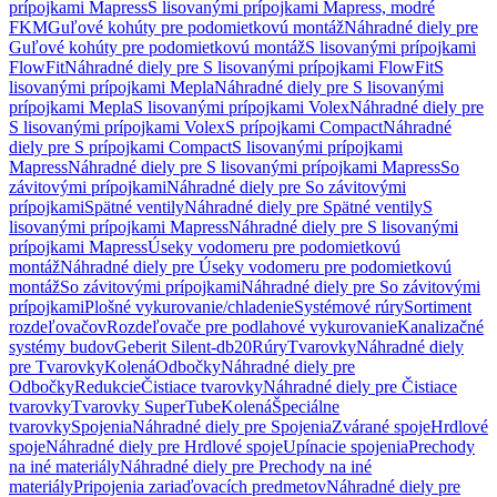
prípojkami Mapress
S lisovanými prípojkami Mapress, modré
FKM
Guľové kohúty pre podomietkovú montáž
Náhradné diely pre
Guľové kohúty pre podomietkovú montáž
S lisovanými prípojkami
FlowFit
Náhradné diely pre S lisovanými prípojkami FlowFit
S
lisovanými prípojkami Mepla
Náhradné diely pre S lisovanými
prípojkami Mepla
S lisovanými prípojkami Volex
Náhradné diely pre
S lisovanými prípojkami Volex
S prípojkami Compact
Náhradné
diely pre S prípojkami Compact
S lisovanými prípojkami
Mapress
Náhradné diely pre S lisovanými prípojkami Mapress
So
závitovými prípojkami
Náhradné diely pre So závitovými
prípojkami
Spätné ventily
Náhradné diely pre Spätné ventily
S
lisovanými prípojkami Mapress
Náhradné diely pre S lisovanými
prípojkami Mapress
Úseky vodomeru pre podomietkovú
montáž
Náhradné diely pre Úseky vodomeru pre podomietkovú
montáž
So závitovými prípojkami
Náhradné diely pre So závitovými
prípojkami
Plošné vykurovanie/chladenie
Systémové rúry
Sortiment
rozdeľovačov
Rozdeľovače pre podlahové vykurovanie
Kanalizačné
systémy budov
Geberit Silent-db20
Rúry
Tvarovky
Náhradné diely
pre Tvarovky
Kolená
Odbočky
Náhradné diely pre
Odbočky
Redukcie
Čistiace tvarovky
Náhradné diely pre Čistiace
tvarovky
Tvarovky SuperTube
Kolená
Špeciálne
tvarovky
Spojenia
Náhradné diely pre Spojenia
Zvárané spoje
Hrdlové
spoje
Náhradné diely pre Hrdlové spoje
Upínacie spojenia
Prechody
na iné materiály
Náhradné diely pre Prechody na iné
materiály
Pripojenia zariaďovacích predmetov
Náhradné diely pre