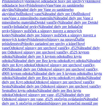
Príslušenstvo
Výklenkové odkladacie boxy pre sprchy
Výklenkové
odkladacie boxy
Príslušenstvo
Vane
Vane zo sanitárneho
akrylátu
Náhradné diely pre Vane zo sanitárneho
akrylátu
Obdĺžnikové vane
Náhradné diely pre Obdĺžnikové
vane
Vane z minerálneho materiálu
Náhradné diely pre Vane z
minerálneho materiálu
Detské vaničky
Náhradné diely pre Detské
vaničky
Inštalačné prvky
Náhradné diely pre Inštalačné
prvky
Súpravy nožičiek a súpravy traverz a stenových
kotiev
Náhradné diely pre Súpravy nožičiek a súpravy traverz a
stenových kotiev
Príslušenstvo
Súpravy na opravu
Ďalšie
príslušenstvo
Prípojky zariadení pre sprchy a kúpeľňové
vane
Odtokové súpravy pre sprchové vaničky, d52
Náhradné diely
pre Odtokové súpravy pre sprchové vaničky, d52
S krytom
odtoku
Náhradné diely pre S krytom odtoku
Bez krytu
odtoku
Náhradné diely pre Bez krytu odtoku
Kryt odtoku
Náhradné
diely pre Kryt odtoku
Odtokové súpravy pre sprchové vaničky,
d90
Náhradné diely pre Odtokové súpravy pre sprchové vaničky,
d90
S krytom odtoku
Náhradné diely pre S krytom odtoku
Bez krytu
odtoku
Náhradné diely pre Bez krytu odtoku
Kryt odtoku
Náhradné
diely pre Kryt odtoku
Odtokové súpravy pre sprchové vaničky
Sestra
Náhradné diely pre Odtokové súpravy pre sprchové vaničky
Sestra
Bez krytu odtoku
Náhradné diely pre Bez krytu
odtoku
Odtokové súpravy pre vane, d52
Náhradné diely pre
Odtokové súpravy pre vane, d52
S otočným ovládaním
Náhradné
diely pre S otočným ovládaním
Súpravy pre konečnú montáž pre