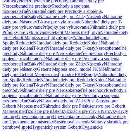
tvarovky
Nerozoberateľné prechody
Náhradné diely pre
Nerozoberateľné prechody
Prechody a spojenia,
rozoberateľné
Náhradné diely pre Prechody a spojenia,
rozoberateľné
Zátky
Náhradné diely pre Zátky
Nástenky
Náhradné
diely pre Nástenky
T-kusy pre vykurovanie
Náhradné diely pre T-
kusy pre vykurovanie
Prípojky pre vykurovanie
Náhradné diely pre
Prípojky pre vykurovanie
Geberit Mapress meď, plyn
Náhradné diely
pre Geberit Mapress meď, plyn
Spojky
Náhradné diely pre
Spojky
Redukcie
Náhradné diely pre Redukcie
Kolená
Náhradné
diely pre Kolená
T-kusy
Náhradné diely pre T-kusy
Nerozoberateľné
prechody
Náhradné diely pre Nerozoberateľné prechody
Prechody a
spojenia, rozoberateľné
Náhradné diely pre Prechody a spojenia,
rozoberateľné
Zátky
Náhradné diely pre Zátky
Nástenky
Náhradné
diely pre Nástenky
Geberit Mapress meď, modré FKM
Náhradné
diely pre Geberit Mapress meď, modré FKM
Spojky
Náhradné diely
pre Spojky
Redukcie
Náhradné diely pre Redukcie
Kolená
Náhradné
diely pre Kolená
T-kusy
Náhradné diely pre T-kusy
Nerozoberateľné
prechody
Náhradné diely pre Nerozoberateľné prechody
Prechody a
spojenia, rozoberateľné
Náhradné diely pre Prechody a spojenia,
rozoberateľné
Zátky
Náhradné diely pre Zátky
Príslušenstvo pre
Geberit Mapress meď
Náhradné diely pre Príslušenstvo pre Geberit
Mapress meď
Izolácie pre nástenky
Izolácia pre rúry a tvarovky
Kryty
pre rúry
Upevnenia pre rúry
Upevnenia pre nástenky
Náhradné diely
pre Upevnenia pre nástenky
Systémové tesnenia
Súpravy skrutiek pre
prírubové spoje
Hygienický systém Geberit
Hygienické