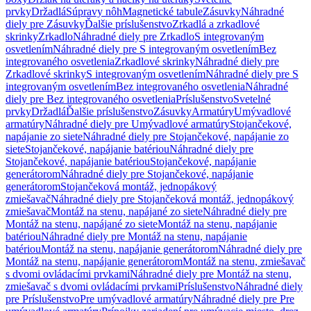
prvky
Držadlá
Súpravy nôh
Magnetické tabule
Zásuvky
Náhradné
diely pre Zásuvky
Ďalšie príslušenstvo
Zrkadlá a zrkadlové
skrinky
Zrkadlo
Náhradné diely pre Zrkadlo
S integrovaným
osvetlením
Náhradné diely pre S integrovaným osvetlením
Bez
integrovaného osvetlenia
Zrkadlové skrinky
Náhradné diely pre
Zrkadlové skrinky
S integrovaným osvetlením
Náhradné diely pre S
integrovaným osvetlením
Bez integrovaného osvetlenia
Náhradné
diely pre Bez integrovaného osvetlenia
Príslušenstvo
Svetelné
prvky
Držadlá
Ďalšie príslušenstvo
Zásuvky
Armatúry
Umývadlové
armatúry
Náhradné diely pre Umývadlové armatúry
Stojančekové,
napájanie zo siete
Náhradné diely pre Stojančekové, napájanie zo
siete
Stojančekové, napájanie batériou
Náhradné diely pre
Stojančekové, napájanie batériou
Stojančekové, napájanie
generátorom
Náhradné diely pre Stojančekové, napájanie
generátorom
Stojančeková montáž, jednopákový
zmiešavač
Náhradné diely pre Stojančeková montáž, jednopákový
zmiešavač
Montáž na stenu, napájané zo siete
Náhradné diely pre
Montáž na stenu, napájané zo siete
Montáž na stenu, napájanie
batériou
Náhradné diely pre Montáž na stenu, napájanie
batériou
Montáž na stenu, napájanie generátorom
Náhradné diely pre
Montáž na stenu, napájanie generátorom
Montáž na stenu, zmiešavač
s dvomi ovládacími prvkami
Náhradné diely pre Montáž na stenu,
zmiešavač s dvomi ovládacími prvkami
Príslušenstvo
Náhradné diely
pre Príslušenstvo
Pre umývadlové armatúry
Náhradné diely pre Pre