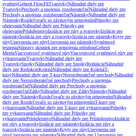
systémy
Geberit FlowFit
Tvarovky
Náhradné diely pre
Tvarovky
Prechody a spojenia, rozoberateľné
Náhradné diely pre
Prechody a spojenia, rozoberateľné
Nástenky
Náhradné diely pre
Nástenky
Rozdeľovače so závitovým pripojením
Prípojky pre
ohrievanie
Náhradné diely pre Prípojky pre
ohrievanie
Príslušenstvo
Izolácie pre rúry a tvarovky
Izolácie pre
nástenky
Izolácia pre rúry a tvarovky
Izolácia pre nástenky
Kryty pre
rúry
Upevnenia pre rúry
Upevnenia pre nástenky
Systémové
tesnenia
Súpravy skrutiek pre pripojenia prírubou
Geberit
Mepla
Viacvrstvové systémové rúry
Viacvrstvové systémové rúry pre
vykurovanie
Tvarovky
Náhradné diely pre
Tvarovky
Spojky
Náhradné diely pre Spojky
Redukcie
Náhradné
diely pre Redukcie
Kolená
Náhradné diely pre Kolená
T-
kusy
Náhradné diely pre T-kusy
Nerozoberateľné prechody
Náhradné
diely pre Nerozoberateľné prechody
Prechody a spojenia,
rozoberateľné
Náhradné diely pre Prechody a spojenia,
rozoberateľné
Zátky
Náhradné diely pre Zátky
Nástenky
Náhradné
diely pre Nástenky
Rozdeľovače so závitovým pripojením
Náhradné
diely pre Rozdeľovače so závitovým pripojením
T-kusy pre
vykurovanie
Náhradné diely pre T-kusy pre vykurovanie
Prípojky
pre vykurovanie
Náhradné diely pre Prípojky pre
vykurovanie
Príslušenstvo
Náhradné diely pre Príslušenstvo
Izolácie
pre rúry a tvarovky
Izolácie pre nástenky
Izolácia pre rúry a
tvarovky
Izolácia pre nástenky
Kryty pre rúry
Upevnenia pre
rúry
Upevnenia pre nástenky
Náhradné diely pre Upevnenia pre