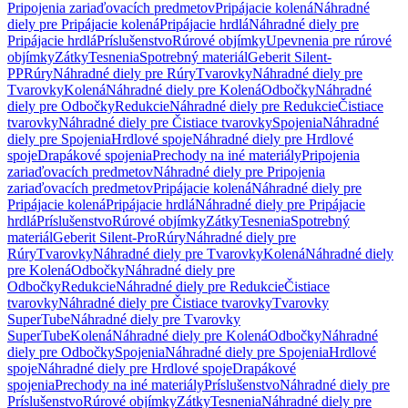
Pripojenia zariaďovacích predmetov
Pripájacie kolená
Náhradné
diely pre Pripájacie kolená
Pripájacie hrdlá
Náhradné diely pre
Pripájacie hrdlá
Príslušenstvo
Rúrové objímky
Upevnenia pre rúrové
objímky
Zátky
Tesnenia
Spotrebný materiál
Geberit Silent-
PP
Rúry
Náhradné diely pre Rúry
Tvarovky
Náhradné diely pre
Tvarovky
Kolená
Náhradné diely pre Kolená
Odbočky
Náhradné
diely pre Odbočky
Redukcie
Náhradné diely pre Redukcie
Čistiace
tvarovky
Náhradné diely pre Čistiace tvarovky
Spojenia
Náhradné
diely pre Spojenia
Hrdlové spoje
Náhradné diely pre Hrdlové
spoje
Drapákové spojenia
Prechody na iné materiály
Pripojenia
zariaďovacích predmetov
Náhradné diely pre Pripojenia
zariaďovacích predmetov
Pripájacie kolená
Náhradné diely pre
Pripájacie kolená
Pripájacie hrdlá
Náhradné diely pre Pripájacie
hrdlá
Príslušenstvo
Rúrové objímky
Zátky
Tesnenia
Spotrebný
materiál
Geberit Silent-Pro
Rúry
Náhradné diely pre
Rúry
Tvarovky
Náhradné diely pre Tvarovky
Kolená
Náhradné diely
pre Kolená
Odbočky
Náhradné diely pre
Odbočky
Redukcie
Náhradné diely pre Redukcie
Čistiace
tvarovky
Náhradné diely pre Čistiace tvarovky
Tvarovky
SuperTube
Náhradné diely pre Tvarovky
SuperTube
Kolená
Náhradné diely pre Kolená
Odbočky
Náhradné
diely pre Odbočky
Spojenia
Náhradné diely pre Spojenia
Hrdlové
spoje
Náhradné diely pre Hrdlové spoje
Drapákové
spojenia
Prechody na iné materiály
Príslušenstvo
Náhradné diely pre
Príslušenstvo
Rúrové objímky
Zátky
Tesnenia
Náhradné diely pre