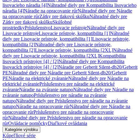
lisovacieho náradia [4]
Náhradné diely pre Kompatibilita lisovacieho
náradia [4]
Náradie na opracovanie rúr
Náhradné diely pre Náradie
na opracovanie rúr
Zátky pre tlakovú skúšku
Náhradné diely pre
Zátky pre tlakovú skúšku
Skúšobné
prostriedky
Príslušenstvo
Lisovacie prístroje
Náhradné diely pre
Lisovacie prístroje
Lisovacie prístroje, kompatibilita [1]
Náhradné
diely pre Lisovacie prístroje, kompatibilita [1]
Lisovacie prístroje,
kompatibilita [2]
Náhradné diely pre Lisovacie prístroje,
kompatibilita [2]
Lisovacie prístroje, kompatibilita [2XL]
Náhradné
diely pre Lisovacie prístroje, kompatibilita [2XL]
Kompatibilita
lisovacích prístrojov [4] / [2]
Náhradné diely pre Kompatibilita
lisovacích prístrojov [4] / [2]
Náradie pre Geberit Silent-db20/Geberit
PE
Náhradné diely pre Náradie pre Geberit Silent-db20/Geberit
PE
Náradie na elektrické zváranie
Náhradné diely pre Náradie na
elektrické zváranie
Príslušenstvo pre náradie na elektrické
zváranie
Náradie na zváranie natupo
Náhradné diely pre Náradie na
zváranie natupo
Príslušenstvo pre náradie na zváranie
natupo
Náhradné diely pre Príslušenstvo pre náradie na zváranie
natupo
Náradie na opracovanie rúr
Náhradné diely pre Náradie na
opracovanie rúr
Príslušenstvo pre náradie na opracovanie
rúr
Náhradné diely pre Príslušenstvo pre náradie na opracovanie
rúr
Ovládacie pomôcky
Diaľkové ovládania
Kategórie výrobku
Kúpeľňové série