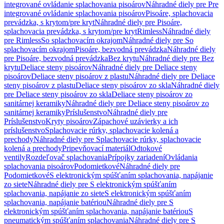
integrované ovládanie splachovania pisoárov
Náhradné diely pre Pre
integrované ovládanie splachovania pisoárov
Pisoáre, splachovacia
prevádzka, s krytom/pre kryt
Náhradné diely pre Pisoáre,
splachovacia prevádzka, s krytom/pre kryt
Rimless
Náhradné diely
pre Rimless
So splachovacím okrajom
Náhradné diely pre So
splachovacím okrajom
Pisoáre, bezvodná prevádzka
Náhradné diely
pre Pisoáre, bezvodná prevádzka
Bez krytu
Náhradné diely pre Bez
krytu
Deliace steny pisoárov
Náhradné diely pre Deliace steny
pisoárov
Deliace steny pisoárov z plastu
Náhradné diely pre Deliace
steny pisoárov z plastu
Deliace steny pisoárov zo skla
Náhradné diely
pre Deliace steny pisoárov zo skla
Deliace steny pisoárov zo
sanitárnej keramiky
Náhradné diely pre Deliace steny pisoárov zo
sanitárnej keramiky
Príslušenstvo
Náhradné diely pre
Príslušenstvo
Kryty pisoárov
Zápachové uzávierky a ich
príslušenstvo
Splachovacie rúrky, splachovacie kolená a
prechody
Náhradné diely pre Splachovacie rúrky, splachovacie
kolená a prechody
Pripevňovací materiál
Odtokové
ventily
Rozdeľovač splachovania
Prípojky zariadení
Ovládania
splachovania pisoárov
Podomietkové
Náhradné diely pre
Podomietkové
S elektronickým spúšťaním splachovania, napájanie
zo siete
Náhradné diely pre S elektronickým spúšťaním
splachovania, napájanie zo siete
S elektronickým spúšťaním
splachovania, napájanie batériou
Náhradné diely pre S
elektronickým spúšťaním splachovania, napájanie batériou
S
pneumatickým spúšťaním splachovania
Náhradné diely pre S