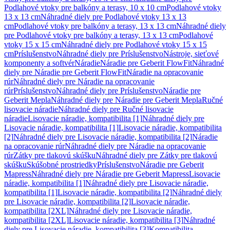
Podlahové vtoky pre balkóny a terasy, 10 x 10 cm
Podlahové vtoky
13 x 13 cm
Náhradné diely pre Podlahové vtoky 13 x 13
cm
Podlahové vtoky pre balkóny a terasy, 13 x 13 cm
Náhradné diely
pre Podlahové vtoky pre balkóny a terasy, 13 x 13 cm
Podlahové
vtoky 15 x 15 cm
Náhradné diely pre Podlahové vtoky 15 x 15
cm
Príslušenstvo
Náhradné diely pre Príslušenstvo
Nástroje, sieťové
komponenty a softvér
Náradie
Náradie pre Geberit FlowFit
Náhradné
diely pre Náradie pre Geberit FlowFit
Náradie na opracovanie
rúr
Náhradné diely pre Náradie na opracovanie
rúr
Príslušenstvo
Náhradné diely pre Príslušenstvo
Náradie pre
Geberit Mepla
Náhradné diely pre Náradie pre Geberit Mepla
Ručné
lisovacie náradie
Náhradné diely pre Ručné lisovacie
náradie
Lisovacie náradie, kompatibilita [1]
Náhradné diely pre
Lisovacie náradie, kompatibilita [1]
Lisovacie náradie, kompatibilita
[2]
Náhradné diely pre Lisovacie náradie, kompatibilita [2]
Náradie
na opracovanie rúr
Náhradné diely pre Náradie na opracovanie
rúr
Zátky pre tlakovú skúšku
Náhradné diely pre Zátky pre tlakovú
skúšku
Skúšobné prostriedky
Príslušenstvo
Náradie pre Geberit
Mapress
Náhradné diely pre Náradie pre Geberit Mapress
Lisovacie
náradie, kompatibilita [1]
Náhradné diely pre Lisovacie náradie,
kompatibilita [1]
Lisovacie náradie, kompatibilita [2]
Náhradné diely
pre Lisovacie náradie, kompatibilita [2]
Lisovacie náradie,
kompatibilita [2XL]
Náhradné diely pre Lisovacie náradie,
kompatibilita [2XL]
Lisovacie náradie, kompatibilita [3]
Náhradné
diely pre Lisovacie náradie, kompatibilita [3]
Kompatibilita