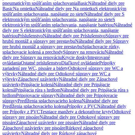
pneumatickým spúšťaním splachovania
Basic
Náhradné diely pre
Basic
Na omietku
Náhradné diely pre Na omietku
S elektronickým
spúšťaním splachovania, napájanie zo siete
Náhradné diely pre S
elektronickým spúšťaním splachovania, napájanie zo siete
S
elektronickým spúšťaním splachovania, napájanie batériou
Náhradné
diely pre S elektronickým spúšťaním splachovania, napájanie
batériou
Príslušenstvo
Náhradné diely pre Príslušenstvo
Súpravy pre
hrubú montáž a súpravy pre prestavbu
Náhradné diely pre Súpravy
pre hrubú montáž a súpravy pre prestavbu
Splachovacie rúrky,
splachovacie kolená a prechody
Súpravy na renováciu
Náhradné
diely pre Súpravy na renováciu
Krycie dosky
Integrované
ovládania
Ostatné príslušenstvo
Diaľkové ovládanie
Prípojky
zariadení pre WC, pisoáre a bidety
Odtokové súpravy pre WC a
výlevky
Náhradné diely pre Odtokové súpravy pre WC a
výlevky
Zápachové uzávierky
Náhradné diely pre Zápachové
uzávierky
Pripájacie kolená
Náhradné diely pre Pripájacie
kolená
Pripájacia rúra s hrdlom
Náhradné diely pre Pripájacia rúra s
hrdlom
Pripojovacie súpravy
Náhradné diely pre Pripojovacie
súpravy
Predĺženia splachovacieho kolena
Náhradné diely pre
Predĺženia splachovacieho kolena
Prípojky z PVC
Náhradné diely
pre Prípojky z PVC
Tesniace manžety a dekoratívne kryty
Odtokové
súpravy pre pisoáre
Náhradné diely pre Odtokové súpravy pre
pisoáre
Zápachové uzávierky pre pisoáre
Náhradné diely pre
Zápachové uzávierky pre pisoáre
Rúrkové zápachové
uzávierky
Náhradné diely pre Rúrkové zápachové