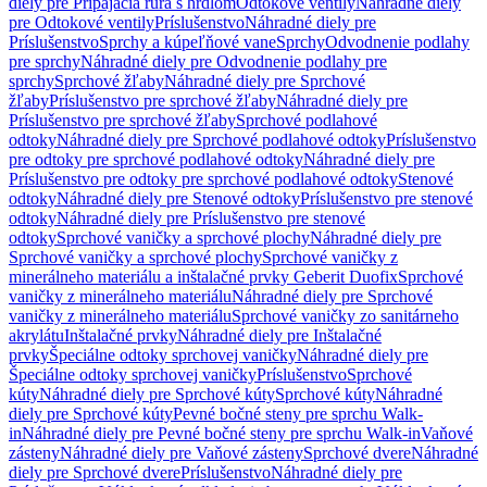
diely pre Pripájacia rúra s hrdlom
Odtokové ventily
Náhradné diely
pre Odtokové ventily
Príslušenstvo
Náhradné diely pre
Príslušenstvo
Sprchy a kúpeľňové vane
Sprchy
Odvodnenie podlahy
pre sprchy
Náhradné diely pre Odvodnenie podlahy pre
sprchy
Sprchové žľaby
Náhradné diely pre Sprchové
žľaby
Príslušenstvo pre sprchové žľaby
Náhradné diely pre
Príslušenstvo pre sprchové žľaby
Sprchové podlahové
odtoky
Náhradné diely pre Sprchové podlahové odtoky
Príslušenstvo
pre odtoky pre sprchové podlahové odtoky
Náhradné diely pre
Príslušenstvo pre odtoky pre sprchové podlahové odtoky
Stenové
odtoky
Náhradné diely pre Stenové odtoky
Príslušenstvo pre stenové
odtoky
Náhradné diely pre Príslušenstvo pre stenové
odtoky
Sprchové vaničky a sprchové plochy
Náhradné diely pre
Sprchové vaničky a sprchové plochy
Sprchové vaničky z
minerálneho materiálu a inštalačné prvky Geberit Duofix
Sprchové
vaničky z minerálneho materiálu
Náhradné diely pre Sprchové
vaničky z minerálneho materiálu
Sprchové vaničky zo sanitárneho
akrylátu
Inštalačné prvky
Náhradné diely pre Inštalačné
prvky
Špeciálne odtoky sprchovej vaničky
Náhradné diely pre
Špeciálne odtoky sprchovej vaničky
Príslušenstvo
Sprchové
kúty
Náhradné diely pre Sprchové kúty
Sprchové kúty
Náhradné
diely pre Sprchové kúty
Pevné bočné steny pre sprchu Walk-
in
Náhradné diely pre Pevné bočné steny pre sprchu Walk-in
Vaňové
zásteny
Náhradné diely pre Vaňové zásteny
Sprchové dvere
Náhradné
diely pre Sprchové dvere
Príslušenstvo
Náhradné diely pre