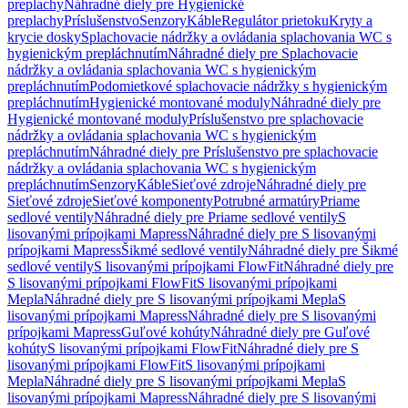
preplachy
Náhradné diely pre Hygienické
preplachy
Príslušenstvo
Senzory
Káble
Regulátor prietoku
Kryty a
krycie dosky
Splachovacie nádržky a ovládania splachovania WC s
hygienickým prepláchnutím
Náhradné diely pre Splachovacie
nádržky a ovládania splachovania WC s hygienickým
prepláchnutím
Podomietkové splachovacie nádržky s hygienickým
prepláchnutím
Hygienické montované moduly
Náhradné diely pre
Hygienické montované moduly
Príslušenstvo pre splachovacie
nádržky a ovládania splachovania WC s hygienickým
prepláchnutím
Náhradné diely pre Príslušenstvo pre splachovacie
nádržky a ovládania splachovania WC s hygienickým
prepláchnutím
Senzory
Káble
Sieťové zdroje
Náhradné diely pre
Sieťové zdroje
Sieťové komponenty
Potrubné armatúry
Priame
sedlové ventily
Náhradné diely pre Priame sedlové ventily
S
lisovanými prípojkami Mapress
Náhradné diely pre S lisovanými
prípojkami Mapress
Šikmé sedlové ventily
Náhradné diely pre Šikmé
sedlové ventily
S lisovanými prípojkami FlowFit
Náhradné diely pre
S lisovanými prípojkami FlowFit
S lisovanými prípojkami
Mepla
Náhradné diely pre S lisovanými prípojkami Mepla
S
lisovanými prípojkami Mapress
Náhradné diely pre S lisovanými
prípojkami Mapress
Guľové kohúty
Náhradné diely pre Guľové
kohúty
S lisovanými prípojkami FlowFit
Náhradné diely pre S
lisovanými prípojkami FlowFit
S lisovanými prípojkami
Mepla
Náhradné diely pre S lisovanými prípojkami Mepla
S
lisovanými prípojkami Mapress
Náhradné diely pre S lisovanými