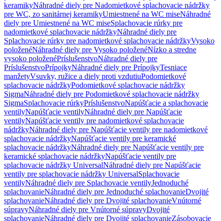
keramiky
Náhradné diely pre Nadomietkové splachovacie nádržky
pre WC, zo sanitárnej keramiky
Umiestnené na WC mise
Náhradné
diely pre Umiestnené na WC mise
Splachovacie rúrky pre
nadomietkové splachovacie nádržky
Náhradné diely pre
Splachovacie rúrky pre nadomietkové splachovacie nádržky
Vysoko
položené
Náhradné diely pre Vysoko položené
Nízko a stredne
vysoko položené
Príslušenstvo
Náhradné diely pre
Príslušenstvo
Prípojky
Náhradné diely pre Prípojky
Tesniace
manžety
Vsuvky, ružice a diely proti vzdutiu
Podomietkové
splachovacie nádržky
Podomietkové splachovacie nádržky
Sigma
Náhradné diely pre Podomietkové splachovacie nádržky
Sigma
Splachovacie rúrky
Príslušenstvo
Napúšťacie a splachovacie
ventily
Napúšťacie ventily
Náhradné diely pre Napúšťacie
ventily
Napúšťacie ventily pre nadomietkové splachovacie
nádržky
Náhradné diely pre Napúšťacie ventily pre nadomietkové
splachovacie nádržky
Napúšťacie ventily pre keramické
splachovacie nádržky
Náhradné diely pre Napúšťacie ventily pre
keramické splachovacie nádržky
Napúšťacie ventily pre
splachovacie nádržky Universal
Náhradné diely pre Napúšťacie
ventily pre splachovacie nádržky Universal
Splachovacie
ventily
Náhradné diely pre Splachovacie ventily
Jednoduché
splachovanie
Náhradné diely pre Jednoduché splachovanie
Dvojité
splachovanie
Náhradné diely pre Dvojité splachovanie
Vnútorné
súpravy
Náhradné diely pre Vnútorné súpravy
Dvojité
splachovanie
Náhradné diely pre Dvojité splachovanie
Zásobovacie