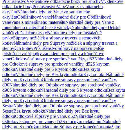
Príslušenstvo
Výklenkové odkladacie boxy pre sprchy
Výklenkové
odkladacie boxy
Príslušenstvo
Vane
Vane zo sanitárneho
akrylátu
Náhradné diely pre Vane zo sanitárneho
akrylátu
Obdĺžnikové vane
Náhradné diely pre Obdĺžnikové
vane
Vane z minerálneho materiálu
Náhradné diely pre Vane z
minerálneho materiálu
Detské vaničky
Náhradné diely pre Detské
vaničky
Inštalačné prvky
Náhradné diely pre Inštalačné
prvky
Súpravy nožičiek a súpravy traverz a stenových
kotiev
Náhradné diely pre Súpravy nožičiek a súpravy traverz a
stenových kotiev
Príslušenstvo
Súpravy na opravu
Ďalšie
príslušenstvo
Prípojky zariadení pre sprchy a kúpeľňové
vane
Odtokové súpravy pre sprchové vaničky, d52
Náhradné diely
pre Odtokové súpravy pre sprchové vaničky, d52
S krytom
odtoku
Náhradné diely pre S krytom odtoku
Bez krytu
odtoku
Náhradné diely pre Bez krytu odtoku
Kryt odtoku
Náhradné
diely pre Kryt odtoku
Odtokové súpravy pre sprchové vaničky,
d90
Náhradné diely pre Odtokové súpravy pre sprchové vaničky,
d90
S krytom odtoku
Náhradné diely pre S krytom odtoku
Bez krytu
odtoku
Náhradné diely pre Bez krytu odtoku
Kryt odtoku
Náhradné
diely pre Kryt odtoku
Odtokové súpravy pre sprchové vaničky
Sestra
Náhradné diely pre Odtokové súpravy pre sprchové vaničky
Sestra
Bez krytu odtoku
Náhradné diely pre Bez krytu
odtoku
Odtokové súpravy pre vane, d52
Náhradné diely pre
Odtokové súpravy pre vane, d52
S otočným ovládaním
Náhradné
diely pre S otočným ovládaním
Súpravy pre konečnú montáž pre