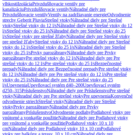
vlhkosti
Izolácia
Privzdušňovacie ventily pre
kanalizáciu
Privzdušňovacie ventily
Náhradné diely pre
Privzdušňovacie ventily
Ventily na zadržiavanie energie
Odvodnenie
strechy Geberit Pluvia
Strešné vtoky
Náhradné diely pre Strešné
vtoky
Strešné vtoky do 12 l/s
Náhradné diely pre Strešné vtoky do 12
l/s
Strešné vtoky do 25 l/s
Náhradné diely pre Strešné vtoky do 25
l/s
Strešné vtoky pre strešné žľaby
Náhradné diely pre Strešné vtoky
pre strešné žľaby
Strešné vtoky do 12 l/s
Náhradné diely pre Strešné
vtoky do 12 l/s
Strešné vtoky do 25 l/s
Náhradné diely pre Strešné
vtoky do 25 l/s
Prvky parozábrany
Náhradné diely pre Prvky
parozábrany
Pre strešné vtoky do 12 l/s
Náhradné diely pre Pre
strešné vtoky do 12 l/s
Pre strešné vtoky do 25 l/s
Bezpečnostné
prepady
Náhradné diely pre Bezpečnostné prepady
Pre strešné vtoky
do 12 l/s
Náhradné diely pre Pre strešné vtoky do 12 l/s
Pre strešné
vtoky do 25 l/s
Náhradné diely pre Pre strešné vtoky do 25
l/s
Upevnenia
Upevňovací systém d40–200
Upevňovací systém
d250–315
Príslušenstvo
Náhradné diely pre Príslušenstvo
Pre strešné
vtoky
Náhradné diely pre Pre strešné vtoky
Pre upevnenia
Konvenčné
odvodnenie striech
Strešné vtoky
Náhradné diely pre Strešné
vtoky
Prvky parozábrany
Náhradné diely pre Prvky
parozábrany
Príslušenstvo
Odvodnenie podlahy
Podlahové vtoky pre
vnútorné a vonkajšie použitie
Náhradné diely pre Podlahové vtoky
pre vnútorné a vonkajšie použitie
Podlahové vtoky 10 x 10
cm
Náhradné diely pre Podlahové vtoky 10 x 10 cm
Podlahové
vtoky pre balkóny a terasy, 10 x 10 cm
Náhradné diely pre