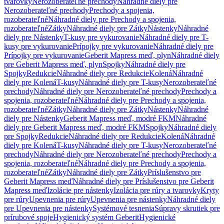
tvarovky
Nerozoberateľné prechody
Náhradné diely pre
Nerozoberateľné prechody
Prechody a spojenia,
rozoberateľné
Náhradné diely pre Prechody a spojenia,
rozoberateľné
Zátky
Náhradné diely pre Zátky
Nástenky
Náhradné
diely pre Nástenky
T-kusy pre vykurovanie
Náhradné diely pre T-
kusy pre vykurovanie
Prípojky pre vykurovanie
Náhradné diely pre
Prípojky pre vykurovanie
Geberit Mapress meď, plyn
Náhradné diely
pre Geberit Mapress meď, plyn
Spojky
Náhradné diely pre
Spojky
Redukcie
Náhradné diely pre Redukcie
Kolená
Náhradné
diely pre Kolená
T-kusy
Náhradné diely pre T-kusy
Nerozoberateľné
prechody
Náhradné diely pre Nerozoberateľné prechody
Prechody a
spojenia, rozoberateľné
Náhradné diely pre Prechody a spojenia,
rozoberateľné
Zátky
Náhradné diely pre Zátky
Nástenky
Náhradné
diely pre Nástenky
Geberit Mapress meď, modré FKM
Náhradné
diely pre Geberit Mapress meď, modré FKM
Spojky
Náhradné diely
pre Spojky
Redukcie
Náhradné diely pre Redukcie
Kolená
Náhradné
diely pre Kolená
T-kusy
Náhradné diely pre T-kusy
Nerozoberateľné
prechody
Náhradné diely pre Nerozoberateľné prechody
Prechody a
spojenia, rozoberateľné
Náhradné diely pre Prechody a spojenia,
rozoberateľné
Zátky
Náhradné diely pre Zátky
Príslušenstvo pre
Geberit Mapress meď
Náhradné diely pre Príslušenstvo pre Geberit
Mapress meď
Izolácie pre nástenky
Izolácia pre rúry a tvarovky
Kryty
pre rúry
Upevnenia pre rúry
Upevnenia pre nástenky
Náhradné diely
pre Upevnenia pre nástenky
Systémové tesnenia
Súpravy skrutiek pre
prírubové spoje
Hygienický systém Geberit
Hygienické