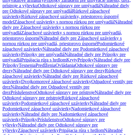
umývadlové armatúry
Prípojky zariadení pre umývacie miesto, drez,
prístroje a výlevku
Odtokové súpravy pre umývadlá
Náhradné diely
pre Odtokové súpravy pre umývadlá
Rúrkové zápachové
uzávierky
Rúrkové zápachové uzávierky, priestorovo úsporný
model
Zápachové uzávierky s nornou rúrkou pre umývadlá
Náhradné
diely pre Zápachové uzávierky s nornou rúrkou pre
umývadlá
Zápachové uzávierky s nornou rúrkou pre umývadlá,
priestorovo úsporné
Náhradné diely pre Zápachové uzávierky s
nornou rúrkou pre umývadlá, priestorovo úsporné
Podomietkové
zápachové uzávierky
Náhradné diely pre Podomietkové zápachové
uzávierky
Prípojky pre umývadlá
Náhradné diely pre Prípojky pre
umývadlá
Pripájacia rúra s hrdlom
Kryty
Prípojky
Náhradné diely pre
Prípojky
Tesnenia
Predĺženia
Ovládania
Odtokové súpravy pre
drezy
Náhradné diely pre Odtokové súpravy pre drezy
Rúrkové
zápachové uzávierky
Náhradné diely pre Rúrkové zápachové
uzávierky
Dvojkomorové zápachové uzávierky
Odpadové ventily pre
drez
Náhradné diely pre Odpadové ventily pre
drez
Príslušenstvo
Odtokové súpravy pre prístroje
Náhradné diely pre
Odtokové súpravy pre prístroje
Rúrkové zápachové
uzávierky
Podomietkové zápachové uzávierky
Náhradné diely pre
Podomietkové zápachové uzávierky
Nadomietkové zápachové
uzávierky
Náhradné diely pre Nadomietkové zápachové
uzávierky
Prípojky
Príslušenstvo
Odtokové súpravy pre
výlevky
Náhradné diely pre Odtokové súpravy pre
výlevky
Zápachové uzávierky
Pripájacia rúra s hrdlom
Náhradné