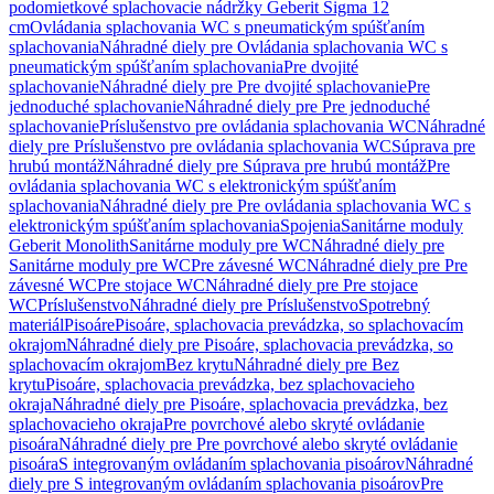
podomietkové splachovacie nádržky Geberit Sigma 12
cm
Ovládania splachovania WC s pneumatickým spúšťaním
splachovania
Náhradné diely pre Ovládania splachovania WC s
pneumatickým spúšťaním splachovania
Pre dvojité
splachovanie
Náhradné diely pre Pre dvojité splachovanie
Pre
jednoduché splachovanie
Náhradné diely pre Pre jednoduché
splachovanie
Príslušenstvo pre ovládania splachovania WC
Náhradné
diely pre Príslušenstvo pre ovládania splachovania WC
Súprava pre
hrubú montáž
Náhradné diely pre Súprava pre hrubú montáž
Pre
ovládania splachovania WC s elektronickým spúšťaním
splachovania
Náhradné diely pre Pre ovládania splachovania WC s
elektronickým spúšťaním splachovania
Spojenia
Sanitárne moduly
Geberit Monolith
Sanitárne moduly pre WC
Náhradné diely pre
Sanitárne moduly pre WC
Pre závesné WC
Náhradné diely pre Pre
závesné WC
Pre stojace WC
Náhradné diely pre Pre stojace
WC
Príslušenstvo
Náhradné diely pre Príslušenstvo
Spotrebný
materiál
Pisoáre
Pisoáre, splachovacia prevádzka, so splachovacím
okrajom
Náhradné diely pre Pisoáre, splachovacia prevádzka, so
splachovacím okrajom
Bez krytu
Náhradné diely pre Bez
krytu
Pisoáre, splachovacia prevádzka, bez splachovacieho
okraja
Náhradné diely pre Pisoáre, splachovacia prevádzka, bez
splachovacieho okraja
Pre povrchové alebo skryté ovládanie
pisoára
Náhradné diely pre Pre povrchové alebo skryté ovládanie
pisoára
S integrovaným ovládaním splachovania pisoárov
Náhradné
diely pre S integrovaným ovládaním splachovania pisoárov
Pre