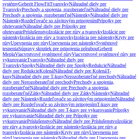
systémy
Geberit FlowFit
Tvarovky
Náhradné diely pre
Tvarovky
Prechody a spojenia, rozoberateľné
Náhradné diely pre
Prechody a spojenia, rozoberateľné
Nástenky
Náhradné diely pre
Nástenky
Rozdeľovače so závitovým pripojením
Prípojky pre
ohrievanie
Náhradné diely pre Prípojky pre
ohrievanie
Príslušenstvo
Izolácie pre rúry a tvarovky
Izolácie pre
nástenky
Izolácia pre rúry a tvarovky
Izolácia pre nástenky
Kryty pre
rúry
Upevnenia pre rúry
Upevnenia pre nástenky
Systémové
tesnenia
Súpravy skrutiek pre pripojenia prírubou
Geberit
Mepla
Viacvrstvové systémové rúry
Viacvrstvové systémové rúry pre
vykurovanie
Tvarovky
Náhradné diely pre
Tvarovky
Spojky
Náhradné diely pre Spojky
Redukcie
Náhradné
diely pre Redukcie
Kolená
Náhradné diely pre Kolená
T-
kusy
Náhradné diely pre T-kusy
Nerozoberateľné prechody
Náhradné
diely pre Nerozoberateľné prechody
Prechody a spojenia,
rozoberateľné
Náhradné diely pre Prechody a spojenia,
rozoberateľné
Zátky
Náhradné diely pre Zátky
Nástenky
Náhradné
diely pre Nástenky
Rozdeľovače so závitovým pripojením
Náhradné
diely pre Rozdeľovače so závitovým pripojením
T-kusy pre
vykurovanie
Náhradné diely pre T-kusy pre vykurovanie
Prípojky
pre vykurovanie
Náhradné diely pre Prípojky pre
vykurovanie
Príslušenstvo
Náhradné diely pre Príslušenstvo
Izolácie
pre rúry a tvarovky
Izolácie pre nástenky
Izolácia pre rúry a
tvarovky
Izolácia pre nástenky
Kryty pre rúry
Upevnenia pre
rúry
Upevnenia pre nástenky
Náhradné diely pre Upevnenia pre