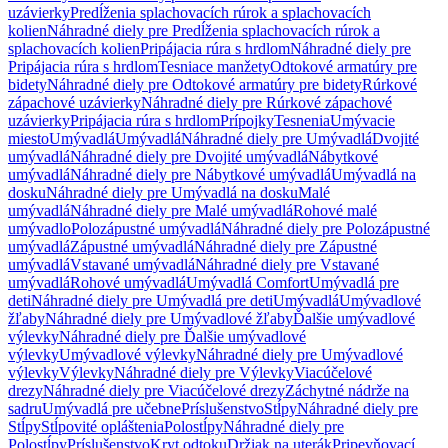
uzávierky
Predĺženia splachovacích rúrok a splachovacích
kolien
Náhradné diely pre Predĺženia splachovacích rúrok a
splachovacích kolien
Pripájacia rúra s hrdlom
Náhradné diely pre
Pripájacia rúra s hrdlom
Tesniace manžety
Odtokové armatúry pre
bidety
Náhradné diely pre Odtokové armatúry pre bidety
Rúrkové
zápachové uzávierky
Náhradné diely pre Rúrkové zápachové
uzávierky
Pripájacia rúra s hrdlom
Prípojky
Tesnenia
Umývacie
miesto
Umývadlá
Umývadlá
Náhradné diely pre Umývadlá
Dvojité
umývadlá
Náhradné diely pre Dvojité umývadlá
Nábytkové
umývadlá
Náhradné diely pre Nábytkové umývadlá
Umývadlá na
dosku
Náhradné diely pre Umývadlá na dosku
Malé
umývadlá
Náhradné diely pre Malé umývadlá
Rohové malé
umývadlo
Polozápustné umývadlá
Náhradné diely pre Polozápustné
umývadlá
Zápustné umývadlá
Náhradné diely pre Zápustné
umývadlá
Vstavané umývadlá
Náhradné diely pre Vstavané
umývadlá
Rohové umývadlá
Umývadlá Comfort
Umývadlá pre
deti
Náhradné diely pre Umývadlá pre deti
Umývadlá
Umývadlové
žľaby
Náhradné diely pre Umývadlové žľaby
Ďalšie umývadlové
výlevky
Náhradné diely pre Ďalšie umývadlové
výlevky
Umývadlové výlevky
Náhradné diely pre Umývadlové
výlevky
Výlevky
Náhradné diely pre Výlevky
Viacúčelové
drezy
Náhradné diely pre Viacúčelové drezy
Záchytné nádrže na
sadru
Umývadlá pre učebne
Príslušenstvo
Stĺpy
Náhradné diely pre
Stĺpy
Stĺpovité opláštenia
Polostĺpy
Náhradné diely pre
Polostĺpy
Príslušenstvo
Kryt odtoku
Držiak na uterák
Pripevňovací