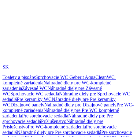
SK
Toalety a pisoáre
Sprchovacie WC Geberit AquaClean
WC-
kompletné zariadenia
Náhradné diely pre WC-kompletné
zariadenia
Závesné WC
Náhradné diely pre Závesné
WC
Sprchovacie WC sedadlá
Náhradné diely pre Sprchovacie WC
sedadlá
Pre keramiky WC
Náhradné diely pre Pre keramiky
WC
Dizajnové panely
Náhradné diely pre Dizajnové panely
Pre WC-
kompletné zariadenia
Náhradné diely pre Pre WC-kompletné
zariadenia
Pre sprchovacie sedadlá
Náhradné diely pre Pre
sprchovacie sedadlá
Príslušenstvo
Náhradné diely pre
Príslušenstvo
Pre WC-kompletné zariadenia
Pre sprchovacie
sedadlá
Náhradné diely pre Pre sprchovacie sedadlá
Pre sprchovacie