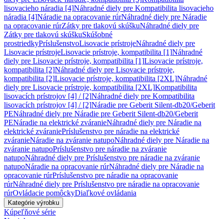
lisovacieho náradia [4]
Náhradné diely pre Kompatibilita lisovacieho
náradia [4]
Náradie na opracovanie rúr
Náhradné diely pre Náradie
na opracovanie rúr
Zátky pre tlakovú skúšku
Náhradné diely pre
Zátky pre tlakovú skúšku
Skúšobné
prostriedky
Príslušenstvo
Lisovacie prístroje
Náhradné diely pre
Lisovacie prístroje
Lisovacie prístroje, kompatibilita [1]
Náhradné
diely pre Lisovacie prístroje, kompatibilita [1]
Lisovacie prístroje,
kompatibilita [2]
Náhradné diely pre Lisovacie prístroje,
kompatibilita [2]
Lisovacie prístroje, kompatibilita [2XL]
Náhradné
diely pre Lisovacie prístroje, kompatibilita [2XL]
Kompatibilita
lisovacích prístrojov [4] / [2]
Náhradné diely pre Kompatibilita
lisovacích prístrojov [4] / [2]
Náradie pre Geberit Silent-db20/Geberit
PE
Náhradné diely pre Náradie pre Geberit Silent-db20/Geberit
PE
Náradie na elektrické zváranie
Náhradné diely pre Náradie na
elektrické zváranie
Príslušenstvo pre náradie na elektrické
zváranie
Náradie na zváranie natupo
Náhradné diely pre Náradie na
zváranie natupo
Príslušenstvo pre náradie na zváranie
natupo
Náhradné diely pre Príslušenstvo pre náradie na zváranie
natupo
Náradie na opracovanie rúr
Náhradné diely pre Náradie na
opracovanie rúr
Príslušenstvo pre náradie na opracovanie
rúr
Náhradné diely pre Príslušenstvo pre náradie na opracovanie
rúr
Ovládacie pomôcky
Diaľkové ovládania
Kategórie výrobku
Kúpeľňové série