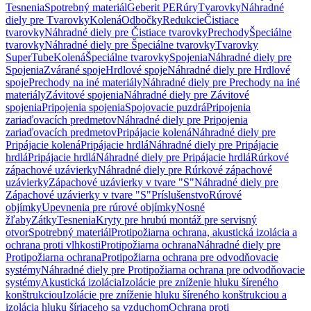
Tesnenia
Spotrebný materiál
Geberit PE
Rúry
Tvarovky
Náhradné
diely pre Tvarovky
Kolená
Odbočky
Redukcie
Čistiace
tvarovky
Náhradné diely pre Čistiace tvarovky
Prechody
Špeciálne
tvarovky
Náhradné diely pre Špeciálne tvarovky
Tvarovky
SuperTube
Kolená
Špeciálne tvarovky
Spojenia
Náhradné diely pre
Spojenia
Zvárané spoje
Hrdlové spoje
Náhradné diely pre Hrdlové
spoje
Prechody na iné materiály
Náhradné diely pre Prechody na iné
materiály
Závitové spojenia
Náhradné diely pre Závitové
spojenia
Pripojenia spojenia
Spojovacie puzdrá
Pripojenia
zariaďovacích predmetov
Náhradné diely pre Pripojenia
zariaďovacích predmetov
Pripájacie kolená
Náhradné diely pre
Pripájacie kolená
Pripájacie hrdlá
Náhradné diely pre Pripájacie
hrdlá
Pripájacie hrdlá
Náhradné diely pre Pripájacie hrdlá
Rúrkové
zápachové uzávierky
Náhradné diely pre Rúrkové zápachové
uzávierky
Zápachové uzávierky v tvare "S"
Náhradné diely pre
Zápachové uzávierky v tvare "S"
Príslušenstvo
Rúrové
objímky
Upevnenia pre rúrové objímky
Nosné
žľaby
Zátky
Tesnenia
Kryty pre hrubú montáž pre servisný
otvor
Spotrebný materiál
Protipožiarna ochrana, akustická izolácia a
ochrana proti vlhkosti
Protipožiarna ochrana
Náhradné diely pre
Protipožiarna ochrana
Protipožiarna ochrana pre odvodňovacie
systémy
Náhradné diely pre Protipožiarna ochrana pre odvodňovacie
systémy
Akustická izolácia
Izolácie pre zníženie hluku šíreného
konštrukciou
Izolácie pre zníženie hluku šíreného konštrukciou a
izolácia hluku šíriaceho sa vzduchom
Ochrana proti