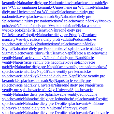
keramiky
Náhradné diely pre Nadomietkové splachovacie nádržky
pre WC, zo sanitárnej keramiky
Umiestnené na WC mise
Náhradné
diely pre Umiestnené na WC mise
Splachovacie rúrky pre
nadomietkové splachovacie nádržky
Náhradné diely pre
Splachovacie rúrky pre nadomietkové splachovacie nádržky
Vysoko
položené
Náhradné diely pre Vysoko položené
Nízko a stredne
vysoko položené
Príslušenstvo
Náhradné diely pre
Príslušenstvo
Prípojky
Náhradné diely pre Prípojky
Tesniace
manžety
Vsuvky, ružice a diely proti vzdutiu
Podomietkové
splachovacie nádržky
Podomietkové splachovacie nádržky
Sigma
Náhradné diely pre Podomietkové splachovacie nádržky
Sigma
Splachovacie rúrky
Príslušenstvo
Napúšťacie a splachovacie
ventily
Napúšťacie ventily
Náhradné diely pre Napúšťacie
ventily
Napúšťacie ventily pre nadomietkové splachovacie
nádržky
Náhradné diely pre Napúšťacie ventily pre nadomietkové
splachovacie nádržky
Napúšťacie ventily pre keramické
splachovacie nádržky
Náhradné diely pre Napúšťacie ventily pre
keramické splachovacie nádržky
Napúšťacie ventily pre
splachovacie nádržky Universal
Náhradné diely pre Napúšťacie
ventily pre splachovacie nádržky Universal
Splachovacie
ventily
Náhradné diely pre Splachovacie ventily
Jednoduché
splachovanie
Náhradné diely pre Jednoduché splachovanie
Dvojité
splachovanie
Náhradné diely pre Dvojité splachovanie
Vnútorné
súpravy
Náhradné diely pre Vnútorné súpravy
Dvojité
splachovanie
Náhradné diely pre Dvojité splachovanie
Zásobovacie