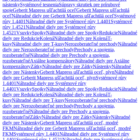
nástenky
Systémové tesnenia
Súpravy skrutiek pre prírubové
spoje
Geberit Mapress ušľachtilá oceľ
Geberit Mapress ušľachtilá
oceľ
Náhradné diely pre Geberit Mapress ušľachtilá oceľ
Systémové
rúry 1.4401
Náhradné diely pre Systémové rúry 1.4401
Systémové
rúry 1.4521
Náhradné diely pre Systémové rúry
1.4521
Vsuvky
Spojky
Náhradné diely pre Spojky
Redukcie
Náhradné
diely pre Redukcie
Kolená
Náhradné diely pre Kolená
T-
kusy
Náhradné diely pre T-kusy
Nerozoberateľné prechody
Náhradné
diely pre Nerozoberateľné prechody
Prechody a spojenia,
rozoberateľné
Náhradné diely pre Prechody a spojenia,
rozoberateľné
Axiálne kompenzátory
Náhradné diely pre Axiálne
kompenzátory
Zátky
Náhradné diely pre Zátky
Nástenky
Náhradné
diely pre Nástenky
Geberit Mapress ušľachtilá oceľ, plyn
Náhradné
diely pre Geberit Mapress ušľachtilá oceľ, plyn
Systémové rúry
1.4401
Náhradné diely pre Systémové rúry
1.4401
Vsuvky
Spojky
Náhradné diely pre Spojky
Redukcie
Náhradné
diely pre Redukcie
Kolená
Náhradné diely pre Kolená
T-
kusy
Náhradné diely pre T-kusy
Nerozoberateľné prechody
Náhradné
diely pre Nerozoberateľné prechody
Prechody a spojenia,
rozoberateľné
Náhradné diely pre Prechody a spojenia,
rozoberateľné
Zátky
Náhradné diely pre Zátky
Nástenky
Náhradné
diely pre Nástenky
Geberit Mapress ušľachtilá oceľ, modré
FKM
Náhradné diely pre Geberit Mapress ušľachtilá oceľ, modré
FKM
Systémové rúry 1.4401
Náhradné diely pre Systémové rúry
1.4401
Systémové rúry 1.4521
Náhradné diely pre Systémové rúry