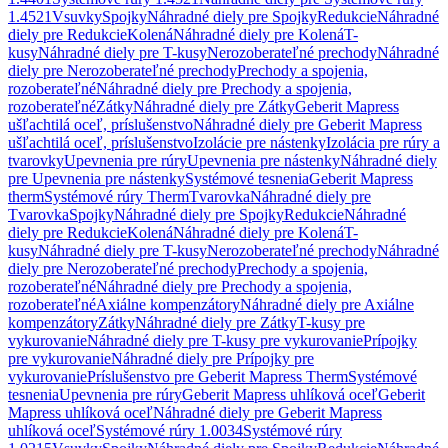
1.4521
Vsuvky
Spojky
Náhradné diely pre Spojky
Redukcie
Náhradné
diely pre Redukcie
Kolená
Náhradné diely pre Kolená
T-
kusy
Náhradné diely pre T-kusy
Nerozoberateľné prechody
Náhradné
diely pre Nerozoberateľné prechody
Prechody a spojenia,
rozoberateľné
Náhradné diely pre Prechody a spojenia,
rozoberateľné
Zátky
Náhradné diely pre Zátky
Geberit Mapress
ušľachtilá oceľ, príslušenstvo
Náhradné diely pre Geberit Mapress
ušľachtilá oceľ, príslušenstvo
Izolácie pre nástenky
Izolácia pre rúry a
tvarovky
Upevnenia pre rúry
Upevnenia pre nástenky
Náhradné diely
pre Upevnenia pre nástenky
Systémové tesnenia
Geberit Mapress
therm
Systémové rúry Therm
Tvarovka
Náhradné diely pre
Tvarovka
Spojky
Náhradné diely pre Spojky
Redukcie
Náhradné
diely pre Redukcie
Kolená
Náhradné diely pre Kolená
T-
kusy
Náhradné diely pre T-kusy
Nerozoberateľné prechody
Náhradné
diely pre Nerozoberateľné prechody
Prechody a spojenia,
rozoberateľné
Náhradné diely pre Prechody a spojenia,
rozoberateľné
Axiálne kompenzátory
Náhradné diely pre Axiálne
kompenzátory
Zátky
Náhradné diely pre Zátky
T-kusy pre
vykurovanie
Náhradné diely pre T-kusy pre vykurovanie
Prípojky
pre vykurovanie
Náhradné diely pre Prípojky pre
vykurovanie
Príslušenstvo pre Geberit Mapress Therm
Systémové
tesnenia
Upevnenia pre rúry
Geberit Mapress uhlíková oceľ
Geberit
Mapress uhlíková oceľ
Náhradné diely pre Geberit Mapress
uhlíková oceľ
Systémové rúry 1.0034
Systémové rúry