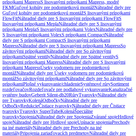
prípojkami Mapress
S lisovanými prípojkami Mapress, modré
FKM
Guľové kohúty pre podomietkovú montáž
Náhradné diely pre
Guľové kohúty pre podomietkovú montáž
S lisovanými prípojkami
FlowFit
Náhradné diely pre S lisovanými prípojkami FlowFit
S
lisovanými prípojkami Mepla
Náhradné diely pre S lisovanými
prípojkami Mepla
S lisovanými prípojkami Volex
Náhradné diely pre
S lisovanými prípojkami Volex
S prípojkami Compact
Náhradné
diely pre S prípojkami Compact
S lisovanými prípojkami
Mapress
Náhradné diely pre S lisovanými prípojkami Mapress
So
závitovými prípojkami
Náhradné diely pre So závitovými
prípojkami
Spätné ventily
Náhradné diely pre Spätné ventily
S
lisovanými prípojkami Mapress
Náhradné diely pre S lisovanými
prípojkami Mapress
Úseky vodomeru pre podomietkovú
montáž
Náhradné diely pre Úseky vodomeru pre podomietkovú
montáž
So závitovými prípojkami
Náhradné diely pre So závitovými
prípojkami
Plošné vykurovanie/chladenie
Systémové rúry
Sortiment
rozdeľovačov
Rozdeľovače pre podlahové vykurovanie
Kanalizačné
systémy budov
Geberit Silent-db20
Rúry
Tvarovky
Náhradné diely
pre Tvarovky
Kolená
Odbočky
Náhradné diely pre
Odbočky
Redukcie
Čistiace tvarovky
Náhradné diely pre Čistiace
tvarovky
Tvarovky SuperTube
Kolená
Špeciálne
tvarovky
Spojenia
Náhradné diely pre Spojenia
Zvárané spoje
Hrdlové
spoje
Náhradné diely pre Hrdlové spoje
Upínacie spojenia
Prechody
na iné materiály
Náhradné diely pre Prechody na iné
materiály
Pripojenia zariaďovacích predmetov
Náhradné diely pre