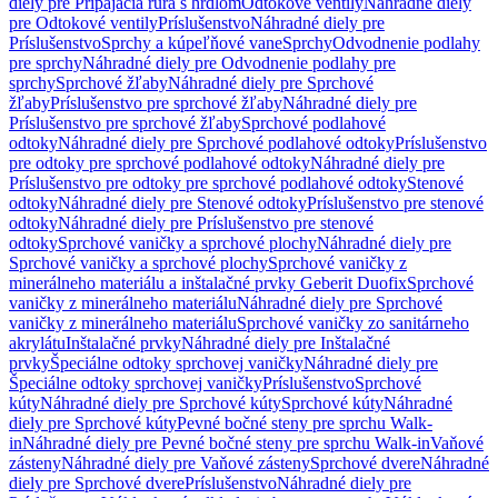
diely pre Pripájacia rúra s hrdlom
Odtokové ventily
Náhradné diely
pre Odtokové ventily
Príslušenstvo
Náhradné diely pre
Príslušenstvo
Sprchy a kúpeľňové vane
Sprchy
Odvodnenie podlahy
pre sprchy
Náhradné diely pre Odvodnenie podlahy pre
sprchy
Sprchové žľaby
Náhradné diely pre Sprchové
žľaby
Príslušenstvo pre sprchové žľaby
Náhradné diely pre
Príslušenstvo pre sprchové žľaby
Sprchové podlahové
odtoky
Náhradné diely pre Sprchové podlahové odtoky
Príslušenstvo
pre odtoky pre sprchové podlahové odtoky
Náhradné diely pre
Príslušenstvo pre odtoky pre sprchové podlahové odtoky
Stenové
odtoky
Náhradné diely pre Stenové odtoky
Príslušenstvo pre stenové
odtoky
Náhradné diely pre Príslušenstvo pre stenové
odtoky
Sprchové vaničky a sprchové plochy
Náhradné diely pre
Sprchové vaničky a sprchové plochy
Sprchové vaničky z
minerálneho materiálu a inštalačné prvky Geberit Duofix
Sprchové
vaničky z minerálneho materiálu
Náhradné diely pre Sprchové
vaničky z minerálneho materiálu
Sprchové vaničky zo sanitárneho
akrylátu
Inštalačné prvky
Náhradné diely pre Inštalačné
prvky
Špeciálne odtoky sprchovej vaničky
Náhradné diely pre
Špeciálne odtoky sprchovej vaničky
Príslušenstvo
Sprchové
kúty
Náhradné diely pre Sprchové kúty
Sprchové kúty
Náhradné
diely pre Sprchové kúty
Pevné bočné steny pre sprchu Walk-
in
Náhradné diely pre Pevné bočné steny pre sprchu Walk-in
Vaňové
zásteny
Náhradné diely pre Vaňové zásteny
Sprchové dvere
Náhradné
diely pre Sprchové dvere
Príslušenstvo
Náhradné diely pre