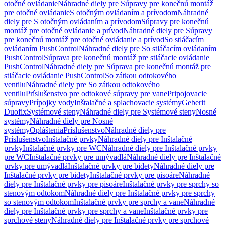
otočné ovládanie
Náhradné diely pre Súpravy pre konečnú montáž
pre otočné ovládanie
S otočným ovládaním a prívodom
Náhradné
diely pre S otočným ovládaním a prívodom
Súpravy pre konečnú
montáž pre otočné ovládanie a prívod
Náhradné diely pre Súpravy
pre konečnú montáž pre otočné ovládanie a prívod
So stláčacím
ovládaním PushControl
Náhradné diely pre So stláčacím ovládaním
PushControl
Súprava pre konečnú montáž pre stláčacie ovládanie
PushControl
Náhradné diely pre Súprava pre konečnú montáž pre
stláčacie ovládanie PushControl
So zátkou odtokového
ventilu
Náhradné diely pre So zátkou odtokového
ventilu
Príslušenstvo pre odtokové súpravy pre vane
Pripojovacie
súpravy
Prípojky vody
Inštalačné a splachovacie systémy
Geberit
Duofix
Systémové steny
Náhradné diely pre Systémové steny
Nosné
systémy
Náhradné diely pre Nosné
systémy
Opláštenia
Príslušenstvo
Náhradné diely pre
Príslušenstvo
Inštalačné prvky
Náhradné diely pre Inštalačné
prvky
Inštalačné prvky pre WC
Náhradné diely pre Inštalačné prvky
pre WC
Inštalačné prvky pre umývadlá
Náhradné diely pre Inštalačné
prvky pre umývadlá
Inštalačné prvky pre bidety
Náhradné diely pre
Inštalačné prvky pre bidety
Inštalačné prvky pre pisoáre
Náhradné
diely pre Inštalačné prvky pre pisoáre
Inštalačné prvky pre sprchy so
stenovým odtokom
Náhradné diely pre Inštalačné prvky pre sprchy
so stenovým odtokom
Inštalačné prvky pre sprchy a vane
Náhradné
diely pre Inštalačné prvky pre sprchy a vane
Inštalačné prvky pre
sprchové steny
Náhradné diely pre Inštalačné prvky pre sprchové