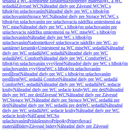
sedadlá a WC-kompletné zariadenia
Spotrebný materiál
WC a WC
sedadlá
Závesné WC
Náhradné diely pre Závesné WC
WC s
hlbokým splachovaním
Náhradné diely pre WC s hlbokým
splachovaním
Stojace WC
Náhradné diely pre Stojace WC
WC s
hlbokým splachovaním pre splachovaciu nádržku umiestnenú na
WC mise
Náhradné diely pre WC s hlbokým splachovaním pre
splachovaciu nádržku umiestnenú na WC mise
WC s hlbokým
splachovaním
Náhradné diely pre WC s hlbokým
splachovaním
Nadomietkové splachovacie nádržky pre WC, zo
sanitárnej keramiky
Umiestnené na WC mise
WC sedadlá
Náhradné
diely pre WC sedadlá
WC sedadlá
Náhradné diely pre WC
sedadlá
WC Comfort
Náhradné diely pre WC Comfort
WC s
hlbokým splachovaním vyvýšené
Náhradné diely pre WC s hlbokým
splachovaním vyvýšené
WC s hlbokým splachovaním
predĺžené
Náhradné diely pre WC s hlbokým splachovaním
predĺžené
WC sedadlá Comfort
Náhradné diely pre WC sedadlá
Comfort
WC sedadlá
Náhradné diely pre WC sedadlá
WC sedacie
kruhy
Náhradné diely pre WC sedacie kruhy
WC pre deti
Náhradné
diely pre WC pre deti
Závesné WC
Náhradné diely pre Závesné
WC
Stojace WC
Náhradné diely pre Stojace WC
WC sedadlá pre
deti
Náhradné diely pre WC sedadlá pre deti
WC sedadlá
Náhradné
diely pre WC sedadlá
WC sedacie kruhy
Náhradné diely pre WC
sedacie kruhy
Nášľapné WC
So
splachovaním
Príslušenstvo
Prípojky
Pripevňovací
materiál
Bidety
Závesné bidety
Náhradné diely pre Závesné