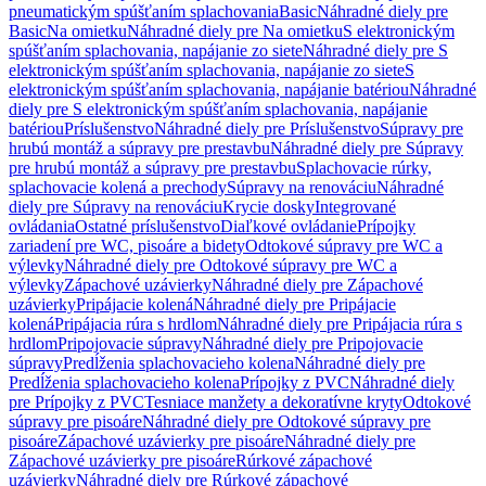
pneumatickým spúšťaním splachovania
Basic
Náhradné diely pre
Basic
Na omietku
Náhradné diely pre Na omietku
S elektronickým
spúšťaním splachovania, napájanie zo siete
Náhradné diely pre S
elektronickým spúšťaním splachovania, napájanie zo siete
S
elektronickým spúšťaním splachovania, napájanie batériou
Náhradné
diely pre S elektronickým spúšťaním splachovania, napájanie
batériou
Príslušenstvo
Náhradné diely pre Príslušenstvo
Súpravy pre
hrubú montáž a súpravy pre prestavbu
Náhradné diely pre Súpravy
pre hrubú montáž a súpravy pre prestavbu
Splachovacie rúrky,
splachovacie kolená a prechody
Súpravy na renováciu
Náhradné
diely pre Súpravy na renováciu
Krycie dosky
Integrované
ovládania
Ostatné príslušenstvo
Diaľkové ovládanie
Prípojky
zariadení pre WC, pisoáre a bidety
Odtokové súpravy pre WC a
výlevky
Náhradné diely pre Odtokové súpravy pre WC a
výlevky
Zápachové uzávierky
Náhradné diely pre Zápachové
uzávierky
Pripájacie kolená
Náhradné diely pre Pripájacie
kolená
Pripájacia rúra s hrdlom
Náhradné diely pre Pripájacia rúra s
hrdlom
Pripojovacie súpravy
Náhradné diely pre Pripojovacie
súpravy
Predĺženia splachovacieho kolena
Náhradné diely pre
Predĺženia splachovacieho kolena
Prípojky z PVC
Náhradné diely
pre Prípojky z PVC
Tesniace manžety a dekoratívne kryty
Odtokové
súpravy pre pisoáre
Náhradné diely pre Odtokové súpravy pre
pisoáre
Zápachové uzávierky pre pisoáre
Náhradné diely pre
Zápachové uzávierky pre pisoáre
Rúrkové zápachové
uzávierky
Náhradné diely pre Rúrkové zápachové