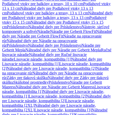
Podlahové vtoky pre balkóny a terasy, 10 x 10 cm
Podlahové vtoky
13 x 13 cm
Náhradné diely pre Podlahové vtoky 13 x 13
cm
Podlahové vtoky pre balkóny a terasy, 13 x 13 cm
Náhradné diely
pre Podlahové vtoky pre balkóny a terasy, 13 x 13 cm
Podlahové
vtoky 15 x 15 cm
Náhradné diely pre Podlahové vtoky 15 x 15
cm
Príslušenstvo
Náhradné diely pre Príslušenstvo
Nástroje, sieťové
komponenty a softvér
Náradie
Náradie pre Geberit FlowFit
Náhradné
diely pre Náradie pre Geberit FlowFit
Náradie na opracovanie
rúr
Náhradné diely pre Náradie na opracovanie
rúr
Príslušenstvo
Náhradné diely pre Príslušenstvo
Náradie pre
Geberit Mepla
Náhradné diely pre Náradie pre Geberit Mepla
Ručné
lisovacie náradie
Náhradné diely pre Ručné lisovacie
náradie
Lisovacie náradie, kompatibilita [1]
Náhradné diely pre
Lisovacie náradie, kompatibilita [1]
Lisovacie náradie, kompatibilita
[2]
Náhradné diely pre Lisovacie náradie, kompatibilita [2]
Náradie
na opracovanie rúr
Náhradné diely pre Náradie na opracovanie
rúr
Zátky pre tlakovú skúšku
Náhradné diely pre Zátky pre tlakovú
skúšku
Skúšobné prostriedky
Príslušenstvo
Náradie pre Geberit
Mapress
Náhradné diely pre Náradie pre Geberit Mapress
Lisovacie
náradie, kompatibilita [1]
Náhradné diely pre Lisovacie náradie,
kompatibilita [1]
Lisovacie náradie, kompatibilita [2]
Náhradné diely
pre Lisovacie náradie, kompatibilita [2]
Lisovacie náradie,
kompatibilita [2XL]
Náhradné diely pre Lisovacie náradie,
kompatibilita [2XL]
Lisovacie náradie, kompatibilita [3]
Náhradné
diely pre Lisovacie náradie, kompatibilita [3]
Kompatibilita