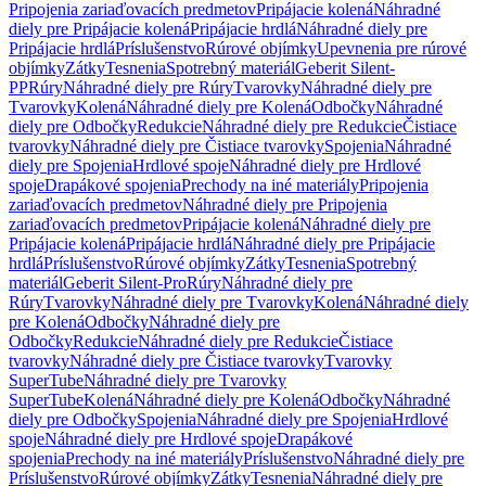
Pripojenia zariaďovacích predmetov
Pripájacie kolená
Náhradné
diely pre Pripájacie kolená
Pripájacie hrdlá
Náhradné diely pre
Pripájacie hrdlá
Príslušenstvo
Rúrové objímky
Upevnenia pre rúrové
objímky
Zátky
Tesnenia
Spotrebný materiál
Geberit Silent-
PP
Rúry
Náhradné diely pre Rúry
Tvarovky
Náhradné diely pre
Tvarovky
Kolená
Náhradné diely pre Kolená
Odbočky
Náhradné
diely pre Odbočky
Redukcie
Náhradné diely pre Redukcie
Čistiace
tvarovky
Náhradné diely pre Čistiace tvarovky
Spojenia
Náhradné
diely pre Spojenia
Hrdlové spoje
Náhradné diely pre Hrdlové
spoje
Drapákové spojenia
Prechody na iné materiály
Pripojenia
zariaďovacích predmetov
Náhradné diely pre Pripojenia
zariaďovacích predmetov
Pripájacie kolená
Náhradné diely pre
Pripájacie kolená
Pripájacie hrdlá
Náhradné diely pre Pripájacie
hrdlá
Príslušenstvo
Rúrové objímky
Zátky
Tesnenia
Spotrebný
materiál
Geberit Silent-Pro
Rúry
Náhradné diely pre
Rúry
Tvarovky
Náhradné diely pre Tvarovky
Kolená
Náhradné diely
pre Kolená
Odbočky
Náhradné diely pre
Odbočky
Redukcie
Náhradné diely pre Redukcie
Čistiace
tvarovky
Náhradné diely pre Čistiace tvarovky
Tvarovky
SuperTube
Náhradné diely pre Tvarovky
SuperTube
Kolená
Náhradné diely pre Kolená
Odbočky
Náhradné
diely pre Odbočky
Spojenia
Náhradné diely pre Spojenia
Hrdlové
spoje
Náhradné diely pre Hrdlové spoje
Drapákové
spojenia
Prechody na iné materiály
Príslušenstvo
Náhradné diely pre
Príslušenstvo
Rúrové objímky
Zátky
Tesnenia
Náhradné diely pre