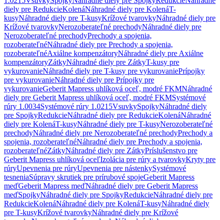
1.0215
Vsuvky
Spojky
Náhradné diely pre Spojky
Redukcie
Náhradné
diely pre Redukcie
Kolená
Náhradné diely pre Kolená
T-
kusy
Náhradné diely pre T-kusy
Krížové tvarovky
Náhradné diely pre
Krížové tvarovky
Nerozoberateľné prechody
Náhradné diely pre
Nerozoberateľné prechody
Prechody a spojenia,
rozoberateľné
Náhradné diely pre Prechody a spojenia,
rozoberateľné
Axiálne kompenzátory
Náhradné diely pre Axiálne
kompenzátory
Zátky
Náhradné diely pre Zátky
T-kusy pre
vykurovanie
Náhradné diely pre T-kusy pre vykurovanie
Prípojky
pre vykurovanie
Náhradné diely pre Prípojky pre
vykurovanie
Geberit Mapress uhlíková oceľ, modré FKM
Náhradné
diely pre Geberit Mapress uhlíková oceľ, modré FKM
Systémové
rúry 1.0034
Systémové rúry 1.0215
Vsuvky
Spojky
Náhradné diely
pre Spojky
Redukcie
Náhradné diely pre Redukcie
Kolená
Náhradné
diely pre Kolená
T-kusy
Náhradné diely pre T-kusy
Nerozoberateľné
prechody
Náhradné diely pre Nerozoberateľné prechody
Prechody a
spojenia, rozoberateľné
Náhradné diely pre Prechody a spojenia,
rozoberateľné
Zátky
Náhradné diely pre Zátky
Príslušenstvo pre
Geberit Mapress uhlíková oceľ
Izolácia pre rúry a tvarovky
Kryty pre
rúry
Upevnenia pre rúry
Upevnenia pre nástenky
Systémové
tesnenia
Súpravy skrutiek pre prírubové spoje
Geberit Mapress
meď
Geberit Mapress meď
Náhradné diely pre Geberit Mapress
meď
Spojky
Náhradné diely pre Spojky
Redukcie
Náhradné diely pre
Redukcie
Kolená
Náhradné diely pre Kolená
T-kusy
Náhradné diely
pre T-kusy
Krížové tvarovky
Náhradné diely pre Krížové