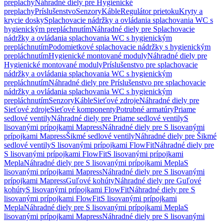
preplachy
Náhradné diely pre Hygienické
preplachy
Príslušenstvo
Senzory
Káble
Regulátor prietoku
Kryty a
krycie dosky
Splachovacie nádržky a ovládania splachovania WC s
hygienickým prepláchnutím
Náhradné diely pre Splachovacie
nádržky a ovládania splachovania WC s hygienickým
prepláchnutím
Podomietkové splachovacie nádržky s hygienickým
prepláchnutím
Hygienické montované moduly
Náhradné diely pre
Hygienické montované moduly
Príslušenstvo pre splachovacie
nádržky a ovládania splachovania WC s hygienickým
prepláchnutím
Náhradné diely pre Príslušenstvo pre splachovacie
nádržky a ovládania splachovania WC s hygienickým
prepláchnutím
Senzory
Káble
Sieťové zdroje
Náhradné diely pre
Sieťové zdroje
Sieťové komponenty
Potrubné armatúry
Priame
sedlové ventily
Náhradné diely pre Priame sedlové ventily
S
lisovanými prípojkami Mapress
Náhradné diely pre S lisovanými
prípojkami Mapress
Šikmé sedlové ventily
Náhradné diely pre Šikmé
sedlové ventily
S lisovanými prípojkami FlowFit
Náhradné diely pre
S lisovanými prípojkami FlowFit
S lisovanými prípojkami
Mepla
Náhradné diely pre S lisovanými prípojkami Mepla
S
lisovanými prípojkami Mapress
Náhradné diely pre S lisovanými
prípojkami Mapress
Guľové kohúty
Náhradné diely pre Guľové
kohúty
S lisovanými prípojkami FlowFit
Náhradné diely pre S
lisovanými prípojkami FlowFit
S lisovanými prípojkami
Mepla
Náhradné diely pre S lisovanými prípojkami Mepla
S
lisovanými prípojkami Mapress
Náhradné diely pre S lisovanými