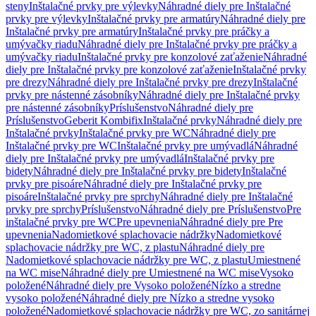
steny
Inštalačné prvky pre výlevky
Náhradné diely pre Inštalačné
prvky pre výlevky
Inštalačné prvky pre armatúry
Náhradné diely pre
Inštalačné prvky pre armatúry
Inštalačné prvky pre práčky a
umývačky riadu
Náhradné diely pre Inštalačné prvky pre práčky a
umývačky riadu
Inštalačné prvky pre konzolové zaťaženie
Náhradné
diely pre Inštalačné prvky pre konzolové zaťaženie
Inštalačné prvky
pre drezy
Náhradné diely pre Inštalačné prvky pre drezy
Inštalačné
prvky pre nástenné zásobníky
Náhradné diely pre Inštalačné prvky
pre nástenné zásobníky
Príslušenstvo
Náhradné diely pre
Príslušenstvo
Geberit Kombifix
Inštalačné prvky
Náhradné diely pre
Inštalačné prvky
Inštalačné prvky pre WC
Náhradné diely pre
Inštalačné prvky pre WC
Inštalačné prvky pre umývadlá
Náhradné
diely pre Inštalačné prvky pre umývadlá
Inštalačné prvky pre
bidety
Náhradné diely pre Inštalačné prvky pre bidety
Inštalačné
prvky pre pisoáre
Náhradné diely pre Inštalačné prvky pre
pisoáre
Inštalačné prvky pre sprchy
Náhradné diely pre Inštalačné
prvky pre sprchy
Príslušenstvo
Náhradné diely pre Príslušenstvo
Pre
inštalačné prvky pre WC
Pre upevnenia
Náhradné diely pre Pre
upevnenia
Nadomietkové splachovacie nádržky
Nadomietkové
splachovacie nádržky pre WC, z plastu
Náhradné diely pre
Nadomietkové splachovacie nádržky pre WC, z plastu
Umiestnené
na WC mise
Náhradné diely pre Umiestnené na WC mise
Vysoko
položené
Náhradné diely pre Vysoko položené
Nízko a stredne
vysoko položené
Náhradné diely pre Nízko a stredne vysoko
položené
Nadomietkové splachovacie nádržky pre WC, zo sanitárnej