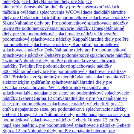
bidety
Stojace bidety
Náhradné diely pre Stojace
bidety
Príslušenstvo
Náhradné diely pre Príslušenstvo
Ovládacie
tlačidlá a ovládania splachovania WC
Ovládacie tlačidlá
Náhradné
diely pre Ovládacie tlačidlá
Pre podomietkové splachovacie nádržky
Sigma
Náhradné diely pre Pre podomietkové splachovacie nádržky
Sigma
Pre podomietkové splachovacie nádržky Omega
Náhradné
diely pre Pre podomietkové splachovacie nádržky Omega
Pre
podomietkové splachovacie nádržky Kappa
Náhradné diely pre Pre
podomietkové splachovacie nádržky Kappa
Pre podomietkové
splachovacie nádržky Delta
Náhradné diely pre Pre podomietkové
splachovacie nádržky Delta
Pre podomietkové splachovacie nádržky
Twinline
Náhradné diely pre Pre podomietkové splachovacie
nádržky Twinline
Pre podomietkové splachovacie nádržky
300T
Náhradné diely pre Pre podomietkové splachovacie nádržky
300T
Príslušenstvo
Spotrebný materiál
Ovládania splachovania WC s
elektronickým spúšťaním splachovania
Náhradné diely pre
Ovládania splachovania WC s elektronickým spúšťaním
splachovania
Na napájanie zo siete, pre podomietkové splachovacie
nádržky Geberit Sigma 12 cm
Náhradné diely pre Na napájanie zo
siete, pre podomietkové splachovacie nádržky Geberit Sigma 12
cm
Na napájanie zo siete, pre podomietkové splachovacie nádržky
Geberit Omega 12 cm
Náhradné diely pre Na napájanie zo siete, pre
podomietkové splachovacie nádržky Geberit Omega 12 cm
Pre
napájanie batériou, pre podomietkové splachovacie nádržky Geberit
Sigma 12 cm
Náhradné diely pre Pre napájanie batériou, pre