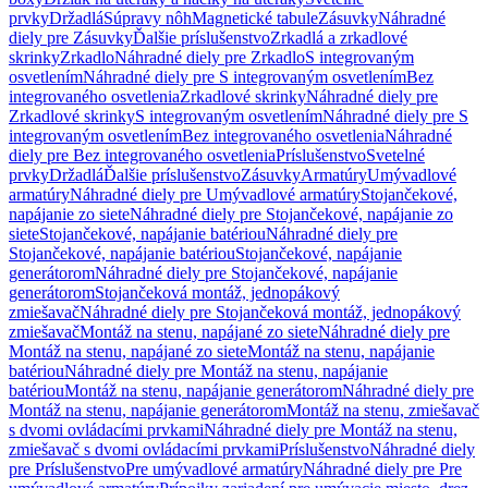
prvky
Držadlá
Súpravy nôh
Magnetické tabule
Zásuvky
Náhradné
diely pre Zásuvky
Ďalšie príslušenstvo
Zrkadlá a zrkadlové
skrinky
Zrkadlo
Náhradné diely pre Zrkadlo
S integrovaným
osvetlením
Náhradné diely pre S integrovaným osvetlením
Bez
integrovaného osvetlenia
Zrkadlové skrinky
Náhradné diely pre
Zrkadlové skrinky
S integrovaným osvetlením
Náhradné diely pre S
integrovaným osvetlením
Bez integrovaného osvetlenia
Náhradné
diely pre Bez integrovaného osvetlenia
Príslušenstvo
Svetelné
prvky
Držadlá
Ďalšie príslušenstvo
Zásuvky
Armatúry
Umývadlové
armatúry
Náhradné diely pre Umývadlové armatúry
Stojančekové,
napájanie zo siete
Náhradné diely pre Stojančekové, napájanie zo
siete
Stojančekové, napájanie batériou
Náhradné diely pre
Stojančekové, napájanie batériou
Stojančekové, napájanie
generátorom
Náhradné diely pre Stojančekové, napájanie
generátorom
Stojančeková montáž, jednopákový
zmiešavač
Náhradné diely pre Stojančeková montáž, jednopákový
zmiešavač
Montáž na stenu, napájané zo siete
Náhradné diely pre
Montáž na stenu, napájané zo siete
Montáž na stenu, napájanie
batériou
Náhradné diely pre Montáž na stenu, napájanie
batériou
Montáž na stenu, napájanie generátorom
Náhradné diely pre
Montáž na stenu, napájanie generátorom
Montáž na stenu, zmiešavač
s dvomi ovládacími prvkami
Náhradné diely pre Montáž na stenu,
zmiešavač s dvomi ovládacími prvkami
Príslušenstvo
Náhradné diely
pre Príslušenstvo
Pre umývadlové armatúry
Náhradné diely pre Pre