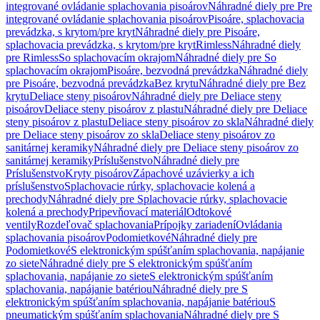
integrované ovládanie splachovania pisoárov
Náhradné diely pre Pre
integrované ovládanie splachovania pisoárov
Pisoáre, splachovacia
prevádzka, s krytom/pre kryt
Náhradné diely pre Pisoáre,
splachovacia prevádzka, s krytom/pre kryt
Rimless
Náhradné diely
pre Rimless
So splachovacím okrajom
Náhradné diely pre So
splachovacím okrajom
Pisoáre, bezvodná prevádzka
Náhradné diely
pre Pisoáre, bezvodná prevádzka
Bez krytu
Náhradné diely pre Bez
krytu
Deliace steny pisoárov
Náhradné diely pre Deliace steny
pisoárov
Deliace steny pisoárov z plastu
Náhradné diely pre Deliace
steny pisoárov z plastu
Deliace steny pisoárov zo skla
Náhradné diely
pre Deliace steny pisoárov zo skla
Deliace steny pisoárov zo
sanitárnej keramiky
Náhradné diely pre Deliace steny pisoárov zo
sanitárnej keramiky
Príslušenstvo
Náhradné diely pre
Príslušenstvo
Kryty pisoárov
Zápachové uzávierky a ich
príslušenstvo
Splachovacie rúrky, splachovacie kolená a
prechody
Náhradné diely pre Splachovacie rúrky, splachovacie
kolená a prechody
Pripevňovací materiál
Odtokové
ventily
Rozdeľovač splachovania
Prípojky zariadení
Ovládania
splachovania pisoárov
Podomietkové
Náhradné diely pre
Podomietkové
S elektronickým spúšťaním splachovania, napájanie
zo siete
Náhradné diely pre S elektronickým spúšťaním
splachovania, napájanie zo siete
S elektronickým spúšťaním
splachovania, napájanie batériou
Náhradné diely pre S
elektronickým spúšťaním splachovania, napájanie batériou
S
pneumatickým spúšťaním splachovania
Náhradné diely pre S