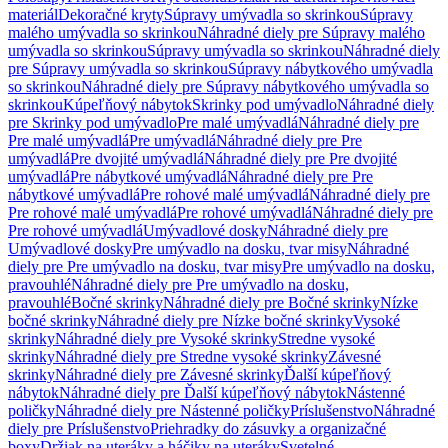
materiál
Dekoračné kryty
Súpravy umývadla so skrinkou
Súpravy
malého umývadla so skrinkou
Náhradné diely pre Súpravy malého
umývadla so skrinkou
Súpravy umývadla so skrinkou
Náhradné diely
pre Súpravy umývadla so skrinkou
Súpravy nábytkového umývadla
so skrinkou
Náhradné diely pre Súpravy nábytkového umývadla so
skrinkou
Kúpeľňový nábytok
Skrinky pod umývadlo
Náhradné diely
pre Skrinky pod umývadlo
Pre malé umývadlá
Náhradné diely pre
Pre malé umývadlá
Pre umývadlá
Náhradné diely pre Pre
umývadlá
Pre dvojité umývadlá
Náhradné diely pre Pre dvojité
umývadlá
Pre nábytkové umývadlá
Náhradné diely pre Pre
nábytkové umývadlá
Pre rohové malé umývadlá
Náhradné diely pre
Pre rohové malé umývadlá
Pre rohové umývadlá
Náhradné diely pre
Pre rohové umývadlá
Umývadlové dosky
Náhradné diely pre
Umývadlové dosky
Pre umývadlo na dosku, tvar misy
Náhradné
diely pre Pre umývadlo na dosku, tvar misy
Pre umývadlo na dosku,
pravouhlé
Náhradné diely pre Pre umývadlo na dosku,
pravouhlé
Bočné skrinky
Náhradné diely pre Bočné skrinky
Nízke
bočné skrinky
Náhradné diely pre Nízke bočné skrinky
Vysoké
skrinky
Náhradné diely pre Vysoké skrinky
Stredne vysoké
skrinky
Náhradné diely pre Stredne vysoké skrinky
Závesné
skrinky
Náhradné diely pre Závesné skrinky
Ďalší kúpeľňový
nábytok
Náhradné diely pre Ďalší kúpeľňový nábytok
Nástenné
poličky
Náhradné diely pre Nástenné poličky
Príslušenstvo
Náhradné
diely pre Príslušenstvo
Priehradky do zásuvky a organizačné
boxy
Držiak na uteráky a háčiky na uteráky
Svetelné