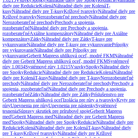
1.0215
Vsuvky
Spojky
Náhradné diely pre Spojky
Redukcie
Náhradné
diely pre Redukcie
Kolená
Náhradné diely pre Kolená
T-
kusy
Náhradné diely pre T-kusy
Krížové tvarovky
Náhradné diely pre
Krížové tvarovky
Nerozoberateľné prechody
Náhradné diely pre
Nerozoberateľné prechody
Prechody a spojenia,
rozoberateľné
Náhradné diely pre Prechody a spojenia,
rozoberateľné
Axiálne kompenzátory
Náhradné diely pre Axiálne
kompenzátory
Zátky
Náhradné diely pre Zátky
T-kusy pre
vykurovanie
Náhradné diely pre T-kusy pre vykurovanie
Prípojky
pre vykurovanie
Náhradné diely pre Prípojky pre
vykurovanie
Geberit Mapress uhlíková oceľ, modré FKM
Náhradné
diely pre Geberit Mapress uhlíková oceľ, modré FKM
Systémové
rúry 1.0034
Systémové rúry 1.0215
Vsuvky
Spojky
Náhradné diely
pre Spojky
Redukcie
Náhradné diely pre Redukcie
Kolená
Náhradné
diely pre Kolená
T-kusy
Náhradné diely pre T-kusy
Nerozoberateľné
prechody
Náhradné diely pre Nerozoberateľné prechody
Prechody a
spojenia, rozoberateľné
Náhradné diely pre Prechody a spojenia,
rozoberateľné
Zátky
Náhradné diely pre Zátky
Príslušenstvo pre
Geberit Mapress uhlíková oceľ
Izolácia pre rúry a tvarovky
Kryty pre
rúry
Upevnenia pre rúry
Upevnenia pre nástenky
Systémové
tesnenia
Súpravy skrutiek pre prírubové spoje
Geberit Mapress
meď
Geberit Mapress meď
Náhradné diely pre Geberit Mapress
meď
Spojky
Náhradné diely pre Spojky
Redukcie
Náhradné diely pre
Redukcie
Kolená
Náhradné diely pre Kolená
T-kusy
Náhradné diely
pre T-kusy
Krížové tvarovky
Náhradné diely pre Krížové