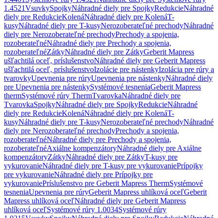
1.4521
Vsuvky
Spojky
Náhradné diely pre Spojky
Redukcie
Náhradné
diely pre Redukcie
Kolená
Náhradné diely pre Kolená
T-
kusy
Náhradné diely pre T-kusy
Nerozoberateľné prechody
Náhradné
diely pre Nerozoberateľné prechody
Prechody a spojenia,
rozoberateľné
Náhradné diely pre Prechody a spojenia,
rozoberateľné
Zátky
Náhradné diely pre Zátky
Geberit Mapress
ušľachtilá oceľ, príslušenstvo
Náhradné diely pre Geberit Mapress
ušľachtilá oceľ, príslušenstvo
Izolácie pre nástenky
Izolácia pre rúry a
tvarovky
Upevnenia pre rúry
Upevnenia pre nástenky
Náhradné diely
pre Upevnenia pre nástenky
Systémové tesnenia
Geberit Mapress
therm
Systémové rúry Therm
Tvarovka
Náhradné diely pre
Tvarovka
Spojky
Náhradné diely pre Spojky
Redukcie
Náhradné
diely pre Redukcie
Kolená
Náhradné diely pre Kolená
T-
kusy
Náhradné diely pre T-kusy
Nerozoberateľné prechody
Náhradné
diely pre Nerozoberateľné prechody
Prechody a spojenia,
rozoberateľné
Náhradné diely pre Prechody a spojenia,
rozoberateľné
Axiálne kompenzátory
Náhradné diely pre Axiálne
kompenzátory
Zátky
Náhradné diely pre Zátky
T-kusy pre
vykurovanie
Náhradné diely pre T-kusy pre vykurovanie
Prípojky
pre vykurovanie
Náhradné diely pre Prípojky pre
vykurovanie
Príslušenstvo pre Geberit Mapress Therm
Systémové
tesnenia
Upevnenia pre rúry
Geberit Mapress uhlíková oceľ
Geberit
Mapress uhlíková oceľ
Náhradné diely pre Geberit Mapress
uhlíková oceľ
Systémové rúry 1.0034
Systémové rúry