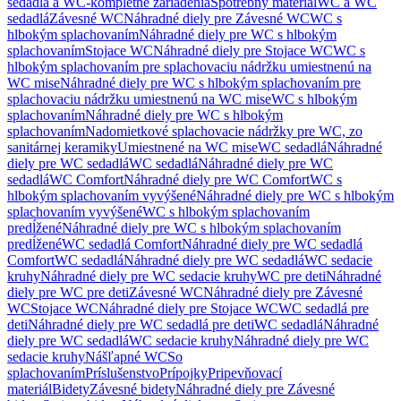
sedadlá a WC-kompletné zariadenia
Spotrebný materiál
WC a WC
sedadlá
Závesné WC
Náhradné diely pre Závesné WC
WC s
hlbokým splachovaním
Náhradné diely pre WC s hlbokým
splachovaním
Stojace WC
Náhradné diely pre Stojace WC
WC s
hlbokým splachovaním pre splachovaciu nádržku umiestnenú na
WC mise
Náhradné diely pre WC s hlbokým splachovaním pre
splachovaciu nádržku umiestnenú na WC mise
WC s hlbokým
splachovaním
Náhradné diely pre WC s hlbokým
splachovaním
Nadomietkové splachovacie nádržky pre WC, zo
sanitárnej keramiky
Umiestnené na WC mise
WC sedadlá
Náhradné
diely pre WC sedadlá
WC sedadlá
Náhradné diely pre WC
sedadlá
WC Comfort
Náhradné diely pre WC Comfort
WC s
hlbokým splachovaním vyvýšené
Náhradné diely pre WC s hlbokým
splachovaním vyvýšené
WC s hlbokým splachovaním
predĺžené
Náhradné diely pre WC s hlbokým splachovaním
predĺžené
WC sedadlá Comfort
Náhradné diely pre WC sedadlá
Comfort
WC sedadlá
Náhradné diely pre WC sedadlá
WC sedacie
kruhy
Náhradné diely pre WC sedacie kruhy
WC pre deti
Náhradné
diely pre WC pre deti
Závesné WC
Náhradné diely pre Závesné
WC
Stojace WC
Náhradné diely pre Stojace WC
WC sedadlá pre
deti
Náhradné diely pre WC sedadlá pre deti
WC sedadlá
Náhradné
diely pre WC sedadlá
WC sedacie kruhy
Náhradné diely pre WC
sedacie kruhy
Nášľapné WC
So
splachovaním
Príslušenstvo
Prípojky
Pripevňovací
materiál
Bidety
Závesné bidety
Náhradné diely pre Závesné