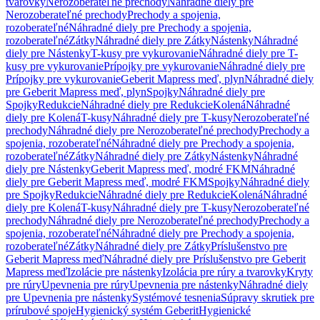
tvarovky
Nerozoberateľné prechody
Náhradné diely pre
Nerozoberateľné prechody
Prechody a spojenia,
rozoberateľné
Náhradné diely pre Prechody a spojenia,
rozoberateľné
Zátky
Náhradné diely pre Zátky
Nástenky
Náhradné
diely pre Nástenky
T-kusy pre vykurovanie
Náhradné diely pre T-
kusy pre vykurovanie
Prípojky pre vykurovanie
Náhradné diely pre
Prípojky pre vykurovanie
Geberit Mapress meď, plyn
Náhradné diely
pre Geberit Mapress meď, plyn
Spojky
Náhradné diely pre
Spojky
Redukcie
Náhradné diely pre Redukcie
Kolená
Náhradné
diely pre Kolená
T-kusy
Náhradné diely pre T-kusy
Nerozoberateľné
prechody
Náhradné diely pre Nerozoberateľné prechody
Prechody a
spojenia, rozoberateľné
Náhradné diely pre Prechody a spojenia,
rozoberateľné
Zátky
Náhradné diely pre Zátky
Nástenky
Náhradné
diely pre Nástenky
Geberit Mapress meď, modré FKM
Náhradné
diely pre Geberit Mapress meď, modré FKM
Spojky
Náhradné diely
pre Spojky
Redukcie
Náhradné diely pre Redukcie
Kolená
Náhradné
diely pre Kolená
T-kusy
Náhradné diely pre T-kusy
Nerozoberateľné
prechody
Náhradné diely pre Nerozoberateľné prechody
Prechody a
spojenia, rozoberateľné
Náhradné diely pre Prechody a spojenia,
rozoberateľné
Zátky
Náhradné diely pre Zátky
Príslušenstvo pre
Geberit Mapress meď
Náhradné diely pre Príslušenstvo pre Geberit
Mapress meď
Izolácie pre nástenky
Izolácia pre rúry a tvarovky
Kryty
pre rúry
Upevnenia pre rúry
Upevnenia pre nástenky
Náhradné diely
pre Upevnenia pre nástenky
Systémové tesnenia
Súpravy skrutiek pre
prírubové spoje
Hygienický systém Geberit
Hygienické