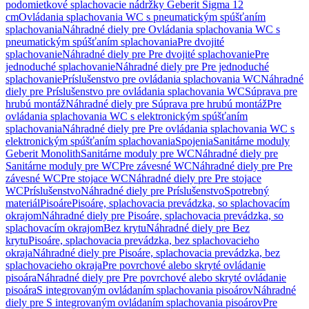
podomietkové splachovacie nádržky Geberit Sigma 12
cm
Ovládania splachovania WC s pneumatickým spúšťaním
splachovania
Náhradné diely pre Ovládania splachovania WC s
pneumatickým spúšťaním splachovania
Pre dvojité
splachovanie
Náhradné diely pre Pre dvojité splachovanie
Pre
jednoduché splachovanie
Náhradné diely pre Pre jednoduché
splachovanie
Príslušenstvo pre ovládania splachovania WC
Náhradné
diely pre Príslušenstvo pre ovládania splachovania WC
Súprava pre
hrubú montáž
Náhradné diely pre Súprava pre hrubú montáž
Pre
ovládania splachovania WC s elektronickým spúšťaním
splachovania
Náhradné diely pre Pre ovládania splachovania WC s
elektronickým spúšťaním splachovania
Spojenia
Sanitárne moduly
Geberit Monolith
Sanitárne moduly pre WC
Náhradné diely pre
Sanitárne moduly pre WC
Pre závesné WC
Náhradné diely pre Pre
závesné WC
Pre stojace WC
Náhradné diely pre Pre stojace
WC
Príslušenstvo
Náhradné diely pre Príslušenstvo
Spotrebný
materiál
Pisoáre
Pisoáre, splachovacia prevádzka, so splachovacím
okrajom
Náhradné diely pre Pisoáre, splachovacia prevádzka, so
splachovacím okrajom
Bez krytu
Náhradné diely pre Bez
krytu
Pisoáre, splachovacia prevádzka, bez splachovacieho
okraja
Náhradné diely pre Pisoáre, splachovacia prevádzka, bez
splachovacieho okraja
Pre povrchové alebo skryté ovládanie
pisoára
Náhradné diely pre Pre povrchové alebo skryté ovládanie
pisoára
S integrovaným ovládaním splachovania pisoárov
Náhradné
diely pre S integrovaným ovládaním splachovania pisoárov
Pre