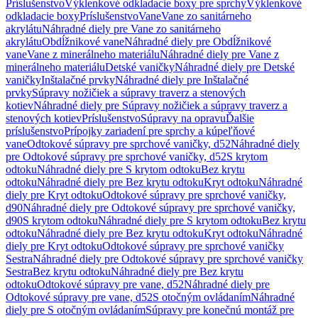
Príslušenstvo
Výklenkové odkladacie boxy pre sprchy
Výklenkové
odkladacie boxy
Príslušenstvo
Vane
Vane zo sanitárneho
akrylátu
Náhradné diely pre Vane zo sanitárneho
akrylátu
Obdĺžnikové vane
Náhradné diely pre Obdĺžnikové
vane
Vane z minerálneho materiálu
Náhradné diely pre Vane z
minerálneho materiálu
Detské vaničky
Náhradné diely pre Detské
vaničky
Inštalačné prvky
Náhradné diely pre Inštalačné
prvky
Súpravy nožičiek a súpravy traverz a stenových
kotiev
Náhradné diely pre Súpravy nožičiek a súpravy traverz a
stenových kotiev
Príslušenstvo
Súpravy na opravu
Ďalšie
príslušenstvo
Prípojky zariadení pre sprchy a kúpeľňové
vane
Odtokové súpravy pre sprchové vaničky, d52
Náhradné diely
pre Odtokové súpravy pre sprchové vaničky, d52
S krytom
odtoku
Náhradné diely pre S krytom odtoku
Bez krytu
odtoku
Náhradné diely pre Bez krytu odtoku
Kryt odtoku
Náhradné
diely pre Kryt odtoku
Odtokové súpravy pre sprchové vaničky,
d90
Náhradné diely pre Odtokové súpravy pre sprchové vaničky,
d90
S krytom odtoku
Náhradné diely pre S krytom odtoku
Bez krytu
odtoku
Náhradné diely pre Bez krytu odtoku
Kryt odtoku
Náhradné
diely pre Kryt odtoku
Odtokové súpravy pre sprchové vaničky
Sestra
Náhradné diely pre Odtokové súpravy pre sprchové vaničky
Sestra
Bez krytu odtoku
Náhradné diely pre Bez krytu
odtoku
Odtokové súpravy pre vane, d52
Náhradné diely pre
Odtokové súpravy pre vane, d52
S otočným ovládaním
Náhradné
diely pre S otočným ovládaním
Súpravy pre konečnú montáž pre