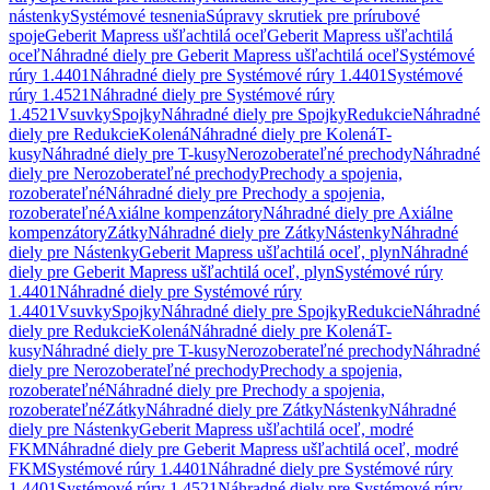
nástenky
Systémové tesnenia
Súpravy skrutiek pre prírubové
spoje
Geberit Mapress ušľachtilá oceľ
Geberit Mapress ušľachtilá
oceľ
Náhradné diely pre Geberit Mapress ušľachtilá oceľ
Systémové
rúry 1.4401
Náhradné diely pre Systémové rúry 1.4401
Systémové
rúry 1.4521
Náhradné diely pre Systémové rúry
1.4521
Vsuvky
Spojky
Náhradné diely pre Spojky
Redukcie
Náhradné
diely pre Redukcie
Kolená
Náhradné diely pre Kolená
T-
kusy
Náhradné diely pre T-kusy
Nerozoberateľné prechody
Náhradné
diely pre Nerozoberateľné prechody
Prechody a spojenia,
rozoberateľné
Náhradné diely pre Prechody a spojenia,
rozoberateľné
Axiálne kompenzátory
Náhradné diely pre Axiálne
kompenzátory
Zátky
Náhradné diely pre Zátky
Nástenky
Náhradné
diely pre Nástenky
Geberit Mapress ušľachtilá oceľ, plyn
Náhradné
diely pre Geberit Mapress ušľachtilá oceľ, plyn
Systémové rúry
1.4401
Náhradné diely pre Systémové rúry
1.4401
Vsuvky
Spojky
Náhradné diely pre Spojky
Redukcie
Náhradné
diely pre Redukcie
Kolená
Náhradné diely pre Kolená
T-
kusy
Náhradné diely pre T-kusy
Nerozoberateľné prechody
Náhradné
diely pre Nerozoberateľné prechody
Prechody a spojenia,
rozoberateľné
Náhradné diely pre Prechody a spojenia,
rozoberateľné
Zátky
Náhradné diely pre Zátky
Nástenky
Náhradné
diely pre Nástenky
Geberit Mapress ušľachtilá oceľ, modré
FKM
Náhradné diely pre Geberit Mapress ušľachtilá oceľ, modré
FKM
Systémové rúry 1.4401
Náhradné diely pre Systémové rúry
1.4401
Systémové rúry 1.4521
Náhradné diely pre Systémové rúry