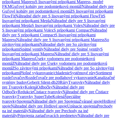
prípojkami Mapress
S lisovanými prípojkami Mapress, modré
FKM
Guľové kohúty pre podomietkovú montáž
Náhradné diely pre
Guľové kohúty pre podomietkovú montáž
S lisovanými prípojkami
FlowFit
Náhradné diely pre S lisovanými prípojkami FlowFit
S
lisovanými prípojkami Mepla
Náhradné diely pre S lisovanými
prípojkami Mepla
S lisovanými prípojkami Volex
Náhradné diely pre
S lisovanými prípojkami Volex
S prípojkami Compact
Náhradné
diely pre S prípojkami Compact
S lisovanými prípojkami
Mapress
Náhradné diely pre S lisovanými prípojkami Mapress
So
závitovými prípojkami
Náhradné diely pre So závitovými
prípojkami
Spätné ventily
Náhradné diely pre Spätné ventily
S
lisovanými prípojkami Mapress
Náhradné diely pre S lisovanými
prípojkami Mapress
Úseky vodomeru pre podomietkovú
montáž
Náhradné diely pre Úseky vodomeru pre podomietkovú
montáž
So závitovými prípojkami
Náhradné diely pre So závitovými
prípojkami
Plošné vykurovanie/chladenie
Systémové rúry
Sortiment
rozdeľovačov
Rozdeľovače pre podlahové vykurovanie
Kanalizačné
systémy budov
Geberit Silent-db20
Rúry
Tvarovky
Náhradné diely
pre Tvarovky
Kolená
Odbočky
Náhradné diely pre
Odbočky
Redukcie
Čistiace tvarovky
Náhradné diely pre Čistiace
tvarovky
Tvarovky SuperTube
Kolená
Špeciálne
tvarovky
Spojenia
Náhradné diely pre Spojenia
Zvárané spoje
Hrdlové
spoje
Náhradné diely pre Hrdlové spoje
Upínacie spojenia
Prechody
na iné materiály
Náhradné diely pre Prechody na iné
materiály
Pripojenia zariaďovacích predmetov
Náhradné diely pre