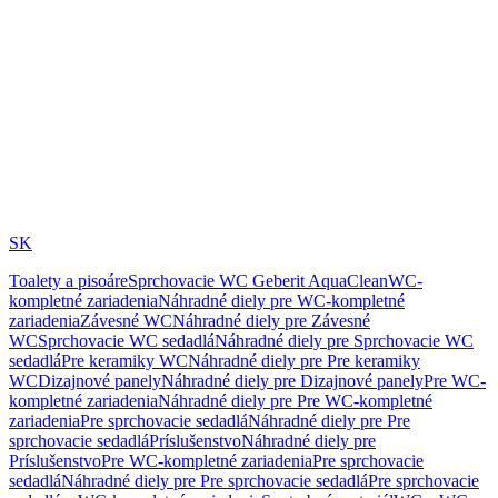
SK
Toalety a pisoáre
Sprchovacie WC Geberit AquaClean
WC-
kompletné zariadenia
Náhradné diely pre WC-kompletné
zariadenia
Závesné WC
Náhradné diely pre Závesné
WC
Sprchovacie WC sedadlá
Náhradné diely pre Sprchovacie WC
sedadlá
Pre keramiky WC
Náhradné diely pre Pre keramiky
WC
Dizajnové panely
Náhradné diely pre Dizajnové panely
Pre WC-
kompletné zariadenia
Náhradné diely pre Pre WC-kompletné
zariadenia
Pre sprchovacie sedadlá
Náhradné diely pre Pre
sprchovacie sedadlá
Príslušenstvo
Náhradné diely pre
Príslušenstvo
Pre WC-kompletné zariadenia
Pre sprchovacie
sedadlá
Náhradné diely pre Pre sprchovacie sedadlá
Pre sprchovacie