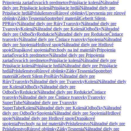
Pripojenia zariaďovacích predmetov
Pripájacie kolená
Náhradné
diely pre Pripájacie kolená
Pripájacie hrdlá
Náhradné diely pre
Pripájacie hrdlá
Príslušenstvo
Rúrové objímky
Upevnenia pre rúrové
objímky
Zátky
Tesnenia
Spotrebný materiál
Geberit Silent-
PP
Rúry
Náhradné diely pre Rúry
Tvarovky
Náhradné diely pre
Tvarovky
Kolená
Náhradné diely pre Kolená
Odbočky
Náhradné
diely pre Odbočky
Redukcie
Náhradné diely pre Redukcie
Čistiace
tvarovky
Náhradné diely pre Čistiace tvarovky
Spojenia
Náhradné
diely pre Spojenia
Hrdlové spoje
Náhradné diely pre Hrdlové
spoje
Drapákové spojenia
Prechody na iné materiály
Pripojenia
zariaďovacích predmetov
Náhradné diely pre Pripojenia
zariaďovacích predmetov
Pripájacie kolená
Náhradné diely pre
Pripájacie kolená
Pripájacie hrdlá
Náhradné diely pre Pripájacie
hrdlá
Príslušenstvo
Rúrové objímky
Zátky
Tesnenia
Spotrebný
materiál
Geberit Silent-Pro
Rúry
Náhradné diely pre
Rúry
Tvarovky
Náhradné diely pre Tvarovky
Kolená
Náhradné diely
pre Kolená
Odbočky
Náhradné diely pre
Odbočky
Redukcie
Náhradné diely pre Redukcie
Čistiace
tvarovky
Náhradné diely pre Čistiace tvarovky
Tvarovky
SuperTube
Náhradné diely pre Tvarovky
SuperTube
Kolená
Náhradné diely pre Kolená
Odbočky
Náhradné
diely pre Odbočky
Spojenia
Náhradné diely pre Spojenia
Hrdlové
spoje
Náhradné diely pre Hrdlové spoje
Drapákové
spojenia
Prechody na iné materiály
Príslušenstvo
Náhradné diely pre
Príslušenstvo
Rúrové objímky
Zátky
Tesnenia
Náhradné diely pre