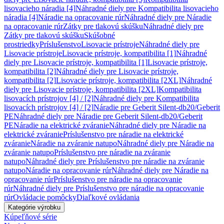
lisovacieho náradia [4]
Náhradné diely pre Kompatibilita lisovacieho
náradia [4]
Náradie na opracovanie rúr
Náhradné diely pre Náradie
na opracovanie rúr
Zátky pre tlakovú skúšku
Náhradné diely pre
Zátky pre tlakovú skúšku
Skúšobné
prostriedky
Príslušenstvo
Lisovacie prístroje
Náhradné diely pre
Lisovacie prístroje
Lisovacie prístroje, kompatibilita [1]
Náhradné
diely pre Lisovacie prístroje, kompatibilita [1]
Lisovacie prístroje,
kompatibilita [2]
Náhradné diely pre Lisovacie prístroje,
kompatibilita [2]
Lisovacie prístroje, kompatibilita [2XL]
Náhradné
diely pre Lisovacie prístroje, kompatibilita [2XL]
Kompatibilita
lisovacích prístrojov [4] / [2]
Náhradné diely pre Kompatibilita
lisovacích prístrojov [4] / [2]
Náradie pre Geberit Silent-db20/Geberit
PE
Náhradné diely pre Náradie pre Geberit Silent-db20/Geberit
PE
Náradie na elektrické zváranie
Náhradné diely pre Náradie na
elektrické zváranie
Príslušenstvo pre náradie na elektrické
zváranie
Náradie na zváranie natupo
Náhradné diely pre Náradie na
zváranie natupo
Príslušenstvo pre náradie na zváranie
natupo
Náhradné diely pre Príslušenstvo pre náradie na zváranie
natupo
Náradie na opracovanie rúr
Náhradné diely pre Náradie na
opracovanie rúr
Príslušenstvo pre náradie na opracovanie
rúr
Náhradné diely pre Príslušenstvo pre náradie na opracovanie
rúr
Ovládacie pomôcky
Diaľkové ovládania
Kategórie výrobku
Kúpeľňové série