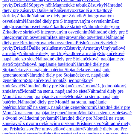
prvky
Držadlá
Súpravy nôh
Magnetické tabule
Zásuvky
Náhradné
diely pre Zásuvky
Ďalšie príslušenstvo
Zrkadlá a zrkadlové
skrinky
Zrkadlo
Náhradné diely pre Zrkadlo
S integrovaným
osvetlením
Náhradné diely pre S integrovaným osvetlením
Bez
integrovaného osvetlenia
Zrkadlové skrinky
Náhradné diely pre
Zrkadlové skrinky
S integrovaným osvetlením
Náhradné diely pre S
integrovaným osvetlením
Bez integrovaného osvetlenia
Náhradné
diely pre Bez integrovaného osvetlenia
Príslušenstvo
Svetelné
prvky
Držadlá
Ďalšie príslušenstvo
Zásuvky
Armatúry
Umývadlové
armatúry
Náhradné diely pre Umývadlové armatúry
Stojančekové,
napájanie zo siete
Náhradné diely pre Stojančekové, napájanie zo
siete
Stojančekové, napájanie batériou
Náhradné diely pre
Stojančekové, napájanie batériou
Stojančekové, napájanie
generátorom
Náhradné diely pre Stojančekové, napájanie
generátorom
Stojančeková montáž, jednopákový
zmiešavač
Náhradné diely pre Stojančeková montáž, jednopákový
zmiešavač
Montáž na stenu, napájané zo siete
Náhradné diely pre
Montáž na stenu, napájané zo siete
Montáž na stenu, napájanie
batériou
Náhradné diely pre Montáž na stenu, napájanie
batériou
Montáž na stenu, napájanie generátorom
Náhradné diely pre
Montáž na stenu, napájanie generátorom
Montáž na stenu, zmiešavač
s dvomi ovládacími prvkami
Náhradné diely pre Montáž na stenu,
zmiešavač s dvomi ovládacími prvkami
Príslušenstvo
Náhradné diely
pre Príslušenstvo
Pre umývadlové armatúry
Náhradné diely pre Pre