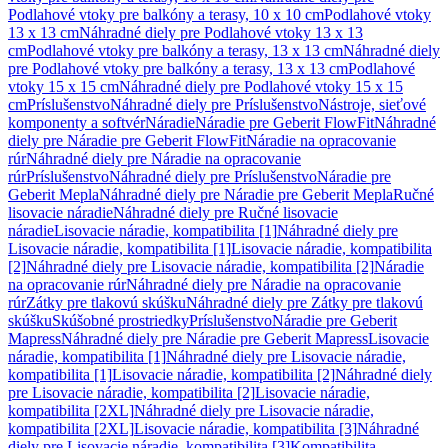
Podlahové vtoky pre balkóny a terasy, 10 x 10 cm
Podlahové vtoky
13 x 13 cm
Náhradné diely pre Podlahové vtoky 13 x 13
cm
Podlahové vtoky pre balkóny a terasy, 13 x 13 cm
Náhradné diely
pre Podlahové vtoky pre balkóny a terasy, 13 x 13 cm
Podlahové
vtoky 15 x 15 cm
Náhradné diely pre Podlahové vtoky 15 x 15
cm
Príslušenstvo
Náhradné diely pre Príslušenstvo
Nástroje, sieťové
komponenty a softvér
Náradie
Náradie pre Geberit FlowFit
Náhradné
diely pre Náradie pre Geberit FlowFit
Náradie na opracovanie
rúr
Náhradné diely pre Náradie na opracovanie
rúr
Príslušenstvo
Náhradné diely pre Príslušenstvo
Náradie pre
Geberit Mepla
Náhradné diely pre Náradie pre Geberit Mepla
Ručné
lisovacie náradie
Náhradné diely pre Ručné lisovacie
náradie
Lisovacie náradie, kompatibilita [1]
Náhradné diely pre
Lisovacie náradie, kompatibilita [1]
Lisovacie náradie, kompatibilita
[2]
Náhradné diely pre Lisovacie náradie, kompatibilita [2]
Náradie
na opracovanie rúr
Náhradné diely pre Náradie na opracovanie
rúr
Zátky pre tlakovú skúšku
Náhradné diely pre Zátky pre tlakovú
skúšku
Skúšobné prostriedky
Príslušenstvo
Náradie pre Geberit
Mapress
Náhradné diely pre Náradie pre Geberit Mapress
Lisovacie
náradie, kompatibilita [1]
Náhradné diely pre Lisovacie náradie,
kompatibilita [1]
Lisovacie náradie, kompatibilita [2]
Náhradné diely
pre Lisovacie náradie, kompatibilita [2]
Lisovacie náradie,
kompatibilita [2XL]
Náhradné diely pre Lisovacie náradie,
kompatibilita [2XL]
Lisovacie náradie, kompatibilita [3]
Náhradné
diely pre Lisovacie náradie, kompatibilita [3]
Kompatibilita