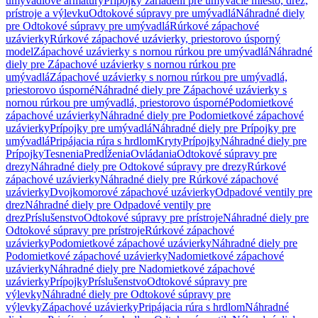
umývadlové armatúry
Prípojky zariadení pre umývacie miesto, drez,
prístroje a výlevku
Odtokové súpravy pre umývadlá
Náhradné diely
pre Odtokové súpravy pre umývadlá
Rúrkové zápachové
uzávierky
Rúrkové zápachové uzávierky, priestorovo úsporný
model
Zápachové uzávierky s nornou rúrkou pre umývadlá
Náhradné
diely pre Zápachové uzávierky s nornou rúrkou pre
umývadlá
Zápachové uzávierky s nornou rúrkou pre umývadlá,
priestorovo úsporné
Náhradné diely pre Zápachové uzávierky s
nornou rúrkou pre umývadlá, priestorovo úsporné
Podomietkové
zápachové uzávierky
Náhradné diely pre Podomietkové zápachové
uzávierky
Prípojky pre umývadlá
Náhradné diely pre Prípojky pre
umývadlá
Pripájacia rúra s hrdlom
Kryty
Prípojky
Náhradné diely pre
Prípojky
Tesnenia
Predĺženia
Ovládania
Odtokové súpravy pre
drezy
Náhradné diely pre Odtokové súpravy pre drezy
Rúrkové
zápachové uzávierky
Náhradné diely pre Rúrkové zápachové
uzávierky
Dvojkomorové zápachové uzávierky
Odpadové ventily pre
drez
Náhradné diely pre Odpadové ventily pre
drez
Príslušenstvo
Odtokové súpravy pre prístroje
Náhradné diely pre
Odtokové súpravy pre prístroje
Rúrkové zápachové
uzávierky
Podomietkové zápachové uzávierky
Náhradné diely pre
Podomietkové zápachové uzávierky
Nadomietkové zápachové
uzávierky
Náhradné diely pre Nadomietkové zápachové
uzávierky
Prípojky
Príslušenstvo
Odtokové súpravy pre
výlevky
Náhradné diely pre Odtokové súpravy pre
výlevky
Zápachové uzávierky
Pripájacia rúra s hrdlom
Náhradné