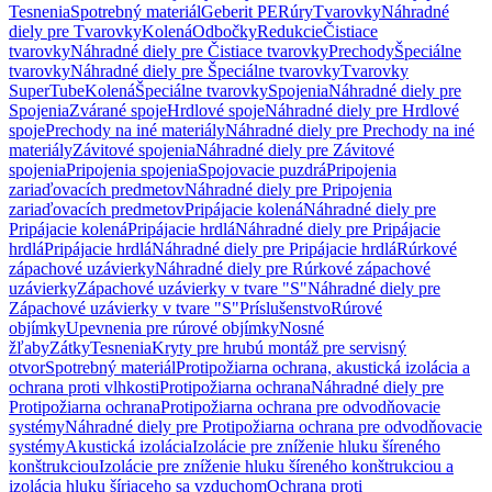
Tesnenia
Spotrebný materiál
Geberit PE
Rúry
Tvarovky
Náhradné
diely pre Tvarovky
Kolená
Odbočky
Redukcie
Čistiace
tvarovky
Náhradné diely pre Čistiace tvarovky
Prechody
Špeciálne
tvarovky
Náhradné diely pre Špeciálne tvarovky
Tvarovky
SuperTube
Kolená
Špeciálne tvarovky
Spojenia
Náhradné diely pre
Spojenia
Zvárané spoje
Hrdlové spoje
Náhradné diely pre Hrdlové
spoje
Prechody na iné materiály
Náhradné diely pre Prechody na iné
materiály
Závitové spojenia
Náhradné diely pre Závitové
spojenia
Pripojenia spojenia
Spojovacie puzdrá
Pripojenia
zariaďovacích predmetov
Náhradné diely pre Pripojenia
zariaďovacích predmetov
Pripájacie kolená
Náhradné diely pre
Pripájacie kolená
Pripájacie hrdlá
Náhradné diely pre Pripájacie
hrdlá
Pripájacie hrdlá
Náhradné diely pre Pripájacie hrdlá
Rúrkové
zápachové uzávierky
Náhradné diely pre Rúrkové zápachové
uzávierky
Zápachové uzávierky v tvare "S"
Náhradné diely pre
Zápachové uzávierky v tvare "S"
Príslušenstvo
Rúrové
objímky
Upevnenia pre rúrové objímky
Nosné
žľaby
Zátky
Tesnenia
Kryty pre hrubú montáž pre servisný
otvor
Spotrebný materiál
Protipožiarna ochrana, akustická izolácia a
ochrana proti vlhkosti
Protipožiarna ochrana
Náhradné diely pre
Protipožiarna ochrana
Protipožiarna ochrana pre odvodňovacie
systémy
Náhradné diely pre Protipožiarna ochrana pre odvodňovacie
systémy
Akustická izolácia
Izolácie pre zníženie hluku šíreného
konštrukciou
Izolácie pre zníženie hluku šíreného konštrukciou a
izolácia hluku šíriaceho sa vzduchom
Ochrana proti