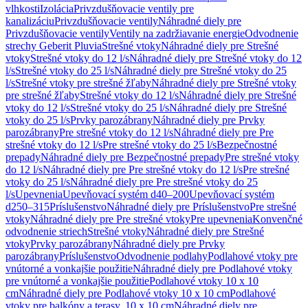
vlhkosti
Izolácia
Privzdušňovacie ventily pre
kanalizáciu
Privzdušňovacie ventily
Náhradné diely pre
Privzdušňovacie ventily
Ventily na zadržiavanie energie
Odvodnenie
strechy Geberit Pluvia
Strešné vtoky
Náhradné diely pre Strešné
vtoky
Strešné vtoky do 12 l/s
Náhradné diely pre Strešné vtoky do 12
l/s
Strešné vtoky do 25 l/s
Náhradné diely pre Strešné vtoky do 25
l/s
Strešné vtoky pre strešné žľaby
Náhradné diely pre Strešné vtoky
pre strešné žľaby
Strešné vtoky do 12 l/s
Náhradné diely pre Strešné
vtoky do 12 l/s
Strešné vtoky do 25 l/s
Náhradné diely pre Strešné
vtoky do 25 l/s
Prvky parozábrany
Náhradné diely pre Prvky
parozábrany
Pre strešné vtoky do 12 l/s
Náhradné diely pre Pre
strešné vtoky do 12 l/s
Pre strešné vtoky do 25 l/s
Bezpečnostné
prepady
Náhradné diely pre Bezpečnostné prepady
Pre strešné vtoky
do 12 l/s
Náhradné diely pre Pre strešné vtoky do 12 l/s
Pre strešné
vtoky do 25 l/s
Náhradné diely pre Pre strešné vtoky do 25
l/s
Upevnenia
Upevňovací systém d40–200
Upevňovací systém
d250–315
Príslušenstvo
Náhradné diely pre Príslušenstvo
Pre strešné
vtoky
Náhradné diely pre Pre strešné vtoky
Pre upevnenia
Konvenčné
odvodnenie striech
Strešné vtoky
Náhradné diely pre Strešné
vtoky
Prvky parozábrany
Náhradné diely pre Prvky
parozábrany
Príslušenstvo
Odvodnenie podlahy
Podlahové vtoky pre
vnútorné a vonkajšie použitie
Náhradné diely pre Podlahové vtoky
pre vnútorné a vonkajšie použitie
Podlahové vtoky 10 x 10
cm
Náhradné diely pre Podlahové vtoky 10 x 10 cm
Podlahové
vtoky pre balkóny a terasy, 10 x 10 cm
Náhradné diely pre