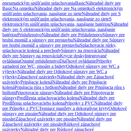
pneumatickým spúšťaním splachovania
Basic
Náhradné diely pre
Basic
Na omietku
Náhradné diely pre Na omietku
S elektronickým
spúšťaním splachovania, napájanie zo siete
Náhradné diely pre S
elektronickým spúšťaním splachovania, napájanie zo siete
S
elektronickým spúšťaním splachovania, napájanie batériou
Náhradné
diely pre S elektronickým spúšťaním splachovania, napájanie
batériou
Príslušenstvo
Náhradné diely pre Príslušenstvo
Súpravy pre
hrubú montáž a súpravy pre prestavbu
Náhradné diely pre Súpravy
pre hrubú montáž a súpravy pre prestavbu
Splachovacie rúrky,
splachovacie kolená a prechody
Súpravy na renováciu
Náhradné
diely pre Súpravy na renováciu
Krycie dosky
Integrované
ovládania
Ostatné príslušenstvo
Diaľkové ovládanie
Prípojky
zariadení pre WC, pisoáre a bidety
Odtokové súpravy pre WC a
výlevky
Náhradné diely pre Odtokové súpravy pre WC a
výlevky
Zápachové uzávierky
Náhradné diely pre Zápachové
uzávierky
Pripájacie kolená
Náhradné diely pre Pripájacie
kolená
Pripájacia rúra s hrdlom
Náhradné diely pre Pripájacia rúra s
hrdlom
Pripojovacie súpravy
Náhradné diely pre Pripojovacie
súpravy
Predĺženia splachovacieho kolena
Náhradné diely pre
Predĺženia splachovacieho kolena
Prípojky z PVC
Náhradné diely
pre Prípojky z PVC
Tesniace manžety a dekoratívne kryty
Odtokové
súpravy pre pisoáre
Náhradné diely pre Odtokové súpravy pre
pisoáre
Zápachové uzávierky pre pisoáre
Náhradné diely pre
Zápachové uzávierky pre pisoáre
Rúrkové zápachové
uzávierky
Náhradné diely pre Rúrkové zápachové