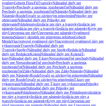
systémy
Geberit FlowFit
Tvarovky
Náhradné diely pre
Tvarovky
Prechody a spojenia, rozoberateľné
Náhradné diely pre
Prechody a spojenia, rozoberateľné
Nástenky
Náhradné diely pre
Nástenky
Rozdeľovače so závitovým pripojením
Prípojky pre
ohrievanie
Náhradné diely pre Prípojky pre
ohrievanie
Príslušenstvo
Izolácie pre rúry a tvarovky
Izolácie pre
nástenky
Izolácia pre rúry a tvarovky
Izolácia pre nástenky
Kryty pre
rúry
Upevnenia pre rúry
Upevnenia pre nástenky
Systémové
tesnenia
Súpravy skrutiek pre pripojenia prírubou
Geberit
Mepla
Viacvrstvové systémové rúry
Viacvrstvové systémové rúry pre
vykurovanie
Tvarovky
Náhradné diely pre
Tvarovky
Spojky
Náhradné diely pre Spojky
Redukcie
Náhradné
diely pre Redukcie
Kolená
Náhradné diely pre Kolená
T-
kusy
Náhradné diely pre T-kusy
Nerozoberateľné prechody
Náhradné
diely pre Nerozoberateľné prechody
Prechody a spojenia,
rozoberateľné
Náhradné diely pre Prechody a spojenia,
rozoberateľné
Zátky
Náhradné diely pre Zátky
Nástenky
Náhradné
diely pre Nástenky
Rozdeľovače so závitovým pripojením
Náhradné
diely pre Rozdeľovače so závitovým pripojením
T-kusy pre
vykurovanie
Náhradné diely pre T-kusy pre vykurovanie
Prípojky
pre vykurovanie
Náhradné diely pre Prípojky pre
vykurovanie
Príslušenstvo
Náhradné diely pre Príslušenstvo
Izolácie
pre rúry a tvarovky
Izolácie pre nástenky
Izolácia pre rúry a
tvarovky
Izolácia pre nástenky
Kryty pre rúry
Upevnenia pre
rúry
Upevnenia pre nástenky
Náhradné diely pre Upevnenia pre