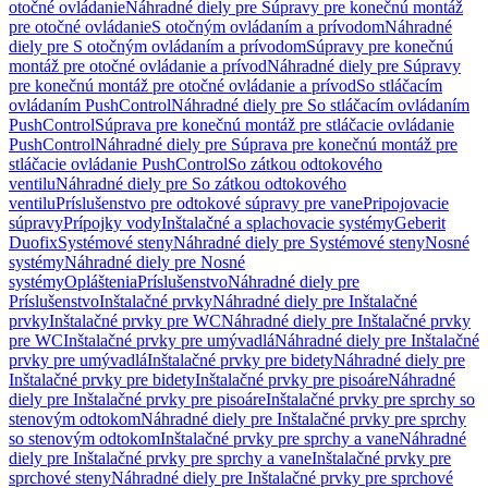
otočné ovládanie
Náhradné diely pre Súpravy pre konečnú montáž
pre otočné ovládanie
S otočným ovládaním a prívodom
Náhradné
diely pre S otočným ovládaním a prívodom
Súpravy pre konečnú
montáž pre otočné ovládanie a prívod
Náhradné diely pre Súpravy
pre konečnú montáž pre otočné ovládanie a prívod
So stláčacím
ovládaním PushControl
Náhradné diely pre So stláčacím ovládaním
PushControl
Súprava pre konečnú montáž pre stláčacie ovládanie
PushControl
Náhradné diely pre Súprava pre konečnú montáž pre
stláčacie ovládanie PushControl
So zátkou odtokového
ventilu
Náhradné diely pre So zátkou odtokového
ventilu
Príslušenstvo pre odtokové súpravy pre vane
Pripojovacie
súpravy
Prípojky vody
Inštalačné a splachovacie systémy
Geberit
Duofix
Systémové steny
Náhradné diely pre Systémové steny
Nosné
systémy
Náhradné diely pre Nosné
systémy
Opláštenia
Príslušenstvo
Náhradné diely pre
Príslušenstvo
Inštalačné prvky
Náhradné diely pre Inštalačné
prvky
Inštalačné prvky pre WC
Náhradné diely pre Inštalačné prvky
pre WC
Inštalačné prvky pre umývadlá
Náhradné diely pre Inštalačné
prvky pre umývadlá
Inštalačné prvky pre bidety
Náhradné diely pre
Inštalačné prvky pre bidety
Inštalačné prvky pre pisoáre
Náhradné
diely pre Inštalačné prvky pre pisoáre
Inštalačné prvky pre sprchy so
stenovým odtokom
Náhradné diely pre Inštalačné prvky pre sprchy
so stenovým odtokom
Inštalačné prvky pre sprchy a vane
Náhradné
diely pre Inštalačné prvky pre sprchy a vane
Inštalačné prvky pre
sprchové steny
Náhradné diely pre Inštalačné prvky pre sprchové