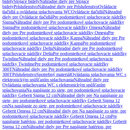
bidety
Stojace bidety
Náhradné diely pre Stojace
bidety
Príslušenstvo
Náhradné diely pre Príslušenstvo
Ovládacie
tlačidlá a ovládania splachovania WC
Ovládacie tlačidlá
Náhradné
diely pre Ovládacie tlačidlá
Pre podomietkové splachovacie nádržky
Sigma
Náhradné diely pre Pre podomietkové splachovacie nádržky
Sigma
Pre podomietkové splachovacie nádržky Omega
Náhradné
diely pre Pre podomietkové splachovacie nádržky Omega
Pre
podomietkové splachovacie nádržky Kappa
Náhradné diely pre Pre
podomietkové splachovacie nádržky Kappa
Pre podomietkové
splachovacie nádržky Delta
Náhradné diely pre Pre podomietkové
splachovacie nádržky Delta
Pre podomietkové splachovacie nádržky
Twinline
Náhradné diely pre Pre podomietkové splachovacie
nádržky Twinline
Pre podomietkové splachovacie nádržky
300T
Náhradné diely pre Pre podomietkové splachovacie nádržky
300T
Príslušenstvo
Spotrebný materiál
Ovládania splachovania WC s
elektronickým spúšťaním splachovania
Náhradné diely pre
Ovládania splachovania WC s elektronickým spúšťaním
splachovania
Na napájanie zo siete, pre podomietkové splachovacie
nádržky Geberit Sigma 12 cm
Náhradné diely pre Na napájanie zo
siete, pre podomietkové splachovacie nádržky Geberit Sigma 12
cm
Na napájanie zo siete, pre podomietkové splachovacie nádržky
Geberit Omega 12 cm
Náhradné diely pre Na napájanie zo siete, pre
podomietkové splachovacie nádržky Geberit Omega 12 cm
Pre
napájanie batériou, pre podomietkové splachovacie nádržky Geberit
Sigma 12 cm
Náhradné diely pre Pre napájanie batériou, pre