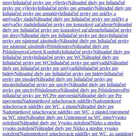
steny
Inštalačné prvky pre výlevky
Náhradné diely pre Inštalačné
prvky pre výlevky
Inštalačné prvky pre armatúry
Náhradné diely pre
Inštalačné prvky pre armatúry
Inštalačné prvky pre práčky a
umývačky riadu
Náhradné diely pre Inštalačné prvky pre práčky a
umývačky riadu
Inštalačné prvky pre konzolové zaťaženie
Náhradné
diely pre Inštalačné prvky pre konzolové zaťaženie
Inštalačné prvky
pre drezy
Náhradné diely pre Inštalačné prvky pre drezy
Inštalačné
prvky pre nástenné zásobníky
Náhradné diely pre Inštalačné prvky
pre nástenné zásobníky
Príslušenstvo
Náhradné diely pre
Príslušenstvo
Geberit Kombifix
Inštalačné prvky
Náhradné diely pre
Inštalačné prvky
Inštalačné prvky pre WC
Náhradné diely pre
Inštalačné prvky pre WC
Inštalačné prvky pre umývadlá
Náhradné
diely pre Inštalačné prvky pre umývadlá
Inštalačné prvky pre
bidety
Náhradné diely pre Inštalačné prvky pre bidety
Inštalačné
prvky pre pisoáre
Náhradné diely pre Inštalačné prvky pre
pisoáre
Inštalačné prvky pre sprchy
Náhradné diely pre Inštalačné
prvky pre sprchy
Príslušenstvo
Náhradné diely pre Príslušenstvo
Pre
inštalačné prvky pre WC
Pre upevnenia
Náhradné diely pre Pre
upevnenia
Nadomietkové splachovacie nádržky
Nadomietkové
splachovacie nádržky pre WC, z plastu
Náhradné diely pre
Nadomietkové splachovacie nádržky pre WC, z plastu
Umiestnené
na WC mise
Náhradné diely pre Umiestnené na WC mise
Vysoko
položené
Náhradné diely pre Vysoko položené
Nízko a stredne
vysoko položené
Náhradné diely pre Nízko a stredne vysoko
položené
Nadomietkové splachovacie nádržky pre WC, zo sanitárnej