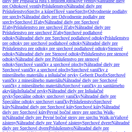
diely pre Pripájacia rúra s hrdlom
Odtokové ventily
Náhradné diely
pre Odtokové ventily
Príslušenstvo
Náhradné diely pre
Príslušenstvo
Sprchy a kúpeľňové vane
Sprchy
Odvodnenie podlahy
pre sprchy
Náhradné diely pre Odvodnenie podlahy pre
sprchy
Sprchové žľaby
Náhradné diely pre Sprchové
žľaby
Príslušenstvo pre sprchové žľaby
Náhradné diely pre
Príslušenstvo pre sprchové žľaby
Sprchové podlahové
odtoky
Náhradné diely pre Sprchové podlahové odtoky
Príslušenstvo
pre odtoky pre sprchové podlahové odtoky
Náhradné diely pre
Príslušenstvo pre odtoky pre sprchové podlahové odtoky
Stenové
odtoky
Náhradné diely pre Stenové odtoky
Príslušenstvo pre stenové
odtoky
Náhradné diely pre Príslušenstvo pre stenové
odtoky
Sprchové vaničky a sprchové plochy
Náhradné diely pre
Sprchové vaničky a sprchové plochy
Sprchové vaničky z
minerálneho materiálu a inštalačné prvky Geberit Duofix
Sprchové
vaničky z minerálneho materiálu
Náhradné diely pre Sprchové
vaničky z minerálneho materiálu
Sprchové vaničky zo sanitárneho
akrylátu
Inštalačné prvky
Náhradné diely pre Inštalačné
prvky
Špeciálne odtoky sprchovej vaničky
Náhradné diely pre
Špeciálne odtoky sprchovej vaničky
Príslušenstvo
Sprchové
kúty
Náhradné diely pre Sprchové kúty
Sprchové kúty
Náhradné
diely pre Sprchové kúty
Pevné bočné steny pre sprchu Walk-
in
Náhradné diely pre Pevné bočné steny pre sprchu Walk-in
Vaňové
zásteny
Náhradné diely pre Vaňové zásteny
Sprchové dvere
Náhradné
diely pre Sprchové dvere
Príslušenstvo
Náhradné diely pre