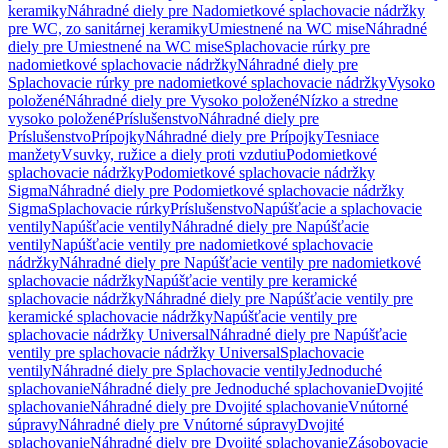
keramiky
Náhradné diely pre Nadomietkové splachovacie nádržky
pre WC, zo sanitárnej keramiky
Umiestnené na WC mise
Náhradné
diely pre Umiestnené na WC mise
Splachovacie rúrky pre
nadomietkové splachovacie nádržky
Náhradné diely pre
Splachovacie rúrky pre nadomietkové splachovacie nádržky
Vysoko
položené
Náhradné diely pre Vysoko položené
Nízko a stredne
vysoko položené
Príslušenstvo
Náhradné diely pre
Príslušenstvo
Prípojky
Náhradné diely pre Prípojky
Tesniace
manžety
Vsuvky, ružice a diely proti vzdutiu
Podomietkové
splachovacie nádržky
Podomietkové splachovacie nádržky
Sigma
Náhradné diely pre Podomietkové splachovacie nádržky
Sigma
Splachovacie rúrky
Príslušenstvo
Napúšťacie a splachovacie
ventily
Napúšťacie ventily
Náhradné diely pre Napúšťacie
ventily
Napúšťacie ventily pre nadomietkové splachovacie
nádržky
Náhradné diely pre Napúšťacie ventily pre nadomietkové
splachovacie nádržky
Napúšťacie ventily pre keramické
splachovacie nádržky
Náhradné diely pre Napúšťacie ventily pre
keramické splachovacie nádržky
Napúšťacie ventily pre
splachovacie nádržky Universal
Náhradné diely pre Napúšťacie
ventily pre splachovacie nádržky Universal
Splachovacie
ventily
Náhradné diely pre Splachovacie ventily
Jednoduché
splachovanie
Náhradné diely pre Jednoduché splachovanie
Dvojité
splachovanie
Náhradné diely pre Dvojité splachovanie
Vnútorné
súpravy
Náhradné diely pre Vnútorné súpravy
Dvojité
splachovanie
Náhradné diely pre Dvojité splachovanie
Zásobovacie