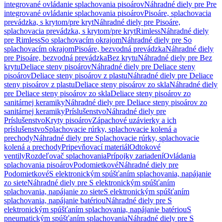
integrované ovládanie splachovania pisoárov
Náhradné diely pre Pre
integrované ovládanie splachovania pisoárov
Pisoáre, splachovacia
prevádzka, s krytom/pre kryt
Náhradné diely pre Pisoáre,
splachovacia prevádzka, s krytom/pre kryt
Rimless
Náhradné diely
pre Rimless
So splachovacím okrajom
Náhradné diely pre So
splachovacím okrajom
Pisoáre, bezvodná prevádzka
Náhradné diely
pre Pisoáre, bezvodná prevádzka
Bez krytu
Náhradné diely pre Bez
krytu
Deliace steny pisoárov
Náhradné diely pre Deliace steny
pisoárov
Deliace steny pisoárov z plastu
Náhradné diely pre Deliace
steny pisoárov z plastu
Deliace steny pisoárov zo skla
Náhradné diely
pre Deliace steny pisoárov zo skla
Deliace steny pisoárov zo
sanitárnej keramiky
Náhradné diely pre Deliace steny pisoárov zo
sanitárnej keramiky
Príslušenstvo
Náhradné diely pre
Príslušenstvo
Kryty pisoárov
Zápachové uzávierky a ich
príslušenstvo
Splachovacie rúrky, splachovacie kolená a
prechody
Náhradné diely pre Splachovacie rúrky, splachovacie
kolená a prechody
Pripevňovací materiál
Odtokové
ventily
Rozdeľovač splachovania
Prípojky zariadení
Ovládania
splachovania pisoárov
Podomietkové
Náhradné diely pre
Podomietkové
S elektronickým spúšťaním splachovania, napájanie
zo siete
Náhradné diely pre S elektronickým spúšťaním
splachovania, napájanie zo siete
S elektronickým spúšťaním
splachovania, napájanie batériou
Náhradné diely pre S
elektronickým spúšťaním splachovania, napájanie batériou
S
pneumatickým spúšťaním splachovania
Náhradné diely pre S