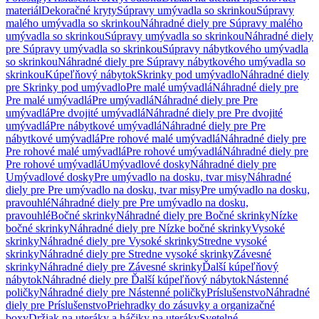
materiál
Dekoračné kryty
Súpravy umývadla so skrinkou
Súpravy
malého umývadla so skrinkou
Náhradné diely pre Súpravy malého
umývadla so skrinkou
Súpravy umývadla so skrinkou
Náhradné diely
pre Súpravy umývadla so skrinkou
Súpravy nábytkového umývadla
so skrinkou
Náhradné diely pre Súpravy nábytkového umývadla so
skrinkou
Kúpeľňový nábytok
Skrinky pod umývadlo
Náhradné diely
pre Skrinky pod umývadlo
Pre malé umývadlá
Náhradné diely pre
Pre malé umývadlá
Pre umývadlá
Náhradné diely pre Pre
umývadlá
Pre dvojité umývadlá
Náhradné diely pre Pre dvojité
umývadlá
Pre nábytkové umývadlá
Náhradné diely pre Pre
nábytkové umývadlá
Pre rohové malé umývadlá
Náhradné diely pre
Pre rohové malé umývadlá
Pre rohové umývadlá
Náhradné diely pre
Pre rohové umývadlá
Umývadlové dosky
Náhradné diely pre
Umývadlové dosky
Pre umývadlo na dosku, tvar misy
Náhradné
diely pre Pre umývadlo na dosku, tvar misy
Pre umývadlo na dosku,
pravouhlé
Náhradné diely pre Pre umývadlo na dosku,
pravouhlé
Bočné skrinky
Náhradné diely pre Bočné skrinky
Nízke
bočné skrinky
Náhradné diely pre Nízke bočné skrinky
Vysoké
skrinky
Náhradné diely pre Vysoké skrinky
Stredne vysoké
skrinky
Náhradné diely pre Stredne vysoké skrinky
Závesné
skrinky
Náhradné diely pre Závesné skrinky
Ďalší kúpeľňový
nábytok
Náhradné diely pre Ďalší kúpeľňový nábytok
Nástenné
poličky
Náhradné diely pre Nástenné poličky
Príslušenstvo
Náhradné
diely pre Príslušenstvo
Priehradky do zásuvky a organizačné
boxy
Držiak na uteráky a háčiky na uteráky
Svetelné