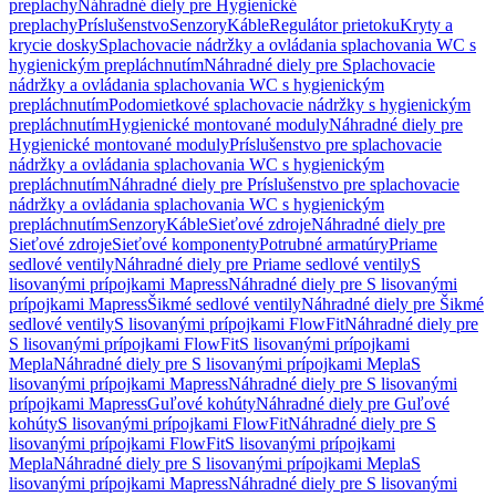
preplachy
Náhradné diely pre Hygienické
preplachy
Príslušenstvo
Senzory
Káble
Regulátor prietoku
Kryty a
krycie dosky
Splachovacie nádržky a ovládania splachovania WC s
hygienickým prepláchnutím
Náhradné diely pre Splachovacie
nádržky a ovládania splachovania WC s hygienickým
prepláchnutím
Podomietkové splachovacie nádržky s hygienickým
prepláchnutím
Hygienické montované moduly
Náhradné diely pre
Hygienické montované moduly
Príslušenstvo pre splachovacie
nádržky a ovládania splachovania WC s hygienickým
prepláchnutím
Náhradné diely pre Príslušenstvo pre splachovacie
nádržky a ovládania splachovania WC s hygienickým
prepláchnutím
Senzory
Káble
Sieťové zdroje
Náhradné diely pre
Sieťové zdroje
Sieťové komponenty
Potrubné armatúry
Priame
sedlové ventily
Náhradné diely pre Priame sedlové ventily
S
lisovanými prípojkami Mapress
Náhradné diely pre S lisovanými
prípojkami Mapress
Šikmé sedlové ventily
Náhradné diely pre Šikmé
sedlové ventily
S lisovanými prípojkami FlowFit
Náhradné diely pre
S lisovanými prípojkami FlowFit
S lisovanými prípojkami
Mepla
Náhradné diely pre S lisovanými prípojkami Mepla
S
lisovanými prípojkami Mapress
Náhradné diely pre S lisovanými
prípojkami Mapress
Guľové kohúty
Náhradné diely pre Guľové
kohúty
S lisovanými prípojkami FlowFit
Náhradné diely pre S
lisovanými prípojkami FlowFit
S lisovanými prípojkami
Mepla
Náhradné diely pre S lisovanými prípojkami Mepla
S
lisovanými prípojkami Mapress
Náhradné diely pre S lisovanými