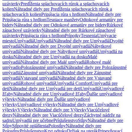
uzávierky
Predĺženia splachovacích rúrok a splachovacích
kolien
Náhradné diely pre Predĺženia splachovacích rúrok a
splachovacích kolien
Pripájacia rúra s hrdlom
Náhradné diely pre
Pripájacia rúra s hrdlom
Tesniace manžety
Odtokové armatúry pre
bidety
Náhradné diely pre Odtokové armatúry pre bidety
Rúrkové
zápachové uzávierky
Náhradné diely pre Rúrkové zápachové
uzávierky
Pripájacia rúra s hrdlom
Prípojky
Tesnenia
Umývacie
miesto
Umývadlá
Umývadlá
Náhradné diely pre Umývadlá
Dvojité
umývadlá
Náhradné diely pre Dvojité umývadlá
Nábytkové
umývadlá
Náhradné diely pre Nábytkové umývadlá
Umývadlá na
dosku
Náhradné diely pre Umývadlá na dosku
Malé
umývadlá
Náhradné diely pre Malé umývadlá
Rohové malé
umývadlo
Polozápustné umývadlá
Náhradné diely pre Polozápustné
umývadlá
Zápustné umývadlá
Náhradné diely pre Zápustné
umývadlá
Vstavané umývadlá
Náhradné diely pre Vstavané
umývadlá
Rohové umývadlá
Umývadlá Comfort
Umývadlá pre
deti
Náhradné diely pre Umývadlá pre deti
Umývadlá
Umývadlové
žľaby
Náhradné diely pre Umývadlové žľaby
Ďalšie umývadlové
výlevky
Náhradné diely pre Ďalšie umývadlové
výlevky
Umývadlové výlevky
Náhradné diely pre Umývadlové
výlevky
Výlevky
Náhradné diely pre Výlevky
Viacúčelové
drezy
Náhradné diely pre Viacúčelové drezy
Záchytné nádrže na
sadru
Umývadlá pre učebne
Príslušenstvo
Stĺpy
Náhradné diely pre
Stĺpy
Stĺpovité opláštenia
Polostĺpy
Náhradné diely pre
Polostĺpy
Príslušenstvo
Kryt odtoku
Držiak na uterák
Pripevňovací