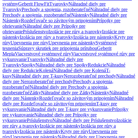
systémy
Geberit FlowFit
Tvarovky
Náhradné diely pre
Tvarovky
Prechody a spojenia, rozoberateľné
Náhradné diely pre
Prechody a spojenia, rozoberateľné
Nástenky
Náhradné diely pre
Nástenky
Rozdeľovače so závitovým pripojením
Prípojky pre
ohrievanie
Náhradné diely pre Prípojky pre
ohrievanie
Príslušenstvo
Izolácie pre rúry a tvarovky
Izolácie pre
nástenky
Izolácia pre rúry a tvarovky
Izolácia pre nástenky
Kryty pre
rúry
Upevnenia pre rúry
Upevnenia pre nástenky
Systémové
tesnenia
Súpravy skrutiek pre pripojenia prírubou
Geberit
Mepla
Viacvrstvové systémové rúry
Viacvrstvové systémové rúry pre
vykurovanie
Tvarovky
Náhradné diely pre
Tvarovky
Spojky
Náhradné diely pre Spojky
Redukcie
Náhradné
diely pre Redukcie
Kolená
Náhradné diely pre Kolená
T-
kusy
Náhradné diely pre T-kusy
Nerozoberateľné prechody
Náhradné
diely pre Nerozoberateľné prechody
Prechody a spojenia,
rozoberateľné
Náhradné diely pre Prechody a spojenia,
rozoberateľné
Zátky
Náhradné diely pre Zátky
Nástenky
Náhradné
diely pre Nástenky
Rozdeľovače so závitovým pripojením
Náhradné
diely pre Rozdeľovače so závitovým pripojením
T-kusy pre
vykurovanie
Náhradné diely pre T-kusy pre vykurovanie
Prípojky
pre vykurovanie
Náhradné diely pre Prípojky pre
vykurovanie
Príslušenstvo
Náhradné diely pre Príslušenstvo
Izolácie
pre rúry a tvarovky
Izolácie pre nástenky
Izolácia pre rúry a
tvarovky
Izolácia pre nástenky
Kryty pre rúry
Upevnenia pre
rúry
Upevnenia pre nástenky
Náhradné diely pre Upevnenia pre