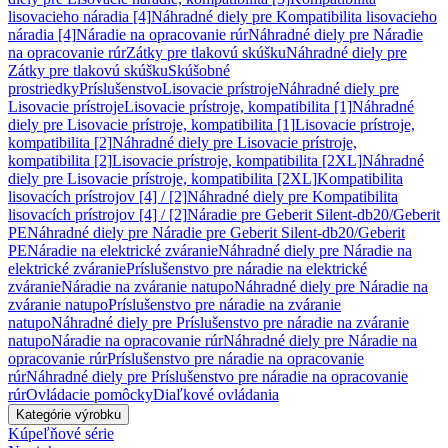
lisovacieho náradia [4]
Náhradné diely pre Kompatibilita lisovacieho
náradia [4]
Náradie na opracovanie rúr
Náhradné diely pre Náradie
na opracovanie rúr
Zátky pre tlakovú skúšku
Náhradné diely pre
Zátky pre tlakovú skúšku
Skúšobné
prostriedky
Príslušenstvo
Lisovacie prístroje
Náhradné diely pre
Lisovacie prístroje
Lisovacie prístroje, kompatibilita [1]
Náhradné
diely pre Lisovacie prístroje, kompatibilita [1]
Lisovacie prístroje,
kompatibilita [2]
Náhradné diely pre Lisovacie prístroje,
kompatibilita [2]
Lisovacie prístroje, kompatibilita [2XL]
Náhradné
diely pre Lisovacie prístroje, kompatibilita [2XL]
Kompatibilita
lisovacích prístrojov [4] / [2]
Náhradné diely pre Kompatibilita
lisovacích prístrojov [4] / [2]
Náradie pre Geberit Silent-db20/Geberit
PE
Náhradné diely pre Náradie pre Geberit Silent-db20/Geberit
PE
Náradie na elektrické zváranie
Náhradné diely pre Náradie na
elektrické zváranie
Príslušenstvo pre náradie na elektrické
zváranie
Náradie na zváranie natupo
Náhradné diely pre Náradie na
zváranie natupo
Príslušenstvo pre náradie na zváranie
natupo
Náhradné diely pre Príslušenstvo pre náradie na zváranie
natupo
Náradie na opracovanie rúr
Náhradné diely pre Náradie na
opracovanie rúr
Príslušenstvo pre náradie na opracovanie
rúr
Náhradné diely pre Príslušenstvo pre náradie na opracovanie
rúr
Ovládacie pomôcky
Diaľkové ovládania
Kategórie výrobku
Kúpeľňové série