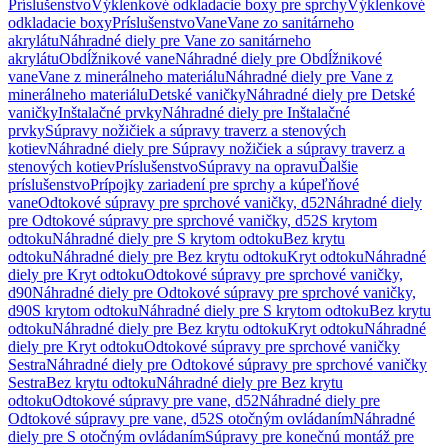
Príslušenstvo
Výklenkové odkladacie boxy pre sprchy
Výklenkové
odkladacie boxy
Príslušenstvo
Vane
Vane zo sanitárneho
akrylátu
Náhradné diely pre Vane zo sanitárneho
akrylátu
Obdĺžnikové vane
Náhradné diely pre Obdĺžnikové
vane
Vane z minerálneho materiálu
Náhradné diely pre Vane z
minerálneho materiálu
Detské vaničky
Náhradné diely pre Detské
vaničky
Inštalačné prvky
Náhradné diely pre Inštalačné
prvky
Súpravy nožičiek a súpravy traverz a stenových
kotiev
Náhradné diely pre Súpravy nožičiek a súpravy traverz a
stenových kotiev
Príslušenstvo
Súpravy na opravu
Ďalšie
príslušenstvo
Prípojky zariadení pre sprchy a kúpeľňové
vane
Odtokové súpravy pre sprchové vaničky, d52
Náhradné diely
pre Odtokové súpravy pre sprchové vaničky, d52
S krytom
odtoku
Náhradné diely pre S krytom odtoku
Bez krytu
odtoku
Náhradné diely pre Bez krytu odtoku
Kryt odtoku
Náhradné
diely pre Kryt odtoku
Odtokové súpravy pre sprchové vaničky,
d90
Náhradné diely pre Odtokové súpravy pre sprchové vaničky,
d90
S krytom odtoku
Náhradné diely pre S krytom odtoku
Bez krytu
odtoku
Náhradné diely pre Bez krytu odtoku
Kryt odtoku
Náhradné
diely pre Kryt odtoku
Odtokové súpravy pre sprchové vaničky
Sestra
Náhradné diely pre Odtokové súpravy pre sprchové vaničky
Sestra
Bez krytu odtoku
Náhradné diely pre Bez krytu
odtoku
Odtokové súpravy pre vane, d52
Náhradné diely pre
Odtokové súpravy pre vane, d52
S otočným ovládaním
Náhradné
diely pre S otočným ovládaním
Súpravy pre konečnú montáž pre