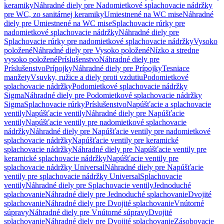
keramiky
Náhradné diely pre Nadomietkové splachovacie nádržky
pre WC, zo sanitárnej keramiky
Umiestnené na WC mise
Náhradné
diely pre Umiestnené na WC mise
Splachovacie rúrky pre
nadomietkové splachovacie nádržky
Náhradné diely pre
Splachovacie rúrky pre nadomietkové splachovacie nádržky
Vysoko
položené
Náhradné diely pre Vysoko položené
Nízko a stredne
vysoko položené
Príslušenstvo
Náhradné diely pre
Príslušenstvo
Prípojky
Náhradné diely pre Prípojky
Tesniace
manžety
Vsuvky, ružice a diely proti vzdutiu
Podomietkové
splachovacie nádržky
Podomietkové splachovacie nádržky
Sigma
Náhradné diely pre Podomietkové splachovacie nádržky
Sigma
Splachovacie rúrky
Príslušenstvo
Napúšťacie a splachovacie
ventily
Napúšťacie ventily
Náhradné diely pre Napúšťacie
ventily
Napúšťacie ventily pre nadomietkové splachovacie
nádržky
Náhradné diely pre Napúšťacie ventily pre nadomietkové
splachovacie nádržky
Napúšťacie ventily pre keramické
splachovacie nádržky
Náhradné diely pre Napúšťacie ventily pre
keramické splachovacie nádržky
Napúšťacie ventily pre
splachovacie nádržky Universal
Náhradné diely pre Napúšťacie
ventily pre splachovacie nádržky Universal
Splachovacie
ventily
Náhradné diely pre Splachovacie ventily
Jednoduché
splachovanie
Náhradné diely pre Jednoduché splachovanie
Dvojité
splachovanie
Náhradné diely pre Dvojité splachovanie
Vnútorné
súpravy
Náhradné diely pre Vnútorné súpravy
Dvojité
splachovanie
Náhradné diely pre Dvojité splachovanie
Zásobovacie