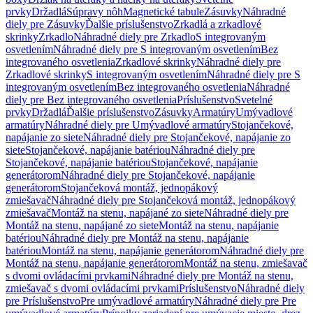
prvky
Držadlá
Súpravy nôh
Magnetické tabule
Zásuvky
Náhradné
diely pre Zásuvky
Ďalšie príslušenstvo
Zrkadlá a zrkadlové
skrinky
Zrkadlo
Náhradné diely pre Zrkadlo
S integrovaným
osvetlením
Náhradné diely pre S integrovaným osvetlením
Bez
integrovaného osvetlenia
Zrkadlové skrinky
Náhradné diely pre
Zrkadlové skrinky
S integrovaným osvetlením
Náhradné diely pre S
integrovaným osvetlením
Bez integrovaného osvetlenia
Náhradné
diely pre Bez integrovaného osvetlenia
Príslušenstvo
Svetelné
prvky
Držadlá
Ďalšie príslušenstvo
Zásuvky
Armatúry
Umývadlové
armatúry
Náhradné diely pre Umývadlové armatúry
Stojančekové,
napájanie zo siete
Náhradné diely pre Stojančekové, napájanie zo
siete
Stojančekové, napájanie batériou
Náhradné diely pre
Stojančekové, napájanie batériou
Stojančekové, napájanie
generátorom
Náhradné diely pre Stojančekové, napájanie
generátorom
Stojančeková montáž, jednopákový
zmiešavač
Náhradné diely pre Stojančeková montáž, jednopákový
zmiešavač
Montáž na stenu, napájané zo siete
Náhradné diely pre
Montáž na stenu, napájané zo siete
Montáž na stenu, napájanie
batériou
Náhradné diely pre Montáž na stenu, napájanie
batériou
Montáž na stenu, napájanie generátorom
Náhradné diely pre
Montáž na stenu, napájanie generátorom
Montáž na stenu, zmiešavač
s dvomi ovládacími prvkami
Náhradné diely pre Montáž na stenu,
zmiešavač s dvomi ovládacími prvkami
Príslušenstvo
Náhradné diely
pre Príslušenstvo
Pre umývadlové armatúry
Náhradné diely pre Pre