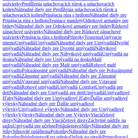
uzávierky
Predĺženia splachovacích rúrok a splachovacích
kolien
Náhradné diely pre Predĺženia splachovacích rúrok a
splachovacích kolien
Pripájacia rúra s hrdlom
Náhradné diely pre
Pripájacia rúra s hrdlom
Tesniace manžety
Odtokové armatúry pre
bidety
Náhradné diely pre Odtokové armatúry pre bidety
Rúrkové
zápachové uzávierky
Náhradné diely pre Rúrkové zápachové
uzávierky
Pripájacia rúra s hrdlom
Prípojky
Tesnenia
Umývacie
miesto
Umývadlá
Umývadlá
Náhradné diely pre Umývadlá
Dvojité
umývadlá
Náhradné diely pre Dvojité umývadlá
Nábytkové
umývadlá
Náhradné diely pre Nábytkové umývadlá
Umývadlá na
dosku
Náhradné diely pre Umývadlá na dosku
Malé
umývadlá
Náhradné diely pre Malé umývadlá
Rohové malé
umývadlo
Polozápustné umývadlá
Náhradné diely pre Polozápustné
umývadlá
Zápustné umývadlá
Náhradné diely pre Zápustné
umývadlá
Vstavané umývadlá
Náhradné diely pre Vstavané
umývadlá
Rohové umývadlá
Umývadlá Comfort
Umývadlá pre
deti
Náhradné diely pre Umývadlá pre deti
Umývadlá
Umývadlové
žľaby
Náhradné diely pre Umývadlové žľaby
Ďalšie umývadlové
výlevky
Náhradné diely pre Ďalšie umývadlové
výlevky
Umývadlové výlevky
Náhradné diely pre Umývadlové
výlevky
Výlevky
Náhradné diely pre Výlevky
Viacúčelové
drezy
Náhradné diely pre Viacúčelové drezy
Záchytné nádrže na
sadru
Umývadlá pre učebne
Príslušenstvo
Stĺpy
Náhradné diely pre
Stĺpy
Stĺpovité opláštenia
Polostĺpy
Náhradné diely pre
Polostĺpy
Príslušenstvo
Kryt odtoku
Držiak na uterák
Pripevňovací