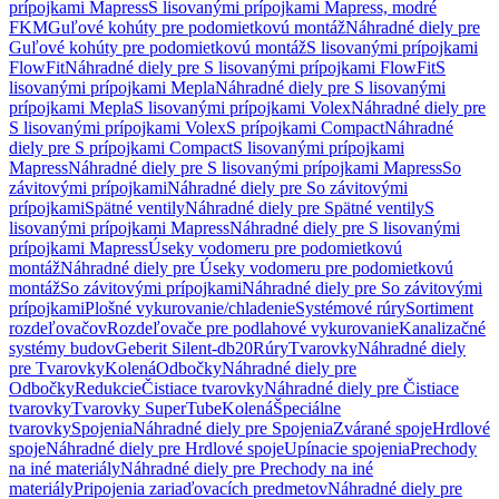
prípojkami Mapress
S lisovanými prípojkami Mapress, modré
FKM
Guľové kohúty pre podomietkovú montáž
Náhradné diely pre
Guľové kohúty pre podomietkovú montáž
S lisovanými prípojkami
FlowFit
Náhradné diely pre S lisovanými prípojkami FlowFit
S
lisovanými prípojkami Mepla
Náhradné diely pre S lisovanými
prípojkami Mepla
S lisovanými prípojkami Volex
Náhradné diely pre
S lisovanými prípojkami Volex
S prípojkami Compact
Náhradné
diely pre S prípojkami Compact
S lisovanými prípojkami
Mapress
Náhradné diely pre S lisovanými prípojkami Mapress
So
závitovými prípojkami
Náhradné diely pre So závitovými
prípojkami
Spätné ventily
Náhradné diely pre Spätné ventily
S
lisovanými prípojkami Mapress
Náhradné diely pre S lisovanými
prípojkami Mapress
Úseky vodomeru pre podomietkovú
montáž
Náhradné diely pre Úseky vodomeru pre podomietkovú
montáž
So závitovými prípojkami
Náhradné diely pre So závitovými
prípojkami
Plošné vykurovanie/chladenie
Systémové rúry
Sortiment
rozdeľovačov
Rozdeľovače pre podlahové vykurovanie
Kanalizačné
systémy budov
Geberit Silent-db20
Rúry
Tvarovky
Náhradné diely
pre Tvarovky
Kolená
Odbočky
Náhradné diely pre
Odbočky
Redukcie
Čistiace tvarovky
Náhradné diely pre Čistiace
tvarovky
Tvarovky SuperTube
Kolená
Špeciálne
tvarovky
Spojenia
Náhradné diely pre Spojenia
Zvárané spoje
Hrdlové
spoje
Náhradné diely pre Hrdlové spoje
Upínacie spojenia
Prechody
na iné materiály
Náhradné diely pre Prechody na iné
materiály
Pripojenia zariaďovacích predmetov
Náhradné diely pre