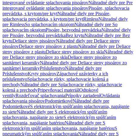
integrované ovládanie splachovania pisoárov
Náhradné diely pre Pre
integrované ovládanie splachovania pisoárov
Pisoáre, splachovacia
prevádzka, s krytom/pre kryt
Náhradné diely pre Pisoáre,
splachovacia prevádzka, s krytom/pre kryt
Rimless
Náhradné diely
pre Rimless
So splachovacím okrajom
Náhradné diely pre So
splachovacím okrajom
Pisoáre, bezvodná prevádzka
Náhradné diely
pre Pisoáre, bezvodná prevádzka
Bez krytu
Náhradné diely pre Bez
krytu
Deliace steny pisoárov
Náhradné diely pre Deliace steny
pisoárov
Deliace steny pisoárov z plastu
Náhradné diely pre Deliace
steny pisoárov z plastu
Deliace steny pisoárov zo skla
Náhradné diely
pre Deliace steny pisoárov zo skla
Deliace steny pisoárov zo
sanitárnej keramiky
Náhradné diely pre Deliace steny pisoárov zo
sanitárnej keramiky
Príslušenstvo
Náhradné diely pre
Príslušenstvo
Kryty pisoárov
Zápachové uzávierky a ich
príslušenstvo
Splachovacie rúrky, splachovacie kolená a
prechody
Náhradné diely pre Splachovacie rúrky, splachovacie
kolená a prechody
Pripevňovací materiál
Odtokové
ventily
Rozdeľovač splachovania
Prípojky zariadení
Ovládania
splachovania pisoárov
Podomietkové
Náhradné diely pre
Podomietkové
S elektronickým spúšťaním splachovania, napájanie
zo siete
Náhradné diely pre S elektronickým spúšťaním
splachovania, napájanie zo siete
S elektronickým spúšťaním
splachovania, napájanie batériou
Náhradné diely pre S
elektronickým spúšťaním splachovania, napájanie batériou
S
pneumatickým spúšťaním splachovania
Náhradné diely pre S