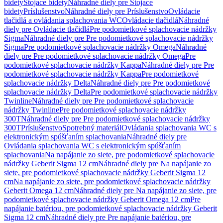
bidety
Stojace bidety
Náhradné diely pre Stojace
bidety
Príslušenstvo
Náhradné diely pre Príslušenstvo
Ovládacie
tlačidlá a ovládania splachovania WC
Ovládacie tlačidlá
Náhradné
diely pre Ovládacie tlačidlá
Pre podomietkové splachovacie nádržky
Sigma
Náhradné diely pre Pre podomietkové splachovacie nádržky
Sigma
Pre podomietkové splachovacie nádržky Omega
Náhradné
diely pre Pre podomietkové splachovacie nádržky Omega
Pre
podomietkové splachovacie nádržky Kappa
Náhradné diely pre Pre
podomietkové splachovacie nádržky Kappa
Pre podomietkové
splachovacie nádržky Delta
Náhradné diely pre Pre podomietkové
splachovacie nádržky Delta
Pre podomietkové splachovacie nádržky
Twinline
Náhradné diely pre Pre podomietkové splachovacie
nádržky Twinline
Pre podomietkové splachovacie nádržky
300T
Náhradné diely pre Pre podomietkové splachovacie nádržky
300T
Príslušenstvo
Spotrebný materiál
Ovládania splachovania WC s
elektronickým spúšťaním splachovania
Náhradné diely pre
Ovládania splachovania WC s elektronickým spúšťaním
splachovania
Na napájanie zo siete, pre podomietkové splachovacie
nádržky Geberit Sigma 12 cm
Náhradné diely pre Na napájanie zo
siete, pre podomietkové splachovacie nádržky Geberit Sigma 12
cm
Na napájanie zo siete, pre podomietkové splachovacie nádržky
Geberit Omega 12 cm
Náhradné diely pre Na napájanie zo siete, pre
podomietkové splachovacie nádržky Geberit Omega 12 cm
Pre
napájanie batériou, pre podomietkové splachovacie nádržky Geberit
Sigma 12 cm
Náhradné diely pre Pre napájanie batériou, pre