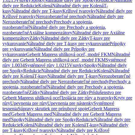
1.0215
Vsuvky
Spojky
Náhradné diely pre Spojky
Redukcie
Náhradné
diely pre Redukcie
Kolená
Náhradné diely pre Kolená
T-
kusy
Náhradné diely pre T-kusy
Krížové tvarovky
Náhradné diely pre
Krížové tvarovky
Nerozoberateľné prechody
Náhradné diely pre
Nerozoberateľné prechody
Prechody a spojenia,
rozoberateľné
Náhradné diely pre Prechody a spojenia,
rozoberateľné
Axiálne kompenzátory
Náhradné diely pre Axiálne
kompenzátory
Zátky
Náhradné diely pre Zátky
T-kusy pre
vykurovanie
Náhradné diely pre T-kusy pre vykurovanie
Prípojky
pre vykurovanie
Náhradné diely pre Prípojky pre
vykurovanie
Geberit Mapress uhlíková oceľ, modré FKM
Náhradné
diely pre Geberit Mapress uhlíková oceľ, modré FKM
Systémové
rúry 1.0034
Systémové rúry 1.0215
Vsuvky
Spojky
Náhradné diely
pre Spojky
Redukcie
Náhradné diely pre Redukcie
Kolená
Náhradné
diely pre Kolená
T-kusy
Náhradné diely pre T-kusy
Nerozoberateľné
prechody
Náhradné diely pre Nerozoberateľné prechody
Prechody a
spojenia, rozoberateľné
Náhradné diely pre Prechody a spojenia,
rozoberateľné
Zátky
Náhradné diely pre Zátky
Príslušenstvo pre
Geberit Mapress uhlíková oceľ
Izolácia pre rúry a tvarovky
Kryty pre
rúry
Upevnenia pre rúry
Upevnenia pre nástenky
Systémové
tesnenia
Súpravy skrutiek pre prírubové spoje
Geberit Mapress
meď
Geberit Mapress meď
Náhradné diely pre Geberit Mapress
meď
Spojky
Náhradné diely pre Spojky
Redukcie
Náhradné diely pre
Redukcie
Kolená
Náhradné diely pre Kolená
T-kusy
Náhradné diely
pre T-kusy
Krížové tvarovky
Náhradné diely pre Krížové