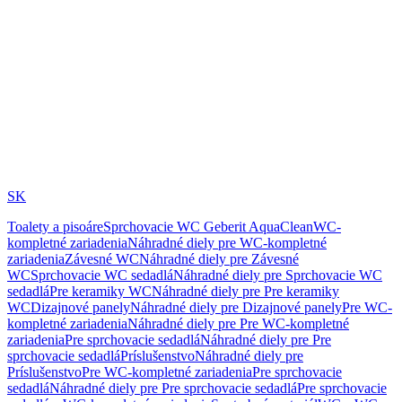
SK
Toalety a pisoáre
Sprchovacie WC Geberit AquaClean
WC-
kompletné zariadenia
Náhradné diely pre WC-kompletné
zariadenia
Závesné WC
Náhradné diely pre Závesné
WC
Sprchovacie WC sedadlá
Náhradné diely pre Sprchovacie WC
sedadlá
Pre keramiky WC
Náhradné diely pre Pre keramiky
WC
Dizajnové panely
Náhradné diely pre Dizajnové panely
Pre WC-
kompletné zariadenia
Náhradné diely pre Pre WC-kompletné
zariadenia
Pre sprchovacie sedadlá
Náhradné diely pre Pre
sprchovacie sedadlá
Príslušenstvo
Náhradné diely pre
Príslušenstvo
Pre WC-kompletné zariadenia
Pre sprchovacie
sedadlá
Náhradné diely pre Pre sprchovacie sedadlá
Pre sprchovacie