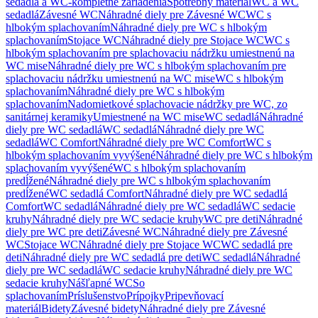
sedadlá a WC-kompletné zariadenia
Spotrebný materiál
WC a WC
sedadlá
Závesné WC
Náhradné diely pre Závesné WC
WC s
hlbokým splachovaním
Náhradné diely pre WC s hlbokým
splachovaním
Stojace WC
Náhradné diely pre Stojace WC
WC s
hlbokým splachovaním pre splachovaciu nádržku umiestnenú na
WC mise
Náhradné diely pre WC s hlbokým splachovaním pre
splachovaciu nádržku umiestnenú na WC mise
WC s hlbokým
splachovaním
Náhradné diely pre WC s hlbokým
splachovaním
Nadomietkové splachovacie nádržky pre WC, zo
sanitárnej keramiky
Umiestnené na WC mise
WC sedadlá
Náhradné
diely pre WC sedadlá
WC sedadlá
Náhradné diely pre WC
sedadlá
WC Comfort
Náhradné diely pre WC Comfort
WC s
hlbokým splachovaním vyvýšené
Náhradné diely pre WC s hlbokým
splachovaním vyvýšené
WC s hlbokým splachovaním
predĺžené
Náhradné diely pre WC s hlbokým splachovaním
predĺžené
WC sedadlá Comfort
Náhradné diely pre WC sedadlá
Comfort
WC sedadlá
Náhradné diely pre WC sedadlá
WC sedacie
kruhy
Náhradné diely pre WC sedacie kruhy
WC pre deti
Náhradné
diely pre WC pre deti
Závesné WC
Náhradné diely pre Závesné
WC
Stojace WC
Náhradné diely pre Stojace WC
WC sedadlá pre
deti
Náhradné diely pre WC sedadlá pre deti
WC sedadlá
Náhradné
diely pre WC sedadlá
WC sedacie kruhy
Náhradné diely pre WC
sedacie kruhy
Nášľapné WC
So
splachovaním
Príslušenstvo
Prípojky
Pripevňovací
materiál
Bidety
Závesné bidety
Náhradné diely pre Závesné