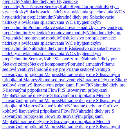
preplachy
Náhradné diely pre Hygienické
preplachy
Príslušenstvo
Senzory
Káble
Regulátor prietoku
Kryty a
krycie dosky
Splachovacie nádržky a ovládania splachovania WC s
hygienickým prepláchnutím
Náhradné diely pre Splachovacie
nádržky a ovládania splachovania WC s hygienickým
prepláchnutím
Podomietkové splachovacie nádržky s hygienickým
prepláchnutím
Hygienické montované moduly
Náhradné diely pre
Hygienické montované moduly
Príslušenstvo pre splachovacie
nádržky a ovládania splachovania WC s hygienickým
prepláchnutím
Náhradné diely pre Príslušenstvo pre splachovacie
nádržky a ovládania splachovania WC s hygienickým
prepláchnutím
Senzory
Káble
Sieťové zdroje
Náhradné diely pre
Sieťové zdroje
Sieťové komponenty
Potrubné armatúry
Priame
sedlové ventily
Náhradné diely pre Priame sedlové ventily
S
lisovanými prípojkami Mapress
Náhradné diely pre S lisovanými
prípojkami Mapress
Šikmé sedlové ventily
Náhradné diely pre Šikmé
sedlové ventily
S lisovanými prípojkami FlowFit
Náhradné diely pre
S lisovanými prípojkami FlowFit
S lisovanými prípojkami
Mepla
Náhradné diely pre S lisovanými prípojkami Mepla
S
lisovanými prípojkami Mapress
Náhradné diely pre S lisovanými
prípojkami Mapress
Guľové kohúty
Náhradné diely pre Guľové
kohúty
S lisovanými prípojkami FlowFit
Náhradné diely pre S
lisovanými prípojkami FlowFit
S lisovanými prípojkami
Mepla
Náhradné diely pre S lisovanými prípojkami Mepla
S
lisovanými prípojkami Mapress
Náhradné diely pre S lisovanými