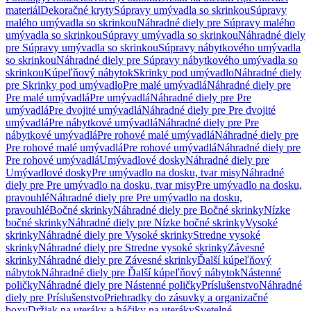
materiál
Dekoračné kryty
Súpravy umývadla so skrinkou
Súpravy
malého umývadla so skrinkou
Náhradné diely pre Súpravy malého
umývadla so skrinkou
Súpravy umývadla so skrinkou
Náhradné diely
pre Súpravy umývadla so skrinkou
Súpravy nábytkového umývadla
so skrinkou
Náhradné diely pre Súpravy nábytkového umývadla so
skrinkou
Kúpeľňový nábytok
Skrinky pod umývadlo
Náhradné diely
pre Skrinky pod umývadlo
Pre malé umývadlá
Náhradné diely pre
Pre malé umývadlá
Pre umývadlá
Náhradné diely pre Pre
umývadlá
Pre dvojité umývadlá
Náhradné diely pre Pre dvojité
umývadlá
Pre nábytkové umývadlá
Náhradné diely pre Pre
nábytkové umývadlá
Pre rohové malé umývadlá
Náhradné diely pre
Pre rohové malé umývadlá
Pre rohové umývadlá
Náhradné diely pre
Pre rohové umývadlá
Umývadlové dosky
Náhradné diely pre
Umývadlové dosky
Pre umývadlo na dosku, tvar misy
Náhradné
diely pre Pre umývadlo na dosku, tvar misy
Pre umývadlo na dosku,
pravouhlé
Náhradné diely pre Pre umývadlo na dosku,
pravouhlé
Bočné skrinky
Náhradné diely pre Bočné skrinky
Nízke
bočné skrinky
Náhradné diely pre Nízke bočné skrinky
Vysoké
skrinky
Náhradné diely pre Vysoké skrinky
Stredne vysoké
skrinky
Náhradné diely pre Stredne vysoké skrinky
Závesné
skrinky
Náhradné diely pre Závesné skrinky
Ďalší kúpeľňový
nábytok
Náhradné diely pre Ďalší kúpeľňový nábytok
Nástenné
poličky
Náhradné diely pre Nástenné poličky
Príslušenstvo
Náhradné
diely pre Príslušenstvo
Priehradky do zásuvky a organizačné
boxy
Držiak na uteráky a háčiky na uteráky
Svetelné