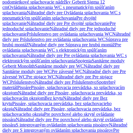
podomietkové splachovacie nádržky Geberit Sigma 12
cm
Ovládania splachovania WC s pneumatickým spúšťaním
splachovania
Náhradné diely pre Ovládania splachovania WC s
pneumatickým spúšťaním splachovania
Pre dvojité
splachovanie
Náhradné diely pre Pre dvojité splachovanie
Pre
jednoduché splachovanie
Náhradné diely pre Pre jednoduché
splachovanie
Príslušenstvo pre ovládania splachovania WC
Náhradné
diely pre Príslušenstvo pre ovládania splachovania WC
Súprava pre
hrubú montáž
Náhradné diely pre Súprava pre hrubú montáž
Pre
ovládania splachovania WC s elektronickým spúšťaním
splachovania
Náhradné diely pre Pre ovládania splachovania WC s
elektronickým spúšťaním splachovania
Spojenia
Sanitárne moduly
Geberit Monolith
Sanitárne moduly pre WC
Náhradné diely pre
Sanitárne moduly pre WC
Pre závesné WC
Náhradné diely pre Pre
závesné WC
Pre stojace WC
Náhradné diely pre Pre stojace
WC
Príslušenstvo
Náhradné diely pre Príslušenstvo
Spotrebný
materiál
Pisoáre
Pisoáre, splachovacia prevádzka, so splachovacím
okrajom
Náhradné diely pre Pisoáre, splachovacia prevádzka, so
splachovacím okrajom
Bez krytu
Náhradné diely pre Bez
krytu
Pisoáre, splachovacia prevádzka, bez splachovacieho
okraja
Náhradné diely pre Pisoáre, splachovacia prevádzka, bez
splachovacieho okraja
Pre povrchové alebo skryté ovládanie
pisoára
Náhradné diely pre Pre povrchové alebo skryté ovládanie
pisoára
S integrovaným ovládaním splachovania pisoárov
Náhradné
diely pre S integrovaným ovládaním splachovania pisoárov
Pre