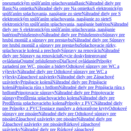
pneumatickým spúšťaním splachovania
Basic
Náhradné diely pre
Basic
Na omietku
Náhradné diely pre Na omietku
S elektronickým
spúšťaním splachovania, napájanie zo siete
Náhradné diely pre S
elektronickým spúšťaním splachovania, napájanie zo siete
S
elektronickým spúšťaním splachovania, napájanie batériou
Náhradné
diely pre S elektronickým spúšťaním splachovania, napájanie
batériou
Príslušenstvo
Náhradné diely pre Príslušenstvo
Súpravy pre
hrubú montáž a súpravy pre prestavbu
Náhradné diely pre Súpravy
pre hrubú montáž a súpravy pre prestavbu
Splachovacie rúrky,
splachovacie kolená a prechody
Súpravy na renováciu
Náhradné
diely pre Súpravy na renováciu
Krycie dosky
Integrované
ovládania
Ostatné príslušenstvo
Diaľkové ovládanie
Prípojky
zariadení pre WC, pisoáre a bidety
Odtokové súpravy pre WC a
výlevky
Náhradné diely pre Odtokové súpravy pre WC a
výlevky
Zápachové uzávierky
Náhradné diely pre Zápachové
uzávierky
Pripájacie kolená
Náhradné diely pre Pripájacie
kolená
Pripájacia rúra s hrdlom
Náhradné diely pre Pripájacia rúra s
hrdlom
Pripojovacie súpravy
Náhradné diely pre Pripojovacie
súpravy
Predĺženia splachovacieho kolena
Náhradné diely pre
Predĺženia splachovacieho kolena
Prípojky z PVC
Náhradné diely
pre Prípojky z PVC
Tesniace manžety a dekoratívne kryty
Odtokové
súpravy pre pisoáre
Náhradné diely pre Odtokové súpravy pre
pisoáre
Zápachové uzávierky pre pisoáre
Náhradné diely pre
Zápachové uzávierky pre pisoáre
Rúrkové zápachové
uzávierky
Náhradné diely pre Rúrkové zápachové