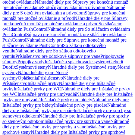
otočné ovládanie
Náhradné diely pre Súpravy pre konečnú montáž
pre otočné ovládanie
S otočným ovládaním a prívodom
Náhradné
diely pre S otočným ovládaním a prívodom
Súpravy pre konečnú
montáž pre otočné ovládanie a prívod
Náhradné diely pre Súpravy
pre konečnú montáž pre otočné ovládanie a prívod
So stláčacím
ovládaním PushControl
Náhradné diely pre So stláčacím ovládaním
PushControl
Súprava pre konečnú montáž pre stláčacie ovládanie
PushControl
Náhradné diely pre Súprava pre konečnú montáž pre
stláčacie ovládanie PushControl
So zátkou odtokového
ventilu
Náhradné diely pre So zátkou odtokového
ventilu
Príslušenstvo pre odtokové súpravy pre vane
Pripojovacie
súpravy
Prípojky vody
Inštalačné a splachovacie systémy
Geberit
Duofix
Systémové steny
Náhradné diely pre Systémové steny
Nosné
systémy
Náhradné diely pre Nosné
systémy
Opláštenia
Príslušenstvo
Náhradné diely pre
Príslušenstvo
Inštalačné prvky
Náhradné diely pre Inštalačné
prvky
Inštalačné prvky pre WC
Náhradné diely pre Inštalačné prvky
pre WC
Inštalačné prvky pre umývadlá
Náhradné diely pre Inštalačné
prvky pre umývadlá
Inštalačné prvky pre bidety
Náhradné diely pre
Inštalačné prvky pre bidety
Inštalačné prvky pre pisoáre
Náhradné
diely pre Inštalačné prvky pre pisoáre
Inštalačné prvky pre sprchy so
stenovým odtokom
Náhradné diely pre Inštalačné prvky pre sprchy
so stenovým odtokom
Inštalačné prvky pre sprchy a vane
Náhradné
diely pre Inštalačné prvky pre sprchy a vane
Inštalačné prvky pre
sprchové steny
Náhradné diely pre Inštalačné prvky pre sprchové