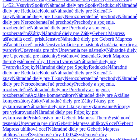
1.4521
Vsuvky
Spojky
Náhradné diely pre Spojky
Redukcie
Náhradné
diely pre Redukcie
Kolená
Náhradné diely pre Kolená
T-
kusy
Náhradné diely pre T-kusy
Nerozoberateľné prechody
Náhradné
diely pre Nerozoberateľné prechody
Prechody a spojenia,
rozoberateľné
Náhradné diely pre Prechody a spojenia,
rozoberateľné
Zátky
Náhradné diely pre Zátky
Geberit Mapress
ušľachtilá oceľ, príslušenstvo
Náhradné diely pre Geberit Mapress
ušľachtilá oceľ, príslušenstvo
Izolácie pre nástenky
Izolácia pre rúry a
tvarovky
Upevnenia pre rúry
Upevnenia pre nástenky
Náhradné diely
pre Upevnenia pre nástenky
Systémové tesnenia
Geberit Mapress
therm
Systémové rúry Therm
Tvarovka
Náhradné diely pre
Tvarovka
Spojky
Náhradné diely pre Spojky
Redukcie
Náhradné
diely pre Redukcie
Kolená
Náhradné diely pre Kolená
T-
kusy
Náhradné diely pre T-kusy
Nerozoberateľné prechody
Náhradné
diely pre Nerozoberateľné prechody
Prechody a spojenia,
rozoberateľné
Náhradné diely pre Prechody a spojenia,
rozoberateľné
Axiálne kompenzátory
Náhradné diely pre Axiálne
kompenzátory
Zátky
Náhradné diely pre Zátky
T-kusy pre
vykurovanie
Náhradné diely pre T-kusy pre vykurovanie
Prípojky
pre vykurovanie
Náhradné diely pre Prípojky pre
vykurovanie
Príslušenstvo pre Geberit Mapress Therm
Systémové
tesnenia
Upevnenia pre rúry
Geberit Mapress uhlíková oceľ
Geberit
Mapress uhlíková oceľ
Náhradné diely pre Geberit Mapress
uhlíková oceľ
Systémové rúry 1.0034
Systémové rúry