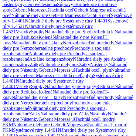
nástenky
Systémové tesnenia
Súpravy skrutiek pre prírubové
spoje
Geberit Mapress ušľachtilá oceľ
Geberit Mapress ušľachtilá
oceľ
Náhradné diely pre Geberit Mapress ušľachtilá oceľ
Systémové
rúry 1.4401
Náhradné diely pre Systémové rúry 1.4401
Systémové
rúry 1.4521
Náhradné diely pre Systémové rúry
1.4521
Vsuvky
Spojky
Náhradné diely pre Spojky
Redukcie
Náhradné
diely pre Redukcie
Kolená
Náhradné diely pre Kolená
T-
kusy
Náhradné diely pre T-kusy
Nerozoberateľné prechody
Náhradné
diely pre Nerozoberateľné prechody
Prechody a spojenia,
rozoberateľné
Náhradné diely pre Prechody a spojenia,
rozoberateľné
Axiálne kompenzátory
Náhradné diely pre Axiálne
kompenzátory
Zátky
Náhradné diely pre Zátky
Nástenky
Náhradné
diely pre Nástenky
Geberit Mapress ušľachtilá oceľ, plyn
Náhradné
diely pre Geberit Mapress ušľachtilá oceľ, plyn
Systémové rúry
1.4401
Náhradné diely pre Systémové rúry
1.4401
Vsuvky
Spojky
Náhradné diely pre Spojky
Redukcie
Náhradné
diely pre Redukcie
Kolená
Náhradné diely pre Kolená
T-
kusy
Náhradné diely pre T-kusy
Nerozoberateľné prechody
Náhradné
diely pre Nerozoberateľné prechody
Prechody a spojenia,
rozoberateľné
Náhradné diely pre Prechody a spojenia,
rozoberateľné
Zátky
Náhradné diely pre Zátky
Nástenky
Náhradné
diely pre Nástenky
Geberit Mapress ušľachtilá oceľ, modré
FKM
Náhradné diely pre Geberit Mapress ušľachtilá oceľ, modré
FKM
Systémové rúry 1.4401
Náhradné diely pre Systémové rúry
1.4401
Systémové rúry 1.4521
Náhradné diely pre Systémové rúry