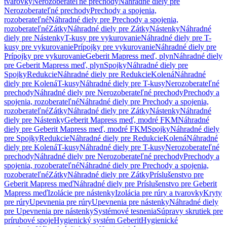
tvarovky
Nerozoberateľné prechody
Náhradné diely pre
Nerozoberateľné prechody
Prechody a spojenia,
rozoberateľné
Náhradné diely pre Prechody a spojenia,
rozoberateľné
Zátky
Náhradné diely pre Zátky
Nástenky
Náhradné
diely pre Nástenky
T-kusy pre vykurovanie
Náhradné diely pre T-
kusy pre vykurovanie
Prípojky pre vykurovanie
Náhradné diely pre
Prípojky pre vykurovanie
Geberit Mapress meď, plyn
Náhradné diely
pre Geberit Mapress meď, plyn
Spojky
Náhradné diely pre
Spojky
Redukcie
Náhradné diely pre Redukcie
Kolená
Náhradné
diely pre Kolená
T-kusy
Náhradné diely pre T-kusy
Nerozoberateľné
prechody
Náhradné diely pre Nerozoberateľné prechody
Prechody a
spojenia, rozoberateľné
Náhradné diely pre Prechody a spojenia,
rozoberateľné
Zátky
Náhradné diely pre Zátky
Nástenky
Náhradné
diely pre Nástenky
Geberit Mapress meď, modré FKM
Náhradné
diely pre Geberit Mapress meď, modré FKM
Spojky
Náhradné diely
pre Spojky
Redukcie
Náhradné diely pre Redukcie
Kolená
Náhradné
diely pre Kolená
T-kusy
Náhradné diely pre T-kusy
Nerozoberateľné
prechody
Náhradné diely pre Nerozoberateľné prechody
Prechody a
spojenia, rozoberateľné
Náhradné diely pre Prechody a spojenia,
rozoberateľné
Zátky
Náhradné diely pre Zátky
Príslušenstvo pre
Geberit Mapress meď
Náhradné diely pre Príslušenstvo pre Geberit
Mapress meď
Izolácie pre nástenky
Izolácia pre rúry a tvarovky
Kryty
pre rúry
Upevnenia pre rúry
Upevnenia pre nástenky
Náhradné diely
pre Upevnenia pre nástenky
Systémové tesnenia
Súpravy skrutiek pre
prírubové spoje
Hygienický systém Geberit
Hygienické