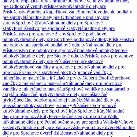
diely pre Pripájacia rúra s hrdlom
Odtokové ventily
Náhradné diely
pre Odtokové ventily
Príslušenstvo
Náhradné diely pre
Príslušenstvo
Sprchy a kúpeľňové vane
Sprchy
Odvodnenie podlahy
pre sprchy
Náhradné diely pre Odvodnenie podlahy pre
sprchy
Sprchové žľaby
Náhradné diely pre Sprchové
žľaby
Príslušenstvo pre sprchové žľaby
Náhradné diely pre
Príslušenstvo pre sprchové žľaby
Sprchové podlahové
odtoky
Náhradné diely pre Sprchové podlahové odtoky
Príslušenstvo
pre odtoky pre sprchové podlahové odtoky
Náhradné diely pre
Príslušenstvo pre odtoky pre sprchové podlahové odtoky
Stenové
odtoky
Náhradné diely pre Stenové odtoky
Príslušenstvo pre stenové
odtoky
Náhradné diely pre Príslušenstvo pre stenové
odtoky
Sprchové vaničky a sprchové plochy
Náhradné diely pre
Sprchové vaničky a sprchové plochy
Sprchové vaničky z
minerálneho materiálu a inštalačné prvky Geberit Duofix
Sprchové
vaničky z minerálneho materiálu
Náhradné diely pre Sprchové
vaničky z minerálneho materiálu
Sprchové vaničky zo sanitárneho
akrylátu
Inštalačné prvky
Náhradné diely pre Inštalačné
prvky
Špeciálne odtoky sprchovej vaničky
Náhradné diely pre
Špeciálne odtoky sprchovej vaničky
Príslušenstvo
Sprchové
kúty
Náhradné diely pre Sprchové kúty
Sprchové kúty
Náhradné
diely pre Sprchové kúty
Pevné bočné steny pre sprchu Walk-
in
Náhradné diely pre Pevné bočné steny pre sprchu Walk-in
Vaňové
zásteny
Náhradné diely pre Vaňové zásteny
Sprchové dvere
Náhradné
diely pre Sprchové dvere
Príslušenstvo
Náhradné diely pre