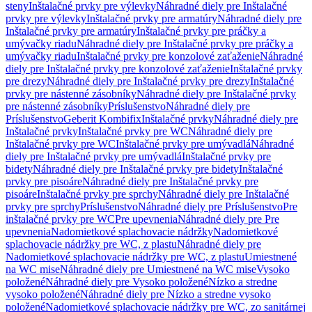
steny
Inštalačné prvky pre výlevky
Náhradné diely pre Inštalačné
prvky pre výlevky
Inštalačné prvky pre armatúry
Náhradné diely pre
Inštalačné prvky pre armatúry
Inštalačné prvky pre práčky a
umývačky riadu
Náhradné diely pre Inštalačné prvky pre práčky a
umývačky riadu
Inštalačné prvky pre konzolové zaťaženie
Náhradné
diely pre Inštalačné prvky pre konzolové zaťaženie
Inštalačné prvky
pre drezy
Náhradné diely pre Inštalačné prvky pre drezy
Inštalačné
prvky pre nástenné zásobníky
Náhradné diely pre Inštalačné prvky
pre nástenné zásobníky
Príslušenstvo
Náhradné diely pre
Príslušenstvo
Geberit Kombifix
Inštalačné prvky
Náhradné diely pre
Inštalačné prvky
Inštalačné prvky pre WC
Náhradné diely pre
Inštalačné prvky pre WC
Inštalačné prvky pre umývadlá
Náhradné
diely pre Inštalačné prvky pre umývadlá
Inštalačné prvky pre
bidety
Náhradné diely pre Inštalačné prvky pre bidety
Inštalačné
prvky pre pisoáre
Náhradné diely pre Inštalačné prvky pre
pisoáre
Inštalačné prvky pre sprchy
Náhradné diely pre Inštalačné
prvky pre sprchy
Príslušenstvo
Náhradné diely pre Príslušenstvo
Pre
inštalačné prvky pre WC
Pre upevnenia
Náhradné diely pre Pre
upevnenia
Nadomietkové splachovacie nádržky
Nadomietkové
splachovacie nádržky pre WC, z plastu
Náhradné diely pre
Nadomietkové splachovacie nádržky pre WC, z plastu
Umiestnené
na WC mise
Náhradné diely pre Umiestnené na WC mise
Vysoko
položené
Náhradné diely pre Vysoko položené
Nízko a stredne
vysoko položené
Náhradné diely pre Nízko a stredne vysoko
položené
Nadomietkové splachovacie nádržky pre WC, zo sanitárnej