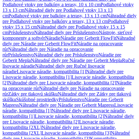
Podlahové vtoky pre balkóny a terasy, 10 x 10 cm
Podlahové vtoky
13 x 13 cm
Náhradné diely pre Podlahové vtoky 13 x 13
cm
Podlahové vtoky pre balkóny a terasy, 13 x 13 cm
Náhradné diely
pre Podlahové vtoky pre balkóny a terasy, 13 x 13 cm
Podlahové
vtoky 15 x 15 cm
Náhradné diely pre Podlahové vtoky 15 x 15
cm
Príslušenstvo
Náhradné diely pre Príslušenstvo
Nástroje, sieťové
komponenty a softvér
Náradie
Náradie pre Geberit FlowFit
Náhradné
diely pre Náradie pre Geberit FlowFit
Náradie na opracovanie
rúr
Náhradné diely pre Náradie na opracovanie
rúr
Príslušenstvo
Náhradné diely pre Príslušenstvo
Náradie pre
Geberit Mepla
Náhradné diely pre Náradie pre Geberit Mepla
Ručné
lisovacie náradie
Náhradné diely pre Ručné lisovacie
náradie
Lisovacie náradie, kompatibilita [1]
Náhradné diely pre
Lisovacie náradie, kompatibilita [1]
Lisovacie náradie, kompatibilita
[2]
Náhradné diely pre Lisovacie náradie, kompatibilita [2]
Náradie
na opracovanie rúr
Náhradné diely pre Náradie na opracovanie
rúr
Zátky pre tlakovú skúšku
Náhradné diely pre Zátky pre tlakovú
skúšku
Skúšobné prostriedky
Príslušenstvo
Náradie pre Geberit
Mapress
Náhradné diely pre Náradie pre Geberit Mapress
Lisovacie
náradie, kompatibilita [1]
Náhradné diely pre Lisovacie náradie,
kompatibilita [1]
Lisovacie náradie, kompatibilita [2]
Náhradné diely
pre Lisovacie náradie, kompatibilita [2]
Lisovacie náradie,
kompatibilita [2XL]
Náhradné diely pre Lisovacie náradie,
kompatibilita [2XL]
Lisovacie náradie, kompatibilita [3]
Náhradné
diely pre Lisovacie náradie, kompatibilita [3]
Kompatibilita