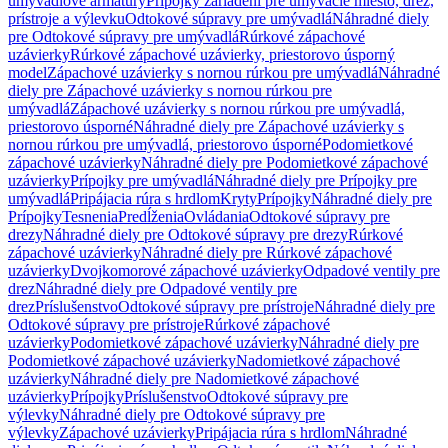
umývadlové armatúry
Prípojky zariadení pre umývacie miesto, drez,
prístroje a výlevku
Odtokové súpravy pre umývadlá
Náhradné diely
pre Odtokové súpravy pre umývadlá
Rúrkové zápachové
uzávierky
Rúrkové zápachové uzávierky, priestorovo úsporný
model
Zápachové uzávierky s nornou rúrkou pre umývadlá
Náhradné
diely pre Zápachové uzávierky s nornou rúrkou pre
umývadlá
Zápachové uzávierky s nornou rúrkou pre umývadlá,
priestorovo úsporné
Náhradné diely pre Zápachové uzávierky s
nornou rúrkou pre umývadlá, priestorovo úsporné
Podomietkové
zápachové uzávierky
Náhradné diely pre Podomietkové zápachové
uzávierky
Prípojky pre umývadlá
Náhradné diely pre Prípojky pre
umývadlá
Pripájacia rúra s hrdlom
Kryty
Prípojky
Náhradné diely pre
Prípojky
Tesnenia
Predĺženia
Ovládania
Odtokové súpravy pre
drezy
Náhradné diely pre Odtokové súpravy pre drezy
Rúrkové
zápachové uzávierky
Náhradné diely pre Rúrkové zápachové
uzávierky
Dvojkomorové zápachové uzávierky
Odpadové ventily pre
drez
Náhradné diely pre Odpadové ventily pre
drez
Príslušenstvo
Odtokové súpravy pre prístroje
Náhradné diely pre
Odtokové súpravy pre prístroje
Rúrkové zápachové
uzávierky
Podomietkové zápachové uzávierky
Náhradné diely pre
Podomietkové zápachové uzávierky
Nadomietkové zápachové
uzávierky
Náhradné diely pre Nadomietkové zápachové
uzávierky
Prípojky
Príslušenstvo
Odtokové súpravy pre
výlevky
Náhradné diely pre Odtokové súpravy pre
výlevky
Zápachové uzávierky
Pripájacia rúra s hrdlom
Náhradné