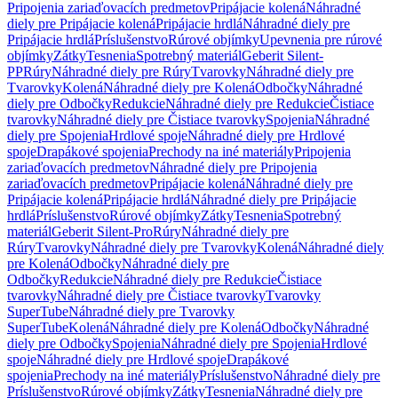
Pripojenia zariaďovacích predmetov
Pripájacie kolená
Náhradné
diely pre Pripájacie kolená
Pripájacie hrdlá
Náhradné diely pre
Pripájacie hrdlá
Príslušenstvo
Rúrové objímky
Upevnenia pre rúrové
objímky
Zátky
Tesnenia
Spotrebný materiál
Geberit Silent-
PP
Rúry
Náhradné diely pre Rúry
Tvarovky
Náhradné diely pre
Tvarovky
Kolená
Náhradné diely pre Kolená
Odbočky
Náhradné
diely pre Odbočky
Redukcie
Náhradné diely pre Redukcie
Čistiace
tvarovky
Náhradné diely pre Čistiace tvarovky
Spojenia
Náhradné
diely pre Spojenia
Hrdlové spoje
Náhradné diely pre Hrdlové
spoje
Drapákové spojenia
Prechody na iné materiály
Pripojenia
zariaďovacích predmetov
Náhradné diely pre Pripojenia
zariaďovacích predmetov
Pripájacie kolená
Náhradné diely pre
Pripájacie kolená
Pripájacie hrdlá
Náhradné diely pre Pripájacie
hrdlá
Príslušenstvo
Rúrové objímky
Zátky
Tesnenia
Spotrebný
materiál
Geberit Silent-Pro
Rúry
Náhradné diely pre
Rúry
Tvarovky
Náhradné diely pre Tvarovky
Kolená
Náhradné diely
pre Kolená
Odbočky
Náhradné diely pre
Odbočky
Redukcie
Náhradné diely pre Redukcie
Čistiace
tvarovky
Náhradné diely pre Čistiace tvarovky
Tvarovky
SuperTube
Náhradné diely pre Tvarovky
SuperTube
Kolená
Náhradné diely pre Kolená
Odbočky
Náhradné
diely pre Odbočky
Spojenia
Náhradné diely pre Spojenia
Hrdlové
spoje
Náhradné diely pre Hrdlové spoje
Drapákové
spojenia
Prechody na iné materiály
Príslušenstvo
Náhradné diely pre
Príslušenstvo
Rúrové objímky
Zátky
Tesnenia
Náhradné diely pre