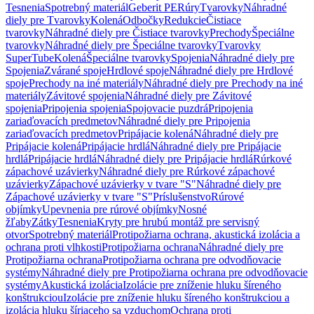
Tesnenia
Spotrebný materiál
Geberit PE
Rúry
Tvarovky
Náhradné
diely pre Tvarovky
Kolená
Odbočky
Redukcie
Čistiace
tvarovky
Náhradné diely pre Čistiace tvarovky
Prechody
Špeciálne
tvarovky
Náhradné diely pre Špeciálne tvarovky
Tvarovky
SuperTube
Kolená
Špeciálne tvarovky
Spojenia
Náhradné diely pre
Spojenia
Zvárané spoje
Hrdlové spoje
Náhradné diely pre Hrdlové
spoje
Prechody na iné materiály
Náhradné diely pre Prechody na iné
materiály
Závitové spojenia
Náhradné diely pre Závitové
spojenia
Pripojenia spojenia
Spojovacie puzdrá
Pripojenia
zariaďovacích predmetov
Náhradné diely pre Pripojenia
zariaďovacích predmetov
Pripájacie kolená
Náhradné diely pre
Pripájacie kolená
Pripájacie hrdlá
Náhradné diely pre Pripájacie
hrdlá
Pripájacie hrdlá
Náhradné diely pre Pripájacie hrdlá
Rúrkové
zápachové uzávierky
Náhradné diely pre Rúrkové zápachové
uzávierky
Zápachové uzávierky v tvare "S"
Náhradné diely pre
Zápachové uzávierky v tvare "S"
Príslušenstvo
Rúrové
objímky
Upevnenia pre rúrové objímky
Nosné
žľaby
Zátky
Tesnenia
Kryty pre hrubú montáž pre servisný
otvor
Spotrebný materiál
Protipožiarna ochrana, akustická izolácia a
ochrana proti vlhkosti
Protipožiarna ochrana
Náhradné diely pre
Protipožiarna ochrana
Protipožiarna ochrana pre odvodňovacie
systémy
Náhradné diely pre Protipožiarna ochrana pre odvodňovacie
systémy
Akustická izolácia
Izolácie pre zníženie hluku šíreného
konštrukciou
Izolácie pre zníženie hluku šíreného konštrukciou a
izolácia hluku šíriaceho sa vzduchom
Ochrana proti