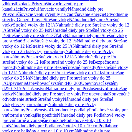
vlhkosti
Izolácia
Privzdušňovacie ventily pre
kanalizáciu
Privzdušňovacie ventily
Náhradné diely pre
Privzdušňovacie ventily
Ventily na zadržiavanie energie
Odvodnenie
strechy Geberit Pluvia
Strešné vtoky
Náhradné diely pre Strešné
vtoky
Strešné vtoky do 12 l/s
Náhradné diely pre Strešné vtoky do 12
l/s
Strešné vtoky do 25 l/s
Náhradné diely pre Strešné vtoky do 25
l/s
Strešné vtoky pre strešné žľaby
Náhradné diely pre Strešné vtoky
pre strešné žľaby
Strešné vtoky do 12 l/s
Náhradné diely pre Strešné
vtoky do 12 l/s
Strešné vtoky do 25 l/s
Náhradné diely pre Strešné
vtoky do 25 l/s
Prvky parozábrany
Náhradné diely pre Prvky
parozábrany
Pre strešné vtoky do 12 l/s
Náhradné diely pre Pre
strešné vtoky do 12 l/s
Pre strešné vtoky do 25 l/s
Bezpečnostné
prepady
Náhradné diely pre Bezpečnostné prepady
Pre strešné vtoky
do 12 l/s
Náhradné diely pre Pre strešné vtoky do 12 l/s
Pre strešné
vtoky do 25 l/s
Náhradné diely pre Pre strešné vtoky do 25
l/s
Upevnenia
Upevňovací systém d40–200
Upevňovací systém
d250–315
Príslušenstvo
Náhradné diely pre Príslušenstvo
Pre strešné
vtoky
Náhradné diely pre Pre strešné vtoky
Pre upevnenia
Konvenčné
odvodnenie striech
Strešné vtoky
Náhradné diely pre Strešné
vtoky
Prvky parozábrany
Náhradné diely pre Prvky
parozábrany
Príslušenstvo
Odvodnenie podlahy
Podlahové vtoky pre
vnútorné a vonkajšie použitie
Náhradné diely pre Podlahové vtoky
pre vnútorné a vonkajšie použitie
Podlahové vtoky 10 x 10
cm
Náhradné diely pre Podlahové vtoky 10 x 10 cm
Podlahové
vtoky pre balkóny a terasy, 10 x 10 cm
Náhradné diely pre