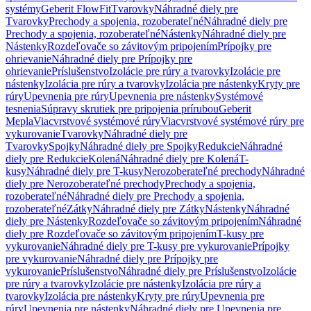
systémy
Geberit FlowFit
Tvarovky
Náhradné diely pre
Tvarovky
Prechody a spojenia, rozoberateľné
Náhradné diely pre
Prechody a spojenia, rozoberateľné
Nástenky
Náhradné diely pre
Nástenky
Rozdeľovače so závitovým pripojením
Prípojky pre
ohrievanie
Náhradné diely pre Prípojky pre
ohrievanie
Príslušenstvo
Izolácie pre rúry a tvarovky
Izolácie pre
nástenky
Izolácia pre rúry a tvarovky
Izolácia pre nástenky
Kryty pre
rúry
Upevnenia pre rúry
Upevnenia pre nástenky
Systémové
tesnenia
Súpravy skrutiek pre pripojenia prírubou
Geberit
Mepla
Viacvrstvové systémové rúry
Viacvrstvové systémové rúry pre
vykurovanie
Tvarovky
Náhradné diely pre
Tvarovky
Spojky
Náhradné diely pre Spojky
Redukcie
Náhradné
diely pre Redukcie
Kolená
Náhradné diely pre Kolená
T-
kusy
Náhradné diely pre T-kusy
Nerozoberateľné prechody
Náhradné
diely pre Nerozoberateľné prechody
Prechody a spojenia,
rozoberateľné
Náhradné diely pre Prechody a spojenia,
rozoberateľné
Zátky
Náhradné diely pre Zátky
Nástenky
Náhradné
diely pre Nástenky
Rozdeľovače so závitovým pripojením
Náhradné
diely pre Rozdeľovače so závitovým pripojením
T-kusy pre
vykurovanie
Náhradné diely pre T-kusy pre vykurovanie
Prípojky
pre vykurovanie
Náhradné diely pre Prípojky pre
vykurovanie
Príslušenstvo
Náhradné diely pre Príslušenstvo
Izolácie
pre rúry a tvarovky
Izolácie pre nástenky
Izolácia pre rúry a
tvarovky
Izolácia pre nástenky
Kryty pre rúry
Upevnenia pre
rúry
Upevnenia pre nástenky
Náhradné diely pre Upevnenia pre