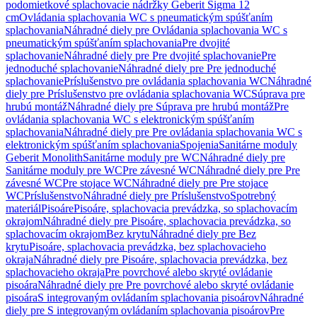
podomietkové splachovacie nádržky Geberit Sigma 12
cm
Ovládania splachovania WC s pneumatickým spúšťaním
splachovania
Náhradné diely pre Ovládania splachovania WC s
pneumatickým spúšťaním splachovania
Pre dvojité
splachovanie
Náhradné diely pre Pre dvojité splachovanie
Pre
jednoduché splachovanie
Náhradné diely pre Pre jednoduché
splachovanie
Príslušenstvo pre ovládania splachovania WC
Náhradné
diely pre Príslušenstvo pre ovládania splachovania WC
Súprava pre
hrubú montáž
Náhradné diely pre Súprava pre hrubú montáž
Pre
ovládania splachovania WC s elektronickým spúšťaním
splachovania
Náhradné diely pre Pre ovládania splachovania WC s
elektronickým spúšťaním splachovania
Spojenia
Sanitárne moduly
Geberit Monolith
Sanitárne moduly pre WC
Náhradné diely pre
Sanitárne moduly pre WC
Pre závesné WC
Náhradné diely pre Pre
závesné WC
Pre stojace WC
Náhradné diely pre Pre stojace
WC
Príslušenstvo
Náhradné diely pre Príslušenstvo
Spotrebný
materiál
Pisoáre
Pisoáre, splachovacia prevádzka, so splachovacím
okrajom
Náhradné diely pre Pisoáre, splachovacia prevádzka, so
splachovacím okrajom
Bez krytu
Náhradné diely pre Bez
krytu
Pisoáre, splachovacia prevádzka, bez splachovacieho
okraja
Náhradné diely pre Pisoáre, splachovacia prevádzka, bez
splachovacieho okraja
Pre povrchové alebo skryté ovládanie
pisoára
Náhradné diely pre Pre povrchové alebo skryté ovládanie
pisoára
S integrovaným ovládaním splachovania pisoárov
Náhradné
diely pre S integrovaným ovládaním splachovania pisoárov
Pre