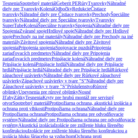
Tesnenia
Spotrebný materiál
Geberit PE
Rúry
Tvarovky
Náhradné
diely pre Tvarovky
Kolená
Odbočky
Redukcie
Čistiace
tvarovky
Náhradné diely pre Čistiace tvarovky
Prechody
Špeciálne
tvarovky
Náhradné diely pre Špeciálne tvarovky
Tvarovky
SuperTube
Kolená
Špeciálne tvarovky
Spojenia
Náhradné diely pre
Spojenia
Zvárané spoje
Hrdlové spoje
Náhradné diely pre Hrdlové
spoje
Prechody na iné materiály
Náhradné diely pre Prechody na iné
materiály
Závitové spojenia
Náhradné diely pre Závitové
spojenia
Pripojenia spojenia
Spojovacie puzdrá
Pripojenia
zariaďovacích predmetov
Náhradné diely pre Pripojenia
zariaďovacích predmetov
Pripájacie kolená
Náhradné diely pre
Pripájacie kolená
Pripájacie hrdlá
Náhradné diely pre Pripájacie
hrdlá
Pripájacie hrdlá
Náhradné diely pre Pripájacie hrdlá
Rúrkové
zápachové uzávierky
Náhradné diely pre Rúrkové zápachové
uzávierky
Zápachové uzávierky v tvare "S"
Náhradné diely pre
Zápachové uzávierky v tvare "S"
Príslušenstvo
Rúrové
objímky
Upevnenia pre rúrové objímky
Nosné
žľaby
Zátky
Tesnenia
Kryty pre hrubú montáž pre servisný
otvor
Spotrebný materiál
Protipožiarna ochrana, akustická izolácia a
ochrana proti vlhkosti
Protipožiarna ochrana
Náhradné diely pre
Protipožiarna ochrana
Protipožiarna ochrana pre odvodňovacie
systémy
Náhradné diely pre Protipožiarna ochrana pre odvodňovacie
systémy
Akustická izolácia
Izolácie pre zníženie hluku šíreného
konštrukciou
Izolácie pre zníženie hluku šíreného konštrukciou a
izolácia hluku šíriaceho sa vzduchom
Ochrana proti