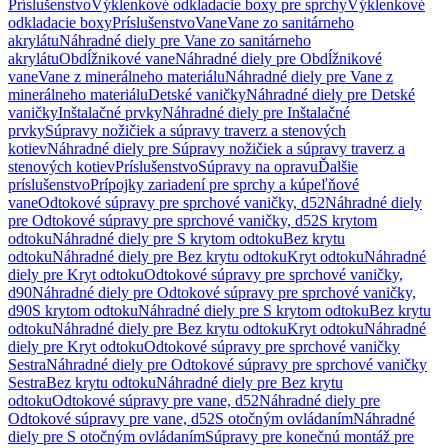
Príslušenstvo
Výklenkové odkladacie boxy pre sprchy
Výklenkové
odkladacie boxy
Príslušenstvo
Vane
Vane zo sanitárneho
akrylátu
Náhradné diely pre Vane zo sanitárneho
akrylátu
Obdĺžnikové vane
Náhradné diely pre Obdĺžnikové
vane
Vane z minerálneho materiálu
Náhradné diely pre Vane z
minerálneho materiálu
Detské vaničky
Náhradné diely pre Detské
vaničky
Inštalačné prvky
Náhradné diely pre Inštalačné
prvky
Súpravy nožičiek a súpravy traverz a stenových
kotiev
Náhradné diely pre Súpravy nožičiek a súpravy traverz a
stenových kotiev
Príslušenstvo
Súpravy na opravu
Ďalšie
príslušenstvo
Prípojky zariadení pre sprchy a kúpeľňové
vane
Odtokové súpravy pre sprchové vaničky, d52
Náhradné diely
pre Odtokové súpravy pre sprchové vaničky, d52
S krytom
odtoku
Náhradné diely pre S krytom odtoku
Bez krytu
odtoku
Náhradné diely pre Bez krytu odtoku
Kryt odtoku
Náhradné
diely pre Kryt odtoku
Odtokové súpravy pre sprchové vaničky,
d90
Náhradné diely pre Odtokové súpravy pre sprchové vaničky,
d90
S krytom odtoku
Náhradné diely pre S krytom odtoku
Bez krytu
odtoku
Náhradné diely pre Bez krytu odtoku
Kryt odtoku
Náhradné
diely pre Kryt odtoku
Odtokové súpravy pre sprchové vaničky
Sestra
Náhradné diely pre Odtokové súpravy pre sprchové vaničky
Sestra
Bez krytu odtoku
Náhradné diely pre Bez krytu
odtoku
Odtokové súpravy pre vane, d52
Náhradné diely pre
Odtokové súpravy pre vane, d52
S otočným ovládaním
Náhradné
diely pre S otočným ovládaním
Súpravy pre konečnú montáž pre