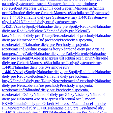
nástenky
Systémové tesnenia
Súpravy skrutiek pre prírubové
spoje
Geberit Mapress ušľachtilá oceľ
Geberit Mapress ušľachtilá
oceľ
Náhradné diely pre Geberit Mapress ušľachtilá oceľ
Systémové
rúry 1.4401
Náhradné diely pre Systémové rúry 1.4401
Systémové
rúry 1.4521
Náhradné diely pre Systémové rúry
1.4521
Vsuvky
Spojky
Náhradné diely pre Spojky
Redukcie
Náhradné
diely pre Redukcie
Kolená
Náhradné diely pre Kolená
T-
kusy
Náhradné diely pre T-kusy
Nerozoberateľné prechody
Náhradné
diely pre Nerozoberateľné prechody
Prechody a spojenia,
rozoberateľné
Náhradné diely pre Prechody a spojenia,
rozoberateľné
Axiálne kompenzátory
Náhradné diely pre Axiálne
kompenzátory
Zátky
Náhradné diely pre Zátky
Nástenky
Náhradné
diely pre Nástenky
Geberit Mapress ušľachtilá oceľ, plyn
Náhradné
diely pre Geberit Mapress ušľachtilá oceľ, plyn
Systémové rúry
1.4401
Náhradné diely pre Systémové rúry
1.4401
Vsuvky
Spojky
Náhradné diely pre Spojky
Redukcie
Náhradné
diely pre Redukcie
Kolená
Náhradné diely pre Kolená
T-
kusy
Náhradné diely pre T-kusy
Nerozoberateľné prechody
Náhradné
diely pre Nerozoberateľné prechody
Prechody a spojenia,
rozoberateľné
Náhradné diely pre Prechody a spojenia,
rozoberateľné
Zátky
Náhradné diely pre Zátky
Nástenky
Náhradné
diely pre Nástenky
Geberit Mapress ušľachtilá oceľ, modré
FKM
Náhradné diely pre Geberit Mapress ušľachtilá oceľ, modré
FKM
Systémové rúry 1.4401
Náhradné diely pre Systémové rúry
1.4401
Systémové rúry 1.4521
Náhradné diely pre Systémové rúry