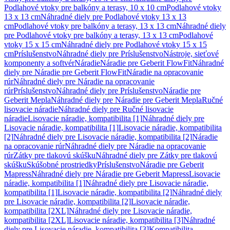
Podlahové vtoky pre balkóny a terasy, 10 x 10 cm
Podlahové vtoky
13 x 13 cm
Náhradné diely pre Podlahové vtoky 13 x 13
cm
Podlahové vtoky pre balkóny a terasy, 13 x 13 cm
Náhradné diely
pre Podlahové vtoky pre balkóny a terasy, 13 x 13 cm
Podlahové
vtoky 15 x 15 cm
Náhradné diely pre Podlahové vtoky 15 x 15
cm
Príslušenstvo
Náhradné diely pre Príslušenstvo
Nástroje, sieťové
komponenty a softvér
Náradie
Náradie pre Geberit FlowFit
Náhradné
diely pre Náradie pre Geberit FlowFit
Náradie na opracovanie
rúr
Náhradné diely pre Náradie na opracovanie
rúr
Príslušenstvo
Náhradné diely pre Príslušenstvo
Náradie pre
Geberit Mepla
Náhradné diely pre Náradie pre Geberit Mepla
Ručné
lisovacie náradie
Náhradné diely pre Ručné lisovacie
náradie
Lisovacie náradie, kompatibilita [1]
Náhradné diely pre
Lisovacie náradie, kompatibilita [1]
Lisovacie náradie, kompatibilita
[2]
Náhradné diely pre Lisovacie náradie, kompatibilita [2]
Náradie
na opracovanie rúr
Náhradné diely pre Náradie na opracovanie
rúr
Zátky pre tlakovú skúšku
Náhradné diely pre Zátky pre tlakovú
skúšku
Skúšobné prostriedky
Príslušenstvo
Náradie pre Geberit
Mapress
Náhradné diely pre Náradie pre Geberit Mapress
Lisovacie
náradie, kompatibilita [1]
Náhradné diely pre Lisovacie náradie,
kompatibilita [1]
Lisovacie náradie, kompatibilita [2]
Náhradné diely
pre Lisovacie náradie, kompatibilita [2]
Lisovacie náradie,
kompatibilita [2XL]
Náhradné diely pre Lisovacie náradie,
kompatibilita [2XL]
Lisovacie náradie, kompatibilita [3]
Náhradné
diely pre Lisovacie náradie, kompatibilita [3]
Kompatibilita