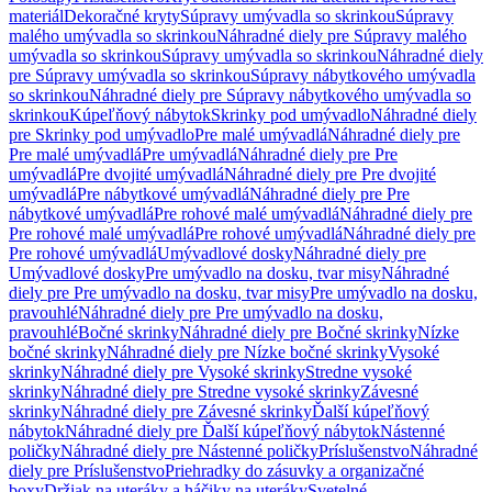
materiál
Dekoračné kryty
Súpravy umývadla so skrinkou
Súpravy
malého umývadla so skrinkou
Náhradné diely pre Súpravy malého
umývadla so skrinkou
Súpravy umývadla so skrinkou
Náhradné diely
pre Súpravy umývadla so skrinkou
Súpravy nábytkového umývadla
so skrinkou
Náhradné diely pre Súpravy nábytkového umývadla so
skrinkou
Kúpeľňový nábytok
Skrinky pod umývadlo
Náhradné diely
pre Skrinky pod umývadlo
Pre malé umývadlá
Náhradné diely pre
Pre malé umývadlá
Pre umývadlá
Náhradné diely pre Pre
umývadlá
Pre dvojité umývadlá
Náhradné diely pre Pre dvojité
umývadlá
Pre nábytkové umývadlá
Náhradné diely pre Pre
nábytkové umývadlá
Pre rohové malé umývadlá
Náhradné diely pre
Pre rohové malé umývadlá
Pre rohové umývadlá
Náhradné diely pre
Pre rohové umývadlá
Umývadlové dosky
Náhradné diely pre
Umývadlové dosky
Pre umývadlo na dosku, tvar misy
Náhradné
diely pre Pre umývadlo na dosku, tvar misy
Pre umývadlo na dosku,
pravouhlé
Náhradné diely pre Pre umývadlo na dosku,
pravouhlé
Bočné skrinky
Náhradné diely pre Bočné skrinky
Nízke
bočné skrinky
Náhradné diely pre Nízke bočné skrinky
Vysoké
skrinky
Náhradné diely pre Vysoké skrinky
Stredne vysoké
skrinky
Náhradné diely pre Stredne vysoké skrinky
Závesné
skrinky
Náhradné diely pre Závesné skrinky
Ďalší kúpeľňový
nábytok
Náhradné diely pre Ďalší kúpeľňový nábytok
Nástenné
poličky
Náhradné diely pre Nástenné poličky
Príslušenstvo
Náhradné
diely pre Príslušenstvo
Priehradky do zásuvky a organizačné
boxy
Držiak na uteráky a háčiky na uteráky
Svetelné