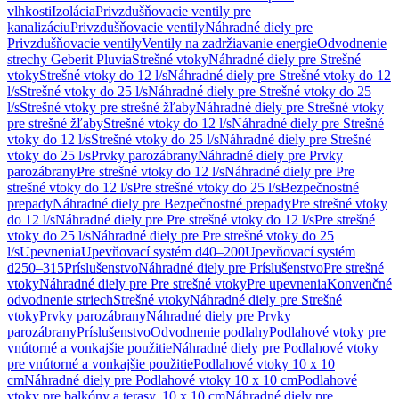
vlhkosti
Izolácia
Privzdušňovacie ventily pre
kanalizáciu
Privzdušňovacie ventily
Náhradné diely pre
Privzdušňovacie ventily
Ventily na zadržiavanie energie
Odvodnenie
strechy Geberit Pluvia
Strešné vtoky
Náhradné diely pre Strešné
vtoky
Strešné vtoky do 12 l/s
Náhradné diely pre Strešné vtoky do 12
l/s
Strešné vtoky do 25 l/s
Náhradné diely pre Strešné vtoky do 25
l/s
Strešné vtoky pre strešné žľaby
Náhradné diely pre Strešné vtoky
pre strešné žľaby
Strešné vtoky do 12 l/s
Náhradné diely pre Strešné
vtoky do 12 l/s
Strešné vtoky do 25 l/s
Náhradné diely pre Strešné
vtoky do 25 l/s
Prvky parozábrany
Náhradné diely pre Prvky
parozábrany
Pre strešné vtoky do 12 l/s
Náhradné diely pre Pre
strešné vtoky do 12 l/s
Pre strešné vtoky do 25 l/s
Bezpečnostné
prepady
Náhradné diely pre Bezpečnostné prepady
Pre strešné vtoky
do 12 l/s
Náhradné diely pre Pre strešné vtoky do 12 l/s
Pre strešné
vtoky do 25 l/s
Náhradné diely pre Pre strešné vtoky do 25
l/s
Upevnenia
Upevňovací systém d40–200
Upevňovací systém
d250–315
Príslušenstvo
Náhradné diely pre Príslušenstvo
Pre strešné
vtoky
Náhradné diely pre Pre strešné vtoky
Pre upevnenia
Konvenčné
odvodnenie striech
Strešné vtoky
Náhradné diely pre Strešné
vtoky
Prvky parozábrany
Náhradné diely pre Prvky
parozábrany
Príslušenstvo
Odvodnenie podlahy
Podlahové vtoky pre
vnútorné a vonkajšie použitie
Náhradné diely pre Podlahové vtoky
pre vnútorné a vonkajšie použitie
Podlahové vtoky 10 x 10
cm
Náhradné diely pre Podlahové vtoky 10 x 10 cm
Podlahové
vtoky pre balkóny a terasy, 10 x 10 cm
Náhradné diely pre