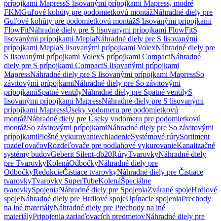
prípojkami Mapress
S lisovanými prípojkami Mapress, modré
FKM
Guľové kohúty pre podomietkovú montáž
Náhradné diely pre
Guľové kohúty pre podomietkovú montáž
S lisovanými prípojkami
FlowFit
Náhradné diely pre S lisovanými prípojkami FlowFit
S
lisovanými prípojkami Mepla
Náhradné diely pre S lisovanými
prípojkami Mepla
S lisovanými prípojkami Volex
Náhradné diely pre
S lisovanými prípojkami Volex
S prípojkami Compact
Náhradné
diely pre S prípojkami Compact
S lisovanými prípojkami
Mapress
Náhradné diely pre S lisovanými prípojkami Mapress
So
závitovými prípojkami
Náhradné diely pre So závitovými
prípojkami
Spätné ventily
Náhradné diely pre Spätné ventily
S
lisovanými prípojkami Mapress
Náhradné diely pre S lisovanými
prípojkami Mapress
Úseky vodomeru pre podomietkovú
montáž
Náhradné diely pre Úseky vodomeru pre podomietkovú
montáž
So závitovými prípojkami
Náhradné diely pre So závitovými
prípojkami
Plošné vykurovanie/chladenie
Systémové rúry
Sortiment
rozdeľovačov
Rozdeľovače pre podlahové vykurovanie
Kanalizačné
systémy budov
Geberit Silent-db20
Rúry
Tvarovky
Náhradné diely
pre Tvarovky
Kolená
Odbočky
Náhradné diely pre
Odbočky
Redukcie
Čistiace tvarovky
Náhradné diely pre Čistiace
tvarovky
Tvarovky SuperTube
Kolená
Špeciálne
tvarovky
Spojenia
Náhradné diely pre Spojenia
Zvárané spoje
Hrdlové
spoje
Náhradné diely pre Hrdlové spoje
Upínacie spojenia
Prechody
na iné materiály
Náhradné diely pre Prechody na iné
materiály
Pripojenia zariaďovacích predmetov
Náhradné diely pre