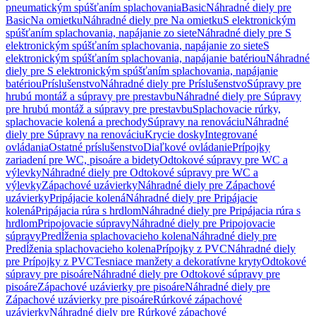
pneumatickým spúšťaním splachovania
Basic
Náhradné diely pre
Basic
Na omietku
Náhradné diely pre Na omietku
S elektronickým
spúšťaním splachovania, napájanie zo siete
Náhradné diely pre S
elektronickým spúšťaním splachovania, napájanie zo siete
S
elektronickým spúšťaním splachovania, napájanie batériou
Náhradné
diely pre S elektronickým spúšťaním splachovania, napájanie
batériou
Príslušenstvo
Náhradné diely pre Príslušenstvo
Súpravy pre
hrubú montáž a súpravy pre prestavbu
Náhradné diely pre Súpravy
pre hrubú montáž a súpravy pre prestavbu
Splachovacie rúrky,
splachovacie kolená a prechody
Súpravy na renováciu
Náhradné
diely pre Súpravy na renováciu
Krycie dosky
Integrované
ovládania
Ostatné príslušenstvo
Diaľkové ovládanie
Prípojky
zariadení pre WC, pisoáre a bidety
Odtokové súpravy pre WC a
výlevky
Náhradné diely pre Odtokové súpravy pre WC a
výlevky
Zápachové uzávierky
Náhradné diely pre Zápachové
uzávierky
Pripájacie kolená
Náhradné diely pre Pripájacie
kolená
Pripájacia rúra s hrdlom
Náhradné diely pre Pripájacia rúra s
hrdlom
Pripojovacie súpravy
Náhradné diely pre Pripojovacie
súpravy
Predĺženia splachovacieho kolena
Náhradné diely pre
Predĺženia splachovacieho kolena
Prípojky z PVC
Náhradné diely
pre Prípojky z PVC
Tesniace manžety a dekoratívne kryty
Odtokové
súpravy pre pisoáre
Náhradné diely pre Odtokové súpravy pre
pisoáre
Zápachové uzávierky pre pisoáre
Náhradné diely pre
Zápachové uzávierky pre pisoáre
Rúrkové zápachové
uzávierky
Náhradné diely pre Rúrkové zápachové