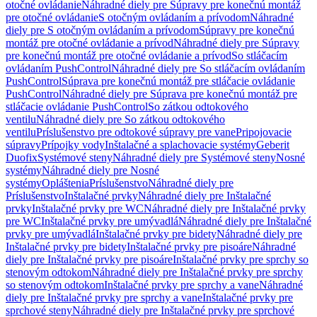
otočné ovládanie
Náhradné diely pre Súpravy pre konečnú montáž
pre otočné ovládanie
S otočným ovládaním a prívodom
Náhradné
diely pre S otočným ovládaním a prívodom
Súpravy pre konečnú
montáž pre otočné ovládanie a prívod
Náhradné diely pre Súpravy
pre konečnú montáž pre otočné ovládanie a prívod
So stláčacím
ovládaním PushControl
Náhradné diely pre So stláčacím ovládaním
PushControl
Súprava pre konečnú montáž pre stláčacie ovládanie
PushControl
Náhradné diely pre Súprava pre konečnú montáž pre
stláčacie ovládanie PushControl
So zátkou odtokového
ventilu
Náhradné diely pre So zátkou odtokového
ventilu
Príslušenstvo pre odtokové súpravy pre vane
Pripojovacie
súpravy
Prípojky vody
Inštalačné a splachovacie systémy
Geberit
Duofix
Systémové steny
Náhradné diely pre Systémové steny
Nosné
systémy
Náhradné diely pre Nosné
systémy
Opláštenia
Príslušenstvo
Náhradné diely pre
Príslušenstvo
Inštalačné prvky
Náhradné diely pre Inštalačné
prvky
Inštalačné prvky pre WC
Náhradné diely pre Inštalačné prvky
pre WC
Inštalačné prvky pre umývadlá
Náhradné diely pre Inštalačné
prvky pre umývadlá
Inštalačné prvky pre bidety
Náhradné diely pre
Inštalačné prvky pre bidety
Inštalačné prvky pre pisoáre
Náhradné
diely pre Inštalačné prvky pre pisoáre
Inštalačné prvky pre sprchy so
stenovým odtokom
Náhradné diely pre Inštalačné prvky pre sprchy
so stenovým odtokom
Inštalačné prvky pre sprchy a vane
Náhradné
diely pre Inštalačné prvky pre sprchy a vane
Inštalačné prvky pre
sprchové steny
Náhradné diely pre Inštalačné prvky pre sprchové