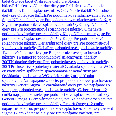
bidety
Stojace bidety
Náhradné diely pre Stojace
bidety
Príslušenstvo
Náhradné diely pre Príslušenstvo
Ovládacie
tlačidlá a ovládania splachovania WC
Ovládacie tlačidlá
Náhradné
diely pre Ovládacie tlačidlá
Pre podomietkové splachovacie nádržky
Sigma
Náhradné diely pre Pre podomietkové splachovacie nádržky
Sigma
Pre podomietkové splachovacie nádržky Omega
Náhradné
diely pre Pre podomietkové splachovacie nádržky Omega
Pre
podomietkové splachovacie nádržky Kappa
Náhradné diely pre Pre
podomietkové splachovacie nádržky Kappa
Pre podomietkové
splachovacie nádržky Delta
Náhradné diely pre Pre podomietkové
splachovacie nádržky Delta
Pre podomietkové splachovacie nádržky
Twinline
Náhradné diely pre Pre podomietkové splachovacie
nádržky Twinline
Pre podomietkové splachovacie nádržky
300T
Náhradné diely pre Pre podomietkové splachovacie nádržky
300T
Príslušenstvo
Spotrebný materiál
Ovládania splachovania WC s
elektronickým spúšťaním splachovania
Náhradné diely pre
Ovládania splachovania WC s elektronickým spúšťaním
splachovania
Na napájanie zo siete, pre podomietkové splachovacie
nádržky Geberit Sigma 12 cm
Náhradné diely pre Na napájanie zo
siete, pre podomietkové splachovacie nádržky Geberit Sigma 12
cm
Na napájanie zo siete, pre podomietkové splachovacie nádržky
Geberit Omega 12 cm
Náhradné diely pre Na napájanie zo siete, pre
podomietkové splachovacie nádržky Geberit Omega 12 cm
Pre
napájanie batériou, pre podomietkové splachovacie nádržky Geberit
Sigma 12 cm
Náhradné diely pre Pre napájanie batériou, pre