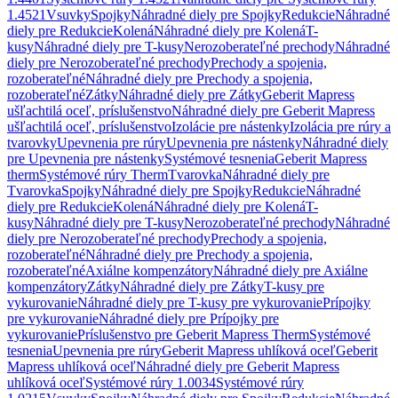
1.4521
Vsuvky
Spojky
Náhradné diely pre Spojky
Redukcie
Náhradné
diely pre Redukcie
Kolená
Náhradné diely pre Kolená
T-
kusy
Náhradné diely pre T-kusy
Nerozoberateľné prechody
Náhradné
diely pre Nerozoberateľné prechody
Prechody a spojenia,
rozoberateľné
Náhradné diely pre Prechody a spojenia,
rozoberateľné
Zátky
Náhradné diely pre Zátky
Geberit Mapress
ušľachtilá oceľ, príslušenstvo
Náhradné diely pre Geberit Mapress
ušľachtilá oceľ, príslušenstvo
Izolácie pre nástenky
Izolácia pre rúry a
tvarovky
Upevnenia pre rúry
Upevnenia pre nástenky
Náhradné diely
pre Upevnenia pre nástenky
Systémové tesnenia
Geberit Mapress
therm
Systémové rúry Therm
Tvarovka
Náhradné diely pre
Tvarovka
Spojky
Náhradné diely pre Spojky
Redukcie
Náhradné
diely pre Redukcie
Kolená
Náhradné diely pre Kolená
T-
kusy
Náhradné diely pre T-kusy
Nerozoberateľné prechody
Náhradné
diely pre Nerozoberateľné prechody
Prechody a spojenia,
rozoberateľné
Náhradné diely pre Prechody a spojenia,
rozoberateľné
Axiálne kompenzátory
Náhradné diely pre Axiálne
kompenzátory
Zátky
Náhradné diely pre Zátky
T-kusy pre
vykurovanie
Náhradné diely pre T-kusy pre vykurovanie
Prípojky
pre vykurovanie
Náhradné diely pre Prípojky pre
vykurovanie
Príslušenstvo pre Geberit Mapress Therm
Systémové
tesnenia
Upevnenia pre rúry
Geberit Mapress uhlíková oceľ
Geberit
Mapress uhlíková oceľ
Náhradné diely pre Geberit Mapress
uhlíková oceľ
Systémové rúry 1.0034
Systémové rúry