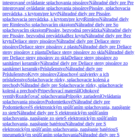
integrované ovládanie splachovania pisoárov
Náhradné diely pre Pre
integrované ovládanie splachovania pisoárov
Pisoáre, splachovacia
prevádzka, s krytom/pre kryt
Náhradné diely pre Pisoáre,
splachovacia prevádzka, s krytom/pre kryt
Rimless
Náhradné diely
pre Rimless
So splachovacím okrajom
Náhradné diely pre So
splachovacím okrajom
Pisoáre, bezvodná prevádzka
Náhradné diely
pre Pisoáre, bezvodná prevádzka
Bez krytu
Náhradné diely pre Bez
krytu
Deliace steny pisoárov
Náhradné diely pre Deliace steny
pisoárov
Deliace steny pisoárov z plastu
Náhradné diely pre Deliace
steny pisoárov z plastu
Deliace steny pisoárov zo skla
Náhradné diely
pre Deliace steny pisoárov zo skla
Deliace steny pisoárov zo
sanitárnej keramiky
Náhradné diely pre Deliace steny pisoárov zo
sanitárnej keramiky
Príslušenstvo
Náhradné diely pre
Príslušenstvo
Kryty pisoárov
Zápachové uzávierky a ich
príslušenstvo
Splachovacie rúrky, splachovacie kolená a
prechody
Náhradné diely pre Splachovacie rúrky, splachovacie
kolená a prechody
Pripevňovací materiál
Odtokové
ventily
Rozdeľovač splachovania
Prípojky zariadení
Ovládania
splachovania pisoárov
Podomietkové
Náhradné diely pre
Podomietkové
S elektronickým spúšťaním splachovania, napájanie
zo siete
Náhradné diely pre S elektronickým spúšťaním
splachovania, napájanie zo siete
S elektronickým spúšťaním
splachovania, napájanie batériou
Náhradné diely pre S
elektronickým spúšťaním splachovania, napájanie batériou
S
pneumatickým spúšťaním splachovania
Náhradné diely pre S