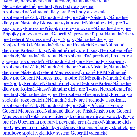
tvarovky
Nerozoberateľné prechody
Náhradné diely pre
Nerozoberateľné prechody
Prechody a spojenia,
rozoberateľné
Náhradné diely pre Prechody a spojenia,
rozoberateľné
Zátky
Náhradné diely pre Zátky
Nástenky
Náhradné
diely pre Nástenky
T-kusy pre vykurovanie
Náhradné diely pre T-
kusy pre vykurovanie
Prípojky pre vykurovanie
Náhradné diely pre
Prípojky pre vykurovanie
Geberit Mapress meď, plyn
Náhradné diely
pre Geberit Mapress meď, plyn
Spojky
Náhradné diely pre
Spojky
Redukcie
Náhradné diely pre Redukcie
Kolená
Náhradné
diely pre Kolená
T-kusy
Náhradné diely pre T-kusy
Nerozoberateľné
prechody
Náhradné diely pre Nerozoberateľné prechody
Prechody a
spojenia, rozoberateľné
Náhradné diely pre Prechody a spojenia,
rozoberateľné
Zátky
Náhradné diely pre Zátky
Nástenky
Náhradné
diely pre Nástenky
Geberit Mapress meď, modré FKM
Náhradné
diely pre Geberit Mapress meď, modré FKM
Spojky
Náhradné diely
pre Spojky
Redukcie
Náhradné diely pre Redukcie
Kolená
Náhradné
diely pre Kolená
T-kusy
Náhradné diely pre T-kusy
Nerozoberateľné
prechody
Náhradné diely pre Nerozoberateľné prechody
Prechody a
spojenia, rozoberateľné
Náhradné diely pre Prechody a spojenia,
rozoberateľné
Zátky
Náhradné diely pre Zátky
Príslušenstvo pre
Geberit Mapress meď
Náhradné diely pre Príslušenstvo pre Geberit
Mapress meď
Izolácie pre nástenky
Izolácia pre rúry a tvarovky
Kryty
pre rúry
Upevnenia pre rúry
Upevnenia pre nástenky
Náhradné diely
pre Upevnenia pre nástenky
Systémové tesnenia
Súpravy skrutiek pre
prírubové spoje
Hygienický systém Geberit
Hygienické