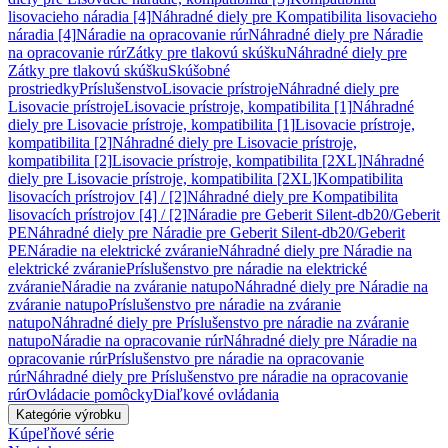
lisovacieho náradia [4]
Náhradné diely pre Kompatibilita lisovacieho
náradia [4]
Náradie na opracovanie rúr
Náhradné diely pre Náradie
na opracovanie rúr
Zátky pre tlakovú skúšku
Náhradné diely pre
Zátky pre tlakovú skúšku
Skúšobné
prostriedky
Príslušenstvo
Lisovacie prístroje
Náhradné diely pre
Lisovacie prístroje
Lisovacie prístroje, kompatibilita [1]
Náhradné
diely pre Lisovacie prístroje, kompatibilita [1]
Lisovacie prístroje,
kompatibilita [2]
Náhradné diely pre Lisovacie prístroje,
kompatibilita [2]
Lisovacie prístroje, kompatibilita [2XL]
Náhradné
diely pre Lisovacie prístroje, kompatibilita [2XL]
Kompatibilita
lisovacích prístrojov [4] / [2]
Náhradné diely pre Kompatibilita
lisovacích prístrojov [4] / [2]
Náradie pre Geberit Silent-db20/Geberit
PE
Náhradné diely pre Náradie pre Geberit Silent-db20/Geberit
PE
Náradie na elektrické zváranie
Náhradné diely pre Náradie na
elektrické zváranie
Príslušenstvo pre náradie na elektrické
zváranie
Náradie na zváranie natupo
Náhradné diely pre Náradie na
zváranie natupo
Príslušenstvo pre náradie na zváranie
natupo
Náhradné diely pre Príslušenstvo pre náradie na zváranie
natupo
Náradie na opracovanie rúr
Náhradné diely pre Náradie na
opracovanie rúr
Príslušenstvo pre náradie na opracovanie
rúr
Náhradné diely pre Príslušenstvo pre náradie na opracovanie
rúr
Ovládacie pomôcky
Diaľkové ovládania
Kategórie výrobku
Kúpeľňové série