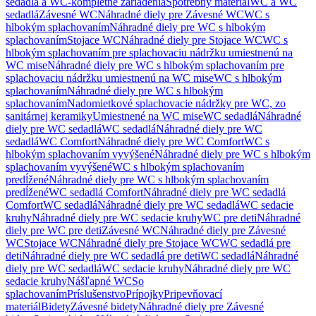
sedadlá a WC-kompletné zariadenia
Spotrebný materiál
WC a WC
sedadlá
Závesné WC
Náhradné diely pre Závesné WC
WC s
hlbokým splachovaním
Náhradné diely pre WC s hlbokým
splachovaním
Stojace WC
Náhradné diely pre Stojace WC
WC s
hlbokým splachovaním pre splachovaciu nádržku umiestnenú na
WC mise
Náhradné diely pre WC s hlbokým splachovaním pre
splachovaciu nádržku umiestnenú na WC mise
WC s hlbokým
splachovaním
Náhradné diely pre WC s hlbokým
splachovaním
Nadomietkové splachovacie nádržky pre WC, zo
sanitárnej keramiky
Umiestnené na WC mise
WC sedadlá
Náhradné
diely pre WC sedadlá
WC sedadlá
Náhradné diely pre WC
sedadlá
WC Comfort
Náhradné diely pre WC Comfort
WC s
hlbokým splachovaním vyvýšené
Náhradné diely pre WC s hlbokým
splachovaním vyvýšené
WC s hlbokým splachovaním
predĺžené
Náhradné diely pre WC s hlbokým splachovaním
predĺžené
WC sedadlá Comfort
Náhradné diely pre WC sedadlá
Comfort
WC sedadlá
Náhradné diely pre WC sedadlá
WC sedacie
kruhy
Náhradné diely pre WC sedacie kruhy
WC pre deti
Náhradné
diely pre WC pre deti
Závesné WC
Náhradné diely pre Závesné
WC
Stojace WC
Náhradné diely pre Stojace WC
WC sedadlá pre
deti
Náhradné diely pre WC sedadlá pre deti
WC sedadlá
Náhradné
diely pre WC sedadlá
WC sedacie kruhy
Náhradné diely pre WC
sedacie kruhy
Nášľapné WC
So
splachovaním
Príslušenstvo
Prípojky
Pripevňovací
materiál
Bidety
Závesné bidety
Náhradné diely pre Závesné