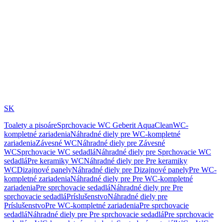
SK
Toalety a pisoáre
Sprchovacie WC Geberit AquaClean
WC-
kompletné zariadenia
Náhradné diely pre WC-kompletné
zariadenia
Závesné WC
Náhradné diely pre Závesné
WC
Sprchovacie WC sedadlá
Náhradné diely pre Sprchovacie WC
sedadlá
Pre keramiky WC
Náhradné diely pre Pre keramiky
WC
Dizajnové panely
Náhradné diely pre Dizajnové panely
Pre WC-
kompletné zariadenia
Náhradné diely pre Pre WC-kompletné
zariadenia
Pre sprchovacie sedadlá
Náhradné diely pre Pre
sprchovacie sedadlá
Príslušenstvo
Náhradné diely pre
Príslušenstvo
Pre WC-kompletné zariadenia
Pre sprchovacie
sedadlá
Náhradné diely pre Pre sprchovacie sedadlá
Pre sprchovacie