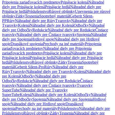
Pripojenia zariaďovacích predmetov
Pripájacie kolená
Náhradné
diely pre Pripájacie kolená
Pripájacie hrdlá
Náhradné diely pre
Pripájacie hrdlá
Príslušenstvo
Rúrové objímky
Upevnenia pre rúrové
objímky
Zátky
Tesnenia
Spotrebný materiál
Geberit Silent-
PP
Rúry
Náhradné diely pre Rúry
Tvarovky
Náhradné diely pre
Tvarovky
Kolená
Náhradné diely pre Kolená
Odbočky
Náhradné
diely pre Odbočky
Redukcie
Náhradné diely pre Redukcie
Čistiace
tvarovky
Náhradné diely pre Čistiace tvarovky
Spojenia
Náhradné
diely pre Spojenia
Hrdlové spoje
Náhradné diely pre Hrdlové
spoje
Drapákové spojenia
Prechody na iné materiály
Pripojenia
zariaďovacích predmetov
Náhradné diely pre Pripojenia
zariaďovacích predmetov
Pripájacie kolená
Náhradné diely pre
Pripájacie kolená
Pripájacie hrdlá
Náhradné diely pre Pripájacie
hrdlá
Príslušenstvo
Rúrové objímky
Zátky
Tesnenia
Spotrebný
materiál
Geberit Silent-Pro
Rúry
Náhradné diely pre
Rúry
Tvarovky
Náhradné diely pre Tvarovky
Kolená
Náhradné diely
pre Kolená
Odbočky
Náhradné diely pre
Odbočky
Redukcie
Náhradné diely pre Redukcie
Čistiace
tvarovky
Náhradné diely pre Čistiace tvarovky
Tvarovky
SuperTube
Náhradné diely pre Tvarovky
SuperTube
Kolená
Náhradné diely pre Kolená
Odbočky
Náhradné
diely pre Odbočky
Spojenia
Náhradné diely pre Spojenia
Hrdlové
spoje
Náhradné diely pre Hrdlové spoje
Drapákové
spojenia
Prechody na iné materiály
Príslušenstvo
Náhradné diely pre
Príslušenstvo
Rúrové objímky
Zátky
Tesnenia
Náhradné diely pre