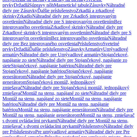
prvky
Držadlá
Súpravy nôh
Magnetické tabule
Zásuvky
Náhradné
diely pre Zásuvky
Ďalšie príslušenstvo
Zrkadlá a zrkadlové
skrinky
Zrkadlo
Náhradné diely pre Zrkadlo
S integrovaným
osvetlením
Náhradné diely pre S integrovaným osvetlením
Bez
integrovaného osvetlenia
Zrkadlové skrinky
Náhradné diely pre
Zrkadlové skrinky
S integrovaným osvetlením
Náhradné diely pre S
integrovaným osvetlením
Bez integrovaného osvetlenia
Náhradné
diely pre Bez integrovaného osvetlenia
Príslušenstvo
Svetelné
prvky
Držadlá
Ďalšie príslušenstvo
Zásuvky
Armatúry
Umývadlové
armatúry
Náhradné diely pre Umývadlové armatúry
Stojančekové,
napájanie zo siete
Náhradné diely pre Stojančekové, napájanie zo
siete
Stojančekové, napájanie batériou
Náhradné diely pre
Stojančekové, napájanie batériou
Stojančekové, napájanie
generátorom
Náhradné diely pre Stojančekové, napájanie
generátorom
Stojančeková montáž, jednopákový
zmiešavač
Náhradné diely pre Stojančeková montáž, jednopákový
zmiešavač
Montáž na stenu, napájané zo siete
Náhradné diely pre
Montáž na stenu, napájané zo siete
Montáž na stenu, napájanie
batériou
Náhradné diely pre Montáž na stenu, napájanie
batériou
Montáž na stenu, napájanie generátorom
Náhradné diely pre
Montáž na stenu, napájanie generátorom
Montáž na stenu, zmiešavač
s dvomi ovládacími prvkami
Náhradné diely pre Montáž na stenu,
zmiešavač s dvomi ovládacími prvkami
Príslušenstvo
Náhradné diely
pre Príslušenstvo
Pre umývadlové armatúry
Náhradné diely pre Pre