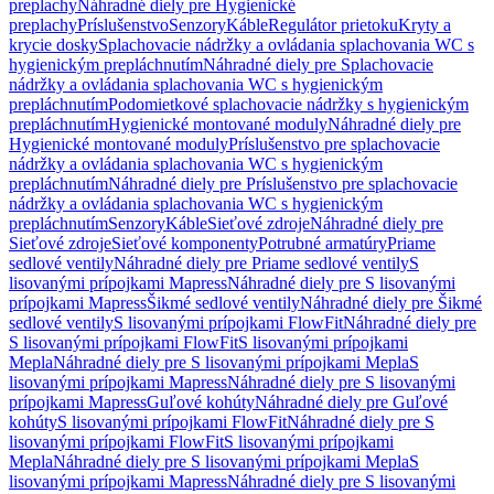
preplachy
Náhradné diely pre Hygienické
preplachy
Príslušenstvo
Senzory
Káble
Regulátor prietoku
Kryty a
krycie dosky
Splachovacie nádržky a ovládania splachovania WC s
hygienickým prepláchnutím
Náhradné diely pre Splachovacie
nádržky a ovládania splachovania WC s hygienickým
prepláchnutím
Podomietkové splachovacie nádržky s hygienickým
prepláchnutím
Hygienické montované moduly
Náhradné diely pre
Hygienické montované moduly
Príslušenstvo pre splachovacie
nádržky a ovládania splachovania WC s hygienickým
prepláchnutím
Náhradné diely pre Príslušenstvo pre splachovacie
nádržky a ovládania splachovania WC s hygienickým
prepláchnutím
Senzory
Káble
Sieťové zdroje
Náhradné diely pre
Sieťové zdroje
Sieťové komponenty
Potrubné armatúry
Priame
sedlové ventily
Náhradné diely pre Priame sedlové ventily
S
lisovanými prípojkami Mapress
Náhradné diely pre S lisovanými
prípojkami Mapress
Šikmé sedlové ventily
Náhradné diely pre Šikmé
sedlové ventily
S lisovanými prípojkami FlowFit
Náhradné diely pre
S lisovanými prípojkami FlowFit
S lisovanými prípojkami
Mepla
Náhradné diely pre S lisovanými prípojkami Mepla
S
lisovanými prípojkami Mapress
Náhradné diely pre S lisovanými
prípojkami Mapress
Guľové kohúty
Náhradné diely pre Guľové
kohúty
S lisovanými prípojkami FlowFit
Náhradné diely pre S
lisovanými prípojkami FlowFit
S lisovanými prípojkami
Mepla
Náhradné diely pre S lisovanými prípojkami Mepla
S
lisovanými prípojkami Mapress
Náhradné diely pre S lisovanými