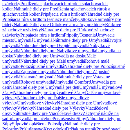
uzávierky
Predĺženia splachovacích rúrok a splachovacích
kolien
Náhradné diely pre Predĺženia splachovacích rúrok a
splachovacích kolien
Pripájacia rúra s hrdlom
Náhradné diely pre
Pripájacia rúra s hrdlom
Tesniace manžety
Odtokové armatúry pre
bidety
Náhradné diely pre Odtokové armatúry pre bidety
Rúrkové
zápachové uzávierky
Náhradné diely pre Rúrkové zápachové
uzávierky
Pripájacia rúra s hrdlom
Prípojky
Tesnenia
Umývacie
miesto
Umývadlá
Umývadlá
Náhradné diely pre Umývadlá
Dvojité
umývadlá
Náhradné diely pre Dvojité umývadlá
Nábytkové
umývadlá
Náhradné diely pre Nábytkové umývadlá
Umývadlá na
dosku
Náhradné diely pre Umývadlá na dosku
Malé
umývadlá
Náhradné diely pre Malé umývadlá
Rohové malé
umývadlo
Polozápustné umývadlá
Náhradné diely pre Polozápustné
umývadlá
Zápustné umývadlá
Náhradné diely pre Zápustné
umývadlá
Vstavané umývadlá
Náhradné diely pre Vstavané
umývadlá
Rohové umývadlá
Umývadlá Comfort
Umývadlá pre
deti
Náhradné diely pre Umývadlá pre deti
Umývadlá
Umývadlové
žľaby
Náhradné diely pre Umývadlové žľaby
Ďalšie umývadlové
výlevky
Náhradné diely pre Ďalšie umývadlové
výlevky
Umývadlové výlevky
Náhradné diely pre Umývadlové
výlevky
Výlevky
Náhradné diely pre Výlevky
Viacúčelové
drezy
Náhradné diely pre Viacúčelové drezy
Záchytné nádrže na
sadru
Umývadlá pre učebne
Príslušenstvo
Stĺpy
Náhradné diely pre
Stĺpy
Stĺpovité opláštenia
Polostĺpy
Náhradné diely pre
Polostĺpy
Príslušenstvo
Kryt odtoku
Držiak na uterák
Pripevňovací