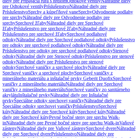
diely pre Pripájacia rúra s hrdlom
Odtokové ventily
Náhradné diely
pre Odtokové ventily
Príslušenstvo
Náhradné diely pre
Príslušenstvo
Sprchy a kúpeľňové vane
Sprchy
Odvodnenie podlahy
pre sprchy
Náhradné diely pre Odvodnenie podlahy pre
sprchy
Sprchové žľaby
Náhradné diely pre Sprchové
žľaby
Príslušenstvo pre sprchové žľaby
Náhradné diely pre
Príslušenstvo pre sprchové žľaby
Sprchové podlahové
odtoky
Náhradné diely pre Sprchové podlahové odtoky
Príslušenstvo
pre odtoky pre sprchové podlahové odtoky
Náhradné diely pre
Príslušenstvo pre odtoky pre sprchové podlahové odtoky
Stenové
odtoky
Náhradné diely pre Stenové odtoky
Príslušenstvo pre stenové
odtoky
Náhradné diely pre Príslušenstvo pre stenové
odtoky
Sprchové vaničky a sprchové plochy
Náhradné diely pre
Sprchové vaničky a sprchové plochy
Sprchové vaničky z
minerálneho materiálu a inštalačné prvky Geberit Duofix
Sprchové
vaničky z minerálneho materiálu
Náhradné diely pre Sprchové
vaničky z minerálneho materiálu
Sprchové vaničky zo sanitárneho
akrylátu
Inštalačné prvky
Náhradné diely pre Inštalačné
prvky
Špeciálne odtoky sprchovej vaničky
Náhradné diely pre
Špeciálne odtoky sprchovej vaničky
Príslušenstvo
Sprchové
kúty
Náhradné diely pre Sprchové kúty
Sprchové kúty
Náhradné
diely pre Sprchové kúty
Pevné bočné steny pre sprchu Walk-
in
Náhradné diely pre Pevné bočné steny pre sprchu Walk-in
Vaňové
zásteny
Náhradné diely pre Vaňové zásteny
Sprchové dvere
Náhradné
diely pre Sprchové dvere
Príslušenstvo
Náhradné diely pre