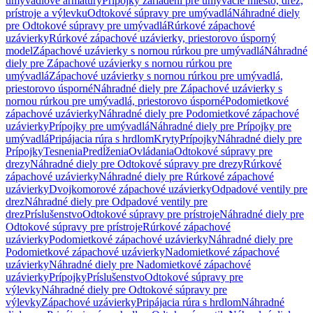
umývadlové armatúry
Prípojky zariadení pre umývacie miesto, drez,
prístroje a výlevku
Odtokové súpravy pre umývadlá
Náhradné diely
pre Odtokové súpravy pre umývadlá
Rúrkové zápachové
uzávierky
Rúrkové zápachové uzávierky, priestorovo úsporný
model
Zápachové uzávierky s nornou rúrkou pre umývadlá
Náhradné
diely pre Zápachové uzávierky s nornou rúrkou pre
umývadlá
Zápachové uzávierky s nornou rúrkou pre umývadlá,
priestorovo úsporné
Náhradné diely pre Zápachové uzávierky s
nornou rúrkou pre umývadlá, priestorovo úsporné
Podomietkové
zápachové uzávierky
Náhradné diely pre Podomietkové zápachové
uzávierky
Prípojky pre umývadlá
Náhradné diely pre Prípojky pre
umývadlá
Pripájacia rúra s hrdlom
Kryty
Prípojky
Náhradné diely pre
Prípojky
Tesnenia
Predĺženia
Ovládania
Odtokové súpravy pre
drezy
Náhradné diely pre Odtokové súpravy pre drezy
Rúrkové
zápachové uzávierky
Náhradné diely pre Rúrkové zápachové
uzávierky
Dvojkomorové zápachové uzávierky
Odpadové ventily pre
drez
Náhradné diely pre Odpadové ventily pre
drez
Príslušenstvo
Odtokové súpravy pre prístroje
Náhradné diely pre
Odtokové súpravy pre prístroje
Rúrkové zápachové
uzávierky
Podomietkové zápachové uzávierky
Náhradné diely pre
Podomietkové zápachové uzávierky
Nadomietkové zápachové
uzávierky
Náhradné diely pre Nadomietkové zápachové
uzávierky
Prípojky
Príslušenstvo
Odtokové súpravy pre
výlevky
Náhradné diely pre Odtokové súpravy pre
výlevky
Zápachové uzávierky
Pripájacia rúra s hrdlom
Náhradné