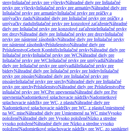
steny
Inštalačné prvky pre výlevky
Náhradné diely pre Inštalačné
prvky pre výlevky
Inštalačné prvky pre armatúry
Náhradné diely pre
Inštalačné prvky pre armatúry
Inštalačné prvky pre práčky a
umývačky riadu
Náhradné diely pre Inštalačné prvky pre práčky a
umývačky riadu
Inštalačné prvky pre konzolové zaťaženie
Náhradné
diely pre Inštalačné prvky pre konzolové zaťaženie
Inštalačné prvky
pre drezy
Náhradné diely pre Inštalačné prvky pre drezy
Inštalačné
prvky pre nástenné zásobníky
Náhradné diely pre Inštalačné prvky
pre nástenné zásobníky
Príslušenstvo
Náhradné diely pre
Príslušenstvo
Geberit Kombifix
Inštalačné prvky
Náhradné diely pre
Inštalačné prvky
Inštalačné prvky pre WC
Náhradné diely pre
Inštalačné prvky pre WC
Inštalačné prvky pre umývadlá
Náhradné
diely pre Inštalačné prvky pre umývadlá
Inštalačné prvky pre
bidety
Náhradné diely pre Inštalačné prvky pre bidety
Inštalačné
prvky pre pisoáre
Náhradné diely pre Inštalačné prvky pre
pisoáre
Inštalačné prvky pre sprchy
Náhradné diely pre Inštalačné
prvky pre sprchy
Príslušenstvo
Náhradné diely pre Príslušenstvo
Pre
inštalačné prvky pre WC
Pre upevnenia
Náhradné diely pre Pre
upevnenia
Nadomietkové splachovacie nádržky
Nadomietkové
splachovacie nádržky pre WC, z plastu
Náhradné diely pre
Nadomietkové splachovacie nádržky pre WC, z plastu
Umiestnené
na WC mise
Náhradné diely pre Umiestnené na WC mise
Vysoko
položené
Náhradné diely pre Vysoko položené
Nízko a stredne
vysoko položené
Náhradné diely pre Nízko a stredne vysoko
položené
Nadomietkové splachovacie nádržky pre WC, zo sanitárnej