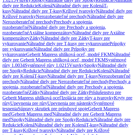
1.0215
Vsuvky
Spojky
Náhradné diely pre Spojky
Redukcie
Náhradné
diely pre Redukcie
Kolená
Náhradné diely pre Kolená
T-
kusy
Náhradné diely pre T-kusy
Krížové tvarovky
Náhradné diely pre
Krížové tvarovky
Nerozoberateľné prechody
Náhradné diely pre
Nerozoberateľné prechody
Prechody a spojenia,
rozoberateľné
Náhradné diely pre Prechody a spojenia,
rozoberateľné
Axiálne kompenzátory
Náhradné diely pre Axiálne
kompenzátory
Zátky
Náhradné diely pre Zátky
T-kusy pre
vykurovanie
Náhradné diely pre T-kusy pre vykurovanie
Prípojky
pre vykurovanie
Náhradné diely pre Prípojky pre
vykurovanie
Geberit Mapress uhlíková oceľ, modré FKM
Náhradné
diely pre Geberit Mapress uhlíková oceľ, modré FKM
Systémové
rúry 1.0034
Systémové rúry 1.0215
Vsuvky
Spojky
Náhradné diely
pre Spojky
Redukcie
Náhradné diely pre Redukcie
Kolená
Náhradné
diely pre Kolená
T-kusy
Náhradné diely pre T-kusy
Nerozoberateľné
prechody
Náhradné diely pre Nerozoberateľné prechody
Prechody a
spojenia, rozoberateľné
Náhradné diely pre Prechody a spojenia,
rozoberateľné
Zátky
Náhradné diely pre Zátky
Príslušenstvo pre
Geberit Mapress uhlíková oceľ
Izolácia pre rúry a tvarovky
Kryty pre
rúry
Upevnenia pre rúry
Upevnenia pre nástenky
Systémové
tesnenia
Súpravy skrutiek pre prírubové spoje
Geberit Mapress
meď
Geberit Mapress meď
Náhradné diely pre Geberit Mapress
meď
Spojky
Náhradné diely pre Spojky
Redukcie
Náhradné diely pre
Redukcie
Kolená
Náhradné diely pre Kolená
T-kusy
Náhradné diely
pre T-kusy
Krížové tvarovky
Náhradné diely pre Krížové