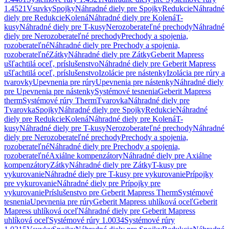
1.4521
Vsuvky
Spojky
Náhradné diely pre Spojky
Redukcie
Náhradné
diely pre Redukcie
Kolená
Náhradné diely pre Kolená
T-
kusy
Náhradné diely pre T-kusy
Nerozoberateľné prechody
Náhradné
diely pre Nerozoberateľné prechody
Prechody a spojenia,
rozoberateľné
Náhradné diely pre Prechody a spojenia,
rozoberateľné
Zátky
Náhradné diely pre Zátky
Geberit Mapress
ušľachtilá oceľ, príslušenstvo
Náhradné diely pre Geberit Mapress
ušľachtilá oceľ, príslušenstvo
Izolácie pre nástenky
Izolácia pre rúry a
tvarovky
Upevnenia pre rúry
Upevnenia pre nástenky
Náhradné diely
pre Upevnenia pre nástenky
Systémové tesnenia
Geberit Mapress
therm
Systémové rúry Therm
Tvarovka
Náhradné diely pre
Tvarovka
Spojky
Náhradné diely pre Spojky
Redukcie
Náhradné
diely pre Redukcie
Kolená
Náhradné diely pre Kolená
T-
kusy
Náhradné diely pre T-kusy
Nerozoberateľné prechody
Náhradné
diely pre Nerozoberateľné prechody
Prechody a spojenia,
rozoberateľné
Náhradné diely pre Prechody a spojenia,
rozoberateľné
Axiálne kompenzátory
Náhradné diely pre Axiálne
kompenzátory
Zátky
Náhradné diely pre Zátky
T-kusy pre
vykurovanie
Náhradné diely pre T-kusy pre vykurovanie
Prípojky
pre vykurovanie
Náhradné diely pre Prípojky pre
vykurovanie
Príslušenstvo pre Geberit Mapress Therm
Systémové
tesnenia
Upevnenia pre rúry
Geberit Mapress uhlíková oceľ
Geberit
Mapress uhlíková oceľ
Náhradné diely pre Geberit Mapress
uhlíková oceľ
Systémové rúry 1.0034
Systémové rúry