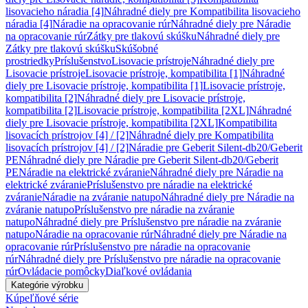
lisovacieho náradia [4]
Náhradné diely pre Kompatibilita lisovacieho
náradia [4]
Náradie na opracovanie rúr
Náhradné diely pre Náradie
na opracovanie rúr
Zátky pre tlakovú skúšku
Náhradné diely pre
Zátky pre tlakovú skúšku
Skúšobné
prostriedky
Príslušenstvo
Lisovacie prístroje
Náhradné diely pre
Lisovacie prístroje
Lisovacie prístroje, kompatibilita [1]
Náhradné
diely pre Lisovacie prístroje, kompatibilita [1]
Lisovacie prístroje,
kompatibilita [2]
Náhradné diely pre Lisovacie prístroje,
kompatibilita [2]
Lisovacie prístroje, kompatibilita [2XL]
Náhradné
diely pre Lisovacie prístroje, kompatibilita [2XL]
Kompatibilita
lisovacích prístrojov [4] / [2]
Náhradné diely pre Kompatibilita
lisovacích prístrojov [4] / [2]
Náradie pre Geberit Silent-db20/Geberit
PE
Náhradné diely pre Náradie pre Geberit Silent-db20/Geberit
PE
Náradie na elektrické zváranie
Náhradné diely pre Náradie na
elektrické zváranie
Príslušenstvo pre náradie na elektrické
zváranie
Náradie na zváranie natupo
Náhradné diely pre Náradie na
zváranie natupo
Príslušenstvo pre náradie na zváranie
natupo
Náhradné diely pre Príslušenstvo pre náradie na zváranie
natupo
Náradie na opracovanie rúr
Náhradné diely pre Náradie na
opracovanie rúr
Príslušenstvo pre náradie na opracovanie
rúr
Náhradné diely pre Príslušenstvo pre náradie na opracovanie
rúr
Ovládacie pomôcky
Diaľkové ovládania
Kategórie výrobku
Kúpeľňové série