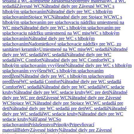
sedadlá a WC-kompletné zariadenia
Spotrebný materiál
WC a WC
sedadlá
Závesné WC
Náhradné diely pre Závesné WC
WC s
hlbokým splachovaním
Náhradné diely pre WC s hlbokým
splachovaním
Stojace WC
Náhradné diely pre Stojace WC
WC s
hlbokým splachovaním pre splachovaciu nádržku umiestnenú na
WC mise
Náhradné diely pre WC s hlbokým splachovaním pre
splachovaciu nádržku umiestnenú na WC mise
WC s hlbokým
splachovaním
Náhradné diely pre WC s hlbokým
splachovaním
Nadomietkové splachovacie nádržky pre WC, zo
sanitárnej keramiky
Umiestnené na WC mise
WC sedadlá
Náhradné
diely pre WC sedadlá
WC sedadlá
Náhradné diely pre WC
sedadlá
WC Comfort
Náhradné diely pre WC Comfort
WC s
hlbokým splachovaním vyvýšené
Náhradné diely pre WC s hlbokým
splachovaním vyvýšené
WC s hlbokým splachovaním
predĺžené
Náhradné diely pre WC s hlbokým splachovaním
predĺžené
WC sedadlá Comfort
Náhradné diely pre WC sedadlá
Comfort
WC sedadlá
Náhradné diely pre WC sedadlá
WC sedacie
kruhy
Náhradné diely pre WC sedacie kruhy
WC pre deti
Náhradné
diely pre WC pre deti
Závesné WC
Náhradné diely pre Závesné
WC
Stojace WC
Náhradné diely pre Stojace WC
WC sedadlá pre
deti
Náhradné diely pre WC sedadlá pre deti
WC sedadlá
Náhradné
diely pre WC sedadlá
WC sedacie kruhy
Náhradné diely pre WC
sedacie kruhy
Nášľapné WC
So
splachovaním
Príslušenstvo
Prípojky
Pripevňovací
materiál
Bidety
Závesné bidety
Náhradné diely pre Závesné