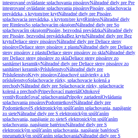
integrované ovládanie splachovania pisoárov
Náhradné diely pre Pre
integrované ovládanie splachovania pisoárov
Pisoáre, splachovacia
prevádzka, s krytom/pre kryt
Náhradné diely pre Pisoáre,
splachovacia prevádzka, s krytom/pre kryt
Rimless
Náhradné diely
pre Rimless
So splachovacím okrajom
Náhradné diely pre So
splachovacím okrajom
Pisoáre, bezvodná prevádzka
Náhradné diely
pre Pisoáre, bezvodná prevádzka
Bez krytu
Náhradné diely pre Bez
krytu
Deliace steny pisoárov
Náhradné diely pre Deliace steny
pisoárov
Deliace steny pisoárov z plastu
Náhradné diely pre Deliace
steny pisoárov z plastu
Deliace steny pisoárov zo skla
Náhradné diely
pre Deliace steny pisoárov zo skla
Deliace steny pisoárov zo
sanitárnej keramiky
Náhradné diely pre Deliace steny pisoárov zo
sanitárnej keramiky
Príslušenstvo
Náhradné diely pre
Príslušenstvo
Kryty pisoárov
Zápachové uzávierky a ich
príslušenstvo
Splachovacie rúrky, splachovacie kolená a
prechody
Náhradné diely pre Splachovacie rúrky, splachovacie
kolená a prechody
Pripevňovací materiál
Odtokové
ventily
Rozdeľovač splachovania
Prípojky zariadení
Ovládania
splachovania pisoárov
Podomietkové
Náhradné diely pre
Podomietkové
S elektronickým spúšťaním splachovania, napájanie
zo siete
Náhradné diely pre S elektronickým spúšťaním
splachovania, napájanie zo siete
S elektronickým spúšťaním
splachovania, napájanie batériou
Náhradné diely pre S
elektronickým spúšťaním splachovania, napájanie batériou
S
pneumatickým spúšťaním splachovania
Náhradné diely pre S