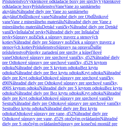
Príslušenstvo
Výklenkové odkladacie boxy pre sprchy
Výklenkové
odkladacie boxy
Príslušenstvo
Vane
Vane zo sanitárneho
akrylátu
Náhradné diely pre Vane zo sanitárneho
akrylátu
Obdĺžnikové vane
Náhradné diely pre Obdĺžnikové
vane
Vane z minerálneho materiálu
Náhradné diely pre Vane z
minerálneho materiálu
Detské vaničky
Náhradné diely pre Detské
vaničky
Inštalačné prvky
Náhradné diely pre Inštalačné
prvky
Súpravy nožičiek a súpravy traverz a stenových
kotiev
Náhradné diely pre Súpravy nožičiek a súpravy traverz a
stenových kotiev
Príslušenstvo
Súpravy na opravu
Ďalšie
príslušenstvo
Prípojky zariadení pre sprchy a kúpeľňové
vane
Odtokové súpravy pre sprchové vaničky, d52
Náhradné diely
pre Odtokové súpravy pre sprchové vaničky, d52
S krytom
odtoku
Náhradné diely pre S krytom odtoku
Bez krytu
odtoku
Náhradné diely pre Bez krytu odtoku
Kryt odtoku
Náhradné
diely pre Kryt odtoku
Odtokové súpravy pre sprchové vaničky,
d90
Náhradné diely pre Odtokové súpravy pre sprchové vaničky,
d90
S krytom odtoku
Náhradné diely pre S krytom odtoku
Bez krytu
odtoku
Náhradné diely pre Bez krytu odtoku
Kryt odtoku
Náhradné
diely pre Kryt odtoku
Odtokové súpravy pre sprchové vaničky
Sestra
Náhradné diely pre Odtokové súpravy pre sprchové vaničky
Sestra
Bez krytu odtoku
Náhradné diely pre Bez krytu
odtoku
Odtokové súpravy pre vane, d52
Náhradné diely pre
Odtokové súpravy pre vane, d52
S otočným ovládaním
Náhradné
diely pre S otočným ovládaním
Súpravy pre konečnú montáž pre