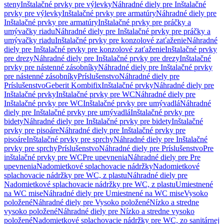
steny
Inštalačné prvky pre výlevky
Náhradné diely pre Inštalačné
prvky pre výlevky
Inštalačné prvky pre armatúry
Náhradné diely pre
Inštalačné prvky pre armatúry
Inštalačné prvky pre práčky a
umývačky riadu
Náhradné diely pre Inštalačné prvky pre práčky a
umývačky riadu
Inštalačné prvky pre konzolové zaťaženie
Náhradné
diely pre Inštalačné prvky pre konzolové zaťaženie
Inštalačné prvky
pre drezy
Náhradné diely pre Inštalačné prvky pre drezy
Inštalačné
prvky pre nástenné zásobníky
Náhradné diely pre Inštalačné prvky
pre nástenné zásobníky
Príslušenstvo
Náhradné diely pre
Príslušenstvo
Geberit Kombifix
Inštalačné prvky
Náhradné diely pre
Inštalačné prvky
Inštalačné prvky pre WC
Náhradné diely pre
Inštalačné prvky pre WC
Inštalačné prvky pre umývadlá
Náhradné
diely pre Inštalačné prvky pre umývadlá
Inštalačné prvky pre
bidety
Náhradné diely pre Inštalačné prvky pre bidety
Inštalačné
prvky pre pisoáre
Náhradné diely pre Inštalačné prvky pre
pisoáre
Inštalačné prvky pre sprchy
Náhradné diely pre Inštalačné
prvky pre sprchy
Príslušenstvo
Náhradné diely pre Príslušenstvo
Pre
inštalačné prvky pre WC
Pre upevnenia
Náhradné diely pre Pre
upevnenia
Nadomietkové splachovacie nádržky
Nadomietkové
splachovacie nádržky pre WC, z plastu
Náhradné diely pre
Nadomietkové splachovacie nádržky pre WC, z plastu
Umiestnené
na WC mise
Náhradné diely pre Umiestnené na WC mise
Vysoko
položené
Náhradné diely pre Vysoko položené
Nízko a stredne
vysoko položené
Náhradné diely pre Nízko a stredne vysoko
položené
Nadomietkové splachovacie nádržky pre WC, zo sanitárnej