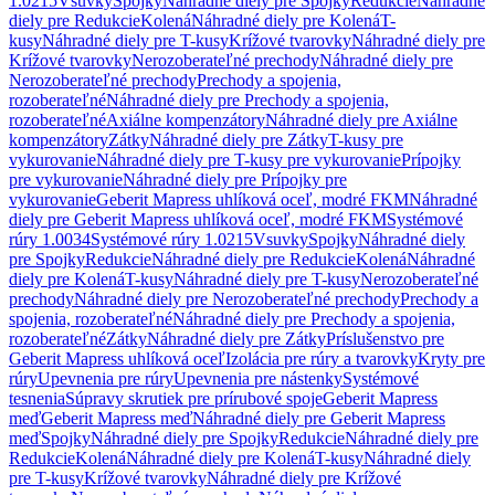
1.0215
Vsuvky
Spojky
Náhradné diely pre Spojky
Redukcie
Náhradné
diely pre Redukcie
Kolená
Náhradné diely pre Kolená
T-
kusy
Náhradné diely pre T-kusy
Krížové tvarovky
Náhradné diely pre
Krížové tvarovky
Nerozoberateľné prechody
Náhradné diely pre
Nerozoberateľné prechody
Prechody a spojenia,
rozoberateľné
Náhradné diely pre Prechody a spojenia,
rozoberateľné
Axiálne kompenzátory
Náhradné diely pre Axiálne
kompenzátory
Zátky
Náhradné diely pre Zátky
T-kusy pre
vykurovanie
Náhradné diely pre T-kusy pre vykurovanie
Prípojky
pre vykurovanie
Náhradné diely pre Prípojky pre
vykurovanie
Geberit Mapress uhlíková oceľ, modré FKM
Náhradné
diely pre Geberit Mapress uhlíková oceľ, modré FKM
Systémové
rúry 1.0034
Systémové rúry 1.0215
Vsuvky
Spojky
Náhradné diely
pre Spojky
Redukcie
Náhradné diely pre Redukcie
Kolená
Náhradné
diely pre Kolená
T-kusy
Náhradné diely pre T-kusy
Nerozoberateľné
prechody
Náhradné diely pre Nerozoberateľné prechody
Prechody a
spojenia, rozoberateľné
Náhradné diely pre Prechody a spojenia,
rozoberateľné
Zátky
Náhradné diely pre Zátky
Príslušenstvo pre
Geberit Mapress uhlíková oceľ
Izolácia pre rúry a tvarovky
Kryty pre
rúry
Upevnenia pre rúry
Upevnenia pre nástenky
Systémové
tesnenia
Súpravy skrutiek pre prírubové spoje
Geberit Mapress
meď
Geberit Mapress meď
Náhradné diely pre Geberit Mapress
meď
Spojky
Náhradné diely pre Spojky
Redukcie
Náhradné diely pre
Redukcie
Kolená
Náhradné diely pre Kolená
T-kusy
Náhradné diely
pre T-kusy
Krížové tvarovky
Náhradné diely pre Krížové