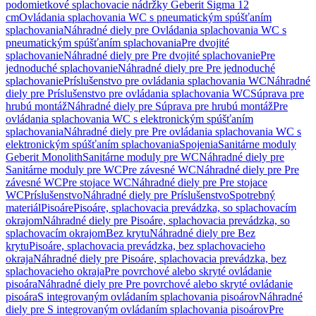
podomietkové splachovacie nádržky Geberit Sigma 12
cm
Ovládania splachovania WC s pneumatickým spúšťaním
splachovania
Náhradné diely pre Ovládania splachovania WC s
pneumatickým spúšťaním splachovania
Pre dvojité
splachovanie
Náhradné diely pre Pre dvojité splachovanie
Pre
jednoduché splachovanie
Náhradné diely pre Pre jednoduché
splachovanie
Príslušenstvo pre ovládania splachovania WC
Náhradné
diely pre Príslušenstvo pre ovládania splachovania WC
Súprava pre
hrubú montáž
Náhradné diely pre Súprava pre hrubú montáž
Pre
ovládania splachovania WC s elektronickým spúšťaním
splachovania
Náhradné diely pre Pre ovládania splachovania WC s
elektronickým spúšťaním splachovania
Spojenia
Sanitárne moduly
Geberit Monolith
Sanitárne moduly pre WC
Náhradné diely pre
Sanitárne moduly pre WC
Pre závesné WC
Náhradné diely pre Pre
závesné WC
Pre stojace WC
Náhradné diely pre Pre stojace
WC
Príslušenstvo
Náhradné diely pre Príslušenstvo
Spotrebný
materiál
Pisoáre
Pisoáre, splachovacia prevádzka, so splachovacím
okrajom
Náhradné diely pre Pisoáre, splachovacia prevádzka, so
splachovacím okrajom
Bez krytu
Náhradné diely pre Bez
krytu
Pisoáre, splachovacia prevádzka, bez splachovacieho
okraja
Náhradné diely pre Pisoáre, splachovacia prevádzka, bez
splachovacieho okraja
Pre povrchové alebo skryté ovládanie
pisoára
Náhradné diely pre Pre povrchové alebo skryté ovládanie
pisoára
S integrovaným ovládaním splachovania pisoárov
Náhradné
diely pre S integrovaným ovládaním splachovania pisoárov
Pre