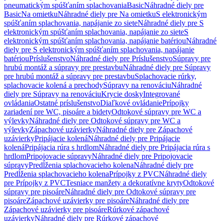
pneumatickým spúšťaním splachovania
Basic
Náhradné diely pre
Basic
Na omietku
Náhradné diely pre Na omietku
S elektronickým
spúšťaním splachovania, napájanie zo siete
Náhradné diely pre S
elektronickým spúšťaním splachovania, napájanie zo siete
S
elektronickým spúšťaním splachovania, napájanie batériou
Náhradné
diely pre S elektronickým spúšťaním splachovania, napájanie
batériou
Príslušenstvo
Náhradné diely pre Príslušenstvo
Súpravy pre
hrubú montáž a súpravy pre prestavbu
Náhradné diely pre Súpravy
pre hrubú montáž a súpravy pre prestavbu
Splachovacie rúrky,
splachovacie kolená a prechody
Súpravy na renováciu
Náhradné
diely pre Súpravy na renováciu
Krycie dosky
Integrované
ovládania
Ostatné príslušenstvo
Diaľkové ovládanie
Prípojky
zariadení pre WC, pisoáre a bidety
Odtokové súpravy pre WC a
výlevky
Náhradné diely pre Odtokové súpravy pre WC a
výlevky
Zápachové uzávierky
Náhradné diely pre Zápachové
uzávierky
Pripájacie kolená
Náhradné diely pre Pripájacie
kolená
Pripájacia rúra s hrdlom
Náhradné diely pre Pripájacia rúra s
hrdlom
Pripojovacie súpravy
Náhradné diely pre Pripojovacie
súpravy
Predĺženia splachovacieho kolena
Náhradné diely pre
Predĺženia splachovacieho kolena
Prípojky z PVC
Náhradné diely
pre Prípojky z PVC
Tesniace manžety a dekoratívne kryty
Odtokové
súpravy pre pisoáre
Náhradné diely pre Odtokové súpravy pre
pisoáre
Zápachové uzávierky pre pisoáre
Náhradné diely pre
Zápachové uzávierky pre pisoáre
Rúrkové zápachové
uzávierky
Náhradné diely pre Rúrkové zápachové