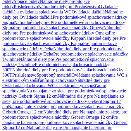
bidety
Stojace bidety
Náhradné diely pre Stojace
bidety
Príslušenstvo
Náhradné diely pre Príslušenstvo
Ovládacie
tlačidlá a ovládania splachovania WC
Ovládacie tlačidlá
Náhradné
diely pre Ovládacie tlačidlá
Pre podomietkové splachovacie nádržky
Sigma
Náhradné diely pre Pre podomietkové splachovacie nádržky
Sigma
Pre podomietkové splachovacie nádržky Omega
Náhradné
diely pre Pre podomietkové splachovacie nádržky Omega
Pre
podomietkové splachovacie nádržky Kappa
Náhradné diely pre Pre
podomietkové splachovacie nádržky Kappa
Pre podomietkové
splachovacie nádržky Delta
Náhradné diely pre Pre podomietkové
splachovacie nádržky Delta
Pre podomietkové splachovacie nádržky
Twinline
Náhradné diely pre Pre podomietkové splachovacie
nádržky Twinline
Pre podomietkové splachovacie nádržky
300T
Náhradné diely pre Pre podomietkové splachovacie nádržky
300T
Príslušenstvo
Spotrebný materiál
Ovládania splachovania WC s
elektronickým spúšťaním splachovania
Náhradné diely pre
Ovládania splachovania WC s elektronickým spúšťaním
splachovania
Na napájanie zo siete, pre podomietkové splachovacie
nádržky Geberit Sigma 12 cm
Náhradné diely pre Na napájanie zo
siete, pre podomietkové splachovacie nádržky Geberit Sigma 12
cm
Na napájanie zo siete, pre podomietkové splachovacie nádržky
Geberit Omega 12 cm
Náhradné diely pre Na napájanie zo siete, pre
podomietkové splachovacie nádržky Geberit Omega 12 cm
Pre
napájanie batériou, pre podomietkové splachovacie nádržky Geberit
Sigma 12 cm
Náhradné diely pre Pre napájanie batériou, pre