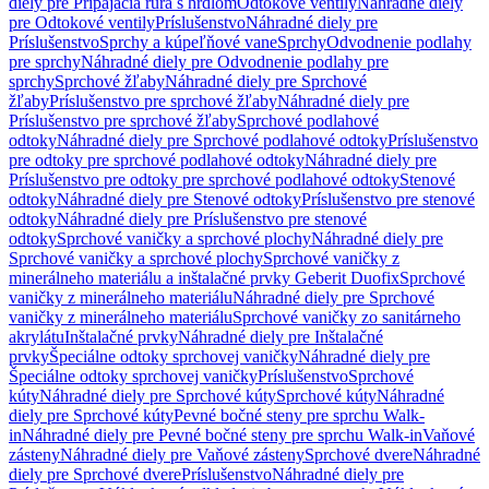
diely pre Pripájacia rúra s hrdlom
Odtokové ventily
Náhradné diely
pre Odtokové ventily
Príslušenstvo
Náhradné diely pre
Príslušenstvo
Sprchy a kúpeľňové vane
Sprchy
Odvodnenie podlahy
pre sprchy
Náhradné diely pre Odvodnenie podlahy pre
sprchy
Sprchové žľaby
Náhradné diely pre Sprchové
žľaby
Príslušenstvo pre sprchové žľaby
Náhradné diely pre
Príslušenstvo pre sprchové žľaby
Sprchové podlahové
odtoky
Náhradné diely pre Sprchové podlahové odtoky
Príslušenstvo
pre odtoky pre sprchové podlahové odtoky
Náhradné diely pre
Príslušenstvo pre odtoky pre sprchové podlahové odtoky
Stenové
odtoky
Náhradné diely pre Stenové odtoky
Príslušenstvo pre stenové
odtoky
Náhradné diely pre Príslušenstvo pre stenové
odtoky
Sprchové vaničky a sprchové plochy
Náhradné diely pre
Sprchové vaničky a sprchové plochy
Sprchové vaničky z
minerálneho materiálu a inštalačné prvky Geberit Duofix
Sprchové
vaničky z minerálneho materiálu
Náhradné diely pre Sprchové
vaničky z minerálneho materiálu
Sprchové vaničky zo sanitárneho
akrylátu
Inštalačné prvky
Náhradné diely pre Inštalačné
prvky
Špeciálne odtoky sprchovej vaničky
Náhradné diely pre
Špeciálne odtoky sprchovej vaničky
Príslušenstvo
Sprchové
kúty
Náhradné diely pre Sprchové kúty
Sprchové kúty
Náhradné
diely pre Sprchové kúty
Pevné bočné steny pre sprchu Walk-
in
Náhradné diely pre Pevné bočné steny pre sprchu Walk-in
Vaňové
zásteny
Náhradné diely pre Vaňové zásteny
Sprchové dvere
Náhradné
diely pre Sprchové dvere
Príslušenstvo
Náhradné diely pre