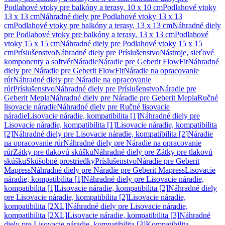
Podlahové vtoky pre balkóny a terasy, 10 x 10 cm
Podlahové vtoky
13 x 13 cm
Náhradné diely pre Podlahové vtoky 13 x 13
cm
Podlahové vtoky pre balkóny a terasy, 13 x 13 cm
Náhradné diely
pre Podlahové vtoky pre balkóny a terasy, 13 x 13 cm
Podlahové
vtoky 15 x 15 cm
Náhradné diely pre Podlahové vtoky 15 x 15
cm
Príslušenstvo
Náhradné diely pre Príslušenstvo
Nástroje, sieťové
komponenty a softvér
Náradie
Náradie pre Geberit FlowFit
Náhradné
diely pre Náradie pre Geberit FlowFit
Náradie na opracovanie
rúr
Náhradné diely pre Náradie na opracovanie
rúr
Príslušenstvo
Náhradné diely pre Príslušenstvo
Náradie pre
Geberit Mepla
Náhradné diely pre Náradie pre Geberit Mepla
Ručné
lisovacie náradie
Náhradné diely pre Ručné lisovacie
náradie
Lisovacie náradie, kompatibilita [1]
Náhradné diely pre
Lisovacie náradie, kompatibilita [1]
Lisovacie náradie, kompatibilita
[2]
Náhradné diely pre Lisovacie náradie, kompatibilita [2]
Náradie
na opracovanie rúr
Náhradné diely pre Náradie na opracovanie
rúr
Zátky pre tlakovú skúšku
Náhradné diely pre Zátky pre tlakovú
skúšku
Skúšobné prostriedky
Príslušenstvo
Náradie pre Geberit
Mapress
Náhradné diely pre Náradie pre Geberit Mapress
Lisovacie
náradie, kompatibilita [1]
Náhradné diely pre Lisovacie náradie,
kompatibilita [1]
Lisovacie náradie, kompatibilita [2]
Náhradné diely
pre Lisovacie náradie, kompatibilita [2]
Lisovacie náradie,
kompatibilita [2XL]
Náhradné diely pre Lisovacie náradie,
kompatibilita [2XL]
Lisovacie náradie, kompatibilita [3]
Náhradné
diely pre Lisovacie náradie, kompatibilita [3]
Kompatibilita