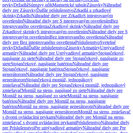
prvky
Držadlá
Súpravy nôh
Magnetické tabule
Zásuvky
Náhradné
diely pre Zásuvky
Ďalšie príslušenstvo
Zrkadlá a zrkadlové
skrinky
Zrkadlo
Náhradné diely pre Zrkadlo
S integrovaným
osvetlením
Náhradné diely pre S integrovaným osvetlením
Bez
integrovaného osvetlenia
Zrkadlové skrinky
Náhradné diely pre
Zrkadlové skrinky
S integrovaným osvetlením
Náhradné diely pre S
integrovaným osvetlením
Bez integrovaného osvetlenia
Náhradné
diely pre Bez integrovaného osvetlenia
Príslušenstvo
Svetelné
prvky
Držadlá
Ďalšie príslušenstvo
Zásuvky
Armatúry
Umývadlové
armatúry
Náhradné diely pre Umývadlové armatúry
Stojančekové,
napájanie zo siete
Náhradné diely pre Stojančekové, napájanie zo
siete
Stojančekové, napájanie batériou
Náhradné diely pre
Stojančekové, napájanie batériou
Stojančekové, napájanie
generátorom
Náhradné diely pre Stojančekové, napájanie
generátorom
Stojančeková montáž, jednopákový
zmiešavač
Náhradné diely pre Stojančeková montáž, jednopákový
zmiešavač
Montáž na stenu, napájané zo siete
Náhradné diely pre
Montáž na stenu, napájané zo siete
Montáž na stenu, napájanie
batériou
Náhradné diely pre Montáž na stenu, napájanie
batériou
Montáž na stenu, napájanie generátorom
Náhradné diely pre
Montáž na stenu, napájanie generátorom
Montáž na stenu, zmiešavač
s dvomi ovládacími prvkami
Náhradné diely pre Montáž na stenu,
zmiešavač s dvomi ovládacími prvkami
Príslušenstvo
Náhradné diely
pre Príslušenstvo
Pre umývadlové armatúry
Náhradné diely pre Pre