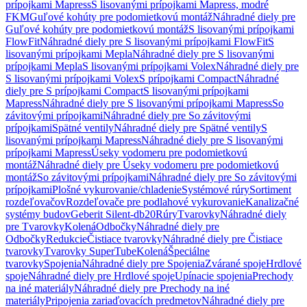
prípojkami Mapress
S lisovanými prípojkami Mapress, modré
FKM
Guľové kohúty pre podomietkovú montáž
Náhradné diely pre
Guľové kohúty pre podomietkovú montáž
S lisovanými prípojkami
FlowFit
Náhradné diely pre S lisovanými prípojkami FlowFit
S
lisovanými prípojkami Mepla
Náhradné diely pre S lisovanými
prípojkami Mepla
S lisovanými prípojkami Volex
Náhradné diely pre
S lisovanými prípojkami Volex
S prípojkami Compact
Náhradné
diely pre S prípojkami Compact
S lisovanými prípojkami
Mapress
Náhradné diely pre S lisovanými prípojkami Mapress
So
závitovými prípojkami
Náhradné diely pre So závitovými
prípojkami
Spätné ventily
Náhradné diely pre Spätné ventily
S
lisovanými prípojkami Mapress
Náhradné diely pre S lisovanými
prípojkami Mapress
Úseky vodomeru pre podomietkovú
montáž
Náhradné diely pre Úseky vodomeru pre podomietkovú
montáž
So závitovými prípojkami
Náhradné diely pre So závitovými
prípojkami
Plošné vykurovanie/chladenie
Systémové rúry
Sortiment
rozdeľovačov
Rozdeľovače pre podlahové vykurovanie
Kanalizačné
systémy budov
Geberit Silent-db20
Rúry
Tvarovky
Náhradné diely
pre Tvarovky
Kolená
Odbočky
Náhradné diely pre
Odbočky
Redukcie
Čistiace tvarovky
Náhradné diely pre Čistiace
tvarovky
Tvarovky SuperTube
Kolená
Špeciálne
tvarovky
Spojenia
Náhradné diely pre Spojenia
Zvárané spoje
Hrdlové
spoje
Náhradné diely pre Hrdlové spoje
Upínacie spojenia
Prechody
na iné materiály
Náhradné diely pre Prechody na iné
materiály
Pripojenia zariaďovacích predmetov
Náhradné diely pre