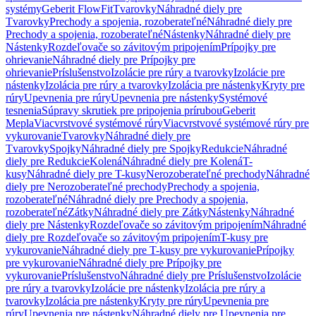
systémy
Geberit FlowFit
Tvarovky
Náhradné diely pre
Tvarovky
Prechody a spojenia, rozoberateľné
Náhradné diely pre
Prechody a spojenia, rozoberateľné
Nástenky
Náhradné diely pre
Nástenky
Rozdeľovače so závitovým pripojením
Prípojky pre
ohrievanie
Náhradné diely pre Prípojky pre
ohrievanie
Príslušenstvo
Izolácie pre rúry a tvarovky
Izolácie pre
nástenky
Izolácia pre rúry a tvarovky
Izolácia pre nástenky
Kryty pre
rúry
Upevnenia pre rúry
Upevnenia pre nástenky
Systémové
tesnenia
Súpravy skrutiek pre pripojenia prírubou
Geberit
Mepla
Viacvrstvové systémové rúry
Viacvrstvové systémové rúry pre
vykurovanie
Tvarovky
Náhradné diely pre
Tvarovky
Spojky
Náhradné diely pre Spojky
Redukcie
Náhradné
diely pre Redukcie
Kolená
Náhradné diely pre Kolená
T-
kusy
Náhradné diely pre T-kusy
Nerozoberateľné prechody
Náhradné
diely pre Nerozoberateľné prechody
Prechody a spojenia,
rozoberateľné
Náhradné diely pre Prechody a spojenia,
rozoberateľné
Zátky
Náhradné diely pre Zátky
Nástenky
Náhradné
diely pre Nástenky
Rozdeľovače so závitovým pripojením
Náhradné
diely pre Rozdeľovače so závitovým pripojením
T-kusy pre
vykurovanie
Náhradné diely pre T-kusy pre vykurovanie
Prípojky
pre vykurovanie
Náhradné diely pre Prípojky pre
vykurovanie
Príslušenstvo
Náhradné diely pre Príslušenstvo
Izolácie
pre rúry a tvarovky
Izolácie pre nástenky
Izolácia pre rúry a
tvarovky
Izolácia pre nástenky
Kryty pre rúry
Upevnenia pre
rúry
Upevnenia pre nástenky
Náhradné diely pre Upevnenia pre