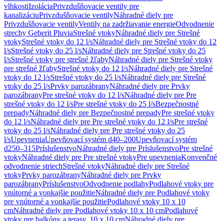
vlhkosti
Izolácia
Privzdušňovacie ventily pre
kanalizáciu
Privzdušňovacie ventily
Náhradné diely pre
Privzdušňovacie ventily
Ventily na zadržiavanie energie
Odvodnenie
strechy Geberit Pluvia
Strešné vtoky
Náhradné diely pre Strešné
vtoky
Strešné vtoky do 12 l/s
Náhradné diely pre Strešné vtoky do 12
l/s
Strešné vtoky do 25 l/s
Náhradné diely pre Strešné vtoky do 25
l/s
Strešné vtoky pre strešné žľaby
Náhradné diely pre Strešné vtoky
pre strešné žľaby
Strešné vtoky do 12 l/s
Náhradné diely pre Strešné
vtoky do 12 l/s
Strešné vtoky do 25 l/s
Náhradné diely pre Strešné
vtoky do 25 l/s
Prvky parozábrany
Náhradné diely pre Prvky
parozábrany
Pre strešné vtoky do 12 l/s
Náhradné diely pre Pre
strešné vtoky do 12 l/s
Pre strešné vtoky do 25 l/s
Bezpečnostné
prepady
Náhradné diely pre Bezpečnostné prepady
Pre strešné vtoky
do 12 l/s
Náhradné diely pre Pre strešné vtoky do 12 l/s
Pre strešné
vtoky do 25 l/s
Náhradné diely pre Pre strešné vtoky do 25
l/s
Upevnenia
Upevňovací systém d40–200
Upevňovací systém
d250–315
Príslušenstvo
Náhradné diely pre Príslušenstvo
Pre strešné
vtoky
Náhradné diely pre Pre strešné vtoky
Pre upevnenia
Konvenčné
odvodnenie striech
Strešné vtoky
Náhradné diely pre Strešné
vtoky
Prvky parozábrany
Náhradné diely pre Prvky
parozábrany
Príslušenstvo
Odvodnenie podlahy
Podlahové vtoky pre
vnútorné a vonkajšie použitie
Náhradné diely pre Podlahové vtoky
pre vnútorné a vonkajšie použitie
Podlahové vtoky 10 x 10
cm
Náhradné diely pre Podlahové vtoky 10 x 10 cm
Podlahové
vtoky pre balkóny a terasy, 10 x 10 cm
Náhradné diely pre