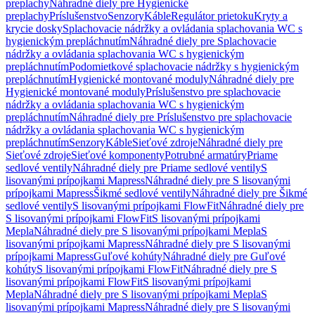
preplachy
Náhradné diely pre Hygienické
preplachy
Príslušenstvo
Senzory
Káble
Regulátor prietoku
Kryty a
krycie dosky
Splachovacie nádržky a ovládania splachovania WC s
hygienickým prepláchnutím
Náhradné diely pre Splachovacie
nádržky a ovládania splachovania WC s hygienickým
prepláchnutím
Podomietkové splachovacie nádržky s hygienickým
prepláchnutím
Hygienické montované moduly
Náhradné diely pre
Hygienické montované moduly
Príslušenstvo pre splachovacie
nádržky a ovládania splachovania WC s hygienickým
prepláchnutím
Náhradné diely pre Príslušenstvo pre splachovacie
nádržky a ovládania splachovania WC s hygienickým
prepláchnutím
Senzory
Káble
Sieťové zdroje
Náhradné diely pre
Sieťové zdroje
Sieťové komponenty
Potrubné armatúry
Priame
sedlové ventily
Náhradné diely pre Priame sedlové ventily
S
lisovanými prípojkami Mapress
Náhradné diely pre S lisovanými
prípojkami Mapress
Šikmé sedlové ventily
Náhradné diely pre Šikmé
sedlové ventily
S lisovanými prípojkami FlowFit
Náhradné diely pre
S lisovanými prípojkami FlowFit
S lisovanými prípojkami
Mepla
Náhradné diely pre S lisovanými prípojkami Mepla
S
lisovanými prípojkami Mapress
Náhradné diely pre S lisovanými
prípojkami Mapress
Guľové kohúty
Náhradné diely pre Guľové
kohúty
S lisovanými prípojkami FlowFit
Náhradné diely pre S
lisovanými prípojkami FlowFit
S lisovanými prípojkami
Mepla
Náhradné diely pre S lisovanými prípojkami Mepla
S
lisovanými prípojkami Mapress
Náhradné diely pre S lisovanými