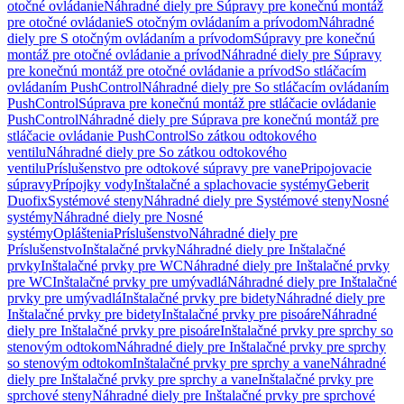
otočné ovládanie
Náhradné diely pre Súpravy pre konečnú montáž
pre otočné ovládanie
S otočným ovládaním a prívodom
Náhradné
diely pre S otočným ovládaním a prívodom
Súpravy pre konečnú
montáž pre otočné ovládanie a prívod
Náhradné diely pre Súpravy
pre konečnú montáž pre otočné ovládanie a prívod
So stláčacím
ovládaním PushControl
Náhradné diely pre So stláčacím ovládaním
PushControl
Súprava pre konečnú montáž pre stláčacie ovládanie
PushControl
Náhradné diely pre Súprava pre konečnú montáž pre
stláčacie ovládanie PushControl
So zátkou odtokového
ventilu
Náhradné diely pre So zátkou odtokového
ventilu
Príslušenstvo pre odtokové súpravy pre vane
Pripojovacie
súpravy
Prípojky vody
Inštalačné a splachovacie systémy
Geberit
Duofix
Systémové steny
Náhradné diely pre Systémové steny
Nosné
systémy
Náhradné diely pre Nosné
systémy
Opláštenia
Príslušenstvo
Náhradné diely pre
Príslušenstvo
Inštalačné prvky
Náhradné diely pre Inštalačné
prvky
Inštalačné prvky pre WC
Náhradné diely pre Inštalačné prvky
pre WC
Inštalačné prvky pre umývadlá
Náhradné diely pre Inštalačné
prvky pre umývadlá
Inštalačné prvky pre bidety
Náhradné diely pre
Inštalačné prvky pre bidety
Inštalačné prvky pre pisoáre
Náhradné
diely pre Inštalačné prvky pre pisoáre
Inštalačné prvky pre sprchy so
stenovým odtokom
Náhradné diely pre Inštalačné prvky pre sprchy
so stenovým odtokom
Inštalačné prvky pre sprchy a vane
Náhradné
diely pre Inštalačné prvky pre sprchy a vane
Inštalačné prvky pre
sprchové steny
Náhradné diely pre Inštalačné prvky pre sprchové