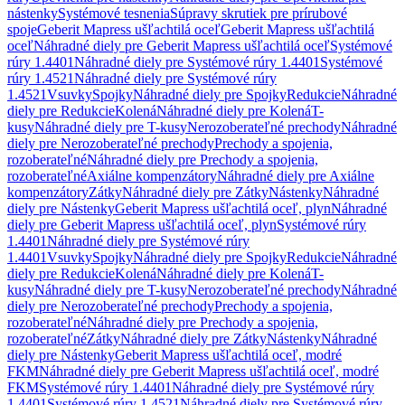
nástenky
Systémové tesnenia
Súpravy skrutiek pre prírubové
spoje
Geberit Mapress ušľachtilá oceľ
Geberit Mapress ušľachtilá
oceľ
Náhradné diely pre Geberit Mapress ušľachtilá oceľ
Systémové
rúry 1.4401
Náhradné diely pre Systémové rúry 1.4401
Systémové
rúry 1.4521
Náhradné diely pre Systémové rúry
1.4521
Vsuvky
Spojky
Náhradné diely pre Spojky
Redukcie
Náhradné
diely pre Redukcie
Kolená
Náhradné diely pre Kolená
T-
kusy
Náhradné diely pre T-kusy
Nerozoberateľné prechody
Náhradné
diely pre Nerozoberateľné prechody
Prechody a spojenia,
rozoberateľné
Náhradné diely pre Prechody a spojenia,
rozoberateľné
Axiálne kompenzátory
Náhradné diely pre Axiálne
kompenzátory
Zátky
Náhradné diely pre Zátky
Nástenky
Náhradné
diely pre Nástenky
Geberit Mapress ušľachtilá oceľ, plyn
Náhradné
diely pre Geberit Mapress ušľachtilá oceľ, plyn
Systémové rúry
1.4401
Náhradné diely pre Systémové rúry
1.4401
Vsuvky
Spojky
Náhradné diely pre Spojky
Redukcie
Náhradné
diely pre Redukcie
Kolená
Náhradné diely pre Kolená
T-
kusy
Náhradné diely pre T-kusy
Nerozoberateľné prechody
Náhradné
diely pre Nerozoberateľné prechody
Prechody a spojenia,
rozoberateľné
Náhradné diely pre Prechody a spojenia,
rozoberateľné
Zátky
Náhradné diely pre Zátky
Nástenky
Náhradné
diely pre Nástenky
Geberit Mapress ušľachtilá oceľ, modré
FKM
Náhradné diely pre Geberit Mapress ušľachtilá oceľ, modré
FKM
Systémové rúry 1.4401
Náhradné diely pre Systémové rúry
1.4401
Systémové rúry 1.4521
Náhradné diely pre Systémové rúry