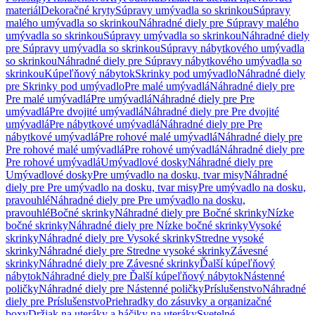
materiál
Dekoračné kryty
Súpravy umývadla so skrinkou
Súpravy
malého umývadla so skrinkou
Náhradné diely pre Súpravy malého
umývadla so skrinkou
Súpravy umývadla so skrinkou
Náhradné diely
pre Súpravy umývadla so skrinkou
Súpravy nábytkového umývadla
so skrinkou
Náhradné diely pre Súpravy nábytkového umývadla so
skrinkou
Kúpeľňový nábytok
Skrinky pod umývadlo
Náhradné diely
pre Skrinky pod umývadlo
Pre malé umývadlá
Náhradné diely pre
Pre malé umývadlá
Pre umývadlá
Náhradné diely pre Pre
umývadlá
Pre dvojité umývadlá
Náhradné diely pre Pre dvojité
umývadlá
Pre nábytkové umývadlá
Náhradné diely pre Pre
nábytkové umývadlá
Pre rohové malé umývadlá
Náhradné diely pre
Pre rohové malé umývadlá
Pre rohové umývadlá
Náhradné diely pre
Pre rohové umývadlá
Umývadlové dosky
Náhradné diely pre
Umývadlové dosky
Pre umývadlo na dosku, tvar misy
Náhradné
diely pre Pre umývadlo na dosku, tvar misy
Pre umývadlo na dosku,
pravouhlé
Náhradné diely pre Pre umývadlo na dosku,
pravouhlé
Bočné skrinky
Náhradné diely pre Bočné skrinky
Nízke
bočné skrinky
Náhradné diely pre Nízke bočné skrinky
Vysoké
skrinky
Náhradné diely pre Vysoké skrinky
Stredne vysoké
skrinky
Náhradné diely pre Stredne vysoké skrinky
Závesné
skrinky
Náhradné diely pre Závesné skrinky
Ďalší kúpeľňový
nábytok
Náhradné diely pre Ďalší kúpeľňový nábytok
Nástenné
poličky
Náhradné diely pre Nástenné poličky
Príslušenstvo
Náhradné
diely pre Príslušenstvo
Priehradky do zásuvky a organizačné
boxy
Držiak na uteráky a háčiky na uteráky
Svetelné