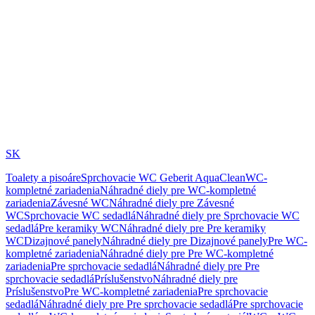
SK
Toalety a pisoáre
Sprchovacie WC Geberit AquaClean
WC-
kompletné zariadenia
Náhradné diely pre WC-kompletné
zariadenia
Závesné WC
Náhradné diely pre Závesné
WC
Sprchovacie WC sedadlá
Náhradné diely pre Sprchovacie WC
sedadlá
Pre keramiky WC
Náhradné diely pre Pre keramiky
WC
Dizajnové panely
Náhradné diely pre Dizajnové panely
Pre WC-
kompletné zariadenia
Náhradné diely pre Pre WC-kompletné
zariadenia
Pre sprchovacie sedadlá
Náhradné diely pre Pre
sprchovacie sedadlá
Príslušenstvo
Náhradné diely pre
Príslušenstvo
Pre WC-kompletné zariadenia
Pre sprchovacie
sedadlá
Náhradné diely pre Pre sprchovacie sedadlá
Pre sprchovacie