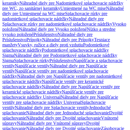
keramiky
Náhradné diely pre Nadomietkové splachovacie nádržky
pre WC, zo sanitárnej keramiky
Umiestnené na WC mise
Náhradné
diely pre Umiestnené na WC mise
Splachovacie rúrky pre
nadomietkové splachovacie nádržky
Náhradné diely pre
Splachovacie rúrky pre nadomietkové splachovacie nádržky
Vysoko
položené
Náhradné diely pre Vysoko položené
Nízko a stredne
vysoko položené
Príslušenstvo
Náhradné diely pre
Príslušenstvo
Prípojky
Náhradné diely pre Prípojky
Tesniace
manžety
Vsuvky, ružice a diely proti vzdutiu
Podomietkové
splachovacie nádržky
Podomietkové splachovacie nádržky
Sigma
Náhradné diely pre Podomietkové splachovacie nádržky
Sigma
Splachovacie rúrky
Príslušenstvo
Napúšťacie a splachovacie
ventily
Napúšťacie ventily
Náhradné diely pre Napúšťacie
ventily
Napúšťacie ventily pre nadomietkové splachovacie
nádržky
Náhradné diely pre Napúšťacie ventily pre nadomietkové
splachovacie nádržky
Napúšťacie ventily pre keramické
splachovacie nádržky
Náhradné diely pre Napúšťacie ventily pre
keramické splachovacie nádržky
Napúšťacie ventily pre
splachovacie nádržky Universal
Náhradné diely pre Napúšťacie
ventily pre splachovacie nádržky Universal
Splachovacie
ventily
Náhradné diely pre Splachovacie ventily
Jednoduché
splachovanie
Náhradné diely pre Jednoduché splachovanie
Dvojité
splachovanie
Náhradné diely pre Dvojité splachovanie
Vnútorné
súpravy
Náhradné diely pre Vnútorné súpravy
Dvojité
splachovanie
Náhradné diely pre Dvojité splachovanie
Zásobovacie