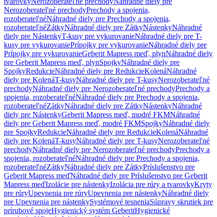
tvarovky
Nerozoberateľné prechody
Náhradné diely pre
Nerozoberateľné prechody
Prechody a spojenia,
rozoberateľné
Náhradné diely pre Prechody a spojenia,
rozoberateľné
Zátky
Náhradné diely pre Zátky
Nástenky
Náhradné
diely pre Nástenky
T-kusy pre vykurovanie
Náhradné diely pre T-
kusy pre vykurovanie
Prípojky pre vykurovanie
Náhradné diely pre
Prípojky pre vykurovanie
Geberit Mapress meď, plyn
Náhradné diely
pre Geberit Mapress meď, plyn
Spojky
Náhradné diely pre
Spojky
Redukcie
Náhradné diely pre Redukcie
Kolená
Náhradné
diely pre Kolená
T-kusy
Náhradné diely pre T-kusy
Nerozoberateľné
prechody
Náhradné diely pre Nerozoberateľné prechody
Prechody a
spojenia, rozoberateľné
Náhradné diely pre Prechody a spojenia,
rozoberateľné
Zátky
Náhradné diely pre Zátky
Nástenky
Náhradné
diely pre Nástenky
Geberit Mapress meď, modré FKM
Náhradné
diely pre Geberit Mapress meď, modré FKM
Spojky
Náhradné diely
pre Spojky
Redukcie
Náhradné diely pre Redukcie
Kolená
Náhradné
diely pre Kolená
T-kusy
Náhradné diely pre T-kusy
Nerozoberateľné
prechody
Náhradné diely pre Nerozoberateľné prechody
Prechody a
spojenia, rozoberateľné
Náhradné diely pre Prechody a spojenia,
rozoberateľné
Zátky
Náhradné diely pre Zátky
Príslušenstvo pre
Geberit Mapress meď
Náhradné diely pre Príslušenstvo pre Geberit
Mapress meď
Izolácie pre nástenky
Izolácia pre rúry a tvarovky
Kryty
pre rúry
Upevnenia pre rúry
Upevnenia pre nástenky
Náhradné diely
pre Upevnenia pre nástenky
Systémové tesnenia
Súpravy skrutiek pre
prírubové spoje
Hygienický systém Geberit
Hygienické