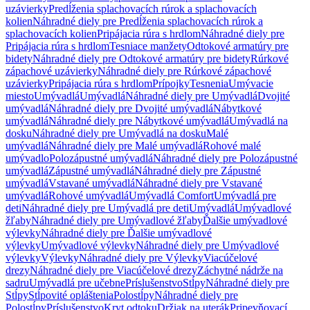
uzávierky
Predĺženia splachovacích rúrok a splachovacích
kolien
Náhradné diely pre Predĺženia splachovacích rúrok a
splachovacích kolien
Pripájacia rúra s hrdlom
Náhradné diely pre
Pripájacia rúra s hrdlom
Tesniace manžety
Odtokové armatúry pre
bidety
Náhradné diely pre Odtokové armatúry pre bidety
Rúrkové
zápachové uzávierky
Náhradné diely pre Rúrkové zápachové
uzávierky
Pripájacia rúra s hrdlom
Prípojky
Tesnenia
Umývacie
miesto
Umývadlá
Umývadlá
Náhradné diely pre Umývadlá
Dvojité
umývadlá
Náhradné diely pre Dvojité umývadlá
Nábytkové
umývadlá
Náhradné diely pre Nábytkové umývadlá
Umývadlá na
dosku
Náhradné diely pre Umývadlá na dosku
Malé
umývadlá
Náhradné diely pre Malé umývadlá
Rohové malé
umývadlo
Polozápustné umývadlá
Náhradné diely pre Polozápustné
umývadlá
Zápustné umývadlá
Náhradné diely pre Zápustné
umývadlá
Vstavané umývadlá
Náhradné diely pre Vstavané
umývadlá
Rohové umývadlá
Umývadlá Comfort
Umývadlá pre
deti
Náhradné diely pre Umývadlá pre deti
Umývadlá
Umývadlové
žľaby
Náhradné diely pre Umývadlové žľaby
Ďalšie umývadlové
výlevky
Náhradné diely pre Ďalšie umývadlové
výlevky
Umývadlové výlevky
Náhradné diely pre Umývadlové
výlevky
Výlevky
Náhradné diely pre Výlevky
Viacúčelové
drezy
Náhradné diely pre Viacúčelové drezy
Záchytné nádrže na
sadru
Umývadlá pre učebne
Príslušenstvo
Stĺpy
Náhradné diely pre
Stĺpy
Stĺpovité opláštenia
Polostĺpy
Náhradné diely pre
Polostĺpy
Príslušenstvo
Kryt odtoku
Držiak na uterák
Pripevňovací