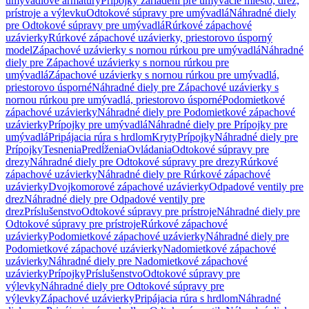
umývadlové armatúry
Prípojky zariadení pre umývacie miesto, drez,
prístroje a výlevku
Odtokové súpravy pre umývadlá
Náhradné diely
pre Odtokové súpravy pre umývadlá
Rúrkové zápachové
uzávierky
Rúrkové zápachové uzávierky, priestorovo úsporný
model
Zápachové uzávierky s nornou rúrkou pre umývadlá
Náhradné
diely pre Zápachové uzávierky s nornou rúrkou pre
umývadlá
Zápachové uzávierky s nornou rúrkou pre umývadlá,
priestorovo úsporné
Náhradné diely pre Zápachové uzávierky s
nornou rúrkou pre umývadlá, priestorovo úsporné
Podomietkové
zápachové uzávierky
Náhradné diely pre Podomietkové zápachové
uzávierky
Prípojky pre umývadlá
Náhradné diely pre Prípojky pre
umývadlá
Pripájacia rúra s hrdlom
Kryty
Prípojky
Náhradné diely pre
Prípojky
Tesnenia
Predĺženia
Ovládania
Odtokové súpravy pre
drezy
Náhradné diely pre Odtokové súpravy pre drezy
Rúrkové
zápachové uzávierky
Náhradné diely pre Rúrkové zápachové
uzávierky
Dvojkomorové zápachové uzávierky
Odpadové ventily pre
drez
Náhradné diely pre Odpadové ventily pre
drez
Príslušenstvo
Odtokové súpravy pre prístroje
Náhradné diely pre
Odtokové súpravy pre prístroje
Rúrkové zápachové
uzávierky
Podomietkové zápachové uzávierky
Náhradné diely pre
Podomietkové zápachové uzávierky
Nadomietkové zápachové
uzávierky
Náhradné diely pre Nadomietkové zápachové
uzávierky
Prípojky
Príslušenstvo
Odtokové súpravy pre
výlevky
Náhradné diely pre Odtokové súpravy pre
výlevky
Zápachové uzávierky
Pripájacia rúra s hrdlom
Náhradné