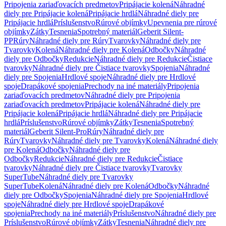
Pripojenia zariaďovacích predmetov
Pripájacie kolená
Náhradné
diely pre Pripájacie kolená
Pripájacie hrdlá
Náhradné diely pre
Pripájacie hrdlá
Príslušenstvo
Rúrové objímky
Upevnenia pre rúrové
objímky
Zátky
Tesnenia
Spotrebný materiál
Geberit Silent-
PP
Rúry
Náhradné diely pre Rúry
Tvarovky
Náhradné diely pre
Tvarovky
Kolená
Náhradné diely pre Kolená
Odbočky
Náhradné
diely pre Odbočky
Redukcie
Náhradné diely pre Redukcie
Čistiace
tvarovky
Náhradné diely pre Čistiace tvarovky
Spojenia
Náhradné
diely pre Spojenia
Hrdlové spoje
Náhradné diely pre Hrdlové
spoje
Drapákové spojenia
Prechody na iné materiály
Pripojenia
zariaďovacích predmetov
Náhradné diely pre Pripojenia
zariaďovacích predmetov
Pripájacie kolená
Náhradné diely pre
Pripájacie kolená
Pripájacie hrdlá
Náhradné diely pre Pripájacie
hrdlá
Príslušenstvo
Rúrové objímky
Zátky
Tesnenia
Spotrebný
materiál
Geberit Silent-Pro
Rúry
Náhradné diely pre
Rúry
Tvarovky
Náhradné diely pre Tvarovky
Kolená
Náhradné diely
pre Kolená
Odbočky
Náhradné diely pre
Odbočky
Redukcie
Náhradné diely pre Redukcie
Čistiace
tvarovky
Náhradné diely pre Čistiace tvarovky
Tvarovky
SuperTube
Náhradné diely pre Tvarovky
SuperTube
Kolená
Náhradné diely pre Kolená
Odbočky
Náhradné
diely pre Odbočky
Spojenia
Náhradné diely pre Spojenia
Hrdlové
spoje
Náhradné diely pre Hrdlové spoje
Drapákové
spojenia
Prechody na iné materiály
Príslušenstvo
Náhradné diely pre
Príslušenstvo
Rúrové objímky
Zátky
Tesnenia
Náhradné diely pre