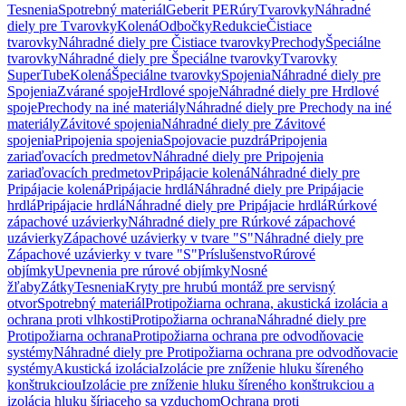
Tesnenia
Spotrebný materiál
Geberit PE
Rúry
Tvarovky
Náhradné
diely pre Tvarovky
Kolená
Odbočky
Redukcie
Čistiace
tvarovky
Náhradné diely pre Čistiace tvarovky
Prechody
Špeciálne
tvarovky
Náhradné diely pre Špeciálne tvarovky
Tvarovky
SuperTube
Kolená
Špeciálne tvarovky
Spojenia
Náhradné diely pre
Spojenia
Zvárané spoje
Hrdlové spoje
Náhradné diely pre Hrdlové
spoje
Prechody na iné materiály
Náhradné diely pre Prechody na iné
materiály
Závitové spojenia
Náhradné diely pre Závitové
spojenia
Pripojenia spojenia
Spojovacie puzdrá
Pripojenia
zariaďovacích predmetov
Náhradné diely pre Pripojenia
zariaďovacích predmetov
Pripájacie kolená
Náhradné diely pre
Pripájacie kolená
Pripájacie hrdlá
Náhradné diely pre Pripájacie
hrdlá
Pripájacie hrdlá
Náhradné diely pre Pripájacie hrdlá
Rúrkové
zápachové uzávierky
Náhradné diely pre Rúrkové zápachové
uzávierky
Zápachové uzávierky v tvare "S"
Náhradné diely pre
Zápachové uzávierky v tvare "S"
Príslušenstvo
Rúrové
objímky
Upevnenia pre rúrové objímky
Nosné
žľaby
Zátky
Tesnenia
Kryty pre hrubú montáž pre servisný
otvor
Spotrebný materiál
Protipožiarna ochrana, akustická izolácia a
ochrana proti vlhkosti
Protipožiarna ochrana
Náhradné diely pre
Protipožiarna ochrana
Protipožiarna ochrana pre odvodňovacie
systémy
Náhradné diely pre Protipožiarna ochrana pre odvodňovacie
systémy
Akustická izolácia
Izolácie pre zníženie hluku šíreného
konštrukciou
Izolácie pre zníženie hluku šíreného konštrukciou a
izolácia hluku šíriaceho sa vzduchom
Ochrana proti