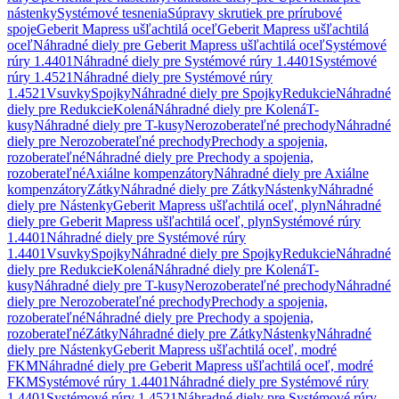
nástenky
Systémové tesnenia
Súpravy skrutiek pre prírubové
spoje
Geberit Mapress ušľachtilá oceľ
Geberit Mapress ušľachtilá
oceľ
Náhradné diely pre Geberit Mapress ušľachtilá oceľ
Systémové
rúry 1.4401
Náhradné diely pre Systémové rúry 1.4401
Systémové
rúry 1.4521
Náhradné diely pre Systémové rúry
1.4521
Vsuvky
Spojky
Náhradné diely pre Spojky
Redukcie
Náhradné
diely pre Redukcie
Kolená
Náhradné diely pre Kolená
T-
kusy
Náhradné diely pre T-kusy
Nerozoberateľné prechody
Náhradné
diely pre Nerozoberateľné prechody
Prechody a spojenia,
rozoberateľné
Náhradné diely pre Prechody a spojenia,
rozoberateľné
Axiálne kompenzátory
Náhradné diely pre Axiálne
kompenzátory
Zátky
Náhradné diely pre Zátky
Nástenky
Náhradné
diely pre Nástenky
Geberit Mapress ušľachtilá oceľ, plyn
Náhradné
diely pre Geberit Mapress ušľachtilá oceľ, plyn
Systémové rúry
1.4401
Náhradné diely pre Systémové rúry
1.4401
Vsuvky
Spojky
Náhradné diely pre Spojky
Redukcie
Náhradné
diely pre Redukcie
Kolená
Náhradné diely pre Kolená
T-
kusy
Náhradné diely pre T-kusy
Nerozoberateľné prechody
Náhradné
diely pre Nerozoberateľné prechody
Prechody a spojenia,
rozoberateľné
Náhradné diely pre Prechody a spojenia,
rozoberateľné
Zátky
Náhradné diely pre Zátky
Nástenky
Náhradné
diely pre Nástenky
Geberit Mapress ušľachtilá oceľ, modré
FKM
Náhradné diely pre Geberit Mapress ušľachtilá oceľ, modré
FKM
Systémové rúry 1.4401
Náhradné diely pre Systémové rúry
1.4401
Systémové rúry 1.4521
Náhradné diely pre Systémové rúry