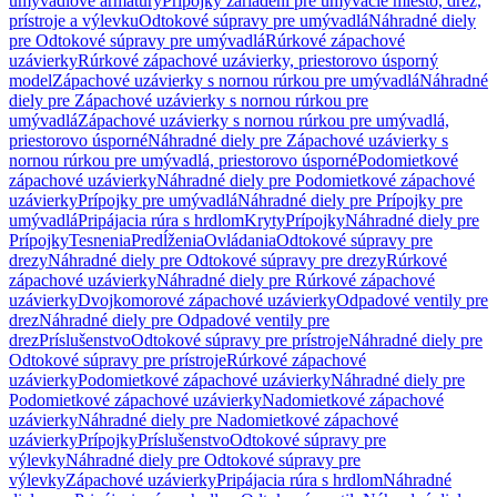
umývadlové armatúry
Prípojky zariadení pre umývacie miesto, drez,
prístroje a výlevku
Odtokové súpravy pre umývadlá
Náhradné diely
pre Odtokové súpravy pre umývadlá
Rúrkové zápachové
uzávierky
Rúrkové zápachové uzávierky, priestorovo úsporný
model
Zápachové uzávierky s nornou rúrkou pre umývadlá
Náhradné
diely pre Zápachové uzávierky s nornou rúrkou pre
umývadlá
Zápachové uzávierky s nornou rúrkou pre umývadlá,
priestorovo úsporné
Náhradné diely pre Zápachové uzávierky s
nornou rúrkou pre umývadlá, priestorovo úsporné
Podomietkové
zápachové uzávierky
Náhradné diely pre Podomietkové zápachové
uzávierky
Prípojky pre umývadlá
Náhradné diely pre Prípojky pre
umývadlá
Pripájacia rúra s hrdlom
Kryty
Prípojky
Náhradné diely pre
Prípojky
Tesnenia
Predĺženia
Ovládania
Odtokové súpravy pre
drezy
Náhradné diely pre Odtokové súpravy pre drezy
Rúrkové
zápachové uzávierky
Náhradné diely pre Rúrkové zápachové
uzávierky
Dvojkomorové zápachové uzávierky
Odpadové ventily pre
drez
Náhradné diely pre Odpadové ventily pre
drez
Príslušenstvo
Odtokové súpravy pre prístroje
Náhradné diely pre
Odtokové súpravy pre prístroje
Rúrkové zápachové
uzávierky
Podomietkové zápachové uzávierky
Náhradné diely pre
Podomietkové zápachové uzávierky
Nadomietkové zápachové
uzávierky
Náhradné diely pre Nadomietkové zápachové
uzávierky
Prípojky
Príslušenstvo
Odtokové súpravy pre
výlevky
Náhradné diely pre Odtokové súpravy pre
výlevky
Zápachové uzávierky
Pripájacia rúra s hrdlom
Náhradné