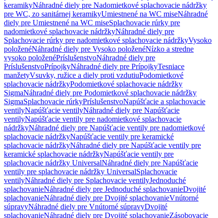
keramiky
Náhradné diely pre Nadomietkové splachovacie nádržky
pre WC, zo sanitárnej keramiky
Umiestnené na WC mise
Náhradné
diely pre Umiestnené na WC mise
Splachovacie rúrky pre
nadomietkové splachovacie nádržky
Náhradné diely pre
Splachovacie rúrky pre nadomietkové splachovacie nádržky
Vysoko
položené
Náhradné diely pre Vysoko položené
Nízko a stredne
vysoko položené
Príslušenstvo
Náhradné diely pre
Príslušenstvo
Prípojky
Náhradné diely pre Prípojky
Tesniace
manžety
Vsuvky, ružice a diely proti vzdutiu
Podomietkové
splachovacie nádržky
Podomietkové splachovacie nádržky
Sigma
Náhradné diely pre Podomietkové splachovacie nádržky
Sigma
Splachovacie rúrky
Príslušenstvo
Napúšťacie a splachovacie
ventily
Napúšťacie ventily
Náhradné diely pre Napúšťacie
ventily
Napúšťacie ventily pre nadomietkové splachovacie
nádržky
Náhradné diely pre Napúšťacie ventily pre nadomietkové
splachovacie nádržky
Napúšťacie ventily pre keramické
splachovacie nádržky
Náhradné diely pre Napúšťacie ventily pre
keramické splachovacie nádržky
Napúšťacie ventily pre
splachovacie nádržky Universal
Náhradné diely pre Napúšťacie
ventily pre splachovacie nádržky Universal
Splachovacie
ventily
Náhradné diely pre Splachovacie ventily
Jednoduché
splachovanie
Náhradné diely pre Jednoduché splachovanie
Dvojité
splachovanie
Náhradné diely pre Dvojité splachovanie
Vnútorné
súpravy
Náhradné diely pre Vnútorné súpravy
Dvojité
splachovanie
Náhradné diely pre Dvojité splachovanie
Zásobovacie