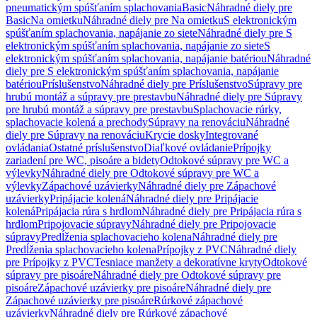
pneumatickým spúšťaním splachovania
Basic
Náhradné diely pre
Basic
Na omietku
Náhradné diely pre Na omietku
S elektronickým
spúšťaním splachovania, napájanie zo siete
Náhradné diely pre S
elektronickým spúšťaním splachovania, napájanie zo siete
S
elektronickým spúšťaním splachovania, napájanie batériou
Náhradné
diely pre S elektronickým spúšťaním splachovania, napájanie
batériou
Príslušenstvo
Náhradné diely pre Príslušenstvo
Súpravy pre
hrubú montáž a súpravy pre prestavbu
Náhradné diely pre Súpravy
pre hrubú montáž a súpravy pre prestavbu
Splachovacie rúrky,
splachovacie kolená a prechody
Súpravy na renováciu
Náhradné
diely pre Súpravy na renováciu
Krycie dosky
Integrované
ovládania
Ostatné príslušenstvo
Diaľkové ovládanie
Prípojky
zariadení pre WC, pisoáre a bidety
Odtokové súpravy pre WC a
výlevky
Náhradné diely pre Odtokové súpravy pre WC a
výlevky
Zápachové uzávierky
Náhradné diely pre Zápachové
uzávierky
Pripájacie kolená
Náhradné diely pre Pripájacie
kolená
Pripájacia rúra s hrdlom
Náhradné diely pre Pripájacia rúra s
hrdlom
Pripojovacie súpravy
Náhradné diely pre Pripojovacie
súpravy
Predĺženia splachovacieho kolena
Náhradné diely pre
Predĺženia splachovacieho kolena
Prípojky z PVC
Náhradné diely
pre Prípojky z PVC
Tesniace manžety a dekoratívne kryty
Odtokové
súpravy pre pisoáre
Náhradné diely pre Odtokové súpravy pre
pisoáre
Zápachové uzávierky pre pisoáre
Náhradné diely pre
Zápachové uzávierky pre pisoáre
Rúrkové zápachové
uzávierky
Náhradné diely pre Rúrkové zápachové