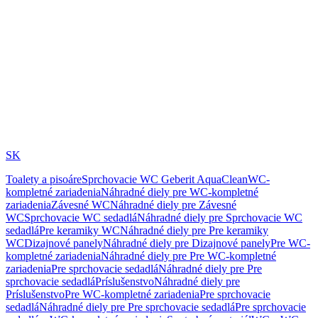
SK
Toalety a pisoáre
Sprchovacie WC Geberit AquaClean
WC-
kompletné zariadenia
Náhradné diely pre WC-kompletné
zariadenia
Závesné WC
Náhradné diely pre Závesné
WC
Sprchovacie WC sedadlá
Náhradné diely pre Sprchovacie WC
sedadlá
Pre keramiky WC
Náhradné diely pre Pre keramiky
WC
Dizajnové panely
Náhradné diely pre Dizajnové panely
Pre WC-
kompletné zariadenia
Náhradné diely pre Pre WC-kompletné
zariadenia
Pre sprchovacie sedadlá
Náhradné diely pre Pre
sprchovacie sedadlá
Príslušenstvo
Náhradné diely pre
Príslušenstvo
Pre WC-kompletné zariadenia
Pre sprchovacie
sedadlá
Náhradné diely pre Pre sprchovacie sedadlá
Pre sprchovacie