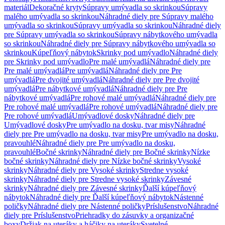
materiál
Dekoračné kryty
Súpravy umývadla so skrinkou
Súpravy
malého umývadla so skrinkou
Náhradné diely pre Súpravy malého
umývadla so skrinkou
Súpravy umývadla so skrinkou
Náhradné diely
pre Súpravy umývadla so skrinkou
Súpravy nábytkového umývadla
so skrinkou
Náhradné diely pre Súpravy nábytkového umývadla so
skrinkou
Kúpeľňový nábytok
Skrinky pod umývadlo
Náhradné diely
pre Skrinky pod umývadlo
Pre malé umývadlá
Náhradné diely pre
Pre malé umývadlá
Pre umývadlá
Náhradné diely pre Pre
umývadlá
Pre dvojité umývadlá
Náhradné diely pre Pre dvojité
umývadlá
Pre nábytkové umývadlá
Náhradné diely pre Pre
nábytkové umývadlá
Pre rohové malé umývadlá
Náhradné diely pre
Pre rohové malé umývadlá
Pre rohové umývadlá
Náhradné diely pre
Pre rohové umývadlá
Umývadlové dosky
Náhradné diely pre
Umývadlové dosky
Pre umývadlo na dosku, tvar misy
Náhradné
diely pre Pre umývadlo na dosku, tvar misy
Pre umývadlo na dosku,
pravouhlé
Náhradné diely pre Pre umývadlo na dosku,
pravouhlé
Bočné skrinky
Náhradné diely pre Bočné skrinky
Nízke
bočné skrinky
Náhradné diely pre Nízke bočné skrinky
Vysoké
skrinky
Náhradné diely pre Vysoké skrinky
Stredne vysoké
skrinky
Náhradné diely pre Stredne vysoké skrinky
Závesné
skrinky
Náhradné diely pre Závesné skrinky
Ďalší kúpeľňový
nábytok
Náhradné diely pre Ďalší kúpeľňový nábytok
Nástenné
poličky
Náhradné diely pre Nástenné poličky
Príslušenstvo
Náhradné
diely pre Príslušenstvo
Priehradky do zásuvky a organizačné
boxy
Držiak na uteráky a háčiky na uteráky
Svetelné