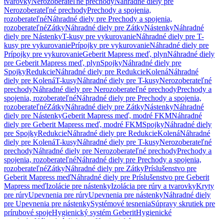
tvarovky
Nerozoberateľné prechody
Náhradné diely pre
Nerozoberateľné prechody
Prechody a spojenia,
rozoberateľné
Náhradné diely pre Prechody a spojenia,
rozoberateľné
Zátky
Náhradné diely pre Zátky
Nástenky
Náhradné
diely pre Nástenky
T-kusy pre vykurovanie
Náhradné diely pre T-
kusy pre vykurovanie
Prípojky pre vykurovanie
Náhradné diely pre
Prípojky pre vykurovanie
Geberit Mapress meď, plyn
Náhradné diely
pre Geberit Mapress meď, plyn
Spojky
Náhradné diely pre
Spojky
Redukcie
Náhradné diely pre Redukcie
Kolená
Náhradné
diely pre Kolená
T-kusy
Náhradné diely pre T-kusy
Nerozoberateľné
prechody
Náhradné diely pre Nerozoberateľné prechody
Prechody a
spojenia, rozoberateľné
Náhradné diely pre Prechody a spojenia,
rozoberateľné
Zátky
Náhradné diely pre Zátky
Nástenky
Náhradné
diely pre Nástenky
Geberit Mapress meď, modré FKM
Náhradné
diely pre Geberit Mapress meď, modré FKM
Spojky
Náhradné diely
pre Spojky
Redukcie
Náhradné diely pre Redukcie
Kolená
Náhradné
diely pre Kolená
T-kusy
Náhradné diely pre T-kusy
Nerozoberateľné
prechody
Náhradné diely pre Nerozoberateľné prechody
Prechody a
spojenia, rozoberateľné
Náhradné diely pre Prechody a spojenia,
rozoberateľné
Zátky
Náhradné diely pre Zátky
Príslušenstvo pre
Geberit Mapress meď
Náhradné diely pre Príslušenstvo pre Geberit
Mapress meď
Izolácie pre nástenky
Izolácia pre rúry a tvarovky
Kryty
pre rúry
Upevnenia pre rúry
Upevnenia pre nástenky
Náhradné diely
pre Upevnenia pre nástenky
Systémové tesnenia
Súpravy skrutiek pre
prírubové spoje
Hygienický systém Geberit
Hygienické