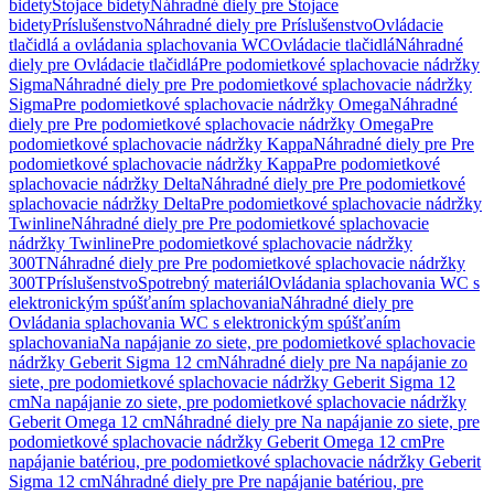
bidety
Stojace bidety
Náhradné diely pre Stojace
bidety
Príslušenstvo
Náhradné diely pre Príslušenstvo
Ovládacie
tlačidlá a ovládania splachovania WC
Ovládacie tlačidlá
Náhradné
diely pre Ovládacie tlačidlá
Pre podomietkové splachovacie nádržky
Sigma
Náhradné diely pre Pre podomietkové splachovacie nádržky
Sigma
Pre podomietkové splachovacie nádržky Omega
Náhradné
diely pre Pre podomietkové splachovacie nádržky Omega
Pre
podomietkové splachovacie nádržky Kappa
Náhradné diely pre Pre
podomietkové splachovacie nádržky Kappa
Pre podomietkové
splachovacie nádržky Delta
Náhradné diely pre Pre podomietkové
splachovacie nádržky Delta
Pre podomietkové splachovacie nádržky
Twinline
Náhradné diely pre Pre podomietkové splachovacie
nádržky Twinline
Pre podomietkové splachovacie nádržky
300T
Náhradné diely pre Pre podomietkové splachovacie nádržky
300T
Príslušenstvo
Spotrebný materiál
Ovládania splachovania WC s
elektronickým spúšťaním splachovania
Náhradné diely pre
Ovládania splachovania WC s elektronickým spúšťaním
splachovania
Na napájanie zo siete, pre podomietkové splachovacie
nádržky Geberit Sigma 12 cm
Náhradné diely pre Na napájanie zo
siete, pre podomietkové splachovacie nádržky Geberit Sigma 12
cm
Na napájanie zo siete, pre podomietkové splachovacie nádržky
Geberit Omega 12 cm
Náhradné diely pre Na napájanie zo siete, pre
podomietkové splachovacie nádržky Geberit Omega 12 cm
Pre
napájanie batériou, pre podomietkové splachovacie nádržky Geberit
Sigma 12 cm
Náhradné diely pre Pre napájanie batériou, pre