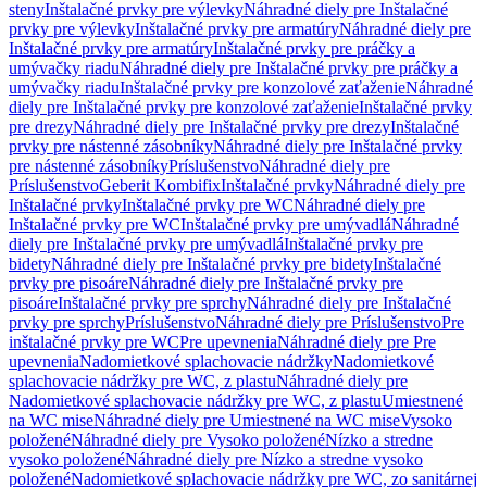
steny
Inštalačné prvky pre výlevky
Náhradné diely pre Inštalačné
prvky pre výlevky
Inštalačné prvky pre armatúry
Náhradné diely pre
Inštalačné prvky pre armatúry
Inštalačné prvky pre práčky a
umývačky riadu
Náhradné diely pre Inštalačné prvky pre práčky a
umývačky riadu
Inštalačné prvky pre konzolové zaťaženie
Náhradné
diely pre Inštalačné prvky pre konzolové zaťaženie
Inštalačné prvky
pre drezy
Náhradné diely pre Inštalačné prvky pre drezy
Inštalačné
prvky pre nástenné zásobníky
Náhradné diely pre Inštalačné prvky
pre nástenné zásobníky
Príslušenstvo
Náhradné diely pre
Príslušenstvo
Geberit Kombifix
Inštalačné prvky
Náhradné diely pre
Inštalačné prvky
Inštalačné prvky pre WC
Náhradné diely pre
Inštalačné prvky pre WC
Inštalačné prvky pre umývadlá
Náhradné
diely pre Inštalačné prvky pre umývadlá
Inštalačné prvky pre
bidety
Náhradné diely pre Inštalačné prvky pre bidety
Inštalačné
prvky pre pisoáre
Náhradné diely pre Inštalačné prvky pre
pisoáre
Inštalačné prvky pre sprchy
Náhradné diely pre Inštalačné
prvky pre sprchy
Príslušenstvo
Náhradné diely pre Príslušenstvo
Pre
inštalačné prvky pre WC
Pre upevnenia
Náhradné diely pre Pre
upevnenia
Nadomietkové splachovacie nádržky
Nadomietkové
splachovacie nádržky pre WC, z plastu
Náhradné diely pre
Nadomietkové splachovacie nádržky pre WC, z plastu
Umiestnené
na WC mise
Náhradné diely pre Umiestnené na WC mise
Vysoko
položené
Náhradné diely pre Vysoko položené
Nízko a stredne
vysoko položené
Náhradné diely pre Nízko a stredne vysoko
položené
Nadomietkové splachovacie nádržky pre WC, zo sanitárnej