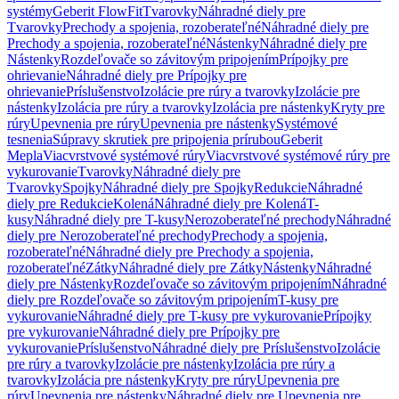
systémy
Geberit FlowFit
Tvarovky
Náhradné diely pre
Tvarovky
Prechody a spojenia, rozoberateľné
Náhradné diely pre
Prechody a spojenia, rozoberateľné
Nástenky
Náhradné diely pre
Nástenky
Rozdeľovače so závitovým pripojením
Prípojky pre
ohrievanie
Náhradné diely pre Prípojky pre
ohrievanie
Príslušenstvo
Izolácie pre rúry a tvarovky
Izolácie pre
nástenky
Izolácia pre rúry a tvarovky
Izolácia pre nástenky
Kryty pre
rúry
Upevnenia pre rúry
Upevnenia pre nástenky
Systémové
tesnenia
Súpravy skrutiek pre pripojenia prírubou
Geberit
Mepla
Viacvrstvové systémové rúry
Viacvrstvové systémové rúry pre
vykurovanie
Tvarovky
Náhradné diely pre
Tvarovky
Spojky
Náhradné diely pre Spojky
Redukcie
Náhradné
diely pre Redukcie
Kolená
Náhradné diely pre Kolená
T-
kusy
Náhradné diely pre T-kusy
Nerozoberateľné prechody
Náhradné
diely pre Nerozoberateľné prechody
Prechody a spojenia,
rozoberateľné
Náhradné diely pre Prechody a spojenia,
rozoberateľné
Zátky
Náhradné diely pre Zátky
Nástenky
Náhradné
diely pre Nástenky
Rozdeľovače so závitovým pripojením
Náhradné
diely pre Rozdeľovače so závitovým pripojením
T-kusy pre
vykurovanie
Náhradné diely pre T-kusy pre vykurovanie
Prípojky
pre vykurovanie
Náhradné diely pre Prípojky pre
vykurovanie
Príslušenstvo
Náhradné diely pre Príslušenstvo
Izolácie
pre rúry a tvarovky
Izolácie pre nástenky
Izolácia pre rúry a
tvarovky
Izolácia pre nástenky
Kryty pre rúry
Upevnenia pre
rúry
Upevnenia pre nástenky
Náhradné diely pre Upevnenia pre