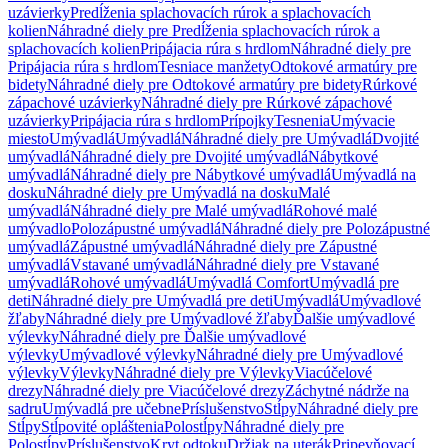
uzávierky
Predĺženia splachovacích rúrok a splachovacích
kolien
Náhradné diely pre Predĺženia splachovacích rúrok a
splachovacích kolien
Pripájacia rúra s hrdlom
Náhradné diely pre
Pripájacia rúra s hrdlom
Tesniace manžety
Odtokové armatúry pre
bidety
Náhradné diely pre Odtokové armatúry pre bidety
Rúrkové
zápachové uzávierky
Náhradné diely pre Rúrkové zápachové
uzávierky
Pripájacia rúra s hrdlom
Prípojky
Tesnenia
Umývacie
miesto
Umývadlá
Umývadlá
Náhradné diely pre Umývadlá
Dvojité
umývadlá
Náhradné diely pre Dvojité umývadlá
Nábytkové
umývadlá
Náhradné diely pre Nábytkové umývadlá
Umývadlá na
dosku
Náhradné diely pre Umývadlá na dosku
Malé
umývadlá
Náhradné diely pre Malé umývadlá
Rohové malé
umývadlo
Polozápustné umývadlá
Náhradné diely pre Polozápustné
umývadlá
Zápustné umývadlá
Náhradné diely pre Zápustné
umývadlá
Vstavané umývadlá
Náhradné diely pre Vstavané
umývadlá
Rohové umývadlá
Umývadlá Comfort
Umývadlá pre
deti
Náhradné diely pre Umývadlá pre deti
Umývadlá
Umývadlové
žľaby
Náhradné diely pre Umývadlové žľaby
Ďalšie umývadlové
výlevky
Náhradné diely pre Ďalšie umývadlové
výlevky
Umývadlové výlevky
Náhradné diely pre Umývadlové
výlevky
Výlevky
Náhradné diely pre Výlevky
Viacúčelové
drezy
Náhradné diely pre Viacúčelové drezy
Záchytné nádrže na
sadru
Umývadlá pre učebne
Príslušenstvo
Stĺpy
Náhradné diely pre
Stĺpy
Stĺpovité opláštenia
Polostĺpy
Náhradné diely pre
Polostĺpy
Príslušenstvo
Kryt odtoku
Držiak na uterák
Pripevňovací