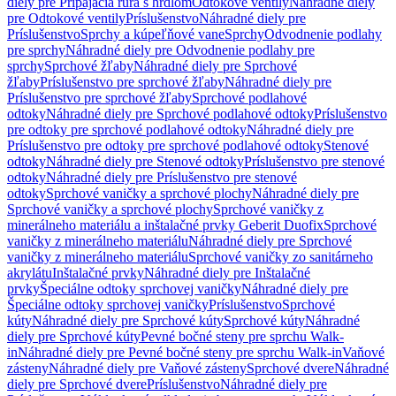
diely pre Pripájacia rúra s hrdlom
Odtokové ventily
Náhradné diely
pre Odtokové ventily
Príslušenstvo
Náhradné diely pre
Príslušenstvo
Sprchy a kúpeľňové vane
Sprchy
Odvodnenie podlahy
pre sprchy
Náhradné diely pre Odvodnenie podlahy pre
sprchy
Sprchové žľaby
Náhradné diely pre Sprchové
žľaby
Príslušenstvo pre sprchové žľaby
Náhradné diely pre
Príslušenstvo pre sprchové žľaby
Sprchové podlahové
odtoky
Náhradné diely pre Sprchové podlahové odtoky
Príslušenstvo
pre odtoky pre sprchové podlahové odtoky
Náhradné diely pre
Príslušenstvo pre odtoky pre sprchové podlahové odtoky
Stenové
odtoky
Náhradné diely pre Stenové odtoky
Príslušenstvo pre stenové
odtoky
Náhradné diely pre Príslušenstvo pre stenové
odtoky
Sprchové vaničky a sprchové plochy
Náhradné diely pre
Sprchové vaničky a sprchové plochy
Sprchové vaničky z
minerálneho materiálu a inštalačné prvky Geberit Duofix
Sprchové
vaničky z minerálneho materiálu
Náhradné diely pre Sprchové
vaničky z minerálneho materiálu
Sprchové vaničky zo sanitárneho
akrylátu
Inštalačné prvky
Náhradné diely pre Inštalačné
prvky
Špeciálne odtoky sprchovej vaničky
Náhradné diely pre
Špeciálne odtoky sprchovej vaničky
Príslušenstvo
Sprchové
kúty
Náhradné diely pre Sprchové kúty
Sprchové kúty
Náhradné
diely pre Sprchové kúty
Pevné bočné steny pre sprchu Walk-
in
Náhradné diely pre Pevné bočné steny pre sprchu Walk-in
Vaňové
zásteny
Náhradné diely pre Vaňové zásteny
Sprchové dvere
Náhradné
diely pre Sprchové dvere
Príslušenstvo
Náhradné diely pre