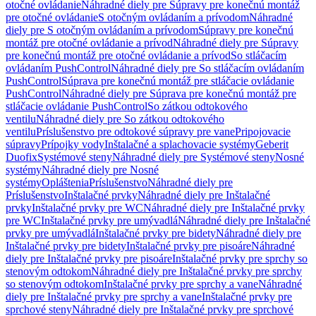
otočné ovládanie
Náhradné diely pre Súpravy pre konečnú montáž
pre otočné ovládanie
S otočným ovládaním a prívodom
Náhradné
diely pre S otočným ovládaním a prívodom
Súpravy pre konečnú
montáž pre otočné ovládanie a prívod
Náhradné diely pre Súpravy
pre konečnú montáž pre otočné ovládanie a prívod
So stláčacím
ovládaním PushControl
Náhradné diely pre So stláčacím ovládaním
PushControl
Súprava pre konečnú montáž pre stláčacie ovládanie
PushControl
Náhradné diely pre Súprava pre konečnú montáž pre
stláčacie ovládanie PushControl
So zátkou odtokového
ventilu
Náhradné diely pre So zátkou odtokového
ventilu
Príslušenstvo pre odtokové súpravy pre vane
Pripojovacie
súpravy
Prípojky vody
Inštalačné a splachovacie systémy
Geberit
Duofix
Systémové steny
Náhradné diely pre Systémové steny
Nosné
systémy
Náhradné diely pre Nosné
systémy
Opláštenia
Príslušenstvo
Náhradné diely pre
Príslušenstvo
Inštalačné prvky
Náhradné diely pre Inštalačné
prvky
Inštalačné prvky pre WC
Náhradné diely pre Inštalačné prvky
pre WC
Inštalačné prvky pre umývadlá
Náhradné diely pre Inštalačné
prvky pre umývadlá
Inštalačné prvky pre bidety
Náhradné diely pre
Inštalačné prvky pre bidety
Inštalačné prvky pre pisoáre
Náhradné
diely pre Inštalačné prvky pre pisoáre
Inštalačné prvky pre sprchy so
stenovým odtokom
Náhradné diely pre Inštalačné prvky pre sprchy
so stenovým odtokom
Inštalačné prvky pre sprchy a vane
Náhradné
diely pre Inštalačné prvky pre sprchy a vane
Inštalačné prvky pre
sprchové steny
Náhradné diely pre Inštalačné prvky pre sprchové