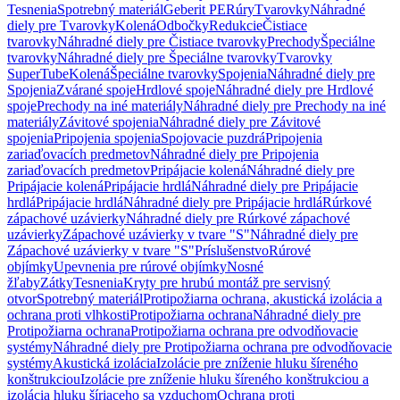
Tesnenia
Spotrebný materiál
Geberit PE
Rúry
Tvarovky
Náhradné
diely pre Tvarovky
Kolená
Odbočky
Redukcie
Čistiace
tvarovky
Náhradné diely pre Čistiace tvarovky
Prechody
Špeciálne
tvarovky
Náhradné diely pre Špeciálne tvarovky
Tvarovky
SuperTube
Kolená
Špeciálne tvarovky
Spojenia
Náhradné diely pre
Spojenia
Zvárané spoje
Hrdlové spoje
Náhradné diely pre Hrdlové
spoje
Prechody na iné materiály
Náhradné diely pre Prechody na iné
materiály
Závitové spojenia
Náhradné diely pre Závitové
spojenia
Pripojenia spojenia
Spojovacie puzdrá
Pripojenia
zariaďovacích predmetov
Náhradné diely pre Pripojenia
zariaďovacích predmetov
Pripájacie kolená
Náhradné diely pre
Pripájacie kolená
Pripájacie hrdlá
Náhradné diely pre Pripájacie
hrdlá
Pripájacie hrdlá
Náhradné diely pre Pripájacie hrdlá
Rúrkové
zápachové uzávierky
Náhradné diely pre Rúrkové zápachové
uzávierky
Zápachové uzávierky v tvare "S"
Náhradné diely pre
Zápachové uzávierky v tvare "S"
Príslušenstvo
Rúrové
objímky
Upevnenia pre rúrové objímky
Nosné
žľaby
Zátky
Tesnenia
Kryty pre hrubú montáž pre servisný
otvor
Spotrebný materiál
Protipožiarna ochrana, akustická izolácia a
ochrana proti vlhkosti
Protipožiarna ochrana
Náhradné diely pre
Protipožiarna ochrana
Protipožiarna ochrana pre odvodňovacie
systémy
Náhradné diely pre Protipožiarna ochrana pre odvodňovacie
systémy
Akustická izolácia
Izolácie pre zníženie hluku šíreného
konštrukciou
Izolácie pre zníženie hluku šíreného konštrukciou a
izolácia hluku šíriaceho sa vzduchom
Ochrana proti