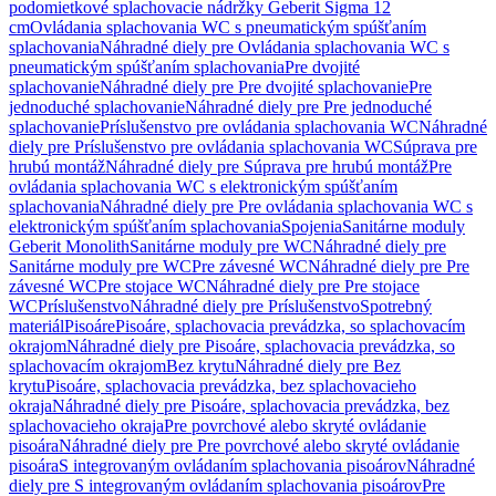
podomietkové splachovacie nádržky Geberit Sigma 12
cm
Ovládania splachovania WC s pneumatickým spúšťaním
splachovania
Náhradné diely pre Ovládania splachovania WC s
pneumatickým spúšťaním splachovania
Pre dvojité
splachovanie
Náhradné diely pre Pre dvojité splachovanie
Pre
jednoduché splachovanie
Náhradné diely pre Pre jednoduché
splachovanie
Príslušenstvo pre ovládania splachovania WC
Náhradné
diely pre Príslušenstvo pre ovládania splachovania WC
Súprava pre
hrubú montáž
Náhradné diely pre Súprava pre hrubú montáž
Pre
ovládania splachovania WC s elektronickým spúšťaním
splachovania
Náhradné diely pre Pre ovládania splachovania WC s
elektronickým spúšťaním splachovania
Spojenia
Sanitárne moduly
Geberit Monolith
Sanitárne moduly pre WC
Náhradné diely pre
Sanitárne moduly pre WC
Pre závesné WC
Náhradné diely pre Pre
závesné WC
Pre stojace WC
Náhradné diely pre Pre stojace
WC
Príslušenstvo
Náhradné diely pre Príslušenstvo
Spotrebný
materiál
Pisoáre
Pisoáre, splachovacia prevádzka, so splachovacím
okrajom
Náhradné diely pre Pisoáre, splachovacia prevádzka, so
splachovacím okrajom
Bez krytu
Náhradné diely pre Bez
krytu
Pisoáre, splachovacia prevádzka, bez splachovacieho
okraja
Náhradné diely pre Pisoáre, splachovacia prevádzka, bez
splachovacieho okraja
Pre povrchové alebo skryté ovládanie
pisoára
Náhradné diely pre Pre povrchové alebo skryté ovládanie
pisoára
S integrovaným ovládaním splachovania pisoárov
Náhradné
diely pre S integrovaným ovládaním splachovania pisoárov
Pre