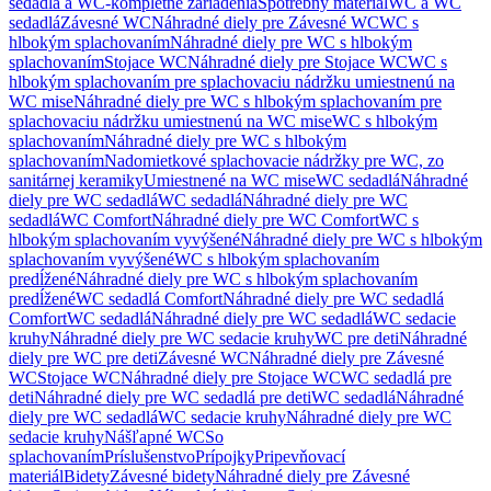
sedadlá a WC-kompletné zariadenia
Spotrebný materiál
WC a WC
sedadlá
Závesné WC
Náhradné diely pre Závesné WC
WC s
hlbokým splachovaním
Náhradné diely pre WC s hlbokým
splachovaním
Stojace WC
Náhradné diely pre Stojace WC
WC s
hlbokým splachovaním pre splachovaciu nádržku umiestnenú na
WC mise
Náhradné diely pre WC s hlbokým splachovaním pre
splachovaciu nádržku umiestnenú na WC mise
WC s hlbokým
splachovaním
Náhradné diely pre WC s hlbokým
splachovaním
Nadomietkové splachovacie nádržky pre WC, zo
sanitárnej keramiky
Umiestnené na WC mise
WC sedadlá
Náhradné
diely pre WC sedadlá
WC sedadlá
Náhradné diely pre WC
sedadlá
WC Comfort
Náhradné diely pre WC Comfort
WC s
hlbokým splachovaním vyvýšené
Náhradné diely pre WC s hlbokým
splachovaním vyvýšené
WC s hlbokým splachovaním
predĺžené
Náhradné diely pre WC s hlbokým splachovaním
predĺžené
WC sedadlá Comfort
Náhradné diely pre WC sedadlá
Comfort
WC sedadlá
Náhradné diely pre WC sedadlá
WC sedacie
kruhy
Náhradné diely pre WC sedacie kruhy
WC pre deti
Náhradné
diely pre WC pre deti
Závesné WC
Náhradné diely pre Závesné
WC
Stojace WC
Náhradné diely pre Stojace WC
WC sedadlá pre
deti
Náhradné diely pre WC sedadlá pre deti
WC sedadlá
Náhradné
diely pre WC sedadlá
WC sedacie kruhy
Náhradné diely pre WC
sedacie kruhy
Nášľapné WC
So
splachovaním
Príslušenstvo
Prípojky
Pripevňovací
materiál
Bidety
Závesné bidety
Náhradné diely pre Závesné