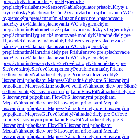
preplachy
Náhradné diely pre Hygienické
preplachy
Príslušenstvo
Senzory
Káble
Regulátor prietoku
Kryty a
krycie dosky
Splachovacie nádržky a ovládania splachovania WC s
hygienickým prepláchnutím
Náhradné diely pre Splachovacie
nádržky a ovládania splachovania WC s hygienickým
prepláchnutím
Podomietkové splachovacie nádržky s hygienickým
prepláchnutím
Hygienické montované moduly
Náhradné diely pre
Hygienické montované moduly
Príslušenstvo pre splachovacie
nádržky a ovládania splachovania WC s hygienickým
prepláchnutím
Náhradné diely pre Príslušenstvo pre splachovacie
nádržky a ovládania splachovania WC s hygienickým
prepláchnutím
Senzory
Káble
Sieťové zdroje
Náhradné diely pre
Sieťové zdroje
Sieťové komponenty
Potrubné armatúry
Priame
sedlové ventily
Náhradné diely pre Priame sedlové ventily
S
lisovanými prípojkami Mapress
Náhradné diely pre S lisovanými
prípojkami Mapress
Šikmé sedlové ventily
Náhradné diely pre Šikmé
sedlové ventily
S lisovanými prípojkami FlowFit
Náhradné diely pre
S lisovanými prípojkami FlowFit
S lisovanými prípojkami
Mepla
Náhradné diely pre S lisovanými prípojkami Mepla
S
lisovanými prípojkami Mapress
Náhradné diely pre S lisovanými
prípojkami Mapress
Guľové kohúty
Náhradné diely pre Guľové
kohúty
S lisovanými prípojkami FlowFit
Náhradné diely pre S
lisovanými prípojkami FlowFit
S lisovanými prípojkami
Mepla
Náhradné diely pre S lisovanými prípojkami Mepla
S
lisovanými prípojkami Mapress
Náhradné diely pre S lisovanými