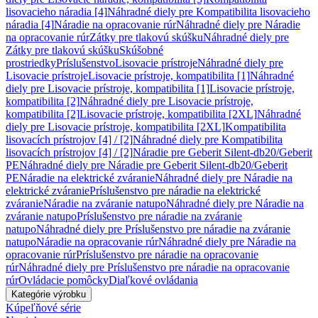
lisovacieho náradia [4]
Náhradné diely pre Kompatibilita lisovacieho
náradia [4]
Náradie na opracovanie rúr
Náhradné diely pre Náradie
na opracovanie rúr
Zátky pre tlakovú skúšku
Náhradné diely pre
Zátky pre tlakovú skúšku
Skúšobné
prostriedky
Príslušenstvo
Lisovacie prístroje
Náhradné diely pre
Lisovacie prístroje
Lisovacie prístroje, kompatibilita [1]
Náhradné
diely pre Lisovacie prístroje, kompatibilita [1]
Lisovacie prístroje,
kompatibilita [2]
Náhradné diely pre Lisovacie prístroje,
kompatibilita [2]
Lisovacie prístroje, kompatibilita [2XL]
Náhradné
diely pre Lisovacie prístroje, kompatibilita [2XL]
Kompatibilita
lisovacích prístrojov [4] / [2]
Náhradné diely pre Kompatibilita
lisovacích prístrojov [4] / [2]
Náradie pre Geberit Silent-db20/Geberit
PE
Náhradné diely pre Náradie pre Geberit Silent-db20/Geberit
PE
Náradie na elektrické zváranie
Náhradné diely pre Náradie na
elektrické zváranie
Príslušenstvo pre náradie na elektrické
zváranie
Náradie na zváranie natupo
Náhradné diely pre Náradie na
zváranie natupo
Príslušenstvo pre náradie na zváranie
natupo
Náhradné diely pre Príslušenstvo pre náradie na zváranie
natupo
Náradie na opracovanie rúr
Náhradné diely pre Náradie na
opracovanie rúr
Príslušenstvo pre náradie na opracovanie
rúr
Náhradné diely pre Príslušenstvo pre náradie na opracovanie
rúr
Ovládacie pomôcky
Diaľkové ovládania
Kategórie výrobku
Kúpeľňové série