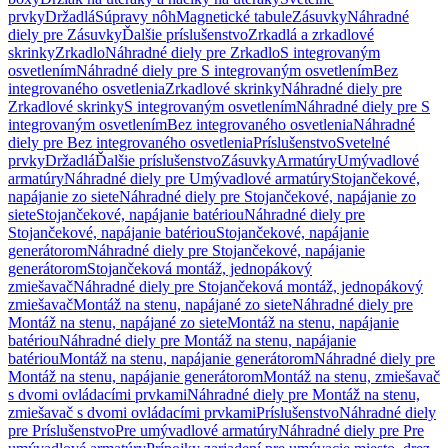
prvky
Držadlá
Súpravy nôh
Magnetické tabule
Zásuvky
Náhradné
diely pre Zásuvky
Ďalšie príslušenstvo
Zrkadlá a zrkadlové
skrinky
Zrkadlo
Náhradné diely pre Zrkadlo
S integrovaným
osvetlením
Náhradné diely pre S integrovaným osvetlením
Bez
integrovaného osvetlenia
Zrkadlové skrinky
Náhradné diely pre
Zrkadlové skrinky
S integrovaným osvetlením
Náhradné diely pre S
integrovaným osvetlením
Bez integrovaného osvetlenia
Náhradné
diely pre Bez integrovaného osvetlenia
Príslušenstvo
Svetelné
prvky
Držadlá
Ďalšie príslušenstvo
Zásuvky
Armatúry
Umývadlové
armatúry
Náhradné diely pre Umývadlové armatúry
Stojančekové,
napájanie zo siete
Náhradné diely pre Stojančekové, napájanie zo
siete
Stojančekové, napájanie batériou
Náhradné diely pre
Stojančekové, napájanie batériou
Stojančekové, napájanie
generátorom
Náhradné diely pre Stojančekové, napájanie
generátorom
Stojančeková montáž, jednopákový
zmiešavač
Náhradné diely pre Stojančeková montáž, jednopákový
zmiešavač
Montáž na stenu, napájané zo siete
Náhradné diely pre
Montáž na stenu, napájané zo siete
Montáž na stenu, napájanie
batériou
Náhradné diely pre Montáž na stenu, napájanie
batériou
Montáž na stenu, napájanie generátorom
Náhradné diely pre
Montáž na stenu, napájanie generátorom
Montáž na stenu, zmiešavač
s dvomi ovládacími prvkami
Náhradné diely pre Montáž na stenu,
zmiešavač s dvomi ovládacími prvkami
Príslušenstvo
Náhradné diely
pre Príslušenstvo
Pre umývadlové armatúry
Náhradné diely pre Pre