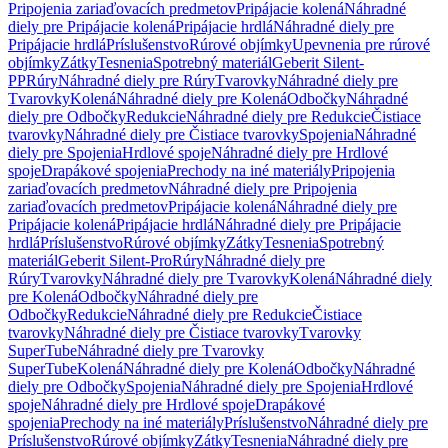
Pripojenia zariaďovacích predmetov
Pripájacie kolená
Náhradné
diely pre Pripájacie kolená
Pripájacie hrdlá
Náhradné diely pre
Pripájacie hrdlá
Príslušenstvo
Rúrové objímky
Upevnenia pre rúrové
objímky
Zátky
Tesnenia
Spotrebný materiál
Geberit Silent-
PP
Rúry
Náhradné diely pre Rúry
Tvarovky
Náhradné diely pre
Tvarovky
Kolená
Náhradné diely pre Kolená
Odbočky
Náhradné
diely pre Odbočky
Redukcie
Náhradné diely pre Redukcie
Čistiace
tvarovky
Náhradné diely pre Čistiace tvarovky
Spojenia
Náhradné
diely pre Spojenia
Hrdlové spoje
Náhradné diely pre Hrdlové
spoje
Drapákové spojenia
Prechody na iné materiály
Pripojenia
zariaďovacích predmetov
Náhradné diely pre Pripojenia
zariaďovacích predmetov
Pripájacie kolená
Náhradné diely pre
Pripájacie kolená
Pripájacie hrdlá
Náhradné diely pre Pripájacie
hrdlá
Príslušenstvo
Rúrové objímky
Zátky
Tesnenia
Spotrebný
materiál
Geberit Silent-Pro
Rúry
Náhradné diely pre
Rúry
Tvarovky
Náhradné diely pre Tvarovky
Kolená
Náhradné diely
pre Kolená
Odbočky
Náhradné diely pre
Odbočky
Redukcie
Náhradné diely pre Redukcie
Čistiace
tvarovky
Náhradné diely pre Čistiace tvarovky
Tvarovky
SuperTube
Náhradné diely pre Tvarovky
SuperTube
Kolená
Náhradné diely pre Kolená
Odbočky
Náhradné
diely pre Odbočky
Spojenia
Náhradné diely pre Spojenia
Hrdlové
spoje
Náhradné diely pre Hrdlové spoje
Drapákové
spojenia
Prechody na iné materiály
Príslušenstvo
Náhradné diely pre
Príslušenstvo
Rúrové objímky
Zátky
Tesnenia
Náhradné diely pre