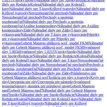
1.0215
Vsuvky
Spojky
Náhradné diely pre Spojky
Redukcie
Náhradné
diely pre Redukcie
Kolená
Náhradné diely pre Kolená
T-
kusy
Náhradné diely pre T-kusy
Krížové tvarovky
Náhradné diely pre
Krížové tvarovky
Nerozoberateľné prechody
Náhradné diely pre
Nerozoberateľné prechody
Prechody a spojenia,
rozoberateľné
Náhradné diely pre Prechody a spojenia,
rozoberateľné
Axiálne kompenzátory
Náhradné diely pre Axiálne
kompenzátory
Zátky
Náhradné diely pre Zátky
T-kusy pre
vykurovanie
Náhradné diely pre T-kusy pre vykurovanie
Prípojky
pre vykurovanie
Náhradné diely pre Prípojky pre
vykurovanie
Geberit Mapress uhlíková oceľ, modré FKM
Náhradné
diely pre Geberit Mapress uhlíková oceľ, modré FKM
Systémové
rúry 1.0034
Systémové rúry 1.0215
Vsuvky
Spojky
Náhradné diely
pre Spojky
Redukcie
Náhradné diely pre Redukcie
Kolená
Náhradné
diely pre Kolená
T-kusy
Náhradné diely pre T-kusy
Nerozoberateľné
prechody
Náhradné diely pre Nerozoberateľné prechody
Prechody a
spojenia, rozoberateľné
Náhradné diely pre Prechody a spojenia,
rozoberateľné
Zátky
Náhradné diely pre Zátky
Príslušenstvo pre
Geberit Mapress uhlíková oceľ
Izolácia pre rúry a tvarovky
Kryty pre
rúry
Upevnenia pre rúry
Upevnenia pre nástenky
Systémové
tesnenia
Súpravy skrutiek pre prírubové spoje
Geberit Mapress
meď
Geberit Mapress meď
Náhradné diely pre Geberit Mapress
meď
Spojky
Náhradné diely pre Spojky
Redukcie
Náhradné diely pre
Redukcie
Kolená
Náhradné diely pre Kolená
T-kusy
Náhradné diely
pre T-kusy
Krížové tvarovky
Náhradné diely pre Krížové