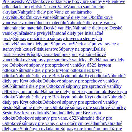
Príslušenstvo
Výklenkové odkladacie boxy pre sprchy
Výklenkové
odkladacie boxy
Príslušenstvo
Vane
Vane zo sanitárneho
akrylátu
Náhradné diely pre Vane zo sanitárneho
akrylátu
Obdĺžnikové vane
Náhradné diely pre Obdĺžnikové
vane
Vane z minerálneho materiálu
Náhradné diely pre Vane z
minerálneho materiálu
Detské vaničky
Náhradné diely pre Detské
vaničky
Inštalačné prvky
Náhradné diely pre Inštalačné
prvky
Súpravy nožičiek a súpravy traverz a stenových
kotiev
Náhradné diely pre Súpravy nožičiek a súpravy traverz a
stenových kotiev
Príslušenstvo
Súpravy na opravu
Ďalšie
príslušenstvo
Prípojky zariadení pre sprchy a kúpeľňové
vane
Odtokové súpravy pre sprchové vaničky, d52
Náhradné diely
pre Odtokové súpravy pre sprchové vaničky, d52
S krytom
odtoku
Náhradné diely pre S krytom odtoku
Bez krytu
odtoku
Náhradné diely pre Bez krytu odtoku
Kryt odtoku
Náhradné
diely pre Kryt odtoku
Odtokové súpravy pre sprchové vaničky,
d90
Náhradné diely pre Odtokové súpravy pre sprchové vaničky,
d90
S krytom odtoku
Náhradné diely pre S krytom odtoku
Bez krytu
odtoku
Náhradné diely pre Bez krytu odtoku
Kryt odtoku
Náhradné
diely pre Kryt odtoku
Odtokové súpravy pre sprchové vaničky
Sestra
Náhradné diely pre Odtokové súpravy pre sprchové vaničky
Sestra
Bez krytu odtoku
Náhradné diely pre Bez krytu
odtoku
Odtokové súpravy pre vane, d52
Náhradné diely pre
Odtokové súpravy pre vane, d52
S otočným ovládaním
Náhradné
diely pre S otočným ovládaním
Súpravy pre konečnú montáž pre