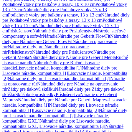
Podlahové vtoky pre balkóny a terasy, 10 x 10 cm
Podlahové vtoky
13 x 13 cm
Náhradné diely pre Podlahové vtoky 13 x 13
cm
Podlahové vtoky pre balkóny a terasy, 13 x 13 cm
Náhradné diely
pre Podlahové vtoky pre balkóny a terasy, 13 x 13 cm
Podlahové
vtoky 15 x 15 cm
Náhradné diely pre Podlahové vtoky 15 x 15
cm
Príslušenstvo
Náhradné diely pre Príslušenstvo
Nástroje, sieťové
komponenty a softvér
Náradie
Náradie pre Geberit FlowFit
Náhradné
diely pre Náradie pre Geberit FlowFit
Náradie na opracovanie
rúr
Náhradné diely pre Náradie na opracovanie
rúr
Príslušenstvo
Náhradné diely pre Príslušenstvo
Náradie pre
Geberit Mepla
Náhradné diely pre Náradie pre Geberit Mepla
Ručné
lisovacie náradie
Náhradné diely pre Ručné lisovacie
náradie
Lisovacie náradie, kompatibilita [1]
Náhradné diely pre
Lisovacie náradie, kompatibilita [1]
Lisovacie náradie, kompatibilita
[2]
Náhradné diely pre Lisovacie náradie, kompatibilita [2]
Náradie
na opracovanie rúr
Náhradné diely pre Náradie na opracovanie
rúr
Zátky pre tlakovú skúšku
Náhradné diely pre Zátky pre tlakovú
skúšku
Skúšobné prostriedky
Príslušenstvo
Náradie pre Geberit
Mapress
Náhradné diely pre Náradie pre Geberit Mapress
Lisovacie
náradie, kompatibilita [1]
Náhradné diely pre Lisovacie náradie,
kompatibilita [1]
Lisovacie náradie, kompatibilita [2]
Náhradné diely
pre Lisovacie náradie, kompatibilita [2]
Lisovacie náradie,
kompatibilita [2XL]
Náhradné diely pre Lisovacie náradie,
kompatibilita [2XL]
Lisovacie náradie, kompatibilita [3]
Náhradné
diely pre Lisovacie náradie, kompatibilita [3]
Kompatibilita