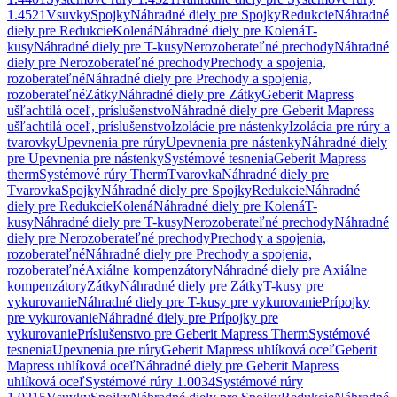
1.4521
Vsuvky
Spojky
Náhradné diely pre Spojky
Redukcie
Náhradné
diely pre Redukcie
Kolená
Náhradné diely pre Kolená
T-
kusy
Náhradné diely pre T-kusy
Nerozoberateľné prechody
Náhradné
diely pre Nerozoberateľné prechody
Prechody a spojenia,
rozoberateľné
Náhradné diely pre Prechody a spojenia,
rozoberateľné
Zátky
Náhradné diely pre Zátky
Geberit Mapress
ušľachtilá oceľ, príslušenstvo
Náhradné diely pre Geberit Mapress
ušľachtilá oceľ, príslušenstvo
Izolácie pre nástenky
Izolácia pre rúry a
tvarovky
Upevnenia pre rúry
Upevnenia pre nástenky
Náhradné diely
pre Upevnenia pre nástenky
Systémové tesnenia
Geberit Mapress
therm
Systémové rúry Therm
Tvarovka
Náhradné diely pre
Tvarovka
Spojky
Náhradné diely pre Spojky
Redukcie
Náhradné
diely pre Redukcie
Kolená
Náhradné diely pre Kolená
T-
kusy
Náhradné diely pre T-kusy
Nerozoberateľné prechody
Náhradné
diely pre Nerozoberateľné prechody
Prechody a spojenia,
rozoberateľné
Náhradné diely pre Prechody a spojenia,
rozoberateľné
Axiálne kompenzátory
Náhradné diely pre Axiálne
kompenzátory
Zátky
Náhradné diely pre Zátky
T-kusy pre
vykurovanie
Náhradné diely pre T-kusy pre vykurovanie
Prípojky
pre vykurovanie
Náhradné diely pre Prípojky pre
vykurovanie
Príslušenstvo pre Geberit Mapress Therm
Systémové
tesnenia
Upevnenia pre rúry
Geberit Mapress uhlíková oceľ
Geberit
Mapress uhlíková oceľ
Náhradné diely pre Geberit Mapress
uhlíková oceľ
Systémové rúry 1.0034
Systémové rúry