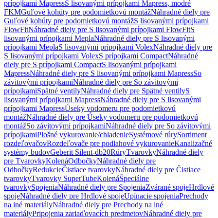
prípojkami Mapress
S lisovanými prípojkami Mapress, modré
FKM
Guľové kohúty pre podomietkovú montáž
Náhradné diely pre
Guľové kohúty pre podomietkovú montáž
S lisovanými prípojkami
FlowFit
Náhradné diely pre S lisovanými prípojkami FlowFit
S
lisovanými prípojkami Mepla
Náhradné diely pre S lisovanými
prípojkami Mepla
S lisovanými prípojkami Volex
Náhradné diely pre
S lisovanými prípojkami Volex
S prípojkami Compact
Náhradné
diely pre S prípojkami Compact
S lisovanými prípojkami
Mapress
Náhradné diely pre S lisovanými prípojkami Mapress
So
závitovými prípojkami
Náhradné diely pre So závitovými
prípojkami
Spätné ventily
Náhradné diely pre Spätné ventily
S
lisovanými prípojkami Mapress
Náhradné diely pre S lisovanými
prípojkami Mapress
Úseky vodomeru pre podomietkovú
montáž
Náhradné diely pre Úseky vodomeru pre podomietkovú
montáž
So závitovými prípojkami
Náhradné diely pre So závitovými
prípojkami
Plošné vykurovanie/chladenie
Systémové rúry
Sortiment
rozdeľovačov
Rozdeľovače pre podlahové vykurovanie
Kanalizačné
systémy budov
Geberit Silent-db20
Rúry
Tvarovky
Náhradné diely
pre Tvarovky
Kolená
Odbočky
Náhradné diely pre
Odbočky
Redukcie
Čistiace tvarovky
Náhradné diely pre Čistiace
tvarovky
Tvarovky SuperTube
Kolená
Špeciálne
tvarovky
Spojenia
Náhradné diely pre Spojenia
Zvárané spoje
Hrdlové
spoje
Náhradné diely pre Hrdlové spoje
Upínacie spojenia
Prechody
na iné materiály
Náhradné diely pre Prechody na iné
materiály
Pripojenia zariaďovacích predmetov
Náhradné diely pre