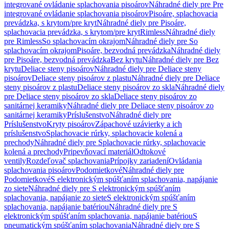
integrované ovládanie splachovania pisoárov
Náhradné diely pre Pre
integrované ovládanie splachovania pisoárov
Pisoáre, splachovacia
prevádzka, s krytom/pre kryt
Náhradné diely pre Pisoáre,
splachovacia prevádzka, s krytom/pre kryt
Rimless
Náhradné diely
pre Rimless
So splachovacím okrajom
Náhradné diely pre So
splachovacím okrajom
Pisoáre, bezvodná prevádzka
Náhradné diely
pre Pisoáre, bezvodná prevádzka
Bez krytu
Náhradné diely pre Bez
krytu
Deliace steny pisoárov
Náhradné diely pre Deliace steny
pisoárov
Deliace steny pisoárov z plastu
Náhradné diely pre Deliace
steny pisoárov z plastu
Deliace steny pisoárov zo skla
Náhradné diely
pre Deliace steny pisoárov zo skla
Deliace steny pisoárov zo
sanitárnej keramiky
Náhradné diely pre Deliace steny pisoárov zo
sanitárnej keramiky
Príslušenstvo
Náhradné diely pre
Príslušenstvo
Kryty pisoárov
Zápachové uzávierky a ich
príslušenstvo
Splachovacie rúrky, splachovacie kolená a
prechody
Náhradné diely pre Splachovacie rúrky, splachovacie
kolená a prechody
Pripevňovací materiál
Odtokové
ventily
Rozdeľovač splachovania
Prípojky zariadení
Ovládania
splachovania pisoárov
Podomietkové
Náhradné diely pre
Podomietkové
S elektronickým spúšťaním splachovania, napájanie
zo siete
Náhradné diely pre S elektronickým spúšťaním
splachovania, napájanie zo siete
S elektronickým spúšťaním
splachovania, napájanie batériou
Náhradné diely pre S
elektronickým spúšťaním splachovania, napájanie batériou
S
pneumatickým spúšťaním splachovania
Náhradné diely pre S