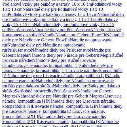
Podlahové vtoky pre balkóny a terasy, 10 x 10 cm
Podlahové vtoky
13 x 13 cm
Náhradné diely pre Podlahové vtoky 13 x 13
cm
Podlahové vtoky pre balkóny a terasy, 13 x 13 cm
Náhradné diely
pre Podlahové vtoky pre balkóny a terasy, 13 x 13 cm
Podlahové
vtoky 15 x 15 cm
Náhradné diely pre Podlahové vtoky 15 x 15
cm
Príslušenstvo
Náhradné diely pre Príslušenstvo
Nástroje, sieťové
komponenty a softvér
Náradie
Náradie pre Geberit FlowFit
Náhradné
diely pre Náradie pre Geberit FlowFit
Náradie na opracovanie
rúr
Náhradné diely pre Náradie na opracovanie
rúr
Príslušenstvo
Náhradné diely pre Príslušenstvo
Náradie pre
Geberit Mepla
Náhradné diely pre Náradie pre Geberit Mepla
Ručné
lisovacie náradie
Náhradné diely pre Ručné lisovacie
náradie
Lisovacie náradie, kompatibilita [1]
Náhradné diely pre
Lisovacie náradie, kompatibilita [1]
Lisovacie náradie, kompatibilita
[2]
Náhradné diely pre Lisovacie náradie, kompatibilita [2]
Náradie
na opracovanie rúr
Náhradné diely pre Náradie na opracovanie
rúr
Zátky pre tlakovú skúšku
Náhradné diely pre Zátky pre tlakovú
skúšku
Skúšobné prostriedky
Príslušenstvo
Náradie pre Geberit
Mapress
Náhradné diely pre Náradie pre Geberit Mapress
Lisovacie
náradie, kompatibilita [1]
Náhradné diely pre Lisovacie náradie,
kompatibilita [1]
Lisovacie náradie, kompatibilita [2]
Náhradné diely
pre Lisovacie náradie, kompatibilita [2]
Lisovacie náradie,
kompatibilita [2XL]
Náhradné diely pre Lisovacie náradie,
kompatibilita [2XL]
Lisovacie náradie, kompatibilita [3]
Náhradné
diely pre Lisovacie náradie, kompatibilita [3]
Kompatibilita