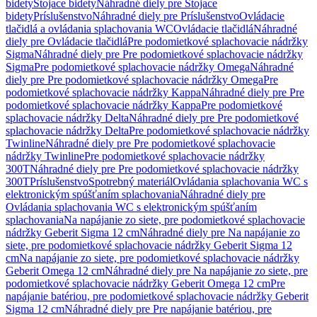
bidety
Stojace bidety
Náhradné diely pre Stojace
bidety
Príslušenstvo
Náhradné diely pre Príslušenstvo
Ovládacie
tlačidlá a ovládania splachovania WC
Ovládacie tlačidlá
Náhradné
diely pre Ovládacie tlačidlá
Pre podomietkové splachovacie nádržky
Sigma
Náhradné diely pre Pre podomietkové splachovacie nádržky
Sigma
Pre podomietkové splachovacie nádržky Omega
Náhradné
diely pre Pre podomietkové splachovacie nádržky Omega
Pre
podomietkové splachovacie nádržky Kappa
Náhradné diely pre Pre
podomietkové splachovacie nádržky Kappa
Pre podomietkové
splachovacie nádržky Delta
Náhradné diely pre Pre podomietkové
splachovacie nádržky Delta
Pre podomietkové splachovacie nádržky
Twinline
Náhradné diely pre Pre podomietkové splachovacie
nádržky Twinline
Pre podomietkové splachovacie nádržky
300T
Náhradné diely pre Pre podomietkové splachovacie nádržky
300T
Príslušenstvo
Spotrebný materiál
Ovládania splachovania WC s
elektronickým spúšťaním splachovania
Náhradné diely pre
Ovládania splachovania WC s elektronickým spúšťaním
splachovania
Na napájanie zo siete, pre podomietkové splachovacie
nádržky Geberit Sigma 12 cm
Náhradné diely pre Na napájanie zo
siete, pre podomietkové splachovacie nádržky Geberit Sigma 12
cm
Na napájanie zo siete, pre podomietkové splachovacie nádržky
Geberit Omega 12 cm
Náhradné diely pre Na napájanie zo siete, pre
podomietkové splachovacie nádržky Geberit Omega 12 cm
Pre
napájanie batériou, pre podomietkové splachovacie nádržky Geberit
Sigma 12 cm
Náhradné diely pre Pre napájanie batériou, pre