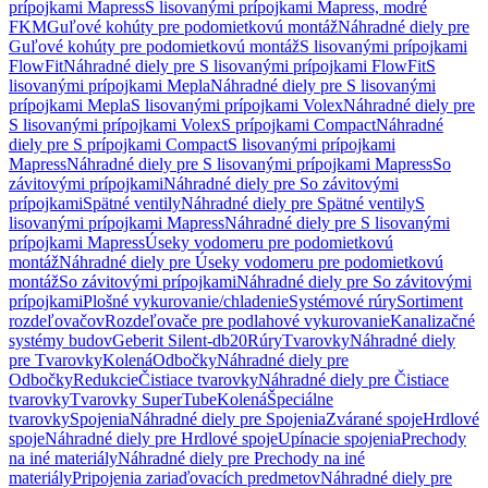
prípojkami Mapress
S lisovanými prípojkami Mapress, modré
FKM
Guľové kohúty pre podomietkovú montáž
Náhradné diely pre
Guľové kohúty pre podomietkovú montáž
S lisovanými prípojkami
FlowFit
Náhradné diely pre S lisovanými prípojkami FlowFit
S
lisovanými prípojkami Mepla
Náhradné diely pre S lisovanými
prípojkami Mepla
S lisovanými prípojkami Volex
Náhradné diely pre
S lisovanými prípojkami Volex
S prípojkami Compact
Náhradné
diely pre S prípojkami Compact
S lisovanými prípojkami
Mapress
Náhradné diely pre S lisovanými prípojkami Mapress
So
závitovými prípojkami
Náhradné diely pre So závitovými
prípojkami
Spätné ventily
Náhradné diely pre Spätné ventily
S
lisovanými prípojkami Mapress
Náhradné diely pre S lisovanými
prípojkami Mapress
Úseky vodomeru pre podomietkovú
montáž
Náhradné diely pre Úseky vodomeru pre podomietkovú
montáž
So závitovými prípojkami
Náhradné diely pre So závitovými
prípojkami
Plošné vykurovanie/chladenie
Systémové rúry
Sortiment
rozdeľovačov
Rozdeľovače pre podlahové vykurovanie
Kanalizačné
systémy budov
Geberit Silent-db20
Rúry
Tvarovky
Náhradné diely
pre Tvarovky
Kolená
Odbočky
Náhradné diely pre
Odbočky
Redukcie
Čistiace tvarovky
Náhradné diely pre Čistiace
tvarovky
Tvarovky SuperTube
Kolená
Špeciálne
tvarovky
Spojenia
Náhradné diely pre Spojenia
Zvárané spoje
Hrdlové
spoje
Náhradné diely pre Hrdlové spoje
Upínacie spojenia
Prechody
na iné materiály
Náhradné diely pre Prechody na iné
materiály
Pripojenia zariaďovacích predmetov
Náhradné diely pre