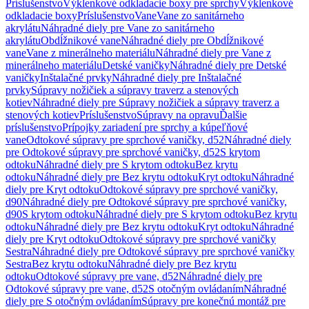
Príslušenstvo
Výklenkové odkladacie boxy pre sprchy
Výklenkové
odkladacie boxy
Príslušenstvo
Vane
Vane zo sanitárneho
akrylátu
Náhradné diely pre Vane zo sanitárneho
akrylátu
Obdĺžnikové vane
Náhradné diely pre Obdĺžnikové
vane
Vane z minerálneho materiálu
Náhradné diely pre Vane z
minerálneho materiálu
Detské vaničky
Náhradné diely pre Detské
vaničky
Inštalačné prvky
Náhradné diely pre Inštalačné
prvky
Súpravy nožičiek a súpravy traverz a stenových
kotiev
Náhradné diely pre Súpravy nožičiek a súpravy traverz a
stenových kotiev
Príslušenstvo
Súpravy na opravu
Ďalšie
príslušenstvo
Prípojky zariadení pre sprchy a kúpeľňové
vane
Odtokové súpravy pre sprchové vaničky, d52
Náhradné diely
pre Odtokové súpravy pre sprchové vaničky, d52
S krytom
odtoku
Náhradné diely pre S krytom odtoku
Bez krytu
odtoku
Náhradné diely pre Bez krytu odtoku
Kryt odtoku
Náhradné
diely pre Kryt odtoku
Odtokové súpravy pre sprchové vaničky,
d90
Náhradné diely pre Odtokové súpravy pre sprchové vaničky,
d90
S krytom odtoku
Náhradné diely pre S krytom odtoku
Bez krytu
odtoku
Náhradné diely pre Bez krytu odtoku
Kryt odtoku
Náhradné
diely pre Kryt odtoku
Odtokové súpravy pre sprchové vaničky
Sestra
Náhradné diely pre Odtokové súpravy pre sprchové vaničky
Sestra
Bez krytu odtoku
Náhradné diely pre Bez krytu
odtoku
Odtokové súpravy pre vane, d52
Náhradné diely pre
Odtokové súpravy pre vane, d52
S otočným ovládaním
Náhradné
diely pre S otočným ovládaním
Súpravy pre konečnú montáž pre