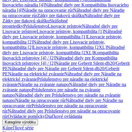
lisovacieho náradia [4]
Náhradné diely pre Kompatibilita lisovacieho
náradia [4]
Náradie na opracovanie rúr
Náhradné diely pre Náradie
na opracovanie rúr
Zátky pre tlakovú skúšku
Náhradné diely pre
Zátky pre tlakovú skúšku
Skúšobné
prostriedky
Príslušenstvo
Lisovacie prístroje
Náhradné diely pre
Lisovacie prístroje
Lisovacie prístroje, kompatibilita [1]
Náhradné
diely pre Lisovacie prístroje, kompatibilita [1]
Lisovacie prístroje,
kompatibilita [2]
Náhradné diely pre Lisovacie prístroje,
kompatibilita [2]
Lisovacie prístroje, kompatibilita [2XL]
Náhradné
diely pre Lisovacie prístroje, kompatibilita [2XL]
Kompatibilita
lisovacích prístrojov [4] / [2]
Náhradné diely pre Kompatibilita
lisovacích prístrojov [4] / [2]
Náradie pre Geberit Silent-db20/Geberit
PE
Náhradné diely pre Náradie pre Geberit Silent-db20/Geberit
PE
Náradie na elektrické zváranie
Náhradné diely pre Náradie na
elektrické zváranie
Príslušenstvo pre náradie na elektrické
zváranie
Náradie na zváranie natupo
Náhradné diely pre Náradie na
zváranie natupo
Príslušenstvo pre náradie na zváranie
natupo
Náhradné diely pre Príslušenstvo pre náradie na zváranie
natupo
Náradie na opracovanie rúr
Náhradné diely pre Náradie na
opracovanie rúr
Príslušenstvo pre náradie na opracovanie
rúr
Náhradné diely pre Príslušenstvo pre náradie na opracovanie
rúr
Ovládacie pomôcky
Diaľkové ovládania
Kategórie výrobku
Kúpeľňové série