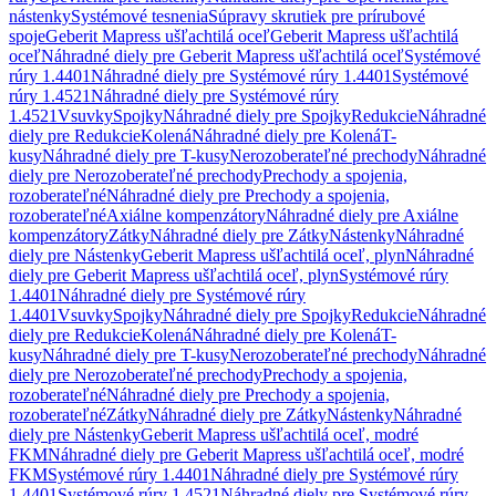
nástenky
Systémové tesnenia
Súpravy skrutiek pre prírubové
spoje
Geberit Mapress ušľachtilá oceľ
Geberit Mapress ušľachtilá
oceľ
Náhradné diely pre Geberit Mapress ušľachtilá oceľ
Systémové
rúry 1.4401
Náhradné diely pre Systémové rúry 1.4401
Systémové
rúry 1.4521
Náhradné diely pre Systémové rúry
1.4521
Vsuvky
Spojky
Náhradné diely pre Spojky
Redukcie
Náhradné
diely pre Redukcie
Kolená
Náhradné diely pre Kolená
T-
kusy
Náhradné diely pre T-kusy
Nerozoberateľné prechody
Náhradné
diely pre Nerozoberateľné prechody
Prechody a spojenia,
rozoberateľné
Náhradné diely pre Prechody a spojenia,
rozoberateľné
Axiálne kompenzátory
Náhradné diely pre Axiálne
kompenzátory
Zátky
Náhradné diely pre Zátky
Nástenky
Náhradné
diely pre Nástenky
Geberit Mapress ušľachtilá oceľ, plyn
Náhradné
diely pre Geberit Mapress ušľachtilá oceľ, plyn
Systémové rúry
1.4401
Náhradné diely pre Systémové rúry
1.4401
Vsuvky
Spojky
Náhradné diely pre Spojky
Redukcie
Náhradné
diely pre Redukcie
Kolená
Náhradné diely pre Kolená
T-
kusy
Náhradné diely pre T-kusy
Nerozoberateľné prechody
Náhradné
diely pre Nerozoberateľné prechody
Prechody a spojenia,
rozoberateľné
Náhradné diely pre Prechody a spojenia,
rozoberateľné
Zátky
Náhradné diely pre Zátky
Nástenky
Náhradné
diely pre Nástenky
Geberit Mapress ušľachtilá oceľ, modré
FKM
Náhradné diely pre Geberit Mapress ušľachtilá oceľ, modré
FKM
Systémové rúry 1.4401
Náhradné diely pre Systémové rúry
1.4401
Systémové rúry 1.4521
Náhradné diely pre Systémové rúry