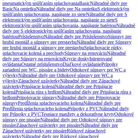
pneumatickým spúšťaním splachovania
Basic
Náhradné diely pre
Basic
Na omietku
Náhradné diely pre Na omietku
S elektronickým
spúšťaním splachovania, napájanie zo siete
Náhradné diely pre S
elektronickým spúšťaním splachovania, napájanie zo siete
S
elektronickým spúšťaním splachovania, napájanie batériou
Náhradné
diely pre S elektronickým spúšťaním splachovania, napájanie
batériou
Príslušenstvo
Náhradné diely pre Príslušenstvo
Súpravy pre
hrubú montáž a súpravy pre prestavbu
Náhradné diely pre Súpravy
pre hrubú montáž a súpravy pre prestavbu
Splachovacie rúrky,
splachovacie kolená a prechody
Súpravy na renováciu
Náhradné
diely pre Súpravy na renováciu
Krycie dosky
Integrované
ovládania
Ostatné príslušenstvo
Diaľkové ovládanie
Prípojky
zariadení pre WC, pisoáre a bidety
Odtokové súpravy pre WC a
výlevky
Náhradné diely pre Odtokové súpravy pre WC a
výlevky
Zápachové uzávierky
Náhradné diely pre Zápachové
uzávierky
Pripájacie kolená
Náhradné diely pre Pripájacie
kolená
Pripájacia rúra s hrdlom
Náhradné diely pre Pripájacia rúra s
hrdlom
Pripojovacie súpravy
Náhradné diely pre Pripojovacie
súpravy
Predĺženia splachovacieho kolena
Náhradné diely pre
Predĺženia splachovacieho kolena
Prípojky z PVC
Náhradné diely
pre Prípojky z PVC
Tesniace manžety a dekoratívne kryty
Odtokové
súpravy pre pisoáre
Náhradné diely pre Odtokové súpravy pre
pisoáre
Zápachové uzávierky pre pisoáre
Náhradné diely pre
Zápachové uzávierky pre pisoáre
Rúrkové zápachové
uzávierky
Náhradné diely pre Rúrkové zápachové