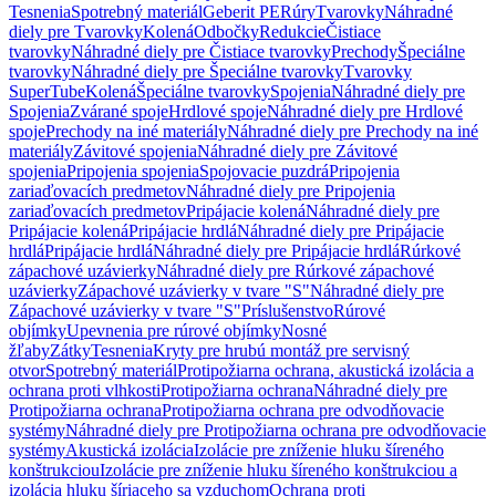
Tesnenia
Spotrebný materiál
Geberit PE
Rúry
Tvarovky
Náhradné
diely pre Tvarovky
Kolená
Odbočky
Redukcie
Čistiace
tvarovky
Náhradné diely pre Čistiace tvarovky
Prechody
Špeciálne
tvarovky
Náhradné diely pre Špeciálne tvarovky
Tvarovky
SuperTube
Kolená
Špeciálne tvarovky
Spojenia
Náhradné diely pre
Spojenia
Zvárané spoje
Hrdlové spoje
Náhradné diely pre Hrdlové
spoje
Prechody na iné materiály
Náhradné diely pre Prechody na iné
materiály
Závitové spojenia
Náhradné diely pre Závitové
spojenia
Pripojenia spojenia
Spojovacie puzdrá
Pripojenia
zariaďovacích predmetov
Náhradné diely pre Pripojenia
zariaďovacích predmetov
Pripájacie kolená
Náhradné diely pre
Pripájacie kolená
Pripájacie hrdlá
Náhradné diely pre Pripájacie
hrdlá
Pripájacie hrdlá
Náhradné diely pre Pripájacie hrdlá
Rúrkové
zápachové uzávierky
Náhradné diely pre Rúrkové zápachové
uzávierky
Zápachové uzávierky v tvare "S"
Náhradné diely pre
Zápachové uzávierky v tvare "S"
Príslušenstvo
Rúrové
objímky
Upevnenia pre rúrové objímky
Nosné
žľaby
Zátky
Tesnenia
Kryty pre hrubú montáž pre servisný
otvor
Spotrebný materiál
Protipožiarna ochrana, akustická izolácia a
ochrana proti vlhkosti
Protipožiarna ochrana
Náhradné diely pre
Protipožiarna ochrana
Protipožiarna ochrana pre odvodňovacie
systémy
Náhradné diely pre Protipožiarna ochrana pre odvodňovacie
systémy
Akustická izolácia
Izolácie pre zníženie hluku šíreného
konštrukciou
Izolácie pre zníženie hluku šíreného konštrukciou a
izolácia hluku šíriaceho sa vzduchom
Ochrana proti