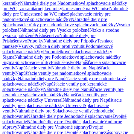
keramiky
Náhradné diely pre Nadomietkové splachovacie nádržky
pre WC, zo sanitárnej keramiky
Umiestnené na WC mise
Náhradné
diely pre Umiestnené na WC mise
Splachovacie rúrky pre
nadomietkové splachovacie nádržky
Náhradné diely pre
Splachovacie rúrky pre nadomietkové splachovacie nádržky
Vysoko
položené
Náhradné diely pre Vysoko položené
Nízko a stredne
vysoko položené
Príslušenstvo
Náhradné diely pre
Príslušenstvo
Prípojky
Náhradné diely pre Prípojky
Tesniace
manžety
Vsuvky, ružice a diely proti vzdutiu
Podomietkové
splachovacie nádržky
Podomietkové splachovacie nádržky
Sigma
Náhradné diely pre Podomietkové splachovacie nádržky
Sigma
Splachovacie rúrky
Príslušenstvo
Napúšťacie a splachovacie
ventily
Napúšťacie ventily
Náhradné diely pre Napúšťacie
ventily
Napúšťacie ventily pre nadomietkové splachovacie
nádržky
Náhradné diely pre Napúšťacie ventily pre nadomietkové
splachovacie nádržky
Napúšťacie ventily pre keramické
splachovacie nádržky
Náhradné diely pre Napúšťacie ventily pre
keramické splachovacie nádržky
Napúšťacie ventily pre
splachovacie nádržky Universal
Náhradné diely pre Napúšťacie
ventily pre splachovacie nádržky Universal
Splachovacie
ventily
Náhradné diely pre Splachovacie ventily
Jednoduché
splachovanie
Náhradné diely pre Jednoduché splachovanie
Dvojité
splachovanie
Náhradné diely pre Dvojité splachovanie
Vnútorné
súpravy
Náhradné diely pre Vnútorné súpravy
Dvojité
splachovanie
Náhradné diely pre Dvojité splachovanie
Zásobovacie