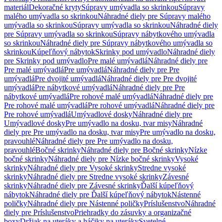
materiál
Dekoračné kryty
Súpravy umývadla so skrinkou
Súpravy
malého umývadla so skrinkou
Náhradné diely pre Súpravy malého
umývadla so skrinkou
Súpravy umývadla so skrinkou
Náhradné diely
pre Súpravy umývadla so skrinkou
Súpravy nábytkového umývadla
so skrinkou
Náhradné diely pre Súpravy nábytkového umývadla so
skrinkou
Kúpeľňový nábytok
Skrinky pod umývadlo
Náhradné diely
pre Skrinky pod umývadlo
Pre malé umývadlá
Náhradné diely pre
Pre malé umývadlá
Pre umývadlá
Náhradné diely pre Pre
umývadlá
Pre dvojité umývadlá
Náhradné diely pre Pre dvojité
umývadlá
Pre nábytkové umývadlá
Náhradné diely pre Pre
nábytkové umývadlá
Pre rohové malé umývadlá
Náhradné diely pre
Pre rohové malé umývadlá
Pre rohové umývadlá
Náhradné diely pre
Pre rohové umývadlá
Umývadlové dosky
Náhradné diely pre
Umývadlové dosky
Pre umývadlo na dosku, tvar misy
Náhradné
diely pre Pre umývadlo na dosku, tvar misy
Pre umývadlo na dosku,
pravouhlé
Náhradné diely pre Pre umývadlo na dosku,
pravouhlé
Bočné skrinky
Náhradné diely pre Bočné skrinky
Nízke
bočné skrinky
Náhradné diely pre Nízke bočné skrinky
Vysoké
skrinky
Náhradné diely pre Vysoké skrinky
Stredne vysoké
skrinky
Náhradné diely pre Stredne vysoké skrinky
Závesné
skrinky
Náhradné diely pre Závesné skrinky
Ďalší kúpeľňový
nábytok
Náhradné diely pre Ďalší kúpeľňový nábytok
Nástenné
poličky
Náhradné diely pre Nástenné poličky
Príslušenstvo
Náhradné
diely pre Príslušenstvo
Priehradky do zásuvky a organizačné
boxy
Držiak na uteráky a háčiky na uteráky
Svetelné