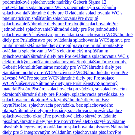
podomietkové splachovacie nádržky Geberit Sigma 12
cm
Ovládania splachovania WC s pneumatickým spúšťaním
splachovania
Náhradné diely pre Ovládania splachovania WC s
pneumatickým spúšťaním splachovania
Pre dvojité
splachovanie
Náhradné diely pre Pre dvojité splachovanie
Pre
jednoduché splachovanie
Náhradné diely pre Pre jednoduché
splachovanie
Príslušenstvo pre ovládania splachovania WC
Náhradné
diely pre Príslušenstvo pre ovládania splachovania WC
Súprava pre
hrubú montáž
Náhradné diely pre Súprava pre hrubú montáž
Pre
ovládania splachovania WC s elektronickým spúšťaním
splachovania
Náhradné diely pre Pre ovládania splachovania WC s
elektronickým spúšťaním splachovania
Spojenia
Sanitárne moduly
Geberit Monolith
Sanitárne moduly pre WC
Náhradné diely pre
Sanitárne moduly pre WC
Pre závesné WC
Náhradné diely pre Pre
závesné WC
Pre stojace WC
Náhradné diely pre Pre stojace
WC
Príslušenstvo
Náhradné diely pre Príslušenstvo
Spotrebný
materiál
Pisoáre
Pisoáre, splachovacia prevádzka, so splachovacím
okrajom
Náhradné diely pre Pisoáre, splachovacia prevádzka, so
splachovacím okrajom
Bez krytu
Náhradné diely pre Bez
krytu
Pisoáre, splachovacia prevádzka, bez splachovacieho
okraja
Náhradné diely pre Pisoáre, splachovacia prevádzka, bez
splachovacieho okraja
Pre povrchové alebo skryté ovládanie
pisoára
Náhradné diely pre Pre povrchové alebo skryté ovládanie
pisoára
S integrovaným ovládaním splachovania pisoárov
Náhradné
diely pre S integrovaným ovládaním splachovania pisoárov
Pre