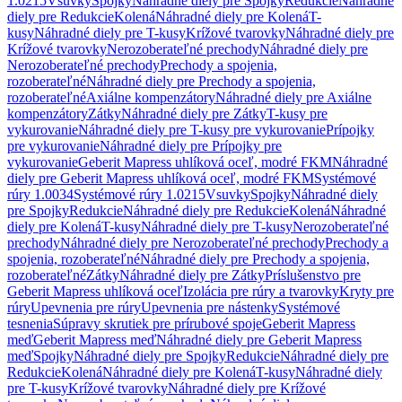
1.0215
Vsuvky
Spojky
Náhradné diely pre Spojky
Redukcie
Náhradné
diely pre Redukcie
Kolená
Náhradné diely pre Kolená
T-
kusy
Náhradné diely pre T-kusy
Krížové tvarovky
Náhradné diely pre
Krížové tvarovky
Nerozoberateľné prechody
Náhradné diely pre
Nerozoberateľné prechody
Prechody a spojenia,
rozoberateľné
Náhradné diely pre Prechody a spojenia,
rozoberateľné
Axiálne kompenzátory
Náhradné diely pre Axiálne
kompenzátory
Zátky
Náhradné diely pre Zátky
T-kusy pre
vykurovanie
Náhradné diely pre T-kusy pre vykurovanie
Prípojky
pre vykurovanie
Náhradné diely pre Prípojky pre
vykurovanie
Geberit Mapress uhlíková oceľ, modré FKM
Náhradné
diely pre Geberit Mapress uhlíková oceľ, modré FKM
Systémové
rúry 1.0034
Systémové rúry 1.0215
Vsuvky
Spojky
Náhradné diely
pre Spojky
Redukcie
Náhradné diely pre Redukcie
Kolená
Náhradné
diely pre Kolená
T-kusy
Náhradné diely pre T-kusy
Nerozoberateľné
prechody
Náhradné diely pre Nerozoberateľné prechody
Prechody a
spojenia, rozoberateľné
Náhradné diely pre Prechody a spojenia,
rozoberateľné
Zátky
Náhradné diely pre Zátky
Príslušenstvo pre
Geberit Mapress uhlíková oceľ
Izolácia pre rúry a tvarovky
Kryty pre
rúry
Upevnenia pre rúry
Upevnenia pre nástenky
Systémové
tesnenia
Súpravy skrutiek pre prírubové spoje
Geberit Mapress
meď
Geberit Mapress meď
Náhradné diely pre Geberit Mapress
meď
Spojky
Náhradné diely pre Spojky
Redukcie
Náhradné diely pre
Redukcie
Kolená
Náhradné diely pre Kolená
T-kusy
Náhradné diely
pre T-kusy
Krížové tvarovky
Náhradné diely pre Krížové