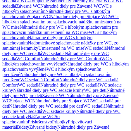
sedadlá a WC-kompletné zariadenia
Spotrebný materiál
WC a WC
sedadlá
Závesné WC
Náhradné diely pre Závesné WC
WC s
hlbokým splachovaním
Náhradné diely pre WC s hlbokým
splachovaním
Stojace WC
Náhradné diely pre Stojace WC
WC s
hlbokým splachovaním pre splachovaciu nádržku umiestnenú na
WC mise
Náhradné diely pre WC s hlbokým splachovaním pre
splachovaciu nádržku umiestnenú na WC mise
WC s hlbokým
splachovaním
Náhradné diely pre WC s hlbokým
splachovaním
Nadomietkové splachovacie nádržky pre WC, zo
sanitárnej keramiky
Umiestnené na WC mise
WC sedadlá
Náhradné
diely pre WC sedadlá
WC sedadlá
Náhradné diely pre WC
sedadlá
WC Comfort
Náhradné diely pre WC Comfort
WC s
hlbokým splachovaním vyvýšené
Náhradné diely pre WC s hlbokým
splachovaním vyvýšené
WC s hlbokým splachovaním
predĺžené
Náhradné diely pre WC s hlbokým splachovaním
predĺžené
WC sedadlá Comfort
Náhradné diely pre WC sedadlá
Comfort
WC sedadlá
Náhradné diely pre WC sedadlá
WC sedacie
kruhy
Náhradné diely pre WC sedacie kruhy
WC pre deti
Náhradné
diely pre WC pre deti
Závesné WC
Náhradné diely pre Závesné
WC
Stojace WC
Náhradné diely pre Stojace WC
WC sedadlá pre
deti
Náhradné diely pre WC sedadlá pre deti
WC sedadlá
Náhradné
diely pre WC sedadlá
WC sedacie kruhy
Náhradné diely pre WC
sedacie kruhy
Nášľapné WC
So
splachovaním
Príslušenstvo
Prípojky
Pripevňovací
materiál
Bidety
Závesné bidety
Náhradné diely pre Závesné