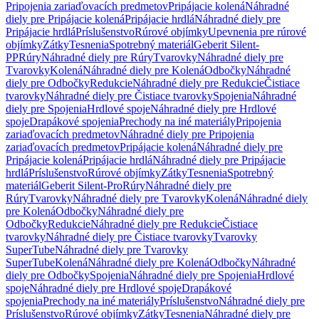
Pripojenia zariaďovacích predmetov
Pripájacie kolená
Náhradné
diely pre Pripájacie kolená
Pripájacie hrdlá
Náhradné diely pre
Pripájacie hrdlá
Príslušenstvo
Rúrové objímky
Upevnenia pre rúrové
objímky
Zátky
Tesnenia
Spotrebný materiál
Geberit Silent-
PP
Rúry
Náhradné diely pre Rúry
Tvarovky
Náhradné diely pre
Tvarovky
Kolená
Náhradné diely pre Kolená
Odbočky
Náhradné
diely pre Odbočky
Redukcie
Náhradné diely pre Redukcie
Čistiace
tvarovky
Náhradné diely pre Čistiace tvarovky
Spojenia
Náhradné
diely pre Spojenia
Hrdlové spoje
Náhradné diely pre Hrdlové
spoje
Drapákové spojenia
Prechody na iné materiály
Pripojenia
zariaďovacích predmetov
Náhradné diely pre Pripojenia
zariaďovacích predmetov
Pripájacie kolená
Náhradné diely pre
Pripájacie kolená
Pripájacie hrdlá
Náhradné diely pre Pripájacie
hrdlá
Príslušenstvo
Rúrové objímky
Zátky
Tesnenia
Spotrebný
materiál
Geberit Silent-Pro
Rúry
Náhradné diely pre
Rúry
Tvarovky
Náhradné diely pre Tvarovky
Kolená
Náhradné diely
pre Kolená
Odbočky
Náhradné diely pre
Odbočky
Redukcie
Náhradné diely pre Redukcie
Čistiace
tvarovky
Náhradné diely pre Čistiace tvarovky
Tvarovky
SuperTube
Náhradné diely pre Tvarovky
SuperTube
Kolená
Náhradné diely pre Kolená
Odbočky
Náhradné
diely pre Odbočky
Spojenia
Náhradné diely pre Spojenia
Hrdlové
spoje
Náhradné diely pre Hrdlové spoje
Drapákové
spojenia
Prechody na iné materiály
Príslušenstvo
Náhradné diely pre
Príslušenstvo
Rúrové objímky
Zátky
Tesnenia
Náhradné diely pre