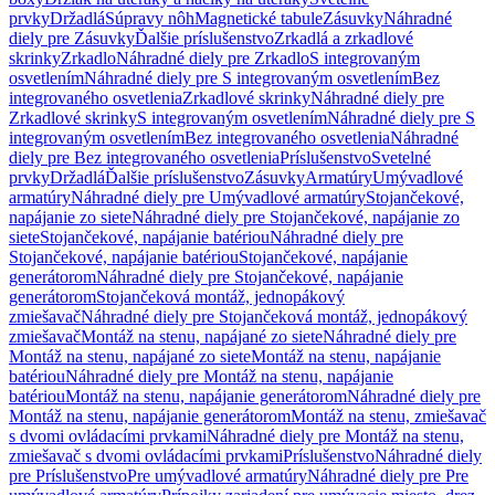
prvky
Držadlá
Súpravy nôh
Magnetické tabule
Zásuvky
Náhradné
diely pre Zásuvky
Ďalšie príslušenstvo
Zrkadlá a zrkadlové
skrinky
Zrkadlo
Náhradné diely pre Zrkadlo
S integrovaným
osvetlením
Náhradné diely pre S integrovaným osvetlením
Bez
integrovaného osvetlenia
Zrkadlové skrinky
Náhradné diely pre
Zrkadlové skrinky
S integrovaným osvetlením
Náhradné diely pre S
integrovaným osvetlením
Bez integrovaného osvetlenia
Náhradné
diely pre Bez integrovaného osvetlenia
Príslušenstvo
Svetelné
prvky
Držadlá
Ďalšie príslušenstvo
Zásuvky
Armatúry
Umývadlové
armatúry
Náhradné diely pre Umývadlové armatúry
Stojančekové,
napájanie zo siete
Náhradné diely pre Stojančekové, napájanie zo
siete
Stojančekové, napájanie batériou
Náhradné diely pre
Stojančekové, napájanie batériou
Stojančekové, napájanie
generátorom
Náhradné diely pre Stojančekové, napájanie
generátorom
Stojančeková montáž, jednopákový
zmiešavač
Náhradné diely pre Stojančeková montáž, jednopákový
zmiešavač
Montáž na stenu, napájané zo siete
Náhradné diely pre
Montáž na stenu, napájané zo siete
Montáž na stenu, napájanie
batériou
Náhradné diely pre Montáž na stenu, napájanie
batériou
Montáž na stenu, napájanie generátorom
Náhradné diely pre
Montáž na stenu, napájanie generátorom
Montáž na stenu, zmiešavač
s dvomi ovládacími prvkami
Náhradné diely pre Montáž na stenu,
zmiešavač s dvomi ovládacími prvkami
Príslušenstvo
Náhradné diely
pre Príslušenstvo
Pre umývadlové armatúry
Náhradné diely pre Pre