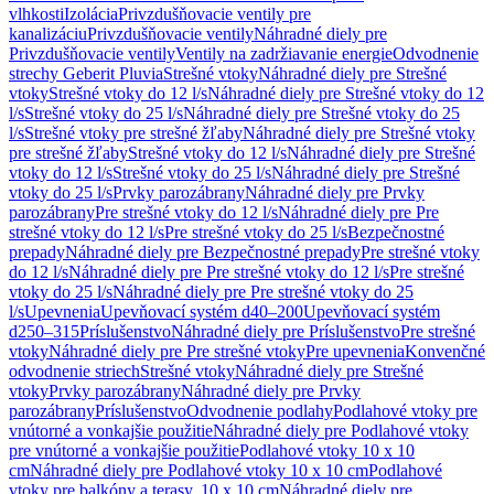
vlhkosti
Izolácia
Privzdušňovacie ventily pre
kanalizáciu
Privzdušňovacie ventily
Náhradné diely pre
Privzdušňovacie ventily
Ventily na zadržiavanie energie
Odvodnenie
strechy Geberit Pluvia
Strešné vtoky
Náhradné diely pre Strešné
vtoky
Strešné vtoky do 12 l/s
Náhradné diely pre Strešné vtoky do 12
l/s
Strešné vtoky do 25 l/s
Náhradné diely pre Strešné vtoky do 25
l/s
Strešné vtoky pre strešné žľaby
Náhradné diely pre Strešné vtoky
pre strešné žľaby
Strešné vtoky do 12 l/s
Náhradné diely pre Strešné
vtoky do 12 l/s
Strešné vtoky do 25 l/s
Náhradné diely pre Strešné
vtoky do 25 l/s
Prvky parozábrany
Náhradné diely pre Prvky
parozábrany
Pre strešné vtoky do 12 l/s
Náhradné diely pre Pre
strešné vtoky do 12 l/s
Pre strešné vtoky do 25 l/s
Bezpečnostné
prepady
Náhradné diely pre Bezpečnostné prepady
Pre strešné vtoky
do 12 l/s
Náhradné diely pre Pre strešné vtoky do 12 l/s
Pre strešné
vtoky do 25 l/s
Náhradné diely pre Pre strešné vtoky do 25
l/s
Upevnenia
Upevňovací systém d40–200
Upevňovací systém
d250–315
Príslušenstvo
Náhradné diely pre Príslušenstvo
Pre strešné
vtoky
Náhradné diely pre Pre strešné vtoky
Pre upevnenia
Konvenčné
odvodnenie striech
Strešné vtoky
Náhradné diely pre Strešné
vtoky
Prvky parozábrany
Náhradné diely pre Prvky
parozábrany
Príslušenstvo
Odvodnenie podlahy
Podlahové vtoky pre
vnútorné a vonkajšie použitie
Náhradné diely pre Podlahové vtoky
pre vnútorné a vonkajšie použitie
Podlahové vtoky 10 x 10
cm
Náhradné diely pre Podlahové vtoky 10 x 10 cm
Podlahové
vtoky pre balkóny a terasy, 10 x 10 cm
Náhradné diely pre