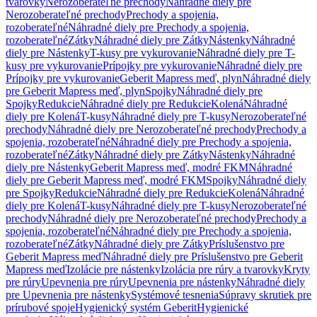
tvarovky
Nerozoberateľné prechody
Náhradné diely pre
Nerozoberateľné prechody
Prechody a spojenia,
rozoberateľné
Náhradné diely pre Prechody a spojenia,
rozoberateľné
Zátky
Náhradné diely pre Zátky
Nástenky
Náhradné
diely pre Nástenky
T-kusy pre vykurovanie
Náhradné diely pre T-
kusy pre vykurovanie
Prípojky pre vykurovanie
Náhradné diely pre
Prípojky pre vykurovanie
Geberit Mapress meď, plyn
Náhradné diely
pre Geberit Mapress meď, plyn
Spojky
Náhradné diely pre
Spojky
Redukcie
Náhradné diely pre Redukcie
Kolená
Náhradné
diely pre Kolená
T-kusy
Náhradné diely pre T-kusy
Nerozoberateľné
prechody
Náhradné diely pre Nerozoberateľné prechody
Prechody a
spojenia, rozoberateľné
Náhradné diely pre Prechody a spojenia,
rozoberateľné
Zátky
Náhradné diely pre Zátky
Nástenky
Náhradné
diely pre Nástenky
Geberit Mapress meď, modré FKM
Náhradné
diely pre Geberit Mapress meď, modré FKM
Spojky
Náhradné diely
pre Spojky
Redukcie
Náhradné diely pre Redukcie
Kolená
Náhradné
diely pre Kolená
T-kusy
Náhradné diely pre T-kusy
Nerozoberateľné
prechody
Náhradné diely pre Nerozoberateľné prechody
Prechody a
spojenia, rozoberateľné
Náhradné diely pre Prechody a spojenia,
rozoberateľné
Zátky
Náhradné diely pre Zátky
Príslušenstvo pre
Geberit Mapress meď
Náhradné diely pre Príslušenstvo pre Geberit
Mapress meď
Izolácie pre nástenky
Izolácia pre rúry a tvarovky
Kryty
pre rúry
Upevnenia pre rúry
Upevnenia pre nástenky
Náhradné diely
pre Upevnenia pre nástenky
Systémové tesnenia
Súpravy skrutiek pre
prírubové spoje
Hygienický systém Geberit
Hygienické