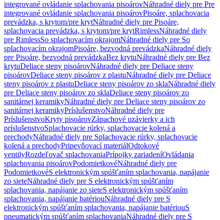
integrované ovládanie splachovania pisoárov
Náhradné diely pre Pre
integrované ovládanie splachovania pisoárov
Pisoáre, splachovacia
prevádzka, s krytom/pre kryt
Náhradné diely pre Pisoáre,
splachovacia prevádzka, s krytom/pre kryt
Rimless
Náhradné diely
pre Rimless
So splachovacím okrajom
Náhradné diely pre So
splachovacím okrajom
Pisoáre, bezvodná prevádzka
Náhradné diely
pre Pisoáre, bezvodná prevádzka
Bez krytu
Náhradné diely pre Bez
krytu
Deliace steny pisoárov
Náhradné diely pre Deliace steny
pisoárov
Deliace steny pisoárov z plastu
Náhradné diely pre Deliace
steny pisoárov z plastu
Deliace steny pisoárov zo skla
Náhradné diely
pre Deliace steny pisoárov zo skla
Deliace steny pisoárov zo
sanitárnej keramiky
Náhradné diely pre Deliace steny pisoárov zo
sanitárnej keramiky
Príslušenstvo
Náhradné diely pre
Príslušenstvo
Kryty pisoárov
Zápachové uzávierky a ich
príslušenstvo
Splachovacie rúrky, splachovacie kolená a
prechody
Náhradné diely pre Splachovacie rúrky, splachovacie
kolená a prechody
Pripevňovací materiál
Odtokové
ventily
Rozdeľovač splachovania
Prípojky zariadení
Ovládania
splachovania pisoárov
Podomietkové
Náhradné diely pre
Podomietkové
S elektronickým spúšťaním splachovania, napájanie
zo siete
Náhradné diely pre S elektronickým spúšťaním
splachovania, napájanie zo siete
S elektronickým spúšťaním
splachovania, napájanie batériou
Náhradné diely pre S
elektronickým spúšťaním splachovania, napájanie batériou
S
pneumatickým spúšťaním splachovania
Náhradné diely pre S