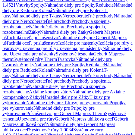
1.4521
Vsuvky
Spojky
Náhradné diely pre Spojky
Redukcie
Náhradné
diely pre Redukcie
Kolená
Náhradné diely pre Kolená
T-
kusy
Náhradné diely pre T-kusy
Nerozoberateľné prechody
Náhradné
diely pre Nerozoberateľné prechody
Prechody a spojenia,
rozoberateľné
Náhradné diely pre Prechody a spojenia,
rozoberateľné
Zátky
Náhradné diely pre Zátky
Geberit Mapress
ušľachtilá oceľ, príslušenstvo
Náhradné diely pre Geberit Mapress
ušľachtilá oceľ, príslušenstvo
Izolácie pre nástenky
Izolácia pre rúry a
tvarovky
Upevnenia pre rúry
Upevnenia pre nástenky
Náhradné diely
pre Upevnenia pre nástenky
Systémové tesnenia
Geberit Mapress
therm
Systémové rúry Therm
Tvarovka
Náhradné diely pre
Tvarovka
Spojky
Náhradné diely pre Spojky
Redukcie
Náhradné
diely pre Redukcie
Kolená
Náhradné diely pre Kolená
T-
kusy
Náhradné diely pre T-kusy
Nerozoberateľné prechody
Náhradné
diely pre Nerozoberateľné prechody
Prechody a spojenia,
rozoberateľné
Náhradné diely pre Prechody a spojenia,
rozoberateľné
Axiálne kompenzátory
Náhradné diely pre Axiálne
kompenzátory
Zátky
Náhradné diely pre Zátky
T-kusy pre
vykurovanie
Náhradné diely pre T-kusy pre vykurovanie
Prípojky
pre vykurovanie
Náhradné diely pre Prípojky pre
vykurovanie
Príslušenstvo pre Geberit Mapress Therm
Systémové
tesnenia
Upevnenia pre rúry
Geberit Mapress uhlíková oceľ
Geberit
Mapress uhlíková oceľ
Náhradné diely pre Geberit Mapress
uhlíková oceľ
Systémové rúry 1.0034
Systémové rúry