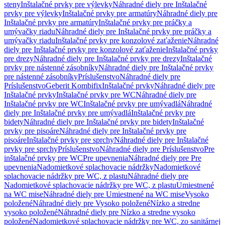
steny
Inštalačné prvky pre výlevky
Náhradné diely pre Inštalačné
prvky pre výlevky
Inštalačné prvky pre armatúry
Náhradné diely pre
Inštalačné prvky pre armatúry
Inštalačné prvky pre práčky a
umývačky riadu
Náhradné diely pre Inštalačné prvky pre práčky a
umývačky riadu
Inštalačné prvky pre konzolové zaťaženie
Náhradné
diely pre Inštalačné prvky pre konzolové zaťaženie
Inštalačné prvky
pre drezy
Náhradné diely pre Inštalačné prvky pre drezy
Inštalačné
prvky pre nástenné zásobníky
Náhradné diely pre Inštalačné prvky
pre nástenné zásobníky
Príslušenstvo
Náhradné diely pre
Príslušenstvo
Geberit Kombifix
Inštalačné prvky
Náhradné diely pre
Inštalačné prvky
Inštalačné prvky pre WC
Náhradné diely pre
Inštalačné prvky pre WC
Inštalačné prvky pre umývadlá
Náhradné
diely pre Inštalačné prvky pre umývadlá
Inštalačné prvky pre
bidety
Náhradné diely pre Inštalačné prvky pre bidety
Inštalačné
prvky pre pisoáre
Náhradné diely pre Inštalačné prvky pre
pisoáre
Inštalačné prvky pre sprchy
Náhradné diely pre Inštalačné
prvky pre sprchy
Príslušenstvo
Náhradné diely pre Príslušenstvo
Pre
inštalačné prvky pre WC
Pre upevnenia
Náhradné diely pre Pre
upevnenia
Nadomietkové splachovacie nádržky
Nadomietkové
splachovacie nádržky pre WC, z plastu
Náhradné diely pre
Nadomietkové splachovacie nádržky pre WC, z plastu
Umiestnené
na WC mise
Náhradné diely pre Umiestnené na WC mise
Vysoko
položené
Náhradné diely pre Vysoko položené
Nízko a stredne
vysoko položené
Náhradné diely pre Nízko a stredne vysoko
položené
Nadomietkové splachovacie nádržky pre WC, zo sanitárnej