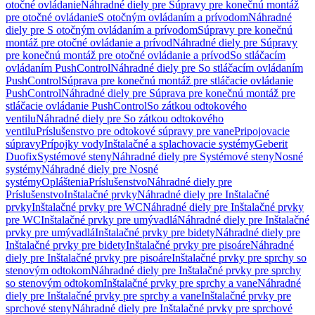
otočné ovládanie
Náhradné diely pre Súpravy pre konečnú montáž
pre otočné ovládanie
S otočným ovládaním a prívodom
Náhradné
diely pre S otočným ovládaním a prívodom
Súpravy pre konečnú
montáž pre otočné ovládanie a prívod
Náhradné diely pre Súpravy
pre konečnú montáž pre otočné ovládanie a prívod
So stláčacím
ovládaním PushControl
Náhradné diely pre So stláčacím ovládaním
PushControl
Súprava pre konečnú montáž pre stláčacie ovládanie
PushControl
Náhradné diely pre Súprava pre konečnú montáž pre
stláčacie ovládanie PushControl
So zátkou odtokového
ventilu
Náhradné diely pre So zátkou odtokového
ventilu
Príslušenstvo pre odtokové súpravy pre vane
Pripojovacie
súpravy
Prípojky vody
Inštalačné a splachovacie systémy
Geberit
Duofix
Systémové steny
Náhradné diely pre Systémové steny
Nosné
systémy
Náhradné diely pre Nosné
systémy
Opláštenia
Príslušenstvo
Náhradné diely pre
Príslušenstvo
Inštalačné prvky
Náhradné diely pre Inštalačné
prvky
Inštalačné prvky pre WC
Náhradné diely pre Inštalačné prvky
pre WC
Inštalačné prvky pre umývadlá
Náhradné diely pre Inštalačné
prvky pre umývadlá
Inštalačné prvky pre bidety
Náhradné diely pre
Inštalačné prvky pre bidety
Inštalačné prvky pre pisoáre
Náhradné
diely pre Inštalačné prvky pre pisoáre
Inštalačné prvky pre sprchy so
stenovým odtokom
Náhradné diely pre Inštalačné prvky pre sprchy
so stenovým odtokom
Inštalačné prvky pre sprchy a vane
Náhradné
diely pre Inštalačné prvky pre sprchy a vane
Inštalačné prvky pre
sprchové steny
Náhradné diely pre Inštalačné prvky pre sprchové