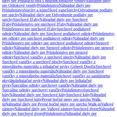
diely pre Pripájacia rúra s hrdlom
Odtokové ventily
Náhradné diely
pre Odtokové ventily
Príslušenstvo
Náhradné diely pre
Príslušenstvo
Sprchy a kúpeľňové vane
Sprchy
Odvodnenie podlahy
pre sprchy
Náhradné diely pre Odvodnenie podlahy pre
sprchy
Sprchové žľaby
Náhradné diely pre Sprchové
žľaby
Príslušenstvo pre sprchové žľaby
Náhradné diely pre
Príslušenstvo pre sprchové žľaby
Sprchové podlahové
odtoky
Náhradné diely pre Sprchové podlahové odtoky
Príslušenstvo
pre odtoky pre sprchové podlahové odtoky
Náhradné diely pre
Príslušenstvo pre odtoky pre sprchové podlahové odtoky
Stenové
odtoky
Náhradné diely pre Stenové odtoky
Príslušenstvo pre stenové
odtoky
Náhradné diely pre Príslušenstvo pre stenové
odtoky
Sprchové vaničky a sprchové plochy
Náhradné diely pre
Sprchové vaničky a sprchové plochy
Sprchové vaničky z
minerálneho materiálu a inštalačné prvky Geberit Duofix
Sprchové
vaničky z minerálneho materiálu
Náhradné diely pre Sprchové
vaničky z minerálneho materiálu
Sprchové vaničky zo sanitárneho
akrylátu
Inštalačné prvky
Náhradné diely pre Inštalačné
prvky
Špeciálne odtoky sprchovej vaničky
Náhradné diely pre
Špeciálne odtoky sprchovej vaničky
Príslušenstvo
Sprchové
kúty
Náhradné diely pre Sprchové kúty
Sprchové kúty
Náhradné
diely pre Sprchové kúty
Pevné bočné steny pre sprchu Walk-
in
Náhradné diely pre Pevné bočné steny pre sprchu Walk-in
Vaňové
zásteny
Náhradné diely pre Vaňové zásteny
Sprchové dvere
Náhradné
diely pre Sprchové dvere
Príslušenstvo
Náhradné diely pre