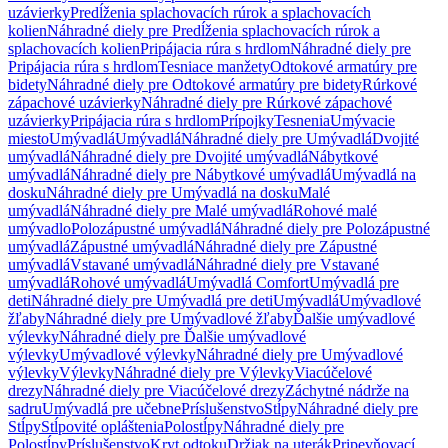
uzávierky
Predĺženia splachovacích rúrok a splachovacích
kolien
Náhradné diely pre Predĺženia splachovacích rúrok a
splachovacích kolien
Pripájacia rúra s hrdlom
Náhradné diely pre
Pripájacia rúra s hrdlom
Tesniace manžety
Odtokové armatúry pre
bidety
Náhradné diely pre Odtokové armatúry pre bidety
Rúrkové
zápachové uzávierky
Náhradné diely pre Rúrkové zápachové
uzávierky
Pripájacia rúra s hrdlom
Prípojky
Tesnenia
Umývacie
miesto
Umývadlá
Umývadlá
Náhradné diely pre Umývadlá
Dvojité
umývadlá
Náhradné diely pre Dvojité umývadlá
Nábytkové
umývadlá
Náhradné diely pre Nábytkové umývadlá
Umývadlá na
dosku
Náhradné diely pre Umývadlá na dosku
Malé
umývadlá
Náhradné diely pre Malé umývadlá
Rohové malé
umývadlo
Polozápustné umývadlá
Náhradné diely pre Polozápustné
umývadlá
Zápustné umývadlá
Náhradné diely pre Zápustné
umývadlá
Vstavané umývadlá
Náhradné diely pre Vstavané
umývadlá
Rohové umývadlá
Umývadlá Comfort
Umývadlá pre
deti
Náhradné diely pre Umývadlá pre deti
Umývadlá
Umývadlové
žľaby
Náhradné diely pre Umývadlové žľaby
Ďalšie umývadlové
výlevky
Náhradné diely pre Ďalšie umývadlové
výlevky
Umývadlové výlevky
Náhradné diely pre Umývadlové
výlevky
Výlevky
Náhradné diely pre Výlevky
Viacúčelové
drezy
Náhradné diely pre Viacúčelové drezy
Záchytné nádrže na
sadru
Umývadlá pre učebne
Príslušenstvo
Stĺpy
Náhradné diely pre
Stĺpy
Stĺpovité opláštenia
Polostĺpy
Náhradné diely pre
Polostĺpy
Príslušenstvo
Kryt odtoku
Držiak na uterák
Pripevňovací