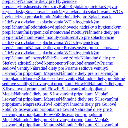
preplachy
Náhradné diely pre Hygienické
preplachy
Príslušenstvo
Senzory
Káble
Regulátor prietoku
Kryty a
krycie dosky
Splachovacie nádržky a ovládania splachovania WC s
hygienickým prepláchnutím
Náhradné diely pre Splachovacie
nádržky a ovládania splachovania WC s hygienickým
prepláchnutím
Podomietkové splachovacie nádržky s hygienickým
prepláchnutím
Hygienické montované moduly
Náhradné diely pre
Hygienické montované moduly
Príslušenstvo pre splachovacie
nádržky a ovládania splachovania WC s hygienickým
prepláchnutím
Náhradné diely pre Príslušenstvo pre splachovacie
nádržky a ovládania splachovania WC s hygienickým
prepláchnutím
Senzory
Káble
Sieťové zdroje
Náhradné diely pre
Sieťové zdroje
Sieťové komponenty
Potrubné armatúry
Priame
sedlové ventily
Náhradné diely pre Priame sedlové ventily
S
lisovanými prípojkami Mapress
Náhradné diely pre S lisovanými
prípojkami Mapress
Šikmé sedlové ventily
Náhradné diely pre Šikmé
sedlové ventily
S lisovanými prípojkami FlowFit
Náhradné diely pre
S lisovanými prípojkami FlowFit
S lisovanými prípojkami
Mepla
Náhradné diely pre S lisovanými prípojkami Mepla
S
lisovanými prípojkami Mapress
Náhradné diely pre S lisovanými
prípojkami Mapress
Guľové kohúty
Náhradné diely pre Guľové
kohúty
S lisovanými prípojkami FlowFit
Náhradné diely pre S
lisovanými prípojkami FlowFit
S lisovanými prípojkami
Mepla
Náhradné diely pre S lisovanými prípojkami Mepla
S
lisovanými prípojkami Mapress
Náhradné diely pre S lisovanými