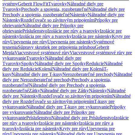
systémy
Geberit FlowFit
Tvarovky
Náhradné diely pre
Tvarovky
Prechody a spojenia, rozoberateľné
Náhradné diely pre
Prechody a spojenia, rozoberateľné
Nástenky
Náhradné diely pre
Nástenky
Rozdeľovače so závitovým pripojením
Prípojky pre
ohrievanie
Náhradné diely pre Prípojky pre
ohrievanie
Príslušenstvo
Izolácie pre rúry a tvarovky
Izolácie pre
nástenky
Izolácia pre rúry a tvarovky
Izolácia pre nástenky
Kryty pre
rúry
Upevnenia pre rúry
Upevnenia pre nástenky
Systémové
tesnenia
Súpravy skrutiek pre pripojenia prírubou
Geberit
Mepla
Viacvrstvové systémové rúry
Viacvrstvové systémové rúry pre
vykurovanie
Tvarovky
Náhradné diely pre
Tvarovky
Spojky
Náhradné diely pre Spojky
Redukcie
Náhradné
diely pre Redukcie
Kolená
Náhradné diely pre Kolená
T-
kusy
Náhradné diely pre T-kusy
Nerozoberateľné prechody
Náhradné
diely pre Nerozoberateľné prechody
Prechody a spojenia,
rozoberateľné
Náhradné diely pre Prechody a spojenia,
rozoberateľné
Zátky
Náhradné diely pre Zátky
Nástenky
Náhradné
diely pre Nástenky
Rozdeľovače so závitovým pripojením
Náhradné
diely pre Rozdeľovače so závitovým pripojením
T-kusy pre
vykurovanie
Náhradné diely pre T-kusy pre vykurovanie
Prípojky
pre vykurovanie
Náhradné diely pre Prípojky pre
vykurovanie
Príslušenstvo
Náhradné diely pre Príslušenstvo
Izolácie
pre rúry a tvarovky
Izolácie pre nástenky
Izolácia pre rúry a
tvarovky
Izolácia pre nástenky
Kryty pre rúry
Upevnenia pre
rúry
Upevnenia pre nástenky
Náhradné diely pre Upevnenia pre