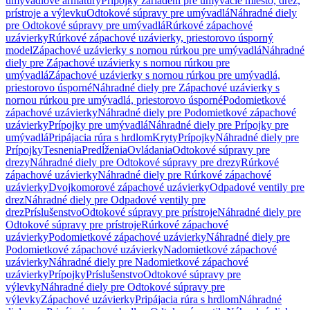
umývadlové armatúry
Prípojky zariadení pre umývacie miesto, drez,
prístroje a výlevku
Odtokové súpravy pre umývadlá
Náhradné diely
pre Odtokové súpravy pre umývadlá
Rúrkové zápachové
uzávierky
Rúrkové zápachové uzávierky, priestorovo úsporný
model
Zápachové uzávierky s nornou rúrkou pre umývadlá
Náhradné
diely pre Zápachové uzávierky s nornou rúrkou pre
umývadlá
Zápachové uzávierky s nornou rúrkou pre umývadlá,
priestorovo úsporné
Náhradné diely pre Zápachové uzávierky s
nornou rúrkou pre umývadlá, priestorovo úsporné
Podomietkové
zápachové uzávierky
Náhradné diely pre Podomietkové zápachové
uzávierky
Prípojky pre umývadlá
Náhradné diely pre Prípojky pre
umývadlá
Pripájacia rúra s hrdlom
Kryty
Prípojky
Náhradné diely pre
Prípojky
Tesnenia
Predĺženia
Ovládania
Odtokové súpravy pre
drezy
Náhradné diely pre Odtokové súpravy pre drezy
Rúrkové
zápachové uzávierky
Náhradné diely pre Rúrkové zápachové
uzávierky
Dvojkomorové zápachové uzávierky
Odpadové ventily pre
drez
Náhradné diely pre Odpadové ventily pre
drez
Príslušenstvo
Odtokové súpravy pre prístroje
Náhradné diely pre
Odtokové súpravy pre prístroje
Rúrkové zápachové
uzávierky
Podomietkové zápachové uzávierky
Náhradné diely pre
Podomietkové zápachové uzávierky
Nadomietkové zápachové
uzávierky
Náhradné diely pre Nadomietkové zápachové
uzávierky
Prípojky
Príslušenstvo
Odtokové súpravy pre
výlevky
Náhradné diely pre Odtokové súpravy pre
výlevky
Zápachové uzávierky
Pripájacia rúra s hrdlom
Náhradné