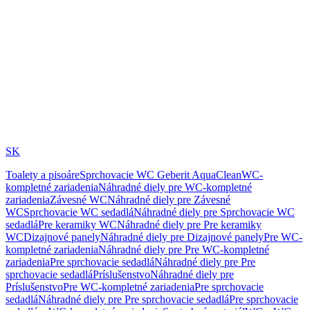
SK
Toalety a pisoáre
Sprchovacie WC Geberit AquaClean
WC-
kompletné zariadenia
Náhradné diely pre WC-kompletné
zariadenia
Závesné WC
Náhradné diely pre Závesné
WC
Sprchovacie WC sedadlá
Náhradné diely pre Sprchovacie WC
sedadlá
Pre keramiky WC
Náhradné diely pre Pre keramiky
WC
Dizajnové panely
Náhradné diely pre Dizajnové panely
Pre WC-
kompletné zariadenia
Náhradné diely pre Pre WC-kompletné
zariadenia
Pre sprchovacie sedadlá
Náhradné diely pre Pre
sprchovacie sedadlá
Príslušenstvo
Náhradné diely pre
Príslušenstvo
Pre WC-kompletné zariadenia
Pre sprchovacie
sedadlá
Náhradné diely pre Pre sprchovacie sedadlá
Pre sprchovacie