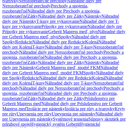
tvarovky
Nerozoberateľné prechody
Náhradné diely pre
Nerozoberateľné prechody
Prechody a spojenia,
rozoberateľné
Náhradné diely pre Prechody a spojenia,
rozoberateľné
Zátky
Náhradné diely pre Zátky
Nástenky
Náhradné
diely pre Nástenky
T-kusy pre vykurovanie
Náhradné diely pre T-
kusy pre vykurovanie
Prípojky pre vykurovanie
Náhradné diely pre
Prípojky pre vykurovanie
Geberit Mapress meď, plyn
Náhradné diely
pre Geberit Mapress meď, plyn
Spojky
Náhradné diely pre
Spojky
Redukcie
Náhradné diely pre Redukcie
Kolená
Náhradné
diely pre Kolená
T-kusy
Náhradné diely pre T-kusy
Nerozoberateľné
prechody
Náhradné diely pre Nerozoberateľné prechody
Prechody a
spojenia, rozoberateľné
Náhradné diely pre Prechody a spojenia,
rozoberateľné
Zátky
Náhradné diely pre Zátky
Nástenky
Náhradné
diely pre Nástenky
Geberit Mapress meď, modré FKM
Náhradné
diely pre Geberit Mapress meď, modré FKM
Spojky
Náhradné diely
pre Spojky
Redukcie
Náhradné diely pre Redukcie
Kolená
Náhradné
diely pre Kolená
T-kusy
Náhradné diely pre T-kusy
Nerozoberateľné
prechody
Náhradné diely pre Nerozoberateľné prechody
Prechody a
spojenia, rozoberateľné
Náhradné diely pre Prechody a spojenia,
rozoberateľné
Zátky
Náhradné diely pre Zátky
Príslušenstvo pre
Geberit Mapress meď
Náhradné diely pre Príslušenstvo pre Geberit
Mapress meď
Izolácie pre nástenky
Izolácia pre rúry a tvarovky
Kryty
pre rúry
Upevnenia pre rúry
Upevnenia pre nástenky
Náhradné diely
pre Upevnenia pre nástenky
Systémové tesnenia
Súpravy skrutiek pre
prírubové spoje
Hygienický systém Geberit
Hygienické