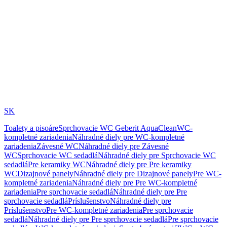
SK
Toalety a pisoáre
Sprchovacie WC Geberit AquaClean
WC-
kompletné zariadenia
Náhradné diely pre WC-kompletné
zariadenia
Závesné WC
Náhradné diely pre Závesné
WC
Sprchovacie WC sedadlá
Náhradné diely pre Sprchovacie WC
sedadlá
Pre keramiky WC
Náhradné diely pre Pre keramiky
WC
Dizajnové panely
Náhradné diely pre Dizajnové panely
Pre WC-
kompletné zariadenia
Náhradné diely pre Pre WC-kompletné
zariadenia
Pre sprchovacie sedadlá
Náhradné diely pre Pre
sprchovacie sedadlá
Príslušenstvo
Náhradné diely pre
Príslušenstvo
Pre WC-kompletné zariadenia
Pre sprchovacie
sedadlá
Náhradné diely pre Pre sprchovacie sedadlá
Pre sprchovacie