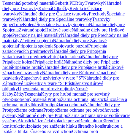
Tesnenia
Spotrebný materiál
Geberit PE
Rúry
Tvarovky
Náhradné
diely pre Tvarovky
Kolená
Odbočky
Redukcie
Čistiace
tvarovky
Náhradné diely pre Čistiace tvarovky
Prechody
Špeciálne
tvarovky
Náhradné diely pre Špeciálne tvarovky
Tvarovky
SuperTube
Kolená
Špeciálne tvarovky
Spojenia
Náhradné diely pre
Spojenia
Zvárané spoje
Hrdlové spoje
Náhradné diely pre Hrdlové
spoje
Prechody na iné materiály
Náhradné diely pre Prechody na iné
materiály
Závitové spojenia
Náhradné diely pre Závitové
spojenia
Pripojenia spojenia
Spojovacie puzdrá
Pripojenia
zariaďovacích predmetov
Náhradné diely pre Pripojenia
zariaďovacích predmetov
Pripájacie kolená
Náhradné diely pre
Pripájacie kolená
Pripájacie hrdlá
Náhradné diely pre Pripájacie
hrdlá
Pripájacie hrdlá
Náhradné diely pre Pripájacie hrdlá
Rúrkové
zápachové uzávierky
Náhradné diely pre Rúrkové zápachové
uzávierky
Zápachové uzávierky v tvare "S"
Náhradné diely pre
Zápachové uzávierky v tvare "S"
Príslušenstvo
Rúrové
objímky
Upevnenia pre rúrové objímky
Nosné
žľaby
Zátky
Tesnenia
Kryty pre hrubú montáž pre servisný
otvor
Spotrebný materiál
Protipožiarna ochrana, akustická izolácia a
ochrana proti vlhkosti
Protipožiarna ochrana
Náhradné diely pre
Protipožiarna ochrana
Protipožiarna ochrana pre odvodňovacie
systémy
Náhradné diely pre Protipožiarna ochrana pre odvodňovacie
systémy
Akustická izolácia
Izolácie pre zníženie hluku šíreného
konštrukciou
Izolácie pre zníženie hluku šíreného konštrukciou a
izolácia hluku šíriaceho sa vzduchom
Ochrana proti