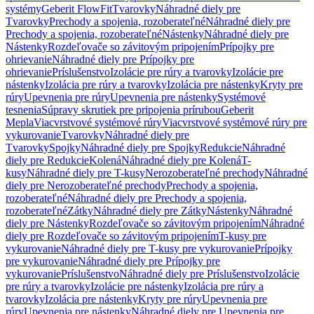
systémy
Geberit FlowFit
Tvarovky
Náhradné diely pre
Tvarovky
Prechody a spojenia, rozoberateľné
Náhradné diely pre
Prechody a spojenia, rozoberateľné
Nástenky
Náhradné diely pre
Nástenky
Rozdeľovače so závitovým pripojením
Prípojky pre
ohrievanie
Náhradné diely pre Prípojky pre
ohrievanie
Príslušenstvo
Izolácie pre rúry a tvarovky
Izolácie pre
nástenky
Izolácia pre rúry a tvarovky
Izolácia pre nástenky
Kryty pre
rúry
Upevnenia pre rúry
Upevnenia pre nástenky
Systémové
tesnenia
Súpravy skrutiek pre pripojenia prírubou
Geberit
Mepla
Viacvrstvové systémové rúry
Viacvrstvové systémové rúry pre
vykurovanie
Tvarovky
Náhradné diely pre
Tvarovky
Spojky
Náhradné diely pre Spojky
Redukcie
Náhradné
diely pre Redukcie
Kolená
Náhradné diely pre Kolená
T-
kusy
Náhradné diely pre T-kusy
Nerozoberateľné prechody
Náhradné
diely pre Nerozoberateľné prechody
Prechody a spojenia,
rozoberateľné
Náhradné diely pre Prechody a spojenia,
rozoberateľné
Zátky
Náhradné diely pre Zátky
Nástenky
Náhradné
diely pre Nástenky
Rozdeľovače so závitovým pripojením
Náhradné
diely pre Rozdeľovače so závitovým pripojením
T-kusy pre
vykurovanie
Náhradné diely pre T-kusy pre vykurovanie
Prípojky
pre vykurovanie
Náhradné diely pre Prípojky pre
vykurovanie
Príslušenstvo
Náhradné diely pre Príslušenstvo
Izolácie
pre rúry a tvarovky
Izolácie pre nástenky
Izolácia pre rúry a
tvarovky
Izolácia pre nástenky
Kryty pre rúry
Upevnenia pre
rúry
Upevnenia pre nástenky
Náhradné diely pre Upevnenia pre