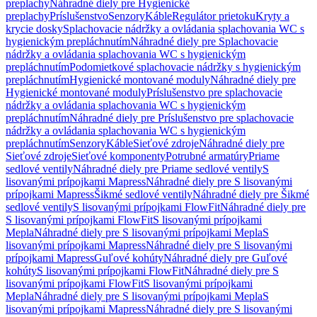
preplachy
Náhradné diely pre Hygienické
preplachy
Príslušenstvo
Senzory
Káble
Regulátor prietoku
Kryty a
krycie dosky
Splachovacie nádržky a ovládania splachovania WC s
hygienickým prepláchnutím
Náhradné diely pre Splachovacie
nádržky a ovládania splachovania WC s hygienickým
prepláchnutím
Podomietkové splachovacie nádržky s hygienickým
prepláchnutím
Hygienické montované moduly
Náhradné diely pre
Hygienické montované moduly
Príslušenstvo pre splachovacie
nádržky a ovládania splachovania WC s hygienickým
prepláchnutím
Náhradné diely pre Príslušenstvo pre splachovacie
nádržky a ovládania splachovania WC s hygienickým
prepláchnutím
Senzory
Káble
Sieťové zdroje
Náhradné diely pre
Sieťové zdroje
Sieťové komponenty
Potrubné armatúry
Priame
sedlové ventily
Náhradné diely pre Priame sedlové ventily
S
lisovanými prípojkami Mapress
Náhradné diely pre S lisovanými
prípojkami Mapress
Šikmé sedlové ventily
Náhradné diely pre Šikmé
sedlové ventily
S lisovanými prípojkami FlowFit
Náhradné diely pre
S lisovanými prípojkami FlowFit
S lisovanými prípojkami
Mepla
Náhradné diely pre S lisovanými prípojkami Mepla
S
lisovanými prípojkami Mapress
Náhradné diely pre S lisovanými
prípojkami Mapress
Guľové kohúty
Náhradné diely pre Guľové
kohúty
S lisovanými prípojkami FlowFit
Náhradné diely pre S
lisovanými prípojkami FlowFit
S lisovanými prípojkami
Mepla
Náhradné diely pre S lisovanými prípojkami Mepla
S
lisovanými prípojkami Mapress
Náhradné diely pre S lisovanými