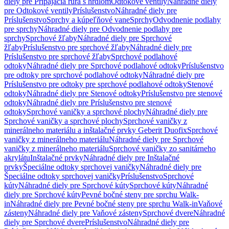
diely pre Pripájacia rúra s hrdlom
Odtokové ventily
Náhradné diely
pre Odtokové ventily
Príslušenstvo
Náhradné diely pre
Príslušenstvo
Sprchy a kúpeľňové vane
Sprchy
Odvodnenie podlahy
pre sprchy
Náhradné diely pre Odvodnenie podlahy pre
sprchy
Sprchové žľaby
Náhradné diely pre Sprchové
žľaby
Príslušenstvo pre sprchové žľaby
Náhradné diely pre
Príslušenstvo pre sprchové žľaby
Sprchové podlahové
odtoky
Náhradné diely pre Sprchové podlahové odtoky
Príslušenstvo
pre odtoky pre sprchové podlahové odtoky
Náhradné diely pre
Príslušenstvo pre odtoky pre sprchové podlahové odtoky
Stenové
odtoky
Náhradné diely pre Stenové odtoky
Príslušenstvo pre stenové
odtoky
Náhradné diely pre Príslušenstvo pre stenové
odtoky
Sprchové vaničky a sprchové plochy
Náhradné diely pre
Sprchové vaničky a sprchové plochy
Sprchové vaničky z
minerálneho materiálu a inštalačné prvky Geberit Duofix
Sprchové
vaničky z minerálneho materiálu
Náhradné diely pre Sprchové
vaničky z minerálneho materiálu
Sprchové vaničky zo sanitárneho
akrylátu
Inštalačné prvky
Náhradné diely pre Inštalačné
prvky
Špeciálne odtoky sprchovej vaničky
Náhradné diely pre
Špeciálne odtoky sprchovej vaničky
Príslušenstvo
Sprchové
kúty
Náhradné diely pre Sprchové kúty
Sprchové kúty
Náhradné
diely pre Sprchové kúty
Pevné bočné steny pre sprchu Walk-
in
Náhradné diely pre Pevné bočné steny pre sprchu Walk-in
Vaňové
zásteny
Náhradné diely pre Vaňové zásteny
Sprchové dvere
Náhradné
diely pre Sprchové dvere
Príslušenstvo
Náhradné diely pre