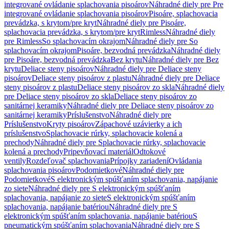
integrované ovládanie splachovania pisoárov
Náhradné diely pre Pre
integrované ovládanie splachovania pisoárov
Pisoáre, splachovacia
prevádzka, s krytom/pre kryt
Náhradné diely pre Pisoáre,
splachovacia prevádzka, s krytom/pre kryt
Rimless
Náhradné diely
pre Rimless
So splachovacím okrajom
Náhradné diely pre So
splachovacím okrajom
Pisoáre, bezvodná prevádzka
Náhradné diely
pre Pisoáre, bezvodná prevádzka
Bez krytu
Náhradné diely pre Bez
krytu
Deliace steny pisoárov
Náhradné diely pre Deliace steny
pisoárov
Deliace steny pisoárov z plastu
Náhradné diely pre Deliace
steny pisoárov z plastu
Deliace steny pisoárov zo skla
Náhradné diely
pre Deliace steny pisoárov zo skla
Deliace steny pisoárov zo
sanitárnej keramiky
Náhradné diely pre Deliace steny pisoárov zo
sanitárnej keramiky
Príslušenstvo
Náhradné diely pre
Príslušenstvo
Kryty pisoárov
Zápachové uzávierky a ich
príslušenstvo
Splachovacie rúrky, splachovacie kolená a
prechody
Náhradné diely pre Splachovacie rúrky, splachovacie
kolená a prechody
Pripevňovací materiál
Odtokové
ventily
Rozdeľovač splachovania
Prípojky zariadení
Ovládania
splachovania pisoárov
Podomietkové
Náhradné diely pre
Podomietkové
S elektronickým spúšťaním splachovania, napájanie
zo siete
Náhradné diely pre S elektronickým spúšťaním
splachovania, napájanie zo siete
S elektronickým spúšťaním
splachovania, napájanie batériou
Náhradné diely pre S
elektronickým spúšťaním splachovania, napájanie batériou
S
pneumatickým spúšťaním splachovania
Náhradné diely pre S