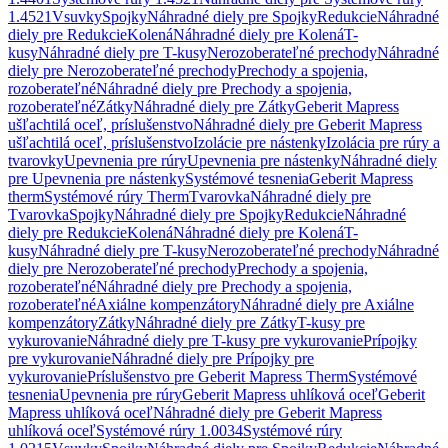
1.4521
Vsuvky
Spojky
Náhradné diely pre Spojky
Redukcie
Náhradné
diely pre Redukcie
Kolená
Náhradné diely pre Kolená
T-
kusy
Náhradné diely pre T-kusy
Nerozoberateľné prechody
Náhradné
diely pre Nerozoberateľné prechody
Prechody a spojenia,
rozoberateľné
Náhradné diely pre Prechody a spojenia,
rozoberateľné
Zátky
Náhradné diely pre Zátky
Geberit Mapress
ušľachtilá oceľ, príslušenstvo
Náhradné diely pre Geberit Mapress
ušľachtilá oceľ, príslušenstvo
Izolácie pre nástenky
Izolácia pre rúry a
tvarovky
Upevnenia pre rúry
Upevnenia pre nástenky
Náhradné diely
pre Upevnenia pre nástenky
Systémové tesnenia
Geberit Mapress
therm
Systémové rúry Therm
Tvarovka
Náhradné diely pre
Tvarovka
Spojky
Náhradné diely pre Spojky
Redukcie
Náhradné
diely pre Redukcie
Kolená
Náhradné diely pre Kolená
T-
kusy
Náhradné diely pre T-kusy
Nerozoberateľné prechody
Náhradné
diely pre Nerozoberateľné prechody
Prechody a spojenia,
rozoberateľné
Náhradné diely pre Prechody a spojenia,
rozoberateľné
Axiálne kompenzátory
Náhradné diely pre Axiálne
kompenzátory
Zátky
Náhradné diely pre Zátky
T-kusy pre
vykurovanie
Náhradné diely pre T-kusy pre vykurovanie
Prípojky
pre vykurovanie
Náhradné diely pre Prípojky pre
vykurovanie
Príslušenstvo pre Geberit Mapress Therm
Systémové
tesnenia
Upevnenia pre rúry
Geberit Mapress uhlíková oceľ
Geberit
Mapress uhlíková oceľ
Náhradné diely pre Geberit Mapress
uhlíková oceľ
Systémové rúry 1.0034
Systémové rúry