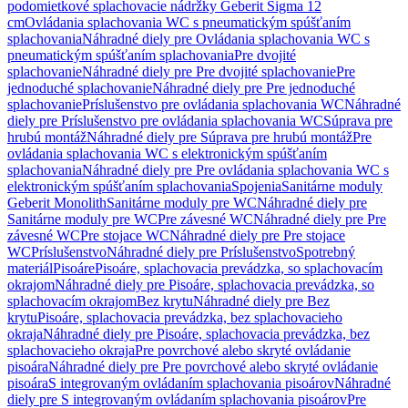
podomietkové splachovacie nádržky Geberit Sigma 12
cm
Ovládania splachovania WC s pneumatickým spúšťaním
splachovania
Náhradné diely pre Ovládania splachovania WC s
pneumatickým spúšťaním splachovania
Pre dvojité
splachovanie
Náhradné diely pre Pre dvojité splachovanie
Pre
jednoduché splachovanie
Náhradné diely pre Pre jednoduché
splachovanie
Príslušenstvo pre ovládania splachovania WC
Náhradné
diely pre Príslušenstvo pre ovládania splachovania WC
Súprava pre
hrubú montáž
Náhradné diely pre Súprava pre hrubú montáž
Pre
ovládania splachovania WC s elektronickým spúšťaním
splachovania
Náhradné diely pre Pre ovládania splachovania WC s
elektronickým spúšťaním splachovania
Spojenia
Sanitárne moduly
Geberit Monolith
Sanitárne moduly pre WC
Náhradné diely pre
Sanitárne moduly pre WC
Pre závesné WC
Náhradné diely pre Pre
závesné WC
Pre stojace WC
Náhradné diely pre Pre stojace
WC
Príslušenstvo
Náhradné diely pre Príslušenstvo
Spotrebný
materiál
Pisoáre
Pisoáre, splachovacia prevádzka, so splachovacím
okrajom
Náhradné diely pre Pisoáre, splachovacia prevádzka, so
splachovacím okrajom
Bez krytu
Náhradné diely pre Bez
krytu
Pisoáre, splachovacia prevádzka, bez splachovacieho
okraja
Náhradné diely pre Pisoáre, splachovacia prevádzka, bez
splachovacieho okraja
Pre povrchové alebo skryté ovládanie
pisoára
Náhradné diely pre Pre povrchové alebo skryté ovládanie
pisoára
S integrovaným ovládaním splachovania pisoárov
Náhradné
diely pre S integrovaným ovládaním splachovania pisoárov
Pre