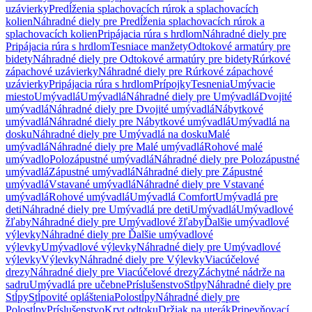
uzávierky
Predĺženia splachovacích rúrok a splachovacích
kolien
Náhradné diely pre Predĺženia splachovacích rúrok a
splachovacích kolien
Pripájacia rúra s hrdlom
Náhradné diely pre
Pripájacia rúra s hrdlom
Tesniace manžety
Odtokové armatúry pre
bidety
Náhradné diely pre Odtokové armatúry pre bidety
Rúrkové
zápachové uzávierky
Náhradné diely pre Rúrkové zápachové
uzávierky
Pripájacia rúra s hrdlom
Prípojky
Tesnenia
Umývacie
miesto
Umývadlá
Umývadlá
Náhradné diely pre Umývadlá
Dvojité
umývadlá
Náhradné diely pre Dvojité umývadlá
Nábytkové
umývadlá
Náhradné diely pre Nábytkové umývadlá
Umývadlá na
dosku
Náhradné diely pre Umývadlá na dosku
Malé
umývadlá
Náhradné diely pre Malé umývadlá
Rohové malé
umývadlo
Polozápustné umývadlá
Náhradné diely pre Polozápustné
umývadlá
Zápustné umývadlá
Náhradné diely pre Zápustné
umývadlá
Vstavané umývadlá
Náhradné diely pre Vstavané
umývadlá
Rohové umývadlá
Umývadlá Comfort
Umývadlá pre
deti
Náhradné diely pre Umývadlá pre deti
Umývadlá
Umývadlové
žľaby
Náhradné diely pre Umývadlové žľaby
Ďalšie umývadlové
výlevky
Náhradné diely pre Ďalšie umývadlové
výlevky
Umývadlové výlevky
Náhradné diely pre Umývadlové
výlevky
Výlevky
Náhradné diely pre Výlevky
Viacúčelové
drezy
Náhradné diely pre Viacúčelové drezy
Záchytné nádrže na
sadru
Umývadlá pre učebne
Príslušenstvo
Stĺpy
Náhradné diely pre
Stĺpy
Stĺpovité opláštenia
Polostĺpy
Náhradné diely pre
Polostĺpy
Príslušenstvo
Kryt odtoku
Držiak na uterák
Pripevňovací