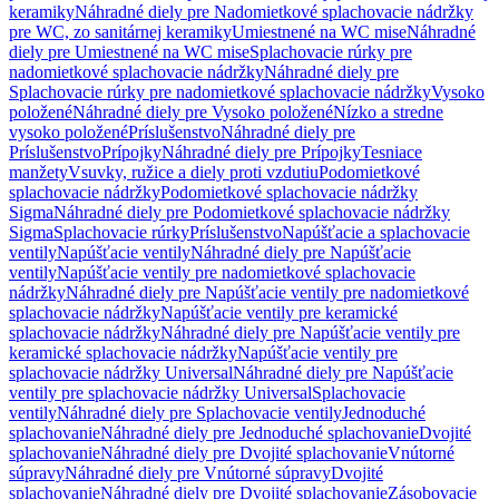
keramiky
Náhradné diely pre Nadomietkové splachovacie nádržky
pre WC, zo sanitárnej keramiky
Umiestnené na WC mise
Náhradné
diely pre Umiestnené na WC mise
Splachovacie rúrky pre
nadomietkové splachovacie nádržky
Náhradné diely pre
Splachovacie rúrky pre nadomietkové splachovacie nádržky
Vysoko
položené
Náhradné diely pre Vysoko položené
Nízko a stredne
vysoko položené
Príslušenstvo
Náhradné diely pre
Príslušenstvo
Prípojky
Náhradné diely pre Prípojky
Tesniace
manžety
Vsuvky, ružice a diely proti vzdutiu
Podomietkové
splachovacie nádržky
Podomietkové splachovacie nádržky
Sigma
Náhradné diely pre Podomietkové splachovacie nádržky
Sigma
Splachovacie rúrky
Príslušenstvo
Napúšťacie a splachovacie
ventily
Napúšťacie ventily
Náhradné diely pre Napúšťacie
ventily
Napúšťacie ventily pre nadomietkové splachovacie
nádržky
Náhradné diely pre Napúšťacie ventily pre nadomietkové
splachovacie nádržky
Napúšťacie ventily pre keramické
splachovacie nádržky
Náhradné diely pre Napúšťacie ventily pre
keramické splachovacie nádržky
Napúšťacie ventily pre
splachovacie nádržky Universal
Náhradné diely pre Napúšťacie
ventily pre splachovacie nádržky Universal
Splachovacie
ventily
Náhradné diely pre Splachovacie ventily
Jednoduché
splachovanie
Náhradné diely pre Jednoduché splachovanie
Dvojité
splachovanie
Náhradné diely pre Dvojité splachovanie
Vnútorné
súpravy
Náhradné diely pre Vnútorné súpravy
Dvojité
splachovanie
Náhradné diely pre Dvojité splachovanie
Zásobovacie