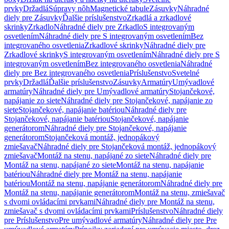
prvky
Držadlá
Súpravy nôh
Magnetické tabule
Zásuvky
Náhradné
diely pre Zásuvky
Ďalšie príslušenstvo
Zrkadlá a zrkadlové
skrinky
Zrkadlo
Náhradné diely pre Zrkadlo
S integrovaným
osvetlením
Náhradné diely pre S integrovaným osvetlením
Bez
integrovaného osvetlenia
Zrkadlové skrinky
Náhradné diely pre
Zrkadlové skrinky
S integrovaným osvetlením
Náhradné diely pre S
integrovaným osvetlením
Bez integrovaného osvetlenia
Náhradné
diely pre Bez integrovaného osvetlenia
Príslušenstvo
Svetelné
prvky
Držadlá
Ďalšie príslušenstvo
Zásuvky
Armatúry
Umývadlové
armatúry
Náhradné diely pre Umývadlové armatúry
Stojančekové,
napájanie zo siete
Náhradné diely pre Stojančekové, napájanie zo
siete
Stojančekové, napájanie batériou
Náhradné diely pre
Stojančekové, napájanie batériou
Stojančekové, napájanie
generátorom
Náhradné diely pre Stojančekové, napájanie
generátorom
Stojančeková montáž, jednopákový
zmiešavač
Náhradné diely pre Stojančeková montáž, jednopákový
zmiešavač
Montáž na stenu, napájané zo siete
Náhradné diely pre
Montáž na stenu, napájané zo siete
Montáž na stenu, napájanie
batériou
Náhradné diely pre Montáž na stenu, napájanie
batériou
Montáž na stenu, napájanie generátorom
Náhradné diely pre
Montáž na stenu, napájanie generátorom
Montáž na stenu, zmiešavač
s dvomi ovládacími prvkami
Náhradné diely pre Montáž na stenu,
zmiešavač s dvomi ovládacími prvkami
Príslušenstvo
Náhradné diely
pre Príslušenstvo
Pre umývadlové armatúry
Náhradné diely pre Pre