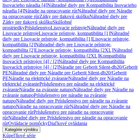
lisovacieho náradia [4]
Náhradné diely pre Kompatibilita lisovacieho
náradia [4]
Náradie na opracovanie rúr
Náhradné diely pre Náradie
na opracovanie rúr
Zátky pre tlakovú skúšku
Náhradné diely pre
Zátky pre tlakovú skúšku
Skúšobné
prostriedky
Príslušenstvo
Lisovacie prístroje
Náhradné diely pre
Lisovacie prístroje
Lisovacie prístroje, kompatibilita [1]
Náhradné
diely pre Lisovacie prístroje, kompatibilita [1]
Lisovacie prístroje,
kompatibilita [2]
Náhradné diely pre Lisovacie prístroje,
kompatibilita [2]
Lisovacie prístroje, kompatibilita [2XL]
Náhradné
diely pre Lisovacie prístroje, kompatibilita [2XL]
Kompatibilita
lisovacích prístrojov [4] / [2]
Náhradné diely pre Kompatibilita
lisovacích prístrojov [4] / [2]
Náradie pre Geberit Silent-db20/Geberit
PE
Náhradné diely pre Náradie pre Geberit Silent-db20/Geberit
PE
Náradie na elektrické zváranie
Náhradné diely pre Náradie na
elektrické zváranie
Príslušenstvo pre náradie na elektrické
zváranie
Náradie na zváranie natupo
Náhradné diely pre Náradie na
zváranie natupo
Príslušenstvo pre náradie na zváranie
natupo
Náhradné diely pre Príslušenstvo pre náradie na zváranie
natupo
Náradie na opracovanie rúr
Náhradné diely pre Náradie na
opracovanie rúr
Príslušenstvo pre náradie na opracovanie
rúr
Náhradné diely pre Príslušenstvo pre náradie na opracovanie
rúr
Ovládacie pomôcky
Diaľkové ovládania
Kategórie výrobku
Kúpeľňové série