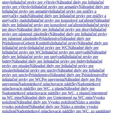
steny
Inštalačné prvky pre výlevky
Náhradné diely pre Inštalačné
prvky pre výlevky
Inštalačné prvky pre armatúry
Náhradné diely pre
Inštalačné prvky pre armatúry
Inštalačné prvky pre práčky a
umývačky riadu
Náhradné diely pre Inštalačné prvky pre práčky a
umývačky riadu
Inštalačné prvky pre konzolové zaťaženie
Náhradné
diely pre Inštalačné prvky pre konzolové zaťaženie
Inštalačné prvky
pre drezy
Náhradné diely pre Inštalačné prvky pre drezy
Inštalačné
prvky pre nástenné zásobníky
Náhradné diely pre Inštalačné prvky
pre nástenné zásobníky
Príslušenstvo
Náhradné diely pre
Príslušenstvo
Geberit Kombifix
Inštalačné prvky
Náhradné diely pre
Inštalačné prvky
Inštalačné prvky pre WC
Náhradné diely pre
Inštalačné prvky pre WC
Inštalačné prvky pre umývadlá
Náhradné
diely pre Inštalačné prvky pre umývadlá
Inštalačné prvky pre
bidety
Náhradné diely pre Inštalačné prvky pre bidety
Inštalačné
prvky pre pisoáre
Náhradné diely pre Inštalačné prvky pre
pisoáre
Inštalačné prvky pre sprchy
Náhradné diely pre Inštalačné
prvky pre sprchy
Príslušenstvo
Náhradné diely pre Príslušenstvo
Pre
inštalačné prvky pre WC
Pre upevnenia
Náhradné diely pre Pre
upevnenia
Nadomietkové splachovacie nádržky
Nadomietkové
splachovacie nádržky pre WC, z plastu
Náhradné diely pre
Nadomietkové splachovacie nádržky pre WC, z plastu
Umiestnené
na WC mise
Náhradné diely pre Umiestnené na WC mise
Vysoko
položené
Náhradné diely pre Vysoko položené
Nízko a stredne
vysoko položené
Náhradné diely pre Nízko a stredne vysoko
položené
Nadomietkové splachovacie nádržky pre WC, zo sanitárnej