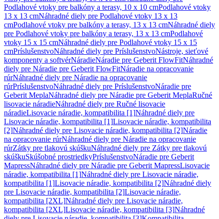
Podlahové vtoky pre balkóny a terasy, 10 x 10 cm
Podlahové vtoky
13 x 13 cm
Náhradné diely pre Podlahové vtoky 13 x 13
cm
Podlahové vtoky pre balkóny a terasy, 13 x 13 cm
Náhradné diely
pre Podlahové vtoky pre balkóny a terasy, 13 x 13 cm
Podlahové
vtoky 15 x 15 cm
Náhradné diely pre Podlahové vtoky 15 x 15
cm
Príslušenstvo
Náhradné diely pre Príslušenstvo
Nástroje, sieťové
komponenty a softvér
Náradie
Náradie pre Geberit FlowFit
Náhradné
diely pre Náradie pre Geberit FlowFit
Náradie na opracovanie
rúr
Náhradné diely pre Náradie na opracovanie
rúr
Príslušenstvo
Náhradné diely pre Príslušenstvo
Náradie pre
Geberit Mepla
Náhradné diely pre Náradie pre Geberit Mepla
Ručné
lisovacie náradie
Náhradné diely pre Ručné lisovacie
náradie
Lisovacie náradie, kompatibilita [1]
Náhradné diely pre
Lisovacie náradie, kompatibilita [1]
Lisovacie náradie, kompatibilita
[2]
Náhradné diely pre Lisovacie náradie, kompatibilita [2]
Náradie
na opracovanie rúr
Náhradné diely pre Náradie na opracovanie
rúr
Zátky pre tlakovú skúšku
Náhradné diely pre Zátky pre tlakovú
skúšku
Skúšobné prostriedky
Príslušenstvo
Náradie pre Geberit
Mapress
Náhradné diely pre Náradie pre Geberit Mapress
Lisovacie
náradie, kompatibilita [1]
Náhradné diely pre Lisovacie náradie,
kompatibilita [1]
Lisovacie náradie, kompatibilita [2]
Náhradné diely
pre Lisovacie náradie, kompatibilita [2]
Lisovacie náradie,
kompatibilita [2XL]
Náhradné diely pre Lisovacie náradie,
kompatibilita [2XL]
Lisovacie náradie, kompatibilita [3]
Náhradné
diely pre Lisovacie náradie, kompatibilita [3]
Kompatibilita