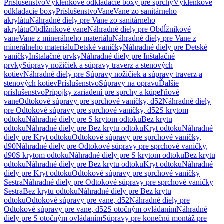
Príslušenstvo
Výklenkové odkladacie boxy pre sprchy
Výklenkové
odkladacie boxy
Príslušenstvo
Vane
Vane zo sanitárneho
akrylátu
Náhradné diely pre Vane zo sanitárneho
akrylátu
Obdĺžnikové vane
Náhradné diely pre Obdĺžnikové
vane
Vane z minerálneho materiálu
Náhradné diely pre Vane z
minerálneho materiálu
Detské vaničky
Náhradné diely pre Detské
vaničky
Inštalačné prvky
Náhradné diely pre Inštalačné
prvky
Súpravy nožičiek a súpravy traverz a stenových
kotiev
Náhradné diely pre Súpravy nožičiek a súpravy traverz a
stenových kotiev
Príslušenstvo
Súpravy na opravu
Ďalšie
príslušenstvo
Prípojky zariadení pre sprchy a kúpeľňové
vane
Odtokové súpravy pre sprchové vaničky, d52
Náhradné diely
pre Odtokové súpravy pre sprchové vaničky, d52
S krytom
odtoku
Náhradné diely pre S krytom odtoku
Bez krytu
odtoku
Náhradné diely pre Bez krytu odtoku
Kryt odtoku
Náhradné
diely pre Kryt odtoku
Odtokové súpravy pre sprchové vaničky,
d90
Náhradné diely pre Odtokové súpravy pre sprchové vaničky,
d90
S krytom odtoku
Náhradné diely pre S krytom odtoku
Bez krytu
odtoku
Náhradné diely pre Bez krytu odtoku
Kryt odtoku
Náhradné
diely pre Kryt odtoku
Odtokové súpravy pre sprchové vaničky
Sestra
Náhradné diely pre Odtokové súpravy pre sprchové vaničky
Sestra
Bez krytu odtoku
Náhradné diely pre Bez krytu
odtoku
Odtokové súpravy pre vane, d52
Náhradné diely pre
Odtokové súpravy pre vane, d52
S otočným ovládaním
Náhradné
diely pre S otočným ovládaním
Súpravy pre konečnú montáž pre