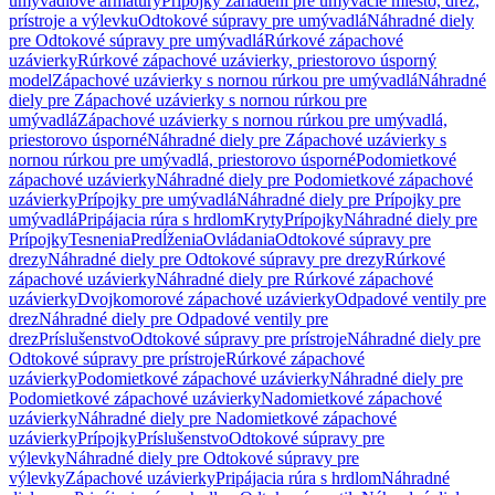
umývadlové armatúry
Prípojky zariadení pre umývacie miesto, drez,
prístroje a výlevku
Odtokové súpravy pre umývadlá
Náhradné diely
pre Odtokové súpravy pre umývadlá
Rúrkové zápachové
uzávierky
Rúrkové zápachové uzávierky, priestorovo úsporný
model
Zápachové uzávierky s nornou rúrkou pre umývadlá
Náhradné
diely pre Zápachové uzávierky s nornou rúrkou pre
umývadlá
Zápachové uzávierky s nornou rúrkou pre umývadlá,
priestorovo úsporné
Náhradné diely pre Zápachové uzávierky s
nornou rúrkou pre umývadlá, priestorovo úsporné
Podomietkové
zápachové uzávierky
Náhradné diely pre Podomietkové zápachové
uzávierky
Prípojky pre umývadlá
Náhradné diely pre Prípojky pre
umývadlá
Pripájacia rúra s hrdlom
Kryty
Prípojky
Náhradné diely pre
Prípojky
Tesnenia
Predĺženia
Ovládania
Odtokové súpravy pre
drezy
Náhradné diely pre Odtokové súpravy pre drezy
Rúrkové
zápachové uzávierky
Náhradné diely pre Rúrkové zápachové
uzávierky
Dvojkomorové zápachové uzávierky
Odpadové ventily pre
drez
Náhradné diely pre Odpadové ventily pre
drez
Príslušenstvo
Odtokové súpravy pre prístroje
Náhradné diely pre
Odtokové súpravy pre prístroje
Rúrkové zápachové
uzávierky
Podomietkové zápachové uzávierky
Náhradné diely pre
Podomietkové zápachové uzávierky
Nadomietkové zápachové
uzávierky
Náhradné diely pre Nadomietkové zápachové
uzávierky
Prípojky
Príslušenstvo
Odtokové súpravy pre
výlevky
Náhradné diely pre Odtokové súpravy pre
výlevky
Zápachové uzávierky
Pripájacia rúra s hrdlom
Náhradné