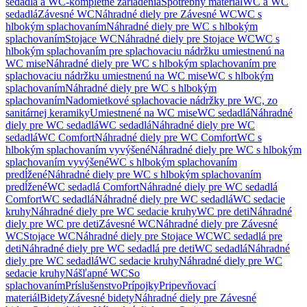
sedadlá a WC-kompletné zariadenia
Spotrebný materiál
WC a WC
sedadlá
Závesné WC
Náhradné diely pre Závesné WC
WC s
hlbokým splachovaním
Náhradné diely pre WC s hlbokým
splachovaním
Stojace WC
Náhradné diely pre Stojace WC
WC s
hlbokým splachovaním pre splachovaciu nádržku umiestnenú na
WC mise
Náhradné diely pre WC s hlbokým splachovaním pre
splachovaciu nádržku umiestnenú na WC mise
WC s hlbokým
splachovaním
Náhradné diely pre WC s hlbokým
splachovaním
Nadomietkové splachovacie nádržky pre WC, zo
sanitárnej keramiky
Umiestnené na WC mise
WC sedadlá
Náhradné
diely pre WC sedadlá
WC sedadlá
Náhradné diely pre WC
sedadlá
WC Comfort
Náhradné diely pre WC Comfort
WC s
hlbokým splachovaním vyvýšené
Náhradné diely pre WC s hlbokým
splachovaním vyvýšené
WC s hlbokým splachovaním
predĺžené
Náhradné diely pre WC s hlbokým splachovaním
predĺžené
WC sedadlá Comfort
Náhradné diely pre WC sedadlá
Comfort
WC sedadlá
Náhradné diely pre WC sedadlá
WC sedacie
kruhy
Náhradné diely pre WC sedacie kruhy
WC pre deti
Náhradné
diely pre WC pre deti
Závesné WC
Náhradné diely pre Závesné
WC
Stojace WC
Náhradné diely pre Stojace WC
WC sedadlá pre
deti
Náhradné diely pre WC sedadlá pre deti
WC sedadlá
Náhradné
diely pre WC sedadlá
WC sedacie kruhy
Náhradné diely pre WC
sedacie kruhy
Nášľapné WC
So
splachovaním
Príslušenstvo
Prípojky
Pripevňovací
materiál
Bidety
Závesné bidety
Náhradné diely pre Závesné