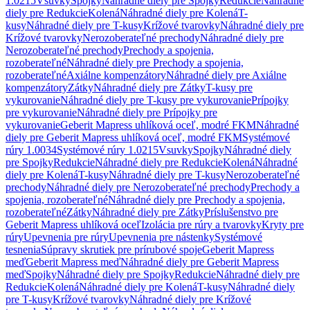
1.0215
Vsuvky
Spojky
Náhradné diely pre Spojky
Redukcie
Náhradné
diely pre Redukcie
Kolená
Náhradné diely pre Kolená
T-
kusy
Náhradné diely pre T-kusy
Krížové tvarovky
Náhradné diely pre
Krížové tvarovky
Nerozoberateľné prechody
Náhradné diely pre
Nerozoberateľné prechody
Prechody a spojenia,
rozoberateľné
Náhradné diely pre Prechody a spojenia,
rozoberateľné
Axiálne kompenzátory
Náhradné diely pre Axiálne
kompenzátory
Zátky
Náhradné diely pre Zátky
T-kusy pre
vykurovanie
Náhradné diely pre T-kusy pre vykurovanie
Prípojky
pre vykurovanie
Náhradné diely pre Prípojky pre
vykurovanie
Geberit Mapress uhlíková oceľ, modré FKM
Náhradné
diely pre Geberit Mapress uhlíková oceľ, modré FKM
Systémové
rúry 1.0034
Systémové rúry 1.0215
Vsuvky
Spojky
Náhradné diely
pre Spojky
Redukcie
Náhradné diely pre Redukcie
Kolená
Náhradné
diely pre Kolená
T-kusy
Náhradné diely pre T-kusy
Nerozoberateľné
prechody
Náhradné diely pre Nerozoberateľné prechody
Prechody a
spojenia, rozoberateľné
Náhradné diely pre Prechody a spojenia,
rozoberateľné
Zátky
Náhradné diely pre Zátky
Príslušenstvo pre
Geberit Mapress uhlíková oceľ
Izolácia pre rúry a tvarovky
Kryty pre
rúry
Upevnenia pre rúry
Upevnenia pre nástenky
Systémové
tesnenia
Súpravy skrutiek pre prírubové spoje
Geberit Mapress
meď
Geberit Mapress meď
Náhradné diely pre Geberit Mapress
meď
Spojky
Náhradné diely pre Spojky
Redukcie
Náhradné diely pre
Redukcie
Kolená
Náhradné diely pre Kolená
T-kusy
Náhradné diely
pre T-kusy
Krížové tvarovky
Náhradné diely pre Krížové