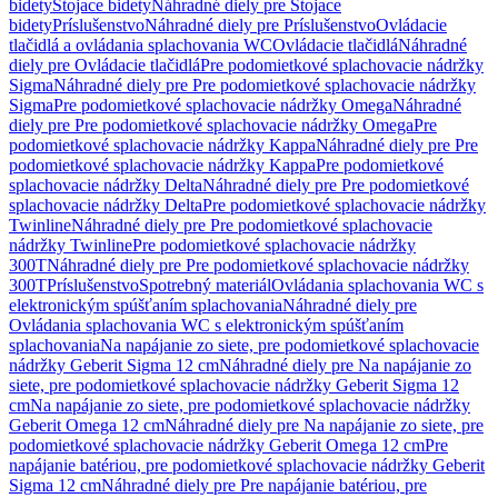
bidety
Stojace bidety
Náhradné diely pre Stojace
bidety
Príslušenstvo
Náhradné diely pre Príslušenstvo
Ovládacie
tlačidlá a ovládania splachovania WC
Ovládacie tlačidlá
Náhradné
diely pre Ovládacie tlačidlá
Pre podomietkové splachovacie nádržky
Sigma
Náhradné diely pre Pre podomietkové splachovacie nádržky
Sigma
Pre podomietkové splachovacie nádržky Omega
Náhradné
diely pre Pre podomietkové splachovacie nádržky Omega
Pre
podomietkové splachovacie nádržky Kappa
Náhradné diely pre Pre
podomietkové splachovacie nádržky Kappa
Pre podomietkové
splachovacie nádržky Delta
Náhradné diely pre Pre podomietkové
splachovacie nádržky Delta
Pre podomietkové splachovacie nádržky
Twinline
Náhradné diely pre Pre podomietkové splachovacie
nádržky Twinline
Pre podomietkové splachovacie nádržky
300T
Náhradné diely pre Pre podomietkové splachovacie nádržky
300T
Príslušenstvo
Spotrebný materiál
Ovládania splachovania WC s
elektronickým spúšťaním splachovania
Náhradné diely pre
Ovládania splachovania WC s elektronickým spúšťaním
splachovania
Na napájanie zo siete, pre podomietkové splachovacie
nádržky Geberit Sigma 12 cm
Náhradné diely pre Na napájanie zo
siete, pre podomietkové splachovacie nádržky Geberit Sigma 12
cm
Na napájanie zo siete, pre podomietkové splachovacie nádržky
Geberit Omega 12 cm
Náhradné diely pre Na napájanie zo siete, pre
podomietkové splachovacie nádržky Geberit Omega 12 cm
Pre
napájanie batériou, pre podomietkové splachovacie nádržky Geberit
Sigma 12 cm
Náhradné diely pre Pre napájanie batériou, pre