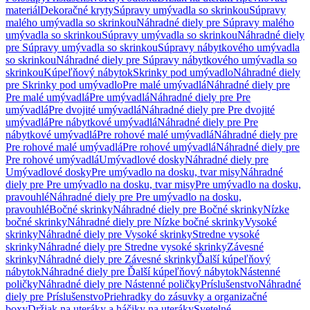
materiál
Dekoračné kryty
Súpravy umývadla so skrinkou
Súpravy
malého umývadla so skrinkou
Náhradné diely pre Súpravy malého
umývadla so skrinkou
Súpravy umývadla so skrinkou
Náhradné diely
pre Súpravy umývadla so skrinkou
Súpravy nábytkového umývadla
so skrinkou
Náhradné diely pre Súpravy nábytkového umývadla so
skrinkou
Kúpeľňový nábytok
Skrinky pod umývadlo
Náhradné diely
pre Skrinky pod umývadlo
Pre malé umývadlá
Náhradné diely pre
Pre malé umývadlá
Pre umývadlá
Náhradné diely pre Pre
umývadlá
Pre dvojité umývadlá
Náhradné diely pre Pre dvojité
umývadlá
Pre nábytkové umývadlá
Náhradné diely pre Pre
nábytkové umývadlá
Pre rohové malé umývadlá
Náhradné diely pre
Pre rohové malé umývadlá
Pre rohové umývadlá
Náhradné diely pre
Pre rohové umývadlá
Umývadlové dosky
Náhradné diely pre
Umývadlové dosky
Pre umývadlo na dosku, tvar misy
Náhradné
diely pre Pre umývadlo na dosku, tvar misy
Pre umývadlo na dosku,
pravouhlé
Náhradné diely pre Pre umývadlo na dosku,
pravouhlé
Bočné skrinky
Náhradné diely pre Bočné skrinky
Nízke
bočné skrinky
Náhradné diely pre Nízke bočné skrinky
Vysoké
skrinky
Náhradné diely pre Vysoké skrinky
Stredne vysoké
skrinky
Náhradné diely pre Stredne vysoké skrinky
Závesné
skrinky
Náhradné diely pre Závesné skrinky
Ďalší kúpeľňový
nábytok
Náhradné diely pre Ďalší kúpeľňový nábytok
Nástenné
poličky
Náhradné diely pre Nástenné poličky
Príslušenstvo
Náhradné
diely pre Príslušenstvo
Priehradky do zásuvky a organizačné
boxy
Držiak na uteráky a háčiky na uteráky
Svetelné