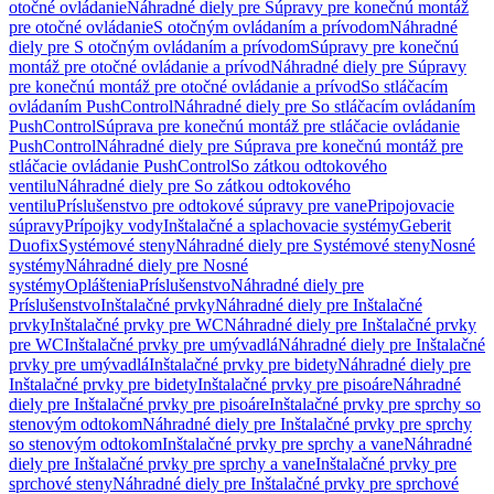
otočné ovládanie
Náhradné diely pre Súpravy pre konečnú montáž
pre otočné ovládanie
S otočným ovládaním a prívodom
Náhradné
diely pre S otočným ovládaním a prívodom
Súpravy pre konečnú
montáž pre otočné ovládanie a prívod
Náhradné diely pre Súpravy
pre konečnú montáž pre otočné ovládanie a prívod
So stláčacím
ovládaním PushControl
Náhradné diely pre So stláčacím ovládaním
PushControl
Súprava pre konečnú montáž pre stláčacie ovládanie
PushControl
Náhradné diely pre Súprava pre konečnú montáž pre
stláčacie ovládanie PushControl
So zátkou odtokového
ventilu
Náhradné diely pre So zátkou odtokového
ventilu
Príslušenstvo pre odtokové súpravy pre vane
Pripojovacie
súpravy
Prípojky vody
Inštalačné a splachovacie systémy
Geberit
Duofix
Systémové steny
Náhradné diely pre Systémové steny
Nosné
systémy
Náhradné diely pre Nosné
systémy
Opláštenia
Príslušenstvo
Náhradné diely pre
Príslušenstvo
Inštalačné prvky
Náhradné diely pre Inštalačné
prvky
Inštalačné prvky pre WC
Náhradné diely pre Inštalačné prvky
pre WC
Inštalačné prvky pre umývadlá
Náhradné diely pre Inštalačné
prvky pre umývadlá
Inštalačné prvky pre bidety
Náhradné diely pre
Inštalačné prvky pre bidety
Inštalačné prvky pre pisoáre
Náhradné
diely pre Inštalačné prvky pre pisoáre
Inštalačné prvky pre sprchy so
stenovým odtokom
Náhradné diely pre Inštalačné prvky pre sprchy
so stenovým odtokom
Inštalačné prvky pre sprchy a vane
Náhradné
diely pre Inštalačné prvky pre sprchy a vane
Inštalačné prvky pre
sprchové steny
Náhradné diely pre Inštalačné prvky pre sprchové