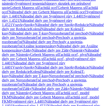
nástenky
Systémové tesnenia
Súpravy skrutiek pre prírubové
spoje
Geberit Mapress ušľachtilá oceľ
Geberit Mapress ušľachtilá
oceľ
Náhradné diely pre Geberit Mapress ušľachtilá oceľ
Systémové
rúry 1.4401
Náhradné diely pre Systémové rúry 1.4401
Systémové
rúry 1.4521
Náhradné diely pre Systémové rúry
1.4521
Vsuvky
Spojky
Náhradné diely pre Spojky
Redukcie
Náhradné
diely pre Redukcie
Kolená
Náhradné diely pre Kolená
T-
kusy
Náhradné diely pre T-kusy
Nerozoberateľné prechody
Náhradné
diely pre Nerozoberateľné prechody
Prechody a spojenia,
rozoberateľné
Náhradné diely pre Prechody a spojenia,
rozoberateľné
Axiálne kompenzátory
Náhradné diely pre Axiálne
kompenzátory
Zátky
Náhradné diely pre Zátky
Nástenky
Náhradné
diely pre Nástenky
Geberit Mapress ušľachtilá oceľ, plyn
Náhradné
diely pre Geberit Mapress ušľachtilá oceľ, plyn
Systémové rúry
1.4401
Náhradné diely pre Systémové rúry
1.4401
Vsuvky
Spojky
Náhradné diely pre Spojky
Redukcie
Náhradné
diely pre Redukcie
Kolená
Náhradné diely pre Kolená
T-
kusy
Náhradné diely pre T-kusy
Nerozoberateľné prechody
Náhradné
diely pre Nerozoberateľné prechody
Prechody a spojenia,
rozoberateľné
Náhradné diely pre Prechody a spojenia,
rozoberateľné
Zátky
Náhradné diely pre Zátky
Nástenky
Náhradné
diely pre Nástenky
Geberit Mapress ušľachtilá oceľ, modré
FKM
Náhradné diely pre Geberit Mapress ušľachtilá oceľ, modré
FKM
Systémové rúry 1.4401
Náhradné diely pre Systémové rúry
1.4401
Systémové rúry 1.4521
Náhradné diely pre Systémové rúry