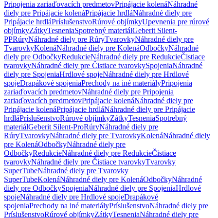
Pripojenia zariaďovacích predmetov
Pripájacie kolená
Náhradné
diely pre Pripájacie kolená
Pripájacie hrdlá
Náhradné diely pre
Pripájacie hrdlá
Príslušenstvo
Rúrové objímky
Upevnenia pre rúrové
objímky
Zátky
Tesnenia
Spotrebný materiál
Geberit Silent-
PP
Rúry
Náhradné diely pre Rúry
Tvarovky
Náhradné diely pre
Tvarovky
Kolená
Náhradné diely pre Kolená
Odbočky
Náhradné
diely pre Odbočky
Redukcie
Náhradné diely pre Redukcie
Čistiace
tvarovky
Náhradné diely pre Čistiace tvarovky
Spojenia
Náhradné
diely pre Spojenia
Hrdlové spoje
Náhradné diely pre Hrdlové
spoje
Drapákové spojenia
Prechody na iné materiály
Pripojenia
zariaďovacích predmetov
Náhradné diely pre Pripojenia
zariaďovacích predmetov
Pripájacie kolená
Náhradné diely pre
Pripájacie kolená
Pripájacie hrdlá
Náhradné diely pre Pripájacie
hrdlá
Príslušenstvo
Rúrové objímky
Zátky
Tesnenia
Spotrebný
materiál
Geberit Silent-Pro
Rúry
Náhradné diely pre
Rúry
Tvarovky
Náhradné diely pre Tvarovky
Kolená
Náhradné diely
pre Kolená
Odbočky
Náhradné diely pre
Odbočky
Redukcie
Náhradné diely pre Redukcie
Čistiace
tvarovky
Náhradné diely pre Čistiace tvarovky
Tvarovky
SuperTube
Náhradné diely pre Tvarovky
SuperTube
Kolená
Náhradné diely pre Kolená
Odbočky
Náhradné
diely pre Odbočky
Spojenia
Náhradné diely pre Spojenia
Hrdlové
spoje
Náhradné diely pre Hrdlové spoje
Drapákové
spojenia
Prechody na iné materiály
Príslušenstvo
Náhradné diely pre
Príslušenstvo
Rúrové objímky
Zátky
Tesnenia
Náhradné diely pre