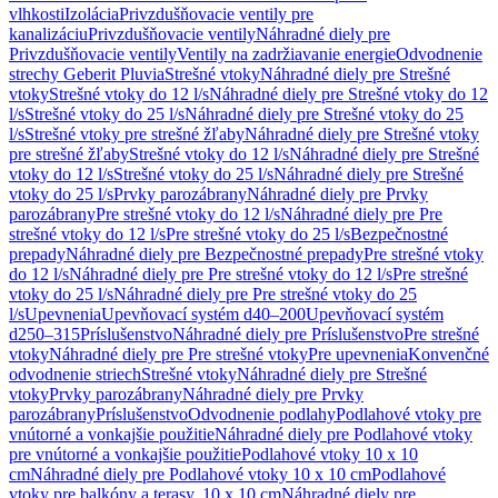
vlhkosti
Izolácia
Privzdušňovacie ventily pre
kanalizáciu
Privzdušňovacie ventily
Náhradné diely pre
Privzdušňovacie ventily
Ventily na zadržiavanie energie
Odvodnenie
strechy Geberit Pluvia
Strešné vtoky
Náhradné diely pre Strešné
vtoky
Strešné vtoky do 12 l/s
Náhradné diely pre Strešné vtoky do 12
l/s
Strešné vtoky do 25 l/s
Náhradné diely pre Strešné vtoky do 25
l/s
Strešné vtoky pre strešné žľaby
Náhradné diely pre Strešné vtoky
pre strešné žľaby
Strešné vtoky do 12 l/s
Náhradné diely pre Strešné
vtoky do 12 l/s
Strešné vtoky do 25 l/s
Náhradné diely pre Strešné
vtoky do 25 l/s
Prvky parozábrany
Náhradné diely pre Prvky
parozábrany
Pre strešné vtoky do 12 l/s
Náhradné diely pre Pre
strešné vtoky do 12 l/s
Pre strešné vtoky do 25 l/s
Bezpečnostné
prepady
Náhradné diely pre Bezpečnostné prepady
Pre strešné vtoky
do 12 l/s
Náhradné diely pre Pre strešné vtoky do 12 l/s
Pre strešné
vtoky do 25 l/s
Náhradné diely pre Pre strešné vtoky do 25
l/s
Upevnenia
Upevňovací systém d40–200
Upevňovací systém
d250–315
Príslušenstvo
Náhradné diely pre Príslušenstvo
Pre strešné
vtoky
Náhradné diely pre Pre strešné vtoky
Pre upevnenia
Konvenčné
odvodnenie striech
Strešné vtoky
Náhradné diely pre Strešné
vtoky
Prvky parozábrany
Náhradné diely pre Prvky
parozábrany
Príslušenstvo
Odvodnenie podlahy
Podlahové vtoky pre
vnútorné a vonkajšie použitie
Náhradné diely pre Podlahové vtoky
pre vnútorné a vonkajšie použitie
Podlahové vtoky 10 x 10
cm
Náhradné diely pre Podlahové vtoky 10 x 10 cm
Podlahové
vtoky pre balkóny a terasy, 10 x 10 cm
Náhradné diely pre