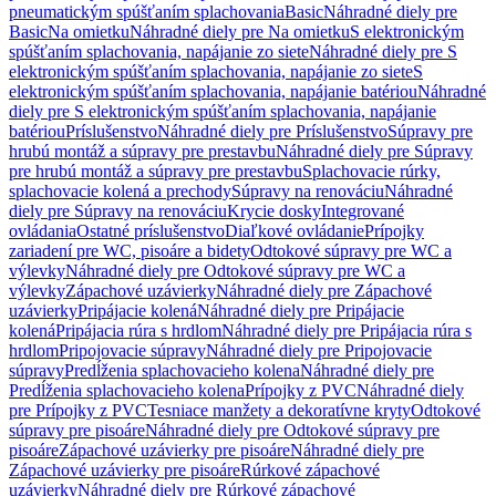
pneumatickým spúšťaním splachovania
Basic
Náhradné diely pre
Basic
Na omietku
Náhradné diely pre Na omietku
S elektronickým
spúšťaním splachovania, napájanie zo siete
Náhradné diely pre S
elektronickým spúšťaním splachovania, napájanie zo siete
S
elektronickým spúšťaním splachovania, napájanie batériou
Náhradné
diely pre S elektronickým spúšťaním splachovania, napájanie
batériou
Príslušenstvo
Náhradné diely pre Príslušenstvo
Súpravy pre
hrubú montáž a súpravy pre prestavbu
Náhradné diely pre Súpravy
pre hrubú montáž a súpravy pre prestavbu
Splachovacie rúrky,
splachovacie kolená a prechody
Súpravy na renováciu
Náhradné
diely pre Súpravy na renováciu
Krycie dosky
Integrované
ovládania
Ostatné príslušenstvo
Diaľkové ovládanie
Prípojky
zariadení pre WC, pisoáre a bidety
Odtokové súpravy pre WC a
výlevky
Náhradné diely pre Odtokové súpravy pre WC a
výlevky
Zápachové uzávierky
Náhradné diely pre Zápachové
uzávierky
Pripájacie kolená
Náhradné diely pre Pripájacie
kolená
Pripájacia rúra s hrdlom
Náhradné diely pre Pripájacia rúra s
hrdlom
Pripojovacie súpravy
Náhradné diely pre Pripojovacie
súpravy
Predĺženia splachovacieho kolena
Náhradné diely pre
Predĺženia splachovacieho kolena
Prípojky z PVC
Náhradné diely
pre Prípojky z PVC
Tesniace manžety a dekoratívne kryty
Odtokové
súpravy pre pisoáre
Náhradné diely pre Odtokové súpravy pre
pisoáre
Zápachové uzávierky pre pisoáre
Náhradné diely pre
Zápachové uzávierky pre pisoáre
Rúrkové zápachové
uzávierky
Náhradné diely pre Rúrkové zápachové