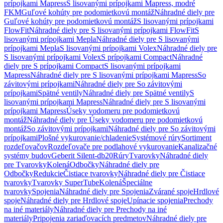
prípojkami Mapress
S lisovanými prípojkami Mapress, modré
FKM
Guľové kohúty pre podomietkovú montáž
Náhradné diely pre
Guľové kohúty pre podomietkovú montáž
S lisovanými prípojkami
FlowFit
Náhradné diely pre S lisovanými prípojkami FlowFit
S
lisovanými prípojkami Mepla
Náhradné diely pre S lisovanými
prípojkami Mepla
S lisovanými prípojkami Volex
Náhradné diely pre
S lisovanými prípojkami Volex
S prípojkami Compact
Náhradné
diely pre S prípojkami Compact
S lisovanými prípojkami
Mapress
Náhradné diely pre S lisovanými prípojkami Mapress
So
závitovými prípojkami
Náhradné diely pre So závitovými
prípojkami
Spätné ventily
Náhradné diely pre Spätné ventily
S
lisovanými prípojkami Mapress
Náhradné diely pre S lisovanými
prípojkami Mapress
Úseky vodomeru pre podomietkovú
montáž
Náhradné diely pre Úseky vodomeru pre podomietkovú
montáž
So závitovými prípojkami
Náhradné diely pre So závitovými
prípojkami
Plošné vykurovanie/chladenie
Systémové rúry
Sortiment
rozdeľovačov
Rozdeľovače pre podlahové vykurovanie
Kanalizačné
systémy budov
Geberit Silent-db20
Rúry
Tvarovky
Náhradné diely
pre Tvarovky
Kolená
Odbočky
Náhradné diely pre
Odbočky
Redukcie
Čistiace tvarovky
Náhradné diely pre Čistiace
tvarovky
Tvarovky SuperTube
Kolená
Špeciálne
tvarovky
Spojenia
Náhradné diely pre Spojenia
Zvárané spoje
Hrdlové
spoje
Náhradné diely pre Hrdlové spoje
Upínacie spojenia
Prechody
na iné materiály
Náhradné diely pre Prechody na iné
materiály
Pripojenia zariaďovacích predmetov
Náhradné diely pre