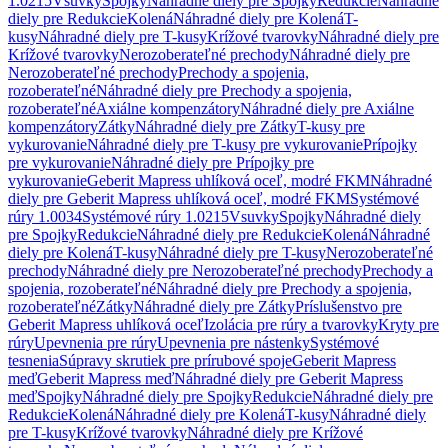
1.0215
Vsuvky
Spojky
Náhradné diely pre Spojky
Redukcie
Náhradné
diely pre Redukcie
Kolená
Náhradné diely pre Kolená
T-
kusy
Náhradné diely pre T-kusy
Krížové tvarovky
Náhradné diely pre
Krížové tvarovky
Nerozoberateľné prechody
Náhradné diely pre
Nerozoberateľné prechody
Prechody a spojenia,
rozoberateľné
Náhradné diely pre Prechody a spojenia,
rozoberateľné
Axiálne kompenzátory
Náhradné diely pre Axiálne
kompenzátory
Zátky
Náhradné diely pre Zátky
T-kusy pre
vykurovanie
Náhradné diely pre T-kusy pre vykurovanie
Prípojky
pre vykurovanie
Náhradné diely pre Prípojky pre
vykurovanie
Geberit Mapress uhlíková oceľ, modré FKM
Náhradné
diely pre Geberit Mapress uhlíková oceľ, modré FKM
Systémové
rúry 1.0034
Systémové rúry 1.0215
Vsuvky
Spojky
Náhradné diely
pre Spojky
Redukcie
Náhradné diely pre Redukcie
Kolená
Náhradné
diely pre Kolená
T-kusy
Náhradné diely pre T-kusy
Nerozoberateľné
prechody
Náhradné diely pre Nerozoberateľné prechody
Prechody a
spojenia, rozoberateľné
Náhradné diely pre Prechody a spojenia,
rozoberateľné
Zátky
Náhradné diely pre Zátky
Príslušenstvo pre
Geberit Mapress uhlíková oceľ
Izolácia pre rúry a tvarovky
Kryty pre
rúry
Upevnenia pre rúry
Upevnenia pre nástenky
Systémové
tesnenia
Súpravy skrutiek pre prírubové spoje
Geberit Mapress
meď
Geberit Mapress meď
Náhradné diely pre Geberit Mapress
meď
Spojky
Náhradné diely pre Spojky
Redukcie
Náhradné diely pre
Redukcie
Kolená
Náhradné diely pre Kolená
T-kusy
Náhradné diely
pre T-kusy
Krížové tvarovky
Náhradné diely pre Krížové