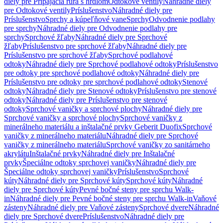
diely pre Pripájacia rúra s hrdlom
Odtokové ventily
Náhradné diely
pre Odtokové ventily
Príslušenstvo
Náhradné diely pre
Príslušenstvo
Sprchy a kúpeľňové vane
Sprchy
Odvodnenie podlahy
pre sprchy
Náhradné diely pre Odvodnenie podlahy pre
sprchy
Sprchové žľaby
Náhradné diely pre Sprchové
žľaby
Príslušenstvo pre sprchové žľaby
Náhradné diely pre
Príslušenstvo pre sprchové žľaby
Sprchové podlahové
odtoky
Náhradné diely pre Sprchové podlahové odtoky
Príslušenstvo
pre odtoky pre sprchové podlahové odtoky
Náhradné diely pre
Príslušenstvo pre odtoky pre sprchové podlahové odtoky
Stenové
odtoky
Náhradné diely pre Stenové odtoky
Príslušenstvo pre stenové
odtoky
Náhradné diely pre Príslušenstvo pre stenové
odtoky
Sprchové vaničky a sprchové plochy
Náhradné diely pre
Sprchové vaničky a sprchové plochy
Sprchové vaničky z
minerálneho materiálu a inštalačné prvky Geberit Duofix
Sprchové
vaničky z minerálneho materiálu
Náhradné diely pre Sprchové
vaničky z minerálneho materiálu
Sprchové vaničky zo sanitárneho
akrylátu
Inštalačné prvky
Náhradné diely pre Inštalačné
prvky
Špeciálne odtoky sprchovej vaničky
Náhradné diely pre
Špeciálne odtoky sprchovej vaničky
Príslušenstvo
Sprchové
kúty
Náhradné diely pre Sprchové kúty
Sprchové kúty
Náhradné
diely pre Sprchové kúty
Pevné bočné steny pre sprchu Walk-
in
Náhradné diely pre Pevné bočné steny pre sprchu Walk-in
Vaňové
zásteny
Náhradné diely pre Vaňové zásteny
Sprchové dvere
Náhradné
diely pre Sprchové dvere
Príslušenstvo
Náhradné diely pre