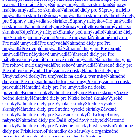
materiál
Dekoračné kryty
Súpravy umývadla so skrinkou
Súpravy
malého umývadla so skrinkou
Náhradné diely pre Súpravy malého
umývadla so skrinkou
Súpravy umývadla so skrinkou
Náhradné diely
pre Súpravy umývadla so skrinkou
Súpravy nábytkového umývadla
so skrinkou
Náhradné diely pre Súpravy nábytkového umývadla so
skrinkou
Kúpeľňový nábytok
Skrinky pod umývadlo
Náhradné diely
pre Skrinky pod umývadlo
Pre malé umývadlá
Náhradné diely pre
Pre malé umývadlá
Pre umývadlá
Náhradné diely pre Pre
umývadlá
Pre dvojité umývadlá
Náhradné diely pre Pre dvojité
umývadlá
Pre nábytkové umývadlá
Náhradné diely pre Pre
nábytkové umývadlá
Pre rohové malé umývadlá
Náhradné diely pre
Pre rohové malé umývadlá
Pre rohové umývadlá
Náhradné diely pre
Pre rohové umývadlá
Umývadlové dosky
Náhradné diely pre
Umývadlové dosky
Pre umývadlo na dosku, tvar misy
Náhradné
diely pre Pre umývadlo na dosku, tvar misy
Pre umývadlo na dosku,
pravouhlé
Náhradné diely pre Pre umývadlo na dosku,
pravouhlé
Bočné skrinky
Náhradné diely pre Bočné skrinky
Nízke
bočné skrinky
Náhradné diely pre Nízke bočné skrinky
Vysoké
skrinky
Náhradné diely pre Vysoké skrinky
Stredne vysoké
skrinky
Náhradné diely pre Stredne vysoké skrinky
Závesné
skrinky
Náhradné diely pre Závesné skrinky
Ďalší kúpeľňový
nábytok
Náhradné diely pre Ďalší kúpeľňový nábytok
Nástenné
poličky
Náhradné diely pre Nástenné poličky
Príslušenstvo
Náhradné
diely pre Príslušenstvo
Priehradky do zásuvky a organizačné
boxy
Držiak na uteráky a háčiky na uteráky
Svetelné