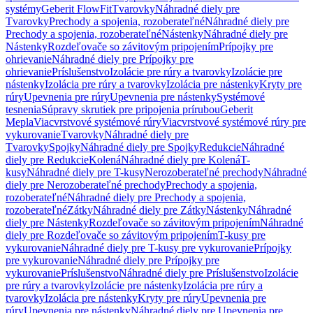
systémy
Geberit FlowFit
Tvarovky
Náhradné diely pre
Tvarovky
Prechody a spojenia, rozoberateľné
Náhradné diely pre
Prechody a spojenia, rozoberateľné
Nástenky
Náhradné diely pre
Nástenky
Rozdeľovače so závitovým pripojením
Prípojky pre
ohrievanie
Náhradné diely pre Prípojky pre
ohrievanie
Príslušenstvo
Izolácie pre rúry a tvarovky
Izolácie pre
nástenky
Izolácia pre rúry a tvarovky
Izolácia pre nástenky
Kryty pre
rúry
Upevnenia pre rúry
Upevnenia pre nástenky
Systémové
tesnenia
Súpravy skrutiek pre pripojenia prírubou
Geberit
Mepla
Viacvrstvové systémové rúry
Viacvrstvové systémové rúry pre
vykurovanie
Tvarovky
Náhradné diely pre
Tvarovky
Spojky
Náhradné diely pre Spojky
Redukcie
Náhradné
diely pre Redukcie
Kolená
Náhradné diely pre Kolená
T-
kusy
Náhradné diely pre T-kusy
Nerozoberateľné prechody
Náhradné
diely pre Nerozoberateľné prechody
Prechody a spojenia,
rozoberateľné
Náhradné diely pre Prechody a spojenia,
rozoberateľné
Zátky
Náhradné diely pre Zátky
Nástenky
Náhradné
diely pre Nástenky
Rozdeľovače so závitovým pripojením
Náhradné
diely pre Rozdeľovače so závitovým pripojením
T-kusy pre
vykurovanie
Náhradné diely pre T-kusy pre vykurovanie
Prípojky
pre vykurovanie
Náhradné diely pre Prípojky pre
vykurovanie
Príslušenstvo
Náhradné diely pre Príslušenstvo
Izolácie
pre rúry a tvarovky
Izolácie pre nástenky
Izolácia pre rúry a
tvarovky
Izolácia pre nástenky
Kryty pre rúry
Upevnenia pre
rúry
Upevnenia pre nástenky
Náhradné diely pre Upevnenia pre