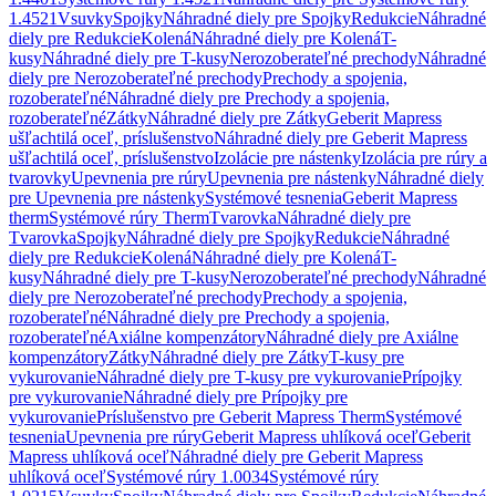
1.4521
Vsuvky
Spojky
Náhradné diely pre Spojky
Redukcie
Náhradné
diely pre Redukcie
Kolená
Náhradné diely pre Kolená
T-
kusy
Náhradné diely pre T-kusy
Nerozoberateľné prechody
Náhradné
diely pre Nerozoberateľné prechody
Prechody a spojenia,
rozoberateľné
Náhradné diely pre Prechody a spojenia,
rozoberateľné
Zátky
Náhradné diely pre Zátky
Geberit Mapress
ušľachtilá oceľ, príslušenstvo
Náhradné diely pre Geberit Mapress
ušľachtilá oceľ, príslušenstvo
Izolácie pre nástenky
Izolácia pre rúry a
tvarovky
Upevnenia pre rúry
Upevnenia pre nástenky
Náhradné diely
pre Upevnenia pre nástenky
Systémové tesnenia
Geberit Mapress
therm
Systémové rúry Therm
Tvarovka
Náhradné diely pre
Tvarovka
Spojky
Náhradné diely pre Spojky
Redukcie
Náhradné
diely pre Redukcie
Kolená
Náhradné diely pre Kolená
T-
kusy
Náhradné diely pre T-kusy
Nerozoberateľné prechody
Náhradné
diely pre Nerozoberateľné prechody
Prechody a spojenia,
rozoberateľné
Náhradné diely pre Prechody a spojenia,
rozoberateľné
Axiálne kompenzátory
Náhradné diely pre Axiálne
kompenzátory
Zátky
Náhradné diely pre Zátky
T-kusy pre
vykurovanie
Náhradné diely pre T-kusy pre vykurovanie
Prípojky
pre vykurovanie
Náhradné diely pre Prípojky pre
vykurovanie
Príslušenstvo pre Geberit Mapress Therm
Systémové
tesnenia
Upevnenia pre rúry
Geberit Mapress uhlíková oceľ
Geberit
Mapress uhlíková oceľ
Náhradné diely pre Geberit Mapress
uhlíková oceľ
Systémové rúry 1.0034
Systémové rúry