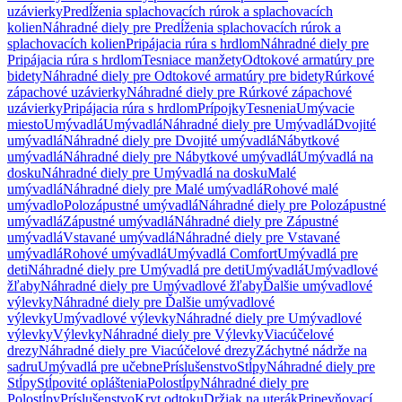
uzávierky
Predĺženia splachovacích rúrok a splachovacích
kolien
Náhradné diely pre Predĺženia splachovacích rúrok a
splachovacích kolien
Pripájacia rúra s hrdlom
Náhradné diely pre
Pripájacia rúra s hrdlom
Tesniace manžety
Odtokové armatúry pre
bidety
Náhradné diely pre Odtokové armatúry pre bidety
Rúrkové
zápachové uzávierky
Náhradné diely pre Rúrkové zápachové
uzávierky
Pripájacia rúra s hrdlom
Prípojky
Tesnenia
Umývacie
miesto
Umývadlá
Umývadlá
Náhradné diely pre Umývadlá
Dvojité
umývadlá
Náhradné diely pre Dvojité umývadlá
Nábytkové
umývadlá
Náhradné diely pre Nábytkové umývadlá
Umývadlá na
dosku
Náhradné diely pre Umývadlá na dosku
Malé
umývadlá
Náhradné diely pre Malé umývadlá
Rohové malé
umývadlo
Polozápustné umývadlá
Náhradné diely pre Polozápustné
umývadlá
Zápustné umývadlá
Náhradné diely pre Zápustné
umývadlá
Vstavané umývadlá
Náhradné diely pre Vstavané
umývadlá
Rohové umývadlá
Umývadlá Comfort
Umývadlá pre
deti
Náhradné diely pre Umývadlá pre deti
Umývadlá
Umývadlové
žľaby
Náhradné diely pre Umývadlové žľaby
Ďalšie umývadlové
výlevky
Náhradné diely pre Ďalšie umývadlové
výlevky
Umývadlové výlevky
Náhradné diely pre Umývadlové
výlevky
Výlevky
Náhradné diely pre Výlevky
Viacúčelové
drezy
Náhradné diely pre Viacúčelové drezy
Záchytné nádrže na
sadru
Umývadlá pre učebne
Príslušenstvo
Stĺpy
Náhradné diely pre
Stĺpy
Stĺpovité opláštenia
Polostĺpy
Náhradné diely pre
Polostĺpy
Príslušenstvo
Kryt odtoku
Držiak na uterák
Pripevňovací