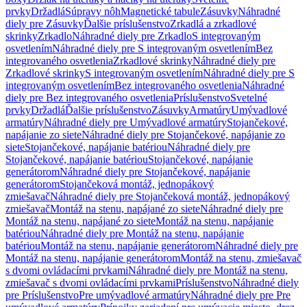
prvky
Držadlá
Súpravy nôh
Magnetické tabule
Zásuvky
Náhradné
diely pre Zásuvky
Ďalšie príslušenstvo
Zrkadlá a zrkadlové
skrinky
Zrkadlo
Náhradné diely pre Zrkadlo
S integrovaným
osvetlením
Náhradné diely pre S integrovaným osvetlením
Bez
integrovaného osvetlenia
Zrkadlové skrinky
Náhradné diely pre
Zrkadlové skrinky
S integrovaným osvetlením
Náhradné diely pre S
integrovaným osvetlením
Bez integrovaného osvetlenia
Náhradné
diely pre Bez integrovaného osvetlenia
Príslušenstvo
Svetelné
prvky
Držadlá
Ďalšie príslušenstvo
Zásuvky
Armatúry
Umývadlové
armatúry
Náhradné diely pre Umývadlové armatúry
Stojančekové,
napájanie zo siete
Náhradné diely pre Stojančekové, napájanie zo
siete
Stojančekové, napájanie batériou
Náhradné diely pre
Stojančekové, napájanie batériou
Stojančekové, napájanie
generátorom
Náhradné diely pre Stojančekové, napájanie
generátorom
Stojančeková montáž, jednopákový
zmiešavač
Náhradné diely pre Stojančeková montáž, jednopákový
zmiešavač
Montáž na stenu, napájané zo siete
Náhradné diely pre
Montáž na stenu, napájané zo siete
Montáž na stenu, napájanie
batériou
Náhradné diely pre Montáž na stenu, napájanie
batériou
Montáž na stenu, napájanie generátorom
Náhradné diely pre
Montáž na stenu, napájanie generátorom
Montáž na stenu, zmiešavač
s dvomi ovládacími prvkami
Náhradné diely pre Montáž na stenu,
zmiešavač s dvomi ovládacími prvkami
Príslušenstvo
Náhradné diely
pre Príslušenstvo
Pre umývadlové armatúry
Náhradné diely pre Pre