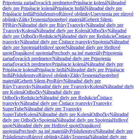
Pripojenia zariaďovacích predmetov
Pripájacie kolená
Náhradné
diely pre Pripájacie kolená
Pripájacie hrdlá
Náhradné diely pre
Pripájacie hrdlá
Príslušenstvo
Rúrové objímky
Upevnenia pre rúrové
objímky
Zátky
Tesnenia
Spotrebný materiál
Geberit Silent-
PP
Rúry
Náhradné diely pre Rúry
Tvarovky
Náhradné diely pre
Tvarovky
Kolená
Náhradné diely pre Kolená
Odbočky
Náhradné
diely pre Odbočky
Redukcie
Náhradné diely pre Redukcie
Čistiace
tvarovky
Náhradné diely pre Čistiace tvarovky
Spojenia
Náhradné
diely pre Spojenia
Hrdlové spoje
Náhradné diely pre Hrdlové
spoje
Drapákové spojenia
Prechody na iné materiály
Pripojenia
zariaďovacích predmetov
Náhradné diely pre Pripojenia
zariaďovacích predmetov
Pripájacie kolená
Náhradné diely pre
Pripájacie kolená
Pripájacie hrdlá
Náhradné diely pre Pripájacie
hrdlá
Príslušenstvo
Rúrové objímky
Zátky
Tesnenia
Spotrebný
materiál
Geberit Silent-Pro
Rúry
Náhradné diely pre
Rúry
Tvarovky
Náhradné diely pre Tvarovky
Kolená
Náhradné diely
pre Kolená
Odbočky
Náhradné diely pre
Odbočky
Redukcie
Náhradné diely pre Redukcie
Čistiace
tvarovky
Náhradné diely pre Čistiace tvarovky
Tvarovky
SuperTube
Náhradné diely pre Tvarovky
SuperTube
Kolená
Náhradné diely pre Kolená
Odbočky
Náhradné
diely pre Odbočky
Spojenia
Náhradné diely pre Spojenia
Hrdlové
spoje
Náhradné diely pre Hrdlové spoje
Drapákové
spojenia
Prechody na iné materiály
Príslušenstvo
Náhradné diely pre
Príslušenstvo
Rúrové objímky
Zátky
Tesnenia
Náhradné diely pre