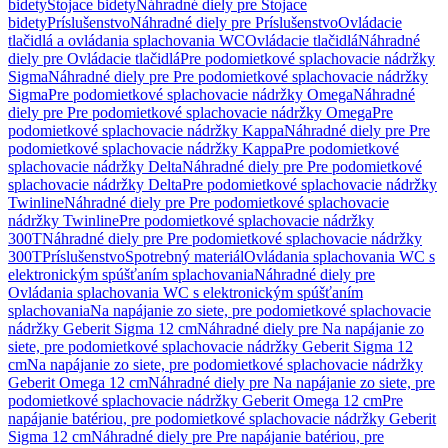
bidety
Stojace bidety
Náhradné diely pre Stojace
bidety
Príslušenstvo
Náhradné diely pre Príslušenstvo
Ovládacie
tlačidlá a ovládania splachovania WC
Ovládacie tlačidlá
Náhradné
diely pre Ovládacie tlačidlá
Pre podomietkové splachovacie nádržky
Sigma
Náhradné diely pre Pre podomietkové splachovacie nádržky
Sigma
Pre podomietkové splachovacie nádržky Omega
Náhradné
diely pre Pre podomietkové splachovacie nádržky Omega
Pre
podomietkové splachovacie nádržky Kappa
Náhradné diely pre Pre
podomietkové splachovacie nádržky Kappa
Pre podomietkové
splachovacie nádržky Delta
Náhradné diely pre Pre podomietkové
splachovacie nádržky Delta
Pre podomietkové splachovacie nádržky
Twinline
Náhradné diely pre Pre podomietkové splachovacie
nádržky Twinline
Pre podomietkové splachovacie nádržky
300T
Náhradné diely pre Pre podomietkové splachovacie nádržky
300T
Príslušenstvo
Spotrebný materiál
Ovládania splachovania WC s
elektronickým spúšťaním splachovania
Náhradné diely pre
Ovládania splachovania WC s elektronickým spúšťaním
splachovania
Na napájanie zo siete, pre podomietkové splachovacie
nádržky Geberit Sigma 12 cm
Náhradné diely pre Na napájanie zo
siete, pre podomietkové splachovacie nádržky Geberit Sigma 12
cm
Na napájanie zo siete, pre podomietkové splachovacie nádržky
Geberit Omega 12 cm
Náhradné diely pre Na napájanie zo siete, pre
podomietkové splachovacie nádržky Geberit Omega 12 cm
Pre
napájanie batériou, pre podomietkové splachovacie nádržky Geberit
Sigma 12 cm
Náhradné diely pre Pre napájanie batériou, pre