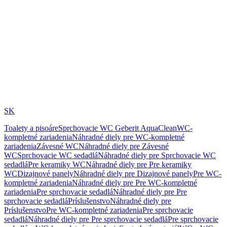
SK
Toalety a pisoáre
Sprchovacie WC Geberit AquaClean
WC-
kompletné zariadenia
Náhradné diely pre WC-kompletné
zariadenia
Závesné WC
Náhradné diely pre Závesné
WC
Sprchovacie WC sedadlá
Náhradné diely pre Sprchovacie WC
sedadlá
Pre keramiky WC
Náhradné diely pre Pre keramiky
WC
Dizajnové panely
Náhradné diely pre Dizajnové panely
Pre WC-
kompletné zariadenia
Náhradné diely pre Pre WC-kompletné
zariadenia
Pre sprchovacie sedadlá
Náhradné diely pre Pre
sprchovacie sedadlá
Príslušenstvo
Náhradné diely pre
Príslušenstvo
Pre WC-kompletné zariadenia
Pre sprchovacie
sedadlá
Náhradné diely pre Pre sprchovacie sedadlá
Pre sprchovacie