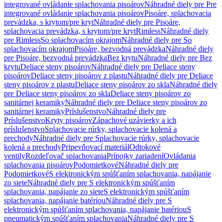
integrované ovládanie splachovania pisoárov
Náhradné diely pre Pre
integrované ovládanie splachovania pisoárov
Pisoáre, splachovacia
prevádzka, s krytom/pre kryt
Náhradné diely pre Pisoáre,
splachovacia prevádzka, s krytom/pre kryt
Rimless
Náhradné diely
pre Rimless
So splachovacím okrajom
Náhradné diely pre So
splachovacím okrajom
Pisoáre, bezvodná prevádzka
Náhradné diely
pre Pisoáre, bezvodná prevádzka
Bez krytu
Náhradné diely pre Bez
krytu
Deliace steny pisoárov
Náhradné diely pre Deliace steny
pisoárov
Deliace steny pisoárov z plastu
Náhradné diely pre Deliace
steny pisoárov z plastu
Deliace steny pisoárov zo skla
Náhradné diely
pre Deliace steny pisoárov zo skla
Deliace steny pisoárov zo
sanitárnej keramiky
Náhradné diely pre Deliace steny pisoárov zo
sanitárnej keramiky
Príslušenstvo
Náhradné diely pre
Príslušenstvo
Kryty pisoárov
Zápachové uzávierky a ich
príslušenstvo
Splachovacie rúrky, splachovacie kolená a
prechody
Náhradné diely pre Splachovacie rúrky, splachovacie
kolená a prechody
Pripevňovací materiál
Odtokové
ventily
Rozdeľovač splachovania
Prípojky zariadení
Ovládania
splachovania pisoárov
Podomietkové
Náhradné diely pre
Podomietkové
S elektronickým spúšťaním splachovania, napájanie
zo siete
Náhradné diely pre S elektronickým spúšťaním
splachovania, napájanie zo siete
S elektronickým spúšťaním
splachovania, napájanie batériou
Náhradné diely pre S
elektronickým spúšťaním splachovania, napájanie batériou
S
pneumatickým spúšťaním splachovania
Náhradné diely pre S