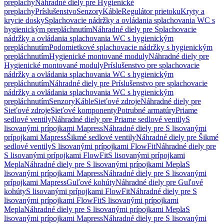
preplachy
Náhradné diely pre Hygienické
preplachy
Príslušenstvo
Senzory
Káble
Regulátor prietoku
Kryty a
krycie dosky
Splachovacie nádržky a ovládania splachovania WC s
hygienickým prepláchnutím
Náhradné diely pre Splachovacie
nádržky a ovládania splachovania WC s hygienickým
prepláchnutím
Podomietkové splachovacie nádržky s hygienickým
prepláchnutím
Hygienické montované moduly
Náhradné diely pre
Hygienické montované moduly
Príslušenstvo pre splachovacie
nádržky a ovládania splachovania WC s hygienickým
prepláchnutím
Náhradné diely pre Príslušenstvo pre splachovacie
nádržky a ovládania splachovania WC s hygienickým
prepláchnutím
Senzory
Káble
Sieťové zdroje
Náhradné diely pre
Sieťové zdroje
Sieťové komponenty
Potrubné armatúry
Priame
sedlové ventily
Náhradné diely pre Priame sedlové ventily
S
lisovanými prípojkami Mapress
Náhradné diely pre S lisovanými
prípojkami Mapress
Šikmé sedlové ventily
Náhradné diely pre Šikmé
sedlové ventily
S lisovanými prípojkami FlowFit
Náhradné diely pre
S lisovanými prípojkami FlowFit
S lisovanými prípojkami
Mepla
Náhradné diely pre S lisovanými prípojkami Mepla
S
lisovanými prípojkami Mapress
Náhradné diely pre S lisovanými
prípojkami Mapress
Guľové kohúty
Náhradné diely pre Guľové
kohúty
S lisovanými prípojkami FlowFit
Náhradné diely pre S
lisovanými prípojkami FlowFit
S lisovanými prípojkami
Mepla
Náhradné diely pre S lisovanými prípojkami Mepla
S
lisovanými prípojkami Mapress
Náhradné diely pre S lisovanými