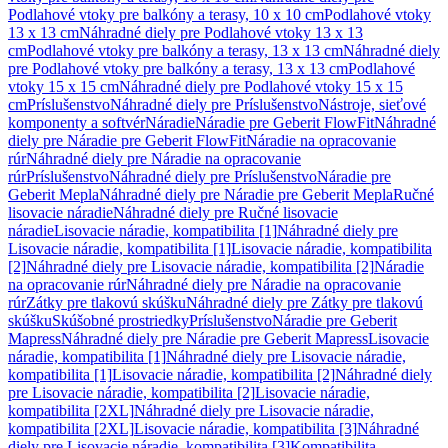
Podlahové vtoky pre balkóny a terasy, 10 x 10 cm
Podlahové vtoky
13 x 13 cm
Náhradné diely pre Podlahové vtoky 13 x 13
cm
Podlahové vtoky pre balkóny a terasy, 13 x 13 cm
Náhradné diely
pre Podlahové vtoky pre balkóny a terasy, 13 x 13 cm
Podlahové
vtoky 15 x 15 cm
Náhradné diely pre Podlahové vtoky 15 x 15
cm
Príslušenstvo
Náhradné diely pre Príslušenstvo
Nástroje, sieťové
komponenty a softvér
Náradie
Náradie pre Geberit FlowFit
Náhradné
diely pre Náradie pre Geberit FlowFit
Náradie na opracovanie
rúr
Náhradné diely pre Náradie na opracovanie
rúr
Príslušenstvo
Náhradné diely pre Príslušenstvo
Náradie pre
Geberit Mepla
Náhradné diely pre Náradie pre Geberit Mepla
Ručné
lisovacie náradie
Náhradné diely pre Ručné lisovacie
náradie
Lisovacie náradie, kompatibilita [1]
Náhradné diely pre
Lisovacie náradie, kompatibilita [1]
Lisovacie náradie, kompatibilita
[2]
Náhradné diely pre Lisovacie náradie, kompatibilita [2]
Náradie
na opracovanie rúr
Náhradné diely pre Náradie na opracovanie
rúr
Zátky pre tlakovú skúšku
Náhradné diely pre Zátky pre tlakovú
skúšku
Skúšobné prostriedky
Príslušenstvo
Náradie pre Geberit
Mapress
Náhradné diely pre Náradie pre Geberit Mapress
Lisovacie
náradie, kompatibilita [1]
Náhradné diely pre Lisovacie náradie,
kompatibilita [1]
Lisovacie náradie, kompatibilita [2]
Náhradné diely
pre Lisovacie náradie, kompatibilita [2]
Lisovacie náradie,
kompatibilita [2XL]
Náhradné diely pre Lisovacie náradie,
kompatibilita [2XL]
Lisovacie náradie, kompatibilita [3]
Náhradné
diely pre Lisovacie náradie, kompatibilita [3]
Kompatibilita