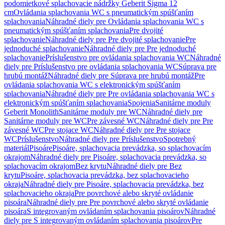
podomietkové splachovacie nádržky Geberit Sigma 12
cm
Ovládania splachovania WC s pneumatickým spúšťaním
splachovania
Náhradné diely pre Ovládania splachovania WC s
pneumatickým spúšťaním splachovania
Pre dvojité
splachovanie
Náhradné diely pre Pre dvojité splachovanie
Pre
jednoduché splachovanie
Náhradné diely pre Pre jednoduché
splachovanie
Príslušenstvo pre ovládania splachovania WC
Náhradné
diely pre Príslušenstvo pre ovládania splachovania WC
Súprava pre
hrubú montáž
Náhradné diely pre Súprava pre hrubú montáž
Pre
ovládania splachovania WC s elektronickým spúšťaním
splachovania
Náhradné diely pre Pre ovládania splachovania WC s
elektronickým spúšťaním splachovania
Spojenia
Sanitárne moduly
Geberit Monolith
Sanitárne moduly pre WC
Náhradné diely pre
Sanitárne moduly pre WC
Pre závesné WC
Náhradné diely pre Pre
závesné WC
Pre stojace WC
Náhradné diely pre Pre stojace
WC
Príslušenstvo
Náhradné diely pre Príslušenstvo
Spotrebný
materiál
Pisoáre
Pisoáre, splachovacia prevádzka, so splachovacím
okrajom
Náhradné diely pre Pisoáre, splachovacia prevádzka, so
splachovacím okrajom
Bez krytu
Náhradné diely pre Bez
krytu
Pisoáre, splachovacia prevádzka, bez splachovacieho
okraja
Náhradné diely pre Pisoáre, splachovacia prevádzka, bez
splachovacieho okraja
Pre povrchové alebo skryté ovládanie
pisoára
Náhradné diely pre Pre povrchové alebo skryté ovládanie
pisoára
S integrovaným ovládaním splachovania pisoárov
Náhradné
diely pre S integrovaným ovládaním splachovania pisoárov
Pre