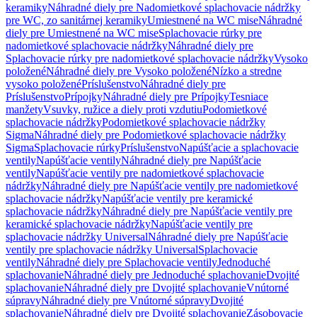
keramiky
Náhradné diely pre Nadomietkové splachovacie nádržky
pre WC, zo sanitárnej keramiky
Umiestnené na WC mise
Náhradné
diely pre Umiestnené na WC mise
Splachovacie rúrky pre
nadomietkové splachovacie nádržky
Náhradné diely pre
Splachovacie rúrky pre nadomietkové splachovacie nádržky
Vysoko
položené
Náhradné diely pre Vysoko položené
Nízko a stredne
vysoko položené
Príslušenstvo
Náhradné diely pre
Príslušenstvo
Prípojky
Náhradné diely pre Prípojky
Tesniace
manžety
Vsuvky, ružice a diely proti vzdutiu
Podomietkové
splachovacie nádržky
Podomietkové splachovacie nádržky
Sigma
Náhradné diely pre Podomietkové splachovacie nádržky
Sigma
Splachovacie rúrky
Príslušenstvo
Napúšťacie a splachovacie
ventily
Napúšťacie ventily
Náhradné diely pre Napúšťacie
ventily
Napúšťacie ventily pre nadomietkové splachovacie
nádržky
Náhradné diely pre Napúšťacie ventily pre nadomietkové
splachovacie nádržky
Napúšťacie ventily pre keramické
splachovacie nádržky
Náhradné diely pre Napúšťacie ventily pre
keramické splachovacie nádržky
Napúšťacie ventily pre
splachovacie nádržky Universal
Náhradné diely pre Napúšťacie
ventily pre splachovacie nádržky Universal
Splachovacie
ventily
Náhradné diely pre Splachovacie ventily
Jednoduché
splachovanie
Náhradné diely pre Jednoduché splachovanie
Dvojité
splachovanie
Náhradné diely pre Dvojité splachovanie
Vnútorné
súpravy
Náhradné diely pre Vnútorné súpravy
Dvojité
splachovanie
Náhradné diely pre Dvojité splachovanie
Zásobovacie