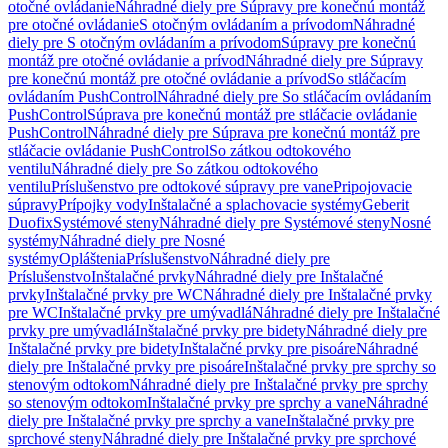
otočné ovládanie
Náhradné diely pre Súpravy pre konečnú montáž
pre otočné ovládanie
S otočným ovládaním a prívodom
Náhradné
diely pre S otočným ovládaním a prívodom
Súpravy pre konečnú
montáž pre otočné ovládanie a prívod
Náhradné diely pre Súpravy
pre konečnú montáž pre otočné ovládanie a prívod
So stláčacím
ovládaním PushControl
Náhradné diely pre So stláčacím ovládaním
PushControl
Súprava pre konečnú montáž pre stláčacie ovládanie
PushControl
Náhradné diely pre Súprava pre konečnú montáž pre
stláčacie ovládanie PushControl
So zátkou odtokového
ventilu
Náhradné diely pre So zátkou odtokového
ventilu
Príslušenstvo pre odtokové súpravy pre vane
Pripojovacie
súpravy
Prípojky vody
Inštalačné a splachovacie systémy
Geberit
Duofix
Systémové steny
Náhradné diely pre Systémové steny
Nosné
systémy
Náhradné diely pre Nosné
systémy
Opláštenia
Príslušenstvo
Náhradné diely pre
Príslušenstvo
Inštalačné prvky
Náhradné diely pre Inštalačné
prvky
Inštalačné prvky pre WC
Náhradné diely pre Inštalačné prvky
pre WC
Inštalačné prvky pre umývadlá
Náhradné diely pre Inštalačné
prvky pre umývadlá
Inštalačné prvky pre bidety
Náhradné diely pre
Inštalačné prvky pre bidety
Inštalačné prvky pre pisoáre
Náhradné
diely pre Inštalačné prvky pre pisoáre
Inštalačné prvky pre sprchy so
stenovým odtokom
Náhradné diely pre Inštalačné prvky pre sprchy
so stenovým odtokom
Inštalačné prvky pre sprchy a vane
Náhradné
diely pre Inštalačné prvky pre sprchy a vane
Inštalačné prvky pre
sprchové steny
Náhradné diely pre Inštalačné prvky pre sprchové