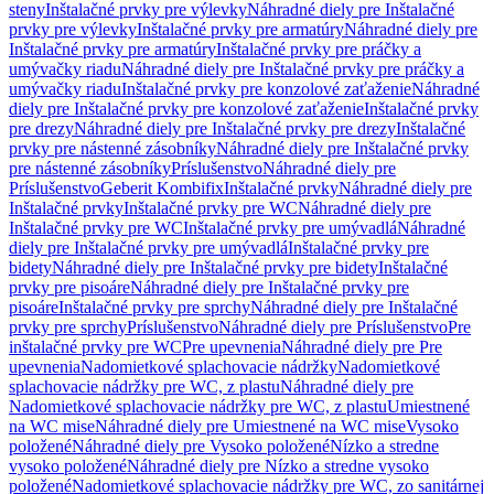
steny
Inštalačné prvky pre výlevky
Náhradné diely pre Inštalačné
prvky pre výlevky
Inštalačné prvky pre armatúry
Náhradné diely pre
Inštalačné prvky pre armatúry
Inštalačné prvky pre práčky a
umývačky riadu
Náhradné diely pre Inštalačné prvky pre práčky a
umývačky riadu
Inštalačné prvky pre konzolové zaťaženie
Náhradné
diely pre Inštalačné prvky pre konzolové zaťaženie
Inštalačné prvky
pre drezy
Náhradné diely pre Inštalačné prvky pre drezy
Inštalačné
prvky pre nástenné zásobníky
Náhradné diely pre Inštalačné prvky
pre nástenné zásobníky
Príslušenstvo
Náhradné diely pre
Príslušenstvo
Geberit Kombifix
Inštalačné prvky
Náhradné diely pre
Inštalačné prvky
Inštalačné prvky pre WC
Náhradné diely pre
Inštalačné prvky pre WC
Inštalačné prvky pre umývadlá
Náhradné
diely pre Inštalačné prvky pre umývadlá
Inštalačné prvky pre
bidety
Náhradné diely pre Inštalačné prvky pre bidety
Inštalačné
prvky pre pisoáre
Náhradné diely pre Inštalačné prvky pre
pisoáre
Inštalačné prvky pre sprchy
Náhradné diely pre Inštalačné
prvky pre sprchy
Príslušenstvo
Náhradné diely pre Príslušenstvo
Pre
inštalačné prvky pre WC
Pre upevnenia
Náhradné diely pre Pre
upevnenia
Nadomietkové splachovacie nádržky
Nadomietkové
splachovacie nádržky pre WC, z plastu
Náhradné diely pre
Nadomietkové splachovacie nádržky pre WC, z plastu
Umiestnené
na WC mise
Náhradné diely pre Umiestnené na WC mise
Vysoko
položené
Náhradné diely pre Vysoko položené
Nízko a stredne
vysoko položené
Náhradné diely pre Nízko a stredne vysoko
položené
Nadomietkové splachovacie nádržky pre WC, zo sanitárnej