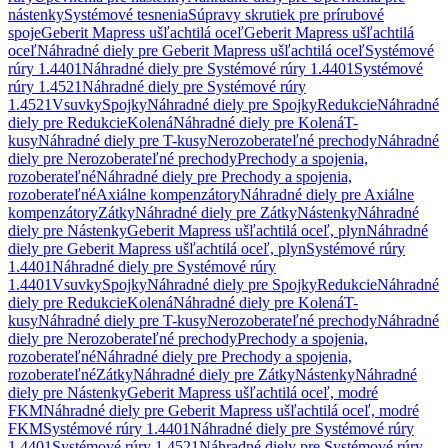
nástenky
Systémové tesnenia
Súpravy skrutiek pre prírubové
spoje
Geberit Mapress ušľachtilá oceľ
Geberit Mapress ušľachtilá
oceľ
Náhradné diely pre Geberit Mapress ušľachtilá oceľ
Systémové
rúry 1.4401
Náhradné diely pre Systémové rúry 1.4401
Systémové
rúry 1.4521
Náhradné diely pre Systémové rúry
1.4521
Vsuvky
Spojky
Náhradné diely pre Spojky
Redukcie
Náhradné
diely pre Redukcie
Kolená
Náhradné diely pre Kolená
T-
kusy
Náhradné diely pre T-kusy
Nerozoberateľné prechody
Náhradné
diely pre Nerozoberateľné prechody
Prechody a spojenia,
rozoberateľné
Náhradné diely pre Prechody a spojenia,
rozoberateľné
Axiálne kompenzátory
Náhradné diely pre Axiálne
kompenzátory
Zátky
Náhradné diely pre Zátky
Nástenky
Náhradné
diely pre Nástenky
Geberit Mapress ušľachtilá oceľ, plyn
Náhradné
diely pre Geberit Mapress ušľachtilá oceľ, plyn
Systémové rúry
1.4401
Náhradné diely pre Systémové rúry
1.4401
Vsuvky
Spojky
Náhradné diely pre Spojky
Redukcie
Náhradné
diely pre Redukcie
Kolená
Náhradné diely pre Kolená
T-
kusy
Náhradné diely pre T-kusy
Nerozoberateľné prechody
Náhradné
diely pre Nerozoberateľné prechody
Prechody a spojenia,
rozoberateľné
Náhradné diely pre Prechody a spojenia,
rozoberateľné
Zátky
Náhradné diely pre Zátky
Nástenky
Náhradné
diely pre Nástenky
Geberit Mapress ušľachtilá oceľ, modré
FKM
Náhradné diely pre Geberit Mapress ušľachtilá oceľ, modré
FKM
Systémové rúry 1.4401
Náhradné diely pre Systémové rúry
1.4401
Systémové rúry 1.4521
Náhradné diely pre Systémové rúry