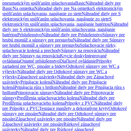
pneumatickým spúšťaním splachovania
Basic
Náhradné diely pre
Basic
Na omietku
Náhradné diely pre Na omietku
S elektronickým
spúšťaním splachovania, napájanie zo siete
Náhradné diely pre S
elektronickým spúšťaním splachovania, napájanie zo siete
S
elektronickým spúšťaním splachovania, napájanie batériou
Náhradné
diely pre S elektronickým spúšťaním splachovania, napájanie
batériou
Príslušenstvo
Náhradné diely pre Príslušenstvo
Súpravy pre
hrubú montáž a súpravy pre prestavbu
Náhradné diely pre Súpravy
pre hrubú montáž a súpravy pre prestavbu
Splachovacie rúrky,
splachovacie kolená a prechody
Súpravy na renováciu
Náhradné
diely pre Súpravy na renováciu
Krycie dosky
Integrované
ovládania
Ostatné príslušenstvo
Diaľkové ovládanie
Prípojky
zariadení pre WC, pisoáre a bidety
Odtokové súpravy pre WC a
výlevky
Náhradné diely pre Odtokové súpravy pre WC a
výlevky
Zápachové uzávierky
Náhradné diely pre Zápachové
uzávierky
Pripájacie kolená
Náhradné diely pre Pripájacie
kolená
Pripájacia rúra s hrdlom
Náhradné diely pre Pripájacia rúra s
hrdlom
Pripojovacie súpravy
Náhradné diely pre Pripojovacie
súpravy
Predĺženia splachovacieho kolena
Náhradné diely pre
Predĺženia splachovacieho kolena
Prípojky z PVC
Náhradné diely
pre Prípojky z PVC
Tesniace manžety a dekoratívne kryty
Odtokové
súpravy pre pisoáre
Náhradné diely pre Odtokové súpravy pre
pisoáre
Zápachové uzávierky pre pisoáre
Náhradné diely pre
Zápachové uzávierky pre pisoáre
Rúrkové zápachové
uzávierky
Náhradné diely pre Rúrkové zápachové