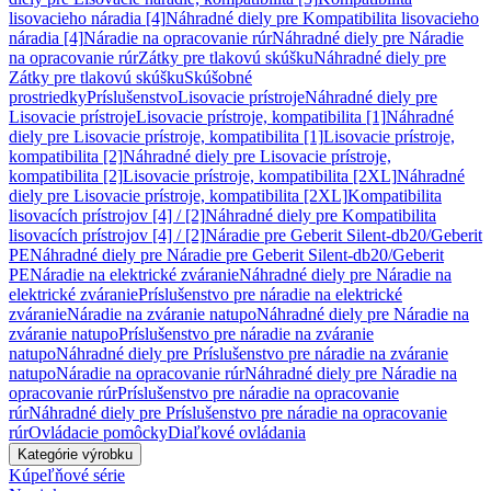
lisovacieho náradia [4]
Náhradné diely pre Kompatibilita lisovacieho
náradia [4]
Náradie na opracovanie rúr
Náhradné diely pre Náradie
na opracovanie rúr
Zátky pre tlakovú skúšku
Náhradné diely pre
Zátky pre tlakovú skúšku
Skúšobné
prostriedky
Príslušenstvo
Lisovacie prístroje
Náhradné diely pre
Lisovacie prístroje
Lisovacie prístroje, kompatibilita [1]
Náhradné
diely pre Lisovacie prístroje, kompatibilita [1]
Lisovacie prístroje,
kompatibilita [2]
Náhradné diely pre Lisovacie prístroje,
kompatibilita [2]
Lisovacie prístroje, kompatibilita [2XL]
Náhradné
diely pre Lisovacie prístroje, kompatibilita [2XL]
Kompatibilita
lisovacích prístrojov [4] / [2]
Náhradné diely pre Kompatibilita
lisovacích prístrojov [4] / [2]
Náradie pre Geberit Silent-db20/Geberit
PE
Náhradné diely pre Náradie pre Geberit Silent-db20/Geberit
PE
Náradie na elektrické zváranie
Náhradné diely pre Náradie na
elektrické zváranie
Príslušenstvo pre náradie na elektrické
zváranie
Náradie na zváranie natupo
Náhradné diely pre Náradie na
zváranie natupo
Príslušenstvo pre náradie na zváranie
natupo
Náhradné diely pre Príslušenstvo pre náradie na zváranie
natupo
Náradie na opracovanie rúr
Náhradné diely pre Náradie na
opracovanie rúr
Príslušenstvo pre náradie na opracovanie
rúr
Náhradné diely pre Príslušenstvo pre náradie na opracovanie
rúr
Ovládacie pomôcky
Diaľkové ovládania
Kategórie výrobku
Kúpeľňové série