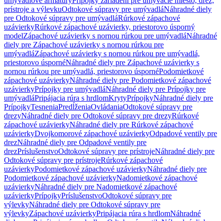
umývadlové armatúry
Prípojky zariadení pre umývacie miesto, drez,
prístroje a výlevku
Odtokové súpravy pre umývadlá
Náhradné diely
pre Odtokové súpravy pre umývadlá
Rúrkové zápachové
uzávierky
Rúrkové zápachové uzávierky, priestorovo úsporný
model
Zápachové uzávierky s nornou rúrkou pre umývadlá
Náhradné
diely pre Zápachové uzávierky s nornou rúrkou pre
umývadlá
Zápachové uzávierky s nornou rúrkou pre umývadlá,
priestorovo úsporné
Náhradné diely pre Zápachové uzávierky s
nornou rúrkou pre umývadlá, priestorovo úsporné
Podomietkové
zápachové uzávierky
Náhradné diely pre Podomietkové zápachové
uzávierky
Prípojky pre umývadlá
Náhradné diely pre Prípojky pre
umývadlá
Pripájacia rúra s hrdlom
Kryty
Prípojky
Náhradné diely pre
Prípojky
Tesnenia
Predĺženia
Ovládania
Odtokové súpravy pre
drezy
Náhradné diely pre Odtokové súpravy pre drezy
Rúrkové
zápachové uzávierky
Náhradné diely pre Rúrkové zápachové
uzávierky
Dvojkomorové zápachové uzávierky
Odpadové ventily pre
drez
Náhradné diely pre Odpadové ventily pre
drez
Príslušenstvo
Odtokové súpravy pre prístroje
Náhradné diely pre
Odtokové súpravy pre prístroje
Rúrkové zápachové
uzávierky
Podomietkové zápachové uzávierky
Náhradné diely pre
Podomietkové zápachové uzávierky
Nadomietkové zápachové
uzávierky
Náhradné diely pre Nadomietkové zápachové
uzávierky
Prípojky
Príslušenstvo
Odtokové súpravy pre
výlevky
Náhradné diely pre Odtokové súpravy pre
výlevky
Zápachové uzávierky
Pripájacia rúra s hrdlom
Náhradné