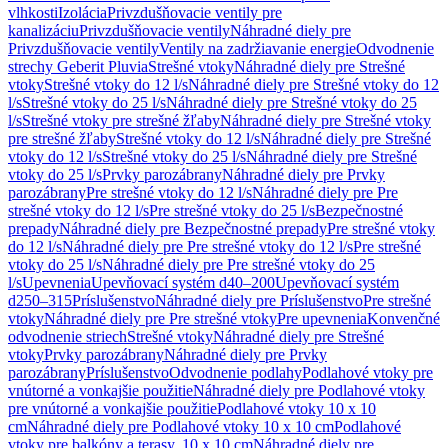
vlhkosti
Izolácia
Privzdušňovacie ventily pre
kanalizáciu
Privzdušňovacie ventily
Náhradné diely pre
Privzdušňovacie ventily
Ventily na zadržiavanie energie
Odvodnenie
strechy Geberit Pluvia
Strešné vtoky
Náhradné diely pre Strešné
vtoky
Strešné vtoky do 12 l/s
Náhradné diely pre Strešné vtoky do 12
l/s
Strešné vtoky do 25 l/s
Náhradné diely pre Strešné vtoky do 25
l/s
Strešné vtoky pre strešné žľaby
Náhradné diely pre Strešné vtoky
pre strešné žľaby
Strešné vtoky do 12 l/s
Náhradné diely pre Strešné
vtoky do 12 l/s
Strešné vtoky do 25 l/s
Náhradné diely pre Strešné
vtoky do 25 l/s
Prvky parozábrany
Náhradné diely pre Prvky
parozábrany
Pre strešné vtoky do 12 l/s
Náhradné diely pre Pre
strešné vtoky do 12 l/s
Pre strešné vtoky do 25 l/s
Bezpečnostné
prepady
Náhradné diely pre Bezpečnostné prepady
Pre strešné vtoky
do 12 l/s
Náhradné diely pre Pre strešné vtoky do 12 l/s
Pre strešné
vtoky do 25 l/s
Náhradné diely pre Pre strešné vtoky do 25
l/s
Upevnenia
Upevňovací systém d40–200
Upevňovací systém
d250–315
Príslušenstvo
Náhradné diely pre Príslušenstvo
Pre strešné
vtoky
Náhradné diely pre Pre strešné vtoky
Pre upevnenia
Konvenčné
odvodnenie striech
Strešné vtoky
Náhradné diely pre Strešné
vtoky
Prvky parozábrany
Náhradné diely pre Prvky
parozábrany
Príslušenstvo
Odvodnenie podlahy
Podlahové vtoky pre
vnútorné a vonkajšie použitie
Náhradné diely pre Podlahové vtoky
pre vnútorné a vonkajšie použitie
Podlahové vtoky 10 x 10
cm
Náhradné diely pre Podlahové vtoky 10 x 10 cm
Podlahové
vtoky pre balkóny a terasy, 10 x 10 cm
Náhradné diely pre