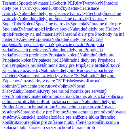
Tesnenia
Spotrebný materiál
Geberit PE
Rúry
Tvarovky
Náhradné
diely pre Tvarovky
Kolená
Odbočky
Redukcie
Čistiace
tvarovky
Náhradné diely pre Čistiace tvarovky
Prechody
Špeciálne
tvarovky
Náhradné diely pre Špeciálne tvarovky
Tvarovky
SuperTube
Kolená
Špeciálne tvarovky
Spojenia
Náhradné diely pre
Spojenia
Zvárané spoje
Hrdlové spoje
Náhradné diely pre Hrdlové
spoje
Prechody na iné materiály
Náhradné diely pre Prechody na iné
materiály
Závitové spojenia
Náhradné diely pre Závitové
spojenia
Pripojenia spojenia
Spojovacie puzdrá
Pripojenia
zariaďovacích predmetov
Náhradné diely pre Pripojenia
zariaďovacích predmetov
Pripájacie kolená
Náhradné diely pre
Pripájacie kolená
Pripájacie hrdlá
Náhradné diely pre Pripájacie
hrdlá
Pripájacie hrdlá
Náhradné diely pre Pripájacie hrdlá
Rúrkové
zápachové uzávierky
Náhradné diely pre Rúrkové zápachové
uzávierky
Zápachové uzávierky v tvare "S"
Náhradné diely pre
Zápachové uzávierky v tvare "S"
Príslušenstvo
Rúrové
objímky
Upevnenia pre rúrové objímky
Nosné
žľaby
Zátky
Tesnenia
Kryty pre hrubú montáž pre servisný
otvor
Spotrebný materiál
Protipožiarna ochrana, akustická izolácia a
ochrana proti vlhkosti
Protipožiarna ochrana
Náhradné diely pre
Protipožiarna ochrana
Protipožiarna ochrana pre odvodňovacie
systémy
Náhradné diely pre Protipožiarna ochrana pre odvodňovacie
systémy
Akustická izolácia
Izolácie pre zníženie hluku šíreného
konštrukciou
Izolácie pre zníženie hluku šíreného konštrukciou a
izolácia hluku šíriaceho sa vzduchom
Ochrana proti