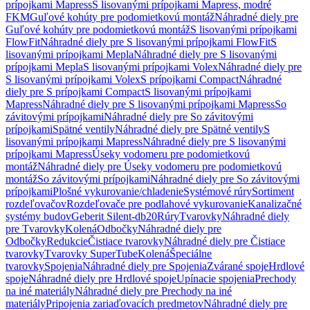
prípojkami Mapress
S lisovanými prípojkami Mapress, modré
FKM
Guľové kohúty pre podomietkovú montáž
Náhradné diely pre
Guľové kohúty pre podomietkovú montáž
S lisovanými prípojkami
FlowFit
Náhradné diely pre S lisovanými prípojkami FlowFit
S
lisovanými prípojkami Mepla
Náhradné diely pre S lisovanými
prípojkami Mepla
S lisovanými prípojkami Volex
Náhradné diely pre
S lisovanými prípojkami Volex
S prípojkami Compact
Náhradné
diely pre S prípojkami Compact
S lisovanými prípojkami
Mapress
Náhradné diely pre S lisovanými prípojkami Mapress
So
závitovými prípojkami
Náhradné diely pre So závitovými
prípojkami
Spätné ventily
Náhradné diely pre Spätné ventily
S
lisovanými prípojkami Mapress
Náhradné diely pre S lisovanými
prípojkami Mapress
Úseky vodomeru pre podomietkovú
montáž
Náhradné diely pre Úseky vodomeru pre podomietkovú
montáž
So závitovými prípojkami
Náhradné diely pre So závitovými
prípojkami
Plošné vykurovanie/chladenie
Systémové rúry
Sortiment
rozdeľovačov
Rozdeľovače pre podlahové vykurovanie
Kanalizačné
systémy budov
Geberit Silent-db20
Rúry
Tvarovky
Náhradné diely
pre Tvarovky
Kolená
Odbočky
Náhradné diely pre
Odbočky
Redukcie
Čistiace tvarovky
Náhradné diely pre Čistiace
tvarovky
Tvarovky SuperTube
Kolená
Špeciálne
tvarovky
Spojenia
Náhradné diely pre Spojenia
Zvárané spoje
Hrdlové
spoje
Náhradné diely pre Hrdlové spoje
Upínacie spojenia
Prechody
na iné materiály
Náhradné diely pre Prechody na iné
materiály
Pripojenia zariaďovacích predmetov
Náhradné diely pre