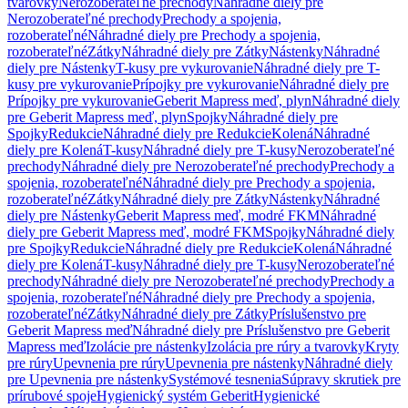
tvarovky
Nerozoberateľné prechody
Náhradné diely pre
Nerozoberateľné prechody
Prechody a spojenia,
rozoberateľné
Náhradné diely pre Prechody a spojenia,
rozoberateľné
Zátky
Náhradné diely pre Zátky
Nástenky
Náhradné
diely pre Nástenky
T-kusy pre vykurovanie
Náhradné diely pre T-
kusy pre vykurovanie
Prípojky pre vykurovanie
Náhradné diely pre
Prípojky pre vykurovanie
Geberit Mapress meď, plyn
Náhradné diely
pre Geberit Mapress meď, plyn
Spojky
Náhradné diely pre
Spojky
Redukcie
Náhradné diely pre Redukcie
Kolená
Náhradné
diely pre Kolená
T-kusy
Náhradné diely pre T-kusy
Nerozoberateľné
prechody
Náhradné diely pre Nerozoberateľné prechody
Prechody a
spojenia, rozoberateľné
Náhradné diely pre Prechody a spojenia,
rozoberateľné
Zátky
Náhradné diely pre Zátky
Nástenky
Náhradné
diely pre Nástenky
Geberit Mapress meď, modré FKM
Náhradné
diely pre Geberit Mapress meď, modré FKM
Spojky
Náhradné diely
pre Spojky
Redukcie
Náhradné diely pre Redukcie
Kolená
Náhradné
diely pre Kolená
T-kusy
Náhradné diely pre T-kusy
Nerozoberateľné
prechody
Náhradné diely pre Nerozoberateľné prechody
Prechody a
spojenia, rozoberateľné
Náhradné diely pre Prechody a spojenia,
rozoberateľné
Zátky
Náhradné diely pre Zátky
Príslušenstvo pre
Geberit Mapress meď
Náhradné diely pre Príslušenstvo pre Geberit
Mapress meď
Izolácie pre nástenky
Izolácia pre rúry a tvarovky
Kryty
pre rúry
Upevnenia pre rúry
Upevnenia pre nástenky
Náhradné diely
pre Upevnenia pre nástenky
Systémové tesnenia
Súpravy skrutiek pre
prírubové spoje
Hygienický systém Geberit
Hygienické