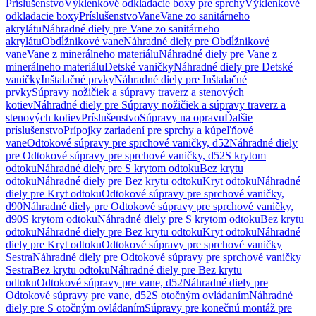
Príslušenstvo
Výklenkové odkladacie boxy pre sprchy
Výklenkové
odkladacie boxy
Príslušenstvo
Vane
Vane zo sanitárneho
akrylátu
Náhradné diely pre Vane zo sanitárneho
akrylátu
Obdĺžnikové vane
Náhradné diely pre Obdĺžnikové
vane
Vane z minerálneho materiálu
Náhradné diely pre Vane z
minerálneho materiálu
Detské vaničky
Náhradné diely pre Detské
vaničky
Inštalačné prvky
Náhradné diely pre Inštalačné
prvky
Súpravy nožičiek a súpravy traverz a stenových
kotiev
Náhradné diely pre Súpravy nožičiek a súpravy traverz a
stenových kotiev
Príslušenstvo
Súpravy na opravu
Ďalšie
príslušenstvo
Prípojky zariadení pre sprchy a kúpeľňové
vane
Odtokové súpravy pre sprchové vaničky, d52
Náhradné diely
pre Odtokové súpravy pre sprchové vaničky, d52
S krytom
odtoku
Náhradné diely pre S krytom odtoku
Bez krytu
odtoku
Náhradné diely pre Bez krytu odtoku
Kryt odtoku
Náhradné
diely pre Kryt odtoku
Odtokové súpravy pre sprchové vaničky,
d90
Náhradné diely pre Odtokové súpravy pre sprchové vaničky,
d90
S krytom odtoku
Náhradné diely pre S krytom odtoku
Bez krytu
odtoku
Náhradné diely pre Bez krytu odtoku
Kryt odtoku
Náhradné
diely pre Kryt odtoku
Odtokové súpravy pre sprchové vaničky
Sestra
Náhradné diely pre Odtokové súpravy pre sprchové vaničky
Sestra
Bez krytu odtoku
Náhradné diely pre Bez krytu
odtoku
Odtokové súpravy pre vane, d52
Náhradné diely pre
Odtokové súpravy pre vane, d52
S otočným ovládaním
Náhradné
diely pre S otočným ovládaním
Súpravy pre konečnú montáž pre