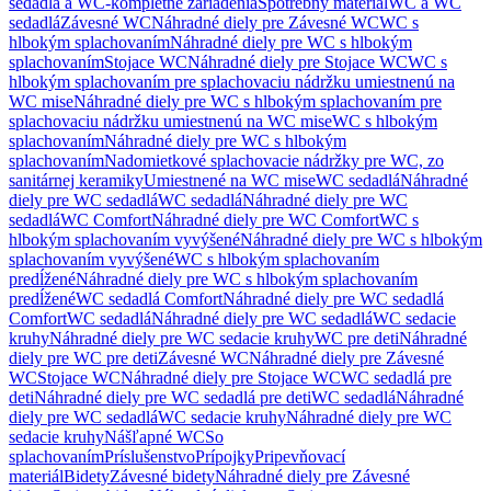
sedadlá a WC-kompletné zariadenia
Spotrebný materiál
WC a WC
sedadlá
Závesné WC
Náhradné diely pre Závesné WC
WC s
hlbokým splachovaním
Náhradné diely pre WC s hlbokým
splachovaním
Stojace WC
Náhradné diely pre Stojace WC
WC s
hlbokým splachovaním pre splachovaciu nádržku umiestnenú na
WC mise
Náhradné diely pre WC s hlbokým splachovaním pre
splachovaciu nádržku umiestnenú na WC mise
WC s hlbokým
splachovaním
Náhradné diely pre WC s hlbokým
splachovaním
Nadomietkové splachovacie nádržky pre WC, zo
sanitárnej keramiky
Umiestnené na WC mise
WC sedadlá
Náhradné
diely pre WC sedadlá
WC sedadlá
Náhradné diely pre WC
sedadlá
WC Comfort
Náhradné diely pre WC Comfort
WC s
hlbokým splachovaním vyvýšené
Náhradné diely pre WC s hlbokým
splachovaním vyvýšené
WC s hlbokým splachovaním
predĺžené
Náhradné diely pre WC s hlbokým splachovaním
predĺžené
WC sedadlá Comfort
Náhradné diely pre WC sedadlá
Comfort
WC sedadlá
Náhradné diely pre WC sedadlá
WC sedacie
kruhy
Náhradné diely pre WC sedacie kruhy
WC pre deti
Náhradné
diely pre WC pre deti
Závesné WC
Náhradné diely pre Závesné
WC
Stojace WC
Náhradné diely pre Stojace WC
WC sedadlá pre
deti
Náhradné diely pre WC sedadlá pre deti
WC sedadlá
Náhradné
diely pre WC sedadlá
WC sedacie kruhy
Náhradné diely pre WC
sedacie kruhy
Nášľapné WC
So
splachovaním
Príslušenstvo
Prípojky
Pripevňovací
materiál
Bidety
Závesné bidety
Náhradné diely pre Závesné