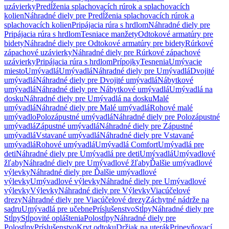
uzávierky
Predĺženia splachovacích rúrok a splachovacích
kolien
Náhradné diely pre Predĺženia splachovacích rúrok a
splachovacích kolien
Pripájacia rúra s hrdlom
Náhradné diely pre
Pripájacia rúra s hrdlom
Tesniace manžety
Odtokové armatúry pre
bidety
Náhradné diely pre Odtokové armatúry pre bidety
Rúrkové
zápachové uzávierky
Náhradné diely pre Rúrkové zápachové
uzávierky
Pripájacia rúra s hrdlom
Prípojky
Tesnenia
Umývacie
miesto
Umývadlá
Umývadlá
Náhradné diely pre Umývadlá
Dvojité
umývadlá
Náhradné diely pre Dvojité umývadlá
Nábytkové
umývadlá
Náhradné diely pre Nábytkové umývadlá
Umývadlá na
dosku
Náhradné diely pre Umývadlá na dosku
Malé
umývadlá
Náhradné diely pre Malé umývadlá
Rohové malé
umývadlo
Polozápustné umývadlá
Náhradné diely pre Polozápustné
umývadlá
Zápustné umývadlá
Náhradné diely pre Zápustné
umývadlá
Vstavané umývadlá
Náhradné diely pre Vstavané
umývadlá
Rohové umývadlá
Umývadlá Comfort
Umývadlá pre
deti
Náhradné diely pre Umývadlá pre deti
Umývadlá
Umývadlové
žľaby
Náhradné diely pre Umývadlové žľaby
Ďalšie umývadlové
výlevky
Náhradné diely pre Ďalšie umývadlové
výlevky
Umývadlové výlevky
Náhradné diely pre Umývadlové
výlevky
Výlevky
Náhradné diely pre Výlevky
Viacúčelové
drezy
Náhradné diely pre Viacúčelové drezy
Záchytné nádrže na
sadru
Umývadlá pre učebne
Príslušenstvo
Stĺpy
Náhradné diely pre
Stĺpy
Stĺpovité opláštenia
Polostĺpy
Náhradné diely pre
Polostĺpy
Príslušenstvo
Kryt odtoku
Držiak na uterák
Pripevňovací