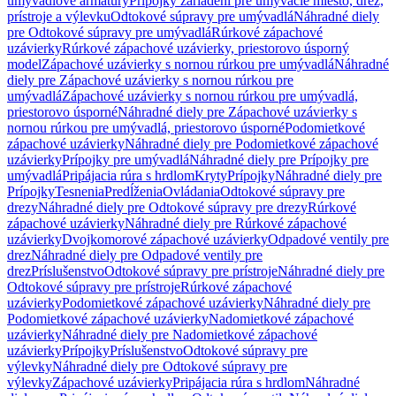
umývadlové armatúry
Prípojky zariadení pre umývacie miesto, drez,
prístroje a výlevku
Odtokové súpravy pre umývadlá
Náhradné diely
pre Odtokové súpravy pre umývadlá
Rúrkové zápachové
uzávierky
Rúrkové zápachové uzávierky, priestorovo úsporný
model
Zápachové uzávierky s nornou rúrkou pre umývadlá
Náhradné
diely pre Zápachové uzávierky s nornou rúrkou pre
umývadlá
Zápachové uzávierky s nornou rúrkou pre umývadlá,
priestorovo úsporné
Náhradné diely pre Zápachové uzávierky s
nornou rúrkou pre umývadlá, priestorovo úsporné
Podomietkové
zápachové uzávierky
Náhradné diely pre Podomietkové zápachové
uzávierky
Prípojky pre umývadlá
Náhradné diely pre Prípojky pre
umývadlá
Pripájacia rúra s hrdlom
Kryty
Prípojky
Náhradné diely pre
Prípojky
Tesnenia
Predĺženia
Ovládania
Odtokové súpravy pre
drezy
Náhradné diely pre Odtokové súpravy pre drezy
Rúrkové
zápachové uzávierky
Náhradné diely pre Rúrkové zápachové
uzávierky
Dvojkomorové zápachové uzávierky
Odpadové ventily pre
drez
Náhradné diely pre Odpadové ventily pre
drez
Príslušenstvo
Odtokové súpravy pre prístroje
Náhradné diely pre
Odtokové súpravy pre prístroje
Rúrkové zápachové
uzávierky
Podomietkové zápachové uzávierky
Náhradné diely pre
Podomietkové zápachové uzávierky
Nadomietkové zápachové
uzávierky
Náhradné diely pre Nadomietkové zápachové
uzávierky
Prípojky
Príslušenstvo
Odtokové súpravy pre
výlevky
Náhradné diely pre Odtokové súpravy pre
výlevky
Zápachové uzávierky
Pripájacia rúra s hrdlom
Náhradné