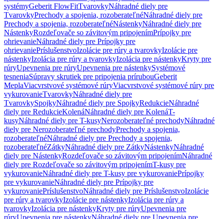
systémy
Geberit FlowFit
Tvarovky
Náhradné diely pre
Tvarovky
Prechody a spojenia, rozoberateľné
Náhradné diely pre
Prechody a spojenia, rozoberateľné
Nástenky
Náhradné diely pre
Nástenky
Rozdeľovače so závitovým pripojením
Prípojky pre
ohrievanie
Náhradné diely pre Prípojky pre
ohrievanie
Príslušenstvo
Izolácie pre rúry a tvarovky
Izolácie pre
nástenky
Izolácia pre rúry a tvarovky
Izolácia pre nástenky
Kryty pre
rúry
Upevnenia pre rúry
Upevnenia pre nástenky
Systémové
tesnenia
Súpravy skrutiek pre pripojenia prírubou
Geberit
Mepla
Viacvrstvové systémové rúry
Viacvrstvové systémové rúry pre
vykurovanie
Tvarovky
Náhradné diely pre
Tvarovky
Spojky
Náhradné diely pre Spojky
Redukcie
Náhradné
diely pre Redukcie
Kolená
Náhradné diely pre Kolená
T-
kusy
Náhradné diely pre T-kusy
Nerozoberateľné prechody
Náhradné
diely pre Nerozoberateľné prechody
Prechody a spojenia,
rozoberateľné
Náhradné diely pre Prechody a spojenia,
rozoberateľné
Zátky
Náhradné diely pre Zátky
Nástenky
Náhradné
diely pre Nástenky
Rozdeľovače so závitovým pripojením
Náhradné
diely pre Rozdeľovače so závitovým pripojením
T-kusy pre
vykurovanie
Náhradné diely pre T-kusy pre vykurovanie
Prípojky
pre vykurovanie
Náhradné diely pre Prípojky pre
vykurovanie
Príslušenstvo
Náhradné diely pre Príslušenstvo
Izolácie
pre rúry a tvarovky
Izolácie pre nástenky
Izolácia pre rúry a
tvarovky
Izolácia pre nástenky
Kryty pre rúry
Upevnenia pre
rúry
Upevnenia pre nástenky
Náhradné diely pre Upevnenia pre