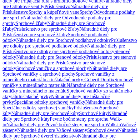
diely pre Pripájacia rúra s hrdlom
Odtokové ventily
Náhradné diely
pre Odtokové ventily
Príslušenstvo
Náhradné diely pre
Príslušenstvo
Sprchy a kúpeľňové vane
Sprchy
Odvodnenie podlahy
pre sprchy
Náhradné diely pre Odvodnenie podlahy pre
sprchy
Sprchové žľaby
Náhradné diely pre Sprchové
žľaby
Príslušenstvo pre sprchové žľaby
Náhradné diely pre
Príslušenstvo pre sprchové žľaby
Sprchové podlahové
odtoky
Náhradné diely pre Sprchové podlahové odtoky
Príslušenstvo
pre odtoky pre sprchové podlahové odtoky
Náhradné diely pre
Príslušenstvo pre odtoky pre sprchové podlahové odtoky
Stenové
odtoky
Náhradné diely pre Stenové odtoky
Príslušenstvo pre stenové
odtoky
Náhradné diely pre Príslušenstvo pre stenové
odtoky
Sprchové vaničky a sprchové plochy
Náhradné diely pre
Sprchové vaničky a sprchové plochy
Sprchové vaničky z
minerálneho materiálu a inštalačné prvky Geberit Duofix
Sprchové
vaničky z minerálneho materiálu
Náhradné diely pre Sprchové
vaničky z minerálneho materiálu
Sprchové vaničky zo sanitárneho
akrylátu
Inštalačné prvky
Náhradné diely pre Inštalačné
prvky
Špeciálne odtoky sprchovej vaničky
Náhradné diely pre
Špeciálne odtoky sprchovej vaničky
Príslušenstvo
Sprchové
kúty
Náhradné diely pre Sprchové kúty
Sprchové kúty
Náhradné
diely pre Sprchové kúty
Pevné bočné steny pre sprchu Walk-
in
Náhradné diely pre Pevné bočné steny pre sprchu Walk-in
Vaňové
zásteny
Náhradné diely pre Vaňové zásteny
Sprchové dvere
Náhradné
diely pre Sprchové dvere
Príslušenstvo
Náhradné diely pre