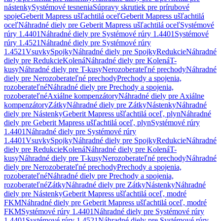
nástenky
Systémové tesnenia
Súpravy skrutiek pre prírubové
spoje
Geberit Mapress ušľachtilá oceľ
Geberit Mapress ušľachtilá
oceľ
Náhradné diely pre Geberit Mapress ušľachtilá oceľ
Systémové
rúry 1.4401
Náhradné diely pre Systémové rúry 1.4401
Systémové
rúry 1.4521
Náhradné diely pre Systémové rúry
1.4521
Vsuvky
Spojky
Náhradné diely pre Spojky
Redukcie
Náhradné
diely pre Redukcie
Kolená
Náhradné diely pre Kolená
T-
kusy
Náhradné diely pre T-kusy
Nerozoberateľné prechody
Náhradné
diely pre Nerozoberateľné prechody
Prechody a spojenia,
rozoberateľné
Náhradné diely pre Prechody a spojenia,
rozoberateľné
Axiálne kompenzátory
Náhradné diely pre Axiálne
kompenzátory
Zátky
Náhradné diely pre Zátky
Nástenky
Náhradné
diely pre Nástenky
Geberit Mapress ušľachtilá oceľ, plyn
Náhradné
diely pre Geberit Mapress ušľachtilá oceľ, plyn
Systémové rúry
1.4401
Náhradné diely pre Systémové rúry
1.4401
Vsuvky
Spojky
Náhradné diely pre Spojky
Redukcie
Náhradné
diely pre Redukcie
Kolená
Náhradné diely pre Kolená
T-
kusy
Náhradné diely pre T-kusy
Nerozoberateľné prechody
Náhradné
diely pre Nerozoberateľné prechody
Prechody a spojenia,
rozoberateľné
Náhradné diely pre Prechody a spojenia,
rozoberateľné
Zátky
Náhradné diely pre Zátky
Nástenky
Náhradné
diely pre Nástenky
Geberit Mapress ušľachtilá oceľ, modré
FKM
Náhradné diely pre Geberit Mapress ušľachtilá oceľ, modré
FKM
Systémové rúry 1.4401
Náhradné diely pre Systémové rúry
1.4401
Systémové rúry 1.4521
Náhradné diely pre Systémové rúry