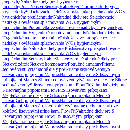
preplachy
Náhradné diely pre Hygienické
preplachy
Príslušenstvo
Senzory
Káble
Regulátor prietoku
Kryty a
krycie dosky
Splachovacie nádržky a ovládania splachovania WC s
hygienickým prepláchnutím
Náhradné diely pre Splachovacie
nádržky a ovládania splachovania WC s hygienickým
prepláchnutím
Podomietkové splachovacie nádržky s hygienickým
prepláchnutím
Hygienické montované moduly
Náhradné diely pre
Hygienické montované moduly
Príslušenstvo pre splachovacie
nádržky a ovládania splachovania WC s hygienickým
prepláchnutím
Náhradné diely pre Príslušenstvo pre splachovacie
nádržky a ovládania splachovania WC s hygienickým
prepláchnutím
Senzory
Káble
Sieťové zdroje
Náhradné diely pre
Sieťové zdroje
Sieťové komponenty
Potrubné armatúry
Priame
sedlové ventily
Náhradné diely pre Priame sedlové ventily
S
lisovanými prípojkami Mapress
Náhradné diely pre S lisovanými
prípojkami Mapress
Šikmé sedlové ventily
Náhradné diely pre Šikmé
sedlové ventily
S lisovanými prípojkami FlowFit
Náhradné diely pre
S lisovanými prípojkami FlowFit
S lisovanými prípojkami
Mepla
Náhradné diely pre S lisovanými prípojkami Mepla
S
lisovanými prípojkami Mapress
Náhradné diely pre S lisovanými
prípojkami Mapress
Guľové kohúty
Náhradné diely pre Guľové
kohúty
S lisovanými prípojkami FlowFit
Náhradné diely pre S
lisovanými prípojkami FlowFit
S lisovanými prípojkami
Mepla
Náhradné diely pre S lisovanými prípojkami Mepla
S
lisovanými prípojkami Mapress
Náhradné diely pre S lisovanými