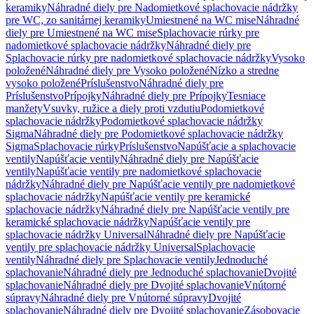
keramiky
Náhradné diely pre Nadomietkové splachovacie nádržky
pre WC, zo sanitárnej keramiky
Umiestnené na WC mise
Náhradné
diely pre Umiestnené na WC mise
Splachovacie rúrky pre
nadomietkové splachovacie nádržky
Náhradné diely pre
Splachovacie rúrky pre nadomietkové splachovacie nádržky
Vysoko
položené
Náhradné diely pre Vysoko položené
Nízko a stredne
vysoko položené
Príslušenstvo
Náhradné diely pre
Príslušenstvo
Prípojky
Náhradné diely pre Prípojky
Tesniace
manžety
Vsuvky, ružice a diely proti vzdutiu
Podomietkové
splachovacie nádržky
Podomietkové splachovacie nádržky
Sigma
Náhradné diely pre Podomietkové splachovacie nádržky
Sigma
Splachovacie rúrky
Príslušenstvo
Napúšťacie a splachovacie
ventily
Napúšťacie ventily
Náhradné diely pre Napúšťacie
ventily
Napúšťacie ventily pre nadomietkové splachovacie
nádržky
Náhradné diely pre Napúšťacie ventily pre nadomietkové
splachovacie nádržky
Napúšťacie ventily pre keramické
splachovacie nádržky
Náhradné diely pre Napúšťacie ventily pre
keramické splachovacie nádržky
Napúšťacie ventily pre
splachovacie nádržky Universal
Náhradné diely pre Napúšťacie
ventily pre splachovacie nádržky Universal
Splachovacie
ventily
Náhradné diely pre Splachovacie ventily
Jednoduché
splachovanie
Náhradné diely pre Jednoduché splachovanie
Dvojité
splachovanie
Náhradné diely pre Dvojité splachovanie
Vnútorné
súpravy
Náhradné diely pre Vnútorné súpravy
Dvojité
splachovanie
Náhradné diely pre Dvojité splachovanie
Zásobovacie