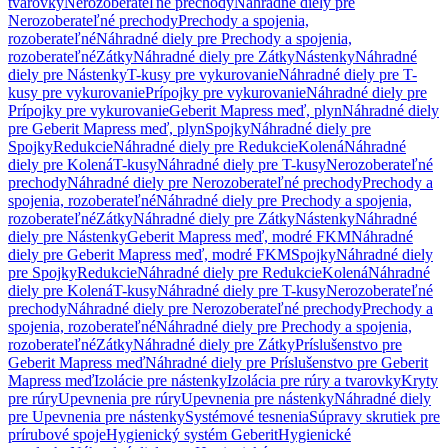
tvarovky
Nerozoberateľné prechody
Náhradné diely pre
Nerozoberateľné prechody
Prechody a spojenia,
rozoberateľné
Náhradné diely pre Prechody a spojenia,
rozoberateľné
Zátky
Náhradné diely pre Zátky
Nástenky
Náhradné
diely pre Nástenky
T-kusy pre vykurovanie
Náhradné diely pre T-
kusy pre vykurovanie
Prípojky pre vykurovanie
Náhradné diely pre
Prípojky pre vykurovanie
Geberit Mapress meď, plyn
Náhradné diely
pre Geberit Mapress meď, plyn
Spojky
Náhradné diely pre
Spojky
Redukcie
Náhradné diely pre Redukcie
Kolená
Náhradné
diely pre Kolená
T-kusy
Náhradné diely pre T-kusy
Nerozoberateľné
prechody
Náhradné diely pre Nerozoberateľné prechody
Prechody a
spojenia, rozoberateľné
Náhradné diely pre Prechody a spojenia,
rozoberateľné
Zátky
Náhradné diely pre Zátky
Nástenky
Náhradné
diely pre Nástenky
Geberit Mapress meď, modré FKM
Náhradné
diely pre Geberit Mapress meď, modré FKM
Spojky
Náhradné diely
pre Spojky
Redukcie
Náhradné diely pre Redukcie
Kolená
Náhradné
diely pre Kolená
T-kusy
Náhradné diely pre T-kusy
Nerozoberateľné
prechody
Náhradné diely pre Nerozoberateľné prechody
Prechody a
spojenia, rozoberateľné
Náhradné diely pre Prechody a spojenia,
rozoberateľné
Zátky
Náhradné diely pre Zátky
Príslušenstvo pre
Geberit Mapress meď
Náhradné diely pre Príslušenstvo pre Geberit
Mapress meď
Izolácie pre nástenky
Izolácia pre rúry a tvarovky
Kryty
pre rúry
Upevnenia pre rúry
Upevnenia pre nástenky
Náhradné diely
pre Upevnenia pre nástenky
Systémové tesnenia
Súpravy skrutiek pre
prírubové spoje
Hygienický systém Geberit
Hygienické