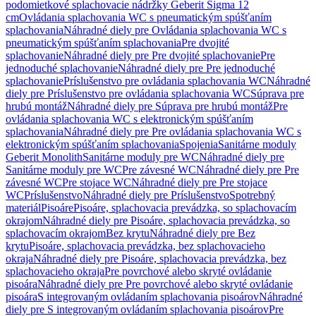
podomietkové splachovacie nádržky Geberit Sigma 12
cm
Ovládania splachovania WC s pneumatickým spúšťaním
splachovania
Náhradné diely pre Ovládania splachovania WC s
pneumatickým spúšťaním splachovania
Pre dvojité
splachovanie
Náhradné diely pre Pre dvojité splachovanie
Pre
jednoduché splachovanie
Náhradné diely pre Pre jednoduché
splachovanie
Príslušenstvo pre ovládania splachovania WC
Náhradné
diely pre Príslušenstvo pre ovládania splachovania WC
Súprava pre
hrubú montáž
Náhradné diely pre Súprava pre hrubú montáž
Pre
ovládania splachovania WC s elektronickým spúšťaním
splachovania
Náhradné diely pre Pre ovládania splachovania WC s
elektronickým spúšťaním splachovania
Spojenia
Sanitárne moduly
Geberit Monolith
Sanitárne moduly pre WC
Náhradné diely pre
Sanitárne moduly pre WC
Pre závesné WC
Náhradné diely pre Pre
závesné WC
Pre stojace WC
Náhradné diely pre Pre stojace
WC
Príslušenstvo
Náhradné diely pre Príslušenstvo
Spotrebný
materiál
Pisoáre
Pisoáre, splachovacia prevádzka, so splachovacím
okrajom
Náhradné diely pre Pisoáre, splachovacia prevádzka, so
splachovacím okrajom
Bez krytu
Náhradné diely pre Bez
krytu
Pisoáre, splachovacia prevádzka, bez splachovacieho
okraja
Náhradné diely pre Pisoáre, splachovacia prevádzka, bez
splachovacieho okraja
Pre povrchové alebo skryté ovládanie
pisoára
Náhradné diely pre Pre povrchové alebo skryté ovládanie
pisoára
S integrovaným ovládaním splachovania pisoárov
Náhradné
diely pre S integrovaným ovládaním splachovania pisoárov
Pre