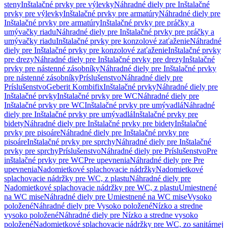
steny
Inštalačné prvky pre výlevky
Náhradné diely pre Inštalačné
prvky pre výlevky
Inštalačné prvky pre armatúry
Náhradné diely pre
Inštalačné prvky pre armatúry
Inštalačné prvky pre práčky a
umývačky riadu
Náhradné diely pre Inštalačné prvky pre práčky a
umývačky riadu
Inštalačné prvky pre konzolové zaťaženie
Náhradné
diely pre Inštalačné prvky pre konzolové zaťaženie
Inštalačné prvky
pre drezy
Náhradné diely pre Inštalačné prvky pre drezy
Inštalačné
prvky pre nástenné zásobníky
Náhradné diely pre Inštalačné prvky
pre nástenné zásobníky
Príslušenstvo
Náhradné diely pre
Príslušenstvo
Geberit Kombifix
Inštalačné prvky
Náhradné diely pre
Inštalačné prvky
Inštalačné prvky pre WC
Náhradné diely pre
Inštalačné prvky pre WC
Inštalačné prvky pre umývadlá
Náhradné
diely pre Inštalačné prvky pre umývadlá
Inštalačné prvky pre
bidety
Náhradné diely pre Inštalačné prvky pre bidety
Inštalačné
prvky pre pisoáre
Náhradné diely pre Inštalačné prvky pre
pisoáre
Inštalačné prvky pre sprchy
Náhradné diely pre Inštalačné
prvky pre sprchy
Príslušenstvo
Náhradné diely pre Príslušenstvo
Pre
inštalačné prvky pre WC
Pre upevnenia
Náhradné diely pre Pre
upevnenia
Nadomietkové splachovacie nádržky
Nadomietkové
splachovacie nádržky pre WC, z plastu
Náhradné diely pre
Nadomietkové splachovacie nádržky pre WC, z plastu
Umiestnené
na WC mise
Náhradné diely pre Umiestnené na WC mise
Vysoko
položené
Náhradné diely pre Vysoko položené
Nízko a stredne
vysoko položené
Náhradné diely pre Nízko a stredne vysoko
položené
Nadomietkové splachovacie nádržky pre WC, zo sanitárnej