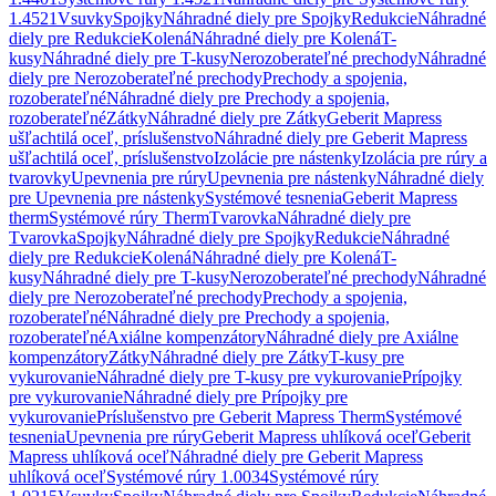
1.4521
Vsuvky
Spojky
Náhradné diely pre Spojky
Redukcie
Náhradné
diely pre Redukcie
Kolená
Náhradné diely pre Kolená
T-
kusy
Náhradné diely pre T-kusy
Nerozoberateľné prechody
Náhradné
diely pre Nerozoberateľné prechody
Prechody a spojenia,
rozoberateľné
Náhradné diely pre Prechody a spojenia,
rozoberateľné
Zátky
Náhradné diely pre Zátky
Geberit Mapress
ušľachtilá oceľ, príslušenstvo
Náhradné diely pre Geberit Mapress
ušľachtilá oceľ, príslušenstvo
Izolácie pre nástenky
Izolácia pre rúry a
tvarovky
Upevnenia pre rúry
Upevnenia pre nástenky
Náhradné diely
pre Upevnenia pre nástenky
Systémové tesnenia
Geberit Mapress
therm
Systémové rúry Therm
Tvarovka
Náhradné diely pre
Tvarovka
Spojky
Náhradné diely pre Spojky
Redukcie
Náhradné
diely pre Redukcie
Kolená
Náhradné diely pre Kolená
T-
kusy
Náhradné diely pre T-kusy
Nerozoberateľné prechody
Náhradné
diely pre Nerozoberateľné prechody
Prechody a spojenia,
rozoberateľné
Náhradné diely pre Prechody a spojenia,
rozoberateľné
Axiálne kompenzátory
Náhradné diely pre Axiálne
kompenzátory
Zátky
Náhradné diely pre Zátky
T-kusy pre
vykurovanie
Náhradné diely pre T-kusy pre vykurovanie
Prípojky
pre vykurovanie
Náhradné diely pre Prípojky pre
vykurovanie
Príslušenstvo pre Geberit Mapress Therm
Systémové
tesnenia
Upevnenia pre rúry
Geberit Mapress uhlíková oceľ
Geberit
Mapress uhlíková oceľ
Náhradné diely pre Geberit Mapress
uhlíková oceľ
Systémové rúry 1.0034
Systémové rúry