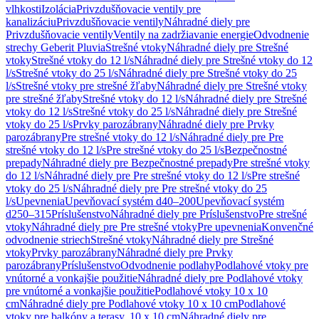
vlhkosti
Izolácia
Privzdušňovacie ventily pre
kanalizáciu
Privzdušňovacie ventily
Náhradné diely pre
Privzdušňovacie ventily
Ventily na zadržiavanie energie
Odvodnenie
strechy Geberit Pluvia
Strešné vtoky
Náhradné diely pre Strešné
vtoky
Strešné vtoky do 12 l/s
Náhradné diely pre Strešné vtoky do 12
l/s
Strešné vtoky do 25 l/s
Náhradné diely pre Strešné vtoky do 25
l/s
Strešné vtoky pre strešné žľaby
Náhradné diely pre Strešné vtoky
pre strešné žľaby
Strešné vtoky do 12 l/s
Náhradné diely pre Strešné
vtoky do 12 l/s
Strešné vtoky do 25 l/s
Náhradné diely pre Strešné
vtoky do 25 l/s
Prvky parozábrany
Náhradné diely pre Prvky
parozábrany
Pre strešné vtoky do 12 l/s
Náhradné diely pre Pre
strešné vtoky do 12 l/s
Pre strešné vtoky do 25 l/s
Bezpečnostné
prepady
Náhradné diely pre Bezpečnostné prepady
Pre strešné vtoky
do 12 l/s
Náhradné diely pre Pre strešné vtoky do 12 l/s
Pre strešné
vtoky do 25 l/s
Náhradné diely pre Pre strešné vtoky do 25
l/s
Upevnenia
Upevňovací systém d40–200
Upevňovací systém
d250–315
Príslušenstvo
Náhradné diely pre Príslušenstvo
Pre strešné
vtoky
Náhradné diely pre Pre strešné vtoky
Pre upevnenia
Konvenčné
odvodnenie striech
Strešné vtoky
Náhradné diely pre Strešné
vtoky
Prvky parozábrany
Náhradné diely pre Prvky
parozábrany
Príslušenstvo
Odvodnenie podlahy
Podlahové vtoky pre
vnútorné a vonkajšie použitie
Náhradné diely pre Podlahové vtoky
pre vnútorné a vonkajšie použitie
Podlahové vtoky 10 x 10
cm
Náhradné diely pre Podlahové vtoky 10 x 10 cm
Podlahové
vtoky pre balkóny a terasy, 10 x 10 cm
Náhradné diely pre