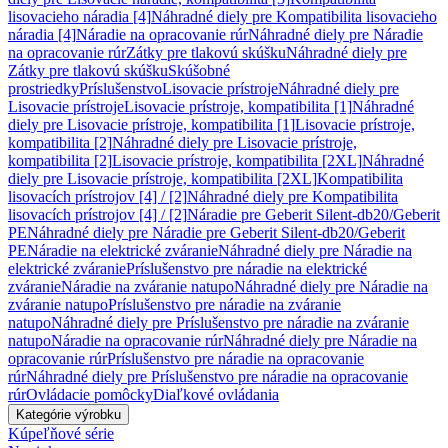
lisovacieho náradia [4]
Náhradné diely pre Kompatibilita lisovacieho
náradia [4]
Náradie na opracovanie rúr
Náhradné diely pre Náradie
na opracovanie rúr
Zátky pre tlakovú skúšku
Náhradné diely pre
Zátky pre tlakovú skúšku
Skúšobné
prostriedky
Príslušenstvo
Lisovacie prístroje
Náhradné diely pre
Lisovacie prístroje
Lisovacie prístroje, kompatibilita [1]
Náhradné
diely pre Lisovacie prístroje, kompatibilita [1]
Lisovacie prístroje,
kompatibilita [2]
Náhradné diely pre Lisovacie prístroje,
kompatibilita [2]
Lisovacie prístroje, kompatibilita [2XL]
Náhradné
diely pre Lisovacie prístroje, kompatibilita [2XL]
Kompatibilita
lisovacích prístrojov [4] / [2]
Náhradné diely pre Kompatibilita
lisovacích prístrojov [4] / [2]
Náradie pre Geberit Silent-db20/Geberit
PE
Náhradné diely pre Náradie pre Geberit Silent-db20/Geberit
PE
Náradie na elektrické zváranie
Náhradné diely pre Náradie na
elektrické zváranie
Príslušenstvo pre náradie na elektrické
zváranie
Náradie na zváranie natupo
Náhradné diely pre Náradie na
zváranie natupo
Príslušenstvo pre náradie na zváranie
natupo
Náhradné diely pre Príslušenstvo pre náradie na zváranie
natupo
Náradie na opracovanie rúr
Náhradné diely pre Náradie na
opracovanie rúr
Príslušenstvo pre náradie na opracovanie
rúr
Náhradné diely pre Príslušenstvo pre náradie na opracovanie
rúr
Ovládacie pomôcky
Diaľkové ovládania
Kategórie výrobku
Kúpeľňové série