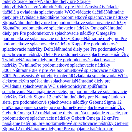
bidety
Stojace bidety
Náhradné diely pre Stojace
bidety
Príslušenstvo
Náhradné diely pre Príslušenstvo
Ovládacie
tlačidlá a ovládania splachovania WC
Ovládacie tlačidlá
Náhradné
diely pre Ovládacie tlačidlá
Pre podomietkové splachovacie nádržky
Sigma
Náhradné diely pre Pre podomietkové splachovacie nádržky
Sigma
Pre podomietkové splachovacie nádržky Omega
Náhradné
diely pre Pre podomietkové splachovacie nádržky Omega
Pre
podomietkové splachovacie nádržky Kappa
Náhradné diely pre Pre
podomietkové splachovacie nádržky Kappa
Pre podomietkové
splachovacie nádržky Delta
Náhradné diely pre Pre podomietkové
splachovacie nádržky Delta
Pre podomietkové splachovacie nádržky
Twinline
Náhradné diely pre Pre podomietkové splachovacie
nádržky Twinline
Pre podomietkové splachovacie nádržky
300T
Náhradné diely pre Pre podomietkové splachovacie nádržky
300T
Príslušenstvo
Spotrebný materiál
Ovládania splachovania WC s
elektronickým spúšťaním splachovania
Náhradné diely pre
Ovládania splachovania WC s elektronickým spúšťaním
splachovania
Na napájanie zo siete, pre podomietkové splachovacie
nádržky Geberit Sigma 12 cm
Náhradné diely pre Na napájanie zo
siete, pre podomietkové splachovacie nádržky Geberit Sigma 12
cm
Na napájanie zo siete, pre podomietkové splachovacie nádržky
Geberit Omega 12 cm
Náhradné diely pre Na napájanie zo siete, pre
podomietkové splachovacie nádržky Geberit Omega 12 cm
Pre
napájanie batériou, pre podomietkové splachovacie nádržky Geberit
Sigma 12 cm
Náhradné diely pre Pre napájanie batériou, pre