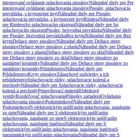
integrované ovládanie splachovania pisoárov
Náhradné diely pre Pre
integrované ovládanie splachovania pisoárov
Pisoáre, splachovacia
prevádzka, s krytom/pre kryt
Náhradné diely pre Pisoáre,
splachovacia prevádzka, s krytom/pre kryt
Rimless
Náhradné diely
pre Rimless
So splachovacím okrajom
Náhradné diely pre So
splachovacím okrajom
Pisoáre, bezvodná prevádzka
Náhradné diely
pre Pisoáre, bezvodná prevádzka
Bez krytu
Náhradné diely pre Bez
krytu
Deliace steny pisoárov
Náhradné diely pre Deliace steny
pisoárov
Deliace steny pisoárov z plastu
Náhradné diely pre Deliace
steny pisoárov z plastu
Deliace steny pisoárov zo skla
Náhradné diely
pre Deliace steny pisoárov zo skla
Deliace steny pisoárov zo
sanitárnej keramiky
Náhradné diely pre Deliace steny pisoárov zo
sanitárnej keramiky
Príslušenstvo
Náhradné diely pre
Príslušenstvo
Kryty pisoárov
Zápachové uzávierky a ich
príslušenstvo
Splachovacie rúrky, splachovacie kolená a
prechody
Náhradné diely pre Splachovacie rúrky, splachovacie
kolená a prechody
Pripevňovací materiál
Odtokové
ventily
Rozdeľovač splachovania
Prípojky zariadení
Ovládania
splachovania pisoárov
Podomietkové
Náhradné diely pre
Podomietkové
S elektronickým spúšťaním splachovania, napájanie
zo siete
Náhradné diely pre S elektronickým spúšťaním
splachovania, napájanie zo siete
S elektronickým spúšťaním
splachovania, napájanie batériou
Náhradné diely pre S
elektronickým spúšťaním splachovania, napájanie batériou
S
pneumatickým spúšťaním splachovania
Náhradné diely pre S