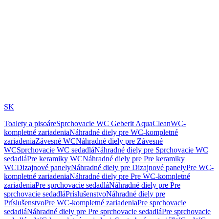
SK
Toalety a pisoáre
Sprchovacie WC Geberit AquaClean
WC-
kompletné zariadenia
Náhradné diely pre WC-kompletné
zariadenia
Závesné WC
Náhradné diely pre Závesné
WC
Sprchovacie WC sedadlá
Náhradné diely pre Sprchovacie WC
sedadlá
Pre keramiky WC
Náhradné diely pre Pre keramiky
WC
Dizajnové panely
Náhradné diely pre Dizajnové panely
Pre WC-
kompletné zariadenia
Náhradné diely pre Pre WC-kompletné
zariadenia
Pre sprchovacie sedadlá
Náhradné diely pre Pre
sprchovacie sedadlá
Príslušenstvo
Náhradné diely pre
Príslušenstvo
Pre WC-kompletné zariadenia
Pre sprchovacie
sedadlá
Náhradné diely pre Pre sprchovacie sedadlá
Pre sprchovacie