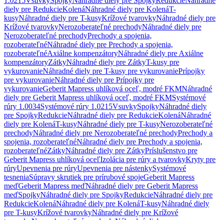
1.0215
Vsuvky
Spojky
Náhradné diely pre Spojky
Redukcie
Náhradné
diely pre Redukcie
Kolená
Náhradné diely pre Kolená
T-
kusy
Náhradné diely pre T-kusy
Krížové tvarovky
Náhradné diely pre
Krížové tvarovky
Nerozoberateľné prechody
Náhradné diely pre
Nerozoberateľné prechody
Prechody a spojenia,
rozoberateľné
Náhradné diely pre Prechody a spojenia,
rozoberateľné
Axiálne kompenzátory
Náhradné diely pre Axiálne
kompenzátory
Zátky
Náhradné diely pre Zátky
T-kusy pre
vykurovanie
Náhradné diely pre T-kusy pre vykurovanie
Prípojky
pre vykurovanie
Náhradné diely pre Prípojky pre
vykurovanie
Geberit Mapress uhlíková oceľ, modré FKM
Náhradné
diely pre Geberit Mapress uhlíková oceľ, modré FKM
Systémové
rúry 1.0034
Systémové rúry 1.0215
Vsuvky
Spojky
Náhradné diely
pre Spojky
Redukcie
Náhradné diely pre Redukcie
Kolená
Náhradné
diely pre Kolená
T-kusy
Náhradné diely pre T-kusy
Nerozoberateľné
prechody
Náhradné diely pre Nerozoberateľné prechody
Prechody a
spojenia, rozoberateľné
Náhradné diely pre Prechody a spojenia,
rozoberateľné
Zátky
Náhradné diely pre Zátky
Príslušenstvo pre
Geberit Mapress uhlíková oceľ
Izolácia pre rúry a tvarovky
Kryty pre
rúry
Upevnenia pre rúry
Upevnenia pre nástenky
Systémové
tesnenia
Súpravy skrutiek pre prírubové spoje
Geberit Mapress
meď
Geberit Mapress meď
Náhradné diely pre Geberit Mapress
meď
Spojky
Náhradné diely pre Spojky
Redukcie
Náhradné diely pre
Redukcie
Kolená
Náhradné diely pre Kolená
T-kusy
Náhradné diely
pre T-kusy
Krížové tvarovky
Náhradné diely pre Krížové