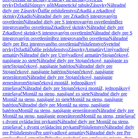
prvky
Držadlá
Súpravy nôh
Magnetické tabule
Zásuvky
Náhradné
diely pre Zásuvky
Ďalšie príslušenstvo
Zrkadlá a zrkadlové
skrinky
Zrkadlo
Náhradné diely pre Zrkadlo
S integrovaným
osvetlením
Náhradné diely pre S integrovaným osvetlením
Bez
integrovaného osvetlenia
Zrkadlové skrinky
Náhradné diely pre
Zrkadlové skrinky
S integrovaným osvetlením
Náhradné diely pre S
integrovaným osvetlením
Bez integrovaného osvetlenia
Náhradné
diely pre Bez integrovaného osvetlenia
Príslušenstvo
Svetelné
prvky
Držadlá
Ďalšie príslušenstvo
Zásuvky
Armatúry
Umývadlové
armatúry
Náhradné diely pre Umývadlové armatúry
Stojančekové,
napájanie zo siete
Náhradné diely pre Stojančekové, napájanie zo
siete
Stojančekové, napájanie batériou
Náhradné diely pre
Stojančekové, napájanie batériou
Stojančekové, napájanie
generátorom
Náhradné diely pre Stojančekové, napájanie
generátorom
Stojančeková montáž, jednopákový
zmiešavač
Náhradné diely pre Stojančeková montáž, jednopákový
zmiešavač
Montáž na stenu, napájané zo siete
Náhradné diely pre
Montáž na stenu, napájané zo siete
Montáž na stenu, napájanie
batériou
Náhradné diely pre Montáž na stenu, napájanie
batériou
Montáž na stenu, napájanie generátorom
Náhradné diely pre
Montáž na stenu, napájanie generátorom
Montáž na stenu, zmiešavač
s dvomi ovládacími prvkami
Náhradné diely pre Montáž na stenu,
zmiešavač s dvomi ovládacími prvkami
Príslušenstvo
Náhradné diely
pre Príslušenstvo
Pre umývadlové armatúry
Náhradné diely pre Pre