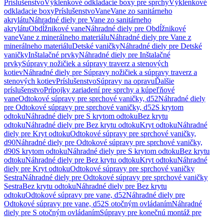
Príslušenstvo
Výklenkové odkladacie boxy pre sprchy
Výklenkové
odkladacie boxy
Príslušenstvo
Vane
Vane zo sanitárneho
akrylátu
Náhradné diely pre Vane zo sanitárneho
akrylátu
Obdĺžnikové vane
Náhradné diely pre Obdĺžnikové
vane
Vane z minerálneho materiálu
Náhradné diely pre Vane z
minerálneho materiálu
Detské vaničky
Náhradné diely pre Detské
vaničky
Inštalačné prvky
Náhradné diely pre Inštalačné
prvky
Súpravy nožičiek a súpravy traverz a stenových
kotiev
Náhradné diely pre Súpravy nožičiek a súpravy traverz a
stenových kotiev
Príslušenstvo
Súpravy na opravu
Ďalšie
príslušenstvo
Prípojky zariadení pre sprchy a kúpeľňové
vane
Odtokové súpravy pre sprchové vaničky, d52
Náhradné diely
pre Odtokové súpravy pre sprchové vaničky, d52
S krytom
odtoku
Náhradné diely pre S krytom odtoku
Bez krytu
odtoku
Náhradné diely pre Bez krytu odtoku
Kryt odtoku
Náhradné
diely pre Kryt odtoku
Odtokové súpravy pre sprchové vaničky,
d90
Náhradné diely pre Odtokové súpravy pre sprchové vaničky,
d90
S krytom odtoku
Náhradné diely pre S krytom odtoku
Bez krytu
odtoku
Náhradné diely pre Bez krytu odtoku
Kryt odtoku
Náhradné
diely pre Kryt odtoku
Odtokové súpravy pre sprchové vaničky
Sestra
Náhradné diely pre Odtokové súpravy pre sprchové vaničky
Sestra
Bez krytu odtoku
Náhradné diely pre Bez krytu
odtoku
Odtokové súpravy pre vane, d52
Náhradné diely pre
Odtokové súpravy pre vane, d52
S otočným ovládaním
Náhradné
diely pre S otočným ovládaním
Súpravy pre konečnú montáž pre