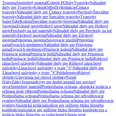
Tesnenia
Spotrebný materiál
Geberit PE
Rúry
Tvarovky
Náhradné
diely pre Tvarovky
Kolená
Odbočky
Redukcie
Čistiace
tvarovky
Náhradné diely pre Čistiace tvarovky
Prechody
Špeciálne
tvarovky
Náhradné diely pre Špeciálne tvarovky
Tvarovky
SuperTube
Kolená
Špeciálne tvarovky
Spojenia
Náhradné diely pre
Spojenia
Zvárané spoje
Hrdlové spoje
Náhradné diely pre Hrdlové
spoje
Prechody na iné materiály
Náhradné diely pre Prechody na iné
materiály
Závitové spojenia
Náhradné diely pre Závitové
spojenia
Pripojenia spojenia
Spojovacie puzdrá
Pripojenia
zariaďovacích predmetov
Náhradné diely pre Pripojenia
zariaďovacích predmetov
Pripájacie kolená
Náhradné diely pre
Pripájacie kolená
Pripájacie hrdlá
Náhradné diely pre Pripájacie
hrdlá
Pripájacie hrdlá
Náhradné diely pre Pripájacie hrdlá
Rúrkové
zápachové uzávierky
Náhradné diely pre Rúrkové zápachové
uzávierky
Zápachové uzávierky v tvare "S"
Náhradné diely pre
Zápachové uzávierky v tvare "S"
Príslušenstvo
Rúrové
objímky
Upevnenia pre rúrové objímky
Nosné
žľaby
Zátky
Tesnenia
Kryty pre hrubú montáž pre servisný
otvor
Spotrebný materiál
Protipožiarna ochrana, akustická izolácia a
ochrana proti vlhkosti
Protipožiarna ochrana
Náhradné diely pre
Protipožiarna ochrana
Protipožiarna ochrana pre odvodňovacie
systémy
Náhradné diely pre Protipožiarna ochrana pre odvodňovacie
systémy
Akustická izolácia
Izolácie pre zníženie hluku šíreného
konštrukciou
Izolácie pre zníženie hluku šíreného konštrukciou a
izolácia hluku šíriaceho sa vzduchom
Ochrana proti