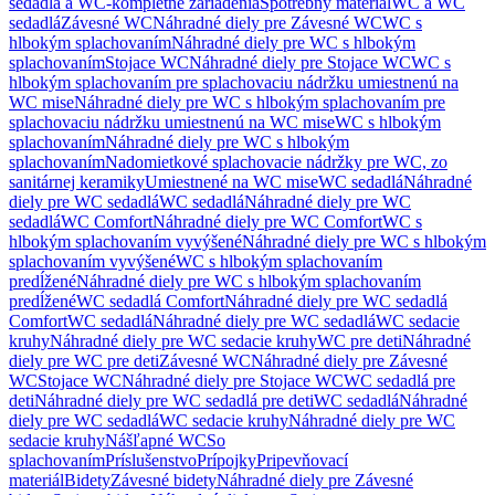
sedadlá a WC-kompletné zariadenia
Spotrebný materiál
WC a WC
sedadlá
Závesné WC
Náhradné diely pre Závesné WC
WC s
hlbokým splachovaním
Náhradné diely pre WC s hlbokým
splachovaním
Stojace WC
Náhradné diely pre Stojace WC
WC s
hlbokým splachovaním pre splachovaciu nádržku umiestnenú na
WC mise
Náhradné diely pre WC s hlbokým splachovaním pre
splachovaciu nádržku umiestnenú na WC mise
WC s hlbokým
splachovaním
Náhradné diely pre WC s hlbokým
splachovaním
Nadomietkové splachovacie nádržky pre WC, zo
sanitárnej keramiky
Umiestnené na WC mise
WC sedadlá
Náhradné
diely pre WC sedadlá
WC sedadlá
Náhradné diely pre WC
sedadlá
WC Comfort
Náhradné diely pre WC Comfort
WC s
hlbokým splachovaním vyvýšené
Náhradné diely pre WC s hlbokým
splachovaním vyvýšené
WC s hlbokým splachovaním
predĺžené
Náhradné diely pre WC s hlbokým splachovaním
predĺžené
WC sedadlá Comfort
Náhradné diely pre WC sedadlá
Comfort
WC sedadlá
Náhradné diely pre WC sedadlá
WC sedacie
kruhy
Náhradné diely pre WC sedacie kruhy
WC pre deti
Náhradné
diely pre WC pre deti
Závesné WC
Náhradné diely pre Závesné
WC
Stojace WC
Náhradné diely pre Stojace WC
WC sedadlá pre
deti
Náhradné diely pre WC sedadlá pre deti
WC sedadlá
Náhradné
diely pre WC sedadlá
WC sedacie kruhy
Náhradné diely pre WC
sedacie kruhy
Nášľapné WC
So
splachovaním
Príslušenstvo
Prípojky
Pripevňovací
materiál
Bidety
Závesné bidety
Náhradné diely pre Závesné