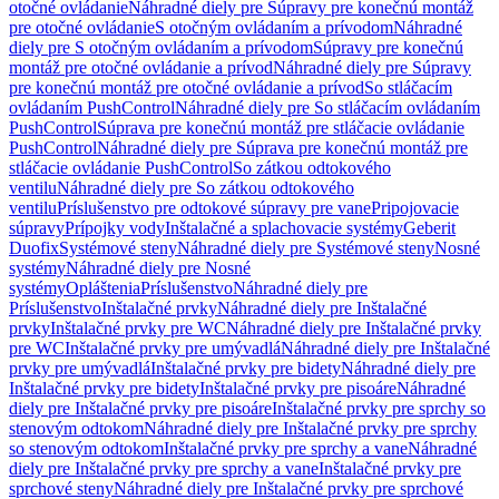
otočné ovládanie
Náhradné diely pre Súpravy pre konečnú montáž
pre otočné ovládanie
S otočným ovládaním a prívodom
Náhradné
diely pre S otočným ovládaním a prívodom
Súpravy pre konečnú
montáž pre otočné ovládanie a prívod
Náhradné diely pre Súpravy
pre konečnú montáž pre otočné ovládanie a prívod
So stláčacím
ovládaním PushControl
Náhradné diely pre So stláčacím ovládaním
PushControl
Súprava pre konečnú montáž pre stláčacie ovládanie
PushControl
Náhradné diely pre Súprava pre konečnú montáž pre
stláčacie ovládanie PushControl
So zátkou odtokového
ventilu
Náhradné diely pre So zátkou odtokového
ventilu
Príslušenstvo pre odtokové súpravy pre vane
Pripojovacie
súpravy
Prípojky vody
Inštalačné a splachovacie systémy
Geberit
Duofix
Systémové steny
Náhradné diely pre Systémové steny
Nosné
systémy
Náhradné diely pre Nosné
systémy
Opláštenia
Príslušenstvo
Náhradné diely pre
Príslušenstvo
Inštalačné prvky
Náhradné diely pre Inštalačné
prvky
Inštalačné prvky pre WC
Náhradné diely pre Inštalačné prvky
pre WC
Inštalačné prvky pre umývadlá
Náhradné diely pre Inštalačné
prvky pre umývadlá
Inštalačné prvky pre bidety
Náhradné diely pre
Inštalačné prvky pre bidety
Inštalačné prvky pre pisoáre
Náhradné
diely pre Inštalačné prvky pre pisoáre
Inštalačné prvky pre sprchy so
stenovým odtokom
Náhradné diely pre Inštalačné prvky pre sprchy
so stenovým odtokom
Inštalačné prvky pre sprchy a vane
Náhradné
diely pre Inštalačné prvky pre sprchy a vane
Inštalačné prvky pre
sprchové steny
Náhradné diely pre Inštalačné prvky pre sprchové