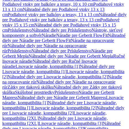
Podlahové vtoky pre balkóny a terasy, 10 x 10 cm
Podlahové vtoky
13 x 13 cm
Náhradné diely pre Podlahové vtoky 13 x 13
cm
Podlahové vtoky pre balkóny a terasy, 13 x 13 cm
Náhradné diely
pre Podlahové vtoky pre balkóny a terasy, 13 x 13 cm
Podlahové
vtoky 15 x 15 cm
Náhradné diely pre Podlahové vtoky 15 x 15
cm
Príslušenstvo
Náhradné diely pre Príslušenstvo
Nástroje, sieťové
komponenty a softvér
Náradie
Náradie pre Geberit FlowFit
Náhradné
diely pre Náradie pre Geberit FlowFit
Náradie na opracovanie
rúr
Náhradné diely pre Náradie na opracovanie
rúr
Príslušenstvo
Náhradné diely pre Príslušenstvo
Náradie pre
Geberit Mepla
Náhradné diely pre Náradie pre Geberit Mepla
Ručné
lisovacie náradie
Náhradné diely pre Ručné lisovacie
náradie
Lisovacie náradie, kompatibilita [1]
Náhradné diely pre
Lisovacie náradie, kompatibilita [1]
Lisovacie náradie, kompatibilita
[2]
Náhradné diely pre Lisovacie náradie, kompatibilita [2]
Náradie
na opracovanie rúr
Náhradné diely pre Náradie na opracovanie
rúr
Zátky pre tlakovú skúšku
Náhradné diely pre Zátky pre tlakovú
skúšku
Skúšobné prostriedky
Príslušenstvo
Náradie pre Geberit
Mapress
Náhradné diely pre Náradie pre Geberit Mapress
Lisovacie
náradie, kompatibilita [1]
Náhradné diely pre Lisovacie náradie,
kompatibilita [1]
Lisovacie náradie, kompatibilita [2]
Náhradné diely
pre Lisovacie náradie, kompatibilita [2]
Lisovacie náradie,
kompatibilita [2XL]
Náhradné diely pre Lisovacie náradie,
kompatibilita [2XL]
Lisovacie náradie, kompatibilita [3]
Náhradné
diely pre Lisovacie náradie, kompatibilita [3]
Kompatibilita