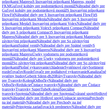
prípojkami Mapress
S lisovanými prípojkami Mapress, modré
FKM
Guľové kohúty pre podomietkovú montáž
Náhradné diely pre
Guľové kohúty pre podomietkovú montáž
S lisovanými prípojkami
FlowFit
Náhradné diely pre S lisovanými prípojkami FlowFit
S
lisovanými prípojkami Mepla
Náhradné diely pre S lisovanými
prípojkami Mepla
S lisovanými prípojkami Volex
Náhradné diely pre
S lisovanými prípojkami Volex
S prípojkami Compact
Náhradné
diely pre S prípojkami Compact
S lisovanými prípojkami
Mapress
Náhradné diely pre S lisovanými prípojkami Mapress
So
závitovými prípojkami
Náhradné diely pre So závitovými
prípojkami
Spätné ventily
Náhradné diely pre Spätné ventily
S
lisovanými prípojkami Mapress
Náhradné diely pre S lisovanými
prípojkami Mapress
Úseky vodomeru pre podomietkovú
montáž
Náhradné diely pre Úseky vodomeru pre podomietkovú
montáž
So závitovými prípojkami
Náhradné diely pre So závitovými
prípojkami
Plošné vykurovanie/chladenie
Systémové rúry
Sortiment
rozdeľovačov
Rozdeľovače pre podlahové vykurovanie
Kanalizačné
systémy budov
Geberit Silent-db20
Rúry
Tvarovky
Náhradné diely
pre Tvarovky
Kolená
Odbočky
Náhradné diely pre
Odbočky
Redukcie
Čistiace tvarovky
Náhradné diely pre Čistiace
tvarovky
Tvarovky SuperTube
Kolená
Špeciálne
tvarovky
Spojenia
Náhradné diely pre Spojenia
Zvárané spoje
Hrdlové
spoje
Náhradné diely pre Hrdlové spoje
Upínacie spojenia
Prechody
na iné materiály
Náhradné diely pre Prechody na iné
materiály
Pripojenia zariaďovacích predmetov
Náhradné diely pre