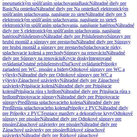
pneumatickým spúšťaním splachovania
Basic
Náhradné diely pre
Basic
Na omietku
Náhradné diely pre Na omietku
S elektronickým
spúšťaním splachovania, napájanie zo siete
Náhradné diely pre S
elektronickým spúšťaním splachovania, napájanie zo siete
S
elektronickým spúšťaním splachovania, napájanie batériou
Náhradné
diely pre S elektronickým spúšťaním splachovania, napájanie
batériou
Príslušenstvo
Náhradné diely pre Príslušenstvo
Súpravy pre
hrubú montáž a súpravy pre prestavbu
Náhradné diely pre Súpravy
pre hrubú montáž a súpravy pre prestavbu
Splachovacie rúrky,
splachovacie kolená a prechody
Súpravy na renováciu
Náhradné
diely pre Súpravy na renováciu
Krycie dosky
Integrované
ovládania
Ostatné príslušenstvo
Diaľkové ovládanie
Prípojky
zariadení pre WC, pisoáre a bidety
Odtokové súpravy pre WC a
výlevky
Náhradné diely pre Odtokové súpravy pre WC a
výlevky
Zápachové uzávierky
Náhradné diely pre Zápachové
uzávierky
Pripájacie kolená
Náhradné diely pre Pripájacie
kolená
Pripájacia rúra s hrdlom
Náhradné diely pre Pripájacia rúra s
hrdlom
Pripojovacie súpravy
Náhradné diely pre Pripojovacie
súpravy
Predĺženia splachovacieho kolena
Náhradné diely pre
Predĺženia splachovacieho kolena
Prípojky z PVC
Náhradné diely
pre Prípojky z PVC
Tesniace manžety a dekoratívne kryty
Odtokové
súpravy pre pisoáre
Náhradné diely pre Odtokové súpravy pre
pisoáre
Zápachové uzávierky pre pisoáre
Náhradné diely pre
Zápachové uzávierky pre pisoáre
Rúrkové zápachové
uzávierky
Náhradné diely pre Rúrkové zápachové