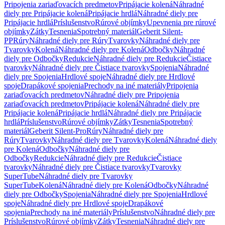
Pripojenia zariaďovacích predmetov
Pripájacie kolená
Náhradné
diely pre Pripájacie kolená
Pripájacie hrdlá
Náhradné diely pre
Pripájacie hrdlá
Príslušenstvo
Rúrové objímky
Upevnenia pre rúrové
objímky
Zátky
Tesnenia
Spotrebný materiál
Geberit Silent-
PP
Rúry
Náhradné diely pre Rúry
Tvarovky
Náhradné diely pre
Tvarovky
Kolená
Náhradné diely pre Kolená
Odbočky
Náhradné
diely pre Odbočky
Redukcie
Náhradné diely pre Redukcie
Čistiace
tvarovky
Náhradné diely pre Čistiace tvarovky
Spojenia
Náhradné
diely pre Spojenia
Hrdlové spoje
Náhradné diely pre Hrdlové
spoje
Drapákové spojenia
Prechody na iné materiály
Pripojenia
zariaďovacích predmetov
Náhradné diely pre Pripojenia
zariaďovacích predmetov
Pripájacie kolená
Náhradné diely pre
Pripájacie kolená
Pripájacie hrdlá
Náhradné diely pre Pripájacie
hrdlá
Príslušenstvo
Rúrové objímky
Zátky
Tesnenia
Spotrebný
materiál
Geberit Silent-Pro
Rúry
Náhradné diely pre
Rúry
Tvarovky
Náhradné diely pre Tvarovky
Kolená
Náhradné diely
pre Kolená
Odbočky
Náhradné diely pre
Odbočky
Redukcie
Náhradné diely pre Redukcie
Čistiace
tvarovky
Náhradné diely pre Čistiace tvarovky
Tvarovky
SuperTube
Náhradné diely pre Tvarovky
SuperTube
Kolená
Náhradné diely pre Kolená
Odbočky
Náhradné
diely pre Odbočky
Spojenia
Náhradné diely pre Spojenia
Hrdlové
spoje
Náhradné diely pre Hrdlové spoje
Drapákové
spojenia
Prechody na iné materiály
Príslušenstvo
Náhradné diely pre
Príslušenstvo
Rúrové objímky
Zátky
Tesnenia
Náhradné diely pre