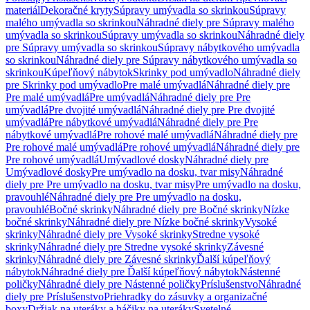
materiál
Dekoračné kryty
Súpravy umývadla so skrinkou
Súpravy
malého umývadla so skrinkou
Náhradné diely pre Súpravy malého
umývadla so skrinkou
Súpravy umývadla so skrinkou
Náhradné diely
pre Súpravy umývadla so skrinkou
Súpravy nábytkového umývadla
so skrinkou
Náhradné diely pre Súpravy nábytkového umývadla so
skrinkou
Kúpeľňový nábytok
Skrinky pod umývadlo
Náhradné diely
pre Skrinky pod umývadlo
Pre malé umývadlá
Náhradné diely pre
Pre malé umývadlá
Pre umývadlá
Náhradné diely pre Pre
umývadlá
Pre dvojité umývadlá
Náhradné diely pre Pre dvojité
umývadlá
Pre nábytkové umývadlá
Náhradné diely pre Pre
nábytkové umývadlá
Pre rohové malé umývadlá
Náhradné diely pre
Pre rohové malé umývadlá
Pre rohové umývadlá
Náhradné diely pre
Pre rohové umývadlá
Umývadlové dosky
Náhradné diely pre
Umývadlové dosky
Pre umývadlo na dosku, tvar misy
Náhradné
diely pre Pre umývadlo na dosku, tvar misy
Pre umývadlo na dosku,
pravouhlé
Náhradné diely pre Pre umývadlo na dosku,
pravouhlé
Bočné skrinky
Náhradné diely pre Bočné skrinky
Nízke
bočné skrinky
Náhradné diely pre Nízke bočné skrinky
Vysoké
skrinky
Náhradné diely pre Vysoké skrinky
Stredne vysoké
skrinky
Náhradné diely pre Stredne vysoké skrinky
Závesné
skrinky
Náhradné diely pre Závesné skrinky
Ďalší kúpeľňový
nábytok
Náhradné diely pre Ďalší kúpeľňový nábytok
Nástenné
poličky
Náhradné diely pre Nástenné poličky
Príslušenstvo
Náhradné
diely pre Príslušenstvo
Priehradky do zásuvky a organizačné
boxy
Držiak na uteráky a háčiky na uteráky
Svetelné