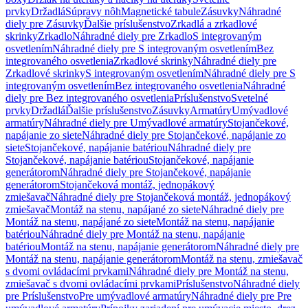
prvky
Držadlá
Súpravy nôh
Magnetické tabule
Zásuvky
Náhradné
diely pre Zásuvky
Ďalšie príslušenstvo
Zrkadlá a zrkadlové
skrinky
Zrkadlo
Náhradné diely pre Zrkadlo
S integrovaným
osvetlením
Náhradné diely pre S integrovaným osvetlením
Bez
integrovaného osvetlenia
Zrkadlové skrinky
Náhradné diely pre
Zrkadlové skrinky
S integrovaným osvetlením
Náhradné diely pre S
integrovaným osvetlením
Bez integrovaného osvetlenia
Náhradné
diely pre Bez integrovaného osvetlenia
Príslušenstvo
Svetelné
prvky
Držadlá
Ďalšie príslušenstvo
Zásuvky
Armatúry
Umývadlové
armatúry
Náhradné diely pre Umývadlové armatúry
Stojančekové,
napájanie zo siete
Náhradné diely pre Stojančekové, napájanie zo
siete
Stojančekové, napájanie batériou
Náhradné diely pre
Stojančekové, napájanie batériou
Stojančekové, napájanie
generátorom
Náhradné diely pre Stojančekové, napájanie
generátorom
Stojančeková montáž, jednopákový
zmiešavač
Náhradné diely pre Stojančeková montáž, jednopákový
zmiešavač
Montáž na stenu, napájané zo siete
Náhradné diely pre
Montáž na stenu, napájané zo siete
Montáž na stenu, napájanie
batériou
Náhradné diely pre Montáž na stenu, napájanie
batériou
Montáž na stenu, napájanie generátorom
Náhradné diely pre
Montáž na stenu, napájanie generátorom
Montáž na stenu, zmiešavač
s dvomi ovládacími prvkami
Náhradné diely pre Montáž na stenu,
zmiešavač s dvomi ovládacími prvkami
Príslušenstvo
Náhradné diely
pre Príslušenstvo
Pre umývadlové armatúry
Náhradné diely pre Pre