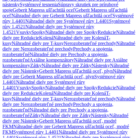
nástenky
Systémové tesnenia
Súpravy skrutiek pre prírubové
spoje
Geberit Mapress ušľachtilá oceľ
Geberit Mapress ušľachtilá
oceľ
Náhradné diely pre Geberit Mapress ušľachtilá oceľ
Systémové
rúry 1.4401
Náhradné diely pre Systémové rúry 1.4401
Systémové
rúry 1.4521
Náhradné diely pre Systémové rúry
1.4521
Vsuvky
Spojky
Náhradné diely pre Spojky
Redukcie
Náhradné
diely pre Redukcie
Kolená
Náhradné diely pre Kolená
T-
kusy
Náhradné diely pre T-kusy
Nerozoberateľné prechody
Náhradné
diely pre Nerozoberateľné prechody
Prechody a spojenia,
rozoberateľné
Náhradné diely pre Prechody a spojenia,
rozoberateľné
Axiálne kompenzátory
Náhradné diely pre Axiálne
kompenzátory
Zátky
Náhradné diely pre Zátky
Nástenky
Náhradné
diely pre Nástenky
Geberit Mapress ušľachtilá oceľ, plyn
Náhradné
diely pre Geberit Mapress ušľachtilá oceľ, plyn
Systémové rúry
1.4401
Náhradné diely pre Systémové rúry
1.4401
Vsuvky
Spojky
Náhradné diely pre Spojky
Redukcie
Náhradné
diely pre Redukcie
Kolená
Náhradné diely pre Kolená
T-
kusy
Náhradné diely pre T-kusy
Nerozoberateľné prechody
Náhradné
diely pre Nerozoberateľné prechody
Prechody a spojenia,
rozoberateľné
Náhradné diely pre Prechody a spojenia,
rozoberateľné
Zátky
Náhradné diely pre Zátky
Nástenky
Náhradné
diely pre Nástenky
Geberit Mapress ušľachtilá oceľ, modré
FKM
Náhradné diely pre Geberit Mapress ušľachtilá oceľ, modré
FKM
Systémové rúry 1.4401
Náhradné diely pre Systémové rúry
1.4401
Systémové rúry 1.4521
Náhradné diely pre Systémové rúry