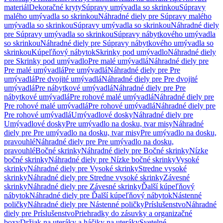
materiál
Dekoračné kryty
Súpravy umývadla so skrinkou
Súpravy
malého umývadla so skrinkou
Náhradné diely pre Súpravy malého
umývadla so skrinkou
Súpravy umývadla so skrinkou
Náhradné diely
pre Súpravy umývadla so skrinkou
Súpravy nábytkového umývadla
so skrinkou
Náhradné diely pre Súpravy nábytkového umývadla so
skrinkou
Kúpeľňový nábytok
Skrinky pod umývadlo
Náhradné diely
pre Skrinky pod umývadlo
Pre malé umývadlá
Náhradné diely pre
Pre malé umývadlá
Pre umývadlá
Náhradné diely pre Pre
umývadlá
Pre dvojité umývadlá
Náhradné diely pre Pre dvojité
umývadlá
Pre nábytkové umývadlá
Náhradné diely pre Pre
nábytkové umývadlá
Pre rohové malé umývadlá
Náhradné diely pre
Pre rohové malé umývadlá
Pre rohové umývadlá
Náhradné diely pre
Pre rohové umývadlá
Umývadlové dosky
Náhradné diely pre
Umývadlové dosky
Pre umývadlo na dosku, tvar misy
Náhradné
diely pre Pre umývadlo na dosku, tvar misy
Pre umývadlo na dosku,
pravouhlé
Náhradné diely pre Pre umývadlo na dosku,
pravouhlé
Bočné skrinky
Náhradné diely pre Bočné skrinky
Nízke
bočné skrinky
Náhradné diely pre Nízke bočné skrinky
Vysoké
skrinky
Náhradné diely pre Vysoké skrinky
Stredne vysoké
skrinky
Náhradné diely pre Stredne vysoké skrinky
Závesné
skrinky
Náhradné diely pre Závesné skrinky
Ďalší kúpeľňový
nábytok
Náhradné diely pre Ďalší kúpeľňový nábytok
Nástenné
poličky
Náhradné diely pre Nástenné poličky
Príslušenstvo
Náhradné
diely pre Príslušenstvo
Priehradky do zásuvky a organizačné
boxy
Držiak na uteráky a háčiky na uteráky
Svetelné