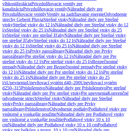
vlhkosti
Izolácia
Privzdušňovacie ventily pre
kanalizáciu
Privzdušňovacie ventily
Náhradné diely pre
Privzdušňovacie ventily
Ventily na zadržiavanie energie
Odvodnenie
strechy Geberit Pluvia
Strešné vtoky
Náhradné diely pre Strešné
vtoky
Strešné vtoky do 12 l/s
Náhradné diely pre Strešné vtoky do 12
l/s
Strešné vtoky do 25 l/s
Náhradné diely pre Strešné vtoky do 25
l/s
Strešné vtoky pre strešné žľaby
Náhradné diely pre Strešné vtoky
pre strešné žľaby
Strešné vtoky do 12 l/s
Náhradné diely pre Strešné
vtoky do 12 l/s
Strešné vtoky do 25 l/s
Náhradné diely pre Strešné
vtoky do 25 l/s
Prvky parozábrany
Náhradné diely pre Prvky
parozábrany
Pre strešné vtoky do 12 l/s
Náhradné diely pre Pre
strešné vtoky do 12 l/s
Pre strešné vtoky do 25 l/s
Bezpečnostné
prepady
Náhradné diely pre Bezpečnostné prepady
Pre strešné vtoky
do 12 l/s
Náhradné diely pre Pre strešné vtoky do 12 l/s
Pre strešné
vtoky do 25 l/s
Náhradné diely pre Pre strešné vtoky do 25
l/s
Upevnenia
Upevňovací systém d40–200
Upevňovací systém
d250–315
Príslušenstvo
Náhradné diely pre Príslušenstvo
Pre strešné
vtoky
Náhradné diely pre Pre strešné vtoky
Pre upevnenia
Konvenčné
odvodnenie striech
Strešné vtoky
Náhradné diely pre Strešné
vtoky
Prvky parozábrany
Náhradné diely pre Prvky
parozábrany
Príslušenstvo
Odvodnenie podlahy
Podlahové vtoky pre
vnútorné a vonkajšie použitie
Náhradné diely pre Podlahové vtoky
pre vnútorné a vonkajšie použitie
Podlahové vtoky 10 x 10
cm
Náhradné diely pre Podlahové vtoky 10 x 10 cm
Podlahové
vtoky pre balkóny a terasy, 10 x 10 cm
Náhradné diely pre