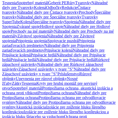
Tesnenia
Spotrebný materiál
Geberit PE
Rúry
Tvarovky
Náhradné
diely pre Tvarovky
Kolená
Odbočky
Redukcie
Čistiace
tvarovky
Náhradné diely pre Čistiace tvarovky
Prechody
Špeciálne
tvarovky
Náhradné diely pre Špeciálne tvarovky
Tvarovky
SuperTube
Kolená
Špeciálne tvarovky
Spojenia
Náhradné diely pre
Spojenia
Zvárané spoje
Hrdlové spoje
Náhradné diely pre Hrdlové
spoje
Prechody na iné materiály
Náhradné diely pre Prechody na iné
materiály
Závitové spojenia
Náhradné diely pre Závitové
spojenia
Pripojenia spojenia
Spojovacie puzdrá
Pripojenia
zariaďovacích predmetov
Náhradné diely pre Pripojenia
zariaďovacích predmetov
Pripájacie kolená
Náhradné diely pre
Pripájacie kolená
Pripájacie hrdlá
Náhradné diely pre Pripájacie
hrdlá
Pripájacie hrdlá
Náhradné diely pre Pripájacie hrdlá
Rúrkové
zápachové uzávierky
Náhradné diely pre Rúrkové zápachové
uzávierky
Zápachové uzávierky v tvare "S"
Náhradné diely pre
Zápachové uzávierky v tvare "S"
Príslušenstvo
Rúrové
objímky
Upevnenia pre rúrové objímky
Nosné
žľaby
Zátky
Tesnenia
Kryty pre hrubú montáž pre servisný
otvor
Spotrebný materiál
Protipožiarna ochrana, akustická izolácia a
ochrana proti vlhkosti
Protipožiarna ochrana
Náhradné diely pre
Protipožiarna ochrana
Protipožiarna ochrana pre odvodňovacie
systémy
Náhradné diely pre Protipožiarna ochrana pre odvodňovacie
systémy
Akustická izolácia
Izolácie pre zníženie hluku šíreného
konštrukciou
Izolácie pre zníženie hluku šíreného konštrukciou a
izolácia hluku šíriaceho sa vzduchom
Ochrana proti