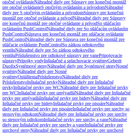
otočné ovládanie
Náhradné diely pre Súpravy pre konečnú montáž
pre otočné ovládanie
S otočným ovládaním a prívodom
Náhradné
diely pre S otočným ovládaním a prívodom
Súpravy pre konečnú
montáž pre otočné ovládanie a prívod
Náhradné diely pre Súpravy
pre konečnú montáž pre otočné ovládanie a prívod
So stláčacím
ovládaním PushControl
Náhradné diely pre So stláčacím ovládaním
PushControl
Súprava pre konečnú montáž pre stláčacie ovládanie
PushControl
Náhradné diely pre Súprava pre konečnú montáž pre
stláčacie ovládanie PushControl
So zátkou odtokového
ventilu
Náhradné diely pre So zátkou odtokového
ventilu
Príslušenstvo pre odtokové súpravy pre vane
Pripojovacie
súpravy
Prípojky vody
Inštalačné a splachovacie systémy
Geberit
Duofix
Systémové steny
Náhradné diely pre Systémové steny
Nosné
systémy
Náhradné diely pre Nosné
systémy
Opláštenia
Príslušenstvo
Náhradné diely pre
Príslušenstvo
Inštalačné prvky
Náhradné diely pre Inštalačné
prvky
Inštalačné prvky pre WC
Náhradné diely pre Inštalačné prvky
pre WC
Inštalačné prvky pre umývadlá
Náhradné diely pre Inštalačné
prvky pre umývadlá
Inštalačné prvky pre bidety
Náhradné diely pre
Inštalačné prvky pre bidety
Inštalačné prvky pre pisoáre
Náhradné
diely pre Inštalačné prvky pre pisoáre
Inštalačné prvky pre sprchy so
stenovým odtokom
Náhradné diely pre Inštalačné prvky pre sprchy
so stenovým odtokom
Inštalačné prvky pre sprchy a vane
Náhradné
diely pre Inštalačné prvky pre sprchy a vane
Inštalačné prvky pre
sprchové steny
Náhradné diely pre Inštalačné prvky pre sprchové