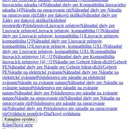
lisovacieho náradia [4]
Náhradné diely pre Kompatibilita lisovacieho
náradia [4]
Náradie na opracovanie rúr
Náhradné diely pre Náradie
na opracovanie rúr
Zátky pre tlakovú skúšku
Náhradné diely pre
Zátky pre tlakovú skúšku
Skúšobné
prostriedky
Príslušenstvo
Lisovacie prístroje
Náhradné diely pre
Lisovacie prístroje
Lisovacie prístroje, kompatibilita [1]
Náhradné
diely pre Lisovacie prístroje, kompatibilita [1]
Lisovacie prístroje,
kompatibilita [2]
Náhradné diely pre Lisovacie prístroje,
kompatibilita [2]
Lisovacie prístroje, kompatibilita [2XL]
Náhradné
diely pre Lisovacie prístroje, kompatibilita [2XL]
Kompatibilita
lisovacích prístrojov [4] / [2]
Náhradné diely pre Kompatibilita
lisovacích prístrojov [4] / [2]
Náradie pre Geberit Silent-db20/Geberit
PE
Náhradné diely pre Náradie pre Geberit Silent-db20/Geberit
PE
Náradie na elektrické zváranie
Náhradné diely pre Náradie na
elektrické zváranie
Príslušenstvo pre náradie na elektrické
zváranie
Náradie na zváranie natupo
Náhradné diely pre Náradie na
zváranie natupo
Príslušenstvo pre náradie na zváranie
natupo
Náhradné diely pre Príslušenstvo pre náradie na zváranie
natupo
Náradie na opracovanie rúr
Náhradné diely pre Náradie na
opracovanie rúr
Príslušenstvo pre náradie na opracovanie
rúr
Náhradné diely pre Príslušenstvo pre náradie na opracovanie
rúr
Ovládacie pomôcky
Diaľkové ovládania
Kategórie výrobku
Kúpeľňové série