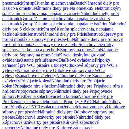
pneumatickým spúšťaním splachovania
Basic
Náhradné diely pre
Basic
Na omietku
Náhradné diely pre Na omietku
S elektronickým
spúšťaním splachovania, napájanie zo siete
Náhradné diely pre S
elektronickým spúšťaním splachovania, napájanie zo siete
S
elektronickým spúšťaním splachovania, napájanie batériou
Náhradné
diely pre S elektronickým spúšťaním splachovania, napájanie
batériou
Príslušenstvo
Náhradné diely pre Príslušenstvo
Súpravy pre
hrubú montáž a súpravy pre prestavbu
Náhradné diely pre Súpravy
pre hrubú montáž a súpravy pre prestavbu
Splachovacie rúrky,
splachovacie kolená a prechody
Súpravy na renováciu
Náhradné
diely pre Súpravy na renováciu
Krycie dosky
Integrované
ovládania
Ostatné príslušenstvo
Diaľkové ovládanie
Prípojky
zariadení pre WC, pisoáre a bidety
Odtokové súpravy pre WC a
výlevky
Náhradné diely pre Odtokové súpravy pre WC a
výlevky
Zápachové uzávierky
Náhradné diely pre Zápachové
uzávierky
Pripájacie kolená
Náhradné diely pre Pripájacie
kolená
Pripájacia rúra s hrdlom
Náhradné diely pre Pripájacia rúra s
hrdlom
Pripojovacie súpravy
Náhradné diely pre Pripojovacie
súpravy
Predĺženia splachovacieho kolena
Náhradné diely pre
Predĺženia splachovacieho kolena
Prípojky z PVC
Náhradné diely
pre Prípojky z PVC
Tesniace manžety a dekoratívne kryty
Odtokové
súpravy pre pisoáre
Náhradné diely pre Odtokové súpravy pre
pisoáre
Zápachové uzávierky pre pisoáre
Náhradné diely pre
Zápachové uzávierky pre pisoáre
Rúrkové zápachové
uzávierky
Náhradné diely pre Rúrkové zápachové