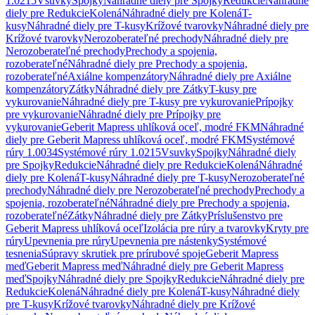
1.0215
Vsuvky
Spojky
Náhradné diely pre Spojky
Redukcie
Náhradné
diely pre Redukcie
Kolená
Náhradné diely pre Kolená
T-
kusy
Náhradné diely pre T-kusy
Krížové tvarovky
Náhradné diely pre
Krížové tvarovky
Nerozoberateľné prechody
Náhradné diely pre
Nerozoberateľné prechody
Prechody a spojenia,
rozoberateľné
Náhradné diely pre Prechody a spojenia,
rozoberateľné
Axiálne kompenzátory
Náhradné diely pre Axiálne
kompenzátory
Zátky
Náhradné diely pre Zátky
T-kusy pre
vykurovanie
Náhradné diely pre T-kusy pre vykurovanie
Prípojky
pre vykurovanie
Náhradné diely pre Prípojky pre
vykurovanie
Geberit Mapress uhlíková oceľ, modré FKM
Náhradné
diely pre Geberit Mapress uhlíková oceľ, modré FKM
Systémové
rúry 1.0034
Systémové rúry 1.0215
Vsuvky
Spojky
Náhradné diely
pre Spojky
Redukcie
Náhradné diely pre Redukcie
Kolená
Náhradné
diely pre Kolená
T-kusy
Náhradné diely pre T-kusy
Nerozoberateľné
prechody
Náhradné diely pre Nerozoberateľné prechody
Prechody a
spojenia, rozoberateľné
Náhradné diely pre Prechody a spojenia,
rozoberateľné
Zátky
Náhradné diely pre Zátky
Príslušenstvo pre
Geberit Mapress uhlíková oceľ
Izolácia pre rúry a tvarovky
Kryty pre
rúry
Upevnenia pre rúry
Upevnenia pre nástenky
Systémové
tesnenia
Súpravy skrutiek pre prírubové spoje
Geberit Mapress
meď
Geberit Mapress meď
Náhradné diely pre Geberit Mapress
meď
Spojky
Náhradné diely pre Spojky
Redukcie
Náhradné diely pre
Redukcie
Kolená
Náhradné diely pre Kolená
T-kusy
Náhradné diely
pre T-kusy
Krížové tvarovky
Náhradné diely pre Krížové