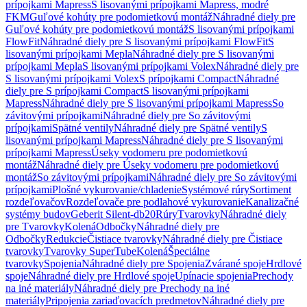
prípojkami Mapress
S lisovanými prípojkami Mapress, modré
FKM
Guľové kohúty pre podomietkovú montáž
Náhradné diely pre
Guľové kohúty pre podomietkovú montáž
S lisovanými prípojkami
FlowFit
Náhradné diely pre S lisovanými prípojkami FlowFit
S
lisovanými prípojkami Mepla
Náhradné diely pre S lisovanými
prípojkami Mepla
S lisovanými prípojkami Volex
Náhradné diely pre
S lisovanými prípojkami Volex
S prípojkami Compact
Náhradné
diely pre S prípojkami Compact
S lisovanými prípojkami
Mapress
Náhradné diely pre S lisovanými prípojkami Mapress
So
závitovými prípojkami
Náhradné diely pre So závitovými
prípojkami
Spätné ventily
Náhradné diely pre Spätné ventily
S
lisovanými prípojkami Mapress
Náhradné diely pre S lisovanými
prípojkami Mapress
Úseky vodomeru pre podomietkovú
montáž
Náhradné diely pre Úseky vodomeru pre podomietkovú
montáž
So závitovými prípojkami
Náhradné diely pre So závitovými
prípojkami
Plošné vykurovanie/chladenie
Systémové rúry
Sortiment
rozdeľovačov
Rozdeľovače pre podlahové vykurovanie
Kanalizačné
systémy budov
Geberit Silent-db20
Rúry
Tvarovky
Náhradné diely
pre Tvarovky
Kolená
Odbočky
Náhradné diely pre
Odbočky
Redukcie
Čistiace tvarovky
Náhradné diely pre Čistiace
tvarovky
Tvarovky SuperTube
Kolená
Špeciálne
tvarovky
Spojenia
Náhradné diely pre Spojenia
Zvárané spoje
Hrdlové
spoje
Náhradné diely pre Hrdlové spoje
Upínacie spojenia
Prechody
na iné materiály
Náhradné diely pre Prechody na iné
materiály
Pripojenia zariaďovacích predmetov
Náhradné diely pre