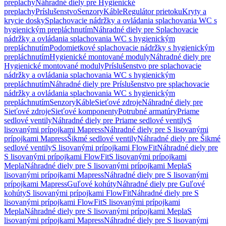
preplachy
Náhradné diely pre Hygienické
preplachy
Príslušenstvo
Senzory
Káble
Regulátor prietoku
Kryty a
krycie dosky
Splachovacie nádržky a ovládania splachovania WC s
hygienickým prepláchnutím
Náhradné diely pre Splachovacie
nádržky a ovládania splachovania WC s hygienickým
prepláchnutím
Podomietkové splachovacie nádržky s hygienickým
prepláchnutím
Hygienické montované moduly
Náhradné diely pre
Hygienické montované moduly
Príslušenstvo pre splachovacie
nádržky a ovládania splachovania WC s hygienickým
prepláchnutím
Náhradné diely pre Príslušenstvo pre splachovacie
nádržky a ovládania splachovania WC s hygienickým
prepláchnutím
Senzory
Káble
Sieťové zdroje
Náhradné diely pre
Sieťové zdroje
Sieťové komponenty
Potrubné armatúry
Priame
sedlové ventily
Náhradné diely pre Priame sedlové ventily
S
lisovanými prípojkami Mapress
Náhradné diely pre S lisovanými
prípojkami Mapress
Šikmé sedlové ventily
Náhradné diely pre Šikmé
sedlové ventily
S lisovanými prípojkami FlowFit
Náhradné diely pre
S lisovanými prípojkami FlowFit
S lisovanými prípojkami
Mepla
Náhradné diely pre S lisovanými prípojkami Mepla
S
lisovanými prípojkami Mapress
Náhradné diely pre S lisovanými
prípojkami Mapress
Guľové kohúty
Náhradné diely pre Guľové
kohúty
S lisovanými prípojkami FlowFit
Náhradné diely pre S
lisovanými prípojkami FlowFit
S lisovanými prípojkami
Mepla
Náhradné diely pre S lisovanými prípojkami Mepla
S
lisovanými prípojkami Mapress
Náhradné diely pre S lisovanými