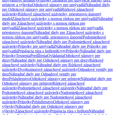
umývadlové armatúry
Prípojky zariadení pre umývacie miesto, drez,
prístroje a výlevku
Odtokové súpravy pre umývadlá
Náhradné diely
pre Odtokové súpravy pre umývadlá
Rúrkové zápachové
uzávierky
Rúrkové zápachové uzávierky, priestorovo úsporný
model
Zápachové uzávierky s nornou rúrkou pre umývadlá
Náhradné
diely pre Zápachové uzávierky s nornou rúrkou pre
umývadlá
Zápachové uzávierky s nornou rúrkou pre umývadlá,
priestorovo úsporné
Náhradné diely pre Zápachové uzávierky s
nornou rúrkou pre umývadlá, priestorovo úsporné
Podomietkové
zápachové uzávierky
Náhradné diely pre Podomietkové zápachové
uzávierky
Prípojky pre umývadlá
Náhradné diely pre Prípojky pre
umývadlá
Pripájacia rúra s hrdlom
Kryty
Prípojky
Náhradné diely pre
Prípojky
Tesnenia
Predĺženia
Ovládania
Odtokové súpravy pre
drezy
Náhradné diely pre Odtokové súpravy pre drezy
Rúrkové
zápachové uzávierky
Náhradné diely pre Rúrkové zápachové
uzávierky
Dvojkomorové zápachové uzávierky
Odpadové ventily pre
drez
Náhradné diely pre Odpadové ventily pre
drez
Príslušenstvo
Odtokové súpravy pre prístroje
Náhradné diely pre
Odtokové súpravy pre prístroje
Rúrkové zápachové
uzávierky
Podomietkové zápachové uzávierky
Náhradné diely pre
Podomietkové zápachové uzávierky
Nadomietkové zápachové
uzávierky
Náhradné diely pre Nadomietkové zápachové
uzávierky
Prípojky
Príslušenstvo
Odtokové súpravy pre
výlevky
Náhradné diely pre Odtokové súpravy pre
výlevky
Zápachové uzávierky
Pripájacia rúra s hrdlom
Náhradné