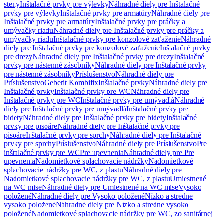
steny
Inštalačné prvky pre výlevky
Náhradné diely pre Inštalačné
prvky pre výlevky
Inštalačné prvky pre armatúry
Náhradné diely pre
Inštalačné prvky pre armatúry
Inštalačné prvky pre práčky a
umývačky riadu
Náhradné diely pre Inštalačné prvky pre práčky a
umývačky riadu
Inštalačné prvky pre konzolové zaťaženie
Náhradné
diely pre Inštalačné prvky pre konzolové zaťaženie
Inštalačné prvky
pre drezy
Náhradné diely pre Inštalačné prvky pre drezy
Inštalačné
prvky pre nástenné zásobníky
Náhradné diely pre Inštalačné prvky
pre nástenné zásobníky
Príslušenstvo
Náhradné diely pre
Príslušenstvo
Geberit Kombifix
Inštalačné prvky
Náhradné diely pre
Inštalačné prvky
Inštalačné prvky pre WC
Náhradné diely pre
Inštalačné prvky pre WC
Inštalačné prvky pre umývadlá
Náhradné
diely pre Inštalačné prvky pre umývadlá
Inštalačné prvky pre
bidety
Náhradné diely pre Inštalačné prvky pre bidety
Inštalačné
prvky pre pisoáre
Náhradné diely pre Inštalačné prvky pre
pisoáre
Inštalačné prvky pre sprchy
Náhradné diely pre Inštalačné
prvky pre sprchy
Príslušenstvo
Náhradné diely pre Príslušenstvo
Pre
inštalačné prvky pre WC
Pre upevnenia
Náhradné diely pre Pre
upevnenia
Nadomietkové splachovacie nádržky
Nadomietkové
splachovacie nádržky pre WC, z plastu
Náhradné diely pre
Nadomietkové splachovacie nádržky pre WC, z plastu
Umiestnené
na WC mise
Náhradné diely pre Umiestnené na WC mise
Vysoko
položené
Náhradné diely pre Vysoko položené
Nízko a stredne
vysoko položené
Náhradné diely pre Nízko a stredne vysoko
položené
Nadomietkové splachovacie nádržky pre WC, zo sanitárnej