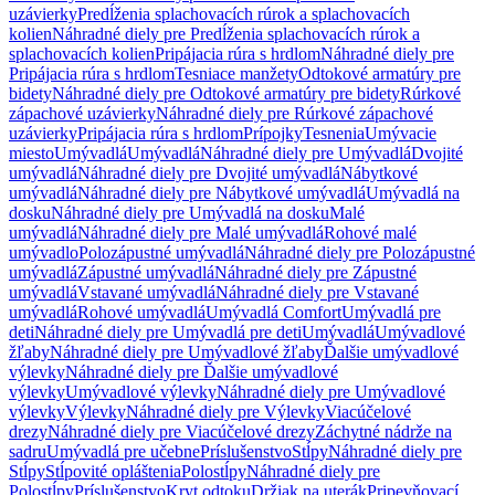
uzávierky
Predĺženia splachovacích rúrok a splachovacích
kolien
Náhradné diely pre Predĺženia splachovacích rúrok a
splachovacích kolien
Pripájacia rúra s hrdlom
Náhradné diely pre
Pripájacia rúra s hrdlom
Tesniace manžety
Odtokové armatúry pre
bidety
Náhradné diely pre Odtokové armatúry pre bidety
Rúrkové
zápachové uzávierky
Náhradné diely pre Rúrkové zápachové
uzávierky
Pripájacia rúra s hrdlom
Prípojky
Tesnenia
Umývacie
miesto
Umývadlá
Umývadlá
Náhradné diely pre Umývadlá
Dvojité
umývadlá
Náhradné diely pre Dvojité umývadlá
Nábytkové
umývadlá
Náhradné diely pre Nábytkové umývadlá
Umývadlá na
dosku
Náhradné diely pre Umývadlá na dosku
Malé
umývadlá
Náhradné diely pre Malé umývadlá
Rohové malé
umývadlo
Polozápustné umývadlá
Náhradné diely pre Polozápustné
umývadlá
Zápustné umývadlá
Náhradné diely pre Zápustné
umývadlá
Vstavané umývadlá
Náhradné diely pre Vstavané
umývadlá
Rohové umývadlá
Umývadlá Comfort
Umývadlá pre
deti
Náhradné diely pre Umývadlá pre deti
Umývadlá
Umývadlové
žľaby
Náhradné diely pre Umývadlové žľaby
Ďalšie umývadlové
výlevky
Náhradné diely pre Ďalšie umývadlové
výlevky
Umývadlové výlevky
Náhradné diely pre Umývadlové
výlevky
Výlevky
Náhradné diely pre Výlevky
Viacúčelové
drezy
Náhradné diely pre Viacúčelové drezy
Záchytné nádrže na
sadru
Umývadlá pre učebne
Príslušenstvo
Stĺpy
Náhradné diely pre
Stĺpy
Stĺpovité opláštenia
Polostĺpy
Náhradné diely pre
Polostĺpy
Príslušenstvo
Kryt odtoku
Držiak na uterák
Pripevňovací