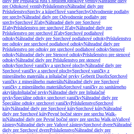
diely pre Pripájacia rúra s hrdlom
Odtokové ventily
Náhradné diely
pre Odtokové ventily
Príslušenstvo
Náhradné diely pre
Príslušenstvo
Sprchy a kúpeľňové vane
Sprchy
Odvodnenie podlahy
pre sprchy
Náhradné diely pre Odvodnenie podlahy pre
sprchy
Sprchové žľaby
Náhradné diely pre Sprchové
žľaby
Príslušenstvo pre sprchové žľaby
Náhradné diely pre
Príslušenstvo pre sprchové žľaby
Sprchové podlahové
odtoky
Náhradné diely pre Sprchové podlahové odtoky
Príslušenstvo
pre odtoky pre sprchové podlahové odtoky
Náhradné diely pre
Príslušenstvo pre odtoky pre sprchové podlahové odtoky
Stenové
odtoky
Náhradné diely pre Stenové odtoky
Príslušenstvo pre stenové
odtoky
Náhradné diely pre Príslušenstvo pre stenové
odtoky
Sprchové vaničky a sprchové plochy
Náhradné diely pre
Sprchové vaničky a sprchové plochy
Sprchové vaničky z
minerálneho materiálu a inštalačné prvky Geberit Duofix
Sprchové
vaničky z minerálneho materiálu
Náhradné diely pre Sprchové
vaničky z minerálneho materiálu
Sprchové vaničky zo sanitárneho
akrylátu
Inštalačné prvky
Náhradné diely pre Inštalačné
prvky
Špeciálne odtoky sprchovej vaničky
Náhradné diely pre
Špeciálne odtoky sprchovej vaničky
Príslušenstvo
Sprchové
kúty
Náhradné diely pre Sprchové kúty
Sprchové kúty
Náhradné
diely pre Sprchové kúty
Pevné bočné steny pre sprchu Walk-
in
Náhradné diely pre Pevné bočné steny pre sprchu Walk-in
Vaňové
zásteny
Náhradné diely pre Vaňové zásteny
Sprchové dvere
Náhradné
diely pre Sprchové dvere
Príslušenstvo
Náhradné diely pre