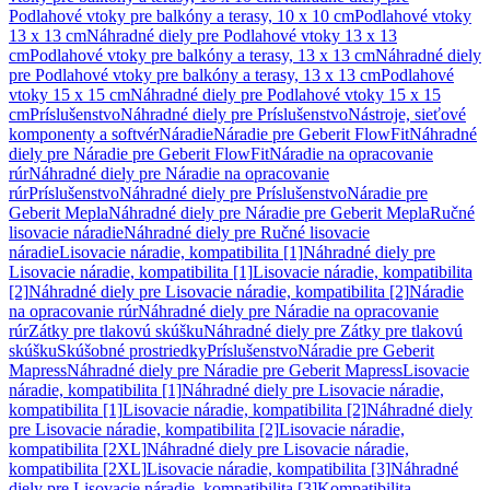
Podlahové vtoky pre balkóny a terasy, 10 x 10 cm
Podlahové vtoky
13 x 13 cm
Náhradné diely pre Podlahové vtoky 13 x 13
cm
Podlahové vtoky pre balkóny a terasy, 13 x 13 cm
Náhradné diely
pre Podlahové vtoky pre balkóny a terasy, 13 x 13 cm
Podlahové
vtoky 15 x 15 cm
Náhradné diely pre Podlahové vtoky 15 x 15
cm
Príslušenstvo
Náhradné diely pre Príslušenstvo
Nástroje, sieťové
komponenty a softvér
Náradie
Náradie pre Geberit FlowFit
Náhradné
diely pre Náradie pre Geberit FlowFit
Náradie na opracovanie
rúr
Náhradné diely pre Náradie na opracovanie
rúr
Príslušenstvo
Náhradné diely pre Príslušenstvo
Náradie pre
Geberit Mepla
Náhradné diely pre Náradie pre Geberit Mepla
Ručné
lisovacie náradie
Náhradné diely pre Ručné lisovacie
náradie
Lisovacie náradie, kompatibilita [1]
Náhradné diely pre
Lisovacie náradie, kompatibilita [1]
Lisovacie náradie, kompatibilita
[2]
Náhradné diely pre Lisovacie náradie, kompatibilita [2]
Náradie
na opracovanie rúr
Náhradné diely pre Náradie na opracovanie
rúr
Zátky pre tlakovú skúšku
Náhradné diely pre Zátky pre tlakovú
skúšku
Skúšobné prostriedky
Príslušenstvo
Náradie pre Geberit
Mapress
Náhradné diely pre Náradie pre Geberit Mapress
Lisovacie
náradie, kompatibilita [1]
Náhradné diely pre Lisovacie náradie,
kompatibilita [1]
Lisovacie náradie, kompatibilita [2]
Náhradné diely
pre Lisovacie náradie, kompatibilita [2]
Lisovacie náradie,
kompatibilita [2XL]
Náhradné diely pre Lisovacie náradie,
kompatibilita [2XL]
Lisovacie náradie, kompatibilita [3]
Náhradné
diely pre Lisovacie náradie, kompatibilita [3]
Kompatibilita