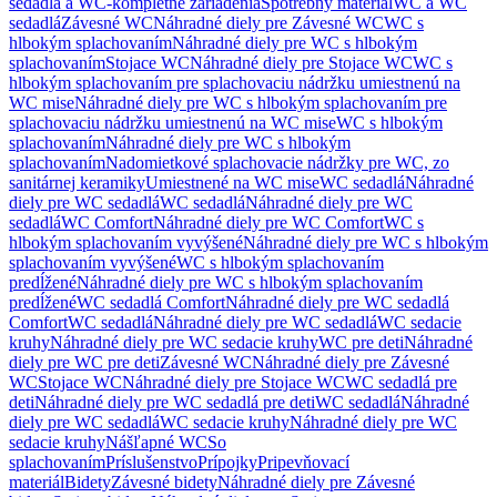
sedadlá a WC-kompletné zariadenia
Spotrebný materiál
WC a WC
sedadlá
Závesné WC
Náhradné diely pre Závesné WC
WC s
hlbokým splachovaním
Náhradné diely pre WC s hlbokým
splachovaním
Stojace WC
Náhradné diely pre Stojace WC
WC s
hlbokým splachovaním pre splachovaciu nádržku umiestnenú na
WC mise
Náhradné diely pre WC s hlbokým splachovaním pre
splachovaciu nádržku umiestnenú na WC mise
WC s hlbokým
splachovaním
Náhradné diely pre WC s hlbokým
splachovaním
Nadomietkové splachovacie nádržky pre WC, zo
sanitárnej keramiky
Umiestnené na WC mise
WC sedadlá
Náhradné
diely pre WC sedadlá
WC sedadlá
Náhradné diely pre WC
sedadlá
WC Comfort
Náhradné diely pre WC Comfort
WC s
hlbokým splachovaním vyvýšené
Náhradné diely pre WC s hlbokým
splachovaním vyvýšené
WC s hlbokým splachovaním
predĺžené
Náhradné diely pre WC s hlbokým splachovaním
predĺžené
WC sedadlá Comfort
Náhradné diely pre WC sedadlá
Comfort
WC sedadlá
Náhradné diely pre WC sedadlá
WC sedacie
kruhy
Náhradné diely pre WC sedacie kruhy
WC pre deti
Náhradné
diely pre WC pre deti
Závesné WC
Náhradné diely pre Závesné
WC
Stojace WC
Náhradné diely pre Stojace WC
WC sedadlá pre
deti
Náhradné diely pre WC sedadlá pre deti
WC sedadlá
Náhradné
diely pre WC sedadlá
WC sedacie kruhy
Náhradné diely pre WC
sedacie kruhy
Nášľapné WC
So
splachovaním
Príslušenstvo
Prípojky
Pripevňovací
materiál
Bidety
Závesné bidety
Náhradné diely pre Závesné