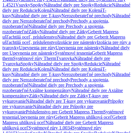
1.4521
Vsuvky
Spojky
Náhradné diely pre Spojky
Redukcie
Náhradné
diely pre Redukcie
Kolená
Náhradné diely pre Kolená
T-
kusy
Náhradné diely pre T-kusy
Nerozoberateľné prechody
Náhradné
diely pre Nerozoberateľné prechody
Prechody a spojenia,
rozoberateľné
Náhradné diely pre Prechody a spojenia,
rozoberateľné
Zátky
Náhradné diely pre Zátky
Geberit Mapress
ušľachtilá oceľ, príslušenstvo
Náhradné diely pre Geberit Mapress
ušľachtilá oceľ, príslušenstvo
Izolácie pre nástenky
Izolácia pre rúry a
tvarovky
Upevnenia pre rúry
Upevnenia pre nástenky
Náhradné diely
pre Upevnenia pre nástenky
Systémové tesnenia
Geberit Mapress
therm
Systémové rúry Therm
Tvarovka
Náhradné diely pre
Tvarovka
Spojky
Náhradné diely pre Spojky
Redukcie
Náhradné
diely pre Redukcie
Kolená
Náhradné diely pre Kolená
T-
kusy
Náhradné diely pre T-kusy
Nerozoberateľné prechody
Náhradné
diely pre Nerozoberateľné prechody
Prechody a spojenia,
rozoberateľné
Náhradné diely pre Prechody a spojenia,
rozoberateľné
Axiálne kompenzátory
Náhradné diely pre Axiálne
kompenzátory
Zátky
Náhradné diely pre Zátky
T-kusy pre
vykurovanie
Náhradné diely pre T-kusy pre vykurovanie
Prípojky
pre vykurovanie
Náhradné diely pre Prípojky pre
vykurovanie
Príslušenstvo pre Geberit Mapress Therm
Systémové
tesnenia
Upevnenia pre rúry
Geberit Mapress uhlíková oceľ
Geberit
Mapress uhlíková oceľ
Náhradné diely pre Geberit Mapress
uhlíková oceľ
Systémové rúry 1.0034
Systémové rúry