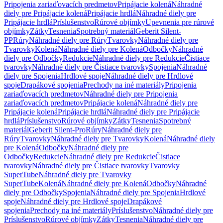
Pripojenia zariaďovacích predmetov
Pripájacie kolená
Náhradné
diely pre Pripájacie kolená
Pripájacie hrdlá
Náhradné diely pre
Pripájacie hrdlá
Príslušenstvo
Rúrové objímky
Upevnenia pre rúrové
objímky
Zátky
Tesnenia
Spotrebný materiál
Geberit Silent-
PP
Rúry
Náhradné diely pre Rúry
Tvarovky
Náhradné diely pre
Tvarovky
Kolená
Náhradné diely pre Kolená
Odbočky
Náhradné
diely pre Odbočky
Redukcie
Náhradné diely pre Redukcie
Čistiace
tvarovky
Náhradné diely pre Čistiace tvarovky
Spojenia
Náhradné
diely pre Spojenia
Hrdlové spoje
Náhradné diely pre Hrdlové
spoje
Drapákové spojenia
Prechody na iné materiály
Pripojenia
zariaďovacích predmetov
Náhradné diely pre Pripojenia
zariaďovacích predmetov
Pripájacie kolená
Náhradné diely pre
Pripájacie kolená
Pripájacie hrdlá
Náhradné diely pre Pripájacie
hrdlá
Príslušenstvo
Rúrové objímky
Zátky
Tesnenia
Spotrebný
materiál
Geberit Silent-Pro
Rúry
Náhradné diely pre
Rúry
Tvarovky
Náhradné diely pre Tvarovky
Kolená
Náhradné diely
pre Kolená
Odbočky
Náhradné diely pre
Odbočky
Redukcie
Náhradné diely pre Redukcie
Čistiace
tvarovky
Náhradné diely pre Čistiace tvarovky
Tvarovky
SuperTube
Náhradné diely pre Tvarovky
SuperTube
Kolená
Náhradné diely pre Kolená
Odbočky
Náhradné
diely pre Odbočky
Spojenia
Náhradné diely pre Spojenia
Hrdlové
spoje
Náhradné diely pre Hrdlové spoje
Drapákové
spojenia
Prechody na iné materiály
Príslušenstvo
Náhradné diely pre
Príslušenstvo
Rúrové objímky
Zátky
Tesnenia
Náhradné diely pre