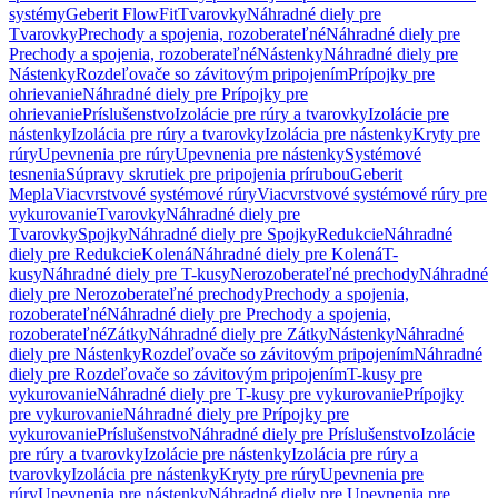
systémy
Geberit FlowFit
Tvarovky
Náhradné diely pre
Tvarovky
Prechody a spojenia, rozoberateľné
Náhradné diely pre
Prechody a spojenia, rozoberateľné
Nástenky
Náhradné diely pre
Nástenky
Rozdeľovače so závitovým pripojením
Prípojky pre
ohrievanie
Náhradné diely pre Prípojky pre
ohrievanie
Príslušenstvo
Izolácie pre rúry a tvarovky
Izolácie pre
nástenky
Izolácia pre rúry a tvarovky
Izolácia pre nástenky
Kryty pre
rúry
Upevnenia pre rúry
Upevnenia pre nástenky
Systémové
tesnenia
Súpravy skrutiek pre pripojenia prírubou
Geberit
Mepla
Viacvrstvové systémové rúry
Viacvrstvové systémové rúry pre
vykurovanie
Tvarovky
Náhradné diely pre
Tvarovky
Spojky
Náhradné diely pre Spojky
Redukcie
Náhradné
diely pre Redukcie
Kolená
Náhradné diely pre Kolená
T-
kusy
Náhradné diely pre T-kusy
Nerozoberateľné prechody
Náhradné
diely pre Nerozoberateľné prechody
Prechody a spojenia,
rozoberateľné
Náhradné diely pre Prechody a spojenia,
rozoberateľné
Zátky
Náhradné diely pre Zátky
Nástenky
Náhradné
diely pre Nástenky
Rozdeľovače so závitovým pripojením
Náhradné
diely pre Rozdeľovače so závitovým pripojením
T-kusy pre
vykurovanie
Náhradné diely pre T-kusy pre vykurovanie
Prípojky
pre vykurovanie
Náhradné diely pre Prípojky pre
vykurovanie
Príslušenstvo
Náhradné diely pre Príslušenstvo
Izolácie
pre rúry a tvarovky
Izolácie pre nástenky
Izolácia pre rúry a
tvarovky
Izolácia pre nástenky
Kryty pre rúry
Upevnenia pre
rúry
Upevnenia pre nástenky
Náhradné diely pre Upevnenia pre