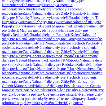
tvarovky
Nerozoberateľné prechody
Náhradné diely pre
Nerozoberateľné prechody
Prechody a spojenia,
rozoberateľné
Náhradné diely pre Prechody a spojenia,
rozoberateľné
Zátky
Náhradné diely pre Zátky
Nástenky
Náhradné
diely pre Nástenky
T-kusy pre vykurovanie
Náhradné diely pre T-
kusy pre vykurovanie
Prípojky pre vykurovanie
Náhradné diely pre
Prípojky pre vykurovanie
Geberit Mapress meď, plyn
Náhradné diely
pre Geberit Mapress meď, plyn
Spojky
Náhradné diely pre
Spojky
Redukcie
Náhradné diely pre Redukcie
Kolená
Náhradné
diely pre Kolená
T-kusy
Náhradné diely pre T-kusy
Nerozoberateľné
prechody
Náhradné diely pre Nerozoberateľné prechody
Prechody a
spojenia, rozoberateľné
Náhradné diely pre Prechody a spojenia,
rozoberateľné
Zátky
Náhradné diely pre Zátky
Nástenky
Náhradné
diely pre Nástenky
Geberit Mapress meď, modré FKM
Náhradné
diely pre Geberit Mapress meď, modré FKM
Spojky
Náhradné diely
pre Spojky
Redukcie
Náhradné diely pre Redukcie
Kolená
Náhradné
diely pre Kolená
T-kusy
Náhradné diely pre T-kusy
Nerozoberateľné
prechody
Náhradné diely pre Nerozoberateľné prechody
Prechody a
spojenia, rozoberateľné
Náhradné diely pre Prechody a spojenia,
rozoberateľné
Zátky
Náhradné diely pre Zátky
Príslušenstvo pre
Geberit Mapress meď
Náhradné diely pre Príslušenstvo pre Geberit
Mapress meď
Izolácie pre nástenky
Izolácia pre rúry a tvarovky
Kryty
pre rúry
Upevnenia pre rúry
Upevnenia pre nástenky
Náhradné diely
pre Upevnenia pre nástenky
Systémové tesnenia
Súpravy skrutiek pre
prírubové spoje
Hygienický systém Geberit
Hygienické