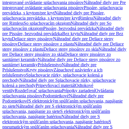
integrované ovládanie splachovania pisoárov
Náhradné diely pre Pre
integrované ovládanie splachovania pisoárov
Pisoáre, splachovacia
prevádzka, s krytom/pre kryt
Náhradné diely pre Pisoáre,
splachovacia prevádzka, s krytom/pre kryt
Rimless
Náhradné diely
pre Rimless
So splachovacím okrajom
Náhradné diely pre So
splachovacím okrajom
Pisoáre, bezvodná prevádzka
Náhradné diely
pre Pisoáre, bezvodná prevádzka
Bez krytu
Náhradné diely pre Bez
krytu
Deliace steny pisoárov
Náhradné diely pre Deliace steny
pisoárov
Deliace steny pisoárov z plastu
Náhradné diely pre Deliace
steny pisoárov z plastu
Deliace steny pisoárov zo skla
Náhradné diely
pre Deliace steny pisoárov zo skla
Deliace steny pisoárov zo
sanitárnej keramiky
Náhradné diely pre Deliace steny pisoárov zo
sanitárnej keramiky
Príslušenstvo
Náhradné diely pre
Príslušenstvo
Kryty pisoárov
Zápachové uzávierky a ich
príslušenstvo
Splachovacie rúrky, splachovacie kolená a
prechody
Náhradné diely pre Splachovacie rúrky, splachovacie
kolená a prechody
Pripevňovací materiál
Odtokové
ventily
Rozdeľovač splachovania
Prípojky zariadení
Ovládania
splachovania pisoárov
Podomietkové
Náhradné diely pre
Podomietkové
S elektronickým spúšťaním splachovania, napájanie
zo siete
Náhradné diely pre S elektronickým spúšťaním
splachovania, napájanie zo siete
S elektronickým spúšťaním
splachovania, napájanie batériou
Náhradné diely pre S
elektronickým spúšťaním splachovania, napájanie batériou
S
pneumatickým spúšťaním splachovania
Náhradné diely pre S