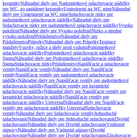
keramiky
Náhradné diely pre Nadomietkové splachovacie nádržky
pre WC, zo sanitárnej keramiky
Umiestnené na WC mise
Náhradné
diely pre Umiestnené na WC mise
Splachovacie rúrky pre
nadomietkové splachovacie nádržky
Náhradné diely pre
Splachovacie rúrky pre nadomietkové splachovacie nádržky
Vysoko
položené
Náhradné diely pre Vysoko položené
Nízko a stredne
vysoko položené
Príslušenstvo
Náhradné diely pre
Príslušenstvo
Prípojky
Náhradné diely pre Prípojky
Tesniace
manžety
Vsuvky, ružice a diely proti vzdutiu
Podomietkové
splachovacie nádržky
Podomietkové splachovacie nádržky
Sigma
Náhradné diely pre Podomietkové splachovacie nádržky
Sigma
Splachovacie rúrky
Príslušenstvo
Napúšťacie a splachovacie
ventily
Napúšťacie ventily
Náhradné diely pre Napúšťacie
ventily
Napúšťacie ventily pre nadomietkové splachovacie
nádržky
Náhradné diely pre Napúšťacie ventily pre nadomietkové
splachovacie nádržky
Napúšťacie ventily pre keramické
splachovacie nádržky
Náhradné diely pre Napúšťacie ventily pre
keramické splachovacie nádržky
Napúšťacie ventily pre
splachovacie nádržky Universal
Náhradné diely pre Napúšťacie
ventily pre splachovacie nádržky Universal
Splachovacie
ventily
Náhradné diely pre Splachovacie ventily
Jednoduché
splachovanie
Náhradné diely pre Jednoduché splachovanie
Dvojité
splachovanie
Náhradné diely pre Dvojité splachovanie
Vnútorné
súpravy
Náhradné diely pre Vnútorné súpravy
Dvojité
splachovanie
Náhradné diely pre Dvojité splachovanie
Zásobovacie