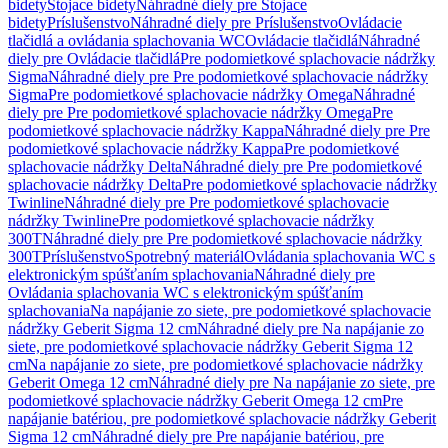
bidety
Stojace bidety
Náhradné diely pre Stojace
bidety
Príslušenstvo
Náhradné diely pre Príslušenstvo
Ovládacie
tlačidlá a ovládania splachovania WC
Ovládacie tlačidlá
Náhradné
diely pre Ovládacie tlačidlá
Pre podomietkové splachovacie nádržky
Sigma
Náhradné diely pre Pre podomietkové splachovacie nádržky
Sigma
Pre podomietkové splachovacie nádržky Omega
Náhradné
diely pre Pre podomietkové splachovacie nádržky Omega
Pre
podomietkové splachovacie nádržky Kappa
Náhradné diely pre Pre
podomietkové splachovacie nádržky Kappa
Pre podomietkové
splachovacie nádržky Delta
Náhradné diely pre Pre podomietkové
splachovacie nádržky Delta
Pre podomietkové splachovacie nádržky
Twinline
Náhradné diely pre Pre podomietkové splachovacie
nádržky Twinline
Pre podomietkové splachovacie nádržky
300T
Náhradné diely pre Pre podomietkové splachovacie nádržky
300T
Príslušenstvo
Spotrebný materiál
Ovládania splachovania WC s
elektronickým spúšťaním splachovania
Náhradné diely pre
Ovládania splachovania WC s elektronickým spúšťaním
splachovania
Na napájanie zo siete, pre podomietkové splachovacie
nádržky Geberit Sigma 12 cm
Náhradné diely pre Na napájanie zo
siete, pre podomietkové splachovacie nádržky Geberit Sigma 12
cm
Na napájanie zo siete, pre podomietkové splachovacie nádržky
Geberit Omega 12 cm
Náhradné diely pre Na napájanie zo siete, pre
podomietkové splachovacie nádržky Geberit Omega 12 cm
Pre
napájanie batériou, pre podomietkové splachovacie nádržky Geberit
Sigma 12 cm
Náhradné diely pre Pre napájanie batériou, pre