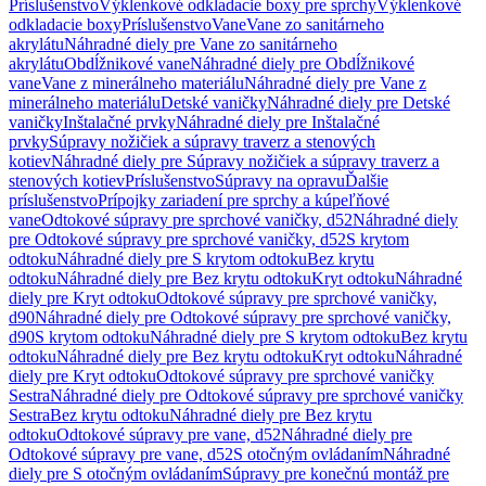
Príslušenstvo
Výklenkové odkladacie boxy pre sprchy
Výklenkové
odkladacie boxy
Príslušenstvo
Vane
Vane zo sanitárneho
akrylátu
Náhradné diely pre Vane zo sanitárneho
akrylátu
Obdĺžnikové vane
Náhradné diely pre Obdĺžnikové
vane
Vane z minerálneho materiálu
Náhradné diely pre Vane z
minerálneho materiálu
Detské vaničky
Náhradné diely pre Detské
vaničky
Inštalačné prvky
Náhradné diely pre Inštalačné
prvky
Súpravy nožičiek a súpravy traverz a stenových
kotiev
Náhradné diely pre Súpravy nožičiek a súpravy traverz a
stenových kotiev
Príslušenstvo
Súpravy na opravu
Ďalšie
príslušenstvo
Prípojky zariadení pre sprchy a kúpeľňové
vane
Odtokové súpravy pre sprchové vaničky, d52
Náhradné diely
pre Odtokové súpravy pre sprchové vaničky, d52
S krytom
odtoku
Náhradné diely pre S krytom odtoku
Bez krytu
odtoku
Náhradné diely pre Bez krytu odtoku
Kryt odtoku
Náhradné
diely pre Kryt odtoku
Odtokové súpravy pre sprchové vaničky,
d90
Náhradné diely pre Odtokové súpravy pre sprchové vaničky,
d90
S krytom odtoku
Náhradné diely pre S krytom odtoku
Bez krytu
odtoku
Náhradné diely pre Bez krytu odtoku
Kryt odtoku
Náhradné
diely pre Kryt odtoku
Odtokové súpravy pre sprchové vaničky
Sestra
Náhradné diely pre Odtokové súpravy pre sprchové vaničky
Sestra
Bez krytu odtoku
Náhradné diely pre Bez krytu
odtoku
Odtokové súpravy pre vane, d52
Náhradné diely pre
Odtokové súpravy pre vane, d52
S otočným ovládaním
Náhradné
diely pre S otočným ovládaním
Súpravy pre konečnú montáž pre