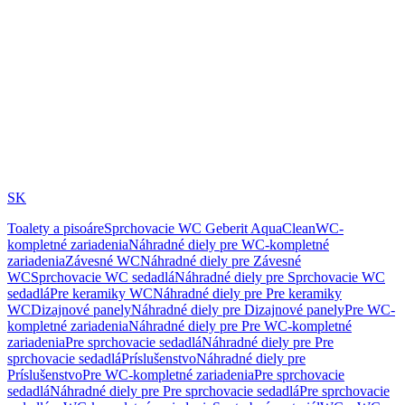
SK
Toalety a pisoáre
Sprchovacie WC Geberit AquaClean
WC-
kompletné zariadenia
Náhradné diely pre WC-kompletné
zariadenia
Závesné WC
Náhradné diely pre Závesné
WC
Sprchovacie WC sedadlá
Náhradné diely pre Sprchovacie WC
sedadlá
Pre keramiky WC
Náhradné diely pre Pre keramiky
WC
Dizajnové panely
Náhradné diely pre Dizajnové panely
Pre WC-
kompletné zariadenia
Náhradné diely pre Pre WC-kompletné
zariadenia
Pre sprchovacie sedadlá
Náhradné diely pre Pre
sprchovacie sedadlá
Príslušenstvo
Náhradné diely pre
Príslušenstvo
Pre WC-kompletné zariadenia
Pre sprchovacie
sedadlá
Náhradné diely pre Pre sprchovacie sedadlá
Pre sprchovacie