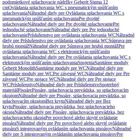
podomietkové splachovacie nádržky Geberit Sigma 12
cm
Ovládania splachovania WC s pneumatickým spúšťaním
splachovania
Náhradné diely pre Ovládania splachovania WC s
pneumatickým spúšťaním splachovania
Pre dvojité
splachovanie
Náhradné diely pre Pre dvojité splachovanie
Pre
jednoduché splachovanie
Náhradné diely pre Pre jednoduché
splachovanie
Príslušenstvo pre ovládania splachovania WC
Náhradné
diely pre Príslušenstvo pre ovládania splachovania WC
Súprava pre
hrubú montáž
Náhradné diely pre Súprava pre hrubú montáž
Pre
ovládania splachovania WC s elektronickým spúšťaním
splachovania
Náhradné diely pre Pre ovládania splachovania WC s
elektronickým spúšťaním splachovania
Spojenia
Sanitárne moduly
Geberit Monolith
Sanitárne moduly pre WC
Náhradné diely pre
Sanitárne moduly pre WC
Pre závesné WC
Náhradné diely pre Pre
závesné WC
Pre stojace WC
Náhradné diely pre Pre stojace
WC
Príslušenstvo
Náhradné diely pre Príslušenstvo
Spotrebný
materiál
Pisoáre
Pisoáre, splachovacia prevádzka, so splachovacím
okrajom
Náhradné diely pre Pisoáre, splachovacia prevádzka, so
splachovacím okrajom
Bez krytu
Náhradné diely pre Bez
krytu
Pisoáre, splachovacia prevádzka, bez splachovacieho
okraja
Náhradné diely pre Pisoáre, splachovacia prevádzka, bez
splachovacieho okraja
Pre povrchové alebo skryté ovládanie
pisoára
Náhradné diely pre Pre povrchové alebo skryté ovládanie
pisoára
S integrovaným ovládaním splachovania pisoárov
Náhradné
diely pre S integrovaným ovládaním splachovania pisoárov
Pre