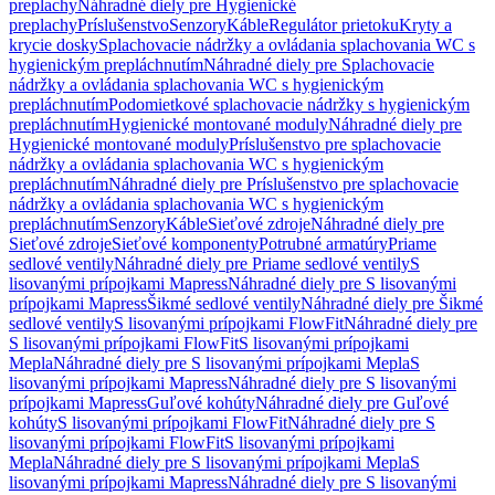
preplachy
Náhradné diely pre Hygienické
preplachy
Príslušenstvo
Senzory
Káble
Regulátor prietoku
Kryty a
krycie dosky
Splachovacie nádržky a ovládania splachovania WC s
hygienickým prepláchnutím
Náhradné diely pre Splachovacie
nádržky a ovládania splachovania WC s hygienickým
prepláchnutím
Podomietkové splachovacie nádržky s hygienickým
prepláchnutím
Hygienické montované moduly
Náhradné diely pre
Hygienické montované moduly
Príslušenstvo pre splachovacie
nádržky a ovládania splachovania WC s hygienickým
prepláchnutím
Náhradné diely pre Príslušenstvo pre splachovacie
nádržky a ovládania splachovania WC s hygienickým
prepláchnutím
Senzory
Káble
Sieťové zdroje
Náhradné diely pre
Sieťové zdroje
Sieťové komponenty
Potrubné armatúry
Priame
sedlové ventily
Náhradné diely pre Priame sedlové ventily
S
lisovanými prípojkami Mapress
Náhradné diely pre S lisovanými
prípojkami Mapress
Šikmé sedlové ventily
Náhradné diely pre Šikmé
sedlové ventily
S lisovanými prípojkami FlowFit
Náhradné diely pre
S lisovanými prípojkami FlowFit
S lisovanými prípojkami
Mepla
Náhradné diely pre S lisovanými prípojkami Mepla
S
lisovanými prípojkami Mapress
Náhradné diely pre S lisovanými
prípojkami Mapress
Guľové kohúty
Náhradné diely pre Guľové
kohúty
S lisovanými prípojkami FlowFit
Náhradné diely pre S
lisovanými prípojkami FlowFit
S lisovanými prípojkami
Mepla
Náhradné diely pre S lisovanými prípojkami Mepla
S
lisovanými prípojkami Mapress
Náhradné diely pre S lisovanými