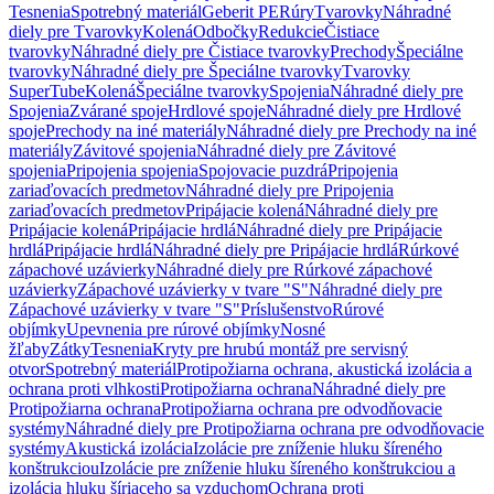
Tesnenia
Spotrebný materiál
Geberit PE
Rúry
Tvarovky
Náhradné
diely pre Tvarovky
Kolená
Odbočky
Redukcie
Čistiace
tvarovky
Náhradné diely pre Čistiace tvarovky
Prechody
Špeciálne
tvarovky
Náhradné diely pre Špeciálne tvarovky
Tvarovky
SuperTube
Kolená
Špeciálne tvarovky
Spojenia
Náhradné diely pre
Spojenia
Zvárané spoje
Hrdlové spoje
Náhradné diely pre Hrdlové
spoje
Prechody na iné materiály
Náhradné diely pre Prechody na iné
materiály
Závitové spojenia
Náhradné diely pre Závitové
spojenia
Pripojenia spojenia
Spojovacie puzdrá
Pripojenia
zariaďovacích predmetov
Náhradné diely pre Pripojenia
zariaďovacích predmetov
Pripájacie kolená
Náhradné diely pre
Pripájacie kolená
Pripájacie hrdlá
Náhradné diely pre Pripájacie
hrdlá
Pripájacie hrdlá
Náhradné diely pre Pripájacie hrdlá
Rúrkové
zápachové uzávierky
Náhradné diely pre Rúrkové zápachové
uzávierky
Zápachové uzávierky v tvare "S"
Náhradné diely pre
Zápachové uzávierky v tvare "S"
Príslušenstvo
Rúrové
objímky
Upevnenia pre rúrové objímky
Nosné
žľaby
Zátky
Tesnenia
Kryty pre hrubú montáž pre servisný
otvor
Spotrebný materiál
Protipožiarna ochrana, akustická izolácia a
ochrana proti vlhkosti
Protipožiarna ochrana
Náhradné diely pre
Protipožiarna ochrana
Protipožiarna ochrana pre odvodňovacie
systémy
Náhradné diely pre Protipožiarna ochrana pre odvodňovacie
systémy
Akustická izolácia
Izolácie pre zníženie hluku šíreného
konštrukciou
Izolácie pre zníženie hluku šíreného konštrukciou a
izolácia hluku šíriaceho sa vzduchom
Ochrana proti