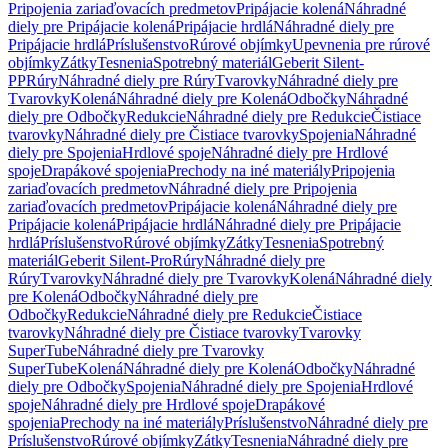
Pripojenia zariaďovacích predmetov
Pripájacie kolená
Náhradné
diely pre Pripájacie kolená
Pripájacie hrdlá
Náhradné diely pre
Pripájacie hrdlá
Príslušenstvo
Rúrové objímky
Upevnenia pre rúrové
objímky
Zátky
Tesnenia
Spotrebný materiál
Geberit Silent-
PP
Rúry
Náhradné diely pre Rúry
Tvarovky
Náhradné diely pre
Tvarovky
Kolená
Náhradné diely pre Kolená
Odbočky
Náhradné
diely pre Odbočky
Redukcie
Náhradné diely pre Redukcie
Čistiace
tvarovky
Náhradné diely pre Čistiace tvarovky
Spojenia
Náhradné
diely pre Spojenia
Hrdlové spoje
Náhradné diely pre Hrdlové
spoje
Drapákové spojenia
Prechody na iné materiály
Pripojenia
zariaďovacích predmetov
Náhradné diely pre Pripojenia
zariaďovacích predmetov
Pripájacie kolená
Náhradné diely pre
Pripájacie kolená
Pripájacie hrdlá
Náhradné diely pre Pripájacie
hrdlá
Príslušenstvo
Rúrové objímky
Zátky
Tesnenia
Spotrebný
materiál
Geberit Silent-Pro
Rúry
Náhradné diely pre
Rúry
Tvarovky
Náhradné diely pre Tvarovky
Kolená
Náhradné diely
pre Kolená
Odbočky
Náhradné diely pre
Odbočky
Redukcie
Náhradné diely pre Redukcie
Čistiace
tvarovky
Náhradné diely pre Čistiace tvarovky
Tvarovky
SuperTube
Náhradné diely pre Tvarovky
SuperTube
Kolená
Náhradné diely pre Kolená
Odbočky
Náhradné
diely pre Odbočky
Spojenia
Náhradné diely pre Spojenia
Hrdlové
spoje
Náhradné diely pre Hrdlové spoje
Drapákové
spojenia
Prechody na iné materiály
Príslušenstvo
Náhradné diely pre
Príslušenstvo
Rúrové objímky
Zátky
Tesnenia
Náhradné diely pre