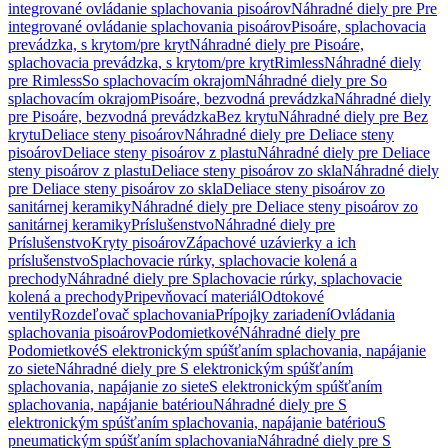
integrované ovládanie splachovania pisoárov
Náhradné diely pre Pre
integrované ovládanie splachovania pisoárov
Pisoáre, splachovacia
prevádzka, s krytom/pre kryt
Náhradné diely pre Pisoáre,
splachovacia prevádzka, s krytom/pre kryt
Rimless
Náhradné diely
pre Rimless
So splachovacím okrajom
Náhradné diely pre So
splachovacím okrajom
Pisoáre, bezvodná prevádzka
Náhradné diely
pre Pisoáre, bezvodná prevádzka
Bez krytu
Náhradné diely pre Bez
krytu
Deliace steny pisoárov
Náhradné diely pre Deliace steny
pisoárov
Deliace steny pisoárov z plastu
Náhradné diely pre Deliace
steny pisoárov z plastu
Deliace steny pisoárov zo skla
Náhradné diely
pre Deliace steny pisoárov zo skla
Deliace steny pisoárov zo
sanitárnej keramiky
Náhradné diely pre Deliace steny pisoárov zo
sanitárnej keramiky
Príslušenstvo
Náhradné diely pre
Príslušenstvo
Kryty pisoárov
Zápachové uzávierky a ich
príslušenstvo
Splachovacie rúrky, splachovacie kolená a
prechody
Náhradné diely pre Splachovacie rúrky, splachovacie
kolená a prechody
Pripevňovací materiál
Odtokové
ventily
Rozdeľovač splachovania
Prípojky zariadení
Ovládania
splachovania pisoárov
Podomietkové
Náhradné diely pre
Podomietkové
S elektronickým spúšťaním splachovania, napájanie
zo siete
Náhradné diely pre S elektronickým spúšťaním
splachovania, napájanie zo siete
S elektronickým spúšťaním
splachovania, napájanie batériou
Náhradné diely pre S
elektronickým spúšťaním splachovania, napájanie batériou
S
pneumatickým spúšťaním splachovania
Náhradné diely pre S