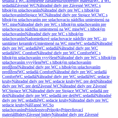
sedadlá a WC-kompletné zariadenia
Spotrebný materiál
WC a WC
sedadlá
Závesné WC
Náhradné diely pre Závesné WC
WC s
hlbokým splachovaním
Náhradné diely pre WC s hlbokým
splachovaním
Stojace WC
Náhradné diely pre Stojace WC
WC s
hlbokým splachovaním pre splachovaciu nádržku umiestnenú na
WC mise
Náhradné diely pre WC s hlbokým splachovaním pre
splachovaciu nádržku umiestnenú na WC mise
WC s hlbokým
splachovaním
Náhradné diely pre WC s hlbokým
splachovaním
Nadomietkové splachovacie nádržky pre WC, zo
sanitárnej keramiky
Umiestnené na WC mise
WC sedadlá
Náhradné
diely pre WC sedadlá
WC sedadlá
Náhradné diely pre WC
sedadlá
WC Comfort
Náhradné diely pre WC Comfort
WC s
hlbokým splachovaním vyvýšené
Náhradné diely pre WC s hlbokým
splachovaním vyvýšené
WC s hlbokým splachovaním
predĺžené
Náhradné diely pre WC s hlbokým splachovaním
predĺžené
WC sedadlá Comfort
Náhradné diely pre WC sedadlá
Comfort
WC sedadlá
Náhradné diely pre WC sedadlá
WC sedacie
kruhy
Náhradné diely pre WC sedacie kruhy
WC pre deti
Náhradné
diely pre WC pre deti
Závesné WC
Náhradné diely pre Závesné
WC
Stojace WC
Náhradné diely pre Stojace WC
WC sedadlá pre
deti
Náhradné diely pre WC sedadlá pre deti
WC sedadlá
Náhradné
diely pre WC sedadlá
WC sedacie kruhy
Náhradné diely pre WC
sedacie kruhy
Nášľapné WC
So
splachovaním
Príslušenstvo
Prípojky
Pripevňovací
materiál
Bidety
Závesné bidety
Náhradné diely pre Závesné