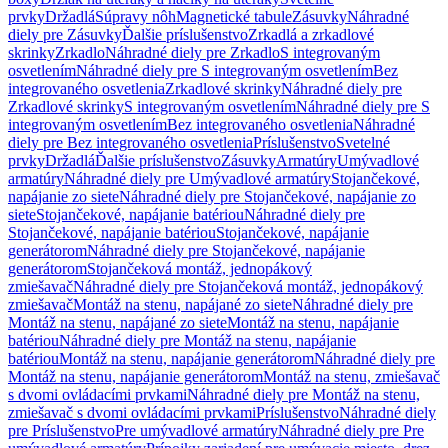
prvky
Držadlá
Súpravy nôh
Magnetické tabule
Zásuvky
Náhradné
diely pre Zásuvky
Ďalšie príslušenstvo
Zrkadlá a zrkadlové
skrinky
Zrkadlo
Náhradné diely pre Zrkadlo
S integrovaným
osvetlením
Náhradné diely pre S integrovaným osvetlením
Bez
integrovaného osvetlenia
Zrkadlové skrinky
Náhradné diely pre
Zrkadlové skrinky
S integrovaným osvetlením
Náhradné diely pre S
integrovaným osvetlením
Bez integrovaného osvetlenia
Náhradné
diely pre Bez integrovaného osvetlenia
Príslušenstvo
Svetelné
prvky
Držadlá
Ďalšie príslušenstvo
Zásuvky
Armatúry
Umývadlové
armatúry
Náhradné diely pre Umývadlové armatúry
Stojančekové,
napájanie zo siete
Náhradné diely pre Stojančekové, napájanie zo
siete
Stojančekové, napájanie batériou
Náhradné diely pre
Stojančekové, napájanie batériou
Stojančekové, napájanie
generátorom
Náhradné diely pre Stojančekové, napájanie
generátorom
Stojančeková montáž, jednopákový
zmiešavač
Náhradné diely pre Stojančeková montáž, jednopákový
zmiešavač
Montáž na stenu, napájané zo siete
Náhradné diely pre
Montáž na stenu, napájané zo siete
Montáž na stenu, napájanie
batériou
Náhradné diely pre Montáž na stenu, napájanie
batériou
Montáž na stenu, napájanie generátorom
Náhradné diely pre
Montáž na stenu, napájanie generátorom
Montáž na stenu, zmiešavač
s dvomi ovládacími prvkami
Náhradné diely pre Montáž na stenu,
zmiešavač s dvomi ovládacími prvkami
Príslušenstvo
Náhradné diely
pre Príslušenstvo
Pre umývadlové armatúry
Náhradné diely pre Pre