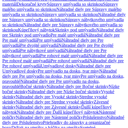
materiál
Dekoračné kryty
Súpravy umývadla so skrinkou
Súpravy
malého umývadla so skrinkou
Náhradné diely pre Súpravy malého
umývadla so skrinkou
Súpravy umývadla so skrinkou
Náhradné diely
pre Súpravy umývadla so skrinkou
Súpravy nábytkového umývadla
so skrinkou
Náhradné diely pre Súpravy nábytkového umývadla so
skrinkou
Kúpeľňový nábytok
Skrinky pod umývadlo
Náhradné diely
pre Skrinky pod umývadlo
Pre malé umývadlá
Náhradné diely pre
Pre malé umývadlá
Pre umývadlá
Náhradné diely pre Pre
umývadlá
Pre dvojité umývadlá
Náhradné diely pre Pre dvojité
umývadlá
Pre nábytkové umývadlá
Náhradné diely pre Pre
nábytkové umývadlá
Pre rohové malé umývadlá
Náhradné diely pre
Pre rohové malé umývadlá
Pre rohové umývadlá
Náhradné diely pre
Pre rohové umývadlá
Umývadlové dosky
Náhradné diely pre
Umývadlové dosky
Pre umývadlo na dosku, tvar misy
Náhradné
diely pre Pre umývadlo na dosku, tvar misy
Pre umývadlo na dosku,
pravouhlé
Náhradné diely pre Pre umývadlo na dosku,
pravouhlé
Bočné skrinky
Náhradné diely pre Bočné skrinky
Nízke
bočné skrinky
Náhradné diely pre Nízke bočné skrinky
Vysoké
skrinky
Náhradné diely pre Vysoké skrinky
Stredne vysoké
skrinky
Náhradné diely pre Stredne vysoké skrinky
Závesné
skrinky
Náhradné diely pre Závesné skrinky
Ďalší kúpeľňový
nábytok
Náhradné diely pre Ďalší kúpeľňový nábytok
Nástenné
poličky
Náhradné diely pre Nástenné poličky
Príslušenstvo
Náhradné
diely pre Príslušenstvo
Priehradky do zásuvky a organizačné
boxy
Držiak na uteráky a háčiky na uteráky
Svetelné