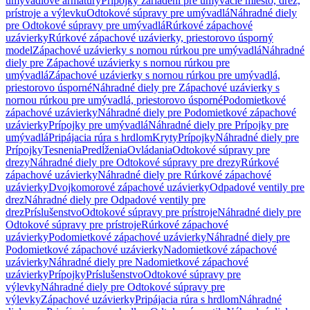
umývadlové armatúry
Prípojky zariadení pre umývacie miesto, drez,
prístroje a výlevku
Odtokové súpravy pre umývadlá
Náhradné diely
pre Odtokové súpravy pre umývadlá
Rúrkové zápachové
uzávierky
Rúrkové zápachové uzávierky, priestorovo úsporný
model
Zápachové uzávierky s nornou rúrkou pre umývadlá
Náhradné
diely pre Zápachové uzávierky s nornou rúrkou pre
umývadlá
Zápachové uzávierky s nornou rúrkou pre umývadlá,
priestorovo úsporné
Náhradné diely pre Zápachové uzávierky s
nornou rúrkou pre umývadlá, priestorovo úsporné
Podomietkové
zápachové uzávierky
Náhradné diely pre Podomietkové zápachové
uzávierky
Prípojky pre umývadlá
Náhradné diely pre Prípojky pre
umývadlá
Pripájacia rúra s hrdlom
Kryty
Prípojky
Náhradné diely pre
Prípojky
Tesnenia
Predĺženia
Ovládania
Odtokové súpravy pre
drezy
Náhradné diely pre Odtokové súpravy pre drezy
Rúrkové
zápachové uzávierky
Náhradné diely pre Rúrkové zápachové
uzávierky
Dvojkomorové zápachové uzávierky
Odpadové ventily pre
drez
Náhradné diely pre Odpadové ventily pre
drez
Príslušenstvo
Odtokové súpravy pre prístroje
Náhradné diely pre
Odtokové súpravy pre prístroje
Rúrkové zápachové
uzávierky
Podomietkové zápachové uzávierky
Náhradné diely pre
Podomietkové zápachové uzávierky
Nadomietkové zápachové
uzávierky
Náhradné diely pre Nadomietkové zápachové
uzávierky
Prípojky
Príslušenstvo
Odtokové súpravy pre
výlevky
Náhradné diely pre Odtokové súpravy pre
výlevky
Zápachové uzávierky
Pripájacia rúra s hrdlom
Náhradné