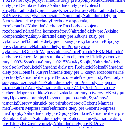
1.0215
Vsuvky
Spojky
Náhradné diely pre Spojky
Redukcie
Náhradné
diely pre Redukcie
Kolená
Náhradné diely pre Kolená
T-
kusy
Náhradné diely pre T-kusy
Krížové tvarovky
Náhradné diely pre
Krížové tvarovky
Nerozoberateľné prechody
Náhradné diely pre
Nerozoberateľné prechody
Prechody a spojenia,
rozoberateľné
Náhradné diely pre Prechody a spojenia,
rozoberateľné
Axiálne kompenzátory
Náhradné diely pre Axiálne
kompenzátory
Zátky
Náhradné diely pre Zátky
T-kusy pre
vykurovanie
Náhradné diely pre T-kusy pre vykurovanie
Prípojky
pre vykurovanie
Náhradné diely pre Prípojky pre
vykurovanie
Geberit Mapress uhlíková oceľ, modré FKM
Náhradné
diely pre Geberit Mapress uhlíková oceľ, modré FKM
Systémové
rúry 1.0034
Systémové rúry 1.0215
Vsuvky
Spojky
Náhradné diely
pre Spojky
Redukcie
Náhradné diely pre Redukcie
Kolená
Náhradné
diely pre Kolená
T-kusy
Náhradné diely pre T-kusy
Nerozoberateľné
prechody
Náhradné diely pre Nerozoberateľné prechody
Prechody a
spojenia, rozoberateľné
Náhradné diely pre Prechody a spojenia,
rozoberateľné
Zátky
Náhradné diely pre Zátky
Príslušenstvo pre
Geberit Mapress uhlíková oceľ
Izolácia pre rúry a tvarovky
Kryty pre
rúry
Upevnenia pre rúry
Upevnenia pre nástenky
Systémové
tesnenia
Súpravy skrutiek pre prírubové spoje
Geberit Mapress
meď
Geberit Mapress meď
Náhradné diely pre Geberit Mapress
meď
Spojky
Náhradné diely pre Spojky
Redukcie
Náhradné diely pre
Redukcie
Kolená
Náhradné diely pre Kolená
T-kusy
Náhradné diely
pre T-kusy
Krížové tvarovky
Náhradné diely pre Krížové