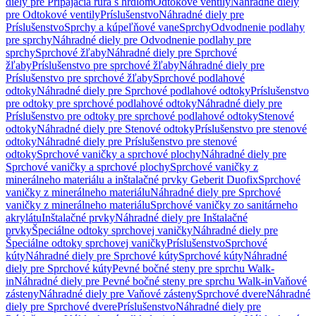
diely pre Pripájacia rúra s hrdlom
Odtokové ventily
Náhradné diely
pre Odtokové ventily
Príslušenstvo
Náhradné diely pre
Príslušenstvo
Sprchy a kúpeľňové vane
Sprchy
Odvodnenie podlahy
pre sprchy
Náhradné diely pre Odvodnenie podlahy pre
sprchy
Sprchové žľaby
Náhradné diely pre Sprchové
žľaby
Príslušenstvo pre sprchové žľaby
Náhradné diely pre
Príslušenstvo pre sprchové žľaby
Sprchové podlahové
odtoky
Náhradné diely pre Sprchové podlahové odtoky
Príslušenstvo
pre odtoky pre sprchové podlahové odtoky
Náhradné diely pre
Príslušenstvo pre odtoky pre sprchové podlahové odtoky
Stenové
odtoky
Náhradné diely pre Stenové odtoky
Príslušenstvo pre stenové
odtoky
Náhradné diely pre Príslušenstvo pre stenové
odtoky
Sprchové vaničky a sprchové plochy
Náhradné diely pre
Sprchové vaničky a sprchové plochy
Sprchové vaničky z
minerálneho materiálu a inštalačné prvky Geberit Duofix
Sprchové
vaničky z minerálneho materiálu
Náhradné diely pre Sprchové
vaničky z minerálneho materiálu
Sprchové vaničky zo sanitárneho
akrylátu
Inštalačné prvky
Náhradné diely pre Inštalačné
prvky
Špeciálne odtoky sprchovej vaničky
Náhradné diely pre
Špeciálne odtoky sprchovej vaničky
Príslušenstvo
Sprchové
kúty
Náhradné diely pre Sprchové kúty
Sprchové kúty
Náhradné
diely pre Sprchové kúty
Pevné bočné steny pre sprchu Walk-
in
Náhradné diely pre Pevné bočné steny pre sprchu Walk-in
Vaňové
zásteny
Náhradné diely pre Vaňové zásteny
Sprchové dvere
Náhradné
diely pre Sprchové dvere
Príslušenstvo
Náhradné diely pre