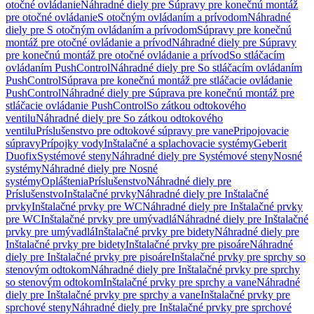
otočné ovládanie
Náhradné diely pre Súpravy pre konečnú montáž
pre otočné ovládanie
S otočným ovládaním a prívodom
Náhradné
diely pre S otočným ovládaním a prívodom
Súpravy pre konečnú
montáž pre otočné ovládanie a prívod
Náhradné diely pre Súpravy
pre konečnú montáž pre otočné ovládanie a prívod
So stláčacím
ovládaním PushControl
Náhradné diely pre So stláčacím ovládaním
PushControl
Súprava pre konečnú montáž pre stláčacie ovládanie
PushControl
Náhradné diely pre Súprava pre konečnú montáž pre
stláčacie ovládanie PushControl
So zátkou odtokového
ventilu
Náhradné diely pre So zátkou odtokového
ventilu
Príslušenstvo pre odtokové súpravy pre vane
Pripojovacie
súpravy
Prípojky vody
Inštalačné a splachovacie systémy
Geberit
Duofix
Systémové steny
Náhradné diely pre Systémové steny
Nosné
systémy
Náhradné diely pre Nosné
systémy
Opláštenia
Príslušenstvo
Náhradné diely pre
Príslušenstvo
Inštalačné prvky
Náhradné diely pre Inštalačné
prvky
Inštalačné prvky pre WC
Náhradné diely pre Inštalačné prvky
pre WC
Inštalačné prvky pre umývadlá
Náhradné diely pre Inštalačné
prvky pre umývadlá
Inštalačné prvky pre bidety
Náhradné diely pre
Inštalačné prvky pre bidety
Inštalačné prvky pre pisoáre
Náhradné
diely pre Inštalačné prvky pre pisoáre
Inštalačné prvky pre sprchy so
stenovým odtokom
Náhradné diely pre Inštalačné prvky pre sprchy
so stenovým odtokom
Inštalačné prvky pre sprchy a vane
Náhradné
diely pre Inštalačné prvky pre sprchy a vane
Inštalačné prvky pre
sprchové steny
Náhradné diely pre Inštalačné prvky pre sprchové