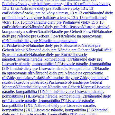
Podlahové vtoky pre balkóny a terasy, 10 x 10 cm
Podlahové vtoky
13 x 13 cm
Náhradné diely pre Podlahové vtoky 13 x 13
cm
Podlahové vtoky pre balkóny a terasy, 13 x 13 cm
Náhradné diely
pre Podlahové vtoky pre balkóny a terasy, 13 x 13 cm
Podlahové
vtoky 15 x 15 cm
Náhradné diely pre Podlahové vtoky 15 x 15
cm
Príslušenstvo
Náhradné diely pre Príslušenstvo
Nástroje, sieťové
komponenty a softvér
Náradie
Náradie pre Geberit FlowFit
Náhradné
diely pre Náradie pre Geberit FlowFit
Náradie na opracovanie
rúr
Náhradné diely pre Náradie na opracovanie
rúr
Príslušenstvo
Náhradné diely pre Príslušenstvo
Náradie pre
Geberit Mepla
Náhradné diely pre Náradie pre Geberit Mepla
Ručné
lisovacie náradie
Náhradné diely pre Ručné lisovacie
náradie
Lisovacie náradie, kompatibilita [1]
Náhradné diely pre
Lisovacie náradie, kompatibilita [1]
Lisovacie náradie, kompatibilita
[2]
Náhradné diely pre Lisovacie náradie, kompatibilita [2]
Náradie
na opracovanie rúr
Náhradné diely pre Náradie na opracovanie
rúr
Zátky pre tlakovú skúšku
Náhradné diely pre Zátky pre tlakovú
skúšku
Skúšobné prostriedky
Príslušenstvo
Náradie pre Geberit
Mapress
Náhradné diely pre Náradie pre Geberit Mapress
Lisovacie
náradie, kompatibilita [1]
Náhradné diely pre Lisovacie náradie,
kompatibilita [1]
Lisovacie náradie, kompatibilita [2]
Náhradné diely
pre Lisovacie náradie, kompatibilita [2]
Lisovacie náradie,
kompatibilita [2XL]
Náhradné diely pre Lisovacie náradie,
kompatibilita [2XL]
Lisovacie náradie, kompatibilita [3]
Náhradné
diely pre Lisovacie náradie, kompatibilita [3]
Kompatibilita