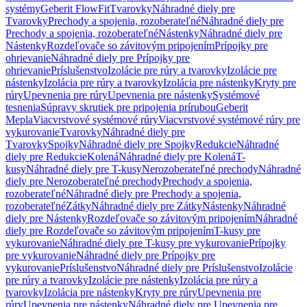
systémy
Geberit FlowFit
Tvarovky
Náhradné diely pre
Tvarovky
Prechody a spojenia, rozoberateľné
Náhradné diely pre
Prechody a spojenia, rozoberateľné
Nástenky
Náhradné diely pre
Nástenky
Rozdeľovače so závitovým pripojením
Prípojky pre
ohrievanie
Náhradné diely pre Prípojky pre
ohrievanie
Príslušenstvo
Izolácie pre rúry a tvarovky
Izolácie pre
nástenky
Izolácia pre rúry a tvarovky
Izolácia pre nástenky
Kryty pre
rúry
Upevnenia pre rúry
Upevnenia pre nástenky
Systémové
tesnenia
Súpravy skrutiek pre pripojenia prírubou
Geberit
Mepla
Viacvrstvové systémové rúry
Viacvrstvové systémové rúry pre
vykurovanie
Tvarovky
Náhradné diely pre
Tvarovky
Spojky
Náhradné diely pre Spojky
Redukcie
Náhradné
diely pre Redukcie
Kolená
Náhradné diely pre Kolená
T-
kusy
Náhradné diely pre T-kusy
Nerozoberateľné prechody
Náhradné
diely pre Nerozoberateľné prechody
Prechody a spojenia,
rozoberateľné
Náhradné diely pre Prechody a spojenia,
rozoberateľné
Zátky
Náhradné diely pre Zátky
Nástenky
Náhradné
diely pre Nástenky
Rozdeľovače so závitovým pripojením
Náhradné
diely pre Rozdeľovače so závitovým pripojením
T-kusy pre
vykurovanie
Náhradné diely pre T-kusy pre vykurovanie
Prípojky
pre vykurovanie
Náhradné diely pre Prípojky pre
vykurovanie
Príslušenstvo
Náhradné diely pre Príslušenstvo
Izolácie
pre rúry a tvarovky
Izolácie pre nástenky
Izolácia pre rúry a
tvarovky
Izolácia pre nástenky
Kryty pre rúry
Upevnenia pre
rúry
Upevnenia pre nástenky
Náhradné diely pre Upevnenia pre