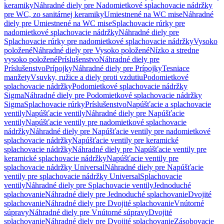
keramiky
Náhradné diely pre Nadomietkové splachovacie nádržky
pre WC, zo sanitárnej keramiky
Umiestnené na WC mise
Náhradné
diely pre Umiestnené na WC mise
Splachovacie rúrky pre
nadomietkové splachovacie nádržky
Náhradné diely pre
Splachovacie rúrky pre nadomietkové splachovacie nádržky
Vysoko
položené
Náhradné diely pre Vysoko položené
Nízko a stredne
vysoko položené
Príslušenstvo
Náhradné diely pre
Príslušenstvo
Prípojky
Náhradné diely pre Prípojky
Tesniace
manžety
Vsuvky, ružice a diely proti vzdutiu
Podomietkové
splachovacie nádržky
Podomietkové splachovacie nádržky
Sigma
Náhradné diely pre Podomietkové splachovacie nádržky
Sigma
Splachovacie rúrky
Príslušenstvo
Napúšťacie a splachovacie
ventily
Napúšťacie ventily
Náhradné diely pre Napúšťacie
ventily
Napúšťacie ventily pre nadomietkové splachovacie
nádržky
Náhradné diely pre Napúšťacie ventily pre nadomietkové
splachovacie nádržky
Napúšťacie ventily pre keramické
splachovacie nádržky
Náhradné diely pre Napúšťacie ventily pre
keramické splachovacie nádržky
Napúšťacie ventily pre
splachovacie nádržky Universal
Náhradné diely pre Napúšťacie
ventily pre splachovacie nádržky Universal
Splachovacie
ventily
Náhradné diely pre Splachovacie ventily
Jednoduché
splachovanie
Náhradné diely pre Jednoduché splachovanie
Dvojité
splachovanie
Náhradné diely pre Dvojité splachovanie
Vnútorné
súpravy
Náhradné diely pre Vnútorné súpravy
Dvojité
splachovanie
Náhradné diely pre Dvojité splachovanie
Zásobovacie