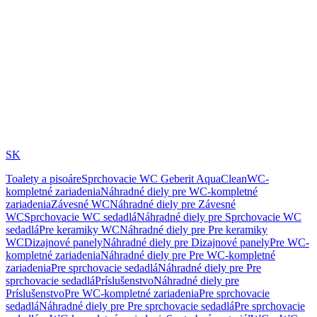
SK
Toalety a pisoáre
Sprchovacie WC Geberit AquaClean
WC-
kompletné zariadenia
Náhradné diely pre WC-kompletné
zariadenia
Závesné WC
Náhradné diely pre Závesné
WC
Sprchovacie WC sedadlá
Náhradné diely pre Sprchovacie WC
sedadlá
Pre keramiky WC
Náhradné diely pre Pre keramiky
WC
Dizajnové panely
Náhradné diely pre Dizajnové panely
Pre WC-
kompletné zariadenia
Náhradné diely pre Pre WC-kompletné
zariadenia
Pre sprchovacie sedadlá
Náhradné diely pre Pre
sprchovacie sedadlá
Príslušenstvo
Náhradné diely pre
Príslušenstvo
Pre WC-kompletné zariadenia
Pre sprchovacie
sedadlá
Náhradné diely pre Pre sprchovacie sedadlá
Pre sprchovacie