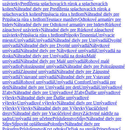
uzávierky
Predĺženia splachovacích rúrok a splachovacích
kolien
Náhradné diely pre Predĺženia splachovacích rúrok a
splachovacích kolien
Pripájacia rúra s hrdlom
Náhradné diely pre
Pripájacia rúra s hrdlom
Tesniace manžety
Odtokové armatúry pre
bidety
Náhradné diely pre Odtokové armatúry pre bidety
Rúrkové
zápachové uzávierky
Náhradné diely pre Rúrkové zápachové
uzávierky
Pripájacia rúra s hrdlom
Prípojky
Tesnenia
Umývacie
miesto
Umývadlá
Umývadlá
Náhradné diely pre Umývadlá
Dvojité
umývadlá
Náhradné diely pre Dvojité umývadlá
Nábytkové
umývadlá
Náhradné diely pre Nábytkové umývadlá
Umývadlá na
dosku
Náhradné diely pre Umývadlá na dosku
Malé
umývadlá
Náhradné diely pre Malé umývadlá
Rohové malé
umývadlo
Polozápustné umývadlá
Náhradné diely pre Polozápustné
umývadlá
Zápustné umývadlá
Náhradné diely pre Zápustné
umývadlá
Vstavané umývadlá
Náhradné diely pre Vstavané
umývadlá
Rohové umývadlá
Umývadlá Comfort
Umývadlá pre
deti
Náhradné diely pre Umývadlá pre deti
Umývadlá
Umývadlové
žľaby
Náhradné diely pre Umývadlové žľaby
Ďalšie umývadlové
výlevky
Náhradné diely pre Ďalšie umývadlové
výlevky
Umývadlové výlevky
Náhradné diely pre Umývadlové
výlevky
Výlevky
Náhradné diely pre Výlevky
Viacúčelové
drezy
Náhradné diely pre Viacúčelové drezy
Záchytné nádrže na
sadru
Umývadlá pre učebne
Príslušenstvo
Stĺpy
Náhradné diely pre
Stĺpy
Stĺpovité opláštenia
Polostĺpy
Náhradné diely pre
Polostĺpy
Príslušenstvo
Kryt odtoku
Držiak na uterák
Pripevňovací