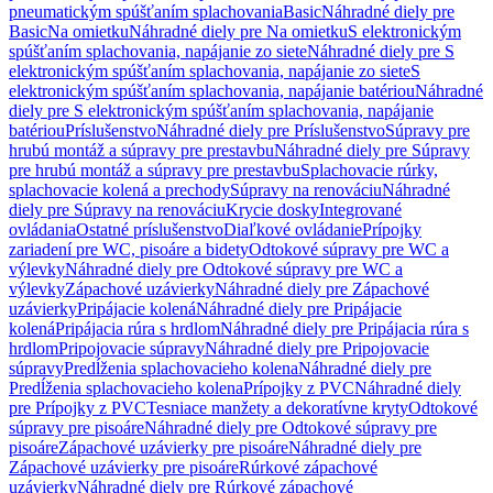
pneumatickým spúšťaním splachovania
Basic
Náhradné diely pre
Basic
Na omietku
Náhradné diely pre Na omietku
S elektronickým
spúšťaním splachovania, napájanie zo siete
Náhradné diely pre S
elektronickým spúšťaním splachovania, napájanie zo siete
S
elektronickým spúšťaním splachovania, napájanie batériou
Náhradné
diely pre S elektronickým spúšťaním splachovania, napájanie
batériou
Príslušenstvo
Náhradné diely pre Príslušenstvo
Súpravy pre
hrubú montáž a súpravy pre prestavbu
Náhradné diely pre Súpravy
pre hrubú montáž a súpravy pre prestavbu
Splachovacie rúrky,
splachovacie kolená a prechody
Súpravy na renováciu
Náhradné
diely pre Súpravy na renováciu
Krycie dosky
Integrované
ovládania
Ostatné príslušenstvo
Diaľkové ovládanie
Prípojky
zariadení pre WC, pisoáre a bidety
Odtokové súpravy pre WC a
výlevky
Náhradné diely pre Odtokové súpravy pre WC a
výlevky
Zápachové uzávierky
Náhradné diely pre Zápachové
uzávierky
Pripájacie kolená
Náhradné diely pre Pripájacie
kolená
Pripájacia rúra s hrdlom
Náhradné diely pre Pripájacia rúra s
hrdlom
Pripojovacie súpravy
Náhradné diely pre Pripojovacie
súpravy
Predĺženia splachovacieho kolena
Náhradné diely pre
Predĺženia splachovacieho kolena
Prípojky z PVC
Náhradné diely
pre Prípojky z PVC
Tesniace manžety a dekoratívne kryty
Odtokové
súpravy pre pisoáre
Náhradné diely pre Odtokové súpravy pre
pisoáre
Zápachové uzávierky pre pisoáre
Náhradné diely pre
Zápachové uzávierky pre pisoáre
Rúrkové zápachové
uzávierky
Náhradné diely pre Rúrkové zápachové