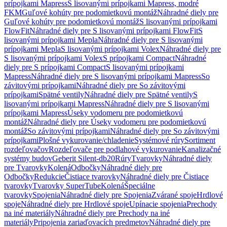
prípojkami Mapress
S lisovanými prípojkami Mapress, modré
FKM
Guľové kohúty pre podomietkovú montáž
Náhradné diely pre
Guľové kohúty pre podomietkovú montáž
S lisovanými prípojkami
FlowFit
Náhradné diely pre S lisovanými prípojkami FlowFit
S
lisovanými prípojkami Mepla
Náhradné diely pre S lisovanými
prípojkami Mepla
S lisovanými prípojkami Volex
Náhradné diely pre
S lisovanými prípojkami Volex
S prípojkami Compact
Náhradné
diely pre S prípojkami Compact
S lisovanými prípojkami
Mapress
Náhradné diely pre S lisovanými prípojkami Mapress
So
závitovými prípojkami
Náhradné diely pre So závitovými
prípojkami
Spätné ventily
Náhradné diely pre Spätné ventily
S
lisovanými prípojkami Mapress
Náhradné diely pre S lisovanými
prípojkami Mapress
Úseky vodomeru pre podomietkovú
montáž
Náhradné diely pre Úseky vodomeru pre podomietkovú
montáž
So závitovými prípojkami
Náhradné diely pre So závitovými
prípojkami
Plošné vykurovanie/chladenie
Systémové rúry
Sortiment
rozdeľovačov
Rozdeľovače pre podlahové vykurovanie
Kanalizačné
systémy budov
Geberit Silent-db20
Rúry
Tvarovky
Náhradné diely
pre Tvarovky
Kolená
Odbočky
Náhradné diely pre
Odbočky
Redukcie
Čistiace tvarovky
Náhradné diely pre Čistiace
tvarovky
Tvarovky SuperTube
Kolená
Špeciálne
tvarovky
Spojenia
Náhradné diely pre Spojenia
Zvárané spoje
Hrdlové
spoje
Náhradné diely pre Hrdlové spoje
Upínacie spojenia
Prechody
na iné materiály
Náhradné diely pre Prechody na iné
materiály
Pripojenia zariaďovacích predmetov
Náhradné diely pre