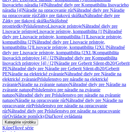
lisovacieho náradia [4]
Náhradné diely pre Kompatibilita lisovacieho
náradia [4]
Náradie na opracovanie rúr
Náhradné diely pre Náradie
na opracovanie rúr
Zátky pre tlakovú skúšku
Náhradné diely pre
Zátky pre tlakovú skúšku
Skúšobné
prostriedky
Príslušenstvo
Lisovacie prístroje
Náhradné diely pre
Lisovacie prístroje
Lisovacie prístroje, kompatibilita [1]
Náhradné
diely pre Lisovacie prístroje, kompatibilita [1]
Lisovacie prístroje,
kompatibilita [2]
Náhradné diely pre Lisovacie prístroje,
kompatibilita [2]
Lisovacie prístroje, kompatibilita [2XL]
Náhradné
diely pre Lisovacie prístroje, kompatibilita [2XL]
Kompatibilita
lisovacích prístrojov [4] / [2]
Náhradné diely pre Kompatibilita
lisovacích prístrojov [4] / [2]
Náradie pre Geberit Silent-db20/Geberit
PE
Náhradné diely pre Náradie pre Geberit Silent-db20/Geberit
PE
Náradie na elektrické zváranie
Náhradné diely pre Náradie na
elektrické zváranie
Príslušenstvo pre náradie na elektrické
zváranie
Náradie na zváranie natupo
Náhradné diely pre Náradie na
zváranie natupo
Príslušenstvo pre náradie na zváranie
natupo
Náhradné diely pre Príslušenstvo pre náradie na zváranie
natupo
Náradie na opracovanie rúr
Náhradné diely pre Náradie na
opracovanie rúr
Príslušenstvo pre náradie na opracovanie
rúr
Náhradné diely pre Príslušenstvo pre náradie na opracovanie
rúr
Ovládacie pomôcky
Diaľkové ovládania
Kategórie výrobku
Kúpeľňové série