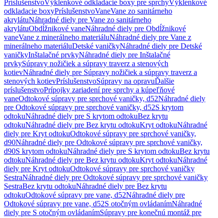
Príslušenstvo
Výklenkové odkladacie boxy pre sprchy
Výklenkové
odkladacie boxy
Príslušenstvo
Vane
Vane zo sanitárneho
akrylátu
Náhradné diely pre Vane zo sanitárneho
akrylátu
Obdĺžnikové vane
Náhradné diely pre Obdĺžnikové
vane
Vane z minerálneho materiálu
Náhradné diely pre Vane z
minerálneho materiálu
Detské vaničky
Náhradné diely pre Detské
vaničky
Inštalačné prvky
Náhradné diely pre Inštalačné
prvky
Súpravy nožičiek a súpravy traverz a stenových
kotiev
Náhradné diely pre Súpravy nožičiek a súpravy traverz a
stenových kotiev
Príslušenstvo
Súpravy na opravu
Ďalšie
príslušenstvo
Prípojky zariadení pre sprchy a kúpeľňové
vane
Odtokové súpravy pre sprchové vaničky, d52
Náhradné diely
pre Odtokové súpravy pre sprchové vaničky, d52
S krytom
odtoku
Náhradné diely pre S krytom odtoku
Bez krytu
odtoku
Náhradné diely pre Bez krytu odtoku
Kryt odtoku
Náhradné
diely pre Kryt odtoku
Odtokové súpravy pre sprchové vaničky,
d90
Náhradné diely pre Odtokové súpravy pre sprchové vaničky,
d90
S krytom odtoku
Náhradné diely pre S krytom odtoku
Bez krytu
odtoku
Náhradné diely pre Bez krytu odtoku
Kryt odtoku
Náhradné
diely pre Kryt odtoku
Odtokové súpravy pre sprchové vaničky
Sestra
Náhradné diely pre Odtokové súpravy pre sprchové vaničky
Sestra
Bez krytu odtoku
Náhradné diely pre Bez krytu
odtoku
Odtokové súpravy pre vane, d52
Náhradné diely pre
Odtokové súpravy pre vane, d52
S otočným ovládaním
Náhradné
diely pre S otočným ovládaním
Súpravy pre konečnú montáž pre