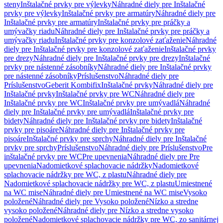
steny
Inštalačné prvky pre výlevky
Náhradné diely pre Inštalačné
prvky pre výlevky
Inštalačné prvky pre armatúry
Náhradné diely pre
Inštalačné prvky pre armatúry
Inštalačné prvky pre práčky a
umývačky riadu
Náhradné diely pre Inštalačné prvky pre práčky a
umývačky riadu
Inštalačné prvky pre konzolové zaťaženie
Náhradné
diely pre Inštalačné prvky pre konzolové zaťaženie
Inštalačné prvky
pre drezy
Náhradné diely pre Inštalačné prvky pre drezy
Inštalačné
prvky pre nástenné zásobníky
Náhradné diely pre Inštalačné prvky
pre nástenné zásobníky
Príslušenstvo
Náhradné diely pre
Príslušenstvo
Geberit Kombifix
Inštalačné prvky
Náhradné diely pre
Inštalačné prvky
Inštalačné prvky pre WC
Náhradné diely pre
Inštalačné prvky pre WC
Inštalačné prvky pre umývadlá
Náhradné
diely pre Inštalačné prvky pre umývadlá
Inštalačné prvky pre
bidety
Náhradné diely pre Inštalačné prvky pre bidety
Inštalačné
prvky pre pisoáre
Náhradné diely pre Inštalačné prvky pre
pisoáre
Inštalačné prvky pre sprchy
Náhradné diely pre Inštalačné
prvky pre sprchy
Príslušenstvo
Náhradné diely pre Príslušenstvo
Pre
inštalačné prvky pre WC
Pre upevnenia
Náhradné diely pre Pre
upevnenia
Nadomietkové splachovacie nádržky
Nadomietkové
splachovacie nádržky pre WC, z plastu
Náhradné diely pre
Nadomietkové splachovacie nádržky pre WC, z plastu
Umiestnené
na WC mise
Náhradné diely pre Umiestnené na WC mise
Vysoko
položené
Náhradné diely pre Vysoko položené
Nízko a stredne
vysoko položené
Náhradné diely pre Nízko a stredne vysoko
položené
Nadomietkové splachovacie nádržky pre WC, zo sanitárnej