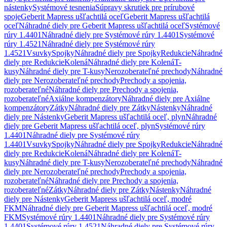
nástenky
Systémové tesnenia
Súpravy skrutiek pre prírubové
spoje
Geberit Mapress ušľachtilá oceľ
Geberit Mapress ušľachtilá
oceľ
Náhradné diely pre Geberit Mapress ušľachtilá oceľ
Systémové
rúry 1.4401
Náhradné diely pre Systémové rúry 1.4401
Systémové
rúry 1.4521
Náhradné diely pre Systémové rúry
1.4521
Vsuvky
Spojky
Náhradné diely pre Spojky
Redukcie
Náhradné
diely pre Redukcie
Kolená
Náhradné diely pre Kolená
T-
kusy
Náhradné diely pre T-kusy
Nerozoberateľné prechody
Náhradné
diely pre Nerozoberateľné prechody
Prechody a spojenia,
rozoberateľné
Náhradné diely pre Prechody a spojenia,
rozoberateľné
Axiálne kompenzátory
Náhradné diely pre Axiálne
kompenzátory
Zátky
Náhradné diely pre Zátky
Nástenky
Náhradné
diely pre Nástenky
Geberit Mapress ušľachtilá oceľ, plyn
Náhradné
diely pre Geberit Mapress ušľachtilá oceľ, plyn
Systémové rúry
1.4401
Náhradné diely pre Systémové rúry
1.4401
Vsuvky
Spojky
Náhradné diely pre Spojky
Redukcie
Náhradné
diely pre Redukcie
Kolená
Náhradné diely pre Kolená
T-
kusy
Náhradné diely pre T-kusy
Nerozoberateľné prechody
Náhradné
diely pre Nerozoberateľné prechody
Prechody a spojenia,
rozoberateľné
Náhradné diely pre Prechody a spojenia,
rozoberateľné
Zátky
Náhradné diely pre Zátky
Nástenky
Náhradné
diely pre Nástenky
Geberit Mapress ušľachtilá oceľ, modré
FKM
Náhradné diely pre Geberit Mapress ušľachtilá oceľ, modré
FKM
Systémové rúry 1.4401
Náhradné diely pre Systémové rúry
1.4401
Systémové rúry 1.4521
Náhradné diely pre Systémové rúry