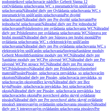
podomietkové splachovacie nádržky Geberit Sigma 12
cm
Ovládania splachovania WC s pneumatickým spúšťaním
splachovania
Náhradné diely pre Ovládania splachovania WC s
pneumatickým spúšťaním splachovania
Pre dvojité
splachovanie
Náhradné diely pre Pre dvojité splachovanie
Pre
jednoduché splachovanie
Náhradné diely pre Pre jednoduché
splachovanie
Príslušenstvo pre ovládania splachovania WC
Náhradné
diely pre Príslušenstvo pre ovládania splachovania WC
Súprava pre
hrubú montáž
Náhradné diely pre Súprava pre hrubú montáž
Pre
ovládania splachovania WC s elektronickým spúšťaním
splachovania
Náhradné diely pre Pre ovládania splachovania WC s
elektronickým spúšťaním splachovania
Spojenia
Sanitárne moduly
Geberit Monolith
Sanitárne moduly pre WC
Náhradné diely pre
Sanitárne moduly pre WC
Pre závesné WC
Náhradné diely pre Pre
závesné WC
Pre stojace WC
Náhradné diely pre Pre stojace
WC
Príslušenstvo
Náhradné diely pre Príslušenstvo
Spotrebný
materiál
Pisoáre
Pisoáre, splachovacia prevádzka, so splachovacím
okrajom
Náhradné diely pre Pisoáre, splachovacia prevádzka, so
splachovacím okrajom
Bez krytu
Náhradné diely pre Bez
krytu
Pisoáre, splachovacia prevádzka, bez splachovacieho
okraja
Náhradné diely pre Pisoáre, splachovacia prevádzka, bez
splachovacieho okraja
Pre povrchové alebo skryté ovládanie
pisoára
Náhradné diely pre Pre povrchové alebo skryté ovládanie
pisoára
S integrovaným ovládaním splachovania pisoárov
Náhradné
diely pre S integrovaným ovládaním splachovania pisoárov
Pre