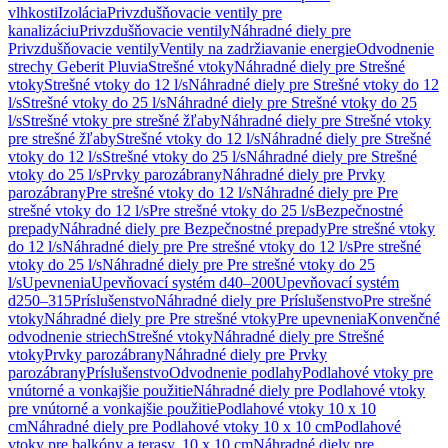
vlhkosti
Izolácia
Privzdušňovacie ventily pre
kanalizáciu
Privzdušňovacie ventily
Náhradné diely pre
Privzdušňovacie ventily
Ventily na zadržiavanie energie
Odvodnenie
strechy Geberit Pluvia
Strešné vtoky
Náhradné diely pre Strešné
vtoky
Strešné vtoky do 12 l/s
Náhradné diely pre Strešné vtoky do 12
l/s
Strešné vtoky do 25 l/s
Náhradné diely pre Strešné vtoky do 25
l/s
Strešné vtoky pre strešné žľaby
Náhradné diely pre Strešné vtoky
pre strešné žľaby
Strešné vtoky do 12 l/s
Náhradné diely pre Strešné
vtoky do 12 l/s
Strešné vtoky do 25 l/s
Náhradné diely pre Strešné
vtoky do 25 l/s
Prvky parozábrany
Náhradné diely pre Prvky
parozábrany
Pre strešné vtoky do 12 l/s
Náhradné diely pre Pre
strešné vtoky do 12 l/s
Pre strešné vtoky do 25 l/s
Bezpečnostné
prepady
Náhradné diely pre Bezpečnostné prepady
Pre strešné vtoky
do 12 l/s
Náhradné diely pre Pre strešné vtoky do 12 l/s
Pre strešné
vtoky do 25 l/s
Náhradné diely pre Pre strešné vtoky do 25
l/s
Upevnenia
Upevňovací systém d40–200
Upevňovací systém
d250–315
Príslušenstvo
Náhradné diely pre Príslušenstvo
Pre strešné
vtoky
Náhradné diely pre Pre strešné vtoky
Pre upevnenia
Konvenčné
odvodnenie striech
Strešné vtoky
Náhradné diely pre Strešné
vtoky
Prvky parozábrany
Náhradné diely pre Prvky
parozábrany
Príslušenstvo
Odvodnenie podlahy
Podlahové vtoky pre
vnútorné a vonkajšie použitie
Náhradné diely pre Podlahové vtoky
pre vnútorné a vonkajšie použitie
Podlahové vtoky 10 x 10
cm
Náhradné diely pre Podlahové vtoky 10 x 10 cm
Podlahové
vtoky pre balkóny a terasy, 10 x 10 cm
Náhradné diely pre