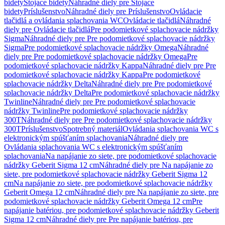
bidety
Stojace bidety
Náhradné diely pre Stojace
bidety
Príslušenstvo
Náhradné diely pre Príslušenstvo
Ovládacie
tlačidlá a ovládania splachovania WC
Ovládacie tlačidlá
Náhradné
diely pre Ovládacie tlačidlá
Pre podomietkové splachovacie nádržky
Sigma
Náhradné diely pre Pre podomietkové splachovacie nádržky
Sigma
Pre podomietkové splachovacie nádržky Omega
Náhradné
diely pre Pre podomietkové splachovacie nádržky Omega
Pre
podomietkové splachovacie nádržky Kappa
Náhradné diely pre Pre
podomietkové splachovacie nádržky Kappa
Pre podomietkové
splachovacie nádržky Delta
Náhradné diely pre Pre podomietkové
splachovacie nádržky Delta
Pre podomietkové splachovacie nádržky
Twinline
Náhradné diely pre Pre podomietkové splachovacie
nádržky Twinline
Pre podomietkové splachovacie nádržky
300T
Náhradné diely pre Pre podomietkové splachovacie nádržky
300T
Príslušenstvo
Spotrebný materiál
Ovládania splachovania WC s
elektronickým spúšťaním splachovania
Náhradné diely pre
Ovládania splachovania WC s elektronickým spúšťaním
splachovania
Na napájanie zo siete, pre podomietkové splachovacie
nádržky Geberit Sigma 12 cm
Náhradné diely pre Na napájanie zo
siete, pre podomietkové splachovacie nádržky Geberit Sigma 12
cm
Na napájanie zo siete, pre podomietkové splachovacie nádržky
Geberit Omega 12 cm
Náhradné diely pre Na napájanie zo siete, pre
podomietkové splachovacie nádržky Geberit Omega 12 cm
Pre
napájanie batériou, pre podomietkové splachovacie nádržky Geberit
Sigma 12 cm
Náhradné diely pre Pre napájanie batériou, pre