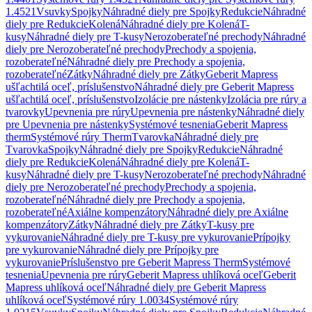
1.4521
Vsuvky
Spojky
Náhradné diely pre Spojky
Redukcie
Náhradné
diely pre Redukcie
Kolená
Náhradné diely pre Kolená
T-
kusy
Náhradné diely pre T-kusy
Nerozoberateľné prechody
Náhradné
diely pre Nerozoberateľné prechody
Prechody a spojenia,
rozoberateľné
Náhradné diely pre Prechody a spojenia,
rozoberateľné
Zátky
Náhradné diely pre Zátky
Geberit Mapress
ušľachtilá oceľ, príslušenstvo
Náhradné diely pre Geberit Mapress
ušľachtilá oceľ, príslušenstvo
Izolácie pre nástenky
Izolácia pre rúry a
tvarovky
Upevnenia pre rúry
Upevnenia pre nástenky
Náhradné diely
pre Upevnenia pre nástenky
Systémové tesnenia
Geberit Mapress
therm
Systémové rúry Therm
Tvarovka
Náhradné diely pre
Tvarovka
Spojky
Náhradné diely pre Spojky
Redukcie
Náhradné
diely pre Redukcie
Kolená
Náhradné diely pre Kolená
T-
kusy
Náhradné diely pre T-kusy
Nerozoberateľné prechody
Náhradné
diely pre Nerozoberateľné prechody
Prechody a spojenia,
rozoberateľné
Náhradné diely pre Prechody a spojenia,
rozoberateľné
Axiálne kompenzátory
Náhradné diely pre Axiálne
kompenzátory
Zátky
Náhradné diely pre Zátky
T-kusy pre
vykurovanie
Náhradné diely pre T-kusy pre vykurovanie
Prípojky
pre vykurovanie
Náhradné diely pre Prípojky pre
vykurovanie
Príslušenstvo pre Geberit Mapress Therm
Systémové
tesnenia
Upevnenia pre rúry
Geberit Mapress uhlíková oceľ
Geberit
Mapress uhlíková oceľ
Náhradné diely pre Geberit Mapress
uhlíková oceľ
Systémové rúry 1.0034
Systémové rúry