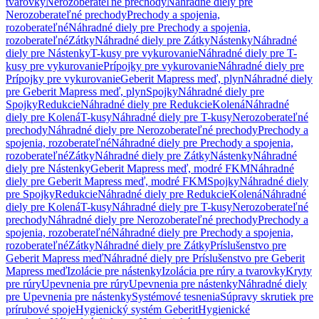
tvarovky
Nerozoberateľné prechody
Náhradné diely pre
Nerozoberateľné prechody
Prechody a spojenia,
rozoberateľné
Náhradné diely pre Prechody a spojenia,
rozoberateľné
Zátky
Náhradné diely pre Zátky
Nástenky
Náhradné
diely pre Nástenky
T-kusy pre vykurovanie
Náhradné diely pre T-
kusy pre vykurovanie
Prípojky pre vykurovanie
Náhradné diely pre
Prípojky pre vykurovanie
Geberit Mapress meď, plyn
Náhradné diely
pre Geberit Mapress meď, plyn
Spojky
Náhradné diely pre
Spojky
Redukcie
Náhradné diely pre Redukcie
Kolená
Náhradné
diely pre Kolená
T-kusy
Náhradné diely pre T-kusy
Nerozoberateľné
prechody
Náhradné diely pre Nerozoberateľné prechody
Prechody a
spojenia, rozoberateľné
Náhradné diely pre Prechody a spojenia,
rozoberateľné
Zátky
Náhradné diely pre Zátky
Nástenky
Náhradné
diely pre Nástenky
Geberit Mapress meď, modré FKM
Náhradné
diely pre Geberit Mapress meď, modré FKM
Spojky
Náhradné diely
pre Spojky
Redukcie
Náhradné diely pre Redukcie
Kolená
Náhradné
diely pre Kolená
T-kusy
Náhradné diely pre T-kusy
Nerozoberateľné
prechody
Náhradné diely pre Nerozoberateľné prechody
Prechody a
spojenia, rozoberateľné
Náhradné diely pre Prechody a spojenia,
rozoberateľné
Zátky
Náhradné diely pre Zátky
Príslušenstvo pre
Geberit Mapress meď
Náhradné diely pre Príslušenstvo pre Geberit
Mapress meď
Izolácie pre nástenky
Izolácia pre rúry a tvarovky
Kryty
pre rúry
Upevnenia pre rúry
Upevnenia pre nástenky
Náhradné diely
pre Upevnenia pre nástenky
Systémové tesnenia
Súpravy skrutiek pre
prírubové spoje
Hygienický systém Geberit
Hygienické