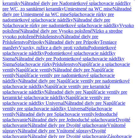
keramiky
Náhradné diely pre Nadomietkové splachovacie nádržky
pre WC, zo sanitárnej keramiky
Umiestnené na WC mise
Náhradné
diely pre Umiestnené na WC mise
Splachovacie rúrky pre
nadomietkové splachovacie nádržky
Náhradné diely pre
Splachovacie rúrky pre nadomietkové splachovacie nádržky
Vysoko
položené
Náhradné diely pre Vysoko položené
Nízko a stredne
vysoko položené
Príslušenstvo
Náhradné diely pre
Príslušenstvo
Prípojky
Náhradné diely pre Prípojky
Tesniace
manžety
Vsuvky, ružice a diely proti vzdutiu
Podomietkové
splachovacie nádržky
Podomietkové splachovacie nádržky
Sigma
Náhradné diely pre Podomietkové splachovacie nádržky
Sigma
Splachovacie rúrky
Príslušenstvo
Napúšťacie a splachovacie
ventily
Napúšťacie ventily
Náhradné diely pre Napúšťacie
ventily
Napúšťacie ventily pre nadomietkové splachovacie
nádržky
Náhradné diely pre Napúšťacie ventily pre nadomietkové
splachovacie nádržky
Napúšťacie ventily pre keramické
splachovacie nádržky
Náhradné diely pre Napúšťacie ventily pre
keramické splachovacie nádržky
Napúšťacie ventily pre
splachovacie nádržky Universal
Náhradné diely pre Napúšťacie
ventily pre splachovacie nádržky Universal
Splachovacie
ventily
Náhradné diely pre Splachovacie ventily
Jednoduché
splachovanie
Náhradné diely pre Jednoduché splachovanie
Dvojité
splachovanie
Náhradné diely pre Dvojité splachovanie
Vnútorné
súpravy
Náhradné diely pre Vnútorné súpravy
Dvojité
splachovanie
Náhradné diely pre Dvojité splachovanie
Zásobovacie