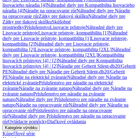
lisovacieho náradia [4]
Náhradné diely pre Kompatibilita lisovacieho
náradia [4]
Náradie na opracovanie rúr
Náhradné diely pre Náradie
na opracovanie rúr
Zátky pre tlakovú skúšku
Náhradné diely pre
Zátky pre tlakovú skúšku
Skúšobné
prostriedky
Príslušenstvo
Lisovacie prístroje
Náhradné diely pre
Lisovacie prístroje
Lisovacie prístroje, kompatibilita [1]
Náhradné
diely pre Lisovacie prístroje, kompatibilita [1]
Lisovacie prístroje,
kompatibilita [2]
Náhradné diely pre Lisovacie prístroje,
kompatibilita [2]
Lisovacie prístroje, kompatibilita [2XL]
Náhradné
diely pre Lisovacie prístroje, kompatibilita [2XL]
Kompatibilita
lisovacích prístrojov [4] / [2]
Náhradné diely pre Kompatibilita
lisovacích prístrojov [4] / [2]
Náradie pre Geberit Silent-db20/Geberit
PE
Náhradné diely pre Náradie pre Geberit Silent-db20/Geberit
PE
Náradie na elektrické zváranie
Náhradné diely pre Náradie na
elektrické zváranie
Príslušenstvo pre náradie na elektrické
zváranie
Náradie na zváranie natupo
Náhradné diely pre Náradie na
zváranie natupo
Príslušenstvo pre náradie na zváranie
natupo
Náhradné diely pre Príslušenstvo pre náradie na zváranie
natupo
Náradie na opracovanie rúr
Náhradné diely pre Náradie na
opracovanie rúr
Príslušenstvo pre náradie na opracovanie
rúr
Náhradné diely pre Príslušenstvo pre náradie na opracovanie
rúr
Ovládacie pomôcky
Diaľkové ovládania
Kategórie výrobku
Kúpeľňové série