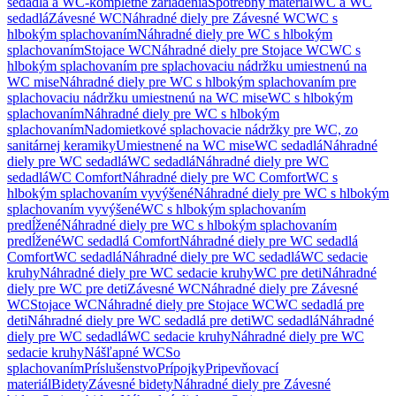
sedadlá a WC-kompletné zariadenia
Spotrebný materiál
WC a WC
sedadlá
Závesné WC
Náhradné diely pre Závesné WC
WC s
hlbokým splachovaním
Náhradné diely pre WC s hlbokým
splachovaním
Stojace WC
Náhradné diely pre Stojace WC
WC s
hlbokým splachovaním pre splachovaciu nádržku umiestnenú na
WC mise
Náhradné diely pre WC s hlbokým splachovaním pre
splachovaciu nádržku umiestnenú na WC mise
WC s hlbokým
splachovaním
Náhradné diely pre WC s hlbokým
splachovaním
Nadomietkové splachovacie nádržky pre WC, zo
sanitárnej keramiky
Umiestnené na WC mise
WC sedadlá
Náhradné
diely pre WC sedadlá
WC sedadlá
Náhradné diely pre WC
sedadlá
WC Comfort
Náhradné diely pre WC Comfort
WC s
hlbokým splachovaním vyvýšené
Náhradné diely pre WC s hlbokým
splachovaním vyvýšené
WC s hlbokým splachovaním
predĺžené
Náhradné diely pre WC s hlbokým splachovaním
predĺžené
WC sedadlá Comfort
Náhradné diely pre WC sedadlá
Comfort
WC sedadlá
Náhradné diely pre WC sedadlá
WC sedacie
kruhy
Náhradné diely pre WC sedacie kruhy
WC pre deti
Náhradné
diely pre WC pre deti
Závesné WC
Náhradné diely pre Závesné
WC
Stojace WC
Náhradné diely pre Stojace WC
WC sedadlá pre
deti
Náhradné diely pre WC sedadlá pre deti
WC sedadlá
Náhradné
diely pre WC sedadlá
WC sedacie kruhy
Náhradné diely pre WC
sedacie kruhy
Nášľapné WC
So
splachovaním
Príslušenstvo
Prípojky
Pripevňovací
materiál
Bidety
Závesné bidety
Náhradné diely pre Závesné