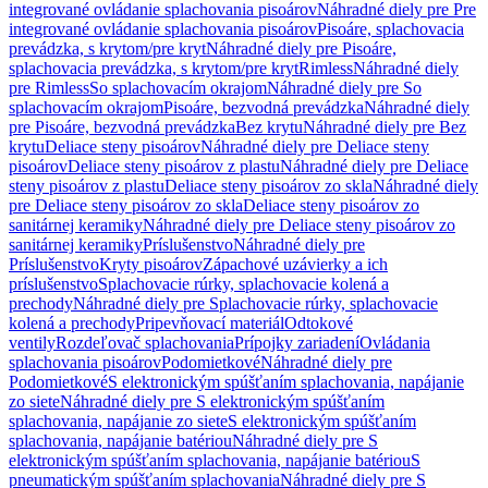
integrované ovládanie splachovania pisoárov
Náhradné diely pre Pre
integrované ovládanie splachovania pisoárov
Pisoáre, splachovacia
prevádzka, s krytom/pre kryt
Náhradné diely pre Pisoáre,
splachovacia prevádzka, s krytom/pre kryt
Rimless
Náhradné diely
pre Rimless
So splachovacím okrajom
Náhradné diely pre So
splachovacím okrajom
Pisoáre, bezvodná prevádzka
Náhradné diely
pre Pisoáre, bezvodná prevádzka
Bez krytu
Náhradné diely pre Bez
krytu
Deliace steny pisoárov
Náhradné diely pre Deliace steny
pisoárov
Deliace steny pisoárov z plastu
Náhradné diely pre Deliace
steny pisoárov z plastu
Deliace steny pisoárov zo skla
Náhradné diely
pre Deliace steny pisoárov zo skla
Deliace steny pisoárov zo
sanitárnej keramiky
Náhradné diely pre Deliace steny pisoárov zo
sanitárnej keramiky
Príslušenstvo
Náhradné diely pre
Príslušenstvo
Kryty pisoárov
Zápachové uzávierky a ich
príslušenstvo
Splachovacie rúrky, splachovacie kolená a
prechody
Náhradné diely pre Splachovacie rúrky, splachovacie
kolená a prechody
Pripevňovací materiál
Odtokové
ventily
Rozdeľovač splachovania
Prípojky zariadení
Ovládania
splachovania pisoárov
Podomietkové
Náhradné diely pre
Podomietkové
S elektronickým spúšťaním splachovania, napájanie
zo siete
Náhradné diely pre S elektronickým spúšťaním
splachovania, napájanie zo siete
S elektronickým spúšťaním
splachovania, napájanie batériou
Náhradné diely pre S
elektronickým spúšťaním splachovania, napájanie batériou
S
pneumatickým spúšťaním splachovania
Náhradné diely pre S