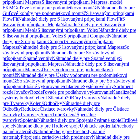
prípojkami Mapress
S lisovanými prípojkami Mapress, modré
FKM
Guľové kohúty pre podomietkovú montáž
Náhradné diely pre
Guľové kohúty pre podomietkovú montáž
S lisovanými prípojkami
FlowFit
Náhradné diely pre S lisovanými prípojkami FlowFit
S
lisovanými prípojkami Mepla
Náhradné diely pre S lisovanými
prípojkami Mepla
S lisovanými prípojkami Volex
Náhradné diely pre
S lisovanými prípojkami Volex
S prípojkami Compact
Náhradné
diely pre S prípojkami Compact
S lisovanými prípojkami
Mapress
Náhradné diely pre S lisovanými prípojkami Mapress
So
závitovými prípojkami
Náhradné diely pre So závitovými
prípojkami
Spätné ventily
Náhradné diely pre Spätné ventily
S
lisovanými prípojkami Mapress
Náhradné diely pre S lisovanými
prípojkami Mapress
Úseky vodomeru pre podomietkovú
montáž
Náhradné diely pre Úseky vodomeru pre podomietkovú
montáž
So závitovými prípojkami
Náhradné diely pre So závitovými
prípojkami
Plošné vykurovanie/chladenie
Systémové rúry
Sortiment
rozdeľovačov
Rozdeľovače pre podlahové vykurovanie
Kanalizačné
systémy budov
Geberit Silent-db20
Rúry
Tvarovky
Náhradné diely
pre Tvarovky
Kolená
Odbočky
Náhradné diely pre
Odbočky
Redukcie
Čistiace tvarovky
Náhradné diely pre Čistiace
tvarovky
Tvarovky SuperTube
Kolená
Špeciálne
tvarovky
Spojenia
Náhradné diely pre Spojenia
Zvárané spoje
Hrdlové
spoje
Náhradné diely pre Hrdlové spoje
Upínacie spojenia
Prechody
na iné materiály
Náhradné diely pre Prechody na iné
materiály
Pripojenia zariaďovacích predmetov
Náhradné diely pre