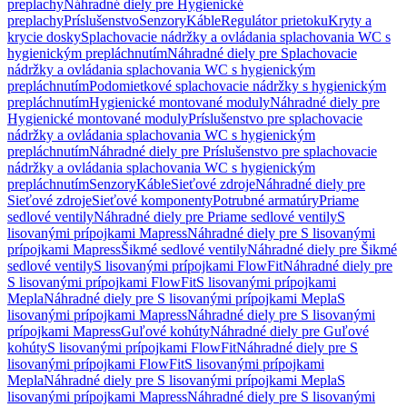
preplachy
Náhradné diely pre Hygienické
preplachy
Príslušenstvo
Senzory
Káble
Regulátor prietoku
Kryty a
krycie dosky
Splachovacie nádržky a ovládania splachovania WC s
hygienickým prepláchnutím
Náhradné diely pre Splachovacie
nádržky a ovládania splachovania WC s hygienickým
prepláchnutím
Podomietkové splachovacie nádržky s hygienickým
prepláchnutím
Hygienické montované moduly
Náhradné diely pre
Hygienické montované moduly
Príslušenstvo pre splachovacie
nádržky a ovládania splachovania WC s hygienickým
prepláchnutím
Náhradné diely pre Príslušenstvo pre splachovacie
nádržky a ovládania splachovania WC s hygienickým
prepláchnutím
Senzory
Káble
Sieťové zdroje
Náhradné diely pre
Sieťové zdroje
Sieťové komponenty
Potrubné armatúry
Priame
sedlové ventily
Náhradné diely pre Priame sedlové ventily
S
lisovanými prípojkami Mapress
Náhradné diely pre S lisovanými
prípojkami Mapress
Šikmé sedlové ventily
Náhradné diely pre Šikmé
sedlové ventily
S lisovanými prípojkami FlowFit
Náhradné diely pre
S lisovanými prípojkami FlowFit
S lisovanými prípojkami
Mepla
Náhradné diely pre S lisovanými prípojkami Mepla
S
lisovanými prípojkami Mapress
Náhradné diely pre S lisovanými
prípojkami Mapress
Guľové kohúty
Náhradné diely pre Guľové
kohúty
S lisovanými prípojkami FlowFit
Náhradné diely pre S
lisovanými prípojkami FlowFit
S lisovanými prípojkami
Mepla
Náhradné diely pre S lisovanými prípojkami Mepla
S
lisovanými prípojkami Mapress
Náhradné diely pre S lisovanými