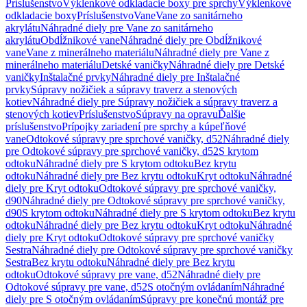
Príslušenstvo
Výklenkové odkladacie boxy pre sprchy
Výklenkové
odkladacie boxy
Príslušenstvo
Vane
Vane zo sanitárneho
akrylátu
Náhradné diely pre Vane zo sanitárneho
akrylátu
Obdĺžnikové vane
Náhradné diely pre Obdĺžnikové
vane
Vane z minerálneho materiálu
Náhradné diely pre Vane z
minerálneho materiálu
Detské vaničky
Náhradné diely pre Detské
vaničky
Inštalačné prvky
Náhradné diely pre Inštalačné
prvky
Súpravy nožičiek a súpravy traverz a stenových
kotiev
Náhradné diely pre Súpravy nožičiek a súpravy traverz a
stenových kotiev
Príslušenstvo
Súpravy na opravu
Ďalšie
príslušenstvo
Prípojky zariadení pre sprchy a kúpeľňové
vane
Odtokové súpravy pre sprchové vaničky, d52
Náhradné diely
pre Odtokové súpravy pre sprchové vaničky, d52
S krytom
odtoku
Náhradné diely pre S krytom odtoku
Bez krytu
odtoku
Náhradné diely pre Bez krytu odtoku
Kryt odtoku
Náhradné
diely pre Kryt odtoku
Odtokové súpravy pre sprchové vaničky,
d90
Náhradné diely pre Odtokové súpravy pre sprchové vaničky,
d90
S krytom odtoku
Náhradné diely pre S krytom odtoku
Bez krytu
odtoku
Náhradné diely pre Bez krytu odtoku
Kryt odtoku
Náhradné
diely pre Kryt odtoku
Odtokové súpravy pre sprchové vaničky
Sestra
Náhradné diely pre Odtokové súpravy pre sprchové vaničky
Sestra
Bez krytu odtoku
Náhradné diely pre Bez krytu
odtoku
Odtokové súpravy pre vane, d52
Náhradné diely pre
Odtokové súpravy pre vane, d52
S otočným ovládaním
Náhradné
diely pre S otočným ovládaním
Súpravy pre konečnú montáž pre