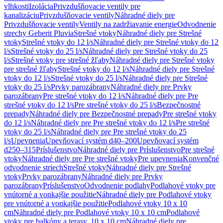
vlhkosti
Izolácia
Privzdušňovacie ventily pre
kanalizáciu
Privzdušňovacie ventily
Náhradné diely pre
Privzdušňovacie ventily
Ventily na zadržiavanie energie
Odvodnenie
strechy Geberit Pluvia
Strešné vtoky
Náhradné diely pre Strešné
vtoky
Strešné vtoky do 12 l/s
Náhradné diely pre Strešné vtoky do 12
l/s
Strešné vtoky do 25 l/s
Náhradné diely pre Strešné vtoky do 25
l/s
Strešné vtoky pre strešné žľaby
Náhradné diely pre Strešné vtoky
pre strešné žľaby
Strešné vtoky do 12 l/s
Náhradné diely pre Strešné
vtoky do 12 l/s
Strešné vtoky do 25 l/s
Náhradné diely pre Strešné
vtoky do 25 l/s
Prvky parozábrany
Náhradné diely pre Prvky
parozábrany
Pre strešné vtoky do 12 l/s
Náhradné diely pre Pre
strešné vtoky do 12 l/s
Pre strešné vtoky do 25 l/s
Bezpečnostné
prepady
Náhradné diely pre Bezpečnostné prepady
Pre strešné vtoky
do 12 l/s
Náhradné diely pre Pre strešné vtoky do 12 l/s
Pre strešné
vtoky do 25 l/s
Náhradné diely pre Pre strešné vtoky do 25
l/s
Upevnenia
Upevňovací systém d40–200
Upevňovací systém
d250–315
Príslušenstvo
Náhradné diely pre Príslušenstvo
Pre strešné
vtoky
Náhradné diely pre Pre strešné vtoky
Pre upevnenia
Konvenčné
odvodnenie striech
Strešné vtoky
Náhradné diely pre Strešné
vtoky
Prvky parozábrany
Náhradné diely pre Prvky
parozábrany
Príslušenstvo
Odvodnenie podlahy
Podlahové vtoky pre
vnútorné a vonkajšie použitie
Náhradné diely pre Podlahové vtoky
pre vnútorné a vonkajšie použitie
Podlahové vtoky 10 x 10
cm
Náhradné diely pre Podlahové vtoky 10 x 10 cm
Podlahové
vtoky pre balkóny a terasy, 10 x 10 cm
Náhradné diely pre