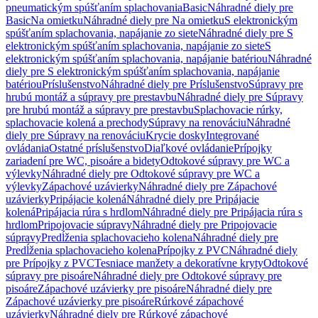
pneumatickým spúšťaním splachovania
Basic
Náhradné diely pre
Basic
Na omietku
Náhradné diely pre Na omietku
S elektronickým
spúšťaním splachovania, napájanie zo siete
Náhradné diely pre S
elektronickým spúšťaním splachovania, napájanie zo siete
S
elektronickým spúšťaním splachovania, napájanie batériou
Náhradné
diely pre S elektronickým spúšťaním splachovania, napájanie
batériou
Príslušenstvo
Náhradné diely pre Príslušenstvo
Súpravy pre
hrubú montáž a súpravy pre prestavbu
Náhradné diely pre Súpravy
pre hrubú montáž a súpravy pre prestavbu
Splachovacie rúrky,
splachovacie kolená a prechody
Súpravy na renováciu
Náhradné
diely pre Súpravy na renováciu
Krycie dosky
Integrované
ovládania
Ostatné príslušenstvo
Diaľkové ovládanie
Prípojky
zariadení pre WC, pisoáre a bidety
Odtokové súpravy pre WC a
výlevky
Náhradné diely pre Odtokové súpravy pre WC a
výlevky
Zápachové uzávierky
Náhradné diely pre Zápachové
uzávierky
Pripájacie kolená
Náhradné diely pre Pripájacie
kolená
Pripájacia rúra s hrdlom
Náhradné diely pre Pripájacia rúra s
hrdlom
Pripojovacie súpravy
Náhradné diely pre Pripojovacie
súpravy
Predĺženia splachovacieho kolena
Náhradné diely pre
Predĺženia splachovacieho kolena
Prípojky z PVC
Náhradné diely
pre Prípojky z PVC
Tesniace manžety a dekoratívne kryty
Odtokové
súpravy pre pisoáre
Náhradné diely pre Odtokové súpravy pre
pisoáre
Zápachové uzávierky pre pisoáre
Náhradné diely pre
Zápachové uzávierky pre pisoáre
Rúrkové zápachové
uzávierky
Náhradné diely pre Rúrkové zápachové