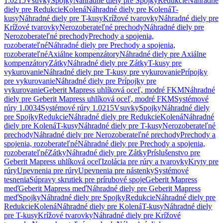
1.0215
Vsuvky
Spojky
Náhradné diely pre Spojky
Redukcie
Náhradné
diely pre Redukcie
Kolená
Náhradné diely pre Kolená
T-
kusy
Náhradné diely pre T-kusy
Krížové tvarovky
Náhradné diely pre
Krížové tvarovky
Nerozoberateľné prechody
Náhradné diely pre
Nerozoberateľné prechody
Prechody a spojenia,
rozoberateľné
Náhradné diely pre Prechody a spojenia,
rozoberateľné
Axiálne kompenzátory
Náhradné diely pre Axiálne
kompenzátory
Zátky
Náhradné diely pre Zátky
T-kusy pre
vykurovanie
Náhradné diely pre T-kusy pre vykurovanie
Prípojky
pre vykurovanie
Náhradné diely pre Prípojky pre
vykurovanie
Geberit Mapress uhlíková oceľ, modré FKM
Náhradné
diely pre Geberit Mapress uhlíková oceľ, modré FKM
Systémové
rúry 1.0034
Systémové rúry 1.0215
Vsuvky
Spojky
Náhradné diely
pre Spojky
Redukcie
Náhradné diely pre Redukcie
Kolená
Náhradné
diely pre Kolená
T-kusy
Náhradné diely pre T-kusy
Nerozoberateľné
prechody
Náhradné diely pre Nerozoberateľné prechody
Prechody a
spojenia, rozoberateľné
Náhradné diely pre Prechody a spojenia,
rozoberateľné
Zátky
Náhradné diely pre Zátky
Príslušenstvo pre
Geberit Mapress uhlíková oceľ
Izolácia pre rúry a tvarovky
Kryty pre
rúry
Upevnenia pre rúry
Upevnenia pre nástenky
Systémové
tesnenia
Súpravy skrutiek pre prírubové spoje
Geberit Mapress
meď
Geberit Mapress meď
Náhradné diely pre Geberit Mapress
meď
Spojky
Náhradné diely pre Spojky
Redukcie
Náhradné diely pre
Redukcie
Kolená
Náhradné diely pre Kolená
T-kusy
Náhradné diely
pre T-kusy
Krížové tvarovky
Náhradné diely pre Krížové