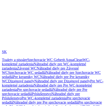
SK
Toalety a pisoáre
Sprchovacie WC Geberit AquaClean
WC-
kompletné zariadenia
Náhradné diely pre WC-kompletné
zariadenia
Závesné WC
Náhradné diely pre Závesné
WC
Sprchovacie WC sedadlá
Náhradné diely pre Sprchovacie WC
sedadlá
Pre keramiky WC
Náhradné diely pre Pre keramiky
WC
Dizajnové panely
Náhradné diely pre Dizajnové panely
Pre WC-
kompletné zariadenia
Náhradné diely pre Pre WC-kompletné
zariadenia
Pre sprchovacie sedadlá
Náhradné diely pre Pre
sprchovacie sedadlá
Príslušenstvo
Náhradné diely pre
Príslušenstvo
Pre WC-kompletné zariadenia
Pre sprchovacie
sedadlá
Náhradné diely pre Pre sprchovacie sedadlá
Pre sprchovacie