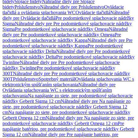
bidety
Stojace bidety
Náhradné diely pre Stojace
bidety
Príslušenstvo
Náhradné diely pre Príslušenstvo
Ovládacie
tlačidlá a ovládania splachovania WC
Ovládacie tlačidlá
Náhradné
diely pre Ovládacie tlačidlá
Pre podomietkové splachovacie nádržky
Sigma
Náhradné diely pre Pre podomietkové splachovacie nádržky
Sigma
Pre podomietkové splachovacie nádržky Omega
Náhradné
diely pre Pre podomietkové splachovacie nádržky Omega
Pre
podomietkové splachovacie nádržky Kappa
Náhradné diely pre Pre
podomietkové splachovacie nádržky Kappa
Pre podomietkové
splachovacie nádržky Delta
Náhradné diely pre Pre podomietkové
splachovacie nádržky Delta
Pre podomietkové splachovacie nádržky
Twinline
Náhradné diely pre Pre podomietkové splachovacie
nádržky Twinline
Pre podomietkové splachovacie nádržky
300T
Náhradné diely pre Pre podomietkové splachovacie nádržky
300T
Príslušenstvo
Spotrebný materiál
Ovládania splachovania WC s
elektronickým spúšťaním splachovania
Náhradné diely pre
Ovládania splachovania WC s elektronickým spúšťaním
splachovania
Na napájanie zo siete, pre podomietkové splachovacie
nádržky Geberit Sigma 12 cm
Náhradné diely pre Na napájanie zo
siete, pre podomietkové splachovacie nádržky Geberit Sigma 12
cm
Na napájanie zo siete, pre podomietkové splachovacie nádržky
Geberit Omega 12 cm
Náhradné diely pre Na napájanie zo siete, pre
podomietkové splachovacie nádržky Geberit Omega 12 cm
Pre
napájanie batériou, pre podomietkové splachovacie nádržky Geberit
Sigma 12 cm
Náhradné diely pre Pre napájanie batériou, pre