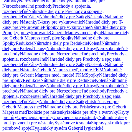
tvarovky
Nerozoberateľné prechody
Náhradné diely pre
Nerozoberateľné prechody
Prechody a spojenia,
rozoberateľné
Náhradné diely pre Prechody a spojenia,
rozoberateľné
Zátky
Náhradné diely pre Zátky
Nástenky
Náhradné
diely pre Nástenky
T-kusy pre vykurovanie
Náhradné diely pre T-
kusy pre vykurovanie
Prípojky pre vykurovanie
Náhradné diely pre
Prípojky pre vykurovanie
Geberit Mapress meď, plyn
Náhradné diely
pre Geberit Mapress meď, plyn
Spojky
Náhradné diely pre
Spojky
Redukcie
Náhradné diely pre Redukcie
Kolená
Náhradné
diely pre Kolená
T-kusy
Náhradné diely pre T-kusy
Nerozoberateľné
prechody
Náhradné diely pre Nerozoberateľné prechody
Prechody a
spojenia, rozoberateľné
Náhradné diely pre Prechody a spojenia,
rozoberateľné
Zátky
Náhradné diely pre Zátky
Nástenky
Náhradné
diely pre Nástenky
Geberit Mapress meď, modré FKM
Náhradné
diely pre Geberit Mapress meď, modré FKM
Spojky
Náhradné diely
pre Spojky
Redukcie
Náhradné diely pre Redukcie
Kolená
Náhradné
diely pre Kolená
T-kusy
Náhradné diely pre T-kusy
Nerozoberateľné
prechody
Náhradné diely pre Nerozoberateľné prechody
Prechody a
spojenia, rozoberateľné
Náhradné diely pre Prechody a spojenia,
rozoberateľné
Zátky
Náhradné diely pre Zátky
Príslušenstvo pre
Geberit Mapress meď
Náhradné diely pre Príslušenstvo pre Geberit
Mapress meď
Izolácie pre nástenky
Izolácia pre rúry a tvarovky
Kryty
pre rúry
Upevnenia pre rúry
Upevnenia pre nástenky
Náhradné diely
pre Upevnenia pre nástenky
Systémové tesnenia
Súpravy skrutiek pre
prírubové spoje
Hygienický systém Geberit
Hygienické