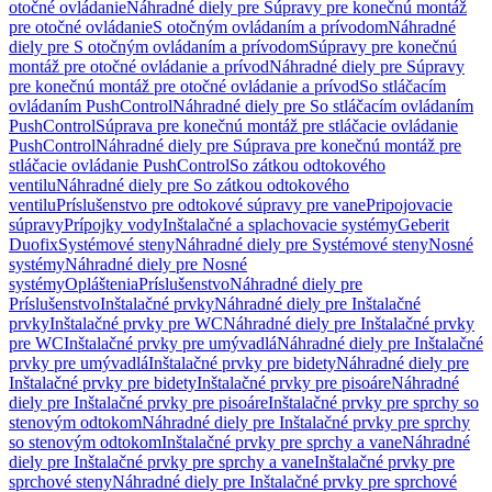
otočné ovládanie
Náhradné diely pre Súpravy pre konečnú montáž
pre otočné ovládanie
S otočným ovládaním a prívodom
Náhradné
diely pre S otočným ovládaním a prívodom
Súpravy pre konečnú
montáž pre otočné ovládanie a prívod
Náhradné diely pre Súpravy
pre konečnú montáž pre otočné ovládanie a prívod
So stláčacím
ovládaním PushControl
Náhradné diely pre So stláčacím ovládaním
PushControl
Súprava pre konečnú montáž pre stláčacie ovládanie
PushControl
Náhradné diely pre Súprava pre konečnú montáž pre
stláčacie ovládanie PushControl
So zátkou odtokového
ventilu
Náhradné diely pre So zátkou odtokového
ventilu
Príslušenstvo pre odtokové súpravy pre vane
Pripojovacie
súpravy
Prípojky vody
Inštalačné a splachovacie systémy
Geberit
Duofix
Systémové steny
Náhradné diely pre Systémové steny
Nosné
systémy
Náhradné diely pre Nosné
systémy
Opláštenia
Príslušenstvo
Náhradné diely pre
Príslušenstvo
Inštalačné prvky
Náhradné diely pre Inštalačné
prvky
Inštalačné prvky pre WC
Náhradné diely pre Inštalačné prvky
pre WC
Inštalačné prvky pre umývadlá
Náhradné diely pre Inštalačné
prvky pre umývadlá
Inštalačné prvky pre bidety
Náhradné diely pre
Inštalačné prvky pre bidety
Inštalačné prvky pre pisoáre
Náhradné
diely pre Inštalačné prvky pre pisoáre
Inštalačné prvky pre sprchy so
stenovým odtokom
Náhradné diely pre Inštalačné prvky pre sprchy
so stenovým odtokom
Inštalačné prvky pre sprchy a vane
Náhradné
diely pre Inštalačné prvky pre sprchy a vane
Inštalačné prvky pre
sprchové steny
Náhradné diely pre Inštalačné prvky pre sprchové