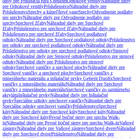
diely pre Pripájacia rúra s hrdlom
Odtokové ventily
Náhradné diely
pre Odtokové ventily
Príslušenstvo
Náhradné diely pre
Príslušenstvo
Sprchy a kúpeľňové vane
Sprchy
Odvodnenie podlahy
pre sprchy
Náhradné diely pre Odvodnenie podlahy pre
sprchy
Sprchové žľaby
Náhradné diely pre Sprchové
žľaby
Príslušenstvo pre sprchové žľaby
Náhradné diely pre
Príslušenstvo pre sprchové žľaby
Sprchové podlahové
odtoky
Náhradné diely pre Sprchové podlahové odtoky
Príslušenstvo
pre odtoky pre sprchové podlahové odtoky
Náhradné diely pre
Príslušenstvo pre odtoky pre sprchové podlahové odtoky
Stenové
odtoky
Náhradné diely pre Stenové odtoky
Príslušenstvo pre stenové
odtoky
Náhradné diely pre Príslušenstvo pre stenové
odtoky
Sprchové vaničky a sprchové plochy
Náhradné diely pre
Sprchové vaničky a sprchové plochy
Sprchové vaničky z
minerálneho materiálu a inštalačné prvky Geberit Duofix
Sprchové
vaničky z minerálneho materiálu
Náhradné diely pre Sprchové
vaničky z minerálneho materiálu
Sprchové vaničky zo sanitárneho
akrylátu
Inštalačné prvky
Náhradné diely pre Inštalačné
prvky
Špeciálne odtoky sprchovej vaničky
Náhradné diely pre
Špeciálne odtoky sprchovej vaničky
Príslušenstvo
Sprchové
kúty
Náhradné diely pre Sprchové kúty
Sprchové kúty
Náhradné
diely pre Sprchové kúty
Pevné bočné steny pre sprchu Walk-
in
Náhradné diely pre Pevné bočné steny pre sprchu Walk-in
Vaňové
zásteny
Náhradné diely pre Vaňové zásteny
Sprchové dvere
Náhradné
diely pre Sprchové dvere
Príslušenstvo
Náhradné diely pre