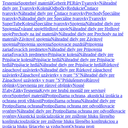
Tesnenia
Spotrebný materiál
Geberit PE
Rúry
Tvarovky
Náhradné
diely pre Tvarovky
Kolená
Odbočky
Redukcie
Čistiace
tvarovky
Náhradné diely pre Čistiace tvarovky
Prechody
Špeciálne
tvarovky
Náhradné diely pre Špeciálne tvarovky
Tvarovky
SuperTube
Kolená
Špeciálne tvarovky
Spojenia
Náhradné diely pre
Spojenia
Zvárané spoje
Hrdlové spoje
Náhradné diely pre Hrdlové
spoje
Prechody na iné materiály
Náhradné diely pre Prechody na iné
materiály
Závitové spojenia
Náhradné diely pre Závitové
spojenia
Pripojenia spojenia
Spojovacie puzdrá
Pripojenia
zariaďovacích predmetov
Náhradné diely pre Pripojenia
zariaďovacích predmetov
Pripájacie kolená
Náhradné diely pre
Pripájacie kolená
Pripájacie hrdlá
Náhradné diely pre Pripájacie
hrdlá
Pripájacie hrdlá
Náhradné diely pre Pripájacie hrdlá
Rúrkové
zápachové uzávierky
Náhradné diely pre Rúrkové zápachové
uzávierky
Zápachové uzávierky v tvare "S"
Náhradné diely pre
Zápachové uzávierky v tvare "S"
Príslušenstvo
Rúrové
objímky
Upevnenia pre rúrové objímky
Nosné
žľaby
Zátky
Tesnenia
Kryty pre hrubú montáž pre servisný
otvor
Spotrebný materiál
Protipožiarna ochrana, akustická izolácia a
ochrana proti vlhkosti
Protipožiarna ochrana
Náhradné diely pre
Protipožiarna ochrana
Protipožiarna ochrana pre odvodňovacie
systémy
Náhradné diely pre Protipožiarna ochrana pre odvodňovacie
systémy
Akustická izolácia
Izolácie pre zníženie hluku šíreného
konštrukciou
Izolácie pre zníženie hluku šíreného konštrukciou a
izolácia hluku šíriaceho sa vzduchom
Ochrana proti