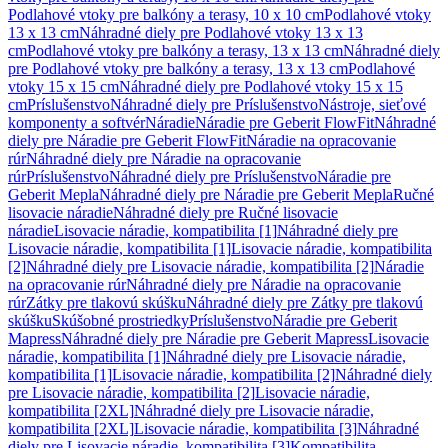
Podlahové vtoky pre balkóny a terasy, 10 x 10 cm
Podlahové vtoky
13 x 13 cm
Náhradné diely pre Podlahové vtoky 13 x 13
cm
Podlahové vtoky pre balkóny a terasy, 13 x 13 cm
Náhradné diely
pre Podlahové vtoky pre balkóny a terasy, 13 x 13 cm
Podlahové
vtoky 15 x 15 cm
Náhradné diely pre Podlahové vtoky 15 x 15
cm
Príslušenstvo
Náhradné diely pre Príslušenstvo
Nástroje, sieťové
komponenty a softvér
Náradie
Náradie pre Geberit FlowFit
Náhradné
diely pre Náradie pre Geberit FlowFit
Náradie na opracovanie
rúr
Náhradné diely pre Náradie na opracovanie
rúr
Príslušenstvo
Náhradné diely pre Príslušenstvo
Náradie pre
Geberit Mepla
Náhradné diely pre Náradie pre Geberit Mepla
Ručné
lisovacie náradie
Náhradné diely pre Ručné lisovacie
náradie
Lisovacie náradie, kompatibilita [1]
Náhradné diely pre
Lisovacie náradie, kompatibilita [1]
Lisovacie náradie, kompatibilita
[2]
Náhradné diely pre Lisovacie náradie, kompatibilita [2]
Náradie
na opracovanie rúr
Náhradné diely pre Náradie na opracovanie
rúr
Zátky pre tlakovú skúšku
Náhradné diely pre Zátky pre tlakovú
skúšku
Skúšobné prostriedky
Príslušenstvo
Náradie pre Geberit
Mapress
Náhradné diely pre Náradie pre Geberit Mapress
Lisovacie
náradie, kompatibilita [1]
Náhradné diely pre Lisovacie náradie,
kompatibilita [1]
Lisovacie náradie, kompatibilita [2]
Náhradné diely
pre Lisovacie náradie, kompatibilita [2]
Lisovacie náradie,
kompatibilita [2XL]
Náhradné diely pre Lisovacie náradie,
kompatibilita [2XL]
Lisovacie náradie, kompatibilita [3]
Náhradné
diely pre Lisovacie náradie, kompatibilita [3]
Kompatibilita