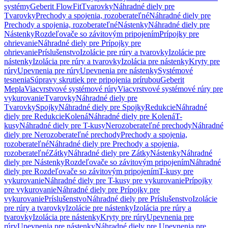
systémy
Geberit FlowFit
Tvarovky
Náhradné diely pre
Tvarovky
Prechody a spojenia, rozoberateľné
Náhradné diely pre
Prechody a spojenia, rozoberateľné
Nástenky
Náhradné diely pre
Nástenky
Rozdeľovače so závitovým pripojením
Prípojky pre
ohrievanie
Náhradné diely pre Prípojky pre
ohrievanie
Príslušenstvo
Izolácie pre rúry a tvarovky
Izolácie pre
nástenky
Izolácia pre rúry a tvarovky
Izolácia pre nástenky
Kryty pre
rúry
Upevnenia pre rúry
Upevnenia pre nástenky
Systémové
tesnenia
Súpravy skrutiek pre pripojenia prírubou
Geberit
Mepla
Viacvrstvové systémové rúry
Viacvrstvové systémové rúry pre
vykurovanie
Tvarovky
Náhradné diely pre
Tvarovky
Spojky
Náhradné diely pre Spojky
Redukcie
Náhradné
diely pre Redukcie
Kolená
Náhradné diely pre Kolená
T-
kusy
Náhradné diely pre T-kusy
Nerozoberateľné prechody
Náhradné
diely pre Nerozoberateľné prechody
Prechody a spojenia,
rozoberateľné
Náhradné diely pre Prechody a spojenia,
rozoberateľné
Zátky
Náhradné diely pre Zátky
Nástenky
Náhradné
diely pre Nástenky
Rozdeľovače so závitovým pripojením
Náhradné
diely pre Rozdeľovače so závitovým pripojením
T-kusy pre
vykurovanie
Náhradné diely pre T-kusy pre vykurovanie
Prípojky
pre vykurovanie
Náhradné diely pre Prípojky pre
vykurovanie
Príslušenstvo
Náhradné diely pre Príslušenstvo
Izolácie
pre rúry a tvarovky
Izolácie pre nástenky
Izolácia pre rúry a
tvarovky
Izolácia pre nástenky
Kryty pre rúry
Upevnenia pre
rúry
Upevnenia pre nástenky
Náhradné diely pre Upevnenia pre