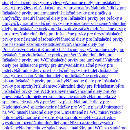
steny
Inštalačné prvky pre výlevky
Náhradné diely pre Inštalačné
prvky pre výlevky
Inštalačné prvky pre armatúry
Náhradné diely pre
Inštalačné prvky pre armatúry
Inštalačné prvky pre práčky a
umývačky riadu
Náhradné diely pre Inštalačné prvky pre práčky a
umývačky riadu
Inštalačné prvky pre konzolové zaťaženie
Náhradné
diely pre Inštalačné prvky pre konzolové zaťaženie
Inštalačné prvky
pre drezy
Náhradné diely pre Inštalačné prvky pre drezy
Inštalačné
prvky pre nástenné zásobníky
Náhradné diely pre Inštalačné prvky
pre nástenné zásobníky
Príslušenstvo
Náhradné diely pre
Príslušenstvo
Geberit Kombifix
Inštalačné prvky
Náhradné diely pre
Inštalačné prvky
Inštalačné prvky pre WC
Náhradné diely pre
Inštalačné prvky pre WC
Inštalačné prvky pre umývadlá
Náhradné
diely pre Inštalačné prvky pre umývadlá
Inštalačné prvky pre
bidety
Náhradné diely pre Inštalačné prvky pre bidety
Inštalačné
prvky pre pisoáre
Náhradné diely pre Inštalačné prvky pre
pisoáre
Inštalačné prvky pre sprchy
Náhradné diely pre Inštalačné
prvky pre sprchy
Príslušenstvo
Náhradné diely pre Príslušenstvo
Pre
inštalačné prvky pre WC
Pre upevnenia
Náhradné diely pre Pre
upevnenia
Nadomietkové splachovacie nádržky
Nadomietkové
splachovacie nádržky pre WC, z plastu
Náhradné diely pre
Nadomietkové splachovacie nádržky pre WC, z plastu
Umiestnené
na WC mise
Náhradné diely pre Umiestnené na WC mise
Vysoko
položené
Náhradné diely pre Vysoko položené
Nízko a stredne
vysoko položené
Náhradné diely pre Nízko a stredne vysoko
položené
Nadomietkové splachovacie nádržky pre WC, zo sanitárnej