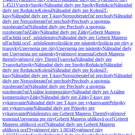
1.4521
Vsuvky
Spojky
Náhradné diely pre Spojky
Redukcie
Náhradné
diely pre Redukcie
Kolená
Náhradné diely pre Kolená
T-
kusy
Náhradné diely pre T-kusy
Nerozoberateľné prechody
Náhradné
diely pre Nerozoberateľné prechody
Prechody a spojenia,
rozoberateľné
Náhradné diely pre Prechody a spojenia,
rozoberateľné
Zátky
Náhradné diely pre Zátky
Geberit Mapress
ušľachtilá oceľ, príslušenstvo
Náhradné diely pre Geberit Mapress
ušľachtilá oceľ, príslušenstvo
Izolácie pre nástenky
Izolácia pre rúry a
tvarovky
Upevnenia pre rúry
Upevnenia pre nástenky
Náhradné diely
pre Upevnenia pre nástenky
Systémové tesnenia
Geberit Mapress
therm
Systémové rúry Therm
Tvarovka
Náhradné diely pre
Tvarovka
Spojky
Náhradné diely pre Spojky
Redukcie
Náhradné
diely pre Redukcie
Kolená
Náhradné diely pre Kolená
T-
kusy
Náhradné diely pre T-kusy
Nerozoberateľné prechody
Náhradné
diely pre Nerozoberateľné prechody
Prechody a spojenia,
rozoberateľné
Náhradné diely pre Prechody a spojenia,
rozoberateľné
Axiálne kompenzátory
Náhradné diely pre Axiálne
kompenzátory
Zátky
Náhradné diely pre Zátky
T-kusy pre
vykurovanie
Náhradné diely pre T-kusy pre vykurovanie
Prípojky
pre vykurovanie
Náhradné diely pre Prípojky pre
vykurovanie
Príslušenstvo pre Geberit Mapress Therm
Systémové
tesnenia
Upevnenia pre rúry
Geberit Mapress uhlíková oceľ
Geberit
Mapress uhlíková oceľ
Náhradné diely pre Geberit Mapress
uhlíková oceľ
Systémové rúry 1.0034
Systémové rúry