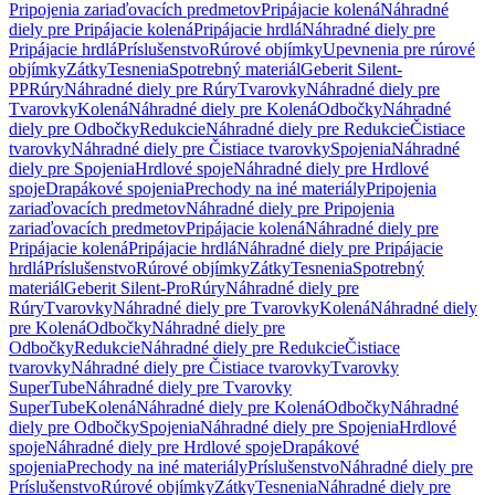
Pripojenia zariaďovacích predmetov
Pripájacie kolená
Náhradné
diely pre Pripájacie kolená
Pripájacie hrdlá
Náhradné diely pre
Pripájacie hrdlá
Príslušenstvo
Rúrové objímky
Upevnenia pre rúrové
objímky
Zátky
Tesnenia
Spotrebný materiál
Geberit Silent-
PP
Rúry
Náhradné diely pre Rúry
Tvarovky
Náhradné diely pre
Tvarovky
Kolená
Náhradné diely pre Kolená
Odbočky
Náhradné
diely pre Odbočky
Redukcie
Náhradné diely pre Redukcie
Čistiace
tvarovky
Náhradné diely pre Čistiace tvarovky
Spojenia
Náhradné
diely pre Spojenia
Hrdlové spoje
Náhradné diely pre Hrdlové
spoje
Drapákové spojenia
Prechody na iné materiály
Pripojenia
zariaďovacích predmetov
Náhradné diely pre Pripojenia
zariaďovacích predmetov
Pripájacie kolená
Náhradné diely pre
Pripájacie kolená
Pripájacie hrdlá
Náhradné diely pre Pripájacie
hrdlá
Príslušenstvo
Rúrové objímky
Zátky
Tesnenia
Spotrebný
materiál
Geberit Silent-Pro
Rúry
Náhradné diely pre
Rúry
Tvarovky
Náhradné diely pre Tvarovky
Kolená
Náhradné diely
pre Kolená
Odbočky
Náhradné diely pre
Odbočky
Redukcie
Náhradné diely pre Redukcie
Čistiace
tvarovky
Náhradné diely pre Čistiace tvarovky
Tvarovky
SuperTube
Náhradné diely pre Tvarovky
SuperTube
Kolená
Náhradné diely pre Kolená
Odbočky
Náhradné
diely pre Odbočky
Spojenia
Náhradné diely pre Spojenia
Hrdlové
spoje
Náhradné diely pre Hrdlové spoje
Drapákové
spojenia
Prechody na iné materiály
Príslušenstvo
Náhradné diely pre
Príslušenstvo
Rúrové objímky
Zátky
Tesnenia
Náhradné diely pre