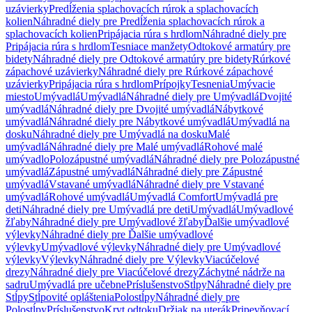
uzávierky
Predĺženia splachovacích rúrok a splachovacích
kolien
Náhradné diely pre Predĺženia splachovacích rúrok a
splachovacích kolien
Pripájacia rúra s hrdlom
Náhradné diely pre
Pripájacia rúra s hrdlom
Tesniace manžety
Odtokové armatúry pre
bidety
Náhradné diely pre Odtokové armatúry pre bidety
Rúrkové
zápachové uzávierky
Náhradné diely pre Rúrkové zápachové
uzávierky
Pripájacia rúra s hrdlom
Prípojky
Tesnenia
Umývacie
miesto
Umývadlá
Umývadlá
Náhradné diely pre Umývadlá
Dvojité
umývadlá
Náhradné diely pre Dvojité umývadlá
Nábytkové
umývadlá
Náhradné diely pre Nábytkové umývadlá
Umývadlá na
dosku
Náhradné diely pre Umývadlá na dosku
Malé
umývadlá
Náhradné diely pre Malé umývadlá
Rohové malé
umývadlo
Polozápustné umývadlá
Náhradné diely pre Polozápustné
umývadlá
Zápustné umývadlá
Náhradné diely pre Zápustné
umývadlá
Vstavané umývadlá
Náhradné diely pre Vstavané
umývadlá
Rohové umývadlá
Umývadlá Comfort
Umývadlá pre
deti
Náhradné diely pre Umývadlá pre deti
Umývadlá
Umývadlové
žľaby
Náhradné diely pre Umývadlové žľaby
Ďalšie umývadlové
výlevky
Náhradné diely pre Ďalšie umývadlové
výlevky
Umývadlové výlevky
Náhradné diely pre Umývadlové
výlevky
Výlevky
Náhradné diely pre Výlevky
Viacúčelové
drezy
Náhradné diely pre Viacúčelové drezy
Záchytné nádrže na
sadru
Umývadlá pre učebne
Príslušenstvo
Stĺpy
Náhradné diely pre
Stĺpy
Stĺpovité opláštenia
Polostĺpy
Náhradné diely pre
Polostĺpy
Príslušenstvo
Kryt odtoku
Držiak na uterák
Pripevňovací