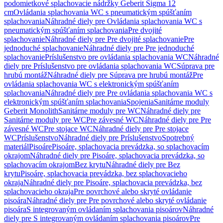
podomietkové splachovacie nádržky Geberit Sigma 12
cm
Ovládania splachovania WC s pneumatickým spúšťaním
splachovania
Náhradné diely pre Ovládania splachovania WC s
pneumatickým spúšťaním splachovania
Pre dvojité
splachovanie
Náhradné diely pre Pre dvojité splachovanie
Pre
jednoduché splachovanie
Náhradné diely pre Pre jednoduché
splachovanie
Príslušenstvo pre ovládania splachovania WC
Náhradné
diely pre Príslušenstvo pre ovládania splachovania WC
Súprava pre
hrubú montáž
Náhradné diely pre Súprava pre hrubú montáž
Pre
ovládania splachovania WC s elektronickým spúšťaním
splachovania
Náhradné diely pre Pre ovládania splachovania WC s
elektronickým spúšťaním splachovania
Spojenia
Sanitárne moduly
Geberit Monolith
Sanitárne moduly pre WC
Náhradné diely pre
Sanitárne moduly pre WC
Pre závesné WC
Náhradné diely pre Pre
závesné WC
Pre stojace WC
Náhradné diely pre Pre stojace
WC
Príslušenstvo
Náhradné diely pre Príslušenstvo
Spotrebný
materiál
Pisoáre
Pisoáre, splachovacia prevádzka, so splachovacím
okrajom
Náhradné diely pre Pisoáre, splachovacia prevádzka, so
splachovacím okrajom
Bez krytu
Náhradné diely pre Bez
krytu
Pisoáre, splachovacia prevádzka, bez splachovacieho
okraja
Náhradné diely pre Pisoáre, splachovacia prevádzka, bez
splachovacieho okraja
Pre povrchové alebo skryté ovládanie
pisoára
Náhradné diely pre Pre povrchové alebo skryté ovládanie
pisoára
S integrovaným ovládaním splachovania pisoárov
Náhradné
diely pre S integrovaným ovládaním splachovania pisoárov
Pre