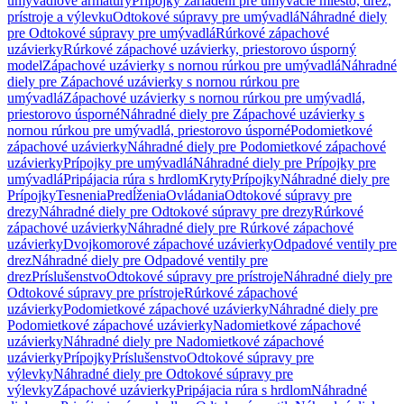
umývadlové armatúry
Prípojky zariadení pre umývacie miesto, drez,
prístroje a výlevku
Odtokové súpravy pre umývadlá
Náhradné diely
pre Odtokové súpravy pre umývadlá
Rúrkové zápachové
uzávierky
Rúrkové zápachové uzávierky, priestorovo úsporný
model
Zápachové uzávierky s nornou rúrkou pre umývadlá
Náhradné
diely pre Zápachové uzávierky s nornou rúrkou pre
umývadlá
Zápachové uzávierky s nornou rúrkou pre umývadlá,
priestorovo úsporné
Náhradné diely pre Zápachové uzávierky s
nornou rúrkou pre umývadlá, priestorovo úsporné
Podomietkové
zápachové uzávierky
Náhradné diely pre Podomietkové zápachové
uzávierky
Prípojky pre umývadlá
Náhradné diely pre Prípojky pre
umývadlá
Pripájacia rúra s hrdlom
Kryty
Prípojky
Náhradné diely pre
Prípojky
Tesnenia
Predĺženia
Ovládania
Odtokové súpravy pre
drezy
Náhradné diely pre Odtokové súpravy pre drezy
Rúrkové
zápachové uzávierky
Náhradné diely pre Rúrkové zápachové
uzávierky
Dvojkomorové zápachové uzávierky
Odpadové ventily pre
drez
Náhradné diely pre Odpadové ventily pre
drez
Príslušenstvo
Odtokové súpravy pre prístroje
Náhradné diely pre
Odtokové súpravy pre prístroje
Rúrkové zápachové
uzávierky
Podomietkové zápachové uzávierky
Náhradné diely pre
Podomietkové zápachové uzávierky
Nadomietkové zápachové
uzávierky
Náhradné diely pre Nadomietkové zápachové
uzávierky
Prípojky
Príslušenstvo
Odtokové súpravy pre
výlevky
Náhradné diely pre Odtokové súpravy pre
výlevky
Zápachové uzávierky
Pripájacia rúra s hrdlom
Náhradné