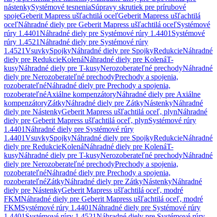
nástenky
Systémové tesnenia
Súpravy skrutiek pre prírubové
spoje
Geberit Mapress ušľachtilá oceľ
Geberit Mapress ušľachtilá
oceľ
Náhradné diely pre Geberit Mapress ušľachtilá oceľ
Systémové
rúry 1.4401
Náhradné diely pre Systémové rúry 1.4401
Systémové
rúry 1.4521
Náhradné diely pre Systémové rúry
1.4521
Vsuvky
Spojky
Náhradné diely pre Spojky
Redukcie
Náhradné
diely pre Redukcie
Kolená
Náhradné diely pre Kolená
T-
kusy
Náhradné diely pre T-kusy
Nerozoberateľné prechody
Náhradné
diely pre Nerozoberateľné prechody
Prechody a spojenia,
rozoberateľné
Náhradné diely pre Prechody a spojenia,
rozoberateľné
Axiálne kompenzátory
Náhradné diely pre Axiálne
kompenzátory
Zátky
Náhradné diely pre Zátky
Nástenky
Náhradné
diely pre Nástenky
Geberit Mapress ušľachtilá oceľ, plyn
Náhradné
diely pre Geberit Mapress ušľachtilá oceľ, plyn
Systémové rúry
1.4401
Náhradné diely pre Systémové rúry
1.4401
Vsuvky
Spojky
Náhradné diely pre Spojky
Redukcie
Náhradné
diely pre Redukcie
Kolená
Náhradné diely pre Kolená
T-
kusy
Náhradné diely pre T-kusy
Nerozoberateľné prechody
Náhradné
diely pre Nerozoberateľné prechody
Prechody a spojenia,
rozoberateľné
Náhradné diely pre Prechody a spojenia,
rozoberateľné
Zátky
Náhradné diely pre Zátky
Nástenky
Náhradné
diely pre Nástenky
Geberit Mapress ušľachtilá oceľ, modré
FKM
Náhradné diely pre Geberit Mapress ušľachtilá oceľ, modré
FKM
Systémové rúry 1.4401
Náhradné diely pre Systémové rúry
1.4401
Systémové rúry 1.4521
Náhradné diely pre Systémové rúry