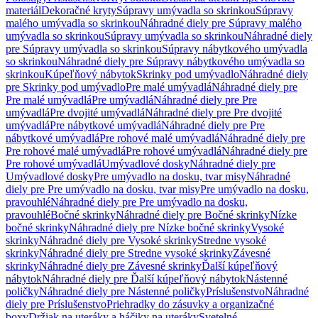
materiál
Dekoračné kryty
Súpravy umývadla so skrinkou
Súpravy
malého umývadla so skrinkou
Náhradné diely pre Súpravy malého
umývadla so skrinkou
Súpravy umývadla so skrinkou
Náhradné diely
pre Súpravy umývadla so skrinkou
Súpravy nábytkového umývadla
so skrinkou
Náhradné diely pre Súpravy nábytkového umývadla so
skrinkou
Kúpeľňový nábytok
Skrinky pod umývadlo
Náhradné diely
pre Skrinky pod umývadlo
Pre malé umývadlá
Náhradné diely pre
Pre malé umývadlá
Pre umývadlá
Náhradné diely pre Pre
umývadlá
Pre dvojité umývadlá
Náhradné diely pre Pre dvojité
umývadlá
Pre nábytkové umývadlá
Náhradné diely pre Pre
nábytkové umývadlá
Pre rohové malé umývadlá
Náhradné diely pre
Pre rohové malé umývadlá
Pre rohové umývadlá
Náhradné diely pre
Pre rohové umývadlá
Umývadlové dosky
Náhradné diely pre
Umývadlové dosky
Pre umývadlo na dosku, tvar misy
Náhradné
diely pre Pre umývadlo na dosku, tvar misy
Pre umývadlo na dosku,
pravouhlé
Náhradné diely pre Pre umývadlo na dosku,
pravouhlé
Bočné skrinky
Náhradné diely pre Bočné skrinky
Nízke
bočné skrinky
Náhradné diely pre Nízke bočné skrinky
Vysoké
skrinky
Náhradné diely pre Vysoké skrinky
Stredne vysoké
skrinky
Náhradné diely pre Stredne vysoké skrinky
Závesné
skrinky
Náhradné diely pre Závesné skrinky
Ďalší kúpeľňový
nábytok
Náhradné diely pre Ďalší kúpeľňový nábytok
Nástenné
poličky
Náhradné diely pre Nástenné poličky
Príslušenstvo
Náhradné
diely pre Príslušenstvo
Priehradky do zásuvky a organizačné
boxy
Držiak na uteráky a háčiky na uteráky
Svetelné