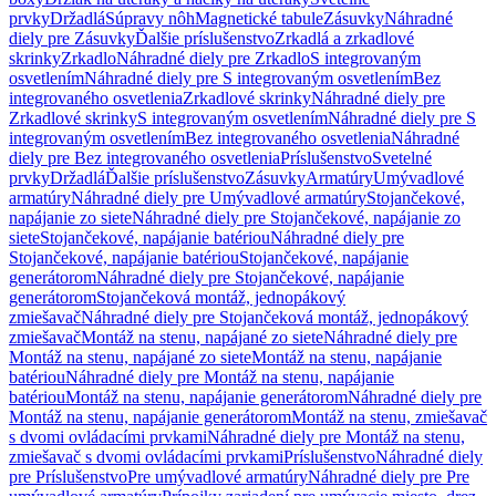
prvky
Držadlá
Súpravy nôh
Magnetické tabule
Zásuvky
Náhradné
diely pre Zásuvky
Ďalšie príslušenstvo
Zrkadlá a zrkadlové
skrinky
Zrkadlo
Náhradné diely pre Zrkadlo
S integrovaným
osvetlením
Náhradné diely pre S integrovaným osvetlením
Bez
integrovaného osvetlenia
Zrkadlové skrinky
Náhradné diely pre
Zrkadlové skrinky
S integrovaným osvetlením
Náhradné diely pre S
integrovaným osvetlením
Bez integrovaného osvetlenia
Náhradné
diely pre Bez integrovaného osvetlenia
Príslušenstvo
Svetelné
prvky
Držadlá
Ďalšie príslušenstvo
Zásuvky
Armatúry
Umývadlové
armatúry
Náhradné diely pre Umývadlové armatúry
Stojančekové,
napájanie zo siete
Náhradné diely pre Stojančekové, napájanie zo
siete
Stojančekové, napájanie batériou
Náhradné diely pre
Stojančekové, napájanie batériou
Stojančekové, napájanie
generátorom
Náhradné diely pre Stojančekové, napájanie
generátorom
Stojančeková montáž, jednopákový
zmiešavač
Náhradné diely pre Stojančeková montáž, jednopákový
zmiešavač
Montáž na stenu, napájané zo siete
Náhradné diely pre
Montáž na stenu, napájané zo siete
Montáž na stenu, napájanie
batériou
Náhradné diely pre Montáž na stenu, napájanie
batériou
Montáž na stenu, napájanie generátorom
Náhradné diely pre
Montáž na stenu, napájanie generátorom
Montáž na stenu, zmiešavač
s dvomi ovládacími prvkami
Náhradné diely pre Montáž na stenu,
zmiešavač s dvomi ovládacími prvkami
Príslušenstvo
Náhradné diely
pre Príslušenstvo
Pre umývadlové armatúry
Náhradné diely pre Pre