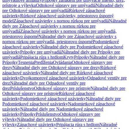
umývadlové armatúry
Prípojky zariadení pre umývacie miesto, drez,
prístroje a výlevku
Odtokové súpravy pre umývadlá
Náhradné diely
pre Odtokové súpravy pre umývadlá
Rúrkové zápachové
uzávierky
Rúrkové zápachové uzávierky, priestorovo úsporný
model
Zápachové uzávierky s nornou rúrkou pre umývadlá
Náhradné
diely pre Zápachové uzávierky s nornou rúrkou pre
umývadlá
Zápachové uzávierky s nornou rúrkou pre umývadlá,
priestorovo úsporné
Náhradné diely pre Zápachové uzávierky s
nornou rúrkou pre umývadlá, priestorovo úsporné
Podomietkové
zápachové uzávierky
Náhradné diely pre Podomietkové zápachové
uzávierky
Prípojky pre umývadlá
Náhradné diely pre Prípojky pre
umývadlá
Pripájacia rúra s hrdlom
Kryty
Prípojky
Náhradné diely pre
Prípojky
Tesnenia
Predĺženia
Ovládania
Odtokové súpravy pre
drezy
Náhradné diely pre Odtokové súpravy pre drezy
Rúrkové
zápachové uzávierky
Náhradné diely pre Rúrkové zápachové
uzávierky
Dvojkomorové zápachové uzávierky
Odpadové ventily pre
drez
Náhradné diely pre Odpadové ventily pre
drez
Príslušenstvo
Odtokové súpravy pre prístroje
Náhradné diely pre
Odtokové súpravy pre prístroje
Rúrkové zápachové
uzávierky
Podomietkové zápachové uzávierky
Náhradné diely pre
Podomietkové zápachové uzávierky
Nadomietkové zápachové
uzávierky
Náhradné diely pre Nadomietkové zápachové
uzávierky
Prípojky
Príslušenstvo
Odtokové súpravy pre
výlevky
Náhradné diely pre Odtokové súpravy pre
výlevky
Zápachové uzávierky
Pripájacia rúra s hrdlom
Náhradné