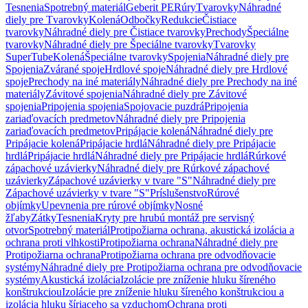
Tesnenia
Spotrebný materiál
Geberit PE
Rúry
Tvarovky
Náhradné
diely pre Tvarovky
Kolená
Odbočky
Redukcie
Čistiace
tvarovky
Náhradné diely pre Čistiace tvarovky
Prechody
Špeciálne
tvarovky
Náhradné diely pre Špeciálne tvarovky
Tvarovky
SuperTube
Kolená
Špeciálne tvarovky
Spojenia
Náhradné diely pre
Spojenia
Zvárané spoje
Hrdlové spoje
Náhradné diely pre Hrdlové
spoje
Prechody na iné materiály
Náhradné diely pre Prechody na iné
materiály
Závitové spojenia
Náhradné diely pre Závitové
spojenia
Pripojenia spojenia
Spojovacie puzdrá
Pripojenia
zariaďovacích predmetov
Náhradné diely pre Pripojenia
zariaďovacích predmetov
Pripájacie kolená
Náhradné diely pre
Pripájacie kolená
Pripájacie hrdlá
Náhradné diely pre Pripájacie
hrdlá
Pripájacie hrdlá
Náhradné diely pre Pripájacie hrdlá
Rúrkové
zápachové uzávierky
Náhradné diely pre Rúrkové zápachové
uzávierky
Zápachové uzávierky v tvare "S"
Náhradné diely pre
Zápachové uzávierky v tvare "S"
Príslušenstvo
Rúrové
objímky
Upevnenia pre rúrové objímky
Nosné
žľaby
Zátky
Tesnenia
Kryty pre hrubú montáž pre servisný
otvor
Spotrebný materiál
Protipožiarna ochrana, akustická izolácia a
ochrana proti vlhkosti
Protipožiarna ochrana
Náhradné diely pre
Protipožiarna ochrana
Protipožiarna ochrana pre odvodňovacie
systémy
Náhradné diely pre Protipožiarna ochrana pre odvodňovacie
systémy
Akustická izolácia
Izolácie pre zníženie hluku šíreného
konštrukciou
Izolácie pre zníženie hluku šíreného konštrukciou a
izolácia hluku šíriaceho sa vzduchom
Ochrana proti