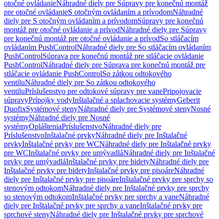
otočné ovládanie
Náhradné diely pre Súpravy pre konečnú montáž
pre otočné ovládanie
S otočným ovládaním a prívodom
Náhradné
diely pre S otočným ovládaním a prívodom
Súpravy pre konečnú
montáž pre otočné ovládanie a prívod
Náhradné diely pre Súpravy
pre konečnú montáž pre otočné ovládanie a prívod
So stláčacím
ovládaním PushControl
Náhradné diely pre So stláčacím ovládaním
PushControl
Súprava pre konečnú montáž pre stláčacie ovládanie
PushControl
Náhradné diely pre Súprava pre konečnú montáž pre
stláčacie ovládanie PushControl
So zátkou odtokového
ventilu
Náhradné diely pre So zátkou odtokového
ventilu
Príslušenstvo pre odtokové súpravy pre vane
Pripojovacie
súpravy
Prípojky vody
Inštalačné a splachovacie systémy
Geberit
Duofix
Systémové steny
Náhradné diely pre Systémové steny
Nosné
systémy
Náhradné diely pre Nosné
systémy
Opláštenia
Príslušenstvo
Náhradné diely pre
Príslušenstvo
Inštalačné prvky
Náhradné diely pre Inštalačné
prvky
Inštalačné prvky pre WC
Náhradné diely pre Inštalačné prvky
pre WC
Inštalačné prvky pre umývadlá
Náhradné diely pre Inštalačné
prvky pre umývadlá
Inštalačné prvky pre bidety
Náhradné diely pre
Inštalačné prvky pre bidety
Inštalačné prvky pre pisoáre
Náhradné
diely pre Inštalačné prvky pre pisoáre
Inštalačné prvky pre sprchy so
stenovým odtokom
Náhradné diely pre Inštalačné prvky pre sprchy
so stenovým odtokom
Inštalačné prvky pre sprchy a vane
Náhradné
diely pre Inštalačné prvky pre sprchy a vane
Inštalačné prvky pre
sprchové steny
Náhradné diely pre Inštalačné prvky pre sprchové