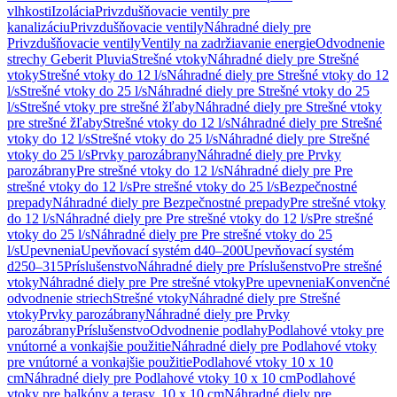
vlhkosti
Izolácia
Privzdušňovacie ventily pre
kanalizáciu
Privzdušňovacie ventily
Náhradné diely pre
Privzdušňovacie ventily
Ventily na zadržiavanie energie
Odvodnenie
strechy Geberit Pluvia
Strešné vtoky
Náhradné diely pre Strešné
vtoky
Strešné vtoky do 12 l/s
Náhradné diely pre Strešné vtoky do 12
l/s
Strešné vtoky do 25 l/s
Náhradné diely pre Strešné vtoky do 25
l/s
Strešné vtoky pre strešné žľaby
Náhradné diely pre Strešné vtoky
pre strešné žľaby
Strešné vtoky do 12 l/s
Náhradné diely pre Strešné
vtoky do 12 l/s
Strešné vtoky do 25 l/s
Náhradné diely pre Strešné
vtoky do 25 l/s
Prvky parozábrany
Náhradné diely pre Prvky
parozábrany
Pre strešné vtoky do 12 l/s
Náhradné diely pre Pre
strešné vtoky do 12 l/s
Pre strešné vtoky do 25 l/s
Bezpečnostné
prepady
Náhradné diely pre Bezpečnostné prepady
Pre strešné vtoky
do 12 l/s
Náhradné diely pre Pre strešné vtoky do 12 l/s
Pre strešné
vtoky do 25 l/s
Náhradné diely pre Pre strešné vtoky do 25
l/s
Upevnenia
Upevňovací systém d40–200
Upevňovací systém
d250–315
Príslušenstvo
Náhradné diely pre Príslušenstvo
Pre strešné
vtoky
Náhradné diely pre Pre strešné vtoky
Pre upevnenia
Konvenčné
odvodnenie striech
Strešné vtoky
Náhradné diely pre Strešné
vtoky
Prvky parozábrany
Náhradné diely pre Prvky
parozábrany
Príslušenstvo
Odvodnenie podlahy
Podlahové vtoky pre
vnútorné a vonkajšie použitie
Náhradné diely pre Podlahové vtoky
pre vnútorné a vonkajšie použitie
Podlahové vtoky 10 x 10
cm
Náhradné diely pre Podlahové vtoky 10 x 10 cm
Podlahové
vtoky pre balkóny a terasy, 10 x 10 cm
Náhradné diely pre