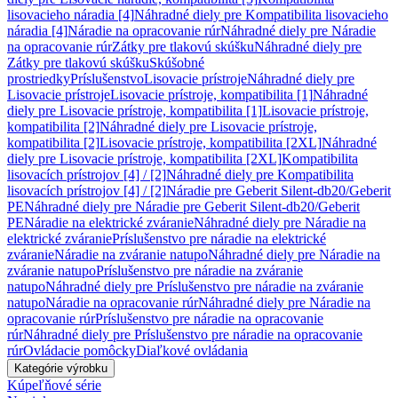
lisovacieho náradia [4]
Náhradné diely pre Kompatibilita lisovacieho
náradia [4]
Náradie na opracovanie rúr
Náhradné diely pre Náradie
na opracovanie rúr
Zátky pre tlakovú skúšku
Náhradné diely pre
Zátky pre tlakovú skúšku
Skúšobné
prostriedky
Príslušenstvo
Lisovacie prístroje
Náhradné diely pre
Lisovacie prístroje
Lisovacie prístroje, kompatibilita [1]
Náhradné
diely pre Lisovacie prístroje, kompatibilita [1]
Lisovacie prístroje,
kompatibilita [2]
Náhradné diely pre Lisovacie prístroje,
kompatibilita [2]
Lisovacie prístroje, kompatibilita [2XL]
Náhradné
diely pre Lisovacie prístroje, kompatibilita [2XL]
Kompatibilita
lisovacích prístrojov [4] / [2]
Náhradné diely pre Kompatibilita
lisovacích prístrojov [4] / [2]
Náradie pre Geberit Silent-db20/Geberit
PE
Náhradné diely pre Náradie pre Geberit Silent-db20/Geberit
PE
Náradie na elektrické zváranie
Náhradné diely pre Náradie na
elektrické zváranie
Príslušenstvo pre náradie na elektrické
zváranie
Náradie na zváranie natupo
Náhradné diely pre Náradie na
zváranie natupo
Príslušenstvo pre náradie na zváranie
natupo
Náhradné diely pre Príslušenstvo pre náradie na zváranie
natupo
Náradie na opracovanie rúr
Náhradné diely pre Náradie na
opracovanie rúr
Príslušenstvo pre náradie na opracovanie
rúr
Náhradné diely pre Príslušenstvo pre náradie na opracovanie
rúr
Ovládacie pomôcky
Diaľkové ovládania
Kategórie výrobku
Kúpeľňové série