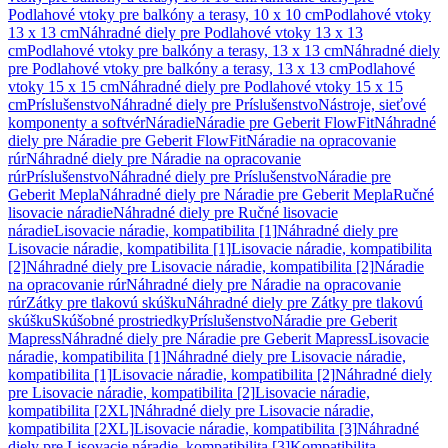
Podlahové vtoky pre balkóny a terasy, 10 x 10 cm
Podlahové vtoky
13 x 13 cm
Náhradné diely pre Podlahové vtoky 13 x 13
cm
Podlahové vtoky pre balkóny a terasy, 13 x 13 cm
Náhradné diely
pre Podlahové vtoky pre balkóny a terasy, 13 x 13 cm
Podlahové
vtoky 15 x 15 cm
Náhradné diely pre Podlahové vtoky 15 x 15
cm
Príslušenstvo
Náhradné diely pre Príslušenstvo
Nástroje, sieťové
komponenty a softvér
Náradie
Náradie pre Geberit FlowFit
Náhradné
diely pre Náradie pre Geberit FlowFit
Náradie na opracovanie
rúr
Náhradné diely pre Náradie na opracovanie
rúr
Príslušenstvo
Náhradné diely pre Príslušenstvo
Náradie pre
Geberit Mepla
Náhradné diely pre Náradie pre Geberit Mepla
Ručné
lisovacie náradie
Náhradné diely pre Ručné lisovacie
náradie
Lisovacie náradie, kompatibilita [1]
Náhradné diely pre
Lisovacie náradie, kompatibilita [1]
Lisovacie náradie, kompatibilita
[2]
Náhradné diely pre Lisovacie náradie, kompatibilita [2]
Náradie
na opracovanie rúr
Náhradné diely pre Náradie na opracovanie
rúr
Zátky pre tlakovú skúšku
Náhradné diely pre Zátky pre tlakovú
skúšku
Skúšobné prostriedky
Príslušenstvo
Náradie pre Geberit
Mapress
Náhradné diely pre Náradie pre Geberit Mapress
Lisovacie
náradie, kompatibilita [1]
Náhradné diely pre Lisovacie náradie,
kompatibilita [1]
Lisovacie náradie, kompatibilita [2]
Náhradné diely
pre Lisovacie náradie, kompatibilita [2]
Lisovacie náradie,
kompatibilita [2XL]
Náhradné diely pre Lisovacie náradie,
kompatibilita [2XL]
Lisovacie náradie, kompatibilita [3]
Náhradné
diely pre Lisovacie náradie, kompatibilita [3]
Kompatibilita