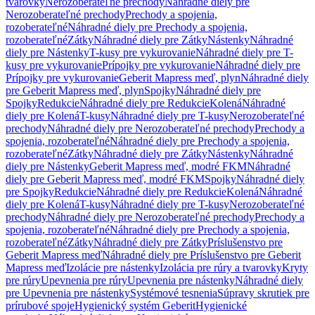
tvarovky
Nerozoberateľné prechody
Náhradné diely pre
Nerozoberateľné prechody
Prechody a spojenia,
rozoberateľné
Náhradné diely pre Prechody a spojenia,
rozoberateľné
Zátky
Náhradné diely pre Zátky
Nástenky
Náhradné
diely pre Nástenky
T-kusy pre vykurovanie
Náhradné diely pre T-
kusy pre vykurovanie
Prípojky pre vykurovanie
Náhradné diely pre
Prípojky pre vykurovanie
Geberit Mapress meď, plyn
Náhradné diely
pre Geberit Mapress meď, plyn
Spojky
Náhradné diely pre
Spojky
Redukcie
Náhradné diely pre Redukcie
Kolená
Náhradné
diely pre Kolená
T-kusy
Náhradné diely pre T-kusy
Nerozoberateľné
prechody
Náhradné diely pre Nerozoberateľné prechody
Prechody a
spojenia, rozoberateľné
Náhradné diely pre Prechody a spojenia,
rozoberateľné
Zátky
Náhradné diely pre Zátky
Nástenky
Náhradné
diely pre Nástenky
Geberit Mapress meď, modré FKM
Náhradné
diely pre Geberit Mapress meď, modré FKM
Spojky
Náhradné diely
pre Spojky
Redukcie
Náhradné diely pre Redukcie
Kolená
Náhradné
diely pre Kolená
T-kusy
Náhradné diely pre T-kusy
Nerozoberateľné
prechody
Náhradné diely pre Nerozoberateľné prechody
Prechody a
spojenia, rozoberateľné
Náhradné diely pre Prechody a spojenia,
rozoberateľné
Zátky
Náhradné diely pre Zátky
Príslušenstvo pre
Geberit Mapress meď
Náhradné diely pre Príslušenstvo pre Geberit
Mapress meď
Izolácie pre nástenky
Izolácia pre rúry a tvarovky
Kryty
pre rúry
Upevnenia pre rúry
Upevnenia pre nástenky
Náhradné diely
pre Upevnenia pre nástenky
Systémové tesnenia
Súpravy skrutiek pre
prírubové spoje
Hygienický systém Geberit
Hygienické