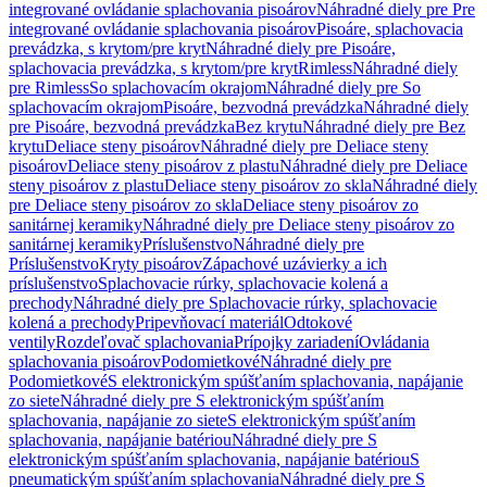
integrované ovládanie splachovania pisoárov
Náhradné diely pre Pre
integrované ovládanie splachovania pisoárov
Pisoáre, splachovacia
prevádzka, s krytom/pre kryt
Náhradné diely pre Pisoáre,
splachovacia prevádzka, s krytom/pre kryt
Rimless
Náhradné diely
pre Rimless
So splachovacím okrajom
Náhradné diely pre So
splachovacím okrajom
Pisoáre, bezvodná prevádzka
Náhradné diely
pre Pisoáre, bezvodná prevádzka
Bez krytu
Náhradné diely pre Bez
krytu
Deliace steny pisoárov
Náhradné diely pre Deliace steny
pisoárov
Deliace steny pisoárov z plastu
Náhradné diely pre Deliace
steny pisoárov z plastu
Deliace steny pisoárov zo skla
Náhradné diely
pre Deliace steny pisoárov zo skla
Deliace steny pisoárov zo
sanitárnej keramiky
Náhradné diely pre Deliace steny pisoárov zo
sanitárnej keramiky
Príslušenstvo
Náhradné diely pre
Príslušenstvo
Kryty pisoárov
Zápachové uzávierky a ich
príslušenstvo
Splachovacie rúrky, splachovacie kolená a
prechody
Náhradné diely pre Splachovacie rúrky, splachovacie
kolená a prechody
Pripevňovací materiál
Odtokové
ventily
Rozdeľovač splachovania
Prípojky zariadení
Ovládania
splachovania pisoárov
Podomietkové
Náhradné diely pre
Podomietkové
S elektronickým spúšťaním splachovania, napájanie
zo siete
Náhradné diely pre S elektronickým spúšťaním
splachovania, napájanie zo siete
S elektronickým spúšťaním
splachovania, napájanie batériou
Náhradné diely pre S
elektronickým spúšťaním splachovania, napájanie batériou
S
pneumatickým spúšťaním splachovania
Náhradné diely pre S