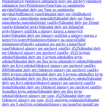
Príslušenstvo
Výklenkové odkladacie boxy pre sprchy
Výklenkové
odkladacie boxy
Príslušenstvo
Vane
Vane zo sanitárneho
akrylátu
Náhradné diely pre Vane zo sanitárneho
akrylátu
Obdĺžnikové vane
Náhradné diely pre Obdĺžnikové
vane
Vane z minerálneho materiálu
Náhradné diely pre Vane z
minerálneho materiálu
Detské vaničky
Náhradné diely pre Detské
vaničky
Inštalačné prvky
Náhradné diely pre Inštalačné
prvky
Súpravy nožičiek a súpravy traverz a stenových
kotiev
Náhradné diely pre Súpravy nožičiek a súpravy traverz a
stenových kotiev
Príslušenstvo
Súpravy na opravu
Ďalšie
príslušenstvo
Prípojky zariadení pre sprchy a kúpeľňové
vane
Odtokové súpravy pre sprchové vaničky, d52
Náhradné diely
pre Odtokové súpravy pre sprchové vaničky, d52
S krytom
odtoku
Náhradné diely pre S krytom odtoku
Bez krytu
odtoku
Náhradné diely pre Bez krytu odtoku
Kryt odtoku
Náhradné
diely pre Kryt odtoku
Odtokové súpravy pre sprchové vaničky,
d90
Náhradné diely pre Odtokové súpravy pre sprchové vaničky,
d90
S krytom odtoku
Náhradné diely pre S krytom odtoku
Bez krytu
odtoku
Náhradné diely pre Bez krytu odtoku
Kryt odtoku
Náhradné
diely pre Kryt odtoku
Odtokové súpravy pre sprchové vaničky
Sestra
Náhradné diely pre Odtokové súpravy pre sprchové vaničky
Sestra
Bez krytu odtoku
Náhradné diely pre Bez krytu
odtoku
Odtokové súpravy pre vane, d52
Náhradné diely pre
Odtokové súpravy pre vane, d52
S otočným ovládaním
Náhradné
diely pre S otočným ovládaním
Súpravy pre konečnú montáž pre