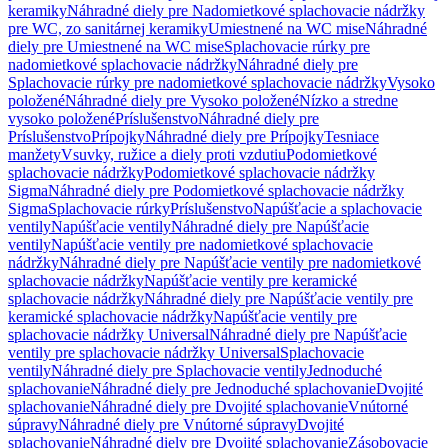
keramiky
Náhradné diely pre Nadomietkové splachovacie nádržky
pre WC, zo sanitárnej keramiky
Umiestnené na WC mise
Náhradné
diely pre Umiestnené na WC mise
Splachovacie rúrky pre
nadomietkové splachovacie nádržky
Náhradné diely pre
Splachovacie rúrky pre nadomietkové splachovacie nádržky
Vysoko
položené
Náhradné diely pre Vysoko položené
Nízko a stredne
vysoko položené
Príslušenstvo
Náhradné diely pre
Príslušenstvo
Prípojky
Náhradné diely pre Prípojky
Tesniace
manžety
Vsuvky, ružice a diely proti vzdutiu
Podomietkové
splachovacie nádržky
Podomietkové splachovacie nádržky
Sigma
Náhradné diely pre Podomietkové splachovacie nádržky
Sigma
Splachovacie rúrky
Príslušenstvo
Napúšťacie a splachovacie
ventily
Napúšťacie ventily
Náhradné diely pre Napúšťacie
ventily
Napúšťacie ventily pre nadomietkové splachovacie
nádržky
Náhradné diely pre Napúšťacie ventily pre nadomietkové
splachovacie nádržky
Napúšťacie ventily pre keramické
splachovacie nádržky
Náhradné diely pre Napúšťacie ventily pre
keramické splachovacie nádržky
Napúšťacie ventily pre
splachovacie nádržky Universal
Náhradné diely pre Napúšťacie
ventily pre splachovacie nádržky Universal
Splachovacie
ventily
Náhradné diely pre Splachovacie ventily
Jednoduché
splachovanie
Náhradné diely pre Jednoduché splachovanie
Dvojité
splachovanie
Náhradné diely pre Dvojité splachovanie
Vnútorné
súpravy
Náhradné diely pre Vnútorné súpravy
Dvojité
splachovanie
Náhradné diely pre Dvojité splachovanie
Zásobovacie