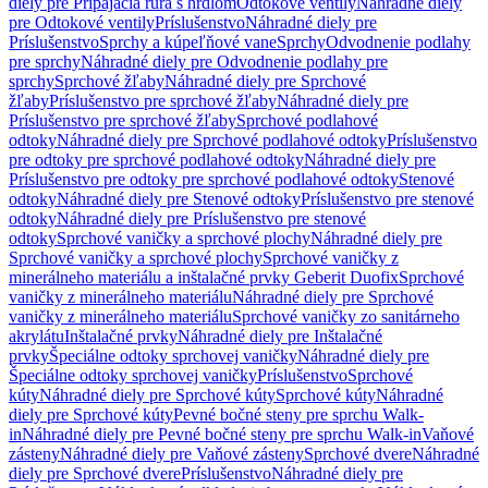
diely pre Pripájacia rúra s hrdlom
Odtokové ventily
Náhradné diely
pre Odtokové ventily
Príslušenstvo
Náhradné diely pre
Príslušenstvo
Sprchy a kúpeľňové vane
Sprchy
Odvodnenie podlahy
pre sprchy
Náhradné diely pre Odvodnenie podlahy pre
sprchy
Sprchové žľaby
Náhradné diely pre Sprchové
žľaby
Príslušenstvo pre sprchové žľaby
Náhradné diely pre
Príslušenstvo pre sprchové žľaby
Sprchové podlahové
odtoky
Náhradné diely pre Sprchové podlahové odtoky
Príslušenstvo
pre odtoky pre sprchové podlahové odtoky
Náhradné diely pre
Príslušenstvo pre odtoky pre sprchové podlahové odtoky
Stenové
odtoky
Náhradné diely pre Stenové odtoky
Príslušenstvo pre stenové
odtoky
Náhradné diely pre Príslušenstvo pre stenové
odtoky
Sprchové vaničky a sprchové plochy
Náhradné diely pre
Sprchové vaničky a sprchové plochy
Sprchové vaničky z
minerálneho materiálu a inštalačné prvky Geberit Duofix
Sprchové
vaničky z minerálneho materiálu
Náhradné diely pre Sprchové
vaničky z minerálneho materiálu
Sprchové vaničky zo sanitárneho
akrylátu
Inštalačné prvky
Náhradné diely pre Inštalačné
prvky
Špeciálne odtoky sprchovej vaničky
Náhradné diely pre
Špeciálne odtoky sprchovej vaničky
Príslušenstvo
Sprchové
kúty
Náhradné diely pre Sprchové kúty
Sprchové kúty
Náhradné
diely pre Sprchové kúty
Pevné bočné steny pre sprchu Walk-
in
Náhradné diely pre Pevné bočné steny pre sprchu Walk-in
Vaňové
zásteny
Náhradné diely pre Vaňové zásteny
Sprchové dvere
Náhradné
diely pre Sprchové dvere
Príslušenstvo
Náhradné diely pre