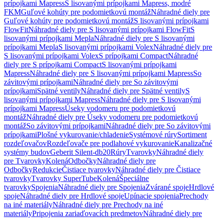
prípojkami Mapress
S lisovanými prípojkami Mapress, modré
FKM
Guľové kohúty pre podomietkovú montáž
Náhradné diely pre
Guľové kohúty pre podomietkovú montáž
S lisovanými prípojkami
FlowFit
Náhradné diely pre S lisovanými prípojkami FlowFit
S
lisovanými prípojkami Mepla
Náhradné diely pre S lisovanými
prípojkami Mepla
S lisovanými prípojkami Volex
Náhradné diely pre
S lisovanými prípojkami Volex
S prípojkami Compact
Náhradné
diely pre S prípojkami Compact
S lisovanými prípojkami
Mapress
Náhradné diely pre S lisovanými prípojkami Mapress
So
závitovými prípojkami
Náhradné diely pre So závitovými
prípojkami
Spätné ventily
Náhradné diely pre Spätné ventily
S
lisovanými prípojkami Mapress
Náhradné diely pre S lisovanými
prípojkami Mapress
Úseky vodomeru pre podomietkovú
montáž
Náhradné diely pre Úseky vodomeru pre podomietkovú
montáž
So závitovými prípojkami
Náhradné diely pre So závitovými
prípojkami
Plošné vykurovanie/chladenie
Systémové rúry
Sortiment
rozdeľovačov
Rozdeľovače pre podlahové vykurovanie
Kanalizačné
systémy budov
Geberit Silent-db20
Rúry
Tvarovky
Náhradné diely
pre Tvarovky
Kolená
Odbočky
Náhradné diely pre
Odbočky
Redukcie
Čistiace tvarovky
Náhradné diely pre Čistiace
tvarovky
Tvarovky SuperTube
Kolená
Špeciálne
tvarovky
Spojenia
Náhradné diely pre Spojenia
Zvárané spoje
Hrdlové
spoje
Náhradné diely pre Hrdlové spoje
Upínacie spojenia
Prechody
na iné materiály
Náhradné diely pre Prechody na iné
materiály
Pripojenia zariaďovacích predmetov
Náhradné diely pre