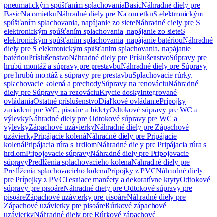
pneumatickým spúšťaním splachovania
Basic
Náhradné diely pre
Basic
Na omietku
Náhradné diely pre Na omietku
S elektronickým
spúšťaním splachovania, napájanie zo siete
Náhradné diely pre S
elektronickým spúšťaním splachovania, napájanie zo siete
S
elektronickým spúšťaním splachovania, napájanie batériou
Náhradné
diely pre S elektronickým spúšťaním splachovania, napájanie
batériou
Príslušenstvo
Náhradné diely pre Príslušenstvo
Súpravy pre
hrubú montáž a súpravy pre prestavbu
Náhradné diely pre Súpravy
pre hrubú montáž a súpravy pre prestavbu
Splachovacie rúrky,
splachovacie kolená a prechody
Súpravy na renováciu
Náhradné
diely pre Súpravy na renováciu
Krycie dosky
Integrované
ovládania
Ostatné príslušenstvo
Diaľkové ovládanie
Prípojky
zariadení pre WC, pisoáre a bidety
Odtokové súpravy pre WC a
výlevky
Náhradné diely pre Odtokové súpravy pre WC a
výlevky
Zápachové uzávierky
Náhradné diely pre Zápachové
uzávierky
Pripájacie kolená
Náhradné diely pre Pripájacie
kolená
Pripájacia rúra s hrdlom
Náhradné diely pre Pripájacia rúra s
hrdlom
Pripojovacie súpravy
Náhradné diely pre Pripojovacie
súpravy
Predĺženia splachovacieho kolena
Náhradné diely pre
Predĺženia splachovacieho kolena
Prípojky z PVC
Náhradné diely
pre Prípojky z PVC
Tesniace manžety a dekoratívne kryty
Odtokové
súpravy pre pisoáre
Náhradné diely pre Odtokové súpravy pre
pisoáre
Zápachové uzávierky pre pisoáre
Náhradné diely pre
Zápachové uzávierky pre pisoáre
Rúrkové zápachové
uzávierky
Náhradné diely pre Rúrkové zápachové