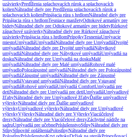
uzávierky
Predĺženia splachovacích rúrok a splachovacích
kolien
Náhradné diely pre Predĺženia splachovacích rúrok a
splachovacích kolien
Pripájacia rúra s hrdlom
Náhradné diely pre
Pripájacia rúra s hrdlom
Tesniace manžety
Odtokové armatúry pre
bidety
Náhradné diely pre Odtokové armatúry pre bidety
Rúrkové
zápachové uzávierky
Náhradné diely pre Rúrkové zápachové
uzávierky
Pripájacia rúra s hrdlom
Prípojky
Tesnenia
Umývacie
miesto
Umývadlá
Umývadlá
Náhradné diely pre Umývadlá
Dvojité
umývadlá
Náhradné diely pre Dvojité umývadlá
Nábytkové
umývadlá
Náhradné diely pre Nábytkové umývadlá
Umývadlá na
dosku
Náhradné diely pre Umývadlá na dosku
Malé
umývadlá
Náhradné diely pre Malé umývadlá
Rohové malé
umývadlo
Polozápustné umývadlá
Náhradné diely pre Polozápustné
umývadlá
Zápustné umývadlá
Náhradné diely pre Zápustné
umývadlá
Vstavané umývadlá
Náhradné diely pre Vstavané
umývadlá
Rohové umývadlá
Umývadlá Comfort
Umývadlá pre
deti
Náhradné diely pre Umývadlá pre deti
Umývadlá
Umývadlové
žľaby
Náhradné diely pre Umývadlové žľaby
Ďalšie umývadlové
výlevky
Náhradné diely pre Ďalšie umývadlové
výlevky
Umývadlové výlevky
Náhradné diely pre Umývadlové
výlevky
Výlevky
Náhradné diely pre Výlevky
Viacúčelové
drezy
Náhradné diely pre Viacúčelové drezy
Záchytné nádrže na
sadru
Umývadlá pre učebne
Príslušenstvo
Stĺpy
Náhradné diely pre
Stĺpy
Stĺpovité opláštenia
Polostĺpy
Náhradné diely pre
Polostĺpy
Príslušenstvo
Kryt odtoku
Držiak na uterák
Pripevňovací