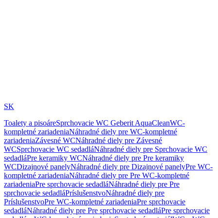
SK
Toalety a pisoáre
Sprchovacie WC Geberit AquaClean
WC-
kompletné zariadenia
Náhradné diely pre WC-kompletné
zariadenia
Závesné WC
Náhradné diely pre Závesné
WC
Sprchovacie WC sedadlá
Náhradné diely pre Sprchovacie WC
sedadlá
Pre keramiky WC
Náhradné diely pre Pre keramiky
WC
Dizajnové panely
Náhradné diely pre Dizajnové panely
Pre WC-
kompletné zariadenia
Náhradné diely pre Pre WC-kompletné
zariadenia
Pre sprchovacie sedadlá
Náhradné diely pre Pre
sprchovacie sedadlá
Príslušenstvo
Náhradné diely pre
Príslušenstvo
Pre WC-kompletné zariadenia
Pre sprchovacie
sedadlá
Náhradné diely pre Pre sprchovacie sedadlá
Pre sprchovacie