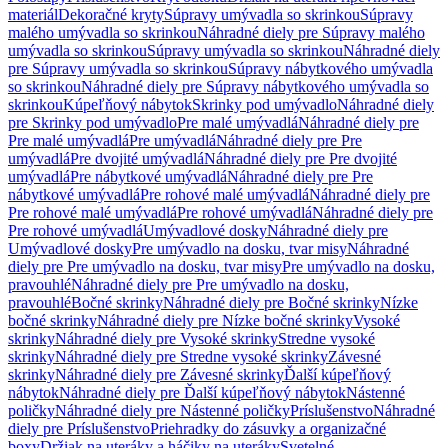
materiál
Dekoračné kryty
Súpravy umývadla so skrinkou
Súpravy
malého umývadla so skrinkou
Náhradné diely pre Súpravy malého
umývadla so skrinkou
Súpravy umývadla so skrinkou
Náhradné diely
pre Súpravy umývadla so skrinkou
Súpravy nábytkového umývadla
so skrinkou
Náhradné diely pre Súpravy nábytkového umývadla so
skrinkou
Kúpeľňový nábytok
Skrinky pod umývadlo
Náhradné diely
pre Skrinky pod umývadlo
Pre malé umývadlá
Náhradné diely pre
Pre malé umývadlá
Pre umývadlá
Náhradné diely pre Pre
umývadlá
Pre dvojité umývadlá
Náhradné diely pre Pre dvojité
umývadlá
Pre nábytkové umývadlá
Náhradné diely pre Pre
nábytkové umývadlá
Pre rohové malé umývadlá
Náhradné diely pre
Pre rohové malé umývadlá
Pre rohové umývadlá
Náhradné diely pre
Pre rohové umývadlá
Umývadlové dosky
Náhradné diely pre
Umývadlové dosky
Pre umývadlo na dosku, tvar misy
Náhradné
diely pre Pre umývadlo na dosku, tvar misy
Pre umývadlo na dosku,
pravouhlé
Náhradné diely pre Pre umývadlo na dosku,
pravouhlé
Bočné skrinky
Náhradné diely pre Bočné skrinky
Nízke
bočné skrinky
Náhradné diely pre Nízke bočné skrinky
Vysoké
skrinky
Náhradné diely pre Vysoké skrinky
Stredne vysoké
skrinky
Náhradné diely pre Stredne vysoké skrinky
Závesné
skrinky
Náhradné diely pre Závesné skrinky
Ďalší kúpeľňový
nábytok
Náhradné diely pre Ďalší kúpeľňový nábytok
Nástenné
poličky
Náhradné diely pre Nástenné poličky
Príslušenstvo
Náhradné
diely pre Príslušenstvo
Priehradky do zásuvky a organizačné
boxy
Držiak na uteráky a háčiky na uteráky
Svetelné