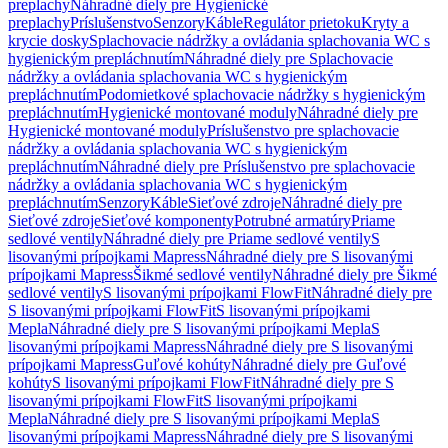
preplachy
Náhradné diely pre Hygienické
preplachy
Príslušenstvo
Senzory
Káble
Regulátor prietoku
Kryty a
krycie dosky
Splachovacie nádržky a ovládania splachovania WC s
hygienickým prepláchnutím
Náhradné diely pre Splachovacie
nádržky a ovládania splachovania WC s hygienickým
prepláchnutím
Podomietkové splachovacie nádržky s hygienickým
prepláchnutím
Hygienické montované moduly
Náhradné diely pre
Hygienické montované moduly
Príslušenstvo pre splachovacie
nádržky a ovládania splachovania WC s hygienickým
prepláchnutím
Náhradné diely pre Príslušenstvo pre splachovacie
nádržky a ovládania splachovania WC s hygienickým
prepláchnutím
Senzory
Káble
Sieťové zdroje
Náhradné diely pre
Sieťové zdroje
Sieťové komponenty
Potrubné armatúry
Priame
sedlové ventily
Náhradné diely pre Priame sedlové ventily
S
lisovanými prípojkami Mapress
Náhradné diely pre S lisovanými
prípojkami Mapress
Šikmé sedlové ventily
Náhradné diely pre Šikmé
sedlové ventily
S lisovanými prípojkami FlowFit
Náhradné diely pre
S lisovanými prípojkami FlowFit
S lisovanými prípojkami
Mepla
Náhradné diely pre S lisovanými prípojkami Mepla
S
lisovanými prípojkami Mapress
Náhradné diely pre S lisovanými
prípojkami Mapress
Guľové kohúty
Náhradné diely pre Guľové
kohúty
S lisovanými prípojkami FlowFit
Náhradné diely pre S
lisovanými prípojkami FlowFit
S lisovanými prípojkami
Mepla
Náhradné diely pre S lisovanými prípojkami Mepla
S
lisovanými prípojkami Mapress
Náhradné diely pre S lisovanými