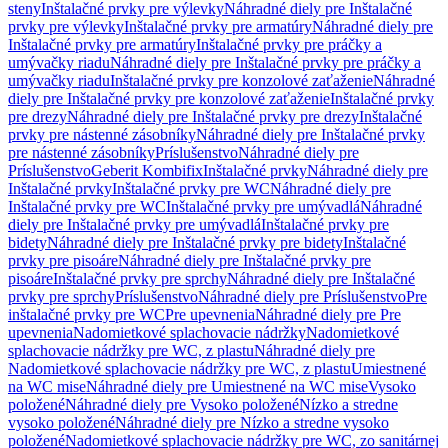
steny
Inštalačné prvky pre výlevky
Náhradné diely pre Inštalačné
prvky pre výlevky
Inštalačné prvky pre armatúry
Náhradné diely pre
Inštalačné prvky pre armatúry
Inštalačné prvky pre práčky a
umývačky riadu
Náhradné diely pre Inštalačné prvky pre práčky a
umývačky riadu
Inštalačné prvky pre konzolové zaťaženie
Náhradné
diely pre Inštalačné prvky pre konzolové zaťaženie
Inštalačné prvky
pre drezy
Náhradné diely pre Inštalačné prvky pre drezy
Inštalačné
prvky pre nástenné zásobníky
Náhradné diely pre Inštalačné prvky
pre nástenné zásobníky
Príslušenstvo
Náhradné diely pre
Príslušenstvo
Geberit Kombifix
Inštalačné prvky
Náhradné diely pre
Inštalačné prvky
Inštalačné prvky pre WC
Náhradné diely pre
Inštalačné prvky pre WC
Inštalačné prvky pre umývadlá
Náhradné
diely pre Inštalačné prvky pre umývadlá
Inštalačné prvky pre
bidety
Náhradné diely pre Inštalačné prvky pre bidety
Inštalačné
prvky pre pisoáre
Náhradné diely pre Inštalačné prvky pre
pisoáre
Inštalačné prvky pre sprchy
Náhradné diely pre Inštalačné
prvky pre sprchy
Príslušenstvo
Náhradné diely pre Príslušenstvo
Pre
inštalačné prvky pre WC
Pre upevnenia
Náhradné diely pre Pre
upevnenia
Nadomietkové splachovacie nádržky
Nadomietkové
splachovacie nádržky pre WC, z plastu
Náhradné diely pre
Nadomietkové splachovacie nádržky pre WC, z plastu
Umiestnené
na WC mise
Náhradné diely pre Umiestnené na WC mise
Vysoko
položené
Náhradné diely pre Vysoko položené
Nízko a stredne
vysoko položené
Náhradné diely pre Nízko a stredne vysoko
položené
Nadomietkové splachovacie nádržky pre WC, zo sanitárnej