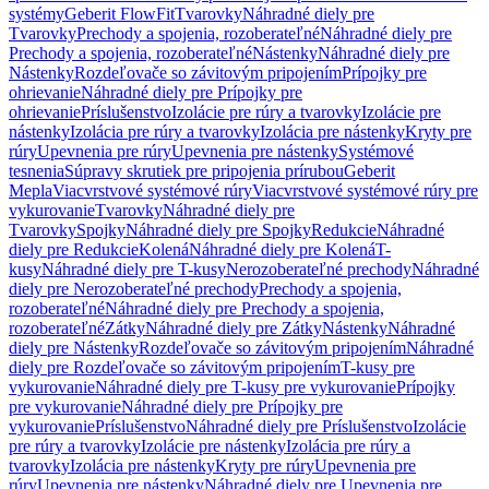
systémy
Geberit FlowFit
Tvarovky
Náhradné diely pre
Tvarovky
Prechody a spojenia, rozoberateľné
Náhradné diely pre
Prechody a spojenia, rozoberateľné
Nástenky
Náhradné diely pre
Nástenky
Rozdeľovače so závitovým pripojením
Prípojky pre
ohrievanie
Náhradné diely pre Prípojky pre
ohrievanie
Príslušenstvo
Izolácie pre rúry a tvarovky
Izolácie pre
nástenky
Izolácia pre rúry a tvarovky
Izolácia pre nástenky
Kryty pre
rúry
Upevnenia pre rúry
Upevnenia pre nástenky
Systémové
tesnenia
Súpravy skrutiek pre pripojenia prírubou
Geberit
Mepla
Viacvrstvové systémové rúry
Viacvrstvové systémové rúry pre
vykurovanie
Tvarovky
Náhradné diely pre
Tvarovky
Spojky
Náhradné diely pre Spojky
Redukcie
Náhradné
diely pre Redukcie
Kolená
Náhradné diely pre Kolená
T-
kusy
Náhradné diely pre T-kusy
Nerozoberateľné prechody
Náhradné
diely pre Nerozoberateľné prechody
Prechody a spojenia,
rozoberateľné
Náhradné diely pre Prechody a spojenia,
rozoberateľné
Zátky
Náhradné diely pre Zátky
Nástenky
Náhradné
diely pre Nástenky
Rozdeľovače so závitovým pripojením
Náhradné
diely pre Rozdeľovače so závitovým pripojením
T-kusy pre
vykurovanie
Náhradné diely pre T-kusy pre vykurovanie
Prípojky
pre vykurovanie
Náhradné diely pre Prípojky pre
vykurovanie
Príslušenstvo
Náhradné diely pre Príslušenstvo
Izolácie
pre rúry a tvarovky
Izolácie pre nástenky
Izolácia pre rúry a
tvarovky
Izolácia pre nástenky
Kryty pre rúry
Upevnenia pre
rúry
Upevnenia pre nástenky
Náhradné diely pre Upevnenia pre