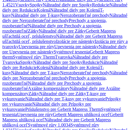
1.4521
Vsuvky
Spojky
Náhradné diely pre Spojky
Redukcie
Náhradné
diely pre Redukcie
Kolená
Náhradné diely pre Kolená
T-
kusy
Náhradné diely pre T-kusy
Nerozoberateľné prechody
Náhradné
diely pre Nerozoberateľné prechody
Prechody a spojenia,
rozoberateľné
Náhradné diely pre Prechody a spojenia,
rozoberateľné
Zátky
Náhradné diely pre Zátky
Geberit Mapress
ušľachtilá oceľ, príslušenstvo
Náhradné diely pre Geberit Mapress
ušľachtilá oceľ, príslušenstvo
Izolácie pre nástenky
Izolácia pre rúry a
tvarovky
Upevnenia pre rúry
Upevnenia pre nástenky
Náhradné diely
pre Upevnenia pre nástenky
Systémové tesnenia
Geberit Mapress
therm
Systémové rúry Therm
Tvarovka
Náhradné diely pre
Tvarovka
Spojky
Náhradné diely pre Spojky
Redukcie
Náhradné
diely pre Redukcie
Kolená
Náhradné diely pre Kolená
T-
kusy
Náhradné diely pre T-kusy
Nerozoberateľné prechody
Náhradné
diely pre Nerozoberateľné prechody
Prechody a spojenia,
rozoberateľné
Náhradné diely pre Prechody a spojenia,
rozoberateľné
Axiálne kompenzátory
Náhradné diely pre Axiálne
kompenzátory
Zátky
Náhradné diely pre Zátky
T-kusy pre
vykurovanie
Náhradné diely pre T-kusy pre vykurovanie
Prípojky
pre vykurovanie
Náhradné diely pre Prípojky pre
vykurovanie
Príslušenstvo pre Geberit Mapress Therm
Systémové
tesnenia
Upevnenia pre rúry
Geberit Mapress uhlíková oceľ
Geberit
Mapress uhlíková oceľ
Náhradné diely pre Geberit Mapress
uhlíková oceľ
Systémové rúry 1.0034
Systémové rúry