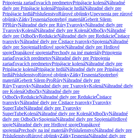
Pripojenia zariaďovacích predmetov
Pripájacie kolená
Náhradné
diely pre Pripájacie kolená
Pripájacie hrdlá
Náhradné diely pre
Pripájacie hrdlá
Príslušenstvo
Rúrové objímky
Upevnenia pre rúrové
objímky
Zátky
Tesnenia
Spotrebný materiál
Geberit Silent-
PP
Rúry
Náhradné diely pre Rúry
Tvarovky
Náhradné diely pre
Tvarovky
Kolená
Náhradné diely pre Kolená
Odbočky
Náhradné
diely pre Odbočky
Redukcie
Náhradné diely pre Redukcie
Čistiace
tvarovky
Náhradné diely pre Čistiace tvarovky
Spojenia
Náhradné
diely pre Spojenia
Hrdlové spoje
Náhradné diely pre Hrdlové
spoje
Drapákové spojenia
Prechody na iné materiály
Pripojenia
zariaďovacích predmetov
Náhradné diely pre Pripojenia
zariaďovacích predmetov
Pripájacie kolená
Náhradné diely pre
Pripájacie kolená
Pripájacie hrdlá
Náhradné diely pre Pripájacie
hrdlá
Príslušenstvo
Rúrové objímky
Zátky
Tesnenia
Spotrebný
materiál
Geberit Silent-Pro
Rúry
Náhradné diely pre
Rúry
Tvarovky
Náhradné diely pre Tvarovky
Kolená
Náhradné diely
pre Kolená
Odbočky
Náhradné diely pre
Odbočky
Redukcie
Náhradné diely pre Redukcie
Čistiace
tvarovky
Náhradné diely pre Čistiace tvarovky
Tvarovky
SuperTube
Náhradné diely pre Tvarovky
SuperTube
Kolená
Náhradné diely pre Kolená
Odbočky
Náhradné
diely pre Odbočky
Spojenia
Náhradné diely pre Spojenia
Hrdlové
spoje
Náhradné diely pre Hrdlové spoje
Drapákové
spojenia
Prechody na iné materiály
Príslušenstvo
Náhradné diely pre
Príslušenstvo
Rúrové objímky
Zátky
Tesnenia
Náhradné diely pre