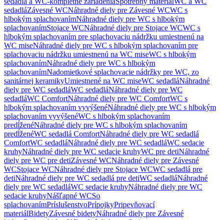
sedadlá a WC-kompletné zariadenia
Spotrebný materiál
WC a WC
sedadlá
Závesné WC
Náhradné diely pre Závesné WC
WC s
hlbokým splachovaním
Náhradné diely pre WC s hlbokým
splachovaním
Stojace WC
Náhradné diely pre Stojace WC
WC s
hlbokým splachovaním pre splachovaciu nádržku umiestnenú na
WC mise
Náhradné diely pre WC s hlbokým splachovaním pre
splachovaciu nádržku umiestnenú na WC mise
WC s hlbokým
splachovaním
Náhradné diely pre WC s hlbokým
splachovaním
Nadomietkové splachovacie nádržky pre WC, zo
sanitárnej keramiky
Umiestnené na WC mise
WC sedadlá
Náhradné
diely pre WC sedadlá
WC sedadlá
Náhradné diely pre WC
sedadlá
WC Comfort
Náhradné diely pre WC Comfort
WC s
hlbokým splachovaním vyvýšené
Náhradné diely pre WC s hlbokým
splachovaním vyvýšené
WC s hlbokým splachovaním
predĺžené
Náhradné diely pre WC s hlbokým splachovaním
predĺžené
WC sedadlá Comfort
Náhradné diely pre WC sedadlá
Comfort
WC sedadlá
Náhradné diely pre WC sedadlá
WC sedacie
kruhy
Náhradné diely pre WC sedacie kruhy
WC pre deti
Náhradné
diely pre WC pre deti
Závesné WC
Náhradné diely pre Závesné
WC
Stojace WC
Náhradné diely pre Stojace WC
WC sedadlá pre
deti
Náhradné diely pre WC sedadlá pre deti
WC sedadlá
Náhradné
diely pre WC sedadlá
WC sedacie kruhy
Náhradné diely pre WC
sedacie kruhy
Nášľapné WC
So
splachovaním
Príslušenstvo
Prípojky
Pripevňovací
materiál
Bidety
Závesné bidety
Náhradné diely pre Závesné