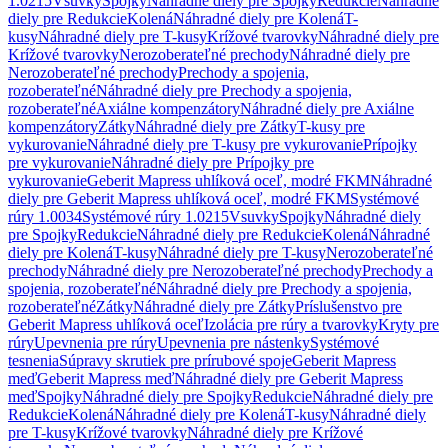
1.0215
Vsuvky
Spojky
Náhradné diely pre Spojky
Redukcie
Náhradné
diely pre Redukcie
Kolená
Náhradné diely pre Kolená
T-
kusy
Náhradné diely pre T-kusy
Krížové tvarovky
Náhradné diely pre
Krížové tvarovky
Nerozoberateľné prechody
Náhradné diely pre
Nerozoberateľné prechody
Prechody a spojenia,
rozoberateľné
Náhradné diely pre Prechody a spojenia,
rozoberateľné
Axiálne kompenzátory
Náhradné diely pre Axiálne
kompenzátory
Zátky
Náhradné diely pre Zátky
T-kusy pre
vykurovanie
Náhradné diely pre T-kusy pre vykurovanie
Prípojky
pre vykurovanie
Náhradné diely pre Prípojky pre
vykurovanie
Geberit Mapress uhlíková oceľ, modré FKM
Náhradné
diely pre Geberit Mapress uhlíková oceľ, modré FKM
Systémové
rúry 1.0034
Systémové rúry 1.0215
Vsuvky
Spojky
Náhradné diely
pre Spojky
Redukcie
Náhradné diely pre Redukcie
Kolená
Náhradné
diely pre Kolená
T-kusy
Náhradné diely pre T-kusy
Nerozoberateľné
prechody
Náhradné diely pre Nerozoberateľné prechody
Prechody a
spojenia, rozoberateľné
Náhradné diely pre Prechody a spojenia,
rozoberateľné
Zátky
Náhradné diely pre Zátky
Príslušenstvo pre
Geberit Mapress uhlíková oceľ
Izolácia pre rúry a tvarovky
Kryty pre
rúry
Upevnenia pre rúry
Upevnenia pre nástenky
Systémové
tesnenia
Súpravy skrutiek pre prírubové spoje
Geberit Mapress
meď
Geberit Mapress meď
Náhradné diely pre Geberit Mapress
meď
Spojky
Náhradné diely pre Spojky
Redukcie
Náhradné diely pre
Redukcie
Kolená
Náhradné diely pre Kolená
T-kusy
Náhradné diely
pre T-kusy
Krížové tvarovky
Náhradné diely pre Krížové