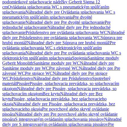
podomietkové splachovacie nádržky Geberit Sigma 12
cm
Ovládania splachovania WC s pneumatickým spúšťaním
splachovania
Náhradné diely pre Ovládania splachovania WC s
pneumatickým spúšťaním splachovania
Pre dvojité
splachovanie
Náhradné diely pre Pre dvojité splachovanie
Pre
jednoduché splachovanie
Náhradné diely pre Pre jednoduché
splachovanie
Príslušenstvo pre ovládania splachovania WC
Náhradné
diely pre Príslušenstvo pre ovládania splachovania WC
Súprava pre
hrubú montáž
Náhradné diely pre Súprava pre hrubú montáž
Pre
ovládania splachovania WC s elektronickým spúšťaním
splachovania
Náhradné diely pre Pre ovládania splachovania WC s
elektronickým spúšťaním splachovania
Spojenia
Sanitárne moduly
Geberit Monolith
Sanitárne moduly pre WC
Náhradné diely pre
Sanitárne moduly pre WC
Pre závesné WC
Náhradné diely pre Pre
závesné WC
Pre stojace WC
Náhradné diely pre Pre stojace
WC
Príslušenstvo
Náhradné diely pre Príslušenstvo
Spotrebný
materiál
Pisoáre
Pisoáre, splachovacia prevádzka, so splachovacím
okrajom
Náhradné diely pre Pisoáre, splachovacia prevádzka, so
splachovacím okrajom
Bez krytu
Náhradné diely pre Bez
krytu
Pisoáre, splachovacia prevádzka, bez splachovacieho
okraja
Náhradné diely pre Pisoáre, splachovacia prevádzka, bez
splachovacieho okraja
Pre povrchové alebo skryté ovládanie
pisoára
Náhradné diely pre Pre povrchové alebo skryté ovládanie
pisoára
S integrovaným ovládaním splachovania pisoárov
Náhradné
diely pre S integrovaným ovládaním splachovania pisoárov
Pre