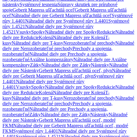
nástenky
Systémové tesnenia
Súpravy skrutiek pre prírubové
spoje
Geberit Mapress ušľachtilá oceľ
Geberit Mapress ušľachtilá
oceľ
Náhradné diely pre Geberit Mapress ušľachtilá oceľ
Systémové
rúry 1.4401
Náhradné diely pre Systémové rúry 1.4401
Systémové
rúry 1.4521
Náhradné diely pre Systémové rúry
1.4521
Vsuvky
Spojky
Náhradné diely pre Spojky
Redukcie
Náhradné
diely pre Redukcie
Kolená
Náhradné diely pre Kolená
T-
kusy
Náhradné diely pre T-kusy
Nerozoberateľné prechody
Náhradné
diely pre Nerozoberateľné prechody
Prechody a spojenia,
rozoberateľné
Náhradné diely pre Prechody a spojenia,
rozoberateľné
Axiálne kompenzátory
Náhradné diely pre Axiálne
kompenzátory
Zátky
Náhradné diely pre Zátky
Nástenky
Náhradné
diely pre Nástenky
Geberit Mapress ušľachtilá oceľ, plyn
Náhradné
diely pre Geberit Mapress ušľachtilá oceľ, plyn
Systémové rúry
1.4401
Náhradné diely pre Systémové rúry
1.4401
Vsuvky
Spojky
Náhradné diely pre Spojky
Redukcie
Náhradné
diely pre Redukcie
Kolená
Náhradné diely pre Kolená
T-
kusy
Náhradné diely pre T-kusy
Nerozoberateľné prechody
Náhradné
diely pre Nerozoberateľné prechody
Prechody a spojenia,
rozoberateľné
Náhradné diely pre Prechody a spojenia,
rozoberateľné
Zátky
Náhradné diely pre Zátky
Nástenky
Náhradné
diely pre Nástenky
Geberit Mapress ušľachtilá oceľ, modré
FKM
Náhradné diely pre Geberit Mapress ušľachtilá oceľ, modré
FKM
Systémové rúry 1.4401
Náhradné diely pre Systémové rúry
1.4401
Systémové rúry 1.4521
Náhradné diely pre Systémové rúry