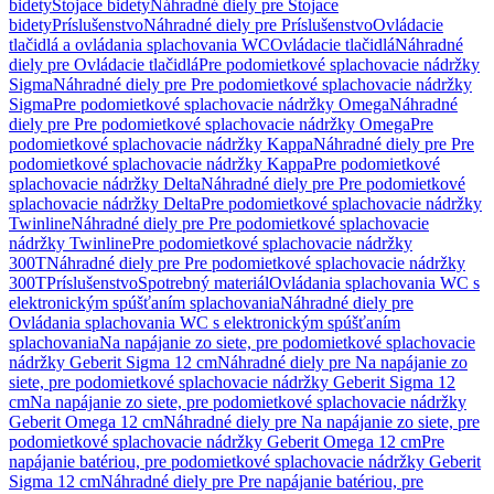
bidety
Stojace bidety
Náhradné diely pre Stojace
bidety
Príslušenstvo
Náhradné diely pre Príslušenstvo
Ovládacie
tlačidlá a ovládania splachovania WC
Ovládacie tlačidlá
Náhradné
diely pre Ovládacie tlačidlá
Pre podomietkové splachovacie nádržky
Sigma
Náhradné diely pre Pre podomietkové splachovacie nádržky
Sigma
Pre podomietkové splachovacie nádržky Omega
Náhradné
diely pre Pre podomietkové splachovacie nádržky Omega
Pre
podomietkové splachovacie nádržky Kappa
Náhradné diely pre Pre
podomietkové splachovacie nádržky Kappa
Pre podomietkové
splachovacie nádržky Delta
Náhradné diely pre Pre podomietkové
splachovacie nádržky Delta
Pre podomietkové splachovacie nádržky
Twinline
Náhradné diely pre Pre podomietkové splachovacie
nádržky Twinline
Pre podomietkové splachovacie nádržky
300T
Náhradné diely pre Pre podomietkové splachovacie nádržky
300T
Príslušenstvo
Spotrebný materiál
Ovládania splachovania WC s
elektronickým spúšťaním splachovania
Náhradné diely pre
Ovládania splachovania WC s elektronickým spúšťaním
splachovania
Na napájanie zo siete, pre podomietkové splachovacie
nádržky Geberit Sigma 12 cm
Náhradné diely pre Na napájanie zo
siete, pre podomietkové splachovacie nádržky Geberit Sigma 12
cm
Na napájanie zo siete, pre podomietkové splachovacie nádržky
Geberit Omega 12 cm
Náhradné diely pre Na napájanie zo siete, pre
podomietkové splachovacie nádržky Geberit Omega 12 cm
Pre
napájanie batériou, pre podomietkové splachovacie nádržky Geberit
Sigma 12 cm
Náhradné diely pre Pre napájanie batériou, pre