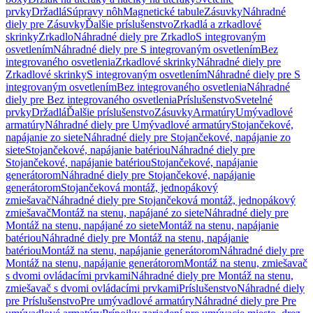
prvky
Držadlá
Súpravy nôh
Magnetické tabule
Zásuvky
Náhradné
diely pre Zásuvky
Ďalšie príslušenstvo
Zrkadlá a zrkadlové
skrinky
Zrkadlo
Náhradné diely pre Zrkadlo
S integrovaným
osvetlením
Náhradné diely pre S integrovaným osvetlením
Bez
integrovaného osvetlenia
Zrkadlové skrinky
Náhradné diely pre
Zrkadlové skrinky
S integrovaným osvetlením
Náhradné diely pre S
integrovaným osvetlením
Bez integrovaného osvetlenia
Náhradné
diely pre Bez integrovaného osvetlenia
Príslušenstvo
Svetelné
prvky
Držadlá
Ďalšie príslušenstvo
Zásuvky
Armatúry
Umývadlové
armatúry
Náhradné diely pre Umývadlové armatúry
Stojančekové,
napájanie zo siete
Náhradné diely pre Stojančekové, napájanie zo
siete
Stojančekové, napájanie batériou
Náhradné diely pre
Stojančekové, napájanie batériou
Stojančekové, napájanie
generátorom
Náhradné diely pre Stojančekové, napájanie
generátorom
Stojančeková montáž, jednopákový
zmiešavač
Náhradné diely pre Stojančeková montáž, jednopákový
zmiešavač
Montáž na stenu, napájané zo siete
Náhradné diely pre
Montáž na stenu, napájané zo siete
Montáž na stenu, napájanie
batériou
Náhradné diely pre Montáž na stenu, napájanie
batériou
Montáž na stenu, napájanie generátorom
Náhradné diely pre
Montáž na stenu, napájanie generátorom
Montáž na stenu, zmiešavač
s dvomi ovládacími prvkami
Náhradné diely pre Montáž na stenu,
zmiešavač s dvomi ovládacími prvkami
Príslušenstvo
Náhradné diely
pre Príslušenstvo
Pre umývadlové armatúry
Náhradné diely pre Pre