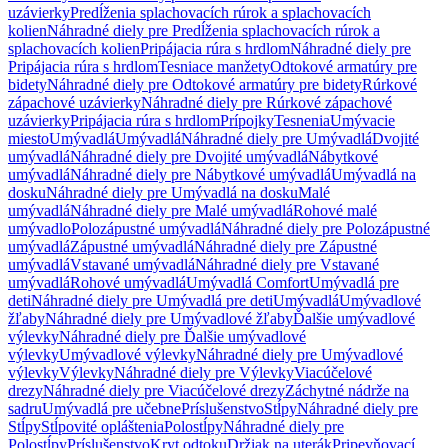
uzávierky
Predĺženia splachovacích rúrok a splachovacích
kolien
Náhradné diely pre Predĺženia splachovacích rúrok a
splachovacích kolien
Pripájacia rúra s hrdlom
Náhradné diely pre
Pripájacia rúra s hrdlom
Tesniace manžety
Odtokové armatúry pre
bidety
Náhradné diely pre Odtokové armatúry pre bidety
Rúrkové
zápachové uzávierky
Náhradné diely pre Rúrkové zápachové
uzávierky
Pripájacia rúra s hrdlom
Prípojky
Tesnenia
Umývacie
miesto
Umývadlá
Umývadlá
Náhradné diely pre Umývadlá
Dvojité
umývadlá
Náhradné diely pre Dvojité umývadlá
Nábytkové
umývadlá
Náhradné diely pre Nábytkové umývadlá
Umývadlá na
dosku
Náhradné diely pre Umývadlá na dosku
Malé
umývadlá
Náhradné diely pre Malé umývadlá
Rohové malé
umývadlo
Polozápustné umývadlá
Náhradné diely pre Polozápustné
umývadlá
Zápustné umývadlá
Náhradné diely pre Zápustné
umývadlá
Vstavané umývadlá
Náhradné diely pre Vstavané
umývadlá
Rohové umývadlá
Umývadlá Comfort
Umývadlá pre
deti
Náhradné diely pre Umývadlá pre deti
Umývadlá
Umývadlové
žľaby
Náhradné diely pre Umývadlové žľaby
Ďalšie umývadlové
výlevky
Náhradné diely pre Ďalšie umývadlové
výlevky
Umývadlové výlevky
Náhradné diely pre Umývadlové
výlevky
Výlevky
Náhradné diely pre Výlevky
Viacúčelové
drezy
Náhradné diely pre Viacúčelové drezy
Záchytné nádrže na
sadru
Umývadlá pre učebne
Príslušenstvo
Stĺpy
Náhradné diely pre
Stĺpy
Stĺpovité opláštenia
Polostĺpy
Náhradné diely pre
Polostĺpy
Príslušenstvo
Kryt odtoku
Držiak na uterák
Pripevňovací