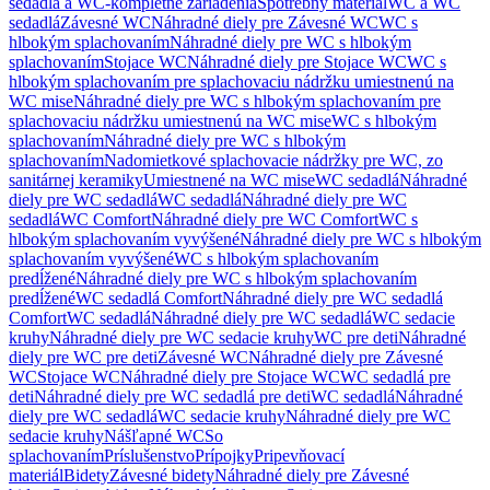
sedadlá a WC-kompletné zariadenia
Spotrebný materiál
WC a WC
sedadlá
Závesné WC
Náhradné diely pre Závesné WC
WC s
hlbokým splachovaním
Náhradné diely pre WC s hlbokým
splachovaním
Stojace WC
Náhradné diely pre Stojace WC
WC s
hlbokým splachovaním pre splachovaciu nádržku umiestnenú na
WC mise
Náhradné diely pre WC s hlbokým splachovaním pre
splachovaciu nádržku umiestnenú na WC mise
WC s hlbokým
splachovaním
Náhradné diely pre WC s hlbokým
splachovaním
Nadomietkové splachovacie nádržky pre WC, zo
sanitárnej keramiky
Umiestnené na WC mise
WC sedadlá
Náhradné
diely pre WC sedadlá
WC sedadlá
Náhradné diely pre WC
sedadlá
WC Comfort
Náhradné diely pre WC Comfort
WC s
hlbokým splachovaním vyvýšené
Náhradné diely pre WC s hlbokým
splachovaním vyvýšené
WC s hlbokým splachovaním
predĺžené
Náhradné diely pre WC s hlbokým splachovaním
predĺžené
WC sedadlá Comfort
Náhradné diely pre WC sedadlá
Comfort
WC sedadlá
Náhradné diely pre WC sedadlá
WC sedacie
kruhy
Náhradné diely pre WC sedacie kruhy
WC pre deti
Náhradné
diely pre WC pre deti
Závesné WC
Náhradné diely pre Závesné
WC
Stojace WC
Náhradné diely pre Stojace WC
WC sedadlá pre
deti
Náhradné diely pre WC sedadlá pre deti
WC sedadlá
Náhradné
diely pre WC sedadlá
WC sedacie kruhy
Náhradné diely pre WC
sedacie kruhy
Nášľapné WC
So
splachovaním
Príslušenstvo
Prípojky
Pripevňovací
materiál
Bidety
Závesné bidety
Náhradné diely pre Závesné