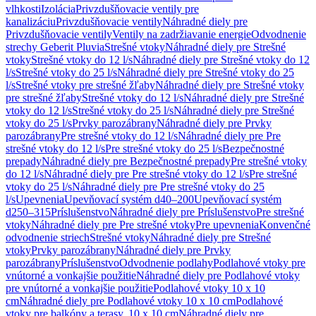
vlhkosti
Izolácia
Privzdušňovacie ventily pre
kanalizáciu
Privzdušňovacie ventily
Náhradné diely pre
Privzdušňovacie ventily
Ventily na zadržiavanie energie
Odvodnenie
strechy Geberit Pluvia
Strešné vtoky
Náhradné diely pre Strešné
vtoky
Strešné vtoky do 12 l/s
Náhradné diely pre Strešné vtoky do 12
l/s
Strešné vtoky do 25 l/s
Náhradné diely pre Strešné vtoky do 25
l/s
Strešné vtoky pre strešné žľaby
Náhradné diely pre Strešné vtoky
pre strešné žľaby
Strešné vtoky do 12 l/s
Náhradné diely pre Strešné
vtoky do 12 l/s
Strešné vtoky do 25 l/s
Náhradné diely pre Strešné
vtoky do 25 l/s
Prvky parozábrany
Náhradné diely pre Prvky
parozábrany
Pre strešné vtoky do 12 l/s
Náhradné diely pre Pre
strešné vtoky do 12 l/s
Pre strešné vtoky do 25 l/s
Bezpečnostné
prepady
Náhradné diely pre Bezpečnostné prepady
Pre strešné vtoky
do 12 l/s
Náhradné diely pre Pre strešné vtoky do 12 l/s
Pre strešné
vtoky do 25 l/s
Náhradné diely pre Pre strešné vtoky do 25
l/s
Upevnenia
Upevňovací systém d40–200
Upevňovací systém
d250–315
Príslušenstvo
Náhradné diely pre Príslušenstvo
Pre strešné
vtoky
Náhradné diely pre Pre strešné vtoky
Pre upevnenia
Konvenčné
odvodnenie striech
Strešné vtoky
Náhradné diely pre Strešné
vtoky
Prvky parozábrany
Náhradné diely pre Prvky
parozábrany
Príslušenstvo
Odvodnenie podlahy
Podlahové vtoky pre
vnútorné a vonkajšie použitie
Náhradné diely pre Podlahové vtoky
pre vnútorné a vonkajšie použitie
Podlahové vtoky 10 x 10
cm
Náhradné diely pre Podlahové vtoky 10 x 10 cm
Podlahové
vtoky pre balkóny a terasy, 10 x 10 cm
Náhradné diely pre