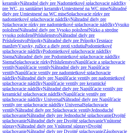
keramiky
Náhradné diely pre Nadomietkové splachovacie nádržky
pre WC, zo sanitárnej keramiky
Umiestnené na WC mise
Náhradné
diely pre Umiestnené na WC mise
Splachovacie rúrky pre
nadomietkové splachovacie nádržky
Náhradné diely pre
Splachovacie rúrky pre nadomietkové splachovacie nádržky
Vysoko
položené
Náhradné diely pre Vysoko položené
Nízko a stredne
vysoko položené
Príslušenstvo
Náhradné diely pre
Príslušenstvo
Prípojky
Náhradné diely pre Prípojky
Tesniace
manžety
Vsuvky, ružice a diely proti vzdutiu
Podomietkové
splachovacie nádržky
Podomietkové splachovacie nádržky
Sigma
Náhradné diely pre Podomietkové splachovacie nádržky
Sigma
Splachovacie rúrky
Príslušenstvo
Napúšťacie a splachovacie
ventily
Napúšťacie ventily
Náhradné diely pre Napúšťacie
ventily
Napúšťacie ventily pre nadomietkové splachovacie
nádržky
Náhradné diely pre Napúšťacie ventily pre nadomietkové
splachovacie nádržky
Napúšťacie ventily pre keramické
splachovacie nádržky
Náhradné diely pre Napúšťacie ventily pre
keramické splachovacie nádržky
Napúšťacie ventily pre
splachovacie nádržky Universal
Náhradné diely pre Napúšťacie
ventily pre splachovacie nádržky Universal
Splachovacie
ventily
Náhradné diely pre Splachovacie ventily
Jednoduché
splachovanie
Náhradné diely pre Jednoduché splachovanie
Dvojité
splachovanie
Náhradné diely pre Dvojité splachovanie
Vnútorné
súpravy
Náhradné diely pre Vnútorné súpravy
Dvojité
splachovanie
Náhradné diely pre Dvojité splachovanie
Zásobovacie