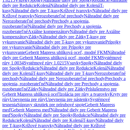
1.0215
Vsuvky
Spojky
Náhradné diely pre Spojky
Redukcie
Náhradné
diely pre Redukcie
Kolená
Náhradné diely pre Kolená
T-
kusy
Náhradné diely pre T-kusy
Krížové tvarovky
Náhradné diely pre
Krížové tvarovky
Nerozoberateľné prechody
Náhradné diely pre
Nerozoberateľné prechody
Prechody a spojenia,
rozoberateľné
Náhradné diely pre Prechody a spojenia,
rozoberateľné
Axiálne kompenzátory
Náhradné diely pre Axiálne
kompenzátory
Zátky
Náhradné diely pre Zátky
T-kusy pre
vykurovanie
Náhradné diely pre T-kusy pre vykurovanie
Prípojky
pre vykurovanie
Náhradné diely pre Prípojky pre
vykurovanie
Geberit Mapress uhlíková oceľ, modré FKM
Náhradné
diely pre Geberit Mapress uhlíková oceľ, modré FKM
Systémové
rúry 1.0034
Systémové rúry 1.0215
Vsuvky
Spojky
Náhradné diely
pre Spojky
Redukcie
Náhradné diely pre Redukcie
Kolená
Náhradné
diely pre Kolená
T-kusy
Náhradné diely pre T-kusy
Nerozoberateľné
prechody
Náhradné diely pre Nerozoberateľné prechody
Prechody a
spojenia, rozoberateľné
Náhradné diely pre Prechody a spojenia,
rozoberateľné
Zátky
Náhradné diely pre Zátky
Príslušenstvo pre
Geberit Mapress uhlíková oceľ
Izolácia pre rúry a tvarovky
Kryty pre
rúry
Upevnenia pre rúry
Upevnenia pre nástenky
Systémové
tesnenia
Súpravy skrutiek pre prírubové spoje
Geberit Mapress
meď
Geberit Mapress meď
Náhradné diely pre Geberit Mapress
meď
Spojky
Náhradné diely pre Spojky
Redukcie
Náhradné diely pre
Redukcie
Kolená
Náhradné diely pre Kolená
T-kusy
Náhradné diely
pre T-kusy
Krížové tvarovky
Náhradné diely pre Krížové