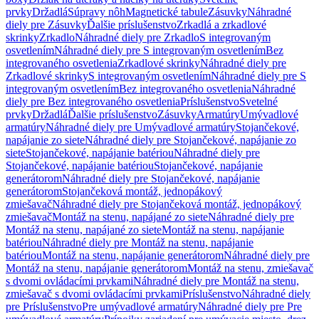
prvky
Držadlá
Súpravy nôh
Magnetické tabule
Zásuvky
Náhradné
diely pre Zásuvky
Ďalšie príslušenstvo
Zrkadlá a zrkadlové
skrinky
Zrkadlo
Náhradné diely pre Zrkadlo
S integrovaným
osvetlením
Náhradné diely pre S integrovaným osvetlením
Bez
integrovaného osvetlenia
Zrkadlové skrinky
Náhradné diely pre
Zrkadlové skrinky
S integrovaným osvetlením
Náhradné diely pre S
integrovaným osvetlením
Bez integrovaného osvetlenia
Náhradné
diely pre Bez integrovaného osvetlenia
Príslušenstvo
Svetelné
prvky
Držadlá
Ďalšie príslušenstvo
Zásuvky
Armatúry
Umývadlové
armatúry
Náhradné diely pre Umývadlové armatúry
Stojančekové,
napájanie zo siete
Náhradné diely pre Stojančekové, napájanie zo
siete
Stojančekové, napájanie batériou
Náhradné diely pre
Stojančekové, napájanie batériou
Stojančekové, napájanie
generátorom
Náhradné diely pre Stojančekové, napájanie
generátorom
Stojančeková montáž, jednopákový
zmiešavač
Náhradné diely pre Stojančeková montáž, jednopákový
zmiešavač
Montáž na stenu, napájané zo siete
Náhradné diely pre
Montáž na stenu, napájané zo siete
Montáž na stenu, napájanie
batériou
Náhradné diely pre Montáž na stenu, napájanie
batériou
Montáž na stenu, napájanie generátorom
Náhradné diely pre
Montáž na stenu, napájanie generátorom
Montáž na stenu, zmiešavač
s dvomi ovládacími prvkami
Náhradné diely pre Montáž na stenu,
zmiešavač s dvomi ovládacími prvkami
Príslušenstvo
Náhradné diely
pre Príslušenstvo
Pre umývadlové armatúry
Náhradné diely pre Pre