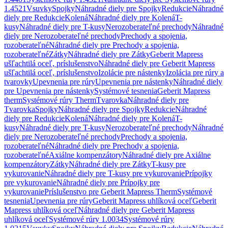
1.4521
Vsuvky
Spojky
Náhradné diely pre Spojky
Redukcie
Náhradné
diely pre Redukcie
Kolená
Náhradné diely pre Kolená
T-
kusy
Náhradné diely pre T-kusy
Nerozoberateľné prechody
Náhradné
diely pre Nerozoberateľné prechody
Prechody a spojenia,
rozoberateľné
Náhradné diely pre Prechody a spojenia,
rozoberateľné
Zátky
Náhradné diely pre Zátky
Geberit Mapress
ušľachtilá oceľ, príslušenstvo
Náhradné diely pre Geberit Mapress
ušľachtilá oceľ, príslušenstvo
Izolácie pre nástenky
Izolácia pre rúry a
tvarovky
Upevnenia pre rúry
Upevnenia pre nástenky
Náhradné diely
pre Upevnenia pre nástenky
Systémové tesnenia
Geberit Mapress
therm
Systémové rúry Therm
Tvarovka
Náhradné diely pre
Tvarovka
Spojky
Náhradné diely pre Spojky
Redukcie
Náhradné
diely pre Redukcie
Kolená
Náhradné diely pre Kolená
T-
kusy
Náhradné diely pre T-kusy
Nerozoberateľné prechody
Náhradné
diely pre Nerozoberateľné prechody
Prechody a spojenia,
rozoberateľné
Náhradné diely pre Prechody a spojenia,
rozoberateľné
Axiálne kompenzátory
Náhradné diely pre Axiálne
kompenzátory
Zátky
Náhradné diely pre Zátky
T-kusy pre
vykurovanie
Náhradné diely pre T-kusy pre vykurovanie
Prípojky
pre vykurovanie
Náhradné diely pre Prípojky pre
vykurovanie
Príslušenstvo pre Geberit Mapress Therm
Systémové
tesnenia
Upevnenia pre rúry
Geberit Mapress uhlíková oceľ
Geberit
Mapress uhlíková oceľ
Náhradné diely pre Geberit Mapress
uhlíková oceľ
Systémové rúry 1.0034
Systémové rúry