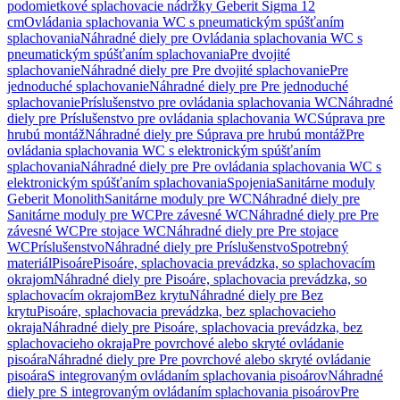
podomietkové splachovacie nádržky Geberit Sigma 12
cm
Ovládania splachovania WC s pneumatickým spúšťaním
splachovania
Náhradné diely pre Ovládania splachovania WC s
pneumatickým spúšťaním splachovania
Pre dvojité
splachovanie
Náhradné diely pre Pre dvojité splachovanie
Pre
jednoduché splachovanie
Náhradné diely pre Pre jednoduché
splachovanie
Príslušenstvo pre ovládania splachovania WC
Náhradné
diely pre Príslušenstvo pre ovládania splachovania WC
Súprava pre
hrubú montáž
Náhradné diely pre Súprava pre hrubú montáž
Pre
ovládania splachovania WC s elektronickým spúšťaním
splachovania
Náhradné diely pre Pre ovládania splachovania WC s
elektronickým spúšťaním splachovania
Spojenia
Sanitárne moduly
Geberit Monolith
Sanitárne moduly pre WC
Náhradné diely pre
Sanitárne moduly pre WC
Pre závesné WC
Náhradné diely pre Pre
závesné WC
Pre stojace WC
Náhradné diely pre Pre stojace
WC
Príslušenstvo
Náhradné diely pre Príslušenstvo
Spotrebný
materiál
Pisoáre
Pisoáre, splachovacia prevádzka, so splachovacím
okrajom
Náhradné diely pre Pisoáre, splachovacia prevádzka, so
splachovacím okrajom
Bez krytu
Náhradné diely pre Bez
krytu
Pisoáre, splachovacia prevádzka, bez splachovacieho
okraja
Náhradné diely pre Pisoáre, splachovacia prevádzka, bez
splachovacieho okraja
Pre povrchové alebo skryté ovládanie
pisoára
Náhradné diely pre Pre povrchové alebo skryté ovládanie
pisoára
S integrovaným ovládaním splachovania pisoárov
Náhradné
diely pre S integrovaným ovládaním splachovania pisoárov
Pre