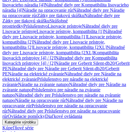
lisovacieho náradia [4]
Náhradné diely pre Kompatibilita lisovacieho
náradia [4]
Náradie na opracovanie rúr
Náhradné diely pre Náradie
na opracovanie rúr
Zátky pre tlakovú skúšku
Náhradné diely pre
Zátky pre tlakovú skúšku
Skúšobné
prostriedky
Príslušenstvo
Lisovacie prístroje
Náhradné diely pre
Lisovacie prístroje
Lisovacie prístroje, kompatibilita [1]
Náhradné
diely pre Lisovacie prístroje, kompatibilita [1]
Lisovacie prístroje,
kompatibilita [2]
Náhradné diely pre Lisovacie prístroje,
kompatibilita [2]
Lisovacie prístroje, kompatibilita [2XL]
Náhradné
diely pre Lisovacie prístroje, kompatibilita [2XL]
Kompatibilita
lisovacích prístrojov [4] / [2]
Náhradné diely pre Kompatibilita
lisovacích prístrojov [4] / [2]
Náradie pre Geberit Silent-db20/Geberit
PE
Náhradné diely pre Náradie pre Geberit Silent-db20/Geberit
PE
Náradie na elektrické zváranie
Náhradné diely pre Náradie na
elektrické zváranie
Príslušenstvo pre náradie na elektrické
zváranie
Náradie na zváranie natupo
Náhradné diely pre Náradie na
zváranie natupo
Príslušenstvo pre náradie na zváranie
natupo
Náhradné diely pre Príslušenstvo pre náradie na zváranie
natupo
Náradie na opracovanie rúr
Náhradné diely pre Náradie na
opracovanie rúr
Príslušenstvo pre náradie na opracovanie
rúr
Náhradné diely pre Príslušenstvo pre náradie na opracovanie
rúr
Ovládacie pomôcky
Diaľkové ovládania
Kategórie výrobku
Kúpeľňové série