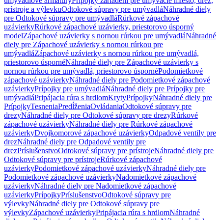
umývadlové armatúry
Prípojky zariadení pre umývacie miesto, drez,
prístroje a výlevku
Odtokové súpravy pre umývadlá
Náhradné diely
pre Odtokové súpravy pre umývadlá
Rúrkové zápachové
uzávierky
Rúrkové zápachové uzávierky, priestorovo úsporný
model
Zápachové uzávierky s nornou rúrkou pre umývadlá
Náhradné
diely pre Zápachové uzávierky s nornou rúrkou pre
umývadlá
Zápachové uzávierky s nornou rúrkou pre umývadlá,
priestorovo úsporné
Náhradné diely pre Zápachové uzávierky s
nornou rúrkou pre umývadlá, priestorovo úsporné
Podomietkové
zápachové uzávierky
Náhradné diely pre Podomietkové zápachové
uzávierky
Prípojky pre umývadlá
Náhradné diely pre Prípojky pre
umývadlá
Pripájacia rúra s hrdlom
Kryty
Prípojky
Náhradné diely pre
Prípojky
Tesnenia
Predĺženia
Ovládania
Odtokové súpravy pre
drezy
Náhradné diely pre Odtokové súpravy pre drezy
Rúrkové
zápachové uzávierky
Náhradné diely pre Rúrkové zápachové
uzávierky
Dvojkomorové zápachové uzávierky
Odpadové ventily pre
drez
Náhradné diely pre Odpadové ventily pre
drez
Príslušenstvo
Odtokové súpravy pre prístroje
Náhradné diely pre
Odtokové súpravy pre prístroje
Rúrkové zápachové
uzávierky
Podomietkové zápachové uzávierky
Náhradné diely pre
Podomietkové zápachové uzávierky
Nadomietkové zápachové
uzávierky
Náhradné diely pre Nadomietkové zápachové
uzávierky
Prípojky
Príslušenstvo
Odtokové súpravy pre
výlevky
Náhradné diely pre Odtokové súpravy pre
výlevky
Zápachové uzávierky
Pripájacia rúra s hrdlom
Náhradné