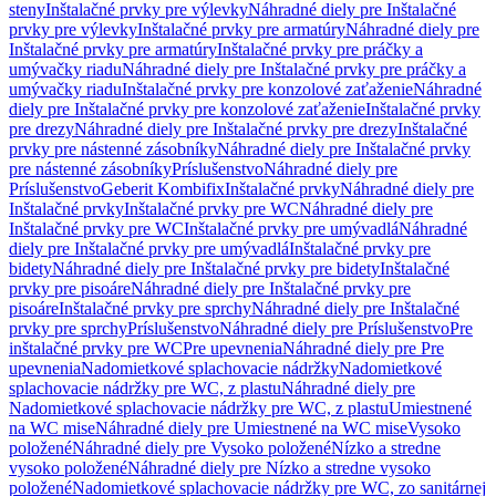
steny
Inštalačné prvky pre výlevky
Náhradné diely pre Inštalačné
prvky pre výlevky
Inštalačné prvky pre armatúry
Náhradné diely pre
Inštalačné prvky pre armatúry
Inštalačné prvky pre práčky a
umývačky riadu
Náhradné diely pre Inštalačné prvky pre práčky a
umývačky riadu
Inštalačné prvky pre konzolové zaťaženie
Náhradné
diely pre Inštalačné prvky pre konzolové zaťaženie
Inštalačné prvky
pre drezy
Náhradné diely pre Inštalačné prvky pre drezy
Inštalačné
prvky pre nástenné zásobníky
Náhradné diely pre Inštalačné prvky
pre nástenné zásobníky
Príslušenstvo
Náhradné diely pre
Príslušenstvo
Geberit Kombifix
Inštalačné prvky
Náhradné diely pre
Inštalačné prvky
Inštalačné prvky pre WC
Náhradné diely pre
Inštalačné prvky pre WC
Inštalačné prvky pre umývadlá
Náhradné
diely pre Inštalačné prvky pre umývadlá
Inštalačné prvky pre
bidety
Náhradné diely pre Inštalačné prvky pre bidety
Inštalačné
prvky pre pisoáre
Náhradné diely pre Inštalačné prvky pre
pisoáre
Inštalačné prvky pre sprchy
Náhradné diely pre Inštalačné
prvky pre sprchy
Príslušenstvo
Náhradné diely pre Príslušenstvo
Pre
inštalačné prvky pre WC
Pre upevnenia
Náhradné diely pre Pre
upevnenia
Nadomietkové splachovacie nádržky
Nadomietkové
splachovacie nádržky pre WC, z plastu
Náhradné diely pre
Nadomietkové splachovacie nádržky pre WC, z plastu
Umiestnené
na WC mise
Náhradné diely pre Umiestnené na WC mise
Vysoko
položené
Náhradné diely pre Vysoko položené
Nízko a stredne
vysoko položené
Náhradné diely pre Nízko a stredne vysoko
položené
Nadomietkové splachovacie nádržky pre WC, zo sanitárnej