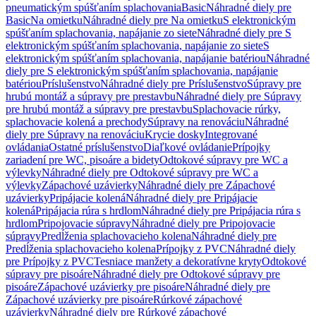
pneumatickým spúšťaním splachovania
Basic
Náhradné diely pre
Basic
Na omietku
Náhradné diely pre Na omietku
S elektronickým
spúšťaním splachovania, napájanie zo siete
Náhradné diely pre S
elektronickým spúšťaním splachovania, napájanie zo siete
S
elektronickým spúšťaním splachovania, napájanie batériou
Náhradné
diely pre S elektronickým spúšťaním splachovania, napájanie
batériou
Príslušenstvo
Náhradné diely pre Príslušenstvo
Súpravy pre
hrubú montáž a súpravy pre prestavbu
Náhradné diely pre Súpravy
pre hrubú montáž a súpravy pre prestavbu
Splachovacie rúrky,
splachovacie kolená a prechody
Súpravy na renováciu
Náhradné
diely pre Súpravy na renováciu
Krycie dosky
Integrované
ovládania
Ostatné príslušenstvo
Diaľkové ovládanie
Prípojky
zariadení pre WC, pisoáre a bidety
Odtokové súpravy pre WC a
výlevky
Náhradné diely pre Odtokové súpravy pre WC a
výlevky
Zápachové uzávierky
Náhradné diely pre Zápachové
uzávierky
Pripájacie kolená
Náhradné diely pre Pripájacie
kolená
Pripájacia rúra s hrdlom
Náhradné diely pre Pripájacia rúra s
hrdlom
Pripojovacie súpravy
Náhradné diely pre Pripojovacie
súpravy
Predĺženia splachovacieho kolena
Náhradné diely pre
Predĺženia splachovacieho kolena
Prípojky z PVC
Náhradné diely
pre Prípojky z PVC
Tesniace manžety a dekoratívne kryty
Odtokové
súpravy pre pisoáre
Náhradné diely pre Odtokové súpravy pre
pisoáre
Zápachové uzávierky pre pisoáre
Náhradné diely pre
Zápachové uzávierky pre pisoáre
Rúrkové zápachové
uzávierky
Náhradné diely pre Rúrkové zápachové