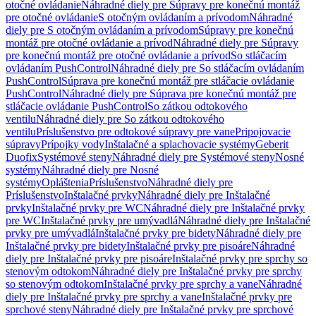
otočné ovládanie
Náhradné diely pre Súpravy pre konečnú montáž
pre otočné ovládanie
S otočným ovládaním a prívodom
Náhradné
diely pre S otočným ovládaním a prívodom
Súpravy pre konečnú
montáž pre otočné ovládanie a prívod
Náhradné diely pre Súpravy
pre konečnú montáž pre otočné ovládanie a prívod
So stláčacím
ovládaním PushControl
Náhradné diely pre So stláčacím ovládaním
PushControl
Súprava pre konečnú montáž pre stláčacie ovládanie
PushControl
Náhradné diely pre Súprava pre konečnú montáž pre
stláčacie ovládanie PushControl
So zátkou odtokového
ventilu
Náhradné diely pre So zátkou odtokového
ventilu
Príslušenstvo pre odtokové súpravy pre vane
Pripojovacie
súpravy
Prípojky vody
Inštalačné a splachovacie systémy
Geberit
Duofix
Systémové steny
Náhradné diely pre Systémové steny
Nosné
systémy
Náhradné diely pre Nosné
systémy
Opláštenia
Príslušenstvo
Náhradné diely pre
Príslušenstvo
Inštalačné prvky
Náhradné diely pre Inštalačné
prvky
Inštalačné prvky pre WC
Náhradné diely pre Inštalačné prvky
pre WC
Inštalačné prvky pre umývadlá
Náhradné diely pre Inštalačné
prvky pre umývadlá
Inštalačné prvky pre bidety
Náhradné diely pre
Inštalačné prvky pre bidety
Inštalačné prvky pre pisoáre
Náhradné
diely pre Inštalačné prvky pre pisoáre
Inštalačné prvky pre sprchy so
stenovým odtokom
Náhradné diely pre Inštalačné prvky pre sprchy
so stenovým odtokom
Inštalačné prvky pre sprchy a vane
Náhradné
diely pre Inštalačné prvky pre sprchy a vane
Inštalačné prvky pre
sprchové steny
Náhradné diely pre Inštalačné prvky pre sprchové