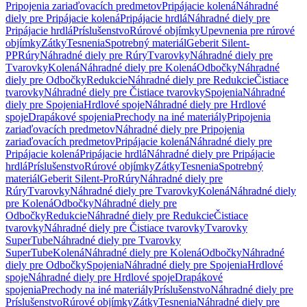
Pripojenia zariaďovacích predmetov
Pripájacie kolená
Náhradné
diely pre Pripájacie kolená
Pripájacie hrdlá
Náhradné diely pre
Pripájacie hrdlá
Príslušenstvo
Rúrové objímky
Upevnenia pre rúrové
objímky
Zátky
Tesnenia
Spotrebný materiál
Geberit Silent-
PP
Rúry
Náhradné diely pre Rúry
Tvarovky
Náhradné diely pre
Tvarovky
Kolená
Náhradné diely pre Kolená
Odbočky
Náhradné
diely pre Odbočky
Redukcie
Náhradné diely pre Redukcie
Čistiace
tvarovky
Náhradné diely pre Čistiace tvarovky
Spojenia
Náhradné
diely pre Spojenia
Hrdlové spoje
Náhradné diely pre Hrdlové
spoje
Drapákové spojenia
Prechody na iné materiály
Pripojenia
zariaďovacích predmetov
Náhradné diely pre Pripojenia
zariaďovacích predmetov
Pripájacie kolená
Náhradné diely pre
Pripájacie kolená
Pripájacie hrdlá
Náhradné diely pre Pripájacie
hrdlá
Príslušenstvo
Rúrové objímky
Zátky
Tesnenia
Spotrebný
materiál
Geberit Silent-Pro
Rúry
Náhradné diely pre
Rúry
Tvarovky
Náhradné diely pre Tvarovky
Kolená
Náhradné diely
pre Kolená
Odbočky
Náhradné diely pre
Odbočky
Redukcie
Náhradné diely pre Redukcie
Čistiace
tvarovky
Náhradné diely pre Čistiace tvarovky
Tvarovky
SuperTube
Náhradné diely pre Tvarovky
SuperTube
Kolená
Náhradné diely pre Kolená
Odbočky
Náhradné
diely pre Odbočky
Spojenia
Náhradné diely pre Spojenia
Hrdlové
spoje
Náhradné diely pre Hrdlové spoje
Drapákové
spojenia
Prechody na iné materiály
Príslušenstvo
Náhradné diely pre
Príslušenstvo
Rúrové objímky
Zátky
Tesnenia
Náhradné diely pre