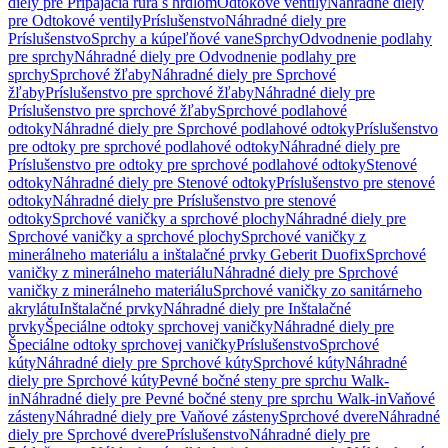
diely pre Pripájacia rúra s hrdlom
Odtokové ventily
Náhradné diely
pre Odtokové ventily
Príslušenstvo
Náhradné diely pre
Príslušenstvo
Sprchy a kúpeľňové vane
Sprchy
Odvodnenie podlahy
pre sprchy
Náhradné diely pre Odvodnenie podlahy pre
sprchy
Sprchové žľaby
Náhradné diely pre Sprchové
žľaby
Príslušenstvo pre sprchové žľaby
Náhradné diely pre
Príslušenstvo pre sprchové žľaby
Sprchové podlahové
odtoky
Náhradné diely pre Sprchové podlahové odtoky
Príslušenstvo
pre odtoky pre sprchové podlahové odtoky
Náhradné diely pre
Príslušenstvo pre odtoky pre sprchové podlahové odtoky
Stenové
odtoky
Náhradné diely pre Stenové odtoky
Príslušenstvo pre stenové
odtoky
Náhradné diely pre Príslušenstvo pre stenové
odtoky
Sprchové vaničky a sprchové plochy
Náhradné diely pre
Sprchové vaničky a sprchové plochy
Sprchové vaničky z
minerálneho materiálu a inštalačné prvky Geberit Duofix
Sprchové
vaničky z minerálneho materiálu
Náhradné diely pre Sprchové
vaničky z minerálneho materiálu
Sprchové vaničky zo sanitárneho
akrylátu
Inštalačné prvky
Náhradné diely pre Inštalačné
prvky
Špeciálne odtoky sprchovej vaničky
Náhradné diely pre
Špeciálne odtoky sprchovej vaničky
Príslušenstvo
Sprchové
kúty
Náhradné diely pre Sprchové kúty
Sprchové kúty
Náhradné
diely pre Sprchové kúty
Pevné bočné steny pre sprchu Walk-
in
Náhradné diely pre Pevné bočné steny pre sprchu Walk-in
Vaňové
zásteny
Náhradné diely pre Vaňové zásteny
Sprchové dvere
Náhradné
diely pre Sprchové dvere
Príslušenstvo
Náhradné diely pre