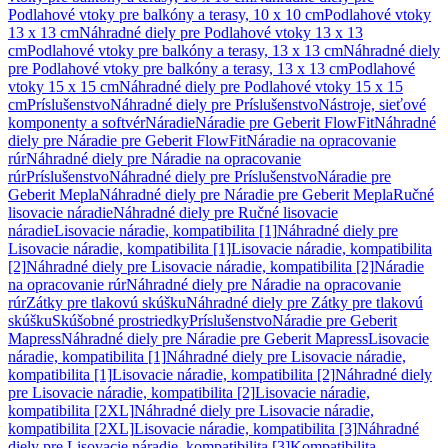
Podlahové vtoky pre balkóny a terasy, 10 x 10 cm
Podlahové vtoky
13 x 13 cm
Náhradné diely pre Podlahové vtoky 13 x 13
cm
Podlahové vtoky pre balkóny a terasy, 13 x 13 cm
Náhradné diely
pre Podlahové vtoky pre balkóny a terasy, 13 x 13 cm
Podlahové
vtoky 15 x 15 cm
Náhradné diely pre Podlahové vtoky 15 x 15
cm
Príslušenstvo
Náhradné diely pre Príslušenstvo
Nástroje, sieťové
komponenty a softvér
Náradie
Náradie pre Geberit FlowFit
Náhradné
diely pre Náradie pre Geberit FlowFit
Náradie na opracovanie
rúr
Náhradné diely pre Náradie na opracovanie
rúr
Príslušenstvo
Náhradné diely pre Príslušenstvo
Náradie pre
Geberit Mepla
Náhradné diely pre Náradie pre Geberit Mepla
Ručné
lisovacie náradie
Náhradné diely pre Ručné lisovacie
náradie
Lisovacie náradie, kompatibilita [1]
Náhradné diely pre
Lisovacie náradie, kompatibilita [1]
Lisovacie náradie, kompatibilita
[2]
Náhradné diely pre Lisovacie náradie, kompatibilita [2]
Náradie
na opracovanie rúr
Náhradné diely pre Náradie na opracovanie
rúr
Zátky pre tlakovú skúšku
Náhradné diely pre Zátky pre tlakovú
skúšku
Skúšobné prostriedky
Príslušenstvo
Náradie pre Geberit
Mapress
Náhradné diely pre Náradie pre Geberit Mapress
Lisovacie
náradie, kompatibilita [1]
Náhradné diely pre Lisovacie náradie,
kompatibilita [1]
Lisovacie náradie, kompatibilita [2]
Náhradné diely
pre Lisovacie náradie, kompatibilita [2]
Lisovacie náradie,
kompatibilita [2XL]
Náhradné diely pre Lisovacie náradie,
kompatibilita [2XL]
Lisovacie náradie, kompatibilita [3]
Náhradné
diely pre Lisovacie náradie, kompatibilita [3]
Kompatibilita