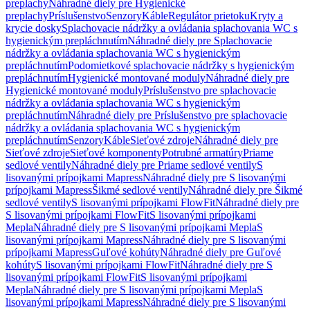
preplachy
Náhradné diely pre Hygienické
preplachy
Príslušenstvo
Senzory
Káble
Regulátor prietoku
Kryty a
krycie dosky
Splachovacie nádržky a ovládania splachovania WC s
hygienickým prepláchnutím
Náhradné diely pre Splachovacie
nádržky a ovládania splachovania WC s hygienickým
prepláchnutím
Podomietkové splachovacie nádržky s hygienickým
prepláchnutím
Hygienické montované moduly
Náhradné diely pre
Hygienické montované moduly
Príslušenstvo pre splachovacie
nádržky a ovládania splachovania WC s hygienickým
prepláchnutím
Náhradné diely pre Príslušenstvo pre splachovacie
nádržky a ovládania splachovania WC s hygienickým
prepláchnutím
Senzory
Káble
Sieťové zdroje
Náhradné diely pre
Sieťové zdroje
Sieťové komponenty
Potrubné armatúry
Priame
sedlové ventily
Náhradné diely pre Priame sedlové ventily
S
lisovanými prípojkami Mapress
Náhradné diely pre S lisovanými
prípojkami Mapress
Šikmé sedlové ventily
Náhradné diely pre Šikmé
sedlové ventily
S lisovanými prípojkami FlowFit
Náhradné diely pre
S lisovanými prípojkami FlowFit
S lisovanými prípojkami
Mepla
Náhradné diely pre S lisovanými prípojkami Mepla
S
lisovanými prípojkami Mapress
Náhradné diely pre S lisovanými
prípojkami Mapress
Guľové kohúty
Náhradné diely pre Guľové
kohúty
S lisovanými prípojkami FlowFit
Náhradné diely pre S
lisovanými prípojkami FlowFit
S lisovanými prípojkami
Mepla
Náhradné diely pre S lisovanými prípojkami Mepla
S
lisovanými prípojkami Mapress
Náhradné diely pre S lisovanými