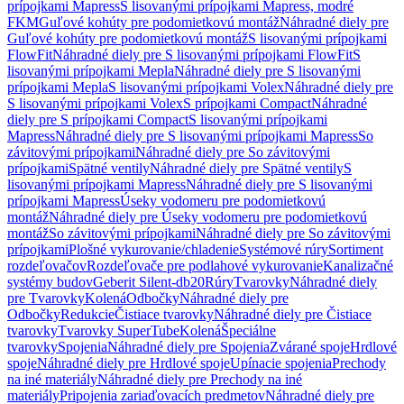
prípojkami Mapress
S lisovanými prípojkami Mapress, modré
FKM
Guľové kohúty pre podomietkovú montáž
Náhradné diely pre
Guľové kohúty pre podomietkovú montáž
S lisovanými prípojkami
FlowFit
Náhradné diely pre S lisovanými prípojkami FlowFit
S
lisovanými prípojkami Mepla
Náhradné diely pre S lisovanými
prípojkami Mepla
S lisovanými prípojkami Volex
Náhradné diely pre
S lisovanými prípojkami Volex
S prípojkami Compact
Náhradné
diely pre S prípojkami Compact
S lisovanými prípojkami
Mapress
Náhradné diely pre S lisovanými prípojkami Mapress
So
závitovými prípojkami
Náhradné diely pre So závitovými
prípojkami
Spätné ventily
Náhradné diely pre Spätné ventily
S
lisovanými prípojkami Mapress
Náhradné diely pre S lisovanými
prípojkami Mapress
Úseky vodomeru pre podomietkovú
montáž
Náhradné diely pre Úseky vodomeru pre podomietkovú
montáž
So závitovými prípojkami
Náhradné diely pre So závitovými
prípojkami
Plošné vykurovanie/chladenie
Systémové rúry
Sortiment
rozdeľovačov
Rozdeľovače pre podlahové vykurovanie
Kanalizačné
systémy budov
Geberit Silent-db20
Rúry
Tvarovky
Náhradné diely
pre Tvarovky
Kolená
Odbočky
Náhradné diely pre
Odbočky
Redukcie
Čistiace tvarovky
Náhradné diely pre Čistiace
tvarovky
Tvarovky SuperTube
Kolená
Špeciálne
tvarovky
Spojenia
Náhradné diely pre Spojenia
Zvárané spoje
Hrdlové
spoje
Náhradné diely pre Hrdlové spoje
Upínacie spojenia
Prechody
na iné materiály
Náhradné diely pre Prechody na iné
materiály
Pripojenia zariaďovacích predmetov
Náhradné diely pre