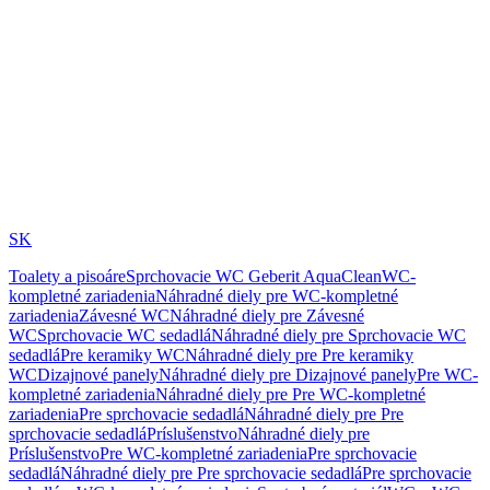
SK
Toalety a pisoáre
Sprchovacie WC Geberit AquaClean
WC-
kompletné zariadenia
Náhradné diely pre WC-kompletné
zariadenia
Závesné WC
Náhradné diely pre Závesné
WC
Sprchovacie WC sedadlá
Náhradné diely pre Sprchovacie WC
sedadlá
Pre keramiky WC
Náhradné diely pre Pre keramiky
WC
Dizajnové panely
Náhradné diely pre Dizajnové panely
Pre WC-
kompletné zariadenia
Náhradné diely pre Pre WC-kompletné
zariadenia
Pre sprchovacie sedadlá
Náhradné diely pre Pre
sprchovacie sedadlá
Príslušenstvo
Náhradné diely pre
Príslušenstvo
Pre WC-kompletné zariadenia
Pre sprchovacie
sedadlá
Náhradné diely pre Pre sprchovacie sedadlá
Pre sprchovacie