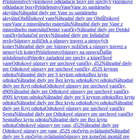
Príslušenstvo
Výklenkové odkladacie boxy pre sprchy
Výklenkové
odkladacie boxy
Príslušenstvo
Vane
Vane zo sanitárneho
akrylátu
Náhradné diely pre Vane zo sanitárneho
akrylátu
Obdĺžnikové vane
Náhradné diely pre Obdĺžnikové
vane
Vane z minerálneho materiálu
Náhradné diely pre Vane z
minerálneho materiálu
Detské vaničky
Náhradné diely pre Detské
vaničky
Inštalačné prvky
Náhradné diely pre Inštalačné
prvky
Súpravy nožičiek a súpravy traverz a stenových
kotiev
Náhradné diely pre Súpravy nožičiek a súpravy traverz a
stenových kotiev
Príslušenstvo
Súpravy na opravu
Ďalšie
príslušenstvo
Prípojky zariadení pre sprchy a kúpeľňové
vane
Odtokové súpravy pre sprchové vaničky, d52
Náhradné diely
pre Odtokové súpravy pre sprchové vaničky, d52
S krytom
odtoku
Náhradné diely pre S krytom odtoku
Bez krytu
odtoku
Náhradné diely pre Bez krytu odtoku
Kryt odtoku
Náhradné
diely pre Kryt odtoku
Odtokové súpravy pre sprchové vaničky,
d90
Náhradné diely pre Odtokové súpravy pre sprchové vaničky,
d90
S krytom odtoku
Náhradné diely pre S krytom odtoku
Bez krytu
odtoku
Náhradné diely pre Bez krytu odtoku
Kryt odtoku
Náhradné
diely pre Kryt odtoku
Odtokové súpravy pre sprchové vaničky
Sestra
Náhradné diely pre Odtokové súpravy pre sprchové vaničky
Sestra
Bez krytu odtoku
Náhradné diely pre Bez krytu
odtoku
Odtokové súpravy pre vane, d52
Náhradné diely pre
Odtokové súpravy pre vane, d52
S otočným ovládaním
Náhradné
diely pre S otočným ovládaním
Súpravy pre konečnú montáž pre