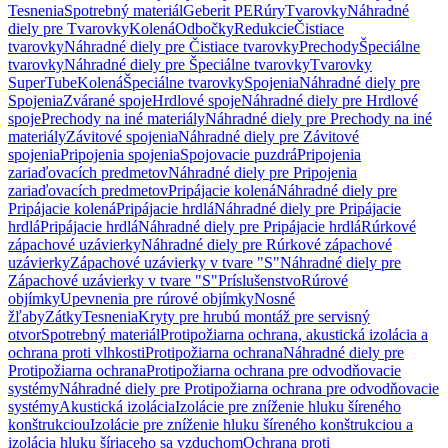
Tesnenia
Spotrebný materiál
Geberit PE
Rúry
Tvarovky
Náhradné
diely pre Tvarovky
Kolená
Odbočky
Redukcie
Čistiace
tvarovky
Náhradné diely pre Čistiace tvarovky
Prechody
Špeciálne
tvarovky
Náhradné diely pre Špeciálne tvarovky
Tvarovky
SuperTube
Kolená
Špeciálne tvarovky
Spojenia
Náhradné diely pre
Spojenia
Zvárané spoje
Hrdlové spoje
Náhradné diely pre Hrdlové
spoje
Prechody na iné materiály
Náhradné diely pre Prechody na iné
materiály
Závitové spojenia
Náhradné diely pre Závitové
spojenia
Pripojenia spojenia
Spojovacie puzdrá
Pripojenia
zariaďovacích predmetov
Náhradné diely pre Pripojenia
zariaďovacích predmetov
Pripájacie kolená
Náhradné diely pre
Pripájacie kolená
Pripájacie hrdlá
Náhradné diely pre Pripájacie
hrdlá
Pripájacie hrdlá
Náhradné diely pre Pripájacie hrdlá
Rúrkové
zápachové uzávierky
Náhradné diely pre Rúrkové zápachové
uzávierky
Zápachové uzávierky v tvare "S"
Náhradné diely pre
Zápachové uzávierky v tvare "S"
Príslušenstvo
Rúrové
objímky
Upevnenia pre rúrové objímky
Nosné
žľaby
Zátky
Tesnenia
Kryty pre hrubú montáž pre servisný
otvor
Spotrebný materiál
Protipožiarna ochrana, akustická izolácia a
ochrana proti vlhkosti
Protipožiarna ochrana
Náhradné diely pre
Protipožiarna ochrana
Protipožiarna ochrana pre odvodňovacie
systémy
Náhradné diely pre Protipožiarna ochrana pre odvodňovacie
systémy
Akustická izolácia
Izolácie pre zníženie hluku šíreného
konštrukciou
Izolácie pre zníženie hluku šíreného konštrukciou a
izolácia hluku šíriaceho sa vzduchom
Ochrana proti