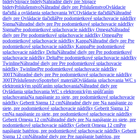
bidety
Stojace bidety
Náhradné diely pre Stojace
bidety
Príslušenstvo
Náhradné diely pre Príslušenstvo
Ovládacie
tlačidlá a ovládania splachovania WC
Ovládacie tlačidlá
Náhradné
diely pre Ovládacie tlačidlá
Pre podomietkové splachovacie nádržky
Sigma
Náhradné diely pre Pre podomietkové splachovacie nádržky
Sigma
Pre podomietkové splachovacie nádržky Omega
Náhradné
diely pre Pre podomietkové splachovacie nádržky Omega
Pre
podomietkové splachovacie nádržky Kappa
Náhradné diely pre Pre
podomietkové splachovacie nádržky Kappa
Pre podomietkové
splachovacie nádržky Delta
Náhradné diely pre Pre podomietkové
splachovacie nádržky Delta
Pre podomietkové splachovacie nádržky
Twinline
Náhradné diely pre Pre podomietkové splachovacie
nádržky Twinline
Pre podomietkové splachovacie nádržky
300T
Náhradné diely pre Pre podomietkové splachovacie nádržky
300T
Príslušenstvo
Spotrebný materiál
Ovládania splachovania WC s
elektronickým spúšťaním splachovania
Náhradné diely pre
Ovládania splachovania WC s elektronickým spúšťaním
splachovania
Na napájanie zo siete, pre podomietkové splachovacie
nádržky Geberit Sigma 12 cm
Náhradné diely pre Na napájanie zo
siete, pre podomietkové splachovacie nádržky Geberit Sigma 12
cm
Na napájanie zo siete, pre podomietkové splachovacie nádržky
Geberit Omega 12 cm
Náhradné diely pre Na napájanie zo siete, pre
podomietkové splachovacie nádržky Geberit Omega 12 cm
Pre
napájanie batériou, pre podomietkové splachovacie nádržky Geberit
Sigma 12 cm
Náhradné diely pre Pre napájanie batériou, pre