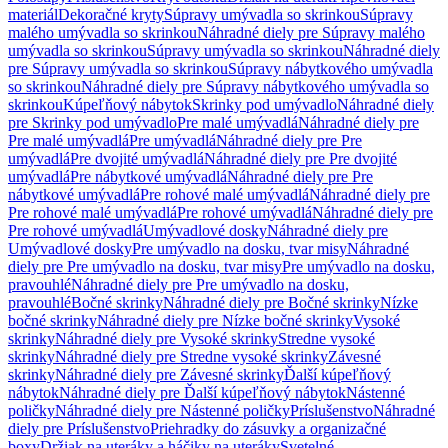
materiál
Dekoračné kryty
Súpravy umývadla so skrinkou
Súpravy
malého umývadla so skrinkou
Náhradné diely pre Súpravy malého
umývadla so skrinkou
Súpravy umývadla so skrinkou
Náhradné diely
pre Súpravy umývadla so skrinkou
Súpravy nábytkového umývadla
so skrinkou
Náhradné diely pre Súpravy nábytkového umývadla so
skrinkou
Kúpeľňový nábytok
Skrinky pod umývadlo
Náhradné diely
pre Skrinky pod umývadlo
Pre malé umývadlá
Náhradné diely pre
Pre malé umývadlá
Pre umývadlá
Náhradné diely pre Pre
umývadlá
Pre dvojité umývadlá
Náhradné diely pre Pre dvojité
umývadlá
Pre nábytkové umývadlá
Náhradné diely pre Pre
nábytkové umývadlá
Pre rohové malé umývadlá
Náhradné diely pre
Pre rohové malé umývadlá
Pre rohové umývadlá
Náhradné diely pre
Pre rohové umývadlá
Umývadlové dosky
Náhradné diely pre
Umývadlové dosky
Pre umývadlo na dosku, tvar misy
Náhradné
diely pre Pre umývadlo na dosku, tvar misy
Pre umývadlo na dosku,
pravouhlé
Náhradné diely pre Pre umývadlo na dosku,
pravouhlé
Bočné skrinky
Náhradné diely pre Bočné skrinky
Nízke
bočné skrinky
Náhradné diely pre Nízke bočné skrinky
Vysoké
skrinky
Náhradné diely pre Vysoké skrinky
Stredne vysoké
skrinky
Náhradné diely pre Stredne vysoké skrinky
Závesné
skrinky
Náhradné diely pre Závesné skrinky
Ďalší kúpeľňový
nábytok
Náhradné diely pre Ďalší kúpeľňový nábytok
Nástenné
poličky
Náhradné diely pre Nástenné poličky
Príslušenstvo
Náhradné
diely pre Príslušenstvo
Priehradky do zásuvky a organizačné
boxy
Držiak na uteráky a háčiky na uteráky
Svetelné