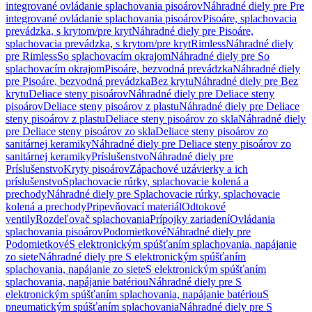
integrované ovládanie splachovania pisoárov
Náhradné diely pre Pre
integrované ovládanie splachovania pisoárov
Pisoáre, splachovacia
prevádzka, s krytom/pre kryt
Náhradné diely pre Pisoáre,
splachovacia prevádzka, s krytom/pre kryt
Rimless
Náhradné diely
pre Rimless
So splachovacím okrajom
Náhradné diely pre So
splachovacím okrajom
Pisoáre, bezvodná prevádzka
Náhradné diely
pre Pisoáre, bezvodná prevádzka
Bez krytu
Náhradné diely pre Bez
krytu
Deliace steny pisoárov
Náhradné diely pre Deliace steny
pisoárov
Deliace steny pisoárov z plastu
Náhradné diely pre Deliace
steny pisoárov z plastu
Deliace steny pisoárov zo skla
Náhradné diely
pre Deliace steny pisoárov zo skla
Deliace steny pisoárov zo
sanitárnej keramiky
Náhradné diely pre Deliace steny pisoárov zo
sanitárnej keramiky
Príslušenstvo
Náhradné diely pre
Príslušenstvo
Kryty pisoárov
Zápachové uzávierky a ich
príslušenstvo
Splachovacie rúrky, splachovacie kolená a
prechody
Náhradné diely pre Splachovacie rúrky, splachovacie
kolená a prechody
Pripevňovací materiál
Odtokové
ventily
Rozdeľovač splachovania
Prípojky zariadení
Ovládania
splachovania pisoárov
Podomietkové
Náhradné diely pre
Podomietkové
S elektronickým spúšťaním splachovania, napájanie
zo siete
Náhradné diely pre S elektronickým spúšťaním
splachovania, napájanie zo siete
S elektronickým spúšťaním
splachovania, napájanie batériou
Náhradné diely pre S
elektronickým spúšťaním splachovania, napájanie batériou
S
pneumatickým spúšťaním splachovania
Náhradné diely pre S