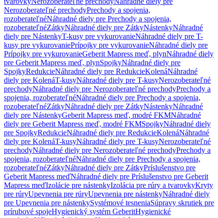
tvarovky
Nerozoberateľné prechody
Náhradné diely pre
Nerozoberateľné prechody
Prechody a spojenia,
rozoberateľné
Náhradné diely pre Prechody a spojenia,
rozoberateľné
Zátky
Náhradné diely pre Zátky
Nástenky
Náhradné
diely pre Nástenky
T-kusy pre vykurovanie
Náhradné diely pre T-
kusy pre vykurovanie
Prípojky pre vykurovanie
Náhradné diely pre
Prípojky pre vykurovanie
Geberit Mapress meď, plyn
Náhradné diely
pre Geberit Mapress meď, plyn
Spojky
Náhradné diely pre
Spojky
Redukcie
Náhradné diely pre Redukcie
Kolená
Náhradné
diely pre Kolená
T-kusy
Náhradné diely pre T-kusy
Nerozoberateľné
prechody
Náhradné diely pre Nerozoberateľné prechody
Prechody a
spojenia, rozoberateľné
Náhradné diely pre Prechody a spojenia,
rozoberateľné
Zátky
Náhradné diely pre Zátky
Nástenky
Náhradné
diely pre Nástenky
Geberit Mapress meď, modré FKM
Náhradné
diely pre Geberit Mapress meď, modré FKM
Spojky
Náhradné diely
pre Spojky
Redukcie
Náhradné diely pre Redukcie
Kolená
Náhradné
diely pre Kolená
T-kusy
Náhradné diely pre T-kusy
Nerozoberateľné
prechody
Náhradné diely pre Nerozoberateľné prechody
Prechody a
spojenia, rozoberateľné
Náhradné diely pre Prechody a spojenia,
rozoberateľné
Zátky
Náhradné diely pre Zátky
Príslušenstvo pre
Geberit Mapress meď
Náhradné diely pre Príslušenstvo pre Geberit
Mapress meď
Izolácie pre nástenky
Izolácia pre rúry a tvarovky
Kryty
pre rúry
Upevnenia pre rúry
Upevnenia pre nástenky
Náhradné diely
pre Upevnenia pre nástenky
Systémové tesnenia
Súpravy skrutiek pre
prírubové spoje
Hygienický systém Geberit
Hygienické