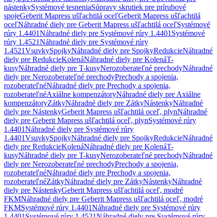
nástenky
Systémové tesnenia
Súpravy skrutiek pre prírubové
spoje
Geberit Mapress ušľachtilá oceľ
Geberit Mapress ušľachtilá
oceľ
Náhradné diely pre Geberit Mapress ušľachtilá oceľ
Systémové
rúry 1.4401
Náhradné diely pre Systémové rúry 1.4401
Systémové
rúry 1.4521
Náhradné diely pre Systémové rúry
1.4521
Vsuvky
Spojky
Náhradné diely pre Spojky
Redukcie
Náhradné
diely pre Redukcie
Kolená
Náhradné diely pre Kolená
T-
kusy
Náhradné diely pre T-kusy
Nerozoberateľné prechody
Náhradné
diely pre Nerozoberateľné prechody
Prechody a spojenia,
rozoberateľné
Náhradné diely pre Prechody a spojenia,
rozoberateľné
Axiálne kompenzátory
Náhradné diely pre Axiálne
kompenzátory
Zátky
Náhradné diely pre Zátky
Nástenky
Náhradné
diely pre Nástenky
Geberit Mapress ušľachtilá oceľ, plyn
Náhradné
diely pre Geberit Mapress ušľachtilá oceľ, plyn
Systémové rúry
1.4401
Náhradné diely pre Systémové rúry
1.4401
Vsuvky
Spojky
Náhradné diely pre Spojky
Redukcie
Náhradné
diely pre Redukcie
Kolená
Náhradné diely pre Kolená
T-
kusy
Náhradné diely pre T-kusy
Nerozoberateľné prechody
Náhradné
diely pre Nerozoberateľné prechody
Prechody a spojenia,
rozoberateľné
Náhradné diely pre Prechody a spojenia,
rozoberateľné
Zátky
Náhradné diely pre Zátky
Nástenky
Náhradné
diely pre Nástenky
Geberit Mapress ušľachtilá oceľ, modré
FKM
Náhradné diely pre Geberit Mapress ušľachtilá oceľ, modré
FKM
Systémové rúry 1.4401
Náhradné diely pre Systémové rúry
1.4401
Systémové rúry 1.4521
Náhradné diely pre Systémové rúry