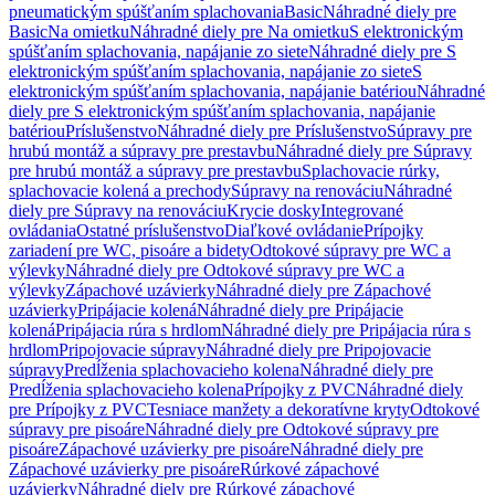
pneumatickým spúšťaním splachovania
Basic
Náhradné diely pre
Basic
Na omietku
Náhradné diely pre Na omietku
S elektronickým
spúšťaním splachovania, napájanie zo siete
Náhradné diely pre S
elektronickým spúšťaním splachovania, napájanie zo siete
S
elektronickým spúšťaním splachovania, napájanie batériou
Náhradné
diely pre S elektronickým spúšťaním splachovania, napájanie
batériou
Príslušenstvo
Náhradné diely pre Príslušenstvo
Súpravy pre
hrubú montáž a súpravy pre prestavbu
Náhradné diely pre Súpravy
pre hrubú montáž a súpravy pre prestavbu
Splachovacie rúrky,
splachovacie kolená a prechody
Súpravy na renováciu
Náhradné
diely pre Súpravy na renováciu
Krycie dosky
Integrované
ovládania
Ostatné príslušenstvo
Diaľkové ovládanie
Prípojky
zariadení pre WC, pisoáre a bidety
Odtokové súpravy pre WC a
výlevky
Náhradné diely pre Odtokové súpravy pre WC a
výlevky
Zápachové uzávierky
Náhradné diely pre Zápachové
uzávierky
Pripájacie kolená
Náhradné diely pre Pripájacie
kolená
Pripájacia rúra s hrdlom
Náhradné diely pre Pripájacia rúra s
hrdlom
Pripojovacie súpravy
Náhradné diely pre Pripojovacie
súpravy
Predĺženia splachovacieho kolena
Náhradné diely pre
Predĺženia splachovacieho kolena
Prípojky z PVC
Náhradné diely
pre Prípojky z PVC
Tesniace manžety a dekoratívne kryty
Odtokové
súpravy pre pisoáre
Náhradné diely pre Odtokové súpravy pre
pisoáre
Zápachové uzávierky pre pisoáre
Náhradné diely pre
Zápachové uzávierky pre pisoáre
Rúrkové zápachové
uzávierky
Náhradné diely pre Rúrkové zápachové