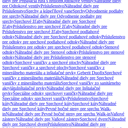
diely pre Pripájacia rúra s hrdlom
Odtokové ventily
Náhradné diely
pre Odtokové ventily
Príslušenstvo
Náhradné diely pre
Príslušenstvo
Sprchy a kúpeľňové vane
Sprchy
Odvodnenie podlahy
pre sprchy
Náhradné diely pre Odvodnenie podlahy pre
sprchy
Sprchové žľaby
Náhradné diely pre Sprchové
žľaby
Príslušenstvo pre sprchové žľaby
Náhradné diely pre
Príslušenstvo pre sprchové žľaby
Sprchové podlahové
odtoky
Náhradné diely pre Sprchové podlahové odtoky
Príslušenstvo
pre odtoky pre sprchové podlahové odtoky
Náhradné diely pre
Príslušenstvo pre odtoky pre sprchové podlahové odtoky
Stenové
odtoky
Náhradné diely pre Stenové odtoky
Príslušenstvo pre stenové
odtoky
Náhradné diely pre Príslušenstvo pre stenové
odtoky
Sprchové vaničky a sprchové plochy
Náhradné diely pre
Sprchové vaničky a sprchové plochy
Sprchové vaničky z
minerálneho materiálu a inštalačné prvky Geberit Duofix
Sprchové
vaničky z minerálneho materiálu
Náhradné diely pre Sprchové
vaničky z minerálneho materiálu
Sprchové vaničky zo sanitárneho
akrylátu
Inštalačné prvky
Náhradné diely pre Inštalačné
prvky
Špeciálne odtoky sprchovej vaničky
Náhradné diely pre
Špeciálne odtoky sprchovej vaničky
Príslušenstvo
Sprchové
kúty
Náhradné diely pre Sprchové kúty
Sprchové kúty
Náhradné
diely pre Sprchové kúty
Pevné bočné steny pre sprchu Walk-
in
Náhradné diely pre Pevné bočné steny pre sprchu Walk-in
Vaňové
zásteny
Náhradné diely pre Vaňové zásteny
Sprchové dvere
Náhradné
diely pre Sprchové dvere
Príslušenstvo
Náhradné diely pre