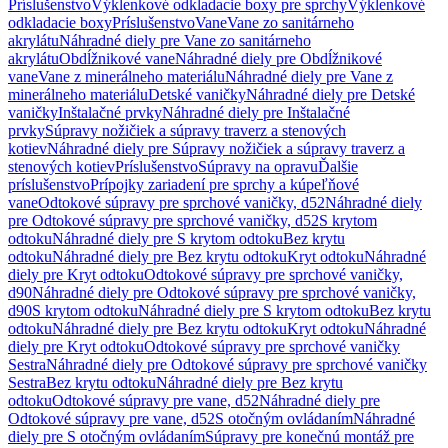
Príslušenstvo
Výklenkové odkladacie boxy pre sprchy
Výklenkové
odkladacie boxy
Príslušenstvo
Vane
Vane zo sanitárneho
akrylátu
Náhradné diely pre Vane zo sanitárneho
akrylátu
Obdĺžnikové vane
Náhradné diely pre Obdĺžnikové
vane
Vane z minerálneho materiálu
Náhradné diely pre Vane z
minerálneho materiálu
Detské vaničky
Náhradné diely pre Detské
vaničky
Inštalačné prvky
Náhradné diely pre Inštalačné
prvky
Súpravy nožičiek a súpravy traverz a stenových
kotiev
Náhradné diely pre Súpravy nožičiek a súpravy traverz a
stenových kotiev
Príslušenstvo
Súpravy na opravu
Ďalšie
príslušenstvo
Prípojky zariadení pre sprchy a kúpeľňové
vane
Odtokové súpravy pre sprchové vaničky, d52
Náhradné diely
pre Odtokové súpravy pre sprchové vaničky, d52
S krytom
odtoku
Náhradné diely pre S krytom odtoku
Bez krytu
odtoku
Náhradné diely pre Bez krytu odtoku
Kryt odtoku
Náhradné
diely pre Kryt odtoku
Odtokové súpravy pre sprchové vaničky,
d90
Náhradné diely pre Odtokové súpravy pre sprchové vaničky,
d90
S krytom odtoku
Náhradné diely pre S krytom odtoku
Bez krytu
odtoku
Náhradné diely pre Bez krytu odtoku
Kryt odtoku
Náhradné
diely pre Kryt odtoku
Odtokové súpravy pre sprchové vaničky
Sestra
Náhradné diely pre Odtokové súpravy pre sprchové vaničky
Sestra
Bez krytu odtoku
Náhradné diely pre Bez krytu
odtoku
Odtokové súpravy pre vane, d52
Náhradné diely pre
Odtokové súpravy pre vane, d52
S otočným ovládaním
Náhradné
diely pre S otočným ovládaním
Súpravy pre konečnú montáž pre