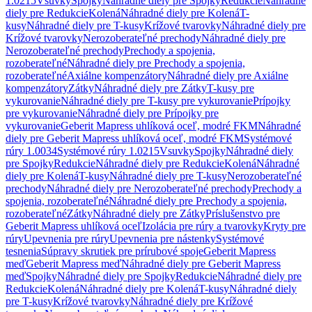
1.0215
Vsuvky
Spojky
Náhradné diely pre Spojky
Redukcie
Náhradné
diely pre Redukcie
Kolená
Náhradné diely pre Kolená
T-
kusy
Náhradné diely pre T-kusy
Krížové tvarovky
Náhradné diely pre
Krížové tvarovky
Nerozoberateľné prechody
Náhradné diely pre
Nerozoberateľné prechody
Prechody a spojenia,
rozoberateľné
Náhradné diely pre Prechody a spojenia,
rozoberateľné
Axiálne kompenzátory
Náhradné diely pre Axiálne
kompenzátory
Zátky
Náhradné diely pre Zátky
T-kusy pre
vykurovanie
Náhradné diely pre T-kusy pre vykurovanie
Prípojky
pre vykurovanie
Náhradné diely pre Prípojky pre
vykurovanie
Geberit Mapress uhlíková oceľ, modré FKM
Náhradné
diely pre Geberit Mapress uhlíková oceľ, modré FKM
Systémové
rúry 1.0034
Systémové rúry 1.0215
Vsuvky
Spojky
Náhradné diely
pre Spojky
Redukcie
Náhradné diely pre Redukcie
Kolená
Náhradné
diely pre Kolená
T-kusy
Náhradné diely pre T-kusy
Nerozoberateľné
prechody
Náhradné diely pre Nerozoberateľné prechody
Prechody a
spojenia, rozoberateľné
Náhradné diely pre Prechody a spojenia,
rozoberateľné
Zátky
Náhradné diely pre Zátky
Príslušenstvo pre
Geberit Mapress uhlíková oceľ
Izolácia pre rúry a tvarovky
Kryty pre
rúry
Upevnenia pre rúry
Upevnenia pre nástenky
Systémové
tesnenia
Súpravy skrutiek pre prírubové spoje
Geberit Mapress
meď
Geberit Mapress meď
Náhradné diely pre Geberit Mapress
meď
Spojky
Náhradné diely pre Spojky
Redukcie
Náhradné diely pre
Redukcie
Kolená
Náhradné diely pre Kolená
T-kusy
Náhradné diely
pre T-kusy
Krížové tvarovky
Náhradné diely pre Krížové