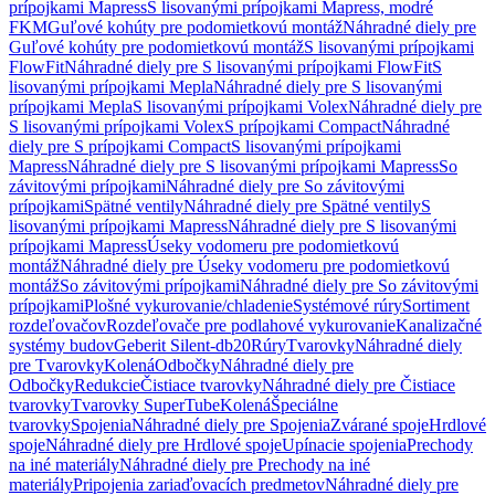
prípojkami Mapress
S lisovanými prípojkami Mapress, modré
FKM
Guľové kohúty pre podomietkovú montáž
Náhradné diely pre
Guľové kohúty pre podomietkovú montáž
S lisovanými prípojkami
FlowFit
Náhradné diely pre S lisovanými prípojkami FlowFit
S
lisovanými prípojkami Mepla
Náhradné diely pre S lisovanými
prípojkami Mepla
S lisovanými prípojkami Volex
Náhradné diely pre
S lisovanými prípojkami Volex
S prípojkami Compact
Náhradné
diely pre S prípojkami Compact
S lisovanými prípojkami
Mapress
Náhradné diely pre S lisovanými prípojkami Mapress
So
závitovými prípojkami
Náhradné diely pre So závitovými
prípojkami
Spätné ventily
Náhradné diely pre Spätné ventily
S
lisovanými prípojkami Mapress
Náhradné diely pre S lisovanými
prípojkami Mapress
Úseky vodomeru pre podomietkovú
montáž
Náhradné diely pre Úseky vodomeru pre podomietkovú
montáž
So závitovými prípojkami
Náhradné diely pre So závitovými
prípojkami
Plošné vykurovanie/chladenie
Systémové rúry
Sortiment
rozdeľovačov
Rozdeľovače pre podlahové vykurovanie
Kanalizačné
systémy budov
Geberit Silent-db20
Rúry
Tvarovky
Náhradné diely
pre Tvarovky
Kolená
Odbočky
Náhradné diely pre
Odbočky
Redukcie
Čistiace tvarovky
Náhradné diely pre Čistiace
tvarovky
Tvarovky SuperTube
Kolená
Špeciálne
tvarovky
Spojenia
Náhradné diely pre Spojenia
Zvárané spoje
Hrdlové
spoje
Náhradné diely pre Hrdlové spoje
Upínacie spojenia
Prechody
na iné materiály
Náhradné diely pre Prechody na iné
materiály
Pripojenia zariaďovacích predmetov
Náhradné diely pre