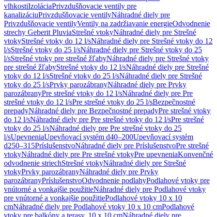
vlhkosti
Izolácia
Privzdušňovacie ventily pre
kanalizáciu
Privzdušňovacie ventily
Náhradné diely pre
Privzdušňovacie ventily
Ventily na zadržiavanie energie
Odvodnenie
strechy Geberit Pluvia
Strešné vtoky
Náhradné diely pre Strešné
vtoky
Strešné vtoky do 12 l/s
Náhradné diely pre Strešné vtoky do 12
l/s
Strešné vtoky do 25 l/s
Náhradné diely pre Strešné vtoky do 25
l/s
Strešné vtoky pre strešné žľaby
Náhradné diely pre Strešné vtoky
pre strešné žľaby
Strešné vtoky do 12 l/s
Náhradné diely pre Strešné
vtoky do 12 l/s
Strešné vtoky do 25 l/s
Náhradné diely pre Strešné
vtoky do 25 l/s
Prvky parozábrany
Náhradné diely pre Prvky
parozábrany
Pre strešné vtoky do 12 l/s
Náhradné diely pre Pre
strešné vtoky do 12 l/s
Pre strešné vtoky do 25 l/s
Bezpečnostné
prepady
Náhradné diely pre Bezpečnostné prepady
Pre strešné vtoky
do 12 l/s
Náhradné diely pre Pre strešné vtoky do 12 l/s
Pre strešné
vtoky do 25 l/s
Náhradné diely pre Pre strešné vtoky do 25
l/s
Upevnenia
Upevňovací systém d40–200
Upevňovací systém
d250–315
Príslušenstvo
Náhradné diely pre Príslušenstvo
Pre strešné
vtoky
Náhradné diely pre Pre strešné vtoky
Pre upevnenia
Konvenčné
odvodnenie striech
Strešné vtoky
Náhradné diely pre Strešné
vtoky
Prvky parozábrany
Náhradné diely pre Prvky
parozábrany
Príslušenstvo
Odvodnenie podlahy
Podlahové vtoky pre
vnútorné a vonkajšie použitie
Náhradné diely pre Podlahové vtoky
pre vnútorné a vonkajšie použitie
Podlahové vtoky 10 x 10
cm
Náhradné diely pre Podlahové vtoky 10 x 10 cm
Podlahové
vtoky pre balkóny a terasy, 10 x 10 cm
Náhradné diely pre