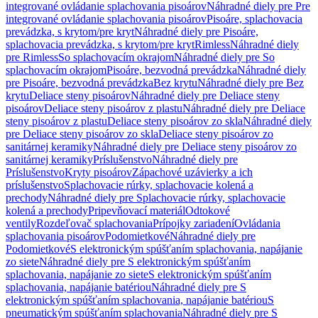
integrované ovládanie splachovania pisoárov
Náhradné diely pre Pre
integrované ovládanie splachovania pisoárov
Pisoáre, splachovacia
prevádzka, s krytom/pre kryt
Náhradné diely pre Pisoáre,
splachovacia prevádzka, s krytom/pre kryt
Rimless
Náhradné diely
pre Rimless
So splachovacím okrajom
Náhradné diely pre So
splachovacím okrajom
Pisoáre, bezvodná prevádzka
Náhradné diely
pre Pisoáre, bezvodná prevádzka
Bez krytu
Náhradné diely pre Bez
krytu
Deliace steny pisoárov
Náhradné diely pre Deliace steny
pisoárov
Deliace steny pisoárov z plastu
Náhradné diely pre Deliace
steny pisoárov z plastu
Deliace steny pisoárov zo skla
Náhradné diely
pre Deliace steny pisoárov zo skla
Deliace steny pisoárov zo
sanitárnej keramiky
Náhradné diely pre Deliace steny pisoárov zo
sanitárnej keramiky
Príslušenstvo
Náhradné diely pre
Príslušenstvo
Kryty pisoárov
Zápachové uzávierky a ich
príslušenstvo
Splachovacie rúrky, splachovacie kolená a
prechody
Náhradné diely pre Splachovacie rúrky, splachovacie
kolená a prechody
Pripevňovací materiál
Odtokové
ventily
Rozdeľovač splachovania
Prípojky zariadení
Ovládania
splachovania pisoárov
Podomietkové
Náhradné diely pre
Podomietkové
S elektronickým spúšťaním splachovania, napájanie
zo siete
Náhradné diely pre S elektronickým spúšťaním
splachovania, napájanie zo siete
S elektronickým spúšťaním
splachovania, napájanie batériou
Náhradné diely pre S
elektronickým spúšťaním splachovania, napájanie batériou
S
pneumatickým spúšťaním splachovania
Náhradné diely pre S