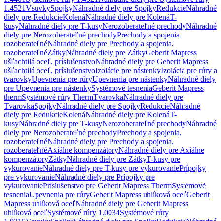
1.4521
Vsuvky
Spojky
Náhradné diely pre Spojky
Redukcie
Náhradné
diely pre Redukcie
Kolená
Náhradné diely pre Kolená
T-
kusy
Náhradné diely pre T-kusy
Nerozoberateľné prechody
Náhradné
diely pre Nerozoberateľné prechody
Prechody a spojenia,
rozoberateľné
Náhradné diely pre Prechody a spojenia,
rozoberateľné
Zátky
Náhradné diely pre Zátky
Geberit Mapress
ušľachtilá oceľ, príslušenstvo
Náhradné diely pre Geberit Mapress
ušľachtilá oceľ, príslušenstvo
Izolácie pre nástenky
Izolácia pre rúry a
tvarovky
Upevnenia pre rúry
Upevnenia pre nástenky
Náhradné diely
pre Upevnenia pre nástenky
Systémové tesnenia
Geberit Mapress
therm
Systémové rúry Therm
Tvarovka
Náhradné diely pre
Tvarovka
Spojky
Náhradné diely pre Spojky
Redukcie
Náhradné
diely pre Redukcie
Kolená
Náhradné diely pre Kolená
T-
kusy
Náhradné diely pre T-kusy
Nerozoberateľné prechody
Náhradné
diely pre Nerozoberateľné prechody
Prechody a spojenia,
rozoberateľné
Náhradné diely pre Prechody a spojenia,
rozoberateľné
Axiálne kompenzátory
Náhradné diely pre Axiálne
kompenzátory
Zátky
Náhradné diely pre Zátky
T-kusy pre
vykurovanie
Náhradné diely pre T-kusy pre vykurovanie
Prípojky
pre vykurovanie
Náhradné diely pre Prípojky pre
vykurovanie
Príslušenstvo pre Geberit Mapress Therm
Systémové
tesnenia
Upevnenia pre rúry
Geberit Mapress uhlíková oceľ
Geberit
Mapress uhlíková oceľ
Náhradné diely pre Geberit Mapress
uhlíková oceľ
Systémové rúry 1.0034
Systémové rúry