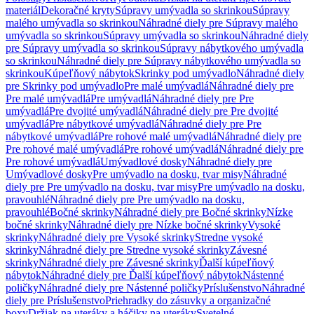
materiál
Dekoračné kryty
Súpravy umývadla so skrinkou
Súpravy
malého umývadla so skrinkou
Náhradné diely pre Súpravy malého
umývadla so skrinkou
Súpravy umývadla so skrinkou
Náhradné diely
pre Súpravy umývadla so skrinkou
Súpravy nábytkového umývadla
so skrinkou
Náhradné diely pre Súpravy nábytkového umývadla so
skrinkou
Kúpeľňový nábytok
Skrinky pod umývadlo
Náhradné diely
pre Skrinky pod umývadlo
Pre malé umývadlá
Náhradné diely pre
Pre malé umývadlá
Pre umývadlá
Náhradné diely pre Pre
umývadlá
Pre dvojité umývadlá
Náhradné diely pre Pre dvojité
umývadlá
Pre nábytkové umývadlá
Náhradné diely pre Pre
nábytkové umývadlá
Pre rohové malé umývadlá
Náhradné diely pre
Pre rohové malé umývadlá
Pre rohové umývadlá
Náhradné diely pre
Pre rohové umývadlá
Umývadlové dosky
Náhradné diely pre
Umývadlové dosky
Pre umývadlo na dosku, tvar misy
Náhradné
diely pre Pre umývadlo na dosku, tvar misy
Pre umývadlo na dosku,
pravouhlé
Náhradné diely pre Pre umývadlo na dosku,
pravouhlé
Bočné skrinky
Náhradné diely pre Bočné skrinky
Nízke
bočné skrinky
Náhradné diely pre Nízke bočné skrinky
Vysoké
skrinky
Náhradné diely pre Vysoké skrinky
Stredne vysoké
skrinky
Náhradné diely pre Stredne vysoké skrinky
Závesné
skrinky
Náhradné diely pre Závesné skrinky
Ďalší kúpeľňový
nábytok
Náhradné diely pre Ďalší kúpeľňový nábytok
Nástenné
poličky
Náhradné diely pre Nástenné poličky
Príslušenstvo
Náhradné
diely pre Príslušenstvo
Priehradky do zásuvky a organizačné
boxy
Držiak na uteráky a háčiky na uteráky
Svetelné