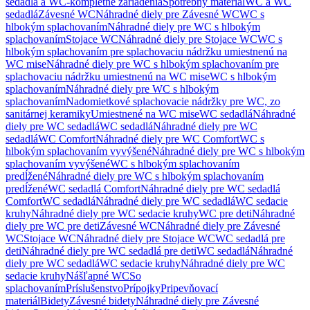
sedadlá a WC-kompletné zariadenia
Spotrebný materiál
WC a WC
sedadlá
Závesné WC
Náhradné diely pre Závesné WC
WC s
hlbokým splachovaním
Náhradné diely pre WC s hlbokým
splachovaním
Stojace WC
Náhradné diely pre Stojace WC
WC s
hlbokým splachovaním pre splachovaciu nádržku umiestnenú na
WC mise
Náhradné diely pre WC s hlbokým splachovaním pre
splachovaciu nádržku umiestnenú na WC mise
WC s hlbokým
splachovaním
Náhradné diely pre WC s hlbokým
splachovaním
Nadomietkové splachovacie nádržky pre WC, zo
sanitárnej keramiky
Umiestnené na WC mise
WC sedadlá
Náhradné
diely pre WC sedadlá
WC sedadlá
Náhradné diely pre WC
sedadlá
WC Comfort
Náhradné diely pre WC Comfort
WC s
hlbokým splachovaním vyvýšené
Náhradné diely pre WC s hlbokým
splachovaním vyvýšené
WC s hlbokým splachovaním
predĺžené
Náhradné diely pre WC s hlbokým splachovaním
predĺžené
WC sedadlá Comfort
Náhradné diely pre WC sedadlá
Comfort
WC sedadlá
Náhradné diely pre WC sedadlá
WC sedacie
kruhy
Náhradné diely pre WC sedacie kruhy
WC pre deti
Náhradné
diely pre WC pre deti
Závesné WC
Náhradné diely pre Závesné
WC
Stojace WC
Náhradné diely pre Stojace WC
WC sedadlá pre
deti
Náhradné diely pre WC sedadlá pre deti
WC sedadlá
Náhradné
diely pre WC sedadlá
WC sedacie kruhy
Náhradné diely pre WC
sedacie kruhy
Nášľapné WC
So
splachovaním
Príslušenstvo
Prípojky
Pripevňovací
materiál
Bidety
Závesné bidety
Náhradné diely pre Závesné