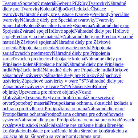
Tesnenia
Spotrebný materiál
Geberit PE
Rúry
Tvarovky
Náhradné
diely pre Tvarovky
Kolená
Odbočky
Redukcie
Čistiace
tvarovky
Náhradné diely pre Čistiace tvarovky
Prechody
Špeciálne
tvarovky
Náhradné diely pre Špeciálne tvarovky
Tvarovky
SuperTube
Kolená
Špeciálne tvarovky
Spojenia
Náhradné diely pre
Spojenia
Zvárané spoje
Hrdlové spoje
Náhradné diely pre Hrdlové
spoje
Prechody na iné materiály
Náhradné diely pre Prechody na iné
materiály
Závitové spojenia
Náhradné diely pre Závitové
spojenia
Pripojenia spojenia
Spojovacie puzdrá
Pripojenia
zariaďovacích predmetov
Náhradné diely pre Pripojenia
zariaďovacích predmetov
Pripájacie kolená
Náhradné diely pre
Pripájacie kolená
Pripájacie hrdlá
Náhradné diely pre Pripájacie
hrdlá
Pripájacie hrdlá
Náhradné diely pre Pripájacie hrdlá
Rúrkové
zápachové uzávierky
Náhradné diely pre Rúrkové zápachové
uzávierky
Zápachové uzávierky v tvare "S"
Náhradné diely pre
Zápachové uzávierky v tvare "S"
Príslušenstvo
Rúrové
objímky
Upevnenia pre rúrové objímky
Nosné
žľaby
Zátky
Tesnenia
Kryty pre hrubú montáž pre servisný
otvor
Spotrebný materiál
Protipožiarna ochrana, akustická izolácia a
ochrana proti vlhkosti
Protipožiarna ochrana
Náhradné diely pre
Protipožiarna ochrana
Protipožiarna ochrana pre odvodňovacie
systémy
Náhradné diely pre Protipožiarna ochrana pre odvodňovacie
systémy
Akustická izolácia
Izolácie pre zníženie hluku šíreného
konštrukciou
Izolácie pre zníženie hluku šíreného konštrukciou a
izolácia hluku šíriaceho sa vzduchom
Ochrana proti