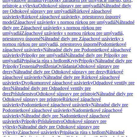
umývadlové armatúry
Prípojky zariadení pre umývacie miesto, drez,
prístroje a výlevku
Odtokové súpravy pre umývadlá
Náhradné diely
pre Odtokové súpravy pre umývadlá
Rúrkové zápachové
uzávierky
Rúrkové zápachové uzávierky, priestorovo úsporný
model
Zápachové uzávierky s nornou rúrkou pre umývadlá
Náhradné
diely pre Zápachové uzávierky s nornou rúrkou pre
umývadlá
Zápachové uzávierky s nornou rúrkou pre umývadlá,
priestorovo úsporné
Náhradné diely pre Zápachové uzávierky s
nornou rúrkou pre umývadlá, priestorovo úsporné
Podomietkové
zápachové uzávierky
Náhradné diely pre Podomietkové zápachové
uzávierky
Prípojky pre umývadlá
Náhradné diely pre Prípojky pre
umývadlá
Pripájacia rúra s hrdlom
Kryty
Prípojky
Náhradné diely pre
Prípojky
Tesnenia
Predĺženia
Ovládania
Odtokové súpravy pre
drezy
Náhradné diely pre Odtokové súpravy pre drezy
Rúrkové
zápachové uzávierky
Náhradné diely pre Rúrkové zápachové
uzávierky
Dvojkomorové zápachové uzávierky
Odpadové ventily pre
drez
Náhradné diely pre Odpadové ventily pre
drez
Príslušenstvo
Odtokové súpravy pre prístroje
Náhradné diely pre
Odtokové súpravy pre prístroje
Rúrkové zápachové
uzávierky
Podomietkové zápachové uzávierky
Náhradné diely pre
Podomietkové zápachové uzávierky
Nadomietkové zápachové
uzávierky
Náhradné diely pre Nadomietkové zápachové
uzávierky
Prípojky
Príslušenstvo
Odtokové súpravy pre
výlevky
Náhradné diely pre Odtokové súpravy pre
výlevky
Zápachové uzávierky
Pripájacia rúra s hrdlom
Náhradné