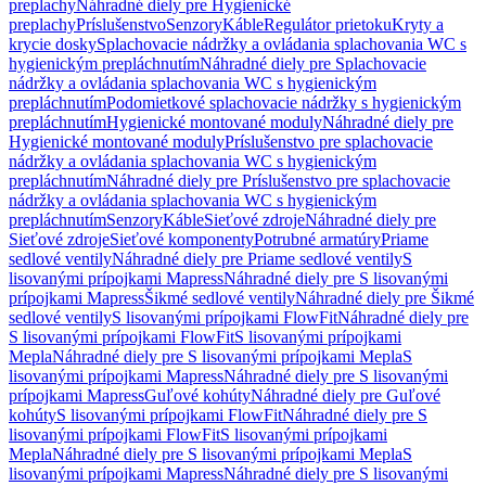
preplachy
Náhradné diely pre Hygienické
preplachy
Príslušenstvo
Senzory
Káble
Regulátor prietoku
Kryty a
krycie dosky
Splachovacie nádržky a ovládania splachovania WC s
hygienickým prepláchnutím
Náhradné diely pre Splachovacie
nádržky a ovládania splachovania WC s hygienickým
prepláchnutím
Podomietkové splachovacie nádržky s hygienickým
prepláchnutím
Hygienické montované moduly
Náhradné diely pre
Hygienické montované moduly
Príslušenstvo pre splachovacie
nádržky a ovládania splachovania WC s hygienickým
prepláchnutím
Náhradné diely pre Príslušenstvo pre splachovacie
nádržky a ovládania splachovania WC s hygienickým
prepláchnutím
Senzory
Káble
Sieťové zdroje
Náhradné diely pre
Sieťové zdroje
Sieťové komponenty
Potrubné armatúry
Priame
sedlové ventily
Náhradné diely pre Priame sedlové ventily
S
lisovanými prípojkami Mapress
Náhradné diely pre S lisovanými
prípojkami Mapress
Šikmé sedlové ventily
Náhradné diely pre Šikmé
sedlové ventily
S lisovanými prípojkami FlowFit
Náhradné diely pre
S lisovanými prípojkami FlowFit
S lisovanými prípojkami
Mepla
Náhradné diely pre S lisovanými prípojkami Mepla
S
lisovanými prípojkami Mapress
Náhradné diely pre S lisovanými
prípojkami Mapress
Guľové kohúty
Náhradné diely pre Guľové
kohúty
S lisovanými prípojkami FlowFit
Náhradné diely pre S
lisovanými prípojkami FlowFit
S lisovanými prípojkami
Mepla
Náhradné diely pre S lisovanými prípojkami Mepla
S
lisovanými prípojkami Mapress
Náhradné diely pre S lisovanými