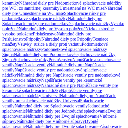
keramiky
Náhradné diely pre Nadomietkové splachovacie nádržky
pre WC, zo sanitárnej keramiky
Umiestnené na WC mise
Náhradné
diely pre Umiestnené na WC mise
Splachovacie rúrky pre
nadomietkové splachovacie nádržky
Náhradné diely pre
Splachovacie rúrky pre nadomietkové splachovacie nádržky
Vysoko
položené
Náhradné diely pre Vysoko položené
Nízko a stredne
vysoko položené
Príslušenstvo
Náhradné diely pre
Príslušenstvo
Prípojky
Náhradné diely pre Prípojky
Tesniace
manžety
Vsuvky, ružice a diely proti vzdutiu
Podomietkové
splachovacie nádržky
Podomietkové splachovacie nádržky
Sigma
Náhradné diely pre Podomietkové splachovacie nádržky
Sigma
Splachovacie rúrky
Príslušenstvo
Napúšťacie a splachovacie
ventily
Napúšťacie ventily
Náhradné diely pre Napúšťacie
ventily
Napúšťacie ventily pre nadomietkové splachovacie
nádržky
Náhradné diely pre Napúšťacie ventily pre nadomietkové
splachovacie nádržky
Napúšťacie ventily pre keramické
splachovacie nádržky
Náhradné diely pre Napúšťacie ventily pre
keramické splachovacie nádržky
Napúšťacie ventily pre
splachovacie nádržky Universal
Náhradné diely pre Napúšťacie
ventily pre splachovacie nádržky Universal
Splachovacie
ventily
Náhradné diely pre Splachovacie ventily
Jednoduché
splachovanie
Náhradné diely pre Jednoduché splachovanie
Dvojité
splachovanie
Náhradné diely pre Dvojité splachovanie
Vnútorné
súpravy
Náhradné diely pre Vnútorné súpravy
Dvojité
splachovanie
Náhradné diely pre Dvojité splachovanie
Zásobovacie