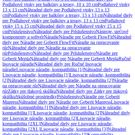
Podlahové vtoky pre balkóny a terasy, 10 x 10 cm
Podlahové vtoky
13 x 13 cm
Náhradné diely pre Podlahové vtoky 13 x 13
cm
Podlahové vtoky pre balkóny a terasy, 13 x 13 cm
Náhradné diely
pre Podlahové vtoky pre balkóny a terasy, 13 x 13 cm
Podlahové
vtoky 15 x 15 cm
Náhradné diely pre Podlahové vtoky 15 x 15
cm
Príslušenstvo
Náhradné diely pre Príslušenstvo
Nástroje, sieťové
komponenty a softvér
Náradie
Náradie pre Geberit FlowFit
Náhradné
diely pre Náradie pre Geberit FlowFit
Náradie na opracovanie
rúr
Náhradné diely pre Náradie na opracovanie
rúr
Príslušenstvo
Náhradné diely pre Príslušenstvo
Náradie pre
Geberit Mepla
Náhradné diely pre Náradie pre Geberit Mepla
Ručné
lisovacie náradie
Náhradné diely pre Ručné lisovacie
náradie
Lisovacie náradie, kompatibilita [1]
Náhradné diely pre
Lisovacie náradie, kompatibilita [1]
Lisovacie náradie, kompatibilita
[2]
Náhradné diely pre Lisovacie náradie, kompatibilita [2]
Náradie
na opracovanie rúr
Náhradné diely pre Náradie na opracovanie
rúr
Zátky pre tlakovú skúšku
Náhradné diely pre Zátky pre tlakovú
skúšku
Skúšobné prostriedky
Príslušenstvo
Náradie pre Geberit
Mapress
Náhradné diely pre Náradie pre Geberit Mapress
Lisovacie
náradie, kompatibilita [1]
Náhradné diely pre Lisovacie náradie,
kompatibilita [1]
Lisovacie náradie, kompatibilita [2]
Náhradné diely
pre Lisovacie náradie, kompatibilita [2]
Lisovacie náradie,
kompatibilita [2XL]
Náhradné diely pre Lisovacie náradie,
kompatibilita [2XL]
Lisovacie náradie, kompatibilita [3]
Náhradné
diely pre Lisovacie náradie, kompatibilita [3]
Kompatibilita