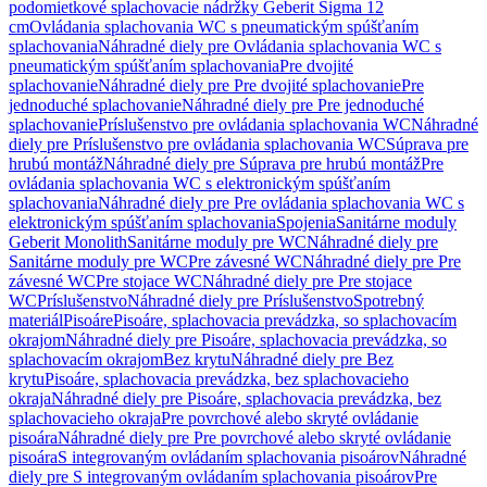
podomietkové splachovacie nádržky Geberit Sigma 12
cm
Ovládania splachovania WC s pneumatickým spúšťaním
splachovania
Náhradné diely pre Ovládania splachovania WC s
pneumatickým spúšťaním splachovania
Pre dvojité
splachovanie
Náhradné diely pre Pre dvojité splachovanie
Pre
jednoduché splachovanie
Náhradné diely pre Pre jednoduché
splachovanie
Príslušenstvo pre ovládania splachovania WC
Náhradné
diely pre Príslušenstvo pre ovládania splachovania WC
Súprava pre
hrubú montáž
Náhradné diely pre Súprava pre hrubú montáž
Pre
ovládania splachovania WC s elektronickým spúšťaním
splachovania
Náhradné diely pre Pre ovládania splachovania WC s
elektronickým spúšťaním splachovania
Spojenia
Sanitárne moduly
Geberit Monolith
Sanitárne moduly pre WC
Náhradné diely pre
Sanitárne moduly pre WC
Pre závesné WC
Náhradné diely pre Pre
závesné WC
Pre stojace WC
Náhradné diely pre Pre stojace
WC
Príslušenstvo
Náhradné diely pre Príslušenstvo
Spotrebný
materiál
Pisoáre
Pisoáre, splachovacia prevádzka, so splachovacím
okrajom
Náhradné diely pre Pisoáre, splachovacia prevádzka, so
splachovacím okrajom
Bez krytu
Náhradné diely pre Bez
krytu
Pisoáre, splachovacia prevádzka, bez splachovacieho
okraja
Náhradné diely pre Pisoáre, splachovacia prevádzka, bez
splachovacieho okraja
Pre povrchové alebo skryté ovládanie
pisoára
Náhradné diely pre Pre povrchové alebo skryté ovládanie
pisoára
S integrovaným ovládaním splachovania pisoárov
Náhradné
diely pre S integrovaným ovládaním splachovania pisoárov
Pre