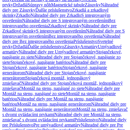
prvky
Držadlá
Súpravy nôh
Magnetické tabule
Zásuvky
Náhradné
diely pre Zásuvky
Ďalšie príslušenstvo
Zrkadlá a zrkadlové
skrinky
Zrkadlo
Náhradné diely pre Zrkadlo
S integrovaným
osvetlením
Náhradné diely pre S integrovaným osvetlením
Bez
integrovaného osvetlenia
Zrkadlové skrinky
Náhradné diely pre
Zrkadlové skrinky
S integrovaným osvetlením
Náhradné diely pre S
integrovaným osvetlením
Bez integrovaného osvetlenia
Náhradné
diely pre Bez integrovaného osvetlenia
Príslušenstvo
Svetelné
prvky
Držadlá
Ďalšie príslušenstvo
Zásuvky
Armatúry
Umývadlové
armatúry
Náhradné diely pre Umývadlové armatúry
Stojančekové,
napájanie zo siete
Náhradné diely pre Stojančekové, napájanie zo
siete
Stojančekové, napájanie batériou
Náhradné diely pre
Stojančekové, napájanie batériou
Stojančekové, napájanie
generátorom
Náhradné diely pre Stojančekové, napájanie
generátorom
Stojančeková montáž, jednopákový
zmiešavač
Náhradné diely pre Stojančeková montáž, jednopákový
zmiešavač
Montáž na stenu, napájané zo siete
Náhradné diely pre
Montáž na stenu, napájané zo siete
Montáž na stenu, napájanie
batériou
Náhradné diely pre Montáž na stenu, napájanie
batériou
Montáž na stenu, napájanie generátorom
Náhradné diely pre
Montáž na stenu, napájanie generátorom
Montáž na stenu, zmiešavač
s dvomi ovládacími prvkami
Náhradné diely pre Montáž na stenu,
zmiešavač s dvomi ovládacími prvkami
Príslušenstvo
Náhradné diely
pre Príslušenstvo
Pre umývadlové armatúry
Náhradné diely pre Pre