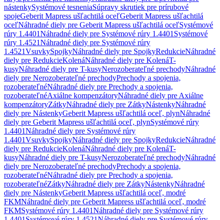
nástenky
Systémové tesnenia
Súpravy skrutiek pre prírubové
spoje
Geberit Mapress ušľachtilá oceľ
Geberit Mapress ušľachtilá
oceľ
Náhradné diely pre Geberit Mapress ušľachtilá oceľ
Systémové
rúry 1.4401
Náhradné diely pre Systémové rúry 1.4401
Systémové
rúry 1.4521
Náhradné diely pre Systémové rúry
1.4521
Vsuvky
Spojky
Náhradné diely pre Spojky
Redukcie
Náhradné
diely pre Redukcie
Kolená
Náhradné diely pre Kolená
T-
kusy
Náhradné diely pre T-kusy
Nerozoberateľné prechody
Náhradné
diely pre Nerozoberateľné prechody
Prechody a spojenia,
rozoberateľné
Náhradné diely pre Prechody a spojenia,
rozoberateľné
Axiálne kompenzátory
Náhradné diely pre Axiálne
kompenzátory
Zátky
Náhradné diely pre Zátky
Nástenky
Náhradné
diely pre Nástenky
Geberit Mapress ušľachtilá oceľ, plyn
Náhradné
diely pre Geberit Mapress ušľachtilá oceľ, plyn
Systémové rúry
1.4401
Náhradné diely pre Systémové rúry
1.4401
Vsuvky
Spojky
Náhradné diely pre Spojky
Redukcie
Náhradné
diely pre Redukcie
Kolená
Náhradné diely pre Kolená
T-
kusy
Náhradné diely pre T-kusy
Nerozoberateľné prechody
Náhradné
diely pre Nerozoberateľné prechody
Prechody a spojenia,
rozoberateľné
Náhradné diely pre Prechody a spojenia,
rozoberateľné
Zátky
Náhradné diely pre Zátky
Nástenky
Náhradné
diely pre Nástenky
Geberit Mapress ušľachtilá oceľ, modré
FKM
Náhradné diely pre Geberit Mapress ušľachtilá oceľ, modré
FKM
Systémové rúry 1.4401
Náhradné diely pre Systémové rúry
1.4401
Systémové rúry 1.4521
Náhradné diely pre Systémové rúry