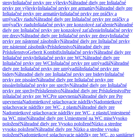
steny
Inštalačné prvky pre výlevky
Náhradné diely pre Inštalačné
prvky pre výlevky
Inštalačné prvky pre armatúry
Náhradné diely pre
Inštalačné prvky pre armatúry
Inštalačné prvky pre práčky a
umývačky riadu
Náhradné diely pre Inštalačné prvky pre práčky a
umývačky riadu
Inštalačné prvky pre konzolové zaťaženie
Náhradné
diely pre Inštalačné prvky pre konzolové zaťaženie
Inštalačné prvky
pre drezy
Náhradné diely pre Inštalačné prvky pre drezy
Inštalačné
prvky pre nástenné zásobníky
Náhradné diely pre Inštalačné prvky
pre nástenné zásobníky
Príslušenstvo
Náhradné diely pre
Príslušenstvo
Geberit Kombifix
Inštalačné prvky
Náhradné diely pre
Inštalačné prvky
Inštalačné prvky pre WC
Náhradné diely pre
Inštalačné prvky pre WC
Inštalačné prvky pre umývadlá
Náhradné
diely pre Inštalačné prvky pre umývadlá
Inštalačné prvky pre
bidety
Náhradné diely pre Inštalačné prvky pre bidety
Inštalačné
prvky pre pisoáre
Náhradné diely pre Inštalačné prvky pre
pisoáre
Inštalačné prvky pre sprchy
Náhradné diely pre Inštalačné
prvky pre sprchy
Príslušenstvo
Náhradné diely pre Príslušenstvo
Pre
inštalačné prvky pre WC
Pre upevnenia
Náhradné diely pre Pre
upevnenia
Nadomietkové splachovacie nádržky
Nadomietkové
splachovacie nádržky pre WC, z plastu
Náhradné diely pre
Nadomietkové splachovacie nádržky pre WC, z plastu
Umiestnené
na WC mise
Náhradné diely pre Umiestnené na WC mise
Vysoko
položené
Náhradné diely pre Vysoko položené
Nízko a stredne
vysoko položené
Náhradné diely pre Nízko a stredne vysoko
položené
Nadomietkové splachovacie nádržky pre WC, zo sanitárnej