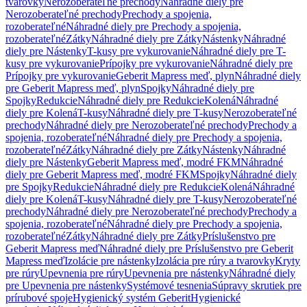
tvarovky
Nerozoberateľné prechody
Náhradné diely pre
Nerozoberateľné prechody
Prechody a spojenia,
rozoberateľné
Náhradné diely pre Prechody a spojenia,
rozoberateľné
Zátky
Náhradné diely pre Zátky
Nástenky
Náhradné
diely pre Nástenky
T-kusy pre vykurovanie
Náhradné diely pre T-
kusy pre vykurovanie
Prípojky pre vykurovanie
Náhradné diely pre
Prípojky pre vykurovanie
Geberit Mapress meď, plyn
Náhradné diely
pre Geberit Mapress meď, plyn
Spojky
Náhradné diely pre
Spojky
Redukcie
Náhradné diely pre Redukcie
Kolená
Náhradné
diely pre Kolená
T-kusy
Náhradné diely pre T-kusy
Nerozoberateľné
prechody
Náhradné diely pre Nerozoberateľné prechody
Prechody a
spojenia, rozoberateľné
Náhradné diely pre Prechody a spojenia,
rozoberateľné
Zátky
Náhradné diely pre Zátky
Nástenky
Náhradné
diely pre Nástenky
Geberit Mapress meď, modré FKM
Náhradné
diely pre Geberit Mapress meď, modré FKM
Spojky
Náhradné diely
pre Spojky
Redukcie
Náhradné diely pre Redukcie
Kolená
Náhradné
diely pre Kolená
T-kusy
Náhradné diely pre T-kusy
Nerozoberateľné
prechody
Náhradné diely pre Nerozoberateľné prechody
Prechody a
spojenia, rozoberateľné
Náhradné diely pre Prechody a spojenia,
rozoberateľné
Zátky
Náhradné diely pre Zátky
Príslušenstvo pre
Geberit Mapress meď
Náhradné diely pre Príslušenstvo pre Geberit
Mapress meď
Izolácie pre nástenky
Izolácia pre rúry a tvarovky
Kryty
pre rúry
Upevnenia pre rúry
Upevnenia pre nástenky
Náhradné diely
pre Upevnenia pre nástenky
Systémové tesnenia
Súpravy skrutiek pre
prírubové spoje
Hygienický systém Geberit
Hygienické