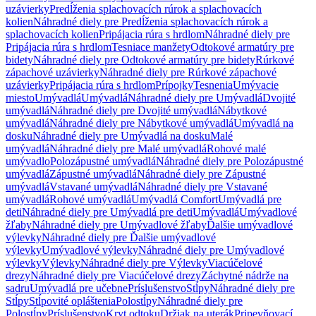
uzávierky
Predĺženia splachovacích rúrok a splachovacích
kolien
Náhradné diely pre Predĺženia splachovacích rúrok a
splachovacích kolien
Pripájacia rúra s hrdlom
Náhradné diely pre
Pripájacia rúra s hrdlom
Tesniace manžety
Odtokové armatúry pre
bidety
Náhradné diely pre Odtokové armatúry pre bidety
Rúrkové
zápachové uzávierky
Náhradné diely pre Rúrkové zápachové
uzávierky
Pripájacia rúra s hrdlom
Prípojky
Tesnenia
Umývacie
miesto
Umývadlá
Umývadlá
Náhradné diely pre Umývadlá
Dvojité
umývadlá
Náhradné diely pre Dvojité umývadlá
Nábytkové
umývadlá
Náhradné diely pre Nábytkové umývadlá
Umývadlá na
dosku
Náhradné diely pre Umývadlá na dosku
Malé
umývadlá
Náhradné diely pre Malé umývadlá
Rohové malé
umývadlo
Polozápustné umývadlá
Náhradné diely pre Polozápustné
umývadlá
Zápustné umývadlá
Náhradné diely pre Zápustné
umývadlá
Vstavané umývadlá
Náhradné diely pre Vstavané
umývadlá
Rohové umývadlá
Umývadlá Comfort
Umývadlá pre
deti
Náhradné diely pre Umývadlá pre deti
Umývadlá
Umývadlové
žľaby
Náhradné diely pre Umývadlové žľaby
Ďalšie umývadlové
výlevky
Náhradné diely pre Ďalšie umývadlové
výlevky
Umývadlové výlevky
Náhradné diely pre Umývadlové
výlevky
Výlevky
Náhradné diely pre Výlevky
Viacúčelové
drezy
Náhradné diely pre Viacúčelové drezy
Záchytné nádrže na
sadru
Umývadlá pre učebne
Príslušenstvo
Stĺpy
Náhradné diely pre
Stĺpy
Stĺpovité opláštenia
Polostĺpy
Náhradné diely pre
Polostĺpy
Príslušenstvo
Kryt odtoku
Držiak na uterák
Pripevňovací