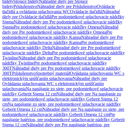
bidety
Stojace bidety
Náhradné diely pre Stojace
bidety
Príslušenstvo
Náhradné diely pre Príslušenstvo
Ovládacie
tlačidlá a ovládania splachovania WC
Ovládacie tlačidlá
Náhradné
diely pre Ovládacie tlačidlá
Pre podomietkové splachovacie nádržky
Sigma
Náhradné diely pre Pre podomietkové splachovacie nádržky
Sigma
Pre podomietkové splachovacie nádržky Omega
Náhradné
diely pre Pre podomietkové splachovacie nádržky Omega
Pre
podomietkové splachovacie nádržky Kappa
Náhradné diely pre Pre
podomietkové splachovacie nádržky Kappa
Pre podomietkové
splachovacie nádržky Delta
Náhradné diely pre Pre podomietkové
splachovacie nádržky Delta
Pre podomietkové splachovacie nádržky
Twinline
Náhradné diely pre Pre podomietkové splachovacie
nádržky Twinline
Pre podomietkové splachovacie nádržky
300T
Náhradné diely pre Pre podomietkové splachovacie nádržky
300T
Príslušenstvo
Spotrebný materiál
Ovládania splachovania WC s
elektronickým spúšťaním splachovania
Náhradné diely pre
Ovládania splachovania WC s elektronickým spúšťaním
splachovania
Na napájanie zo siete, pre podomietkové splachovacie
nádržky Geberit Sigma 12 cm
Náhradné diely pre Na napájanie zo
siete, pre podomietkové splachovacie nádržky Geberit Sigma 12
cm
Na napájanie zo siete, pre podomietkové splachovacie nádržky
Geberit Omega 12 cm
Náhradné diely pre Na napájanie zo siete, pre
podomietkové splachovacie nádržky Geberit Omega 12 cm
Pre
napájanie batériou, pre podomietkové splachovacie nádržky Geberit
Sigma 12 cm
Náhradné diely pre Pre napájanie batériou, pre