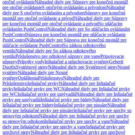
otočné ovládanie
Náhradné diely pre Súpravy pre konečnú montáž
pre otočné ovládanie
S otočným ovládaním a prívodom
Náhradné
diely pre S otočným ovládaním a prívodom
Súpravy pre konečnú
montáž pre otočné ovládanie a prívod
Náhradné diely pre Súpravy
pre konečnú montáž pre otočné ovládanie a prívod
So stláčacím
ovládaním PushControl
Náhradné diely pre So stláčacím ovládaním
PushControl
Súprava pre konečnú montáž pre stláčacie ovládanie
PushControl
Náhradné diely pre Súprava pre konečnú montáž pre
stláčacie ovládanie PushControl
So zátkou odtokového
ventilu
Náhradné diely pre So zátkou odtokového
ventilu
Príslušenstvo pre odtokové súpravy pre vane
Pripojovacie
súpravy
Prípojky vody
Inštalačné a splachovacie systémy
Geberit
Duofix
Systémové steny
Náhradné diely pre Systémové steny
Nosné
systémy
Náhradné diely pre Nosné
systémy
Opláštenia
Príslušenstvo
Náhradné diely pre
Príslušenstvo
Inštalačné prvky
Náhradné diely pre Inštalačné
prvky
Inštalačné prvky pre WC
Náhradné diely pre Inštalačné prvky
pre WC
Inštalačné prvky pre umývadlá
Náhradné diely pre Inštalačné
prvky pre umývadlá
Inštalačné prvky pre bidety
Náhradné diely pre
Inštalačné prvky pre bidety
Inštalačné prvky pre pisoáre
Náhradné
diely pre Inštalačné prvky pre pisoáre
Inštalačné prvky pre sprchy so
stenovým odtokom
Náhradné diely pre Inštalačné prvky pre sprchy
so stenovým odtokom
Inštalačné prvky pre sprchy a vane
Náhradné
diely pre Inštalačné prvky pre sprchy a vane
Inštalačné prvky pre
sprchové steny
Náhradné diely pre Inštalačné prvky pre sprchové