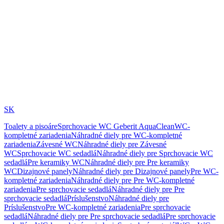
SK
Toalety a pisoáre
Sprchovacie WC Geberit AquaClean
WC-
kompletné zariadenia
Náhradné diely pre WC-kompletné
zariadenia
Závesné WC
Náhradné diely pre Závesné
WC
Sprchovacie WC sedadlá
Náhradné diely pre Sprchovacie WC
sedadlá
Pre keramiky WC
Náhradné diely pre Pre keramiky
WC
Dizajnové panely
Náhradné diely pre Dizajnové panely
Pre WC-
kompletné zariadenia
Náhradné diely pre Pre WC-kompletné
zariadenia
Pre sprchovacie sedadlá
Náhradné diely pre Pre
sprchovacie sedadlá
Príslušenstvo
Náhradné diely pre
Príslušenstvo
Pre WC-kompletné zariadenia
Pre sprchovacie
sedadlá
Náhradné diely pre Pre sprchovacie sedadlá
Pre sprchovacie