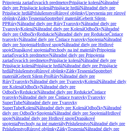
Pripojenia zariaďovacích predmetov
Pripájacie kolená
Náhradné
diely pre Pripájacie kolená
Pripájacie hrdlá
Náhradné diely pre
Pripájacie hrdlá
Príslušenstvo
Rúrové objímky
Upevnenia pre rúrové
objímky
Zátky
Tesnenia
Spotrebný materiál
Geberit Silent-
PP
Rúry
Náhradné diely pre Rúry
Tvarovky
Náhradné diely pre
Tvarovky
Kolená
Náhradné diely pre Kolená
Odbočky
Náhradné
diely pre Odbočky
Redukcie
Náhradné diely pre Redukcie
Čistiace
tvarovky
Náhradné diely pre Čistiace tvarovky
Spojenia
Náhradné
diely pre Spojenia
Hrdlové spoje
Náhradné diely pre Hrdlové
spoje
Drapákové spojenia
Prechody na iné materiály
Pripojenia
zariaďovacích predmetov
Náhradné diely pre Pripojenia
zariaďovacích predmetov
Pripájacie kolená
Náhradné diely pre
Pripájacie kolená
Pripájacie hrdlá
Náhradné diely pre Pripájacie
hrdlá
Príslušenstvo
Rúrové objímky
Zátky
Tesnenia
Spotrebný
materiál
Geberit Silent-Pro
Rúry
Náhradné diely pre
Rúry
Tvarovky
Náhradné diely pre Tvarovky
Kolená
Náhradné diely
pre Kolená
Odbočky
Náhradné diely pre
Odbočky
Redukcie
Náhradné diely pre Redukcie
Čistiace
tvarovky
Náhradné diely pre Čistiace tvarovky
Tvarovky
SuperTube
Náhradné diely pre Tvarovky
SuperTube
Kolená
Náhradné diely pre Kolená
Odbočky
Náhradné
diely pre Odbočky
Spojenia
Náhradné diely pre Spojenia
Hrdlové
spoje
Náhradné diely pre Hrdlové spoje
Drapákové
spojenia
Prechody na iné materiály
Príslušenstvo
Náhradné diely pre
Príslušenstvo
Rúrové objímky
Zátky
Tesnenia
Náhradné diely pre