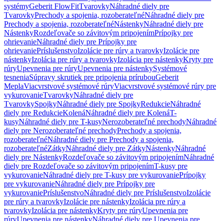
systémy
Geberit FlowFit
Tvarovky
Náhradné diely pre
Tvarovky
Prechody a spojenia, rozoberateľné
Náhradné diely pre
Prechody a spojenia, rozoberateľné
Nástenky
Náhradné diely pre
Nástenky
Rozdeľovače so závitovým pripojením
Prípojky pre
ohrievanie
Náhradné diely pre Prípojky pre
ohrievanie
Príslušenstvo
Izolácie pre rúry a tvarovky
Izolácie pre
nástenky
Izolácia pre rúry a tvarovky
Izolácia pre nástenky
Kryty pre
rúry
Upevnenia pre rúry
Upevnenia pre nástenky
Systémové
tesnenia
Súpravy skrutiek pre pripojenia prírubou
Geberit
Mepla
Viacvrstvové systémové rúry
Viacvrstvové systémové rúry pre
vykurovanie
Tvarovky
Náhradné diely pre
Tvarovky
Spojky
Náhradné diely pre Spojky
Redukcie
Náhradné
diely pre Redukcie
Kolená
Náhradné diely pre Kolená
T-
kusy
Náhradné diely pre T-kusy
Nerozoberateľné prechody
Náhradné
diely pre Nerozoberateľné prechody
Prechody a spojenia,
rozoberateľné
Náhradné diely pre Prechody a spojenia,
rozoberateľné
Zátky
Náhradné diely pre Zátky
Nástenky
Náhradné
diely pre Nástenky
Rozdeľovače so závitovým pripojením
Náhradné
diely pre Rozdeľovače so závitovým pripojením
T-kusy pre
vykurovanie
Náhradné diely pre T-kusy pre vykurovanie
Prípojky
pre vykurovanie
Náhradné diely pre Prípojky pre
vykurovanie
Príslušenstvo
Náhradné diely pre Príslušenstvo
Izolácie
pre rúry a tvarovky
Izolácie pre nástenky
Izolácia pre rúry a
tvarovky
Izolácia pre nástenky
Kryty pre rúry
Upevnenia pre
rúry
Upevnenia pre nástenky
Náhradné diely pre Upevnenia pre