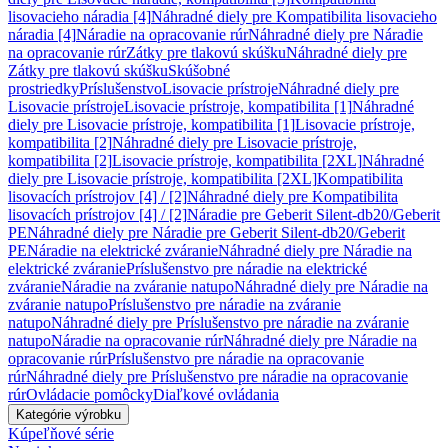
lisovacieho náradia [4]
Náhradné diely pre Kompatibilita lisovacieho
náradia [4]
Náradie na opracovanie rúr
Náhradné diely pre Náradie
na opracovanie rúr
Zátky pre tlakovú skúšku
Náhradné diely pre
Zátky pre tlakovú skúšku
Skúšobné
prostriedky
Príslušenstvo
Lisovacie prístroje
Náhradné diely pre
Lisovacie prístroje
Lisovacie prístroje, kompatibilita [1]
Náhradné
diely pre Lisovacie prístroje, kompatibilita [1]
Lisovacie prístroje,
kompatibilita [2]
Náhradné diely pre Lisovacie prístroje,
kompatibilita [2]
Lisovacie prístroje, kompatibilita [2XL]
Náhradné
diely pre Lisovacie prístroje, kompatibilita [2XL]
Kompatibilita
lisovacích prístrojov [4] / [2]
Náhradné diely pre Kompatibilita
lisovacích prístrojov [4] / [2]
Náradie pre Geberit Silent-db20/Geberit
PE
Náhradné diely pre Náradie pre Geberit Silent-db20/Geberit
PE
Náradie na elektrické zváranie
Náhradné diely pre Náradie na
elektrické zváranie
Príslušenstvo pre náradie na elektrické
zváranie
Náradie na zváranie natupo
Náhradné diely pre Náradie na
zváranie natupo
Príslušenstvo pre náradie na zváranie
natupo
Náhradné diely pre Príslušenstvo pre náradie na zváranie
natupo
Náradie na opracovanie rúr
Náhradné diely pre Náradie na
opracovanie rúr
Príslušenstvo pre náradie na opracovanie
rúr
Náhradné diely pre Príslušenstvo pre náradie na opracovanie
rúr
Ovládacie pomôcky
Diaľkové ovládania
Kategórie výrobku
Kúpeľňové série