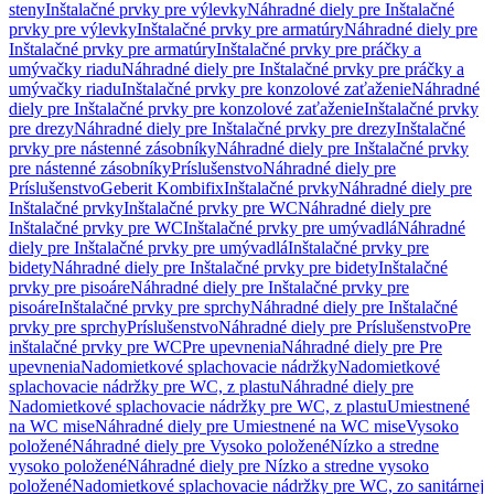
steny
Inštalačné prvky pre výlevky
Náhradné diely pre Inštalačné
prvky pre výlevky
Inštalačné prvky pre armatúry
Náhradné diely pre
Inštalačné prvky pre armatúry
Inštalačné prvky pre práčky a
umývačky riadu
Náhradné diely pre Inštalačné prvky pre práčky a
umývačky riadu
Inštalačné prvky pre konzolové zaťaženie
Náhradné
diely pre Inštalačné prvky pre konzolové zaťaženie
Inštalačné prvky
pre drezy
Náhradné diely pre Inštalačné prvky pre drezy
Inštalačné
prvky pre nástenné zásobníky
Náhradné diely pre Inštalačné prvky
pre nástenné zásobníky
Príslušenstvo
Náhradné diely pre
Príslušenstvo
Geberit Kombifix
Inštalačné prvky
Náhradné diely pre
Inštalačné prvky
Inštalačné prvky pre WC
Náhradné diely pre
Inštalačné prvky pre WC
Inštalačné prvky pre umývadlá
Náhradné
diely pre Inštalačné prvky pre umývadlá
Inštalačné prvky pre
bidety
Náhradné diely pre Inštalačné prvky pre bidety
Inštalačné
prvky pre pisoáre
Náhradné diely pre Inštalačné prvky pre
pisoáre
Inštalačné prvky pre sprchy
Náhradné diely pre Inštalačné
prvky pre sprchy
Príslušenstvo
Náhradné diely pre Príslušenstvo
Pre
inštalačné prvky pre WC
Pre upevnenia
Náhradné diely pre Pre
upevnenia
Nadomietkové splachovacie nádržky
Nadomietkové
splachovacie nádržky pre WC, z plastu
Náhradné diely pre
Nadomietkové splachovacie nádržky pre WC, z plastu
Umiestnené
na WC mise
Náhradné diely pre Umiestnené na WC mise
Vysoko
položené
Náhradné diely pre Vysoko položené
Nízko a stredne
vysoko položené
Náhradné diely pre Nízko a stredne vysoko
položené
Nadomietkové splachovacie nádržky pre WC, zo sanitárnej