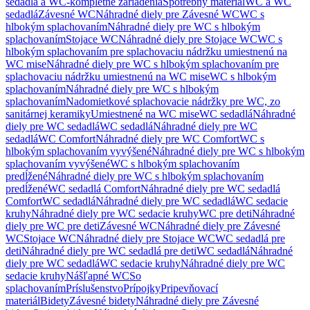
sedadlá a WC-kompletné zariadenia
Spotrebný materiál
WC a WC
sedadlá
Závesné WC
Náhradné diely pre Závesné WC
WC s
hlbokým splachovaním
Náhradné diely pre WC s hlbokým
splachovaním
Stojace WC
Náhradné diely pre Stojace WC
WC s
hlbokým splachovaním pre splachovaciu nádržku umiestnenú na
WC mise
Náhradné diely pre WC s hlbokým splachovaním pre
splachovaciu nádržku umiestnenú na WC mise
WC s hlbokým
splachovaním
Náhradné diely pre WC s hlbokým
splachovaním
Nadomietkové splachovacie nádržky pre WC, zo
sanitárnej keramiky
Umiestnené na WC mise
WC sedadlá
Náhradné
diely pre WC sedadlá
WC sedadlá
Náhradné diely pre WC
sedadlá
WC Comfort
Náhradné diely pre WC Comfort
WC s
hlbokým splachovaním vyvýšené
Náhradné diely pre WC s hlbokým
splachovaním vyvýšené
WC s hlbokým splachovaním
predĺžené
Náhradné diely pre WC s hlbokým splachovaním
predĺžené
WC sedadlá Comfort
Náhradné diely pre WC sedadlá
Comfort
WC sedadlá
Náhradné diely pre WC sedadlá
WC sedacie
kruhy
Náhradné diely pre WC sedacie kruhy
WC pre deti
Náhradné
diely pre WC pre deti
Závesné WC
Náhradné diely pre Závesné
WC
Stojace WC
Náhradné diely pre Stojace WC
WC sedadlá pre
deti
Náhradné diely pre WC sedadlá pre deti
WC sedadlá
Náhradné
diely pre WC sedadlá
WC sedacie kruhy
Náhradné diely pre WC
sedacie kruhy
Nášľapné WC
So
splachovaním
Príslušenstvo
Prípojky
Pripevňovací
materiál
Bidety
Závesné bidety
Náhradné diely pre Závesné