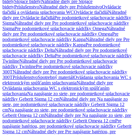
bidety
Stojace bidety
Náhradné diely pre Stojace
bidety
Príslušenstvo
Náhradné diely pre Príslušenstvo
Ovládacie
tlačidlá a ovládania splachovania WC
Ovládacie tlačidlá
Náhradné
diely pre Ovládacie tlačidlá
Pre podomietkové splachovacie nádržky
Sigma
Náhradné diely pre Pre podomietkové splachovacie nádržky
Sigma
Pre podomietkové splachovacie nádržky Omega
Náhradné
diely pre Pre podomietkové splachovacie nádržky Omega
Pre
podomietkové splachovacie nádržky Kappa
Náhradné diely pre Pre
podomietkové splachovacie nádržky Kappa
Pre podomietkové
splachovacie nádržky Delta
Náhradné diely pre Pre podomietkové
splachovacie nádržky Delta
Pre podomietkové splachovacie nádržky
Twinline
Náhradné diely pre Pre podomietkové splachovacie
nádržky Twinline
Pre podomietkové splachovacie nádržky
300T
Náhradné diely pre Pre podomietkové splachovacie nádržky
300T
Príslušenstvo
Spotrebný materiál
Ovládania splachovania WC s
elektronickým spúšťaním splachovania
Náhradné diely pre
Ovládania splachovania WC s elektronickým spúšťaním
splachovania
Na napájanie zo siete, pre podomietkové splachovacie
nádržky Geberit Sigma 12 cm
Náhradné diely pre Na napájanie zo
siete, pre podomietkové splachovacie nádržky Geberit Sigma 12
cm
Na napájanie zo siete, pre podomietkové splachovacie nádržky
Geberit Omega 12 cm
Náhradné diely pre Na napájanie zo siete, pre
podomietkové splachovacie nádržky Geberit Omega 12 cm
Pre
napájanie batériou, pre podomietkové splachovacie nádržky Geberit
Sigma 12 cm
Náhradné diely pre Pre napájanie batériou, pre