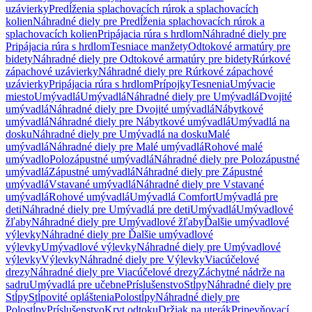
uzávierky
Predĺženia splachovacích rúrok a splachovacích
kolien
Náhradné diely pre Predĺženia splachovacích rúrok a
splachovacích kolien
Pripájacia rúra s hrdlom
Náhradné diely pre
Pripájacia rúra s hrdlom
Tesniace manžety
Odtokové armatúry pre
bidety
Náhradné diely pre Odtokové armatúry pre bidety
Rúrkové
zápachové uzávierky
Náhradné diely pre Rúrkové zápachové
uzávierky
Pripájacia rúra s hrdlom
Prípojky
Tesnenia
Umývacie
miesto
Umývadlá
Umývadlá
Náhradné diely pre Umývadlá
Dvojité
umývadlá
Náhradné diely pre Dvojité umývadlá
Nábytkové
umývadlá
Náhradné diely pre Nábytkové umývadlá
Umývadlá na
dosku
Náhradné diely pre Umývadlá na dosku
Malé
umývadlá
Náhradné diely pre Malé umývadlá
Rohové malé
umývadlo
Polozápustné umývadlá
Náhradné diely pre Polozápustné
umývadlá
Zápustné umývadlá
Náhradné diely pre Zápustné
umývadlá
Vstavané umývadlá
Náhradné diely pre Vstavané
umývadlá
Rohové umývadlá
Umývadlá Comfort
Umývadlá pre
deti
Náhradné diely pre Umývadlá pre deti
Umývadlá
Umývadlové
žľaby
Náhradné diely pre Umývadlové žľaby
Ďalšie umývadlové
výlevky
Náhradné diely pre Ďalšie umývadlové
výlevky
Umývadlové výlevky
Náhradné diely pre Umývadlové
výlevky
Výlevky
Náhradné diely pre Výlevky
Viacúčelové
drezy
Náhradné diely pre Viacúčelové drezy
Záchytné nádrže na
sadru
Umývadlá pre učebne
Príslušenstvo
Stĺpy
Náhradné diely pre
Stĺpy
Stĺpovité opláštenia
Polostĺpy
Náhradné diely pre
Polostĺpy
Príslušenstvo
Kryt odtoku
Držiak na uterák
Pripevňovací