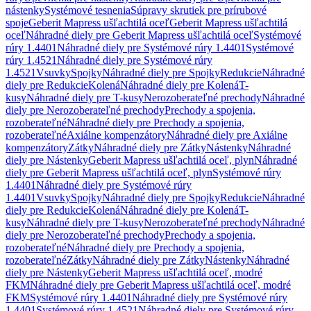
nástenky
Systémové tesnenia
Súpravy skrutiek pre prírubové
spoje
Geberit Mapress ušľachtilá oceľ
Geberit Mapress ušľachtilá
oceľ
Náhradné diely pre Geberit Mapress ušľachtilá oceľ
Systémové
rúry 1.4401
Náhradné diely pre Systémové rúry 1.4401
Systémové
rúry 1.4521
Náhradné diely pre Systémové rúry
1.4521
Vsuvky
Spojky
Náhradné diely pre Spojky
Redukcie
Náhradné
diely pre Redukcie
Kolená
Náhradné diely pre Kolená
T-
kusy
Náhradné diely pre T-kusy
Nerozoberateľné prechody
Náhradné
diely pre Nerozoberateľné prechody
Prechody a spojenia,
rozoberateľné
Náhradné diely pre Prechody a spojenia,
rozoberateľné
Axiálne kompenzátory
Náhradné diely pre Axiálne
kompenzátory
Zátky
Náhradné diely pre Zátky
Nástenky
Náhradné
diely pre Nástenky
Geberit Mapress ušľachtilá oceľ, plyn
Náhradné
diely pre Geberit Mapress ušľachtilá oceľ, plyn
Systémové rúry
1.4401
Náhradné diely pre Systémové rúry
1.4401
Vsuvky
Spojky
Náhradné diely pre Spojky
Redukcie
Náhradné
diely pre Redukcie
Kolená
Náhradné diely pre Kolená
T-
kusy
Náhradné diely pre T-kusy
Nerozoberateľné prechody
Náhradné
diely pre Nerozoberateľné prechody
Prechody a spojenia,
rozoberateľné
Náhradné diely pre Prechody a spojenia,
rozoberateľné
Zátky
Náhradné diely pre Zátky
Nástenky
Náhradné
diely pre Nástenky
Geberit Mapress ušľachtilá oceľ, modré
FKM
Náhradné diely pre Geberit Mapress ušľachtilá oceľ, modré
FKM
Systémové rúry 1.4401
Náhradné diely pre Systémové rúry
1.4401
Systémové rúry 1.4521
Náhradné diely pre Systémové rúry