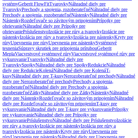
systémy
Geberit FlowFit
Tvarovky
Náhradné diely pre
Tvarovky
Prechody a spojenia, rozoberateľné
Náhradné diely pre
Prechody a spojenia, rozoberateľné
Nástenky
Náhradné diely pre
Nástenky
Rozdeľovače so závitovým pripojením
Prípojky pre
ohrievanie
Náhradné diely pre Prípojky pre
ohrievanie
Príslušenstvo
Izolácie pre rúry a tvarovky
Izolácie pre
nástenky
Izolácia pre rúry a tvarovky
Izolácia pre nástenky
Kryty pre
rúry
Upevnenia pre rúry
Upevnenia pre nástenky
Systémové
tesnenia
Súpravy skrutiek pre pripojenia prírubou
Geberit
Mepla
Viacvrstvové systémové rúry
Viacvrstvové systémové rúry pre
vykurovanie
Tvarovky
Náhradné diely pre
Tvarovky
Spojky
Náhradné diely pre Spojky
Redukcie
Náhradné
diely pre Redukcie
Kolená
Náhradné diely pre Kolená
T-
kusy
Náhradné diely pre T-kusy
Nerozoberateľné prechody
Náhradné
diely pre Nerozoberateľné prechody
Prechody a spojenia,
rozoberateľné
Náhradné diely pre Prechody a spojenia,
rozoberateľné
Zátky
Náhradné diely pre Zátky
Nástenky
Náhradné
diely pre Nástenky
Rozdeľovače so závitovým pripojením
Náhradné
diely pre Rozdeľovače so závitovým pripojením
T-kusy pre
vykurovanie
Náhradné diely pre T-kusy pre vykurovanie
Prípojky
pre vykurovanie
Náhradné diely pre Prípojky pre
vykurovanie
Príslušenstvo
Náhradné diely pre Príslušenstvo
Izolácie
pre rúry a tvarovky
Izolácie pre nástenky
Izolácia pre rúry a
tvarovky
Izolácia pre nástenky
Kryty pre rúry
Upevnenia pre
rúry
Upevnenia pre nástenky
Náhradné diely pre Upevnenia pre