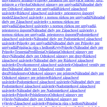
umývadlové armatúry
Prípojky zariadení pre umývacie miesto, drez,
prístroje a výlevku
Odtokové súpravy pre umývadlá
Náhradné diely
pre Odtokové súpravy pre umývadlá
Rúrkové zápachové
uzávierky
Rúrkové zápachové uzávierky, priestorovo úsporný
model
Zápachové uzávierky s nornou rúrkou pre umývadlá
Náhradné
diely pre Zápachové uzávierky s nornou rúrkou pre
umývadlá
Zápachové uzávierky s nornou rúrkou pre umývadlá,
priestorovo úsporné
Náhradné diely pre Zápachové uzávierky s
nornou rúrkou pre umývadlá, priestorovo úsporné
Podomietkové
zápachové uzávierky
Náhradné diely pre Podomietkové zápachové
uzávierky
Prípojky pre umývadlá
Náhradné diely pre Prípojky pre
umývadlá
Pripájacia rúra s hrdlom
Kryty
Prípojky
Náhradné diely pre
Prípojky
Tesnenia
Predĺženia
Ovládania
Odtokové súpravy pre
drezy
Náhradné diely pre Odtokové súpravy pre drezy
Rúrkové
zápachové uzávierky
Náhradné diely pre Rúrkové zápachové
uzávierky
Dvojkomorové zápachové uzávierky
Odpadové ventily pre
drez
Náhradné diely pre Odpadové ventily pre
drez
Príslušenstvo
Odtokové súpravy pre prístroje
Náhradné diely pre
Odtokové súpravy pre prístroje
Rúrkové zápachové
uzávierky
Podomietkové zápachové uzávierky
Náhradné diely pre
Podomietkové zápachové uzávierky
Nadomietkové zápachové
uzávierky
Náhradné diely pre Nadomietkové zápachové
uzávierky
Prípojky
Príslušenstvo
Odtokové súpravy pre
výlevky
Náhradné diely pre Odtokové súpravy pre
výlevky
Zápachové uzávierky
Pripájacia rúra s hrdlom
Náhradné