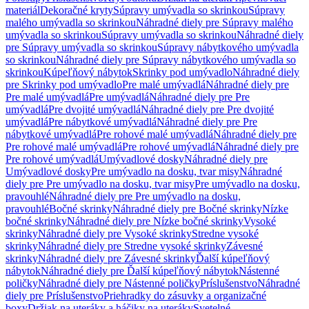
materiál
Dekoračné kryty
Súpravy umývadla so skrinkou
Súpravy
malého umývadla so skrinkou
Náhradné diely pre Súpravy malého
umývadla so skrinkou
Súpravy umývadla so skrinkou
Náhradné diely
pre Súpravy umývadla so skrinkou
Súpravy nábytkového umývadla
so skrinkou
Náhradné diely pre Súpravy nábytkového umývadla so
skrinkou
Kúpeľňový nábytok
Skrinky pod umývadlo
Náhradné diely
pre Skrinky pod umývadlo
Pre malé umývadlá
Náhradné diely pre
Pre malé umývadlá
Pre umývadlá
Náhradné diely pre Pre
umývadlá
Pre dvojité umývadlá
Náhradné diely pre Pre dvojité
umývadlá
Pre nábytkové umývadlá
Náhradné diely pre Pre
nábytkové umývadlá
Pre rohové malé umývadlá
Náhradné diely pre
Pre rohové malé umývadlá
Pre rohové umývadlá
Náhradné diely pre
Pre rohové umývadlá
Umývadlové dosky
Náhradné diely pre
Umývadlové dosky
Pre umývadlo na dosku, tvar misy
Náhradné
diely pre Pre umývadlo na dosku, tvar misy
Pre umývadlo na dosku,
pravouhlé
Náhradné diely pre Pre umývadlo na dosku,
pravouhlé
Bočné skrinky
Náhradné diely pre Bočné skrinky
Nízke
bočné skrinky
Náhradné diely pre Nízke bočné skrinky
Vysoké
skrinky
Náhradné diely pre Vysoké skrinky
Stredne vysoké
skrinky
Náhradné diely pre Stredne vysoké skrinky
Závesné
skrinky
Náhradné diely pre Závesné skrinky
Ďalší kúpeľňový
nábytok
Náhradné diely pre Ďalší kúpeľňový nábytok
Nástenné
poličky
Náhradné diely pre Nástenné poličky
Príslušenstvo
Náhradné
diely pre Príslušenstvo
Priehradky do zásuvky a organizačné
boxy
Držiak na uteráky a háčiky na uteráky
Svetelné