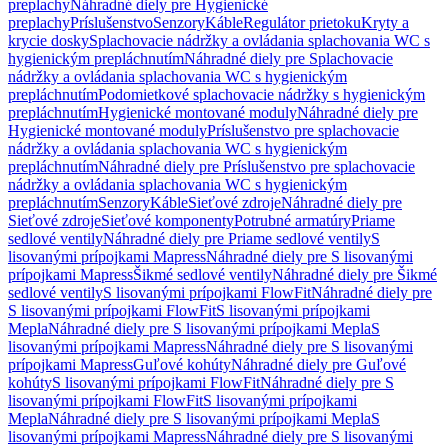
preplachy
Náhradné diely pre Hygienické
preplachy
Príslušenstvo
Senzory
Káble
Regulátor prietoku
Kryty a
krycie dosky
Splachovacie nádržky a ovládania splachovania WC s
hygienickým prepláchnutím
Náhradné diely pre Splachovacie
nádržky a ovládania splachovania WC s hygienickým
prepláchnutím
Podomietkové splachovacie nádržky s hygienickým
prepláchnutím
Hygienické montované moduly
Náhradné diely pre
Hygienické montované moduly
Príslušenstvo pre splachovacie
nádržky a ovládania splachovania WC s hygienickým
prepláchnutím
Náhradné diely pre Príslušenstvo pre splachovacie
nádržky a ovládania splachovania WC s hygienickým
prepláchnutím
Senzory
Káble
Sieťové zdroje
Náhradné diely pre
Sieťové zdroje
Sieťové komponenty
Potrubné armatúry
Priame
sedlové ventily
Náhradné diely pre Priame sedlové ventily
S
lisovanými prípojkami Mapress
Náhradné diely pre S lisovanými
prípojkami Mapress
Šikmé sedlové ventily
Náhradné diely pre Šikmé
sedlové ventily
S lisovanými prípojkami FlowFit
Náhradné diely pre
S lisovanými prípojkami FlowFit
S lisovanými prípojkami
Mepla
Náhradné diely pre S lisovanými prípojkami Mepla
S
lisovanými prípojkami Mapress
Náhradné diely pre S lisovanými
prípojkami Mapress
Guľové kohúty
Náhradné diely pre Guľové
kohúty
S lisovanými prípojkami FlowFit
Náhradné diely pre S
lisovanými prípojkami FlowFit
S lisovanými prípojkami
Mepla
Náhradné diely pre S lisovanými prípojkami Mepla
S
lisovanými prípojkami Mapress
Náhradné diely pre S lisovanými