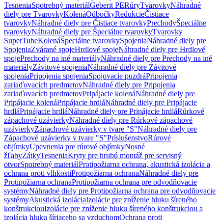
Tesnenia
Spotrebný materiál
Geberit PE
Rúry
Tvarovky
Náhradné
diely pre Tvarovky
Kolená
Odbočky
Redukcie
Čistiace
tvarovky
Náhradné diely pre Čistiace tvarovky
Prechody
Špeciálne
tvarovky
Náhradné diely pre Špeciálne tvarovky
Tvarovky
SuperTube
Kolená
Špeciálne tvarovky
Spojenia
Náhradné diely pre
Spojenia
Zvárané spoje
Hrdlové spoje
Náhradné diely pre Hrdlové
spoje
Prechody na iné materiály
Náhradné diely pre Prechody na iné
materiály
Závitové spojenia
Náhradné diely pre Závitové
spojenia
Pripojenia spojenia
Spojovacie puzdrá
Pripojenia
zariaďovacích predmetov
Náhradné diely pre Pripojenia
zariaďovacích predmetov
Pripájacie kolená
Náhradné diely pre
Pripájacie kolená
Pripájacie hrdlá
Náhradné diely pre Pripájacie
hrdlá
Pripájacie hrdlá
Náhradné diely pre Pripájacie hrdlá
Rúrkové
zápachové uzávierky
Náhradné diely pre Rúrkové zápachové
uzávierky
Zápachové uzávierky v tvare "S"
Náhradné diely pre
Zápachové uzávierky v tvare "S"
Príslušenstvo
Rúrové
objímky
Upevnenia pre rúrové objímky
Nosné
žľaby
Zátky
Tesnenia
Kryty pre hrubú montáž pre servisný
otvor
Spotrebný materiál
Protipožiarna ochrana, akustická izolácia a
ochrana proti vlhkosti
Protipožiarna ochrana
Náhradné diely pre
Protipožiarna ochrana
Protipožiarna ochrana pre odvodňovacie
systémy
Náhradné diely pre Protipožiarna ochrana pre odvodňovacie
systémy
Akustická izolácia
Izolácie pre zníženie hluku šíreného
konštrukciou
Izolácie pre zníženie hluku šíreného konštrukciou a
izolácia hluku šíriaceho sa vzduchom
Ochrana proti