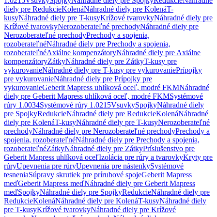
1.0215
Vsuvky
Spojky
Náhradné diely pre Spojky
Redukcie
Náhradné
diely pre Redukcie
Kolená
Náhradné diely pre Kolená
T-
kusy
Náhradné diely pre T-kusy
Krížové tvarovky
Náhradné diely pre
Krížové tvarovky
Nerozoberateľné prechody
Náhradné diely pre
Nerozoberateľné prechody
Prechody a spojenia,
rozoberateľné
Náhradné diely pre Prechody a spojenia,
rozoberateľné
Axiálne kompenzátory
Náhradné diely pre Axiálne
kompenzátory
Zátky
Náhradné diely pre Zátky
T-kusy pre
vykurovanie
Náhradné diely pre T-kusy pre vykurovanie
Prípojky
pre vykurovanie
Náhradné diely pre Prípojky pre
vykurovanie
Geberit Mapress uhlíková oceľ, modré FKM
Náhradné
diely pre Geberit Mapress uhlíková oceľ, modré FKM
Systémové
rúry 1.0034
Systémové rúry 1.0215
Vsuvky
Spojky
Náhradné diely
pre Spojky
Redukcie
Náhradné diely pre Redukcie
Kolená
Náhradné
diely pre Kolená
T-kusy
Náhradné diely pre T-kusy
Nerozoberateľné
prechody
Náhradné diely pre Nerozoberateľné prechody
Prechody a
spojenia, rozoberateľné
Náhradné diely pre Prechody a spojenia,
rozoberateľné
Zátky
Náhradné diely pre Zátky
Príslušenstvo pre
Geberit Mapress uhlíková oceľ
Izolácia pre rúry a tvarovky
Kryty pre
rúry
Upevnenia pre rúry
Upevnenia pre nástenky
Systémové
tesnenia
Súpravy skrutiek pre prírubové spoje
Geberit Mapress
meď
Geberit Mapress meď
Náhradné diely pre Geberit Mapress
meď
Spojky
Náhradné diely pre Spojky
Redukcie
Náhradné diely pre
Redukcie
Kolená
Náhradné diely pre Kolená
T-kusy
Náhradné diely
pre T-kusy
Krížové tvarovky
Náhradné diely pre Krížové