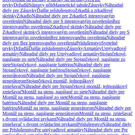
prvky
Držadlá
Súpravy nôh
Magnetické tabule
Zásuvky
Náhradné
diely pre Zásuvky
Ďalšie príslušenstvo
Zrkadlá a zrkadlové
skrinky
Zrkadlo
Náhradné diely pre Zrkadlo
S integrovaným
osvetlením
Náhradné diely pre S integrovaným osvetlením
Bez
integrovaného osvetlenia
Zrkadlové skrinky
Náhradné diely pre
Zrkadlové skrinky
S integrovaným osvetlením
Náhradné diely pre S
integrovaným osvetlením
Bez integrovaného osvetlenia
Náhradné
diely pre Bez integrovaného osvetlenia
Príslušenstvo
Svetelné
prvky
Držadlá
Ďalšie príslušenstvo
Zásuvky
Armatúry
Umývadlové
armatúry
Náhradné diely pre Umývadlové armatúry
Stojančekové,
napájanie zo siete
Náhradné diely pre Stojančekové, napájanie zo
siete
Stojančekové, napájanie batériou
Náhradné diely pre
Stojančekové, napájanie batériou
Stojančekové, napájanie
generátorom
Náhradné diely pre Stojančekové, napájanie
generátorom
Stojančeková montáž, jednopákový
zmiešavač
Náhradné diely pre Stojančeková montáž, jednopákový
zmiešavač
Montáž na stenu, napájané zo siete
Náhradné diely pre
Montáž na stenu, napájané zo siete
Montáž na stenu, napájanie
batériou
Náhradné diely pre Montáž na stenu, napájanie
batériou
Montáž na stenu, napájanie generátorom
Náhradné diely pre
Montáž na stenu, napájanie generátorom
Montáž na stenu, zmiešavač
s dvomi ovládacími prvkami
Náhradné diely pre Montáž na stenu,
zmiešavač s dvomi ovládacími prvkami
Príslušenstvo
Náhradné diely
pre Príslušenstvo
Pre umývadlové armatúry
Náhradné diely pre Pre