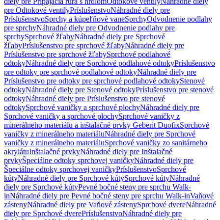
diely pre Pripájacia rúra s hrdlom
Odtokové ventily
Náhradné diely
pre Odtokové ventily
Príslušenstvo
Náhradné diely pre
Príslušenstvo
Sprchy a kúpeľňové vane
Sprchy
Odvodnenie podlahy
pre sprchy
Náhradné diely pre Odvodnenie podlahy pre
sprchy
Sprchové žľaby
Náhradné diely pre Sprchové
žľaby
Príslušenstvo pre sprchové žľaby
Náhradné diely pre
Príslušenstvo pre sprchové žľaby
Sprchové podlahové
odtoky
Náhradné diely pre Sprchové podlahové odtoky
Príslušenstvo
pre odtoky pre sprchové podlahové odtoky
Náhradné diely pre
Príslušenstvo pre odtoky pre sprchové podlahové odtoky
Stenové
odtoky
Náhradné diely pre Stenové odtoky
Príslušenstvo pre stenové
odtoky
Náhradné diely pre Príslušenstvo pre stenové
odtoky
Sprchové vaničky a sprchové plochy
Náhradné diely pre
Sprchové vaničky a sprchové plochy
Sprchové vaničky z
minerálneho materiálu a inštalačné prvky Geberit Duofix
Sprchové
vaničky z minerálneho materiálu
Náhradné diely pre Sprchové
vaničky z minerálneho materiálu
Sprchové vaničky zo sanitárneho
akrylátu
Inštalačné prvky
Náhradné diely pre Inštalačné
prvky
Špeciálne odtoky sprchovej vaničky
Náhradné diely pre
Špeciálne odtoky sprchovej vaničky
Príslušenstvo
Sprchové
kúty
Náhradné diely pre Sprchové kúty
Sprchové kúty
Náhradné
diely pre Sprchové kúty
Pevné bočné steny pre sprchu Walk-
in
Náhradné diely pre Pevné bočné steny pre sprchu Walk-in
Vaňové
zásteny
Náhradné diely pre Vaňové zásteny
Sprchové dvere
Náhradné
diely pre Sprchové dvere
Príslušenstvo
Náhradné diely pre