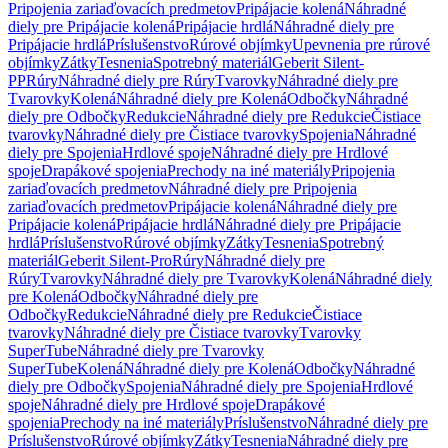
Pripojenia zariaďovacích predmetov
Pripájacie kolená
Náhradné
diely pre Pripájacie kolená
Pripájacie hrdlá
Náhradné diely pre
Pripájacie hrdlá
Príslušenstvo
Rúrové objímky
Upevnenia pre rúrové
objímky
Zátky
Tesnenia
Spotrebný materiál
Geberit Silent-
PP
Rúry
Náhradné diely pre Rúry
Tvarovky
Náhradné diely pre
Tvarovky
Kolená
Náhradné diely pre Kolená
Odbočky
Náhradné
diely pre Odbočky
Redukcie
Náhradné diely pre Redukcie
Čistiace
tvarovky
Náhradné diely pre Čistiace tvarovky
Spojenia
Náhradné
diely pre Spojenia
Hrdlové spoje
Náhradné diely pre Hrdlové
spoje
Drapákové spojenia
Prechody na iné materiály
Pripojenia
zariaďovacích predmetov
Náhradné diely pre Pripojenia
zariaďovacích predmetov
Pripájacie kolená
Náhradné diely pre
Pripájacie kolená
Pripájacie hrdlá
Náhradné diely pre Pripájacie
hrdlá
Príslušenstvo
Rúrové objímky
Zátky
Tesnenia
Spotrebný
materiál
Geberit Silent-Pro
Rúry
Náhradné diely pre
Rúry
Tvarovky
Náhradné diely pre Tvarovky
Kolená
Náhradné diely
pre Kolená
Odbočky
Náhradné diely pre
Odbočky
Redukcie
Náhradné diely pre Redukcie
Čistiace
tvarovky
Náhradné diely pre Čistiace tvarovky
Tvarovky
SuperTube
Náhradné diely pre Tvarovky
SuperTube
Kolená
Náhradné diely pre Kolená
Odbočky
Náhradné
diely pre Odbočky
Spojenia
Náhradné diely pre Spojenia
Hrdlové
spoje
Náhradné diely pre Hrdlové spoje
Drapákové
spojenia
Prechody na iné materiály
Príslušenstvo
Náhradné diely pre
Príslušenstvo
Rúrové objímky
Zátky
Tesnenia
Náhradné diely pre