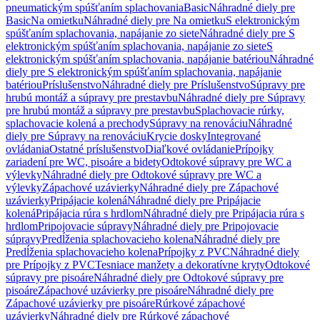
pneumatickým spúšťaním splachovania
Basic
Náhradné diely pre
Basic
Na omietku
Náhradné diely pre Na omietku
S elektronickým
spúšťaním splachovania, napájanie zo siete
Náhradné diely pre S
elektronickým spúšťaním splachovania, napájanie zo siete
S
elektronickým spúšťaním splachovania, napájanie batériou
Náhradné
diely pre S elektronickým spúšťaním splachovania, napájanie
batériou
Príslušenstvo
Náhradné diely pre Príslušenstvo
Súpravy pre
hrubú montáž a súpravy pre prestavbu
Náhradné diely pre Súpravy
pre hrubú montáž a súpravy pre prestavbu
Splachovacie rúrky,
splachovacie kolená a prechody
Súpravy na renováciu
Náhradné
diely pre Súpravy na renováciu
Krycie dosky
Integrované
ovládania
Ostatné príslušenstvo
Diaľkové ovládanie
Prípojky
zariadení pre WC, pisoáre a bidety
Odtokové súpravy pre WC a
výlevky
Náhradné diely pre Odtokové súpravy pre WC a
výlevky
Zápachové uzávierky
Náhradné diely pre Zápachové
uzávierky
Pripájacie kolená
Náhradné diely pre Pripájacie
kolená
Pripájacia rúra s hrdlom
Náhradné diely pre Pripájacia rúra s
hrdlom
Pripojovacie súpravy
Náhradné diely pre Pripojovacie
súpravy
Predĺženia splachovacieho kolena
Náhradné diely pre
Predĺženia splachovacieho kolena
Prípojky z PVC
Náhradné diely
pre Prípojky z PVC
Tesniace manžety a dekoratívne kryty
Odtokové
súpravy pre pisoáre
Náhradné diely pre Odtokové súpravy pre
pisoáre
Zápachové uzávierky pre pisoáre
Náhradné diely pre
Zápachové uzávierky pre pisoáre
Rúrkové zápachové
uzávierky
Náhradné diely pre Rúrkové zápachové