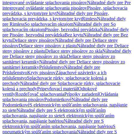
integrované ovládanie splachovania pisoárov
Náhradné diely pre Pre
integrované ovládanie splachovania pisoárov
Pisoáre, splachovacia
prevádzka, s krytom/pre kryt
Náhradné diely pre Pisoáre,
splachovacia prevádzka, s krytom/pre kryt
Rimless
Náhradné diely
pre Rimless
So splachovacím okrajom
Náhradné diely pre So
splachovacím okrajom
Pisoáre, bezvodná prevádzka
Náhradné diely
pre Pisoáre, bezvodná prevádzka
Bez krytu
Náhradné diely pre Bez
krytu
Deliace steny pisoárov
Náhradné diely pre Deliace steny
pisoárov
Deliace steny pisoárov z plastu
Náhradné diely pre Deliace
steny pisoárov z plastu
Deliace steny pisoárov zo skla
Náhradné diely
pre Deliace steny pisoárov zo skla
Deliace steny pisoárov zo
sanitárnej keramiky
Náhradné diely pre Deliace steny pisoárov zo
sanitárnej keramiky
Príslušenstvo
Náhradné diely pre
Príslušenstvo
Kryty pisoárov
Zápachové uzávierky a ich
príslušenstvo
Splachovacie rúrky, splachovacie kolená a
prechody
Náhradné diely pre Splachovacie rúrky, splachovacie
kolená a prechody
Pripevňovací materiál
Odtokové
ventily
Rozdeľovač splachovania
Prípojky zariadení
Ovládania
splachovania pisoárov
Podomietkové
Náhradné diely pre
Podomietkové
S elektronickým spúšťaním splachovania, napájanie
zo siete
Náhradné diely pre S elektronickým spúšťaním
splachovania, napájanie zo siete
S elektronickým spúšťaním
splachovania, napájanie batériou
Náhradné diely pre S
elektronickým spúšťaním splachovania, napájanie batériou
S
pneumatickým spúšťaním splachovania
Náhradné diely pre S