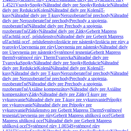
1.4521
Vsuvky
Spojky
Náhradné diely pre Spojky
Redukcie
Náhradné
diely pre Redukcie
Kolená
Náhradné diely pre Kolená
T-
kusy
Náhradné diely pre T-kusy
Nerozoberateľné prechody
Náhradné
diely pre Nerozoberateľné prechody
Prechody a spojenia,
rozoberateľné
Náhradné diely pre Prechody a spojenia,
rozoberateľné
Zátky
Náhradné diely pre Zátky
Geberit Mapress
ušľachtilá oceľ, príslušenstvo
Náhradné diely pre Geberit Mapress
ušľachtilá oceľ, príslušenstvo
Izolácie pre nástenky
Izolácia pre rúry a
tvarovky
Upevnenia pre rúry
Upevnenia pre nástenky
Náhradné diely
pre Upevnenia pre nástenky
Systémové tesnenia
Geberit Mapress
therm
Systémové rúry Therm
Tvarovka
Náhradné diely pre
Tvarovka
Spojky
Náhradné diely pre Spojky
Redukcie
Náhradné
diely pre Redukcie
Kolená
Náhradné diely pre Kolená
T-
kusy
Náhradné diely pre T-kusy
Nerozoberateľné prechody
Náhradné
diely pre Nerozoberateľné prechody
Prechody a spojenia,
rozoberateľné
Náhradné diely pre Prechody a spojenia,
rozoberateľné
Axiálne kompenzátory
Náhradné diely pre Axiálne
kompenzátory
Zátky
Náhradné diely pre Zátky
T-kusy pre
vykurovanie
Náhradné diely pre T-kusy pre vykurovanie
Prípojky
pre vykurovanie
Náhradné diely pre Prípojky pre
vykurovanie
Príslušenstvo pre Geberit Mapress Therm
Systémové
tesnenia
Upevnenia pre rúry
Geberit Mapress uhlíková oceľ
Geberit
Mapress uhlíková oceľ
Náhradné diely pre Geberit Mapress
uhlíková oceľ
Systémové rúry 1.0034
Systémové rúry