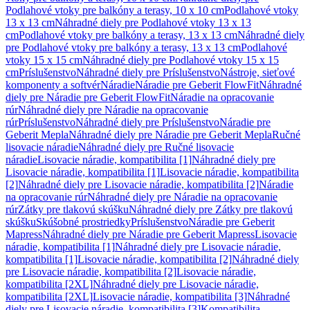
Podlahové vtoky pre balkóny a terasy, 10 x 10 cm
Podlahové vtoky
13 x 13 cm
Náhradné diely pre Podlahové vtoky 13 x 13
cm
Podlahové vtoky pre balkóny a terasy, 13 x 13 cm
Náhradné diely
pre Podlahové vtoky pre balkóny a terasy, 13 x 13 cm
Podlahové
vtoky 15 x 15 cm
Náhradné diely pre Podlahové vtoky 15 x 15
cm
Príslušenstvo
Náhradné diely pre Príslušenstvo
Nástroje, sieťové
komponenty a softvér
Náradie
Náradie pre Geberit FlowFit
Náhradné
diely pre Náradie pre Geberit FlowFit
Náradie na opracovanie
rúr
Náhradné diely pre Náradie na opracovanie
rúr
Príslušenstvo
Náhradné diely pre Príslušenstvo
Náradie pre
Geberit Mepla
Náhradné diely pre Náradie pre Geberit Mepla
Ručné
lisovacie náradie
Náhradné diely pre Ručné lisovacie
náradie
Lisovacie náradie, kompatibilita [1]
Náhradné diely pre
Lisovacie náradie, kompatibilita [1]
Lisovacie náradie, kompatibilita
[2]
Náhradné diely pre Lisovacie náradie, kompatibilita [2]
Náradie
na opracovanie rúr
Náhradné diely pre Náradie na opracovanie
rúr
Zátky pre tlakovú skúšku
Náhradné diely pre Zátky pre tlakovú
skúšku
Skúšobné prostriedky
Príslušenstvo
Náradie pre Geberit
Mapress
Náhradné diely pre Náradie pre Geberit Mapress
Lisovacie
náradie, kompatibilita [1]
Náhradné diely pre Lisovacie náradie,
kompatibilita [1]
Lisovacie náradie, kompatibilita [2]
Náhradné diely
pre Lisovacie náradie, kompatibilita [2]
Lisovacie náradie,
kompatibilita [2XL]
Náhradné diely pre Lisovacie náradie,
kompatibilita [2XL]
Lisovacie náradie, kompatibilita [3]
Náhradné
diely pre Lisovacie náradie, kompatibilita [3]
Kompatibilita