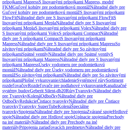
prípojkami Mapress
S lisovanými prípojkami Mapress, modré
FKM
Guľové kohúty pre podomietkovú montáž
Náhradné diely pre
Guľové kohúty pre podomietkovú montáž
S lisovanými prípojkami
FlowFit
Náhradné diely pre S lisovanými prípojkami FlowFit
S
lisovanými prípojkami Mepla
Náhradné diely pre S lisovanými
prípojkami Mepla
S lisovanými prípojkami Volex
Náhradné diely pre
S lisovanými prípojkami Volex
S prípojkami Compact
Náhradné
diely pre S prípojkami Compact
S lisovanými prípojkami
Mapress
Náhradné diely pre S lisovanými prípojkami Mapress
So
závitovými prípojkami
Náhradné diely pre So závitovými
prípojkami
Spätné ventily
Náhradné diely pre Spätné ventily
S
lisovanými prípojkami Mapress
Náhradné diely pre S lisovanými
prípojkami Mapress
Úseky vodomeru pre podomietkovú
montáž
Náhradné diely pre Úseky vodomeru pre podomietkovú
montáž
So závitovými prípojkami
Náhradné diely pre So závitovými
prípojkami
Plošné vykurovanie/chladenie
Systémové rúry
Sortiment
rozdeľovačov
Rozdeľovače pre podlahové vykurovanie
Kanalizačné
systémy budov
Geberit Silent-db20
Rúry
Tvarovky
Náhradné diely
pre Tvarovky
Kolená
Odbočky
Náhradné diely pre
Odbočky
Redukcie
Čistiace tvarovky
Náhradné diely pre Čistiace
tvarovky
Tvarovky SuperTube
Kolená
Špeciálne
tvarovky
Spojenia
Náhradné diely pre Spojenia
Zvárané spoje
Hrdlové
spoje
Náhradné diely pre Hrdlové spoje
Upínacie spojenia
Prechody
na iné materiály
Náhradné diely pre Prechody na iné
materiály
Pripojenia zariaďovacích predmetov
Náhradné diely pre