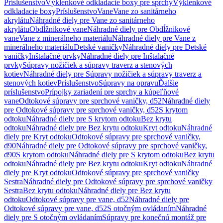
Príslušenstvo
Výklenkové odkladacie boxy pre sprchy
Výklenkové
odkladacie boxy
Príslušenstvo
Vane
Vane zo sanitárneho
akrylátu
Náhradné diely pre Vane zo sanitárneho
akrylátu
Obdĺžnikové vane
Náhradné diely pre Obdĺžnikové
vane
Vane z minerálneho materiálu
Náhradné diely pre Vane z
minerálneho materiálu
Detské vaničky
Náhradné diely pre Detské
vaničky
Inštalačné prvky
Náhradné diely pre Inštalačné
prvky
Súpravy nožičiek a súpravy traverz a stenových
kotiev
Náhradné diely pre Súpravy nožičiek a súpravy traverz a
stenových kotiev
Príslušenstvo
Súpravy na opravu
Ďalšie
príslušenstvo
Prípojky zariadení pre sprchy a kúpeľňové
vane
Odtokové súpravy pre sprchové vaničky, d52
Náhradné diely
pre Odtokové súpravy pre sprchové vaničky, d52
S krytom
odtoku
Náhradné diely pre S krytom odtoku
Bez krytu
odtoku
Náhradné diely pre Bez krytu odtoku
Kryt odtoku
Náhradné
diely pre Kryt odtoku
Odtokové súpravy pre sprchové vaničky,
d90
Náhradné diely pre Odtokové súpravy pre sprchové vaničky,
d90
S krytom odtoku
Náhradné diely pre S krytom odtoku
Bez krytu
odtoku
Náhradné diely pre Bez krytu odtoku
Kryt odtoku
Náhradné
diely pre Kryt odtoku
Odtokové súpravy pre sprchové vaničky
Sestra
Náhradné diely pre Odtokové súpravy pre sprchové vaničky
Sestra
Bez krytu odtoku
Náhradné diely pre Bez krytu
odtoku
Odtokové súpravy pre vane, d52
Náhradné diely pre
Odtokové súpravy pre vane, d52
S otočným ovládaním
Náhradné
diely pre S otočným ovládaním
Súpravy pre konečnú montáž pre