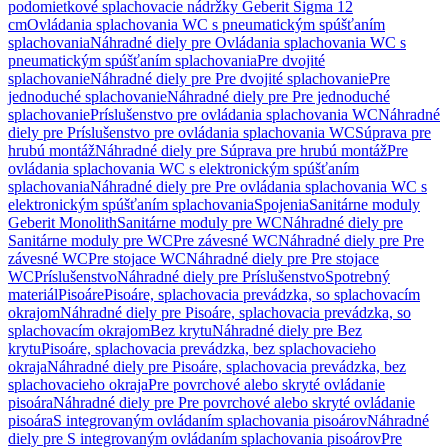
podomietkové splachovacie nádržky Geberit Sigma 12
cm
Ovládania splachovania WC s pneumatickým spúšťaním
splachovania
Náhradné diely pre Ovládania splachovania WC s
pneumatickým spúšťaním splachovania
Pre dvojité
splachovanie
Náhradné diely pre Pre dvojité splachovanie
Pre
jednoduché splachovanie
Náhradné diely pre Pre jednoduché
splachovanie
Príslušenstvo pre ovládania splachovania WC
Náhradné
diely pre Príslušenstvo pre ovládania splachovania WC
Súprava pre
hrubú montáž
Náhradné diely pre Súprava pre hrubú montáž
Pre
ovládania splachovania WC s elektronickým spúšťaním
splachovania
Náhradné diely pre Pre ovládania splachovania WC s
elektronickým spúšťaním splachovania
Spojenia
Sanitárne moduly
Geberit Monolith
Sanitárne moduly pre WC
Náhradné diely pre
Sanitárne moduly pre WC
Pre závesné WC
Náhradné diely pre Pre
závesné WC
Pre stojace WC
Náhradné diely pre Pre stojace
WC
Príslušenstvo
Náhradné diely pre Príslušenstvo
Spotrebný
materiál
Pisoáre
Pisoáre, splachovacia prevádzka, so splachovacím
okrajom
Náhradné diely pre Pisoáre, splachovacia prevádzka, so
splachovacím okrajom
Bez krytu
Náhradné diely pre Bez
krytu
Pisoáre, splachovacia prevádzka, bez splachovacieho
okraja
Náhradné diely pre Pisoáre, splachovacia prevádzka, bez
splachovacieho okraja
Pre povrchové alebo skryté ovládanie
pisoára
Náhradné diely pre Pre povrchové alebo skryté ovládanie
pisoára
S integrovaným ovládaním splachovania pisoárov
Náhradné
diely pre S integrovaným ovládaním splachovania pisoárov
Pre