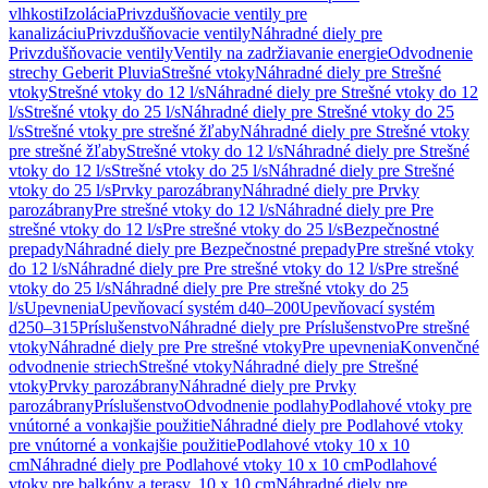
vlhkosti
Izolácia
Privzdušňovacie ventily pre
kanalizáciu
Privzdušňovacie ventily
Náhradné diely pre
Privzdušňovacie ventily
Ventily na zadržiavanie energie
Odvodnenie
strechy Geberit Pluvia
Strešné vtoky
Náhradné diely pre Strešné
vtoky
Strešné vtoky do 12 l/s
Náhradné diely pre Strešné vtoky do 12
l/s
Strešné vtoky do 25 l/s
Náhradné diely pre Strešné vtoky do 25
l/s
Strešné vtoky pre strešné žľaby
Náhradné diely pre Strešné vtoky
pre strešné žľaby
Strešné vtoky do 12 l/s
Náhradné diely pre Strešné
vtoky do 12 l/s
Strešné vtoky do 25 l/s
Náhradné diely pre Strešné
vtoky do 25 l/s
Prvky parozábrany
Náhradné diely pre Prvky
parozábrany
Pre strešné vtoky do 12 l/s
Náhradné diely pre Pre
strešné vtoky do 12 l/s
Pre strešné vtoky do 25 l/s
Bezpečnostné
prepady
Náhradné diely pre Bezpečnostné prepady
Pre strešné vtoky
do 12 l/s
Náhradné diely pre Pre strešné vtoky do 12 l/s
Pre strešné
vtoky do 25 l/s
Náhradné diely pre Pre strešné vtoky do 25
l/s
Upevnenia
Upevňovací systém d40–200
Upevňovací systém
d250–315
Príslušenstvo
Náhradné diely pre Príslušenstvo
Pre strešné
vtoky
Náhradné diely pre Pre strešné vtoky
Pre upevnenia
Konvenčné
odvodnenie striech
Strešné vtoky
Náhradné diely pre Strešné
vtoky
Prvky parozábrany
Náhradné diely pre Prvky
parozábrany
Príslušenstvo
Odvodnenie podlahy
Podlahové vtoky pre
vnútorné a vonkajšie použitie
Náhradné diely pre Podlahové vtoky
pre vnútorné a vonkajšie použitie
Podlahové vtoky 10 x 10
cm
Náhradné diely pre Podlahové vtoky 10 x 10 cm
Podlahové
vtoky pre balkóny a terasy, 10 x 10 cm
Náhradné diely pre