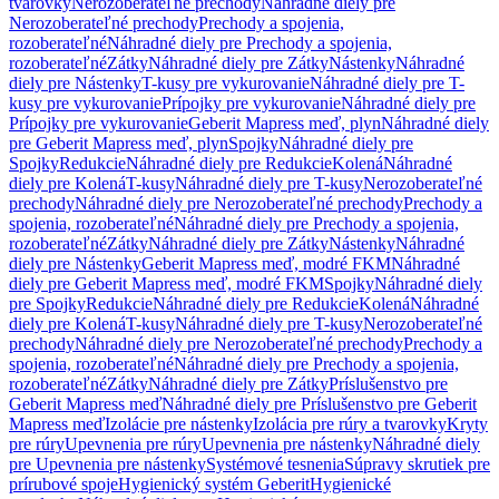
tvarovky
Nerozoberateľné prechody
Náhradné diely pre
Nerozoberateľné prechody
Prechody a spojenia,
rozoberateľné
Náhradné diely pre Prechody a spojenia,
rozoberateľné
Zátky
Náhradné diely pre Zátky
Nástenky
Náhradné
diely pre Nástenky
T-kusy pre vykurovanie
Náhradné diely pre T-
kusy pre vykurovanie
Prípojky pre vykurovanie
Náhradné diely pre
Prípojky pre vykurovanie
Geberit Mapress meď, plyn
Náhradné diely
pre Geberit Mapress meď, plyn
Spojky
Náhradné diely pre
Spojky
Redukcie
Náhradné diely pre Redukcie
Kolená
Náhradné
diely pre Kolená
T-kusy
Náhradné diely pre T-kusy
Nerozoberateľné
prechody
Náhradné diely pre Nerozoberateľné prechody
Prechody a
spojenia, rozoberateľné
Náhradné diely pre Prechody a spojenia,
rozoberateľné
Zátky
Náhradné diely pre Zátky
Nástenky
Náhradné
diely pre Nástenky
Geberit Mapress meď, modré FKM
Náhradné
diely pre Geberit Mapress meď, modré FKM
Spojky
Náhradné diely
pre Spojky
Redukcie
Náhradné diely pre Redukcie
Kolená
Náhradné
diely pre Kolená
T-kusy
Náhradné diely pre T-kusy
Nerozoberateľné
prechody
Náhradné diely pre Nerozoberateľné prechody
Prechody a
spojenia, rozoberateľné
Náhradné diely pre Prechody a spojenia,
rozoberateľné
Zátky
Náhradné diely pre Zátky
Príslušenstvo pre
Geberit Mapress meď
Náhradné diely pre Príslušenstvo pre Geberit
Mapress meď
Izolácie pre nástenky
Izolácia pre rúry a tvarovky
Kryty
pre rúry
Upevnenia pre rúry
Upevnenia pre nástenky
Náhradné diely
pre Upevnenia pre nástenky
Systémové tesnenia
Súpravy skrutiek pre
prírubové spoje
Hygienický systém Geberit
Hygienické