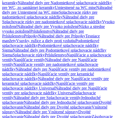
keramiky
Náhradné diely pre Nadomietkové splachovacie nádržky
pre WC, zo sanitárnej keramiky
Umiestnené na WC mise
Náhradné
diely pre Umiestnené na WC mise
Splachovacie rúrky pre
nadomietkové splachovacie nádržky
Náhradné diely pre
Splachovacie rúrky pre nadomietkové splachovacie nádržky
Vysoko
položené
Náhradné diely pre Vysoko položené
Nízko a stredne
vysoko položené
Príslušenstvo
Náhradné diely pre
Príslušenstvo
Prípojky
Náhradné diely pre Prípojky
Tesniace
manžety
Vsuvky, ružice a diely proti vzdutiu
Podomietkové
splachovacie nádržky
Podomietkové splachovacie nádržky
Sigma
Náhradné diely pre Podomietkové splachovacie nádržky
Sigma
Splachovacie rúrky
Príslušenstvo
Napúšťacie a splachovacie
ventily
Napúšťacie ventily
Náhradné diely pre Napúšťacie
ventily
Napúšťacie ventily pre nadomietkové splachovacie
nádržky
Náhradné diely pre Napúšťacie ventily pre nadomietkové
splachovacie nádržky
Napúšťacie ventily pre keramické
splachovacie nádržky
Náhradné diely pre Napúšťacie ventily pre
keramické splachovacie nádržky
Napúšťacie ventily pre
splachovacie nádržky Universal
Náhradné diely pre Napúšťacie
ventily pre splachovacie nádržky Universal
Splachovacie
ventily
Náhradné diely pre Splachovacie ventily
Jednoduché
splachovanie
Náhradné diely pre Jednoduché splachovanie
Dvojité
splachovanie
Náhradné diely pre Dvojité splachovanie
Vnútorné
súpravy
Náhradné diely pre Vnútorné súpravy
Dvojité
splachovanie
Náhradné diely pre Dvojité splachovanie
Zásobovacie