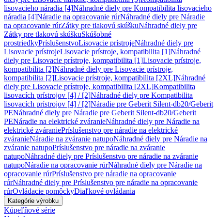
lisovacieho náradia [4]
Náhradné diely pre Kompatibilita lisovacieho
náradia [4]
Náradie na opracovanie rúr
Náhradné diely pre Náradie
na opracovanie rúr
Zátky pre tlakovú skúšku
Náhradné diely pre
Zátky pre tlakovú skúšku
Skúšobné
prostriedky
Príslušenstvo
Lisovacie prístroje
Náhradné diely pre
Lisovacie prístroje
Lisovacie prístroje, kompatibilita [1]
Náhradné
diely pre Lisovacie prístroje, kompatibilita [1]
Lisovacie prístroje,
kompatibilita [2]
Náhradné diely pre Lisovacie prístroje,
kompatibilita [2]
Lisovacie prístroje, kompatibilita [2XL]
Náhradné
diely pre Lisovacie prístroje, kompatibilita [2XL]
Kompatibilita
lisovacích prístrojov [4] / [2]
Náhradné diely pre Kompatibilita
lisovacích prístrojov [4] / [2]
Náradie pre Geberit Silent-db20/Geberit
PE
Náhradné diely pre Náradie pre Geberit Silent-db20/Geberit
PE
Náradie na elektrické zváranie
Náhradné diely pre Náradie na
elektrické zváranie
Príslušenstvo pre náradie na elektrické
zváranie
Náradie na zváranie natupo
Náhradné diely pre Náradie na
zváranie natupo
Príslušenstvo pre náradie na zváranie
natupo
Náhradné diely pre Príslušenstvo pre náradie na zváranie
natupo
Náradie na opracovanie rúr
Náhradné diely pre Náradie na
opracovanie rúr
Príslušenstvo pre náradie na opracovanie
rúr
Náhradné diely pre Príslušenstvo pre náradie na opracovanie
rúr
Ovládacie pomôcky
Diaľkové ovládania
Kategórie výrobku
Kúpeľňové série