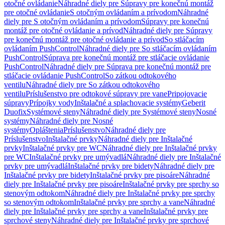
otočné ovládanie
Náhradné diely pre Súpravy pre konečnú montáž
pre otočné ovládanie
S otočným ovládaním a prívodom
Náhradné
diely pre S otočným ovládaním a prívodom
Súpravy pre konečnú
montáž pre otočné ovládanie a prívod
Náhradné diely pre Súpravy
pre konečnú montáž pre otočné ovládanie a prívod
So stláčacím
ovládaním PushControl
Náhradné diely pre So stláčacím ovládaním
PushControl
Súprava pre konečnú montáž pre stláčacie ovládanie
PushControl
Náhradné diely pre Súprava pre konečnú montáž pre
stláčacie ovládanie PushControl
So zátkou odtokového
ventilu
Náhradné diely pre So zátkou odtokového
ventilu
Príslušenstvo pre odtokové súpravy pre vane
Pripojovacie
súpravy
Prípojky vody
Inštalačné a splachovacie systémy
Geberit
Duofix
Systémové steny
Náhradné diely pre Systémové steny
Nosné
systémy
Náhradné diely pre Nosné
systémy
Opláštenia
Príslušenstvo
Náhradné diely pre
Príslušenstvo
Inštalačné prvky
Náhradné diely pre Inštalačné
prvky
Inštalačné prvky pre WC
Náhradné diely pre Inštalačné prvky
pre WC
Inštalačné prvky pre umývadlá
Náhradné diely pre Inštalačné
prvky pre umývadlá
Inštalačné prvky pre bidety
Náhradné diely pre
Inštalačné prvky pre bidety
Inštalačné prvky pre pisoáre
Náhradné
diely pre Inštalačné prvky pre pisoáre
Inštalačné prvky pre sprchy so
stenovým odtokom
Náhradné diely pre Inštalačné prvky pre sprchy
so stenovým odtokom
Inštalačné prvky pre sprchy a vane
Náhradné
diely pre Inštalačné prvky pre sprchy a vane
Inštalačné prvky pre
sprchové steny
Náhradné diely pre Inštalačné prvky pre sprchové