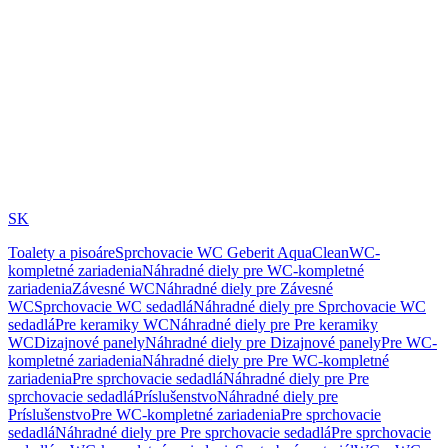
SK
Toalety a pisoáre
Sprchovacie WC Geberit AquaClean
WC-
kompletné zariadenia
Náhradné diely pre WC-kompletné
zariadenia
Závesné WC
Náhradné diely pre Závesné
WC
Sprchovacie WC sedadlá
Náhradné diely pre Sprchovacie WC
sedadlá
Pre keramiky WC
Náhradné diely pre Pre keramiky
WC
Dizajnové panely
Náhradné diely pre Dizajnové panely
Pre WC-
kompletné zariadenia
Náhradné diely pre Pre WC-kompletné
zariadenia
Pre sprchovacie sedadlá
Náhradné diely pre Pre
sprchovacie sedadlá
Príslušenstvo
Náhradné diely pre
Príslušenstvo
Pre WC-kompletné zariadenia
Pre sprchovacie
sedadlá
Náhradné diely pre Pre sprchovacie sedadlá
Pre sprchovacie