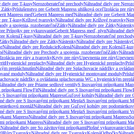
 diely pre T-kusy
Nerozoberateľné prechody
Náhradné diely pre Neroz
e Zátky
Príslušenstvo pre Geberit Mapress uhlíková oceľ
Izolácia pre rúr
erit Mapress meď
Geberit Mapress meď
Náhradné diely pre Geberit Ma
 pre T-kusy
Krížové tvarovky
Náhradné diely pre Krížové tvarovky
Ner
ody a spojenia, rozoberateľné
Zátky
Náhradné diely pre Zátky
Nástenk
pre Prípojky pre vykurovanie
Geberit Mapress meď, plyn
Náhradné diel
pre Kolená
T-kusy
Náhradné diely pre T-kusy
Nerozoberateľné prechod
Zátky
Náhradné diely pre Zátky
Nástenky
Náhradné diely pre Nástenky
G
ie
Náhradné diely pre Redukcie
Kolená
Náhradné diely pre Kolená
T-kus
né
Náhradné diely pre Prechody a spojenia, rozoberateľné
Zátky
Náhradn
Izolácia pre rúry a tvarovky
Kryty pre rúry
Upevnenia pre rúry
Upevneni
rit
Hygienické preplachy
Náhradné diely pre Hygienické preplachy
Prís
ckým prepláchnutím
Náhradné diely pre Splachovacie nádržky a ovláda
ované moduly
Náhradné diely pre Hygienické montované moduly
Prísl
plachovacie nádržky a ovládania splachovania WC s hygienickým prepl
áhradné diely pre Priame sedlové ventily
S lisovanými prípojkami Map
 prípojkami FlowFit
Náhradné diely pre S lisovanými prípojkami FlowF
e S lisovanými prípojkami Mapress
Guľové kohúty
Náhradné diely pre
né diely pre S lisovanými prípojkami Mepla
S lisovanými prípojkami M
omietkovú montáž
Náhradné diely pre Guľové kohúty pre podomietkov
né diely pre S lisovanými prípojkami Mepla
S lisovanými prípojkami V
ojkami Mapress
Náhradné diely pre S lisovanými prípojkami Mapress
So
ými prípojkami Mapress
Náhradné diely pre S lisovanými prípojkami Ma
i
Náhradné diely pre So závitovými prípojkami
Plošné vykurovanie/chla
20
Rúry
Tvarovky
Náhradné diely pre Tvarovky
Kolená
Odbočky
Náhradn