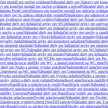
čnú montáž pre otočné ovládanie
Náhradné diely pre Súpravy pre kone
vy pre konečnú montáž pre otočné ovládanie a prívod
Náhradné diely p
vládaním PushControl
Súprava pre konečnú montáž pre stláčacie ovládan
é diely pre So zátkou odtokového ventilu
Príslušenstvo pre odtokové s
pre Systémové steny
Nosné systémy
Náhradné diely pre Nosné systémy
hradné diely pre Inštalačné prvky pre WC
Inštalačné prvky pre umývad
rvky pre pisoáre
Náhradné diely pre Inštalačné prvky pre pisoáre
Inštala
e sprchy a vane
Náhradné diely pre Inštalačné prvky pre sprchy a vane
I
 pre Inštalačné prvky pre výlevky
Inštalačné prvky pre armatúry
Náhradn
umývačky riadu
Inštalačné prvky pre konzolové zaťaženie
Náhradné diely
pre nástenné zásobníky
Náhradné diely pre Inštalačné prvky pre násten
ačné prvky pre WC
Náhradné diely pre Inštalačné prvky pre WC
Inštala
vky pre bidety
Inštalačné prvky pre pisoáre
Náhradné diely pre Inštalačn
stvo
Pre inštalačné prvky pre WC
Pre upevnenia
Náhradné diely pre Pre
ové splachovacie nádržky pre WC, z plastu
Umiestnené na WC mise
Ná
diely pre Nízko a stredne vysoko položené
Nadomietkové splachovacie
Umiestnené na WC mise
Náhradné diely pre Umiestnené na WC mise
S
Vysoko položené
Náhradné diely pre Vysoko položené
Nízko a stredne
suvky, ružice a diely proti vzdutiu
Podomietkové splachovacie nádržky
šenstvo
Napúšťacie a splachovacie ventily
Napúšťacie ventily
Náhradné d
omietkové splachovacie nádržky
Napúšťacie ventily pre keramické spla
 nádržky Universal
Náhradné diely pre Napúšťacie ventily pre splachov
dnoduché splachovanie
Dvojité splachovanie
Náhradné diely pre Dvojité
e
Zásobovacie systémy
Geberit FlowFit
Tvarovky
Náhradné diely pre Tv
tenky
Rozdeľovače so závitovým pripojením
Prípojky pre ohrievanie
Náhr