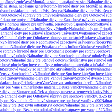
dnopákový zmiešavač
Montáž na stenu, napájané zo siete
Náhradné diely 
ž na stenu, napájanie generátorom
Náhradné diely pre Montáž na stenu
s dvomi ovládacími prvkami
Príslušenstvo
Náhradné diely pre Príslušenst
evku
Odtokové súpravy pre umývadlá
Náhradné diely pre Odtokové súp
rúrkou pre umývadlá
Náhradné diely pre Zápachové uzávierky s norno
ky s nornou rúrkou pre umývadlá, priestorovo úsporné
Podomietkové z
ývadlá
Pripájacia rúra s hrdlom
Kryty
Prípojky
Náhradné diely pre Prípoj
áhradné diely pre Rúrkové zápachové uzávierky
Dvojkomorové zápach
je
Náhradné diely pre Odtokové súpravy pre prístroje
Rúrkové zápachov
rky
Náhradné diely pre Nadomietkové zápachové uzávierky
Prípojky
Prí
 hrdlom
Náhradné diely pre Pripájacia rúra s hrdlom
Odtokové ventily
Náh
e sprchy
Náhradné diely pre Odvodnenie podlahy pre sprchy
Sprchové 
podlahové odtoky
Náhradné diely pre Sprchové podlahové odtoky
Prísl
odtoky
Náhradné diely pre Stenové odtoky
Príslušenstvo pre stenové od
rchové plochy
Sprchové vaničky z minerálneho materiálu a inštalačné 
lu
Sprchové vaničky zo sanitárneho akrylátu
Inštalačné prvky
Náhradné d
ušenstvo
Sprchové kúty
Náhradné diely pre Sprchové kúty
Sprchové kúty
ové zásteny
Náhradné diely pre Vaňové zásteny
Sprchové dvere
Náhradn
ladacie boxy
Príslušenstvo
Vane
Vane zo sanitárneho akrylátu
Náhradné d
ely pre Vane z minerálneho materiálu
Detské vaničky
Náhradné diely pr
diely pre Súpravy nožičiek a súpravy traverz a stenových kotiev
Prísl
52
Náhradné diely pre Odtokové súpravy pre sprchové vaničky, d52
S kr
ly pre Kryt odtoku
Odtokové súpravy pre sprchové vaničky, d90
Náhrad
 diely pre Bez krytu odtoku
Kryt odtoku
Náhradné diely pre Kryt odto
adné diely pre Bez krytu odtoku
Odtokové súpravy pre vane, d52
Náhra