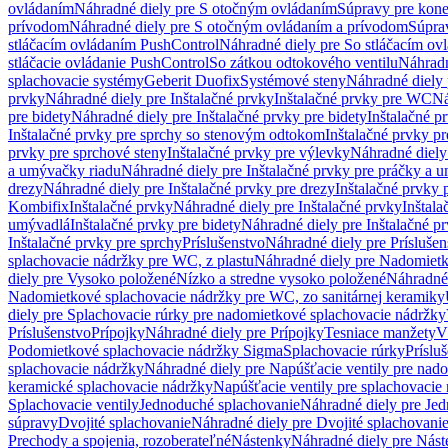
ovládaním
Náhradné diely pre S otočným ovládaním
Súpravy pre kone
prívodom
Náhradné diely pre S otočným ovládaním a prívodom
Súpra
stláčacím ovládaním PushControl
Náhradné diely pre So stláčacím o
stláčacie ovládanie PushControl
So zátkou odtokového ventilu
Náhradn
splachovacie systémy
Geberit Duofix
Systémové steny
Náhradné diely 
prvky
Náhradné diely pre Inštalačné prvky
Inštalačné prvky pre WC
Ná
pre bidety
Náhradné diely pre Inštalačné prvky pre bidety
Inštalačné p
Inštalačné prvky pre sprchy so stenovým odtokom
Inštalačné prvky pr
prvky pre sprchové steny
Inštalačné prvky pre výlevky
Náhradné diely
a umývačky riadu
Náhradné diely pre Inštalačné prvky pre práčky a 
drezy
Náhradné diely pre Inštalačné prvky pre drezy
Inštalačné prvky 
Kombifix
Inštalačné prvky
Náhradné diely pre Inštalačné prvky
Inštal
umývadlá
Inštalačné prvky pre bidety
Náhradné diely pre Inštalačné pr
Inštalačné prvky pre sprchy
Príslušenstvo
Náhradné diely pre Príslušen
splachovacie nádržky pre WC, z plastu
Náhradné diely pre Nadomietk
diely pre Vysoko položené
Nízko a stredne vysoko položené
Náhradné 
Nadomietkové splachovacie nádržky pre WC, zo sanitárnej keramiky
diely pre Splachovacie rúrky pre nadomietkové splachovacie nádržky
Príslušenstvo
Prípojky
Náhradné diely pre Prípojky
Tesniace manžety
V
Podomietkové splachovacie nádržky Sigma
Splachovacie rúrky
Príslu
splachovacie nádržky
Náhradné diely pre Napúšťacie ventily pre nad
keramické splachovacie nádržky
Napúšťacie ventily pre splachovacie
Splachovacie ventily
Jednoduché splachovanie
Náhradné diely pre Je
súpravy
Dvojité splachovanie
Náhradné diely pre Dvojité splachovani
Prechody a spojenia, rozoberateľné
Nástenky
Náhradné diely pre Nás