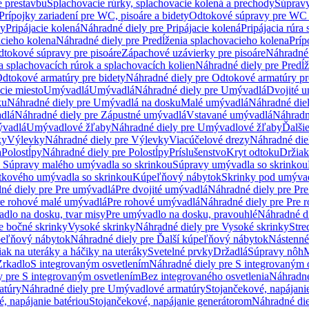
e prestavbu
Splachovacie rúrky, splachovacie kolená a prechody
Súpravy
Prípojky zariadení pre WC, pisoáre a bidety
Odtokové súpravy pre WC 
ky
Pripájacie kolená
Náhradné diely pre Pripájacie kolená
Pripájacia rúra
acieho kolena
Náhradné diely pre Predĺženia splachovacieho kolena
Príp
dtokové súpravy pre pisoáre
Zápachové uzávierky pre pisoáre
Náhradné 
a splachovacích rúrok a splachovacích kolien
Náhradné diely pre Predĺž
dtokové armatúry pre bidety
Náhradné diely pre Odtokové armatúry pr
ie miesto
Umývadlá
Umývadlá
Náhradné diely pre Umývadlá
Dvojité 
ku
Náhradné diely pre Umývadlá na dosku
Malé umývadlá
Náhradné die
dlá
Náhradné diely pre Zápustné umývadlá
Vstavané umývadlá
Náhradn
vadlá
Umývadlové žľaby
Náhradné diely pre Umývadlové žľaby
Ďalši
ky
Výlevky
Náhradné diely pre Výlevky
Viacúčelové drezy
Náhradné die
a
Polostĺpy
Náhradné diely pre Polostĺpy
Príslušenstvo
Kryt odtoku
Držiak
e Súpravy malého umývadla so skrinkou
Súpravy umývadla so skrinkou
tkového umývadla so skrinkou
Kúpeľňový nábytok
Skrinky pod umýva
né diely pre Pre umývadlá
Pre dvojité umývadlá
Náhradné diely pre Pre
re rohové malé umývadlá
Pre rohové umývadlá
Náhradné diely pre Pre 
dlo na dosku, tvar misy
Pre umývadlo na dosku, pravouhlé
Náhradné di
e bočné skrinky
Vysoké skrinky
Náhradné diely pre Vysoké skrinky
Stre
peľňový nábytok
Náhradné diely pre Ďalší kúpeľňový nábytok
Nástenné
ak na uteráky a háčiky na uteráky
Svetelné prvky
Držadlá
Súpravy nôh
M
Zrkadlo
S integrovaným osvetlením
Náhradné diely pre S integrovaným 
y pre S integrovaným osvetlením
Bez integrovaného osvetlenia
Náhradné
atúry
Náhradné diely pre Umývadlové armatúry
Stojančekové, napájanie
, napájanie batériou
Stojančekové, napájanie generátorom
Náhradné die