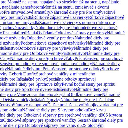
pre Montáž na stenu, napájané zo siete
Montáž na stenu, napájanie
, napájanie generátorom
Montáž na stenu, zmiešavač s dvomi
vo
Pre umývadlové armatúry
Náhradné diely pre Pre umývadlové
ravy pre umývadlá
Rúrkové zápachové uzávierky
Rúrkové zápachové
u rúrkou pre umývadlá
Zápachové uzávierky s nornou rúrkou pre
ápachové uzávierky
Náhradné diely pre Podomietkové zápachové
ky
Tesnenia
Predĺženia
Ovládania
Odtokové súpravy pre drezy
Náhradné
ové uzávierky
Odpadové ventily pre drez
Náhradné diely pre
é uzávierky
Podomietkové zápachové uzávierky
Náhradné diely pre
slušenstvo
Odtokové súpravy pre výlevky
Náhradné diely pre
radné diely pre Odtokové ventily
Príslušenstvo
Náhradné diely pre
žľaby
Náhradné diely pre Sprchové žľaby
Príslušenstvo pre sprchové
ušenstvo pre odtoky pre sprchové podlahové odtoky
Náhradné diely
toky
Náhradné diely pre Príslušenstvo pre stenové odtoky
Sprchové
prvky Geberit Duofix
Sprchové vaničky z minerálneho
iely pre Inštalačné prvky
Špeciálne odtoky sprchovej
Náhradné diely pre Sprchové kúty
Pevné bočné steny pre sprchu
é diely pre Sprchové dvere
Príslušenstvo
Náhradné diely pre
iely pre Vane zo sanitárneho akrylátu
Obdĺžnikové vane
Náhradné
e Detské vaničky
Inštalačné prvky
Náhradné diely pre Inštalačné
ušenstvo
Súpravy na opravu
Ďalšie príslušenstvo
Prípojky zariadení pre
ytom odtoku
Náhradné diely pre S krytom odtoku
Bez krytu
né diely pre Odtokové súpravy pre sprchové vaničky, d90
S krytom
ku
Odtokové súpravy pre sprchové vaničky Sestra
Náhradné diely pre
dné diely pre Odtokové súpravy pre vane, d52
S otočným