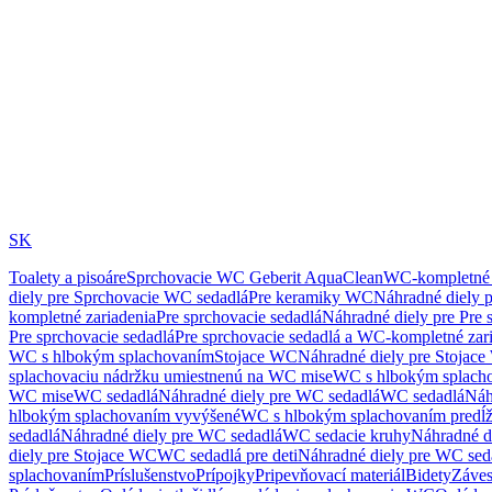
SK
Toalety a pisoáre
Sprchovacie WC Geberit AquaClean
WC-kompletné 
diely pre Sprchovacie WC sedadlá
Pre keramiky WC
Náhradné diely 
kompletné zariadenia
Pre sprchovacie sedadlá
Náhradné diely pre Pre 
Pre sprchovacie sedadlá
Pre sprchovacie sedadlá a WC-kompletné zar
WC s hlbokým splachovaním
Stojace WC
Náhradné diely pre Stojac
splachovaciu nádržku umiestnenú na WC mise
WC s hlbokým splach
WC mise
WC sedadlá
Náhradné diely pre WC sedadlá
WC sedadlá
Náh
hlbokým splachovaním vyvýšené
WC s hlbokým splachovaním predĺ
sedadlá
Náhradné diely pre WC sedadlá
WC sedacie kruhy
Náhradné d
diely pre Stojace WC
WC sedadlá pre deti
Náhradné diely pre WC seda
splachovaním
Príslušenstvo
Prípojky
Pripevňovací materiál
Bidety
Záves