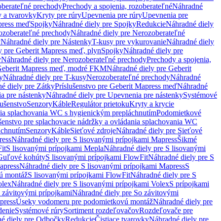
oberateľné prechody
Prechody a spojenia, rozoberateľné
Náhradné
y a tvarovky
Kryty pre rúry
Upevnenia pre rúry
Upevnenia pre
press meď
Spojky
Náhradné diely pre Spojky
Redukcie
Náhradné diely
ozoberateľné prechody
Náhradné diely pre Nerozoberateľné
y
Náhradné diely pre Nástenky
T-kusy pre vykurovanie
Náhradné diely
y pre Geberit Mapress meď, plyn
Spojky
Náhradné diely pre
y
Náhradné diely pre Nerozoberateľné prechody
Prechody a spojenia,
eberit Mapress meď, modré FKM
Náhradné diely pre Geberit
y
Náhradné diely pre T-kusy
Nerozoberateľné prechody
Náhradné
é diely pre Zátky
Príslušenstvo pre Geberit Mapress meď
Náhradné
a pre nástenky
Náhradné diely pre Upevnenia pre nástenky
Systémové
lušenstvo
Senzory
Káble
Regulátor prietoku
Kryty a krycie
nia splachovania WC s hygienickým prepláchnutím
Podomietkové
ušenstvo pre splachovacie nádržky a ovládania splachovania WC
áchnutím
Senzory
Káble
Sieťové zdroje
Náhradné diely pre Sieťové
ress
Náhradné diely pre S lisovanými prípojkami Mapress
Šikmé
it
S lisovanými prípojkami Mepla
Náhradné diely pre S lisovanými
 Guľové kohúty
S lisovanými prípojkami FlowFit
Náhradné diely pre S
apress
Náhradné diely pre S lisovanými prípojkami Mapress
S
ú montáž
S lisovanými prípojkami FlowFit
Náhradné diely pre S
olex
Náhradné diely pre S lisovanými prípojkami Volex
S prípojkami
 závitovými prípojkami
Náhradné diely pre So závitovými
press
Úseky vodomeru pre podomietkovú montáž
Náhradné diely pre
denie
Systémové rúry
Sortiment rozdeľovačov
Rozdeľovače pre
é diely pre Odbočky
Redukcie
Čistiace tvarovky
Náhradné diely pre