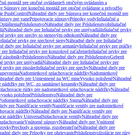
čnú montáž pre otočné ovládanie
S otočným ovládaním a
re Súpravy pre konečnú montáž pre otočné ovládanie a prívod
So
ie PushControl
Náhradné diely pre Súprava pre konečnú montáž pre
úpravy pre vane
Pripojovacie súpravy
Prípojky vody
Inštalačné a
Opláštenia
Príslušenstvo
Náhradné diely pre Príslušenstvo
Inštalačné
lá
Náhradné diely pre Inštalačné prvky pre umývadlá
Inštalačné prvky
čné prvky pre sprchy so stenovým odtokom
Náhradné diely pre
nštalačné prvky pre sprchové steny
Náhradné diely pre Inštalačné
é diely pre Inštalačné prvky pre armatúry
Inštalačné prvky pre práčky
 pre Inštalačné prvky pre konzolové zaťaženie
Inštalačné prvky pre
né zásobníky
Príslušenstvo
Náhradné diely pre Príslušenstvo
Geberit
čné prvky pre umývadlá
Náhradné diely pre Inštalačné prvky pre
é prvky pre pisoáre
Inštalačné prvky pre sprchy
Náhradné diely pre
 upevnenia
Nadomietkové splachovacie nádržky
Nadomietkové
hradné diely pre Umiestnené na WC mise
Vysoko položené
Náhradné
 nádržky pre WC, zo sanitárnej keramiky
Náhradné diely pre
plachovacie rúrky pre nadomietkové splachovacie nádržky
Náhradné
 vysoko položené
Príslušenstvo
Náhradné diely pre
Podomietkové splachovacie nádržky Sigma
Náhradné diely pre
iely pre Napúšťacie ventily
Napúšťacie ventily pre nadomietkové
chovacie nádržky
Náhradné diely pre Napúšťacie ventily pre
acie nádržky Universal
Splachovacie ventily
Náhradné diely pre
 splachovanie
Vnútorné súpravy
Náhradné diely pre Vnútorné
arovky
Prechody a spojenia, rozoberateľné
Náhradné diely pre
adné diely pre Prípojky pre ohrievanie
Príslušenstvo
Izolácie pre rúry