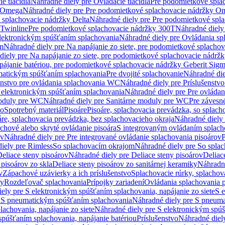
e tlačidlá
Náhradné diely pre Ovládacie tlačidlá
Pre podomietkové spla
y Omega
Náhradné diely pre Pre podomietkové splachovacie nádržky O
 splachovacie nádržky Delta
Náhradné diely pre Pre podomietkové spla
 Twinline
Pre podomietkové splachovacie nádržky 300T
Náhradné diely
lektronickým spúšťaním splachovania
Náhradné diely pre Ovládania s
cm
Náhradné diely pre Na napájanie zo siete, pre podomietkové splacho
diely pre Na napájanie zo siete, pre podomietkové splachovacie nádr
apájanie batériou, pre podomietkové splachovacie nádržky Geberit Sig
matickým spúšťaním splachovania
Pre dvojité splachovanie
Náhradné die
enstvo pre ovládania splachovania WC
Náhradné diely pre Príslušenstv
 elektronickým spúšťaním splachovania
Náhradné diely pre Pre ovláda
oduly pre WC
Náhradné diely pre Sanitárne moduly pre WC
Pre záves
vo
Spotrebný materiál
Pisoáre
Pisoáre, splachovacia prevádzka, so splac
áre, splachovacia prevádzka, bez splachovacieho okraja
Náhradné diely 
chové alebo skryté ovládanie pisoára
S integrovaným ovládaním splach
ov
Náhradné diely pre Pre integrované ovládanie splachovania pisoárov
P
iely pre Rimless
So splachovacím okrajom
Náhradné diely pre So spla
eliace steny pisoárov
Náhradné diely pre Deliace steny pisoárov
Deliac
 pisoárov zo skla
Deliace steny pisoárov zo sanitárnej keramiky
Náhradné
v
Zápachové uzávierky a ich príslušenstvo
Splachovacie rúrky, splachov
ly
Rozdeľovač splachovania
Prípojky zariadení
Ovládania splachovania 
ely pre S elektronickým spúšťaním splachovania, napájanie zo siete
S e
u
S pneumatickým spúšťaním splachovania
Náhradné diely pre S pneum
achovania, napájanie zo siete
Náhradné diely pre S elektronickým spúš
spúšťaním splachovania, napájanie batériou
Príslušenstvo
Náhradné diely