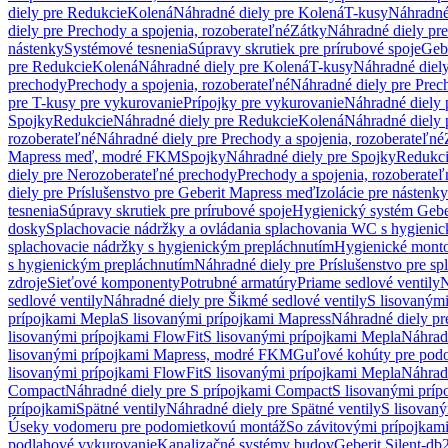
diely pre Redukcie
Kolená
Náhradné diely pre Kolená
T-kusy
Náhradné
diely pre Prechody a spojenia, rozoberateľné
Zátky
Náhradné diely pr
nástenky
Systémové tesnenia
Súpravy skrutiek pre prírubové spoje
Geb
pre Redukcie
Kolená
Náhradné diely pre Kolená
T-kusy
Náhradné diely
prechody
Prechody a spojenia, rozoberateľné
Náhradné diely pre Prech
pre T-kusy pre vykurovanie
Prípojky pre vykurovanie
Náhradné diely 
Spojky
Redukcie
Náhradné diely pre Redukcie
Kolená
Náhradné diely 
rozoberateľné
Náhradné diely pre Prechody a spojenia, rozoberateľné
Mapress meď, modré FKM
Spojky
Náhradné diely pre Spojky
Redukc
diely pre Nerozoberateľné prechody
Prechody a spojenia, rozoberateľ
diely pre Príslušenstvo pre Geberit Mapress meď
Izolácie pre nástenky
tesnenia
Súpravy skrutiek pre prírubové spoje
Hygienický systém Gebe
dosky
Splachovacie nádržky a ovládania splachovania WC s hygieni
splachovacie nádržky s hygienickým prepláchnutím
Hygienické mont
s hygienickým prepláchnutím
Náhradné diely pre Príslušenstvo pre s
zdroje
Sieťové komponenty
Potrubné armatúry
Priame sedlové ventily
N
sedlové ventily
Náhradné diely pre Šikmé sedlové ventily
S lisovanými
prípojkami Mepla
S lisovanými prípojkami Mapress
Náhradné diely pr
lisovanými prípojkami FlowFit
S lisovanými prípojkami Mepla
Náhrad
lisovanými prípojkami Mapress, modré FKM
Guľové kohúty pre pod
lisovanými prípojkami FlowFit
S lisovanými prípojkami Mepla
Náhrad
Compact
Náhradné diely pre S prípojkami Compact
S lisovanými príp
prípojkami
Spätné ventily
Náhradné diely pre Spätné ventily
S lisovan
Úseky vodomeru pre podomietkovú montáž
So závitovými prípojkam
podlahové vykurovanie
Kanalizačné systémy budov
Geberit Silent-db