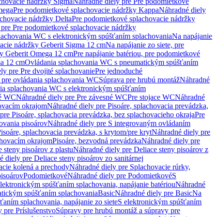
chovacie nádržky Sigma
Náhradné diely pre Pre podomietkové
mega
Pre podomietkové splachovacie nádržky Kappa
Náhradné diely
chovacie nádržky Delta
Pre podomietkové splachovacie nádržky
 pre Pre podomietkové splachovacie nádržky
plachovania WC s elektronickým spúšťaním splachovania
Na napájanie
vacie nádržky Geberit Sigma 12 cm
Na napájanie zo siete, pre
žky Geberit Omega 12 cm
Pre napájanie batériou, pre podomietkové
ma 12 cm
Ovládania splachovania WC s pneumatickým spúšťaním
ly pre Pre dvojité splachovanie
Pre jednoduché
o pre ovládania splachovania WC
Súprava pre hrubú montáž
Náhradné
nia splachovania WC s elektronickým spúšťaním
né WC
Náhradné diely pre Pre závesné WC
Pre stojace WC
Náhradné
hovacím okrajom
Náhradné diely pre Pisoáre, splachovacia prevádzka,
pre Pisoáre, splachovacia prevádzka, bez splachovacieho okraja
Pre
ovania pisoárov
Náhradné diely pre S integrovaným ovládaním
isoáre, splachovacia prevádzka, s krytom/pre kryt
Náhradné diely pre
chovacím okrajom
Pisoáre, bezvodná prevádzka
Náhradné diely pre
e steny pisoárov z plastu
Náhradné diely pre Deliace steny pisoárov z
 diely pre Deliace steny pisoárov zo sanitárnej
acie kolená a prechody
Náhradné diely pre Splachovacie rúrky,
pisoárov
Podomietkové
Náhradné diely pre Podomietkové
S
lektronickým spúšťaním splachovania, napájanie batériou
Náhradné
atickým spúšťaním splachovania
Basic
Náhradné diely pre Basic
Na
ťaním splachovania, napájanie zo siete
S elektronickým spúšťaním
 pre Príslušenstvo
Súpravy pre hrubú montáž a súpravy pre