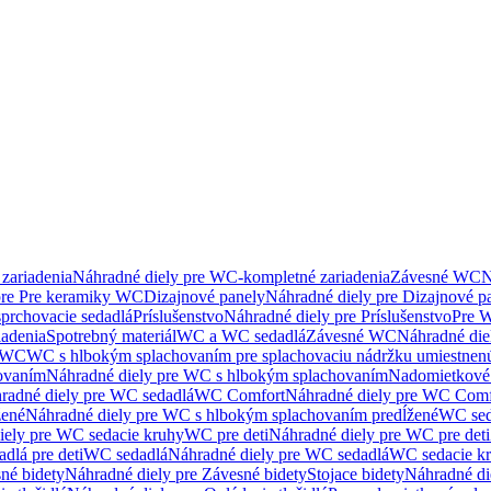
zariadenia
Náhradné diely pre WC-kompletné zariadenia
Závesné WC
N
pre Pre keramiky WC
Dizajnové panely
Náhradné diely pre Dizajnové p
sprchovacie sedadlá
Príslušenstvo
Náhradné diely pre Príslušenstvo
Pre W
iadenia
Spotrebný materiál
WC a WC sedadlá
Závesné WC
Náhradné di
e WC
WC s hlbokým splachovaním pre splachovaciu nádržku umiestne
ovaním
Náhradné diely pre WC s hlbokým splachovaním
Nadomietkové 
radné diely pre WC sedadlá
WC Comfort
Náhradné diely pre WC Comf
žené
Náhradné diely pre WC s hlbokým splachovaním predĺžené
WC sed
iely pre WC sedacie kruhy
WC pre deti
Náhradné diely pre WC pre deti
dlá pre deti
WC sedadlá
Náhradné diely pre WC sedadlá
WC sedacie k
né bidety
Náhradné diely pre Závesné bidety
Stojace bidety
Náhradné die