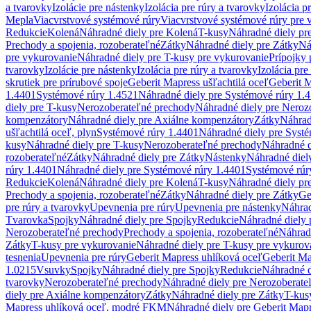
a tvarovky
Izolácie pre nástenky
Izolácia pre rúry a tvarovky
Izolácia p
Mepla
Viacvrstvové systémové rúry
Viacvrstvové systémové rúry pre 
Redukcie
Kolená
Náhradné diely pre Kolená
T-kusy
Náhradné diely pr
Prechody a spojenia, rozoberateľné
Zátky
Náhradné diely pre Zátky
Ná
pre vykurovanie
Náhradné diely pre T-kusy pre vykurovanie
Prípojky 
tvarovky
Izolácie pre nástenky
Izolácia pre rúry a tvarovky
Izolácia pre
skrutiek pre prírubové spoje
Geberit Mapress ušľachtilá oceľ
Geberit M
1.4401
Systémové rúry 1.4521
Náhradné diely pre Systémové rúry 1.
diely pre T-kusy
Nerozoberateľné prechody
Náhradné diely pre Neroz
kompenzátory
Náhradné diely pre Axiálne kompenzátory
Zátky
Náhrad
ušľachtilá oceľ, plyn
Systémové rúry 1.4401
Náhradné diely pre Syst
kusy
Náhradné diely pre T-kusy
Nerozoberateľné prechody
Náhradné d
rozoberateľné
Zátky
Náhradné diely pre Zátky
Nástenky
Náhradné diel
rúry 1.4401
Náhradné diely pre Systémové rúry 1.4401
Systémové rúr
Redukcie
Kolená
Náhradné diely pre Kolená
T-kusy
Náhradné diely pr
Prechody a spojenia, rozoberateľné
Zátky
Náhradné diely pre Zátky
Ge
pre rúry a tvarovky
Upevnenia pre rúry
Upevnenia pre nástenky
Náhrad
Tvarovka
Spojky
Náhradné diely pre Spojky
Redukcie
Náhradné diely 
Nerozoberateľné prechody
Prechody a spojenia, rozoberateľné
Náhradn
Zátky
T-kusy pre vykurovanie
Náhradné diely pre T-kusy pre vykurov
tesnenia
Upevnenia pre rúry
Geberit Mapress uhlíková oceľ
Geberit Ma
1.0215
Vsuvky
Spojky
Náhradné diely pre Spojky
Redukcie
Náhradné d
tvarovky
Nerozoberateľné prechody
Náhradné diely pre Nerozoberate
diely pre Axiálne kompenzátory
Zátky
Náhradné diely pre Zátky
T-kus
Mapress uhlíková oceľ, modré FKM
Náhradné diely pre Geberit Map