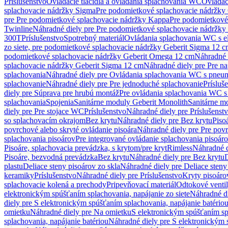
Príslušenstvo
Ovládacie tlačidlá a ovládania splachovania WC
Ovládaci
splachovacie nádržky Sigma
Pre podomietkové splachovacie nádržk
pre Pre podomietkové splachovacie nádržky Kappa
Pre podomietkové
Twinline
Náhradné diely pre Pre podomietkové splachovacie nádržky
300T
Príslušenstvo
Spotrebný materiál
Ovládania splachovania WC s e
zo siete, pre podomietkové splachovacie nádržky Geberit Sigma 12 
podomietkové splachovacie nádržky Geberit Omega 12 cm
Náhradné 
splachovacie nádržky Geberit Sigma 12 cm
Náhradné diely pre Pre n
splachovania
Náhradné diely pre Ovládania splachovania WC s pneu
splachovanie
Náhradné diely pre Pre jednoduché splachovanie
Prísluš
diely pre Súprava pre hrubú montáž
Pre ovládania splachovania WC s
splachovania
Spojenia
Sanitárne moduly Geberit Monolith
Sanitárne m
diely pre Pre stojace WC
Príslušenstvo
Náhradné diely pre Príslušenst
so splachovacím okrajom
Bez krytu
Náhradné diely pre Bez krytu
Piso
povrchové alebo skryté ovládanie pisoára
Náhradné diely pre Pre povr
splachovania pisoárov
Pre integrované ovládanie splachovania pisoár
Pisoáre, splachovacia prevádzka, s krytom/pre kryt
Rimless
Náhradné d
Pisoáre, bezvodná prevádzka
Bez krytu
Náhradné diely pre Bez krytu
D
plastu
Deliace steny pisoárov zo skla
Náhradné diely pre Deliace steny
keramiky
Príslušenstvo
Náhradné diely pre Príslušenstvo
Kryty pisoáro
splachovacie kolená a prechody
Pripevňovací materiál
Odtokové venti
elektronickým spúšťaním splachovania, napájanie zo siete
Náhradné di
diely pre S elektronickým spúšťaním splachovania, napájanie batério
omietku
Náhradné diely pre Na omietku
S elektronickým spúšťaním spl
splachovania, napájanie batériou
Náhradné diely pre S elektronickým 