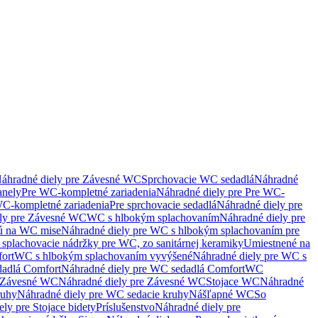
áhradné diely pre Závesné WC
Sprchovacie WC sedadlá
Náhradné
anely
Pre WC-kompletné zariadenia
Náhradné diely pre Pre WC-
C-kompletné zariadenia
Pre sprchovacie sedadlá
Náhradné diely pre
ely pre Závesné WC
WC s hlbokým splachovaním
Náhradné diely pre
nú na WC mise
Náhradné diely pre WC s hlbokým splachovaním pre
splachovacie nádržky pre WC, zo sanitárnej keramiky
Umiestnené na
ort
WC s hlbokým splachovaním vyvýšené
Náhradné diely pre WC s
adlá Comfort
Náhradné diely pre WC sedadlá Comfort
WC
Závesné WC
Náhradné diely pre Závesné WC
Stojace WC
Náhradné
ruhy
Náhradné diely pre WC sedacie kruhy
Nášľapné WC
So
ly pre Stojace bidety
Príslušenstvo
Náhradné diely pre