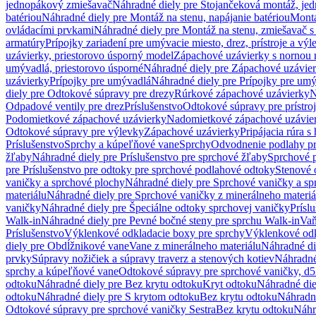
jednopákový zmiešavač
Náhradné diely pre Stojančeková montáž, je
batériou
Náhradné diely pre Montáž na stenu, napájanie batériou
Montá
ovládacími prvkami
Náhradné diely pre Montáž na stenu, zmiešavač 
armatúry
Prípojky zariadení pre umývacie miesto, drez, prístroje a výl
uzávierky, priestorovo úsporný model
Zápachové uzávierky s nornou 
umývadlá, priestorovo úsporné
Náhradné diely pre Zápachové uzávier
uzávierky
Prípojky pre umývadlá
Náhradné diely pre Prípojky pre um
diely pre Odtokové súpravy pre drezy
Rúrkové zápachové uzávierky
N
Odpadové ventily pre drez
Príslušenstvo
Odtokové súpravy pre prístro
Podomietkové zápachové uzávierky
Nadomietkové zápachové uzávie
Odtokové súpravy pre výlevky
Zápachové uzávierky
Pripájacia rúra s
Príslušenstvo
Sprchy a kúpeľňové vane
Sprchy
Odvodnenie podlahy pr
žľaby
Náhradné diely pre Príslušenstvo pre sprchové žľaby
Sprchové 
pre Príslušenstvo pre odtoky pre sprchové podlahové odtoky
Stenové 
vaničky a sprchové plochy
Náhradné diely pre Sprchové vaničky a sp
materiálu
Náhradné diely pre Sprchové vaničky z minerálneho materiá
vaničky
Náhradné diely pre Špeciálne odtoky sprchovej vaničky
Prísl
Walk-in
Náhradné diely pre Pevné bočné steny pre sprchu Walk-in
Vaň
Príslušenstvo
Výklenkové odkladacie boxy pre sprchy
Výklenkové odk
diely pre Obdĺžnikové vane
Vane z minerálneho materiálu
Náhradné di
prvky
Súpravy nožičiek a súpravy traverz a stenových kotiev
Náhradné 
sprchy a kúpeľňové vane
Odtokové súpravy pre sprchové vaničky, d
odtoku
Náhradné diely pre Bez krytu odtoku
Kryt odtoku
Náhradné die
odtoku
Náhradné diely pre S krytom odtoku
Bez krytu odtoku
Náhradné
Odtokové súpravy pre sprchové vaničky Sestra
Bez krytu odtoku
Náhr