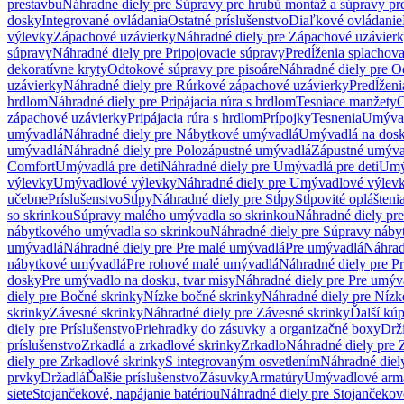
prestavbu
Náhradné diely pre Súpravy pre hrubú montáž a súpravy pr
dosky
Integrované ovládania
Ostatné príslušenstvo
Diaľkové ovládanie
výlevky
Zápachové uzávierky
Náhradné diely pre Zápachové uzávier
súpravy
Náhradné diely pre Pripojovacie súpravy
Predĺženia splachov
dekoratívne kryty
Odtokové súpravy pre pisoáre
Náhradné diely pre O
uzávierky
Náhradné diely pre Rúrkové zápachové uzávierky
Predĺženi
hrdlom
Náhradné diely pre Pripájacia rúra s hrdlom
Tesniace manžety
O
zápachové uzávierky
Pripájacia rúra s hrdlom
Prípojky
Tesnenia
Umývac
umývadlá
Náhradné diely pre Nábytkové umývadlá
Umývadlá na dos
umývadlá
Náhradné diely pre Polozápustné umývadlá
Zápustné umýva
Comfort
Umývadlá pre deti
Náhradné diely pre Umývadlá pre deti
Umý
výlevky
Umývadlové výlevky
Náhradné diely pre Umývadlové výlev
učebne
Príslušenstvo
Stĺpy
Náhradné diely pre Stĺpy
Stĺpovité oplášteni
so skrinkou
Súpravy malého umývadla so skrinkou
Náhradné diely pr
nábytkového umývadla so skrinkou
Náhradné diely pre Súpravy náby
umývadlá
Náhradné diely pre Pre malé umývadlá
Pre umývadlá
Náhrad
nábytkové umývadlá
Pre rohové malé umývadlá
Náhradné diely pre P
dosky
Pre umývadlo na dosku, tvar misy
Náhradné diely pre Pre umýva
diely pre Bočné skrinky
Nízke bočné skrinky
Náhradné diely pre Nízk
skrinky
Závesné skrinky
Náhradné diely pre Závesné skrinky
Ďalší kú
diely pre Príslušenstvo
Priehradky do zásuvky a organizačné boxy
Drži
príslušenstvo
Zrkadlá a zrkadlové skrinky
Zrkadlo
Náhradné diely pre 
diely pre Zrkadlové skrinky
S integrovaným osvetlením
Náhradné diel
prvky
Držadlá
Ďalšie príslušenstvo
Zásuvky
Armatúry
Umývadlové arm
siete
Stojančekové, napájanie batériou
Náhradné diely pre Stojančekové