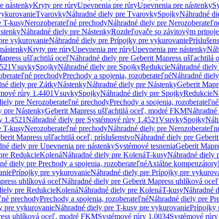
re nástenky
Kryty pre rúry
Upevnenia pre rúry
Upevnenia pre nástenky
Sy
vykurovanie
Tvarovky
Náhradné diely pre Tvarovky
Spojky
Náhradné di
e T-kusy
Nerozoberateľné prechody
Náhradné diely pre Nerozoberateľn
stenky
Náhradné diely pre Nástenky
Rozdeľovače so závitovým pripoj
pre vykurovanie
Náhradné diely pre Prípojky pre vykurovanie
Príslušen
 nástenky
Kryty pre rúry
Upevnenia pre rúry
Upevnenia pre nástenky
Náh
apress ušľachtilá oceľ
Náhradné diely pre Geberit Mapress ušľachtilá 
4521
Vsuvky
Spojky
Náhradné diely pre Spojky
Redukcie
Náhradné diely
oberateľné prechody
Prechody a spojenia, rozoberateľné
Náhradné diely
né diely pre Zátky
Nástenky
Náhradné diely pre Nástenky
Geberit Mapre
émové rúry 1.4401
Vsuvky
Spojky
Náhradné diely pre Spojky
Redukcie
N
iely pre Nerozoberateľné prechody
Prechody a spojenia, rozoberateľné
y pre Nástenky
Geberit Mapress ušľachtilá oceľ, modré FKM
Náhradné 
y 1.4521
Náhradné diely pre Systémové rúry 1.4521
Vsuvky
Spojky
Náhr
e T-kusy
Nerozoberateľné prechody
Náhradné diely pre Nerozoberateľn
berit Mapress ušľachtilá oceľ, príslušenstvo
Náhradné diely pre Geberit
né diely pre Upevnenia pre nástenky
Systémové tesnenia
Geberit Mapr
pre Redukcie
Kolená
Náhradné diely pre Kolená
T-kusy
Náhradné diely 
é diely pre Prechody a spojenia, rozoberateľné
Axiálne kompenzátory
anie
Prípojky pre vykurovanie
Náhradné diely pre Prípojky pre vykurov
press uhlíková oceľ
Náhradné diely pre Geberit Mapress uhlíková oceľ
iely pre Redukcie
Kolená
Náhradné diely pre Kolená
T-kusy
Náhradné d
ľné prechody
Prechody a spojenia, rozoberateľné
Náhradné diely pre Pr
y pre vykurovanie
Náhradné diely pre T-kusy pre vykurovanie
Prípojky
ress uhlíková oceľ, modré FKM
Systémové rúry 1.0034
Systémové rúry