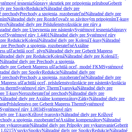
stémové tesnenia
Súpravy skrutiek pre pripojenia prírubou
Geberit
ely pre Spojky
Redukcie
Náhradné diely pre
é prechody
Prechody a spojenia, rozoberateľné
Náhradné diely pre
ením
Náhradné diely pre Rozdeľovače so závitovým pripojením
T-kusy
stvo
Náhradné diely pre Príslušenstvo
Izolácie pre rúry a
radné diely pre Upevnenia pre nástenky
Systémové tesnenia
Súpravy
oceľ
Systémové rúry 1.4401
Náhradné diely pre Systémové rúry
 pre Redukcie
Kolená
Náhradné diely pre Kolená
T-kusy
Náhradné
 pre Prechody a spojenia, rozoberateľné
Axiálne
ss ušľachtilá oceľ, plyn
Náhradné diely pre Geberit Mapress
áhradné diely pre Redukcie
Kolená
Náhradné diely pre Kolená
T-
Náhradné diely pre Prechody a spojenia,
diely pre Geberit Mapress ušľachtilá oceľ, modré FKM
Systémové
adné diely pre Spojky
Redukcie
Náhradné diely pre
é prechody
Prechody a spojenia, rozoberateľné
Náhradné diely pre
 Mapress ušľachtilá oceľ, príslušenstvo
Izolácie pre nástenky
Izolácia
ess therm
Systémové rúry Therm
Tvarovka
Náhradné diely pre
pre T-kusy
Nerozoberateľné prechody
Náhradné diely pre
Náhradné diely pre Axiálne kompenzátory
Zátky
Náhradné diely pre
anie
Príslušenstvo pre Geberit Mapress Therm
Systémové
Systémové rúry 1.0034
Systémové rúry
iely pre T-kusy
Krížové tvarovky
Náhradné diely pre Krížové
echody a spojenia, rozoberateľné
Axiálne kompenzátory
Náhradné
 pre vykurovanie
Náhradné diely pre Prípojky pre vykurovanie
Geberit
 1.0215
Vsuvky
Spojky
Náhradné diely pre Spojky
Redukcie
Náhradné