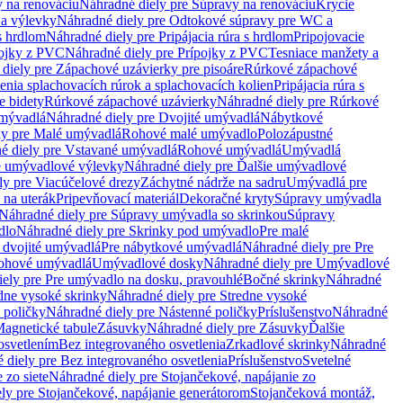
 na renováciu
Náhradné diely pre Súpravy na renováciu
Krycie
a výlevky
Náhradné diely pre Odtokové súpravy pre WC a
 s hrdlom
Náhradné diely pre Pripájacia rúra s hrdlom
Pripojovacie
ojky z PVC
Náhradné diely pre Prípojky z PVC
Tesniace manžety a
diely pre Zápachové uzávierky pre pisoáre
Rúrkové zápachové
enia splachovacích rúrok a splachovacích kolien
Pripájacia rúra s
e bidety
Rúrkové zápachové uzávierky
Náhradné diely pre Rúrkové
umývadlá
Náhradné diely pre Dvojité umývadlá
Nábytkové
ly pre Malé umývadlá
Rohové malé umývadlo
Polozápustné
é diely pre Vstavané umývadlá
Rohové umývadlá
Umývadlá
e umývadlové výlevky
Náhradné diely pre Ďalšie umývadlové
ly pre Viacúčelové drezy
Záchytné nádrže na sadru
Umývadlá pre
 na uterák
Pripevňovací materiál
Dekoračné kryty
Súpravy umývadla
Náhradné diely pre Súpravy umývadla so skrinkou
Súpravy
dlo
Náhradné diely pre Skrinky pod umývadlo
Pre malé
 dvojité umývadlá
Pre nábytkové umývadlá
Náhradné diely pre Pre
rohové umývadlá
Umývadlové dosky
Náhradné diely pre Umývadlové
ely pre Pre umývadlo na dosku, pravouhlé
Bočné skrinky
Náhradné
dne vysoké skrinky
Náhradné diely pre Stredne vysoké
 poličky
Náhradné diely pre Nástenné poličky
Príslušenstvo
Náhradné
agnetické tabule
Zásuvky
Náhradné diely pre Zásuvky
Ďalšie
osvetlením
Bez integrovaného osvetlenia
Zrkadlové skrinky
Náhradné
 diely pre Bez integrovaného osvetlenia
Príslušenstvo
Svetelné
 zo siete
Náhradné diely pre Stojančekové, napájanie zo
ly pre Stojančekové, napájanie generátorom
Stojančeková montáž,