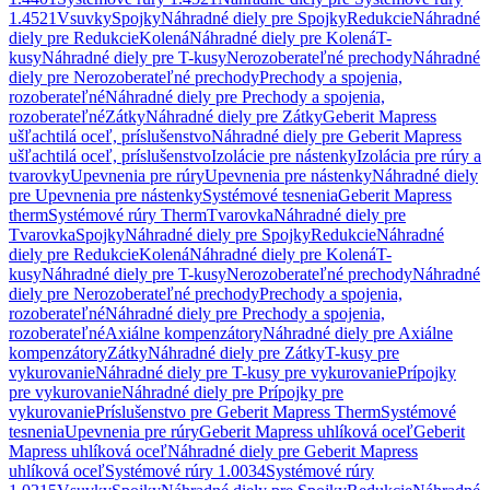
1.4521
Vsuvky
Spojky
Náhradné diely pre Spojky
Redukcie
Náhradné
diely pre Redukcie
Kolená
Náhradné diely pre Kolená
T-
kusy
Náhradné diely pre T-kusy
Nerozoberateľné prechody
Náhradné
diely pre Nerozoberateľné prechody
Prechody a spojenia,
rozoberateľné
Náhradné diely pre Prechody a spojenia,
rozoberateľné
Zátky
Náhradné diely pre Zátky
Geberit Mapress
ušľachtilá oceľ, príslušenstvo
Náhradné diely pre Geberit Mapress
ušľachtilá oceľ, príslušenstvo
Izolácie pre nástenky
Izolácia pre rúry a
tvarovky
Upevnenia pre rúry
Upevnenia pre nástenky
Náhradné diely
pre Upevnenia pre nástenky
Systémové tesnenia
Geberit Mapress
therm
Systémové rúry Therm
Tvarovka
Náhradné diely pre
Tvarovka
Spojky
Náhradné diely pre Spojky
Redukcie
Náhradné
diely pre Redukcie
Kolená
Náhradné diely pre Kolená
T-
kusy
Náhradné diely pre T-kusy
Nerozoberateľné prechody
Náhradné
diely pre Nerozoberateľné prechody
Prechody a spojenia,
rozoberateľné
Náhradné diely pre Prechody a spojenia,
rozoberateľné
Axiálne kompenzátory
Náhradné diely pre Axiálne
kompenzátory
Zátky
Náhradné diely pre Zátky
T-kusy pre
vykurovanie
Náhradné diely pre T-kusy pre vykurovanie
Prípojky
pre vykurovanie
Náhradné diely pre Prípojky pre
vykurovanie
Príslušenstvo pre Geberit Mapress Therm
Systémové
tesnenia
Upevnenia pre rúry
Geberit Mapress uhlíková oceľ
Geberit
Mapress uhlíková oceľ
Náhradné diely pre Geberit Mapress
uhlíková oceľ
Systémové rúry 1.0034
Systémové rúry