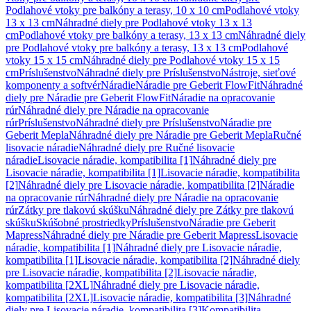
Podlahové vtoky pre balkóny a terasy, 10 x 10 cm
Podlahové vtoky
13 x 13 cm
Náhradné diely pre Podlahové vtoky 13 x 13
cm
Podlahové vtoky pre balkóny a terasy, 13 x 13 cm
Náhradné diely
pre Podlahové vtoky pre balkóny a terasy, 13 x 13 cm
Podlahové
vtoky 15 x 15 cm
Náhradné diely pre Podlahové vtoky 15 x 15
cm
Príslušenstvo
Náhradné diely pre Príslušenstvo
Nástroje, sieťové
komponenty a softvér
Náradie
Náradie pre Geberit FlowFit
Náhradné
diely pre Náradie pre Geberit FlowFit
Náradie na opracovanie
rúr
Náhradné diely pre Náradie na opracovanie
rúr
Príslušenstvo
Náhradné diely pre Príslušenstvo
Náradie pre
Geberit Mepla
Náhradné diely pre Náradie pre Geberit Mepla
Ručné
lisovacie náradie
Náhradné diely pre Ručné lisovacie
náradie
Lisovacie náradie, kompatibilita [1]
Náhradné diely pre
Lisovacie náradie, kompatibilita [1]
Lisovacie náradie, kompatibilita
[2]
Náhradné diely pre Lisovacie náradie, kompatibilita [2]
Náradie
na opracovanie rúr
Náhradné diely pre Náradie na opracovanie
rúr
Zátky pre tlakovú skúšku
Náhradné diely pre Zátky pre tlakovú
skúšku
Skúšobné prostriedky
Príslušenstvo
Náradie pre Geberit
Mapress
Náhradné diely pre Náradie pre Geberit Mapress
Lisovacie
náradie, kompatibilita [1]
Náhradné diely pre Lisovacie náradie,
kompatibilita [1]
Lisovacie náradie, kompatibilita [2]
Náhradné diely
pre Lisovacie náradie, kompatibilita [2]
Lisovacie náradie,
kompatibilita [2XL]
Náhradné diely pre Lisovacie náradie,
kompatibilita [2XL]
Lisovacie náradie, kompatibilita [3]
Náhradné
diely pre Lisovacie náradie, kompatibilita [3]
Kompatibilita