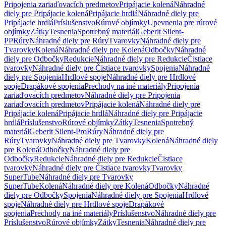
Pripojenia zariaďovacích predmetov
Pripájacie kolená
Náhradné
diely pre Pripájacie kolená
Pripájacie hrdlá
Náhradné diely pre
Pripájacie hrdlá
Príslušenstvo
Rúrové objímky
Upevnenia pre rúrové
objímky
Zátky
Tesnenia
Spotrebný materiál
Geberit Silent-
PP
Rúry
Náhradné diely pre Rúry
Tvarovky
Náhradné diely pre
Tvarovky
Kolená
Náhradné diely pre Kolená
Odbočky
Náhradné
diely pre Odbočky
Redukcie
Náhradné diely pre Redukcie
Čistiace
tvarovky
Náhradné diely pre Čistiace tvarovky
Spojenia
Náhradné
diely pre Spojenia
Hrdlové spoje
Náhradné diely pre Hrdlové
spoje
Drapákové spojenia
Prechody na iné materiály
Pripojenia
zariaďovacích predmetov
Náhradné diely pre Pripojenia
zariaďovacích predmetov
Pripájacie kolená
Náhradné diely pre
Pripájacie kolená
Pripájacie hrdlá
Náhradné diely pre Pripájacie
hrdlá
Príslušenstvo
Rúrové objímky
Zátky
Tesnenia
Spotrebný
materiál
Geberit Silent-Pro
Rúry
Náhradné diely pre
Rúry
Tvarovky
Náhradné diely pre Tvarovky
Kolená
Náhradné diely
pre Kolená
Odbočky
Náhradné diely pre
Odbočky
Redukcie
Náhradné diely pre Redukcie
Čistiace
tvarovky
Náhradné diely pre Čistiace tvarovky
Tvarovky
SuperTube
Náhradné diely pre Tvarovky
SuperTube
Kolená
Náhradné diely pre Kolená
Odbočky
Náhradné
diely pre Odbočky
Spojenia
Náhradné diely pre Spojenia
Hrdlové
spoje
Náhradné diely pre Hrdlové spoje
Drapákové
spojenia
Prechody na iné materiály
Príslušenstvo
Náhradné diely pre
Príslušenstvo
Rúrové objímky
Zátky
Tesnenia
Náhradné diely pre