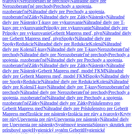
tvarovky
Nerozoberateľné prechody
Náhradné diely pre
Nerozoberateľné prechody
Prechody a spojenia,
rozoberateľné
Náhradné diely pre Prechody a spojenia,
rozoberateľné
Zátky
Náhradné diely pre Zátky
Nástenky
Náhradné
diely pre Nástenky
T-kusy pre vykurovanie
Náhradné diely pre T-
kusy pre vykurovanie
Prípojky pre vykurovanie
Náhradné diely pre
Prípojky pre vykurovanie
Geberit Mapress meď, plyn
Náhradné diely
pre Geberit Mapress meď, plyn
Spojky
Náhradné diely pre
Spojky
Redukcie
Náhradné diely pre Redukcie
Kolená
Náhradné
diely pre Kolená
T-kusy
Náhradné diely pre T-kusy
Nerozoberateľné
prechody
Náhradné diely pre Nerozoberateľné prechody
Prechody a
spojenia, rozoberateľné
Náhradné diely pre Prechody a spojenia,
rozoberateľné
Zátky
Náhradné diely pre Zátky
Nástenky
Náhradné
diely pre Nástenky
Geberit Mapress meď, modré FKM
Náhradné
diely pre Geberit Mapress meď, modré FKM
Spojky
Náhradné diely
pre Spojky
Redukcie
Náhradné diely pre Redukcie
Kolená
Náhradné
diely pre Kolená
T-kusy
Náhradné diely pre T-kusy
Nerozoberateľné
prechody
Náhradné diely pre Nerozoberateľné prechody
Prechody a
spojenia, rozoberateľné
Náhradné diely pre Prechody a spojenia,
rozoberateľné
Zátky
Náhradné diely pre Zátky
Príslušenstvo pre
Geberit Mapress meď
Náhradné diely pre Príslušenstvo pre Geberit
Mapress meď
Izolácie pre nástenky
Izolácia pre rúry a tvarovky
Kryty
pre rúry
Upevnenia pre rúry
Upevnenia pre nástenky
Náhradné diely
pre Upevnenia pre nástenky
Systémové tesnenia
Súpravy skrutiek pre
prírubové spoje
Hygienický systém Geberit
Hygienické