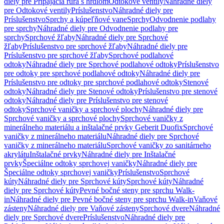
diely pre Pripájacia rúra s hrdlom
Odtokové ventily
Náhradné diely
pre Odtokové ventily
Príslušenstvo
Náhradné diely pre
Príslušenstvo
Sprchy a kúpeľňové vane
Sprchy
Odvodnenie podlahy
pre sprchy
Náhradné diely pre Odvodnenie podlahy pre
sprchy
Sprchové žľaby
Náhradné diely pre Sprchové
žľaby
Príslušenstvo pre sprchové žľaby
Náhradné diely pre
Príslušenstvo pre sprchové žľaby
Sprchové podlahové
odtoky
Náhradné diely pre Sprchové podlahové odtoky
Príslušenstvo
pre odtoky pre sprchové podlahové odtoky
Náhradné diely pre
Príslušenstvo pre odtoky pre sprchové podlahové odtoky
Stenové
odtoky
Náhradné diely pre Stenové odtoky
Príslušenstvo pre stenové
odtoky
Náhradné diely pre Príslušenstvo pre stenové
odtoky
Sprchové vaničky a sprchové plochy
Náhradné diely pre
Sprchové vaničky a sprchové plochy
Sprchové vaničky z
minerálneho materiálu a inštalačné prvky Geberit Duofix
Sprchové
vaničky z minerálneho materiálu
Náhradné diely pre Sprchové
vaničky z minerálneho materiálu
Sprchové vaničky zo sanitárneho
akrylátu
Inštalačné prvky
Náhradné diely pre Inštalačné
prvky
Špeciálne odtoky sprchovej vaničky
Náhradné diely pre
Špeciálne odtoky sprchovej vaničky
Príslušenstvo
Sprchové
kúty
Náhradné diely pre Sprchové kúty
Sprchové kúty
Náhradné
diely pre Sprchové kúty
Pevné bočné steny pre sprchu Walk-
in
Náhradné diely pre Pevné bočné steny pre sprchu Walk-in
Vaňové
zásteny
Náhradné diely pre Vaňové zásteny
Sprchové dvere
Náhradné
diely pre Sprchové dvere
Príslušenstvo
Náhradné diely pre