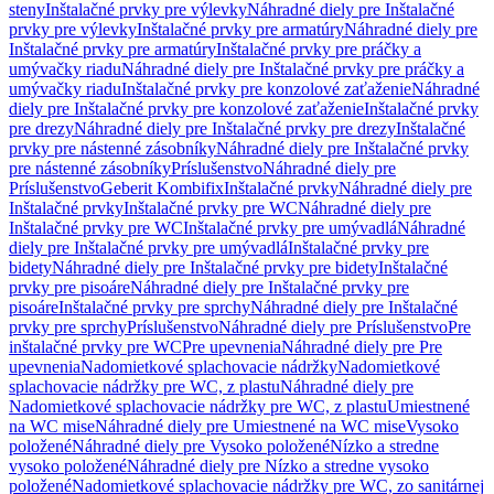
steny
Inštalačné prvky pre výlevky
Náhradné diely pre Inštalačné
prvky pre výlevky
Inštalačné prvky pre armatúry
Náhradné diely pre
Inštalačné prvky pre armatúry
Inštalačné prvky pre práčky a
umývačky riadu
Náhradné diely pre Inštalačné prvky pre práčky a
umývačky riadu
Inštalačné prvky pre konzolové zaťaženie
Náhradné
diely pre Inštalačné prvky pre konzolové zaťaženie
Inštalačné prvky
pre drezy
Náhradné diely pre Inštalačné prvky pre drezy
Inštalačné
prvky pre nástenné zásobníky
Náhradné diely pre Inštalačné prvky
pre nástenné zásobníky
Príslušenstvo
Náhradné diely pre
Príslušenstvo
Geberit Kombifix
Inštalačné prvky
Náhradné diely pre
Inštalačné prvky
Inštalačné prvky pre WC
Náhradné diely pre
Inštalačné prvky pre WC
Inštalačné prvky pre umývadlá
Náhradné
diely pre Inštalačné prvky pre umývadlá
Inštalačné prvky pre
bidety
Náhradné diely pre Inštalačné prvky pre bidety
Inštalačné
prvky pre pisoáre
Náhradné diely pre Inštalačné prvky pre
pisoáre
Inštalačné prvky pre sprchy
Náhradné diely pre Inštalačné
prvky pre sprchy
Príslušenstvo
Náhradné diely pre Príslušenstvo
Pre
inštalačné prvky pre WC
Pre upevnenia
Náhradné diely pre Pre
upevnenia
Nadomietkové splachovacie nádržky
Nadomietkové
splachovacie nádržky pre WC, z plastu
Náhradné diely pre
Nadomietkové splachovacie nádržky pre WC, z plastu
Umiestnené
na WC mise
Náhradné diely pre Umiestnené na WC mise
Vysoko
položené
Náhradné diely pre Vysoko položené
Nízko a stredne
vysoko položené
Náhradné diely pre Nízko a stredne vysoko
položené
Nadomietkové splachovacie nádržky pre WC, zo sanitárnej