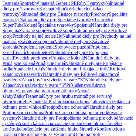
Tesnenia
Spotrebný materiál
Geberit PE
Rúry
Tvarovky
Náhradné
diely pre Tvarovky
Kolená
Odbočky
Redukcie
Čistiace
tvarovky
Náhradné diely pre Čistiace tvarovky
Prechody
Špeciálne
tvarovky
Náhradné diely pre Špeciálne tvarovky
Tvarovky
SuperTube
Kolená
Špeciálne tvarovky
Spojenia
Náhradné diely pre
Spojenia
Zvárané spoje
Hrdlové spoje
Náhradné diely pre Hrdlové
spoje
Prechody na iné materiály
Náhradné diely pre Prechody na iné
materiály
Závitové spojenia
Náhradné diely pre Závitové
spojenia
Pripojenia spojenia
Spojovacie puzdrá
Pripojenia
zariaďovacích predmetov
Náhradné diely pre Pripojenia
zariaďovacích predmetov
Pripájacie kolená
Náhradné diely pre
Pripájacie kolená
Pripájacie hrdlá
Náhradné diely pre Pripájacie
hrdlá
Pripájacie hrdlá
Náhradné diely pre Pripájacie hrdlá
Rúrkové
zápachové uzávierky
Náhradné diely pre Rúrkové zápachové
uzávierky
Zápachové uzávierky v tvare "S"
Náhradné diely pre
Zápachové uzávierky v tvare "S"
Príslušenstvo
Rúrové
objímky
Upevnenia pre rúrové objímky
Nosné
žľaby
Zátky
Tesnenia
Kryty pre hrubú montáž pre servisný
otvor
Spotrebný materiál
Protipožiarna ochrana, akustická izolácia a
ochrana proti vlhkosti
Protipožiarna ochrana
Náhradné diely pre
Protipožiarna ochrana
Protipožiarna ochrana pre odvodňovacie
systémy
Náhradné diely pre Protipožiarna ochrana pre odvodňovacie
systémy
Akustická izolácia
Izolácie pre zníženie hluku šíreného
konštrukciou
Izolácie pre zníženie hluku šíreného konštrukciou a
izolácia hluku šíriaceho sa vzduchom
Ochrana proti