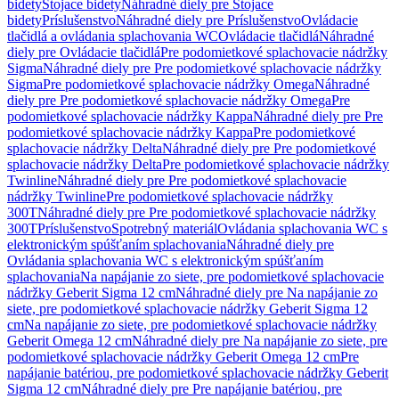
bidety
Stojace bidety
Náhradné diely pre Stojace
bidety
Príslušenstvo
Náhradné diely pre Príslušenstvo
Ovládacie
tlačidlá a ovládania splachovania WC
Ovládacie tlačidlá
Náhradné
diely pre Ovládacie tlačidlá
Pre podomietkové splachovacie nádržky
Sigma
Náhradné diely pre Pre podomietkové splachovacie nádržky
Sigma
Pre podomietkové splachovacie nádržky Omega
Náhradné
diely pre Pre podomietkové splachovacie nádržky Omega
Pre
podomietkové splachovacie nádržky Kappa
Náhradné diely pre Pre
podomietkové splachovacie nádržky Kappa
Pre podomietkové
splachovacie nádržky Delta
Náhradné diely pre Pre podomietkové
splachovacie nádržky Delta
Pre podomietkové splachovacie nádržky
Twinline
Náhradné diely pre Pre podomietkové splachovacie
nádržky Twinline
Pre podomietkové splachovacie nádržky
300T
Náhradné diely pre Pre podomietkové splachovacie nádržky
300T
Príslušenstvo
Spotrebný materiál
Ovládania splachovania WC s
elektronickým spúšťaním splachovania
Náhradné diely pre
Ovládania splachovania WC s elektronickým spúšťaním
splachovania
Na napájanie zo siete, pre podomietkové splachovacie
nádržky Geberit Sigma 12 cm
Náhradné diely pre Na napájanie zo
siete, pre podomietkové splachovacie nádržky Geberit Sigma 12
cm
Na napájanie zo siete, pre podomietkové splachovacie nádržky
Geberit Omega 12 cm
Náhradné diely pre Na napájanie zo siete, pre
podomietkové splachovacie nádržky Geberit Omega 12 cm
Pre
napájanie batériou, pre podomietkové splachovacie nádržky Geberit
Sigma 12 cm
Náhradné diely pre Pre napájanie batériou, pre