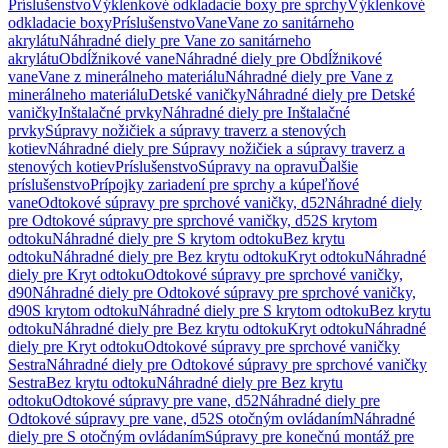
Príslušenstvo
Výklenkové odkladacie boxy pre sprchy
Výklenkové
odkladacie boxy
Príslušenstvo
Vane
Vane zo sanitárneho
akrylátu
Náhradné diely pre Vane zo sanitárneho
akrylátu
Obdĺžnikové vane
Náhradné diely pre Obdĺžnikové
vane
Vane z minerálneho materiálu
Náhradné diely pre Vane z
minerálneho materiálu
Detské vaničky
Náhradné diely pre Detské
vaničky
Inštalačné prvky
Náhradné diely pre Inštalačné
prvky
Súpravy nožičiek a súpravy traverz a stenových
kotiev
Náhradné diely pre Súpravy nožičiek a súpravy traverz a
stenových kotiev
Príslušenstvo
Súpravy na opravu
Ďalšie
príslušenstvo
Prípojky zariadení pre sprchy a kúpeľňové
vane
Odtokové súpravy pre sprchové vaničky, d52
Náhradné diely
pre Odtokové súpravy pre sprchové vaničky, d52
S krytom
odtoku
Náhradné diely pre S krytom odtoku
Bez krytu
odtoku
Náhradné diely pre Bez krytu odtoku
Kryt odtoku
Náhradné
diely pre Kryt odtoku
Odtokové súpravy pre sprchové vaničky,
d90
Náhradné diely pre Odtokové súpravy pre sprchové vaničky,
d90
S krytom odtoku
Náhradné diely pre S krytom odtoku
Bez krytu
odtoku
Náhradné diely pre Bez krytu odtoku
Kryt odtoku
Náhradné
diely pre Kryt odtoku
Odtokové súpravy pre sprchové vaničky
Sestra
Náhradné diely pre Odtokové súpravy pre sprchové vaničky
Sestra
Bez krytu odtoku
Náhradné diely pre Bez krytu
odtoku
Odtokové súpravy pre vane, d52
Náhradné diely pre
Odtokové súpravy pre vane, d52
S otočným ovládaním
Náhradné
diely pre S otočným ovládaním
Súpravy pre konečnú montáž pre