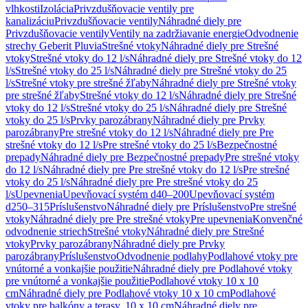
vlhkosti
Izolácia
Privzdušňovacie ventily pre
kanalizáciu
Privzdušňovacie ventily
Náhradné diely pre
Privzdušňovacie ventily
Ventily na zadržiavanie energie
Odvodnenie
strechy Geberit Pluvia
Strešné vtoky
Náhradné diely pre Strešné
vtoky
Strešné vtoky do 12 l/s
Náhradné diely pre Strešné vtoky do 12
l/s
Strešné vtoky do 25 l/s
Náhradné diely pre Strešné vtoky do 25
l/s
Strešné vtoky pre strešné žľaby
Náhradné diely pre Strešné vtoky
pre strešné žľaby
Strešné vtoky do 12 l/s
Náhradné diely pre Strešné
vtoky do 12 l/s
Strešné vtoky do 25 l/s
Náhradné diely pre Strešné
vtoky do 25 l/s
Prvky parozábrany
Náhradné diely pre Prvky
parozábrany
Pre strešné vtoky do 12 l/s
Náhradné diely pre Pre
strešné vtoky do 12 l/s
Pre strešné vtoky do 25 l/s
Bezpečnostné
prepady
Náhradné diely pre Bezpečnostné prepady
Pre strešné vtoky
do 12 l/s
Náhradné diely pre Pre strešné vtoky do 12 l/s
Pre strešné
vtoky do 25 l/s
Náhradné diely pre Pre strešné vtoky do 25
l/s
Upevnenia
Upevňovací systém d40–200
Upevňovací systém
d250–315
Príslušenstvo
Náhradné diely pre Príslušenstvo
Pre strešné
vtoky
Náhradné diely pre Pre strešné vtoky
Pre upevnenia
Konvenčné
odvodnenie striech
Strešné vtoky
Náhradné diely pre Strešné
vtoky
Prvky parozábrany
Náhradné diely pre Prvky
parozábrany
Príslušenstvo
Odvodnenie podlahy
Podlahové vtoky pre
vnútorné a vonkajšie použitie
Náhradné diely pre Podlahové vtoky
pre vnútorné a vonkajšie použitie
Podlahové vtoky 10 x 10
cm
Náhradné diely pre Podlahové vtoky 10 x 10 cm
Podlahové
vtoky pre balkóny a terasy, 10 x 10 cm
Náhradné diely pre