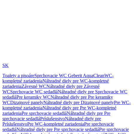
SK
Toalety a pisoáre
Sprchovacie WC Geberit AquaClean
WC-
kompletné zariadenia
Náhradné diely pre WC-kompletné
zariadenia
Závesné WC
Náhradné diely pre Závesné
WC
Sprchovacie WC sedadlá
Náhradné diely pre Sprchovacie WC
sedadlá
Pre keramiky WC
Náhradné diely pre Pre keramiky
WC
Dizajnové panely
Náhradné diely pre Dizajnové panely
Pre WC-
kompletné zariadenia
Náhradné diely pre Pre WC-kompletné
zariadenia
Pre sprchovacie sedadlá
Náhradné diely pre Pre
sprchovacie sedadlá
Príslušenstvo
Náhradné diely pre
Príslušenstvo
Pre WC-kompletné zariadenia
Pre sprchovacie
sedadlá
Náhradné diely pre Pre sprchovacie sedadlá
Pre sprchovacie