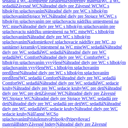
sedadlá a WC-kompletné zariadenia
Spotrebný materiál
WC a WC
sedadlá
Závesné WC
Náhradné diely pre Závesné WC
WC s
hlbokým splachovaním
Náhradné diely pre WC s hlbokým
splachovaním
Stojace WC
Náhradné diely pre Stojace WC
WC s
hlbokým splachovaním pre splachovaciu nádržku umiestnenú na
WC mise
Náhradné diely pre WC s hlbokým splachovaním pre
splachovaciu nádržku umiestnenú na WC mise
WC s hlbokým
splachovaním
Náhradné diely pre WC s hlbokým
splachovaním
Nadomietkové splachovacie nádržky pre WC, zo
sanitárnej keramiky
Umiestnené na WC mise
WC sedadlá
Náhradné
diely pre WC sedadlá
WC sedadlá
Náhradné diely pre WC
sedadlá
WC Comfort
Náhradné diely pre WC Comfort
WC s
hlbokým splachovaním vyvýšené
Náhradné diely pre WC s hlbokým
splachovaním vyvýšené
WC s hlbokým splachovaním
predĺžené
Náhradné diely pre WC s hlbokým splachovaním
predĺžené
WC sedadlá Comfort
Náhradné diely pre WC sedadlá
Comfort
WC sedadlá
Náhradné diely pre WC sedadlá
WC sedacie
kruhy
Náhradné diely pre WC sedacie kruhy
WC pre deti
Náhradné
diely pre WC pre deti
Závesné WC
Náhradné diely pre Závesné
WC
Stojace WC
Náhradné diely pre Stojace WC
WC sedadlá pre
deti
Náhradné diely pre WC sedadlá pre deti
WC sedadlá
Náhradné
diely pre WC sedadlá
WC sedacie kruhy
Náhradné diely pre WC
sedacie kruhy
Nášľapné WC
So
splachovaním
Príslušenstvo
Prípojky
Pripevňovací
materiál
Bidety
Závesné bidety
Náhradné diely pre Závesné