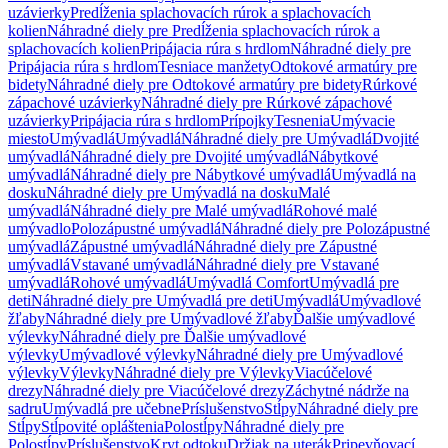
uzávierky
Predĺženia splachovacích rúrok a splachovacích
kolien
Náhradné diely pre Predĺženia splachovacích rúrok a
splachovacích kolien
Pripájacia rúra s hrdlom
Náhradné diely pre
Pripájacia rúra s hrdlom
Tesniace manžety
Odtokové armatúry pre
bidety
Náhradné diely pre Odtokové armatúry pre bidety
Rúrkové
zápachové uzávierky
Náhradné diely pre Rúrkové zápachové
uzávierky
Pripájacia rúra s hrdlom
Prípojky
Tesnenia
Umývacie
miesto
Umývadlá
Umývadlá
Náhradné diely pre Umývadlá
Dvojité
umývadlá
Náhradné diely pre Dvojité umývadlá
Nábytkové
umývadlá
Náhradné diely pre Nábytkové umývadlá
Umývadlá na
dosku
Náhradné diely pre Umývadlá na dosku
Malé
umývadlá
Náhradné diely pre Malé umývadlá
Rohové malé
umývadlo
Polozápustné umývadlá
Náhradné diely pre Polozápustné
umývadlá
Zápustné umývadlá
Náhradné diely pre Zápustné
umývadlá
Vstavané umývadlá
Náhradné diely pre Vstavané
umývadlá
Rohové umývadlá
Umývadlá Comfort
Umývadlá pre
deti
Náhradné diely pre Umývadlá pre deti
Umývadlá
Umývadlové
žľaby
Náhradné diely pre Umývadlové žľaby
Ďalšie umývadlové
výlevky
Náhradné diely pre Ďalšie umývadlové
výlevky
Umývadlové výlevky
Náhradné diely pre Umývadlové
výlevky
Výlevky
Náhradné diely pre Výlevky
Viacúčelové
drezy
Náhradné diely pre Viacúčelové drezy
Záchytné nádrže na
sadru
Umývadlá pre učebne
Príslušenstvo
Stĺpy
Náhradné diely pre
Stĺpy
Stĺpovité opláštenia
Polostĺpy
Náhradné diely pre
Polostĺpy
Príslušenstvo
Kryt odtoku
Držiak na uterák
Pripevňovací