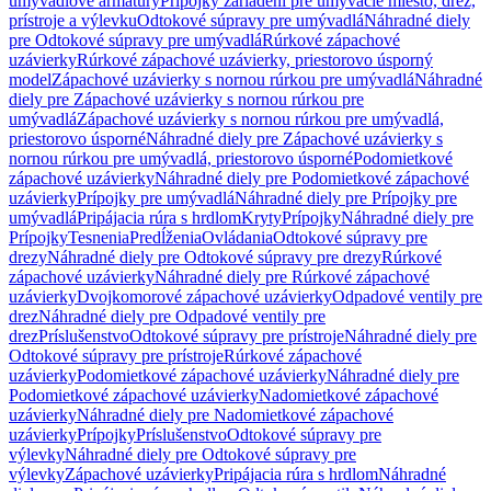
umývadlové armatúry
Prípojky zariadení pre umývacie miesto, drez,
prístroje a výlevku
Odtokové súpravy pre umývadlá
Náhradné diely
pre Odtokové súpravy pre umývadlá
Rúrkové zápachové
uzávierky
Rúrkové zápachové uzávierky, priestorovo úsporný
model
Zápachové uzávierky s nornou rúrkou pre umývadlá
Náhradné
diely pre Zápachové uzávierky s nornou rúrkou pre
umývadlá
Zápachové uzávierky s nornou rúrkou pre umývadlá,
priestorovo úsporné
Náhradné diely pre Zápachové uzávierky s
nornou rúrkou pre umývadlá, priestorovo úsporné
Podomietkové
zápachové uzávierky
Náhradné diely pre Podomietkové zápachové
uzávierky
Prípojky pre umývadlá
Náhradné diely pre Prípojky pre
umývadlá
Pripájacia rúra s hrdlom
Kryty
Prípojky
Náhradné diely pre
Prípojky
Tesnenia
Predĺženia
Ovládania
Odtokové súpravy pre
drezy
Náhradné diely pre Odtokové súpravy pre drezy
Rúrkové
zápachové uzávierky
Náhradné diely pre Rúrkové zápachové
uzávierky
Dvojkomorové zápachové uzávierky
Odpadové ventily pre
drez
Náhradné diely pre Odpadové ventily pre
drez
Príslušenstvo
Odtokové súpravy pre prístroje
Náhradné diely pre
Odtokové súpravy pre prístroje
Rúrkové zápachové
uzávierky
Podomietkové zápachové uzávierky
Náhradné diely pre
Podomietkové zápachové uzávierky
Nadomietkové zápachové
uzávierky
Náhradné diely pre Nadomietkové zápachové
uzávierky
Prípojky
Príslušenstvo
Odtokové súpravy pre
výlevky
Náhradné diely pre Odtokové súpravy pre
výlevky
Zápachové uzávierky
Pripájacia rúra s hrdlom
Náhradné