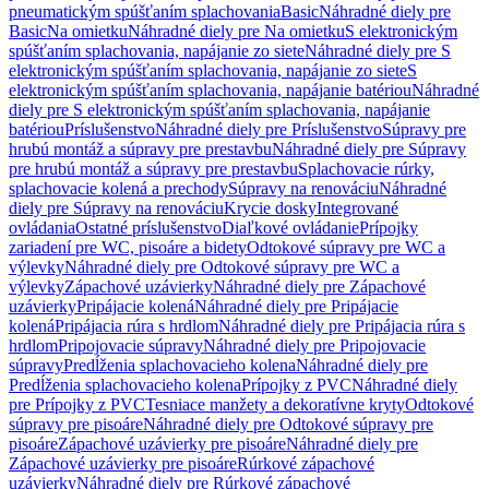
pneumatickým spúšťaním splachovania
Basic
Náhradné diely pre
Basic
Na omietku
Náhradné diely pre Na omietku
S elektronickým
spúšťaním splachovania, napájanie zo siete
Náhradné diely pre S
elektronickým spúšťaním splachovania, napájanie zo siete
S
elektronickým spúšťaním splachovania, napájanie batériou
Náhradné
diely pre S elektronickým spúšťaním splachovania, napájanie
batériou
Príslušenstvo
Náhradné diely pre Príslušenstvo
Súpravy pre
hrubú montáž a súpravy pre prestavbu
Náhradné diely pre Súpravy
pre hrubú montáž a súpravy pre prestavbu
Splachovacie rúrky,
splachovacie kolená a prechody
Súpravy na renováciu
Náhradné
diely pre Súpravy na renováciu
Krycie dosky
Integrované
ovládania
Ostatné príslušenstvo
Diaľkové ovládanie
Prípojky
zariadení pre WC, pisoáre a bidety
Odtokové súpravy pre WC a
výlevky
Náhradné diely pre Odtokové súpravy pre WC a
výlevky
Zápachové uzávierky
Náhradné diely pre Zápachové
uzávierky
Pripájacie kolená
Náhradné diely pre Pripájacie
kolená
Pripájacia rúra s hrdlom
Náhradné diely pre Pripájacia rúra s
hrdlom
Pripojovacie súpravy
Náhradné diely pre Pripojovacie
súpravy
Predĺženia splachovacieho kolena
Náhradné diely pre
Predĺženia splachovacieho kolena
Prípojky z PVC
Náhradné diely
pre Prípojky z PVC
Tesniace manžety a dekoratívne kryty
Odtokové
súpravy pre pisoáre
Náhradné diely pre Odtokové súpravy pre
pisoáre
Zápachové uzávierky pre pisoáre
Náhradné diely pre
Zápachové uzávierky pre pisoáre
Rúrkové zápachové
uzávierky
Náhradné diely pre Rúrkové zápachové