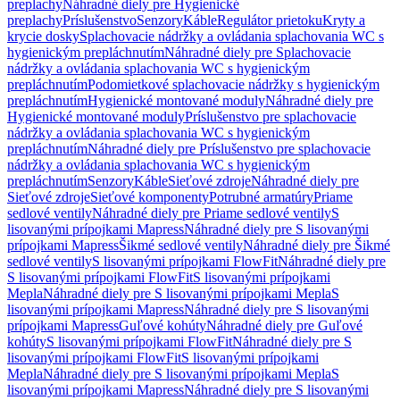
preplachy
Náhradné diely pre Hygienické
preplachy
Príslušenstvo
Senzory
Káble
Regulátor prietoku
Kryty a
krycie dosky
Splachovacie nádržky a ovládania splachovania WC s
hygienickým prepláchnutím
Náhradné diely pre Splachovacie
nádržky a ovládania splachovania WC s hygienickým
prepláchnutím
Podomietkové splachovacie nádržky s hygienickým
prepláchnutím
Hygienické montované moduly
Náhradné diely pre
Hygienické montované moduly
Príslušenstvo pre splachovacie
nádržky a ovládania splachovania WC s hygienickým
prepláchnutím
Náhradné diely pre Príslušenstvo pre splachovacie
nádržky a ovládania splachovania WC s hygienickým
prepláchnutím
Senzory
Káble
Sieťové zdroje
Náhradné diely pre
Sieťové zdroje
Sieťové komponenty
Potrubné armatúry
Priame
sedlové ventily
Náhradné diely pre Priame sedlové ventily
S
lisovanými prípojkami Mapress
Náhradné diely pre S lisovanými
prípojkami Mapress
Šikmé sedlové ventily
Náhradné diely pre Šikmé
sedlové ventily
S lisovanými prípojkami FlowFit
Náhradné diely pre
S lisovanými prípojkami FlowFit
S lisovanými prípojkami
Mepla
Náhradné diely pre S lisovanými prípojkami Mepla
S
lisovanými prípojkami Mapress
Náhradné diely pre S lisovanými
prípojkami Mapress
Guľové kohúty
Náhradné diely pre Guľové
kohúty
S lisovanými prípojkami FlowFit
Náhradné diely pre S
lisovanými prípojkami FlowFit
S lisovanými prípojkami
Mepla
Náhradné diely pre S lisovanými prípojkami Mepla
S
lisovanými prípojkami Mapress
Náhradné diely pre S lisovanými