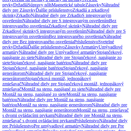
prvky
Držadlá
Súpravy nôh
Magnetické tabule
Zásuvky
Náhradné
diely pre Zásuvky
Ďalšie príslušenstvo
Zrkadlá a zrkadlové
skrinky
Zrkadlo
Náhradné diely pre Zrkadlo
S integrovaným
osvetlením
Náhradné diely pre S integrovaným osvetlením
Bez
integrovaného osvetlenia
Zrkadlové skrinky
Náhradné diely pre
Zrkadlové skrinky
S integrovaným osvetlením
Náhradné diely pre S
integrovaným osvetlením
Bez integrovaného osvetlenia
Náhradné
diely pre Bez integrovaného osvetlenia
Príslušenstvo
Svetelné
prvky
Držadlá
Ďalšie príslušenstvo
Zásuvky
Armatúry
Umývadlové
armatúry
Náhradné diely pre Umývadlové armatúry
Stojančekové,
napájanie zo siete
Náhradné diely pre Stojančekové, napájanie zo
siete
Stojančekové, napájanie batériou
Náhradné diely pre
Stojančekové, napájanie batériou
Stojančekové, napájanie
generátorom
Náhradné diely pre Stojančekové, napájanie
generátorom
Stojančeková montáž, jednopákový
zmiešavač
Náhradné diely pre Stojančeková montáž, jednopákový
zmiešavač
Montáž na stenu, napájané zo siete
Náhradné diely pre
Montáž na stenu, napájané zo siete
Montáž na stenu, napájanie
batériou
Náhradné diely pre Montáž na stenu, napájanie
batériou
Montáž na stenu, napájanie generátorom
Náhradné diely pre
Montáž na stenu, napájanie generátorom
Montáž na stenu, zmiešavač
s dvomi ovládacími prvkami
Náhradné diely pre Montáž na stenu,
zmiešavač s dvomi ovládacími prvkami
Príslušenstvo
Náhradné diely
pre Príslušenstvo
Pre umývadlové armatúry
Náhradné diely pre Pre