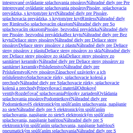
integrované ovládanie splachovania pisoárov
Náhradné diely pre Pre
integrované ovládanie splachovania pisoárov
Pisoáre, splachovacia
prevádzka, s krytom/pre kryt
Náhradné diely pre Pisoáre,
splachovacia prevádzka, s krytom/pre kryt
Rimless
Náhradné diely
pre Rimless
So splachovacím okrajom
Náhradné diely pre So
splachovacím okrajom
Pisoáre, bezvodná prevádzka
Náhradné diely
pre Pisoáre, bezvodná prevádzka
Bez krytu
Náhradné diely pre Bez
krytu
Deliace steny pisoárov
Náhradné diely pre Deliace steny
pisoárov
Deliace steny pisoárov z plastu
Náhradné diely pre Deliace
steny pisoárov z plastu
Deliace steny pisoárov zo skla
Náhradné diely
pre Deliace steny pisoárov zo skla
Deliace steny pisoárov zo
sanitárnej keramiky
Náhradné diely pre Deliace steny pisoárov zo
sanitárnej keramiky
Príslušenstvo
Náhradné diely pre
Príslušenstvo
Kryty pisoárov
Zápachové uzávierky a ich
príslušenstvo
Splachovacie rúrky, splachovacie kolená a
prechody
Náhradné diely pre Splachovacie rúrky, splachovacie
kolená a prechody
Pripevňovací materiál
Odtokové
ventily
Rozdeľovač splachovania
Prípojky zariadení
Ovládania
splachovania pisoárov
Podomietkové
Náhradné diely pre
Podomietkové
S elektronickým spúšťaním splachovania, napájanie
zo siete
Náhradné diely pre S elektronickým spúšťaním
splachovania, napájanie zo siete
S elektronickým spúšťaním
splachovania, napájanie batériou
Náhradné diely pre S
elektronickým spúšťaním splachovania, napájanie batériou
S
pneumatickým spúšťaním splachovania
Náhradné diely pre S