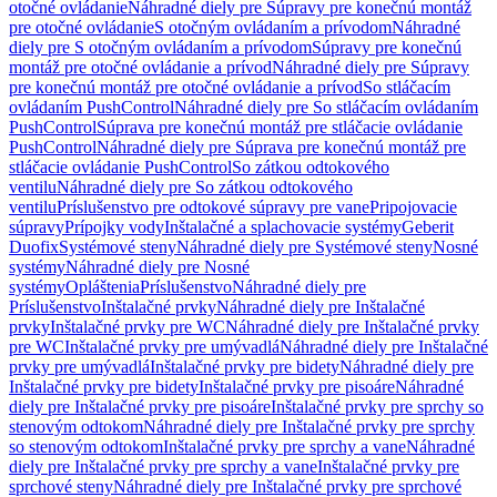
otočné ovládanie
Náhradné diely pre Súpravy pre konečnú montáž
pre otočné ovládanie
S otočným ovládaním a prívodom
Náhradné
diely pre S otočným ovládaním a prívodom
Súpravy pre konečnú
montáž pre otočné ovládanie a prívod
Náhradné diely pre Súpravy
pre konečnú montáž pre otočné ovládanie a prívod
So stláčacím
ovládaním PushControl
Náhradné diely pre So stláčacím ovládaním
PushControl
Súprava pre konečnú montáž pre stláčacie ovládanie
PushControl
Náhradné diely pre Súprava pre konečnú montáž pre
stláčacie ovládanie PushControl
So zátkou odtokového
ventilu
Náhradné diely pre So zátkou odtokového
ventilu
Príslušenstvo pre odtokové súpravy pre vane
Pripojovacie
súpravy
Prípojky vody
Inštalačné a splachovacie systémy
Geberit
Duofix
Systémové steny
Náhradné diely pre Systémové steny
Nosné
systémy
Náhradné diely pre Nosné
systémy
Opláštenia
Príslušenstvo
Náhradné diely pre
Príslušenstvo
Inštalačné prvky
Náhradné diely pre Inštalačné
prvky
Inštalačné prvky pre WC
Náhradné diely pre Inštalačné prvky
pre WC
Inštalačné prvky pre umývadlá
Náhradné diely pre Inštalačné
prvky pre umývadlá
Inštalačné prvky pre bidety
Náhradné diely pre
Inštalačné prvky pre bidety
Inštalačné prvky pre pisoáre
Náhradné
diely pre Inštalačné prvky pre pisoáre
Inštalačné prvky pre sprchy so
stenovým odtokom
Náhradné diely pre Inštalačné prvky pre sprchy
so stenovým odtokom
Inštalačné prvky pre sprchy a vane
Náhradné
diely pre Inštalačné prvky pre sprchy a vane
Inštalačné prvky pre
sprchové steny
Náhradné diely pre Inštalačné prvky pre sprchové