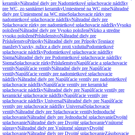
keramiky
Náhradné diely pre Nadomietkové splachovacie nádržky
pre WC, zo sanitárnej keramiky
Umiestnené na WC mise
Náhradné
diely pre Umiestnené na WC mise
Splachovacie rúrky pre
nadomietkové splachovacie nádržky
Náhradné diely pre
Splachovacie rúrky pre nadomietkové splachovacie nádržky
Vysoko
položené
Náhradné diely pre Vysoko položené
Nízko a stredne
vysoko položené
Príslušenstvo
Náhradné diely pre
Príslušenstvo
Prípojky
Náhradné diely pre Prípojky
Tesniace
manžety
Vsuvky, ružice a diely proti vzdutiu
Podomietkové
splachovacie nádržky
Podomietkové splachovacie nádržky
Sigma
Náhradné diely pre Podomietkové splachovacie nádržky
Sigma
Splachovacie rúrky
Príslušenstvo
Napúšťacie a splachovacie
ventily
Napúšťacie ventily
Náhradné diely pre Napúšťacie
ventily
Napúšťacie ventily pre nadomietkové splachovacie
nádržky
Náhradné diely pre Napúšťacie ventily pre nadomietkové
splachovacie nádržky
Napúšťacie ventily pre keramické
splachovacie nádržky
Náhradné diely pre Napúšťacie ventily pre
keramické splachovacie nádržky
Napúšťacie ventily pre
splachovacie nádržky Universal
Náhradné diely pre Napúšťacie
ventily pre splachovacie nádržky Universal
Splachovacie
ventily
Náhradné diely pre Splachovacie ventily
Jednoduché
splachovanie
Náhradné diely pre Jednoduché splachovanie
Dvojité
splachovanie
Náhradné diely pre Dvojité splachovanie
Vnútorné
súpravy
Náhradné diely pre Vnútorné súpravy
Dvojité
splachovanie
Náhradné diely pre Dvojité splachovanie
Zásobovacie