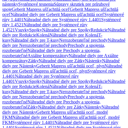
nástenky
Systémové tesnenia
Súpravy skrutiek pre prírubové
spoje
Geberit Mapress ušľachtilá oceľ
Geberit Mapress ušľachtilá
oceľ
Náhradné diely pre Geberit Mapress ušľachtilá oceľ
Systémové
rúry 1.4401
Náhradné diely pre Systémové rúry 1.4401
Systémové
rúry 1.4521
Náhradné diely pre Systémové rúry
1.4521
Vsuvky
Spojky
Náhradné diely pre Spojky
Redukcie
Náhradné
diely pre Redukcie
Kolená
Náhradné diely pre Kolená
T-
kusy
Náhradné diely pre T-kusy
Nerozoberateľné prechody
Náhradné
diely pre Nerozoberateľné prechody
Prechody a spojenia,
rozoberateľné
Náhradné diely pre Prechody a spojenia,
rozoberateľné
Axiálne kompenzátory
Náhradné diely pre Axiálne
kompenzátory
Zátky
Náhradné diely pre Zátky
Nástenky
Náhradné
diely pre Nástenky
Geberit Mapress ušľachtilá oceľ, plyn
Náhradné
diely pre Geberit Mapress ušľachtilá oceľ, plyn
Systémové rúry
1.4401
Náhradné diely pre Systémové rúry
1.4401
Vsuvky
Spojky
Náhradné diely pre Spojky
Redukcie
Náhradné
diely pre Redukcie
Kolená
Náhradné diely pre Kolená
T-
kusy
Náhradné diely pre T-kusy
Nerozoberateľné prechody
Náhradné
diely pre Nerozoberateľné prechody
Prechody a spojenia,
rozoberateľné
Náhradné diely pre Prechody a spojenia,
rozoberateľné
Zátky
Náhradné diely pre Zátky
Nástenky
Náhradné
diely pre Nástenky
Geberit Mapress ušľachtilá oceľ, modré
FKM
Náhradné diely pre Geberit Mapress ušľachtilá oceľ, modré
FKM
Systémové rúry 1.4401
Náhradné diely pre Systémové rúry
1.4401
Systémové rúry 1.4521
Náhradné diely pre Systémové rúry