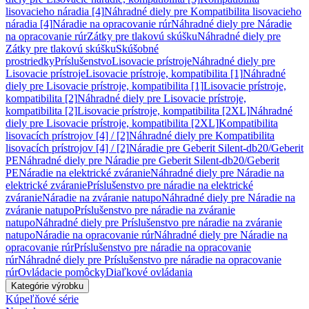
lisovacieho náradia [4]
Náhradné diely pre Kompatibilita lisovacieho
náradia [4]
Náradie na opracovanie rúr
Náhradné diely pre Náradie
na opracovanie rúr
Zátky pre tlakovú skúšku
Náhradné diely pre
Zátky pre tlakovú skúšku
Skúšobné
prostriedky
Príslušenstvo
Lisovacie prístroje
Náhradné diely pre
Lisovacie prístroje
Lisovacie prístroje, kompatibilita [1]
Náhradné
diely pre Lisovacie prístroje, kompatibilita [1]
Lisovacie prístroje,
kompatibilita [2]
Náhradné diely pre Lisovacie prístroje,
kompatibilita [2]
Lisovacie prístroje, kompatibilita [2XL]
Náhradné
diely pre Lisovacie prístroje, kompatibilita [2XL]
Kompatibilita
lisovacích prístrojov [4] / [2]
Náhradné diely pre Kompatibilita
lisovacích prístrojov [4] / [2]
Náradie pre Geberit Silent-db20/Geberit
PE
Náhradné diely pre Náradie pre Geberit Silent-db20/Geberit
PE
Náradie na elektrické zváranie
Náhradné diely pre Náradie na
elektrické zváranie
Príslušenstvo pre náradie na elektrické
zváranie
Náradie na zváranie natupo
Náhradné diely pre Náradie na
zváranie natupo
Príslušenstvo pre náradie na zváranie
natupo
Náhradné diely pre Príslušenstvo pre náradie na zváranie
natupo
Náradie na opracovanie rúr
Náhradné diely pre Náradie na
opracovanie rúr
Príslušenstvo pre náradie na opracovanie
rúr
Náhradné diely pre Príslušenstvo pre náradie na opracovanie
rúr
Ovládacie pomôcky
Diaľkové ovládania
Kategórie výrobku
Kúpeľňové série