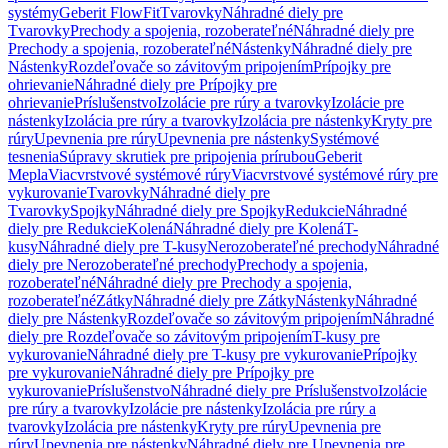
systémy
Geberit FlowFit
Tvarovky
Náhradné diely pre
Tvarovky
Prechody a spojenia, rozoberateľné
Náhradné diely pre
Prechody a spojenia, rozoberateľné
Nástenky
Náhradné diely pre
Nástenky
Rozdeľovače so závitovým pripojením
Prípojky pre
ohrievanie
Náhradné diely pre Prípojky pre
ohrievanie
Príslušenstvo
Izolácie pre rúry a tvarovky
Izolácie pre
nástenky
Izolácia pre rúry a tvarovky
Izolácia pre nástenky
Kryty pre
rúry
Upevnenia pre rúry
Upevnenia pre nástenky
Systémové
tesnenia
Súpravy skrutiek pre pripojenia prírubou
Geberit
Mepla
Viacvrstvové systémové rúry
Viacvrstvové systémové rúry pre
vykurovanie
Tvarovky
Náhradné diely pre
Tvarovky
Spojky
Náhradné diely pre Spojky
Redukcie
Náhradné
diely pre Redukcie
Kolená
Náhradné diely pre Kolená
T-
kusy
Náhradné diely pre T-kusy
Nerozoberateľné prechody
Náhradné
diely pre Nerozoberateľné prechody
Prechody a spojenia,
rozoberateľné
Náhradné diely pre Prechody a spojenia,
rozoberateľné
Zátky
Náhradné diely pre Zátky
Nástenky
Náhradné
diely pre Nástenky
Rozdeľovače so závitovým pripojením
Náhradné
diely pre Rozdeľovače so závitovým pripojením
T-kusy pre
vykurovanie
Náhradné diely pre T-kusy pre vykurovanie
Prípojky
pre vykurovanie
Náhradné diely pre Prípojky pre
vykurovanie
Príslušenstvo
Náhradné diely pre Príslušenstvo
Izolácie
pre rúry a tvarovky
Izolácie pre nástenky
Izolácia pre rúry a
tvarovky
Izolácia pre nástenky
Kryty pre rúry
Upevnenia pre
rúry
Upevnenia pre nástenky
Náhradné diely pre Upevnenia pre