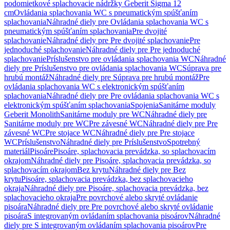
podomietkové splachovacie nádržky Geberit Sigma 12
cm
Ovládania splachovania WC s pneumatickým spúšťaním
splachovania
Náhradné diely pre Ovládania splachovania WC s
pneumatickým spúšťaním splachovania
Pre dvojité
splachovanie
Náhradné diely pre Pre dvojité splachovanie
Pre
jednoduché splachovanie
Náhradné diely pre Pre jednoduché
splachovanie
Príslušenstvo pre ovládania splachovania WC
Náhradné
diely pre Príslušenstvo pre ovládania splachovania WC
Súprava pre
hrubú montáž
Náhradné diely pre Súprava pre hrubú montáž
Pre
ovládania splachovania WC s elektronickým spúšťaním
splachovania
Náhradné diely pre Pre ovládania splachovania WC s
elektronickým spúšťaním splachovania
Spojenia
Sanitárne moduly
Geberit Monolith
Sanitárne moduly pre WC
Náhradné diely pre
Sanitárne moduly pre WC
Pre závesné WC
Náhradné diely pre Pre
závesné WC
Pre stojace WC
Náhradné diely pre Pre stojace
WC
Príslušenstvo
Náhradné diely pre Príslušenstvo
Spotrebný
materiál
Pisoáre
Pisoáre, splachovacia prevádzka, so splachovacím
okrajom
Náhradné diely pre Pisoáre, splachovacia prevádzka, so
splachovacím okrajom
Bez krytu
Náhradné diely pre Bez
krytu
Pisoáre, splachovacia prevádzka, bez splachovacieho
okraja
Náhradné diely pre Pisoáre, splachovacia prevádzka, bez
splachovacieho okraja
Pre povrchové alebo skryté ovládanie
pisoára
Náhradné diely pre Pre povrchové alebo skryté ovládanie
pisoára
S integrovaným ovládaním splachovania pisoárov
Náhradné
diely pre S integrovaným ovládaním splachovania pisoárov
Pre