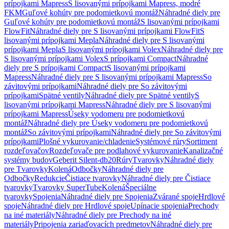
prípojkami Mapress
S lisovanými prípojkami Mapress, modré
FKM
Guľové kohúty pre podomietkovú montáž
Náhradné diely pre
Guľové kohúty pre podomietkovú montáž
S lisovanými prípojkami
FlowFit
Náhradné diely pre S lisovanými prípojkami FlowFit
S
lisovanými prípojkami Mepla
Náhradné diely pre S lisovanými
prípojkami Mepla
S lisovanými prípojkami Volex
Náhradné diely pre
S lisovanými prípojkami Volex
S prípojkami Compact
Náhradné
diely pre S prípojkami Compact
S lisovanými prípojkami
Mapress
Náhradné diely pre S lisovanými prípojkami Mapress
So
závitovými prípojkami
Náhradné diely pre So závitovými
prípojkami
Spätné ventily
Náhradné diely pre Spätné ventily
S
lisovanými prípojkami Mapress
Náhradné diely pre S lisovanými
prípojkami Mapress
Úseky vodomeru pre podomietkovú
montáž
Náhradné diely pre Úseky vodomeru pre podomietkovú
montáž
So závitovými prípojkami
Náhradné diely pre So závitovými
prípojkami
Plošné vykurovanie/chladenie
Systémové rúry
Sortiment
rozdeľovačov
Rozdeľovače pre podlahové vykurovanie
Kanalizačné
systémy budov
Geberit Silent-db20
Rúry
Tvarovky
Náhradné diely
pre Tvarovky
Kolená
Odbočky
Náhradné diely pre
Odbočky
Redukcie
Čistiace tvarovky
Náhradné diely pre Čistiace
tvarovky
Tvarovky SuperTube
Kolená
Špeciálne
tvarovky
Spojenia
Náhradné diely pre Spojenia
Zvárané spoje
Hrdlové
spoje
Náhradné diely pre Hrdlové spoje
Upínacie spojenia
Prechody
na iné materiály
Náhradné diely pre Prechody na iné
materiály
Pripojenia zariaďovacích predmetov
Náhradné diely pre