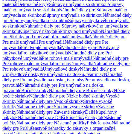
materiál
Dekoračné kryty
Súpravy umývadla so skrinkou
Súpravy
malého umývadla so skrinkou
Náhradné diely pre Súpravy malého
umývadla so skrinkou
Súpravy umývadla so skrinkou
Náhradné diely
pre Súpravy umývadla so skrinkou
Súpravy nábytkového umývadla
so skrinkou
Náhradné diely pre Súpravy nábytkového umývadla so
skrinkou
Kúpeľňový nábytok
Skrinky pod umývadlo
Náhradné diely
pre Skrinky pod umývadlo
Pre malé umývadlá
Náhradné diely pre
Pre malé umývadlá
Pre umývadlá
Náhradné diely pre Pre
umývadlá
Pre dvojité umývadlá
Náhradné diely pre Pre dvojité
umývadlá
Pre nábytkové umývadlá
Náhradné diely pre Pre
nábytkové umývadlá
Pre rohové malé umývadlá
Náhradné diely pre
Pre rohové malé umývadlá
Pre rohové umývadlá
Náhradné diely pre
Pre rohové umývadlá
Umývadlové dosky
Náhradné diely pre
Umývadlové dosky
Pre umývadlo na dosku, tvar misy
Náhradné
diely pre Pre umývadlo na dosku, tvar misy
Pre umývadlo na dosku,
pravouhlé
Náhradné diely pre Pre umývadlo na dosku,
pravouhlé
Bočné skrinky
Náhradné diely pre Bočné skrinky
Nízke
bočné skrinky
Náhradné diely pre Nízke bočné skrinky
Vysoké
skrinky
Náhradné diely pre Vysoké skrinky
Stredne vysoké
skrinky
Náhradné diely pre Stredne vysoké skrinky
Závesné
skrinky
Náhradné diely pre Závesné skrinky
Ďalší kúpeľňový
nábytok
Náhradné diely pre Ďalší kúpeľňový nábytok
Nástenné
poličky
Náhradné diely pre Nástenné poličky
Príslušenstvo
Náhradné
diely pre Príslušenstvo
Priehradky do zásuvky a organizačné
boxy
Držiak na uteráky a háčiky na uteráky
Svetelné