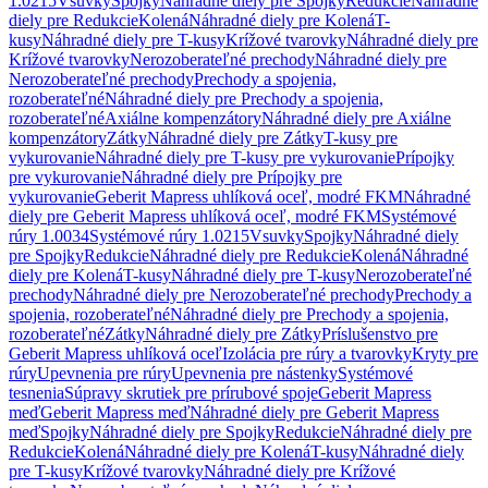
1.0215
Vsuvky
Spojky
Náhradné diely pre Spojky
Redukcie
Náhradné
diely pre Redukcie
Kolená
Náhradné diely pre Kolená
T-
kusy
Náhradné diely pre T-kusy
Krížové tvarovky
Náhradné diely pre
Krížové tvarovky
Nerozoberateľné prechody
Náhradné diely pre
Nerozoberateľné prechody
Prechody a spojenia,
rozoberateľné
Náhradné diely pre Prechody a spojenia,
rozoberateľné
Axiálne kompenzátory
Náhradné diely pre Axiálne
kompenzátory
Zátky
Náhradné diely pre Zátky
T-kusy pre
vykurovanie
Náhradné diely pre T-kusy pre vykurovanie
Prípojky
pre vykurovanie
Náhradné diely pre Prípojky pre
vykurovanie
Geberit Mapress uhlíková oceľ, modré FKM
Náhradné
diely pre Geberit Mapress uhlíková oceľ, modré FKM
Systémové
rúry 1.0034
Systémové rúry 1.0215
Vsuvky
Spojky
Náhradné diely
pre Spojky
Redukcie
Náhradné diely pre Redukcie
Kolená
Náhradné
diely pre Kolená
T-kusy
Náhradné diely pre T-kusy
Nerozoberateľné
prechody
Náhradné diely pre Nerozoberateľné prechody
Prechody a
spojenia, rozoberateľné
Náhradné diely pre Prechody a spojenia,
rozoberateľné
Zátky
Náhradné diely pre Zátky
Príslušenstvo pre
Geberit Mapress uhlíková oceľ
Izolácia pre rúry a tvarovky
Kryty pre
rúry
Upevnenia pre rúry
Upevnenia pre nástenky
Systémové
tesnenia
Súpravy skrutiek pre prírubové spoje
Geberit Mapress
meď
Geberit Mapress meď
Náhradné diely pre Geberit Mapress
meď
Spojky
Náhradné diely pre Spojky
Redukcie
Náhradné diely pre
Redukcie
Kolená
Náhradné diely pre Kolená
T-kusy
Náhradné diely
pre T-kusy
Krížové tvarovky
Náhradné diely pre Krížové