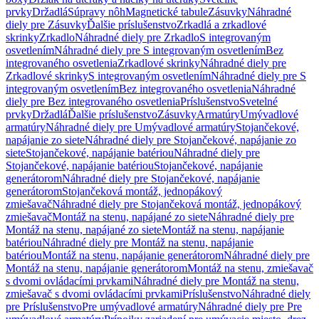
prvky
Držadlá
Súpravy nôh
Magnetické tabule
Zásuvky
Náhradné
diely pre Zásuvky
Ďalšie príslušenstvo
Zrkadlá a zrkadlové
skrinky
Zrkadlo
Náhradné diely pre Zrkadlo
S integrovaným
osvetlením
Náhradné diely pre S integrovaným osvetlením
Bez
integrovaného osvetlenia
Zrkadlové skrinky
Náhradné diely pre
Zrkadlové skrinky
S integrovaným osvetlením
Náhradné diely pre S
integrovaným osvetlením
Bez integrovaného osvetlenia
Náhradné
diely pre Bez integrovaného osvetlenia
Príslušenstvo
Svetelné
prvky
Držadlá
Ďalšie príslušenstvo
Zásuvky
Armatúry
Umývadlové
armatúry
Náhradné diely pre Umývadlové armatúry
Stojančekové,
napájanie zo siete
Náhradné diely pre Stojančekové, napájanie zo
siete
Stojančekové, napájanie batériou
Náhradné diely pre
Stojančekové, napájanie batériou
Stojančekové, napájanie
generátorom
Náhradné diely pre Stojančekové, napájanie
generátorom
Stojančeková montáž, jednopákový
zmiešavač
Náhradné diely pre Stojančeková montáž, jednopákový
zmiešavač
Montáž na stenu, napájané zo siete
Náhradné diely pre
Montáž na stenu, napájané zo siete
Montáž na stenu, napájanie
batériou
Náhradné diely pre Montáž na stenu, napájanie
batériou
Montáž na stenu, napájanie generátorom
Náhradné diely pre
Montáž na stenu, napájanie generátorom
Montáž na stenu, zmiešavač
s dvomi ovládacími prvkami
Náhradné diely pre Montáž na stenu,
zmiešavač s dvomi ovládacími prvkami
Príslušenstvo
Náhradné diely
pre Príslušenstvo
Pre umývadlové armatúry
Náhradné diely pre Pre