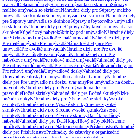
materiál
Dekoračné kryty
Súpravy umývadla so skrinkou
Súpravy
malého umývadla so skrinkou
Náhradné diely pre Súpravy malého
umývadla so skrinkou
Súpravy umývadla so skrinkou
Náhradné diely
pre Súpravy umývadla so skrinkou
Súpravy nábytkového umývadla
so skrinkou
Náhradné diely pre Súpravy nábytkového umývadla so
skrinkou
Kúpeľňový nábytok
Skrinky pod umývadlo
Náhradné diely
pre Skrinky pod umývadlo
Pre malé umývadlá
Náhradné diely pre
Pre malé umývadlá
Pre umývadlá
Náhradné diely pre Pre
umývadlá
Pre dvojité umývadlá
Náhradné diely pre Pre dvojité
umývadlá
Pre nábytkové umývadlá
Náhradné diely pre Pre
nábytkové umývadlá
Pre rohové malé umývadlá
Náhradné diely pre
Pre rohové malé umývadlá
Pre rohové umývadlá
Náhradné diely pre
Pre rohové umývadlá
Umývadlové dosky
Náhradné diely pre
Umývadlové dosky
Pre umývadlo na dosku, tvar misy
Náhradné
diely pre Pre umývadlo na dosku, tvar misy
Pre umývadlo na dosku,
pravouhlé
Náhradné diely pre Pre umývadlo na dosku,
pravouhlé
Bočné skrinky
Náhradné diely pre Bočné skrinky
Nízke
bočné skrinky
Náhradné diely pre Nízke bočné skrinky
Vysoké
skrinky
Náhradné diely pre Vysoké skrinky
Stredne vysoké
skrinky
Náhradné diely pre Stredne vysoké skrinky
Závesné
skrinky
Náhradné diely pre Závesné skrinky
Ďalší kúpeľňový
nábytok
Náhradné diely pre Ďalší kúpeľňový nábytok
Nástenné
poličky
Náhradné diely pre Nástenné poličky
Príslušenstvo
Náhradné
diely pre Príslušenstvo
Priehradky do zásuvky a organizačné
boxy
Držiak na uteráky a háčiky na uteráky
Svetelné