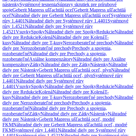
nástenky
Systémové tesnenia
Súpravy skrutiek pre prírubové
spoje
Geberit Mapress ušľachtilá oceľ
Geberit Mapress ušľachtilá
oceľ
Náhradné diely pre Geberit Mapress ušľachtilá oceľ
Systémové
rúry 1.4401
Náhradné diely pre Systémové rúry 1.4401
Systémové
rúry 1.4521
Náhradné diely pre Systémové rúry
1.4521
Vsuvky
Spojky
Náhradné diely pre Spojky
Redukcie
Náhradné
diely pre Redukcie
Kolená
Náhradné diely pre Kolená
T-
kusy
Náhradné diely pre T-kusy
Nerozoberateľné prechody
Náhradné
diely pre Nerozoberateľné prechody
Prechody a spojenia,
rozoberateľné
Náhradné diely pre Prechody a spojenia,
rozoberateľné
Axiálne kompenzátory
Náhradné diely pre Axiálne
kompenzátory
Zátky
Náhradné diely pre Zátky
Nástenky
Náhradné
diely pre Nástenky
Geberit Mapress ušľachtilá oceľ, plyn
Náhradné
diely pre Geberit Mapress ušľachtilá oceľ, plyn
Systémové rúry
1.4401
Náhradné diely pre Systémové rúry
1.4401
Vsuvky
Spojky
Náhradné diely pre Spojky
Redukcie
Náhradné
diely pre Redukcie
Kolená
Náhradné diely pre Kolená
T-
kusy
Náhradné diely pre T-kusy
Nerozoberateľné prechody
Náhradné
diely pre Nerozoberateľné prechody
Prechody a spojenia,
rozoberateľné
Náhradné diely pre Prechody a spojenia,
rozoberateľné
Zátky
Náhradné diely pre Zátky
Nástenky
Náhradné
diely pre Nástenky
Geberit Mapress ušľachtilá oceľ, modré
FKM
Náhradné diely pre Geberit Mapress ušľachtilá oceľ, modré
FKM
Systémové rúry 1.4401
Náhradné diely pre Systémové rúry
1.4401
Systémové rúry 1.4521
Náhradné diely pre Systémové rúry