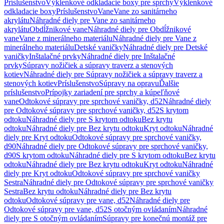
Príslušenstvo
Výklenkové odkladacie boxy pre sprchy
Výklenkové
odkladacie boxy
Príslušenstvo
Vane
Vane zo sanitárneho
akrylátu
Náhradné diely pre Vane zo sanitárneho
akrylátu
Obdĺžnikové vane
Náhradné diely pre Obdĺžnikové
vane
Vane z minerálneho materiálu
Náhradné diely pre Vane z
minerálneho materiálu
Detské vaničky
Náhradné diely pre Detské
vaničky
Inštalačné prvky
Náhradné diely pre Inštalačné
prvky
Súpravy nožičiek a súpravy traverz a stenových
kotiev
Náhradné diely pre Súpravy nožičiek a súpravy traverz a
stenových kotiev
Príslušenstvo
Súpravy na opravu
Ďalšie
príslušenstvo
Prípojky zariadení pre sprchy a kúpeľňové
vane
Odtokové súpravy pre sprchové vaničky, d52
Náhradné diely
pre Odtokové súpravy pre sprchové vaničky, d52
S krytom
odtoku
Náhradné diely pre S krytom odtoku
Bez krytu
odtoku
Náhradné diely pre Bez krytu odtoku
Kryt odtoku
Náhradné
diely pre Kryt odtoku
Odtokové súpravy pre sprchové vaničky,
d90
Náhradné diely pre Odtokové súpravy pre sprchové vaničky,
d90
S krytom odtoku
Náhradné diely pre S krytom odtoku
Bez krytu
odtoku
Náhradné diely pre Bez krytu odtoku
Kryt odtoku
Náhradné
diely pre Kryt odtoku
Odtokové súpravy pre sprchové vaničky
Sestra
Náhradné diely pre Odtokové súpravy pre sprchové vaničky
Sestra
Bez krytu odtoku
Náhradné diely pre Bez krytu
odtoku
Odtokové súpravy pre vane, d52
Náhradné diely pre
Odtokové súpravy pre vane, d52
S otočným ovládaním
Náhradné
diely pre S otočným ovládaním
Súpravy pre konečnú montáž pre