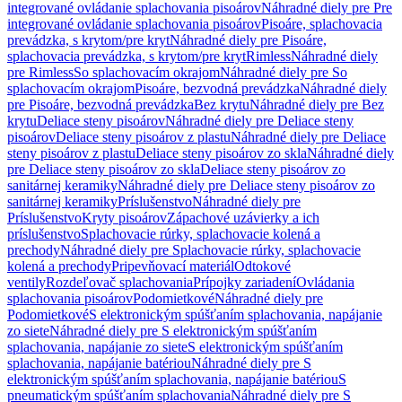
integrované ovládanie splachovania pisoárov
Náhradné diely pre Pre
integrované ovládanie splachovania pisoárov
Pisoáre, splachovacia
prevádzka, s krytom/pre kryt
Náhradné diely pre Pisoáre,
splachovacia prevádzka, s krytom/pre kryt
Rimless
Náhradné diely
pre Rimless
So splachovacím okrajom
Náhradné diely pre So
splachovacím okrajom
Pisoáre, bezvodná prevádzka
Náhradné diely
pre Pisoáre, bezvodná prevádzka
Bez krytu
Náhradné diely pre Bez
krytu
Deliace steny pisoárov
Náhradné diely pre Deliace steny
pisoárov
Deliace steny pisoárov z plastu
Náhradné diely pre Deliace
steny pisoárov z plastu
Deliace steny pisoárov zo skla
Náhradné diely
pre Deliace steny pisoárov zo skla
Deliace steny pisoárov zo
sanitárnej keramiky
Náhradné diely pre Deliace steny pisoárov zo
sanitárnej keramiky
Príslušenstvo
Náhradné diely pre
Príslušenstvo
Kryty pisoárov
Zápachové uzávierky a ich
príslušenstvo
Splachovacie rúrky, splachovacie kolená a
prechody
Náhradné diely pre Splachovacie rúrky, splachovacie
kolená a prechody
Pripevňovací materiál
Odtokové
ventily
Rozdeľovač splachovania
Prípojky zariadení
Ovládania
splachovania pisoárov
Podomietkové
Náhradné diely pre
Podomietkové
S elektronickým spúšťaním splachovania, napájanie
zo siete
Náhradné diely pre S elektronickým spúšťaním
splachovania, napájanie zo siete
S elektronickým spúšťaním
splachovania, napájanie batériou
Náhradné diely pre S
elektronickým spúšťaním splachovania, napájanie batériou
S
pneumatickým spúšťaním splachovania
Náhradné diely pre S