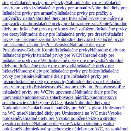
steny
Inštalačné prvky pre výlevky
Náhradné diely pre Inštalačné
prvky pre výlevky
Inštalačné prvky pre armatúry
Náhradné diely pre
Inštalačné prvky pre armatúry
Inštalačné prvky pre práčky a
umývačky riadu
Náhradné diely pre Inštalačné prvky pre práčky a
umývačky riadu
Inštalačné prvky pre konzolové zaťaženie
Náhradné
diely pre Inštalačné prvky pre konzolové zaťaženie
Inštalačné prvky
pre drezy
Náhradné diely pre Inštalačné prvky pre drezy
Inštalačné
prvky pre nástenné zásobníky
Náhradné diely pre Inštalačné prvky
pre nástenné zásobníky
Príslušenstvo
Náhradné diely pre
Príslušenstvo
Geberit Kombifix
Inštalačné prvky
Náhradné diely pre
Inštalačné prvky
Inštalačné prvky pre WC
Náhradné diely pre
Inštalačné prvky pre WC
Inštalačné prvky pre umývadlá
Náhradné
diely pre Inštalačné prvky pre umývadlá
Inštalačné prvky pre
bidety
Náhradné diely pre Inštalačné prvky pre bidety
Inštalačné
prvky pre pisoáre
Náhradné diely pre Inštalačné prvky pre
pisoáre
Inštalačné prvky pre sprchy
Náhradné diely pre Inštalačné
prvky pre sprchy
Príslušenstvo
Náhradné diely pre Príslušenstvo
Pre
inštalačné prvky pre WC
Pre upevnenia
Náhradné diely pre Pre
upevnenia
Nadomietkové splachovacie nádržky
Nadomietkové
splachovacie nádržky pre WC, z plastu
Náhradné diely pre
Nadomietkové splachovacie nádržky pre WC, z plastu
Umiestnené
na WC mise
Náhradné diely pre Umiestnené na WC mise
Vysoko
položené
Náhradné diely pre Vysoko položené
Nízko a stredne
vysoko položené
Náhradné diely pre Nízko a stredne vysoko
položené
Nadomietkové splachovacie nádržky pre WC, zo sanitárnej