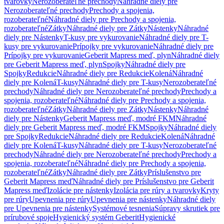
tvarovky
Nerozoberateľné prechody
Náhradné diely pre
Nerozoberateľné prechody
Prechody a spojenia,
rozoberateľné
Náhradné diely pre Prechody a spojenia,
rozoberateľné
Zátky
Náhradné diely pre Zátky
Nástenky
Náhradné
diely pre Nástenky
T-kusy pre vykurovanie
Náhradné diely pre T-
kusy pre vykurovanie
Prípojky pre vykurovanie
Náhradné diely pre
Prípojky pre vykurovanie
Geberit Mapress meď, plyn
Náhradné diely
pre Geberit Mapress meď, plyn
Spojky
Náhradné diely pre
Spojky
Redukcie
Náhradné diely pre Redukcie
Kolená
Náhradné
diely pre Kolená
T-kusy
Náhradné diely pre T-kusy
Nerozoberateľné
prechody
Náhradné diely pre Nerozoberateľné prechody
Prechody a
spojenia, rozoberateľné
Náhradné diely pre Prechody a spojenia,
rozoberateľné
Zátky
Náhradné diely pre Zátky
Nástenky
Náhradné
diely pre Nástenky
Geberit Mapress meď, modré FKM
Náhradné
diely pre Geberit Mapress meď, modré FKM
Spojky
Náhradné diely
pre Spojky
Redukcie
Náhradné diely pre Redukcie
Kolená
Náhradné
diely pre Kolená
T-kusy
Náhradné diely pre T-kusy
Nerozoberateľné
prechody
Náhradné diely pre Nerozoberateľné prechody
Prechody a
spojenia, rozoberateľné
Náhradné diely pre Prechody a spojenia,
rozoberateľné
Zátky
Náhradné diely pre Zátky
Príslušenstvo pre
Geberit Mapress meď
Náhradné diely pre Príslušenstvo pre Geberit
Mapress meď
Izolácie pre nástenky
Izolácia pre rúry a tvarovky
Kryty
pre rúry
Upevnenia pre rúry
Upevnenia pre nástenky
Náhradné diely
pre Upevnenia pre nástenky
Systémové tesnenia
Súpravy skrutiek pre
prírubové spoje
Hygienický systém Geberit
Hygienické