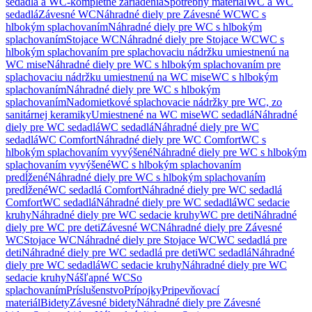
sedadlá a WC-kompletné zariadenia
Spotrebný materiál
WC a WC
sedadlá
Závesné WC
Náhradné diely pre Závesné WC
WC s
hlbokým splachovaním
Náhradné diely pre WC s hlbokým
splachovaním
Stojace WC
Náhradné diely pre Stojace WC
WC s
hlbokým splachovaním pre splachovaciu nádržku umiestnenú na
WC mise
Náhradné diely pre WC s hlbokým splachovaním pre
splachovaciu nádržku umiestnenú na WC mise
WC s hlbokým
splachovaním
Náhradné diely pre WC s hlbokým
splachovaním
Nadomietkové splachovacie nádržky pre WC, zo
sanitárnej keramiky
Umiestnené na WC mise
WC sedadlá
Náhradné
diely pre WC sedadlá
WC sedadlá
Náhradné diely pre WC
sedadlá
WC Comfort
Náhradné diely pre WC Comfort
WC s
hlbokým splachovaním vyvýšené
Náhradné diely pre WC s hlbokým
splachovaním vyvýšené
WC s hlbokým splachovaním
predĺžené
Náhradné diely pre WC s hlbokým splachovaním
predĺžené
WC sedadlá Comfort
Náhradné diely pre WC sedadlá
Comfort
WC sedadlá
Náhradné diely pre WC sedadlá
WC sedacie
kruhy
Náhradné diely pre WC sedacie kruhy
WC pre deti
Náhradné
diely pre WC pre deti
Závesné WC
Náhradné diely pre Závesné
WC
Stojace WC
Náhradné diely pre Stojace WC
WC sedadlá pre
deti
Náhradné diely pre WC sedadlá pre deti
WC sedadlá
Náhradné
diely pre WC sedadlá
WC sedacie kruhy
Náhradné diely pre WC
sedacie kruhy
Nášľapné WC
So
splachovaním
Príslušenstvo
Prípojky
Pripevňovací
materiál
Bidety
Závesné bidety
Náhradné diely pre Závesné