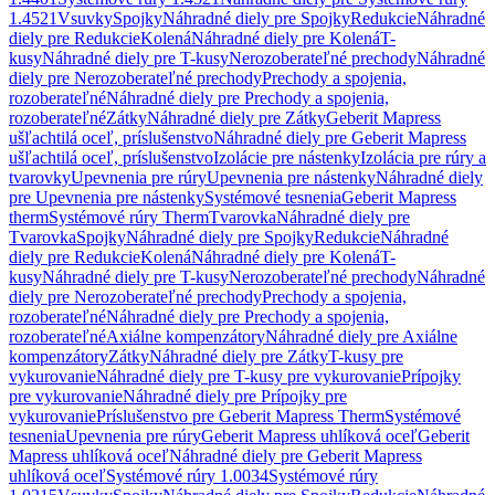
1.4521
Vsuvky
Spojky
Náhradné diely pre Spojky
Redukcie
Náhradné
diely pre Redukcie
Kolená
Náhradné diely pre Kolená
T-
kusy
Náhradné diely pre T-kusy
Nerozoberateľné prechody
Náhradné
diely pre Nerozoberateľné prechody
Prechody a spojenia,
rozoberateľné
Náhradné diely pre Prechody a spojenia,
rozoberateľné
Zátky
Náhradné diely pre Zátky
Geberit Mapress
ušľachtilá oceľ, príslušenstvo
Náhradné diely pre Geberit Mapress
ušľachtilá oceľ, príslušenstvo
Izolácie pre nástenky
Izolácia pre rúry a
tvarovky
Upevnenia pre rúry
Upevnenia pre nástenky
Náhradné diely
pre Upevnenia pre nástenky
Systémové tesnenia
Geberit Mapress
therm
Systémové rúry Therm
Tvarovka
Náhradné diely pre
Tvarovka
Spojky
Náhradné diely pre Spojky
Redukcie
Náhradné
diely pre Redukcie
Kolená
Náhradné diely pre Kolená
T-
kusy
Náhradné diely pre T-kusy
Nerozoberateľné prechody
Náhradné
diely pre Nerozoberateľné prechody
Prechody a spojenia,
rozoberateľné
Náhradné diely pre Prechody a spojenia,
rozoberateľné
Axiálne kompenzátory
Náhradné diely pre Axiálne
kompenzátory
Zátky
Náhradné diely pre Zátky
T-kusy pre
vykurovanie
Náhradné diely pre T-kusy pre vykurovanie
Prípojky
pre vykurovanie
Náhradné diely pre Prípojky pre
vykurovanie
Príslušenstvo pre Geberit Mapress Therm
Systémové
tesnenia
Upevnenia pre rúry
Geberit Mapress uhlíková oceľ
Geberit
Mapress uhlíková oceľ
Náhradné diely pre Geberit Mapress
uhlíková oceľ
Systémové rúry 1.0034
Systémové rúry