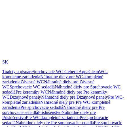
SK
Toalety a pisoáre
Sprchovacie WC Geberit AquaClean
WC-
kompletné zariadenia
Náhradné diely pre WC-kompletné
zariadenia
Závesné WC
Náhradné diely pre Závesné
WC
Sprchovacie WC sedadlá
Náhradné diely pre Sprchovacie WC
sedadlá
Pre keramiky WC
Náhradné diely pre Pre keramiky
WC
Dizajnové panely
Náhradné diely pre Dizajnové panely
Pre WC-
kompletné zariadenia
Náhradné diely pre Pre WC-kompletné
zariadenia
Pre sprchovacie sedadlá
Náhradné diely pre Pre
sprchovacie sedadlá
Príslušenstvo
Náhradné diely pre
Príslušenstvo
Pre WC-kompletné zariadenia
Pre sprchovacie
sedadlá
Náhradné diely pre Pre sprchovacie sedadlá
Pre sprchovacie