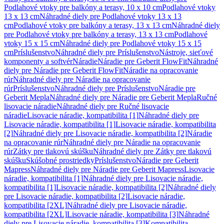
Podlahové vtoky pre balkóny a terasy, 10 x 10 cm
Podlahové vtoky
13 x 13 cm
Náhradné diely pre Podlahové vtoky 13 x 13
cm
Podlahové vtoky pre balkóny a terasy, 13 x 13 cm
Náhradné diely
pre Podlahové vtoky pre balkóny a terasy, 13 x 13 cm
Podlahové
vtoky 15 x 15 cm
Náhradné diely pre Podlahové vtoky 15 x 15
cm
Príslušenstvo
Náhradné diely pre Príslušenstvo
Nástroje, sieťové
komponenty a softvér
Náradie
Náradie pre Geberit FlowFit
Náhradné
diely pre Náradie pre Geberit FlowFit
Náradie na opracovanie
rúr
Náhradné diely pre Náradie na opracovanie
rúr
Príslušenstvo
Náhradné diely pre Príslušenstvo
Náradie pre
Geberit Mepla
Náhradné diely pre Náradie pre Geberit Mepla
Ručné
lisovacie náradie
Náhradné diely pre Ručné lisovacie
náradie
Lisovacie náradie, kompatibilita [1]
Náhradné diely pre
Lisovacie náradie, kompatibilita [1]
Lisovacie náradie, kompatibilita
[2]
Náhradné diely pre Lisovacie náradie, kompatibilita [2]
Náradie
na opracovanie rúr
Náhradné diely pre Náradie na opracovanie
rúr
Zátky pre tlakovú skúšku
Náhradné diely pre Zátky pre tlakovú
skúšku
Skúšobné prostriedky
Príslušenstvo
Náradie pre Geberit
Mapress
Náhradné diely pre Náradie pre Geberit Mapress
Lisovacie
náradie, kompatibilita [1]
Náhradné diely pre Lisovacie náradie,
kompatibilita [1]
Lisovacie náradie, kompatibilita [2]
Náhradné diely
pre Lisovacie náradie, kompatibilita [2]
Lisovacie náradie,
kompatibilita [2XL]
Náhradné diely pre Lisovacie náradie,
kompatibilita [2XL]
Lisovacie náradie, kompatibilita [3]
Náhradné
diely pre Lisovacie náradie, kompatibilita [3]
Kompatibilita