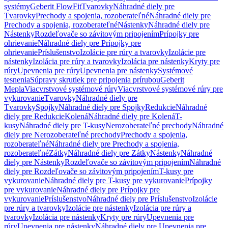
systémy
Geberit FlowFit
Tvarovky
Náhradné diely pre
Tvarovky
Prechody a spojenia, rozoberateľné
Náhradné diely pre
Prechody a spojenia, rozoberateľné
Nástenky
Náhradné diely pre
Nástenky
Rozdeľovače so závitovým pripojením
Prípojky pre
ohrievanie
Náhradné diely pre Prípojky pre
ohrievanie
Príslušenstvo
Izolácie pre rúry a tvarovky
Izolácie pre
nástenky
Izolácia pre rúry a tvarovky
Izolácia pre nástenky
Kryty pre
rúry
Upevnenia pre rúry
Upevnenia pre nástenky
Systémové
tesnenia
Súpravy skrutiek pre pripojenia prírubou
Geberit
Mepla
Viacvrstvové systémové rúry
Viacvrstvové systémové rúry pre
vykurovanie
Tvarovky
Náhradné diely pre
Tvarovky
Spojky
Náhradné diely pre Spojky
Redukcie
Náhradné
diely pre Redukcie
Kolená
Náhradné diely pre Kolená
T-
kusy
Náhradné diely pre T-kusy
Nerozoberateľné prechody
Náhradné
diely pre Nerozoberateľné prechody
Prechody a spojenia,
rozoberateľné
Náhradné diely pre Prechody a spojenia,
rozoberateľné
Zátky
Náhradné diely pre Zátky
Nástenky
Náhradné
diely pre Nástenky
Rozdeľovače so závitovým pripojením
Náhradné
diely pre Rozdeľovače so závitovým pripojením
T-kusy pre
vykurovanie
Náhradné diely pre T-kusy pre vykurovanie
Prípojky
pre vykurovanie
Náhradné diely pre Prípojky pre
vykurovanie
Príslušenstvo
Náhradné diely pre Príslušenstvo
Izolácie
pre rúry a tvarovky
Izolácie pre nástenky
Izolácia pre rúry a
tvarovky
Izolácia pre nástenky
Kryty pre rúry
Upevnenia pre
rúry
Upevnenia pre nástenky
Náhradné diely pre Upevnenia pre