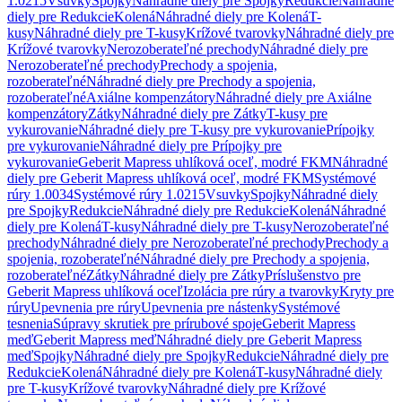
1.0215
Vsuvky
Spojky
Náhradné diely pre Spojky
Redukcie
Náhradné
diely pre Redukcie
Kolená
Náhradné diely pre Kolená
T-
kusy
Náhradné diely pre T-kusy
Krížové tvarovky
Náhradné diely pre
Krížové tvarovky
Nerozoberateľné prechody
Náhradné diely pre
Nerozoberateľné prechody
Prechody a spojenia,
rozoberateľné
Náhradné diely pre Prechody a spojenia,
rozoberateľné
Axiálne kompenzátory
Náhradné diely pre Axiálne
kompenzátory
Zátky
Náhradné diely pre Zátky
T-kusy pre
vykurovanie
Náhradné diely pre T-kusy pre vykurovanie
Prípojky
pre vykurovanie
Náhradné diely pre Prípojky pre
vykurovanie
Geberit Mapress uhlíková oceľ, modré FKM
Náhradné
diely pre Geberit Mapress uhlíková oceľ, modré FKM
Systémové
rúry 1.0034
Systémové rúry 1.0215
Vsuvky
Spojky
Náhradné diely
pre Spojky
Redukcie
Náhradné diely pre Redukcie
Kolená
Náhradné
diely pre Kolená
T-kusy
Náhradné diely pre T-kusy
Nerozoberateľné
prechody
Náhradné diely pre Nerozoberateľné prechody
Prechody a
spojenia, rozoberateľné
Náhradné diely pre Prechody a spojenia,
rozoberateľné
Zátky
Náhradné diely pre Zátky
Príslušenstvo pre
Geberit Mapress uhlíková oceľ
Izolácia pre rúry a tvarovky
Kryty pre
rúry
Upevnenia pre rúry
Upevnenia pre nástenky
Systémové
tesnenia
Súpravy skrutiek pre prírubové spoje
Geberit Mapress
meď
Geberit Mapress meď
Náhradné diely pre Geberit Mapress
meď
Spojky
Náhradné diely pre Spojky
Redukcie
Náhradné diely pre
Redukcie
Kolená
Náhradné diely pre Kolená
T-kusy
Náhradné diely
pre T-kusy
Krížové tvarovky
Náhradné diely pre Krížové