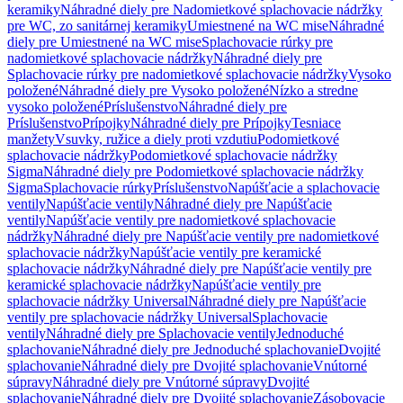
keramiky
Náhradné diely pre Nadomietkové splachovacie nádržky
pre WC, zo sanitárnej keramiky
Umiestnené na WC mise
Náhradné
diely pre Umiestnené na WC mise
Splachovacie rúrky pre
nadomietkové splachovacie nádržky
Náhradné diely pre
Splachovacie rúrky pre nadomietkové splachovacie nádržky
Vysoko
položené
Náhradné diely pre Vysoko položené
Nízko a stredne
vysoko položené
Príslušenstvo
Náhradné diely pre
Príslušenstvo
Prípojky
Náhradné diely pre Prípojky
Tesniace
manžety
Vsuvky, ružice a diely proti vzdutiu
Podomietkové
splachovacie nádržky
Podomietkové splachovacie nádržky
Sigma
Náhradné diely pre Podomietkové splachovacie nádržky
Sigma
Splachovacie rúrky
Príslušenstvo
Napúšťacie a splachovacie
ventily
Napúšťacie ventily
Náhradné diely pre Napúšťacie
ventily
Napúšťacie ventily pre nadomietkové splachovacie
nádržky
Náhradné diely pre Napúšťacie ventily pre nadomietkové
splachovacie nádržky
Napúšťacie ventily pre keramické
splachovacie nádržky
Náhradné diely pre Napúšťacie ventily pre
keramické splachovacie nádržky
Napúšťacie ventily pre
splachovacie nádržky Universal
Náhradné diely pre Napúšťacie
ventily pre splachovacie nádržky Universal
Splachovacie
ventily
Náhradné diely pre Splachovacie ventily
Jednoduché
splachovanie
Náhradné diely pre Jednoduché splachovanie
Dvojité
splachovanie
Náhradné diely pre Dvojité splachovanie
Vnútorné
súpravy
Náhradné diely pre Vnútorné súpravy
Dvojité
splachovanie
Náhradné diely pre Dvojité splachovanie
Zásobovacie