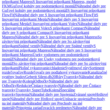
prípojkami Mapress
S lisovanými prípojkami Mapress, modré
FKM
Guľové kohúty pre podomietkovú montáž
Náhradné diely pre
Guľové kohúty pre podomietkovú montáž
S lisovanými prípojkami
FlowFit
Náhradné diely pre S lisovanými prípojkami FlowFit
S
lisovanými prípojkami Mepla
Náhradné diely pre S lisovanými
prípojkami Mepla
S lisovanými prípojkami Volex
Náhradné diely pre
S lisovanými prípojkami Volex
S prípojkami Compact
Náhradné
diely pre S prípojkami Compact
S lisovanými prípojkami
Mapress
Náhradné diely pre S lisovanými prípojkami Mapress
So
závitovými prípojkami
Náhradné diely pre So závitovými
prípojkami
Spätné ventily
Náhradné diely pre Spätné ventily
S
lisovanými prípojkami Mapress
Náhradné diely pre S lisovanými
prípojkami Mapress
Úseky vodomeru pre podomietkovú
montáž
Náhradné diely pre Úseky vodomeru pre podomietkovú
montáž
So závitovými prípojkami
Náhradné diely pre So závitovými
prípojkami
Plošné vykurovanie/chladenie
Systémové rúry
Sortiment
rozdeľovačov
Rozdeľovače pre podlahové vykurovanie
Kanalizačné
systémy budov
Geberit Silent-db20
Rúry
Tvarovky
Náhradné diely
pre Tvarovky
Kolená
Odbočky
Náhradné diely pre
Odbočky
Redukcie
Čistiace tvarovky
Náhradné diely pre Čistiace
tvarovky
Tvarovky SuperTube
Kolená
Špeciálne
tvarovky
Spojenia
Náhradné diely pre Spojenia
Zvárané spoje
Hrdlové
spoje
Náhradné diely pre Hrdlové spoje
Upínacie spojenia
Prechody
na iné materiály
Náhradné diely pre Prechody na iné
materiály
Pripojenia zariaďovacích predmetov
Náhradné diely pre