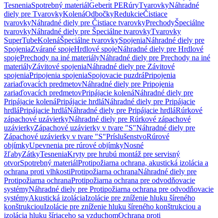
Tesnenia
Spotrebný materiál
Geberit PE
Rúry
Tvarovky
Náhradné
diely pre Tvarovky
Kolená
Odbočky
Redukcie
Čistiace
tvarovky
Náhradné diely pre Čistiace tvarovky
Prechody
Špeciálne
tvarovky
Náhradné diely pre Špeciálne tvarovky
Tvarovky
SuperTube
Kolená
Špeciálne tvarovky
Spojenia
Náhradné diely pre
Spojenia
Zvárané spoje
Hrdlové spoje
Náhradné diely pre Hrdlové
spoje
Prechody na iné materiály
Náhradné diely pre Prechody na iné
materiály
Závitové spojenia
Náhradné diely pre Závitové
spojenia
Pripojenia spojenia
Spojovacie puzdrá
Pripojenia
zariaďovacích predmetov
Náhradné diely pre Pripojenia
zariaďovacích predmetov
Pripájacie kolená
Náhradné diely pre
Pripájacie kolená
Pripájacie hrdlá
Náhradné diely pre Pripájacie
hrdlá
Pripájacie hrdlá
Náhradné diely pre Pripájacie hrdlá
Rúrkové
zápachové uzávierky
Náhradné diely pre Rúrkové zápachové
uzávierky
Zápachové uzávierky v tvare "S"
Náhradné diely pre
Zápachové uzávierky v tvare "S"
Príslušenstvo
Rúrové
objímky
Upevnenia pre rúrové objímky
Nosné
žľaby
Zátky
Tesnenia
Kryty pre hrubú montáž pre servisný
otvor
Spotrebný materiál
Protipožiarna ochrana, akustická izolácia a
ochrana proti vlhkosti
Protipožiarna ochrana
Náhradné diely pre
Protipožiarna ochrana
Protipožiarna ochrana pre odvodňovacie
systémy
Náhradné diely pre Protipožiarna ochrana pre odvodňovacie
systémy
Akustická izolácia
Izolácie pre zníženie hluku šíreného
konštrukciou
Izolácie pre zníženie hluku šíreného konštrukciou a
izolácia hluku šíriaceho sa vzduchom
Ochrana proti