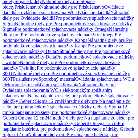
bidety
Stojace bidety
Náhradné diely pre Stojace
bidety
Príslušenstvo
Náhradné diely pre Príslušenstvo
Ovládacie
tlačidlá a ovládania splachovania WC
Ovládacie tlačidlá
Náhradné
diely pre Ovládacie tlačidlá
Pre podomietkové splachovacie nádržky
Sigma
Náhradné diely pre Pre podomietkové splachovacie nádržky
Sigma
Pre podomietkové splachovacie nádržky Omega
Náhradné
diely pre Pre podomietkové splachovacie nádržky Omega
Pre
podomietkové splachovacie nádržky Kappa
Náhradné diely pre Pre
podomietkové splachovacie nádržky Kappa
Pre podomietkové
splachovacie nádržky Delta
Náhradné diely pre Pre podomietkové
splachovacie nádržky Delta
Pre podomietkové splachovacie nádržky
Twinline
Náhradné diely pre Pre podomietkové splachovacie
nádržky Twinline
Pre podomietkové splachovacie nádržky
300T
Náhradné diely pre Pre podomietkové splachovacie nádržky
300T
Príslušenstvo
Spotrebný materiál
Ovládania splachovania WC s
elektronickým spúšťaním splachovania
Náhradné diely pre
Ovládania splachovania WC s elektronickým spúšťaním
splachovania
Na napájanie zo siete, pre podomietkové splachovacie
nádržky Geberit Sigma 12 cm
Náhradné diely pre Na napájanie zo
siete, pre podomietkové splachovacie nádržky Geberit Sigma 12
cm
Na napájanie zo siete, pre podomietkové splachovacie nádržky
Geberit Omega 12 cm
Náhradné diely pre Na napájanie zo siete, pre
podomietkové splachovacie nádržky Geberit Omega 12 cm
Pre
napájanie batériou, pre podomietkové splachovacie nádržky Geberit
Sigma 12 cm
Náhradné diely pre Pre napájanie batériou, pre