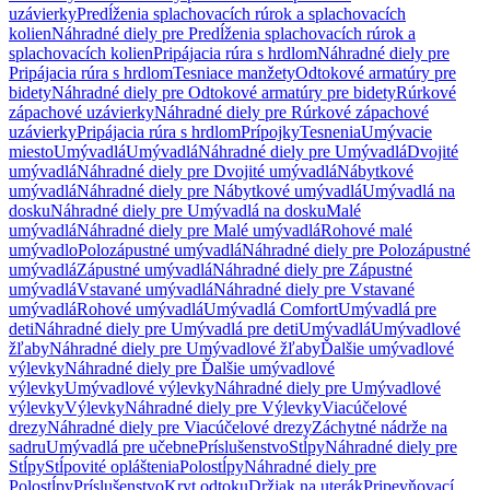
uzávierky
Predĺženia splachovacích rúrok a splachovacích
kolien
Náhradné diely pre Predĺženia splachovacích rúrok a
splachovacích kolien
Pripájacia rúra s hrdlom
Náhradné diely pre
Pripájacia rúra s hrdlom
Tesniace manžety
Odtokové armatúry pre
bidety
Náhradné diely pre Odtokové armatúry pre bidety
Rúrkové
zápachové uzávierky
Náhradné diely pre Rúrkové zápachové
uzávierky
Pripájacia rúra s hrdlom
Prípojky
Tesnenia
Umývacie
miesto
Umývadlá
Umývadlá
Náhradné diely pre Umývadlá
Dvojité
umývadlá
Náhradné diely pre Dvojité umývadlá
Nábytkové
umývadlá
Náhradné diely pre Nábytkové umývadlá
Umývadlá na
dosku
Náhradné diely pre Umývadlá na dosku
Malé
umývadlá
Náhradné diely pre Malé umývadlá
Rohové malé
umývadlo
Polozápustné umývadlá
Náhradné diely pre Polozápustné
umývadlá
Zápustné umývadlá
Náhradné diely pre Zápustné
umývadlá
Vstavané umývadlá
Náhradné diely pre Vstavané
umývadlá
Rohové umývadlá
Umývadlá Comfort
Umývadlá pre
deti
Náhradné diely pre Umývadlá pre deti
Umývadlá
Umývadlové
žľaby
Náhradné diely pre Umývadlové žľaby
Ďalšie umývadlové
výlevky
Náhradné diely pre Ďalšie umývadlové
výlevky
Umývadlové výlevky
Náhradné diely pre Umývadlové
výlevky
Výlevky
Náhradné diely pre Výlevky
Viacúčelové
drezy
Náhradné diely pre Viacúčelové drezy
Záchytné nádrže na
sadru
Umývadlá pre učebne
Príslušenstvo
Stĺpy
Náhradné diely pre
Stĺpy
Stĺpovité opláštenia
Polostĺpy
Náhradné diely pre
Polostĺpy
Príslušenstvo
Kryt odtoku
Držiak na uterák
Pripevňovací