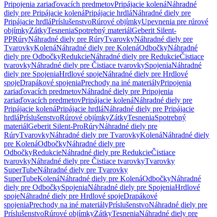
Pripojenia zariaďovacích predmetov
Pripájacie kolená
Náhradné
diely pre Pripájacie kolená
Pripájacie hrdlá
Náhradné diely pre
Pripájacie hrdlá
Príslušenstvo
Rúrové objímky
Upevnenia pre rúrové
objímky
Zátky
Tesnenia
Spotrebný materiál
Geberit Silent-
PP
Rúry
Náhradné diely pre Rúry
Tvarovky
Náhradné diely pre
Tvarovky
Kolená
Náhradné diely pre Kolená
Odbočky
Náhradné
diely pre Odbočky
Redukcie
Náhradné diely pre Redukcie
Čistiace
tvarovky
Náhradné diely pre Čistiace tvarovky
Spojenia
Náhradné
diely pre Spojenia
Hrdlové spoje
Náhradné diely pre Hrdlové
spoje
Drapákové spojenia
Prechody na iné materiály
Pripojenia
zariaďovacích predmetov
Náhradné diely pre Pripojenia
zariaďovacích predmetov
Pripájacie kolená
Náhradné diely pre
Pripájacie kolená
Pripájacie hrdlá
Náhradné diely pre Pripájacie
hrdlá
Príslušenstvo
Rúrové objímky
Zátky
Tesnenia
Spotrebný
materiál
Geberit Silent-Pro
Rúry
Náhradné diely pre
Rúry
Tvarovky
Náhradné diely pre Tvarovky
Kolená
Náhradné diely
pre Kolená
Odbočky
Náhradné diely pre
Odbočky
Redukcie
Náhradné diely pre Redukcie
Čistiace
tvarovky
Náhradné diely pre Čistiace tvarovky
Tvarovky
SuperTube
Náhradné diely pre Tvarovky
SuperTube
Kolená
Náhradné diely pre Kolená
Odbočky
Náhradné
diely pre Odbočky
Spojenia
Náhradné diely pre Spojenia
Hrdlové
spoje
Náhradné diely pre Hrdlové spoje
Drapákové
spojenia
Prechody na iné materiály
Príslušenstvo
Náhradné diely pre
Príslušenstvo
Rúrové objímky
Zátky
Tesnenia
Náhradné diely pre