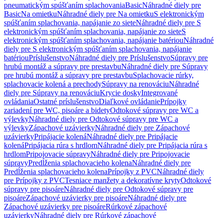
pneumatickým spúšťaním splachovania
Basic
Náhradné diely pre
Basic
Na omietku
Náhradné diely pre Na omietku
S elektronickým
spúšťaním splachovania, napájanie zo siete
Náhradné diely pre S
elektronickým spúšťaním splachovania, napájanie zo siete
S
elektronickým spúšťaním splachovania, napájanie batériou
Náhradné
diely pre S elektronickým spúšťaním splachovania, napájanie
batériou
Príslušenstvo
Náhradné diely pre Príslušenstvo
Súpravy pre
hrubú montáž a súpravy pre prestavbu
Náhradné diely pre Súpravy
pre hrubú montáž a súpravy pre prestavbu
Splachovacie rúrky,
splachovacie kolená a prechody
Súpravy na renováciu
Náhradné
diely pre Súpravy na renováciu
Krycie dosky
Integrované
ovládania
Ostatné príslušenstvo
Diaľkové ovládanie
Prípojky
zariadení pre WC, pisoáre a bidety
Odtokové súpravy pre WC a
výlevky
Náhradné diely pre Odtokové súpravy pre WC a
výlevky
Zápachové uzávierky
Náhradné diely pre Zápachové
uzávierky
Pripájacie kolená
Náhradné diely pre Pripájacie
kolená
Pripájacia rúra s hrdlom
Náhradné diely pre Pripájacia rúra s
hrdlom
Pripojovacie súpravy
Náhradné diely pre Pripojovacie
súpravy
Predĺženia splachovacieho kolena
Náhradné diely pre
Predĺženia splachovacieho kolena
Prípojky z PVC
Náhradné diely
pre Prípojky z PVC
Tesniace manžety a dekoratívne kryty
Odtokové
súpravy pre pisoáre
Náhradné diely pre Odtokové súpravy pre
pisoáre
Zápachové uzávierky pre pisoáre
Náhradné diely pre
Zápachové uzávierky pre pisoáre
Rúrkové zápachové
uzávierky
Náhradné diely pre Rúrkové zápachové