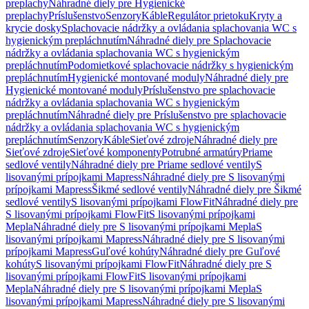
preplachy
Náhradné diely pre Hygienické
preplachy
Príslušenstvo
Senzory
Káble
Regulátor prietoku
Kryty a
krycie dosky
Splachovacie nádržky a ovládania splachovania WC s
hygienickým prepláchnutím
Náhradné diely pre Splachovacie
nádržky a ovládania splachovania WC s hygienickým
prepláchnutím
Podomietkové splachovacie nádržky s hygienickým
prepláchnutím
Hygienické montované moduly
Náhradné diely pre
Hygienické montované moduly
Príslušenstvo pre splachovacie
nádržky a ovládania splachovania WC s hygienickým
prepláchnutím
Náhradné diely pre Príslušenstvo pre splachovacie
nádržky a ovládania splachovania WC s hygienickým
prepláchnutím
Senzory
Káble
Sieťové zdroje
Náhradné diely pre
Sieťové zdroje
Sieťové komponenty
Potrubné armatúry
Priame
sedlové ventily
Náhradné diely pre Priame sedlové ventily
S
lisovanými prípojkami Mapress
Náhradné diely pre S lisovanými
prípojkami Mapress
Šikmé sedlové ventily
Náhradné diely pre Šikmé
sedlové ventily
S lisovanými prípojkami FlowFit
Náhradné diely pre
S lisovanými prípojkami FlowFit
S lisovanými prípojkami
Mepla
Náhradné diely pre S lisovanými prípojkami Mepla
S
lisovanými prípojkami Mapress
Náhradné diely pre S lisovanými
prípojkami Mapress
Guľové kohúty
Náhradné diely pre Guľové
kohúty
S lisovanými prípojkami FlowFit
Náhradné diely pre S
lisovanými prípojkami FlowFit
S lisovanými prípojkami
Mepla
Náhradné diely pre S lisovanými prípojkami Mepla
S
lisovanými prípojkami Mapress
Náhradné diely pre S lisovanými