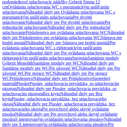
podomietkové splachovacie nádržky Geberit Sigma 12
cm
Ovládania splachovania WC s pneumatickým spúšťaním
splachovania
Náhradné diely pre Ovládania splachovania WC s
pneumatickým spúšťaním splachovania
Pre dvojité
splachovanie
Náhradné diely pre Pre dvojité splachovanie
Pre
jednoduché splachovanie
Náhradné diely pre Pre jednoduché
splachovanie
Príslušenstvo pre ovládania splachovania WC
Náhradné
diely pre Príslušenstvo pre ovládania splachovania WC
Súprava pre
hrubú montáž
Náhradné diely pre Súprava pre hrubú montáž
Pre
ovládania splachovania WC s elektronickým spúšťaním
splachovania
Náhradné diely pre Pre ovládania splachovania WC s
elektronickým spúšťaním splachovania
Spojenia
Sanitárne moduly
Geberit Monolith
Sanitárne moduly pre WC
Náhradné diely pre
Sanitárne moduly pre WC
Pre závesné WC
Náhradné diely pre Pre
závesné WC
Pre stojace WC
Náhradné diely pre Pre stojace
WC
Príslušenstvo
Náhradné diely pre Príslušenstvo
Spotrebný
materiál
Pisoáre
Pisoáre, splachovacia prevádzka, so splachovacím
okrajom
Náhradné diely pre Pisoáre, splachovacia prevádzka, so
splachovacím okrajom
Bez krytu
Náhradné diely pre Bez
krytu
Pisoáre, splachovacia prevádzka, bez splachovacieho
okraja
Náhradné diely pre Pisoáre, splachovacia prevádzka, bez
splachovacieho okraja
Pre povrchové alebo skryté ovládanie
pisoára
Náhradné diely pre Pre povrchové alebo skryté ovládanie
pisoára
S integrovaným ovládaním splachovania pisoárov
Náhradné
diely pre S integrovaným ovládaním splachovania pisoárov
Pre