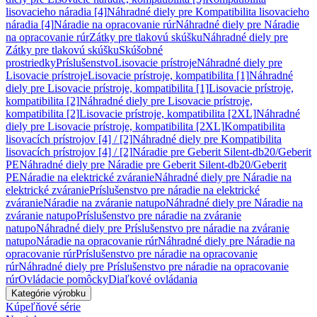
lisovacieho náradia [4]
Náhradné diely pre Kompatibilita lisovacieho
náradia [4]
Náradie na opracovanie rúr
Náhradné diely pre Náradie
na opracovanie rúr
Zátky pre tlakovú skúšku
Náhradné diely pre
Zátky pre tlakovú skúšku
Skúšobné
prostriedky
Príslušenstvo
Lisovacie prístroje
Náhradné diely pre
Lisovacie prístroje
Lisovacie prístroje, kompatibilita [1]
Náhradné
diely pre Lisovacie prístroje, kompatibilita [1]
Lisovacie prístroje,
kompatibilita [2]
Náhradné diely pre Lisovacie prístroje,
kompatibilita [2]
Lisovacie prístroje, kompatibilita [2XL]
Náhradné
diely pre Lisovacie prístroje, kompatibilita [2XL]
Kompatibilita
lisovacích prístrojov [4] / [2]
Náhradné diely pre Kompatibilita
lisovacích prístrojov [4] / [2]
Náradie pre Geberit Silent-db20/Geberit
PE
Náhradné diely pre Náradie pre Geberit Silent-db20/Geberit
PE
Náradie na elektrické zváranie
Náhradné diely pre Náradie na
elektrické zváranie
Príslušenstvo pre náradie na elektrické
zváranie
Náradie na zváranie natupo
Náhradné diely pre Náradie na
zváranie natupo
Príslušenstvo pre náradie na zváranie
natupo
Náhradné diely pre Príslušenstvo pre náradie na zváranie
natupo
Náradie na opracovanie rúr
Náhradné diely pre Náradie na
opracovanie rúr
Príslušenstvo pre náradie na opracovanie
rúr
Náhradné diely pre Príslušenstvo pre náradie na opracovanie
rúr
Ovládacie pomôcky
Diaľkové ovládania
Kategórie výrobku
Kúpeľňové série