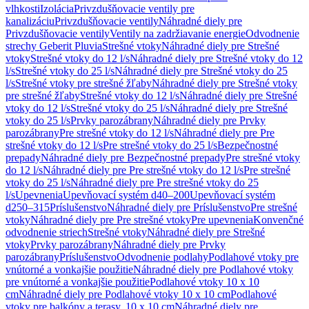
vlhkosti
Izolácia
Privzdušňovacie ventily pre
kanalizáciu
Privzdušňovacie ventily
Náhradné diely pre
Privzdušňovacie ventily
Ventily na zadržiavanie energie
Odvodnenie
strechy Geberit Pluvia
Strešné vtoky
Náhradné diely pre Strešné
vtoky
Strešné vtoky do 12 l/s
Náhradné diely pre Strešné vtoky do 12
l/s
Strešné vtoky do 25 l/s
Náhradné diely pre Strešné vtoky do 25
l/s
Strešné vtoky pre strešné žľaby
Náhradné diely pre Strešné vtoky
pre strešné žľaby
Strešné vtoky do 12 l/s
Náhradné diely pre Strešné
vtoky do 12 l/s
Strešné vtoky do 25 l/s
Náhradné diely pre Strešné
vtoky do 25 l/s
Prvky parozábrany
Náhradné diely pre Prvky
parozábrany
Pre strešné vtoky do 12 l/s
Náhradné diely pre Pre
strešné vtoky do 12 l/s
Pre strešné vtoky do 25 l/s
Bezpečnostné
prepady
Náhradné diely pre Bezpečnostné prepady
Pre strešné vtoky
do 12 l/s
Náhradné diely pre Pre strešné vtoky do 12 l/s
Pre strešné
vtoky do 25 l/s
Náhradné diely pre Pre strešné vtoky do 25
l/s
Upevnenia
Upevňovací systém d40–200
Upevňovací systém
d250–315
Príslušenstvo
Náhradné diely pre Príslušenstvo
Pre strešné
vtoky
Náhradné diely pre Pre strešné vtoky
Pre upevnenia
Konvenčné
odvodnenie striech
Strešné vtoky
Náhradné diely pre Strešné
vtoky
Prvky parozábrany
Náhradné diely pre Prvky
parozábrany
Príslušenstvo
Odvodnenie podlahy
Podlahové vtoky pre
vnútorné a vonkajšie použitie
Náhradné diely pre Podlahové vtoky
pre vnútorné a vonkajšie použitie
Podlahové vtoky 10 x 10
cm
Náhradné diely pre Podlahové vtoky 10 x 10 cm
Podlahové
vtoky pre balkóny a terasy, 10 x 10 cm
Náhradné diely pre