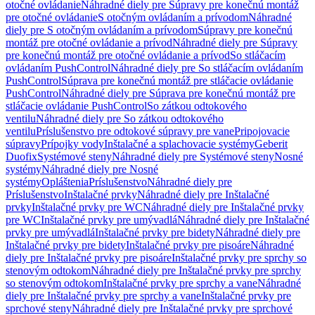
otočné ovládanie
Náhradné diely pre Súpravy pre konečnú montáž
pre otočné ovládanie
S otočným ovládaním a prívodom
Náhradné
diely pre S otočným ovládaním a prívodom
Súpravy pre konečnú
montáž pre otočné ovládanie a prívod
Náhradné diely pre Súpravy
pre konečnú montáž pre otočné ovládanie a prívod
So stláčacím
ovládaním PushControl
Náhradné diely pre So stláčacím ovládaním
PushControl
Súprava pre konečnú montáž pre stláčacie ovládanie
PushControl
Náhradné diely pre Súprava pre konečnú montáž pre
stláčacie ovládanie PushControl
So zátkou odtokového
ventilu
Náhradné diely pre So zátkou odtokového
ventilu
Príslušenstvo pre odtokové súpravy pre vane
Pripojovacie
súpravy
Prípojky vody
Inštalačné a splachovacie systémy
Geberit
Duofix
Systémové steny
Náhradné diely pre Systémové steny
Nosné
systémy
Náhradné diely pre Nosné
systémy
Opláštenia
Príslušenstvo
Náhradné diely pre
Príslušenstvo
Inštalačné prvky
Náhradné diely pre Inštalačné
prvky
Inštalačné prvky pre WC
Náhradné diely pre Inštalačné prvky
pre WC
Inštalačné prvky pre umývadlá
Náhradné diely pre Inštalačné
prvky pre umývadlá
Inštalačné prvky pre bidety
Náhradné diely pre
Inštalačné prvky pre bidety
Inštalačné prvky pre pisoáre
Náhradné
diely pre Inštalačné prvky pre pisoáre
Inštalačné prvky pre sprchy so
stenovým odtokom
Náhradné diely pre Inštalačné prvky pre sprchy
so stenovým odtokom
Inštalačné prvky pre sprchy a vane
Náhradné
diely pre Inštalačné prvky pre sprchy a vane
Inštalačné prvky pre
sprchové steny
Náhradné diely pre Inštalačné prvky pre sprchové