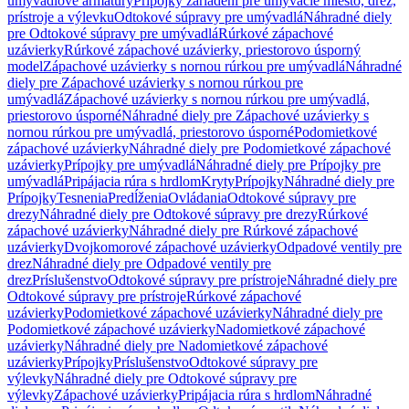
umývadlové armatúry
Prípojky zariadení pre umývacie miesto, drez,
prístroje a výlevku
Odtokové súpravy pre umývadlá
Náhradné diely
pre Odtokové súpravy pre umývadlá
Rúrkové zápachové
uzávierky
Rúrkové zápachové uzávierky, priestorovo úsporný
model
Zápachové uzávierky s nornou rúrkou pre umývadlá
Náhradné
diely pre Zápachové uzávierky s nornou rúrkou pre
umývadlá
Zápachové uzávierky s nornou rúrkou pre umývadlá,
priestorovo úsporné
Náhradné diely pre Zápachové uzávierky s
nornou rúrkou pre umývadlá, priestorovo úsporné
Podomietkové
zápachové uzávierky
Náhradné diely pre Podomietkové zápachové
uzávierky
Prípojky pre umývadlá
Náhradné diely pre Prípojky pre
umývadlá
Pripájacia rúra s hrdlom
Kryty
Prípojky
Náhradné diely pre
Prípojky
Tesnenia
Predĺženia
Ovládania
Odtokové súpravy pre
drezy
Náhradné diely pre Odtokové súpravy pre drezy
Rúrkové
zápachové uzávierky
Náhradné diely pre Rúrkové zápachové
uzávierky
Dvojkomorové zápachové uzávierky
Odpadové ventily pre
drez
Náhradné diely pre Odpadové ventily pre
drez
Príslušenstvo
Odtokové súpravy pre prístroje
Náhradné diely pre
Odtokové súpravy pre prístroje
Rúrkové zápachové
uzávierky
Podomietkové zápachové uzávierky
Náhradné diely pre
Podomietkové zápachové uzávierky
Nadomietkové zápachové
uzávierky
Náhradné diely pre Nadomietkové zápachové
uzávierky
Prípojky
Príslušenstvo
Odtokové súpravy pre
výlevky
Náhradné diely pre Odtokové súpravy pre
výlevky
Zápachové uzávierky
Pripájacia rúra s hrdlom
Náhradné