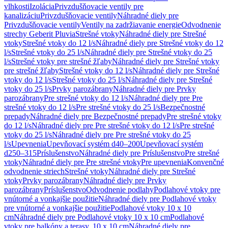
vlhkosti
Izolácia
Privzdušňovacie ventily pre
kanalizáciu
Privzdušňovacie ventily
Náhradné diely pre
Privzdušňovacie ventily
Ventily na zadržiavanie energie
Odvodnenie
strechy Geberit Pluvia
Strešné vtoky
Náhradné diely pre Strešné
vtoky
Strešné vtoky do 12 l/s
Náhradné diely pre Strešné vtoky do 12
l/s
Strešné vtoky do 25 l/s
Náhradné diely pre Strešné vtoky do 25
l/s
Strešné vtoky pre strešné žľaby
Náhradné diely pre Strešné vtoky
pre strešné žľaby
Strešné vtoky do 12 l/s
Náhradné diely pre Strešné
vtoky do 12 l/s
Strešné vtoky do 25 l/s
Náhradné diely pre Strešné
vtoky do 25 l/s
Prvky parozábrany
Náhradné diely pre Prvky
parozábrany
Pre strešné vtoky do 12 l/s
Náhradné diely pre Pre
strešné vtoky do 12 l/s
Pre strešné vtoky do 25 l/s
Bezpečnostné
prepady
Náhradné diely pre Bezpečnostné prepady
Pre strešné vtoky
do 12 l/s
Náhradné diely pre Pre strešné vtoky do 12 l/s
Pre strešné
vtoky do 25 l/s
Náhradné diely pre Pre strešné vtoky do 25
l/s
Upevnenia
Upevňovací systém d40–200
Upevňovací systém
d250–315
Príslušenstvo
Náhradné diely pre Príslušenstvo
Pre strešné
vtoky
Náhradné diely pre Pre strešné vtoky
Pre upevnenia
Konvenčné
odvodnenie striech
Strešné vtoky
Náhradné diely pre Strešné
vtoky
Prvky parozábrany
Náhradné diely pre Prvky
parozábrany
Príslušenstvo
Odvodnenie podlahy
Podlahové vtoky pre
vnútorné a vonkajšie použitie
Náhradné diely pre Podlahové vtoky
pre vnútorné a vonkajšie použitie
Podlahové vtoky 10 x 10
cm
Náhradné diely pre Podlahové vtoky 10 x 10 cm
Podlahové
vtoky pre balkóny a terasy, 10 x 10 cm
Náhradné diely pre