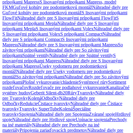
prípojkami Mapress
S lisovanými prípojkami Mapress, modré
FKM
Guľové kohúty pre podomietkovú montáž
Náhradné diely pre
Guľové kohúty pre podomietkovú montáž
S lisovanými prípojkami
FlowFit
Náhradné diely pre S lisovanými prípojkami FlowFit
S
lisovanými prípojkami Mepla
Náhradné diely pre S lisovanými
prípojkami Mepla
S lisovanými prípojkami Volex
Náhradné diely pre
S lisovanými prípojkami Volex
S prípojkami Compact
Náhradné
diely pre S prípojkami Compact
S lisovanými prípojkami
Mapress
Náhradné diely pre S lisovanými prípojkami Mapress
So
závitovými prípojkami
Náhradné diely pre So závitovými
prípojkami
Spätné ventily
Náhradné diely pre Spätné ventily
S
lisovanými prípojkami Mapress
Náhradné diely pre S lisovanými
prípojkami Mapress
Úseky vodomeru pre podomietkovú
montáž
Náhradné diely pre Úseky vodomeru pre podomietkovú
montáž
So závitovými prípojkami
Náhradné diely pre So závitovými
prípojkami
Plošné vykurovanie/chladenie
Systémové rúry
Sortiment
rozdeľovačov
Rozdeľovače pre podlahové vykurovanie
Kanalizačné
systémy budov
Geberit Silent-db20
Rúry
Tvarovky
Náhradné diely
pre Tvarovky
Kolená
Odbočky
Náhradné diely pre
Odbočky
Redukcie
Čistiace tvarovky
Náhradné diely pre Čistiace
tvarovky
Tvarovky SuperTube
Kolená
Špeciálne
tvarovky
Spojenia
Náhradné diely pre Spojenia
Zvárané spoje
Hrdlové
spoje
Náhradné diely pre Hrdlové spoje
Upínacie spojenia
Prechody
na iné materiály
Náhradné diely pre Prechody na iné
materiály
Pripojenia zariaďovacích predmetov
Náhradné diely pre