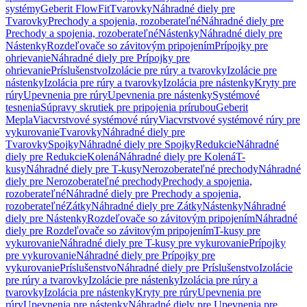
systémy
Geberit FlowFit
Tvarovky
Náhradné diely pre
Tvarovky
Prechody a spojenia, rozoberateľné
Náhradné diely pre
Prechody a spojenia, rozoberateľné
Nástenky
Náhradné diely pre
Nástenky
Rozdeľovače so závitovým pripojením
Prípojky pre
ohrievanie
Náhradné diely pre Prípojky pre
ohrievanie
Príslušenstvo
Izolácie pre rúry a tvarovky
Izolácie pre
nástenky
Izolácia pre rúry a tvarovky
Izolácia pre nástenky
Kryty pre
rúry
Upevnenia pre rúry
Upevnenia pre nástenky
Systémové
tesnenia
Súpravy skrutiek pre pripojenia prírubou
Geberit
Mepla
Viacvrstvové systémové rúry
Viacvrstvové systémové rúry pre
vykurovanie
Tvarovky
Náhradné diely pre
Tvarovky
Spojky
Náhradné diely pre Spojky
Redukcie
Náhradné
diely pre Redukcie
Kolená
Náhradné diely pre Kolená
T-
kusy
Náhradné diely pre T-kusy
Nerozoberateľné prechody
Náhradné
diely pre Nerozoberateľné prechody
Prechody a spojenia,
rozoberateľné
Náhradné diely pre Prechody a spojenia,
rozoberateľné
Zátky
Náhradné diely pre Zátky
Nástenky
Náhradné
diely pre Nástenky
Rozdeľovače so závitovým pripojením
Náhradné
diely pre Rozdeľovače so závitovým pripojením
T-kusy pre
vykurovanie
Náhradné diely pre T-kusy pre vykurovanie
Prípojky
pre vykurovanie
Náhradné diely pre Prípojky pre
vykurovanie
Príslušenstvo
Náhradné diely pre Príslušenstvo
Izolácie
pre rúry a tvarovky
Izolácie pre nástenky
Izolácia pre rúry a
tvarovky
Izolácia pre nástenky
Kryty pre rúry
Upevnenia pre
rúry
Upevnenia pre nástenky
Náhradné diely pre Upevnenia pre