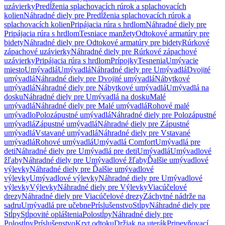
uzávierky
Predĺženia splachovacích rúrok a splachovacích
kolien
Náhradné diely pre Predĺženia splachovacích rúrok a
splachovacích kolien
Pripájacia rúra s hrdlom
Náhradné diely pre
Pripájacia rúra s hrdlom
Tesniace manžety
Odtokové armatúry pre
bidety
Náhradné diely pre Odtokové armatúry pre bidety
Rúrkové
zápachové uzávierky
Náhradné diely pre Rúrkové zápachové
uzávierky
Pripájacia rúra s hrdlom
Prípojky
Tesnenia
Umývacie
miesto
Umývadlá
Umývadlá
Náhradné diely pre Umývadlá
Dvojité
umývadlá
Náhradné diely pre Dvojité umývadlá
Nábytkové
umývadlá
Náhradné diely pre Nábytkové umývadlá
Umývadlá na
dosku
Náhradné diely pre Umývadlá na dosku
Malé
umývadlá
Náhradné diely pre Malé umývadlá
Rohové malé
umývadlo
Polozápustné umývadlá
Náhradné diely pre Polozápustné
umývadlá
Zápustné umývadlá
Náhradné diely pre Zápustné
umývadlá
Vstavané umývadlá
Náhradné diely pre Vstavané
umývadlá
Rohové umývadlá
Umývadlá Comfort
Umývadlá pre
deti
Náhradné diely pre Umývadlá pre deti
Umývadlá
Umývadlové
žľaby
Náhradné diely pre Umývadlové žľaby
Ďalšie umývadlové
výlevky
Náhradné diely pre Ďalšie umývadlové
výlevky
Umývadlové výlevky
Náhradné diely pre Umývadlové
výlevky
Výlevky
Náhradné diely pre Výlevky
Viacúčelové
drezy
Náhradné diely pre Viacúčelové drezy
Záchytné nádrže na
sadru
Umývadlá pre učebne
Príslušenstvo
Stĺpy
Náhradné diely pre
Stĺpy
Stĺpovité opláštenia
Polostĺpy
Náhradné diely pre
Polostĺpy
Príslušenstvo
Kryt odtoku
Držiak na uterák
Pripevňovací