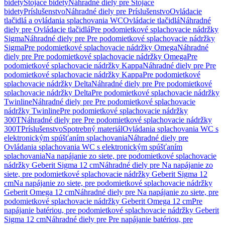
bidety
Stojace bidety
Náhradné diely pre Stojace
bidety
Príslušenstvo
Náhradné diely pre Príslušenstvo
Ovládacie
tlačidlá a ovládania splachovania WC
Ovládacie tlačidlá
Náhradné
diely pre Ovládacie tlačidlá
Pre podomietkové splachovacie nádržky
Sigma
Náhradné diely pre Pre podomietkové splachovacie nádržky
Sigma
Pre podomietkové splachovacie nádržky Omega
Náhradné
diely pre Pre podomietkové splachovacie nádržky Omega
Pre
podomietkové splachovacie nádržky Kappa
Náhradné diely pre Pre
podomietkové splachovacie nádržky Kappa
Pre podomietkové
splachovacie nádržky Delta
Náhradné diely pre Pre podomietkové
splachovacie nádržky Delta
Pre podomietkové splachovacie nádržky
Twinline
Náhradné diely pre Pre podomietkové splachovacie
nádržky Twinline
Pre podomietkové splachovacie nádržky
300T
Náhradné diely pre Pre podomietkové splachovacie nádržky
300T
Príslušenstvo
Spotrebný materiál
Ovládania splachovania WC s
elektronickým spúšťaním splachovania
Náhradné diely pre
Ovládania splachovania WC s elektronickým spúšťaním
splachovania
Na napájanie zo siete, pre podomietkové splachovacie
nádržky Geberit Sigma 12 cm
Náhradné diely pre Na napájanie zo
siete, pre podomietkové splachovacie nádržky Geberit Sigma 12
cm
Na napájanie zo siete, pre podomietkové splachovacie nádržky
Geberit Omega 12 cm
Náhradné diely pre Na napájanie zo siete, pre
podomietkové splachovacie nádržky Geberit Omega 12 cm
Pre
napájanie batériou, pre podomietkové splachovacie nádržky Geberit
Sigma 12 cm
Náhradné diely pre Pre napájanie batériou, pre