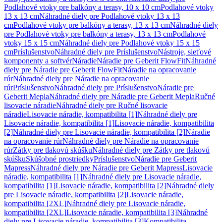
Podlahové vtoky pre balkóny a terasy, 10 x 10 cm
Podlahové vtoky
13 x 13 cm
Náhradné diely pre Podlahové vtoky 13 x 13
cm
Podlahové vtoky pre balkóny a terasy, 13 x 13 cm
Náhradné diely
pre Podlahové vtoky pre balkóny a terasy, 13 x 13 cm
Podlahové
vtoky 15 x 15 cm
Náhradné diely pre Podlahové vtoky 15 x 15
cm
Príslušenstvo
Náhradné diely pre Príslušenstvo
Nástroje, sieťové
komponenty a softvér
Náradie
Náradie pre Geberit FlowFit
Náhradné
diely pre Náradie pre Geberit FlowFit
Náradie na opracovanie
rúr
Náhradné diely pre Náradie na opracovanie
rúr
Príslušenstvo
Náhradné diely pre Príslušenstvo
Náradie pre
Geberit Mepla
Náhradné diely pre Náradie pre Geberit Mepla
Ručné
lisovacie náradie
Náhradné diely pre Ručné lisovacie
náradie
Lisovacie náradie, kompatibilita [1]
Náhradné diely pre
Lisovacie náradie, kompatibilita [1]
Lisovacie náradie, kompatibilita
[2]
Náhradné diely pre Lisovacie náradie, kompatibilita [2]
Náradie
na opracovanie rúr
Náhradné diely pre Náradie na opracovanie
rúr
Zátky pre tlakovú skúšku
Náhradné diely pre Zátky pre tlakovú
skúšku
Skúšobné prostriedky
Príslušenstvo
Náradie pre Geberit
Mapress
Náhradné diely pre Náradie pre Geberit Mapress
Lisovacie
náradie, kompatibilita [1]
Náhradné diely pre Lisovacie náradie,
kompatibilita [1]
Lisovacie náradie, kompatibilita [2]
Náhradné diely
pre Lisovacie náradie, kompatibilita [2]
Lisovacie náradie,
kompatibilita [2XL]
Náhradné diely pre Lisovacie náradie,
kompatibilita [2XL]
Lisovacie náradie, kompatibilita [3]
Náhradné
diely pre Lisovacie náradie, kompatibilita [3]
Kompatibilita