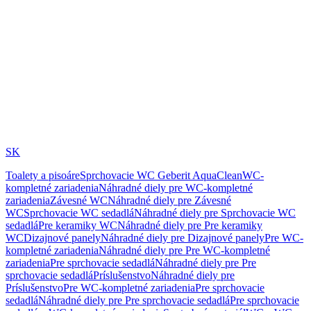
SK
Toalety a pisoáre
Sprchovacie WC Geberit AquaClean
WC-
kompletné zariadenia
Náhradné diely pre WC-kompletné
zariadenia
Závesné WC
Náhradné diely pre Závesné
WC
Sprchovacie WC sedadlá
Náhradné diely pre Sprchovacie WC
sedadlá
Pre keramiky WC
Náhradné diely pre Pre keramiky
WC
Dizajnové panely
Náhradné diely pre Dizajnové panely
Pre WC-
kompletné zariadenia
Náhradné diely pre Pre WC-kompletné
zariadenia
Pre sprchovacie sedadlá
Náhradné diely pre Pre
sprchovacie sedadlá
Príslušenstvo
Náhradné diely pre
Príslušenstvo
Pre WC-kompletné zariadenia
Pre sprchovacie
sedadlá
Náhradné diely pre Pre sprchovacie sedadlá
Pre sprchovacie