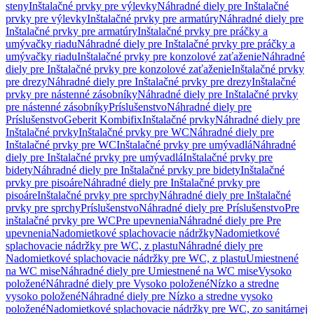
steny
Inštalačné prvky pre výlevky
Náhradné diely pre Inštalačné
prvky pre výlevky
Inštalačné prvky pre armatúry
Náhradné diely pre
Inštalačné prvky pre armatúry
Inštalačné prvky pre práčky a
umývačky riadu
Náhradné diely pre Inštalačné prvky pre práčky a
umývačky riadu
Inštalačné prvky pre konzolové zaťaženie
Náhradné
diely pre Inštalačné prvky pre konzolové zaťaženie
Inštalačné prvky
pre drezy
Náhradné diely pre Inštalačné prvky pre drezy
Inštalačné
prvky pre nástenné zásobníky
Náhradné diely pre Inštalačné prvky
pre nástenné zásobníky
Príslušenstvo
Náhradné diely pre
Príslušenstvo
Geberit Kombifix
Inštalačné prvky
Náhradné diely pre
Inštalačné prvky
Inštalačné prvky pre WC
Náhradné diely pre
Inštalačné prvky pre WC
Inštalačné prvky pre umývadlá
Náhradné
diely pre Inštalačné prvky pre umývadlá
Inštalačné prvky pre
bidety
Náhradné diely pre Inštalačné prvky pre bidety
Inštalačné
prvky pre pisoáre
Náhradné diely pre Inštalačné prvky pre
pisoáre
Inštalačné prvky pre sprchy
Náhradné diely pre Inštalačné
prvky pre sprchy
Príslušenstvo
Náhradné diely pre Príslušenstvo
Pre
inštalačné prvky pre WC
Pre upevnenia
Náhradné diely pre Pre
upevnenia
Nadomietkové splachovacie nádržky
Nadomietkové
splachovacie nádržky pre WC, z plastu
Náhradné diely pre
Nadomietkové splachovacie nádržky pre WC, z plastu
Umiestnené
na WC mise
Náhradné diely pre Umiestnené na WC mise
Vysoko
položené
Náhradné diely pre Vysoko položené
Nízko a stredne
vysoko položené
Náhradné diely pre Nízko a stredne vysoko
položené
Nadomietkové splachovacie nádržky pre WC, zo sanitárnej