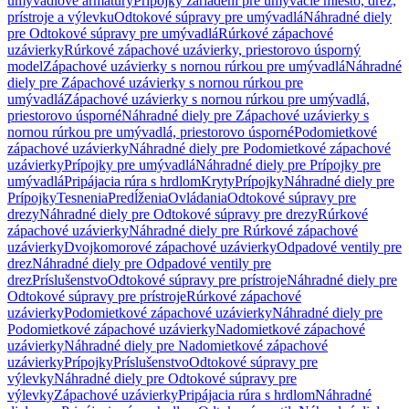
umývadlové armatúry
Prípojky zariadení pre umývacie miesto, drez,
prístroje a výlevku
Odtokové súpravy pre umývadlá
Náhradné diely
pre Odtokové súpravy pre umývadlá
Rúrkové zápachové
uzávierky
Rúrkové zápachové uzávierky, priestorovo úsporný
model
Zápachové uzávierky s nornou rúrkou pre umývadlá
Náhradné
diely pre Zápachové uzávierky s nornou rúrkou pre
umývadlá
Zápachové uzávierky s nornou rúrkou pre umývadlá,
priestorovo úsporné
Náhradné diely pre Zápachové uzávierky s
nornou rúrkou pre umývadlá, priestorovo úsporné
Podomietkové
zápachové uzávierky
Náhradné diely pre Podomietkové zápachové
uzávierky
Prípojky pre umývadlá
Náhradné diely pre Prípojky pre
umývadlá
Pripájacia rúra s hrdlom
Kryty
Prípojky
Náhradné diely pre
Prípojky
Tesnenia
Predĺženia
Ovládania
Odtokové súpravy pre
drezy
Náhradné diely pre Odtokové súpravy pre drezy
Rúrkové
zápachové uzávierky
Náhradné diely pre Rúrkové zápachové
uzávierky
Dvojkomorové zápachové uzávierky
Odpadové ventily pre
drez
Náhradné diely pre Odpadové ventily pre
drez
Príslušenstvo
Odtokové súpravy pre prístroje
Náhradné diely pre
Odtokové súpravy pre prístroje
Rúrkové zápachové
uzávierky
Podomietkové zápachové uzávierky
Náhradné diely pre
Podomietkové zápachové uzávierky
Nadomietkové zápachové
uzávierky
Náhradné diely pre Nadomietkové zápachové
uzávierky
Prípojky
Príslušenstvo
Odtokové súpravy pre
výlevky
Náhradné diely pre Odtokové súpravy pre
výlevky
Zápachové uzávierky
Pripájacia rúra s hrdlom
Náhradné