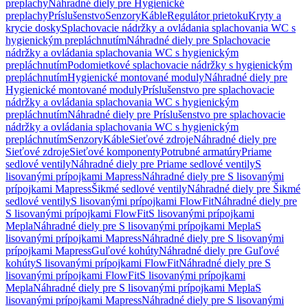
preplachy
Náhradné diely pre Hygienické
preplachy
Príslušenstvo
Senzory
Káble
Regulátor prietoku
Kryty a
krycie dosky
Splachovacie nádržky a ovládania splachovania WC s
hygienickým prepláchnutím
Náhradné diely pre Splachovacie
nádržky a ovládania splachovania WC s hygienickým
prepláchnutím
Podomietkové splachovacie nádržky s hygienickým
prepláchnutím
Hygienické montované moduly
Náhradné diely pre
Hygienické montované moduly
Príslušenstvo pre splachovacie
nádržky a ovládania splachovania WC s hygienickým
prepláchnutím
Náhradné diely pre Príslušenstvo pre splachovacie
nádržky a ovládania splachovania WC s hygienickým
prepláchnutím
Senzory
Káble
Sieťové zdroje
Náhradné diely pre
Sieťové zdroje
Sieťové komponenty
Potrubné armatúry
Priame
sedlové ventily
Náhradné diely pre Priame sedlové ventily
S
lisovanými prípojkami Mapress
Náhradné diely pre S lisovanými
prípojkami Mapress
Šikmé sedlové ventily
Náhradné diely pre Šikmé
sedlové ventily
S lisovanými prípojkami FlowFit
Náhradné diely pre
S lisovanými prípojkami FlowFit
S lisovanými prípojkami
Mepla
Náhradné diely pre S lisovanými prípojkami Mepla
S
lisovanými prípojkami Mapress
Náhradné diely pre S lisovanými
prípojkami Mapress
Guľové kohúty
Náhradné diely pre Guľové
kohúty
S lisovanými prípojkami FlowFit
Náhradné diely pre S
lisovanými prípojkami FlowFit
S lisovanými prípojkami
Mepla
Náhradné diely pre S lisovanými prípojkami Mepla
S
lisovanými prípojkami Mapress
Náhradné diely pre S lisovanými