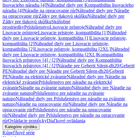
lisovacieho náradia [4]
Náhradné diely pre Kompatibilita lisovacieho
náradia [4]
Náradie na opracovanie rúr
Náhradné diely pre Náradie
na opracovanie rúr
Zátky pre tlakovú skúšku
Náhradné diely pre
Zátky pre tlakovú skúšku
Skúšobné
prostriedky
Príslušenstvo
Lisovacie prístroje
Náhradné diely pre
Lisovacie prístroje
Lisovacie prístroje, kompatibilita [1]
Náhradné
diely pre Lisovacie prístroje, kompatibilita [1]
Lisovacie prístroje,
kompatibilita [2]
Náhradné diely pre Lisovacie prístroje,
kompatibilita [2]
Lisovacie prístroje, kompatibilita [2XL]
Náhradné
diely pre Lisovacie prístroje, kompatibilita [2XL]
Kompatibilita
lisovacích prístrojov [4] / [2]
Náhradné diely pre Kompatibilita
lisovacích prístrojov [4] / [2]
Náradie pre Geberit Silent-db20/Geberit
PE
Náhradné diely pre Náradie pre Geberit Silent-db20/Geberit
PE
Náradie na elektrické zváranie
Náhradné diely pre Náradie na
elektrické zváranie
Príslušenstvo pre náradie na elektrické
zváranie
Náradie na zváranie natupo
Náhradné diely pre Náradie na
zváranie natupo
Príslušenstvo pre náradie na zváranie
natupo
Náhradné diely pre Príslušenstvo pre náradie na zváranie
natupo
Náradie na opracovanie rúr
Náhradné diely pre Náradie na
opracovanie rúr
Príslušenstvo pre náradie na opracovanie
rúr
Náhradné diely pre Príslušenstvo pre náradie na opracovanie
rúr
Ovládacie pomôcky
Diaľkové ovládania
Kategórie výrobku
Kúpeľňové série