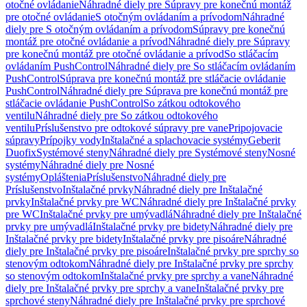
otočné ovládanie
Náhradné diely pre Súpravy pre konečnú montáž
pre otočné ovládanie
S otočným ovládaním a prívodom
Náhradné
diely pre S otočným ovládaním a prívodom
Súpravy pre konečnú
montáž pre otočné ovládanie a prívod
Náhradné diely pre Súpravy
pre konečnú montáž pre otočné ovládanie a prívod
So stláčacím
ovládaním PushControl
Náhradné diely pre So stláčacím ovládaním
PushControl
Súprava pre konečnú montáž pre stláčacie ovládanie
PushControl
Náhradné diely pre Súprava pre konečnú montáž pre
stláčacie ovládanie PushControl
So zátkou odtokového
ventilu
Náhradné diely pre So zátkou odtokového
ventilu
Príslušenstvo pre odtokové súpravy pre vane
Pripojovacie
súpravy
Prípojky vody
Inštalačné a splachovacie systémy
Geberit
Duofix
Systémové steny
Náhradné diely pre Systémové steny
Nosné
systémy
Náhradné diely pre Nosné
systémy
Opláštenia
Príslušenstvo
Náhradné diely pre
Príslušenstvo
Inštalačné prvky
Náhradné diely pre Inštalačné
prvky
Inštalačné prvky pre WC
Náhradné diely pre Inštalačné prvky
pre WC
Inštalačné prvky pre umývadlá
Náhradné diely pre Inštalačné
prvky pre umývadlá
Inštalačné prvky pre bidety
Náhradné diely pre
Inštalačné prvky pre bidety
Inštalačné prvky pre pisoáre
Náhradné
diely pre Inštalačné prvky pre pisoáre
Inštalačné prvky pre sprchy so
stenovým odtokom
Náhradné diely pre Inštalačné prvky pre sprchy
so stenovým odtokom
Inštalačné prvky pre sprchy a vane
Náhradné
diely pre Inštalačné prvky pre sprchy a vane
Inštalačné prvky pre
sprchové steny
Náhradné diely pre Inštalačné prvky pre sprchové