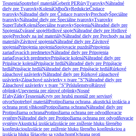
Tesnenia
Spotrebný materiál
Geberit PE
Rúry
Tvarovky
Náhradné
diely pre Tvarovky
Kolená
Odbočky
Redukcie
Čistiace
tvarovky
Náhradné diely pre Čistiace tvarovky
Prechody
Špeciálne
tvarovky
Náhradné diely pre Špeciálne tvarovky
Tvarovky
SuperTube
Kolená
Špeciálne tvarovky
Spojenia
Náhradné diely pre
Spojenia
Zvárané spoje
Hrdlové spoje
Náhradné diely pre Hrdlové
spoje
Prechody na iné materiály
Náhradné diely pre Prechody na iné
materiály
Závitové spojenia
Náhradné diely pre Závitové
spojenia
Pripojenia spojenia
Spojovacie puzdrá
Pripojenia
zariaďovacích predmetov
Náhradné diely pre Pripojenia
zariaďovacích predmetov
Pripájacie kolená
Náhradné diely pre
Pripájacie kolená
Pripájacie hrdlá
Náhradné diely pre Pripájacie
hrdlá
Pripájacie hrdlá
Náhradné diely pre Pripájacie hrdlá
Rúrkové
zápachové uzávierky
Náhradné diely pre Rúrkové zápachové
uzávierky
Zápachové uzávierky v tvare "S"
Náhradné diely pre
Zápachové uzávierky v tvare "S"
Príslušenstvo
Rúrové
objímky
Upevnenia pre rúrové objímky
Nosné
žľaby
Zátky
Tesnenia
Kryty pre hrubú montáž pre servisný
otvor
Spotrebný materiál
Protipožiarna ochrana, akustická izolácia a
ochrana proti vlhkosti
Protipožiarna ochrana
Náhradné diely pre
Protipožiarna ochrana
Protipožiarna ochrana pre odvodňovacie
systémy
Náhradné diely pre Protipožiarna ochrana pre odvodňovacie
systémy
Akustická izolácia
Izolácie pre zníženie hluku šíreného
konštrukciou
Izolácie pre zníženie hluku šíreného konštrukciou a
izolácia hluku šíriaceho sa vzduchom
Ochrana proti