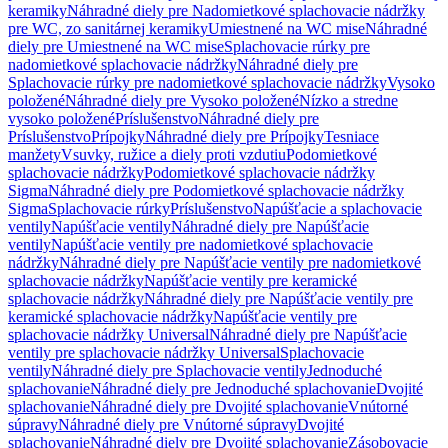
keramiky
Náhradné diely pre Nadomietkové splachovacie nádržky
pre WC, zo sanitárnej keramiky
Umiestnené na WC mise
Náhradné
diely pre Umiestnené na WC mise
Splachovacie rúrky pre
nadomietkové splachovacie nádržky
Náhradné diely pre
Splachovacie rúrky pre nadomietkové splachovacie nádržky
Vysoko
položené
Náhradné diely pre Vysoko položené
Nízko a stredne
vysoko položené
Príslušenstvo
Náhradné diely pre
Príslušenstvo
Prípojky
Náhradné diely pre Prípojky
Tesniace
manžety
Vsuvky, ružice a diely proti vzdutiu
Podomietkové
splachovacie nádržky
Podomietkové splachovacie nádržky
Sigma
Náhradné diely pre Podomietkové splachovacie nádržky
Sigma
Splachovacie rúrky
Príslušenstvo
Napúšťacie a splachovacie
ventily
Napúšťacie ventily
Náhradné diely pre Napúšťacie
ventily
Napúšťacie ventily pre nadomietkové splachovacie
nádržky
Náhradné diely pre Napúšťacie ventily pre nadomietkové
splachovacie nádržky
Napúšťacie ventily pre keramické
splachovacie nádržky
Náhradné diely pre Napúšťacie ventily pre
keramické splachovacie nádržky
Napúšťacie ventily pre
splachovacie nádržky Universal
Náhradné diely pre Napúšťacie
ventily pre splachovacie nádržky Universal
Splachovacie
ventily
Náhradné diely pre Splachovacie ventily
Jednoduché
splachovanie
Náhradné diely pre Jednoduché splachovanie
Dvojité
splachovanie
Náhradné diely pre Dvojité splachovanie
Vnútorné
súpravy
Náhradné diely pre Vnútorné súpravy
Dvojité
splachovanie
Náhradné diely pre Dvojité splachovanie
Zásobovacie