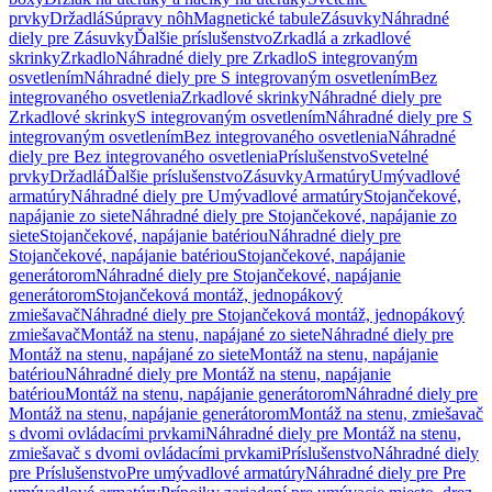
prvky
Držadlá
Súpravy nôh
Magnetické tabule
Zásuvky
Náhradné
diely pre Zásuvky
Ďalšie príslušenstvo
Zrkadlá a zrkadlové
skrinky
Zrkadlo
Náhradné diely pre Zrkadlo
S integrovaným
osvetlením
Náhradné diely pre S integrovaným osvetlením
Bez
integrovaného osvetlenia
Zrkadlové skrinky
Náhradné diely pre
Zrkadlové skrinky
S integrovaným osvetlením
Náhradné diely pre S
integrovaným osvetlením
Bez integrovaného osvetlenia
Náhradné
diely pre Bez integrovaného osvetlenia
Príslušenstvo
Svetelné
prvky
Držadlá
Ďalšie príslušenstvo
Zásuvky
Armatúry
Umývadlové
armatúry
Náhradné diely pre Umývadlové armatúry
Stojančekové,
napájanie zo siete
Náhradné diely pre Stojančekové, napájanie zo
siete
Stojančekové, napájanie batériou
Náhradné diely pre
Stojančekové, napájanie batériou
Stojančekové, napájanie
generátorom
Náhradné diely pre Stojančekové, napájanie
generátorom
Stojančeková montáž, jednopákový
zmiešavač
Náhradné diely pre Stojančeková montáž, jednopákový
zmiešavač
Montáž na stenu, napájané zo siete
Náhradné diely pre
Montáž na stenu, napájané zo siete
Montáž na stenu, napájanie
batériou
Náhradné diely pre Montáž na stenu, napájanie
batériou
Montáž na stenu, napájanie generátorom
Náhradné diely pre
Montáž na stenu, napájanie generátorom
Montáž na stenu, zmiešavač
s dvomi ovládacími prvkami
Náhradné diely pre Montáž na stenu,
zmiešavač s dvomi ovládacími prvkami
Príslušenstvo
Náhradné diely
pre Príslušenstvo
Pre umývadlové armatúry
Náhradné diely pre Pre