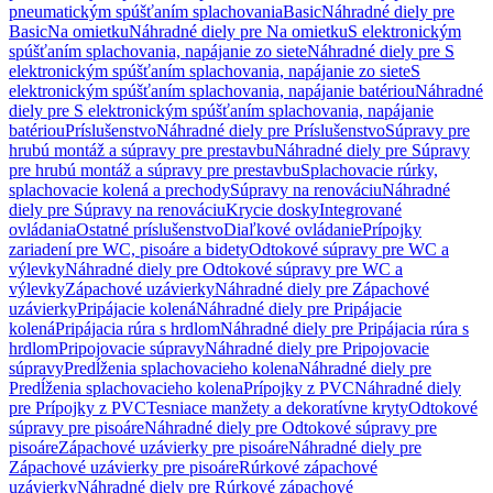
pneumatickým spúšťaním splachovania
Basic
Náhradné diely pre
Basic
Na omietku
Náhradné diely pre Na omietku
S elektronickým
spúšťaním splachovania, napájanie zo siete
Náhradné diely pre S
elektronickým spúšťaním splachovania, napájanie zo siete
S
elektronickým spúšťaním splachovania, napájanie batériou
Náhradné
diely pre S elektronickým spúšťaním splachovania, napájanie
batériou
Príslušenstvo
Náhradné diely pre Príslušenstvo
Súpravy pre
hrubú montáž a súpravy pre prestavbu
Náhradné diely pre Súpravy
pre hrubú montáž a súpravy pre prestavbu
Splachovacie rúrky,
splachovacie kolená a prechody
Súpravy na renováciu
Náhradné
diely pre Súpravy na renováciu
Krycie dosky
Integrované
ovládania
Ostatné príslušenstvo
Diaľkové ovládanie
Prípojky
zariadení pre WC, pisoáre a bidety
Odtokové súpravy pre WC a
výlevky
Náhradné diely pre Odtokové súpravy pre WC a
výlevky
Zápachové uzávierky
Náhradné diely pre Zápachové
uzávierky
Pripájacie kolená
Náhradné diely pre Pripájacie
kolená
Pripájacia rúra s hrdlom
Náhradné diely pre Pripájacia rúra s
hrdlom
Pripojovacie súpravy
Náhradné diely pre Pripojovacie
súpravy
Predĺženia splachovacieho kolena
Náhradné diely pre
Predĺženia splachovacieho kolena
Prípojky z PVC
Náhradné diely
pre Prípojky z PVC
Tesniace manžety a dekoratívne kryty
Odtokové
súpravy pre pisoáre
Náhradné diely pre Odtokové súpravy pre
pisoáre
Zápachové uzávierky pre pisoáre
Náhradné diely pre
Zápachové uzávierky pre pisoáre
Rúrkové zápachové
uzávierky
Náhradné diely pre Rúrkové zápachové