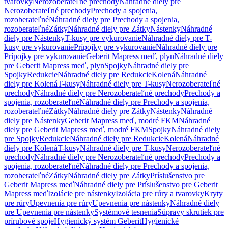
tvarovky
Nerozoberateľné prechody
Náhradné diely pre
Nerozoberateľné prechody
Prechody a spojenia,
rozoberateľné
Náhradné diely pre Prechody a spojenia,
rozoberateľné
Zátky
Náhradné diely pre Zátky
Nástenky
Náhradné
diely pre Nástenky
T-kusy pre vykurovanie
Náhradné diely pre T-
kusy pre vykurovanie
Prípojky pre vykurovanie
Náhradné diely pre
Prípojky pre vykurovanie
Geberit Mapress meď, plyn
Náhradné diely
pre Geberit Mapress meď, plyn
Spojky
Náhradné diely pre
Spojky
Redukcie
Náhradné diely pre Redukcie
Kolená
Náhradné
diely pre Kolená
T-kusy
Náhradné diely pre T-kusy
Nerozoberateľné
prechody
Náhradné diely pre Nerozoberateľné prechody
Prechody a
spojenia, rozoberateľné
Náhradné diely pre Prechody a spojenia,
rozoberateľné
Zátky
Náhradné diely pre Zátky
Nástenky
Náhradné
diely pre Nástenky
Geberit Mapress meď, modré FKM
Náhradné
diely pre Geberit Mapress meď, modré FKM
Spojky
Náhradné diely
pre Spojky
Redukcie
Náhradné diely pre Redukcie
Kolená
Náhradné
diely pre Kolená
T-kusy
Náhradné diely pre T-kusy
Nerozoberateľné
prechody
Náhradné diely pre Nerozoberateľné prechody
Prechody a
spojenia, rozoberateľné
Náhradné diely pre Prechody a spojenia,
rozoberateľné
Zátky
Náhradné diely pre Zátky
Príslušenstvo pre
Geberit Mapress meď
Náhradné diely pre Príslušenstvo pre Geberit
Mapress meď
Izolácie pre nástenky
Izolácia pre rúry a tvarovky
Kryty
pre rúry
Upevnenia pre rúry
Upevnenia pre nástenky
Náhradné diely
pre Upevnenia pre nástenky
Systémové tesnenia
Súpravy skrutiek pre
prírubové spoje
Hygienický systém Geberit
Hygienické