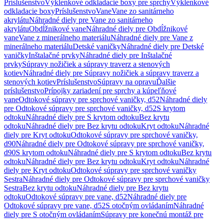
Príslušenstvo
Výklenkové odkladacie boxy pre sprchy
Výklenkové
odkladacie boxy
Príslušenstvo
Vane
Vane zo sanitárneho
akrylátu
Náhradné diely pre Vane zo sanitárneho
akrylátu
Obdĺžnikové vane
Náhradné diely pre Obdĺžnikové
vane
Vane z minerálneho materiálu
Náhradné diely pre Vane z
minerálneho materiálu
Detské vaničky
Náhradné diely pre Detské
vaničky
Inštalačné prvky
Náhradné diely pre Inštalačné
prvky
Súpravy nožičiek a súpravy traverz a stenových
kotiev
Náhradné diely pre Súpravy nožičiek a súpravy traverz a
stenových kotiev
Príslušenstvo
Súpravy na opravu
Ďalšie
príslušenstvo
Prípojky zariadení pre sprchy a kúpeľňové
vane
Odtokové súpravy pre sprchové vaničky, d52
Náhradné diely
pre Odtokové súpravy pre sprchové vaničky, d52
S krytom
odtoku
Náhradné diely pre S krytom odtoku
Bez krytu
odtoku
Náhradné diely pre Bez krytu odtoku
Kryt odtoku
Náhradné
diely pre Kryt odtoku
Odtokové súpravy pre sprchové vaničky,
d90
Náhradné diely pre Odtokové súpravy pre sprchové vaničky,
d90
S krytom odtoku
Náhradné diely pre S krytom odtoku
Bez krytu
odtoku
Náhradné diely pre Bez krytu odtoku
Kryt odtoku
Náhradné
diely pre Kryt odtoku
Odtokové súpravy pre sprchové vaničky
Sestra
Náhradné diely pre Odtokové súpravy pre sprchové vaničky
Sestra
Bez krytu odtoku
Náhradné diely pre Bez krytu
odtoku
Odtokové súpravy pre vane, d52
Náhradné diely pre
Odtokové súpravy pre vane, d52
S otočným ovládaním
Náhradné
diely pre S otočným ovládaním
Súpravy pre konečnú montáž pre