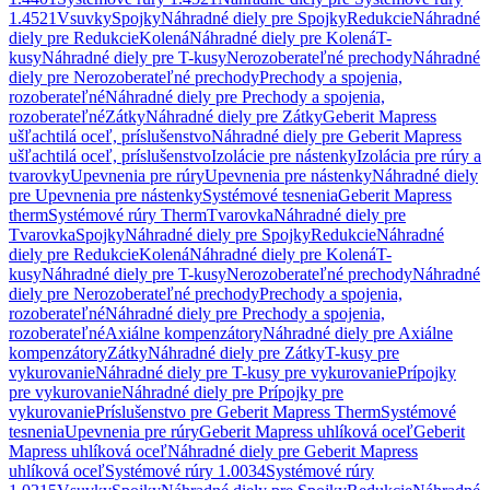
1.4521
Vsuvky
Spojky
Náhradné diely pre Spojky
Redukcie
Náhradné
diely pre Redukcie
Kolená
Náhradné diely pre Kolená
T-
kusy
Náhradné diely pre T-kusy
Nerozoberateľné prechody
Náhradné
diely pre Nerozoberateľné prechody
Prechody a spojenia,
rozoberateľné
Náhradné diely pre Prechody a spojenia,
rozoberateľné
Zátky
Náhradné diely pre Zátky
Geberit Mapress
ušľachtilá oceľ, príslušenstvo
Náhradné diely pre Geberit Mapress
ušľachtilá oceľ, príslušenstvo
Izolácie pre nástenky
Izolácia pre rúry a
tvarovky
Upevnenia pre rúry
Upevnenia pre nástenky
Náhradné diely
pre Upevnenia pre nástenky
Systémové tesnenia
Geberit Mapress
therm
Systémové rúry Therm
Tvarovka
Náhradné diely pre
Tvarovka
Spojky
Náhradné diely pre Spojky
Redukcie
Náhradné
diely pre Redukcie
Kolená
Náhradné diely pre Kolená
T-
kusy
Náhradné diely pre T-kusy
Nerozoberateľné prechody
Náhradné
diely pre Nerozoberateľné prechody
Prechody a spojenia,
rozoberateľné
Náhradné diely pre Prechody a spojenia,
rozoberateľné
Axiálne kompenzátory
Náhradné diely pre Axiálne
kompenzátory
Zátky
Náhradné diely pre Zátky
T-kusy pre
vykurovanie
Náhradné diely pre T-kusy pre vykurovanie
Prípojky
pre vykurovanie
Náhradné diely pre Prípojky pre
vykurovanie
Príslušenstvo pre Geberit Mapress Therm
Systémové
tesnenia
Upevnenia pre rúry
Geberit Mapress uhlíková oceľ
Geberit
Mapress uhlíková oceľ
Náhradné diely pre Geberit Mapress
uhlíková oceľ
Systémové rúry 1.0034
Systémové rúry