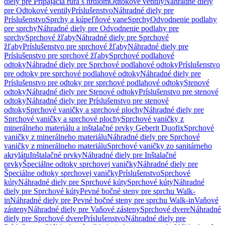
diely pre Pripájacia rúra s hrdlom
Odtokové ventily
Náhradné diely
pre Odtokové ventily
Príslušenstvo
Náhradné diely pre
Príslušenstvo
Sprchy a kúpeľňové vane
Sprchy
Odvodnenie podlahy
pre sprchy
Náhradné diely pre Odvodnenie podlahy pre
sprchy
Sprchové žľaby
Náhradné diely pre Sprchové
žľaby
Príslušenstvo pre sprchové žľaby
Náhradné diely pre
Príslušenstvo pre sprchové žľaby
Sprchové podlahové
odtoky
Náhradné diely pre Sprchové podlahové odtoky
Príslušenstvo
pre odtoky pre sprchové podlahové odtoky
Náhradné diely pre
Príslušenstvo pre odtoky pre sprchové podlahové odtoky
Stenové
odtoky
Náhradné diely pre Stenové odtoky
Príslušenstvo pre stenové
odtoky
Náhradné diely pre Príslušenstvo pre stenové
odtoky
Sprchové vaničky a sprchové plochy
Náhradné diely pre
Sprchové vaničky a sprchové plochy
Sprchové vaničky z
minerálneho materiálu a inštalačné prvky Geberit Duofix
Sprchové
vaničky z minerálneho materiálu
Náhradné diely pre Sprchové
vaničky z minerálneho materiálu
Sprchové vaničky zo sanitárneho
akrylátu
Inštalačné prvky
Náhradné diely pre Inštalačné
prvky
Špeciálne odtoky sprchovej vaničky
Náhradné diely pre
Špeciálne odtoky sprchovej vaničky
Príslušenstvo
Sprchové
kúty
Náhradné diely pre Sprchové kúty
Sprchové kúty
Náhradné
diely pre Sprchové kúty
Pevné bočné steny pre sprchu Walk-
in
Náhradné diely pre Pevné bočné steny pre sprchu Walk-in
Vaňové
zásteny
Náhradné diely pre Vaňové zásteny
Sprchové dvere
Náhradné
diely pre Sprchové dvere
Príslušenstvo
Náhradné diely pre