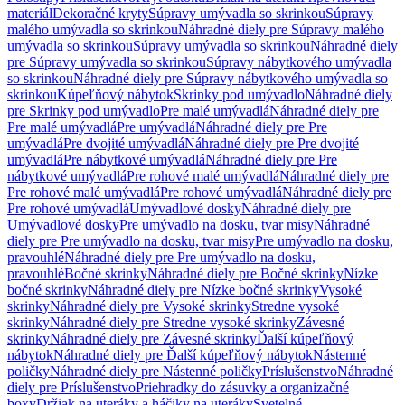
materiál
Dekoračné kryty
Súpravy umývadla so skrinkou
Súpravy
malého umývadla so skrinkou
Náhradné diely pre Súpravy malého
umývadla so skrinkou
Súpravy umývadla so skrinkou
Náhradné diely
pre Súpravy umývadla so skrinkou
Súpravy nábytkového umývadla
so skrinkou
Náhradné diely pre Súpravy nábytkového umývadla so
skrinkou
Kúpeľňový nábytok
Skrinky pod umývadlo
Náhradné diely
pre Skrinky pod umývadlo
Pre malé umývadlá
Náhradné diely pre
Pre malé umývadlá
Pre umývadlá
Náhradné diely pre Pre
umývadlá
Pre dvojité umývadlá
Náhradné diely pre Pre dvojité
umývadlá
Pre nábytkové umývadlá
Náhradné diely pre Pre
nábytkové umývadlá
Pre rohové malé umývadlá
Náhradné diely pre
Pre rohové malé umývadlá
Pre rohové umývadlá
Náhradné diely pre
Pre rohové umývadlá
Umývadlové dosky
Náhradné diely pre
Umývadlové dosky
Pre umývadlo na dosku, tvar misy
Náhradné
diely pre Pre umývadlo na dosku, tvar misy
Pre umývadlo na dosku,
pravouhlé
Náhradné diely pre Pre umývadlo na dosku,
pravouhlé
Bočné skrinky
Náhradné diely pre Bočné skrinky
Nízke
bočné skrinky
Náhradné diely pre Nízke bočné skrinky
Vysoké
skrinky
Náhradné diely pre Vysoké skrinky
Stredne vysoké
skrinky
Náhradné diely pre Stredne vysoké skrinky
Závesné
skrinky
Náhradné diely pre Závesné skrinky
Ďalší kúpeľňový
nábytok
Náhradné diely pre Ďalší kúpeľňový nábytok
Nástenné
poličky
Náhradné diely pre Nástenné poličky
Príslušenstvo
Náhradné
diely pre Príslušenstvo
Priehradky do zásuvky a organizačné
boxy
Držiak na uteráky a háčiky na uteráky
Svetelné