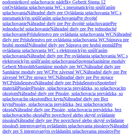
podomietkové splachovacie nádržky Geberit Sigma 12
cm
Ovládania splachovania WC s pneumatickým spúšťaním
splachovania
Náhradné diely pre Ovládania splachovania WC s
pneumatickým spúšťaním splachovania
Pre dvojité
splachovanie
Náhradné diely pre Pre dvojité splachovanie
Pre
jednoduché splachovanie
Náhradné diely pre Pre jednoduché
splachovanie
Príslušenstvo pre ovládania splachovania WC
Náhradné
diely pre Príslušenstvo pre ovládania splachovania WC
Súprava pre
hrubú montáž
Náhradné diely pre Súprava pre hrubú montáž
Pre
ovládania splachovania WC s elektronickým spúšťaním
splachovania
Náhradné diely pre Pre ovládania splachovania WC s
elektronickým spúšťaním splachovania
Spojenia
Sanitárne moduly
Geberit Monolith
Sanitárne moduly pre WC
Náhradné diely pre
Sanitárne moduly pre WC
Pre závesné WC
Náhradné diely pre Pre
závesné WC
Pre stojace WC
Náhradné diely pre Pre stojace
WC
Príslušenstvo
Náhradné diely pre Príslušenstvo
Spotrebný
materiál
Pisoáre
Pisoáre, splachovacia prevádzka, so splachovacím
okrajom
Náhradné diely pre Pisoáre, splachovacia prevádzka, so
splachovacím okrajom
Bez krytu
Náhradné diely pre Bez
krytu
Pisoáre, splachovacia prevádzka, bez splachovacieho
okraja
Náhradné diely pre Pisoáre, splachovacia prevádzka, bez
splachovacieho okraja
Pre povrchové alebo skryté ovládanie
pisoára
Náhradné diely pre Pre povrchové alebo skryté ovládanie
pisoára
S integrovaným ovládaním splachovania pisoárov
Náhradné
diely pre S integrovaným ovládaním splachovania pisoárov
Pre