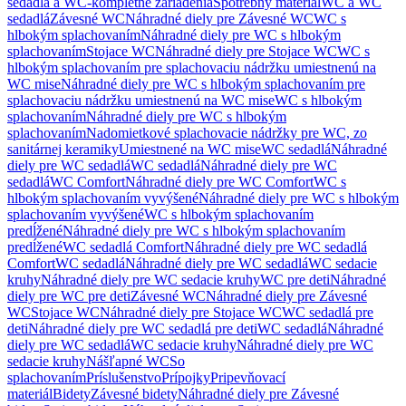
sedadlá a WC-kompletné zariadenia
Spotrebný materiál
WC a WC
sedadlá
Závesné WC
Náhradné diely pre Závesné WC
WC s
hlbokým splachovaním
Náhradné diely pre WC s hlbokým
splachovaním
Stojace WC
Náhradné diely pre Stojace WC
WC s
hlbokým splachovaním pre splachovaciu nádržku umiestnenú na
WC mise
Náhradné diely pre WC s hlbokým splachovaním pre
splachovaciu nádržku umiestnenú na WC mise
WC s hlbokým
splachovaním
Náhradné diely pre WC s hlbokým
splachovaním
Nadomietkové splachovacie nádržky pre WC, zo
sanitárnej keramiky
Umiestnené na WC mise
WC sedadlá
Náhradné
diely pre WC sedadlá
WC sedadlá
Náhradné diely pre WC
sedadlá
WC Comfort
Náhradné diely pre WC Comfort
WC s
hlbokým splachovaním vyvýšené
Náhradné diely pre WC s hlbokým
splachovaním vyvýšené
WC s hlbokým splachovaním
predĺžené
Náhradné diely pre WC s hlbokým splachovaním
predĺžené
WC sedadlá Comfort
Náhradné diely pre WC sedadlá
Comfort
WC sedadlá
Náhradné diely pre WC sedadlá
WC sedacie
kruhy
Náhradné diely pre WC sedacie kruhy
WC pre deti
Náhradné
diely pre WC pre deti
Závesné WC
Náhradné diely pre Závesné
WC
Stojace WC
Náhradné diely pre Stojace WC
WC sedadlá pre
deti
Náhradné diely pre WC sedadlá pre deti
WC sedadlá
Náhradné
diely pre WC sedadlá
WC sedacie kruhy
Náhradné diely pre WC
sedacie kruhy
Nášľapné WC
So
splachovaním
Príslušenstvo
Prípojky
Pripevňovací
materiál
Bidety
Závesné bidety
Náhradné diely pre Závesné