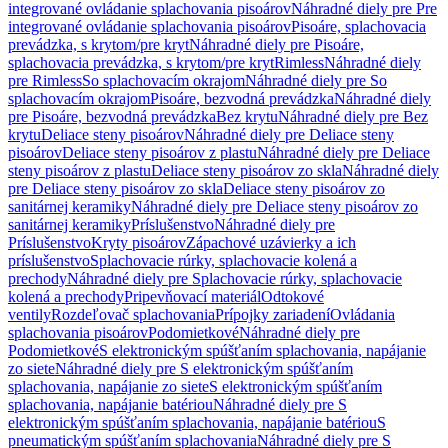
integrované ovládanie splachovania pisoárov
Náhradné diely pre Pre
integrované ovládanie splachovania pisoárov
Pisoáre, splachovacia
prevádzka, s krytom/pre kryt
Náhradné diely pre Pisoáre,
splachovacia prevádzka, s krytom/pre kryt
Rimless
Náhradné diely
pre Rimless
So splachovacím okrajom
Náhradné diely pre So
splachovacím okrajom
Pisoáre, bezvodná prevádzka
Náhradné diely
pre Pisoáre, bezvodná prevádzka
Bez krytu
Náhradné diely pre Bez
krytu
Deliace steny pisoárov
Náhradné diely pre Deliace steny
pisoárov
Deliace steny pisoárov z plastu
Náhradné diely pre Deliace
steny pisoárov z plastu
Deliace steny pisoárov zo skla
Náhradné diely
pre Deliace steny pisoárov zo skla
Deliace steny pisoárov zo
sanitárnej keramiky
Náhradné diely pre Deliace steny pisoárov zo
sanitárnej keramiky
Príslušenstvo
Náhradné diely pre
Príslušenstvo
Kryty pisoárov
Zápachové uzávierky a ich
príslušenstvo
Splachovacie rúrky, splachovacie kolená a
prechody
Náhradné diely pre Splachovacie rúrky, splachovacie
kolená a prechody
Pripevňovací materiál
Odtokové
ventily
Rozdeľovač splachovania
Prípojky zariadení
Ovládania
splachovania pisoárov
Podomietkové
Náhradné diely pre
Podomietkové
S elektronickým spúšťaním splachovania, napájanie
zo siete
Náhradné diely pre S elektronickým spúšťaním
splachovania, napájanie zo siete
S elektronickým spúšťaním
splachovania, napájanie batériou
Náhradné diely pre S
elektronickým spúšťaním splachovania, napájanie batériou
S
pneumatickým spúšťaním splachovania
Náhradné diely pre S