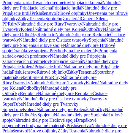
Pripojenia zariaďovacích predmetov
Pripájacie kolená
Náhradné
diely pre Pripájacie kolená
Pripájacie hrdlá
Náhradné diely pre
Pripájacie hrdlá
Príslušenstvo
Rúrové objímky
Upevnenia pre rúrové
objímky
Zátky
Tesnenia
Spotrebný materiál
Geberit Silent-
PP
Rúry
Náhradné diely pre Rúry
Tvarovky
Náhradné diely pre
Tvarovky
Kolená
Náhradné diely pre Kolená
Odbočky
Náhradné
diely pre Odbočky
Redukcie
Náhradné diely pre Redukcie
Čistiace
tvarovky
Náhradné diely pre Čistiace tvarovky
Spojenia
Náhradné
diely pre Spojenia
Hrdlové spoje
Náhradné diely pre Hrdlové
spoje
Drapákové spojenia
Prechody na iné materiály
Pripojenia
zariaďovacích predmetov
Náhradné diely pre Pripojenia
zariaďovacích predmetov
Pripájacie kolená
Náhradné diely pre
Pripájacie kolená
Pripájacie hrdlá
Náhradné diely pre Pripájacie
hrdlá
Príslušenstvo
Rúrové objímky
Zátky
Tesnenia
Spotrebný
materiál
Geberit Silent-Pro
Rúry
Náhradné diely pre
Rúry
Tvarovky
Náhradné diely pre Tvarovky
Kolená
Náhradné diely
pre Kolená
Odbočky
Náhradné diely pre
Odbočky
Redukcie
Náhradné diely pre Redukcie
Čistiace
tvarovky
Náhradné diely pre Čistiace tvarovky
Tvarovky
SuperTube
Náhradné diely pre Tvarovky
SuperTube
Kolená
Náhradné diely pre Kolená
Odbočky
Náhradné
diely pre Odbočky
Spojenia
Náhradné diely pre Spojenia
Hrdlové
spoje
Náhradné diely pre Hrdlové spoje
Drapákové
spojenia
Prechody na iné materiály
Príslušenstvo
Náhradné diely pre
Príslušenstvo
Rúrové objímky
Zátky
Tesnenia
Náhradné diely pre