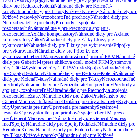
1.0215
Vsuvky
Spojky
Náhradné diely pre Spojky
Redukcie
Náhradné
diely pre Redukcie
Kolená
Náhradné diely pre Kolená
T-
kusy
Náhradné diely pre T-kusy
Krížové tvarovky
Náhradné diely pre
Krížové tvarovky
Nerozoberateľné prechody
Náhradné diely pre
Nerozoberateľné prechody
Prechody a spojenia,
rozoberateľné
Náhradné diely pre Prechody a spojenia,
rozoberateľné
Axiálne kompenzátory
Náhradné diely pre Axiálne
kompenzátory
Zátky
Náhradné diely pre Zátky
T-kusy pre
vykurovanie
Náhradné diely pre T-kusy pre vykurovanie
Prípojky
pre vykurovanie
Náhradné diely pre Prípojky pre
vykurovanie
Geberit Mapress uhlíková oceľ, modré FKM
Náhradné
diely pre Geberit Mapress uhlíková oceľ, modré FKM
Systémové
rúry 1.0034
Systémové rúry 1.0215
Vsuvky
Spojky
Náhradné diely
pre Spojky
Redukcie
Náhradné diely pre Redukcie
Kolená
Náhradné
diely pre Kolená
T-kusy
Náhradné diely pre T-kusy
Nerozoberateľné
prechody
Náhradné diely pre Nerozoberateľné prechody
Prechody a
spojenia, rozoberateľné
Náhradné diely pre Prechody a spojenia,
rozoberateľné
Zátky
Náhradné diely pre Zátky
Príslušenstvo pre
Geberit Mapress uhlíková oceľ
Izolácia pre rúry a tvarovky
Kryty pre
rúry
Upevnenia pre rúry
Upevnenia pre nástenky
Systémové
tesnenia
Súpravy skrutiek pre prírubové spoje
Geberit Mapress
meď
Geberit Mapress meď
Náhradné diely pre Geberit Mapress
meď
Spojky
Náhradné diely pre Spojky
Redukcie
Náhradné diely pre
Redukcie
Kolená
Náhradné diely pre Kolená
T-kusy
Náhradné diely
pre T-kusy
Krížové tvarovky
Náhradné diely pre Krížové