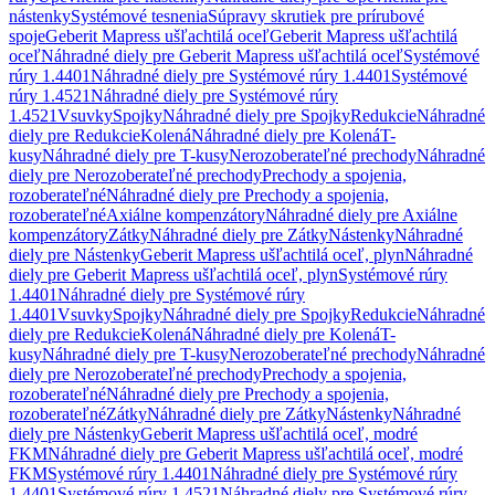
nástenky
Systémové tesnenia
Súpravy skrutiek pre prírubové
spoje
Geberit Mapress ušľachtilá oceľ
Geberit Mapress ušľachtilá
oceľ
Náhradné diely pre Geberit Mapress ušľachtilá oceľ
Systémové
rúry 1.4401
Náhradné diely pre Systémové rúry 1.4401
Systémové
rúry 1.4521
Náhradné diely pre Systémové rúry
1.4521
Vsuvky
Spojky
Náhradné diely pre Spojky
Redukcie
Náhradné
diely pre Redukcie
Kolená
Náhradné diely pre Kolená
T-
kusy
Náhradné diely pre T-kusy
Nerozoberateľné prechody
Náhradné
diely pre Nerozoberateľné prechody
Prechody a spojenia,
rozoberateľné
Náhradné diely pre Prechody a spojenia,
rozoberateľné
Axiálne kompenzátory
Náhradné diely pre Axiálne
kompenzátory
Zátky
Náhradné diely pre Zátky
Nástenky
Náhradné
diely pre Nástenky
Geberit Mapress ušľachtilá oceľ, plyn
Náhradné
diely pre Geberit Mapress ušľachtilá oceľ, plyn
Systémové rúry
1.4401
Náhradné diely pre Systémové rúry
1.4401
Vsuvky
Spojky
Náhradné diely pre Spojky
Redukcie
Náhradné
diely pre Redukcie
Kolená
Náhradné diely pre Kolená
T-
kusy
Náhradné diely pre T-kusy
Nerozoberateľné prechody
Náhradné
diely pre Nerozoberateľné prechody
Prechody a spojenia,
rozoberateľné
Náhradné diely pre Prechody a spojenia,
rozoberateľné
Zátky
Náhradné diely pre Zátky
Nástenky
Náhradné
diely pre Nástenky
Geberit Mapress ušľachtilá oceľ, modré
FKM
Náhradné diely pre Geberit Mapress ušľachtilá oceľ, modré
FKM
Systémové rúry 1.4401
Náhradné diely pre Systémové rúry
1.4401
Systémové rúry 1.4521
Náhradné diely pre Systémové rúry