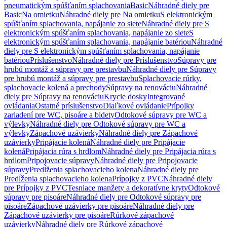
pneumatickým spúšťaním splachovania
Basic
Náhradné diely pre
Basic
Na omietku
Náhradné diely pre Na omietku
S elektronickým
spúšťaním splachovania, napájanie zo siete
Náhradné diely pre S
elektronickým spúšťaním splachovania, napájanie zo siete
S
elektronickým spúšťaním splachovania, napájanie batériou
Náhradné
diely pre S elektronickým spúšťaním splachovania, napájanie
batériou
Príslušenstvo
Náhradné diely pre Príslušenstvo
Súpravy pre
hrubú montáž a súpravy pre prestavbu
Náhradné diely pre Súpravy
pre hrubú montáž a súpravy pre prestavbu
Splachovacie rúrky,
splachovacie kolená a prechody
Súpravy na renováciu
Náhradné
diely pre Súpravy na renováciu
Krycie dosky
Integrované
ovládania
Ostatné príslušenstvo
Diaľkové ovládanie
Prípojky
zariadení pre WC, pisoáre a bidety
Odtokové súpravy pre WC a
výlevky
Náhradné diely pre Odtokové súpravy pre WC a
výlevky
Zápachové uzávierky
Náhradné diely pre Zápachové
uzávierky
Pripájacie kolená
Náhradné diely pre Pripájacie
kolená
Pripájacia rúra s hrdlom
Náhradné diely pre Pripájacia rúra s
hrdlom
Pripojovacie súpravy
Náhradné diely pre Pripojovacie
súpravy
Predĺženia splachovacieho kolena
Náhradné diely pre
Predĺženia splachovacieho kolena
Prípojky z PVC
Náhradné diely
pre Prípojky z PVC
Tesniace manžety a dekoratívne kryty
Odtokové
súpravy pre pisoáre
Náhradné diely pre Odtokové súpravy pre
pisoáre
Zápachové uzávierky pre pisoáre
Náhradné diely pre
Zápachové uzávierky pre pisoáre
Rúrkové zápachové
uzávierky
Náhradné diely pre Rúrkové zápachové