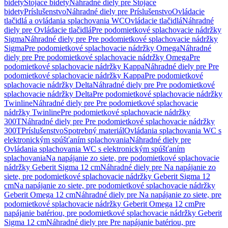
bidety
Stojace bidety
Náhradné diely pre Stojace
bidety
Príslušenstvo
Náhradné diely pre Príslušenstvo
Ovládacie
tlačidlá a ovládania splachovania WC
Ovládacie tlačidlá
Náhradné
diely pre Ovládacie tlačidlá
Pre podomietkové splachovacie nádržky
Sigma
Náhradné diely pre Pre podomietkové splachovacie nádržky
Sigma
Pre podomietkové splachovacie nádržky Omega
Náhradné
diely pre Pre podomietkové splachovacie nádržky Omega
Pre
podomietkové splachovacie nádržky Kappa
Náhradné diely pre Pre
podomietkové splachovacie nádržky Kappa
Pre podomietkové
splachovacie nádržky Delta
Náhradné diely pre Pre podomietkové
splachovacie nádržky Delta
Pre podomietkové splachovacie nádržky
Twinline
Náhradné diely pre Pre podomietkové splachovacie
nádržky Twinline
Pre podomietkové splachovacie nádržky
300T
Náhradné diely pre Pre podomietkové splachovacie nádržky
300T
Príslušenstvo
Spotrebný materiál
Ovládania splachovania WC s
elektronickým spúšťaním splachovania
Náhradné diely pre
Ovládania splachovania WC s elektronickým spúšťaním
splachovania
Na napájanie zo siete, pre podomietkové splachovacie
nádržky Geberit Sigma 12 cm
Náhradné diely pre Na napájanie zo
siete, pre podomietkové splachovacie nádržky Geberit Sigma 12
cm
Na napájanie zo siete, pre podomietkové splachovacie nádržky
Geberit Omega 12 cm
Náhradné diely pre Na napájanie zo siete, pre
podomietkové splachovacie nádržky Geberit Omega 12 cm
Pre
napájanie batériou, pre podomietkové splachovacie nádržky Geberit
Sigma 12 cm
Náhradné diely pre Pre napájanie batériou, pre