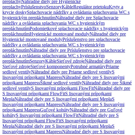
preplachy
Náhradné diely pre Hygienické
preplachy
Príslušenstvo
Senzory
Káble
Regulátor prietoku
Kryty a
krycie dosky
Splachovacie nádržky a ovládania splachovania WC s
hygienickým prepláchnutím
Náhradné diely pre Splachovacie
nádržky a ovládania splachovania WC s hygienickým
prepláchnutím
Podomietkové splachovacie nádržky s hygienickým
prepláchnutím
Hygienické montované moduly
Náhradné diely pre
Hygienické montované moduly
Príslušenstvo pre splachovacie
nádržky a ovládania splachovania WC s hygienickým
prepláchnutím
Náhradné diely pre Príslušenstvo pre splachovacie
nádržky a ovládania splachovania WC s hygienickým
prepláchnutím
Senzory
Káble
Sieťové zdroje
Náhradné diely pre
Sieťové zdroje
Sieťové komponenty
Potrubné armatúry
Priame
sedlové ventily
Náhradné diely pre Priame sedlové ventily
S
lisovanými prípojkami Mapress
Náhradné diely pre S lisovanými
prípojkami Mapress
Šikmé sedlové ventily
Náhradné diely pre Šikmé
sedlové ventily
S lisovanými prípojkami FlowFit
Náhradné diely pre
S lisovanými prípojkami FlowFit
S lisovanými prípojkami
Mepla
Náhradné diely pre S lisovanými prípojkami Mepla
S
lisovanými prípojkami Mapress
Náhradné diely pre S lisovanými
prípojkami Mapress
Guľové kohúty
Náhradné diely pre Guľové
kohúty
S lisovanými prípojkami FlowFit
Náhradné diely pre S
lisovanými prípojkami FlowFit
S lisovanými prípojkami
Mepla
Náhradné diely pre S lisovanými prípojkami Mepla
S
lisovanými prípojkami Mapress
Náhradné diely pre S lisovanými