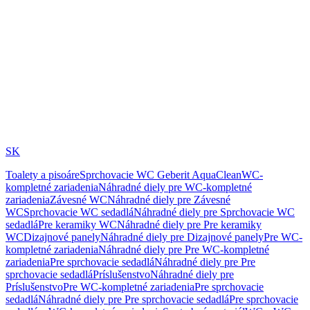
SK
Toalety a pisoáre
Sprchovacie WC Geberit AquaClean
WC-
kompletné zariadenia
Náhradné diely pre WC-kompletné
zariadenia
Závesné WC
Náhradné diely pre Závesné
WC
Sprchovacie WC sedadlá
Náhradné diely pre Sprchovacie WC
sedadlá
Pre keramiky WC
Náhradné diely pre Pre keramiky
WC
Dizajnové panely
Náhradné diely pre Dizajnové panely
Pre WC-
kompletné zariadenia
Náhradné diely pre Pre WC-kompletné
zariadenia
Pre sprchovacie sedadlá
Náhradné diely pre Pre
sprchovacie sedadlá
Príslušenstvo
Náhradné diely pre
Príslušenstvo
Pre WC-kompletné zariadenia
Pre sprchovacie
sedadlá
Náhradné diely pre Pre sprchovacie sedadlá
Pre sprchovacie