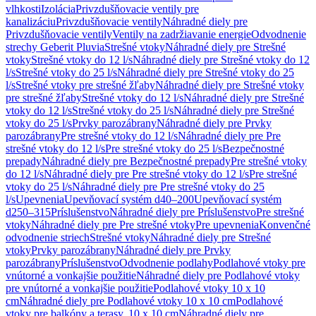
vlhkosti
Izolácia
Privzdušňovacie ventily pre
kanalizáciu
Privzdušňovacie ventily
Náhradné diely pre
Privzdušňovacie ventily
Ventily na zadržiavanie energie
Odvodnenie
strechy Geberit Pluvia
Strešné vtoky
Náhradné diely pre Strešné
vtoky
Strešné vtoky do 12 l/s
Náhradné diely pre Strešné vtoky do 12
l/s
Strešné vtoky do 25 l/s
Náhradné diely pre Strešné vtoky do 25
l/s
Strešné vtoky pre strešné žľaby
Náhradné diely pre Strešné vtoky
pre strešné žľaby
Strešné vtoky do 12 l/s
Náhradné diely pre Strešné
vtoky do 12 l/s
Strešné vtoky do 25 l/s
Náhradné diely pre Strešné
vtoky do 25 l/s
Prvky parozábrany
Náhradné diely pre Prvky
parozábrany
Pre strešné vtoky do 12 l/s
Náhradné diely pre Pre
strešné vtoky do 12 l/s
Pre strešné vtoky do 25 l/s
Bezpečnostné
prepady
Náhradné diely pre Bezpečnostné prepady
Pre strešné vtoky
do 12 l/s
Náhradné diely pre Pre strešné vtoky do 12 l/s
Pre strešné
vtoky do 25 l/s
Náhradné diely pre Pre strešné vtoky do 25
l/s
Upevnenia
Upevňovací systém d40–200
Upevňovací systém
d250–315
Príslušenstvo
Náhradné diely pre Príslušenstvo
Pre strešné
vtoky
Náhradné diely pre Pre strešné vtoky
Pre upevnenia
Konvenčné
odvodnenie striech
Strešné vtoky
Náhradné diely pre Strešné
vtoky
Prvky parozábrany
Náhradné diely pre Prvky
parozábrany
Príslušenstvo
Odvodnenie podlahy
Podlahové vtoky pre
vnútorné a vonkajšie použitie
Náhradné diely pre Podlahové vtoky
pre vnútorné a vonkajšie použitie
Podlahové vtoky 10 x 10
cm
Náhradné diely pre Podlahové vtoky 10 x 10 cm
Podlahové
vtoky pre balkóny a terasy, 10 x 10 cm
Náhradné diely pre