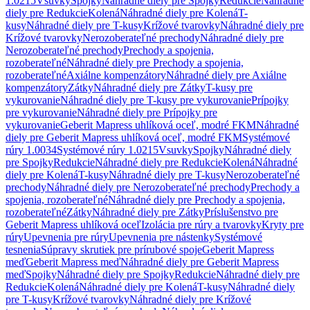
1.0215
Vsuvky
Spojky
Náhradné diely pre Spojky
Redukcie
Náhradné
diely pre Redukcie
Kolená
Náhradné diely pre Kolená
T-
kusy
Náhradné diely pre T-kusy
Krížové tvarovky
Náhradné diely pre
Krížové tvarovky
Nerozoberateľné prechody
Náhradné diely pre
Nerozoberateľné prechody
Prechody a spojenia,
rozoberateľné
Náhradné diely pre Prechody a spojenia,
rozoberateľné
Axiálne kompenzátory
Náhradné diely pre Axiálne
kompenzátory
Zátky
Náhradné diely pre Zátky
T-kusy pre
vykurovanie
Náhradné diely pre T-kusy pre vykurovanie
Prípojky
pre vykurovanie
Náhradné diely pre Prípojky pre
vykurovanie
Geberit Mapress uhlíková oceľ, modré FKM
Náhradné
diely pre Geberit Mapress uhlíková oceľ, modré FKM
Systémové
rúry 1.0034
Systémové rúry 1.0215
Vsuvky
Spojky
Náhradné diely
pre Spojky
Redukcie
Náhradné diely pre Redukcie
Kolená
Náhradné
diely pre Kolená
T-kusy
Náhradné diely pre T-kusy
Nerozoberateľné
prechody
Náhradné diely pre Nerozoberateľné prechody
Prechody a
spojenia, rozoberateľné
Náhradné diely pre Prechody a spojenia,
rozoberateľné
Zátky
Náhradné diely pre Zátky
Príslušenstvo pre
Geberit Mapress uhlíková oceľ
Izolácia pre rúry a tvarovky
Kryty pre
rúry
Upevnenia pre rúry
Upevnenia pre nástenky
Systémové
tesnenia
Súpravy skrutiek pre prírubové spoje
Geberit Mapress
meď
Geberit Mapress meď
Náhradné diely pre Geberit Mapress
meď
Spojky
Náhradné diely pre Spojky
Redukcie
Náhradné diely pre
Redukcie
Kolená
Náhradné diely pre Kolená
T-kusy
Náhradné diely
pre T-kusy
Krížové tvarovky
Náhradné diely pre Krížové