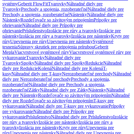
systémy
Geberit FlowFit
Tvarovky
Náhradné diely pre
Tvarovky
Prechody a spojenia, rozoberateľné
Náhradné diely pre
Prechody a spojenia, rozoberateľné
Nástenky
Náhradné diely pre
Nástenky
Rozdeľovače so závitovým pripojením
Prípojky pre
ohrievanie
Náhradné diely pre Prípojky pre
ohrievanie
Príslušenstvo
Izolácie pre rúry a tvarovky
Izolácie pre
nástenky
Izolácia pre rúry a tvarovky
Izolácia pre nástenky
Kryty pre
rúry
Upevnenia pre rúry
Upevnenia pre nástenky
Systémové
tesnenia
Súpravy skrutiek pre pripojenia prírubou
Geberit
Mepla
Viacvrstvové systémové rúry
Viacvrstvové systémové rúry pre
vykurovanie
Tvarovky
Náhradné diely pre
Tvarovky
Spojky
Náhradné diely pre Spojky
Redukcie
Náhradné
diely pre Redukcie
Kolená
Náhradné diely pre Kolená
T-
kusy
Náhradné diely pre T-kusy
Nerozoberateľné prechody
Náhradné
diely pre Nerozoberateľné prechody
Prechody a spojenia,
rozoberateľné
Náhradné diely pre Prechody a spojenia,
rozoberateľné
Zátky
Náhradné diely pre Zátky
Nástenky
Náhradné
diely pre Nástenky
Rozdeľovače so závitovým pripojením
Náhradné
diely pre Rozdeľovače so závitovým pripojením
T-kusy pre
vykurovanie
Náhradné diely pre T-kusy pre vykurovanie
Prípojky
pre vykurovanie
Náhradné diely pre Prípojky pre
vykurovanie
Príslušenstvo
Náhradné diely pre Príslušenstvo
Izolácie
pre rúry a tvarovky
Izolácie pre nástenky
Izolácia pre rúry a
tvarovky
Izolácia pre nástenky
Kryty pre rúry
Upevnenia pre
rúry
Upevnenia pre nástenky
Náhradné diely pre Upevnenia pre