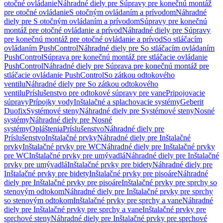
otočné ovládanie
Náhradné diely pre Súpravy pre konečnú montáž
pre otočné ovládanie
S otočným ovládaním a prívodom
Náhradné
diely pre S otočným ovládaním a prívodom
Súpravy pre konečnú
montáž pre otočné ovládanie a prívod
Náhradné diely pre Súpravy
pre konečnú montáž pre otočné ovládanie a prívod
So stláčacím
ovládaním PushControl
Náhradné diely pre So stláčacím ovládaním
PushControl
Súprava pre konečnú montáž pre stláčacie ovládanie
PushControl
Náhradné diely pre Súprava pre konečnú montáž pre
stláčacie ovládanie PushControl
So zátkou odtokového
ventilu
Náhradné diely pre So zátkou odtokového
ventilu
Príslušenstvo pre odtokové súpravy pre vane
Pripojovacie
súpravy
Prípojky vody
Inštalačné a splachovacie systémy
Geberit
Duofix
Systémové steny
Náhradné diely pre Systémové steny
Nosné
systémy
Náhradné diely pre Nosné
systémy
Opláštenia
Príslušenstvo
Náhradné diely pre
Príslušenstvo
Inštalačné prvky
Náhradné diely pre Inštalačné
prvky
Inštalačné prvky pre WC
Náhradné diely pre Inštalačné prvky
pre WC
Inštalačné prvky pre umývadlá
Náhradné diely pre Inštalačné
prvky pre umývadlá
Inštalačné prvky pre bidety
Náhradné diely pre
Inštalačné prvky pre bidety
Inštalačné prvky pre pisoáre
Náhradné
diely pre Inštalačné prvky pre pisoáre
Inštalačné prvky pre sprchy so
stenovým odtokom
Náhradné diely pre Inštalačné prvky pre sprchy
so stenovým odtokom
Inštalačné prvky pre sprchy a vane
Náhradné
diely pre Inštalačné prvky pre sprchy a vane
Inštalačné prvky pre
sprchové steny
Náhradné diely pre Inštalačné prvky pre sprchové