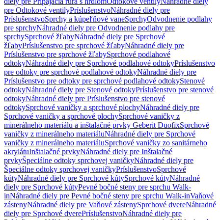
diely pre Pripájacia rúra s hrdlom
Odtokové ventily
Náhradné diely
pre Odtokové ventily
Príslušenstvo
Náhradné diely pre
Príslušenstvo
Sprchy a kúpeľňové vane
Sprchy
Odvodnenie podlahy
pre sprchy
Náhradné diely pre Odvodnenie podlahy pre
sprchy
Sprchové žľaby
Náhradné diely pre Sprchové
žľaby
Príslušenstvo pre sprchové žľaby
Náhradné diely pre
Príslušenstvo pre sprchové žľaby
Sprchové podlahové
odtoky
Náhradné diely pre Sprchové podlahové odtoky
Príslušenstvo
pre odtoky pre sprchové podlahové odtoky
Náhradné diely pre
Príslušenstvo pre odtoky pre sprchové podlahové odtoky
Stenové
odtoky
Náhradné diely pre Stenové odtoky
Príslušenstvo pre stenové
odtoky
Náhradné diely pre Príslušenstvo pre stenové
odtoky
Sprchové vaničky a sprchové plochy
Náhradné diely pre
Sprchové vaničky a sprchové plochy
Sprchové vaničky z
minerálneho materiálu a inštalačné prvky Geberit Duofix
Sprchové
vaničky z minerálneho materiálu
Náhradné diely pre Sprchové
vaničky z minerálneho materiálu
Sprchové vaničky zo sanitárneho
akrylátu
Inštalačné prvky
Náhradné diely pre Inštalačné
prvky
Špeciálne odtoky sprchovej vaničky
Náhradné diely pre
Špeciálne odtoky sprchovej vaničky
Príslušenstvo
Sprchové
kúty
Náhradné diely pre Sprchové kúty
Sprchové kúty
Náhradné
diely pre Sprchové kúty
Pevné bočné steny pre sprchu Walk-
in
Náhradné diely pre Pevné bočné steny pre sprchu Walk-in
Vaňové
zásteny
Náhradné diely pre Vaňové zásteny
Sprchové dvere
Náhradné
diely pre Sprchové dvere
Príslušenstvo
Náhradné diely pre