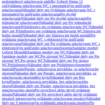
podomietkové splachovacie nádržky Geberit Sigma 12
cm
Ovládania splachovania WC s pneumatickým spúšťaním
splachovania
Náhradné diely pre Ovládania splachovania WC s
pneumatickým spúšťaním splachovania
Pre dvojité
splachovanie
Náhradné diely pre Pre dvojité splachovanie
Pre
jednoduché splachovanie
Náhradné diely pre Pre jednoduché
splachovanie
Príslušenstvo pre ovládania splachovania WC
Náhradné
diely pre Príslušenstvo pre ovládania splachovania WC
Súprava pre
hrubú montáž
Náhradné diely pre Súprava pre hrubú montáž
Pre
ovládania splachovania WC s elektronickým spúšťaním
splachovania
Náhradné diely pre Pre ovládania splachovania WC s
elektronickým spúšťaním splachovania
Spojenia
Sanitárne moduly
Geberit Monolith
Sanitárne moduly pre WC
Náhradné diely pre
Sanitárne moduly pre WC
Pre závesné WC
Náhradné diely pre Pre
závesné WC
Pre stojace WC
Náhradné diely pre Pre stojace
WC
Príslušenstvo
Náhradné diely pre Príslušenstvo
Spotrebný
materiál
Pisoáre
Pisoáre, splachovacia prevádzka, so splachovacím
okrajom
Náhradné diely pre Pisoáre, splachovacia prevádzka, so
splachovacím okrajom
Bez krytu
Náhradné diely pre Bez
krytu
Pisoáre, splachovacia prevádzka, bez splachovacieho
okraja
Náhradné diely pre Pisoáre, splachovacia prevádzka, bez
splachovacieho okraja
Pre povrchové alebo skryté ovládanie
pisoára
Náhradné diely pre Pre povrchové alebo skryté ovládanie
pisoára
S integrovaným ovládaním splachovania pisoárov
Náhradné
diely pre S integrovaným ovládaním splachovania pisoárov
Pre