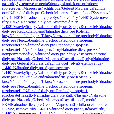
nástenky
Systémové tesnenia
Súpravy skrutiek pre prírubové
spoje
Geberit Mapress ušľachtilá oceľ
Geberit Mapress ušľachtilá
oceľ
Náhradné diely pre Geberit Mapress ušľachtilá oceľ
Systémové
rúry 1.4401
Náhradné diely pre Systémové rúry 1.4401
Systémové
rúry 1.4521
Náhradné diely pre Systémové rúry
1.4521
Vsuvky
Spojky
Náhradné diely pre Spojky
Redukcie
Náhradné
diely pre Redukcie
Kolená
Náhradné diely pre Kolená
T-
kusy
Náhradné diely pre T-kusy
Nerozoberateľné prechody
Náhradné
diely pre Nerozoberateľné prechody
Prechody a spojenia,
rozoberateľné
Náhradné diely pre Prechody a spojenia,
rozoberateľné
Axiálne kompenzátory
Náhradné diely pre Axiálne
kompenzátory
Zátky
Náhradné diely pre Zátky
Nástenky
Náhradné
diely pre Nástenky
Geberit Mapress ušľachtilá oceľ, plyn
Náhradné
diely pre Geberit Mapress ušľachtilá oceľ, plyn
Systémové rúry
1.4401
Náhradné diely pre Systémové rúry
1.4401
Vsuvky
Spojky
Náhradné diely pre Spojky
Redukcie
Náhradné
diely pre Redukcie
Kolená
Náhradné diely pre Kolená
T-
kusy
Náhradné diely pre T-kusy
Nerozoberateľné prechody
Náhradné
diely pre Nerozoberateľné prechody
Prechody a spojenia,
rozoberateľné
Náhradné diely pre Prechody a spojenia,
rozoberateľné
Zátky
Náhradné diely pre Zátky
Nástenky
Náhradné
diely pre Nástenky
Geberit Mapress ušľachtilá oceľ, modré
FKM
Náhradné diely pre Geberit Mapress ušľachtilá oceľ, modré
FKM
Systémové rúry 1.4401
Náhradné diely pre Systémové rúry
1.4401
Systémové rúry 1.4521
Náhradné diely pre Systémové rúry