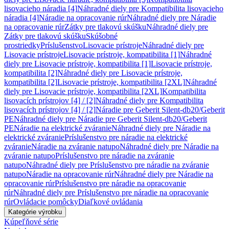
lisovacieho náradia [4]
Náhradné diely pre Kompatibilita lisovacieho
náradia [4]
Náradie na opracovanie rúr
Náhradné diely pre Náradie
na opracovanie rúr
Zátky pre tlakovú skúšku
Náhradné diely pre
Zátky pre tlakovú skúšku
Skúšobné
prostriedky
Príslušenstvo
Lisovacie prístroje
Náhradné diely pre
Lisovacie prístroje
Lisovacie prístroje, kompatibilita [1]
Náhradné
diely pre Lisovacie prístroje, kompatibilita [1]
Lisovacie prístroje,
kompatibilita [2]
Náhradné diely pre Lisovacie prístroje,
kompatibilita [2]
Lisovacie prístroje, kompatibilita [2XL]
Náhradné
diely pre Lisovacie prístroje, kompatibilita [2XL]
Kompatibilita
lisovacích prístrojov [4] / [2]
Náhradné diely pre Kompatibilita
lisovacích prístrojov [4] / [2]
Náradie pre Geberit Silent-db20/Geberit
PE
Náhradné diely pre Náradie pre Geberit Silent-db20/Geberit
PE
Náradie na elektrické zváranie
Náhradné diely pre Náradie na
elektrické zváranie
Príslušenstvo pre náradie na elektrické
zváranie
Náradie na zváranie natupo
Náhradné diely pre Náradie na
zváranie natupo
Príslušenstvo pre náradie na zváranie
natupo
Náhradné diely pre Príslušenstvo pre náradie na zváranie
natupo
Náradie na opracovanie rúr
Náhradné diely pre Náradie na
opracovanie rúr
Príslušenstvo pre náradie na opracovanie
rúr
Náhradné diely pre Príslušenstvo pre náradie na opracovanie
rúr
Ovládacie pomôcky
Diaľkové ovládania
Kategórie výrobku
Kúpeľňové série