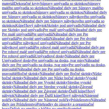
materiál
Dekoračné kryty
Súpravy umývadla so skrinkou
Súpravy
malého umývadla so skrinkou
Náhradné diely pre Súpravy malého
umývadla so skrinkou
Súpravy umývadla so skrinkou
Náhradné diely
pre Súpravy umývadla so skrinkou
Súpravy nábytkového umývadla
so skrinkou
Náhradné diely pre Súpravy nábytkového umývadla so
skrinkou
Kúpeľňový nábytok
Skrinky pod umývadlo
Náhradné diely
pre Skrinky pod umývadlo
Pre malé umývadlá
Náhradné diely pre
Pre malé umývadlá
Pre umývadlá
Náhradné diely pre Pre
umývadlá
Pre dvojité umývadlá
Náhradné diely pre Pre dvojité
umývadlá
Pre nábytkové umývadlá
Náhradné diely pre Pre
nábytkové umývadlá
Pre rohové malé umývadlá
Náhradné diely pre
Pre rohové malé umývadlá
Pre rohové umývadlá
Náhradné diely pre
Pre rohové umývadlá
Umývadlové dosky
Náhradné diely pre
Umývadlové dosky
Pre umývadlo na dosku, tvar misy
Náhradné
diely pre Pre umývadlo na dosku, tvar misy
Pre umývadlo na dosku,
pravouhlé
Náhradné diely pre Pre umývadlo na dosku,
pravouhlé
Bočné skrinky
Náhradné diely pre Bočné skrinky
Nízke
bočné skrinky
Náhradné diely pre Nízke bočné skrinky
Vysoké
skrinky
Náhradné diely pre Vysoké skrinky
Stredne vysoké
skrinky
Náhradné diely pre Stredne vysoké skrinky
Závesné
skrinky
Náhradné diely pre Závesné skrinky
Ďalší kúpeľňový
nábytok
Náhradné diely pre Ďalší kúpeľňový nábytok
Nástenné
poličky
Náhradné diely pre Nástenné poličky
Príslušenstvo
Náhradné
diely pre Príslušenstvo
Priehradky do zásuvky a organizačné
boxy
Držiak na uteráky a háčiky na uteráky
Svetelné