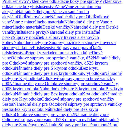
Príslušenstvo
Výklenkové odkladacie boxy pre sprchy
Výklenkové
odkladacie boxy
Príslušenstvo
Vane
Vane zo sanitárneho
akrylátu
Náhradné diely pre Vane zo sanitárneho
akrylátu
Obdĺžnikové vane
Náhradné diely pre Obdĺžnikové
vane
Vane z minerálneho materiálu
Náhradné diely pre Vane z
minerálneho materiálu
Detské vaničky
Náhradné diely pre Detské
vaničky
Inštalačné prvky
Náhradné diely pre Inštalačné
prvky
Súpravy nožičiek a súpravy traverz a stenových
kotiev
Náhradné diely pre Súpravy nožičiek a súpravy traverz a
stenových kotiev
Príslušenstvo
Súpravy na opravu
Ďalšie
príslušenstvo
Prípojky zariadení pre sprchy a kúpeľňové
vane
Odtokové súpravy pre sprchové vaničky, d52
Náhradné diely
pre Odtokové súpravy pre sprchové vaničky, d52
S krytom
odtoku
Náhradné diely pre S krytom odtoku
Bez krytu
odtoku
Náhradné diely pre Bez krytu odtoku
Kryt odtoku
Náhradné
diely pre Kryt odtoku
Odtokové súpravy pre sprchové vaničky,
d90
Náhradné diely pre Odtokové súpravy pre sprchové vaničky,
d90
S krytom odtoku
Náhradné diely pre S krytom odtoku
Bez krytu
odtoku
Náhradné diely pre Bez krytu odtoku
Kryt odtoku
Náhradné
diely pre Kryt odtoku
Odtokové súpravy pre sprchové vaničky
Sestra
Náhradné diely pre Odtokové súpravy pre sprchové vaničky
Sestra
Bez krytu odtoku
Náhradné diely pre Bez krytu
odtoku
Odtokové súpravy pre vane, d52
Náhradné diely pre
Odtokové súpravy pre vane, d52
S otočným ovládaním
Náhradné
diely pre S otočným ovládaním
Súpravy pre konečnú montáž pre