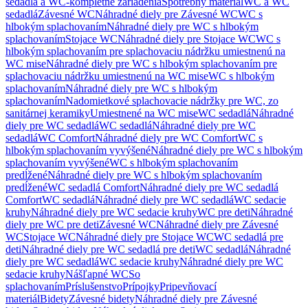
sedadlá a WC-kompletné zariadenia
Spotrebný materiál
WC a WC
sedadlá
Závesné WC
Náhradné diely pre Závesné WC
WC s
hlbokým splachovaním
Náhradné diely pre WC s hlbokým
splachovaním
Stojace WC
Náhradné diely pre Stojace WC
WC s
hlbokým splachovaním pre splachovaciu nádržku umiestnenú na
WC mise
Náhradné diely pre WC s hlbokým splachovaním pre
splachovaciu nádržku umiestnenú na WC mise
WC s hlbokým
splachovaním
Náhradné diely pre WC s hlbokým
splachovaním
Nadomietkové splachovacie nádržky pre WC, zo
sanitárnej keramiky
Umiestnené na WC mise
WC sedadlá
Náhradné
diely pre WC sedadlá
WC sedadlá
Náhradné diely pre WC
sedadlá
WC Comfort
Náhradné diely pre WC Comfort
WC s
hlbokým splachovaním vyvýšené
Náhradné diely pre WC s hlbokým
splachovaním vyvýšené
WC s hlbokým splachovaním
predĺžené
Náhradné diely pre WC s hlbokým splachovaním
predĺžené
WC sedadlá Comfort
Náhradné diely pre WC sedadlá
Comfort
WC sedadlá
Náhradné diely pre WC sedadlá
WC sedacie
kruhy
Náhradné diely pre WC sedacie kruhy
WC pre deti
Náhradné
diely pre WC pre deti
Závesné WC
Náhradné diely pre Závesné
WC
Stojace WC
Náhradné diely pre Stojace WC
WC sedadlá pre
deti
Náhradné diely pre WC sedadlá pre deti
WC sedadlá
Náhradné
diely pre WC sedadlá
WC sedacie kruhy
Náhradné diely pre WC
sedacie kruhy
Nášľapné WC
So
splachovaním
Príslušenstvo
Prípojky
Pripevňovací
materiál
Bidety
Závesné bidety
Náhradné diely pre Závesné