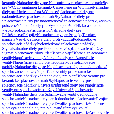
keramiky
Náhradné diely pre Nadomietkové splachovacie nádržky
pre WC, zo sanitárnej keramiky
Umiestnené na WC mise
Náhradné
diely pre Umiestnené na WC mise
Splachovacie rúrky pre
nadomietkové splachovacie nádržky
Náhradné diely pre
Splachovacie rúrky pre nadomietkové splachovacie nádržky
Vysoko
položené
Náhradné diely pre Vysoko položené
Nízko a stredne
vysoko položené
Príslušenstvo
Náhradné diely pre
Príslušenstvo
Prípojky
Náhradné diely pre Prípojky
Tesniace
manžety
Vsuvky, ružice a diely proti vzdutiu
Podomietkové
splachovacie nádržky
Podomietkové splachovacie nádržky
Sigma
Náhradné diely pre Podomietkové splachovacie nádržky
Sigma
Splachovacie rúrky
Príslušenstvo
Napúšťacie a splachovacie
ventily
Napúšťacie ventily
Náhradné diely pre Napúšťacie
ventily
Napúšťacie ventily pre nadomietkové splachovacie
nádržky
Náhradné diely pre Napúšťacie ventily pre nadomietkové
splachovacie nádržky
Napúšťacie ventily pre keramické
splachovacie nádržky
Náhradné diely pre Napúšťacie ventily pre
keramické splachovacie nádržky
Napúšťacie ventily pre
splachovacie nádržky Universal
Náhradné diely pre Napúšťacie
ventily pre splachovacie nádržky Universal
Splachovacie
ventily
Náhradné diely pre Splachovacie ventily
Jednoduché
splachovanie
Náhradné diely pre Jednoduché splachovanie
Dvojité
splachovanie
Náhradné diely pre Dvojité splachovanie
Vnútorné
súpravy
Náhradné diely pre Vnútorné súpravy
Dvojité
splachovanie
Náhradné diely pre Dvojité splachovanie
Zásobovacie