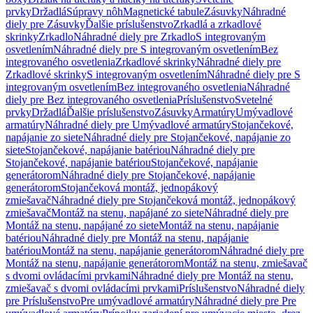
prvky
Držadlá
Súpravy nôh
Magnetické tabule
Zásuvky
Náhradné
diely pre Zásuvky
Ďalšie príslušenstvo
Zrkadlá a zrkadlové
skrinky
Zrkadlo
Náhradné diely pre Zrkadlo
S integrovaným
osvetlením
Náhradné diely pre S integrovaným osvetlením
Bez
integrovaného osvetlenia
Zrkadlové skrinky
Náhradné diely pre
Zrkadlové skrinky
S integrovaným osvetlením
Náhradné diely pre S
integrovaným osvetlením
Bez integrovaného osvetlenia
Náhradné
diely pre Bez integrovaného osvetlenia
Príslušenstvo
Svetelné
prvky
Držadlá
Ďalšie príslušenstvo
Zásuvky
Armatúry
Umývadlové
armatúry
Náhradné diely pre Umývadlové armatúry
Stojančekové,
napájanie zo siete
Náhradné diely pre Stojančekové, napájanie zo
siete
Stojančekové, napájanie batériou
Náhradné diely pre
Stojančekové, napájanie batériou
Stojančekové, napájanie
generátorom
Náhradné diely pre Stojančekové, napájanie
generátorom
Stojančeková montáž, jednopákový
zmiešavač
Náhradné diely pre Stojančeková montáž, jednopákový
zmiešavač
Montáž na stenu, napájané zo siete
Náhradné diely pre
Montáž na stenu, napájané zo siete
Montáž na stenu, napájanie
batériou
Náhradné diely pre Montáž na stenu, napájanie
batériou
Montáž na stenu, napájanie generátorom
Náhradné diely pre
Montáž na stenu, napájanie generátorom
Montáž na stenu, zmiešavač
s dvomi ovládacími prvkami
Náhradné diely pre Montáž na stenu,
zmiešavač s dvomi ovládacími prvkami
Príslušenstvo
Náhradné diely
pre Príslušenstvo
Pre umývadlové armatúry
Náhradné diely pre Pre