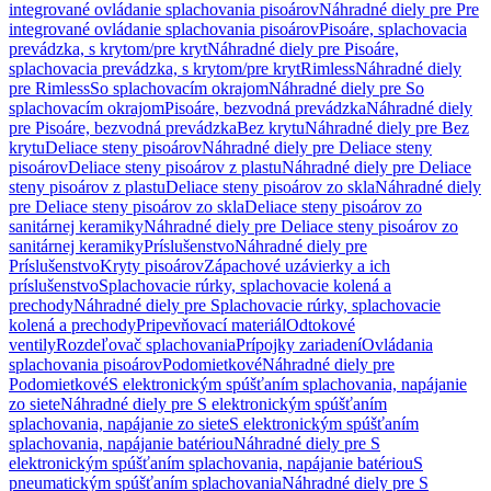
integrované ovládanie splachovania pisoárov
Náhradné diely pre Pre
integrované ovládanie splachovania pisoárov
Pisoáre, splachovacia
prevádzka, s krytom/pre kryt
Náhradné diely pre Pisoáre,
splachovacia prevádzka, s krytom/pre kryt
Rimless
Náhradné diely
pre Rimless
So splachovacím okrajom
Náhradné diely pre So
splachovacím okrajom
Pisoáre, bezvodná prevádzka
Náhradné diely
pre Pisoáre, bezvodná prevádzka
Bez krytu
Náhradné diely pre Bez
krytu
Deliace steny pisoárov
Náhradné diely pre Deliace steny
pisoárov
Deliace steny pisoárov z plastu
Náhradné diely pre Deliace
steny pisoárov z plastu
Deliace steny pisoárov zo skla
Náhradné diely
pre Deliace steny pisoárov zo skla
Deliace steny pisoárov zo
sanitárnej keramiky
Náhradné diely pre Deliace steny pisoárov zo
sanitárnej keramiky
Príslušenstvo
Náhradné diely pre
Príslušenstvo
Kryty pisoárov
Zápachové uzávierky a ich
príslušenstvo
Splachovacie rúrky, splachovacie kolená a
prechody
Náhradné diely pre Splachovacie rúrky, splachovacie
kolená a prechody
Pripevňovací materiál
Odtokové
ventily
Rozdeľovač splachovania
Prípojky zariadení
Ovládania
splachovania pisoárov
Podomietkové
Náhradné diely pre
Podomietkové
S elektronickým spúšťaním splachovania, napájanie
zo siete
Náhradné diely pre S elektronickým spúšťaním
splachovania, napájanie zo siete
S elektronickým spúšťaním
splachovania, napájanie batériou
Náhradné diely pre S
elektronickým spúšťaním splachovania, napájanie batériou
S
pneumatickým spúšťaním splachovania
Náhradné diely pre S