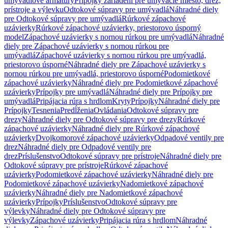
umývadlové armatúry
Prípojky zariadení pre umývacie miesto, drez,
prístroje a výlevku
Odtokové súpravy pre umývadlá
Náhradné diely
pre Odtokové súpravy pre umývadlá
Rúrkové zápachové
uzávierky
Rúrkové zápachové uzávierky, priestorovo úsporný
model
Zápachové uzávierky s nornou rúrkou pre umývadlá
Náhradné
diely pre Zápachové uzávierky s nornou rúrkou pre
umývadlá
Zápachové uzávierky s nornou rúrkou pre umývadlá,
priestorovo úsporné
Náhradné diely pre Zápachové uzávierky s
nornou rúrkou pre umývadlá, priestorovo úsporné
Podomietkové
zápachové uzávierky
Náhradné diely pre Podomietkové zápachové
uzávierky
Prípojky pre umývadlá
Náhradné diely pre Prípojky pre
umývadlá
Pripájacia rúra s hrdlom
Kryty
Prípojky
Náhradné diely pre
Prípojky
Tesnenia
Predĺženia
Ovládania
Odtokové súpravy pre
drezy
Náhradné diely pre Odtokové súpravy pre drezy
Rúrkové
zápachové uzávierky
Náhradné diely pre Rúrkové zápachové
uzávierky
Dvojkomorové zápachové uzávierky
Odpadové ventily pre
drez
Náhradné diely pre Odpadové ventily pre
drez
Príslušenstvo
Odtokové súpravy pre prístroje
Náhradné diely pre
Odtokové súpravy pre prístroje
Rúrkové zápachové
uzávierky
Podomietkové zápachové uzávierky
Náhradné diely pre
Podomietkové zápachové uzávierky
Nadomietkové zápachové
uzávierky
Náhradné diely pre Nadomietkové zápachové
uzávierky
Prípojky
Príslušenstvo
Odtokové súpravy pre
výlevky
Náhradné diely pre Odtokové súpravy pre
výlevky
Zápachové uzávierky
Pripájacia rúra s hrdlom
Náhradné