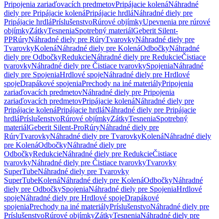
Pripojenia zariaďovacích predmetov
Pripájacie kolená
Náhradné
diely pre Pripájacie kolená
Pripájacie hrdlá
Náhradné diely pre
Pripájacie hrdlá
Príslušenstvo
Rúrové objímky
Upevnenia pre rúrové
objímky
Zátky
Tesnenia
Spotrebný materiál
Geberit Silent-
PP
Rúry
Náhradné diely pre Rúry
Tvarovky
Náhradné diely pre
Tvarovky
Kolená
Náhradné diely pre Kolená
Odbočky
Náhradné
diely pre Odbočky
Redukcie
Náhradné diely pre Redukcie
Čistiace
tvarovky
Náhradné diely pre Čistiace tvarovky
Spojenia
Náhradné
diely pre Spojenia
Hrdlové spoje
Náhradné diely pre Hrdlové
spoje
Drapákové spojenia
Prechody na iné materiály
Pripojenia
zariaďovacích predmetov
Náhradné diely pre Pripojenia
zariaďovacích predmetov
Pripájacie kolená
Náhradné diely pre
Pripájacie kolená
Pripájacie hrdlá
Náhradné diely pre Pripájacie
hrdlá
Príslušenstvo
Rúrové objímky
Zátky
Tesnenia
Spotrebný
materiál
Geberit Silent-Pro
Rúry
Náhradné diely pre
Rúry
Tvarovky
Náhradné diely pre Tvarovky
Kolená
Náhradné diely
pre Kolená
Odbočky
Náhradné diely pre
Odbočky
Redukcie
Náhradné diely pre Redukcie
Čistiace
tvarovky
Náhradné diely pre Čistiace tvarovky
Tvarovky
SuperTube
Náhradné diely pre Tvarovky
SuperTube
Kolená
Náhradné diely pre Kolená
Odbočky
Náhradné
diely pre Odbočky
Spojenia
Náhradné diely pre Spojenia
Hrdlové
spoje
Náhradné diely pre Hrdlové spoje
Drapákové
spojenia
Prechody na iné materiály
Príslušenstvo
Náhradné diely pre
Príslušenstvo
Rúrové objímky
Zátky
Tesnenia
Náhradné diely pre