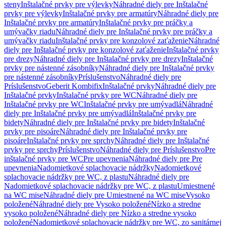
steny
Inštalačné prvky pre výlevky
Náhradné diely pre Inštalačné
prvky pre výlevky
Inštalačné prvky pre armatúry
Náhradné diely pre
Inštalačné prvky pre armatúry
Inštalačné prvky pre práčky a
umývačky riadu
Náhradné diely pre Inštalačné prvky pre práčky a
umývačky riadu
Inštalačné prvky pre konzolové zaťaženie
Náhradné
diely pre Inštalačné prvky pre konzolové zaťaženie
Inštalačné prvky
pre drezy
Náhradné diely pre Inštalačné prvky pre drezy
Inštalačné
prvky pre nástenné zásobníky
Náhradné diely pre Inštalačné prvky
pre nástenné zásobníky
Príslušenstvo
Náhradné diely pre
Príslušenstvo
Geberit Kombifix
Inštalačné prvky
Náhradné diely pre
Inštalačné prvky
Inštalačné prvky pre WC
Náhradné diely pre
Inštalačné prvky pre WC
Inštalačné prvky pre umývadlá
Náhradné
diely pre Inštalačné prvky pre umývadlá
Inštalačné prvky pre
bidety
Náhradné diely pre Inštalačné prvky pre bidety
Inštalačné
prvky pre pisoáre
Náhradné diely pre Inštalačné prvky pre
pisoáre
Inštalačné prvky pre sprchy
Náhradné diely pre Inštalačné
prvky pre sprchy
Príslušenstvo
Náhradné diely pre Príslušenstvo
Pre
inštalačné prvky pre WC
Pre upevnenia
Náhradné diely pre Pre
upevnenia
Nadomietkové splachovacie nádržky
Nadomietkové
splachovacie nádržky pre WC, z plastu
Náhradné diely pre
Nadomietkové splachovacie nádržky pre WC, z plastu
Umiestnené
na WC mise
Náhradné diely pre Umiestnené na WC mise
Vysoko
položené
Náhradné diely pre Vysoko položené
Nízko a stredne
vysoko položené
Náhradné diely pre Nízko a stredne vysoko
položené
Nadomietkové splachovacie nádržky pre WC, zo sanitárnej