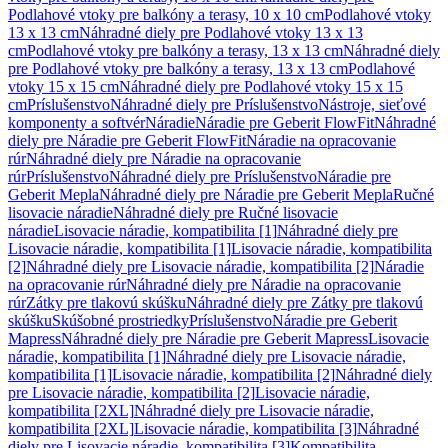
Podlahové vtoky pre balkóny a terasy, 10 x 10 cm
Podlahové vtoky
13 x 13 cm
Náhradné diely pre Podlahové vtoky 13 x 13
cm
Podlahové vtoky pre balkóny a terasy, 13 x 13 cm
Náhradné diely
pre Podlahové vtoky pre balkóny a terasy, 13 x 13 cm
Podlahové
vtoky 15 x 15 cm
Náhradné diely pre Podlahové vtoky 15 x 15
cm
Príslušenstvo
Náhradné diely pre Príslušenstvo
Nástroje, sieťové
komponenty a softvér
Náradie
Náradie pre Geberit FlowFit
Náhradné
diely pre Náradie pre Geberit FlowFit
Náradie na opracovanie
rúr
Náhradné diely pre Náradie na opracovanie
rúr
Príslušenstvo
Náhradné diely pre Príslušenstvo
Náradie pre
Geberit Mepla
Náhradné diely pre Náradie pre Geberit Mepla
Ručné
lisovacie náradie
Náhradné diely pre Ručné lisovacie
náradie
Lisovacie náradie, kompatibilita [1]
Náhradné diely pre
Lisovacie náradie, kompatibilita [1]
Lisovacie náradie, kompatibilita
[2]
Náhradné diely pre Lisovacie náradie, kompatibilita [2]
Náradie
na opracovanie rúr
Náhradné diely pre Náradie na opracovanie
rúr
Zátky pre tlakovú skúšku
Náhradné diely pre Zátky pre tlakovú
skúšku
Skúšobné prostriedky
Príslušenstvo
Náradie pre Geberit
Mapress
Náhradné diely pre Náradie pre Geberit Mapress
Lisovacie
náradie, kompatibilita [1]
Náhradné diely pre Lisovacie náradie,
kompatibilita [1]
Lisovacie náradie, kompatibilita [2]
Náhradné diely
pre Lisovacie náradie, kompatibilita [2]
Lisovacie náradie,
kompatibilita [2XL]
Náhradné diely pre Lisovacie náradie,
kompatibilita [2XL]
Lisovacie náradie, kompatibilita [3]
Náhradné
diely pre Lisovacie náradie, kompatibilita [3]
Kompatibilita