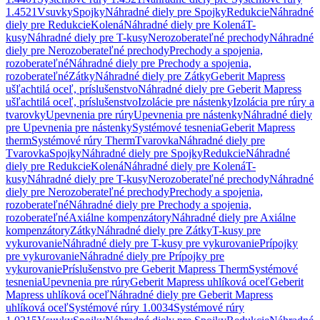
1.4521
Vsuvky
Spojky
Náhradné diely pre Spojky
Redukcie
Náhradné
diely pre Redukcie
Kolená
Náhradné diely pre Kolená
T-
kusy
Náhradné diely pre T-kusy
Nerozoberateľné prechody
Náhradné
diely pre Nerozoberateľné prechody
Prechody a spojenia,
rozoberateľné
Náhradné diely pre Prechody a spojenia,
rozoberateľné
Zátky
Náhradné diely pre Zátky
Geberit Mapress
ušľachtilá oceľ, príslušenstvo
Náhradné diely pre Geberit Mapress
ušľachtilá oceľ, príslušenstvo
Izolácie pre nástenky
Izolácia pre rúry a
tvarovky
Upevnenia pre rúry
Upevnenia pre nástenky
Náhradné diely
pre Upevnenia pre nástenky
Systémové tesnenia
Geberit Mapress
therm
Systémové rúry Therm
Tvarovka
Náhradné diely pre
Tvarovka
Spojky
Náhradné diely pre Spojky
Redukcie
Náhradné
diely pre Redukcie
Kolená
Náhradné diely pre Kolená
T-
kusy
Náhradné diely pre T-kusy
Nerozoberateľné prechody
Náhradné
diely pre Nerozoberateľné prechody
Prechody a spojenia,
rozoberateľné
Náhradné diely pre Prechody a spojenia,
rozoberateľné
Axiálne kompenzátory
Náhradné diely pre Axiálne
kompenzátory
Zátky
Náhradné diely pre Zátky
T-kusy pre
vykurovanie
Náhradné diely pre T-kusy pre vykurovanie
Prípojky
pre vykurovanie
Náhradné diely pre Prípojky pre
vykurovanie
Príslušenstvo pre Geberit Mapress Therm
Systémové
tesnenia
Upevnenia pre rúry
Geberit Mapress uhlíková oceľ
Geberit
Mapress uhlíková oceľ
Náhradné diely pre Geberit Mapress
uhlíková oceľ
Systémové rúry 1.0034
Systémové rúry