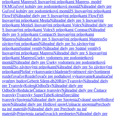
prípojkami Mapress
S lisovanými prípojkami Mapress, modré
FKM
Guľové kohúty pre podomietkovú montáž
Náhradné diely pre
Guľové kohúty pre podomietkovú montáž
S lisovanými prípojkami
FlowFit
Náhradné diely pre S lisovanými prípojkami FlowFit
S
lisovanými prípojkami Mepla
Náhradné diely pre S lisovanými
prípojkami Mepla
S lisovanými prípojkami Volex
Náhradné diely pre
S lisovanými prípojkami Volex
S prípojkami Compact
Náhradné
diely pre S prípojkami Compact
S lisovanými prípojkami
Mapress
Náhradné diely pre S lisovanými prípojkami Mapress
So
závitovými prípojkami
Náhradné diely pre So závitovými
prípojkami
Spätné ventily
Náhradné diely pre Spätné ventily
S
lisovanými prípojkami Mapress
Náhradné diely pre S lisovanými
prípojkami Mapress
Úseky vodomeru pre podomietkovú
montáž
Náhradné diely pre Úseky vodomeru pre podomietkovú
montáž
So závitovými prípojkami
Náhradné diely pre So závitovými
prípojkami
Plošné vykurovanie/chladenie
Systémové rúry
Sortiment
rozdeľovačov
Rozdeľovače pre podlahové vykurovanie
Kanalizačné
systémy budov
Geberit Silent-db20
Rúry
Tvarovky
Náhradné diely
pre Tvarovky
Kolená
Odbočky
Náhradné diely pre
Odbočky
Redukcie
Čistiace tvarovky
Náhradné diely pre Čistiace
tvarovky
Tvarovky SuperTube
Kolená
Špeciálne
tvarovky
Spojenia
Náhradné diely pre Spojenia
Zvárané spoje
Hrdlové
spoje
Náhradné diely pre Hrdlové spoje
Upínacie spojenia
Prechody
na iné materiály
Náhradné diely pre Prechody na iné
materiály
Pripojenia zariaďovacích predmetov
Náhradné diely pre