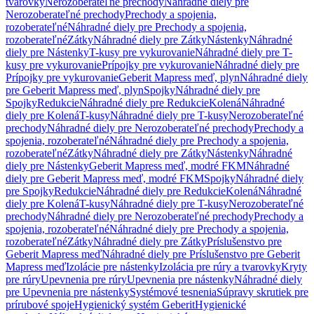
tvarovky
Nerozoberateľné prechody
Náhradné diely pre
Nerozoberateľné prechody
Prechody a spojenia,
rozoberateľné
Náhradné diely pre Prechody a spojenia,
rozoberateľné
Zátky
Náhradné diely pre Zátky
Nástenky
Náhradné
diely pre Nástenky
T-kusy pre vykurovanie
Náhradné diely pre T-
kusy pre vykurovanie
Prípojky pre vykurovanie
Náhradné diely pre
Prípojky pre vykurovanie
Geberit Mapress meď, plyn
Náhradné diely
pre Geberit Mapress meď, plyn
Spojky
Náhradné diely pre
Spojky
Redukcie
Náhradné diely pre Redukcie
Kolená
Náhradné
diely pre Kolená
T-kusy
Náhradné diely pre T-kusy
Nerozoberateľné
prechody
Náhradné diely pre Nerozoberateľné prechody
Prechody a
spojenia, rozoberateľné
Náhradné diely pre Prechody a spojenia,
rozoberateľné
Zátky
Náhradné diely pre Zátky
Nástenky
Náhradné
diely pre Nástenky
Geberit Mapress meď, modré FKM
Náhradné
diely pre Geberit Mapress meď, modré FKM
Spojky
Náhradné diely
pre Spojky
Redukcie
Náhradné diely pre Redukcie
Kolená
Náhradné
diely pre Kolená
T-kusy
Náhradné diely pre T-kusy
Nerozoberateľné
prechody
Náhradné diely pre Nerozoberateľné prechody
Prechody a
spojenia, rozoberateľné
Náhradné diely pre Prechody a spojenia,
rozoberateľné
Zátky
Náhradné diely pre Zátky
Príslušenstvo pre
Geberit Mapress meď
Náhradné diely pre Príslušenstvo pre Geberit
Mapress meď
Izolácie pre nástenky
Izolácia pre rúry a tvarovky
Kryty
pre rúry
Upevnenia pre rúry
Upevnenia pre nástenky
Náhradné diely
pre Upevnenia pre nástenky
Systémové tesnenia
Súpravy skrutiek pre
prírubové spoje
Hygienický systém Geberit
Hygienické