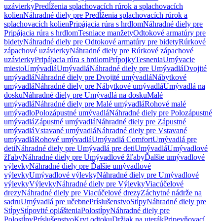
uzávierky
Predĺženia splachovacích rúrok a splachovacích
kolien
Náhradné diely pre Predĺženia splachovacích rúrok a
splachovacích kolien
Pripájacia rúra s hrdlom
Náhradné diely pre
Pripájacia rúra s hrdlom
Tesniace manžety
Odtokové armatúry pre
bidety
Náhradné diely pre Odtokové armatúry pre bidety
Rúrkové
zápachové uzávierky
Náhradné diely pre Rúrkové zápachové
uzávierky
Pripájacia rúra s hrdlom
Prípojky
Tesnenia
Umývacie
miesto
Umývadlá
Umývadlá
Náhradné diely pre Umývadlá
Dvojité
umývadlá
Náhradné diely pre Dvojité umývadlá
Nábytkové
umývadlá
Náhradné diely pre Nábytkové umývadlá
Umývadlá na
dosku
Náhradné diely pre Umývadlá na dosku
Malé
umývadlá
Náhradné diely pre Malé umývadlá
Rohové malé
umývadlo
Polozápustné umývadlá
Náhradné diely pre Polozápustné
umývadlá
Zápustné umývadlá
Náhradné diely pre Zápustné
umývadlá
Vstavané umývadlá
Náhradné diely pre Vstavané
umývadlá
Rohové umývadlá
Umývadlá Comfort
Umývadlá pre
deti
Náhradné diely pre Umývadlá pre deti
Umývadlá
Umývadlové
žľaby
Náhradné diely pre Umývadlové žľaby
Ďalšie umývadlové
výlevky
Náhradné diely pre Ďalšie umývadlové
výlevky
Umývadlové výlevky
Náhradné diely pre Umývadlové
výlevky
Výlevky
Náhradné diely pre Výlevky
Viacúčelové
drezy
Náhradné diely pre Viacúčelové drezy
Záchytné nádrže na
sadru
Umývadlá pre učebne
Príslušenstvo
Stĺpy
Náhradné diely pre
Stĺpy
Stĺpovité opláštenia
Polostĺpy
Náhradné diely pre
Polostĺpy
Príslušenstvo
Kryt odtoku
Držiak na uterák
Pripevňovací