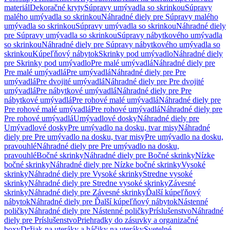
materiál
Dekoračné kryty
Súpravy umývadla so skrinkou
Súpravy
malého umývadla so skrinkou
Náhradné diely pre Súpravy malého
umývadla so skrinkou
Súpravy umývadla so skrinkou
Náhradné diely
pre Súpravy umývadla so skrinkou
Súpravy nábytkového umývadla
so skrinkou
Náhradné diely pre Súpravy nábytkového umývadla so
skrinkou
Kúpeľňový nábytok
Skrinky pod umývadlo
Náhradné diely
pre Skrinky pod umývadlo
Pre malé umývadlá
Náhradné diely pre
Pre malé umývadlá
Pre umývadlá
Náhradné diely pre Pre
umývadlá
Pre dvojité umývadlá
Náhradné diely pre Pre dvojité
umývadlá
Pre nábytkové umývadlá
Náhradné diely pre Pre
nábytkové umývadlá
Pre rohové malé umývadlá
Náhradné diely pre
Pre rohové malé umývadlá
Pre rohové umývadlá
Náhradné diely pre
Pre rohové umývadlá
Umývadlové dosky
Náhradné diely pre
Umývadlové dosky
Pre umývadlo na dosku, tvar misy
Náhradné
diely pre Pre umývadlo na dosku, tvar misy
Pre umývadlo na dosku,
pravouhlé
Náhradné diely pre Pre umývadlo na dosku,
pravouhlé
Bočné skrinky
Náhradné diely pre Bočné skrinky
Nízke
bočné skrinky
Náhradné diely pre Nízke bočné skrinky
Vysoké
skrinky
Náhradné diely pre Vysoké skrinky
Stredne vysoké
skrinky
Náhradné diely pre Stredne vysoké skrinky
Závesné
skrinky
Náhradné diely pre Závesné skrinky
Ďalší kúpeľňový
nábytok
Náhradné diely pre Ďalší kúpeľňový nábytok
Nástenné
poličky
Náhradné diely pre Nástenné poličky
Príslušenstvo
Náhradné
diely pre Príslušenstvo
Priehradky do zásuvky a organizačné
boxy
Držiak na uteráky a háčiky na uteráky
Svetelné