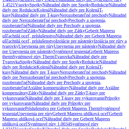
1.4521
Vsuvky
Spojky
Náhradné diely pre Spojky
Redukcie
Náhradné
diely pre Redukcie
Kolená
Náhradné diely pre Kolená
T-
kusy
Náhradné diely pre T-kusy
Nerozoberateľné prechody
Náhradné
diely pre Nerozoberateľné prechody
Prechody a spojenia,
rozoberateľné
Náhradné diely pre Prechody a spojenia,
rozoberateľné
Zátky
Náhradné diely pre Zátky
Geberit Mapress
ušľachtilá oceľ, príslušenstvo
Náhradné diely pre Geberit Mapress
ušľachtilá oceľ, príslušenstvo
Izolácie pre nástenky
Izolácia pre rúry a
tvarovky
Upevnenia pre rúry
Upevnenia pre nástenky
Náhradné diely
pre Upevnenia pre nástenky
Systémové tesnenia
Geberit Mapress
therm
Systémové rúry Therm
Tvarovka
Náhradné diely pre
Tvarovka
Spojky
Náhradné diely pre Spojky
Redukcie
Náhradné
diely pre Redukcie
Kolená
Náhradné diely pre Kolená
T-
kusy
Náhradné diely pre T-kusy
Nerozoberateľné prechody
Náhradné
diely pre Nerozoberateľné prechody
Prechody a spojenia,
rozoberateľné
Náhradné diely pre Prechody a spojenia,
rozoberateľné
Axiálne kompenzátory
Náhradné diely pre Axiálne
kompenzátory
Zátky
Náhradné diely pre Zátky
T-kusy pre
vykurovanie
Náhradné diely pre T-kusy pre vykurovanie
Prípojky
pre vykurovanie
Náhradné diely pre Prípojky pre
vykurovanie
Príslušenstvo pre Geberit Mapress Therm
Systémové
tesnenia
Upevnenia pre rúry
Geberit Mapress uhlíková oceľ
Geberit
Mapress uhlíková oceľ
Náhradné diely pre Geberit Mapress
uhlíková oceľ
Systémové rúry 1.0034
Systémové rúry