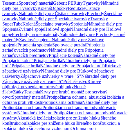
Tesnenia
Spotrebný materiál
Geberit PE
Rúry
Tvarovky
Náhradné
diely pre Tvarovky
Kolená
Odbočky
Redukcie
Čistiace
tvarovky
Náhradné diely pre Čistiace tvarovky
Prechody
Špeciálne
tvarovky
Náhradné diely pre Špeciálne tvarovky
Tvarovky
SuperTube
Kolená
Špeciálne tvarovky
Spojenia
Náhradné diely pre
Spojenia
Zvárané spoje
Hrdlové spoje
Náhradné diely pre Hrdlové
spoje
Prechody na iné materiály
Náhradné diely pre Prechody na iné
materiály
Závitové spojenia
Náhradné diely pre Závitové
spojenia
Pripojenia spojenia
Spojovacie puzdrá
Pripojenia
zariaďovacích predmetov
Náhradné diely pre Pripojenia
zariaďovacích predmetov
Pripájacie kolená
Náhradné diely pre
Pripájacie kolená
Pripájacie hrdlá
Náhradné diely pre Pripájacie
hrdlá
Pripájacie hrdlá
Náhradné diely pre Pripájacie hrdlá
Rúrkové
zápachové uzávierky
Náhradné diely pre Rúrkové zápachové
uzávierky
Zápachové uzávierky v tvare "S"
Náhradné diely pre
Zápachové uzávierky v tvare "S"
Príslušenstvo
Rúrové
objímky
Upevnenia pre rúrové objímky
Nosné
žľaby
Zátky
Tesnenia
Kryty pre hrubú montáž pre servisný
otvor
Spotrebný materiál
Protipožiarna ochrana, akustická izolácia a
ochrana proti vlhkosti
Protipožiarna ochrana
Náhradné diely pre
Protipožiarna ochrana
Protipožiarna ochrana pre odvodňovacie
systémy
Náhradné diely pre Protipožiarna ochrana pre odvodňovacie
systémy
Akustická izolácia
Izolácie pre zníženie hluku šíreného
konštrukciou
Izolácie pre zníženie hluku šíreného konštrukciou a
izolácia hluku šíriaceho sa vzduchom
Ochrana proti