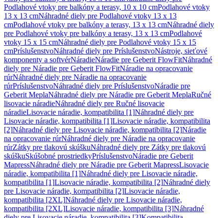
Podlahové vtoky pre balkóny a terasy, 10 x 10 cm
Podlahové vtoky
13 x 13 cm
Náhradné diely pre Podlahové vtoky 13 x 13
cm
Podlahové vtoky pre balkóny a terasy, 13 x 13 cm
Náhradné diely
pre Podlahové vtoky pre balkóny a terasy, 13 x 13 cm
Podlahové
vtoky 15 x 15 cm
Náhradné diely pre Podlahové vtoky 15 x 15
cm
Príslušenstvo
Náhradné diely pre Príslušenstvo
Nástroje, sieťové
komponenty a softvér
Náradie
Náradie pre Geberit FlowFit
Náhradné
diely pre Náradie pre Geberit FlowFit
Náradie na opracovanie
rúr
Náhradné diely pre Náradie na opracovanie
rúr
Príslušenstvo
Náhradné diely pre Príslušenstvo
Náradie pre
Geberit Mepla
Náhradné diely pre Náradie pre Geberit Mepla
Ručné
lisovacie náradie
Náhradné diely pre Ručné lisovacie
náradie
Lisovacie náradie, kompatibilita [1]
Náhradné diely pre
Lisovacie náradie, kompatibilita [1]
Lisovacie náradie, kompatibilita
[2]
Náhradné diely pre Lisovacie náradie, kompatibilita [2]
Náradie
na opracovanie rúr
Náhradné diely pre Náradie na opracovanie
rúr
Zátky pre tlakovú skúšku
Náhradné diely pre Zátky pre tlakovú
skúšku
Skúšobné prostriedky
Príslušenstvo
Náradie pre Geberit
Mapress
Náhradné diely pre Náradie pre Geberit Mapress
Lisovacie
náradie, kompatibilita [1]
Náhradné diely pre Lisovacie náradie,
kompatibilita [1]
Lisovacie náradie, kompatibilita [2]
Náhradné diely
pre Lisovacie náradie, kompatibilita [2]
Lisovacie náradie,
kompatibilita [2XL]
Náhradné diely pre Lisovacie náradie,
kompatibilita [2XL]
Lisovacie náradie, kompatibilita [3]
Náhradné
diely pre Lisovacie náradie, kompatibilita [3]
Kompatibilita