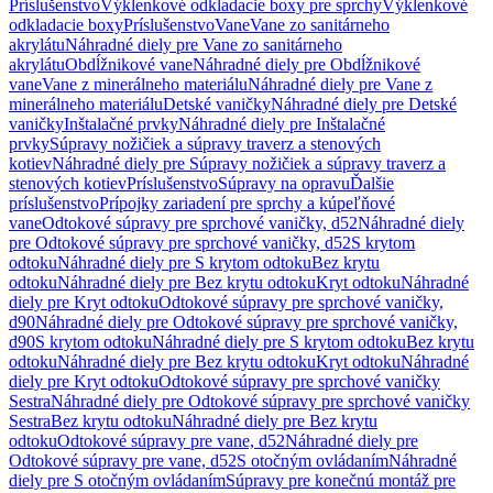
Príslušenstvo
Výklenkové odkladacie boxy pre sprchy
Výklenkové
odkladacie boxy
Príslušenstvo
Vane
Vane zo sanitárneho
akrylátu
Náhradné diely pre Vane zo sanitárneho
akrylátu
Obdĺžnikové vane
Náhradné diely pre Obdĺžnikové
vane
Vane z minerálneho materiálu
Náhradné diely pre Vane z
minerálneho materiálu
Detské vaničky
Náhradné diely pre Detské
vaničky
Inštalačné prvky
Náhradné diely pre Inštalačné
prvky
Súpravy nožičiek a súpravy traverz a stenových
kotiev
Náhradné diely pre Súpravy nožičiek a súpravy traverz a
stenových kotiev
Príslušenstvo
Súpravy na opravu
Ďalšie
príslušenstvo
Prípojky zariadení pre sprchy a kúpeľňové
vane
Odtokové súpravy pre sprchové vaničky, d52
Náhradné diely
pre Odtokové súpravy pre sprchové vaničky, d52
S krytom
odtoku
Náhradné diely pre S krytom odtoku
Bez krytu
odtoku
Náhradné diely pre Bez krytu odtoku
Kryt odtoku
Náhradné
diely pre Kryt odtoku
Odtokové súpravy pre sprchové vaničky,
d90
Náhradné diely pre Odtokové súpravy pre sprchové vaničky,
d90
S krytom odtoku
Náhradné diely pre S krytom odtoku
Bez krytu
odtoku
Náhradné diely pre Bez krytu odtoku
Kryt odtoku
Náhradné
diely pre Kryt odtoku
Odtokové súpravy pre sprchové vaničky
Sestra
Náhradné diely pre Odtokové súpravy pre sprchové vaničky
Sestra
Bez krytu odtoku
Náhradné diely pre Bez krytu
odtoku
Odtokové súpravy pre vane, d52
Náhradné diely pre
Odtokové súpravy pre vane, d52
S otočným ovládaním
Náhradné
diely pre S otočným ovládaním
Súpravy pre konečnú montáž pre