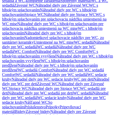
sedadlá a WC-kompletné zariadenia
Spotrebný materiál
WC a WC
sedadlá
Závesné WC
Náhradné diely pre Závesné WC
WC s
hlbokým splachovaním
Náhradné diely pre WC s hlbokým
splachovaním
Stojace WC
Náhradné diely pre Stojace WC
WC s
hlbokým splachovaním pre splachovaciu nádržku umiestnenú na
WC mise
Náhradné diely pre WC s hlbokým splachovaním pre
splachovaciu nádržku umiestnenú na WC mise
WC s hlbokým
splachovaním
Náhradné diely pre WC s hlbokým
splachovaním
Nadomietkové splachovacie nádržky pre WC, zo
sanitárnej keramiky
Umiestnené na WC mise
WC sedadlá
Náhradné
diely pre WC sedadlá
WC sedadlá
Náhradné diely pre WC
sedadlá
WC Comfort
Náhradné diely pre WC Comfort
WC s
hlbokým splachovaním vyvýšené
Náhradné diely pre WC s hlbokým
splachovaním vyvýšené
WC s hlbokým splachovaním
predĺžené
Náhradné diely pre WC s hlbokým splachovaním
predĺžené
WC sedadlá Comfort
Náhradné diely pre WC sedadlá
Comfort
WC sedadlá
Náhradné diely pre WC sedadlá
WC sedacie
kruhy
Náhradné diely pre WC sedacie kruhy
WC pre deti
Náhradné
diely pre WC pre deti
Závesné WC
Náhradné diely pre Závesné
WC
Stojace WC
Náhradné diely pre Stojace WC
WC sedadlá pre
deti
Náhradné diely pre WC sedadlá pre deti
WC sedadlá
Náhradné
diely pre WC sedadlá
WC sedacie kruhy
Náhradné diely pre WC
sedacie kruhy
Nášľapné WC
So
splachovaním
Príslušenstvo
Prípojky
Pripevňovací
materiál
Bidety
Závesné bidety
Náhradné diely pre Závesné