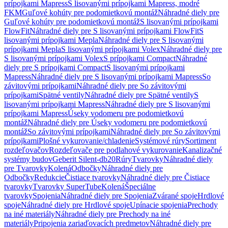
prípojkami Mapress
S lisovanými prípojkami Mapress, modré
FKM
Guľové kohúty pre podomietkovú montáž
Náhradné diely pre
Guľové kohúty pre podomietkovú montáž
S lisovanými prípojkami
FlowFit
Náhradné diely pre S lisovanými prípojkami FlowFit
S
lisovanými prípojkami Mepla
Náhradné diely pre S lisovanými
prípojkami Mepla
S lisovanými prípojkami Volex
Náhradné diely pre
S lisovanými prípojkami Volex
S prípojkami Compact
Náhradné
diely pre S prípojkami Compact
S lisovanými prípojkami
Mapress
Náhradné diely pre S lisovanými prípojkami Mapress
So
závitovými prípojkami
Náhradné diely pre So závitovými
prípojkami
Spätné ventily
Náhradné diely pre Spätné ventily
S
lisovanými prípojkami Mapress
Náhradné diely pre S lisovanými
prípojkami Mapress
Úseky vodomeru pre podomietkovú
montáž
Náhradné diely pre Úseky vodomeru pre podomietkovú
montáž
So závitovými prípojkami
Náhradné diely pre So závitovými
prípojkami
Plošné vykurovanie/chladenie
Systémové rúry
Sortiment
rozdeľovačov
Rozdeľovače pre podlahové vykurovanie
Kanalizačné
systémy budov
Geberit Silent-db20
Rúry
Tvarovky
Náhradné diely
pre Tvarovky
Kolená
Odbočky
Náhradné diely pre
Odbočky
Redukcie
Čistiace tvarovky
Náhradné diely pre Čistiace
tvarovky
Tvarovky SuperTube
Kolená
Špeciálne
tvarovky
Spojenia
Náhradné diely pre Spojenia
Zvárané spoje
Hrdlové
spoje
Náhradné diely pre Hrdlové spoje
Upínacie spojenia
Prechody
na iné materiály
Náhradné diely pre Prechody na iné
materiály
Pripojenia zariaďovacích predmetov
Náhradné diely pre