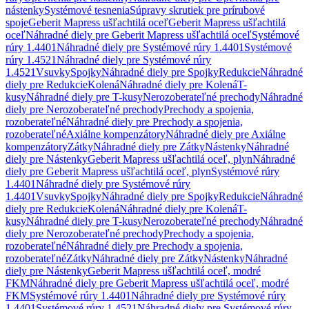
nástenky
Systémové tesnenia
Súpravy skrutiek pre prírubové
spoje
Geberit Mapress ušľachtilá oceľ
Geberit Mapress ušľachtilá
oceľ
Náhradné diely pre Geberit Mapress ušľachtilá oceľ
Systémové
rúry 1.4401
Náhradné diely pre Systémové rúry 1.4401
Systémové
rúry 1.4521
Náhradné diely pre Systémové rúry
1.4521
Vsuvky
Spojky
Náhradné diely pre Spojky
Redukcie
Náhradné
diely pre Redukcie
Kolená
Náhradné diely pre Kolená
T-
kusy
Náhradné diely pre T-kusy
Nerozoberateľné prechody
Náhradné
diely pre Nerozoberateľné prechody
Prechody a spojenia,
rozoberateľné
Náhradné diely pre Prechody a spojenia,
rozoberateľné
Axiálne kompenzátory
Náhradné diely pre Axiálne
kompenzátory
Zátky
Náhradné diely pre Zátky
Nástenky
Náhradné
diely pre Nástenky
Geberit Mapress ušľachtilá oceľ, plyn
Náhradné
diely pre Geberit Mapress ušľachtilá oceľ, plyn
Systémové rúry
1.4401
Náhradné diely pre Systémové rúry
1.4401
Vsuvky
Spojky
Náhradné diely pre Spojky
Redukcie
Náhradné
diely pre Redukcie
Kolená
Náhradné diely pre Kolená
T-
kusy
Náhradné diely pre T-kusy
Nerozoberateľné prechody
Náhradné
diely pre Nerozoberateľné prechody
Prechody a spojenia,
rozoberateľné
Náhradné diely pre Prechody a spojenia,
rozoberateľné
Zátky
Náhradné diely pre Zátky
Nástenky
Náhradné
diely pre Nástenky
Geberit Mapress ušľachtilá oceľ, modré
FKM
Náhradné diely pre Geberit Mapress ušľachtilá oceľ, modré
FKM
Systémové rúry 1.4401
Náhradné diely pre Systémové rúry
1.4401
Systémové rúry 1.4521
Náhradné diely pre Systémové rúry