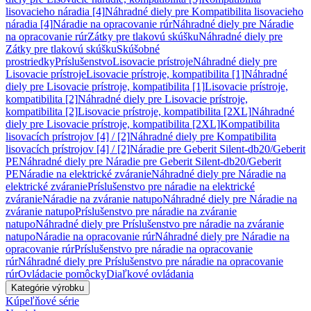
lisovacieho náradia [4]
Náhradné diely pre Kompatibilita lisovacieho
náradia [4]
Náradie na opracovanie rúr
Náhradné diely pre Náradie
na opracovanie rúr
Zátky pre tlakovú skúšku
Náhradné diely pre
Zátky pre tlakovú skúšku
Skúšobné
prostriedky
Príslušenstvo
Lisovacie prístroje
Náhradné diely pre
Lisovacie prístroje
Lisovacie prístroje, kompatibilita [1]
Náhradné
diely pre Lisovacie prístroje, kompatibilita [1]
Lisovacie prístroje,
kompatibilita [2]
Náhradné diely pre Lisovacie prístroje,
kompatibilita [2]
Lisovacie prístroje, kompatibilita [2XL]
Náhradné
diely pre Lisovacie prístroje, kompatibilita [2XL]
Kompatibilita
lisovacích prístrojov [4] / [2]
Náhradné diely pre Kompatibilita
lisovacích prístrojov [4] / [2]
Náradie pre Geberit Silent-db20/Geberit
PE
Náhradné diely pre Náradie pre Geberit Silent-db20/Geberit
PE
Náradie na elektrické zváranie
Náhradné diely pre Náradie na
elektrické zváranie
Príslušenstvo pre náradie na elektrické
zváranie
Náradie na zváranie natupo
Náhradné diely pre Náradie na
zváranie natupo
Príslušenstvo pre náradie na zváranie
natupo
Náhradné diely pre Príslušenstvo pre náradie na zváranie
natupo
Náradie na opracovanie rúr
Náhradné diely pre Náradie na
opracovanie rúr
Príslušenstvo pre náradie na opracovanie
rúr
Náhradné diely pre Príslušenstvo pre náradie na opracovanie
rúr
Ovládacie pomôcky
Diaľkové ovládania
Kategórie výrobku
Kúpeľňové série