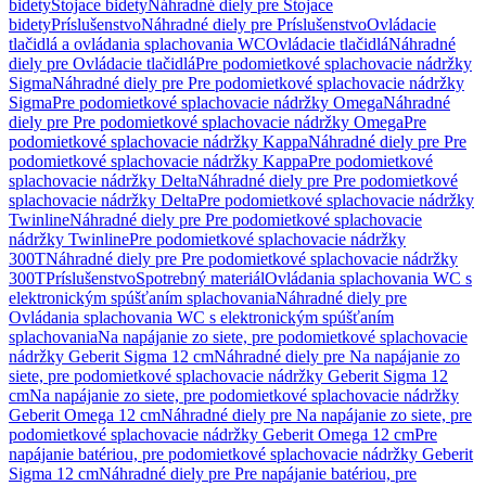
bidety
Stojace bidety
Náhradné diely pre Stojace
bidety
Príslušenstvo
Náhradné diely pre Príslušenstvo
Ovládacie
tlačidlá a ovládania splachovania WC
Ovládacie tlačidlá
Náhradné
diely pre Ovládacie tlačidlá
Pre podomietkové splachovacie nádržky
Sigma
Náhradné diely pre Pre podomietkové splachovacie nádržky
Sigma
Pre podomietkové splachovacie nádržky Omega
Náhradné
diely pre Pre podomietkové splachovacie nádržky Omega
Pre
podomietkové splachovacie nádržky Kappa
Náhradné diely pre Pre
podomietkové splachovacie nádržky Kappa
Pre podomietkové
splachovacie nádržky Delta
Náhradné diely pre Pre podomietkové
splachovacie nádržky Delta
Pre podomietkové splachovacie nádržky
Twinline
Náhradné diely pre Pre podomietkové splachovacie
nádržky Twinline
Pre podomietkové splachovacie nádržky
300T
Náhradné diely pre Pre podomietkové splachovacie nádržky
300T
Príslušenstvo
Spotrebný materiál
Ovládania splachovania WC s
elektronickým spúšťaním splachovania
Náhradné diely pre
Ovládania splachovania WC s elektronickým spúšťaním
splachovania
Na napájanie zo siete, pre podomietkové splachovacie
nádržky Geberit Sigma 12 cm
Náhradné diely pre Na napájanie zo
siete, pre podomietkové splachovacie nádržky Geberit Sigma 12
cm
Na napájanie zo siete, pre podomietkové splachovacie nádržky
Geberit Omega 12 cm
Náhradné diely pre Na napájanie zo siete, pre
podomietkové splachovacie nádržky Geberit Omega 12 cm
Pre
napájanie batériou, pre podomietkové splachovacie nádržky Geberit
Sigma 12 cm
Náhradné diely pre Pre napájanie batériou, pre