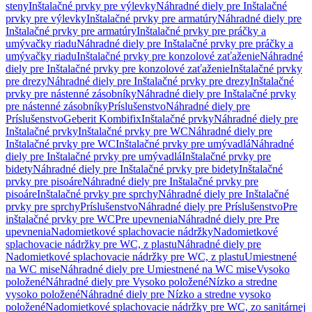
steny
Inštalačné prvky pre výlevky
Náhradné diely pre Inštalačné
prvky pre výlevky
Inštalačné prvky pre armatúry
Náhradné diely pre
Inštalačné prvky pre armatúry
Inštalačné prvky pre práčky a
umývačky riadu
Náhradné diely pre Inštalačné prvky pre práčky a
umývačky riadu
Inštalačné prvky pre konzolové zaťaženie
Náhradné
diely pre Inštalačné prvky pre konzolové zaťaženie
Inštalačné prvky
pre drezy
Náhradné diely pre Inštalačné prvky pre drezy
Inštalačné
prvky pre nástenné zásobníky
Náhradné diely pre Inštalačné prvky
pre nástenné zásobníky
Príslušenstvo
Náhradné diely pre
Príslušenstvo
Geberit Kombifix
Inštalačné prvky
Náhradné diely pre
Inštalačné prvky
Inštalačné prvky pre WC
Náhradné diely pre
Inštalačné prvky pre WC
Inštalačné prvky pre umývadlá
Náhradné
diely pre Inštalačné prvky pre umývadlá
Inštalačné prvky pre
bidety
Náhradné diely pre Inštalačné prvky pre bidety
Inštalačné
prvky pre pisoáre
Náhradné diely pre Inštalačné prvky pre
pisoáre
Inštalačné prvky pre sprchy
Náhradné diely pre Inštalačné
prvky pre sprchy
Príslušenstvo
Náhradné diely pre Príslušenstvo
Pre
inštalačné prvky pre WC
Pre upevnenia
Náhradné diely pre Pre
upevnenia
Nadomietkové splachovacie nádržky
Nadomietkové
splachovacie nádržky pre WC, z plastu
Náhradné diely pre
Nadomietkové splachovacie nádržky pre WC, z plastu
Umiestnené
na WC mise
Náhradné diely pre Umiestnené na WC mise
Vysoko
položené
Náhradné diely pre Vysoko položené
Nízko a stredne
vysoko položené
Náhradné diely pre Nízko a stredne vysoko
položené
Nadomietkové splachovacie nádržky pre WC, zo sanitárnej