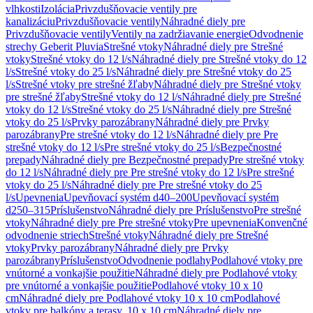
vlhkosti
Izolácia
Privzdušňovacie ventily pre
kanalizáciu
Privzdušňovacie ventily
Náhradné diely pre
Privzdušňovacie ventily
Ventily na zadržiavanie energie
Odvodnenie
strechy Geberit Pluvia
Strešné vtoky
Náhradné diely pre Strešné
vtoky
Strešné vtoky do 12 l/s
Náhradné diely pre Strešné vtoky do 12
l/s
Strešné vtoky do 25 l/s
Náhradné diely pre Strešné vtoky do 25
l/s
Strešné vtoky pre strešné žľaby
Náhradné diely pre Strešné vtoky
pre strešné žľaby
Strešné vtoky do 12 l/s
Náhradné diely pre Strešné
vtoky do 12 l/s
Strešné vtoky do 25 l/s
Náhradné diely pre Strešné
vtoky do 25 l/s
Prvky parozábrany
Náhradné diely pre Prvky
parozábrany
Pre strešné vtoky do 12 l/s
Náhradné diely pre Pre
strešné vtoky do 12 l/s
Pre strešné vtoky do 25 l/s
Bezpečnostné
prepady
Náhradné diely pre Bezpečnostné prepady
Pre strešné vtoky
do 12 l/s
Náhradné diely pre Pre strešné vtoky do 12 l/s
Pre strešné
vtoky do 25 l/s
Náhradné diely pre Pre strešné vtoky do 25
l/s
Upevnenia
Upevňovací systém d40–200
Upevňovací systém
d250–315
Príslušenstvo
Náhradné diely pre Príslušenstvo
Pre strešné
vtoky
Náhradné diely pre Pre strešné vtoky
Pre upevnenia
Konvenčné
odvodnenie striech
Strešné vtoky
Náhradné diely pre Strešné
vtoky
Prvky parozábrany
Náhradné diely pre Prvky
parozábrany
Príslušenstvo
Odvodnenie podlahy
Podlahové vtoky pre
vnútorné a vonkajšie použitie
Náhradné diely pre Podlahové vtoky
pre vnútorné a vonkajšie použitie
Podlahové vtoky 10 x 10
cm
Náhradné diely pre Podlahové vtoky 10 x 10 cm
Podlahové
vtoky pre balkóny a terasy, 10 x 10 cm
Náhradné diely pre