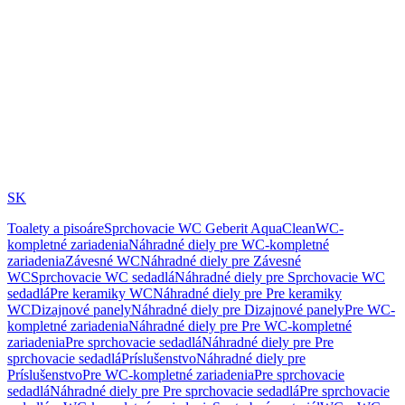
SK
Toalety a pisoáre
Sprchovacie WC Geberit AquaClean
WC-
kompletné zariadenia
Náhradné diely pre WC-kompletné
zariadenia
Závesné WC
Náhradné diely pre Závesné
WC
Sprchovacie WC sedadlá
Náhradné diely pre Sprchovacie WC
sedadlá
Pre keramiky WC
Náhradné diely pre Pre keramiky
WC
Dizajnové panely
Náhradné diely pre Dizajnové panely
Pre WC-
kompletné zariadenia
Náhradné diely pre Pre WC-kompletné
zariadenia
Pre sprchovacie sedadlá
Náhradné diely pre Pre
sprchovacie sedadlá
Príslušenstvo
Náhradné diely pre
Príslušenstvo
Pre WC-kompletné zariadenia
Pre sprchovacie
sedadlá
Náhradné diely pre Pre sprchovacie sedadlá
Pre sprchovacie