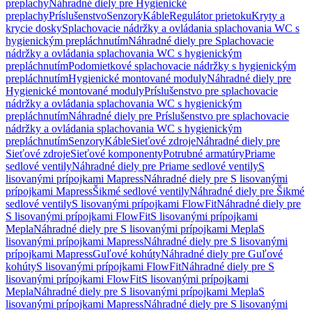
preplachy
Náhradné diely pre Hygienické
preplachy
Príslušenstvo
Senzory
Káble
Regulátor prietoku
Kryty a
krycie dosky
Splachovacie nádržky a ovládania splachovania WC s
hygienickým prepláchnutím
Náhradné diely pre Splachovacie
nádržky a ovládania splachovania WC s hygienickým
prepláchnutím
Podomietkové splachovacie nádržky s hygienickým
prepláchnutím
Hygienické montované moduly
Náhradné diely pre
Hygienické montované moduly
Príslušenstvo pre splachovacie
nádržky a ovládania splachovania WC s hygienickým
prepláchnutím
Náhradné diely pre Príslušenstvo pre splachovacie
nádržky a ovládania splachovania WC s hygienickým
prepláchnutím
Senzory
Káble
Sieťové zdroje
Náhradné diely pre
Sieťové zdroje
Sieťové komponenty
Potrubné armatúry
Priame
sedlové ventily
Náhradné diely pre Priame sedlové ventily
S
lisovanými prípojkami Mapress
Náhradné diely pre S lisovanými
prípojkami Mapress
Šikmé sedlové ventily
Náhradné diely pre Šikmé
sedlové ventily
S lisovanými prípojkami FlowFit
Náhradné diely pre
S lisovanými prípojkami FlowFit
S lisovanými prípojkami
Mepla
Náhradné diely pre S lisovanými prípojkami Mepla
S
lisovanými prípojkami Mapress
Náhradné diely pre S lisovanými
prípojkami Mapress
Guľové kohúty
Náhradné diely pre Guľové
kohúty
S lisovanými prípojkami FlowFit
Náhradné diely pre S
lisovanými prípojkami FlowFit
S lisovanými prípojkami
Mepla
Náhradné diely pre S lisovanými prípojkami Mepla
S
lisovanými prípojkami Mapress
Náhradné diely pre S lisovanými