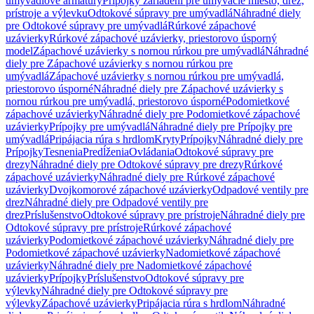
umývadlové armatúry
Prípojky zariadení pre umývacie miesto, drez,
prístroje a výlevku
Odtokové súpravy pre umývadlá
Náhradné diely
pre Odtokové súpravy pre umývadlá
Rúrkové zápachové
uzávierky
Rúrkové zápachové uzávierky, priestorovo úsporný
model
Zápachové uzávierky s nornou rúrkou pre umývadlá
Náhradné
diely pre Zápachové uzávierky s nornou rúrkou pre
umývadlá
Zápachové uzávierky s nornou rúrkou pre umývadlá,
priestorovo úsporné
Náhradné diely pre Zápachové uzávierky s
nornou rúrkou pre umývadlá, priestorovo úsporné
Podomietkové
zápachové uzávierky
Náhradné diely pre Podomietkové zápachové
uzávierky
Prípojky pre umývadlá
Náhradné diely pre Prípojky pre
umývadlá
Pripájacia rúra s hrdlom
Kryty
Prípojky
Náhradné diely pre
Prípojky
Tesnenia
Predĺženia
Ovládania
Odtokové súpravy pre
drezy
Náhradné diely pre Odtokové súpravy pre drezy
Rúrkové
zápachové uzávierky
Náhradné diely pre Rúrkové zápachové
uzávierky
Dvojkomorové zápachové uzávierky
Odpadové ventily pre
drez
Náhradné diely pre Odpadové ventily pre
drez
Príslušenstvo
Odtokové súpravy pre prístroje
Náhradné diely pre
Odtokové súpravy pre prístroje
Rúrkové zápachové
uzávierky
Podomietkové zápachové uzávierky
Náhradné diely pre
Podomietkové zápachové uzávierky
Nadomietkové zápachové
uzávierky
Náhradné diely pre Nadomietkové zápachové
uzávierky
Prípojky
Príslušenstvo
Odtokové súpravy pre
výlevky
Náhradné diely pre Odtokové súpravy pre
výlevky
Zápachové uzávierky
Pripájacia rúra s hrdlom
Náhradné