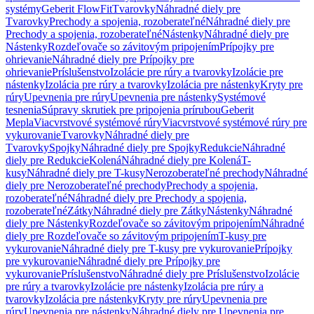
systémy
Geberit FlowFit
Tvarovky
Náhradné diely pre
Tvarovky
Prechody a spojenia, rozoberateľné
Náhradné diely pre
Prechody a spojenia, rozoberateľné
Nástenky
Náhradné diely pre
Nástenky
Rozdeľovače so závitovým pripojením
Prípojky pre
ohrievanie
Náhradné diely pre Prípojky pre
ohrievanie
Príslušenstvo
Izolácie pre rúry a tvarovky
Izolácie pre
nástenky
Izolácia pre rúry a tvarovky
Izolácia pre nástenky
Kryty pre
rúry
Upevnenia pre rúry
Upevnenia pre nástenky
Systémové
tesnenia
Súpravy skrutiek pre pripojenia prírubou
Geberit
Mepla
Viacvrstvové systémové rúry
Viacvrstvové systémové rúry pre
vykurovanie
Tvarovky
Náhradné diely pre
Tvarovky
Spojky
Náhradné diely pre Spojky
Redukcie
Náhradné
diely pre Redukcie
Kolená
Náhradné diely pre Kolená
T-
kusy
Náhradné diely pre T-kusy
Nerozoberateľné prechody
Náhradné
diely pre Nerozoberateľné prechody
Prechody a spojenia,
rozoberateľné
Náhradné diely pre Prechody a spojenia,
rozoberateľné
Zátky
Náhradné diely pre Zátky
Nástenky
Náhradné
diely pre Nástenky
Rozdeľovače so závitovým pripojením
Náhradné
diely pre Rozdeľovače so závitovým pripojením
T-kusy pre
vykurovanie
Náhradné diely pre T-kusy pre vykurovanie
Prípojky
pre vykurovanie
Náhradné diely pre Prípojky pre
vykurovanie
Príslušenstvo
Náhradné diely pre Príslušenstvo
Izolácie
pre rúry a tvarovky
Izolácie pre nástenky
Izolácia pre rúry a
tvarovky
Izolácia pre nástenky
Kryty pre rúry
Upevnenia pre
rúry
Upevnenia pre nástenky
Náhradné diely pre Upevnenia pre