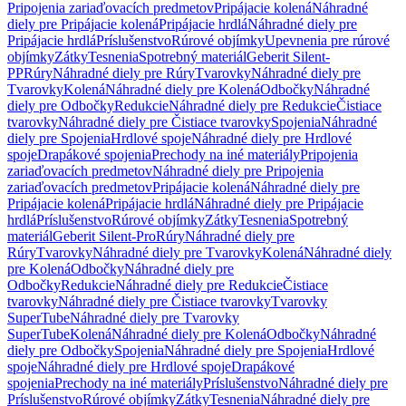
Pripojenia zariaďovacích predmetov
Pripájacie kolená
Náhradné
diely pre Pripájacie kolená
Pripájacie hrdlá
Náhradné diely pre
Pripájacie hrdlá
Príslušenstvo
Rúrové objímky
Upevnenia pre rúrové
objímky
Zátky
Tesnenia
Spotrebný materiál
Geberit Silent-
PP
Rúry
Náhradné diely pre Rúry
Tvarovky
Náhradné diely pre
Tvarovky
Kolená
Náhradné diely pre Kolená
Odbočky
Náhradné
diely pre Odbočky
Redukcie
Náhradné diely pre Redukcie
Čistiace
tvarovky
Náhradné diely pre Čistiace tvarovky
Spojenia
Náhradné
diely pre Spojenia
Hrdlové spoje
Náhradné diely pre Hrdlové
spoje
Drapákové spojenia
Prechody na iné materiály
Pripojenia
zariaďovacích predmetov
Náhradné diely pre Pripojenia
zariaďovacích predmetov
Pripájacie kolená
Náhradné diely pre
Pripájacie kolená
Pripájacie hrdlá
Náhradné diely pre Pripájacie
hrdlá
Príslušenstvo
Rúrové objímky
Zátky
Tesnenia
Spotrebný
materiál
Geberit Silent-Pro
Rúry
Náhradné diely pre
Rúry
Tvarovky
Náhradné diely pre Tvarovky
Kolená
Náhradné diely
pre Kolená
Odbočky
Náhradné diely pre
Odbočky
Redukcie
Náhradné diely pre Redukcie
Čistiace
tvarovky
Náhradné diely pre Čistiace tvarovky
Tvarovky
SuperTube
Náhradné diely pre Tvarovky
SuperTube
Kolená
Náhradné diely pre Kolená
Odbočky
Náhradné
diely pre Odbočky
Spojenia
Náhradné diely pre Spojenia
Hrdlové
spoje
Náhradné diely pre Hrdlové spoje
Drapákové
spojenia
Prechody na iné materiály
Príslušenstvo
Náhradné diely pre
Príslušenstvo
Rúrové objímky
Zátky
Tesnenia
Náhradné diely pre