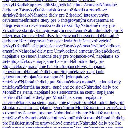
prvky
Držadlá
Súpravy nôh
Magnetické tabule
Zásuvky
Náhradné
diely pre Zásuvky
Ďalšie príslušenstvo
Zrkadlá a zrkadlové
skrinky
Zrkadlo
Náhradné diely pre Zrkadlo
S integrovaným
osvetlením
Náhradné diely pre S integrovaným osvetlením
Bez
integrovaného osvetlenia
Zrkadlové skrinky
Náhradné diely pre
Zrkadlové skrinky
S integrovaným osvetlením
Náhradné diely pre S
integrovaným osvetlením
Bez integrovaného osvetlenia
Náhradné
diely pre Bez integrovaného osvetlenia
Príslušenstvo
Svetelné
prvky
Držadlá
Ďalšie príslušenstvo
Zásuvky
Armatúry
Umývadlové
armatúry
Náhradné diely pre Umývadlové armatúry
Stojančekové,
napájanie zo siete
Náhradné diely pre Stojančekové, napájanie zo
siete
Stojančekové, napájanie batériou
Náhradné diely pre
Stojančekové, napájanie batériou
Stojančekové, napájanie
generátorom
Náhradné diely pre Stojančekové, napájanie
generátorom
Stojančeková montáž, jednopákový
zmiešavač
Náhradné diely pre Stojančeková montáž, jednopákový
zmiešavač
Montáž na stenu, napájané zo siete
Náhradné diely pre
Montáž na stenu, napájané zo siete
Montáž na stenu, napájanie
batériou
Náhradné diely pre Montáž na stenu, napájanie
batériou
Montáž na stenu, napájanie generátorom
Náhradné diely pre
Montáž na stenu, napájanie generátorom
Montáž na stenu, zmiešavač
s dvomi ovládacími prvkami
Náhradné diely pre Montáž na stenu,
zmiešavač s dvomi ovládacími prvkami
Príslušenstvo
Náhradné diely
pre Príslušenstvo
Pre umývadlové armatúry
Náhradné diely pre Pre