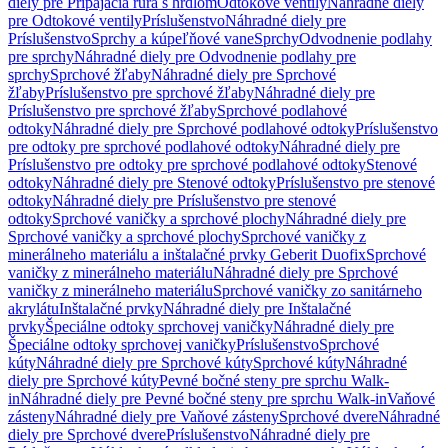
diely pre Pripájacia rúra s hrdlom
Odtokové ventily
Náhradné diely
pre Odtokové ventily
Príslušenstvo
Náhradné diely pre
Príslušenstvo
Sprchy a kúpeľňové vane
Sprchy
Odvodnenie podlahy
pre sprchy
Náhradné diely pre Odvodnenie podlahy pre
sprchy
Sprchové žľaby
Náhradné diely pre Sprchové
žľaby
Príslušenstvo pre sprchové žľaby
Náhradné diely pre
Príslušenstvo pre sprchové žľaby
Sprchové podlahové
odtoky
Náhradné diely pre Sprchové podlahové odtoky
Príslušenstvo
pre odtoky pre sprchové podlahové odtoky
Náhradné diely pre
Príslušenstvo pre odtoky pre sprchové podlahové odtoky
Stenové
odtoky
Náhradné diely pre Stenové odtoky
Príslušenstvo pre stenové
odtoky
Náhradné diely pre Príslušenstvo pre stenové
odtoky
Sprchové vaničky a sprchové plochy
Náhradné diely pre
Sprchové vaničky a sprchové plochy
Sprchové vaničky z
minerálneho materiálu a inštalačné prvky Geberit Duofix
Sprchové
vaničky z minerálneho materiálu
Náhradné diely pre Sprchové
vaničky z minerálneho materiálu
Sprchové vaničky zo sanitárneho
akrylátu
Inštalačné prvky
Náhradné diely pre Inštalačné
prvky
Špeciálne odtoky sprchovej vaničky
Náhradné diely pre
Špeciálne odtoky sprchovej vaničky
Príslušenstvo
Sprchové
kúty
Náhradné diely pre Sprchové kúty
Sprchové kúty
Náhradné
diely pre Sprchové kúty
Pevné bočné steny pre sprchu Walk-
in
Náhradné diely pre Pevné bočné steny pre sprchu Walk-in
Vaňové
zásteny
Náhradné diely pre Vaňové zásteny
Sprchové dvere
Náhradné
diely pre Sprchové dvere
Príslušenstvo
Náhradné diely pre