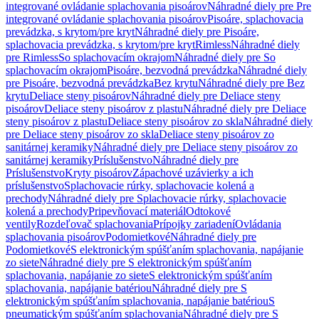
integrované ovládanie splachovania pisoárov
Náhradné diely pre Pre
integrované ovládanie splachovania pisoárov
Pisoáre, splachovacia
prevádzka, s krytom/pre kryt
Náhradné diely pre Pisoáre,
splachovacia prevádzka, s krytom/pre kryt
Rimless
Náhradné diely
pre Rimless
So splachovacím okrajom
Náhradné diely pre So
splachovacím okrajom
Pisoáre, bezvodná prevádzka
Náhradné diely
pre Pisoáre, bezvodná prevádzka
Bez krytu
Náhradné diely pre Bez
krytu
Deliace steny pisoárov
Náhradné diely pre Deliace steny
pisoárov
Deliace steny pisoárov z plastu
Náhradné diely pre Deliace
steny pisoárov z plastu
Deliace steny pisoárov zo skla
Náhradné diely
pre Deliace steny pisoárov zo skla
Deliace steny pisoárov zo
sanitárnej keramiky
Náhradné diely pre Deliace steny pisoárov zo
sanitárnej keramiky
Príslušenstvo
Náhradné diely pre
Príslušenstvo
Kryty pisoárov
Zápachové uzávierky a ich
príslušenstvo
Splachovacie rúrky, splachovacie kolená a
prechody
Náhradné diely pre Splachovacie rúrky, splachovacie
kolená a prechody
Pripevňovací materiál
Odtokové
ventily
Rozdeľovač splachovania
Prípojky zariadení
Ovládania
splachovania pisoárov
Podomietkové
Náhradné diely pre
Podomietkové
S elektronickým spúšťaním splachovania, napájanie
zo siete
Náhradné diely pre S elektronickým spúšťaním
splachovania, napájanie zo siete
S elektronickým spúšťaním
splachovania, napájanie batériou
Náhradné diely pre S
elektronickým spúšťaním splachovania, napájanie batériou
S
pneumatickým spúšťaním splachovania
Náhradné diely pre S