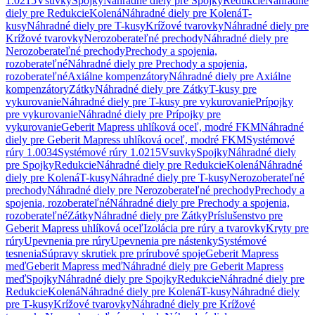
1.0215
Vsuvky
Spojky
Náhradné diely pre Spojky
Redukcie
Náhradné
diely pre Redukcie
Kolená
Náhradné diely pre Kolená
T-
kusy
Náhradné diely pre T-kusy
Krížové tvarovky
Náhradné diely pre
Krížové tvarovky
Nerozoberateľné prechody
Náhradné diely pre
Nerozoberateľné prechody
Prechody a spojenia,
rozoberateľné
Náhradné diely pre Prechody a spojenia,
rozoberateľné
Axiálne kompenzátory
Náhradné diely pre Axiálne
kompenzátory
Zátky
Náhradné diely pre Zátky
T-kusy pre
vykurovanie
Náhradné diely pre T-kusy pre vykurovanie
Prípojky
pre vykurovanie
Náhradné diely pre Prípojky pre
vykurovanie
Geberit Mapress uhlíková oceľ, modré FKM
Náhradné
diely pre Geberit Mapress uhlíková oceľ, modré FKM
Systémové
rúry 1.0034
Systémové rúry 1.0215
Vsuvky
Spojky
Náhradné diely
pre Spojky
Redukcie
Náhradné diely pre Redukcie
Kolená
Náhradné
diely pre Kolená
T-kusy
Náhradné diely pre T-kusy
Nerozoberateľné
prechody
Náhradné diely pre Nerozoberateľné prechody
Prechody a
spojenia, rozoberateľné
Náhradné diely pre Prechody a spojenia,
rozoberateľné
Zátky
Náhradné diely pre Zátky
Príslušenstvo pre
Geberit Mapress uhlíková oceľ
Izolácia pre rúry a tvarovky
Kryty pre
rúry
Upevnenia pre rúry
Upevnenia pre nástenky
Systémové
tesnenia
Súpravy skrutiek pre prírubové spoje
Geberit Mapress
meď
Geberit Mapress meď
Náhradné diely pre Geberit Mapress
meď
Spojky
Náhradné diely pre Spojky
Redukcie
Náhradné diely pre
Redukcie
Kolená
Náhradné diely pre Kolená
T-kusy
Náhradné diely
pre T-kusy
Krížové tvarovky
Náhradné diely pre Krížové