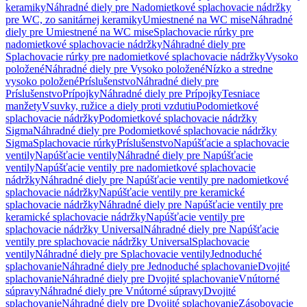
keramiky
Náhradné diely pre Nadomietkové splachovacie nádržky
pre WC, zo sanitárnej keramiky
Umiestnené na WC mise
Náhradné
diely pre Umiestnené na WC mise
Splachovacie rúrky pre
nadomietkové splachovacie nádržky
Náhradné diely pre
Splachovacie rúrky pre nadomietkové splachovacie nádržky
Vysoko
položené
Náhradné diely pre Vysoko položené
Nízko a stredne
vysoko položené
Príslušenstvo
Náhradné diely pre
Príslušenstvo
Prípojky
Náhradné diely pre Prípojky
Tesniace
manžety
Vsuvky, ružice a diely proti vzdutiu
Podomietkové
splachovacie nádržky
Podomietkové splachovacie nádržky
Sigma
Náhradné diely pre Podomietkové splachovacie nádržky
Sigma
Splachovacie rúrky
Príslušenstvo
Napúšťacie a splachovacie
ventily
Napúšťacie ventily
Náhradné diely pre Napúšťacie
ventily
Napúšťacie ventily pre nadomietkové splachovacie
nádržky
Náhradné diely pre Napúšťacie ventily pre nadomietkové
splachovacie nádržky
Napúšťacie ventily pre keramické
splachovacie nádržky
Náhradné diely pre Napúšťacie ventily pre
keramické splachovacie nádržky
Napúšťacie ventily pre
splachovacie nádržky Universal
Náhradné diely pre Napúšťacie
ventily pre splachovacie nádržky Universal
Splachovacie
ventily
Náhradné diely pre Splachovacie ventily
Jednoduché
splachovanie
Náhradné diely pre Jednoduché splachovanie
Dvojité
splachovanie
Náhradné diely pre Dvojité splachovanie
Vnútorné
súpravy
Náhradné diely pre Vnútorné súpravy
Dvojité
splachovanie
Náhradné diely pre Dvojité splachovanie
Zásobovacie