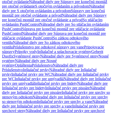
otočné ovládanie
Náhradné diely pre Súpravy pre konečnú montáž
pre otočné ovládanie
S otočným ovládaním a prívodom
Náhradné
diely pre S otočným ovládaním a prívodom
Súpravy pre konečnú
montáž pre otočné ovládanie a prívod
Náhradné diely pre Súpravy
pre konečnú montáž pre otočné ovládanie a prívod
So stláčacím
ovládaním PushControl
Náhradné diely pre So stláčacím ovládaním
PushControl
Súprava pre konečnú montáž pre stláčacie ovládanie
PushControl
Náhradné diely pre Súprava pre konečnú montáž pre
stláčacie ovládanie PushControl
So zátkou odtokového
ventilu
Náhradné diely pre So zátkou odtokového
ventilu
Príslušenstvo pre odtokové súpravy pre vane
Pripojovacie
súpravy
Prípojky vody
Inštalačné a splachovacie systémy
Geberit
Duofix
Systémové steny
Náhradné diely pre Systémové steny
Nosné
systémy
Náhradné diely pre Nosné
systémy
Opláštenia
Príslušenstvo
Náhradné diely pre
Príslušenstvo
Inštalačné prvky
Náhradné diely pre Inštalačné
prvky
Inštalačné prvky pre WC
Náhradné diely pre Inštalačné prvky
pre WC
Inštalačné prvky pre umývadlá
Náhradné diely pre Inštalačné
prvky pre umývadlá
Inštalačné prvky pre bidety
Náhradné diely pre
Inštalačné prvky pre bidety
Inštalačné prvky pre pisoáre
Náhradné
diely pre Inštalačné prvky pre pisoáre
Inštalačné prvky pre sprchy so
stenovým odtokom
Náhradné diely pre Inštalačné prvky pre sprchy
so stenovým odtokom
Inštalačné prvky pre sprchy a vane
Náhradné
diely pre Inštalačné prvky pre sprchy a vane
Inštalačné prvky pre
sprchové steny
Náhradné diely pre Inštalačné prvky pre sprchové