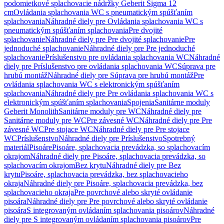
podomietkové splachovacie nádržky Geberit Sigma 12
cm
Ovládania splachovania WC s pneumatickým spúšťaním
splachovania
Náhradné diely pre Ovládania splachovania WC s
pneumatickým spúšťaním splachovania
Pre dvojité
splachovanie
Náhradné diely pre Pre dvojité splachovanie
Pre
jednoduché splachovanie
Náhradné diely pre Pre jednoduché
splachovanie
Príslušenstvo pre ovládania splachovania WC
Náhradné
diely pre Príslušenstvo pre ovládania splachovania WC
Súprava pre
hrubú montáž
Náhradné diely pre Súprava pre hrubú montáž
Pre
ovládania splachovania WC s elektronickým spúšťaním
splachovania
Náhradné diely pre Pre ovládania splachovania WC s
elektronickým spúšťaním splachovania
Spojenia
Sanitárne moduly
Geberit Monolith
Sanitárne moduly pre WC
Náhradné diely pre
Sanitárne moduly pre WC
Pre závesné WC
Náhradné diely pre Pre
závesné WC
Pre stojace WC
Náhradné diely pre Pre stojace
WC
Príslušenstvo
Náhradné diely pre Príslušenstvo
Spotrebný
materiál
Pisoáre
Pisoáre, splachovacia prevádzka, so splachovacím
okrajom
Náhradné diely pre Pisoáre, splachovacia prevádzka, so
splachovacím okrajom
Bez krytu
Náhradné diely pre Bez
krytu
Pisoáre, splachovacia prevádzka, bez splachovacieho
okraja
Náhradné diely pre Pisoáre, splachovacia prevádzka, bez
splachovacieho okraja
Pre povrchové alebo skryté ovládanie
pisoára
Náhradné diely pre Pre povrchové alebo skryté ovládanie
pisoára
S integrovaným ovládaním splachovania pisoárov
Náhradné
diely pre S integrovaným ovládaním splachovania pisoárov
Pre