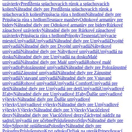
uzávierky
Predĺženia splachovacích rúrok a splachovacích
kolien
Náhradné diely pre Predĺženia splachovacích rúrok a
splachovacích kolien
Pripájacia rúra s hrdlom
Náhradné diely pre
Pripájacia rúra s hrdlom
Tesniace manžety
Odtokové armatúry pre
bidety
Náhradné diely pre Odtokové armatúry pre bidety
Rúrkové
zápachové uzávierky
Náhradné diely pre Rúrkové zápachové
uzávierky
Pripájacia rúra s hrdlom
Prípojky
Tesnenia
Umývacie
miesto
Umývadlá
Umývadlá
Náhradné diely pre Umývadlá
Dvojité
umývadlá
Náhradné diely pre Dvojité umývadlá
Nábytkové
umývadlá
Náhradné diely pre Nábytkové umývadlá
Umývadlá na
dosku
Náhradné diely pre Umývadlá na dosku
Malé
umývadlá
Náhradné diely pre Malé umývadlá
Rohové malé
umývadlo
Polozápustné umývadlá
Náhradné diely pre Polozápustné
umývadlá
Zápustné umývadlá
Náhradné diely pre Zápustné
umývadlá
Vstavané umývadlá
Náhradné diely pre Vstavané
umývadlá
Rohové umývadlá
Umývadlá Comfort
Umývadlá pre
deti
Náhradné diely pre Umývadlá pre deti
Umývadlá
Umývadlové
žľaby
Náhradné diely pre Umývadlové žľaby
Ďalšie umývadlové
výlevky
Náhradné diely pre Ďalšie umývadlové
výlevky
Umývadlové výlevky
Náhradné diely pre Umývadlové
výlevky
Výlevky
Náhradné diely pre Výlevky
Viacúčelové
drezy
Náhradné diely pre Viacúčelové drezy
Záchytné nádrže na
sadru
Umývadlá pre učebne
Príslušenstvo
Stĺpy
Náhradné diely pre
Stĺpy
Stĺpovité opláštenia
Polostĺpy
Náhradné diely pre
Polostĺpy
Príslušenstvo
Kryt odtoku
Držiak na uterák
Pripevňovací