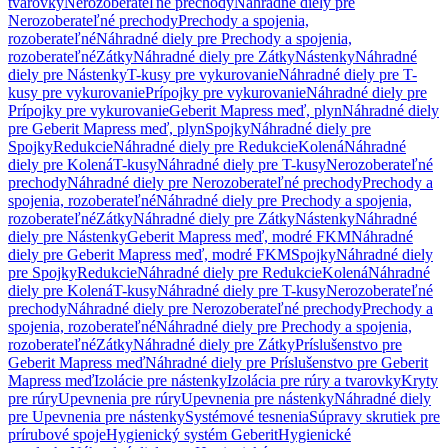
tvarovky
Nerozoberateľné prechody
Náhradné diely pre
Nerozoberateľné prechody
Prechody a spojenia,
rozoberateľné
Náhradné diely pre Prechody a spojenia,
rozoberateľné
Zátky
Náhradné diely pre Zátky
Nástenky
Náhradné
diely pre Nástenky
T-kusy pre vykurovanie
Náhradné diely pre T-
kusy pre vykurovanie
Prípojky pre vykurovanie
Náhradné diely pre
Prípojky pre vykurovanie
Geberit Mapress meď, plyn
Náhradné diely
pre Geberit Mapress meď, plyn
Spojky
Náhradné diely pre
Spojky
Redukcie
Náhradné diely pre Redukcie
Kolená
Náhradné
diely pre Kolená
T-kusy
Náhradné diely pre T-kusy
Nerozoberateľné
prechody
Náhradné diely pre Nerozoberateľné prechody
Prechody a
spojenia, rozoberateľné
Náhradné diely pre Prechody a spojenia,
rozoberateľné
Zátky
Náhradné diely pre Zátky
Nástenky
Náhradné
diely pre Nástenky
Geberit Mapress meď, modré FKM
Náhradné
diely pre Geberit Mapress meď, modré FKM
Spojky
Náhradné diely
pre Spojky
Redukcie
Náhradné diely pre Redukcie
Kolená
Náhradné
diely pre Kolená
T-kusy
Náhradné diely pre T-kusy
Nerozoberateľné
prechody
Náhradné diely pre Nerozoberateľné prechody
Prechody a
spojenia, rozoberateľné
Náhradné diely pre Prechody a spojenia,
rozoberateľné
Zátky
Náhradné diely pre Zátky
Príslušenstvo pre
Geberit Mapress meď
Náhradné diely pre Príslušenstvo pre Geberit
Mapress meď
Izolácie pre nástenky
Izolácia pre rúry a tvarovky
Kryty
pre rúry
Upevnenia pre rúry
Upevnenia pre nástenky
Náhradné diely
pre Upevnenia pre nástenky
Systémové tesnenia
Súpravy skrutiek pre
prírubové spoje
Hygienický systém Geberit
Hygienické