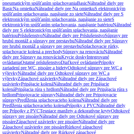
pneumatickým spúšťaním splachovania
Basic
Náhradné diely pre
Basic
Na omietku
Náhradné diely pre Na omietku
S elektronickým
spúšťaním splachovania, napájanie zo siete
Náhradné diely pre S
elektronickým spúšťaním splachovania, napájanie zo siete
S
elektronickým spúšťaním splachovania, napájanie batériou
Náhradné
diely pre S elektronickým spúšťaním splachovania, napájanie
batériou
Príslušenstvo
Náhradné diely pre Príslušenstvo
Súpravy pre
hrubú montáž a súpravy pre prestavbu
Náhradné diely pre Súpravy
pre hrubú montáž a súpravy pre prestavbu
Splachovacie rúrky,
splachovacie kolená a prechody
Súpravy na renováciu
Náhradné
diely pre Súpravy na renováciu
Krycie dosky
Integrované
ovládania
Ostatné príslušenstvo
Diaľkové ovládanie
Prípojky
zariadení pre WC, pisoáre a bidety
Odtokové súpravy pre WC a
výlevky
Náhradné diely pre Odtokové súpravy pre WC a
výlevky
Zápachové uzávierky
Náhradné diely pre Zápachové
uzávierky
Pripájacie kolená
Náhradné diely pre Pripájacie
kolená
Pripájacia rúra s hrdlom
Náhradné diely pre Pripájacia rúra s
hrdlom
Pripojovacie súpravy
Náhradné diely pre Pripojovacie
súpravy
Predĺženia splachovacieho kolena
Náhradné diely pre
Predĺženia splachovacieho kolena
Prípojky z PVC
Náhradné diely
pre Prípojky z PVC
Tesniace manžety a dekoratívne kryty
Odtokové
súpravy pre pisoáre
Náhradné diely pre Odtokové súpravy pre
pisoáre
Zápachové uzávierky pre pisoáre
Náhradné diely pre
Zápachové uzávierky pre pisoáre
Rúrkové zápachové
uzávierky
Náhradné diely pre Rúrkové zápachové