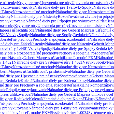
re nástenky
Kryty pre rúry
Upevnenia pre rúry
Upevnenia pre nástenky
Sy
vykurovanie
Tvarovky
Náhradné diely pre Tvarovky
Spojky
Náhradné di
e T-kusy
Nerozoberateľné prechody
Náhradné diely pre Nerozoberateľn
stenky
Náhradné diely pre Nástenky
Rozdeľovače so závitovým pripoj
pre vykurovanie
Náhradné diely pre Prípojky pre vykurovanie
Príslušen
 nástenky
Kryty pre rúry
Upevnenia pre rúry
Upevnenia pre nástenky
Náh
apress ušľachtilá oceľ
Náhradné diely pre Geberit Mapress ušľachtilá 
4521
Vsuvky
Spojky
Náhradné diely pre Spojky
Redukcie
Náhradné diely
oberateľné prechody
Prechody a spojenia, rozoberateľné
Náhradné diely
né diely pre Zátky
Nástenky
Náhradné diely pre Nástenky
Geberit Mapre
émové rúry 1.4401
Vsuvky
Spojky
Náhradné diely pre Spojky
Redukcie
N
iely pre Nerozoberateľné prechody
Prechody a spojenia, rozoberateľné
y pre Nástenky
Geberit Mapress ušľachtilá oceľ, modré FKM
Náhradné 
y 1.4521
Náhradné diely pre Systémové rúry 1.4521
Vsuvky
Spojky
Náhr
e T-kusy
Nerozoberateľné prechody
Náhradné diely pre Nerozoberateľn
berit Mapress ušľachtilá oceľ, príslušenstvo
Náhradné diely pre Geberit
né diely pre Upevnenia pre nástenky
Systémové tesnenia
Geberit Mapr
pre Redukcie
Kolená
Náhradné diely pre Kolená
T-kusy
Náhradné diely 
é diely pre Prechody a spojenia, rozoberateľné
Axiálne kompenzátory
anie
Prípojky pre vykurovanie
Náhradné diely pre Prípojky pre vykurov
press uhlíková oceľ
Náhradné diely pre Geberit Mapress uhlíková oceľ
iely pre Redukcie
Kolená
Náhradné diely pre Kolená
T-kusy
Náhradné d
ľné prechody
Prechody a spojenia, rozoberateľné
Náhradné diely pre Pr
y pre vykurovanie
Náhradné diely pre T-kusy pre vykurovanie
Prípojky
ress uhlíková oceľ, modré FKM
Systémové rúry 1.0034
Systémové rúry