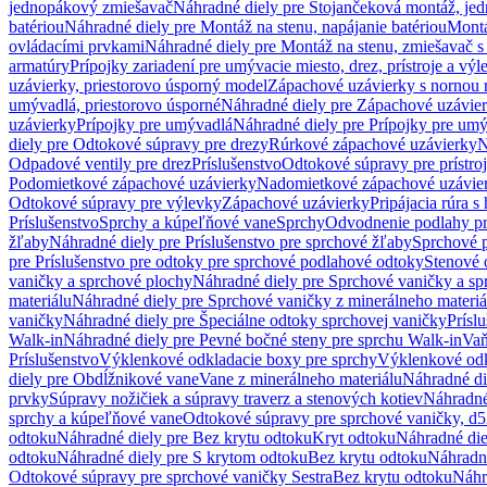
jednopákový zmiešavač
Náhradné diely pre Stojančeková montáž, je
batériou
Náhradné diely pre Montáž na stenu, napájanie batériou
Montá
ovládacími prvkami
Náhradné diely pre Montáž na stenu, zmiešavač 
armatúry
Prípojky zariadení pre umývacie miesto, drez, prístroje a výl
uzávierky, priestorovo úsporný model
Zápachové uzávierky s nornou 
umývadlá, priestorovo úsporné
Náhradné diely pre Zápachové uzávier
uzávierky
Prípojky pre umývadlá
Náhradné diely pre Prípojky pre um
diely pre Odtokové súpravy pre drezy
Rúrkové zápachové uzávierky
N
Odpadové ventily pre drez
Príslušenstvo
Odtokové súpravy pre prístro
Podomietkové zápachové uzávierky
Nadomietkové zápachové uzávie
Odtokové súpravy pre výlevky
Zápachové uzávierky
Pripájacia rúra s
Príslušenstvo
Sprchy a kúpeľňové vane
Sprchy
Odvodnenie podlahy pr
žľaby
Náhradné diely pre Príslušenstvo pre sprchové žľaby
Sprchové 
pre Príslušenstvo pre odtoky pre sprchové podlahové odtoky
Stenové 
vaničky a sprchové plochy
Náhradné diely pre Sprchové vaničky a sp
materiálu
Náhradné diely pre Sprchové vaničky z minerálneho materiá
vaničky
Náhradné diely pre Špeciálne odtoky sprchovej vaničky
Prísl
Walk-in
Náhradné diely pre Pevné bočné steny pre sprchu Walk-in
Vaň
Príslušenstvo
Výklenkové odkladacie boxy pre sprchy
Výklenkové odk
diely pre Obdĺžnikové vane
Vane z minerálneho materiálu
Náhradné di
prvky
Súpravy nožičiek a súpravy traverz a stenových kotiev
Náhradné 
sprchy a kúpeľňové vane
Odtokové súpravy pre sprchové vaničky, d
odtoku
Náhradné diely pre Bez krytu odtoku
Kryt odtoku
Náhradné die
odtoku
Náhradné diely pre S krytom odtoku
Bez krytu odtoku
Náhradné
Odtokové súpravy pre sprchové vaničky Sestra
Bez krytu odtoku
Náhr