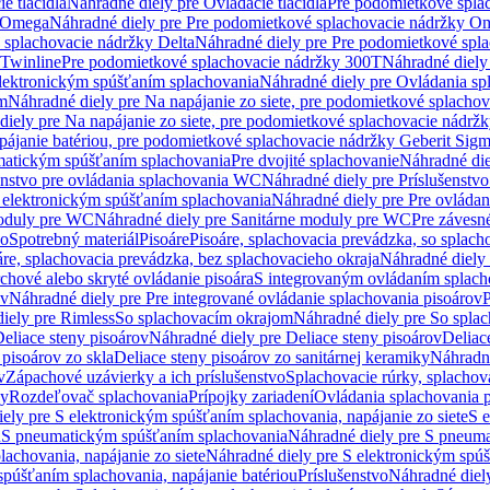
e tlačidlá
Náhradné diely pre Ovládacie tlačidlá
Pre podomietkové spla
y Omega
Náhradné diely pre Pre podomietkové splachovacie nádržky O
 splachovacie nádržky Delta
Náhradné diely pre Pre podomietkové spla
 Twinline
Pre podomietkové splachovacie nádržky 300T
Náhradné diely
lektronickým spúšťaním splachovania
Náhradné diely pre Ovládania s
cm
Náhradné diely pre Na napájanie zo siete, pre podomietkové splacho
diely pre Na napájanie zo siete, pre podomietkové splachovacie nádr
apájanie batériou, pre podomietkové splachovacie nádržky Geberit Sig
matickým spúšťaním splachovania
Pre dvojité splachovanie
Náhradné die
enstvo pre ovládania splachovania WC
Náhradné diely pre Príslušenstv
 elektronickým spúšťaním splachovania
Náhradné diely pre Pre ovláda
oduly pre WC
Náhradné diely pre Sanitárne moduly pre WC
Pre záves
vo
Spotrebný materiál
Pisoáre
Pisoáre, splachovacia prevádzka, so splac
áre, splachovacia prevádzka, bez splachovacieho okraja
Náhradné diely 
chové alebo skryté ovládanie pisoára
S integrovaným ovládaním splach
ov
Náhradné diely pre Pre integrované ovládanie splachovania pisoárov
P
iely pre Rimless
So splachovacím okrajom
Náhradné diely pre So spla
eliace steny pisoárov
Náhradné diely pre Deliace steny pisoárov
Deliac
 pisoárov zo skla
Deliace steny pisoárov zo sanitárnej keramiky
Náhradné
v
Zápachové uzávierky a ich príslušenstvo
Splachovacie rúrky, splachov
ly
Rozdeľovač splachovania
Prípojky zariadení
Ovládania splachovania 
ely pre S elektronickým spúšťaním splachovania, napájanie zo siete
S e
u
S pneumatickým spúšťaním splachovania
Náhradné diely pre S pneum
achovania, napájanie zo siete
Náhradné diely pre S elektronickým spúš
spúšťaním splachovania, napájanie batériou
Príslušenstvo
Náhradné diely