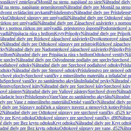
dnopákový zmiešavač
Montáž na stenu, napájané zo siete
Náhradné diely 
ž na stenu, napájanie generátorom
Náhradné diely pre Montáž na stenu
s dvomi ovládacími prvkami
Príslušenstvo
Náhradné diely pre Príslušenst
evku
Odtokové súpravy pre umývadlá
Náhradné diely pre Odtokové súp
rúrkou pre umývadlá
Náhradné diely pre Zápachové uzávierky s norno
ky s nornou rúrkou pre umývadlá, priestorovo úsporné
Podomietkové z
ývadlá
Pripájacia rúra s hrdlom
Kryty
Prípojky
Náhradné diely pre Prípoj
áhradné diely pre Rúrkové zápachové uzávierky
Dvojkomorové zápach
je
Náhradné diely pre Odtokové súpravy pre prístroje
Rúrkové zápachov
rky
Náhradné diely pre Nadomietkové zápachové uzávierky
Prípojky
Prí
 hrdlom
Náhradné diely pre Pripájacia rúra s hrdlom
Odtokové ventily
Náh
e sprchy
Náhradné diely pre Odvodnenie podlahy pre sprchy
Sprchové 
podlahové odtoky
Náhradné diely pre Sprchové podlahové odtoky
Prísl
odtoky
Náhradné diely pre Stenové odtoky
Príslušenstvo pre stenové od
rchové plochy
Sprchové vaničky z minerálneho materiálu a inštalačné 
lu
Sprchové vaničky zo sanitárneho akrylátu
Inštalačné prvky
Náhradné d
ušenstvo
Sprchové kúty
Náhradné diely pre Sprchové kúty
Sprchové kúty
ové zásteny
Náhradné diely pre Vaňové zásteny
Sprchové dvere
Náhradn
ladacie boxy
Príslušenstvo
Vane
Vane zo sanitárneho akrylátu
Náhradné d
ely pre Vane z minerálneho materiálu
Detské vaničky
Náhradné diely pr
diely pre Súpravy nožičiek a súpravy traverz a stenových kotiev
Prísl
52
Náhradné diely pre Odtokové súpravy pre sprchové vaničky, d52
S kr
ly pre Kryt odtoku
Odtokové súpravy pre sprchové vaničky, d90
Náhrad
 diely pre Bez krytu odtoku
Kryt odtoku
Náhradné diely pre Kryt odto
adné diely pre Bez krytu odtoku
Odtokové súpravy pre vane, d52
Náhra