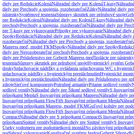
diely pre Redukcie
Kolená
Náhradné diely pre Kolená
T-kusy
Náhradné
diely pre Prechody a spojenia, rozoberateľné
Zátky
Náhradné diely pr
nástenky
Systémové tesnenia
Súpravy skrutiek pre prírubové spoje
Geb
pre Redukcie
Kolená
Náhradné diely pre Kolená
T-kusy
Náhradné diely
prechody
Prechody a spojenia, rozoberateľné
Náhradné diely pre Prech
pre T-kusy pre vykurovanie
Prípojky pre vykurovanie
Náhradné diely 
Spojky
Redukcie
Náhradné diely pre Redukcie
Kolená
Náhradné diely 
rozoberateľné
Náhradné diely pre Prechody a spojenia, rozoberateľné
Mapress meď, modré FKM
Spojky
Náhradné diely pre Spojky
Redukc
diely pre Nerozoberateľné prechody
Prechody a spojenia, rozoberateľ
diely pre Príslušenstvo pre Geberit Mapress meď
Izolácie pre nástenky
tesnenia
Súpravy skrutiek pre prírubové spoje
Hygienický systém Gebe
dosky
Splachovacie nádržky a ovládania splachovania WC s hygieni
splachovacie nádržky s hygienickým prepláchnutím
Hygienické mont
s hygienickým prepláchnutím
Náhradné diely pre Príslušenstvo pre s
zdroje
Sieťové komponenty
Potrubné armatúry
Priame sedlové ventily
N
sedlové ventily
Náhradné diely pre Šikmé sedlové ventily
S lisovanými
prípojkami Mepla
S lisovanými prípojkami Mapress
Náhradné diely pr
lisovanými prípojkami FlowFit
S lisovanými prípojkami Mepla
Náhrad
lisovanými prípojkami Mapress, modré FKM
Guľové kohúty pre pod
lisovanými prípojkami FlowFit
S lisovanými prípojkami Mepla
Náhrad
Compact
Náhradné diely pre S prípojkami Compact
S lisovanými príp
prípojkami
Spätné ventily
Náhradné diely pre Spätné ventily
S lisovan
Úseky vodomeru pre podomietkovú montáž
So závitovými prípojkam
podlahové vykurovanie
Kanalizačné systémy budov
Geberit Silent-db