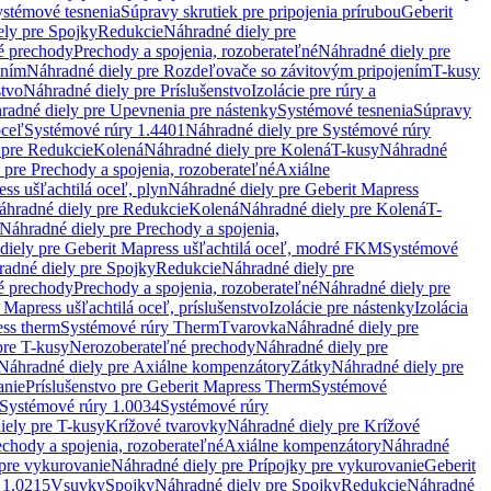
stémové tesnenia
Súpravy skrutiek pre pripojenia prírubou
Geberit
ely pre Spojky
Redukcie
Náhradné diely pre
é prechody
Prechody a spojenia, rozoberateľné
Náhradné diely pre
ením
Náhradné diely pre Rozdeľovače so závitovým pripojením
T-kusy
stvo
Náhradné diely pre Príslušenstvo
Izolácie pre rúry a
radné diely pre Upevnenia pre nástenky
Systémové tesnenia
Súpravy
oceľ
Systémové rúry 1.4401
Náhradné diely pre Systémové rúry
 pre Redukcie
Kolená
Náhradné diely pre Kolená
T-kusy
Náhradné
 pre Prechody a spojenia, rozoberateľné
Axiálne
ss ušľachtilá oceľ, plyn
Náhradné diely pre Geberit Mapress
áhradné diely pre Redukcie
Kolená
Náhradné diely pre Kolená
T-
Náhradné diely pre Prechody a spojenia,
diely pre Geberit Mapress ušľachtilá oceľ, modré FKM
Systémové
adné diely pre Spojky
Redukcie
Náhradné diely pre
é prechody
Prechody a spojenia, rozoberateľné
Náhradné diely pre
 Mapress ušľachtilá oceľ, príslušenstvo
Izolácie pre nástenky
Izolácia
ess therm
Systémové rúry Therm
Tvarovka
Náhradné diely pre
pre T-kusy
Nerozoberateľné prechody
Náhradné diely pre
Náhradné diely pre Axiálne kompenzátory
Zátky
Náhradné diely pre
anie
Príslušenstvo pre Geberit Mapress Therm
Systémové
Systémové rúry 1.0034
Systémové rúry
iely pre T-kusy
Krížové tvarovky
Náhradné diely pre Krížové
echody a spojenia, rozoberateľné
Axiálne kompenzátory
Náhradné
 pre vykurovanie
Náhradné diely pre Prípojky pre vykurovanie
Geberit
 1.0215
Vsuvky
Spojky
Náhradné diely pre Spojky
Redukcie
Náhradné