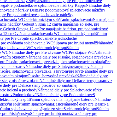
chovacie nádržky Sigma
Náhradné diely pre Pre podomietkové
mega
Pre podomietkové splachovacie nádržky Kappa
Náhradné diely
chovacie nádržky Delta
Pre podomietkové splachovacie nádržky
 pre Pre podomietkové splachovacie nádržky
plachovania WC s elektronickým spúšťaním splachovania
Na napájanie
vacie nádržky Geberit Sigma 12 cm
Na napájanie zo siete, pre
žky Geberit Omega 12 cm
Pre napájanie batériou, pre podomietkové
ma 12 cm
Ovládania splachovania WC s pneumatickým spúšťaním
ly pre Pre dvojité splachovanie
Pre jednoduché
o pre ovládania splachovania WC
Súprava pre hrubú montáž
Náhradné
nia splachovania WC s elektronickým spúšťaním
né WC
Náhradné diely pre Pre závesné WC
Pre stojace WC
Náhradné
hovacím okrajom
Náhradné diely pre Pisoáre, splachovacia prevádzka,
pre Pisoáre, splachovacia prevádzka, bez splachovacieho okraja
Pre
ovania pisoárov
Náhradné diely pre S integrovaným ovládaním
isoáre, splachovacia prevádzka, s krytom/pre kryt
Náhradné diely pre
chovacím okrajom
Pisoáre, bezvodná prevádzka
Náhradné diely pre
e steny pisoárov z plastu
Náhradné diely pre Deliace steny pisoárov z
 diely pre Deliace steny pisoárov zo sanitárnej
acie kolená a prechody
Náhradné diely pre Splachovacie rúrky,
pisoárov
Podomietkové
Náhradné diely pre Podomietkové
S
lektronickým spúšťaním splachovania, napájanie batériou
Náhradné
atickým spúšťaním splachovania
Basic
Náhradné diely pre Basic
Na
ťaním splachovania, napájanie zo siete
S elektronickým spúšťaním
 pre Príslušenstvo
Súpravy pre hrubú montáž a súpravy pre