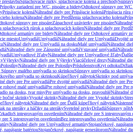
e prestavbu
Splachovacie rúrky, splachovacie kolená a prechody
Súpravy
Prípojky zariadení pre WC, pisoáre a bidety
Odtokové súpravy pre WC 
ky
Pripájacie kolená
Náhradné diely pre Pripájacie kolená
Pripájacia rúra
acieho kolena
Náhradné diely pre Predĺženia splachovacieho kolena
Príp
dtokové súpravy pre pisoáre
Zápachové uzávierky pre pisoáre
Náhradné 
a splachovacích rúrok a splachovacích kolien
Náhradné diely pre Predĺž
dtokové armatúry pre bidety
Náhradné diely pre Odtokové armatúry pr
ie miesto
Umývadlá
Umývadlá
Náhradné diely pre Umývadlá
Dvojité 
ku
Náhradné diely pre Umývadlá na dosku
Malé umývadlá
Náhradné die
dlá
Náhradné diely pre Zápustné umývadlá
Vstavané umývadlá
Náhradn
vadlá
Umývadlové žľaby
Náhradné diely pre Umývadlové žľaby
Ďalši
ky
Výlevky
Náhradné diely pre Výlevky
Viacúčelové drezy
Náhradné die
a
Polostĺpy
Náhradné diely pre Polostĺpy
Príslušenstvo
Kryt odtoku
Držiak
e Súpravy malého umývadla so skrinkou
Súpravy umývadla so skrinkou
tkového umývadla so skrinkou
Kúpeľňový nábytok
Skrinky pod umýva
né diely pre Pre umývadlá
Pre dvojité umývadlá
Náhradné diely pre Pre
re rohové malé umývadlá
Pre rohové umývadlá
Náhradné diely pre Pre 
dlo na dosku, tvar misy
Pre umývadlo na dosku, pravouhlé
Náhradné di
e bočné skrinky
Vysoké skrinky
Náhradné diely pre Vysoké skrinky
Stre
peľňový nábytok
Náhradné diely pre Ďalší kúpeľňový nábytok
Nástenné
ak na uteráky a háčiky na uteráky
Svetelné prvky
Držadlá
Súpravy nôh
M
Zrkadlo
S integrovaným osvetlením
Náhradné diely pre S integrovaným 
y pre S integrovaným osvetlením
Bez integrovaného osvetlenia
Náhradné
atúry
Náhradné diely pre Umývadlové armatúry
Stojančekové, napájanie
, napájanie batériou
Stojančekové, napájanie generátorom
Náhradné die