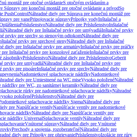
čnú montáž pre otočné ovládanie
S otočným ovládaním a
re Súpravy pre konečnú montáž pre otočné ovládanie a prívod
So
ie PushControl
Náhradné diely pre Súprava pre konečnú montáž pre
úpravy pre vane
Pripojovacie súpravy
Prípojky vody
Inštalačné a
Opláštenia
Príslušenstvo
Náhradné diely pre Príslušenstvo
Inštalačné
lá
Náhradné diely pre Inštalačné prvky pre umývadlá
Inštalačné prvky
čné prvky pre sprchy so stenovým odtokom
Náhradné diely pre
nštalačné prvky pre sprchové steny
Náhradné diely pre Inštalačné
é diely pre Inštalačné prvky pre armatúry
Inštalačné prvky pre práčky
 pre Inštalačné prvky pre konzolové zaťaženie
Inštalačné prvky pre
né zásobníky
Príslušenstvo
Náhradné diely pre Príslušenstvo
Geberit
čné prvky pre umývadlá
Náhradné diely pre Inštalačné prvky pre
é prvky pre pisoáre
Inštalačné prvky pre sprchy
Náhradné diely pre
 upevnenia
Nadomietkové splachovacie nádržky
Nadomietkové
hradné diely pre Umiestnené na WC mise
Vysoko položené
Náhradné
 nádržky pre WC, zo sanitárnej keramiky
Náhradné diely pre
plachovacie rúrky pre nadomietkové splachovacie nádržky
Náhradné
 vysoko položené
Príslušenstvo
Náhradné diely pre
Podomietkové splachovacie nádržky Sigma
Náhradné diely pre
iely pre Napúšťacie ventily
Napúšťacie ventily pre nadomietkové
chovacie nádržky
Náhradné diely pre Napúšťacie ventily pre
acie nádržky Universal
Splachovacie ventily
Náhradné diely pre
 splachovanie
Vnútorné súpravy
Náhradné diely pre Vnútorné
arovky
Prechody a spojenia, rozoberateľné
Náhradné diely pre
adné diely pre Prípojky pre ohrievanie
Príslušenstvo
Izolácie pre rúry