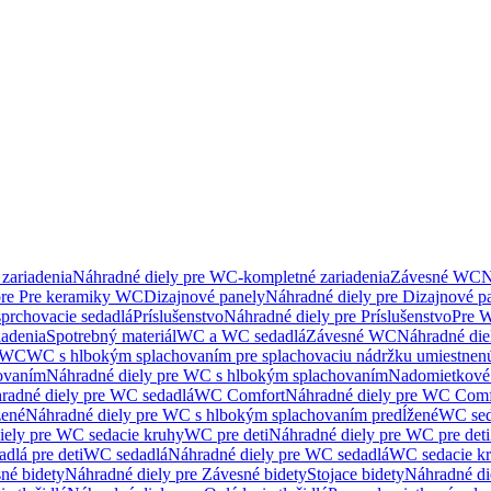
zariadenia
Náhradné diely pre WC-kompletné zariadenia
Závesné WC
N
pre Pre keramiky WC
Dizajnové panely
Náhradné diely pre Dizajnové p
sprchovacie sedadlá
Príslušenstvo
Náhradné diely pre Príslušenstvo
Pre W
iadenia
Spotrebný materiál
WC a WC sedadlá
Závesné WC
Náhradné di
e WC
WC s hlbokým splachovaním pre splachovaciu nádržku umiestne
ovaním
Náhradné diely pre WC s hlbokým splachovaním
Nadomietkové 
radné diely pre WC sedadlá
WC Comfort
Náhradné diely pre WC Comf
žené
Náhradné diely pre WC s hlbokým splachovaním predĺžené
WC sed
iely pre WC sedacie kruhy
WC pre deti
Náhradné diely pre WC pre deti
dlá pre deti
WC sedadlá
Náhradné diely pre WC sedadlá
WC sedacie k
né bidety
Náhradné diely pre Závesné bidety
Stojace bidety
Náhradné die