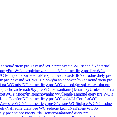
áhradné diely pre Závesné WC
Sprchovacie WC sedadlá
Náhradné
anely
Pre WC-kompletné zariadenia
Náhradné diely pre Pre WC-
C-kompletné zariadenia
Pre sprchovacie sedadlá
Náhradné diely pre
ely pre Závesné WC
WC s hlbokým splachovaním
Náhradné diely pre
nú na WC mise
Náhradné diely pre WC s hlbokým splachovaním pre
splachovacie nádržky pre WC, zo sanitárnej keramiky
Umiestnené na
ort
WC s hlbokým splachovaním vyvýšené
Náhradné diely pre WC s
adlá Comfort
Náhradné diely pre WC sedadlá Comfort
WC
Závesné WC
Náhradné diely pre Závesné WC
Stojace WC
Náhradné
ruhy
Náhradné diely pre WC sedacie kruhy
Nášľapné WC
So
ly pre Stojace bidety
Príslušenstvo
Náhradné diely pre