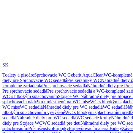
SK
Toalety a pisoáre
Sprchovacie WC Geberit AquaClean
WC-kompletné 
diely pre Sprchovacie WC sedadlá
Pre keramiky WC
Náhradné diely 
kompletné zariadenia
Pre sprchovacie sedadlá
Náhradné diely pre Pre 
Pre sprchovacie sedadlá
Pre sprchovacie sedadlá a WC-kompletné zar
WC s hlbokým splachovaním
Stojace WC
Náhradné diely pre Stojac
splachovaciu nádržku umiestnenú na WC mise
WC s hlbokým splach
WC mise
WC sedadlá
Náhradné diely pre WC sedadlá
WC sedadlá
Náh
hlbokým splachovaním vyvýšené
WC s hlbokým splachovaním predĺ
sedadlá
Náhradné diely pre WC sedadlá
WC sedacie kruhy
Náhradné d
diely pre Stojace WC
WC sedadlá pre deti
Náhradné diely pre WC seda
splachovaním
Príslušenstvo
Prípojky
Pripevňovací materiál
Bidety
Záves