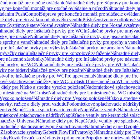
čnú montáž pre otočné ovládanie
Náhradné diely pre Súpravy pre kone
vy pre konečnú montáž pre otočné ovládanie a prívod
Náhradné diely p
vládaním PushControl
Súprava pre konečnú montáž pre stláčacie ovládan
é diely pre So zátkou odtokového ventilu
Príslušenstvo pre odtokové s
pre Systémové steny
Nosné systémy
Náhradné diely pre Nosné systémy
hradné diely pre Inštalačné prvky pre WC
Inštalačné prvky pre umývad
rvky pre pisoáre
Náhradné diely pre Inštalačné prvky pre pisoáre
Inštala
e sprchy a vane
Náhradné diely pre Inštalačné prvky pre sprchy a vane
I
 pre Inštalačné prvky pre výlevky
Inštalačné prvky pre armatúry
Náhradn
umývačky riadu
Inštalačné prvky pre konzolové zaťaženie
Náhradné diely
pre nástenné zásobníky
Náhradné diely pre Inštalačné prvky pre násten
ačné prvky pre WC
Náhradné diely pre Inštalačné prvky pre WC
Inštala
vky pre bidety
Inštalačné prvky pre pisoáre
Náhradné diely pre Inštalačn
stvo
Pre inštalačné prvky pre WC
Pre upevnenia
Náhradné diely pre Pre
ové splachovacie nádržky pre WC, z plastu
Umiestnené na WC mise
Ná
diely pre Nízko a stredne vysoko položené
Nadomietkové splachovacie
Umiestnené na WC mise
Náhradné diely pre Umiestnené na WC mise
S
Vysoko položené
Náhradné diely pre Vysoko položené
Nízko a stredne
suvky, ružice a diely proti vzdutiu
Podomietkové splachovacie nádržky
šenstvo
Napúšťacie a splachovacie ventily
Napúšťacie ventily
Náhradné d
omietkové splachovacie nádržky
Napúšťacie ventily pre keramické spla
 nádržky Universal
Náhradné diely pre Napúšťacie ventily pre splachov
dnoduché splachovanie
Dvojité splachovanie
Náhradné diely pre Dvojité
e
Zásobovacie systémy
Geberit FlowFit
Tvarovky
Náhradné diely pre Tv
tenky
Rozdeľovače so závitovým pripojením
Prípojky pre ohrievanie
Náhr