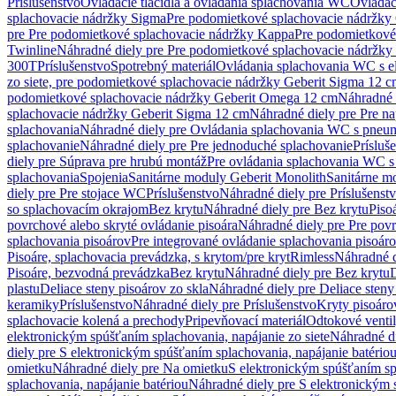
Príslušenstvo
Ovládacie tlačidlá a ovládania splachovania WC
Ovládaci
splachovacie nádržky Sigma
Pre podomietkové splachovacie nádržk
pre Pre podomietkové splachovacie nádržky Kappa
Pre podomietkové
Twinline
Náhradné diely pre Pre podomietkové splachovacie nádržky
300T
Príslušenstvo
Spotrebný materiál
Ovládania splachovania WC s e
zo siete, pre podomietkové splachovacie nádržky Geberit Sigma 12 
podomietkové splachovacie nádržky Geberit Omega 12 cm
Náhradné 
splachovacie nádržky Geberit Sigma 12 cm
Náhradné diely pre Pre n
splachovania
Náhradné diely pre Ovládania splachovania WC s pneu
splachovanie
Náhradné diely pre Pre jednoduché splachovanie
Prísluš
diely pre Súprava pre hrubú montáž
Pre ovládania splachovania WC s
splachovania
Spojenia
Sanitárne moduly Geberit Monolith
Sanitárne m
diely pre Pre stojace WC
Príslušenstvo
Náhradné diely pre Príslušenst
so splachovacím okrajom
Bez krytu
Náhradné diely pre Bez krytu
Piso
povrchové alebo skryté ovládanie pisoára
Náhradné diely pre Pre povr
splachovania pisoárov
Pre integrované ovládanie splachovania pisoár
Pisoáre, splachovacia prevádzka, s krytom/pre kryt
Rimless
Náhradné d
Pisoáre, bezvodná prevádzka
Bez krytu
Náhradné diely pre Bez krytu
D
plastu
Deliace steny pisoárov zo skla
Náhradné diely pre Deliace steny
keramiky
Príslušenstvo
Náhradné diely pre Príslušenstvo
Kryty pisoáro
splachovacie kolená a prechody
Pripevňovací materiál
Odtokové venti
elektronickým spúšťaním splachovania, napájanie zo siete
Náhradné di
diely pre S elektronickým spúšťaním splachovania, napájanie batério
omietku
Náhradné diely pre Na omietku
S elektronickým spúšťaním spl
splachovania, napájanie batériou
Náhradné diely pre S elektronickým 