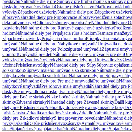
prestavbu
Náhradné diely pre Súpravy pre hrubú montáž a súpravy pr
dosky
Integrované ovládania
Ostatné príslušenstvo
Diaľkové ovládanie
výlevky
Zápachové uzávierky
Náhradné diely pre Zápachové uzávier
súpravy
Náhradné diely pre Pripojovacie súpravy
Predĺženia splachov
dekoratívne kryty
Odtokové súpravy pre pisoáre
Náhradné diely pre O
uzávierky
Náhradné diely pre Rúrkové zápachové uzávierky
Predĺženi
hrdlom
Náhradné diely pre Pripájacia rúra s hrdlom
Tesniace manžety
O
zápachové uzávierky
Pripájacia rúra s hrdlom
Prípojky
Tesnenia
Umývac
umývadlá
Náhradné diely pre Nábytkové umývadlá
Umývadlá na dos
umývadlá
Náhradné diely pre Polozápustné umývadlá
Zápustné umýva
Comfort
Umývadlá pre deti
Náhradné diely pre Umývadlá pre deti
Umý
výlevky
Umývadlové výlevky
Náhradné diely pre Umývadlové výlev
učebne
Príslušenstvo
Stĺpy
Náhradné diely pre Stĺpy
Stĺpovité oplášteni
so skrinkou
Súpravy malého umývadla so skrinkou
Náhradné diely pr
nábytkového umývadla so skrinkou
Náhradné diely pre Súpravy náby
umývadlá
Náhradné diely pre Pre malé umývadlá
Pre umývadlá
Náhrad
nábytkové umývadlá
Pre rohové malé umývadlá
Náhradné diely pre P
dosky
Pre umývadlo na dosku, tvar misy
Náhradné diely pre Pre umýva
diely pre Bočné skrinky
Nízke bočné skrinky
Náhradné diely pre Nízk
skrinky
Závesné skrinky
Náhradné diely pre Závesné skrinky
Ďalší kú
diely pre Príslušenstvo
Priehradky do zásuvky a organizačné boxy
Drži
príslušenstvo
Zrkadlá a zrkadlové skrinky
Zrkadlo
Náhradné diely pre 
diely pre Zrkadlové skrinky
S integrovaným osvetlením
Náhradné diel
prvky
Držadlá
Ďalšie príslušenstvo
Zásuvky
Armatúry
Umývadlové arm
siete
Stojančekové, napájanie batériou
Náhradné diely pre Stojančekové