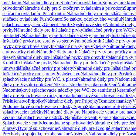
ovládaním
Náhradné diely pre S otočným ovládaním
Súpravy pre kone
prívodom
Náhradné diely pre S otočným ovládaním a prívodom
Súpra
stláčacím ovládaním PushControl
Náhradné diely pre So stláčacím o
stláčacie ovládanie PushControl
So zátkou odtokového ventilu
Náhradn
splachovacie systémy
Geberit Duofix
Systémové steny
Náhradné diely 
prvky
Náhradné diely pre Inštalačné prvky
Inštalačné prvky pre WC
Ná
pre bidety
Náhradné diely pre Inštalačné prvky pre bidety
Inštalačné p
Inštalačné prvky pre sprchy so stenovým odtokom
Inštalačné prvky pr
prvky pre sprchové steny
Inštalačné prvky pre výlevky
Náhradné diely
a umývačky riadu
Náhradné diely pre Inštalačné prvky pre práčky a 
drezy
Náhradné diely pre Inštalačné prvky pre drezy
Inštalačné prvky 
Kombifix
Inštalačné prvky
Náhradné diely pre Inštalačné prvky
Inštal
umývadlá
Inštalačné prvky pre bidety
Náhradné diely pre Inštalačné pr
Inštalačné prvky pre sprchy
Príslušenstvo
Náhradné diely pre Príslušen
splachovacie nádržky pre WC, z plastu
Náhradné diely pre Nadomietk
diely pre Vysoko položené
Nízko a stredne vysoko položené
Náhradné 
Nadomietkové splachovacie nádržky pre WC, zo sanitárnej keramiky
diely pre Splachovacie rúrky pre nadomietkové splachovacie nádržky
Príslušenstvo
Prípojky
Náhradné diely pre Prípojky
Tesniace manžety
V
Podomietkové splachovacie nádržky Sigma
Splachovacie rúrky
Príslu
splachovacie nádržky
Náhradné diely pre Napúšťacie ventily pre nad
keramické splachovacie nádržky
Napúšťacie ventily pre splachovacie
Splachovacie ventily
Jednoduché splachovanie
Náhradné diely pre Je
súpravy
Dvojité splachovanie
Náhradné diely pre Dvojité splachovani
Prechody a spojenia, rozoberateľné
Nástenky
Náhradné diely pre Nás