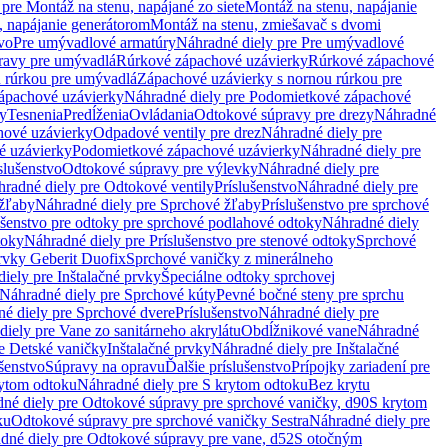
pre Montáž na stenu, napájané zo siete
Montáž na stenu, napájanie
, napájanie generátorom
Montáž na stenu, zmiešavač s dvomi
vo
Pre umývadlové armatúry
Náhradné diely pre Pre umývadlové
ravy pre umývadlá
Rúrkové zápachové uzávierky
Rúrkové zápachové
u rúrkou pre umývadlá
Zápachové uzávierky s nornou rúrkou pre
ápachové uzávierky
Náhradné diely pre Podomietkové zápachové
ky
Tesnenia
Predĺženia
Ovládania
Odtokové súpravy pre drezy
Náhradné
ové uzávierky
Odpadové ventily pre drez
Náhradné diely pre
é uzávierky
Podomietkové zápachové uzávierky
Náhradné diely pre
slušenstvo
Odtokové súpravy pre výlevky
Náhradné diely pre
radné diely pre Odtokové ventily
Príslušenstvo
Náhradné diely pre
žľaby
Náhradné diely pre Sprchové žľaby
Príslušenstvo pre sprchové
ušenstvo pre odtoky pre sprchové podlahové odtoky
Náhradné diely
toky
Náhradné diely pre Príslušenstvo pre stenové odtoky
Sprchové
prvky Geberit Duofix
Sprchové vaničky z minerálneho
iely pre Inštalačné prvky
Špeciálne odtoky sprchovej
Náhradné diely pre Sprchové kúty
Pevné bočné steny pre sprchu
é diely pre Sprchové dvere
Príslušenstvo
Náhradné diely pre
iely pre Vane zo sanitárneho akrylátu
Obdĺžnikové vane
Náhradné
e Detské vaničky
Inštalačné prvky
Náhradné diely pre Inštalačné
ušenstvo
Súpravy na opravu
Ďalšie príslušenstvo
Prípojky zariadení pre
ytom odtoku
Náhradné diely pre S krytom odtoku
Bez krytu
né diely pre Odtokové súpravy pre sprchové vaničky, d90
S krytom
ku
Odtokové súpravy pre sprchové vaničky Sestra
Náhradné diely pre
dné diely pre Odtokové súpravy pre vane, d52
S otočným