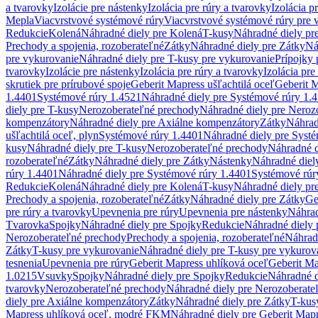
a tvarovky
Izolácie pre nástenky
Izolácia pre rúry a tvarovky
Izolácia p
Mepla
Viacvrstvové systémové rúry
Viacvrstvové systémové rúry pre 
Redukcie
Kolená
Náhradné diely pre Kolená
T-kusy
Náhradné diely pr
Prechody a spojenia, rozoberateľné
Zátky
Náhradné diely pre Zátky
Ná
pre vykurovanie
Náhradné diely pre T-kusy pre vykurovanie
Prípojky 
tvarovky
Izolácie pre nástenky
Izolácia pre rúry a tvarovky
Izolácia pre
skrutiek pre prírubové spoje
Geberit Mapress ušľachtilá oceľ
Geberit M
1.4401
Systémové rúry 1.4521
Náhradné diely pre Systémové rúry 1.
diely pre T-kusy
Nerozoberateľné prechody
Náhradné diely pre Neroz
kompenzátory
Náhradné diely pre Axiálne kompenzátory
Zátky
Náhrad
ušľachtilá oceľ, plyn
Systémové rúry 1.4401
Náhradné diely pre Syst
kusy
Náhradné diely pre T-kusy
Nerozoberateľné prechody
Náhradné d
rozoberateľné
Zátky
Náhradné diely pre Zátky
Nástenky
Náhradné diel
rúry 1.4401
Náhradné diely pre Systémové rúry 1.4401
Systémové rúr
Redukcie
Kolená
Náhradné diely pre Kolená
T-kusy
Náhradné diely pr
Prechody a spojenia, rozoberateľné
Zátky
Náhradné diely pre Zátky
Ge
pre rúry a tvarovky
Upevnenia pre rúry
Upevnenia pre nástenky
Náhrad
Tvarovka
Spojky
Náhradné diely pre Spojky
Redukcie
Náhradné diely 
Nerozoberateľné prechody
Prechody a spojenia, rozoberateľné
Náhradn
Zátky
T-kusy pre vykurovanie
Náhradné diely pre T-kusy pre vykurov
tesnenia
Upevnenia pre rúry
Geberit Mapress uhlíková oceľ
Geberit Ma
1.0215
Vsuvky
Spojky
Náhradné diely pre Spojky
Redukcie
Náhradné d
tvarovky
Nerozoberateľné prechody
Náhradné diely pre Nerozoberate
diely pre Axiálne kompenzátory
Zátky
Náhradné diely pre Zátky
T-kus
Mapress uhlíková oceľ, modré FKM
Náhradné diely pre Geberit Map