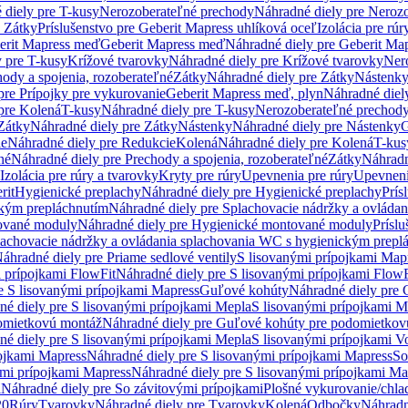
 diely pre T-kusy
Nerozoberateľné prechody
Náhradné diely pre Neroz
e Zátky
Príslušenstvo pre Geberit Mapress uhlíková oceľ
Izolácia pre rúr
erit Mapress meď
Geberit Mapress meď
Náhradné diely pre Geberit Ma
 pre T-kusy
Krížové tvarovky
Náhradné diely pre Krížové tvarovky
Ner
ody a spojenia, rozoberateľné
Zátky
Náhradné diely pre Zátky
Nástenk
pre Prípojky pre vykurovanie
Geberit Mapress meď, plyn
Náhradné diel
pre Kolená
T-kusy
Náhradné diely pre T-kusy
Nerozoberateľné prechod
Zátky
Náhradné diely pre Zátky
Nástenky
Náhradné diely pre Nástenky
G
ie
Náhradné diely pre Redukcie
Kolená
Náhradné diely pre Kolená
T-kus
né
Náhradné diely pre Prechody a spojenia, rozoberateľné
Zátky
Náhradn
Izolácia pre rúry a tvarovky
Kryty pre rúry
Upevnenia pre rúry
Upevneni
rit
Hygienické preplachy
Náhradné diely pre Hygienické preplachy
Prís
ckým prepláchnutím
Náhradné diely pre Splachovacie nádržky a ovláda
ované moduly
Náhradné diely pre Hygienické montované moduly
Prísl
plachovacie nádržky a ovládania splachovania WC s hygienickým prepl
áhradné diely pre Priame sedlové ventily
S lisovanými prípojkami Map
 prípojkami FlowFit
Náhradné diely pre S lisovanými prípojkami FlowF
e S lisovanými prípojkami Mapress
Guľové kohúty
Náhradné diely pre
né diely pre S lisovanými prípojkami Mepla
S lisovanými prípojkami M
omietkovú montáž
Náhradné diely pre Guľové kohúty pre podomietkov
né diely pre S lisovanými prípojkami Mepla
S lisovanými prípojkami V
ojkami Mapress
Náhradné diely pre S lisovanými prípojkami Mapress
So
ými prípojkami Mapress
Náhradné diely pre S lisovanými prípojkami Ma
i
Náhradné diely pre So závitovými prípojkami
Plošné vykurovanie/chla
20
Rúry
Tvarovky
Náhradné diely pre Tvarovky
Kolená
Odbočky
Náhradn