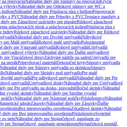
 na renováciu
Náhradné diely pre Súpravy na renováciu
Krycie
a výlevky
Náhradné diely pre Odtokové súpravy pre WC a
 s hrdlom
Náhradné diely pre Pripájacia rúra s hrdlom
Pripojovacie
ojky z PVC
Náhradné diely pre Prípojky z PVC
Tesniace manžety a
diely pre Zápachové uzávierky pre pisoáre
Rúrkové zápachové
enia splachovacích rúrok a splachovacích kolien
Pripájacia rúra s
e bidety
Rúrkové zápachové uzávierky
Náhradné diely pre Rúrkové
umývadlá
Náhradné diely pre Dvojité umývadlá
Nábytkové
ly pre Malé umývadlá
Rohové malé umývadlo
Polozápustné
é diely pre Vstavané umývadlá
Rohové umývadlá
Umývadlá
e umývadlové výlevky
Náhradné diely pre Ďalšie umývadlové
ly pre Viacúčelové drezy
Záchytné nádrže na sadru
Umývadlá pre
 na uterák
Pripevňovací materiál
Dekoračné kryty
Súpravy umývadla
Náhradné diely pre Súpravy umývadla so skrinkou
Súpravy
dlo
Náhradné diely pre Skrinky pod umývadlo
Pre malé
 dvojité umývadlá
Pre nábytkové umývadlá
Náhradné diely pre Pre
rohové umývadlá
Umývadlové dosky
Náhradné diely pre Umývadlové
ely pre Pre umývadlo na dosku, pravouhlé
Bočné skrinky
Náhradné
dne vysoké skrinky
Náhradné diely pre Stredne vysoké
 poličky
Náhradné diely pre Nástenné poličky
Príslušenstvo
Náhradné
agnetické tabule
Zásuvky
Náhradné diely pre Zásuvky
Ďalšie
osvetlením
Bez integrovaného osvetlenia
Zrkadlové skrinky
Náhradné
 diely pre Bez integrovaného osvetlenia
Príslušenstvo
Svetelné
 zo siete
Náhradné diely pre Stojančekové, napájanie zo
ly pre Stojančekové, napájanie generátorom
Stojančeková montáž,