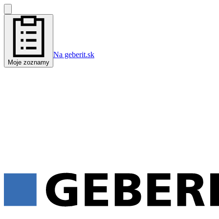
Na geberit.sk
Moje zoznamy