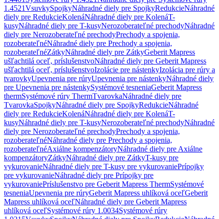
1.4521
Vsuvky
Spojky
Náhradné diely pre Spojky
Redukcie
Náhradné
diely pre Redukcie
Kolená
Náhradné diely pre Kolená
T-
kusy
Náhradné diely pre T-kusy
Nerozoberateľné prechody
Náhradné
diely pre Nerozoberateľné prechody
Prechody a spojenia,
rozoberateľné
Náhradné diely pre Prechody a spojenia,
rozoberateľné
Zátky
Náhradné diely pre Zátky
Geberit Mapress
ušľachtilá oceľ, príslušenstvo
Náhradné diely pre Geberit Mapress
ušľachtilá oceľ, príslušenstvo
Izolácie pre nástenky
Izolácia pre rúry a
tvarovky
Upevnenia pre rúry
Upevnenia pre nástenky
Náhradné diely
pre Upevnenia pre nástenky
Systémové tesnenia
Geberit Mapress
therm
Systémové rúry Therm
Tvarovka
Náhradné diely pre
Tvarovka
Spojky
Náhradné diely pre Spojky
Redukcie
Náhradné
diely pre Redukcie
Kolená
Náhradné diely pre Kolená
T-
kusy
Náhradné diely pre T-kusy
Nerozoberateľné prechody
Náhradné
diely pre Nerozoberateľné prechody
Prechody a spojenia,
rozoberateľné
Náhradné diely pre Prechody a spojenia,
rozoberateľné
Axiálne kompenzátory
Náhradné diely pre Axiálne
kompenzátory
Zátky
Náhradné diely pre Zátky
T-kusy pre
vykurovanie
Náhradné diely pre T-kusy pre vykurovanie
Prípojky
pre vykurovanie
Náhradné diely pre Prípojky pre
vykurovanie
Príslušenstvo pre Geberit Mapress Therm
Systémové
tesnenia
Upevnenia pre rúry
Geberit Mapress uhlíková oceľ
Geberit
Mapress uhlíková oceľ
Náhradné diely pre Geberit Mapress
uhlíková oceľ
Systémové rúry 1.0034
Systémové rúry