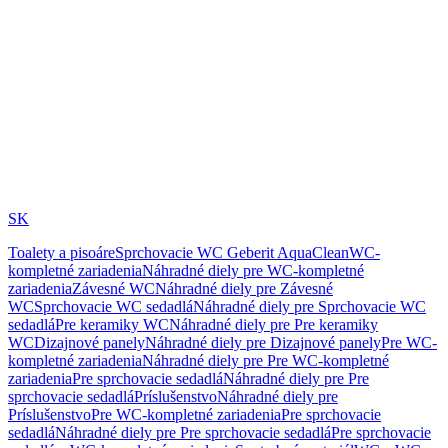
SK
Toalety a pisoáre
Sprchovacie WC Geberit AquaClean
WC-
kompletné zariadenia
Náhradné diely pre WC-kompletné
zariadenia
Závesné WC
Náhradné diely pre Závesné
WC
Sprchovacie WC sedadlá
Náhradné diely pre Sprchovacie WC
sedadlá
Pre keramiky WC
Náhradné diely pre Pre keramiky
WC
Dizajnové panely
Náhradné diely pre Dizajnové panely
Pre WC-
kompletné zariadenia
Náhradné diely pre Pre WC-kompletné
zariadenia
Pre sprchovacie sedadlá
Náhradné diely pre Pre
sprchovacie sedadlá
Príslušenstvo
Náhradné diely pre
Príslušenstvo
Pre WC-kompletné zariadenia
Pre sprchovacie
sedadlá
Náhradné diely pre Pre sprchovacie sedadlá
Pre sprchovacie