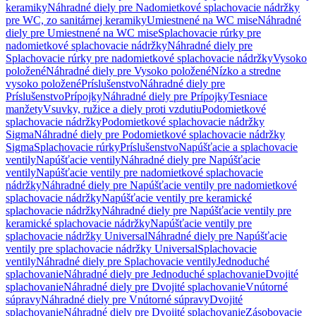
keramiky
Náhradné diely pre Nadomietkové splachovacie nádržky
pre WC, zo sanitárnej keramiky
Umiestnené na WC mise
Náhradné
diely pre Umiestnené na WC mise
Splachovacie rúrky pre
nadomietkové splachovacie nádržky
Náhradné diely pre
Splachovacie rúrky pre nadomietkové splachovacie nádržky
Vysoko
položené
Náhradné diely pre Vysoko položené
Nízko a stredne
vysoko položené
Príslušenstvo
Náhradné diely pre
Príslušenstvo
Prípojky
Náhradné diely pre Prípojky
Tesniace
manžety
Vsuvky, ružice a diely proti vzdutiu
Podomietkové
splachovacie nádržky
Podomietkové splachovacie nádržky
Sigma
Náhradné diely pre Podomietkové splachovacie nádržky
Sigma
Splachovacie rúrky
Príslušenstvo
Napúšťacie a splachovacie
ventily
Napúšťacie ventily
Náhradné diely pre Napúšťacie
ventily
Napúšťacie ventily pre nadomietkové splachovacie
nádržky
Náhradné diely pre Napúšťacie ventily pre nadomietkové
splachovacie nádržky
Napúšťacie ventily pre keramické
splachovacie nádržky
Náhradné diely pre Napúšťacie ventily pre
keramické splachovacie nádržky
Napúšťacie ventily pre
splachovacie nádržky Universal
Náhradné diely pre Napúšťacie
ventily pre splachovacie nádržky Universal
Splachovacie
ventily
Náhradné diely pre Splachovacie ventily
Jednoduché
splachovanie
Náhradné diely pre Jednoduché splachovanie
Dvojité
splachovanie
Náhradné diely pre Dvojité splachovanie
Vnútorné
súpravy
Náhradné diely pre Vnútorné súpravy
Dvojité
splachovanie
Náhradné diely pre Dvojité splachovanie
Zásobovacie