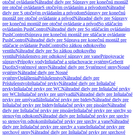
otočné ovládanie
Náhradné diely pre Súpravy pre konečnú montáž
pre otočné ovládanie
S otočným ovládaním a prívodom
Náhradné
diely pre S otočným ovládaním a prívodom
Súpravy pre konečnú
montáž pre otočné ovládanie a prívod
Náhradné diely pre Súpravy
pre konečnú montáž pre otočné ovládanie a prívod
So stláčacím
ovládaním PushControl
Náhradné diely pre So stláčacím ovládaním
PushControl
Súprava pre konečnú montáž pre stláčacie ovládanie
PushControl
Náhradné diely pre Súprava pre konečnú montáž pre
stláčacie ovládanie PushControl
So zátkou odtokového
ventilu
Náhradné diely pre So zátkou odtokového
ventilu
Príslušenstvo pre odtokové súpravy pre vane
Pripojovacie
súpravy
Prípojky vody
Inštalačné a splachovacie systémy
Geberit
Duofix
Systémové steny
Náhradné diely pre Systémové steny
Nosné
systémy
Náhradné diely pre Nosné
systémy
Opláštenia
Príslušenstvo
Náhradné diely pre
Príslušenstvo
Inštalačné prvky
Náhradné diely pre Inštalačné
prvky
Inštalačné prvky pre WC
Náhradné diely pre Inštalačné prvky
pre WC
Inštalačné prvky pre umývadlá
Náhradné diely pre Inštalačné
prvky pre umývadlá
Inštalačné prvky pre bidety
Náhradné diely pre
Inštalačné prvky pre bidety
Inštalačné prvky pre pisoáre
Náhradné
diely pre Inštalačné prvky pre pisoáre
Inštalačné prvky pre sprchy so
stenovým odtokom
Náhradné diely pre Inštalačné prvky pre sprchy
so stenovým odtokom
Inštalačné prvky pre sprchy a vane
Náhradné
diely pre Inštalačné prvky pre sprchy a vane
Inštalačné prvky pre
sprchové steny
Náhradné diely pre Inštalačné prvky pre sprchové