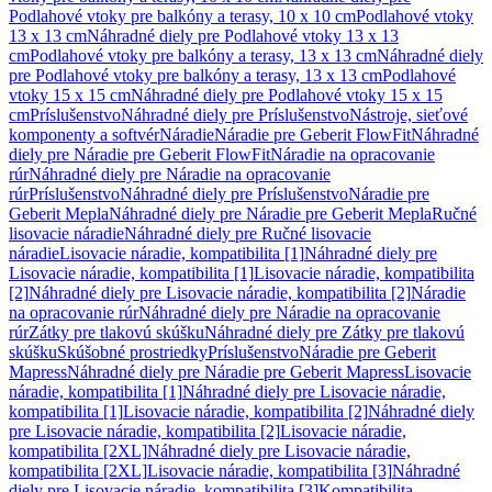
Podlahové vtoky pre balkóny a terasy, 10 x 10 cm
Podlahové vtoky
13 x 13 cm
Náhradné diely pre Podlahové vtoky 13 x 13
cm
Podlahové vtoky pre balkóny a terasy, 13 x 13 cm
Náhradné diely
pre Podlahové vtoky pre balkóny a terasy, 13 x 13 cm
Podlahové
vtoky 15 x 15 cm
Náhradné diely pre Podlahové vtoky 15 x 15
cm
Príslušenstvo
Náhradné diely pre Príslušenstvo
Nástroje, sieťové
komponenty a softvér
Náradie
Náradie pre Geberit FlowFit
Náhradné
diely pre Náradie pre Geberit FlowFit
Náradie na opracovanie
rúr
Náhradné diely pre Náradie na opracovanie
rúr
Príslušenstvo
Náhradné diely pre Príslušenstvo
Náradie pre
Geberit Mepla
Náhradné diely pre Náradie pre Geberit Mepla
Ručné
lisovacie náradie
Náhradné diely pre Ručné lisovacie
náradie
Lisovacie náradie, kompatibilita [1]
Náhradné diely pre
Lisovacie náradie, kompatibilita [1]
Lisovacie náradie, kompatibilita
[2]
Náhradné diely pre Lisovacie náradie, kompatibilita [2]
Náradie
na opracovanie rúr
Náhradné diely pre Náradie na opracovanie
rúr
Zátky pre tlakovú skúšku
Náhradné diely pre Zátky pre tlakovú
skúšku
Skúšobné prostriedky
Príslušenstvo
Náradie pre Geberit
Mapress
Náhradné diely pre Náradie pre Geberit Mapress
Lisovacie
náradie, kompatibilita [1]
Náhradné diely pre Lisovacie náradie,
kompatibilita [1]
Lisovacie náradie, kompatibilita [2]
Náhradné diely
pre Lisovacie náradie, kompatibilita [2]
Lisovacie náradie,
kompatibilita [2XL]
Náhradné diely pre Lisovacie náradie,
kompatibilita [2XL]
Lisovacie náradie, kompatibilita [3]
Náhradné
diely pre Lisovacie náradie, kompatibilita [3]
Kompatibilita