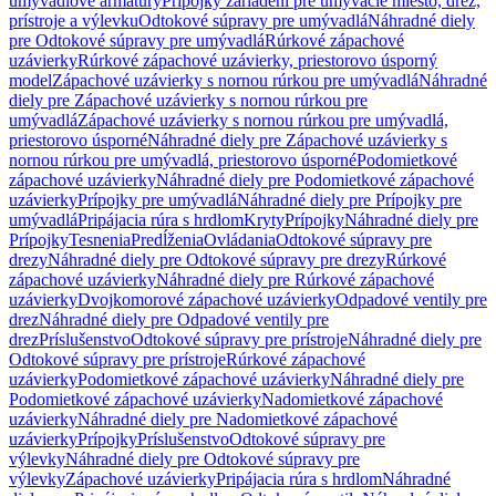
umývadlové armatúry
Prípojky zariadení pre umývacie miesto, drez,
prístroje a výlevku
Odtokové súpravy pre umývadlá
Náhradné diely
pre Odtokové súpravy pre umývadlá
Rúrkové zápachové
uzávierky
Rúrkové zápachové uzávierky, priestorovo úsporný
model
Zápachové uzávierky s nornou rúrkou pre umývadlá
Náhradné
diely pre Zápachové uzávierky s nornou rúrkou pre
umývadlá
Zápachové uzávierky s nornou rúrkou pre umývadlá,
priestorovo úsporné
Náhradné diely pre Zápachové uzávierky s
nornou rúrkou pre umývadlá, priestorovo úsporné
Podomietkové
zápachové uzávierky
Náhradné diely pre Podomietkové zápachové
uzávierky
Prípojky pre umývadlá
Náhradné diely pre Prípojky pre
umývadlá
Pripájacia rúra s hrdlom
Kryty
Prípojky
Náhradné diely pre
Prípojky
Tesnenia
Predĺženia
Ovládania
Odtokové súpravy pre
drezy
Náhradné diely pre Odtokové súpravy pre drezy
Rúrkové
zápachové uzávierky
Náhradné diely pre Rúrkové zápachové
uzávierky
Dvojkomorové zápachové uzávierky
Odpadové ventily pre
drez
Náhradné diely pre Odpadové ventily pre
drez
Príslušenstvo
Odtokové súpravy pre prístroje
Náhradné diely pre
Odtokové súpravy pre prístroje
Rúrkové zápachové
uzávierky
Podomietkové zápachové uzávierky
Náhradné diely pre
Podomietkové zápachové uzávierky
Nadomietkové zápachové
uzávierky
Náhradné diely pre Nadomietkové zápachové
uzávierky
Prípojky
Príslušenstvo
Odtokové súpravy pre
výlevky
Náhradné diely pre Odtokové súpravy pre
výlevky
Zápachové uzávierky
Pripájacia rúra s hrdlom
Náhradné