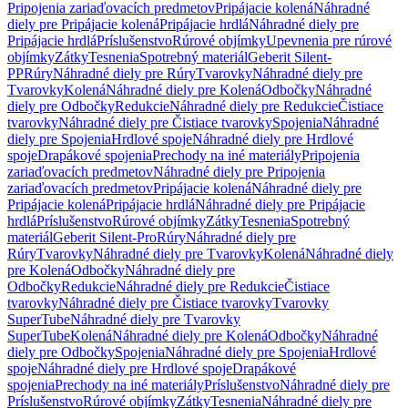
Pripojenia zariaďovacích predmetov
Pripájacie kolená
Náhradné
diely pre Pripájacie kolená
Pripájacie hrdlá
Náhradné diely pre
Pripájacie hrdlá
Príslušenstvo
Rúrové objímky
Upevnenia pre rúrové
objímky
Zátky
Tesnenia
Spotrebný materiál
Geberit Silent-
PP
Rúry
Náhradné diely pre Rúry
Tvarovky
Náhradné diely pre
Tvarovky
Kolená
Náhradné diely pre Kolená
Odbočky
Náhradné
diely pre Odbočky
Redukcie
Náhradné diely pre Redukcie
Čistiace
tvarovky
Náhradné diely pre Čistiace tvarovky
Spojenia
Náhradné
diely pre Spojenia
Hrdlové spoje
Náhradné diely pre Hrdlové
spoje
Drapákové spojenia
Prechody na iné materiály
Pripojenia
zariaďovacích predmetov
Náhradné diely pre Pripojenia
zariaďovacích predmetov
Pripájacie kolená
Náhradné diely pre
Pripájacie kolená
Pripájacie hrdlá
Náhradné diely pre Pripájacie
hrdlá
Príslušenstvo
Rúrové objímky
Zátky
Tesnenia
Spotrebný
materiál
Geberit Silent-Pro
Rúry
Náhradné diely pre
Rúry
Tvarovky
Náhradné diely pre Tvarovky
Kolená
Náhradné diely
pre Kolená
Odbočky
Náhradné diely pre
Odbočky
Redukcie
Náhradné diely pre Redukcie
Čistiace
tvarovky
Náhradné diely pre Čistiace tvarovky
Tvarovky
SuperTube
Náhradné diely pre Tvarovky
SuperTube
Kolená
Náhradné diely pre Kolená
Odbočky
Náhradné
diely pre Odbočky
Spojenia
Náhradné diely pre Spojenia
Hrdlové
spoje
Náhradné diely pre Hrdlové spoje
Drapákové
spojenia
Prechody na iné materiály
Príslušenstvo
Náhradné diely pre
Príslušenstvo
Rúrové objímky
Zátky
Tesnenia
Náhradné diely pre