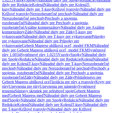
1.0215
Vsuvky
Spojky
Náhradné diely pre Spojky
Redukcie
Náhradné
diely pre Redukcie
Kolená
Náhradné diely pre Kolená
T-
kusy
Náhradné diely pre T-kusy
Krížové tvarovky
Náhradné diely pre
Krížové tvarovky
Nerozoberateľné prechody
Náhradné diely pre
Nerozoberateľné prechody
Prechody a spojenia,
rozoberateľné
Náhradné diely pre Prechody a spojenia,
rozoberateľné
Axiálne kompenzátory
Náhradné diely pre Axiálne
kompenzátory
Zátky
Náhradné diely pre Zátky
T-kusy pre
vykurovanie
Náhradné diely pre T-kusy pre vykurovanie
Prípojky
pre vykurovanie
Náhradné diely pre Prípojky pre
vykurovanie
Geberit Mapress uhlíková oceľ, modré FKM
Náhradné
diely pre Geberit Mapress uhlíková oceľ, modré FKM
Systémové
rúry 1.0034
Systémové rúry 1.0215
Vsuvky
Spojky
Náhradné diely
pre Spojky
Redukcie
Náhradné diely pre Redukcie
Kolená
Náhradné
diely pre Kolená
T-kusy
Náhradné diely pre T-kusy
Nerozoberateľné
prechody
Náhradné diely pre Nerozoberateľné prechody
Prechody a
spojenia, rozoberateľné
Náhradné diely pre Prechody a spojenia,
rozoberateľné
Zátky
Náhradné diely pre Zátky
Príslušenstvo pre
Geberit Mapress uhlíková oceľ
Izolácia pre rúry a tvarovky
Kryty pre
rúry
Upevnenia pre rúry
Upevnenia pre nástenky
Systémové
tesnenia
Súpravy skrutiek pre prírubové spoje
Geberit Mapress
meď
Geberit Mapress meď
Náhradné diely pre Geberit Mapress
meď
Spojky
Náhradné diely pre Spojky
Redukcie
Náhradné diely pre
Redukcie
Kolená
Náhradné diely pre Kolená
T-kusy
Náhradné diely
pre T-kusy
Krížové tvarovky
Náhradné diely pre Krížové