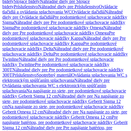
bidety
Stojace bidety
Náhradné diely pre Stojace
bidety
Príslušenstvo
Náhradné diely pre Príslušenstvo
Ovládacie
tlačidlá a ovládania splachovania WC
Ovládacie tlačidlá
Náhradné
diely pre Ovládacie tlačidlá
Pre podomietkové splachovacie nádržky
Sigma
Náhradné diely pre Pre podomietkové splachovacie nádržky
Sigma
Pre podomietkové splachovacie nádržky Omega
Náhradné
diely pre Pre podomietkové splachovacie nádržky Omega
Pre
podomietkové splachovacie nádržky Kappa
Náhradné diely pre Pre
podomietkové splachovacie nádržky Kappa
Pre podomietkové
splachovacie nádržky Delta
Náhradné diely pre Pre podomietkové
splachovacie nádržky Delta
Pre podomietkové splachovacie nádržky
Twinline
Náhradné diely pre Pre podomietkové splachovacie
nádržky Twinline
Pre podomietkové splachovacie nádržky
300T
Náhradné diely pre Pre podomietkové splachovacie nádržky
300T
Príslušenstvo
Spotrebný materiál
Ovládania splachovania WC s
elektronickým spúšťaním splachovania
Náhradné diely pre
Ovládania splachovania WC s elektronickým spúšťaním
splachovania
Na napájanie zo siete, pre podomietkové splachovacie
nádržky Geberit Sigma 12 cm
Náhradné diely pre Na napájanie zo
siete, pre podomietkové splachovacie nádržky Geberit Sigma 12
cm
Na napájanie zo siete, pre podomietkové splachovacie nádržky
Geberit Omega 12 cm
Náhradné diely pre Na napájanie zo siete, pre
podomietkové splachovacie nádržky Geberit Omega 12 cm
Pre
napájanie batériou, pre podomietkové splachovacie nádržky Geberit
Sigma 12 cm
Náhradné diely pre Pre napájanie batériou, pre