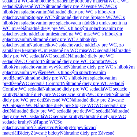
sedadlá a WC-kompletné zariadenia
Spotrebný materiál
WC a WC
sedadlá
Závesné WC
Náhradné diely pre Závesné WC
WC s
hlbokým splachovaním
Náhradné diely pre WC s hlbokým
splachovaním
Stojace WC
Náhradné diely pre Stojace WC
WC s
hlbokým splachovaním pre splachovaciu nádržku umiestnenú na
WC mise
Náhradné diely pre WC s hlbokým splachovaním pre
splachovaciu nádržku umiestnenú na WC mise
WC s hlbokým
splachovaním
Náhradné diely pre WC s hlbokým
splachovaním
Nadomietkové splachovacie nádržky pre WC, zo
sanitárnej keramiky
Umiestnené na WC mise
WC sedadlá
Náhradné
diely pre WC sedadlá
WC sedadlá
Náhradné diely pre WC
sedadlá
WC Comfort
Náhradné diely pre WC Comfort
WC s
hlbokým splachovaním vyvýšené
Náhradné diely pre WC s hlbokým
splachovaním vyvýšené
WC s hlbokým splachovaním
predĺžené
Náhradné diely pre WC s hlbokým splachovaním
predĺžené
WC sedadlá Comfort
Náhradné diely pre WC sedadlá
Comfort
WC sedadlá
Náhradné diely pre WC sedadlá
WC sedacie
kruhy
Náhradné diely pre WC sedacie kruhy
WC pre deti
Náhradné
diely pre WC pre deti
Závesné WC
Náhradné diely pre Závesné
WC
Stojace WC
Náhradné diely pre Stojace WC
WC sedadlá pre
deti
Náhradné diely pre WC sedadlá pre deti
WC sedadlá
Náhradné
diely pre WC sedadlá
WC sedacie kruhy
Náhradné diely pre WC
sedacie kruhy
Nášľapné WC
So
splachovaním
Príslušenstvo
Prípojky
Pripevňovací
materiál
Bidety
Závesné bidety
Náhradné diely pre Závesné