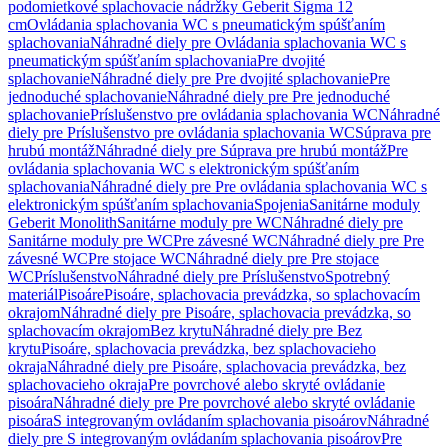
podomietkové splachovacie nádržky Geberit Sigma 12
cm
Ovládania splachovania WC s pneumatickým spúšťaním
splachovania
Náhradné diely pre Ovládania splachovania WC s
pneumatickým spúšťaním splachovania
Pre dvojité
splachovanie
Náhradné diely pre Pre dvojité splachovanie
Pre
jednoduché splachovanie
Náhradné diely pre Pre jednoduché
splachovanie
Príslušenstvo pre ovládania splachovania WC
Náhradné
diely pre Príslušenstvo pre ovládania splachovania WC
Súprava pre
hrubú montáž
Náhradné diely pre Súprava pre hrubú montáž
Pre
ovládania splachovania WC s elektronickým spúšťaním
splachovania
Náhradné diely pre Pre ovládania splachovania WC s
elektronickým spúšťaním splachovania
Spojenia
Sanitárne moduly
Geberit Monolith
Sanitárne moduly pre WC
Náhradné diely pre
Sanitárne moduly pre WC
Pre závesné WC
Náhradné diely pre Pre
závesné WC
Pre stojace WC
Náhradné diely pre Pre stojace
WC
Príslušenstvo
Náhradné diely pre Príslušenstvo
Spotrebný
materiál
Pisoáre
Pisoáre, splachovacia prevádzka, so splachovacím
okrajom
Náhradné diely pre Pisoáre, splachovacia prevádzka, so
splachovacím okrajom
Bez krytu
Náhradné diely pre Bez
krytu
Pisoáre, splachovacia prevádzka, bez splachovacieho
okraja
Náhradné diely pre Pisoáre, splachovacia prevádzka, bez
splachovacieho okraja
Pre povrchové alebo skryté ovládanie
pisoára
Náhradné diely pre Pre povrchové alebo skryté ovládanie
pisoára
S integrovaným ovládaním splachovania pisoárov
Náhradné
diely pre S integrovaným ovládaním splachovania pisoárov
Pre