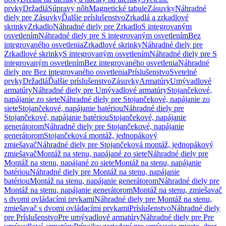
prvky
Držadlá
Súpravy nôh
Magnetické tabule
Zásuvky
Náhradné
diely pre Zásuvky
Ďalšie príslušenstvo
Zrkadlá a zrkadlové
skrinky
Zrkadlo
Náhradné diely pre Zrkadlo
S integrovaným
osvetlením
Náhradné diely pre S integrovaným osvetlením
Bez
integrovaného osvetlenia
Zrkadlové skrinky
Náhradné diely pre
Zrkadlové skrinky
S integrovaným osvetlením
Náhradné diely pre S
integrovaným osvetlením
Bez integrovaného osvetlenia
Náhradné
diely pre Bez integrovaného osvetlenia
Príslušenstvo
Svetelné
prvky
Držadlá
Ďalšie príslušenstvo
Zásuvky
Armatúry
Umývadlové
armatúry
Náhradné diely pre Umývadlové armatúry
Stojančekové,
napájanie zo siete
Náhradné diely pre Stojančekové, napájanie zo
siete
Stojančekové, napájanie batériou
Náhradné diely pre
Stojančekové, napájanie batériou
Stojančekové, napájanie
generátorom
Náhradné diely pre Stojančekové, napájanie
generátorom
Stojančeková montáž, jednopákový
zmiešavač
Náhradné diely pre Stojančeková montáž, jednopákový
zmiešavač
Montáž na stenu, napájané zo siete
Náhradné diely pre
Montáž na stenu, napájané zo siete
Montáž na stenu, napájanie
batériou
Náhradné diely pre Montáž na stenu, napájanie
batériou
Montáž na stenu, napájanie generátorom
Náhradné diely pre
Montáž na stenu, napájanie generátorom
Montáž na stenu, zmiešavač
s dvomi ovládacími prvkami
Náhradné diely pre Montáž na stenu,
zmiešavač s dvomi ovládacími prvkami
Príslušenstvo
Náhradné diely
pre Príslušenstvo
Pre umývadlové armatúry
Náhradné diely pre Pre