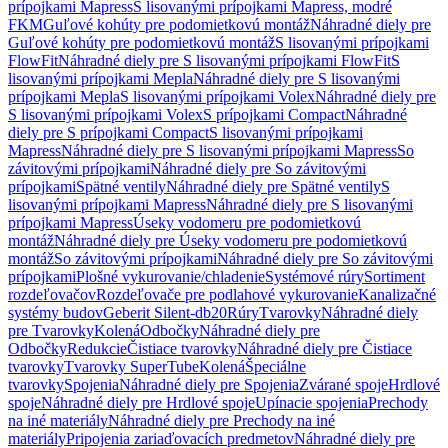
prípojkami Mapress
S lisovanými prípojkami Mapress, modré
FKM
Guľové kohúty pre podomietkovú montáž
Náhradné diely pre
Guľové kohúty pre podomietkovú montáž
S lisovanými prípojkami
FlowFit
Náhradné diely pre S lisovanými prípojkami FlowFit
S
lisovanými prípojkami Mepla
Náhradné diely pre S lisovanými
prípojkami Mepla
S lisovanými prípojkami Volex
Náhradné diely pre
S lisovanými prípojkami Volex
S prípojkami Compact
Náhradné
diely pre S prípojkami Compact
S lisovanými prípojkami
Mapress
Náhradné diely pre S lisovanými prípojkami Mapress
So
závitovými prípojkami
Náhradné diely pre So závitovými
prípojkami
Spätné ventily
Náhradné diely pre Spätné ventily
S
lisovanými prípojkami Mapress
Náhradné diely pre S lisovanými
prípojkami Mapress
Úseky vodomeru pre podomietkovú
montáž
Náhradné diely pre Úseky vodomeru pre podomietkovú
montáž
So závitovými prípojkami
Náhradné diely pre So závitovými
prípojkami
Plošné vykurovanie/chladenie
Systémové rúry
Sortiment
rozdeľovačov
Rozdeľovače pre podlahové vykurovanie
Kanalizačné
systémy budov
Geberit Silent-db20
Rúry
Tvarovky
Náhradné diely
pre Tvarovky
Kolená
Odbočky
Náhradné diely pre
Odbočky
Redukcie
Čistiace tvarovky
Náhradné diely pre Čistiace
tvarovky
Tvarovky SuperTube
Kolená
Špeciálne
tvarovky
Spojenia
Náhradné diely pre Spojenia
Zvárané spoje
Hrdlové
spoje
Náhradné diely pre Hrdlové spoje
Upínacie spojenia
Prechody
na iné materiály
Náhradné diely pre Prechody na iné
materiály
Pripojenia zariaďovacích predmetov
Náhradné diely pre