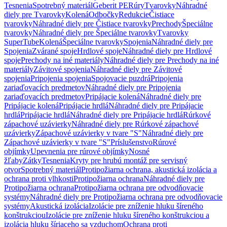
Tesnenia
Spotrebný materiál
Geberit PE
Rúry
Tvarovky
Náhradné
diely pre Tvarovky
Kolená
Odbočky
Redukcie
Čistiace
tvarovky
Náhradné diely pre Čistiace tvarovky
Prechody
Špeciálne
tvarovky
Náhradné diely pre Špeciálne tvarovky
Tvarovky
SuperTube
Kolená
Špeciálne tvarovky
Spojenia
Náhradné diely pre
Spojenia
Zvárané spoje
Hrdlové spoje
Náhradné diely pre Hrdlové
spoje
Prechody na iné materiály
Náhradné diely pre Prechody na iné
materiály
Závitové spojenia
Náhradné diely pre Závitové
spojenia
Pripojenia spojenia
Spojovacie puzdrá
Pripojenia
zariaďovacích predmetov
Náhradné diely pre Pripojenia
zariaďovacích predmetov
Pripájacie kolená
Náhradné diely pre
Pripájacie kolená
Pripájacie hrdlá
Náhradné diely pre Pripájacie
hrdlá
Pripájacie hrdlá
Náhradné diely pre Pripájacie hrdlá
Rúrkové
zápachové uzávierky
Náhradné diely pre Rúrkové zápachové
uzávierky
Zápachové uzávierky v tvare "S"
Náhradné diely pre
Zápachové uzávierky v tvare "S"
Príslušenstvo
Rúrové
objímky
Upevnenia pre rúrové objímky
Nosné
žľaby
Zátky
Tesnenia
Kryty pre hrubú montáž pre servisný
otvor
Spotrebný materiál
Protipožiarna ochrana, akustická izolácia a
ochrana proti vlhkosti
Protipožiarna ochrana
Náhradné diely pre
Protipožiarna ochrana
Protipožiarna ochrana pre odvodňovacie
systémy
Náhradné diely pre Protipožiarna ochrana pre odvodňovacie
systémy
Akustická izolácia
Izolácie pre zníženie hluku šíreného
konštrukciou
Izolácie pre zníženie hluku šíreného konštrukciou a
izolácia hluku šíriaceho sa vzduchom
Ochrana proti