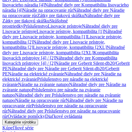
lisovacieho náradia [4]
Náhradné diely pre Kompatibilita lisovacieho
náradia [4]
Náradie na opracovanie rúr
Náhradné diely pre Náradie
na opracovanie rúr
Zátky pre tlakovú skúšku
Náhradné diely pre
Zátky pre tlakovú skúšku
Skúšobné
prostriedky
Príslušenstvo
Lisovacie prístroje
Náhradné diely pre
Lisovacie prístroje
Lisovacie prístroje, kompatibilita [1]
Náhradné
diely pre Lisovacie prístroje, kompatibilita [1]
Lisovacie prístroje,
kompatibilita [2]
Náhradné diely pre Lisovacie prístroje,
kompatibilita [2]
Lisovacie prístroje, kompatibilita [2XL]
Náhradné
diely pre Lisovacie prístroje, kompatibilita [2XL]
Kompatibilita
lisovacích prístrojov [4] / [2]
Náhradné diely pre Kompatibilita
lisovacích prístrojov [4] / [2]
Náradie pre Geberit Silent-db20/Geberit
PE
Náhradné diely pre Náradie pre Geberit Silent-db20/Geberit
PE
Náradie na elektrické zváranie
Náhradné diely pre Náradie na
elektrické zváranie
Príslušenstvo pre náradie na elektrické
zváranie
Náradie na zváranie natupo
Náhradné diely pre Náradie na
zváranie natupo
Príslušenstvo pre náradie na zváranie
natupo
Náhradné diely pre Príslušenstvo pre náradie na zváranie
natupo
Náradie na opracovanie rúr
Náhradné diely pre Náradie na
opracovanie rúr
Príslušenstvo pre náradie na opracovanie
rúr
Náhradné diely pre Príslušenstvo pre náradie na opracovanie
rúr
Ovládacie pomôcky
Diaľkové ovládania
Kategórie výrobku
Kúpeľňové série