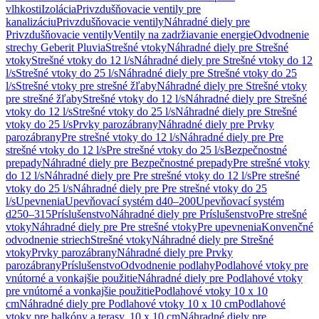
vlhkosti
Izolácia
Privzdušňovacie ventily pre
kanalizáciu
Privzdušňovacie ventily
Náhradné diely pre
Privzdušňovacie ventily
Ventily na zadržiavanie energie
Odvodnenie
strechy Geberit Pluvia
Strešné vtoky
Náhradné diely pre Strešné
vtoky
Strešné vtoky do 12 l/s
Náhradné diely pre Strešné vtoky do 12
l/s
Strešné vtoky do 25 l/s
Náhradné diely pre Strešné vtoky do 25
l/s
Strešné vtoky pre strešné žľaby
Náhradné diely pre Strešné vtoky
pre strešné žľaby
Strešné vtoky do 12 l/s
Náhradné diely pre Strešné
vtoky do 12 l/s
Strešné vtoky do 25 l/s
Náhradné diely pre Strešné
vtoky do 25 l/s
Prvky parozábrany
Náhradné diely pre Prvky
parozábrany
Pre strešné vtoky do 12 l/s
Náhradné diely pre Pre
strešné vtoky do 12 l/s
Pre strešné vtoky do 25 l/s
Bezpečnostné
prepady
Náhradné diely pre Bezpečnostné prepady
Pre strešné vtoky
do 12 l/s
Náhradné diely pre Pre strešné vtoky do 12 l/s
Pre strešné
vtoky do 25 l/s
Náhradné diely pre Pre strešné vtoky do 25
l/s
Upevnenia
Upevňovací systém d40–200
Upevňovací systém
d250–315
Príslušenstvo
Náhradné diely pre Príslušenstvo
Pre strešné
vtoky
Náhradné diely pre Pre strešné vtoky
Pre upevnenia
Konvenčné
odvodnenie striech
Strešné vtoky
Náhradné diely pre Strešné
vtoky
Prvky parozábrany
Náhradné diely pre Prvky
parozábrany
Príslušenstvo
Odvodnenie podlahy
Podlahové vtoky pre
vnútorné a vonkajšie použitie
Náhradné diely pre Podlahové vtoky
pre vnútorné a vonkajšie použitie
Podlahové vtoky 10 x 10
cm
Náhradné diely pre Podlahové vtoky 10 x 10 cm
Podlahové
vtoky pre balkóny a terasy, 10 x 10 cm
Náhradné diely pre