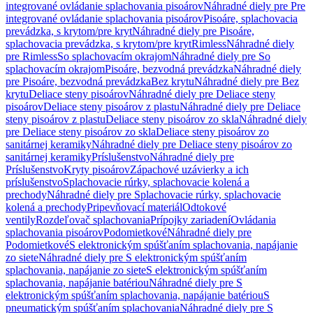
integrované ovládanie splachovania pisoárov
Náhradné diely pre Pre
integrované ovládanie splachovania pisoárov
Pisoáre, splachovacia
prevádzka, s krytom/pre kryt
Náhradné diely pre Pisoáre,
splachovacia prevádzka, s krytom/pre kryt
Rimless
Náhradné diely
pre Rimless
So splachovacím okrajom
Náhradné diely pre So
splachovacím okrajom
Pisoáre, bezvodná prevádzka
Náhradné diely
pre Pisoáre, bezvodná prevádzka
Bez krytu
Náhradné diely pre Bez
krytu
Deliace steny pisoárov
Náhradné diely pre Deliace steny
pisoárov
Deliace steny pisoárov z plastu
Náhradné diely pre Deliace
steny pisoárov z plastu
Deliace steny pisoárov zo skla
Náhradné diely
pre Deliace steny pisoárov zo skla
Deliace steny pisoárov zo
sanitárnej keramiky
Náhradné diely pre Deliace steny pisoárov zo
sanitárnej keramiky
Príslušenstvo
Náhradné diely pre
Príslušenstvo
Kryty pisoárov
Zápachové uzávierky a ich
príslušenstvo
Splachovacie rúrky, splachovacie kolená a
prechody
Náhradné diely pre Splachovacie rúrky, splachovacie
kolená a prechody
Pripevňovací materiál
Odtokové
ventily
Rozdeľovač splachovania
Prípojky zariadení
Ovládania
splachovania pisoárov
Podomietkové
Náhradné diely pre
Podomietkové
S elektronickým spúšťaním splachovania, napájanie
zo siete
Náhradné diely pre S elektronickým spúšťaním
splachovania, napájanie zo siete
S elektronickým spúšťaním
splachovania, napájanie batériou
Náhradné diely pre S
elektronickým spúšťaním splachovania, napájanie batériou
S
pneumatickým spúšťaním splachovania
Náhradné diely pre S