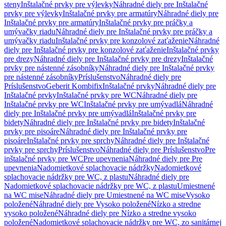
steny
Inštalačné prvky pre výlevky
Náhradné diely pre Inštalačné
prvky pre výlevky
Inštalačné prvky pre armatúry
Náhradné diely pre
Inštalačné prvky pre armatúry
Inštalačné prvky pre práčky a
umývačky riadu
Náhradné diely pre Inštalačné prvky pre práčky a
umývačky riadu
Inštalačné prvky pre konzolové zaťaženie
Náhradné
diely pre Inštalačné prvky pre konzolové zaťaženie
Inštalačné prvky
pre drezy
Náhradné diely pre Inštalačné prvky pre drezy
Inštalačné
prvky pre nástenné zásobníky
Náhradné diely pre Inštalačné prvky
pre nástenné zásobníky
Príslušenstvo
Náhradné diely pre
Príslušenstvo
Geberit Kombifix
Inštalačné prvky
Náhradné diely pre
Inštalačné prvky
Inštalačné prvky pre WC
Náhradné diely pre
Inštalačné prvky pre WC
Inštalačné prvky pre umývadlá
Náhradné
diely pre Inštalačné prvky pre umývadlá
Inštalačné prvky pre
bidety
Náhradné diely pre Inštalačné prvky pre bidety
Inštalačné
prvky pre pisoáre
Náhradné diely pre Inštalačné prvky pre
pisoáre
Inštalačné prvky pre sprchy
Náhradné diely pre Inštalačné
prvky pre sprchy
Príslušenstvo
Náhradné diely pre Príslušenstvo
Pre
inštalačné prvky pre WC
Pre upevnenia
Náhradné diely pre Pre
upevnenia
Nadomietkové splachovacie nádržky
Nadomietkové
splachovacie nádržky pre WC, z plastu
Náhradné diely pre
Nadomietkové splachovacie nádržky pre WC, z plastu
Umiestnené
na WC mise
Náhradné diely pre Umiestnené na WC mise
Vysoko
položené
Náhradné diely pre Vysoko položené
Nízko a stredne
vysoko položené
Náhradné diely pre Nízko a stredne vysoko
položené
Nadomietkové splachovacie nádržky pre WC, zo sanitárnej