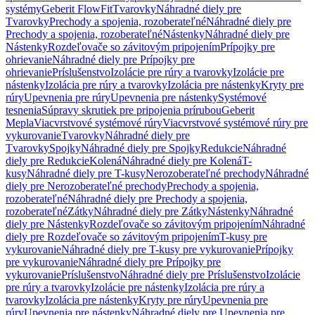
systémy
Geberit FlowFit
Tvarovky
Náhradné diely pre
Tvarovky
Prechody a spojenia, rozoberateľné
Náhradné diely pre
Prechody a spojenia, rozoberateľné
Nástenky
Náhradné diely pre
Nástenky
Rozdeľovače so závitovým pripojením
Prípojky pre
ohrievanie
Náhradné diely pre Prípojky pre
ohrievanie
Príslušenstvo
Izolácie pre rúry a tvarovky
Izolácie pre
nástenky
Izolácia pre rúry a tvarovky
Izolácia pre nástenky
Kryty pre
rúry
Upevnenia pre rúry
Upevnenia pre nástenky
Systémové
tesnenia
Súpravy skrutiek pre pripojenia prírubou
Geberit
Mepla
Viacvrstvové systémové rúry
Viacvrstvové systémové rúry pre
vykurovanie
Tvarovky
Náhradné diely pre
Tvarovky
Spojky
Náhradné diely pre Spojky
Redukcie
Náhradné
diely pre Redukcie
Kolená
Náhradné diely pre Kolená
T-
kusy
Náhradné diely pre T-kusy
Nerozoberateľné prechody
Náhradné
diely pre Nerozoberateľné prechody
Prechody a spojenia,
rozoberateľné
Náhradné diely pre Prechody a spojenia,
rozoberateľné
Zátky
Náhradné diely pre Zátky
Nástenky
Náhradné
diely pre Nástenky
Rozdeľovače so závitovým pripojením
Náhradné
diely pre Rozdeľovače so závitovým pripojením
T-kusy pre
vykurovanie
Náhradné diely pre T-kusy pre vykurovanie
Prípojky
pre vykurovanie
Náhradné diely pre Prípojky pre
vykurovanie
Príslušenstvo
Náhradné diely pre Príslušenstvo
Izolácie
pre rúry a tvarovky
Izolácie pre nástenky
Izolácia pre rúry a
tvarovky
Izolácia pre nástenky
Kryty pre rúry
Upevnenia pre
rúry
Upevnenia pre nástenky
Náhradné diely pre Upevnenia pre