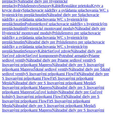
preplachy
Náhradné diely pre Hygienické
preplachy
Príslušenstvo
Senzory
Káble
Regulátor prietoku
Kryty a
krycie dosky
Splachovacie nádržky a ovládania splachovania WC s
hygienickým prepláchnutím
Náhradné diely pre Splachovacie
nádržky a ovládania splachovania WC s hygienickým
prepláchnutím
Podomietkové splachovacie nádržky s hygienickým
prepláchnutím
Hygienické montované moduly
Náhradné diely pre
Hygienické montované moduly
Príslušenstvo pre splachovacie
nádržky a ovládania splachovania WC s hygienickým
prepláchnutím
Náhradné diely pre Príslušenstvo pre splachovacie
nádržky a ovládania splachovania WC s hygienickým
prepláchnutím
Senzory
Káble
Sieťové zdroje
Náhradné diely pre
Sieťové zdroje
Sieťové komponenty
Potrubné armatúry
Priame
sedlové ventily
Náhradné diely pre Priame sedlové ventily
S
lisovanými prípojkami Mapress
Náhradné diely pre S lisovanými
prípojkami Mapress
Šikmé sedlové ventily
Náhradné diely pre Šikmé
sedlové ventily
S lisovanými prípojkami FlowFit
Náhradné diely pre
S lisovanými prípojkami FlowFit
S lisovanými prípojkami
Mepla
Náhradné diely pre S lisovanými prípojkami Mepla
S
lisovanými prípojkami Mapress
Náhradné diely pre S lisovanými
prípojkami Mapress
Guľové kohúty
Náhradné diely pre Guľové
kohúty
S lisovanými prípojkami FlowFit
Náhradné diely pre S
lisovanými prípojkami FlowFit
S lisovanými prípojkami
Mepla
Náhradné diely pre S lisovanými prípojkami Mepla
S
lisovanými prípojkami Mapress
Náhradné diely pre S lisovanými