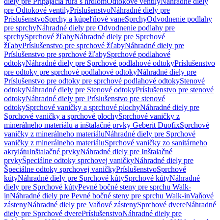
diely pre Pripájacia rúra s hrdlom
Odtokové ventily
Náhradné diely
pre Odtokové ventily
Príslušenstvo
Náhradné diely pre
Príslušenstvo
Sprchy a kúpeľňové vane
Sprchy
Odvodnenie podlahy
pre sprchy
Náhradné diely pre Odvodnenie podlahy pre
sprchy
Sprchové žľaby
Náhradné diely pre Sprchové
žľaby
Príslušenstvo pre sprchové žľaby
Náhradné diely pre
Príslušenstvo pre sprchové žľaby
Sprchové podlahové
odtoky
Náhradné diely pre Sprchové podlahové odtoky
Príslušenstvo
pre odtoky pre sprchové podlahové odtoky
Náhradné diely pre
Príslušenstvo pre odtoky pre sprchové podlahové odtoky
Stenové
odtoky
Náhradné diely pre Stenové odtoky
Príslušenstvo pre stenové
odtoky
Náhradné diely pre Príslušenstvo pre stenové
odtoky
Sprchové vaničky a sprchové plochy
Náhradné diely pre
Sprchové vaničky a sprchové plochy
Sprchové vaničky z
minerálneho materiálu a inštalačné prvky Geberit Duofix
Sprchové
vaničky z minerálneho materiálu
Náhradné diely pre Sprchové
vaničky z minerálneho materiálu
Sprchové vaničky zo sanitárneho
akrylátu
Inštalačné prvky
Náhradné diely pre Inštalačné
prvky
Špeciálne odtoky sprchovej vaničky
Náhradné diely pre
Špeciálne odtoky sprchovej vaničky
Príslušenstvo
Sprchové
kúty
Náhradné diely pre Sprchové kúty
Sprchové kúty
Náhradné
diely pre Sprchové kúty
Pevné bočné steny pre sprchu Walk-
in
Náhradné diely pre Pevné bočné steny pre sprchu Walk-in
Vaňové
zásteny
Náhradné diely pre Vaňové zásteny
Sprchové dvere
Náhradné
diely pre Sprchové dvere
Príslušenstvo
Náhradné diely pre