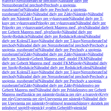
tvarovky
Nerozoberateľné prechody
Náhradné diely pre
Nerozoberateľné prechody
Prechody a spojenia,
rozoberateľné
Náhradné diely pre Prechody a spojenia,
rozoberateľné
Zátky
Náhradné diely pre Zátky
Nástenky
Náhradné
diely pre Nástenky
T-kusy pre vykurovanie
Náhradné diely pre T-
kusy pre vykurovanie
Prípojky pre vykurovanie
Náhradné diely pre
Prípojky pre vykurovanie
Geberit Mapress meď, plyn
Náhradné diely
pre Geberit Mapress meď, plyn
Spojky
Náhradné diely pre
Spojky
Redukcie
Náhradné diely pre Redukcie
Kolená
Náhradné
diely pre Kolená
T-kusy
Náhradné diely pre T-kusy
Nerozoberateľné
prechody
Náhradné diely pre Nerozoberateľné prechody
Prechody a
spojenia, rozoberateľné
Náhradné diely pre Prechody a spojenia,
rozoberateľné
Zátky
Náhradné diely pre Zátky
Nástenky
Náhradné
diely pre Nástenky
Geberit Mapress meď, modré FKM
Náhradné
diely pre Geberit Mapress meď, modré FKM
Spojky
Náhradné diely
pre Spojky
Redukcie
Náhradné diely pre Redukcie
Kolená
Náhradné
diely pre Kolená
T-kusy
Náhradné diely pre T-kusy
Nerozoberateľné
prechody
Náhradné diely pre Nerozoberateľné prechody
Prechody a
spojenia, rozoberateľné
Náhradné diely pre Prechody a spojenia,
rozoberateľné
Zátky
Náhradné diely pre Zátky
Príslušenstvo pre
Geberit Mapress meď
Náhradné diely pre Príslušenstvo pre Geberit
Mapress meď
Izolácie pre nástenky
Izolácia pre rúry a tvarovky
Kryty
pre rúry
Upevnenia pre rúry
Upevnenia pre nástenky
Náhradné diely
pre Upevnenia pre nástenky
Systémové tesnenia
Súpravy skrutiek pre
prírubové spoje
Hygienický systém Geberit
Hygienické