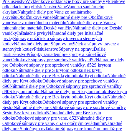
Príslušenstvo
Výklenkové odkladacie boxy pre sprchy
Výklenkové
odkladacie boxy
Príslušenstvo
Vane
Vane zo sanitárneho
akrylátu
Náhradné diely pre Vane zo sanitárneho
akrylátu
Obdĺžnikové vane
Náhradné diely pre Obdĺžnikové
vane
Vane z minerálneho materiálu
Náhradné diely pre Vane z
minerálneho materiálu
Detské vaničky
Náhradné diely pre Detské
vaničky
Inštalačné prvky
Náhradné diely pre Inštalačné
prvky
Súpravy nožičiek a súpravy traverz a stenových
kotiev
Náhradné diely pre Súpravy nožičiek a súpravy traverz a
stenových kotiev
Príslušenstvo
Súpravy na opravu
Ďalšie
príslušenstvo
Prípojky zariadení pre sprchy a kúpeľňové
vane
Odtokové súpravy pre sprchové vaničky, d52
Náhradné diely
pre Odtokové súpravy pre sprchové vaničky, d52
S krytom
odtoku
Náhradné diely pre S krytom odtoku
Bez krytu
odtoku
Náhradné diely pre Bez krytu odtoku
Kryt odtoku
Náhradné
diely pre Kryt odtoku
Odtokové súpravy pre sprchové vaničky,
d90
Náhradné diely pre Odtokové súpravy pre sprchové vaničky,
d90
S krytom odtoku
Náhradné diely pre S krytom odtoku
Bez krytu
odtoku
Náhradné diely pre Bez krytu odtoku
Kryt odtoku
Náhradné
diely pre Kryt odtoku
Odtokové súpravy pre sprchové vaničky
Sestra
Náhradné diely pre Odtokové súpravy pre sprchové vaničky
Sestra
Bez krytu odtoku
Náhradné diely pre Bez krytu
odtoku
Odtokové súpravy pre vane, d52
Náhradné diely pre
Odtokové súpravy pre vane, d52
S otočným ovládaním
Náhradné
diely pre S otočným ovládaním
Súpravy pre konečnú montáž pre