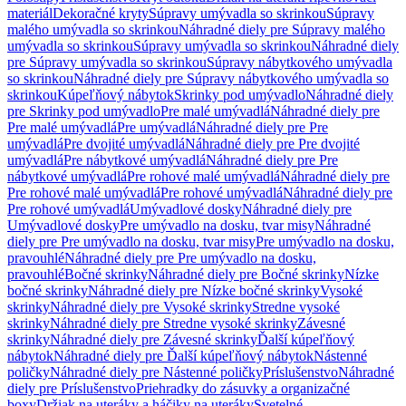
materiál
Dekoračné kryty
Súpravy umývadla so skrinkou
Súpravy
malého umývadla so skrinkou
Náhradné diely pre Súpravy malého
umývadla so skrinkou
Súpravy umývadla so skrinkou
Náhradné diely
pre Súpravy umývadla so skrinkou
Súpravy nábytkového umývadla
so skrinkou
Náhradné diely pre Súpravy nábytkového umývadla so
skrinkou
Kúpeľňový nábytok
Skrinky pod umývadlo
Náhradné diely
pre Skrinky pod umývadlo
Pre malé umývadlá
Náhradné diely pre
Pre malé umývadlá
Pre umývadlá
Náhradné diely pre Pre
umývadlá
Pre dvojité umývadlá
Náhradné diely pre Pre dvojité
umývadlá
Pre nábytkové umývadlá
Náhradné diely pre Pre
nábytkové umývadlá
Pre rohové malé umývadlá
Náhradné diely pre
Pre rohové malé umývadlá
Pre rohové umývadlá
Náhradné diely pre
Pre rohové umývadlá
Umývadlové dosky
Náhradné diely pre
Umývadlové dosky
Pre umývadlo na dosku, tvar misy
Náhradné
diely pre Pre umývadlo na dosku, tvar misy
Pre umývadlo na dosku,
pravouhlé
Náhradné diely pre Pre umývadlo na dosku,
pravouhlé
Bočné skrinky
Náhradné diely pre Bočné skrinky
Nízke
bočné skrinky
Náhradné diely pre Nízke bočné skrinky
Vysoké
skrinky
Náhradné diely pre Vysoké skrinky
Stredne vysoké
skrinky
Náhradné diely pre Stredne vysoké skrinky
Závesné
skrinky
Náhradné diely pre Závesné skrinky
Ďalší kúpeľňový
nábytok
Náhradné diely pre Ďalší kúpeľňový nábytok
Nástenné
poličky
Náhradné diely pre Nástenné poličky
Príslušenstvo
Náhradné
diely pre Príslušenstvo
Priehradky do zásuvky a organizačné
boxy
Držiak na uteráky a háčiky na uteráky
Svetelné