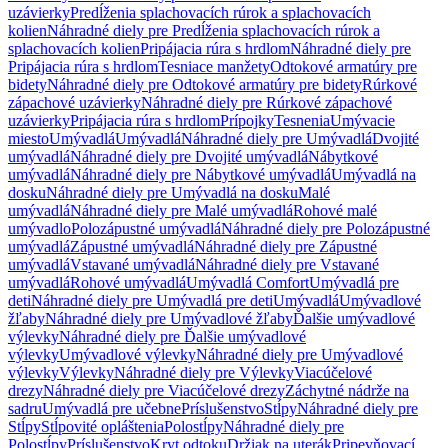
uzávierky
Predĺženia splachovacích rúrok a splachovacích
kolien
Náhradné diely pre Predĺženia splachovacích rúrok a
splachovacích kolien
Pripájacia rúra s hrdlom
Náhradné diely pre
Pripájacia rúra s hrdlom
Tesniace manžety
Odtokové armatúry pre
bidety
Náhradné diely pre Odtokové armatúry pre bidety
Rúrkové
zápachové uzávierky
Náhradné diely pre Rúrkové zápachové
uzávierky
Pripájacia rúra s hrdlom
Prípojky
Tesnenia
Umývacie
miesto
Umývadlá
Umývadlá
Náhradné diely pre Umývadlá
Dvojité
umývadlá
Náhradné diely pre Dvojité umývadlá
Nábytkové
umývadlá
Náhradné diely pre Nábytkové umývadlá
Umývadlá na
dosku
Náhradné diely pre Umývadlá na dosku
Malé
umývadlá
Náhradné diely pre Malé umývadlá
Rohové malé
umývadlo
Polozápustné umývadlá
Náhradné diely pre Polozápustné
umývadlá
Zápustné umývadlá
Náhradné diely pre Zápustné
umývadlá
Vstavané umývadlá
Náhradné diely pre Vstavané
umývadlá
Rohové umývadlá
Umývadlá Comfort
Umývadlá pre
deti
Náhradné diely pre Umývadlá pre deti
Umývadlá
Umývadlové
žľaby
Náhradné diely pre Umývadlové žľaby
Ďalšie umývadlové
výlevky
Náhradné diely pre Ďalšie umývadlové
výlevky
Umývadlové výlevky
Náhradné diely pre Umývadlové
výlevky
Výlevky
Náhradné diely pre Výlevky
Viacúčelové
drezy
Náhradné diely pre Viacúčelové drezy
Záchytné nádrže na
sadru
Umývadlá pre učebne
Príslušenstvo
Stĺpy
Náhradné diely pre
Stĺpy
Stĺpovité opláštenia
Polostĺpy
Náhradné diely pre
Polostĺpy
Príslušenstvo
Kryt odtoku
Držiak na uterák
Pripevňovací