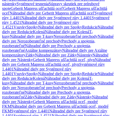
nástenky
Systémové tesnenia
Súpravy skrutiek pre prírubové
spoje
Geberit Mapress ušľachtilá oceľ
Geberit Mapress ušľachtilá
oceľ
Náhradné diely pre Geberit Mapress ušľachtilá oceľ
Systémové
rúry 1.4401
Náhradné diely pre Systémové rúry 1.4401
Systémové
rúry 1.4521
Náhradné diely pre Systémové rúry
1.4521
Vsuvky
Spojky
Náhradné diely pre Spojky
Redukcie
Náhradné
diely pre Redukcie
Kolená
Náhradné diely pre Kolená
T-
kusy
Náhradné diely pre T-kusy
Nerozoberateľné prechody
Náhradné
diely pre Nerozoberateľné prechody
Prechody a spojenia,
rozoberateľné
Náhradné diely pre Prechody a spojenia,
rozoberateľné
Axiálne kompenzátory
Náhradné diely pre Axiálne
kompenzátory
Zátky
Náhradné diely pre Zátky
Nástenky
Náhradné
diely pre Nástenky
Geberit Mapress ušľachtilá oceľ, plyn
Náhradné
diely pre Geberit Mapress ušľachtilá oceľ, plyn
Systémové rúry
1.4401
Náhradné diely pre Systémové rúry
1.4401
Vsuvky
Spojky
Náhradné diely pre Spojky
Redukcie
Náhradné
diely pre Redukcie
Kolená
Náhradné diely pre Kolená
T-
kusy
Náhradné diely pre T-kusy
Nerozoberateľné prechody
Náhradné
diely pre Nerozoberateľné prechody
Prechody a spojenia,
rozoberateľné
Náhradné diely pre Prechody a spojenia,
rozoberateľné
Zátky
Náhradné diely pre Zátky
Nástenky
Náhradné
diely pre Nástenky
Geberit Mapress ušľachtilá oceľ, modré
FKM
Náhradné diely pre Geberit Mapress ušľachtilá oceľ, modré
FKM
Systémové rúry 1.4401
Náhradné diely pre Systémové rúry
1.4401
Systémové rúry 1.4521
Náhradné diely pre Systémové rúry