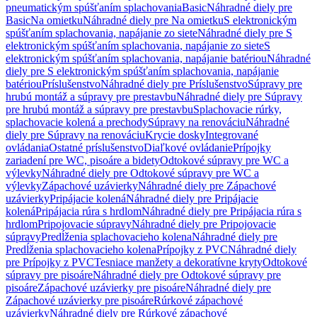
pneumatickým spúšťaním splachovania
Basic
Náhradné diely pre
Basic
Na omietku
Náhradné diely pre Na omietku
S elektronickým
spúšťaním splachovania, napájanie zo siete
Náhradné diely pre S
elektronickým spúšťaním splachovania, napájanie zo siete
S
elektronickým spúšťaním splachovania, napájanie batériou
Náhradné
diely pre S elektronickým spúšťaním splachovania, napájanie
batériou
Príslušenstvo
Náhradné diely pre Príslušenstvo
Súpravy pre
hrubú montáž a súpravy pre prestavbu
Náhradné diely pre Súpravy
pre hrubú montáž a súpravy pre prestavbu
Splachovacie rúrky,
splachovacie kolená a prechody
Súpravy na renováciu
Náhradné
diely pre Súpravy na renováciu
Krycie dosky
Integrované
ovládania
Ostatné príslušenstvo
Diaľkové ovládanie
Prípojky
zariadení pre WC, pisoáre a bidety
Odtokové súpravy pre WC a
výlevky
Náhradné diely pre Odtokové súpravy pre WC a
výlevky
Zápachové uzávierky
Náhradné diely pre Zápachové
uzávierky
Pripájacie kolená
Náhradné diely pre Pripájacie
kolená
Pripájacia rúra s hrdlom
Náhradné diely pre Pripájacia rúra s
hrdlom
Pripojovacie súpravy
Náhradné diely pre Pripojovacie
súpravy
Predĺženia splachovacieho kolena
Náhradné diely pre
Predĺženia splachovacieho kolena
Prípojky z PVC
Náhradné diely
pre Prípojky z PVC
Tesniace manžety a dekoratívne kryty
Odtokové
súpravy pre pisoáre
Náhradné diely pre Odtokové súpravy pre
pisoáre
Zápachové uzávierky pre pisoáre
Náhradné diely pre
Zápachové uzávierky pre pisoáre
Rúrkové zápachové
uzávierky
Náhradné diely pre Rúrkové zápachové