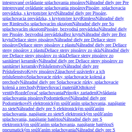
integrované ovládanie splachovania pisoárov
Náhradné diely pre Pre
integrované ovládanie splachovania pisoárov
Pisoáre, splachovacia
prevádzka, s krytom/pre kryt
Náhradné diely pre Pisoáre,
splachovacia prevádzka, s krytom/pre kryt
Rimless
Náhradné diely
pre Rimless
So splachovacím okrajom
Náhradné diely pre So
splachovacím okrajom
Pisoáre, bezvodná prevádzka
Náhradné diely
pre Pisoáre, bezvodná prevádzka
Bez krytu
Náhradné diely pre Bez
krytu
Deliace steny pisoárov
Náhradné diely pre Deliace steny
pisoárov
Deliace steny pisoárov z plastu
Náhradné diely pre Deliace
steny pisoárov z plastu
Deliace steny pisoárov zo skla
Náhradné diely
pre Deliace steny pisoárov zo skla
Deliace steny pisoárov zo
sanitárnej keramiky
Náhradné diely pre Deliace steny pisoárov zo
sanitárnej keramiky
Príslušenstvo
Náhradné diely pre
Príslušenstvo
Kryty pisoárov
Zápachové uzávierky a ich
príslušenstvo
Splachovacie rúrky, splachovacie kolená a
prechody
Náhradné diely pre Splachovacie rúrky, splachovacie
kolená a prechody
Pripevňovací materiál
Odtokové
ventily
Rozdeľovač splachovania
Prípojky zariadení
Ovládania
splachovania pisoárov
Podomietkové
Náhradné diely pre
Podomietkové
S elektronickým spúšťaním splachovania, napájanie
zo siete
Náhradné diely pre S elektronickým spúšťaním
splachovania, napájanie zo siete
S elektronickým spúšťaním
splachovania, napájanie batériou
Náhradné diely pre S
elektronickým spúšťaním splachovania, napájanie batériou
S
pneumatickým spúšťaním splachovania
Náhradné diely pre S