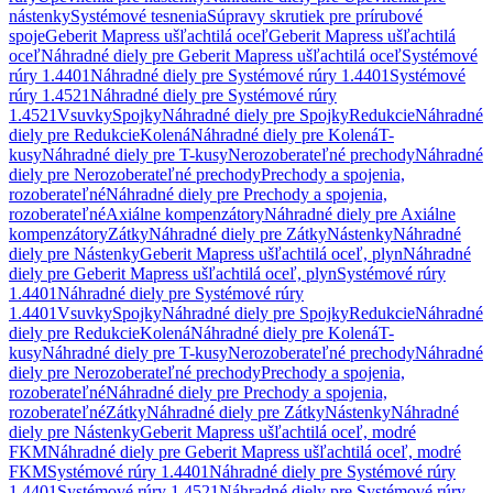
nástenky
Systémové tesnenia
Súpravy skrutiek pre prírubové
spoje
Geberit Mapress ušľachtilá oceľ
Geberit Mapress ušľachtilá
oceľ
Náhradné diely pre Geberit Mapress ušľachtilá oceľ
Systémové
rúry 1.4401
Náhradné diely pre Systémové rúry 1.4401
Systémové
rúry 1.4521
Náhradné diely pre Systémové rúry
1.4521
Vsuvky
Spojky
Náhradné diely pre Spojky
Redukcie
Náhradné
diely pre Redukcie
Kolená
Náhradné diely pre Kolená
T-
kusy
Náhradné diely pre T-kusy
Nerozoberateľné prechody
Náhradné
diely pre Nerozoberateľné prechody
Prechody a spojenia,
rozoberateľné
Náhradné diely pre Prechody a spojenia,
rozoberateľné
Axiálne kompenzátory
Náhradné diely pre Axiálne
kompenzátory
Zátky
Náhradné diely pre Zátky
Nástenky
Náhradné
diely pre Nástenky
Geberit Mapress ušľachtilá oceľ, plyn
Náhradné
diely pre Geberit Mapress ušľachtilá oceľ, plyn
Systémové rúry
1.4401
Náhradné diely pre Systémové rúry
1.4401
Vsuvky
Spojky
Náhradné diely pre Spojky
Redukcie
Náhradné
diely pre Redukcie
Kolená
Náhradné diely pre Kolená
T-
kusy
Náhradné diely pre T-kusy
Nerozoberateľné prechody
Náhradné
diely pre Nerozoberateľné prechody
Prechody a spojenia,
rozoberateľné
Náhradné diely pre Prechody a spojenia,
rozoberateľné
Zátky
Náhradné diely pre Zátky
Nástenky
Náhradné
diely pre Nástenky
Geberit Mapress ušľachtilá oceľ, modré
FKM
Náhradné diely pre Geberit Mapress ušľachtilá oceľ, modré
FKM
Systémové rúry 1.4401
Náhradné diely pre Systémové rúry
1.4401
Systémové rúry 1.4521
Náhradné diely pre Systémové rúry