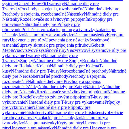
systémy
Geberit FlowFit
Tvarovky
Náhradné diely pre
Tvarovky
Prechody a spojenia, rozoberateľné
Náhradné diely pre
Prechody a spojenia, rozoberateľné
Nástenky
Náhradné diely pre
Nástenky
Rozdeľovače so závitovým pripojením
Prípojky pre
ohrievanie
Náhradné diely pre Prípojky pre
ohrievanie
Príslušenstvo
Izolácie pre rúry a tvarovky
Izolácie pre
nástenky
Izolácia pre rúry a tvarovky
Izolácia pre nástenky
Kryty pre
rúry
Upevnenia pre rúry
Upevnenia pre nástenky
Systémové
tesnenia
Súpravy skrutiek pre pripojenia prírubou
Geberit
Mepla
Viacvrstvové systémové rúry
Viacvrstvové systémové rúry pre
vykurovanie
Tvarovky
Náhradné diely pre
Tvarovky
Spojky
Náhradné diely pre Spojky
Redukcie
Náhradné
diely pre Redukcie
Kolená
Náhradné diely pre Kolená
T-
kusy
Náhradné diely pre T-kusy
Nerozoberateľné prechody
Náhradné
diely pre Nerozoberateľné prechody
Prechody a spojenia,
rozoberateľné
Náhradné diely pre Prechody a spojenia,
rozoberateľné
Zátky
Náhradné diely pre Zátky
Nástenky
Náhradné
diely pre Nástenky
Rozdeľovače so závitovým pripojením
Náhradné
diely pre Rozdeľovače so závitovým pripojením
T-kusy pre
vykurovanie
Náhradné diely pre T-kusy pre vykurovanie
Prípojky
pre vykurovanie
Náhradné diely pre Prípojky pre
vykurovanie
Príslušenstvo
Náhradné diely pre Príslušenstvo
Izolácie
pre rúry a tvarovky
Izolácie pre nástenky
Izolácia pre rúry a
tvarovky
Izolácia pre nástenky
Kryty pre rúry
Upevnenia pre
rúry
Upevnenia pre nástenky
Náhradné diely pre Upevnenia pre