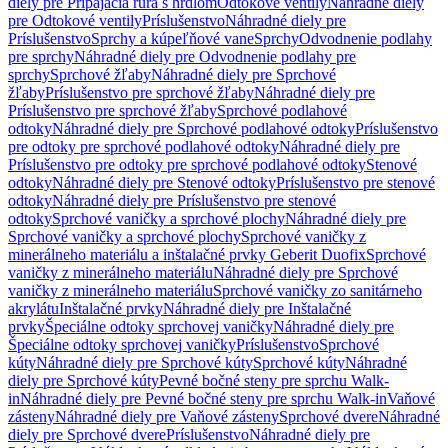
diely pre Pripájacia rúra s hrdlom
Odtokové ventily
Náhradné diely
pre Odtokové ventily
Príslušenstvo
Náhradné diely pre
Príslušenstvo
Sprchy a kúpeľňové vane
Sprchy
Odvodnenie podlahy
pre sprchy
Náhradné diely pre Odvodnenie podlahy pre
sprchy
Sprchové žľaby
Náhradné diely pre Sprchové
žľaby
Príslušenstvo pre sprchové žľaby
Náhradné diely pre
Príslušenstvo pre sprchové žľaby
Sprchové podlahové
odtoky
Náhradné diely pre Sprchové podlahové odtoky
Príslušenstvo
pre odtoky pre sprchové podlahové odtoky
Náhradné diely pre
Príslušenstvo pre odtoky pre sprchové podlahové odtoky
Stenové
odtoky
Náhradné diely pre Stenové odtoky
Príslušenstvo pre stenové
odtoky
Náhradné diely pre Príslušenstvo pre stenové
odtoky
Sprchové vaničky a sprchové plochy
Náhradné diely pre
Sprchové vaničky a sprchové plochy
Sprchové vaničky z
minerálneho materiálu a inštalačné prvky Geberit Duofix
Sprchové
vaničky z minerálneho materiálu
Náhradné diely pre Sprchové
vaničky z minerálneho materiálu
Sprchové vaničky zo sanitárneho
akrylátu
Inštalačné prvky
Náhradné diely pre Inštalačné
prvky
Špeciálne odtoky sprchovej vaničky
Náhradné diely pre
Špeciálne odtoky sprchovej vaničky
Príslušenstvo
Sprchové
kúty
Náhradné diely pre Sprchové kúty
Sprchové kúty
Náhradné
diely pre Sprchové kúty
Pevné bočné steny pre sprchu Walk-
in
Náhradné diely pre Pevné bočné steny pre sprchu Walk-in
Vaňové
zásteny
Náhradné diely pre Vaňové zásteny
Sprchové dvere
Náhradné
diely pre Sprchové dvere
Príslušenstvo
Náhradné diely pre