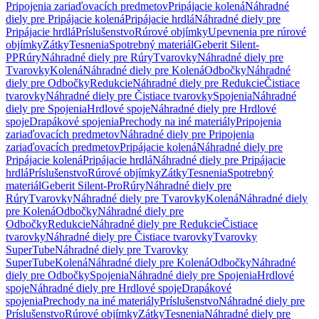
Pripojenia zariaďovacích predmetov
Pripájacie kolená
Náhradné
diely pre Pripájacie kolená
Pripájacie hrdlá
Náhradné diely pre
Pripájacie hrdlá
Príslušenstvo
Rúrové objímky
Upevnenia pre rúrové
objímky
Zátky
Tesnenia
Spotrebný materiál
Geberit Silent-
PP
Rúry
Náhradné diely pre Rúry
Tvarovky
Náhradné diely pre
Tvarovky
Kolená
Náhradné diely pre Kolená
Odbočky
Náhradné
diely pre Odbočky
Redukcie
Náhradné diely pre Redukcie
Čistiace
tvarovky
Náhradné diely pre Čistiace tvarovky
Spojenia
Náhradné
diely pre Spojenia
Hrdlové spoje
Náhradné diely pre Hrdlové
spoje
Drapákové spojenia
Prechody na iné materiály
Pripojenia
zariaďovacích predmetov
Náhradné diely pre Pripojenia
zariaďovacích predmetov
Pripájacie kolená
Náhradné diely pre
Pripájacie kolená
Pripájacie hrdlá
Náhradné diely pre Pripájacie
hrdlá
Príslušenstvo
Rúrové objímky
Zátky
Tesnenia
Spotrebný
materiál
Geberit Silent-Pro
Rúry
Náhradné diely pre
Rúry
Tvarovky
Náhradné diely pre Tvarovky
Kolená
Náhradné diely
pre Kolená
Odbočky
Náhradné diely pre
Odbočky
Redukcie
Náhradné diely pre Redukcie
Čistiace
tvarovky
Náhradné diely pre Čistiace tvarovky
Tvarovky
SuperTube
Náhradné diely pre Tvarovky
SuperTube
Kolená
Náhradné diely pre Kolená
Odbočky
Náhradné
diely pre Odbočky
Spojenia
Náhradné diely pre Spojenia
Hrdlové
spoje
Náhradné diely pre Hrdlové spoje
Drapákové
spojenia
Prechody na iné materiály
Príslušenstvo
Náhradné diely pre
Príslušenstvo
Rúrové objímky
Zátky
Tesnenia
Náhradné diely pre