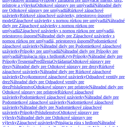
umývadlové armatúry
Prípojky zariadení pre umývacie miesto, drez,
prístroje a výlevku
Odtokové súpravy pre umývadlá
Náhradné diely
pre Odtokové súpravy pre umývadlá
Rúrkové zápachové
uzávierky
Rúrkové zápachové uzávierky, priestorovo úsporný
model
Zápachové uzávierky s nornou rúrkou pre umývadlá
Náhradné
diely pre Zápachové uzávierky s nornou rúrkou pre
umývadlá
Zápachové uzávierky s nornou rúrkou pre umývadlá,
priestorovo úsporné
Náhradné diely pre Zápachové uzávierky s
nornou rúrkou pre umývadlá, priestorovo úsporné
Podomietkové
zápachové uzávierky
Náhradné diely pre Podomietkové zápachové
uzávierky
Prípojky pre umývadlá
Náhradné diely pre Prípojky pre
umývadlá
Pripájacia rúra s hrdlom
Kryty
Prípojky
Náhradné diely pre
Prípojky
Tesnenia
Predĺženia
Ovládania
Odtokové súpravy pre
drezy
Náhradné diely pre Odtokové súpravy pre drezy
Rúrkové
zápachové uzávierky
Náhradné diely pre Rúrkové zápachové
uzávierky
Dvojkomorové zápachové uzávierky
Odpadové ventily pre
drez
Náhradné diely pre Odpadové ventily pre
drez
Príslušenstvo
Odtokové súpravy pre prístroje
Náhradné diely pre
Odtokové súpravy pre prístroje
Rúrkové zápachové
uzávierky
Podomietkové zápachové uzávierky
Náhradné diely pre
Podomietkové zápachové uzávierky
Nadomietkové zápachové
uzávierky
Náhradné diely pre Nadomietkové zápachové
uzávierky
Prípojky
Príslušenstvo
Odtokové súpravy pre
výlevky
Náhradné diely pre Odtokové súpravy pre
výlevky
Zápachové uzávierky
Pripájacia rúra s hrdlom
Náhradné