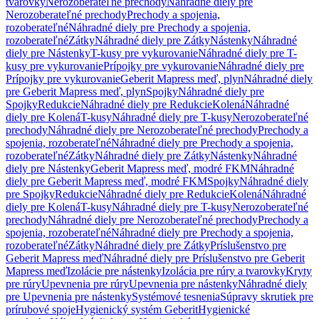
tvarovky
Nerozoberateľné prechody
Náhradné diely pre
Nerozoberateľné prechody
Prechody a spojenia,
rozoberateľné
Náhradné diely pre Prechody a spojenia,
rozoberateľné
Zátky
Náhradné diely pre Zátky
Nástenky
Náhradné
diely pre Nástenky
T-kusy pre vykurovanie
Náhradné diely pre T-
kusy pre vykurovanie
Prípojky pre vykurovanie
Náhradné diely pre
Prípojky pre vykurovanie
Geberit Mapress meď, plyn
Náhradné diely
pre Geberit Mapress meď, plyn
Spojky
Náhradné diely pre
Spojky
Redukcie
Náhradné diely pre Redukcie
Kolená
Náhradné
diely pre Kolená
T-kusy
Náhradné diely pre T-kusy
Nerozoberateľné
prechody
Náhradné diely pre Nerozoberateľné prechody
Prechody a
spojenia, rozoberateľné
Náhradné diely pre Prechody a spojenia,
rozoberateľné
Zátky
Náhradné diely pre Zátky
Nástenky
Náhradné
diely pre Nástenky
Geberit Mapress meď, modré FKM
Náhradné
diely pre Geberit Mapress meď, modré FKM
Spojky
Náhradné diely
pre Spojky
Redukcie
Náhradné diely pre Redukcie
Kolená
Náhradné
diely pre Kolená
T-kusy
Náhradné diely pre T-kusy
Nerozoberateľné
prechody
Náhradné diely pre Nerozoberateľné prechody
Prechody a
spojenia, rozoberateľné
Náhradné diely pre Prechody a spojenia,
rozoberateľné
Zátky
Náhradné diely pre Zátky
Príslušenstvo pre
Geberit Mapress meď
Náhradné diely pre Príslušenstvo pre Geberit
Mapress meď
Izolácie pre nástenky
Izolácia pre rúry a tvarovky
Kryty
pre rúry
Upevnenia pre rúry
Upevnenia pre nástenky
Náhradné diely
pre Upevnenia pre nástenky
Systémové tesnenia
Súpravy skrutiek pre
prírubové spoje
Hygienický systém Geberit
Hygienické