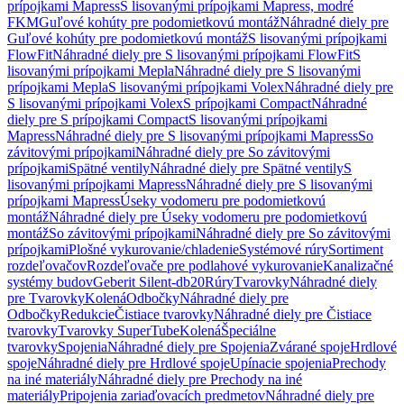
prípojkami Mapress
S lisovanými prípojkami Mapress, modré
FKM
Guľové kohúty pre podomietkovú montáž
Náhradné diely pre
Guľové kohúty pre podomietkovú montáž
S lisovanými prípojkami
FlowFit
Náhradné diely pre S lisovanými prípojkami FlowFit
S
lisovanými prípojkami Mepla
Náhradné diely pre S lisovanými
prípojkami Mepla
S lisovanými prípojkami Volex
Náhradné diely pre
S lisovanými prípojkami Volex
S prípojkami Compact
Náhradné
diely pre S prípojkami Compact
S lisovanými prípojkami
Mapress
Náhradné diely pre S lisovanými prípojkami Mapress
So
závitovými prípojkami
Náhradné diely pre So závitovými
prípojkami
Spätné ventily
Náhradné diely pre Spätné ventily
S
lisovanými prípojkami Mapress
Náhradné diely pre S lisovanými
prípojkami Mapress
Úseky vodomeru pre podomietkovú
montáž
Náhradné diely pre Úseky vodomeru pre podomietkovú
montáž
So závitovými prípojkami
Náhradné diely pre So závitovými
prípojkami
Plošné vykurovanie/chladenie
Systémové rúry
Sortiment
rozdeľovačov
Rozdeľovače pre podlahové vykurovanie
Kanalizačné
systémy budov
Geberit Silent-db20
Rúry
Tvarovky
Náhradné diely
pre Tvarovky
Kolená
Odbočky
Náhradné diely pre
Odbočky
Redukcie
Čistiace tvarovky
Náhradné diely pre Čistiace
tvarovky
Tvarovky SuperTube
Kolená
Špeciálne
tvarovky
Spojenia
Náhradné diely pre Spojenia
Zvárané spoje
Hrdlové
spoje
Náhradné diely pre Hrdlové spoje
Upínacie spojenia
Prechody
na iné materiály
Náhradné diely pre Prechody na iné
materiály
Pripojenia zariaďovacích predmetov
Náhradné diely pre