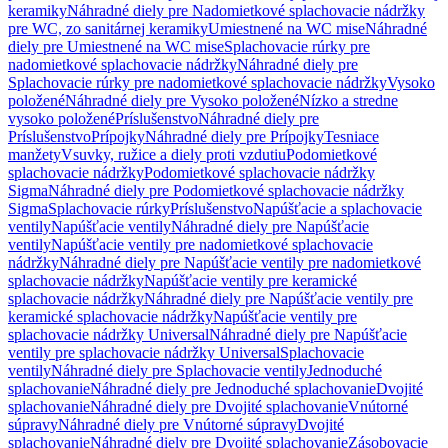
keramiky
Náhradné diely pre Nadomietkové splachovacie nádržky
pre WC, zo sanitárnej keramiky
Umiestnené na WC mise
Náhradné
diely pre Umiestnené na WC mise
Splachovacie rúrky pre
nadomietkové splachovacie nádržky
Náhradné diely pre
Splachovacie rúrky pre nadomietkové splachovacie nádržky
Vysoko
položené
Náhradné diely pre Vysoko položené
Nízko a stredne
vysoko položené
Príslušenstvo
Náhradné diely pre
Príslušenstvo
Prípojky
Náhradné diely pre Prípojky
Tesniace
manžety
Vsuvky, ružice a diely proti vzdutiu
Podomietkové
splachovacie nádržky
Podomietkové splachovacie nádržky
Sigma
Náhradné diely pre Podomietkové splachovacie nádržky
Sigma
Splachovacie rúrky
Príslušenstvo
Napúšťacie a splachovacie
ventily
Napúšťacie ventily
Náhradné diely pre Napúšťacie
ventily
Napúšťacie ventily pre nadomietkové splachovacie
nádržky
Náhradné diely pre Napúšťacie ventily pre nadomietkové
splachovacie nádržky
Napúšťacie ventily pre keramické
splachovacie nádržky
Náhradné diely pre Napúšťacie ventily pre
keramické splachovacie nádržky
Napúšťacie ventily pre
splachovacie nádržky Universal
Náhradné diely pre Napúšťacie
ventily pre splachovacie nádržky Universal
Splachovacie
ventily
Náhradné diely pre Splachovacie ventily
Jednoduché
splachovanie
Náhradné diely pre Jednoduché splachovanie
Dvojité
splachovanie
Náhradné diely pre Dvojité splachovanie
Vnútorné
súpravy
Náhradné diely pre Vnútorné súpravy
Dvojité
splachovanie
Náhradné diely pre Dvojité splachovanie
Zásobovacie