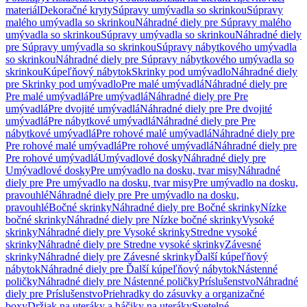
materiál
Dekoračné kryty
Súpravy umývadla so skrinkou
Súpravy
malého umývadla so skrinkou
Náhradné diely pre Súpravy malého
umývadla so skrinkou
Súpravy umývadla so skrinkou
Náhradné diely
pre Súpravy umývadla so skrinkou
Súpravy nábytkového umývadla
so skrinkou
Náhradné diely pre Súpravy nábytkového umývadla so
skrinkou
Kúpeľňový nábytok
Skrinky pod umývadlo
Náhradné diely
pre Skrinky pod umývadlo
Pre malé umývadlá
Náhradné diely pre
Pre malé umývadlá
Pre umývadlá
Náhradné diely pre Pre
umývadlá
Pre dvojité umývadlá
Náhradné diely pre Pre dvojité
umývadlá
Pre nábytkové umývadlá
Náhradné diely pre Pre
nábytkové umývadlá
Pre rohové malé umývadlá
Náhradné diely pre
Pre rohové malé umývadlá
Pre rohové umývadlá
Náhradné diely pre
Pre rohové umývadlá
Umývadlové dosky
Náhradné diely pre
Umývadlové dosky
Pre umývadlo na dosku, tvar misy
Náhradné
diely pre Pre umývadlo na dosku, tvar misy
Pre umývadlo na dosku,
pravouhlé
Náhradné diely pre Pre umývadlo na dosku,
pravouhlé
Bočné skrinky
Náhradné diely pre Bočné skrinky
Nízke
bočné skrinky
Náhradné diely pre Nízke bočné skrinky
Vysoké
skrinky
Náhradné diely pre Vysoké skrinky
Stredne vysoké
skrinky
Náhradné diely pre Stredne vysoké skrinky
Závesné
skrinky
Náhradné diely pre Závesné skrinky
Ďalší kúpeľňový
nábytok
Náhradné diely pre Ďalší kúpeľňový nábytok
Nástenné
poličky
Náhradné diely pre Nástenné poličky
Príslušenstvo
Náhradné
diely pre Príslušenstvo
Priehradky do zásuvky a organizačné
boxy
Držiak na uteráky a háčiky na uteráky
Svetelné