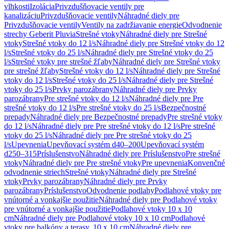
vlhkosti
Izolácia
Privzdušňovacie ventily pre
kanalizáciu
Privzdušňovacie ventily
Náhradné diely pre
Privzdušňovacie ventily
Ventily na zadržiavanie energie
Odvodnenie
strechy Geberit Pluvia
Strešné vtoky
Náhradné diely pre Strešné
vtoky
Strešné vtoky do 12 l/s
Náhradné diely pre Strešné vtoky do 12
l/s
Strešné vtoky do 25 l/s
Náhradné diely pre Strešné vtoky do 25
l/s
Strešné vtoky pre strešné žľaby
Náhradné diely pre Strešné vtoky
pre strešné žľaby
Strešné vtoky do 12 l/s
Náhradné diely pre Strešné
vtoky do 12 l/s
Strešné vtoky do 25 l/s
Náhradné diely pre Strešné
vtoky do 25 l/s
Prvky parozábrany
Náhradné diely pre Prvky
parozábrany
Pre strešné vtoky do 12 l/s
Náhradné diely pre Pre
strešné vtoky do 12 l/s
Pre strešné vtoky do 25 l/s
Bezpečnostné
prepady
Náhradné diely pre Bezpečnostné prepady
Pre strešné vtoky
do 12 l/s
Náhradné diely pre Pre strešné vtoky do 12 l/s
Pre strešné
vtoky do 25 l/s
Náhradné diely pre Pre strešné vtoky do 25
l/s
Upevnenia
Upevňovací systém d40–200
Upevňovací systém
d250–315
Príslušenstvo
Náhradné diely pre Príslušenstvo
Pre strešné
vtoky
Náhradné diely pre Pre strešné vtoky
Pre upevnenia
Konvenčné
odvodnenie striech
Strešné vtoky
Náhradné diely pre Strešné
vtoky
Prvky parozábrany
Náhradné diely pre Prvky
parozábrany
Príslušenstvo
Odvodnenie podlahy
Podlahové vtoky pre
vnútorné a vonkajšie použitie
Náhradné diely pre Podlahové vtoky
pre vnútorné a vonkajšie použitie
Podlahové vtoky 10 x 10
cm
Náhradné diely pre Podlahové vtoky 10 x 10 cm
Podlahové
vtoky pre balkóny a terasy, 10 x 10 cm
Náhradné diely pre