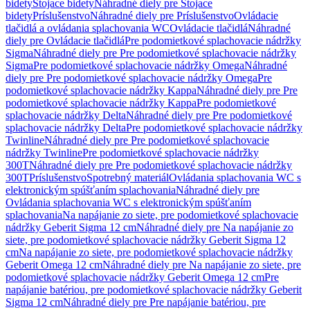
bidety
Stojace bidety
Náhradné diely pre Stojace
bidety
Príslušenstvo
Náhradné diely pre Príslušenstvo
Ovládacie
tlačidlá a ovládania splachovania WC
Ovládacie tlačidlá
Náhradné
diely pre Ovládacie tlačidlá
Pre podomietkové splachovacie nádržky
Sigma
Náhradné diely pre Pre podomietkové splachovacie nádržky
Sigma
Pre podomietkové splachovacie nádržky Omega
Náhradné
diely pre Pre podomietkové splachovacie nádržky Omega
Pre
podomietkové splachovacie nádržky Kappa
Náhradné diely pre Pre
podomietkové splachovacie nádržky Kappa
Pre podomietkové
splachovacie nádržky Delta
Náhradné diely pre Pre podomietkové
splachovacie nádržky Delta
Pre podomietkové splachovacie nádržky
Twinline
Náhradné diely pre Pre podomietkové splachovacie
nádržky Twinline
Pre podomietkové splachovacie nádržky
300T
Náhradné diely pre Pre podomietkové splachovacie nádržky
300T
Príslušenstvo
Spotrebný materiál
Ovládania splachovania WC s
elektronickým spúšťaním splachovania
Náhradné diely pre
Ovládania splachovania WC s elektronickým spúšťaním
splachovania
Na napájanie zo siete, pre podomietkové splachovacie
nádržky Geberit Sigma 12 cm
Náhradné diely pre Na napájanie zo
siete, pre podomietkové splachovacie nádržky Geberit Sigma 12
cm
Na napájanie zo siete, pre podomietkové splachovacie nádržky
Geberit Omega 12 cm
Náhradné diely pre Na napájanie zo siete, pre
podomietkové splachovacie nádržky Geberit Omega 12 cm
Pre
napájanie batériou, pre podomietkové splachovacie nádržky Geberit
Sigma 12 cm
Náhradné diely pre Pre napájanie batériou, pre