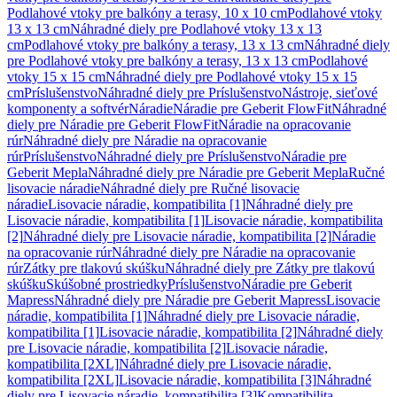
Podlahové vtoky pre balkóny a terasy, 10 x 10 cm
Podlahové vtoky
13 x 13 cm
Náhradné diely pre Podlahové vtoky 13 x 13
cm
Podlahové vtoky pre balkóny a terasy, 13 x 13 cm
Náhradné diely
pre Podlahové vtoky pre balkóny a terasy, 13 x 13 cm
Podlahové
vtoky 15 x 15 cm
Náhradné diely pre Podlahové vtoky 15 x 15
cm
Príslušenstvo
Náhradné diely pre Príslušenstvo
Nástroje, sieťové
komponenty a softvér
Náradie
Náradie pre Geberit FlowFit
Náhradné
diely pre Náradie pre Geberit FlowFit
Náradie na opracovanie
rúr
Náhradné diely pre Náradie na opracovanie
rúr
Príslušenstvo
Náhradné diely pre Príslušenstvo
Náradie pre
Geberit Mepla
Náhradné diely pre Náradie pre Geberit Mepla
Ručné
lisovacie náradie
Náhradné diely pre Ručné lisovacie
náradie
Lisovacie náradie, kompatibilita [1]
Náhradné diely pre
Lisovacie náradie, kompatibilita [1]
Lisovacie náradie, kompatibilita
[2]
Náhradné diely pre Lisovacie náradie, kompatibilita [2]
Náradie
na opracovanie rúr
Náhradné diely pre Náradie na opracovanie
rúr
Zátky pre tlakovú skúšku
Náhradné diely pre Zátky pre tlakovú
skúšku
Skúšobné prostriedky
Príslušenstvo
Náradie pre Geberit
Mapress
Náhradné diely pre Náradie pre Geberit Mapress
Lisovacie
náradie, kompatibilita [1]
Náhradné diely pre Lisovacie náradie,
kompatibilita [1]
Lisovacie náradie, kompatibilita [2]
Náhradné diely
pre Lisovacie náradie, kompatibilita [2]
Lisovacie náradie,
kompatibilita [2XL]
Náhradné diely pre Lisovacie náradie,
kompatibilita [2XL]
Lisovacie náradie, kompatibilita [3]
Náhradné
diely pre Lisovacie náradie, kompatibilita [3]
Kompatibilita