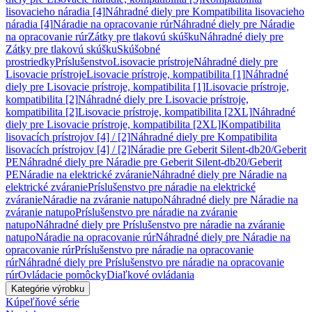
lisovacieho náradia [4]
Náhradné diely pre Kompatibilita lisovacieho
náradia [4]
Náradie na opracovanie rúr
Náhradné diely pre Náradie
na opracovanie rúr
Zátky pre tlakovú skúšku
Náhradné diely pre
Zátky pre tlakovú skúšku
Skúšobné
prostriedky
Príslušenstvo
Lisovacie prístroje
Náhradné diely pre
Lisovacie prístroje
Lisovacie prístroje, kompatibilita [1]
Náhradné
diely pre Lisovacie prístroje, kompatibilita [1]
Lisovacie prístroje,
kompatibilita [2]
Náhradné diely pre Lisovacie prístroje,
kompatibilita [2]
Lisovacie prístroje, kompatibilita [2XL]
Náhradné
diely pre Lisovacie prístroje, kompatibilita [2XL]
Kompatibilita
lisovacích prístrojov [4] / [2]
Náhradné diely pre Kompatibilita
lisovacích prístrojov [4] / [2]
Náradie pre Geberit Silent-db20/Geberit
PE
Náhradné diely pre Náradie pre Geberit Silent-db20/Geberit
PE
Náradie na elektrické zváranie
Náhradné diely pre Náradie na
elektrické zváranie
Príslušenstvo pre náradie na elektrické
zváranie
Náradie na zváranie natupo
Náhradné diely pre Náradie na
zváranie natupo
Príslušenstvo pre náradie na zváranie
natupo
Náhradné diely pre Príslušenstvo pre náradie na zváranie
natupo
Náradie na opracovanie rúr
Náhradné diely pre Náradie na
opracovanie rúr
Príslušenstvo pre náradie na opracovanie
rúr
Náhradné diely pre Príslušenstvo pre náradie na opracovanie
rúr
Ovládacie pomôcky
Diaľkové ovládania
Kategórie výrobku
Kúpeľňové série