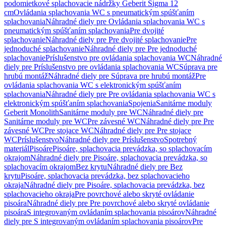
podomietkové splachovacie nádržky Geberit Sigma 12
cm
Ovládania splachovania WC s pneumatickým spúšťaním
splachovania
Náhradné diely pre Ovládania splachovania WC s
pneumatickým spúšťaním splachovania
Pre dvojité
splachovanie
Náhradné diely pre Pre dvojité splachovanie
Pre
jednoduché splachovanie
Náhradné diely pre Pre jednoduché
splachovanie
Príslušenstvo pre ovládania splachovania WC
Náhradné
diely pre Príslušenstvo pre ovládania splachovania WC
Súprava pre
hrubú montáž
Náhradné diely pre Súprava pre hrubú montáž
Pre
ovládania splachovania WC s elektronickým spúšťaním
splachovania
Náhradné diely pre Pre ovládania splachovania WC s
elektronickým spúšťaním splachovania
Spojenia
Sanitárne moduly
Geberit Monolith
Sanitárne moduly pre WC
Náhradné diely pre
Sanitárne moduly pre WC
Pre závesné WC
Náhradné diely pre Pre
závesné WC
Pre stojace WC
Náhradné diely pre Pre stojace
WC
Príslušenstvo
Náhradné diely pre Príslušenstvo
Spotrebný
materiál
Pisoáre
Pisoáre, splachovacia prevádzka, so splachovacím
okrajom
Náhradné diely pre Pisoáre, splachovacia prevádzka, so
splachovacím okrajom
Bez krytu
Náhradné diely pre Bez
krytu
Pisoáre, splachovacia prevádzka, bez splachovacieho
okraja
Náhradné diely pre Pisoáre, splachovacia prevádzka, bez
splachovacieho okraja
Pre povrchové alebo skryté ovládanie
pisoára
Náhradné diely pre Pre povrchové alebo skryté ovládanie
pisoára
S integrovaným ovládaním splachovania pisoárov
Náhradné
diely pre S integrovaným ovládaním splachovania pisoárov
Pre