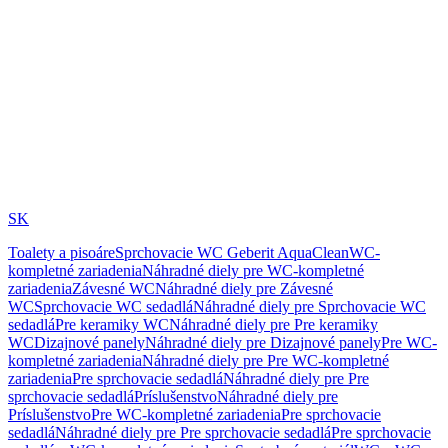
SK
Toalety a pisoáre
Sprchovacie WC Geberit AquaClean
WC-
kompletné zariadenia
Náhradné diely pre WC-kompletné
zariadenia
Závesné WC
Náhradné diely pre Závesné
WC
Sprchovacie WC sedadlá
Náhradné diely pre Sprchovacie WC
sedadlá
Pre keramiky WC
Náhradné diely pre Pre keramiky
WC
Dizajnové panely
Náhradné diely pre Dizajnové panely
Pre WC-
kompletné zariadenia
Náhradné diely pre Pre WC-kompletné
zariadenia
Pre sprchovacie sedadlá
Náhradné diely pre Pre
sprchovacie sedadlá
Príslušenstvo
Náhradné diely pre
Príslušenstvo
Pre WC-kompletné zariadenia
Pre sprchovacie
sedadlá
Náhradné diely pre Pre sprchovacie sedadlá
Pre sprchovacie