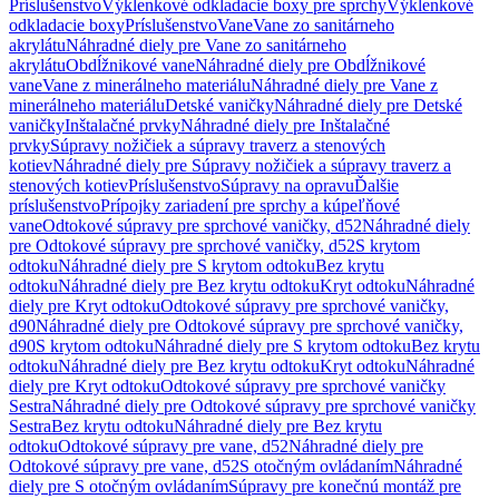
Príslušenstvo
Výklenkové odkladacie boxy pre sprchy
Výklenkové
odkladacie boxy
Príslušenstvo
Vane
Vane zo sanitárneho
akrylátu
Náhradné diely pre Vane zo sanitárneho
akrylátu
Obdĺžnikové vane
Náhradné diely pre Obdĺžnikové
vane
Vane z minerálneho materiálu
Náhradné diely pre Vane z
minerálneho materiálu
Detské vaničky
Náhradné diely pre Detské
vaničky
Inštalačné prvky
Náhradné diely pre Inštalačné
prvky
Súpravy nožičiek a súpravy traverz a stenových
kotiev
Náhradné diely pre Súpravy nožičiek a súpravy traverz a
stenových kotiev
Príslušenstvo
Súpravy na opravu
Ďalšie
príslušenstvo
Prípojky zariadení pre sprchy a kúpeľňové
vane
Odtokové súpravy pre sprchové vaničky, d52
Náhradné diely
pre Odtokové súpravy pre sprchové vaničky, d52
S krytom
odtoku
Náhradné diely pre S krytom odtoku
Bez krytu
odtoku
Náhradné diely pre Bez krytu odtoku
Kryt odtoku
Náhradné
diely pre Kryt odtoku
Odtokové súpravy pre sprchové vaničky,
d90
Náhradné diely pre Odtokové súpravy pre sprchové vaničky,
d90
S krytom odtoku
Náhradné diely pre S krytom odtoku
Bez krytu
odtoku
Náhradné diely pre Bez krytu odtoku
Kryt odtoku
Náhradné
diely pre Kryt odtoku
Odtokové súpravy pre sprchové vaničky
Sestra
Náhradné diely pre Odtokové súpravy pre sprchové vaničky
Sestra
Bez krytu odtoku
Náhradné diely pre Bez krytu
odtoku
Odtokové súpravy pre vane, d52
Náhradné diely pre
Odtokové súpravy pre vane, d52
S otočným ovládaním
Náhradné
diely pre S otočným ovládaním
Súpravy pre konečnú montáž pre