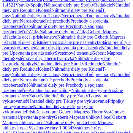
1.4521
Vsuvky
Spojky
Náhradné diely pre Spojky
Redukcie
Náhradné
diely pre Redukcie
Kolená
Náhradné diely pre Kolená
T-
kusy
Náhradné diely pre T-kusy
Nerozoberateľné prechody
Náhradné
diely pre Nerozoberateľné prechody
Prechody a spojenia,
rozoberateľné
Náhradné diely pre Prechody a spojenia,
rozoberateľné
Zátky
Náhradné diely pre Zátky
Geberit Mapress
ušľachtilá oceľ, príslušenstvo
Náhradné diely pre Geberit Mapress
ušľachtilá oceľ, príslušenstvo
Izolácie pre nástenky
Izolácia pre rúry a
tvarovky
Upevnenia pre rúry
Upevnenia pre nástenky
Náhradné diely
pre Upevnenia pre nástenky
Systémové tesnenia
Geberit Mapress
therm
Systémové rúry Therm
Tvarovka
Náhradné diely pre
Tvarovka
Spojky
Náhradné diely pre Spojky
Redukcie
Náhradné
diely pre Redukcie
Kolená
Náhradné diely pre Kolená
T-
kusy
Náhradné diely pre T-kusy
Nerozoberateľné prechody
Náhradné
diely pre Nerozoberateľné prechody
Prechody a spojenia,
rozoberateľné
Náhradné diely pre Prechody a spojenia,
rozoberateľné
Axiálne kompenzátory
Náhradné diely pre Axiálne
kompenzátory
Zátky
Náhradné diely pre Zátky
T-kusy pre
vykurovanie
Náhradné diely pre T-kusy pre vykurovanie
Prípojky
pre vykurovanie
Náhradné diely pre Prípojky pre
vykurovanie
Príslušenstvo pre Geberit Mapress Therm
Systémové
tesnenia
Upevnenia pre rúry
Geberit Mapress uhlíková oceľ
Geberit
Mapress uhlíková oceľ
Náhradné diely pre Geberit Mapress
uhlíková oceľ
Systémové rúry 1.0034
Systémové rúry