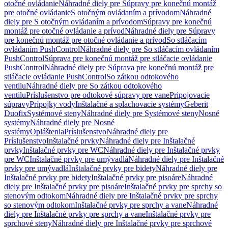
otočné ovládanie
Náhradné diely pre Súpravy pre konečnú montáž
pre otočné ovládanie
S otočným ovládaním a prívodom
Náhradné
diely pre S otočným ovládaním a prívodom
Súpravy pre konečnú
montáž pre otočné ovládanie a prívod
Náhradné diely pre Súpravy
pre konečnú montáž pre otočné ovládanie a prívod
So stláčacím
ovládaním PushControl
Náhradné diely pre So stláčacím ovládaním
PushControl
Súprava pre konečnú montáž pre stláčacie ovládanie
PushControl
Náhradné diely pre Súprava pre konečnú montáž pre
stláčacie ovládanie PushControl
So zátkou odtokového
ventilu
Náhradné diely pre So zátkou odtokového
ventilu
Príslušenstvo pre odtokové súpravy pre vane
Pripojovacie
súpravy
Prípojky vody
Inštalačné a splachovacie systémy
Geberit
Duofix
Systémové steny
Náhradné diely pre Systémové steny
Nosné
systémy
Náhradné diely pre Nosné
systémy
Opláštenia
Príslušenstvo
Náhradné diely pre
Príslušenstvo
Inštalačné prvky
Náhradné diely pre Inštalačné
prvky
Inštalačné prvky pre WC
Náhradné diely pre Inštalačné prvky
pre WC
Inštalačné prvky pre umývadlá
Náhradné diely pre Inštalačné
prvky pre umývadlá
Inštalačné prvky pre bidety
Náhradné diely pre
Inštalačné prvky pre bidety
Inštalačné prvky pre pisoáre
Náhradné
diely pre Inštalačné prvky pre pisoáre
Inštalačné prvky pre sprchy so
stenovým odtokom
Náhradné diely pre Inštalačné prvky pre sprchy
so stenovým odtokom
Inštalačné prvky pre sprchy a vane
Náhradné
diely pre Inštalačné prvky pre sprchy a vane
Inštalačné prvky pre
sprchové steny
Náhradné diely pre Inštalačné prvky pre sprchové