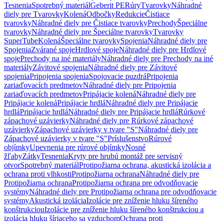
Tesnenia
Spotrebný materiál
Geberit PE
Rúry
Tvarovky
Náhradné
diely pre Tvarovky
Kolená
Odbočky
Redukcie
Čistiace
tvarovky
Náhradné diely pre Čistiace tvarovky
Prechody
Špeciálne
tvarovky
Náhradné diely pre Špeciálne tvarovky
Tvarovky
SuperTube
Kolená
Špeciálne tvarovky
Spojenia
Náhradné diely pre
Spojenia
Zvárané spoje
Hrdlové spoje
Náhradné diely pre Hrdlové
spoje
Prechody na iné materiály
Náhradné diely pre Prechody na iné
materiály
Závitové spojenia
Náhradné diely pre Závitové
spojenia
Pripojenia spojenia
Spojovacie puzdrá
Pripojenia
zariaďovacích predmetov
Náhradné diely pre Pripojenia
zariaďovacích predmetov
Pripájacie kolená
Náhradné diely pre
Pripájacie kolená
Pripájacie hrdlá
Náhradné diely pre Pripájacie
hrdlá
Pripájacie hrdlá
Náhradné diely pre Pripájacie hrdlá
Rúrkové
zápachové uzávierky
Náhradné diely pre Rúrkové zápachové
uzávierky
Zápachové uzávierky v tvare "S"
Náhradné diely pre
Zápachové uzávierky v tvare "S"
Príslušenstvo
Rúrové
objímky
Upevnenia pre rúrové objímky
Nosné
žľaby
Zátky
Tesnenia
Kryty pre hrubú montáž pre servisný
otvor
Spotrebný materiál
Protipožiarna ochrana, akustická izolácia a
ochrana proti vlhkosti
Protipožiarna ochrana
Náhradné diely pre
Protipožiarna ochrana
Protipožiarna ochrana pre odvodňovacie
systémy
Náhradné diely pre Protipožiarna ochrana pre odvodňovacie
systémy
Akustická izolácia
Izolácie pre zníženie hluku šíreného
konštrukciou
Izolácie pre zníženie hluku šíreného konštrukciou a
izolácia hluku šíriaceho sa vzduchom
Ochrana proti