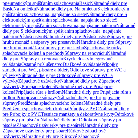
pneumatickým spúšťaním splachovania
Basic
Náhradné diely pre
Basic
Na omietku
Náhradné diely pre Na omietku
S elektronickým
spúšťaním splachovania, napájanie zo siete
Náhradné diely pre S
elektronickým spúšťaním splachovania, napájanie zo siete
S
elektronickým spúšťaním splachovania, napájanie batériou
Náhradné
diely pre S elektronickým spúšťaním splachovania, napájanie
batériou
Príslušenstvo
Náhradné diely pre Príslušenstvo
Súpravy pre
hrubú montáž a súpravy pre prestavbu
Náhradné diely pre Súpravy
pre hrubú montáž a súpravy pre prestavbu
Splachovacie rúrky,
splachovacie kolená a prechody
Súpravy na renováciu
Náhradné
diely pre Súpravy na renováciu
Krycie dosky
Integrované
ovládania
Ostatné príslušenstvo
Diaľkové ovládanie
Prípojky
zariadení pre WC, pisoáre a bidety
Odtokové súpravy pre WC a
výlevky
Náhradné diely pre Odtokové súpravy pre WC a
výlevky
Zápachové uzávierky
Náhradné diely pre Zápachové
uzávierky
Pripájacie kolená
Náhradné diely pre Pripájacie
kolená
Pripájacia rúra s hrdlom
Náhradné diely pre Pripájacia rúra s
hrdlom
Pripojovacie súpravy
Náhradné diely pre Pripojovacie
súpravy
Predĺženia splachovacieho kolena
Náhradné diely pre
Predĺženia splachovacieho kolena
Prípojky z PVC
Náhradné diely
pre Prípojky z PVC
Tesniace manžety a dekoratívne kryty
Odtokové
súpravy pre pisoáre
Náhradné diely pre Odtokové súpravy pre
pisoáre
Zápachové uzávierky pre pisoáre
Náhradné diely pre
Zápachové uzávierky pre pisoáre
Rúrkové zápachové
uzávierky
Náhradné diely pre Rúrkové zápachové