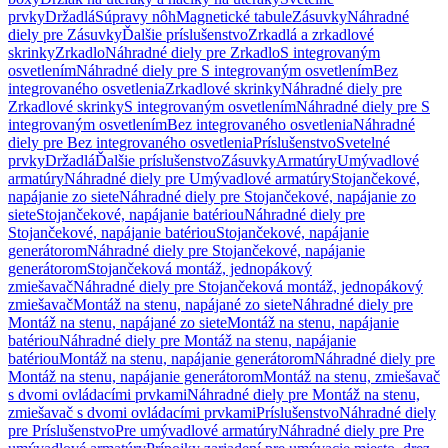
prvky
Držadlá
Súpravy nôh
Magnetické tabule
Zásuvky
Náhradné
diely pre Zásuvky
Ďalšie príslušenstvo
Zrkadlá a zrkadlové
skrinky
Zrkadlo
Náhradné diely pre Zrkadlo
S integrovaným
osvetlením
Náhradné diely pre S integrovaným osvetlením
Bez
integrovaného osvetlenia
Zrkadlové skrinky
Náhradné diely pre
Zrkadlové skrinky
S integrovaným osvetlením
Náhradné diely pre S
integrovaným osvetlením
Bez integrovaného osvetlenia
Náhradné
diely pre Bez integrovaného osvetlenia
Príslušenstvo
Svetelné
prvky
Držadlá
Ďalšie príslušenstvo
Zásuvky
Armatúry
Umývadlové
armatúry
Náhradné diely pre Umývadlové armatúry
Stojančekové,
napájanie zo siete
Náhradné diely pre Stojančekové, napájanie zo
siete
Stojančekové, napájanie batériou
Náhradné diely pre
Stojančekové, napájanie batériou
Stojančekové, napájanie
generátorom
Náhradné diely pre Stojančekové, napájanie
generátorom
Stojančeková montáž, jednopákový
zmiešavač
Náhradné diely pre Stojančeková montáž, jednopákový
zmiešavač
Montáž na stenu, napájané zo siete
Náhradné diely pre
Montáž na stenu, napájané zo siete
Montáž na stenu, napájanie
batériou
Náhradné diely pre Montáž na stenu, napájanie
batériou
Montáž na stenu, napájanie generátorom
Náhradné diely pre
Montáž na stenu, napájanie generátorom
Montáž na stenu, zmiešavač
s dvomi ovládacími prvkami
Náhradné diely pre Montáž na stenu,
zmiešavač s dvomi ovládacími prvkami
Príslušenstvo
Náhradné diely
pre Príslušenstvo
Pre umývadlové armatúry
Náhradné diely pre Pre