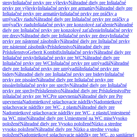
steny
Inštalačné prvky pre výlevky
Náhradné diely pre Inštalačné
prvky pre výlevky
Inštalačné prvky pre armatúry
Náhradné diely pre
Inštalačné prvky pre armatúry
Inštalačné prvky pre práčky a
umývačky riadu
Náhradné diely pre Inštalačné prvky pre práčky a
umývačky riadu
Inštalačné prvky pre konzolové zaťaženie
Náhradné
diely pre Inštalačné prvky pre konzolové zaťaženie
Inštalačné prvky
pre drezy
Náhradné diely pre Inštalačné prvky pre drezy
Inštalačné
prvky pre nástenné zásobníky
Náhradné diely pre Inštalačné prvky
pre nástenné zásobníky
Príslušenstvo
Náhradné diely pre
Príslušenstvo
Geberit Kombifix
Inštalačné prvky
Náhradné diely pre
Inštalačné prvky
Inštalačné prvky pre WC
Náhradné diely pre
Inštalačné prvky pre WC
Inštalačné prvky pre umývadlá
Náhradné
diely pre Inštalačné prvky pre umývadlá
Inštalačné prvky pre
bidety
Náhradné diely pre Inštalačné prvky pre bidety
Inštalačné
prvky pre pisoáre
Náhradné diely pre Inštalačné prvky pre
pisoáre
Inštalačné prvky pre sprchy
Náhradné diely pre Inštalačné
prvky pre sprchy
Príslušenstvo
Náhradné diely pre Príslušenstvo
Pre
inštalačné prvky pre WC
Pre upevnenia
Náhradné diely pre Pre
upevnenia
Nadomietkové splachovacie nádržky
Nadomietkové
splachovacie nádržky pre WC, z plastu
Náhradné diely pre
Nadomietkové splachovacie nádržky pre WC, z plastu
Umiestnené
na WC mise
Náhradné diely pre Umiestnené na WC mise
Vysoko
položené
Náhradné diely pre Vysoko položené
Nízko a stredne
vysoko položené
Náhradné diely pre Nízko a stredne vysoko
položené
Nadomietkové splachovacie nádržky pre WC, zo sanitárnej