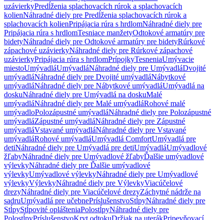
uzávierky
Predĺženia splachovacích rúrok a splachovacích
kolien
Náhradné diely pre Predĺženia splachovacích rúrok a
splachovacích kolien
Pripájacia rúra s hrdlom
Náhradné diely pre
Pripájacia rúra s hrdlom
Tesniace manžety
Odtokové armatúry pre
bidety
Náhradné diely pre Odtokové armatúry pre bidety
Rúrkové
zápachové uzávierky
Náhradné diely pre Rúrkové zápachové
uzávierky
Pripájacia rúra s hrdlom
Prípojky
Tesnenia
Umývacie
miesto
Umývadlá
Umývadlá
Náhradné diely pre Umývadlá
Dvojité
umývadlá
Náhradné diely pre Dvojité umývadlá
Nábytkové
umývadlá
Náhradné diely pre Nábytkové umývadlá
Umývadlá na
dosku
Náhradné diely pre Umývadlá na dosku
Malé
umývadlá
Náhradné diely pre Malé umývadlá
Rohové malé
umývadlo
Polozápustné umývadlá
Náhradné diely pre Polozápustné
umývadlá
Zápustné umývadlá
Náhradné diely pre Zápustné
umývadlá
Vstavané umývadlá
Náhradné diely pre Vstavané
umývadlá
Rohové umývadlá
Umývadlá Comfort
Umývadlá pre
deti
Náhradné diely pre Umývadlá pre deti
Umývadlá
Umývadlové
žľaby
Náhradné diely pre Umývadlové žľaby
Ďalšie umývadlové
výlevky
Náhradné diely pre Ďalšie umývadlové
výlevky
Umývadlové výlevky
Náhradné diely pre Umývadlové
výlevky
Výlevky
Náhradné diely pre Výlevky
Viacúčelové
drezy
Náhradné diely pre Viacúčelové drezy
Záchytné nádrže na
sadru
Umývadlá pre učebne
Príslušenstvo
Stĺpy
Náhradné diely pre
Stĺpy
Stĺpovité opláštenia
Polostĺpy
Náhradné diely pre
Polostĺpy
Príslušenstvo
Kryt odtoku
Držiak na uterák
Pripevňovací