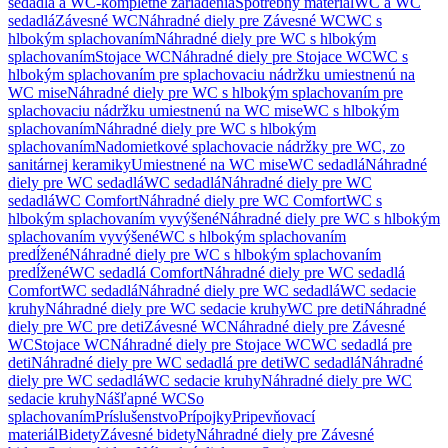
sedadlá a WC-kompletné zariadenia
Spotrebný materiál
WC a WC
sedadlá
Závesné WC
Náhradné diely pre Závesné WC
WC s
hlbokým splachovaním
Náhradné diely pre WC s hlbokým
splachovaním
Stojace WC
Náhradné diely pre Stojace WC
WC s
hlbokým splachovaním pre splachovaciu nádržku umiestnenú na
WC mise
Náhradné diely pre WC s hlbokým splachovaním pre
splachovaciu nádržku umiestnenú na WC mise
WC s hlbokým
splachovaním
Náhradné diely pre WC s hlbokým
splachovaním
Nadomietkové splachovacie nádržky pre WC, zo
sanitárnej keramiky
Umiestnené na WC mise
WC sedadlá
Náhradné
diely pre WC sedadlá
WC sedadlá
Náhradné diely pre WC
sedadlá
WC Comfort
Náhradné diely pre WC Comfort
WC s
hlbokým splachovaním vyvýšené
Náhradné diely pre WC s hlbokým
splachovaním vyvýšené
WC s hlbokým splachovaním
predĺžené
Náhradné diely pre WC s hlbokým splachovaním
predĺžené
WC sedadlá Comfort
Náhradné diely pre WC sedadlá
Comfort
WC sedadlá
Náhradné diely pre WC sedadlá
WC sedacie
kruhy
Náhradné diely pre WC sedacie kruhy
WC pre deti
Náhradné
diely pre WC pre deti
Závesné WC
Náhradné diely pre Závesné
WC
Stojace WC
Náhradné diely pre Stojace WC
WC sedadlá pre
deti
Náhradné diely pre WC sedadlá pre deti
WC sedadlá
Náhradné
diely pre WC sedadlá
WC sedacie kruhy
Náhradné diely pre WC
sedacie kruhy
Nášľapné WC
So
splachovaním
Príslušenstvo
Prípojky
Pripevňovací
materiál
Bidety
Závesné bidety
Náhradné diely pre Závesné