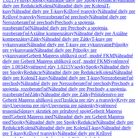
1.0215
Vsuvky
Spojky
Náhradné diely pre Spojky
Redukcie
Náhradné
diely pre Redukcie
Kolená
Náhradné diely pre Kolená
T-
kusy
Náhradné diely pre T-kusy
Krížové tvarovky
Náhradné diely pre
Krížové tvarovky
Nerozoberateľné prechody
Náhradné diely pre
Nerozoberateľné prechody
Prechody a spojenia,
rozoberateľné
Náhradné diely pre Prechody a spojenia,
rozoberateľné
Axiálne kompenzátory
Náhradné diely pre Axiálne
kompenzátory
Zátky
Náhradné diely pre Zátky
T-kusy pre
vykurovanie
Náhradné diely pre T-kusy pre vykurovanie
Prípojky
pre vykurovanie
Náhradné diely pre Prípojky pre
vykurovanie
Geberit Mapress uhlíková oceľ, modré FKM
Náhradné
diely pre Geberit Mapress uhlíková oceľ, modré FKM
Systémové
rúry 1.0034
Systémové rúry 1.0215
Vsuvky
Spojky
Náhradné diely
pre Spojky
Redukcie
Náhradné diely pre Redukcie
Kolená
Náhradné
diely pre Kolená
T-kusy
Náhradné diely pre T-kusy
Nerozoberateľné
prechody
Náhradné diely pre Nerozoberateľné prechody
Prechody a
spojenia, rozoberateľné
Náhradné diely pre Prechody a spojenia,
rozoberateľné
Zátky
Náhradné diely pre Zátky
Príslušenstvo pre
Geberit Mapress uhlíková oceľ
Izolácia pre rúry a tvarovky
Kryty pre
rúry
Upevnenia pre rúry
Upevnenia pre nástenky
Systémové
tesnenia
Súpravy skrutiek pre prírubové spoje
Geberit Mapress
meď
Geberit Mapress meď
Náhradné diely pre Geberit Mapress
meď
Spojky
Náhradné diely pre Spojky
Redukcie
Náhradné diely pre
Redukcie
Kolená
Náhradné diely pre Kolená
T-kusy
Náhradné diely
pre T-kusy
Krížové tvarovky
Náhradné diely pre Krížové