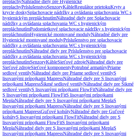
preplachy
Náhradné diely pre Hygienické
preplachy
Príslušenstvo
Senzory
Káble
Regulátor prietoku
Kryty a
krycie dosky
Splachovacie nádržky a ovládania splachovania WC s
hygienickým prepláchnutím
Náhradné diely pre Splachovacie
nádržky a ovládania splachovania WC s hygienickým
prepláchnutím
Podomietkové splachovacie nádržky s hygienickým
prepláchnutím
Hygienické montované moduly
Náhradné diely pre
Hygienické montované moduly
Príslušenstvo pre splachovacie
nádržky a ovládania splachovania WC s hygienickým
prepláchnutím
Náhradné diely pre Príslušenstvo pre splachovacie
nádržky a ovládania splachovania WC s hygienickým
prepláchnutím
Senzory
Káble
Sieťové zdroje
Náhradné diely pre
Sieťové zdroje
Sieťové komponenty
Potrubné armatúry
Priame
sedlové ventily
Náhradné diely pre Priame sedlové ventily
S
lisovanými prípojkami Mapress
Náhradné diely pre S lisovanými
prípojkami Mapress
Šikmé sedlové ventily
Náhradné diely pre Šikmé
sedlové ventily
S lisovanými prípojkami FlowFit
Náhradné diely pre
S lisovanými prípojkami FlowFit
S lisovanými prípojkami
Mepla
Náhradné diely pre S lisovanými prípojkami Mepla
S
lisovanými prípojkami Mapress
Náhradné diely pre S lisovanými
prípojkami Mapress
Guľové kohúty
Náhradné diely pre Guľové
kohúty
S lisovanými prípojkami FlowFit
Náhradné diely pre S
lisovanými prípojkami FlowFit
S lisovanými prípojkami
Mepla
Náhradné diely pre S lisovanými prípojkami Mepla
S
lisovanými prípojkami Mapress
Náhradné diely pre S lisovanými