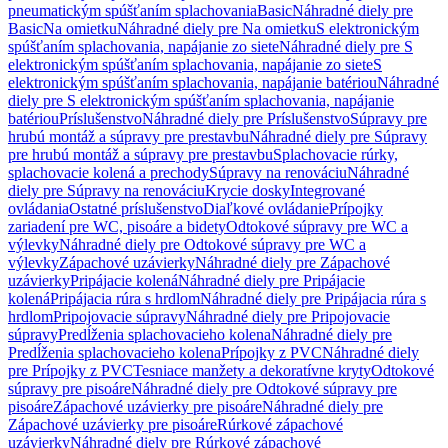
pneumatickým spúšťaním splachovania
Basic
Náhradné diely pre
Basic
Na omietku
Náhradné diely pre Na omietku
S elektronickým
spúšťaním splachovania, napájanie zo siete
Náhradné diely pre S
elektronickým spúšťaním splachovania, napájanie zo siete
S
elektronickým spúšťaním splachovania, napájanie batériou
Náhradné
diely pre S elektronickým spúšťaním splachovania, napájanie
batériou
Príslušenstvo
Náhradné diely pre Príslušenstvo
Súpravy pre
hrubú montáž a súpravy pre prestavbu
Náhradné diely pre Súpravy
pre hrubú montáž a súpravy pre prestavbu
Splachovacie rúrky,
splachovacie kolená a prechody
Súpravy na renováciu
Náhradné
diely pre Súpravy na renováciu
Krycie dosky
Integrované
ovládania
Ostatné príslušenstvo
Diaľkové ovládanie
Prípojky
zariadení pre WC, pisoáre a bidety
Odtokové súpravy pre WC a
výlevky
Náhradné diely pre Odtokové súpravy pre WC a
výlevky
Zápachové uzávierky
Náhradné diely pre Zápachové
uzávierky
Pripájacie kolená
Náhradné diely pre Pripájacie
kolená
Pripájacia rúra s hrdlom
Náhradné diely pre Pripájacia rúra s
hrdlom
Pripojovacie súpravy
Náhradné diely pre Pripojovacie
súpravy
Predĺženia splachovacieho kolena
Náhradné diely pre
Predĺženia splachovacieho kolena
Prípojky z PVC
Náhradné diely
pre Prípojky z PVC
Tesniace manžety a dekoratívne kryty
Odtokové
súpravy pre pisoáre
Náhradné diely pre Odtokové súpravy pre
pisoáre
Zápachové uzávierky pre pisoáre
Náhradné diely pre
Zápachové uzávierky pre pisoáre
Rúrkové zápachové
uzávierky
Náhradné diely pre Rúrkové zápachové