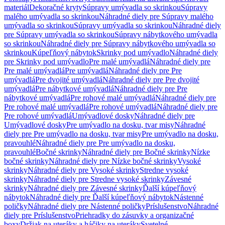
materiál
Dekoračné kryty
Súpravy umývadla so skrinkou
Súpravy
malého umývadla so skrinkou
Náhradné diely pre Súpravy malého
umývadla so skrinkou
Súpravy umývadla so skrinkou
Náhradné diely
pre Súpravy umývadla so skrinkou
Súpravy nábytkového umývadla
so skrinkou
Náhradné diely pre Súpravy nábytkového umývadla so
skrinkou
Kúpeľňový nábytok
Skrinky pod umývadlo
Náhradné diely
pre Skrinky pod umývadlo
Pre malé umývadlá
Náhradné diely pre
Pre malé umývadlá
Pre umývadlá
Náhradné diely pre Pre
umývadlá
Pre dvojité umývadlá
Náhradné diely pre Pre dvojité
umývadlá
Pre nábytkové umývadlá
Náhradné diely pre Pre
nábytkové umývadlá
Pre rohové malé umývadlá
Náhradné diely pre
Pre rohové malé umývadlá
Pre rohové umývadlá
Náhradné diely pre
Pre rohové umývadlá
Umývadlové dosky
Náhradné diely pre
Umývadlové dosky
Pre umývadlo na dosku, tvar misy
Náhradné
diely pre Pre umývadlo na dosku, tvar misy
Pre umývadlo na dosku,
pravouhlé
Náhradné diely pre Pre umývadlo na dosku,
pravouhlé
Bočné skrinky
Náhradné diely pre Bočné skrinky
Nízke
bočné skrinky
Náhradné diely pre Nízke bočné skrinky
Vysoké
skrinky
Náhradné diely pre Vysoké skrinky
Stredne vysoké
skrinky
Náhradné diely pre Stredne vysoké skrinky
Závesné
skrinky
Náhradné diely pre Závesné skrinky
Ďalší kúpeľňový
nábytok
Náhradné diely pre Ďalší kúpeľňový nábytok
Nástenné
poličky
Náhradné diely pre Nástenné poličky
Príslušenstvo
Náhradné
diely pre Príslušenstvo
Priehradky do zásuvky a organizačné
boxy
Držiak na uteráky a háčiky na uteráky
Svetelné