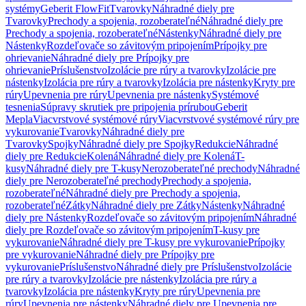
systémy
Geberit FlowFit
Tvarovky
Náhradné diely pre
Tvarovky
Prechody a spojenia, rozoberateľné
Náhradné diely pre
Prechody a spojenia, rozoberateľné
Nástenky
Náhradné diely pre
Nástenky
Rozdeľovače so závitovým pripojením
Prípojky pre
ohrievanie
Náhradné diely pre Prípojky pre
ohrievanie
Príslušenstvo
Izolácie pre rúry a tvarovky
Izolácie pre
nástenky
Izolácia pre rúry a tvarovky
Izolácia pre nástenky
Kryty pre
rúry
Upevnenia pre rúry
Upevnenia pre nástenky
Systémové
tesnenia
Súpravy skrutiek pre pripojenia prírubou
Geberit
Mepla
Viacvrstvové systémové rúry
Viacvrstvové systémové rúry pre
vykurovanie
Tvarovky
Náhradné diely pre
Tvarovky
Spojky
Náhradné diely pre Spojky
Redukcie
Náhradné
diely pre Redukcie
Kolená
Náhradné diely pre Kolená
T-
kusy
Náhradné diely pre T-kusy
Nerozoberateľné prechody
Náhradné
diely pre Nerozoberateľné prechody
Prechody a spojenia,
rozoberateľné
Náhradné diely pre Prechody a spojenia,
rozoberateľné
Zátky
Náhradné diely pre Zátky
Nástenky
Náhradné
diely pre Nástenky
Rozdeľovače so závitovým pripojením
Náhradné
diely pre Rozdeľovače so závitovým pripojením
T-kusy pre
vykurovanie
Náhradné diely pre T-kusy pre vykurovanie
Prípojky
pre vykurovanie
Náhradné diely pre Prípojky pre
vykurovanie
Príslušenstvo
Náhradné diely pre Príslušenstvo
Izolácie
pre rúry a tvarovky
Izolácie pre nástenky
Izolácia pre rúry a
tvarovky
Izolácia pre nástenky
Kryty pre rúry
Upevnenia pre
rúry
Upevnenia pre nástenky
Náhradné diely pre Upevnenia pre