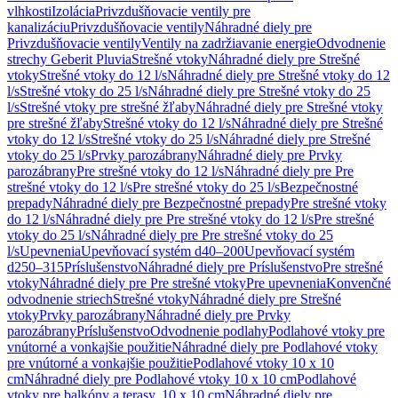
vlhkosti
Izolácia
Privzdušňovacie ventily pre
kanalizáciu
Privzdušňovacie ventily
Náhradné diely pre
Privzdušňovacie ventily
Ventily na zadržiavanie energie
Odvodnenie
strechy Geberit Pluvia
Strešné vtoky
Náhradné diely pre Strešné
vtoky
Strešné vtoky do 12 l/s
Náhradné diely pre Strešné vtoky do 12
l/s
Strešné vtoky do 25 l/s
Náhradné diely pre Strešné vtoky do 25
l/s
Strešné vtoky pre strešné žľaby
Náhradné diely pre Strešné vtoky
pre strešné žľaby
Strešné vtoky do 12 l/s
Náhradné diely pre Strešné
vtoky do 12 l/s
Strešné vtoky do 25 l/s
Náhradné diely pre Strešné
vtoky do 25 l/s
Prvky parozábrany
Náhradné diely pre Prvky
parozábrany
Pre strešné vtoky do 12 l/s
Náhradné diely pre Pre
strešné vtoky do 12 l/s
Pre strešné vtoky do 25 l/s
Bezpečnostné
prepady
Náhradné diely pre Bezpečnostné prepady
Pre strešné vtoky
do 12 l/s
Náhradné diely pre Pre strešné vtoky do 12 l/s
Pre strešné
vtoky do 25 l/s
Náhradné diely pre Pre strešné vtoky do 25
l/s
Upevnenia
Upevňovací systém d40–200
Upevňovací systém
d250–315
Príslušenstvo
Náhradné diely pre Príslušenstvo
Pre strešné
vtoky
Náhradné diely pre Pre strešné vtoky
Pre upevnenia
Konvenčné
odvodnenie striech
Strešné vtoky
Náhradné diely pre Strešné
vtoky
Prvky parozábrany
Náhradné diely pre Prvky
parozábrany
Príslušenstvo
Odvodnenie podlahy
Podlahové vtoky pre
vnútorné a vonkajšie použitie
Náhradné diely pre Podlahové vtoky
pre vnútorné a vonkajšie použitie
Podlahové vtoky 10 x 10
cm
Náhradné diely pre Podlahové vtoky 10 x 10 cm
Podlahové
vtoky pre balkóny a terasy, 10 x 10 cm
Náhradné diely pre