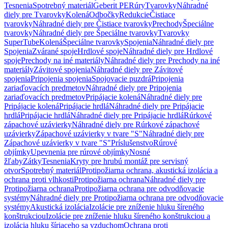
Tesnenia
Spotrebný materiál
Geberit PE
Rúry
Tvarovky
Náhradné
diely pre Tvarovky
Kolená
Odbočky
Redukcie
Čistiace
tvarovky
Náhradné diely pre Čistiace tvarovky
Prechody
Špeciálne
tvarovky
Náhradné diely pre Špeciálne tvarovky
Tvarovky
SuperTube
Kolená
Špeciálne tvarovky
Spojenia
Náhradné diely pre
Spojenia
Zvárané spoje
Hrdlové spoje
Náhradné diely pre Hrdlové
spoje
Prechody na iné materiály
Náhradné diely pre Prechody na iné
materiály
Závitové spojenia
Náhradné diely pre Závitové
spojenia
Pripojenia spojenia
Spojovacie puzdrá
Pripojenia
zariaďovacích predmetov
Náhradné diely pre Pripojenia
zariaďovacích predmetov
Pripájacie kolená
Náhradné diely pre
Pripájacie kolená
Pripájacie hrdlá
Náhradné diely pre Pripájacie
hrdlá
Pripájacie hrdlá
Náhradné diely pre Pripájacie hrdlá
Rúrkové
zápachové uzávierky
Náhradné diely pre Rúrkové zápachové
uzávierky
Zápachové uzávierky v tvare "S"
Náhradné diely pre
Zápachové uzávierky v tvare "S"
Príslušenstvo
Rúrové
objímky
Upevnenia pre rúrové objímky
Nosné
žľaby
Zátky
Tesnenia
Kryty pre hrubú montáž pre servisný
otvor
Spotrebný materiál
Protipožiarna ochrana, akustická izolácia a
ochrana proti vlhkosti
Protipožiarna ochrana
Náhradné diely pre
Protipožiarna ochrana
Protipožiarna ochrana pre odvodňovacie
systémy
Náhradné diely pre Protipožiarna ochrana pre odvodňovacie
systémy
Akustická izolácia
Izolácie pre zníženie hluku šíreného
konštrukciou
Izolácie pre zníženie hluku šíreného konštrukciou a
izolácia hluku šíriaceho sa vzduchom
Ochrana proti