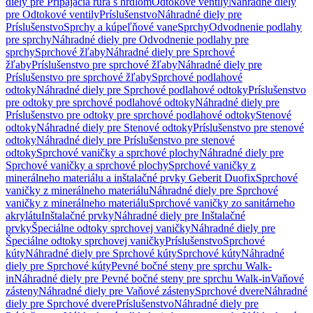
diely pre Pripájacia rúra s hrdlom
Odtokové ventily
Náhradné diely
pre Odtokové ventily
Príslušenstvo
Náhradné diely pre
Príslušenstvo
Sprchy a kúpeľňové vane
Sprchy
Odvodnenie podlahy
pre sprchy
Náhradné diely pre Odvodnenie podlahy pre
sprchy
Sprchové žľaby
Náhradné diely pre Sprchové
žľaby
Príslušenstvo pre sprchové žľaby
Náhradné diely pre
Príslušenstvo pre sprchové žľaby
Sprchové podlahové
odtoky
Náhradné diely pre Sprchové podlahové odtoky
Príslušenstvo
pre odtoky pre sprchové podlahové odtoky
Náhradné diely pre
Príslušenstvo pre odtoky pre sprchové podlahové odtoky
Stenové
odtoky
Náhradné diely pre Stenové odtoky
Príslušenstvo pre stenové
odtoky
Náhradné diely pre Príslušenstvo pre stenové
odtoky
Sprchové vaničky a sprchové plochy
Náhradné diely pre
Sprchové vaničky a sprchové plochy
Sprchové vaničky z
minerálneho materiálu a inštalačné prvky Geberit Duofix
Sprchové
vaničky z minerálneho materiálu
Náhradné diely pre Sprchové
vaničky z minerálneho materiálu
Sprchové vaničky zo sanitárneho
akrylátu
Inštalačné prvky
Náhradné diely pre Inštalačné
prvky
Špeciálne odtoky sprchovej vaničky
Náhradné diely pre
Špeciálne odtoky sprchovej vaničky
Príslušenstvo
Sprchové
kúty
Náhradné diely pre Sprchové kúty
Sprchové kúty
Náhradné
diely pre Sprchové kúty
Pevné bočné steny pre sprchu Walk-
in
Náhradné diely pre Pevné bočné steny pre sprchu Walk-in
Vaňové
zásteny
Náhradné diely pre Vaňové zásteny
Sprchové dvere
Náhradné
diely pre Sprchové dvere
Príslušenstvo
Náhradné diely pre