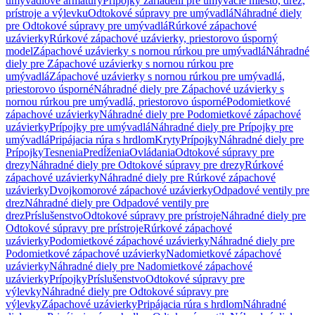
umývadlové armatúry
Prípojky zariadení pre umývacie miesto, drez,
prístroje a výlevku
Odtokové súpravy pre umývadlá
Náhradné diely
pre Odtokové súpravy pre umývadlá
Rúrkové zápachové
uzávierky
Rúrkové zápachové uzávierky, priestorovo úsporný
model
Zápachové uzávierky s nornou rúrkou pre umývadlá
Náhradné
diely pre Zápachové uzávierky s nornou rúrkou pre
umývadlá
Zápachové uzávierky s nornou rúrkou pre umývadlá,
priestorovo úsporné
Náhradné diely pre Zápachové uzávierky s
nornou rúrkou pre umývadlá, priestorovo úsporné
Podomietkové
zápachové uzávierky
Náhradné diely pre Podomietkové zápachové
uzávierky
Prípojky pre umývadlá
Náhradné diely pre Prípojky pre
umývadlá
Pripájacia rúra s hrdlom
Kryty
Prípojky
Náhradné diely pre
Prípojky
Tesnenia
Predĺženia
Ovládania
Odtokové súpravy pre
drezy
Náhradné diely pre Odtokové súpravy pre drezy
Rúrkové
zápachové uzávierky
Náhradné diely pre Rúrkové zápachové
uzávierky
Dvojkomorové zápachové uzávierky
Odpadové ventily pre
drez
Náhradné diely pre Odpadové ventily pre
drez
Príslušenstvo
Odtokové súpravy pre prístroje
Náhradné diely pre
Odtokové súpravy pre prístroje
Rúrkové zápachové
uzávierky
Podomietkové zápachové uzávierky
Náhradné diely pre
Podomietkové zápachové uzávierky
Nadomietkové zápachové
uzávierky
Náhradné diely pre Nadomietkové zápachové
uzávierky
Prípojky
Príslušenstvo
Odtokové súpravy pre
výlevky
Náhradné diely pre Odtokové súpravy pre
výlevky
Zápachové uzávierky
Pripájacia rúra s hrdlom
Náhradné