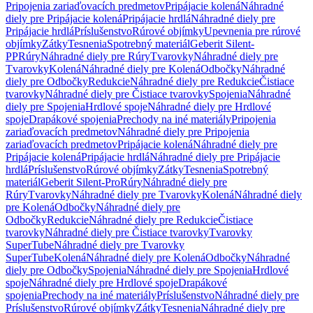
Pripojenia zariaďovacích predmetov
Pripájacie kolená
Náhradné
diely pre Pripájacie kolená
Pripájacie hrdlá
Náhradné diely pre
Pripájacie hrdlá
Príslušenstvo
Rúrové objímky
Upevnenia pre rúrové
objímky
Zátky
Tesnenia
Spotrebný materiál
Geberit Silent-
PP
Rúry
Náhradné diely pre Rúry
Tvarovky
Náhradné diely pre
Tvarovky
Kolená
Náhradné diely pre Kolená
Odbočky
Náhradné
diely pre Odbočky
Redukcie
Náhradné diely pre Redukcie
Čistiace
tvarovky
Náhradné diely pre Čistiace tvarovky
Spojenia
Náhradné
diely pre Spojenia
Hrdlové spoje
Náhradné diely pre Hrdlové
spoje
Drapákové spojenia
Prechody na iné materiály
Pripojenia
zariaďovacích predmetov
Náhradné diely pre Pripojenia
zariaďovacích predmetov
Pripájacie kolená
Náhradné diely pre
Pripájacie kolená
Pripájacie hrdlá
Náhradné diely pre Pripájacie
hrdlá
Príslušenstvo
Rúrové objímky
Zátky
Tesnenia
Spotrebný
materiál
Geberit Silent-Pro
Rúry
Náhradné diely pre
Rúry
Tvarovky
Náhradné diely pre Tvarovky
Kolená
Náhradné diely
pre Kolená
Odbočky
Náhradné diely pre
Odbočky
Redukcie
Náhradné diely pre Redukcie
Čistiace
tvarovky
Náhradné diely pre Čistiace tvarovky
Tvarovky
SuperTube
Náhradné diely pre Tvarovky
SuperTube
Kolená
Náhradné diely pre Kolená
Odbočky
Náhradné
diely pre Odbočky
Spojenia
Náhradné diely pre Spojenia
Hrdlové
spoje
Náhradné diely pre Hrdlové spoje
Drapákové
spojenia
Prechody na iné materiály
Príslušenstvo
Náhradné diely pre
Príslušenstvo
Rúrové objímky
Zátky
Tesnenia
Náhradné diely pre