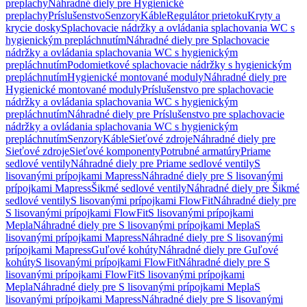
preplachy
Náhradné diely pre Hygienické
preplachy
Príslušenstvo
Senzory
Káble
Regulátor prietoku
Kryty a
krycie dosky
Splachovacie nádržky a ovládania splachovania WC s
hygienickým prepláchnutím
Náhradné diely pre Splachovacie
nádržky a ovládania splachovania WC s hygienickým
prepláchnutím
Podomietkové splachovacie nádržky s hygienickým
prepláchnutím
Hygienické montované moduly
Náhradné diely pre
Hygienické montované moduly
Príslušenstvo pre splachovacie
nádržky a ovládania splachovania WC s hygienickým
prepláchnutím
Náhradné diely pre Príslušenstvo pre splachovacie
nádržky a ovládania splachovania WC s hygienickým
prepláchnutím
Senzory
Káble
Sieťové zdroje
Náhradné diely pre
Sieťové zdroje
Sieťové komponenty
Potrubné armatúry
Priame
sedlové ventily
Náhradné diely pre Priame sedlové ventily
S
lisovanými prípojkami Mapress
Náhradné diely pre S lisovanými
prípojkami Mapress
Šikmé sedlové ventily
Náhradné diely pre Šikmé
sedlové ventily
S lisovanými prípojkami FlowFit
Náhradné diely pre
S lisovanými prípojkami FlowFit
S lisovanými prípojkami
Mepla
Náhradné diely pre S lisovanými prípojkami Mepla
S
lisovanými prípojkami Mapress
Náhradné diely pre S lisovanými
prípojkami Mapress
Guľové kohúty
Náhradné diely pre Guľové
kohúty
S lisovanými prípojkami FlowFit
Náhradné diely pre S
lisovanými prípojkami FlowFit
S lisovanými prípojkami
Mepla
Náhradné diely pre S lisovanými prípojkami Mepla
S
lisovanými prípojkami Mapress
Náhradné diely pre S lisovanými