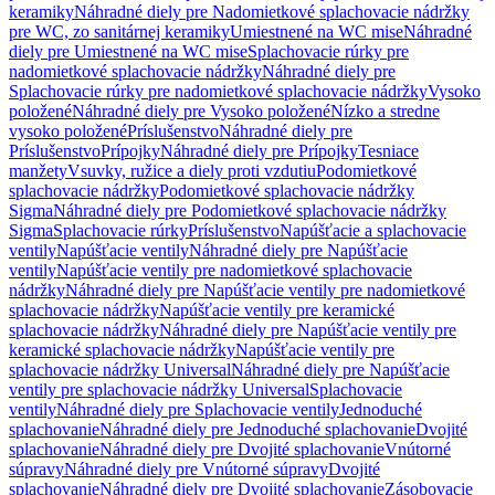
keramiky
Náhradné diely pre Nadomietkové splachovacie nádržky
pre WC, zo sanitárnej keramiky
Umiestnené na WC mise
Náhradné
diely pre Umiestnené na WC mise
Splachovacie rúrky pre
nadomietkové splachovacie nádržky
Náhradné diely pre
Splachovacie rúrky pre nadomietkové splachovacie nádržky
Vysoko
položené
Náhradné diely pre Vysoko položené
Nízko a stredne
vysoko položené
Príslušenstvo
Náhradné diely pre
Príslušenstvo
Prípojky
Náhradné diely pre Prípojky
Tesniace
manžety
Vsuvky, ružice a diely proti vzdutiu
Podomietkové
splachovacie nádržky
Podomietkové splachovacie nádržky
Sigma
Náhradné diely pre Podomietkové splachovacie nádržky
Sigma
Splachovacie rúrky
Príslušenstvo
Napúšťacie a splachovacie
ventily
Napúšťacie ventily
Náhradné diely pre Napúšťacie
ventily
Napúšťacie ventily pre nadomietkové splachovacie
nádržky
Náhradné diely pre Napúšťacie ventily pre nadomietkové
splachovacie nádržky
Napúšťacie ventily pre keramické
splachovacie nádržky
Náhradné diely pre Napúšťacie ventily pre
keramické splachovacie nádržky
Napúšťacie ventily pre
splachovacie nádržky Universal
Náhradné diely pre Napúšťacie
ventily pre splachovacie nádržky Universal
Splachovacie
ventily
Náhradné diely pre Splachovacie ventily
Jednoduché
splachovanie
Náhradné diely pre Jednoduché splachovanie
Dvojité
splachovanie
Náhradné diely pre Dvojité splachovanie
Vnútorné
súpravy
Náhradné diely pre Vnútorné súpravy
Dvojité
splachovanie
Náhradné diely pre Dvojité splachovanie
Zásobovacie