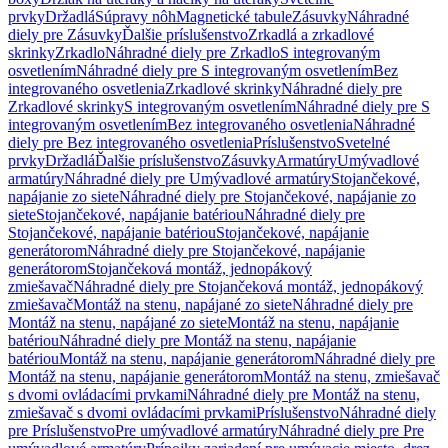
prvky
Držadlá
Súpravy nôh
Magnetické tabule
Zásuvky
Náhradné
diely pre Zásuvky
Ďalšie príslušenstvo
Zrkadlá a zrkadlové
skrinky
Zrkadlo
Náhradné diely pre Zrkadlo
S integrovaným
osvetlením
Náhradné diely pre S integrovaným osvetlením
Bez
integrovaného osvetlenia
Zrkadlové skrinky
Náhradné diely pre
Zrkadlové skrinky
S integrovaným osvetlením
Náhradné diely pre S
integrovaným osvetlením
Bez integrovaného osvetlenia
Náhradné
diely pre Bez integrovaného osvetlenia
Príslušenstvo
Svetelné
prvky
Držadlá
Ďalšie príslušenstvo
Zásuvky
Armatúry
Umývadlové
armatúry
Náhradné diely pre Umývadlové armatúry
Stojančekové,
napájanie zo siete
Náhradné diely pre Stojančekové, napájanie zo
siete
Stojančekové, napájanie batériou
Náhradné diely pre
Stojančekové, napájanie batériou
Stojančekové, napájanie
generátorom
Náhradné diely pre Stojančekové, napájanie
generátorom
Stojančeková montáž, jednopákový
zmiešavač
Náhradné diely pre Stojančeková montáž, jednopákový
zmiešavač
Montáž na stenu, napájané zo siete
Náhradné diely pre
Montáž na stenu, napájané zo siete
Montáž na stenu, napájanie
batériou
Náhradné diely pre Montáž na stenu, napájanie
batériou
Montáž na stenu, napájanie generátorom
Náhradné diely pre
Montáž na stenu, napájanie generátorom
Montáž na stenu, zmiešavač
s dvomi ovládacími prvkami
Náhradné diely pre Montáž na stenu,
zmiešavač s dvomi ovládacími prvkami
Príslušenstvo
Náhradné diely
pre Príslušenstvo
Pre umývadlové armatúry
Náhradné diely pre Pre