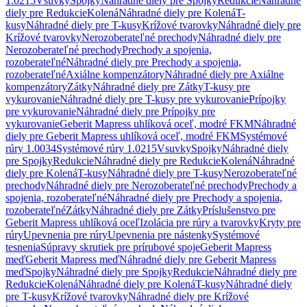
1.0215
Vsuvky
Spojky
Náhradné diely pre Spojky
Redukcie
Náhradné
diely pre Redukcie
Kolená
Náhradné diely pre Kolená
T-
kusy
Náhradné diely pre T-kusy
Krížové tvarovky
Náhradné diely pre
Krížové tvarovky
Nerozoberateľné prechody
Náhradné diely pre
Nerozoberateľné prechody
Prechody a spojenia,
rozoberateľné
Náhradné diely pre Prechody a spojenia,
rozoberateľné
Axiálne kompenzátory
Náhradné diely pre Axiálne
kompenzátory
Zátky
Náhradné diely pre Zátky
T-kusy pre
vykurovanie
Náhradné diely pre T-kusy pre vykurovanie
Prípojky
pre vykurovanie
Náhradné diely pre Prípojky pre
vykurovanie
Geberit Mapress uhlíková oceľ, modré FKM
Náhradné
diely pre Geberit Mapress uhlíková oceľ, modré FKM
Systémové
rúry 1.0034
Systémové rúry 1.0215
Vsuvky
Spojky
Náhradné diely
pre Spojky
Redukcie
Náhradné diely pre Redukcie
Kolená
Náhradné
diely pre Kolená
T-kusy
Náhradné diely pre T-kusy
Nerozoberateľné
prechody
Náhradné diely pre Nerozoberateľné prechody
Prechody a
spojenia, rozoberateľné
Náhradné diely pre Prechody a spojenia,
rozoberateľné
Zátky
Náhradné diely pre Zátky
Príslušenstvo pre
Geberit Mapress uhlíková oceľ
Izolácia pre rúry a tvarovky
Kryty pre
rúry
Upevnenia pre rúry
Upevnenia pre nástenky
Systémové
tesnenia
Súpravy skrutiek pre prírubové spoje
Geberit Mapress
meď
Geberit Mapress meď
Náhradné diely pre Geberit Mapress
meď
Spojky
Náhradné diely pre Spojky
Redukcie
Náhradné diely pre
Redukcie
Kolená
Náhradné diely pre Kolená
T-kusy
Náhradné diely
pre T-kusy
Krížové tvarovky
Náhradné diely pre Krížové