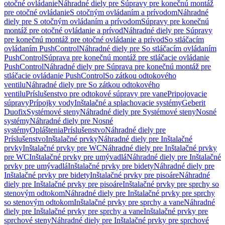
otočné ovládanie
Náhradné diely pre Súpravy pre konečnú montáž
pre otočné ovládanie
S otočným ovládaním a prívodom
Náhradné
diely pre S otočným ovládaním a prívodom
Súpravy pre konečnú
montáž pre otočné ovládanie a prívod
Náhradné diely pre Súpravy
pre konečnú montáž pre otočné ovládanie a prívod
So stláčacím
ovládaním PushControl
Náhradné diely pre So stláčacím ovládaním
PushControl
Súprava pre konečnú montáž pre stláčacie ovládanie
PushControl
Náhradné diely pre Súprava pre konečnú montáž pre
stláčacie ovládanie PushControl
So zátkou odtokového
ventilu
Náhradné diely pre So zátkou odtokového
ventilu
Príslušenstvo pre odtokové súpravy pre vane
Pripojovacie
súpravy
Prípojky vody
Inštalačné a splachovacie systémy
Geberit
Duofix
Systémové steny
Náhradné diely pre Systémové steny
Nosné
systémy
Náhradné diely pre Nosné
systémy
Opláštenia
Príslušenstvo
Náhradné diely pre
Príslušenstvo
Inštalačné prvky
Náhradné diely pre Inštalačné
prvky
Inštalačné prvky pre WC
Náhradné diely pre Inštalačné prvky
pre WC
Inštalačné prvky pre umývadlá
Náhradné diely pre Inštalačné
prvky pre umývadlá
Inštalačné prvky pre bidety
Náhradné diely pre
Inštalačné prvky pre bidety
Inštalačné prvky pre pisoáre
Náhradné
diely pre Inštalačné prvky pre pisoáre
Inštalačné prvky pre sprchy so
stenovým odtokom
Náhradné diely pre Inštalačné prvky pre sprchy
so stenovým odtokom
Inštalačné prvky pre sprchy a vane
Náhradné
diely pre Inštalačné prvky pre sprchy a vane
Inštalačné prvky pre
sprchové steny
Náhradné diely pre Inštalačné prvky pre sprchové