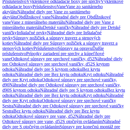
Príslušenstvo
Výklenkové odkladacie boxy pre sprchy
Výklenkové
odkladacie boxy
Príslušenstvo
Vane
Vane zo sanitárneho
akrylátu
Náhradné diely pre Vane zo sanitárneho
akrylátu
Obdĺžnikové vane
Náhradné diely pre Obdĺžnikové
vane
Vane z minerálneho materiálu
Náhradné diely pre Vane z
minerálneho materiálu
Detské vaničky
Náhradné diely pre Detské
vaničky
Inštalačné prvky
Náhradné diely pre Inštalačné
prvky
Súpravy nožičiek a súpravy traverz a stenových
kotiev
Náhradné diely pre Súpravy nožičiek a súpravy traverz a
stenových kotiev
Príslušenstvo
Súpravy na opravu
Ďalšie
príslušenstvo
Prípojky zariadení pre sprchy a kúpeľňové
vane
Odtokové súpravy pre sprchové vaničky, d52
Náhradné diely
pre Odtokové súpravy pre sprchové vaničky, d52
S krytom
odtoku
Náhradné diely pre S krytom odtoku
Bez krytu
odtoku
Náhradné diely pre Bez krytu odtoku
Kryt odtoku
Náhradné
diely pre Kryt odtoku
Odtokové súpravy pre sprchové vaničky,
d90
Náhradné diely pre Odtokové súpravy pre sprchové vaničky,
d90
S krytom odtoku
Náhradné diely pre S krytom odtoku
Bez krytu
odtoku
Náhradné diely pre Bez krytu odtoku
Kryt odtoku
Náhradné
diely pre Kryt odtoku
Odtokové súpravy pre sprchové vaničky
Sestra
Náhradné diely pre Odtokové súpravy pre sprchové vaničky
Sestra
Bez krytu odtoku
Náhradné diely pre Bez krytu
odtoku
Odtokové súpravy pre vane, d52
Náhradné diely pre
Odtokové súpravy pre vane, d52
S otočným ovládaním
Náhradné
diely pre S otočným ovládaním
Súpravy pre konečnú montáž pre