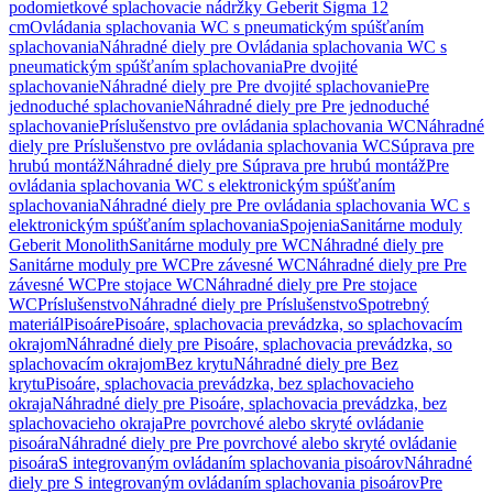
podomietkové splachovacie nádržky Geberit Sigma 12
cm
Ovládania splachovania WC s pneumatickým spúšťaním
splachovania
Náhradné diely pre Ovládania splachovania WC s
pneumatickým spúšťaním splachovania
Pre dvojité
splachovanie
Náhradné diely pre Pre dvojité splachovanie
Pre
jednoduché splachovanie
Náhradné diely pre Pre jednoduché
splachovanie
Príslušenstvo pre ovládania splachovania WC
Náhradné
diely pre Príslušenstvo pre ovládania splachovania WC
Súprava pre
hrubú montáž
Náhradné diely pre Súprava pre hrubú montáž
Pre
ovládania splachovania WC s elektronickým spúšťaním
splachovania
Náhradné diely pre Pre ovládania splachovania WC s
elektronickým spúšťaním splachovania
Spojenia
Sanitárne moduly
Geberit Monolith
Sanitárne moduly pre WC
Náhradné diely pre
Sanitárne moduly pre WC
Pre závesné WC
Náhradné diely pre Pre
závesné WC
Pre stojace WC
Náhradné diely pre Pre stojace
WC
Príslušenstvo
Náhradné diely pre Príslušenstvo
Spotrebný
materiál
Pisoáre
Pisoáre, splachovacia prevádzka, so splachovacím
okrajom
Náhradné diely pre Pisoáre, splachovacia prevádzka, so
splachovacím okrajom
Bez krytu
Náhradné diely pre Bez
krytu
Pisoáre, splachovacia prevádzka, bez splachovacieho
okraja
Náhradné diely pre Pisoáre, splachovacia prevádzka, bez
splachovacieho okraja
Pre povrchové alebo skryté ovládanie
pisoára
Náhradné diely pre Pre povrchové alebo skryté ovládanie
pisoára
S integrovaným ovládaním splachovania pisoárov
Náhradné
diely pre S integrovaným ovládaním splachovania pisoárov
Pre