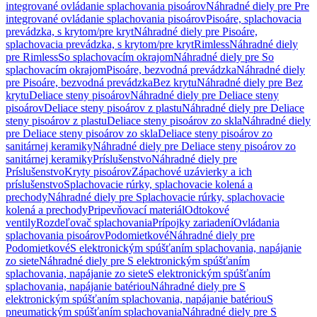
integrované ovládanie splachovania pisoárov
Náhradné diely pre Pre
integrované ovládanie splachovania pisoárov
Pisoáre, splachovacia
prevádzka, s krytom/pre kryt
Náhradné diely pre Pisoáre,
splachovacia prevádzka, s krytom/pre kryt
Rimless
Náhradné diely
pre Rimless
So splachovacím okrajom
Náhradné diely pre So
splachovacím okrajom
Pisoáre, bezvodná prevádzka
Náhradné diely
pre Pisoáre, bezvodná prevádzka
Bez krytu
Náhradné diely pre Bez
krytu
Deliace steny pisoárov
Náhradné diely pre Deliace steny
pisoárov
Deliace steny pisoárov z plastu
Náhradné diely pre Deliace
steny pisoárov z plastu
Deliace steny pisoárov zo skla
Náhradné diely
pre Deliace steny pisoárov zo skla
Deliace steny pisoárov zo
sanitárnej keramiky
Náhradné diely pre Deliace steny pisoárov zo
sanitárnej keramiky
Príslušenstvo
Náhradné diely pre
Príslušenstvo
Kryty pisoárov
Zápachové uzávierky a ich
príslušenstvo
Splachovacie rúrky, splachovacie kolená a
prechody
Náhradné diely pre Splachovacie rúrky, splachovacie
kolená a prechody
Pripevňovací materiál
Odtokové
ventily
Rozdeľovač splachovania
Prípojky zariadení
Ovládania
splachovania pisoárov
Podomietkové
Náhradné diely pre
Podomietkové
S elektronickým spúšťaním splachovania, napájanie
zo siete
Náhradné diely pre S elektronickým spúšťaním
splachovania, napájanie zo siete
S elektronickým spúšťaním
splachovania, napájanie batériou
Náhradné diely pre S
elektronickým spúšťaním splachovania, napájanie batériou
S
pneumatickým spúšťaním splachovania
Náhradné diely pre S