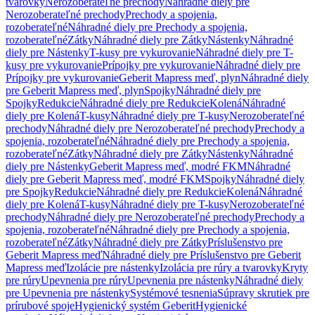
tvarovky
Nerozoberateľné prechody
Náhradné diely pre
Nerozoberateľné prechody
Prechody a spojenia,
rozoberateľné
Náhradné diely pre Prechody a spojenia,
rozoberateľné
Zátky
Náhradné diely pre Zátky
Nástenky
Náhradné
diely pre Nástenky
T-kusy pre vykurovanie
Náhradné diely pre T-
kusy pre vykurovanie
Prípojky pre vykurovanie
Náhradné diely pre
Prípojky pre vykurovanie
Geberit Mapress meď, plyn
Náhradné diely
pre Geberit Mapress meď, plyn
Spojky
Náhradné diely pre
Spojky
Redukcie
Náhradné diely pre Redukcie
Kolená
Náhradné
diely pre Kolená
T-kusy
Náhradné diely pre T-kusy
Nerozoberateľné
prechody
Náhradné diely pre Nerozoberateľné prechody
Prechody a
spojenia, rozoberateľné
Náhradné diely pre Prechody a spojenia,
rozoberateľné
Zátky
Náhradné diely pre Zátky
Nástenky
Náhradné
diely pre Nástenky
Geberit Mapress meď, modré FKM
Náhradné
diely pre Geberit Mapress meď, modré FKM
Spojky
Náhradné diely
pre Spojky
Redukcie
Náhradné diely pre Redukcie
Kolená
Náhradné
diely pre Kolená
T-kusy
Náhradné diely pre T-kusy
Nerozoberateľné
prechody
Náhradné diely pre Nerozoberateľné prechody
Prechody a
spojenia, rozoberateľné
Náhradné diely pre Prechody a spojenia,
rozoberateľné
Zátky
Náhradné diely pre Zátky
Príslušenstvo pre
Geberit Mapress meď
Náhradné diely pre Príslušenstvo pre Geberit
Mapress meď
Izolácie pre nástenky
Izolácia pre rúry a tvarovky
Kryty
pre rúry
Upevnenia pre rúry
Upevnenia pre nástenky
Náhradné diely
pre Upevnenia pre nástenky
Systémové tesnenia
Súpravy skrutiek pre
prírubové spoje
Hygienický systém Geberit
Hygienické