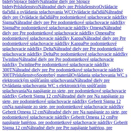
bidety
Stojace bidety
Náhradné diely pre Stojace
bidety
Príslušenstvo
Náhradné diely pre Príslušenstvo
Ovládacie
tlačidlá a ovládania splachovania WC
Ovládacie tlačidlá
Náhradné
diely pre Ovládacie tlačidlá
Pre podomietkové splachovacie nádržky
Sigma
Náhradné diely pre Pre podomietkové splachovacie nádržky
Sigma
Pre podomietkové splachovacie nádržky Omega
Náhradné
diely pre Pre podomietkové splachovacie nádržky Omega
Pre
podomietkové splachovacie nádržky Kappa
Náhradné diely pre Pre
podomietkové splachovacie nádržky Kappa
Pre podomietkové
splachovacie nádržky Delta
Náhradné diely pre Pre podomietkové
splachovacie nádržky Delta
Pre podomietkové splachovacie nádržky
Twinline
Náhradné diely pre Pre podomietkové splachovacie
nádržky Twinline
Pre podomietkové splachovacie nádržky
300T
Náhradné diely pre Pre podomietkové splachovacie nádržky
300T
Príslušenstvo
Spotrebný materiál
Ovládania splachovania WC s
elektronickým spúšťaním splachovania
Náhradné diely pre
Ovládania splachovania WC s elektronickým spúšťaním
splachovania
Na napájanie zo siete, pre podomietkové splachovacie
nádržky Geberit Sigma 12 cm
Náhradné diely pre Na napájanie zo
siete, pre podomietkové splachovacie nádržky Geberit Sigma 12
cm
Na napájanie zo siete, pre podomietkové splachovacie nádržky
Geberit Omega 12 cm
Náhradné diely pre Na napájanie zo siete, pre
podomietkové splachovacie nádržky Geberit Omega 12 cm
Pre
napájanie batériou, pre podomietkové splachovacie nádržky Geberit
Sigma 12 cm
Náhradné diely pre Pre napájanie batériou, pre