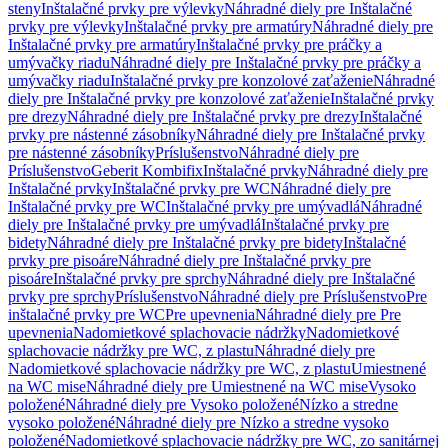
steny
Inštalačné prvky pre výlevky
Náhradné diely pre Inštalačné
prvky pre výlevky
Inštalačné prvky pre armatúry
Náhradné diely pre
Inštalačné prvky pre armatúry
Inštalačné prvky pre práčky a
umývačky riadu
Náhradné diely pre Inštalačné prvky pre práčky a
umývačky riadu
Inštalačné prvky pre konzolové zaťaženie
Náhradné
diely pre Inštalačné prvky pre konzolové zaťaženie
Inštalačné prvky
pre drezy
Náhradné diely pre Inštalačné prvky pre drezy
Inštalačné
prvky pre nástenné zásobníky
Náhradné diely pre Inštalačné prvky
pre nástenné zásobníky
Príslušenstvo
Náhradné diely pre
Príslušenstvo
Geberit Kombifix
Inštalačné prvky
Náhradné diely pre
Inštalačné prvky
Inštalačné prvky pre WC
Náhradné diely pre
Inštalačné prvky pre WC
Inštalačné prvky pre umývadlá
Náhradné
diely pre Inštalačné prvky pre umývadlá
Inštalačné prvky pre
bidety
Náhradné diely pre Inštalačné prvky pre bidety
Inštalačné
prvky pre pisoáre
Náhradné diely pre Inštalačné prvky pre
pisoáre
Inštalačné prvky pre sprchy
Náhradné diely pre Inštalačné
prvky pre sprchy
Príslušenstvo
Náhradné diely pre Príslušenstvo
Pre
inštalačné prvky pre WC
Pre upevnenia
Náhradné diely pre Pre
upevnenia
Nadomietkové splachovacie nádržky
Nadomietkové
splachovacie nádržky pre WC, z plastu
Náhradné diely pre
Nadomietkové splachovacie nádržky pre WC, z plastu
Umiestnené
na WC mise
Náhradné diely pre Umiestnené na WC mise
Vysoko
položené
Náhradné diely pre Vysoko položené
Nízko a stredne
vysoko položené
Náhradné diely pre Nízko a stredne vysoko
položené
Nadomietkové splachovacie nádržky pre WC, zo sanitárnej