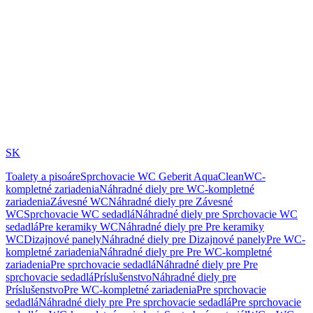
SK
Toalety a pisoáre
Sprchovacie WC Geberit AquaClean
WC-
kompletné zariadenia
Náhradné diely pre WC-kompletné
zariadenia
Závesné WC
Náhradné diely pre Závesné
WC
Sprchovacie WC sedadlá
Náhradné diely pre Sprchovacie WC
sedadlá
Pre keramiky WC
Náhradné diely pre Pre keramiky
WC
Dizajnové panely
Náhradné diely pre Dizajnové panely
Pre WC-
kompletné zariadenia
Náhradné diely pre Pre WC-kompletné
zariadenia
Pre sprchovacie sedadlá
Náhradné diely pre Pre
sprchovacie sedadlá
Príslušenstvo
Náhradné diely pre
Príslušenstvo
Pre WC-kompletné zariadenia
Pre sprchovacie
sedadlá
Náhradné diely pre Pre sprchovacie sedadlá
Pre sprchovacie