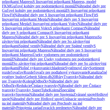
prípojkami Mapress
S lisovanými prípojkami Mapress, modré
FKM
Guľové kohúty pre podomietkovú montáž
Náhradné diely pre
Guľové kohúty pre podomietkovú montáž
S lisovanými prípojkami
FlowFit
Náhradné diely pre S lisovanými prípojkami FlowFit
S
lisovanými prípojkami Mepla
Náhradné diely pre S lisovanými
prípojkami Mepla
S lisovanými prípojkami Volex
Náhradné diely pre
S lisovanými prípojkami Volex
S prípojkami Compact
Náhradné
diely pre S prípojkami Compact
S lisovanými prípojkami
Mapress
Náhradné diely pre S lisovanými prípojkami Mapress
So
závitovými prípojkami
Náhradné diely pre So závitovými
prípojkami
Spätné ventily
Náhradné diely pre Spätné ventily
S
lisovanými prípojkami Mapress
Náhradné diely pre S lisovanými
prípojkami Mapress
Úseky vodomeru pre podomietkovú
montáž
Náhradné diely pre Úseky vodomeru pre podomietkovú
montáž
So závitovými prípojkami
Náhradné diely pre So závitovými
prípojkami
Plošné vykurovanie/chladenie
Systémové rúry
Sortiment
rozdeľovačov
Rozdeľovače pre podlahové vykurovanie
Kanalizačné
systémy budov
Geberit Silent-db20
Rúry
Tvarovky
Náhradné diely
pre Tvarovky
Kolená
Odbočky
Náhradné diely pre
Odbočky
Redukcie
Čistiace tvarovky
Náhradné diely pre Čistiace
tvarovky
Tvarovky SuperTube
Kolená
Špeciálne
tvarovky
Spojenia
Náhradné diely pre Spojenia
Zvárané spoje
Hrdlové
spoje
Náhradné diely pre Hrdlové spoje
Upínacie spojenia
Prechody
na iné materiály
Náhradné diely pre Prechody na iné
materiály
Pripojenia zariaďovacích predmetov
Náhradné diely pre