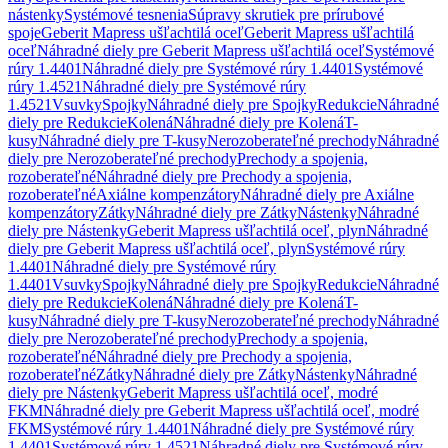
nástenky
Systémové tesnenia
Súpravy skrutiek pre prírubové
spoje
Geberit Mapress ušľachtilá oceľ
Geberit Mapress ušľachtilá
oceľ
Náhradné diely pre Geberit Mapress ušľachtilá oceľ
Systémové
rúry 1.4401
Náhradné diely pre Systémové rúry 1.4401
Systémové
rúry 1.4521
Náhradné diely pre Systémové rúry
1.4521
Vsuvky
Spojky
Náhradné diely pre Spojky
Redukcie
Náhradné
diely pre Redukcie
Kolená
Náhradné diely pre Kolená
T-
kusy
Náhradné diely pre T-kusy
Nerozoberateľné prechody
Náhradné
diely pre Nerozoberateľné prechody
Prechody a spojenia,
rozoberateľné
Náhradné diely pre Prechody a spojenia,
rozoberateľné
Axiálne kompenzátory
Náhradné diely pre Axiálne
kompenzátory
Zátky
Náhradné diely pre Zátky
Nástenky
Náhradné
diely pre Nástenky
Geberit Mapress ušľachtilá oceľ, plyn
Náhradné
diely pre Geberit Mapress ušľachtilá oceľ, plyn
Systémové rúry
1.4401
Náhradné diely pre Systémové rúry
1.4401
Vsuvky
Spojky
Náhradné diely pre Spojky
Redukcie
Náhradné
diely pre Redukcie
Kolená
Náhradné diely pre Kolená
T-
kusy
Náhradné diely pre T-kusy
Nerozoberateľné prechody
Náhradné
diely pre Nerozoberateľné prechody
Prechody a spojenia,
rozoberateľné
Náhradné diely pre Prechody a spojenia,
rozoberateľné
Zátky
Náhradné diely pre Zátky
Nástenky
Náhradné
diely pre Nástenky
Geberit Mapress ušľachtilá oceľ, modré
FKM
Náhradné diely pre Geberit Mapress ušľachtilá oceľ, modré
FKM
Systémové rúry 1.4401
Náhradné diely pre Systémové rúry
1.4401
Systémové rúry 1.4521
Náhradné diely pre Systémové rúry