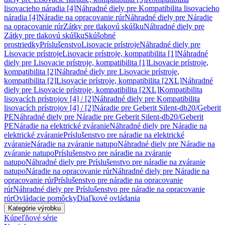
lisovacieho náradia [4]
Náhradné diely pre Kompatibilita lisovacieho
náradia [4]
Náradie na opracovanie rúr
Náhradné diely pre Náradie
na opracovanie rúr
Zátky pre tlakovú skúšku
Náhradné diely pre
Zátky pre tlakovú skúšku
Skúšobné
prostriedky
Príslušenstvo
Lisovacie prístroje
Náhradné diely pre
Lisovacie prístroje
Lisovacie prístroje, kompatibilita [1]
Náhradné
diely pre Lisovacie prístroje, kompatibilita [1]
Lisovacie prístroje,
kompatibilita [2]
Náhradné diely pre Lisovacie prístroje,
kompatibilita [2]
Lisovacie prístroje, kompatibilita [2XL]
Náhradné
diely pre Lisovacie prístroje, kompatibilita [2XL]
Kompatibilita
lisovacích prístrojov [4] / [2]
Náhradné diely pre Kompatibilita
lisovacích prístrojov [4] / [2]
Náradie pre Geberit Silent-db20/Geberit
PE
Náhradné diely pre Náradie pre Geberit Silent-db20/Geberit
PE
Náradie na elektrické zváranie
Náhradné diely pre Náradie na
elektrické zváranie
Príslušenstvo pre náradie na elektrické
zváranie
Náradie na zváranie natupo
Náhradné diely pre Náradie na
zváranie natupo
Príslušenstvo pre náradie na zváranie
natupo
Náhradné diely pre Príslušenstvo pre náradie na zváranie
natupo
Náradie na opracovanie rúr
Náhradné diely pre Náradie na
opracovanie rúr
Príslušenstvo pre náradie na opracovanie
rúr
Náhradné diely pre Príslušenstvo pre náradie na opracovanie
rúr
Ovládacie pomôcky
Diaľkové ovládania
Kategórie výrobku
Kúpeľňové série