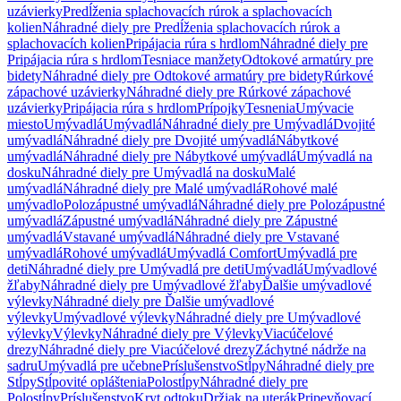
uzávierky
Predĺženia splachovacích rúrok a splachovacích
kolien
Náhradné diely pre Predĺženia splachovacích rúrok a
splachovacích kolien
Pripájacia rúra s hrdlom
Náhradné diely pre
Pripájacia rúra s hrdlom
Tesniace manžety
Odtokové armatúry pre
bidety
Náhradné diely pre Odtokové armatúry pre bidety
Rúrkové
zápachové uzávierky
Náhradné diely pre Rúrkové zápachové
uzávierky
Pripájacia rúra s hrdlom
Prípojky
Tesnenia
Umývacie
miesto
Umývadlá
Umývadlá
Náhradné diely pre Umývadlá
Dvojité
umývadlá
Náhradné diely pre Dvojité umývadlá
Nábytkové
umývadlá
Náhradné diely pre Nábytkové umývadlá
Umývadlá na
dosku
Náhradné diely pre Umývadlá na dosku
Malé
umývadlá
Náhradné diely pre Malé umývadlá
Rohové malé
umývadlo
Polozápustné umývadlá
Náhradné diely pre Polozápustné
umývadlá
Zápustné umývadlá
Náhradné diely pre Zápustné
umývadlá
Vstavané umývadlá
Náhradné diely pre Vstavané
umývadlá
Rohové umývadlá
Umývadlá Comfort
Umývadlá pre
deti
Náhradné diely pre Umývadlá pre deti
Umývadlá
Umývadlové
žľaby
Náhradné diely pre Umývadlové žľaby
Ďalšie umývadlové
výlevky
Náhradné diely pre Ďalšie umývadlové
výlevky
Umývadlové výlevky
Náhradné diely pre Umývadlové
výlevky
Výlevky
Náhradné diely pre Výlevky
Viacúčelové
drezy
Náhradné diely pre Viacúčelové drezy
Záchytné nádrže na
sadru
Umývadlá pre učebne
Príslušenstvo
Stĺpy
Náhradné diely pre
Stĺpy
Stĺpovité opláštenia
Polostĺpy
Náhradné diely pre
Polostĺpy
Príslušenstvo
Kryt odtoku
Držiak na uterák
Pripevňovací