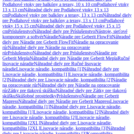
Podlahové vtoky pre balkóny a terasy, 10 x 10 cm
Podlahové vtoky
13 x 13 cm
Náhradné diely pre Podlahové vtoky 13 x 13
cm
Podlahové vtoky pre balkóny a terasy, 13 x 13 cm
Náhradné diely
pre Podlahové vtoky pre balkóny a terasy, 13 x 13 cm
Podlahové
vtoky 15 x 15 cm
Náhradné diely pre Podlahové vtoky 15 x 15
cm
Príslušenstvo
Náhradné diely pre Príslušenstvo
Nástroje, sieťové
komponenty a softvér
Náradie
Náradie pre Geberit FlowFit
Náhradné
diely pre Náradie pre Geberit FlowFit
Náradie na opracovanie
rúr
Náhradné diely pre Náradie na opracovanie
rúr
Príslušenstvo
Náhradné diely pre Príslušenstvo
Náradie pre
Geberit Mepla
Náhradné diely pre Náradie pre Geberit Mepla
Ručné
lisovacie náradie
Náhradné diely pre Ručné lisovacie
náradie
Lisovacie náradie, kompatibilita [1]
Náhradné diely pre
Lisovacie náradie, kompatibilita [1]
Lisovacie náradie, kompatibilita
[2]
Náhradné diely pre Lisovacie náradie, kompatibilita [2]
Náradie
na opracovanie rúr
Náhradné diely pre Náradie na opracovanie
rúr
Zátky pre tlakovú skúšku
Náhradné diely pre Zátky pre tlakovú
skúšku
Skúšobné prostriedky
Príslušenstvo
Náradie pre Geberit
Mapress
Náhradné diely pre Náradie pre Geberit Mapress
Lisovacie
náradie, kompatibilita [1]
Náhradné diely pre Lisovacie náradie,
kompatibilita [1]
Lisovacie náradie, kompatibilita [2]
Náhradné diely
pre Lisovacie náradie, kompatibilita [2]
Lisovacie náradie,
kompatibilita [2XL]
Náhradné diely pre Lisovacie náradie,
kompatibilita [2XL]
Lisovacie náradie, kompatibilita [3]
Náhradné
diely pre Lisovacie náradie, kompatibilita [3]
Kompatibilita