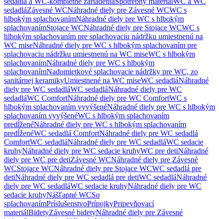
sedadlá a WC-kompletné zariadenia
Spotrebný materiál
WC a WC
sedadlá
Závesné WC
Náhradné diely pre Závesné WC
WC s
hlbokým splachovaním
Náhradné diely pre WC s hlbokým
splachovaním
Stojace WC
Náhradné diely pre Stojace WC
WC s
hlbokým splachovaním pre splachovaciu nádržku umiestnenú na
WC mise
Náhradné diely pre WC s hlbokým splachovaním pre
splachovaciu nádržku umiestnenú na WC mise
WC s hlbokým
splachovaním
Náhradné diely pre WC s hlbokým
splachovaním
Nadomietkové splachovacie nádržky pre WC, zo
sanitárnej keramiky
Umiestnené na WC mise
WC sedadlá
Náhradné
diely pre WC sedadlá
WC sedadlá
Náhradné diely pre WC
sedadlá
WC Comfort
Náhradné diely pre WC Comfort
WC s
hlbokým splachovaním vyvýšené
Náhradné diely pre WC s hlbokým
splachovaním vyvýšené
WC s hlbokým splachovaním
predĺžené
Náhradné diely pre WC s hlbokým splachovaním
predĺžené
WC sedadlá Comfort
Náhradné diely pre WC sedadlá
Comfort
WC sedadlá
Náhradné diely pre WC sedadlá
WC sedacie
kruhy
Náhradné diely pre WC sedacie kruhy
WC pre deti
Náhradné
diely pre WC pre deti
Závesné WC
Náhradné diely pre Závesné
WC
Stojace WC
Náhradné diely pre Stojace WC
WC sedadlá pre
deti
Náhradné diely pre WC sedadlá pre deti
WC sedadlá
Náhradné
diely pre WC sedadlá
WC sedacie kruhy
Náhradné diely pre WC
sedacie kruhy
Nášľapné WC
So
splachovaním
Príslušenstvo
Prípojky
Pripevňovací
materiál
Bidety
Závesné bidety
Náhradné diely pre Závesné