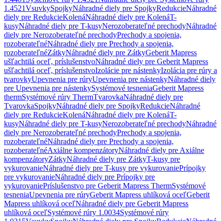
1.4521
Vsuvky
Spojky
Náhradné diely pre Spojky
Redukcie
Náhradné
diely pre Redukcie
Kolená
Náhradné diely pre Kolená
T-
kusy
Náhradné diely pre T-kusy
Nerozoberateľné prechody
Náhradné
diely pre Nerozoberateľné prechody
Prechody a spojenia,
rozoberateľné
Náhradné diely pre Prechody a spojenia,
rozoberateľné
Zátky
Náhradné diely pre Zátky
Geberit Mapress
ušľachtilá oceľ, príslušenstvo
Náhradné diely pre Geberit Mapress
ušľachtilá oceľ, príslušenstvo
Izolácie pre nástenky
Izolácia pre rúry a
tvarovky
Upevnenia pre rúry
Upevnenia pre nástenky
Náhradné diely
pre Upevnenia pre nástenky
Systémové tesnenia
Geberit Mapress
therm
Systémové rúry Therm
Tvarovka
Náhradné diely pre
Tvarovka
Spojky
Náhradné diely pre Spojky
Redukcie
Náhradné
diely pre Redukcie
Kolená
Náhradné diely pre Kolená
T-
kusy
Náhradné diely pre T-kusy
Nerozoberateľné prechody
Náhradné
diely pre Nerozoberateľné prechody
Prechody a spojenia,
rozoberateľné
Náhradné diely pre Prechody a spojenia,
rozoberateľné
Axiálne kompenzátory
Náhradné diely pre Axiálne
kompenzátory
Zátky
Náhradné diely pre Zátky
T-kusy pre
vykurovanie
Náhradné diely pre T-kusy pre vykurovanie
Prípojky
pre vykurovanie
Náhradné diely pre Prípojky pre
vykurovanie
Príslušenstvo pre Geberit Mapress Therm
Systémové
tesnenia
Upevnenia pre rúry
Geberit Mapress uhlíková oceľ
Geberit
Mapress uhlíková oceľ
Náhradné diely pre Geberit Mapress
uhlíková oceľ
Systémové rúry 1.0034
Systémové rúry