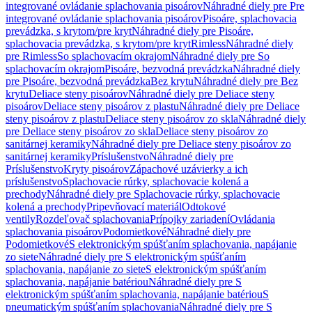
integrované ovládanie splachovania pisoárov
Náhradné diely pre Pre
integrované ovládanie splachovania pisoárov
Pisoáre, splachovacia
prevádzka, s krytom/pre kryt
Náhradné diely pre Pisoáre,
splachovacia prevádzka, s krytom/pre kryt
Rimless
Náhradné diely
pre Rimless
So splachovacím okrajom
Náhradné diely pre So
splachovacím okrajom
Pisoáre, bezvodná prevádzka
Náhradné diely
pre Pisoáre, bezvodná prevádzka
Bez krytu
Náhradné diely pre Bez
krytu
Deliace steny pisoárov
Náhradné diely pre Deliace steny
pisoárov
Deliace steny pisoárov z plastu
Náhradné diely pre Deliace
steny pisoárov z plastu
Deliace steny pisoárov zo skla
Náhradné diely
pre Deliace steny pisoárov zo skla
Deliace steny pisoárov zo
sanitárnej keramiky
Náhradné diely pre Deliace steny pisoárov zo
sanitárnej keramiky
Príslušenstvo
Náhradné diely pre
Príslušenstvo
Kryty pisoárov
Zápachové uzávierky a ich
príslušenstvo
Splachovacie rúrky, splachovacie kolená a
prechody
Náhradné diely pre Splachovacie rúrky, splachovacie
kolená a prechody
Pripevňovací materiál
Odtokové
ventily
Rozdeľovač splachovania
Prípojky zariadení
Ovládania
splachovania pisoárov
Podomietkové
Náhradné diely pre
Podomietkové
S elektronickým spúšťaním splachovania, napájanie
zo siete
Náhradné diely pre S elektronickým spúšťaním
splachovania, napájanie zo siete
S elektronickým spúšťaním
splachovania, napájanie batériou
Náhradné diely pre S
elektronickým spúšťaním splachovania, napájanie batériou
S
pneumatickým spúšťaním splachovania
Náhradné diely pre S