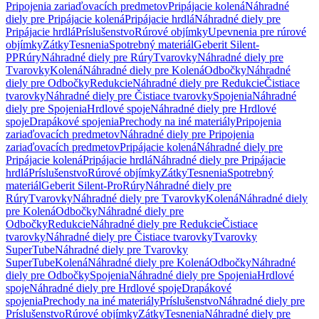
Pripojenia zariaďovacích predmetov
Pripájacie kolená
Náhradné
diely pre Pripájacie kolená
Pripájacie hrdlá
Náhradné diely pre
Pripájacie hrdlá
Príslušenstvo
Rúrové objímky
Upevnenia pre rúrové
objímky
Zátky
Tesnenia
Spotrebný materiál
Geberit Silent-
PP
Rúry
Náhradné diely pre Rúry
Tvarovky
Náhradné diely pre
Tvarovky
Kolená
Náhradné diely pre Kolená
Odbočky
Náhradné
diely pre Odbočky
Redukcie
Náhradné diely pre Redukcie
Čistiace
tvarovky
Náhradné diely pre Čistiace tvarovky
Spojenia
Náhradné
diely pre Spojenia
Hrdlové spoje
Náhradné diely pre Hrdlové
spoje
Drapákové spojenia
Prechody na iné materiály
Pripojenia
zariaďovacích predmetov
Náhradné diely pre Pripojenia
zariaďovacích predmetov
Pripájacie kolená
Náhradné diely pre
Pripájacie kolená
Pripájacie hrdlá
Náhradné diely pre Pripájacie
hrdlá
Príslušenstvo
Rúrové objímky
Zátky
Tesnenia
Spotrebný
materiál
Geberit Silent-Pro
Rúry
Náhradné diely pre
Rúry
Tvarovky
Náhradné diely pre Tvarovky
Kolená
Náhradné diely
pre Kolená
Odbočky
Náhradné diely pre
Odbočky
Redukcie
Náhradné diely pre Redukcie
Čistiace
tvarovky
Náhradné diely pre Čistiace tvarovky
Tvarovky
SuperTube
Náhradné diely pre Tvarovky
SuperTube
Kolená
Náhradné diely pre Kolená
Odbočky
Náhradné
diely pre Odbočky
Spojenia
Náhradné diely pre Spojenia
Hrdlové
spoje
Náhradné diely pre Hrdlové spoje
Drapákové
spojenia
Prechody na iné materiály
Príslušenstvo
Náhradné diely pre
Príslušenstvo
Rúrové objímky
Zátky
Tesnenia
Náhradné diely pre