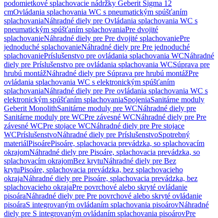
podomietkové splachovacie nádržky Geberit Sigma 12
cm
Ovládania splachovania WC s pneumatickým spúšťaním
splachovania
Náhradné diely pre Ovládania splachovania WC s
pneumatickým spúšťaním splachovania
Pre dvojité
splachovanie
Náhradné diely pre Pre dvojité splachovanie
Pre
jednoduché splachovanie
Náhradné diely pre Pre jednoduché
splachovanie
Príslušenstvo pre ovládania splachovania WC
Náhradné
diely pre Príslušenstvo pre ovládania splachovania WC
Súprava pre
hrubú montáž
Náhradné diely pre Súprava pre hrubú montáž
Pre
ovládania splachovania WC s elektronickým spúšťaním
splachovania
Náhradné diely pre Pre ovládania splachovania WC s
elektronickým spúšťaním splachovania
Spojenia
Sanitárne moduly
Geberit Monolith
Sanitárne moduly pre WC
Náhradné diely pre
Sanitárne moduly pre WC
Pre závesné WC
Náhradné diely pre Pre
závesné WC
Pre stojace WC
Náhradné diely pre Pre stojace
WC
Príslušenstvo
Náhradné diely pre Príslušenstvo
Spotrebný
materiál
Pisoáre
Pisoáre, splachovacia prevádzka, so splachovacím
okrajom
Náhradné diely pre Pisoáre, splachovacia prevádzka, so
splachovacím okrajom
Bez krytu
Náhradné diely pre Bez
krytu
Pisoáre, splachovacia prevádzka, bez splachovacieho
okraja
Náhradné diely pre Pisoáre, splachovacia prevádzka, bez
splachovacieho okraja
Pre povrchové alebo skryté ovládanie
pisoára
Náhradné diely pre Pre povrchové alebo skryté ovládanie
pisoára
S integrovaným ovládaním splachovania pisoárov
Náhradné
diely pre S integrovaným ovládaním splachovania pisoárov
Pre