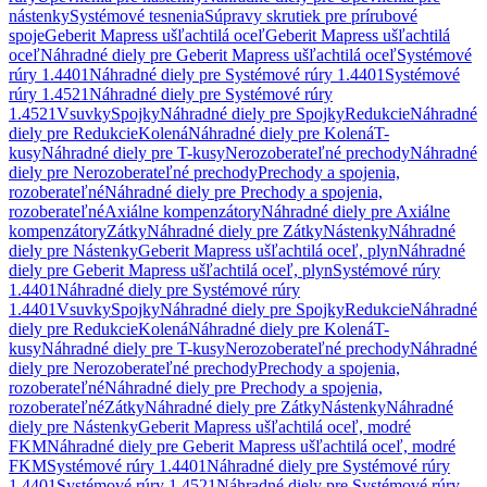
nástenky
Systémové tesnenia
Súpravy skrutiek pre prírubové
spoje
Geberit Mapress ušľachtilá oceľ
Geberit Mapress ušľachtilá
oceľ
Náhradné diely pre Geberit Mapress ušľachtilá oceľ
Systémové
rúry 1.4401
Náhradné diely pre Systémové rúry 1.4401
Systémové
rúry 1.4521
Náhradné diely pre Systémové rúry
1.4521
Vsuvky
Spojky
Náhradné diely pre Spojky
Redukcie
Náhradné
diely pre Redukcie
Kolená
Náhradné diely pre Kolená
T-
kusy
Náhradné diely pre T-kusy
Nerozoberateľné prechody
Náhradné
diely pre Nerozoberateľné prechody
Prechody a spojenia,
rozoberateľné
Náhradné diely pre Prechody a spojenia,
rozoberateľné
Axiálne kompenzátory
Náhradné diely pre Axiálne
kompenzátory
Zátky
Náhradné diely pre Zátky
Nástenky
Náhradné
diely pre Nástenky
Geberit Mapress ušľachtilá oceľ, plyn
Náhradné
diely pre Geberit Mapress ušľachtilá oceľ, plyn
Systémové rúry
1.4401
Náhradné diely pre Systémové rúry
1.4401
Vsuvky
Spojky
Náhradné diely pre Spojky
Redukcie
Náhradné
diely pre Redukcie
Kolená
Náhradné diely pre Kolená
T-
kusy
Náhradné diely pre T-kusy
Nerozoberateľné prechody
Náhradné
diely pre Nerozoberateľné prechody
Prechody a spojenia,
rozoberateľné
Náhradné diely pre Prechody a spojenia,
rozoberateľné
Zátky
Náhradné diely pre Zátky
Nástenky
Náhradné
diely pre Nástenky
Geberit Mapress ušľachtilá oceľ, modré
FKM
Náhradné diely pre Geberit Mapress ušľachtilá oceľ, modré
FKM
Systémové rúry 1.4401
Náhradné diely pre Systémové rúry
1.4401
Systémové rúry 1.4521
Náhradné diely pre Systémové rúry