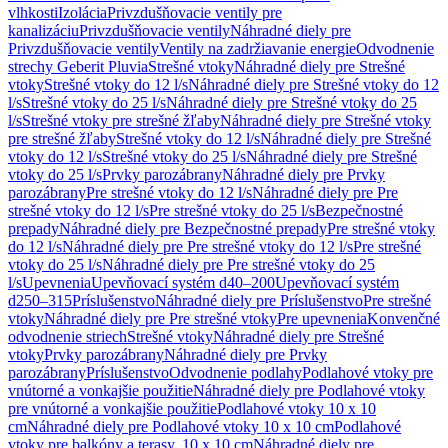
vlhkosti
Izolácia
Privzdušňovacie ventily pre
kanalizáciu
Privzdušňovacie ventily
Náhradné diely pre
Privzdušňovacie ventily
Ventily na zadržiavanie energie
Odvodnenie
strechy Geberit Pluvia
Strešné vtoky
Náhradné diely pre Strešné
vtoky
Strešné vtoky do 12 l/s
Náhradné diely pre Strešné vtoky do 12
l/s
Strešné vtoky do 25 l/s
Náhradné diely pre Strešné vtoky do 25
l/s
Strešné vtoky pre strešné žľaby
Náhradné diely pre Strešné vtoky
pre strešné žľaby
Strešné vtoky do 12 l/s
Náhradné diely pre Strešné
vtoky do 12 l/s
Strešné vtoky do 25 l/s
Náhradné diely pre Strešné
vtoky do 25 l/s
Prvky parozábrany
Náhradné diely pre Prvky
parozábrany
Pre strešné vtoky do 12 l/s
Náhradné diely pre Pre
strešné vtoky do 12 l/s
Pre strešné vtoky do 25 l/s
Bezpečnostné
prepady
Náhradné diely pre Bezpečnostné prepady
Pre strešné vtoky
do 12 l/s
Náhradné diely pre Pre strešné vtoky do 12 l/s
Pre strešné
vtoky do 25 l/s
Náhradné diely pre Pre strešné vtoky do 25
l/s
Upevnenia
Upevňovací systém d40–200
Upevňovací systém
d250–315
Príslušenstvo
Náhradné diely pre Príslušenstvo
Pre strešné
vtoky
Náhradné diely pre Pre strešné vtoky
Pre upevnenia
Konvenčné
odvodnenie striech
Strešné vtoky
Náhradné diely pre Strešné
vtoky
Prvky parozábrany
Náhradné diely pre Prvky
parozábrany
Príslušenstvo
Odvodnenie podlahy
Podlahové vtoky pre
vnútorné a vonkajšie použitie
Náhradné diely pre Podlahové vtoky
pre vnútorné a vonkajšie použitie
Podlahové vtoky 10 x 10
cm
Náhradné diely pre Podlahové vtoky 10 x 10 cm
Podlahové
vtoky pre balkóny a terasy, 10 x 10 cm
Náhradné diely pre