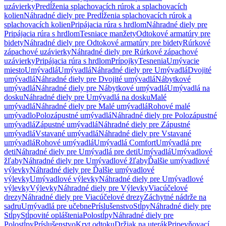
uzávierky
Predĺženia splachovacích rúrok a splachovacích
kolien
Náhradné diely pre Predĺženia splachovacích rúrok a
splachovacích kolien
Pripájacia rúra s hrdlom
Náhradné diely pre
Pripájacia rúra s hrdlom
Tesniace manžety
Odtokové armatúry pre
bidety
Náhradné diely pre Odtokové armatúry pre bidety
Rúrkové
zápachové uzávierky
Náhradné diely pre Rúrkové zápachové
uzávierky
Pripájacia rúra s hrdlom
Prípojky
Tesnenia
Umývacie
miesto
Umývadlá
Umývadlá
Náhradné diely pre Umývadlá
Dvojité
umývadlá
Náhradné diely pre Dvojité umývadlá
Nábytkové
umývadlá
Náhradné diely pre Nábytkové umývadlá
Umývadlá na
dosku
Náhradné diely pre Umývadlá na dosku
Malé
umývadlá
Náhradné diely pre Malé umývadlá
Rohové malé
umývadlo
Polozápustné umývadlá
Náhradné diely pre Polozápustné
umývadlá
Zápustné umývadlá
Náhradné diely pre Zápustné
umývadlá
Vstavané umývadlá
Náhradné diely pre Vstavané
umývadlá
Rohové umývadlá
Umývadlá Comfort
Umývadlá pre
deti
Náhradné diely pre Umývadlá pre deti
Umývadlá
Umývadlové
žľaby
Náhradné diely pre Umývadlové žľaby
Ďalšie umývadlové
výlevky
Náhradné diely pre Ďalšie umývadlové
výlevky
Umývadlové výlevky
Náhradné diely pre Umývadlové
výlevky
Výlevky
Náhradné diely pre Výlevky
Viacúčelové
drezy
Náhradné diely pre Viacúčelové drezy
Záchytné nádrže na
sadru
Umývadlá pre učebne
Príslušenstvo
Stĺpy
Náhradné diely pre
Stĺpy
Stĺpovité opláštenia
Polostĺpy
Náhradné diely pre
Polostĺpy
Príslušenstvo
Kryt odtoku
Držiak na uterák
Pripevňovací