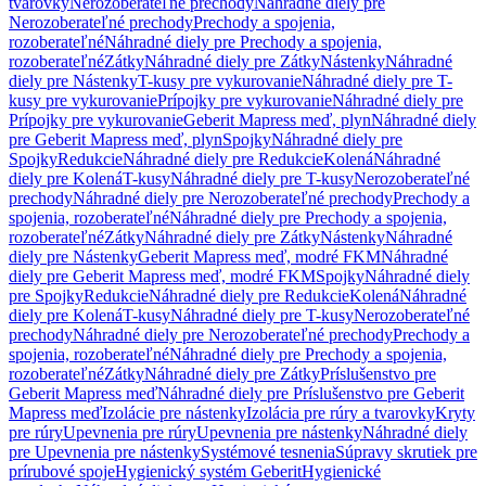
tvarovky
Nerozoberateľné prechody
Náhradné diely pre
Nerozoberateľné prechody
Prechody a spojenia,
rozoberateľné
Náhradné diely pre Prechody a spojenia,
rozoberateľné
Zátky
Náhradné diely pre Zátky
Nástenky
Náhradné
diely pre Nástenky
T-kusy pre vykurovanie
Náhradné diely pre T-
kusy pre vykurovanie
Prípojky pre vykurovanie
Náhradné diely pre
Prípojky pre vykurovanie
Geberit Mapress meď, plyn
Náhradné diely
pre Geberit Mapress meď, plyn
Spojky
Náhradné diely pre
Spojky
Redukcie
Náhradné diely pre Redukcie
Kolená
Náhradné
diely pre Kolená
T-kusy
Náhradné diely pre T-kusy
Nerozoberateľné
prechody
Náhradné diely pre Nerozoberateľné prechody
Prechody a
spojenia, rozoberateľné
Náhradné diely pre Prechody a spojenia,
rozoberateľné
Zátky
Náhradné diely pre Zátky
Nástenky
Náhradné
diely pre Nástenky
Geberit Mapress meď, modré FKM
Náhradné
diely pre Geberit Mapress meď, modré FKM
Spojky
Náhradné diely
pre Spojky
Redukcie
Náhradné diely pre Redukcie
Kolená
Náhradné
diely pre Kolená
T-kusy
Náhradné diely pre T-kusy
Nerozoberateľné
prechody
Náhradné diely pre Nerozoberateľné prechody
Prechody a
spojenia, rozoberateľné
Náhradné diely pre Prechody a spojenia,
rozoberateľné
Zátky
Náhradné diely pre Zátky
Príslušenstvo pre
Geberit Mapress meď
Náhradné diely pre Príslušenstvo pre Geberit
Mapress meď
Izolácie pre nástenky
Izolácia pre rúry a tvarovky
Kryty
pre rúry
Upevnenia pre rúry
Upevnenia pre nástenky
Náhradné diely
pre Upevnenia pre nástenky
Systémové tesnenia
Súpravy skrutiek pre
prírubové spoje
Hygienický systém Geberit
Hygienické