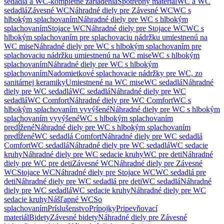
sedadlá a WC-kompletné zariadenia
Spotrebný materiál
WC a WC
sedadlá
Závesné WC
Náhradné diely pre Závesné WC
WC s
hlbokým splachovaním
Náhradné diely pre WC s hlbokým
splachovaním
Stojace WC
Náhradné diely pre Stojace WC
WC s
hlbokým splachovaním pre splachovaciu nádržku umiestnenú na
WC mise
Náhradné diely pre WC s hlbokým splachovaním pre
splachovaciu nádržku umiestnenú na WC mise
WC s hlbokým
splachovaním
Náhradné diely pre WC s hlbokým
splachovaním
Nadomietkové splachovacie nádržky pre WC, zo
sanitárnej keramiky
Umiestnené na WC mise
WC sedadlá
Náhradné
diely pre WC sedadlá
WC sedadlá
Náhradné diely pre WC
sedadlá
WC Comfort
Náhradné diely pre WC Comfort
WC s
hlbokým splachovaním vyvýšené
Náhradné diely pre WC s hlbokým
splachovaním vyvýšené
WC s hlbokým splachovaním
predĺžené
Náhradné diely pre WC s hlbokým splachovaním
predĺžené
WC sedadlá Comfort
Náhradné diely pre WC sedadlá
Comfort
WC sedadlá
Náhradné diely pre WC sedadlá
WC sedacie
kruhy
Náhradné diely pre WC sedacie kruhy
WC pre deti
Náhradné
diely pre WC pre deti
Závesné WC
Náhradné diely pre Závesné
WC
Stojace WC
Náhradné diely pre Stojace WC
WC sedadlá pre
deti
Náhradné diely pre WC sedadlá pre deti
WC sedadlá
Náhradné
diely pre WC sedadlá
WC sedacie kruhy
Náhradné diely pre WC
sedacie kruhy
Nášľapné WC
So
splachovaním
Príslušenstvo
Prípojky
Pripevňovací
materiál
Bidety
Závesné bidety
Náhradné diely pre Závesné