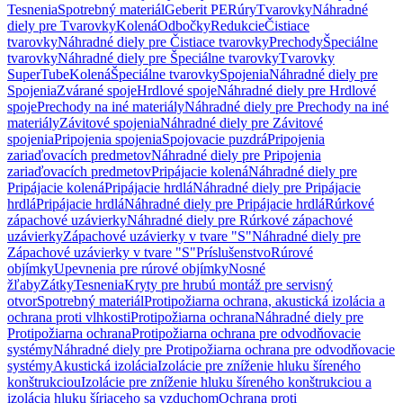
Tesnenia
Spotrebný materiál
Geberit PE
Rúry
Tvarovky
Náhradné
diely pre Tvarovky
Kolená
Odbočky
Redukcie
Čistiace
tvarovky
Náhradné diely pre Čistiace tvarovky
Prechody
Špeciálne
tvarovky
Náhradné diely pre Špeciálne tvarovky
Tvarovky
SuperTube
Kolená
Špeciálne tvarovky
Spojenia
Náhradné diely pre
Spojenia
Zvárané spoje
Hrdlové spoje
Náhradné diely pre Hrdlové
spoje
Prechody na iné materiály
Náhradné diely pre Prechody na iné
materiály
Závitové spojenia
Náhradné diely pre Závitové
spojenia
Pripojenia spojenia
Spojovacie puzdrá
Pripojenia
zariaďovacích predmetov
Náhradné diely pre Pripojenia
zariaďovacích predmetov
Pripájacie kolená
Náhradné diely pre
Pripájacie kolená
Pripájacie hrdlá
Náhradné diely pre Pripájacie
hrdlá
Pripájacie hrdlá
Náhradné diely pre Pripájacie hrdlá
Rúrkové
zápachové uzávierky
Náhradné diely pre Rúrkové zápachové
uzávierky
Zápachové uzávierky v tvare "S"
Náhradné diely pre
Zápachové uzávierky v tvare "S"
Príslušenstvo
Rúrové
objímky
Upevnenia pre rúrové objímky
Nosné
žľaby
Zátky
Tesnenia
Kryty pre hrubú montáž pre servisný
otvor
Spotrebný materiál
Protipožiarna ochrana, akustická izolácia a
ochrana proti vlhkosti
Protipožiarna ochrana
Náhradné diely pre
Protipožiarna ochrana
Protipožiarna ochrana pre odvodňovacie
systémy
Náhradné diely pre Protipožiarna ochrana pre odvodňovacie
systémy
Akustická izolácia
Izolácie pre zníženie hluku šíreného
konštrukciou
Izolácie pre zníženie hluku šíreného konštrukciou a
izolácia hluku šíriaceho sa vzduchom
Ochrana proti