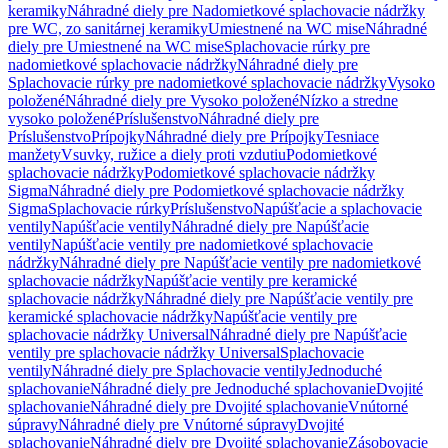
keramiky
Náhradné diely pre Nadomietkové splachovacie nádržky
pre WC, zo sanitárnej keramiky
Umiestnené na WC mise
Náhradné
diely pre Umiestnené na WC mise
Splachovacie rúrky pre
nadomietkové splachovacie nádržky
Náhradné diely pre
Splachovacie rúrky pre nadomietkové splachovacie nádržky
Vysoko
položené
Náhradné diely pre Vysoko položené
Nízko a stredne
vysoko položené
Príslušenstvo
Náhradné diely pre
Príslušenstvo
Prípojky
Náhradné diely pre Prípojky
Tesniace
manžety
Vsuvky, ružice a diely proti vzdutiu
Podomietkové
splachovacie nádržky
Podomietkové splachovacie nádržky
Sigma
Náhradné diely pre Podomietkové splachovacie nádržky
Sigma
Splachovacie rúrky
Príslušenstvo
Napúšťacie a splachovacie
ventily
Napúšťacie ventily
Náhradné diely pre Napúšťacie
ventily
Napúšťacie ventily pre nadomietkové splachovacie
nádržky
Náhradné diely pre Napúšťacie ventily pre nadomietkové
splachovacie nádržky
Napúšťacie ventily pre keramické
splachovacie nádržky
Náhradné diely pre Napúšťacie ventily pre
keramické splachovacie nádržky
Napúšťacie ventily pre
splachovacie nádržky Universal
Náhradné diely pre Napúšťacie
ventily pre splachovacie nádržky Universal
Splachovacie
ventily
Náhradné diely pre Splachovacie ventily
Jednoduché
splachovanie
Náhradné diely pre Jednoduché splachovanie
Dvojité
splachovanie
Náhradné diely pre Dvojité splachovanie
Vnútorné
súpravy
Náhradné diely pre Vnútorné súpravy
Dvojité
splachovanie
Náhradné diely pre Dvojité splachovanie
Zásobovacie