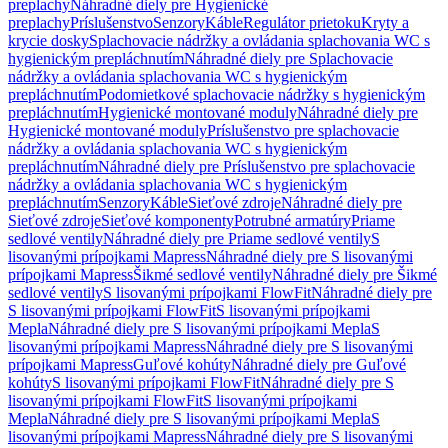
preplachy
Náhradné diely pre Hygienické
preplachy
Príslušenstvo
Senzory
Káble
Regulátor prietoku
Kryty a
krycie dosky
Splachovacie nádržky a ovládania splachovania WC s
hygienickým prepláchnutím
Náhradné diely pre Splachovacie
nádržky a ovládania splachovania WC s hygienickým
prepláchnutím
Podomietkové splachovacie nádržky s hygienickým
prepláchnutím
Hygienické montované moduly
Náhradné diely pre
Hygienické montované moduly
Príslušenstvo pre splachovacie
nádržky a ovládania splachovania WC s hygienickým
prepláchnutím
Náhradné diely pre Príslušenstvo pre splachovacie
nádržky a ovládania splachovania WC s hygienickým
prepláchnutím
Senzory
Káble
Sieťové zdroje
Náhradné diely pre
Sieťové zdroje
Sieťové komponenty
Potrubné armatúry
Priame
sedlové ventily
Náhradné diely pre Priame sedlové ventily
S
lisovanými prípojkami Mapress
Náhradné diely pre S lisovanými
prípojkami Mapress
Šikmé sedlové ventily
Náhradné diely pre Šikmé
sedlové ventily
S lisovanými prípojkami FlowFit
Náhradné diely pre
S lisovanými prípojkami FlowFit
S lisovanými prípojkami
Mepla
Náhradné diely pre S lisovanými prípojkami Mepla
S
lisovanými prípojkami Mapress
Náhradné diely pre S lisovanými
prípojkami Mapress
Guľové kohúty
Náhradné diely pre Guľové
kohúty
S lisovanými prípojkami FlowFit
Náhradné diely pre S
lisovanými prípojkami FlowFit
S lisovanými prípojkami
Mepla
Náhradné diely pre S lisovanými prípojkami Mepla
S
lisovanými prípojkami Mapress
Náhradné diely pre S lisovanými