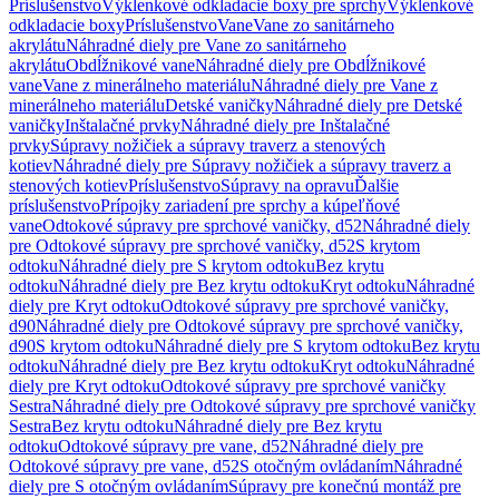
Príslušenstvo
Výklenkové odkladacie boxy pre sprchy
Výklenkové
odkladacie boxy
Príslušenstvo
Vane
Vane zo sanitárneho
akrylátu
Náhradné diely pre Vane zo sanitárneho
akrylátu
Obdĺžnikové vane
Náhradné diely pre Obdĺžnikové
vane
Vane z minerálneho materiálu
Náhradné diely pre Vane z
minerálneho materiálu
Detské vaničky
Náhradné diely pre Detské
vaničky
Inštalačné prvky
Náhradné diely pre Inštalačné
prvky
Súpravy nožičiek a súpravy traverz a stenových
kotiev
Náhradné diely pre Súpravy nožičiek a súpravy traverz a
stenových kotiev
Príslušenstvo
Súpravy na opravu
Ďalšie
príslušenstvo
Prípojky zariadení pre sprchy a kúpeľňové
vane
Odtokové súpravy pre sprchové vaničky, d52
Náhradné diely
pre Odtokové súpravy pre sprchové vaničky, d52
S krytom
odtoku
Náhradné diely pre S krytom odtoku
Bez krytu
odtoku
Náhradné diely pre Bez krytu odtoku
Kryt odtoku
Náhradné
diely pre Kryt odtoku
Odtokové súpravy pre sprchové vaničky,
d90
Náhradné diely pre Odtokové súpravy pre sprchové vaničky,
d90
S krytom odtoku
Náhradné diely pre S krytom odtoku
Bez krytu
odtoku
Náhradné diely pre Bez krytu odtoku
Kryt odtoku
Náhradné
diely pre Kryt odtoku
Odtokové súpravy pre sprchové vaničky
Sestra
Náhradné diely pre Odtokové súpravy pre sprchové vaničky
Sestra
Bez krytu odtoku
Náhradné diely pre Bez krytu
odtoku
Odtokové súpravy pre vane, d52
Náhradné diely pre
Odtokové súpravy pre vane, d52
S otočným ovládaním
Náhradné
diely pre S otočným ovládaním
Súpravy pre konečnú montáž pre