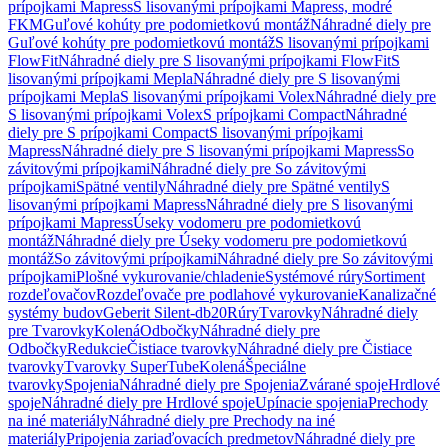
prípojkami Mapress
S lisovanými prípojkami Mapress, modré
FKM
Guľové kohúty pre podomietkovú montáž
Náhradné diely pre
Guľové kohúty pre podomietkovú montáž
S lisovanými prípojkami
FlowFit
Náhradné diely pre S lisovanými prípojkami FlowFit
S
lisovanými prípojkami Mepla
Náhradné diely pre S lisovanými
prípojkami Mepla
S lisovanými prípojkami Volex
Náhradné diely pre
S lisovanými prípojkami Volex
S prípojkami Compact
Náhradné
diely pre S prípojkami Compact
S lisovanými prípojkami
Mapress
Náhradné diely pre S lisovanými prípojkami Mapress
So
závitovými prípojkami
Náhradné diely pre So závitovými
prípojkami
Spätné ventily
Náhradné diely pre Spätné ventily
S
lisovanými prípojkami Mapress
Náhradné diely pre S lisovanými
prípojkami Mapress
Úseky vodomeru pre podomietkovú
montáž
Náhradné diely pre Úseky vodomeru pre podomietkovú
montáž
So závitovými prípojkami
Náhradné diely pre So závitovými
prípojkami
Plošné vykurovanie/chladenie
Systémové rúry
Sortiment
rozdeľovačov
Rozdeľovače pre podlahové vykurovanie
Kanalizačné
systémy budov
Geberit Silent-db20
Rúry
Tvarovky
Náhradné diely
pre Tvarovky
Kolená
Odbočky
Náhradné diely pre
Odbočky
Redukcie
Čistiace tvarovky
Náhradné diely pre Čistiace
tvarovky
Tvarovky SuperTube
Kolená
Špeciálne
tvarovky
Spojenia
Náhradné diely pre Spojenia
Zvárané spoje
Hrdlové
spoje
Náhradné diely pre Hrdlové spoje
Upínacie spojenia
Prechody
na iné materiály
Náhradné diely pre Prechody na iné
materiály
Pripojenia zariaďovacích predmetov
Náhradné diely pre