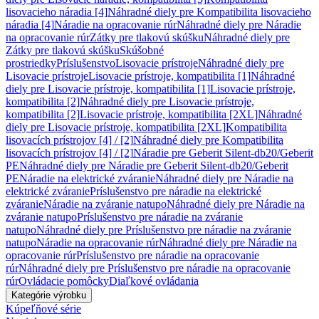
lisovacieho náradia [4]
Náhradné diely pre Kompatibilita lisovacieho
náradia [4]
Náradie na opracovanie rúr
Náhradné diely pre Náradie
na opracovanie rúr
Zátky pre tlakovú skúšku
Náhradné diely pre
Zátky pre tlakovú skúšku
Skúšobné
prostriedky
Príslušenstvo
Lisovacie prístroje
Náhradné diely pre
Lisovacie prístroje
Lisovacie prístroje, kompatibilita [1]
Náhradné
diely pre Lisovacie prístroje, kompatibilita [1]
Lisovacie prístroje,
kompatibilita [2]
Náhradné diely pre Lisovacie prístroje,
kompatibilita [2]
Lisovacie prístroje, kompatibilita [2XL]
Náhradné
diely pre Lisovacie prístroje, kompatibilita [2XL]
Kompatibilita
lisovacích prístrojov [4] / [2]
Náhradné diely pre Kompatibilita
lisovacích prístrojov [4] / [2]
Náradie pre Geberit Silent-db20/Geberit
PE
Náhradné diely pre Náradie pre Geberit Silent-db20/Geberit
PE
Náradie na elektrické zváranie
Náhradné diely pre Náradie na
elektrické zváranie
Príslušenstvo pre náradie na elektrické
zváranie
Náradie na zváranie natupo
Náhradné diely pre Náradie na
zváranie natupo
Príslušenstvo pre náradie na zváranie
natupo
Náhradné diely pre Príslušenstvo pre náradie na zváranie
natupo
Náradie na opracovanie rúr
Náhradné diely pre Náradie na
opracovanie rúr
Príslušenstvo pre náradie na opracovanie
rúr
Náhradné diely pre Príslušenstvo pre náradie na opracovanie
rúr
Ovládacie pomôcky
Diaľkové ovládania
Kategórie výrobku
Kúpeľňové série