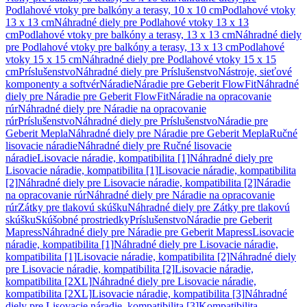
Podlahové vtoky pre balkóny a terasy, 10 x 10 cm
Podlahové vtoky
13 x 13 cm
Náhradné diely pre Podlahové vtoky 13 x 13
cm
Podlahové vtoky pre balkóny a terasy, 13 x 13 cm
Náhradné diely
pre Podlahové vtoky pre balkóny a terasy, 13 x 13 cm
Podlahové
vtoky 15 x 15 cm
Náhradné diely pre Podlahové vtoky 15 x 15
cm
Príslušenstvo
Náhradné diely pre Príslušenstvo
Nástroje, sieťové
komponenty a softvér
Náradie
Náradie pre Geberit FlowFit
Náhradné
diely pre Náradie pre Geberit FlowFit
Náradie na opracovanie
rúr
Náhradné diely pre Náradie na opracovanie
rúr
Príslušenstvo
Náhradné diely pre Príslušenstvo
Náradie pre
Geberit Mepla
Náhradné diely pre Náradie pre Geberit Mepla
Ručné
lisovacie náradie
Náhradné diely pre Ručné lisovacie
náradie
Lisovacie náradie, kompatibilita [1]
Náhradné diely pre
Lisovacie náradie, kompatibilita [1]
Lisovacie náradie, kompatibilita
[2]
Náhradné diely pre Lisovacie náradie, kompatibilita [2]
Náradie
na opracovanie rúr
Náhradné diely pre Náradie na opracovanie
rúr
Zátky pre tlakovú skúšku
Náhradné diely pre Zátky pre tlakovú
skúšku
Skúšobné prostriedky
Príslušenstvo
Náradie pre Geberit
Mapress
Náhradné diely pre Náradie pre Geberit Mapress
Lisovacie
náradie, kompatibilita [1]
Náhradné diely pre Lisovacie náradie,
kompatibilita [1]
Lisovacie náradie, kompatibilita [2]
Náhradné diely
pre Lisovacie náradie, kompatibilita [2]
Lisovacie náradie,
kompatibilita [2XL]
Náhradné diely pre Lisovacie náradie,
kompatibilita [2XL]
Lisovacie náradie, kompatibilita [3]
Náhradné
diely pre Lisovacie náradie, kompatibilita [3]
Kompatibilita