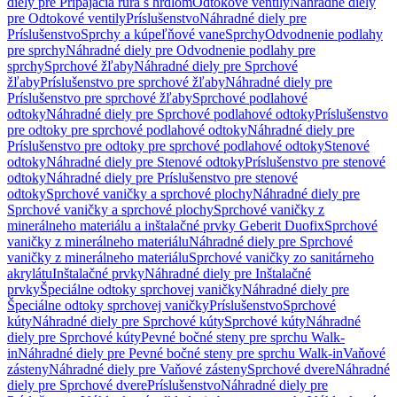
diely pre Pripájacia rúra s hrdlom
Odtokové ventily
Náhradné diely
pre Odtokové ventily
Príslušenstvo
Náhradné diely pre
Príslušenstvo
Sprchy a kúpeľňové vane
Sprchy
Odvodnenie podlahy
pre sprchy
Náhradné diely pre Odvodnenie podlahy pre
sprchy
Sprchové žľaby
Náhradné diely pre Sprchové
žľaby
Príslušenstvo pre sprchové žľaby
Náhradné diely pre
Príslušenstvo pre sprchové žľaby
Sprchové podlahové
odtoky
Náhradné diely pre Sprchové podlahové odtoky
Príslušenstvo
pre odtoky pre sprchové podlahové odtoky
Náhradné diely pre
Príslušenstvo pre odtoky pre sprchové podlahové odtoky
Stenové
odtoky
Náhradné diely pre Stenové odtoky
Príslušenstvo pre stenové
odtoky
Náhradné diely pre Príslušenstvo pre stenové
odtoky
Sprchové vaničky a sprchové plochy
Náhradné diely pre
Sprchové vaničky a sprchové plochy
Sprchové vaničky z
minerálneho materiálu a inštalačné prvky Geberit Duofix
Sprchové
vaničky z minerálneho materiálu
Náhradné diely pre Sprchové
vaničky z minerálneho materiálu
Sprchové vaničky zo sanitárneho
akrylátu
Inštalačné prvky
Náhradné diely pre Inštalačné
prvky
Špeciálne odtoky sprchovej vaničky
Náhradné diely pre
Špeciálne odtoky sprchovej vaničky
Príslušenstvo
Sprchové
kúty
Náhradné diely pre Sprchové kúty
Sprchové kúty
Náhradné
diely pre Sprchové kúty
Pevné bočné steny pre sprchu Walk-
in
Náhradné diely pre Pevné bočné steny pre sprchu Walk-in
Vaňové
zásteny
Náhradné diely pre Vaňové zásteny
Sprchové dvere
Náhradné
diely pre Sprchové dvere
Príslušenstvo
Náhradné diely pre