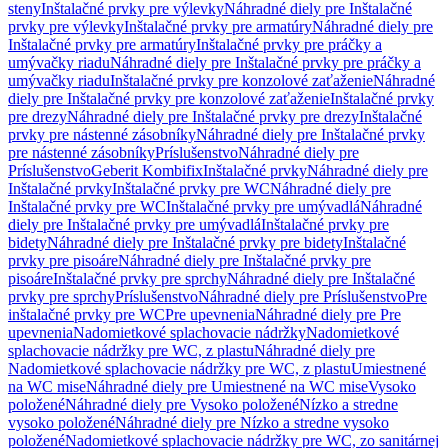
steny
Inštalačné prvky pre výlevky
Náhradné diely pre Inštalačné
prvky pre výlevky
Inštalačné prvky pre armatúry
Náhradné diely pre
Inštalačné prvky pre armatúry
Inštalačné prvky pre práčky a
umývačky riadu
Náhradné diely pre Inštalačné prvky pre práčky a
umývačky riadu
Inštalačné prvky pre konzolové zaťaženie
Náhradné
diely pre Inštalačné prvky pre konzolové zaťaženie
Inštalačné prvky
pre drezy
Náhradné diely pre Inštalačné prvky pre drezy
Inštalačné
prvky pre nástenné zásobníky
Náhradné diely pre Inštalačné prvky
pre nástenné zásobníky
Príslušenstvo
Náhradné diely pre
Príslušenstvo
Geberit Kombifix
Inštalačné prvky
Náhradné diely pre
Inštalačné prvky
Inštalačné prvky pre WC
Náhradné diely pre
Inštalačné prvky pre WC
Inštalačné prvky pre umývadlá
Náhradné
diely pre Inštalačné prvky pre umývadlá
Inštalačné prvky pre
bidety
Náhradné diely pre Inštalačné prvky pre bidety
Inštalačné
prvky pre pisoáre
Náhradné diely pre Inštalačné prvky pre
pisoáre
Inštalačné prvky pre sprchy
Náhradné diely pre Inštalačné
prvky pre sprchy
Príslušenstvo
Náhradné diely pre Príslušenstvo
Pre
inštalačné prvky pre WC
Pre upevnenia
Náhradné diely pre Pre
upevnenia
Nadomietkové splachovacie nádržky
Nadomietkové
splachovacie nádržky pre WC, z plastu
Náhradné diely pre
Nadomietkové splachovacie nádržky pre WC, z plastu
Umiestnené
na WC mise
Náhradné diely pre Umiestnené na WC mise
Vysoko
položené
Náhradné diely pre Vysoko položené
Nízko a stredne
vysoko položené
Náhradné diely pre Nízko a stredne vysoko
položené
Nadomietkové splachovacie nádržky pre WC, zo sanitárnej