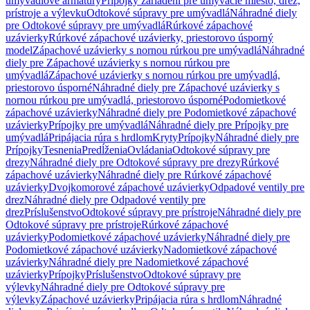
umývadlové armatúry
Prípojky zariadení pre umývacie miesto, drez,
prístroje a výlevku
Odtokové súpravy pre umývadlá
Náhradné diely
pre Odtokové súpravy pre umývadlá
Rúrkové zápachové
uzávierky
Rúrkové zápachové uzávierky, priestorovo úsporný
model
Zápachové uzávierky s nornou rúrkou pre umývadlá
Náhradné
diely pre Zápachové uzávierky s nornou rúrkou pre
umývadlá
Zápachové uzávierky s nornou rúrkou pre umývadlá,
priestorovo úsporné
Náhradné diely pre Zápachové uzávierky s
nornou rúrkou pre umývadlá, priestorovo úsporné
Podomietkové
zápachové uzávierky
Náhradné diely pre Podomietkové zápachové
uzávierky
Prípojky pre umývadlá
Náhradné diely pre Prípojky pre
umývadlá
Pripájacia rúra s hrdlom
Kryty
Prípojky
Náhradné diely pre
Prípojky
Tesnenia
Predĺženia
Ovládania
Odtokové súpravy pre
drezy
Náhradné diely pre Odtokové súpravy pre drezy
Rúrkové
zápachové uzávierky
Náhradné diely pre Rúrkové zápachové
uzávierky
Dvojkomorové zápachové uzávierky
Odpadové ventily pre
drez
Náhradné diely pre Odpadové ventily pre
drez
Príslušenstvo
Odtokové súpravy pre prístroje
Náhradné diely pre
Odtokové súpravy pre prístroje
Rúrkové zápachové
uzávierky
Podomietkové zápachové uzávierky
Náhradné diely pre
Podomietkové zápachové uzávierky
Nadomietkové zápachové
uzávierky
Náhradné diely pre Nadomietkové zápachové
uzávierky
Prípojky
Príslušenstvo
Odtokové súpravy pre
výlevky
Náhradné diely pre Odtokové súpravy pre
výlevky
Zápachové uzávierky
Pripájacia rúra s hrdlom
Náhradné