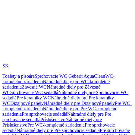
SK
Toalety a pisoáre
Sprchovacie WC Geberit AquaClean
WC-
kompletné zariadenia
Náhradné diely pre WC-kompletné
zariadenia
Závesné WC
Náhradné diely pre Závesné
WC
Sprchovacie WC sedadlá
Náhradné diely pre Sprchovacie WC
sedadlá
Pre keramiky WC
Náhradné diely pre Pre keramiky
WC
Dizajnové panely
Náhradné diely pre Dizajnové panely
Pre WC-
kompletné zariadenia
Náhradné diely pre Pre WC-kompletné
zariadenia
Pre sprchovacie sedadlá
Náhradné diely pre Pre
sprchovacie sedadlá
Príslušenstvo
Náhradné diely pre
Príslušenstvo
Pre WC-kompletné zariadenia
Pre sprchovacie
sedadlá
Náhradné diely pre Pre sprchovacie sedadlá
Pre sprchovacie