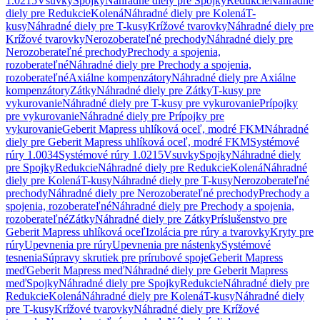
1.0215
Vsuvky
Spojky
Náhradné diely pre Spojky
Redukcie
Náhradné
diely pre Redukcie
Kolená
Náhradné diely pre Kolená
T-
kusy
Náhradné diely pre T-kusy
Krížové tvarovky
Náhradné diely pre
Krížové tvarovky
Nerozoberateľné prechody
Náhradné diely pre
Nerozoberateľné prechody
Prechody a spojenia,
rozoberateľné
Náhradné diely pre Prechody a spojenia,
rozoberateľné
Axiálne kompenzátory
Náhradné diely pre Axiálne
kompenzátory
Zátky
Náhradné diely pre Zátky
T-kusy pre
vykurovanie
Náhradné diely pre T-kusy pre vykurovanie
Prípojky
pre vykurovanie
Náhradné diely pre Prípojky pre
vykurovanie
Geberit Mapress uhlíková oceľ, modré FKM
Náhradné
diely pre Geberit Mapress uhlíková oceľ, modré FKM
Systémové
rúry 1.0034
Systémové rúry 1.0215
Vsuvky
Spojky
Náhradné diely
pre Spojky
Redukcie
Náhradné diely pre Redukcie
Kolená
Náhradné
diely pre Kolená
T-kusy
Náhradné diely pre T-kusy
Nerozoberateľné
prechody
Náhradné diely pre Nerozoberateľné prechody
Prechody a
spojenia, rozoberateľné
Náhradné diely pre Prechody a spojenia,
rozoberateľné
Zátky
Náhradné diely pre Zátky
Príslušenstvo pre
Geberit Mapress uhlíková oceľ
Izolácia pre rúry a tvarovky
Kryty pre
rúry
Upevnenia pre rúry
Upevnenia pre nástenky
Systémové
tesnenia
Súpravy skrutiek pre prírubové spoje
Geberit Mapress
meď
Geberit Mapress meď
Náhradné diely pre Geberit Mapress
meď
Spojky
Náhradné diely pre Spojky
Redukcie
Náhradné diely pre
Redukcie
Kolená
Náhradné diely pre Kolená
T-kusy
Náhradné diely
pre T-kusy
Krížové tvarovky
Náhradné diely pre Krížové