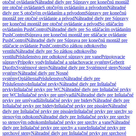
otočné ovládanie
Náhradné diely pre Súpravy pre konečnú montáž
pre otočné ovládanie
S otočným ovládaním a prívodom
Náhradné
diely pre S otočným ovládaním a prívodom
Súpravy pre konečnú
montáž pre otočné ovládanie a prívod
Náhradné diely pre Súpravy
pre konečnú montáž pre otočné ovládanie a prívod
So stláčacím
ovládaním PushControl
Náhradné diely pre So stláčacím ovládaním
PushControl
Súprava pre konečnú montáž pre stláčacie ovládanie
PushControl
Náhradné diely pre Súprava pre konečnú montáž pre
stláčacie ovládanie PushControl
So zátkou odtokového
ventilu
Náhradné diely pre So zátkou odtokového
ventilu
Príslušenstvo pre odtokové súpravy pre vane
Pripojovacie
súpravy
Prípojky vody
Inštalačné a splachovacie systémy
Geberit
Duofix
Systémové steny
Náhradné diely pre Systémové steny
Nosné
systémy
Náhradné diely pre Nosné
systémy
Opláštenia
Príslušenstvo
Náhradné diely pre
Príslušenstvo
Inštalačné prvky
Náhradné diely pre Inštalačné
prvky
Inštalačné prvky pre WC
Náhradné diely pre Inštalačné prvky
pre WC
Inštalačné prvky pre umývadlá
Náhradné diely pre Inštalačné
prvky pre umývadlá
Inštalačné prvky pre bidety
Náhradné diely pre
Inštalačné prvky pre bidety
Inštalačné prvky pre pisoáre
Náhradné
diely pre Inštalačné prvky pre pisoáre
Inštalačné prvky pre sprchy so
stenovým odtokom
Náhradné diely pre Inštalačné prvky pre sprchy
so stenovým odtokom
Inštalačné prvky pre sprchy a vane
Náhradné
diely pre Inštalačné prvky pre sprchy a vane
Inštalačné prvky pre
sprchové steny
Náhradné diely pre Inštalačné prvky pre sprchové