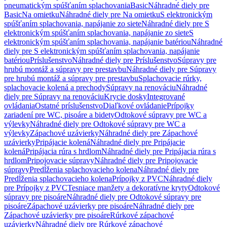
pneumatickým spúšťaním splachovania
Basic
Náhradné diely pre
Basic
Na omietku
Náhradné diely pre Na omietku
S elektronickým
spúšťaním splachovania, napájanie zo siete
Náhradné diely pre S
elektronickým spúšťaním splachovania, napájanie zo siete
S
elektronickým spúšťaním splachovania, napájanie batériou
Náhradné
diely pre S elektronickým spúšťaním splachovania, napájanie
batériou
Príslušenstvo
Náhradné diely pre Príslušenstvo
Súpravy pre
hrubú montáž a súpravy pre prestavbu
Náhradné diely pre Súpravy
pre hrubú montáž a súpravy pre prestavbu
Splachovacie rúrky,
splachovacie kolená a prechody
Súpravy na renováciu
Náhradné
diely pre Súpravy na renováciu
Krycie dosky
Integrované
ovládania
Ostatné príslušenstvo
Diaľkové ovládanie
Prípojky
zariadení pre WC, pisoáre a bidety
Odtokové súpravy pre WC a
výlevky
Náhradné diely pre Odtokové súpravy pre WC a
výlevky
Zápachové uzávierky
Náhradné diely pre Zápachové
uzávierky
Pripájacie kolená
Náhradné diely pre Pripájacie
kolená
Pripájacia rúra s hrdlom
Náhradné diely pre Pripájacia rúra s
hrdlom
Pripojovacie súpravy
Náhradné diely pre Pripojovacie
súpravy
Predĺženia splachovacieho kolena
Náhradné diely pre
Predĺženia splachovacieho kolena
Prípojky z PVC
Náhradné diely
pre Prípojky z PVC
Tesniace manžety a dekoratívne kryty
Odtokové
súpravy pre pisoáre
Náhradné diely pre Odtokové súpravy pre
pisoáre
Zápachové uzávierky pre pisoáre
Náhradné diely pre
Zápachové uzávierky pre pisoáre
Rúrkové zápachové
uzávierky
Náhradné diely pre Rúrkové zápachové