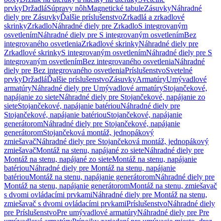
prvky
Držadlá
Súpravy nôh
Magnetické tabule
Zásuvky
Náhradné
diely pre Zásuvky
Ďalšie príslušenstvo
Zrkadlá a zrkadlové
skrinky
Zrkadlo
Náhradné diely pre Zrkadlo
S integrovaným
osvetlením
Náhradné diely pre S integrovaným osvetlením
Bez
integrovaného osvetlenia
Zrkadlové skrinky
Náhradné diely pre
Zrkadlové skrinky
S integrovaným osvetlením
Náhradné diely pre S
integrovaným osvetlením
Bez integrovaného osvetlenia
Náhradné
diely pre Bez integrovaného osvetlenia
Príslušenstvo
Svetelné
prvky
Držadlá
Ďalšie príslušenstvo
Zásuvky
Armatúry
Umývadlové
armatúry
Náhradné diely pre Umývadlové armatúry
Stojančekové,
napájanie zo siete
Náhradné diely pre Stojančekové, napájanie zo
siete
Stojančekové, napájanie batériou
Náhradné diely pre
Stojančekové, napájanie batériou
Stojančekové, napájanie
generátorom
Náhradné diely pre Stojančekové, napájanie
generátorom
Stojančeková montáž, jednopákový
zmiešavač
Náhradné diely pre Stojančeková montáž, jednopákový
zmiešavač
Montáž na stenu, napájané zo siete
Náhradné diely pre
Montáž na stenu, napájané zo siete
Montáž na stenu, napájanie
batériou
Náhradné diely pre Montáž na stenu, napájanie
batériou
Montáž na stenu, napájanie generátorom
Náhradné diely pre
Montáž na stenu, napájanie generátorom
Montáž na stenu, zmiešavač
s dvomi ovládacími prvkami
Náhradné diely pre Montáž na stenu,
zmiešavač s dvomi ovládacími prvkami
Príslušenstvo
Náhradné diely
pre Príslušenstvo
Pre umývadlové armatúry
Náhradné diely pre Pre