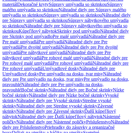
materiál
Dekoračné kryty
Súpravy umývadla so skrinkou
Súpravy
malého umývadla so skrinkou
Náhradné diely pre Súpravy malého
umývadla so skrinkou
Súpravy umývadla so skrinkou
Náhradné diely
pre Súpravy umývadla so skrinkou
Súpravy nábytkového umývadla
so skrinkou
Náhradné diely pre Súpravy nábytkového umývadla so
skrinkou
Kúpeľňový nábytok
Skrinky pod umývadlo
Náhradné diely
pre Skrinky pod umývadlo
Pre malé umývadlá
Náhradné diely pre
Pre malé umývadlá
Pre umývadlá
Náhradné diely pre Pre
umývadlá
Pre dvojité umývadlá
Náhradné diely pre Pre dvojité
umývadlá
Pre nábytkové umývadlá
Náhradné diely pre Pre
nábytkové umývadlá
Pre rohové malé umývadlá
Náhradné diely pre
Pre rohové malé umývadlá
Pre rohové umývadlá
Náhradné diely pre
Pre rohové umývadlá
Umývadlové dosky
Náhradné diely pre
Umývadlové dosky
Pre umývadlo na dosku, tvar misy
Náhradné
diely pre Pre umývadlo na dosku, tvar misy
Pre umývadlo na dosku,
pravouhlé
Náhradné diely pre Pre umývadlo na dosku,
pravouhlé
Bočné skrinky
Náhradné diely pre Bočné skrinky
Nízke
bočné skrinky
Náhradné diely pre Nízke bočné skrinky
Vysoké
skrinky
Náhradné diely pre Vysoké skrinky
Stredne vysoké
skrinky
Náhradné diely pre Stredne vysoké skrinky
Závesné
skrinky
Náhradné diely pre Závesné skrinky
Ďalší kúpeľňový
nábytok
Náhradné diely pre Ďalší kúpeľňový nábytok
Nástenné
poličky
Náhradné diely pre Nástenné poličky
Príslušenstvo
Náhradné
diely pre Príslušenstvo
Priehradky do zásuvky a organizačné
boxy
Držiak na uteráky a háčiky na uteráky
Svetelné