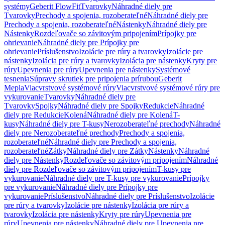
systémy
Geberit FlowFit
Tvarovky
Náhradné diely pre
Tvarovky
Prechody a spojenia, rozoberateľné
Náhradné diely pre
Prechody a spojenia, rozoberateľné
Nástenky
Náhradné diely pre
Nástenky
Rozdeľovače so závitovým pripojením
Prípojky pre
ohrievanie
Náhradné diely pre Prípojky pre
ohrievanie
Príslušenstvo
Izolácie pre rúry a tvarovky
Izolácie pre
nástenky
Izolácia pre rúry a tvarovky
Izolácia pre nástenky
Kryty pre
rúry
Upevnenia pre rúry
Upevnenia pre nástenky
Systémové
tesnenia
Súpravy skrutiek pre pripojenia prírubou
Geberit
Mepla
Viacvrstvové systémové rúry
Viacvrstvové systémové rúry pre
vykurovanie
Tvarovky
Náhradné diely pre
Tvarovky
Spojky
Náhradné diely pre Spojky
Redukcie
Náhradné
diely pre Redukcie
Kolená
Náhradné diely pre Kolená
T-
kusy
Náhradné diely pre T-kusy
Nerozoberateľné prechody
Náhradné
diely pre Nerozoberateľné prechody
Prechody a spojenia,
rozoberateľné
Náhradné diely pre Prechody a spojenia,
rozoberateľné
Zátky
Náhradné diely pre Zátky
Nástenky
Náhradné
diely pre Nástenky
Rozdeľovače so závitovým pripojením
Náhradné
diely pre Rozdeľovače so závitovým pripojením
T-kusy pre
vykurovanie
Náhradné diely pre T-kusy pre vykurovanie
Prípojky
pre vykurovanie
Náhradné diely pre Prípojky pre
vykurovanie
Príslušenstvo
Náhradné diely pre Príslušenstvo
Izolácie
pre rúry a tvarovky
Izolácie pre nástenky
Izolácia pre rúry a
tvarovky
Izolácia pre nástenky
Kryty pre rúry
Upevnenia pre
rúry
Upevnenia pre nástenky
Náhradné diely pre Upevnenia pre