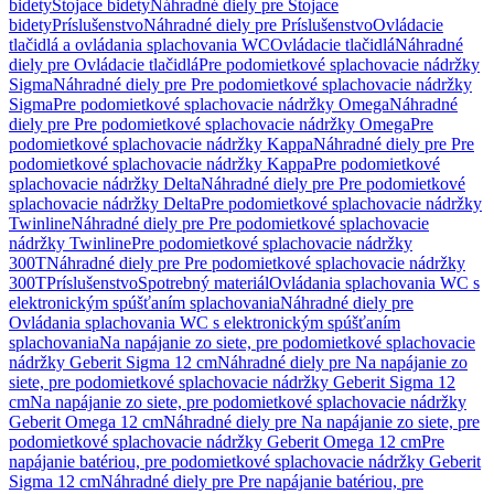
bidety
Stojace bidety
Náhradné diely pre Stojace
bidety
Príslušenstvo
Náhradné diely pre Príslušenstvo
Ovládacie
tlačidlá a ovládania splachovania WC
Ovládacie tlačidlá
Náhradné
diely pre Ovládacie tlačidlá
Pre podomietkové splachovacie nádržky
Sigma
Náhradné diely pre Pre podomietkové splachovacie nádržky
Sigma
Pre podomietkové splachovacie nádržky Omega
Náhradné
diely pre Pre podomietkové splachovacie nádržky Omega
Pre
podomietkové splachovacie nádržky Kappa
Náhradné diely pre Pre
podomietkové splachovacie nádržky Kappa
Pre podomietkové
splachovacie nádržky Delta
Náhradné diely pre Pre podomietkové
splachovacie nádržky Delta
Pre podomietkové splachovacie nádržky
Twinline
Náhradné diely pre Pre podomietkové splachovacie
nádržky Twinline
Pre podomietkové splachovacie nádržky
300T
Náhradné diely pre Pre podomietkové splachovacie nádržky
300T
Príslušenstvo
Spotrebný materiál
Ovládania splachovania WC s
elektronickým spúšťaním splachovania
Náhradné diely pre
Ovládania splachovania WC s elektronickým spúšťaním
splachovania
Na napájanie zo siete, pre podomietkové splachovacie
nádržky Geberit Sigma 12 cm
Náhradné diely pre Na napájanie zo
siete, pre podomietkové splachovacie nádržky Geberit Sigma 12
cm
Na napájanie zo siete, pre podomietkové splachovacie nádržky
Geberit Omega 12 cm
Náhradné diely pre Na napájanie zo siete, pre
podomietkové splachovacie nádržky Geberit Omega 12 cm
Pre
napájanie batériou, pre podomietkové splachovacie nádržky Geberit
Sigma 12 cm
Náhradné diely pre Pre napájanie batériou, pre