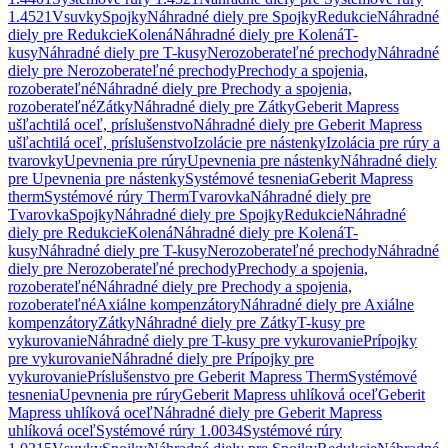
1.4521
Vsuvky
Spojky
Náhradné diely pre Spojky
Redukcie
Náhradné
diely pre Redukcie
Kolená
Náhradné diely pre Kolená
T-
kusy
Náhradné diely pre T-kusy
Nerozoberateľné prechody
Náhradné
diely pre Nerozoberateľné prechody
Prechody a spojenia,
rozoberateľné
Náhradné diely pre Prechody a spojenia,
rozoberateľné
Zátky
Náhradné diely pre Zátky
Geberit Mapress
ušľachtilá oceľ, príslušenstvo
Náhradné diely pre Geberit Mapress
ušľachtilá oceľ, príslušenstvo
Izolácie pre nástenky
Izolácia pre rúry a
tvarovky
Upevnenia pre rúry
Upevnenia pre nástenky
Náhradné diely
pre Upevnenia pre nástenky
Systémové tesnenia
Geberit Mapress
therm
Systémové rúry Therm
Tvarovka
Náhradné diely pre
Tvarovka
Spojky
Náhradné diely pre Spojky
Redukcie
Náhradné
diely pre Redukcie
Kolená
Náhradné diely pre Kolená
T-
kusy
Náhradné diely pre T-kusy
Nerozoberateľné prechody
Náhradné
diely pre Nerozoberateľné prechody
Prechody a spojenia,
rozoberateľné
Náhradné diely pre Prechody a spojenia,
rozoberateľné
Axiálne kompenzátory
Náhradné diely pre Axiálne
kompenzátory
Zátky
Náhradné diely pre Zátky
T-kusy pre
vykurovanie
Náhradné diely pre T-kusy pre vykurovanie
Prípojky
pre vykurovanie
Náhradné diely pre Prípojky pre
vykurovanie
Príslušenstvo pre Geberit Mapress Therm
Systémové
tesnenia
Upevnenia pre rúry
Geberit Mapress uhlíková oceľ
Geberit
Mapress uhlíková oceľ
Náhradné diely pre Geberit Mapress
uhlíková oceľ
Systémové rúry 1.0034
Systémové rúry