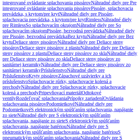
integrované ovládanie splachovania pisoárov
Náhradné diely pre Pre
integrované ovládanie splachovania pisoárov
Pisoáre, splachovacia
prevádzka, s krytom/pre kryt
Náhradné diely pre Pisoáre,
splachovacia prevádzka, s krytom/pre kryt
Rimless
Náhradné diely
pre Rimless
So splachovacím okrajom
Náhradné diely pre So
splachovacím okrajom
Pisoáre, bezvodná prevádzka
Náhradné diely
pre Pisoáre, bezvodná prevádzka
Bez krytu
Náhradné diely pre Bez
krytu
Deliace steny pisoárov
Náhradné diely pre Deliace steny
pisoárov
Deliace steny pisoárov z plastu
Náhradné diely pre Deliace
steny pisoárov z plastu
Deliace steny pisoárov zo skla
Náhradné diely
pre Deliace steny pisoárov zo skla
Deliace steny pisoárov zo
sanitárnej keramiky
Náhradné diely pre Deliace steny pisoárov zo
sanitárnej keramiky
Príslušenstvo
Náhradné diely pre
Príslušenstvo
Kryty pisoárov
Zápachové uzávierky a ich
príslušenstvo
Splachovacie rúrky, splachovacie kolená a
prechody
Náhradné diely pre Splachovacie rúrky, splachovacie
kolená a prechody
Pripevňovací materiál
Odtokové
ventily
Rozdeľovač splachovania
Prípojky zariadení
Ovládania
splachovania pisoárov
Podomietkové
Náhradné diely pre
Podomietkové
S elektronickým spúšťaním splachovania, napájanie
zo siete
Náhradné diely pre S elektronickým spúšťaním
splachovania, napájanie zo siete
S elektronickým spúšťaním
splachovania, napájanie batériou
Náhradné diely pre S
elektronickým spúšťaním splachovania, napájanie batériou
S
pneumatickým spúšťaním splachovania
Náhradné diely pre S