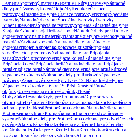
Tesnenia
Spotrebný materiál
Geberit PE
Rúry
Tvarovky
Náhradné
diely pre Tvarovky
Kolená
Odbočky
Redukcie
Čistiace
tvarovky
Náhradné diely pre Čistiace tvarovky
Prechody
Špeciálne
tvarovky
Náhradné diely pre Špeciálne tvarovky
Tvarovky
SuperTube
Kolená
Špeciálne tvarovky
Spojenia
Náhradné diely pre
Spojenia
Zvárané spoje
Hrdlové spoje
Náhradné diely pre Hrdlové
spoje
Prechody na iné materiály
Náhradné diely pre Prechody na iné
materiály
Závitové spojenia
Náhradné diely pre Závitové
spojenia
Pripojenia spojenia
Spojovacie puzdrá
Pripojenia
zariaďovacích predmetov
Náhradné diely pre Pripojenia
zariaďovacích predmetov
Pripájacie kolená
Náhradné diely pre
Pripájacie kolená
Pripájacie hrdlá
Náhradné diely pre Pripájacie
hrdlá
Pripájacie hrdlá
Náhradné diely pre Pripájacie hrdlá
Rúrkové
zápachové uzávierky
Náhradné diely pre Rúrkové zápachové
uzávierky
Zápachové uzávierky v tvare "S"
Náhradné diely pre
Zápachové uzávierky v tvare "S"
Príslušenstvo
Rúrové
objímky
Upevnenia pre rúrové objímky
Nosné
žľaby
Zátky
Tesnenia
Kryty pre hrubú montáž pre servisný
otvor
Spotrebný materiál
Protipožiarna ochrana, akustická izolácia a
ochrana proti vlhkosti
Protipožiarna ochrana
Náhradné diely pre
Protipožiarna ochrana
Protipožiarna ochrana pre odvodňovacie
systémy
Náhradné diely pre Protipožiarna ochrana pre odvodňovacie
systémy
Akustická izolácia
Izolácie pre zníženie hluku šíreného
konštrukciou
Izolácie pre zníženie hluku šíreného konštrukciou a
izolácia hluku šíriaceho sa vzduchom
Ochrana proti