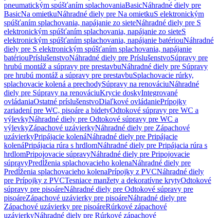
pneumatickým spúšťaním splachovania
Basic
Náhradné diely pre
Basic
Na omietku
Náhradné diely pre Na omietku
S elektronickým
spúšťaním splachovania, napájanie zo siete
Náhradné diely pre S
elektronickým spúšťaním splachovania, napájanie zo siete
S
elektronickým spúšťaním splachovania, napájanie batériou
Náhradné
diely pre S elektronickým spúšťaním splachovania, napájanie
batériou
Príslušenstvo
Náhradné diely pre Príslušenstvo
Súpravy pre
hrubú montáž a súpravy pre prestavbu
Náhradné diely pre Súpravy
pre hrubú montáž a súpravy pre prestavbu
Splachovacie rúrky,
splachovacie kolená a prechody
Súpravy na renováciu
Náhradné
diely pre Súpravy na renováciu
Krycie dosky
Integrované
ovládania
Ostatné príslušenstvo
Diaľkové ovládanie
Prípojky
zariadení pre WC, pisoáre a bidety
Odtokové súpravy pre WC a
výlevky
Náhradné diely pre Odtokové súpravy pre WC a
výlevky
Zápachové uzávierky
Náhradné diely pre Zápachové
uzávierky
Pripájacie kolená
Náhradné diely pre Pripájacie
kolená
Pripájacia rúra s hrdlom
Náhradné diely pre Pripájacia rúra s
hrdlom
Pripojovacie súpravy
Náhradné diely pre Pripojovacie
súpravy
Predĺženia splachovacieho kolena
Náhradné diely pre
Predĺženia splachovacieho kolena
Prípojky z PVC
Náhradné diely
pre Prípojky z PVC
Tesniace manžety a dekoratívne kryty
Odtokové
súpravy pre pisoáre
Náhradné diely pre Odtokové súpravy pre
pisoáre
Zápachové uzávierky pre pisoáre
Náhradné diely pre
Zápachové uzávierky pre pisoáre
Rúrkové zápachové
uzávierky
Náhradné diely pre Rúrkové zápachové