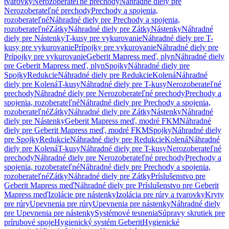
tvarovky
Nerozoberateľné prechody
Náhradné diely pre
Nerozoberateľné prechody
Prechody a spojenia,
rozoberateľné
Náhradné diely pre Prechody a spojenia,
rozoberateľné
Zátky
Náhradné diely pre Zátky
Nástenky
Náhradné
diely pre Nástenky
T-kusy pre vykurovanie
Náhradné diely pre T-
kusy pre vykurovanie
Prípojky pre vykurovanie
Náhradné diely pre
Prípojky pre vykurovanie
Geberit Mapress meď, plyn
Náhradné diely
pre Geberit Mapress meď, plyn
Spojky
Náhradné diely pre
Spojky
Redukcie
Náhradné diely pre Redukcie
Kolená
Náhradné
diely pre Kolená
T-kusy
Náhradné diely pre T-kusy
Nerozoberateľné
prechody
Náhradné diely pre Nerozoberateľné prechody
Prechody a
spojenia, rozoberateľné
Náhradné diely pre Prechody a spojenia,
rozoberateľné
Zátky
Náhradné diely pre Zátky
Nástenky
Náhradné
diely pre Nástenky
Geberit Mapress meď, modré FKM
Náhradné
diely pre Geberit Mapress meď, modré FKM
Spojky
Náhradné diely
pre Spojky
Redukcie
Náhradné diely pre Redukcie
Kolená
Náhradné
diely pre Kolená
T-kusy
Náhradné diely pre T-kusy
Nerozoberateľné
prechody
Náhradné diely pre Nerozoberateľné prechody
Prechody a
spojenia, rozoberateľné
Náhradné diely pre Prechody a spojenia,
rozoberateľné
Zátky
Náhradné diely pre Zátky
Príslušenstvo pre
Geberit Mapress meď
Náhradné diely pre Príslušenstvo pre Geberit
Mapress meď
Izolácie pre nástenky
Izolácia pre rúry a tvarovky
Kryty
pre rúry
Upevnenia pre rúry
Upevnenia pre nástenky
Náhradné diely
pre Upevnenia pre nástenky
Systémové tesnenia
Súpravy skrutiek pre
prírubové spoje
Hygienický systém Geberit
Hygienické