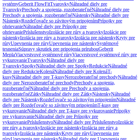
systémy
Geberit FlowFit
Tvarovky
Náhradné diely pre
Tvarovky
Prechody a spojenia, rozoberateľné
Náhradné diely pre
Prechody a spojenia, rozoberateľné
Nástenky
Náhradné diely pre
Nástenky
Rozdeľovače so závitovým pripojením
Prípojky pre
ohrievanie
Náhradné diely pre Prípojky pre
ohrievanie
Príslušenstvo
Izolácie pre rúry a tvarovky
Izolácie pre
nástenky
Izolácia pre rúry a tvarovky
Izolácia pre nástenky
Kryty pre
rúry
Upevnenia pre rúry
Upevnenia pre nástenky
Systémové
tesnenia
Súpravy skrutiek pre pripojenia prírubou
Geberit
Mepla
Viacvrstvové systémové rúry
Viacvrstvové systémové rúry pre
vykurovanie
Tvarovky
Náhradné diely pre
Tvarovky
Spojky
Náhradné diely pre Spojky
Redukcie
Náhradné
diely pre Redukcie
Kolená
Náhradné diely pre Kolená
T-
kusy
Náhradné diely pre T-kusy
Nerozoberateľné prechody
Náhradné
diely pre Nerozoberateľné prechody
Prechody a spojenia,
rozoberateľné
Náhradné diely pre Prechody a spojenia,
rozoberateľné
Zátky
Náhradné diely pre Zátky
Nástenky
Náhradné
diely pre Nástenky
Rozdeľovače so závitovým pripojením
Náhradné
diely pre Rozdeľovače so závitovým pripojením
T-kusy pre
vykurovanie
Náhradné diely pre T-kusy pre vykurovanie
Prípojky
pre vykurovanie
Náhradné diely pre Prípojky pre
vykurovanie
Príslušenstvo
Náhradné diely pre Príslušenstvo
Izolácie
pre rúry a tvarovky
Izolácie pre nástenky
Izolácia pre rúry a
tvarovky
Izolácia pre nástenky
Kryty pre rúry
Upevnenia pre
rúry
Upevnenia pre nástenky
Náhradné diely pre Upevnenia pre