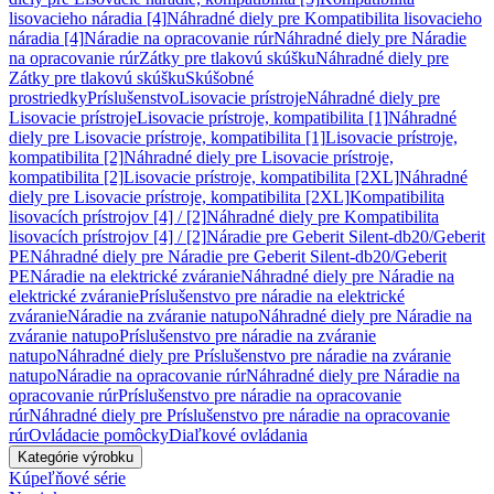
lisovacieho náradia [4]
Náhradné diely pre Kompatibilita lisovacieho
náradia [4]
Náradie na opracovanie rúr
Náhradné diely pre Náradie
na opracovanie rúr
Zátky pre tlakovú skúšku
Náhradné diely pre
Zátky pre tlakovú skúšku
Skúšobné
prostriedky
Príslušenstvo
Lisovacie prístroje
Náhradné diely pre
Lisovacie prístroje
Lisovacie prístroje, kompatibilita [1]
Náhradné
diely pre Lisovacie prístroje, kompatibilita [1]
Lisovacie prístroje,
kompatibilita [2]
Náhradné diely pre Lisovacie prístroje,
kompatibilita [2]
Lisovacie prístroje, kompatibilita [2XL]
Náhradné
diely pre Lisovacie prístroje, kompatibilita [2XL]
Kompatibilita
lisovacích prístrojov [4] / [2]
Náhradné diely pre Kompatibilita
lisovacích prístrojov [4] / [2]
Náradie pre Geberit Silent-db20/Geberit
PE
Náhradné diely pre Náradie pre Geberit Silent-db20/Geberit
PE
Náradie na elektrické zváranie
Náhradné diely pre Náradie na
elektrické zváranie
Príslušenstvo pre náradie na elektrické
zváranie
Náradie na zváranie natupo
Náhradné diely pre Náradie na
zváranie natupo
Príslušenstvo pre náradie na zváranie
natupo
Náhradné diely pre Príslušenstvo pre náradie na zváranie
natupo
Náradie na opracovanie rúr
Náhradné diely pre Náradie na
opracovanie rúr
Príslušenstvo pre náradie na opracovanie
rúr
Náhradné diely pre Príslušenstvo pre náradie na opracovanie
rúr
Ovládacie pomôcky
Diaľkové ovládania
Kategórie výrobku
Kúpeľňové série