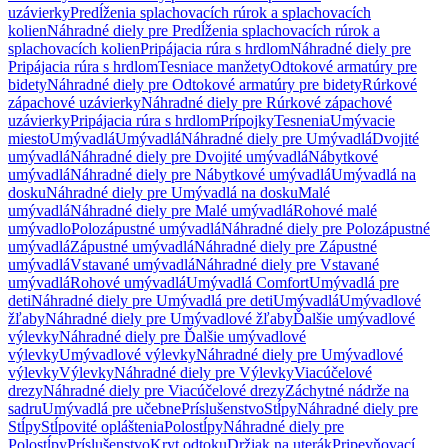
uzávierky
Predĺženia splachovacích rúrok a splachovacích
kolien
Náhradné diely pre Predĺženia splachovacích rúrok a
splachovacích kolien
Pripájacia rúra s hrdlom
Náhradné diely pre
Pripájacia rúra s hrdlom
Tesniace manžety
Odtokové armatúry pre
bidety
Náhradné diely pre Odtokové armatúry pre bidety
Rúrkové
zápachové uzávierky
Náhradné diely pre Rúrkové zápachové
uzávierky
Pripájacia rúra s hrdlom
Prípojky
Tesnenia
Umývacie
miesto
Umývadlá
Umývadlá
Náhradné diely pre Umývadlá
Dvojité
umývadlá
Náhradné diely pre Dvojité umývadlá
Nábytkové
umývadlá
Náhradné diely pre Nábytkové umývadlá
Umývadlá na
dosku
Náhradné diely pre Umývadlá na dosku
Malé
umývadlá
Náhradné diely pre Malé umývadlá
Rohové malé
umývadlo
Polozápustné umývadlá
Náhradné diely pre Polozápustné
umývadlá
Zápustné umývadlá
Náhradné diely pre Zápustné
umývadlá
Vstavané umývadlá
Náhradné diely pre Vstavané
umývadlá
Rohové umývadlá
Umývadlá Comfort
Umývadlá pre
deti
Náhradné diely pre Umývadlá pre deti
Umývadlá
Umývadlové
žľaby
Náhradné diely pre Umývadlové žľaby
Ďalšie umývadlové
výlevky
Náhradné diely pre Ďalšie umývadlové
výlevky
Umývadlové výlevky
Náhradné diely pre Umývadlové
výlevky
Výlevky
Náhradné diely pre Výlevky
Viacúčelové
drezy
Náhradné diely pre Viacúčelové drezy
Záchytné nádrže na
sadru
Umývadlá pre učebne
Príslušenstvo
Stĺpy
Náhradné diely pre
Stĺpy
Stĺpovité opláštenia
Polostĺpy
Náhradné diely pre
Polostĺpy
Príslušenstvo
Kryt odtoku
Držiak na uterák
Pripevňovací