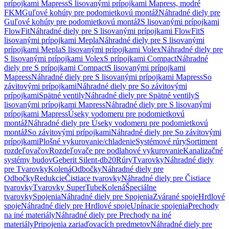
prípojkami Mapress
S lisovanými prípojkami Mapress, modré
FKM
Guľové kohúty pre podomietkovú montáž
Náhradné diely pre
Guľové kohúty pre podomietkovú montáž
S lisovanými prípojkami
FlowFit
Náhradné diely pre S lisovanými prípojkami FlowFit
S
lisovanými prípojkami Mepla
Náhradné diely pre S lisovanými
prípojkami Mepla
S lisovanými prípojkami Volex
Náhradné diely pre
S lisovanými prípojkami Volex
S prípojkami Compact
Náhradné
diely pre S prípojkami Compact
S lisovanými prípojkami
Mapress
Náhradné diely pre S lisovanými prípojkami Mapress
So
závitovými prípojkami
Náhradné diely pre So závitovými
prípojkami
Spätné ventily
Náhradné diely pre Spätné ventily
S
lisovanými prípojkami Mapress
Náhradné diely pre S lisovanými
prípojkami Mapress
Úseky vodomeru pre podomietkovú
montáž
Náhradné diely pre Úseky vodomeru pre podomietkovú
montáž
So závitovými prípojkami
Náhradné diely pre So závitovými
prípojkami
Plošné vykurovanie/chladenie
Systémové rúry
Sortiment
rozdeľovačov
Rozdeľovače pre podlahové vykurovanie
Kanalizačné
systémy budov
Geberit Silent-db20
Rúry
Tvarovky
Náhradné diely
pre Tvarovky
Kolená
Odbočky
Náhradné diely pre
Odbočky
Redukcie
Čistiace tvarovky
Náhradné diely pre Čistiace
tvarovky
Tvarovky SuperTube
Kolená
Špeciálne
tvarovky
Spojenia
Náhradné diely pre Spojenia
Zvárané spoje
Hrdlové
spoje
Náhradné diely pre Hrdlové spoje
Upínacie spojenia
Prechody
na iné materiály
Náhradné diely pre Prechody na iné
materiály
Pripojenia zariaďovacích predmetov
Náhradné diely pre