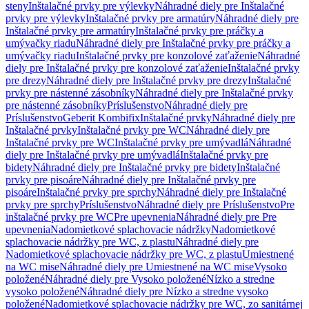
steny
Inštalačné prvky pre výlevky
Náhradné diely pre Inštalačné
prvky pre výlevky
Inštalačné prvky pre armatúry
Náhradné diely pre
Inštalačné prvky pre armatúry
Inštalačné prvky pre práčky a
umývačky riadu
Náhradné diely pre Inštalačné prvky pre práčky a
umývačky riadu
Inštalačné prvky pre konzolové zaťaženie
Náhradné
diely pre Inštalačné prvky pre konzolové zaťaženie
Inštalačné prvky
pre drezy
Náhradné diely pre Inštalačné prvky pre drezy
Inštalačné
prvky pre nástenné zásobníky
Náhradné diely pre Inštalačné prvky
pre nástenné zásobníky
Príslušenstvo
Náhradné diely pre
Príslušenstvo
Geberit Kombifix
Inštalačné prvky
Náhradné diely pre
Inštalačné prvky
Inštalačné prvky pre WC
Náhradné diely pre
Inštalačné prvky pre WC
Inštalačné prvky pre umývadlá
Náhradné
diely pre Inštalačné prvky pre umývadlá
Inštalačné prvky pre
bidety
Náhradné diely pre Inštalačné prvky pre bidety
Inštalačné
prvky pre pisoáre
Náhradné diely pre Inštalačné prvky pre
pisoáre
Inštalačné prvky pre sprchy
Náhradné diely pre Inštalačné
prvky pre sprchy
Príslušenstvo
Náhradné diely pre Príslušenstvo
Pre
inštalačné prvky pre WC
Pre upevnenia
Náhradné diely pre Pre
upevnenia
Nadomietkové splachovacie nádržky
Nadomietkové
splachovacie nádržky pre WC, z plastu
Náhradné diely pre
Nadomietkové splachovacie nádržky pre WC, z plastu
Umiestnené
na WC mise
Náhradné diely pre Umiestnené na WC mise
Vysoko
položené
Náhradné diely pre Vysoko položené
Nízko a stredne
vysoko položené
Náhradné diely pre Nízko a stredne vysoko
položené
Nadomietkové splachovacie nádržky pre WC, zo sanitárnej