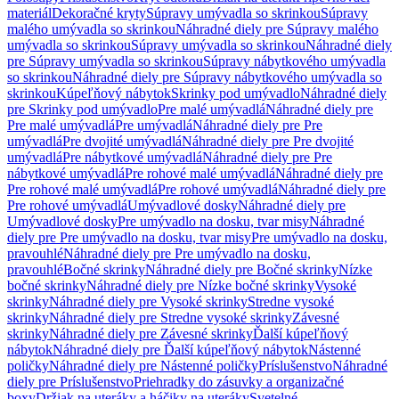
materiál
Dekoračné kryty
Súpravy umývadla so skrinkou
Súpravy
malého umývadla so skrinkou
Náhradné diely pre Súpravy malého
umývadla so skrinkou
Súpravy umývadla so skrinkou
Náhradné diely
pre Súpravy umývadla so skrinkou
Súpravy nábytkového umývadla
so skrinkou
Náhradné diely pre Súpravy nábytkového umývadla so
skrinkou
Kúpeľňový nábytok
Skrinky pod umývadlo
Náhradné diely
pre Skrinky pod umývadlo
Pre malé umývadlá
Náhradné diely pre
Pre malé umývadlá
Pre umývadlá
Náhradné diely pre Pre
umývadlá
Pre dvojité umývadlá
Náhradné diely pre Pre dvojité
umývadlá
Pre nábytkové umývadlá
Náhradné diely pre Pre
nábytkové umývadlá
Pre rohové malé umývadlá
Náhradné diely pre
Pre rohové malé umývadlá
Pre rohové umývadlá
Náhradné diely pre
Pre rohové umývadlá
Umývadlové dosky
Náhradné diely pre
Umývadlové dosky
Pre umývadlo na dosku, tvar misy
Náhradné
diely pre Pre umývadlo na dosku, tvar misy
Pre umývadlo na dosku,
pravouhlé
Náhradné diely pre Pre umývadlo na dosku,
pravouhlé
Bočné skrinky
Náhradné diely pre Bočné skrinky
Nízke
bočné skrinky
Náhradné diely pre Nízke bočné skrinky
Vysoké
skrinky
Náhradné diely pre Vysoké skrinky
Stredne vysoké
skrinky
Náhradné diely pre Stredne vysoké skrinky
Závesné
skrinky
Náhradné diely pre Závesné skrinky
Ďalší kúpeľňový
nábytok
Náhradné diely pre Ďalší kúpeľňový nábytok
Nástenné
poličky
Náhradné diely pre Nástenné poličky
Príslušenstvo
Náhradné
diely pre Príslušenstvo
Priehradky do zásuvky a organizačné
boxy
Držiak na uteráky a háčiky na uteráky
Svetelné