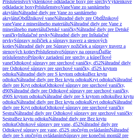
Príslušenstvo
Výklenkové odkladacie boxy pre sprchy
Výklenkové
odkladacie boxy
Príslušenstvo
Vane
Vane zo sanitárneho
akrylátu
Náhradné diely pre Vane zo sanitárneho
akrylátu
Obdĺžnikové vane
Náhradné diely pre Obdĺžnikové
vane
Vane z minerálneho materiálu
Náhradné diely pre Vane z
minerálneho materiálu
Detské vaničky
Náhradné diely pre Detské
vaničky
Inštalačné prvky
Náhradné diely pre Inštalačné
prvky
Súpravy nožičiek a súpravy traverz a stenových
kotiev
Náhradné diely pre Súpravy nožičiek a súpravy traverz a
stenových kotiev
Príslušenstvo
Súpravy na opravu
Ďalšie
príslušenstvo
Prípojky zariadení pre sprchy a kúpeľňové
vane
Odtokové súpravy pre sprchové vaničky, d52
Náhradné diely
pre Odtokové súpravy pre sprchové vaničky, d52
S krytom
odtoku
Náhradné diely pre S krytom odtoku
Bez krytu
odtoku
Náhradné diely pre Bez krytu odtoku
Kryt odtoku
Náhradné
diely pre Kryt odtoku
Odtokové súpravy pre sprchové vaničky,
d90
Náhradné diely pre Odtokové súpravy pre sprchové vaničky,
d90
S krytom odtoku
Náhradné diely pre S krytom odtoku
Bez krytu
odtoku
Náhradné diely pre Bez krytu odtoku
Kryt odtoku
Náhradné
diely pre Kryt odtoku
Odtokové súpravy pre sprchové vaničky
Sestra
Náhradné diely pre Odtokové súpravy pre sprchové vaničky
Sestra
Bez krytu odtoku
Náhradné diely pre Bez krytu
odtoku
Odtokové súpravy pre vane, d52
Náhradné diely pre
Odtokové súpravy pre vane, d52
S otočným ovládaním
Náhradné
diely pre S otočným ovládaním
Súpravy pre konečnú montáž pre