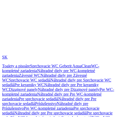
SK
Toalety a pisoáre
Sprchovacie WC Geberit AquaClean
WC-
kompletné zariadenia
Náhradné diely pre WC-kompletné
zariadenia
Závesné WC
Náhradné diely pre Závesné
WC
Sprchovacie WC sedadlá
Náhradné diely pre Sprchovacie WC
sedadlá
Pre keramiky WC
Náhradné diely pre Pre keramiky
WC
Dizajnové panely
Náhradné diely pre Dizajnové panely
Pre WC-
kompletné zariadenia
Náhradné diely pre Pre WC-kompletné
zariadenia
Pre sprchovacie sedadlá
Náhradné diely pre Pre
sprchovacie sedadlá
Príslušenstvo
Náhradné diely pre
Príslušenstvo
Pre WC-kompletné zariadenia
Pre sprchovacie
sedadlá
Náhradné diely pre Pre sprchovacie sedadlá
Pre sprchovacie