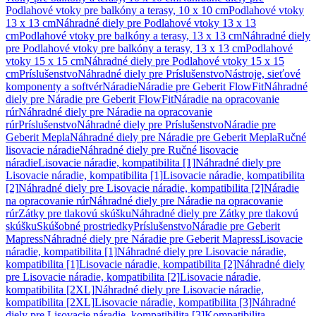
Podlahové vtoky pre balkóny a terasy, 10 x 10 cm
Podlahové vtoky
13 x 13 cm
Náhradné diely pre Podlahové vtoky 13 x 13
cm
Podlahové vtoky pre balkóny a terasy, 13 x 13 cm
Náhradné diely
pre Podlahové vtoky pre balkóny a terasy, 13 x 13 cm
Podlahové
vtoky 15 x 15 cm
Náhradné diely pre Podlahové vtoky 15 x 15
cm
Príslušenstvo
Náhradné diely pre Príslušenstvo
Nástroje, sieťové
komponenty a softvér
Náradie
Náradie pre Geberit FlowFit
Náhradné
diely pre Náradie pre Geberit FlowFit
Náradie na opracovanie
rúr
Náhradné diely pre Náradie na opracovanie
rúr
Príslušenstvo
Náhradné diely pre Príslušenstvo
Náradie pre
Geberit Mepla
Náhradné diely pre Náradie pre Geberit Mepla
Ručné
lisovacie náradie
Náhradné diely pre Ručné lisovacie
náradie
Lisovacie náradie, kompatibilita [1]
Náhradné diely pre
Lisovacie náradie, kompatibilita [1]
Lisovacie náradie, kompatibilita
[2]
Náhradné diely pre Lisovacie náradie, kompatibilita [2]
Náradie
na opracovanie rúr
Náhradné diely pre Náradie na opracovanie
rúr
Zátky pre tlakovú skúšku
Náhradné diely pre Zátky pre tlakovú
skúšku
Skúšobné prostriedky
Príslušenstvo
Náradie pre Geberit
Mapress
Náhradné diely pre Náradie pre Geberit Mapress
Lisovacie
náradie, kompatibilita [1]
Náhradné diely pre Lisovacie náradie,
kompatibilita [1]
Lisovacie náradie, kompatibilita [2]
Náhradné diely
pre Lisovacie náradie, kompatibilita [2]
Lisovacie náradie,
kompatibilita [2XL]
Náhradné diely pre Lisovacie náradie,
kompatibilita [2XL]
Lisovacie náradie, kompatibilita [3]
Náhradné
diely pre Lisovacie náradie, kompatibilita [3]
Kompatibilita