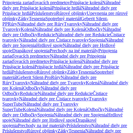
Pripojenia zariaďovacích predmetov
Pripájacie kolená
Náhradné
diely pre Pripájacie kolená
Pripájacie hrdlá
Náhradné diely pre
Pripájacie hrdlá
Príslušenstvo
Rúrové objímky
Upevnenia pre rúrové
objímky
Zátky
Tesnenia
Spotrebný materiál
Geberit Silent-
PP
Rúry
Náhradné diely pre Rúry
Tvarovky
Náhradné diely pre
Tvarovky
Kolená
Náhradné diely pre Kolená
Odbočky
Náhradné
diely pre Odbočky
Redukcie
Náhradné diely pre Redukcie
Čistiace
tvarovky
Náhradné diely pre Čistiace tvarovky
Spojenia
Náhradné
diely pre Spojenia
Hrdlové spoje
Náhradné diely pre Hrdlové
spoje
Drapákové spojenia
Prechody na iné materiály
Pripojenia
zariaďovacích predmetov
Náhradné diely pre Pripojenia
zariaďovacích predmetov
Pripájacie kolená
Náhradné diely pre
Pripájacie kolená
Pripájacie hrdlá
Náhradné diely pre Pripájacie
hrdlá
Príslušenstvo
Rúrové objímky
Zátky
Tesnenia
Spotrebný
materiál
Geberit Silent-Pro
Rúry
Náhradné diely pre
Rúry
Tvarovky
Náhradné diely pre Tvarovky
Kolená
Náhradné diely
pre Kolená
Odbočky
Náhradné diely pre
Odbočky
Redukcie
Náhradné diely pre Redukcie
Čistiace
tvarovky
Náhradné diely pre Čistiace tvarovky
Tvarovky
SuperTube
Náhradné diely pre Tvarovky
SuperTube
Kolená
Náhradné diely pre Kolená
Odbočky
Náhradné
diely pre Odbočky
Spojenia
Náhradné diely pre Spojenia
Hrdlové
spoje
Náhradné diely pre Hrdlové spoje
Drapákové
spojenia
Prechody na iné materiály
Príslušenstvo
Náhradné diely pre
Príslušenstvo
Rúrové objímky
Zátky
Tesnenia
Náhradné diely pre