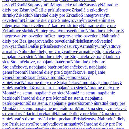
prvky
Držadlá
Súpravy nôh
Magnetické tabule
Zásuvky
Náhradné
diely pre Zásuvky
Ďalšie príslušenstvo
Zrkadlá a zrkadlové
skrinky
Zrkadlo
Náhradné diely pre Zrkadlo
S integrovaným
osvetlením
Náhradné diely pre S integrovaným osvetlením
Bez
integrovaného osvetlenia
Zrkadlové skrinky
Náhradné diely pre
Zrkadlové skrinky
S integrovaným osvetlením
Náhradné diely pre S
integrovaným osvetlením
Bez integrovaného osvetlenia
Náhradné
diely pre Bez integrovaného osvetlenia
Príslušenstvo
Svetelné
prvky
Držadlá
Ďalšie príslušenstvo
Zásuvky
Armatúry
Umývadlové
armatúry
Náhradné diely pre Umývadlové armatúry
Stojančekové,
napájanie zo siete
Náhradné diely pre Stojančekové, napájanie zo
siete
Stojančekové, napájanie batériou
Náhradné diely pre
Stojančekové, napájanie batériou
Stojančekové, napájanie
generátorom
Náhradné diely pre Stojančekové, napájanie
generátorom
Stojančeková montáž, jednopákový
zmiešavač
Náhradné diely pre Stojančeková montáž, jednopákový
zmiešavač
Montáž na stenu, napájané zo siete
Náhradné diely pre
Montáž na stenu, napájané zo siete
Montáž na stenu, napájanie
batériou
Náhradné diely pre Montáž na stenu, napájanie
batériou
Montáž na stenu, napájanie generátorom
Náhradné diely pre
Montáž na stenu, napájanie generátorom
Montáž na stenu, zmiešavač
s dvomi ovládacími prvkami
Náhradné diely pre Montáž na stenu,
zmiešavač s dvomi ovládacími prvkami
Príslušenstvo
Náhradné diely
pre Príslušenstvo
Pre umývadlové armatúry
Náhradné diely pre Pre