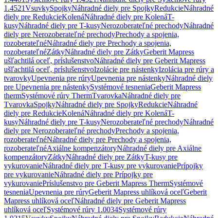
1.4521
Vsuvky
Spojky
Náhradné diely pre Spojky
Redukcie
Náhradné
diely pre Redukcie
Kolená
Náhradné diely pre Kolená
T-
kusy
Náhradné diely pre T-kusy
Nerozoberateľné prechody
Náhradné
diely pre Nerozoberateľné prechody
Prechody a spojenia,
rozoberateľné
Náhradné diely pre Prechody a spojenia,
rozoberateľné
Zátky
Náhradné diely pre Zátky
Geberit Mapress
ušľachtilá oceľ, príslušenstvo
Náhradné diely pre Geberit Mapress
ušľachtilá oceľ, príslušenstvo
Izolácie pre nástenky
Izolácia pre rúry a
tvarovky
Upevnenia pre rúry
Upevnenia pre nástenky
Náhradné diely
pre Upevnenia pre nástenky
Systémové tesnenia
Geberit Mapress
therm
Systémové rúry Therm
Tvarovka
Náhradné diely pre
Tvarovka
Spojky
Náhradné diely pre Spojky
Redukcie
Náhradné
diely pre Redukcie
Kolená
Náhradné diely pre Kolená
T-
kusy
Náhradné diely pre T-kusy
Nerozoberateľné prechody
Náhradné
diely pre Nerozoberateľné prechody
Prechody a spojenia,
rozoberateľné
Náhradné diely pre Prechody a spojenia,
rozoberateľné
Axiálne kompenzátory
Náhradné diely pre Axiálne
kompenzátory
Zátky
Náhradné diely pre Zátky
T-kusy pre
vykurovanie
Náhradné diely pre T-kusy pre vykurovanie
Prípojky
pre vykurovanie
Náhradné diely pre Prípojky pre
vykurovanie
Príslušenstvo pre Geberit Mapress Therm
Systémové
tesnenia
Upevnenia pre rúry
Geberit Mapress uhlíková oceľ
Geberit
Mapress uhlíková oceľ
Náhradné diely pre Geberit Mapress
uhlíková oceľ
Systémové rúry 1.0034
Systémové rúry