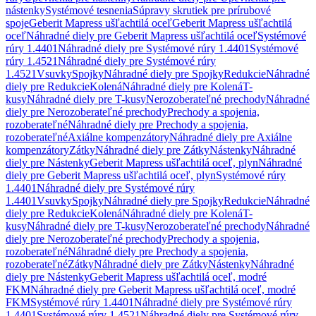
nástenky
Systémové tesnenia
Súpravy skrutiek pre prírubové
spoje
Geberit Mapress ušľachtilá oceľ
Geberit Mapress ušľachtilá
oceľ
Náhradné diely pre Geberit Mapress ušľachtilá oceľ
Systémové
rúry 1.4401
Náhradné diely pre Systémové rúry 1.4401
Systémové
rúry 1.4521
Náhradné diely pre Systémové rúry
1.4521
Vsuvky
Spojky
Náhradné diely pre Spojky
Redukcie
Náhradné
diely pre Redukcie
Kolená
Náhradné diely pre Kolená
T-
kusy
Náhradné diely pre T-kusy
Nerozoberateľné prechody
Náhradné
diely pre Nerozoberateľné prechody
Prechody a spojenia,
rozoberateľné
Náhradné diely pre Prechody a spojenia,
rozoberateľné
Axiálne kompenzátory
Náhradné diely pre Axiálne
kompenzátory
Zátky
Náhradné diely pre Zátky
Nástenky
Náhradné
diely pre Nástenky
Geberit Mapress ušľachtilá oceľ, plyn
Náhradné
diely pre Geberit Mapress ušľachtilá oceľ, plyn
Systémové rúry
1.4401
Náhradné diely pre Systémové rúry
1.4401
Vsuvky
Spojky
Náhradné diely pre Spojky
Redukcie
Náhradné
diely pre Redukcie
Kolená
Náhradné diely pre Kolená
T-
kusy
Náhradné diely pre T-kusy
Nerozoberateľné prechody
Náhradné
diely pre Nerozoberateľné prechody
Prechody a spojenia,
rozoberateľné
Náhradné diely pre Prechody a spojenia,
rozoberateľné
Zátky
Náhradné diely pre Zátky
Nástenky
Náhradné
diely pre Nástenky
Geberit Mapress ušľachtilá oceľ, modré
FKM
Náhradné diely pre Geberit Mapress ušľachtilá oceľ, modré
FKM
Systémové rúry 1.4401
Náhradné diely pre Systémové rúry
1.4401
Systémové rúry 1.4521
Náhradné diely pre Systémové rúry