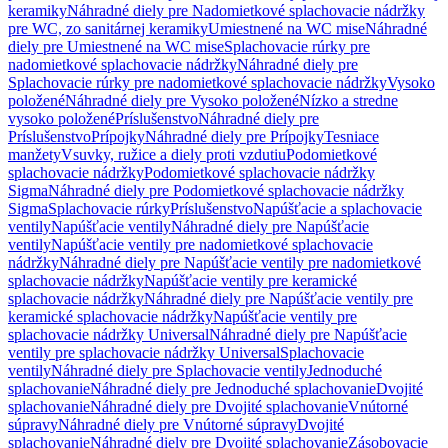
keramiky
Náhradné diely pre Nadomietkové splachovacie nádržky
pre WC, zo sanitárnej keramiky
Umiestnené na WC mise
Náhradné
diely pre Umiestnené na WC mise
Splachovacie rúrky pre
nadomietkové splachovacie nádržky
Náhradné diely pre
Splachovacie rúrky pre nadomietkové splachovacie nádržky
Vysoko
položené
Náhradné diely pre Vysoko položené
Nízko a stredne
vysoko položené
Príslušenstvo
Náhradné diely pre
Príslušenstvo
Prípojky
Náhradné diely pre Prípojky
Tesniace
manžety
Vsuvky, ružice a diely proti vzdutiu
Podomietkové
splachovacie nádržky
Podomietkové splachovacie nádržky
Sigma
Náhradné diely pre Podomietkové splachovacie nádržky
Sigma
Splachovacie rúrky
Príslušenstvo
Napúšťacie a splachovacie
ventily
Napúšťacie ventily
Náhradné diely pre Napúšťacie
ventily
Napúšťacie ventily pre nadomietkové splachovacie
nádržky
Náhradné diely pre Napúšťacie ventily pre nadomietkové
splachovacie nádržky
Napúšťacie ventily pre keramické
splachovacie nádržky
Náhradné diely pre Napúšťacie ventily pre
keramické splachovacie nádržky
Napúšťacie ventily pre
splachovacie nádržky Universal
Náhradné diely pre Napúšťacie
ventily pre splachovacie nádržky Universal
Splachovacie
ventily
Náhradné diely pre Splachovacie ventily
Jednoduché
splachovanie
Náhradné diely pre Jednoduché splachovanie
Dvojité
splachovanie
Náhradné diely pre Dvojité splachovanie
Vnútorné
súpravy
Náhradné diely pre Vnútorné súpravy
Dvojité
splachovanie
Náhradné diely pre Dvojité splachovanie
Zásobovacie