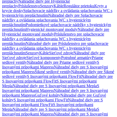
preplachy
Náhradné diely pre Hygienické
preplachy
Príslušenstvo
Senzory
Káble
Regulátor prietoku
Kryty a
krycie dosky
Splachovacie nádržky a ovládania splachovania WC s
hygienickým prepláchnutím
Náhradné diely pre Splachovacie
nádržky a ovládania splachovania WC s hygienickým
prepláchnutím
Podomietkové splachovacie nádržky s hygienickým
prepláchnutím
Hygienické montované moduly
Náhradné diely pre
Hygienické montované moduly
Príslušenstvo pre splachovacie
nádržky a ovládania splachovania WC s hygienickým
prepláchnutím
Náhradné diely pre Príslušenstvo pre splachovacie
nádržky a ovládania splachovania WC s hygienickým
prepláchnutím
Senzory
Káble
Sieťové zdroje
Náhradné diely pre
Sieťové zdroje
Sieťové komponenty
Potrubné armatúry
Priame
sedlové ventily
Náhradné diely pre Priame sedlové ventily
S
lisovanými prípojkami Mapress
Náhradné diely pre S lisovanými
prípojkami Mapress
Šikmé sedlové ventily
Náhradné diely pre Šikmé
sedlové ventily
S lisovanými prípojkami FlowFit
Náhradné diely pre
S lisovanými prípojkami FlowFit
S lisovanými prípojkami
Mepla
Náhradné diely pre S lisovanými prípojkami Mepla
S
lisovanými prípojkami Mapress
Náhradné diely pre S lisovanými
prípojkami Mapress
Guľové kohúty
Náhradné diely pre Guľové
kohúty
S lisovanými prípojkami FlowFit
Náhradné diely pre S
lisovanými prípojkami FlowFit
S lisovanými prípojkami
Mepla
Náhradné diely pre S lisovanými prípojkami Mepla
S
lisovanými prípojkami Mapress
Náhradné diely pre S lisovanými