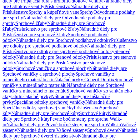
diely pre Pripájacia rúra s hrdlom
Odtokové ventily
Náhradné diely
pre Odtokové ventily
Príslušenstvo
Náhradné diely pre
Príslušenstvo
Sprchy a kúpeľňové vane
Sprchy
Odvodnenie podlahy
pre sprchy
Náhradné diely pre Odvodnenie podlahy pre
sprchy
Sprchové žľaby
Náhradné diely pre Sprchové
žľaby
Príslušenstvo pre sprchové žľaby
Náhradné diely pre
Príslušenstvo pre sprchové žľaby
Sprchové podlahové
odtoky
Náhradné diely pre Sprchové podlahové odtoky
Príslušenstvo
pre odtoky pre sprchové podlahové odtoky
Náhradné diely pre
Príslušenstvo pre odtoky pre sprchové podlahové odtoky
Stenové
odtoky
Náhradné diely pre Stenové odtoky
Príslušenstvo pre stenové
odtoky
Náhradné diely pre Príslušenstvo pre stenové
odtoky
Sprchové vaničky a sprchové plochy
Náhradné diely pre
Sprchové vaničky a sprchové plochy
Sprchové vaničky z
minerálneho materiálu a inštalačné prvky Geberit Duofix
Sprchové
vaničky z minerálneho materiálu
Náhradné diely pre Sprchové
vaničky z minerálneho materiálu
Sprchové vaničky zo sanitárneho
akrylátu
Inštalačné prvky
Náhradné diely pre Inštalačné
prvky
Špeciálne odtoky sprchovej vaničky
Náhradné diely pre
Špeciálne odtoky sprchovej vaničky
Príslušenstvo
Sprchové
kúty
Náhradné diely pre Sprchové kúty
Sprchové kúty
Náhradné
diely pre Sprchové kúty
Pevné bočné steny pre sprchu Walk-
in
Náhradné diely pre Pevné bočné steny pre sprchu Walk-in
Vaňové
zásteny
Náhradné diely pre Vaňové zásteny
Sprchové dvere
Náhradné
diely pre Sprchové dvere
Príslušenstvo
Náhradné diely pre