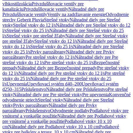
vlhkosti
Izolácia
Privzdušňovacie ventily pre
kanalizáciu
Privzdušňovacie ventily
Náhradné diely pre
Privzdušňovacie ventily
Ventily na zadržiavanie energie
Odvodnenie
strechy Geberit Pluvia
Strešné vtoky
Náhradné diely pre Strešné
vtoky
Strešné vtoky do 12 l/s
Náhradné diely pre Strešné vtoky do 12
l/s
Strešné vtoky do 25 l/s
Náhradné diely pre Strešné vtoky do 25
l/s
Strešné vtoky pre strešné žľaby
Náhradné diely pre Strešné vtoky
pre strešné žľaby
Strešné vtoky do 12 l/s
Náhradné diely pre Strešné
vtoky do 12 l/s
Strešné vtoky do 25 l/s
Náhradné diely pre Strešné
vtoky do 25 l/s
Prvky parozábrany
Náhradné diely pre Prvky
parozábrany
Pre strešné vtoky do 12 l/s
Náhradné diely pre Pre
strešné vtoky do 12 l/s
Pre strešné vtoky do 25 l/s
Bezpečnostné
prepady
Náhradné diely pre Bezpečnostné prepady
Pre strešné vtoky
do 12 l/s
Náhradné diely pre Pre strešné vtoky do 12 l/s
Pre strešné
vtoky do 25 l/s
Náhradné diely pre Pre strešné vtoky do 25
l/s
Upevnenia
Upevňovací systém d40–200
Upevňovací systém
d250–315
Príslušenstvo
Náhradné diely pre Príslušenstvo
Pre strešné
vtoky
Náhradné diely pre Pre strešné vtoky
Pre upevnenia
Konvenčné
odvodnenie striech
Strešné vtoky
Náhradné diely pre Strešné
vtoky
Prvky parozábrany
Náhradné diely pre Prvky
parozábrany
Príslušenstvo
Odvodnenie podlahy
Podlahové vtoky pre
vnútorné a vonkajšie použitie
Náhradné diely pre Podlahové vtoky
pre vnútorné a vonkajšie použitie
Podlahové vtoky 10 x 10
cm
Náhradné diely pre Podlahové vtoky 10 x 10 cm
Podlahové
vtoky pre balkóny a terasy, 10 x 10 cm
Náhradné diely pre