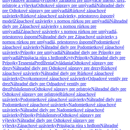
umývadlové armatúry
Prípojky zariadení pre umývacie miesto, drez,
prístroje a výlevku
Odtokové súpravy pre umývadlá
Náhradné diely
pre Odtokové súpravy pre umývadlá
Rúrkové zápachové
uzávierky
Rúrkové zápachové uzávierky, priestorovo úsporný
model
Zápachové uzávierky s nornou rúrkou pre umývadlá
Náhradné
diely pre Zápachové uzávierky s nornou rúrkou pre
umývadlá
Zápachové uzávierky s nornou rúrkou pre umývadlá,
priestorovo úsporné
Náhradné diely pre Zápachové uzávierky s
nornou rúrkou pre umývadlá, priestorovo úsporné
Podomietkové
zápachové uzávierky
Náhradné diely pre Podomietkové zápachové
uzávierky
Prípojky pre umývadlá
Náhradné diely pre Prípojky pre
umývadlá
Pripájacia rúra s hrdlom
Kryty
Prípojky
Náhradné diely pre
Prípojky
Tesnenia
Predĺženia
Ovládania
Odtokové súpravy pre
drezy
Náhradné diely pre Odtokové súpravy pre drezy
Rúrkové
zápachové uzávierky
Náhradné diely pre Rúrkové zápachové
uzávierky
Dvojkomorové zápachové uzávierky
Odpadové ventily pre
drez
Náhradné diely pre Odpadové ventily pre
drez
Príslušenstvo
Odtokové súpravy pre prístroje
Náhradné diely pre
Odtokové súpravy pre prístroje
Rúrkové zápachové
uzávierky
Podomietkové zápachové uzávierky
Náhradné diely pre
Podomietkové zápachové uzávierky
Nadomietkové zápachové
uzávierky
Náhradné diely pre Nadomietkové zápachové
uzávierky
Prípojky
Príslušenstvo
Odtokové súpravy pre
výlevky
Náhradné diely pre Odtokové súpravy pre
výlevky
Zápachové uzávierky
Pripájacia rúra s hrdlom
Náhradné