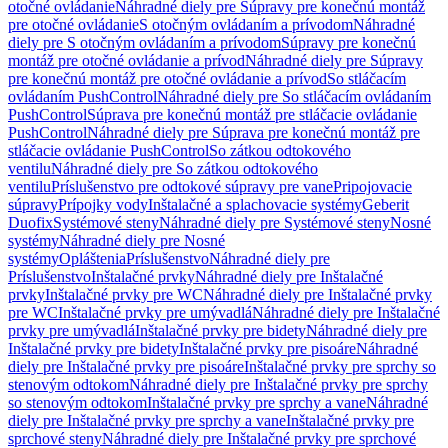
otočné ovládanie
Náhradné diely pre Súpravy pre konečnú montáž
pre otočné ovládanie
S otočným ovládaním a prívodom
Náhradné
diely pre S otočným ovládaním a prívodom
Súpravy pre konečnú
montáž pre otočné ovládanie a prívod
Náhradné diely pre Súpravy
pre konečnú montáž pre otočné ovládanie a prívod
So stláčacím
ovládaním PushControl
Náhradné diely pre So stláčacím ovládaním
PushControl
Súprava pre konečnú montáž pre stláčacie ovládanie
PushControl
Náhradné diely pre Súprava pre konečnú montáž pre
stláčacie ovládanie PushControl
So zátkou odtokového
ventilu
Náhradné diely pre So zátkou odtokového
ventilu
Príslušenstvo pre odtokové súpravy pre vane
Pripojovacie
súpravy
Prípojky vody
Inštalačné a splachovacie systémy
Geberit
Duofix
Systémové steny
Náhradné diely pre Systémové steny
Nosné
systémy
Náhradné diely pre Nosné
systémy
Opláštenia
Príslušenstvo
Náhradné diely pre
Príslušenstvo
Inštalačné prvky
Náhradné diely pre Inštalačné
prvky
Inštalačné prvky pre WC
Náhradné diely pre Inštalačné prvky
pre WC
Inštalačné prvky pre umývadlá
Náhradné diely pre Inštalačné
prvky pre umývadlá
Inštalačné prvky pre bidety
Náhradné diely pre
Inštalačné prvky pre bidety
Inštalačné prvky pre pisoáre
Náhradné
diely pre Inštalačné prvky pre pisoáre
Inštalačné prvky pre sprchy so
stenovým odtokom
Náhradné diely pre Inštalačné prvky pre sprchy
so stenovým odtokom
Inštalačné prvky pre sprchy a vane
Náhradné
diely pre Inštalačné prvky pre sprchy a vane
Inštalačné prvky pre
sprchové steny
Náhradné diely pre Inštalačné prvky pre sprchové