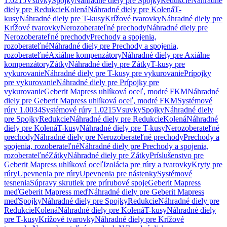
1.0215
Vsuvky
Spojky
Náhradné diely pre Spojky
Redukcie
Náhradné
diely pre Redukcie
Kolená
Náhradné diely pre Kolená
T-
kusy
Náhradné diely pre T-kusy
Krížové tvarovky
Náhradné diely pre
Krížové tvarovky
Nerozoberateľné prechody
Náhradné diely pre
Nerozoberateľné prechody
Prechody a spojenia,
rozoberateľné
Náhradné diely pre Prechody a spojenia,
rozoberateľné
Axiálne kompenzátory
Náhradné diely pre Axiálne
kompenzátory
Zátky
Náhradné diely pre Zátky
T-kusy pre
vykurovanie
Náhradné diely pre T-kusy pre vykurovanie
Prípojky
pre vykurovanie
Náhradné diely pre Prípojky pre
vykurovanie
Geberit Mapress uhlíková oceľ, modré FKM
Náhradné
diely pre Geberit Mapress uhlíková oceľ, modré FKM
Systémové
rúry 1.0034
Systémové rúry 1.0215
Vsuvky
Spojky
Náhradné diely
pre Spojky
Redukcie
Náhradné diely pre Redukcie
Kolená
Náhradné
diely pre Kolená
T-kusy
Náhradné diely pre T-kusy
Nerozoberateľné
prechody
Náhradné diely pre Nerozoberateľné prechody
Prechody a
spojenia, rozoberateľné
Náhradné diely pre Prechody a spojenia,
rozoberateľné
Zátky
Náhradné diely pre Zátky
Príslušenstvo pre
Geberit Mapress uhlíková oceľ
Izolácia pre rúry a tvarovky
Kryty pre
rúry
Upevnenia pre rúry
Upevnenia pre nástenky
Systémové
tesnenia
Súpravy skrutiek pre prírubové spoje
Geberit Mapress
meď
Geberit Mapress meď
Náhradné diely pre Geberit Mapress
meď
Spojky
Náhradné diely pre Spojky
Redukcie
Náhradné diely pre
Redukcie
Kolená
Náhradné diely pre Kolená
T-kusy
Náhradné diely
pre T-kusy
Krížové tvarovky
Náhradné diely pre Krížové