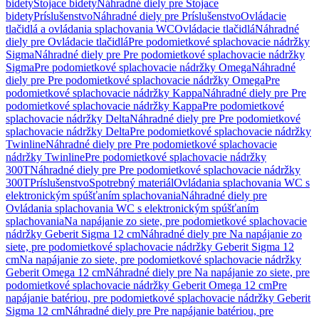
bidety
Stojace bidety
Náhradné diely pre Stojace
bidety
Príslušenstvo
Náhradné diely pre Príslušenstvo
Ovládacie
tlačidlá a ovládania splachovania WC
Ovládacie tlačidlá
Náhradné
diely pre Ovládacie tlačidlá
Pre podomietkové splachovacie nádržky
Sigma
Náhradné diely pre Pre podomietkové splachovacie nádržky
Sigma
Pre podomietkové splachovacie nádržky Omega
Náhradné
diely pre Pre podomietkové splachovacie nádržky Omega
Pre
podomietkové splachovacie nádržky Kappa
Náhradné diely pre Pre
podomietkové splachovacie nádržky Kappa
Pre podomietkové
splachovacie nádržky Delta
Náhradné diely pre Pre podomietkové
splachovacie nádržky Delta
Pre podomietkové splachovacie nádržky
Twinline
Náhradné diely pre Pre podomietkové splachovacie
nádržky Twinline
Pre podomietkové splachovacie nádržky
300T
Náhradné diely pre Pre podomietkové splachovacie nádržky
300T
Príslušenstvo
Spotrebný materiál
Ovládania splachovania WC s
elektronickým spúšťaním splachovania
Náhradné diely pre
Ovládania splachovania WC s elektronickým spúšťaním
splachovania
Na napájanie zo siete, pre podomietkové splachovacie
nádržky Geberit Sigma 12 cm
Náhradné diely pre Na napájanie zo
siete, pre podomietkové splachovacie nádržky Geberit Sigma 12
cm
Na napájanie zo siete, pre podomietkové splachovacie nádržky
Geberit Omega 12 cm
Náhradné diely pre Na napájanie zo siete, pre
podomietkové splachovacie nádržky Geberit Omega 12 cm
Pre
napájanie batériou, pre podomietkové splachovacie nádržky Geberit
Sigma 12 cm
Náhradné diely pre Pre napájanie batériou, pre