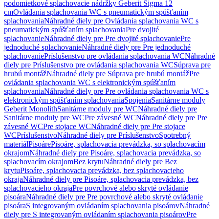
podomietkové splachovacie nádržky Geberit Sigma 12
cm
Ovládania splachovania WC s pneumatickým spúšťaním
splachovania
Náhradné diely pre Ovládania splachovania WC s
pneumatickým spúšťaním splachovania
Pre dvojité
splachovanie
Náhradné diely pre Pre dvojité splachovanie
Pre
jednoduché splachovanie
Náhradné diely pre Pre jednoduché
splachovanie
Príslušenstvo pre ovládania splachovania WC
Náhradné
diely pre Príslušenstvo pre ovládania splachovania WC
Súprava pre
hrubú montáž
Náhradné diely pre Súprava pre hrubú montáž
Pre
ovládania splachovania WC s elektronickým spúšťaním
splachovania
Náhradné diely pre Pre ovládania splachovania WC s
elektronickým spúšťaním splachovania
Spojenia
Sanitárne moduly
Geberit Monolith
Sanitárne moduly pre WC
Náhradné diely pre
Sanitárne moduly pre WC
Pre závesné WC
Náhradné diely pre Pre
závesné WC
Pre stojace WC
Náhradné diely pre Pre stojace
WC
Príslušenstvo
Náhradné diely pre Príslušenstvo
Spotrebný
materiál
Pisoáre
Pisoáre, splachovacia prevádzka, so splachovacím
okrajom
Náhradné diely pre Pisoáre, splachovacia prevádzka, so
splachovacím okrajom
Bez krytu
Náhradné diely pre Bez
krytu
Pisoáre, splachovacia prevádzka, bez splachovacieho
okraja
Náhradné diely pre Pisoáre, splachovacia prevádzka, bez
splachovacieho okraja
Pre povrchové alebo skryté ovládanie
pisoára
Náhradné diely pre Pre povrchové alebo skryté ovládanie
pisoára
S integrovaným ovládaním splachovania pisoárov
Náhradné
diely pre S integrovaným ovládaním splachovania pisoárov
Pre