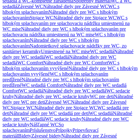
sedadlá a WC-kompletné zariadenia
Spotrebný materiál
WC a WC
sedadlá
Závesné WC
Náhradné diely pre Závesné WC
WC s
hlbokým splachovaním
Náhradné diely pre WC s hlbokým
splachovaním
Stojace WC
Náhradné diely pre Stojace WC
WC s
hlbokým splachovaním pre splachovaciu nádržku umiestnenú na
WC mise
Náhradné diely pre WC s hlbokým splachovaním pre
splachovaciu nádržku umiestnenú na WC mise
WC s hlbokým
splachovaním
Náhradné diely pre WC s hlbokým
splachovaním
Nadomietkové splachovacie nádržky pre WC, zo
sanitárnej keramiky
Umiestnené na WC mise
WC sedadlá
Náhradné
diely pre WC sedadlá
WC sedadlá
Náhradné diely pre WC
sedadlá
WC Comfort
Náhradné diely pre WC Comfort
WC s
hlbokým splachovaním vyvýšené
Náhradné diely pre WC s hlbokým
splachovaním vyvýšené
WC s hlbokým splachovaním
predĺžené
Náhradné diely pre WC s hlbokým splachovaním
predĺžené
WC sedadlá Comfort
Náhradné diely pre WC sedadlá
Comfort
WC sedadlá
Náhradné diely pre WC sedadlá
WC sedacie
kruhy
Náhradné diely pre WC sedacie kruhy
WC pre deti
Náhradné
diely pre WC pre deti
Závesné WC
Náhradné diely pre Závesné
WC
Stojace WC
Náhradné diely pre Stojace WC
WC sedadlá pre
deti
Náhradné diely pre WC sedadlá pre deti
WC sedadlá
Náhradné
diely pre WC sedadlá
WC sedacie kruhy
Náhradné diely pre WC
sedacie kruhy
Nášľapné WC
So
splachovaním
Príslušenstvo
Prípojky
Pripevňovací
materiál
Bidety
Závesné bidety
Náhradné diely pre Závesné