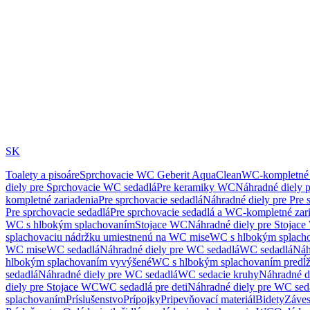
SK
Toalety a pisoáre
Sprchovacie WC Geberit AquaClean
WC-kompletné 
diely pre Sprchovacie WC sedadlá
Pre keramiky WC
Náhradné diely 
kompletné zariadenia
Pre sprchovacie sedadlá
Náhradné diely pre Pre 
Pre sprchovacie sedadlá
Pre sprchovacie sedadlá a WC-kompletné zar
WC s hlbokým splachovaním
Stojace WC
Náhradné diely pre Stojac
splachovaciu nádržku umiestnenú na WC mise
WC s hlbokým splach
WC mise
WC sedadlá
Náhradné diely pre WC sedadlá
WC sedadlá
Náh
hlbokým splachovaním vyvýšené
WC s hlbokým splachovaním predĺ
sedadlá
Náhradné diely pre WC sedadlá
WC sedacie kruhy
Náhradné d
diely pre Stojace WC
WC sedadlá pre deti
Náhradné diely pre WC seda
splachovaním
Príslušenstvo
Prípojky
Pripevňovací materiál
Bidety
Záves