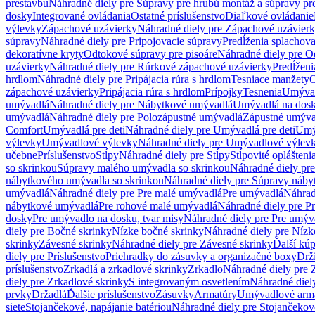
prestavbu
Náhradné diely pre Súpravy pre hrubú montáž a súpravy pr
dosky
Integrované ovládania
Ostatné príslušenstvo
Diaľkové ovládanie
výlevky
Zápachové uzávierky
Náhradné diely pre Zápachové uzávier
súpravy
Náhradné diely pre Pripojovacie súpravy
Predĺženia splachov
dekoratívne kryty
Odtokové súpravy pre pisoáre
Náhradné diely pre O
uzávierky
Náhradné diely pre Rúrkové zápachové uzávierky
Predĺženi
hrdlom
Náhradné diely pre Pripájacia rúra s hrdlom
Tesniace manžety
O
zápachové uzávierky
Pripájacia rúra s hrdlom
Prípojky
Tesnenia
Umývac
umývadlá
Náhradné diely pre Nábytkové umývadlá
Umývadlá na dos
umývadlá
Náhradné diely pre Polozápustné umývadlá
Zápustné umýva
Comfort
Umývadlá pre deti
Náhradné diely pre Umývadlá pre deti
Umý
výlevky
Umývadlové výlevky
Náhradné diely pre Umývadlové výlev
učebne
Príslušenstvo
Stĺpy
Náhradné diely pre Stĺpy
Stĺpovité oplášteni
so skrinkou
Súpravy malého umývadla so skrinkou
Náhradné diely pr
nábytkového umývadla so skrinkou
Náhradné diely pre Súpravy náby
umývadlá
Náhradné diely pre Pre malé umývadlá
Pre umývadlá
Náhrad
nábytkové umývadlá
Pre rohové malé umývadlá
Náhradné diely pre P
dosky
Pre umývadlo na dosku, tvar misy
Náhradné diely pre Pre umýva
diely pre Bočné skrinky
Nízke bočné skrinky
Náhradné diely pre Nízk
skrinky
Závesné skrinky
Náhradné diely pre Závesné skrinky
Ďalší kú
diely pre Príslušenstvo
Priehradky do zásuvky a organizačné boxy
Drži
príslušenstvo
Zrkadlá a zrkadlové skrinky
Zrkadlo
Náhradné diely pre 
diely pre Zrkadlové skrinky
S integrovaným osvetlením
Náhradné diel
prvky
Držadlá
Ďalšie príslušenstvo
Zásuvky
Armatúry
Umývadlové arm
siete
Stojančekové, napájanie batériou
Náhradné diely pre Stojančekové