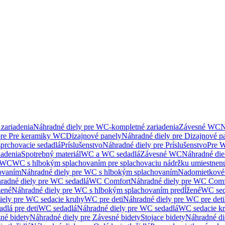
zariadenia
Náhradné diely pre WC-kompletné zariadenia
Závesné WC
N
pre Pre keramiky WC
Dizajnové panely
Náhradné diely pre Dizajnové p
sprchovacie sedadlá
Príslušenstvo
Náhradné diely pre Príslušenstvo
Pre W
iadenia
Spotrebný materiál
WC a WC sedadlá
Závesné WC
Náhradné di
e WC
WC s hlbokým splachovaním pre splachovaciu nádržku umiestne
ovaním
Náhradné diely pre WC s hlbokým splachovaním
Nadomietkové 
radné diely pre WC sedadlá
WC Comfort
Náhradné diely pre WC Comf
žené
Náhradné diely pre WC s hlbokým splachovaním predĺžené
WC sed
iely pre WC sedacie kruhy
WC pre deti
Náhradné diely pre WC pre deti
dlá pre deti
WC sedadlá
Náhradné diely pre WC sedadlá
WC sedacie k
né bidety
Náhradné diely pre Závesné bidety
Stojace bidety
Náhradné die