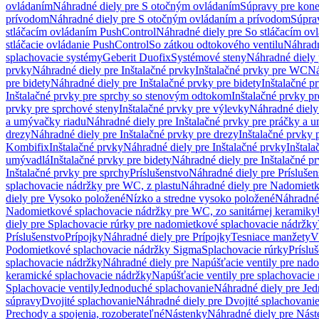
ovládaním
Náhradné diely pre S otočným ovládaním
Súpravy pre kone
prívodom
Náhradné diely pre S otočným ovládaním a prívodom
Súpra
stláčacím ovládaním PushControl
Náhradné diely pre So stláčacím o
stláčacie ovládanie PushControl
So zátkou odtokového ventilu
Náhradn
splachovacie systémy
Geberit Duofix
Systémové steny
Náhradné diely 
prvky
Náhradné diely pre Inštalačné prvky
Inštalačné prvky pre WC
Ná
pre bidety
Náhradné diely pre Inštalačné prvky pre bidety
Inštalačné p
Inštalačné prvky pre sprchy so stenovým odtokom
Inštalačné prvky pr
prvky pre sprchové steny
Inštalačné prvky pre výlevky
Náhradné diely
a umývačky riadu
Náhradné diely pre Inštalačné prvky pre práčky a 
drezy
Náhradné diely pre Inštalačné prvky pre drezy
Inštalačné prvky 
Kombifix
Inštalačné prvky
Náhradné diely pre Inštalačné prvky
Inštal
umývadlá
Inštalačné prvky pre bidety
Náhradné diely pre Inštalačné pr
Inštalačné prvky pre sprchy
Príslušenstvo
Náhradné diely pre Príslušen
splachovacie nádržky pre WC, z plastu
Náhradné diely pre Nadomietk
diely pre Vysoko položené
Nízko a stredne vysoko položené
Náhradné 
Nadomietkové splachovacie nádržky pre WC, zo sanitárnej keramiky
diely pre Splachovacie rúrky pre nadomietkové splachovacie nádržky
Príslušenstvo
Prípojky
Náhradné diely pre Prípojky
Tesniace manžety
V
Podomietkové splachovacie nádržky Sigma
Splachovacie rúrky
Príslu
splachovacie nádržky
Náhradné diely pre Napúšťacie ventily pre nad
keramické splachovacie nádržky
Napúšťacie ventily pre splachovacie
Splachovacie ventily
Jednoduché splachovanie
Náhradné diely pre Je
súpravy
Dvojité splachovanie
Náhradné diely pre Dvojité splachovani
Prechody a spojenia, rozoberateľné
Nástenky
Náhradné diely pre Nás