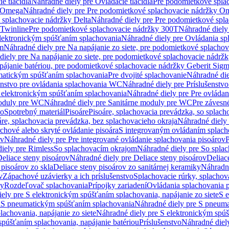
e tlačidlá
Náhradné diely pre Ovládacie tlačidlá
Pre podomietkové spla
y Omega
Náhradné diely pre Pre podomietkové splachovacie nádržky O
 splachovacie nádržky Delta
Náhradné diely pre Pre podomietkové spla
 Twinline
Pre podomietkové splachovacie nádržky 300T
Náhradné diely
lektronickým spúšťaním splachovania
Náhradné diely pre Ovládania s
cm
Náhradné diely pre Na napájanie zo siete, pre podomietkové splacho
diely pre Na napájanie zo siete, pre podomietkové splachovacie nádr
apájanie batériou, pre podomietkové splachovacie nádržky Geberit Sig
matickým spúšťaním splachovania
Pre dvojité splachovanie
Náhradné die
enstvo pre ovládania splachovania WC
Náhradné diely pre Príslušenstv
 elektronickým spúšťaním splachovania
Náhradné diely pre Pre ovláda
oduly pre WC
Náhradné diely pre Sanitárne moduly pre WC
Pre záves
vo
Spotrebný materiál
Pisoáre
Pisoáre, splachovacia prevádzka, so splac
áre, splachovacia prevádzka, bez splachovacieho okraja
Náhradné diely 
chové alebo skryté ovládanie pisoára
S integrovaným ovládaním splach
ov
Náhradné diely pre Pre integrované ovládanie splachovania pisoárov
P
iely pre Rimless
So splachovacím okrajom
Náhradné diely pre So spla
eliace steny pisoárov
Náhradné diely pre Deliace steny pisoárov
Deliac
 pisoárov zo skla
Deliace steny pisoárov zo sanitárnej keramiky
Náhradné
v
Zápachové uzávierky a ich príslušenstvo
Splachovacie rúrky, splachov
ly
Rozdeľovač splachovania
Prípojky zariadení
Ovládania splachovania 
ely pre S elektronickým spúšťaním splachovania, napájanie zo siete
S e
u
S pneumatickým spúšťaním splachovania
Náhradné diely pre S pneum
achovania, napájanie zo siete
Náhradné diely pre S elektronickým spúš
spúšťaním splachovania, napájanie batériou
Príslušenstvo
Náhradné diely