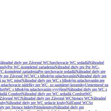
áhradné diely pre Závesné WC
Sprchovacie WC sedadlá
Náhradné
anely
Pre WC-kompletné zariadenia
Náhradné diely pre Pre WC-
C-kompletné zariadenia
Pre sprchovacie sedadlá
Náhradné diely pre
ely pre Závesné WC
WC s hlbokým splachovaním
Náhradné diely pre
nú na WC mise
Náhradné diely pre WC s hlbokým splachovaním pre
splachovacie nádržky pre WC, zo sanitárnej keramiky
Umiestnené na
ort
WC s hlbokým splachovaním vyvýšené
Náhradné diely pre WC s
adlá Comfort
Náhradné diely pre WC sedadlá Comfort
WC
Závesné WC
Náhradné diely pre Závesné WC
Stojace WC
Náhradné
ruhy
Náhradné diely pre WC sedacie kruhy
Nášľapné WC
So
ly pre Stojace bidety
Príslušenstvo
Náhradné diely pre