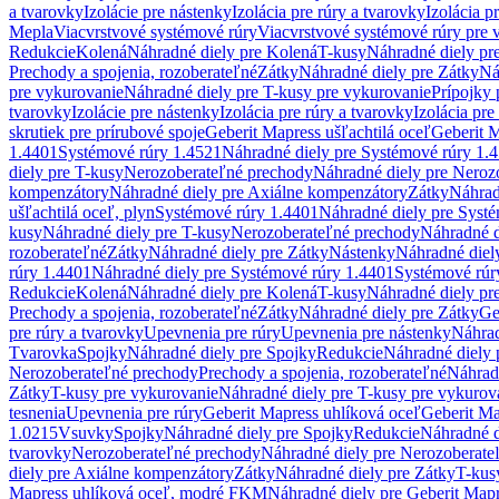
a tvarovky
Izolácie pre nástenky
Izolácia pre rúry a tvarovky
Izolácia p
Mepla
Viacvrstvové systémové rúry
Viacvrstvové systémové rúry pre 
Redukcie
Kolená
Náhradné diely pre Kolená
T-kusy
Náhradné diely pr
Prechody a spojenia, rozoberateľné
Zátky
Náhradné diely pre Zátky
Ná
pre vykurovanie
Náhradné diely pre T-kusy pre vykurovanie
Prípojky 
tvarovky
Izolácie pre nástenky
Izolácia pre rúry a tvarovky
Izolácia pre
skrutiek pre prírubové spoje
Geberit Mapress ušľachtilá oceľ
Geberit M
1.4401
Systémové rúry 1.4521
Náhradné diely pre Systémové rúry 1.
diely pre T-kusy
Nerozoberateľné prechody
Náhradné diely pre Neroz
kompenzátory
Náhradné diely pre Axiálne kompenzátory
Zátky
Náhrad
ušľachtilá oceľ, plyn
Systémové rúry 1.4401
Náhradné diely pre Syst
kusy
Náhradné diely pre T-kusy
Nerozoberateľné prechody
Náhradné d
rozoberateľné
Zátky
Náhradné diely pre Zátky
Nástenky
Náhradné diel
rúry 1.4401
Náhradné diely pre Systémové rúry 1.4401
Systémové rúr
Redukcie
Kolená
Náhradné diely pre Kolená
T-kusy
Náhradné diely pr
Prechody a spojenia, rozoberateľné
Zátky
Náhradné diely pre Zátky
Ge
pre rúry a tvarovky
Upevnenia pre rúry
Upevnenia pre nástenky
Náhrad
Tvarovka
Spojky
Náhradné diely pre Spojky
Redukcie
Náhradné diely 
Nerozoberateľné prechody
Prechody a spojenia, rozoberateľné
Náhradn
Zátky
T-kusy pre vykurovanie
Náhradné diely pre T-kusy pre vykurov
tesnenia
Upevnenia pre rúry
Geberit Mapress uhlíková oceľ
Geberit Ma
1.0215
Vsuvky
Spojky
Náhradné diely pre Spojky
Redukcie
Náhradné d
tvarovky
Nerozoberateľné prechody
Náhradné diely pre Nerozoberate
diely pre Axiálne kompenzátory
Zátky
Náhradné diely pre Zátky
T-kus
Mapress uhlíková oceľ, modré FKM
Náhradné diely pre Geberit Map