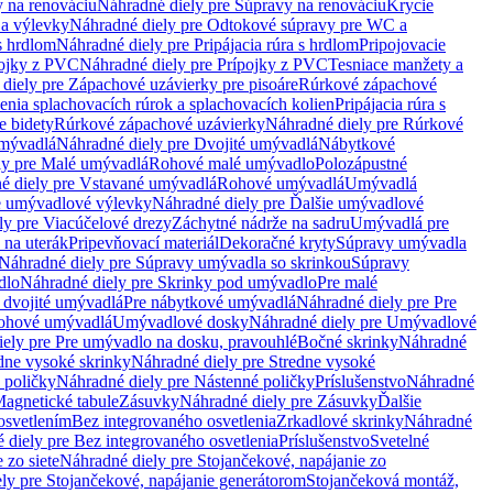
 na renováciu
Náhradné diely pre Súpravy na renováciu
Krycie
a výlevky
Náhradné diely pre Odtokové súpravy pre WC a
 s hrdlom
Náhradné diely pre Pripájacia rúra s hrdlom
Pripojovacie
ojky z PVC
Náhradné diely pre Prípojky z PVC
Tesniace manžety a
diely pre Zápachové uzávierky pre pisoáre
Rúrkové zápachové
enia splachovacích rúrok a splachovacích kolien
Pripájacia rúra s
e bidety
Rúrkové zápachové uzávierky
Náhradné diely pre Rúrkové
umývadlá
Náhradné diely pre Dvojité umývadlá
Nábytkové
ly pre Malé umývadlá
Rohové malé umývadlo
Polozápustné
é diely pre Vstavané umývadlá
Rohové umývadlá
Umývadlá
e umývadlové výlevky
Náhradné diely pre Ďalšie umývadlové
ly pre Viacúčelové drezy
Záchytné nádrže na sadru
Umývadlá pre
 na uterák
Pripevňovací materiál
Dekoračné kryty
Súpravy umývadla
Náhradné diely pre Súpravy umývadla so skrinkou
Súpravy
dlo
Náhradné diely pre Skrinky pod umývadlo
Pre malé
 dvojité umývadlá
Pre nábytkové umývadlá
Náhradné diely pre Pre
rohové umývadlá
Umývadlové dosky
Náhradné diely pre Umývadlové
ely pre Pre umývadlo na dosku, pravouhlé
Bočné skrinky
Náhradné
dne vysoké skrinky
Náhradné diely pre Stredne vysoké
 poličky
Náhradné diely pre Nástenné poličky
Príslušenstvo
Náhradné
agnetické tabule
Zásuvky
Náhradné diely pre Zásuvky
Ďalšie
osvetlením
Bez integrovaného osvetlenia
Zrkadlové skrinky
Náhradné
 diely pre Bez integrovaného osvetlenia
Príslušenstvo
Svetelné
 zo siete
Náhradné diely pre Stojančekové, napájanie zo
ly pre Stojančekové, napájanie generátorom
Stojančeková montáž,