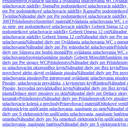
Príslušenstvo
Ovládacie tlačidlá a ovládania splachovania WC
Ovládaci
splachovacie nádržky Sigma
Pre podomietkové splachovacie nádržk
pre Pre podomietkové splachovacie nádržky Kappa
Pre podomietkové
Twinline
Náhradné diely pre Pre podomietkové splachovacie nádržky
300T
Príslušenstvo
Spotrebný materiál
Ovládania splachovania WC s e
zo siete, pre podomietkové splachovacie nádržky Geberit Sigma 12 
podomietkové splachovacie nádržky Geberit Omega 12 cm
Náhradné 
splachovacie nádržky Geberit Sigma 12 cm
Náhradné diely pre Pre n
splachovania
Náhradné diely pre Ovládania splachovania WC s pneu
splachovanie
Náhradné diely pre Pre jednoduché splachovanie
Prísluš
diely pre Súprava pre hrubú montáž
Pre ovládania splachovania WC s
splachovania
Spojenia
Sanitárne moduly Geberit Monolith
Sanitárne m
diely pre Pre stojace WC
Príslušenstvo
Náhradné diely pre Príslušenst
so splachovacím okrajom
Bez krytu
Náhradné diely pre Bez krytu
Piso
povrchové alebo skryté ovládanie pisoára
Náhradné diely pre Pre povr
splachovania pisoárov
Pre integrované ovládanie splachovania pisoár
Pisoáre, splachovacia prevádzka, s krytom/pre kryt
Rimless
Náhradné d
Pisoáre, bezvodná prevádzka
Bez krytu
Náhradné diely pre Bez krytu
D
plastu
Deliace steny pisoárov zo skla
Náhradné diely pre Deliace steny
keramiky
Príslušenstvo
Náhradné diely pre Príslušenstvo
Kryty pisoáro
splachovacie kolená a prechody
Pripevňovací materiál
Odtokové venti
elektronickým spúšťaním splachovania, napájanie zo siete
Náhradné di
diely pre S elektronickým spúšťaním splachovania, napájanie batério
omietku
Náhradné diely pre Na omietku
S elektronickým spúšťaním spl
splachovania, napájanie batériou
Náhradné diely pre S elektronickým 