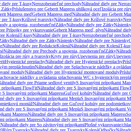
 diely pre T-kusy
Nerozoberateľné prechody
Náhradné diely pre Neroz
e Zátky
Príslušenstvo pre Geberit Mapress uhlíková oceľ
Izolácia pre rúr
erit Mapress meď
Geberit Mapress meď
Náhradné diely pre Geberit Ma
 pre T-kusy
Krížové tvarovky
Náhradné diely pre Krížové tvarovky
Ner
ody a spojenia, rozoberateľné
Zátky
Náhradné diely pre Zátky
Nástenk
pre Prípojky pre vykurovanie
Geberit Mapress meď, plyn
Náhradné diel
pre Kolená
T-kusy
Náhradné diely pre T-kusy
Nerozoberateľné prechod
Zátky
Náhradné diely pre Zátky
Nástenky
Náhradné diely pre Nástenky
G
ie
Náhradné diely pre Redukcie
Kolená
Náhradné diely pre Kolená
T-kus
né
Náhradné diely pre Prechody a spojenia, rozoberateľné
Zátky
Náhradn
Izolácia pre rúry a tvarovky
Kryty pre rúry
Upevnenia pre rúry
Upevneni
rit
Hygienické preplachy
Náhradné diely pre Hygienické preplachy
Prís
ckým prepláchnutím
Náhradné diely pre Splachovacie nádržky a ovláda
ované moduly
Náhradné diely pre Hygienické montované moduly
Prísl
plachovacie nádržky a ovládania splachovania WC s hygienickým prepl
áhradné diely pre Priame sedlové ventily
S lisovanými prípojkami Map
 prípojkami FlowFit
Náhradné diely pre S lisovanými prípojkami FlowF
e S lisovanými prípojkami Mapress
Guľové kohúty
Náhradné diely pre
né diely pre S lisovanými prípojkami Mepla
S lisovanými prípojkami M
omietkovú montáž
Náhradné diely pre Guľové kohúty pre podomietkov
né diely pre S lisovanými prípojkami Mepla
S lisovanými prípojkami V
ojkami Mapress
Náhradné diely pre S lisovanými prípojkami Mapress
So
ými prípojkami Mapress
Náhradné diely pre S lisovanými prípojkami Ma
i
Náhradné diely pre So závitovými prípojkami
Plošné vykurovanie/chla
20
Rúry
Tvarovky
Náhradné diely pre Tvarovky
Kolená
Odbočky
Náhradn