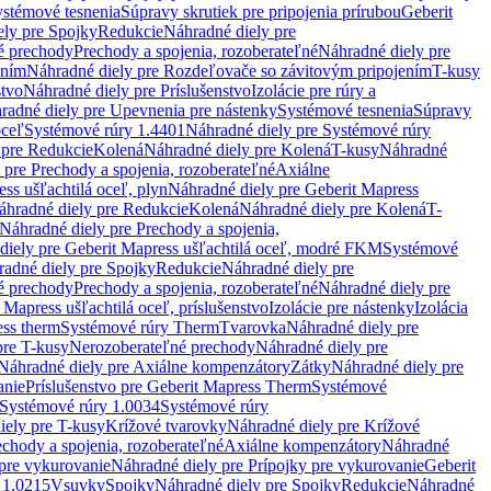
stémové tesnenia
Súpravy skrutiek pre pripojenia prírubou
Geberit
ely pre Spojky
Redukcie
Náhradné diely pre
é prechody
Prechody a spojenia, rozoberateľné
Náhradné diely pre
ením
Náhradné diely pre Rozdeľovače so závitovým pripojením
T-kusy
stvo
Náhradné diely pre Príslušenstvo
Izolácie pre rúry a
radné diely pre Upevnenia pre nástenky
Systémové tesnenia
Súpravy
oceľ
Systémové rúry 1.4401
Náhradné diely pre Systémové rúry
 pre Redukcie
Kolená
Náhradné diely pre Kolená
T-kusy
Náhradné
 pre Prechody a spojenia, rozoberateľné
Axiálne
ss ušľachtilá oceľ, plyn
Náhradné diely pre Geberit Mapress
áhradné diely pre Redukcie
Kolená
Náhradné diely pre Kolená
T-
Náhradné diely pre Prechody a spojenia,
diely pre Geberit Mapress ušľachtilá oceľ, modré FKM
Systémové
adné diely pre Spojky
Redukcie
Náhradné diely pre
é prechody
Prechody a spojenia, rozoberateľné
Náhradné diely pre
 Mapress ušľachtilá oceľ, príslušenstvo
Izolácie pre nástenky
Izolácia
ess therm
Systémové rúry Therm
Tvarovka
Náhradné diely pre
pre T-kusy
Nerozoberateľné prechody
Náhradné diely pre
Náhradné diely pre Axiálne kompenzátory
Zátky
Náhradné diely pre
anie
Príslušenstvo pre Geberit Mapress Therm
Systémové
Systémové rúry 1.0034
Systémové rúry
iely pre T-kusy
Krížové tvarovky
Náhradné diely pre Krížové
echody a spojenia, rozoberateľné
Axiálne kompenzátory
Náhradné
 pre vykurovanie
Náhradné diely pre Prípojky pre vykurovanie
Geberit
 1.0215
Vsuvky
Spojky
Náhradné diely pre Spojky
Redukcie
Náhradné