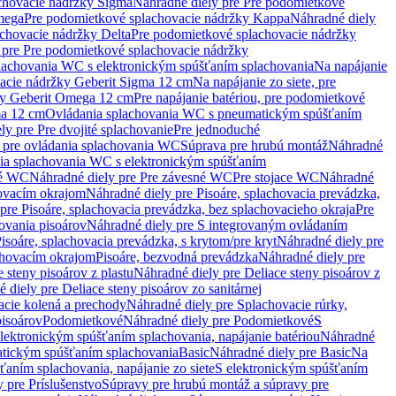
chovacie nádržky Sigma
Náhradné diely pre Pre podomietkové
mega
Pre podomietkové splachovacie nádržky Kappa
Náhradné diely
chovacie nádržky Delta
Pre podomietkové splachovacie nádržky
 pre Pre podomietkové splachovacie nádržky
plachovania WC s elektronickým spúšťaním splachovania
Na napájanie
vacie nádržky Geberit Sigma 12 cm
Na napájanie zo siete, pre
žky Geberit Omega 12 cm
Pre napájanie batériou, pre podomietkové
ma 12 cm
Ovládania splachovania WC s pneumatickým spúšťaním
ly pre Pre dvojité splachovanie
Pre jednoduché
o pre ovládania splachovania WC
Súprava pre hrubú montáž
Náhradné
nia splachovania WC s elektronickým spúšťaním
né WC
Náhradné diely pre Pre závesné WC
Pre stojace WC
Náhradné
hovacím okrajom
Náhradné diely pre Pisoáre, splachovacia prevádzka,
pre Pisoáre, splachovacia prevádzka, bez splachovacieho okraja
Pre
ovania pisoárov
Náhradné diely pre S integrovaným ovládaním
isoáre, splachovacia prevádzka, s krytom/pre kryt
Náhradné diely pre
chovacím okrajom
Pisoáre, bezvodná prevádzka
Náhradné diely pre
e steny pisoárov z plastu
Náhradné diely pre Deliace steny pisoárov z
 diely pre Deliace steny pisoárov zo sanitárnej
acie kolená a prechody
Náhradné diely pre Splachovacie rúrky,
pisoárov
Podomietkové
Náhradné diely pre Podomietkové
S
lektronickým spúšťaním splachovania, napájanie batériou
Náhradné
atickým spúšťaním splachovania
Basic
Náhradné diely pre Basic
Na
ťaním splachovania, napájanie zo siete
S elektronickým spúšťaním
 pre Príslušenstvo
Súpravy pre hrubú montáž a súpravy pre