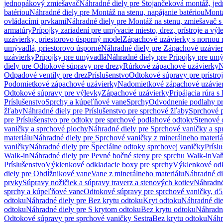
jednopákový zmiešavač
Náhradné diely pre Stojančeková montáž, je
batériou
Náhradné diely pre Montáž na stenu, napájanie batériou
Montá
ovládacími prvkami
Náhradné diely pre Montáž na stenu, zmiešavač 
armatúry
Prípojky zariadení pre umývacie miesto, drez, prístroje a výl
uzávierky, priestorovo úsporný model
Zápachové uzávierky s nornou 
umývadlá, priestorovo úsporné
Náhradné diely pre Zápachové uzávier
uzávierky
Prípojky pre umývadlá
Náhradné diely pre Prípojky pre um
diely pre Odtokové súpravy pre drezy
Rúrkové zápachové uzávierky
N
Odpadové ventily pre drez
Príslušenstvo
Odtokové súpravy pre prístro
Podomietkové zápachové uzávierky
Nadomietkové zápachové uzávie
Odtokové súpravy pre výlevky
Zápachové uzávierky
Pripájacia rúra s
Príslušenstvo
Sprchy a kúpeľňové vane
Sprchy
Odvodnenie podlahy pr
žľaby
Náhradné diely pre Príslušenstvo pre sprchové žľaby
Sprchové 
pre Príslušenstvo pre odtoky pre sprchové podlahové odtoky
Stenové 
vaničky a sprchové plochy
Náhradné diely pre Sprchové vaničky a sp
materiálu
Náhradné diely pre Sprchové vaničky z minerálneho materiá
vaničky
Náhradné diely pre Špeciálne odtoky sprchovej vaničky
Prísl
Walk-in
Náhradné diely pre Pevné bočné steny pre sprchu Walk-in
Vaň
Príslušenstvo
Výklenkové odkladacie boxy pre sprchy
Výklenkové odk
diely pre Obdĺžnikové vane
Vane z minerálneho materiálu
Náhradné di
prvky
Súpravy nožičiek a súpravy traverz a stenových kotiev
Náhradné 
sprchy a kúpeľňové vane
Odtokové súpravy pre sprchové vaničky, d
odtoku
Náhradné diely pre Bez krytu odtoku
Kryt odtoku
Náhradné die
odtoku
Náhradné diely pre S krytom odtoku
Bez krytu odtoku
Náhradné
Odtokové súpravy pre sprchové vaničky Sestra
Bez krytu odtoku
Náhr