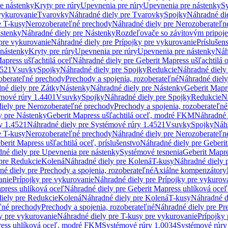
re nástenky
Kryty pre rúry
Upevnenia pre rúry
Upevnenia pre nástenky
Sy
vykurovanie
Tvarovky
Náhradné diely pre Tvarovky
Spojky
Náhradné di
e T-kusy
Nerozoberateľné prechody
Náhradné diely pre Nerozoberateľn
stenky
Náhradné diely pre Nástenky
Rozdeľovače so závitovým pripoj
pre vykurovanie
Náhradné diely pre Prípojky pre vykurovanie
Príslušen
 nástenky
Kryty pre rúry
Upevnenia pre rúry
Upevnenia pre nástenky
Náh
apress ušľachtilá oceľ
Náhradné diely pre Geberit Mapress ušľachtilá 
4521
Vsuvky
Spojky
Náhradné diely pre Spojky
Redukcie
Náhradné diely
oberateľné prechody
Prechody a spojenia, rozoberateľné
Náhradné diely
né diely pre Zátky
Nástenky
Náhradné diely pre Nástenky
Geberit Mapre
émové rúry 1.4401
Vsuvky
Spojky
Náhradné diely pre Spojky
Redukcie
N
iely pre Nerozoberateľné prechody
Prechody a spojenia, rozoberateľné
y pre Nástenky
Geberit Mapress ušľachtilá oceľ, modré FKM
Náhradné 
y 1.4521
Náhradné diely pre Systémové rúry 1.4521
Vsuvky
Spojky
Náhr
e T-kusy
Nerozoberateľné prechody
Náhradné diely pre Nerozoberateľn
berit Mapress ušľachtilá oceľ, príslušenstvo
Náhradné diely pre Geberit
né diely pre Upevnenia pre nástenky
Systémové tesnenia
Geberit Mapr
pre Redukcie
Kolená
Náhradné diely pre Kolená
T-kusy
Náhradné diely 
é diely pre Prechody a spojenia, rozoberateľné
Axiálne kompenzátory
anie
Prípojky pre vykurovanie
Náhradné diely pre Prípojky pre vykurov
press uhlíková oceľ
Náhradné diely pre Geberit Mapress uhlíková oceľ
iely pre Redukcie
Kolená
Náhradné diely pre Kolená
T-kusy
Náhradné d
ľné prechody
Prechody a spojenia, rozoberateľné
Náhradné diely pre Pr
y pre vykurovanie
Náhradné diely pre T-kusy pre vykurovanie
Prípojky
ress uhlíková oceľ, modré FKM
Systémové rúry 1.0034
Systémové rúry