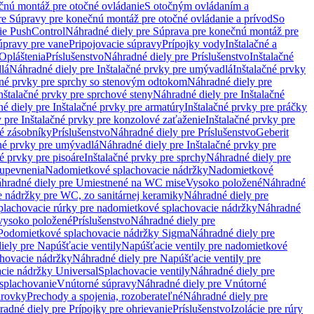
čnú montáž pre otočné ovládanie
S otočným ovládaním a
re Súpravy pre konečnú montáž pre otočné ovládanie a prívod
So
ie PushControl
Náhradné diely pre Súprava pre konečnú montáž pre
úpravy pre vane
Pripojovacie súpravy
Prípojky vody
Inštalačné a
Opláštenia
Príslušenstvo
Náhradné diely pre Príslušenstvo
Inštalačné
lá
Náhradné diely pre Inštalačné prvky pre umývadlá
Inštalačné prvky
čné prvky pre sprchy so stenovým odtokom
Náhradné diely pre
nštalačné prvky pre sprchové steny
Náhradné diely pre Inštalačné
é diely pre Inštalačné prvky pre armatúry
Inštalačné prvky pre práčky
 pre Inštalačné prvky pre konzolové zaťaženie
Inštalačné prvky pre
né zásobníky
Príslušenstvo
Náhradné diely pre Príslušenstvo
Geberit
čné prvky pre umývadlá
Náhradné diely pre Inštalačné prvky pre
é prvky pre pisoáre
Inštalačné prvky pre sprchy
Náhradné diely pre
 upevnenia
Nadomietkové splachovacie nádržky
Nadomietkové
hradné diely pre Umiestnené na WC mise
Vysoko položené
Náhradné
 nádržky pre WC, zo sanitárnej keramiky
Náhradné diely pre
plachovacie rúrky pre nadomietkové splachovacie nádržky
Náhradné
 vysoko položené
Príslušenstvo
Náhradné diely pre
Podomietkové splachovacie nádržky Sigma
Náhradné diely pre
iely pre Napúšťacie ventily
Napúšťacie ventily pre nadomietkové
chovacie nádržky
Náhradné diely pre Napúšťacie ventily pre
acie nádržky Universal
Splachovacie ventily
Náhradné diely pre
 splachovanie
Vnútorné súpravy
Náhradné diely pre Vnútorné
arovky
Prechody a spojenia, rozoberateľné
Náhradné diely pre
adné diely pre Prípojky pre ohrievanie
Príslušenstvo
Izolácie pre rúry