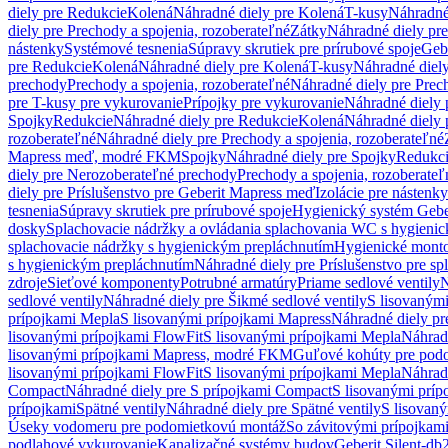
diely pre Redukcie
Kolená
Náhradné diely pre Kolená
T-kusy
Náhradné
diely pre Prechody a spojenia, rozoberateľné
Zátky
Náhradné diely pr
nástenky
Systémové tesnenia
Súpravy skrutiek pre prírubové spoje
Geb
pre Redukcie
Kolená
Náhradné diely pre Kolená
T-kusy
Náhradné diely
prechody
Prechody a spojenia, rozoberateľné
Náhradné diely pre Prech
pre T-kusy pre vykurovanie
Prípojky pre vykurovanie
Náhradné diely 
Spojky
Redukcie
Náhradné diely pre Redukcie
Kolená
Náhradné diely 
rozoberateľné
Náhradné diely pre Prechody a spojenia, rozoberateľné
Mapress meď, modré FKM
Spojky
Náhradné diely pre Spojky
Redukc
diely pre Nerozoberateľné prechody
Prechody a spojenia, rozoberateľ
diely pre Príslušenstvo pre Geberit Mapress meď
Izolácie pre nástenky
tesnenia
Súpravy skrutiek pre prírubové spoje
Hygienický systém Gebe
dosky
Splachovacie nádržky a ovládania splachovania WC s hygieni
splachovacie nádržky s hygienickým prepláchnutím
Hygienické mont
s hygienickým prepláchnutím
Náhradné diely pre Príslušenstvo pre s
zdroje
Sieťové komponenty
Potrubné armatúry
Priame sedlové ventily
N
sedlové ventily
Náhradné diely pre Šikmé sedlové ventily
S lisovanými
prípojkami Mepla
S lisovanými prípojkami Mapress
Náhradné diely pr
lisovanými prípojkami FlowFit
S lisovanými prípojkami Mepla
Náhrad
lisovanými prípojkami Mapress, modré FKM
Guľové kohúty pre pod
lisovanými prípojkami FlowFit
S lisovanými prípojkami Mepla
Náhrad
Compact
Náhradné diely pre S prípojkami Compact
S lisovanými príp
prípojkami
Spätné ventily
Náhradné diely pre Spätné ventily
S lisovan
Úseky vodomeru pre podomietkovú montáž
So závitovými prípojkam
podlahové vykurovanie
Kanalizačné systémy budov
Geberit Silent-db