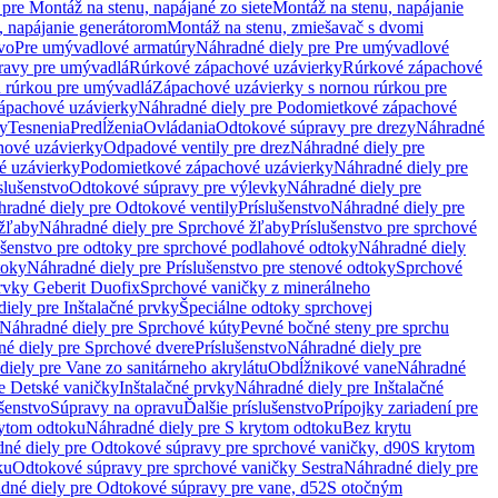
pre Montáž na stenu, napájané zo siete
Montáž na stenu, napájanie
, napájanie generátorom
Montáž na stenu, zmiešavač s dvomi
vo
Pre umývadlové armatúry
Náhradné diely pre Pre umývadlové
ravy pre umývadlá
Rúrkové zápachové uzávierky
Rúrkové zápachové
u rúrkou pre umývadlá
Zápachové uzávierky s nornou rúrkou pre
ápachové uzávierky
Náhradné diely pre Podomietkové zápachové
ky
Tesnenia
Predĺženia
Ovládania
Odtokové súpravy pre drezy
Náhradné
ové uzávierky
Odpadové ventily pre drez
Náhradné diely pre
é uzávierky
Podomietkové zápachové uzávierky
Náhradné diely pre
slušenstvo
Odtokové súpravy pre výlevky
Náhradné diely pre
radné diely pre Odtokové ventily
Príslušenstvo
Náhradné diely pre
žľaby
Náhradné diely pre Sprchové žľaby
Príslušenstvo pre sprchové
ušenstvo pre odtoky pre sprchové podlahové odtoky
Náhradné diely
toky
Náhradné diely pre Príslušenstvo pre stenové odtoky
Sprchové
prvky Geberit Duofix
Sprchové vaničky z minerálneho
iely pre Inštalačné prvky
Špeciálne odtoky sprchovej
Náhradné diely pre Sprchové kúty
Pevné bočné steny pre sprchu
é diely pre Sprchové dvere
Príslušenstvo
Náhradné diely pre
iely pre Vane zo sanitárneho akrylátu
Obdĺžnikové vane
Náhradné
e Detské vaničky
Inštalačné prvky
Náhradné diely pre Inštalačné
ušenstvo
Súpravy na opravu
Ďalšie príslušenstvo
Prípojky zariadení pre
ytom odtoku
Náhradné diely pre S krytom odtoku
Bez krytu
né diely pre Odtokové súpravy pre sprchové vaničky, d90
S krytom
ku
Odtokové súpravy pre sprchové vaničky Sestra
Náhradné diely pre
dné diely pre Odtokové súpravy pre vane, d52
S otočným