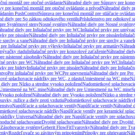
čnú montáž pre otočné ovládanie
Náhradné diely pre Súpravy pre kone
vy pre konečnú montáž pre otočné ovládanie a prívod
Náhradné diely p
vládaním PushControl
Súprava pre konečnú montáž pre stláčacie ovládan
é diely pre So zátkou odtokového ventilu
Príslušenstvo pre odtokové s
pre Systémové steny
Nosné systémy
Náhradné diely pre Nosné systémy
hradné diely pre Inštalačné prvky pre WC
Inštalačné prvky pre umývad
rvky pre pisoáre
Náhradné diely pre Inštalačné prvky pre pisoáre
Inštala
e sprchy a vane
Náhradné diely pre Inštalačné prvky pre sprchy a vane
I
 pre Inštalačné prvky pre výlevky
Inštalačné prvky pre armatúry
Náhradn
umývačky riadu
Inštalačné prvky pre konzolové zaťaženie
Náhradné diely
pre nástenné zásobníky
Náhradné diely pre Inštalačné prvky pre násten
ačné prvky pre WC
Náhradné diely pre Inštalačné prvky pre WC
Inštala
vky pre bidety
Inštalačné prvky pre pisoáre
Náhradné diely pre Inštalačn
stvo
Pre inštalačné prvky pre WC
Pre upevnenia
Náhradné diely pre Pre
ové splachovacie nádržky pre WC, z plastu
Umiestnené na WC mise
Ná
diely pre Nízko a stredne vysoko položené
Nadomietkové splachovacie
Umiestnené na WC mise
Náhradné diely pre Umiestnené na WC mise
S
Vysoko položené
Náhradné diely pre Vysoko položené
Nízko a stredne
suvky, ružice a diely proti vzdutiu
Podomietkové splachovacie nádržky
šenstvo
Napúšťacie a splachovacie ventily
Napúšťacie ventily
Náhradné d
omietkové splachovacie nádržky
Napúšťacie ventily pre keramické spla
 nádržky Universal
Náhradné diely pre Napúšťacie ventily pre splachov
dnoduché splachovanie
Dvojité splachovanie
Náhradné diely pre Dvojité
e
Zásobovacie systémy
Geberit FlowFit
Tvarovky
Náhradné diely pre Tv
tenky
Rozdeľovače so závitovým pripojením
Prípojky pre ohrievanie
Náhr