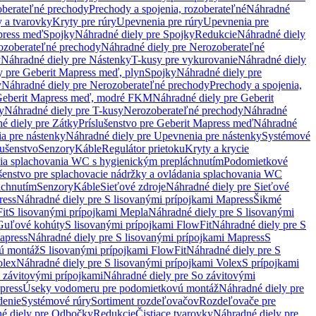
oberateľné prechody
Prechody a spojenia, rozoberateľné
Náhradné
y a tvarovky
Kryty pre rúry
Upevnenia pre rúry
Upevnenia pre
press meď
Spojky
Náhradné diely pre Spojky
Redukcie
Náhradné diely
ozoberateľné prechody
Náhradné diely pre Nerozoberateľné
y
Náhradné diely pre Nástenky
T-kusy pre vykurovanie
Náhradné diely
y pre Geberit Mapress meď, plyn
Spojky
Náhradné diely pre
y
Náhradné diely pre Nerozoberateľné prechody
Prechody a spojenia,
eberit Mapress meď, modré FKM
Náhradné diely pre Geberit
y
Náhradné diely pre T-kusy
Nerozoberateľné prechody
Náhradné
é diely pre Zátky
Príslušenstvo pre Geberit Mapress meď
Náhradné
a pre nástenky
Náhradné diely pre Upevnenia pre nástenky
Systémové
lušenstvo
Senzory
Káble
Regulátor prietoku
Kryty a krycie
nia splachovania WC s hygienickým prepláchnutím
Podomietkové
ušenstvo pre splachovacie nádržky a ovládania splachovania WC
áchnutím
Senzory
Káble
Sieťové zdroje
Náhradné diely pre Sieťové
ress
Náhradné diely pre S lisovanými prípojkami Mapress
Šikmé
it
S lisovanými prípojkami Mepla
Náhradné diely pre S lisovanými
 Guľové kohúty
S lisovanými prípojkami FlowFit
Náhradné diely pre S
apress
Náhradné diely pre S lisovanými prípojkami Mapress
S
ú montáž
S lisovanými prípojkami FlowFit
Náhradné diely pre S
olex
Náhradné diely pre S lisovanými prípojkami Volex
S prípojkami
 závitovými prípojkami
Náhradné diely pre So závitovými
press
Úseky vodomeru pre podomietkovú montáž
Náhradné diely pre
denie
Systémové rúry
Sortiment rozdeľovačov
Rozdeľovače pre
é diely pre Odbočky
Redukcie
Čistiace tvarovky
Náhradné diely pre