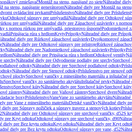
dnopákový zmiešavač
Montáž na stenu, napájané zo siete
Náhradné diely 
ž na stenu, napájanie generátorom
Náhradné diely pre Montáž na stenu
s dvomi ovládacími prvkami
Príslušenstvo
Náhradné diely pre Príslušenst
evku
Odtokové súpravy pre umývadlá
Náhradné diely pre Odtokové súp
rúrkou pre umývadlá
Náhradné diely pre Zápachové uzávierky s norno
ky s nornou rúrkou pre umývadlá, priestorovo úsporné
Podomietkové z
ývadlá
Pripájacia rúra s hrdlom
Kryty
Prípojky
Náhradné diely pre Prípoj
áhradné diely pre Rúrkové zápachové uzávierky
Dvojkomorové zápach
je
Náhradné diely pre Odtokové súpravy pre prístroje
Rúrkové zápachov
rky
Náhradné diely pre Nadomietkové zápachové uzávierky
Prípojky
Prí
 hrdlom
Náhradné diely pre Pripájacia rúra s hrdlom
Odtokové ventily
Náh
e sprchy
Náhradné diely pre Odvodnenie podlahy pre sprchy
Sprchové 
podlahové odtoky
Náhradné diely pre Sprchové podlahové odtoky
Prísl
odtoky
Náhradné diely pre Stenové odtoky
Príslušenstvo pre stenové od
rchové plochy
Sprchové vaničky z minerálneho materiálu a inštalačné 
lu
Sprchové vaničky zo sanitárneho akrylátu
Inštalačné prvky
Náhradné d
ušenstvo
Sprchové kúty
Náhradné diely pre Sprchové kúty
Sprchové kúty
ové zásteny
Náhradné diely pre Vaňové zásteny
Sprchové dvere
Náhradn
ladacie boxy
Príslušenstvo
Vane
Vane zo sanitárneho akrylátu
Náhradné d
ely pre Vane z minerálneho materiálu
Detské vaničky
Náhradné diely pr
diely pre Súpravy nožičiek a súpravy traverz a stenových kotiev
Prísl
52
Náhradné diely pre Odtokové súpravy pre sprchové vaničky, d52
S kr
ly pre Kryt odtoku
Odtokové súpravy pre sprchové vaničky, d90
Náhrad
 diely pre Bez krytu odtoku
Kryt odtoku
Náhradné diely pre Kryt odto
adné diely pre Bez krytu odtoku
Odtokové súpravy pre vane, d52
Náhra