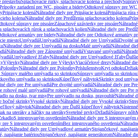
e prestavbu
Splachovacie rúrky, splachovacie kolená a prechody
Súpravy
Prípojky zariadení pre WC, pisoáre a bidety
Odtokové súpravy pre WC 
ky
Pripájacie kolená
Náhradné diely pre Pripájacie kolená
Pripájacia rúra
acieho kolena
Náhradné diely pre Predĺženia splachovacieho kolena
Príp
dtokové súpravy pre pisoáre
Zápachové uzávierky pre pisoáre
Náhradné 
a splachovacích rúrok a splachovacích kolien
Náhradné diely pre Predĺž
dtokové armatúry pre bidety
Náhradné diely pre Odtokové armatúry pr
ie miesto
Umývadlá
Umývadlá
Náhradné diely pre Umývadlá
Dvojité 
ku
Náhradné diely pre Umývadlá na dosku
Malé umývadlá
Náhradné die
dlá
Náhradné diely pre Zápustné umývadlá
Vstavané umývadlá
Náhradn
vadlá
Umývadlové žľaby
Náhradné diely pre Umývadlové žľaby
Ďalši
ky
Výlevky
Náhradné diely pre Výlevky
Viacúčelové drezy
Náhradné die
a
Polostĺpy
Náhradné diely pre Polostĺpy
Príslušenstvo
Kryt odtoku
Držiak
e Súpravy malého umývadla so skrinkou
Súpravy umývadla so skrinkou
tkového umývadla so skrinkou
Kúpeľňový nábytok
Skrinky pod umýva
né diely pre Pre umývadlá
Pre dvojité umývadlá
Náhradné diely pre Pre
re rohové malé umývadlá
Pre rohové umývadlá
Náhradné diely pre Pre 
dlo na dosku, tvar misy
Pre umývadlo na dosku, pravouhlé
Náhradné di
e bočné skrinky
Vysoké skrinky
Náhradné diely pre Vysoké skrinky
Stre
peľňový nábytok
Náhradné diely pre Ďalší kúpeľňový nábytok
Nástenné
ak na uteráky a háčiky na uteráky
Svetelné prvky
Držadlá
Súpravy nôh
M
Zrkadlo
S integrovaným osvetlením
Náhradné diely pre S integrovaným 
y pre S integrovaným osvetlením
Bez integrovaného osvetlenia
Náhradné
atúry
Náhradné diely pre Umývadlové armatúry
Stojančekové, napájanie
, napájanie batériou
Stojančekové, napájanie generátorom
Náhradné die