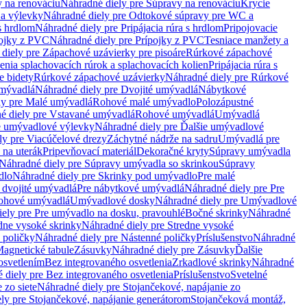
 na renováciu
Náhradné diely pre Súpravy na renováciu
Krycie
a výlevky
Náhradné diely pre Odtokové súpravy pre WC a
 s hrdlom
Náhradné diely pre Pripájacia rúra s hrdlom
Pripojovacie
ojky z PVC
Náhradné diely pre Prípojky z PVC
Tesniace manžety a
diely pre Zápachové uzávierky pre pisoáre
Rúrkové zápachové
enia splachovacích rúrok a splachovacích kolien
Pripájacia rúra s
e bidety
Rúrkové zápachové uzávierky
Náhradné diely pre Rúrkové
umývadlá
Náhradné diely pre Dvojité umývadlá
Nábytkové
ly pre Malé umývadlá
Rohové malé umývadlo
Polozápustné
é diely pre Vstavané umývadlá
Rohové umývadlá
Umývadlá
e umývadlové výlevky
Náhradné diely pre Ďalšie umývadlové
ly pre Viacúčelové drezy
Záchytné nádrže na sadru
Umývadlá pre
 na uterák
Pripevňovací materiál
Dekoračné kryty
Súpravy umývadla
Náhradné diely pre Súpravy umývadla so skrinkou
Súpravy
dlo
Náhradné diely pre Skrinky pod umývadlo
Pre malé
 dvojité umývadlá
Pre nábytkové umývadlá
Náhradné diely pre Pre
rohové umývadlá
Umývadlové dosky
Náhradné diely pre Umývadlové
ely pre Pre umývadlo na dosku, pravouhlé
Bočné skrinky
Náhradné
dne vysoké skrinky
Náhradné diely pre Stredne vysoké
 poličky
Náhradné diely pre Nástenné poličky
Príslušenstvo
Náhradné
agnetické tabule
Zásuvky
Náhradné diely pre Zásuvky
Ďalšie
osvetlením
Bez integrovaného osvetlenia
Zrkadlové skrinky
Náhradné
 diely pre Bez integrovaného osvetlenia
Príslušenstvo
Svetelné
 zo siete
Náhradné diely pre Stojančekové, napájanie zo
ly pre Stojančekové, napájanie generátorom
Stojančeková montáž,