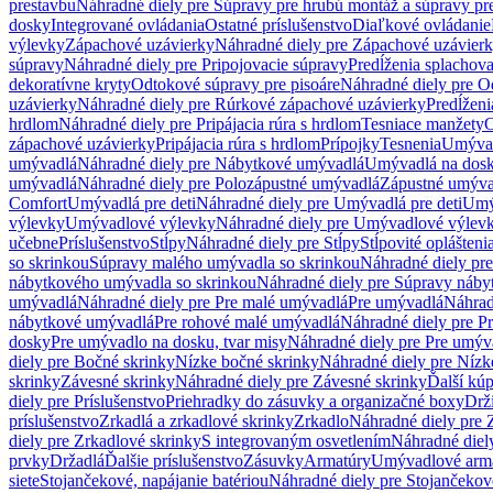
prestavbu
Náhradné diely pre Súpravy pre hrubú montáž a súpravy pr
dosky
Integrované ovládania
Ostatné príslušenstvo
Diaľkové ovládanie
výlevky
Zápachové uzávierky
Náhradné diely pre Zápachové uzávier
súpravy
Náhradné diely pre Pripojovacie súpravy
Predĺženia splachov
dekoratívne kryty
Odtokové súpravy pre pisoáre
Náhradné diely pre O
uzávierky
Náhradné diely pre Rúrkové zápachové uzávierky
Predĺženi
hrdlom
Náhradné diely pre Pripájacia rúra s hrdlom
Tesniace manžety
O
zápachové uzávierky
Pripájacia rúra s hrdlom
Prípojky
Tesnenia
Umývac
umývadlá
Náhradné diely pre Nábytkové umývadlá
Umývadlá na dos
umývadlá
Náhradné diely pre Polozápustné umývadlá
Zápustné umýva
Comfort
Umývadlá pre deti
Náhradné diely pre Umývadlá pre deti
Umý
výlevky
Umývadlové výlevky
Náhradné diely pre Umývadlové výlev
učebne
Príslušenstvo
Stĺpy
Náhradné diely pre Stĺpy
Stĺpovité oplášteni
so skrinkou
Súpravy malého umývadla so skrinkou
Náhradné diely pr
nábytkového umývadla so skrinkou
Náhradné diely pre Súpravy náby
umývadlá
Náhradné diely pre Pre malé umývadlá
Pre umývadlá
Náhrad
nábytkové umývadlá
Pre rohové malé umývadlá
Náhradné diely pre P
dosky
Pre umývadlo na dosku, tvar misy
Náhradné diely pre Pre umýva
diely pre Bočné skrinky
Nízke bočné skrinky
Náhradné diely pre Nízk
skrinky
Závesné skrinky
Náhradné diely pre Závesné skrinky
Ďalší kú
diely pre Príslušenstvo
Priehradky do zásuvky a organizačné boxy
Drži
príslušenstvo
Zrkadlá a zrkadlové skrinky
Zrkadlo
Náhradné diely pre 
diely pre Zrkadlové skrinky
S integrovaným osvetlením
Náhradné diel
prvky
Držadlá
Ďalšie príslušenstvo
Zásuvky
Armatúry
Umývadlové arm
siete
Stojančekové, napájanie batériou
Náhradné diely pre Stojančekové