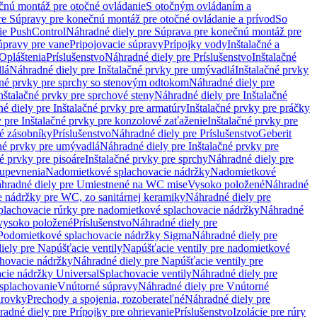
čnú montáž pre otočné ovládanie
S otočným ovládaním a
re Súpravy pre konečnú montáž pre otočné ovládanie a prívod
So
ie PushControl
Náhradné diely pre Súprava pre konečnú montáž pre
úpravy pre vane
Pripojovacie súpravy
Prípojky vody
Inštalačné a
Opláštenia
Príslušenstvo
Náhradné diely pre Príslušenstvo
Inštalačné
lá
Náhradné diely pre Inštalačné prvky pre umývadlá
Inštalačné prvky
čné prvky pre sprchy so stenovým odtokom
Náhradné diely pre
nštalačné prvky pre sprchové steny
Náhradné diely pre Inštalačné
é diely pre Inštalačné prvky pre armatúry
Inštalačné prvky pre práčky
 pre Inštalačné prvky pre konzolové zaťaženie
Inštalačné prvky pre
né zásobníky
Príslušenstvo
Náhradné diely pre Príslušenstvo
Geberit
čné prvky pre umývadlá
Náhradné diely pre Inštalačné prvky pre
é prvky pre pisoáre
Inštalačné prvky pre sprchy
Náhradné diely pre
 upevnenia
Nadomietkové splachovacie nádržky
Nadomietkové
hradné diely pre Umiestnené na WC mise
Vysoko položené
Náhradné
 nádržky pre WC, zo sanitárnej keramiky
Náhradné diely pre
plachovacie rúrky pre nadomietkové splachovacie nádržky
Náhradné
 vysoko položené
Príslušenstvo
Náhradné diely pre
Podomietkové splachovacie nádržky Sigma
Náhradné diely pre
iely pre Napúšťacie ventily
Napúšťacie ventily pre nadomietkové
chovacie nádržky
Náhradné diely pre Napúšťacie ventily pre
acie nádržky Universal
Splachovacie ventily
Náhradné diely pre
 splachovanie
Vnútorné súpravy
Náhradné diely pre Vnútorné
arovky
Prechody a spojenia, rozoberateľné
Náhradné diely pre
adné diely pre Prípojky pre ohrievanie
Príslušenstvo
Izolácie pre rúry