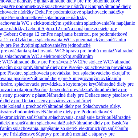
chovacie nádržky Sigma
Náhradné diely pre Pre podomietkové
mega
Pre podomietkové splachovacie nádržky Kappa
Náhradné diely
chovacie nádržky Delta
Pre podomietkové splachovacie nádržky
 pre Pre podomietkové splachovacie nádržky
plachovania WC s elektronickým spúšťaním splachovania
Na napájanie
vacie nádržky Geberit Sigma 12 cm
Na napájanie zo siete, pre
žky Geberit Omega 12 cm
Pre napájanie batériou, pre podomietkové
ma 12 cm
Ovládania splachovania WC s pneumatickým spúšťaním
ly pre Pre dvojité splachovanie
Pre jednoduché
o pre ovládania splachovania WC
Súprava pre hrubú montáž
Náhradné
nia splachovania WC s elektronickým spúšťaním
né WC
Náhradné diely pre Pre závesné WC
Pre stojace WC
Náhradné
hovacím okrajom
Náhradné diely pre Pisoáre, splachovacia prevádzka,
pre Pisoáre, splachovacia prevádzka, bez splachovacieho okraja
Pre
ovania pisoárov
Náhradné diely pre S integrovaným ovládaním
isoáre, splachovacia prevádzka, s krytom/pre kryt
Náhradné diely pre
chovacím okrajom
Pisoáre, bezvodná prevádzka
Náhradné diely pre
e steny pisoárov z plastu
Náhradné diely pre Deliace steny pisoárov z
 diely pre Deliace steny pisoárov zo sanitárnej
acie kolená a prechody
Náhradné diely pre Splachovacie rúrky,
pisoárov
Podomietkové
Náhradné diely pre Podomietkové
S
lektronickým spúšťaním splachovania, napájanie batériou
Náhradné
atickým spúšťaním splachovania
Basic
Náhradné diely pre Basic
Na
ťaním splachovania, napájanie zo siete
S elektronickým spúšťaním
 pre Príslušenstvo
Súpravy pre hrubú montáž a súpravy pre