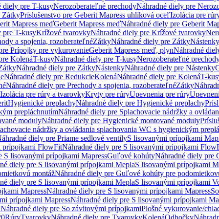
 diely pre T-kusy
Nerozoberateľné prechody
Náhradné diely pre Neroz
e Zátky
Príslušenstvo pre Geberit Mapress uhlíková oceľ
Izolácia pre rúr
erit Mapress meď
Geberit Mapress meď
Náhradné diely pre Geberit Ma
 pre T-kusy
Krížové tvarovky
Náhradné diely pre Krížové tvarovky
Ner
ody a spojenia, rozoberateľné
Zátky
Náhradné diely pre Zátky
Nástenk
pre Prípojky pre vykurovanie
Geberit Mapress meď, plyn
Náhradné diel
pre Kolená
T-kusy
Náhradné diely pre T-kusy
Nerozoberateľné prechod
Zátky
Náhradné diely pre Zátky
Nástenky
Náhradné diely pre Nástenky
G
ie
Náhradné diely pre Redukcie
Kolená
Náhradné diely pre Kolená
T-kus
né
Náhradné diely pre Prechody a spojenia, rozoberateľné
Zátky
Náhradn
Izolácia pre rúry a tvarovky
Kryty pre rúry
Upevnenia pre rúry
Upevneni
rit
Hygienické preplachy
Náhradné diely pre Hygienické preplachy
Prís
ckým prepláchnutím
Náhradné diely pre Splachovacie nádržky a ovláda
ované moduly
Náhradné diely pre Hygienické montované moduly
Prísl
plachovacie nádržky a ovládania splachovania WC s hygienickým prepl
áhradné diely pre Priame sedlové ventily
S lisovanými prípojkami Map
 prípojkami FlowFit
Náhradné diely pre S lisovanými prípojkami FlowF
e S lisovanými prípojkami Mapress
Guľové kohúty
Náhradné diely pre
né diely pre S lisovanými prípojkami Mepla
S lisovanými prípojkami M
omietkovú montáž
Náhradné diely pre Guľové kohúty pre podomietkov
né diely pre S lisovanými prípojkami Mepla
S lisovanými prípojkami V
ojkami Mapress
Náhradné diely pre S lisovanými prípojkami Mapress
So
ými prípojkami Mapress
Náhradné diely pre S lisovanými prípojkami Ma
i
Náhradné diely pre So závitovými prípojkami
Plošné vykurovanie/chla
20
Rúry
Tvarovky
Náhradné diely pre Tvarovky
Kolená
Odbočky
Náhradn