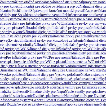
čnú montáž pre otočné ovládanie
Náhradné diely pre Súpravy pre kone
vy pre konečnú montáž pre otočné ovládanie a prívod
Náhradné diely p
vládaním PushControl
Súprava pre konečnú montáž pre stláčacie ovládan
é diely pre So zátkou odtokového ventilu
Príslušenstvo pre odtokové s
pre Systémové steny
Nosné systémy
Náhradné diely pre Nosné systémy
hradné diely pre Inštalačné prvky pre WC
Inštalačné prvky pre umývad
rvky pre pisoáre
Náhradné diely pre Inštalačné prvky pre pisoáre
Inštala
e sprchy a vane
Náhradné diely pre Inštalačné prvky pre sprchy a vane
I
 pre Inštalačné prvky pre výlevky
Inštalačné prvky pre armatúry
Náhradn
umývačky riadu
Inštalačné prvky pre konzolové zaťaženie
Náhradné diely
pre nástenné zásobníky
Náhradné diely pre Inštalačné prvky pre násten
ačné prvky pre WC
Náhradné diely pre Inštalačné prvky pre WC
Inštala
vky pre bidety
Inštalačné prvky pre pisoáre
Náhradné diely pre Inštalačn
stvo
Pre inštalačné prvky pre WC
Pre upevnenia
Náhradné diely pre Pre
ové splachovacie nádržky pre WC, z plastu
Umiestnené na WC mise
Ná
diely pre Nízko a stredne vysoko položené
Nadomietkové splachovacie
Umiestnené na WC mise
Náhradné diely pre Umiestnené na WC mise
S
Vysoko položené
Náhradné diely pre Vysoko položené
Nízko a stredne
suvky, ružice a diely proti vzdutiu
Podomietkové splachovacie nádržky
šenstvo
Napúšťacie a splachovacie ventily
Napúšťacie ventily
Náhradné d
omietkové splachovacie nádržky
Napúšťacie ventily pre keramické spla
 nádržky Universal
Náhradné diely pre Napúšťacie ventily pre splachov
dnoduché splachovanie
Dvojité splachovanie
Náhradné diely pre Dvojité
e
Zásobovacie systémy
Geberit FlowFit
Tvarovky
Náhradné diely pre Tv
tenky
Rozdeľovače so závitovým pripojením
Prípojky pre ohrievanie
Náhr