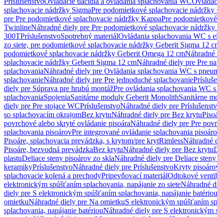
Príslušenstvo
Ovládacie tlačidlá a ovládania splachovania WC
Ovládaci
splachovacie nádržky Sigma
Pre podomietkové splachovacie nádržk
pre Pre podomietkové splachovacie nádržky Kappa
Pre podomietkové
Twinline
Náhradné diely pre Pre podomietkové splachovacie nádržky
300T
Príslušenstvo
Spotrebný materiál
Ovládania splachovania WC s e
zo siete, pre podomietkové splachovacie nádržky Geberit Sigma 12 
podomietkové splachovacie nádržky Geberit Omega 12 cm
Náhradné 
splachovacie nádržky Geberit Sigma 12 cm
Náhradné diely pre Pre n
splachovania
Náhradné diely pre Ovládania splachovania WC s pneu
splachovanie
Náhradné diely pre Pre jednoduché splachovanie
Prísluš
diely pre Súprava pre hrubú montáž
Pre ovládania splachovania WC s
splachovania
Spojenia
Sanitárne moduly Geberit Monolith
Sanitárne m
diely pre Pre stojace WC
Príslušenstvo
Náhradné diely pre Príslušenst
so splachovacím okrajom
Bez krytu
Náhradné diely pre Bez krytu
Piso
povrchové alebo skryté ovládanie pisoára
Náhradné diely pre Pre povr
splachovania pisoárov
Pre integrované ovládanie splachovania pisoár
Pisoáre, splachovacia prevádzka, s krytom/pre kryt
Rimless
Náhradné d
Pisoáre, bezvodná prevádzka
Bez krytu
Náhradné diely pre Bez krytu
D
plastu
Deliace steny pisoárov zo skla
Náhradné diely pre Deliace steny
keramiky
Príslušenstvo
Náhradné diely pre Príslušenstvo
Kryty pisoáro
splachovacie kolená a prechody
Pripevňovací materiál
Odtokové venti
elektronickým spúšťaním splachovania, napájanie zo siete
Náhradné di
diely pre S elektronickým spúšťaním splachovania, napájanie batério
omietku
Náhradné diely pre Na omietku
S elektronickým spúšťaním spl
splachovania, napájanie batériou
Náhradné diely pre S elektronickým 