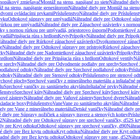
dnopákový zmiešavač
Montáž na stenu, napájané zo siete
Náhradné diely 
ž na stenu, napájanie generátorom
Náhradné diely pre Montáž na stenu
s dvomi ovládacími prvkami
Príslušenstvo
Náhradné diely pre Príslušenst
evku
Odtokové súpravy pre umývadlá
Náhradné diely pre Odtokové súp
rúrkou pre umývadlá
Náhradné diely pre Zápachové uzávierky s norno
ky s nornou rúrkou pre umývadlá, priestorovo úsporné
Podomietkové z
ývadlá
Pripájacia rúra s hrdlom
Kryty
Prípojky
Náhradné diely pre Prípoj
áhradné diely pre Rúrkové zápachové uzávierky
Dvojkomorové zápach
je
Náhradné diely pre Odtokové súpravy pre prístroje
Rúrkové zápachov
rky
Náhradné diely pre Nadomietkové zápachové uzávierky
Prípojky
Prí
 hrdlom
Náhradné diely pre Pripájacia rúra s hrdlom
Odtokové ventily
Náh
e sprchy
Náhradné diely pre Odvodnenie podlahy pre sprchy
Sprchové 
podlahové odtoky
Náhradné diely pre Sprchové podlahové odtoky
Prísl
odtoky
Náhradné diely pre Stenové odtoky
Príslušenstvo pre stenové od
rchové plochy
Sprchové vaničky z minerálneho materiálu a inštalačné 
lu
Sprchové vaničky zo sanitárneho akrylátu
Inštalačné prvky
Náhradné d
ušenstvo
Sprchové kúty
Náhradné diely pre Sprchové kúty
Sprchové kúty
ové zásteny
Náhradné diely pre Vaňové zásteny
Sprchové dvere
Náhradn
ladacie boxy
Príslušenstvo
Vane
Vane zo sanitárneho akrylátu
Náhradné d
ely pre Vane z minerálneho materiálu
Detské vaničky
Náhradné diely pr
diely pre Súpravy nožičiek a súpravy traverz a stenových kotiev
Prísl
52
Náhradné diely pre Odtokové súpravy pre sprchové vaničky, d52
S kr
ly pre Kryt odtoku
Odtokové súpravy pre sprchové vaničky, d90
Náhrad
 diely pre Bez krytu odtoku
Kryt odtoku
Náhradné diely pre Kryt odto
adné diely pre Bez krytu odtoku
Odtokové súpravy pre vane, d52
Náhra