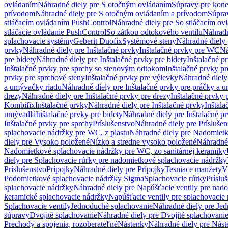
ovládaním
Náhradné diely pre S otočným ovládaním
Súpravy pre kone
prívodom
Náhradné diely pre S otočným ovládaním a prívodom
Súpra
stláčacím ovládaním PushControl
Náhradné diely pre So stláčacím o
stláčacie ovládanie PushControl
So zátkou odtokového ventilu
Náhradn
splachovacie systémy
Geberit Duofix
Systémové steny
Náhradné diely 
prvky
Náhradné diely pre Inštalačné prvky
Inštalačné prvky pre WC
Ná
pre bidety
Náhradné diely pre Inštalačné prvky pre bidety
Inštalačné p
Inštalačné prvky pre sprchy so stenovým odtokom
Inštalačné prvky pr
prvky pre sprchové steny
Inštalačné prvky pre výlevky
Náhradné diely
a umývačky riadu
Náhradné diely pre Inštalačné prvky pre práčky a 
drezy
Náhradné diely pre Inštalačné prvky pre drezy
Inštalačné prvky 
Kombifix
Inštalačné prvky
Náhradné diely pre Inštalačné prvky
Inštal
umývadlá
Inštalačné prvky pre bidety
Náhradné diely pre Inštalačné pr
Inštalačné prvky pre sprchy
Príslušenstvo
Náhradné diely pre Príslušen
splachovacie nádržky pre WC, z plastu
Náhradné diely pre Nadomietk
diely pre Vysoko položené
Nízko a stredne vysoko položené
Náhradné 
Nadomietkové splachovacie nádržky pre WC, zo sanitárnej keramiky
diely pre Splachovacie rúrky pre nadomietkové splachovacie nádržky
Príslušenstvo
Prípojky
Náhradné diely pre Prípojky
Tesniace manžety
V
Podomietkové splachovacie nádržky Sigma
Splachovacie rúrky
Príslu
splachovacie nádržky
Náhradné diely pre Napúšťacie ventily pre nad
keramické splachovacie nádržky
Napúšťacie ventily pre splachovacie
Splachovacie ventily
Jednoduché splachovanie
Náhradné diely pre Je
súpravy
Dvojité splachovanie
Náhradné diely pre Dvojité splachovani
Prechody a spojenia, rozoberateľné
Nástenky
Náhradné diely pre Nás