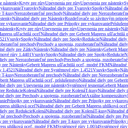
re nástenky
Kryty pre rúry
Upevnenia pre rúry
Upevnenia pre nástenky
Sy
vykurovanie
Tvarovky
Náhradné diely pre Tvarovky
Spojky
Náhradné di
e T-kusy
Nerozoberateľné prechody
Náhradné diely pre Nerozoberateľn
stenky
Náhradné diely pre Nástenky
Rozdeľovače so závitovým pripoj
pre vykurovanie
Náhradné diely pre Prípojky pre vykurovanie
Príslušen
 nástenky
Kryty pre rúry
Upevnenia pre rúry
Upevnenia pre nástenky
Náh
apress ušľachtilá oceľ
Náhradné diely pre Geberit Mapress ušľachtilá 
4521
Vsuvky
Spojky
Náhradné diely pre Spojky
Redukcie
Náhradné diely
oberateľné prechody
Prechody a spojenia, rozoberateľné
Náhradné diely
né diely pre Zátky
Nástenky
Náhradné diely pre Nástenky
Geberit Mapre
émové rúry 1.4401
Vsuvky
Spojky
Náhradné diely pre Spojky
Redukcie
N
iely pre Nerozoberateľné prechody
Prechody a spojenia, rozoberateľné
y pre Nástenky
Geberit Mapress ušľachtilá oceľ, modré FKM
Náhradné 
y 1.4521
Náhradné diely pre Systémové rúry 1.4521
Vsuvky
Spojky
Náhr
e T-kusy
Nerozoberateľné prechody
Náhradné diely pre Nerozoberateľn
berit Mapress ušľachtilá oceľ, príslušenstvo
Náhradné diely pre Geberit
né diely pre Upevnenia pre nástenky
Systémové tesnenia
Geberit Mapr
pre Redukcie
Kolená
Náhradné diely pre Kolená
T-kusy
Náhradné diely 
é diely pre Prechody a spojenia, rozoberateľné
Axiálne kompenzátory
anie
Prípojky pre vykurovanie
Náhradné diely pre Prípojky pre vykurov
press uhlíková oceľ
Náhradné diely pre Geberit Mapress uhlíková oceľ
iely pre Redukcie
Kolená
Náhradné diely pre Kolená
T-kusy
Náhradné d
ľné prechody
Prechody a spojenia, rozoberateľné
Náhradné diely pre Pr
y pre vykurovanie
Náhradné diely pre T-kusy pre vykurovanie
Prípojky
ress uhlíková oceľ, modré FKM
Systémové rúry 1.0034
Systémové rúry