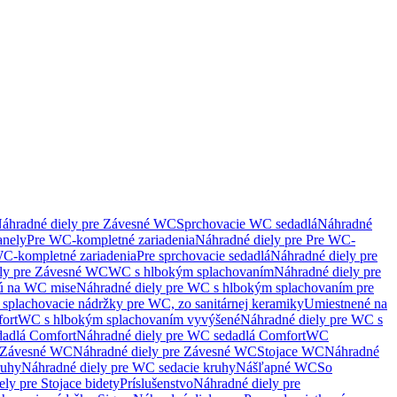
áhradné diely pre Závesné WC
Sprchovacie WC sedadlá
Náhradné
anely
Pre WC-kompletné zariadenia
Náhradné diely pre Pre WC-
C-kompletné zariadenia
Pre sprchovacie sedadlá
Náhradné diely pre
ely pre Závesné WC
WC s hlbokým splachovaním
Náhradné diely pre
nú na WC mise
Náhradné diely pre WC s hlbokým splachovaním pre
splachovacie nádržky pre WC, zo sanitárnej keramiky
Umiestnené na
ort
WC s hlbokým splachovaním vyvýšené
Náhradné diely pre WC s
adlá Comfort
Náhradné diely pre WC sedadlá Comfort
WC
Závesné WC
Náhradné diely pre Závesné WC
Stojace WC
Náhradné
ruhy
Náhradné diely pre WC sedacie kruhy
Nášľapné WC
So
ly pre Stojace bidety
Príslušenstvo
Náhradné diely pre