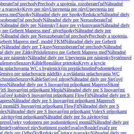
oberateľné prechody
Prechody a spojenia, rozoberateľné
Náhradné
y a tvarovky
Kryty pre rúry
Upevnenia pre rúry
Upevnenia pre
press meď
Spojky
Náhradné diely pre Spojky
Redukcie
Náhradné diely
ozoberateľné prechody
Náhradné diely pre Nerozoberateľné
y
Náhradné diely pre Nástenky
T-kusy pre vykurovanie
Náhradné diely
y pre Geberit Mapress meď, plyn
Spojky
Náhradné diely pre
y
Náhradné diely pre Nerozoberateľné prechody
Prechody a spojenia,
eberit Mapress meď, modré FKM
Náhradné diely pre Geberit
y
Náhradné diely pre T-kusy
Nerozoberateľné prechody
Náhradné
é diely pre Zátky
Príslušenstvo pre Geberit Mapress meď
Náhradné
a pre nástenky
Náhradné diely pre Upevnenia pre nástenky
Systémové
lušenstvo
Senzory
Káble
Regulátor prietoku
Kryty a krycie
nia splachovania WC s hygienickým prepláchnutím
Podomietkové
ušenstvo pre splachovacie nádržky a ovládania splachovania WC
áchnutím
Senzory
Káble
Sieťové zdroje
Náhradné diely pre Sieťové
ress
Náhradné diely pre S lisovanými prípojkami Mapress
Šikmé
it
S lisovanými prípojkami Mepla
Náhradné diely pre S lisovanými
 Guľové kohúty
S lisovanými prípojkami FlowFit
Náhradné diely pre S
apress
Náhradné diely pre S lisovanými prípojkami Mapress
S
ú montáž
S lisovanými prípojkami FlowFit
Náhradné diely pre S
olex
Náhradné diely pre S lisovanými prípojkami Volex
S prípojkami
 závitovými prípojkami
Náhradné diely pre So závitovými
press
Úseky vodomeru pre podomietkovú montáž
Náhradné diely pre
denie
Systémové rúry
Sortiment rozdeľovačov
Rozdeľovače pre
é diely pre Odbočky
Redukcie
Čistiace tvarovky
Náhradné diely pre