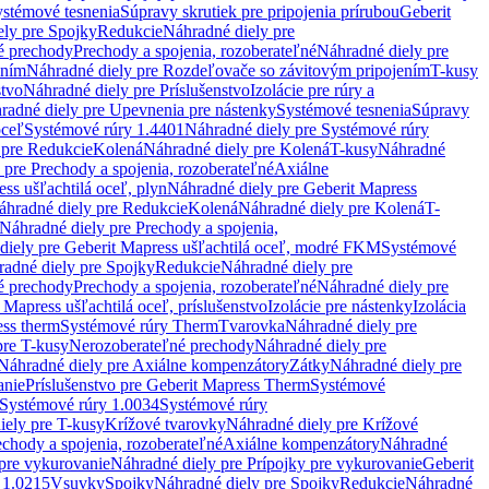
stémové tesnenia
Súpravy skrutiek pre pripojenia prírubou
Geberit
ely pre Spojky
Redukcie
Náhradné diely pre
é prechody
Prechody a spojenia, rozoberateľné
Náhradné diely pre
ením
Náhradné diely pre Rozdeľovače so závitovým pripojením
T-kusy
stvo
Náhradné diely pre Príslušenstvo
Izolácie pre rúry a
radné diely pre Upevnenia pre nástenky
Systémové tesnenia
Súpravy
oceľ
Systémové rúry 1.4401
Náhradné diely pre Systémové rúry
 pre Redukcie
Kolená
Náhradné diely pre Kolená
T-kusy
Náhradné
 pre Prechody a spojenia, rozoberateľné
Axiálne
ss ušľachtilá oceľ, plyn
Náhradné diely pre Geberit Mapress
áhradné diely pre Redukcie
Kolená
Náhradné diely pre Kolená
T-
Náhradné diely pre Prechody a spojenia,
diely pre Geberit Mapress ušľachtilá oceľ, modré FKM
Systémové
adné diely pre Spojky
Redukcie
Náhradné diely pre
é prechody
Prechody a spojenia, rozoberateľné
Náhradné diely pre
 Mapress ušľachtilá oceľ, príslušenstvo
Izolácie pre nástenky
Izolácia
ess therm
Systémové rúry Therm
Tvarovka
Náhradné diely pre
pre T-kusy
Nerozoberateľné prechody
Náhradné diely pre
Náhradné diely pre Axiálne kompenzátory
Zátky
Náhradné diely pre
anie
Príslušenstvo pre Geberit Mapress Therm
Systémové
Systémové rúry 1.0034
Systémové rúry
iely pre T-kusy
Krížové tvarovky
Náhradné diely pre Krížové
echody a spojenia, rozoberateľné
Axiálne kompenzátory
Náhradné
 pre vykurovanie
Náhradné diely pre Prípojky pre vykurovanie
Geberit
 1.0215
Vsuvky
Spojky
Náhradné diely pre Spojky
Redukcie
Náhradné