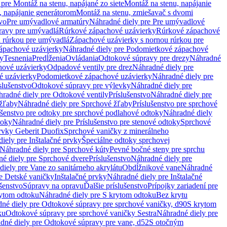
pre Montáž na stenu, napájané zo siete
Montáž na stenu, napájanie
, napájanie generátorom
Montáž na stenu, zmiešavač s dvomi
vo
Pre umývadlové armatúry
Náhradné diely pre Pre umývadlové
ravy pre umývadlá
Rúrkové zápachové uzávierky
Rúrkové zápachové
u rúrkou pre umývadlá
Zápachové uzávierky s nornou rúrkou pre
ápachové uzávierky
Náhradné diely pre Podomietkové zápachové
ky
Tesnenia
Predĺženia
Ovládania
Odtokové súpravy pre drezy
Náhradné
ové uzávierky
Odpadové ventily pre drez
Náhradné diely pre
é uzávierky
Podomietkové zápachové uzávierky
Náhradné diely pre
slušenstvo
Odtokové súpravy pre výlevky
Náhradné diely pre
radné diely pre Odtokové ventily
Príslušenstvo
Náhradné diely pre
žľaby
Náhradné diely pre Sprchové žľaby
Príslušenstvo pre sprchové
ušenstvo pre odtoky pre sprchové podlahové odtoky
Náhradné diely
toky
Náhradné diely pre Príslušenstvo pre stenové odtoky
Sprchové
prvky Geberit Duofix
Sprchové vaničky z minerálneho
iely pre Inštalačné prvky
Špeciálne odtoky sprchovej
Náhradné diely pre Sprchové kúty
Pevné bočné steny pre sprchu
é diely pre Sprchové dvere
Príslušenstvo
Náhradné diely pre
iely pre Vane zo sanitárneho akrylátu
Obdĺžnikové vane
Náhradné
e Detské vaničky
Inštalačné prvky
Náhradné diely pre Inštalačné
ušenstvo
Súpravy na opravu
Ďalšie príslušenstvo
Prípojky zariadení pre
ytom odtoku
Náhradné diely pre S krytom odtoku
Bez krytu
né diely pre Odtokové súpravy pre sprchové vaničky, d90
S krytom
ku
Odtokové súpravy pre sprchové vaničky Sestra
Náhradné diely pre
dné diely pre Odtokové súpravy pre vane, d52
S otočným