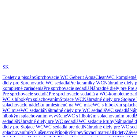
SK
Toalety a pisoáre
Sprchovacie WC Geberit AquaClean
WC-kompletné 
diely pre Sprchovacie WC sedadlá
Pre keramiky WC
Náhradné diely 
kompletné zariadenia
Pre sprchovacie sedadlá
Náhradné diely pre Pre 
Pre sprchovacie sedadlá
Pre sprchovacie sedadlá a WC-kompletné zar
WC s hlbokým splachovaním
Stojace WC
Náhradné diely pre Stojac
splachovaciu nádržku umiestnenú na WC mise
WC s hlbokým splach
WC mise
WC sedadlá
Náhradné diely pre WC sedadlá
WC sedadlá
Náh
hlbokým splachovaním vyvýšené
WC s hlbokým splachovaním predĺ
sedadlá
Náhradné diely pre WC sedadlá
WC sedacie kruhy
Náhradné d
diely pre Stojace WC
WC sedadlá pre deti
Náhradné diely pre WC seda
splachovaním
Príslušenstvo
Prípojky
Pripevňovací materiál
Bidety
Záves