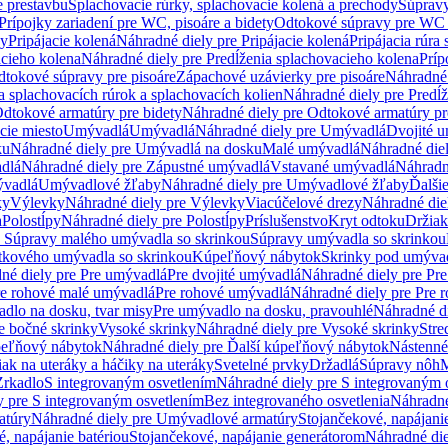
e prestavbu
Splachovacie rúrky, splachovacie kolená a prechody
Súpravy
Prípojky zariadení pre WC, pisoáre a bidety
Odtokové súpravy pre WC 
ky
Pripájacie kolená
Náhradné diely pre Pripájacie kolená
Pripájacia rúra
acieho kolena
Náhradné diely pre Predĺženia splachovacieho kolena
Príp
dtokové súpravy pre pisoáre
Zápachové uzávierky pre pisoáre
Náhradné 
a splachovacích rúrok a splachovacích kolien
Náhradné diely pre Predĺž
dtokové armatúry pre bidety
Náhradné diely pre Odtokové armatúry pr
ie miesto
Umývadlá
Umývadlá
Náhradné diely pre Umývadlá
Dvojité 
ku
Náhradné diely pre Umývadlá na dosku
Malé umývadlá
Náhradné die
dlá
Náhradné diely pre Zápustné umývadlá
Vstavané umývadlá
Náhradn
vadlá
Umývadlové žľaby
Náhradné diely pre Umývadlové žľaby
Ďalši
ky
Výlevky
Náhradné diely pre Výlevky
Viacúčelové drezy
Náhradné die
a
Polostĺpy
Náhradné diely pre Polostĺpy
Príslušenstvo
Kryt odtoku
Držiak
e Súpravy malého umývadla so skrinkou
Súpravy umývadla so skrinkou
tkového umývadla so skrinkou
Kúpeľňový nábytok
Skrinky pod umýva
né diely pre Pre umývadlá
Pre dvojité umývadlá
Náhradné diely pre Pre
re rohové malé umývadlá
Pre rohové umývadlá
Náhradné diely pre Pre 
dlo na dosku, tvar misy
Pre umývadlo na dosku, pravouhlé
Náhradné di
e bočné skrinky
Vysoké skrinky
Náhradné diely pre Vysoké skrinky
Stre
peľňový nábytok
Náhradné diely pre Ďalší kúpeľňový nábytok
Nástenné
ak na uteráky a háčiky na uteráky
Svetelné prvky
Držadlá
Súpravy nôh
M
Zrkadlo
S integrovaným osvetlením
Náhradné diely pre S integrovaným 
y pre S integrovaným osvetlením
Bez integrovaného osvetlenia
Náhradné
atúry
Náhradné diely pre Umývadlové armatúry
Stojančekové, napájanie
, napájanie batériou
Stojančekové, napájanie generátorom
Náhradné die