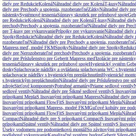
diely pre Redukcie
Kolená
Náhradné diely pre Kolená
T-kusy
Náhradné
diely pre Prechody a spojenia, rozoberateľné
Zátky
Náhradné diely pr
nástenky
Systémové tesnenia
Súpravy skrutiek pre prírubové spoje
Geb
pre Redukcie
Kolená
Náhradné diely pre Kolená
T-kusy
Náhradné diely
prechody
Prechody a spojenia, rozoberateľné
Náhradné diely pre Prech
pre T-kusy pre vykurovanie
Prípojky pre vykurovanie
Náhradné diely 
Spojky
Redukcie
Náhradné diely pre Redukcie
Kolená
Náhradné diely 
rozoberateľné
Náhradné diely pre Prechody a spojenia, rozoberateľné
Mapress meď, modré FKM
Spojky
Náhradné diely pre Spojky
Redukc
diely pre Nerozoberateľné prechody
Prechody a spojenia, rozoberateľ
diely pre Príslušenstvo pre Geberit Mapress meď
Izolácie pre nástenky
tesnenia
Súpravy skrutiek pre prírubové spoje
Hygienický systém Gebe
dosky
Splachovacie nádržky a ovládania splachovania WC s hygieni
splachovacie nádržky s hygienickým prepláchnutím
Hygienické mont
s hygienickým prepláchnutím
Náhradné diely pre Príslušenstvo pre s
zdroje
Sieťové komponenty
Potrubné armatúry
Priame sedlové ventily
N
sedlové ventily
Náhradné diely pre Šikmé sedlové ventily
S lisovanými
prípojkami Mepla
S lisovanými prípojkami Mapress
Náhradné diely pr
lisovanými prípojkami FlowFit
S lisovanými prípojkami Mepla
Náhrad
lisovanými prípojkami Mapress, modré FKM
Guľové kohúty pre pod
lisovanými prípojkami FlowFit
S lisovanými prípojkami Mepla
Náhrad
Compact
Náhradné diely pre S prípojkami Compact
S lisovanými príp
prípojkami
Spätné ventily
Náhradné diely pre Spätné ventily
S lisovan
Úseky vodomeru pre podomietkovú montáž
So závitovými prípojkam
podlahové vykurovanie
Kanalizačné systémy budov
Geberit Silent-db