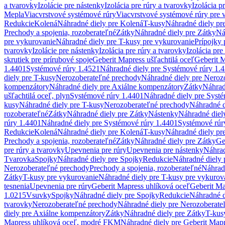
a tvarovky
Izolácie pre nástenky
Izolácia pre rúry a tvarovky
Izolácia p
Mepla
Viacvrstvové systémové rúry
Viacvrstvové systémové rúry pre 
Redukcie
Kolená
Náhradné diely pre Kolená
T-kusy
Náhradné diely pr
Prechody a spojenia, rozoberateľné
Zátky
Náhradné diely pre Zátky
Ná
pre vykurovanie
Náhradné diely pre T-kusy pre vykurovanie
Prípojky 
tvarovky
Izolácie pre nástenky
Izolácia pre rúry a tvarovky
Izolácia pre
skrutiek pre prírubové spoje
Geberit Mapress ušľachtilá oceľ
Geberit M
1.4401
Systémové rúry 1.4521
Náhradné diely pre Systémové rúry 1.
diely pre T-kusy
Nerozoberateľné prechody
Náhradné diely pre Neroz
kompenzátory
Náhradné diely pre Axiálne kompenzátory
Zátky
Náhrad
ušľachtilá oceľ, plyn
Systémové rúry 1.4401
Náhradné diely pre Syst
kusy
Náhradné diely pre T-kusy
Nerozoberateľné prechody
Náhradné d
rozoberateľné
Zátky
Náhradné diely pre Zátky
Nástenky
Náhradné diel
rúry 1.4401
Náhradné diely pre Systémové rúry 1.4401
Systémové rúr
Redukcie
Kolená
Náhradné diely pre Kolená
T-kusy
Náhradné diely pr
Prechody a spojenia, rozoberateľné
Zátky
Náhradné diely pre Zátky
Ge
pre rúry a tvarovky
Upevnenia pre rúry
Upevnenia pre nástenky
Náhrad
Tvarovka
Spojky
Náhradné diely pre Spojky
Redukcie
Náhradné diely 
Nerozoberateľné prechody
Prechody a spojenia, rozoberateľné
Náhradn
Zátky
T-kusy pre vykurovanie
Náhradné diely pre T-kusy pre vykurov
tesnenia
Upevnenia pre rúry
Geberit Mapress uhlíková oceľ
Geberit Ma
1.0215
Vsuvky
Spojky
Náhradné diely pre Spojky
Redukcie
Náhradné d
tvarovky
Nerozoberateľné prechody
Náhradné diely pre Nerozoberate
diely pre Axiálne kompenzátory
Zátky
Náhradné diely pre Zátky
T-kus
Mapress uhlíková oceľ, modré FKM
Náhradné diely pre Geberit Map