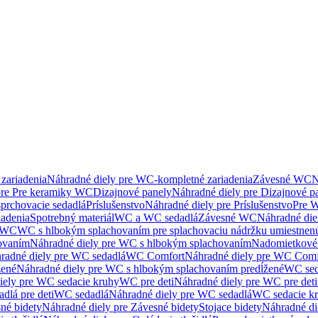
zariadenia
Náhradné diely pre WC-kompletné zariadenia
Závesné WC
N
pre Pre keramiky WC
Dizajnové panely
Náhradné diely pre Dizajnové p
sprchovacie sedadlá
Príslušenstvo
Náhradné diely pre Príslušenstvo
Pre W
iadenia
Spotrebný materiál
WC a WC sedadlá
Závesné WC
Náhradné di
e WC
WC s hlbokým splachovaním pre splachovaciu nádržku umiestne
ovaním
Náhradné diely pre WC s hlbokým splachovaním
Nadomietkové 
radné diely pre WC sedadlá
WC Comfort
Náhradné diely pre WC Comf
žené
Náhradné diely pre WC s hlbokým splachovaním predĺžené
WC sed
iely pre WC sedacie kruhy
WC pre deti
Náhradné diely pre WC pre deti
dlá pre deti
WC sedadlá
Náhradné diely pre WC sedadlá
WC sedacie k
né bidety
Náhradné diely pre Závesné bidety
Stojace bidety
Náhradné die