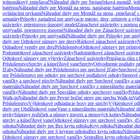
jednopákový zmiešavač
Náhradné diely pre Stojančeková montáž, je
batériou
Náhradné diely pre Montáž na stenu, napájanie batériou
Montá
ovládacími prvkami
Náhradné diely pre Montáž na stenu, zmiešavač 
armatúry
Prípojky zariadení pre umývacie miesto, drez, prístroje a výl
uzávierky, priestorovo úsporný model
Zápachové uzávierky s nornou 
umývadlá, priestorovo úsporné
Náhradné diely pre Zápachové uzávier
uzávierky
Prípojky pre umývadlá
Náhradné diely pre Prípojky pre um
diely pre Odtokové súpravy pre drezy
Rúrkové zápachové uzávierky
N
Odpadové ventily pre drez
Príslušenstvo
Odtokové súpravy pre prístro
Podomietkové zápachové uzávierky
Nadomietkové zápachové uzávie
Odtokové súpravy pre výlevky
Zápachové uzávierky
Pripájacia rúra s
Príslušenstvo
Sprchy a kúpeľňové vane
Sprchy
Odvodnenie podlahy pr
žľaby
Náhradné diely pre Príslušenstvo pre sprchové žľaby
Sprchové 
pre Príslušenstvo pre odtoky pre sprchové podlahové odtoky
Stenové 
vaničky a sprchové plochy
Náhradné diely pre Sprchové vaničky a sp
materiálu
Náhradné diely pre Sprchové vaničky z minerálneho materiá
vaničky
Náhradné diely pre Špeciálne odtoky sprchovej vaničky
Prísl
Walk-in
Náhradné diely pre Pevné bočné steny pre sprchu Walk-in
Vaň
Príslušenstvo
Výklenkové odkladacie boxy pre sprchy
Výklenkové odk
diely pre Obdĺžnikové vane
Vane z minerálneho materiálu
Náhradné di
prvky
Súpravy nožičiek a súpravy traverz a stenových kotiev
Náhradné 
sprchy a kúpeľňové vane
Odtokové súpravy pre sprchové vaničky, d
odtoku
Náhradné diely pre Bez krytu odtoku
Kryt odtoku
Náhradné die
odtoku
Náhradné diely pre S krytom odtoku
Bez krytu odtoku
Náhradné
Odtokové súpravy pre sprchové vaničky Sestra
Bez krytu odtoku
Náhr