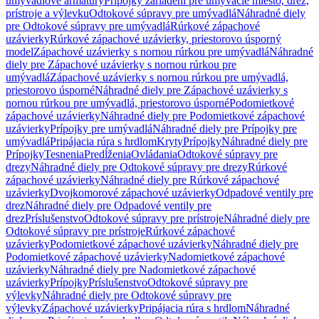
umývadlové armatúry
Prípojky zariadení pre umývacie miesto, drez,
prístroje a výlevku
Odtokové súpravy pre umývadlá
Náhradné diely
pre Odtokové súpravy pre umývadlá
Rúrkové zápachové
uzávierky
Rúrkové zápachové uzávierky, priestorovo úsporný
model
Zápachové uzávierky s nornou rúrkou pre umývadlá
Náhradné
diely pre Zápachové uzávierky s nornou rúrkou pre
umývadlá
Zápachové uzávierky s nornou rúrkou pre umývadlá,
priestorovo úsporné
Náhradné diely pre Zápachové uzávierky s
nornou rúrkou pre umývadlá, priestorovo úsporné
Podomietkové
zápachové uzávierky
Náhradné diely pre Podomietkové zápachové
uzávierky
Prípojky pre umývadlá
Náhradné diely pre Prípojky pre
umývadlá
Pripájacia rúra s hrdlom
Kryty
Prípojky
Náhradné diely pre
Prípojky
Tesnenia
Predĺženia
Ovládania
Odtokové súpravy pre
drezy
Náhradné diely pre Odtokové súpravy pre drezy
Rúrkové
zápachové uzávierky
Náhradné diely pre Rúrkové zápachové
uzávierky
Dvojkomorové zápachové uzávierky
Odpadové ventily pre
drez
Náhradné diely pre Odpadové ventily pre
drez
Príslušenstvo
Odtokové súpravy pre prístroje
Náhradné diely pre
Odtokové súpravy pre prístroje
Rúrkové zápachové
uzávierky
Podomietkové zápachové uzávierky
Náhradné diely pre
Podomietkové zápachové uzávierky
Nadomietkové zápachové
uzávierky
Náhradné diely pre Nadomietkové zápachové
uzávierky
Prípojky
Príslušenstvo
Odtokové súpravy pre
výlevky
Náhradné diely pre Odtokové súpravy pre
výlevky
Zápachové uzávierky
Pripájacia rúra s hrdlom
Náhradné