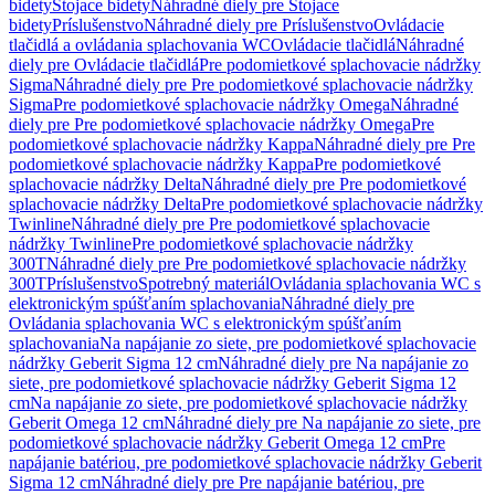
bidety
Stojace bidety
Náhradné diely pre Stojace
bidety
Príslušenstvo
Náhradné diely pre Príslušenstvo
Ovládacie
tlačidlá a ovládania splachovania WC
Ovládacie tlačidlá
Náhradné
diely pre Ovládacie tlačidlá
Pre podomietkové splachovacie nádržky
Sigma
Náhradné diely pre Pre podomietkové splachovacie nádržky
Sigma
Pre podomietkové splachovacie nádržky Omega
Náhradné
diely pre Pre podomietkové splachovacie nádržky Omega
Pre
podomietkové splachovacie nádržky Kappa
Náhradné diely pre Pre
podomietkové splachovacie nádržky Kappa
Pre podomietkové
splachovacie nádržky Delta
Náhradné diely pre Pre podomietkové
splachovacie nádržky Delta
Pre podomietkové splachovacie nádržky
Twinline
Náhradné diely pre Pre podomietkové splachovacie
nádržky Twinline
Pre podomietkové splachovacie nádržky
300T
Náhradné diely pre Pre podomietkové splachovacie nádržky
300T
Príslušenstvo
Spotrebný materiál
Ovládania splachovania WC s
elektronickým spúšťaním splachovania
Náhradné diely pre
Ovládania splachovania WC s elektronickým spúšťaním
splachovania
Na napájanie zo siete, pre podomietkové splachovacie
nádržky Geberit Sigma 12 cm
Náhradné diely pre Na napájanie zo
siete, pre podomietkové splachovacie nádržky Geberit Sigma 12
cm
Na napájanie zo siete, pre podomietkové splachovacie nádržky
Geberit Omega 12 cm
Náhradné diely pre Na napájanie zo siete, pre
podomietkové splachovacie nádržky Geberit Omega 12 cm
Pre
napájanie batériou, pre podomietkové splachovacie nádržky Geberit
Sigma 12 cm
Náhradné diely pre Pre napájanie batériou, pre