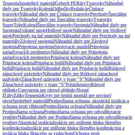
Tesnenia
Spotrebný materiál
Geberit PE
Rúry
Tvarovky
Náhradné
diely pre Tvarovky
Kolená
Odbočky
Redukcie
Čistiace
tvarovky
Náhradné diely pre Čistiace tvarovky
Prechody
Špeciálne
tvarovky
Náhradné diely pre Špeciálne tvarovky
Tvarovky
SuperTube
Kolená
Špeciálne tvarovky
Spojenia
Náhradné diely pre
Spojenia
Zvárané spoje
Hrdlové spoje
Náhradné diely pre Hrdlové
spoje
Prechody na iné materiály
Náhradné diely pre Prechody na iné
materiály
Závitové spojenia
Náhradné diely pre Závitové
spojenia
Pripojenia spojenia
Spojovacie puzdrá
Pripojenia
zariaďovacích predmetov
Náhradné diely pre Pripojenia
zariaďovacích predmetov
Pripájacie kolená
Náhradné diely pre
Pripájacie kolená
Pripájacie hrdlá
Náhradné diely pre Pripájacie
hrdlá
Pripájacie hrdlá
Náhradné diely pre Pripájacie hrdlá
Rúrkové
zápachové uzávierky
Náhradné diely pre Rúrkové zápachové
uzávierky
Zápachové uzávierky v tvare "S"
Náhradné diely pre
Zápachové uzávierky v tvare "S"
Príslušenstvo
Rúrové
objímky
Upevnenia pre rúrové objímky
Nosné
žľaby
Zátky
Tesnenia
Kryty pre hrubú montáž pre servisný
otvor
Spotrebný materiál
Protipožiarna ochrana, akustická izolácia a
ochrana proti vlhkosti
Protipožiarna ochrana
Náhradné diely pre
Protipožiarna ochrana
Protipožiarna ochrana pre odvodňovacie
systémy
Náhradné diely pre Protipožiarna ochrana pre odvodňovacie
systémy
Akustická izolácia
Izolácie pre zníženie hluku šíreného
konštrukciou
Izolácie pre zníženie hluku šíreného konštrukciou a
izolácia hluku šíriaceho sa vzduchom
Ochrana proti