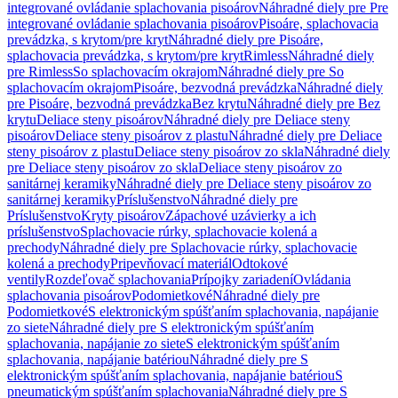
integrované ovládanie splachovania pisoárov
Náhradné diely pre Pre
integrované ovládanie splachovania pisoárov
Pisoáre, splachovacia
prevádzka, s krytom/pre kryt
Náhradné diely pre Pisoáre,
splachovacia prevádzka, s krytom/pre kryt
Rimless
Náhradné diely
pre Rimless
So splachovacím okrajom
Náhradné diely pre So
splachovacím okrajom
Pisoáre, bezvodná prevádzka
Náhradné diely
pre Pisoáre, bezvodná prevádzka
Bez krytu
Náhradné diely pre Bez
krytu
Deliace steny pisoárov
Náhradné diely pre Deliace steny
pisoárov
Deliace steny pisoárov z plastu
Náhradné diely pre Deliace
steny pisoárov z plastu
Deliace steny pisoárov zo skla
Náhradné diely
pre Deliace steny pisoárov zo skla
Deliace steny pisoárov zo
sanitárnej keramiky
Náhradné diely pre Deliace steny pisoárov zo
sanitárnej keramiky
Príslušenstvo
Náhradné diely pre
Príslušenstvo
Kryty pisoárov
Zápachové uzávierky a ich
príslušenstvo
Splachovacie rúrky, splachovacie kolená a
prechody
Náhradné diely pre Splachovacie rúrky, splachovacie
kolená a prechody
Pripevňovací materiál
Odtokové
ventily
Rozdeľovač splachovania
Prípojky zariadení
Ovládania
splachovania pisoárov
Podomietkové
Náhradné diely pre
Podomietkové
S elektronickým spúšťaním splachovania, napájanie
zo siete
Náhradné diely pre S elektronickým spúšťaním
splachovania, napájanie zo siete
S elektronickým spúšťaním
splachovania, napájanie batériou
Náhradné diely pre S
elektronickým spúšťaním splachovania, napájanie batériou
S
pneumatickým spúšťaním splachovania
Náhradné diely pre S