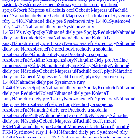
nástenky
Systémové tesnenia
Súpravy skrutiek pre prírubové
spoje
Geberit Mapress ušľachtilá oceľ
Geberit Mapress ušľachtilá
oceľ
Náhradné diely pre Geberit Mapress ušľachtilá oceľ
Systémové
rúry 1.4401
Náhradné diely pre Systémové rúry 1.4401
Systémové
rúry 1.4521
Náhradné diely pre Systémové rúry
1.4521
Vsuvky
Spojky
Náhradné diely pre Spojky
Redukcie
Náhradné
diely pre Redukcie
Kolená
Náhradné diely pre Kolená
T-
kusy
Náhradné diely pre T-kusy
Nerozoberateľné prechody
Náhradné
diely pre Nerozoberateľné prechody
Prechody a spojenia,
rozoberateľné
Náhradné diely pre Prechody a spojenia,
rozoberateľné
Axiálne kompenzátory
Náhradné diely pre Axiálne
kompenzátory
Zátky
Náhradné diely pre Zátky
Nástenky
Náhradné
diely pre Nástenky
Geberit Mapress ušľachtilá oceľ, plyn
Náhradné
diely pre Geberit Mapress ušľachtilá oceľ, plyn
Systémové rúry
1.4401
Náhradné diely pre Systémové rúry
1.4401
Vsuvky
Spojky
Náhradné diely pre Spojky
Redukcie
Náhradné
diely pre Redukcie
Kolená
Náhradné diely pre Kolená
T-
kusy
Náhradné diely pre T-kusy
Nerozoberateľné prechody
Náhradné
diely pre Nerozoberateľné prechody
Prechody a spojenia,
rozoberateľné
Náhradné diely pre Prechody a spojenia,
rozoberateľné
Zátky
Náhradné diely pre Zátky
Nástenky
Náhradné
diely pre Nástenky
Geberit Mapress ušľachtilá oceľ, modré
FKM
Náhradné diely pre Geberit Mapress ušľachtilá oceľ, modré
FKM
Systémové rúry 1.4401
Náhradné diely pre Systémové rúry
1.4401
Systémové rúry 1.4521
Náhradné diely pre Systémové rúry