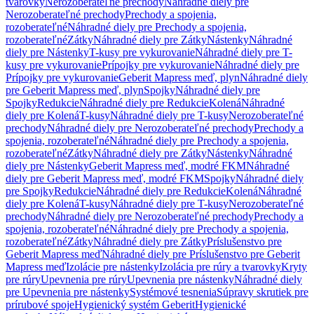
tvarovky
Nerozoberateľné prechody
Náhradné diely pre
Nerozoberateľné prechody
Prechody a spojenia,
rozoberateľné
Náhradné diely pre Prechody a spojenia,
rozoberateľné
Zátky
Náhradné diely pre Zátky
Nástenky
Náhradné
diely pre Nástenky
T-kusy pre vykurovanie
Náhradné diely pre T-
kusy pre vykurovanie
Prípojky pre vykurovanie
Náhradné diely pre
Prípojky pre vykurovanie
Geberit Mapress meď, plyn
Náhradné diely
pre Geberit Mapress meď, plyn
Spojky
Náhradné diely pre
Spojky
Redukcie
Náhradné diely pre Redukcie
Kolená
Náhradné
diely pre Kolená
T-kusy
Náhradné diely pre T-kusy
Nerozoberateľné
prechody
Náhradné diely pre Nerozoberateľné prechody
Prechody a
spojenia, rozoberateľné
Náhradné diely pre Prechody a spojenia,
rozoberateľné
Zátky
Náhradné diely pre Zátky
Nástenky
Náhradné
diely pre Nástenky
Geberit Mapress meď, modré FKM
Náhradné
diely pre Geberit Mapress meď, modré FKM
Spojky
Náhradné diely
pre Spojky
Redukcie
Náhradné diely pre Redukcie
Kolená
Náhradné
diely pre Kolená
T-kusy
Náhradné diely pre T-kusy
Nerozoberateľné
prechody
Náhradné diely pre Nerozoberateľné prechody
Prechody a
spojenia, rozoberateľné
Náhradné diely pre Prechody a spojenia,
rozoberateľné
Zátky
Náhradné diely pre Zátky
Príslušenstvo pre
Geberit Mapress meď
Náhradné diely pre Príslušenstvo pre Geberit
Mapress meď
Izolácie pre nástenky
Izolácia pre rúry a tvarovky
Kryty
pre rúry
Upevnenia pre rúry
Upevnenia pre nástenky
Náhradné diely
pre Upevnenia pre nástenky
Systémové tesnenia
Súpravy skrutiek pre
prírubové spoje
Hygienický systém Geberit
Hygienické