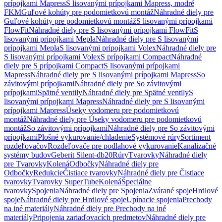
prípojkami Mapress
S lisovanými prípojkami Mapress, modré
FKM
Guľové kohúty pre podomietkovú montáž
Náhradné diely pre
Guľové kohúty pre podomietkovú montáž
S lisovanými prípojkami
FlowFit
Náhradné diely pre S lisovanými prípojkami FlowFit
S
lisovanými prípojkami Mepla
Náhradné diely pre S lisovanými
prípojkami Mepla
S lisovanými prípojkami Volex
Náhradné diely pre
S lisovanými prípojkami Volex
S prípojkami Compact
Náhradné
diely pre S prípojkami Compact
S lisovanými prípojkami
Mapress
Náhradné diely pre S lisovanými prípojkami Mapress
So
závitovými prípojkami
Náhradné diely pre So závitovými
prípojkami
Spätné ventily
Náhradné diely pre Spätné ventily
S
lisovanými prípojkami Mapress
Náhradné diely pre S lisovanými
prípojkami Mapress
Úseky vodomeru pre podomietkovú
montáž
Náhradné diely pre Úseky vodomeru pre podomietkovú
montáž
So závitovými prípojkami
Náhradné diely pre So závitovými
prípojkami
Plošné vykurovanie/chladenie
Systémové rúry
Sortiment
rozdeľovačov
Rozdeľovače pre podlahové vykurovanie
Kanalizačné
systémy budov
Geberit Silent-db20
Rúry
Tvarovky
Náhradné diely
pre Tvarovky
Kolená
Odbočky
Náhradné diely pre
Odbočky
Redukcie
Čistiace tvarovky
Náhradné diely pre Čistiace
tvarovky
Tvarovky SuperTube
Kolená
Špeciálne
tvarovky
Spojenia
Náhradné diely pre Spojenia
Zvárané spoje
Hrdlové
spoje
Náhradné diely pre Hrdlové spoje
Upínacie spojenia
Prechody
na iné materiály
Náhradné diely pre Prechody na iné
materiály
Pripojenia zariaďovacích predmetov
Náhradné diely pre