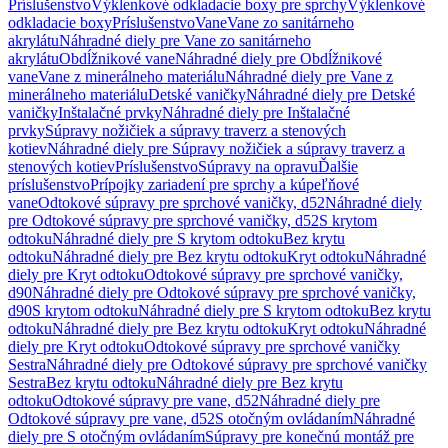
Príslušenstvo
Výklenkové odkladacie boxy pre sprchy
Výklenkové
odkladacie boxy
Príslušenstvo
Vane
Vane zo sanitárneho
akrylátu
Náhradné diely pre Vane zo sanitárneho
akrylátu
Obdĺžnikové vane
Náhradné diely pre Obdĺžnikové
vane
Vane z minerálneho materiálu
Náhradné diely pre Vane z
minerálneho materiálu
Detské vaničky
Náhradné diely pre Detské
vaničky
Inštalačné prvky
Náhradné diely pre Inštalačné
prvky
Súpravy nožičiek a súpravy traverz a stenových
kotiev
Náhradné diely pre Súpravy nožičiek a súpravy traverz a
stenových kotiev
Príslušenstvo
Súpravy na opravu
Ďalšie
príslušenstvo
Prípojky zariadení pre sprchy a kúpeľňové
vane
Odtokové súpravy pre sprchové vaničky, d52
Náhradné diely
pre Odtokové súpravy pre sprchové vaničky, d52
S krytom
odtoku
Náhradné diely pre S krytom odtoku
Bez krytu
odtoku
Náhradné diely pre Bez krytu odtoku
Kryt odtoku
Náhradné
diely pre Kryt odtoku
Odtokové súpravy pre sprchové vaničky,
d90
Náhradné diely pre Odtokové súpravy pre sprchové vaničky,
d90
S krytom odtoku
Náhradné diely pre S krytom odtoku
Bez krytu
odtoku
Náhradné diely pre Bez krytu odtoku
Kryt odtoku
Náhradné
diely pre Kryt odtoku
Odtokové súpravy pre sprchové vaničky
Sestra
Náhradné diely pre Odtokové súpravy pre sprchové vaničky
Sestra
Bez krytu odtoku
Náhradné diely pre Bez krytu
odtoku
Odtokové súpravy pre vane, d52
Náhradné diely pre
Odtokové súpravy pre vane, d52
S otočným ovládaním
Náhradné
diely pre S otočným ovládaním
Súpravy pre konečnú montáž pre