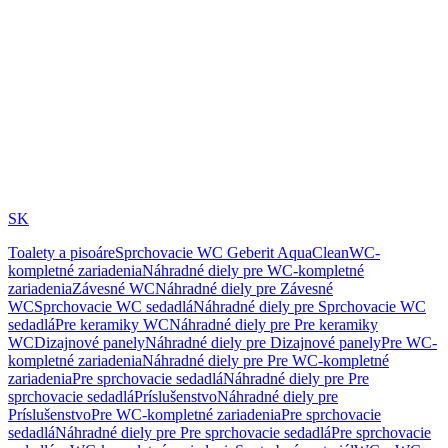
SK
Toalety a pisoáre
Sprchovacie WC Geberit AquaClean
WC-
kompletné zariadenia
Náhradné diely pre WC-kompletné
zariadenia
Závesné WC
Náhradné diely pre Závesné
WC
Sprchovacie WC sedadlá
Náhradné diely pre Sprchovacie WC
sedadlá
Pre keramiky WC
Náhradné diely pre Pre keramiky
WC
Dizajnové panely
Náhradné diely pre Dizajnové panely
Pre WC-
kompletné zariadenia
Náhradné diely pre Pre WC-kompletné
zariadenia
Pre sprchovacie sedadlá
Náhradné diely pre Pre
sprchovacie sedadlá
Príslušenstvo
Náhradné diely pre
Príslušenstvo
Pre WC-kompletné zariadenia
Pre sprchovacie
sedadlá
Náhradné diely pre Pre sprchovacie sedadlá
Pre sprchovacie