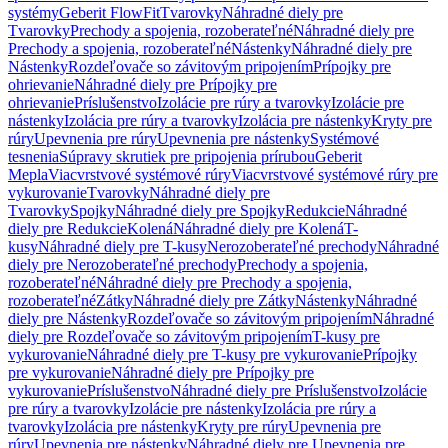
systémy
Geberit FlowFit
Tvarovky
Náhradné diely pre
Tvarovky
Prechody a spojenia, rozoberateľné
Náhradné diely pre
Prechody a spojenia, rozoberateľné
Nástenky
Náhradné diely pre
Nástenky
Rozdeľovače so závitovým pripojením
Prípojky pre
ohrievanie
Náhradné diely pre Prípojky pre
ohrievanie
Príslušenstvo
Izolácie pre rúry a tvarovky
Izolácie pre
nástenky
Izolácia pre rúry a tvarovky
Izolácia pre nástenky
Kryty pre
rúry
Upevnenia pre rúry
Upevnenia pre nástenky
Systémové
tesnenia
Súpravy skrutiek pre pripojenia prírubou
Geberit
Mepla
Viacvrstvové systémové rúry
Viacvrstvové systémové rúry pre
vykurovanie
Tvarovky
Náhradné diely pre
Tvarovky
Spojky
Náhradné diely pre Spojky
Redukcie
Náhradné
diely pre Redukcie
Kolená
Náhradné diely pre Kolená
T-
kusy
Náhradné diely pre T-kusy
Nerozoberateľné prechody
Náhradné
diely pre Nerozoberateľné prechody
Prechody a spojenia,
rozoberateľné
Náhradné diely pre Prechody a spojenia,
rozoberateľné
Zátky
Náhradné diely pre Zátky
Nástenky
Náhradné
diely pre Nástenky
Rozdeľovače so závitovým pripojením
Náhradné
diely pre Rozdeľovače so závitovým pripojením
T-kusy pre
vykurovanie
Náhradné diely pre T-kusy pre vykurovanie
Prípojky
pre vykurovanie
Náhradné diely pre Prípojky pre
vykurovanie
Príslušenstvo
Náhradné diely pre Príslušenstvo
Izolácie
pre rúry a tvarovky
Izolácie pre nástenky
Izolácia pre rúry a
tvarovky
Izolácia pre nástenky
Kryty pre rúry
Upevnenia pre
rúry
Upevnenia pre nástenky
Náhradné diely pre Upevnenia pre