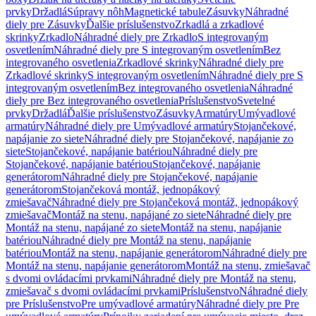
prvky
Držadlá
Súpravy nôh
Magnetické tabule
Zásuvky
Náhradné
diely pre Zásuvky
Ďalšie príslušenstvo
Zrkadlá a zrkadlové
skrinky
Zrkadlo
Náhradné diely pre Zrkadlo
S integrovaným
osvetlením
Náhradné diely pre S integrovaným osvetlením
Bez
integrovaného osvetlenia
Zrkadlové skrinky
Náhradné diely pre
Zrkadlové skrinky
S integrovaným osvetlením
Náhradné diely pre S
integrovaným osvetlením
Bez integrovaného osvetlenia
Náhradné
diely pre Bez integrovaného osvetlenia
Príslušenstvo
Svetelné
prvky
Držadlá
Ďalšie príslušenstvo
Zásuvky
Armatúry
Umývadlové
armatúry
Náhradné diely pre Umývadlové armatúry
Stojančekové,
napájanie zo siete
Náhradné diely pre Stojančekové, napájanie zo
siete
Stojančekové, napájanie batériou
Náhradné diely pre
Stojančekové, napájanie batériou
Stojančekové, napájanie
generátorom
Náhradné diely pre Stojančekové, napájanie
generátorom
Stojančeková montáž, jednopákový
zmiešavač
Náhradné diely pre Stojančeková montáž, jednopákový
zmiešavač
Montáž na stenu, napájané zo siete
Náhradné diely pre
Montáž na stenu, napájané zo siete
Montáž na stenu, napájanie
batériou
Náhradné diely pre Montáž na stenu, napájanie
batériou
Montáž na stenu, napájanie generátorom
Náhradné diely pre
Montáž na stenu, napájanie generátorom
Montáž na stenu, zmiešavač
s dvomi ovládacími prvkami
Náhradné diely pre Montáž na stenu,
zmiešavač s dvomi ovládacími prvkami
Príslušenstvo
Náhradné diely
pre Príslušenstvo
Pre umývadlové armatúry
Náhradné diely pre Pre