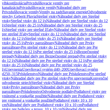
vlhkosti
Izolácia
Privzdušňovacie ventily pre
kanalizáciu
Privzdušňovacie ventily
Náhradné diely pre
Privzdušňovacie ventily
Ventily na zadržiavanie energie
Odvodnenie
strechy Geberit Pluvia
Strešné vtoky
Náhradné diely pre Strešné
vtoky
Strešné vtoky do 12 l/s
Náhradné diely pre Strešné vtoky do 12
l/s
Strešné vtoky do 25 l/s
Náhradné diely pre Strešné vtoky do 25
l/s
Strešné vtoky pre strešné žľaby
Náhradné diely pre Strešné vtoky
pre strešné žľaby
Strešné vtoky do 12 l/s
Náhradné diely pre Strešné
vtoky do 12 l/s
Strešné vtoky do 25 l/s
Náhradné diely pre Strešné
vtoky do 25 l/s
Prvky parozábrany
Náhradné diely pre Prvky
parozábrany
Pre strešné vtoky do 12 l/s
Náhradné diely pre Pre
strešné vtoky do 12 l/s
Pre strešné vtoky do 25 l/s
Bezpečnostné
prepady
Náhradné diely pre Bezpečnostné prepady
Pre strešné vtoky
do 12 l/s
Náhradné diely pre Pre strešné vtoky do 12 l/s
Pre strešné
vtoky do 25 l/s
Náhradné diely pre Pre strešné vtoky do 25
l/s
Upevnenia
Upevňovací systém d40–200
Upevňovací systém
d250–315
Príslušenstvo
Náhradné diely pre Príslušenstvo
Pre strešné
vtoky
Náhradné diely pre Pre strešné vtoky
Pre upevnenia
Konvenčné
odvodnenie striech
Strešné vtoky
Náhradné diely pre Strešné
vtoky
Prvky parozábrany
Náhradné diely pre Prvky
parozábrany
Príslušenstvo
Odvodnenie podlahy
Podlahové vtoky pre
vnútorné a vonkajšie použitie
Náhradné diely pre Podlahové vtoky
pre vnútorné a vonkajšie použitie
Podlahové vtoky 10 x 10
cm
Náhradné diely pre Podlahové vtoky 10 x 10 cm
Podlahové
vtoky pre balkóny a terasy, 10 x 10 cm
Náhradné diely pre