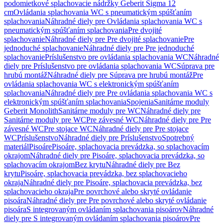
podomietkové splachovacie nádržky Geberit Sigma 12
cm
Ovládania splachovania WC s pneumatickým spúšťaním
splachovania
Náhradné diely pre Ovládania splachovania WC s
pneumatickým spúšťaním splachovania
Pre dvojité
splachovanie
Náhradné diely pre Pre dvojité splachovanie
Pre
jednoduché splachovanie
Náhradné diely pre Pre jednoduché
splachovanie
Príslušenstvo pre ovládania splachovania WC
Náhradné
diely pre Príslušenstvo pre ovládania splachovania WC
Súprava pre
hrubú montáž
Náhradné diely pre Súprava pre hrubú montáž
Pre
ovládania splachovania WC s elektronickým spúšťaním
splachovania
Náhradné diely pre Pre ovládania splachovania WC s
elektronickým spúšťaním splachovania
Spojenia
Sanitárne moduly
Geberit Monolith
Sanitárne moduly pre WC
Náhradné diely pre
Sanitárne moduly pre WC
Pre závesné WC
Náhradné diely pre Pre
závesné WC
Pre stojace WC
Náhradné diely pre Pre stojace
WC
Príslušenstvo
Náhradné diely pre Príslušenstvo
Spotrebný
materiál
Pisoáre
Pisoáre, splachovacia prevádzka, so splachovacím
okrajom
Náhradné diely pre Pisoáre, splachovacia prevádzka, so
splachovacím okrajom
Bez krytu
Náhradné diely pre Bez
krytu
Pisoáre, splachovacia prevádzka, bez splachovacieho
okraja
Náhradné diely pre Pisoáre, splachovacia prevádzka, bez
splachovacieho okraja
Pre povrchové alebo skryté ovládanie
pisoára
Náhradné diely pre Pre povrchové alebo skryté ovládanie
pisoára
S integrovaným ovládaním splachovania pisoárov
Náhradné
diely pre S integrovaným ovládaním splachovania pisoárov
Pre