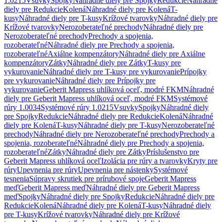
1.0215
Vsuvky
Spojky
Náhradné diely pre Spojky
Redukcie
Náhradné
diely pre Redukcie
Kolená
Náhradné diely pre Kolená
T-
kusy
Náhradné diely pre T-kusy
Krížové tvarovky
Náhradné diely pre
Krížové tvarovky
Nerozoberateľné prechody
Náhradné diely pre
Nerozoberateľné prechody
Prechody a spojenia,
rozoberateľné
Náhradné diely pre Prechody a spojenia,
rozoberateľné
Axiálne kompenzátory
Náhradné diely pre Axiálne
kompenzátory
Zátky
Náhradné diely pre Zátky
T-kusy pre
vykurovanie
Náhradné diely pre T-kusy pre vykurovanie
Prípojky
pre vykurovanie
Náhradné diely pre Prípojky pre
vykurovanie
Geberit Mapress uhlíková oceľ, modré FKM
Náhradné
diely pre Geberit Mapress uhlíková oceľ, modré FKM
Systémové
rúry 1.0034
Systémové rúry 1.0215
Vsuvky
Spojky
Náhradné diely
pre Spojky
Redukcie
Náhradné diely pre Redukcie
Kolená
Náhradné
diely pre Kolená
T-kusy
Náhradné diely pre T-kusy
Nerozoberateľné
prechody
Náhradné diely pre Nerozoberateľné prechody
Prechody a
spojenia, rozoberateľné
Náhradné diely pre Prechody a spojenia,
rozoberateľné
Zátky
Náhradné diely pre Zátky
Príslušenstvo pre
Geberit Mapress uhlíková oceľ
Izolácia pre rúry a tvarovky
Kryty pre
rúry
Upevnenia pre rúry
Upevnenia pre nástenky
Systémové
tesnenia
Súpravy skrutiek pre prírubové spoje
Geberit Mapress
meď
Geberit Mapress meď
Náhradné diely pre Geberit Mapress
meď
Spojky
Náhradné diely pre Spojky
Redukcie
Náhradné diely pre
Redukcie
Kolená
Náhradné diely pre Kolená
T-kusy
Náhradné diely
pre T-kusy
Krížové tvarovky
Náhradné diely pre Krížové