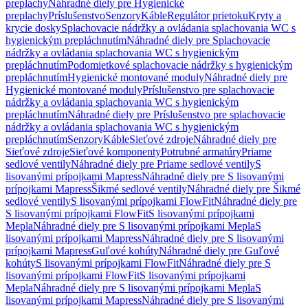
preplachy
Náhradné diely pre Hygienické
preplachy
Príslušenstvo
Senzory
Káble
Regulátor prietoku
Kryty a
krycie dosky
Splachovacie nádržky a ovládania splachovania WC s
hygienickým prepláchnutím
Náhradné diely pre Splachovacie
nádržky a ovládania splachovania WC s hygienickým
prepláchnutím
Podomietkové splachovacie nádržky s hygienickým
prepláchnutím
Hygienické montované moduly
Náhradné diely pre
Hygienické montované moduly
Príslušenstvo pre splachovacie
nádržky a ovládania splachovania WC s hygienickým
prepláchnutím
Náhradné diely pre Príslušenstvo pre splachovacie
nádržky a ovládania splachovania WC s hygienickým
prepláchnutím
Senzory
Káble
Sieťové zdroje
Náhradné diely pre
Sieťové zdroje
Sieťové komponenty
Potrubné armatúry
Priame
sedlové ventily
Náhradné diely pre Priame sedlové ventily
S
lisovanými prípojkami Mapress
Náhradné diely pre S lisovanými
prípojkami Mapress
Šikmé sedlové ventily
Náhradné diely pre Šikmé
sedlové ventily
S lisovanými prípojkami FlowFit
Náhradné diely pre
S lisovanými prípojkami FlowFit
S lisovanými prípojkami
Mepla
Náhradné diely pre S lisovanými prípojkami Mepla
S
lisovanými prípojkami Mapress
Náhradné diely pre S lisovanými
prípojkami Mapress
Guľové kohúty
Náhradné diely pre Guľové
kohúty
S lisovanými prípojkami FlowFit
Náhradné diely pre S
lisovanými prípojkami FlowFit
S lisovanými prípojkami
Mepla
Náhradné diely pre S lisovanými prípojkami Mepla
S
lisovanými prípojkami Mapress
Náhradné diely pre S lisovanými