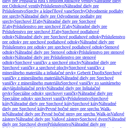
diely pre Pripájacia rúra s hrdlom
Odtokové ventily
Náhradné diely
pre Odtokové ventily
Príslušenstvo
Náhradné diely pre
Príslušenstvo
Sprchy a kúpeľňové vane
Sprchy
Odvodnenie podlahy
pre sprchy
Náhradné diely pre Odvodnenie podlahy pre
sprchy
Sprchové žľaby
Náhradné diely pre Sprchové
žľaby
Príslušenstvo pre sprchové žľaby
Náhradné diely pre
Príslušenstvo pre sprchové žľaby
Sprchové podlahové
odtoky
Náhradné diely pre Sprchové podlahové odtoky
Príslušenstvo
pre odtoky pre sprchové podlahové odtoky
Náhradné diely pre
Príslušenstvo pre odtoky pre sprchové podlahové odtoky
Stenové
odtoky
Náhradné diely pre Stenové odtoky
Príslušenstvo pre stenové
odtoky
Náhradné diely pre Príslušenstvo pre stenové
odtoky
Sprchové vaničky a sprchové plochy
Náhradné diely pre
Sprchové vaničky a sprchové plochy
Sprchové vaničky z
minerálneho materiálu a inštalačné prvky Geberit Duofix
Sprchové
vaničky z minerálneho materiálu
Náhradné diely pre Sprchové
vaničky z minerálneho materiálu
Sprchové vaničky zo sanitárneho
akrylátu
Inštalačné prvky
Náhradné diely pre Inštalačné
prvky
Špeciálne odtoky sprchovej vaničky
Náhradné diely pre
Špeciálne odtoky sprchovej vaničky
Príslušenstvo
Sprchové
kúty
Náhradné diely pre Sprchové kúty
Sprchové kúty
Náhradné
diely pre Sprchové kúty
Pevné bočné steny pre sprchu Walk-
in
Náhradné diely pre Pevné bočné steny pre sprchu Walk-in
Vaňové
zásteny
Náhradné diely pre Vaňové zásteny
Sprchové dvere
Náhradné
diely pre Sprchové dvere
Príslušenstvo
Náhradné diely pre