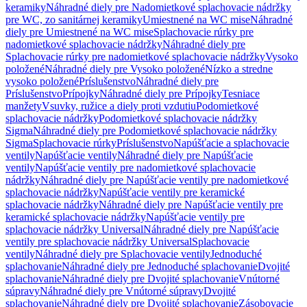
keramiky
Náhradné diely pre Nadomietkové splachovacie nádržky
pre WC, zo sanitárnej keramiky
Umiestnené na WC mise
Náhradné
diely pre Umiestnené na WC mise
Splachovacie rúrky pre
nadomietkové splachovacie nádržky
Náhradné diely pre
Splachovacie rúrky pre nadomietkové splachovacie nádržky
Vysoko
položené
Náhradné diely pre Vysoko položené
Nízko a stredne
vysoko položené
Príslušenstvo
Náhradné diely pre
Príslušenstvo
Prípojky
Náhradné diely pre Prípojky
Tesniace
manžety
Vsuvky, ružice a diely proti vzdutiu
Podomietkové
splachovacie nádržky
Podomietkové splachovacie nádržky
Sigma
Náhradné diely pre Podomietkové splachovacie nádržky
Sigma
Splachovacie rúrky
Príslušenstvo
Napúšťacie a splachovacie
ventily
Napúšťacie ventily
Náhradné diely pre Napúšťacie
ventily
Napúšťacie ventily pre nadomietkové splachovacie
nádržky
Náhradné diely pre Napúšťacie ventily pre nadomietkové
splachovacie nádržky
Napúšťacie ventily pre keramické
splachovacie nádržky
Náhradné diely pre Napúšťacie ventily pre
keramické splachovacie nádržky
Napúšťacie ventily pre
splachovacie nádržky Universal
Náhradné diely pre Napúšťacie
ventily pre splachovacie nádržky Universal
Splachovacie
ventily
Náhradné diely pre Splachovacie ventily
Jednoduché
splachovanie
Náhradné diely pre Jednoduché splachovanie
Dvojité
splachovanie
Náhradné diely pre Dvojité splachovanie
Vnútorné
súpravy
Náhradné diely pre Vnútorné súpravy
Dvojité
splachovanie
Náhradné diely pre Dvojité splachovanie
Zásobovacie