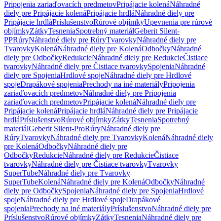
Pripojenia zariaďovacích predmetov
Pripájacie kolená
Náhradné
diely pre Pripájacie kolená
Pripájacie hrdlá
Náhradné diely pre
Pripájacie hrdlá
Príslušenstvo
Rúrové objímky
Upevnenia pre rúrové
objímky
Zátky
Tesnenia
Spotrebný materiál
Geberit Silent-
PP
Rúry
Náhradné diely pre Rúry
Tvarovky
Náhradné diely pre
Tvarovky
Kolená
Náhradné diely pre Kolená
Odbočky
Náhradné
diely pre Odbočky
Redukcie
Náhradné diely pre Redukcie
Čistiace
tvarovky
Náhradné diely pre Čistiace tvarovky
Spojenia
Náhradné
diely pre Spojenia
Hrdlové spoje
Náhradné diely pre Hrdlové
spoje
Drapákové spojenia
Prechody na iné materiály
Pripojenia
zariaďovacích predmetov
Náhradné diely pre Pripojenia
zariaďovacích predmetov
Pripájacie kolená
Náhradné diely pre
Pripájacie kolená
Pripájacie hrdlá
Náhradné diely pre Pripájacie
hrdlá
Príslušenstvo
Rúrové objímky
Zátky
Tesnenia
Spotrebný
materiál
Geberit Silent-Pro
Rúry
Náhradné diely pre
Rúry
Tvarovky
Náhradné diely pre Tvarovky
Kolená
Náhradné diely
pre Kolená
Odbočky
Náhradné diely pre
Odbočky
Redukcie
Náhradné diely pre Redukcie
Čistiace
tvarovky
Náhradné diely pre Čistiace tvarovky
Tvarovky
SuperTube
Náhradné diely pre Tvarovky
SuperTube
Kolená
Náhradné diely pre Kolená
Odbočky
Náhradné
diely pre Odbočky
Spojenia
Náhradné diely pre Spojenia
Hrdlové
spoje
Náhradné diely pre Hrdlové spoje
Drapákové
spojenia
Prechody na iné materiály
Príslušenstvo
Náhradné diely pre
Príslušenstvo
Rúrové objímky
Zátky
Tesnenia
Náhradné diely pre