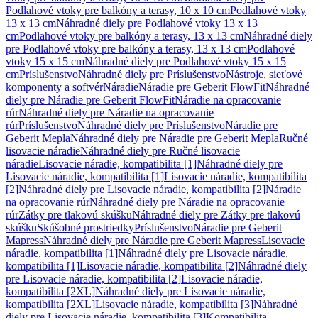
Podlahové vtoky pre balkóny a terasy, 10 x 10 cm
Podlahové vtoky
13 x 13 cm
Náhradné diely pre Podlahové vtoky 13 x 13
cm
Podlahové vtoky pre balkóny a terasy, 13 x 13 cm
Náhradné diely
pre Podlahové vtoky pre balkóny a terasy, 13 x 13 cm
Podlahové
vtoky 15 x 15 cm
Náhradné diely pre Podlahové vtoky 15 x 15
cm
Príslušenstvo
Náhradné diely pre Príslušenstvo
Nástroje, sieťové
komponenty a softvér
Náradie
Náradie pre Geberit FlowFit
Náhradné
diely pre Náradie pre Geberit FlowFit
Náradie na opracovanie
rúr
Náhradné diely pre Náradie na opracovanie
rúr
Príslušenstvo
Náhradné diely pre Príslušenstvo
Náradie pre
Geberit Mepla
Náhradné diely pre Náradie pre Geberit Mepla
Ručné
lisovacie náradie
Náhradné diely pre Ručné lisovacie
náradie
Lisovacie náradie, kompatibilita [1]
Náhradné diely pre
Lisovacie náradie, kompatibilita [1]
Lisovacie náradie, kompatibilita
[2]
Náhradné diely pre Lisovacie náradie, kompatibilita [2]
Náradie
na opracovanie rúr
Náhradné diely pre Náradie na opracovanie
rúr
Zátky pre tlakovú skúšku
Náhradné diely pre Zátky pre tlakovú
skúšku
Skúšobné prostriedky
Príslušenstvo
Náradie pre Geberit
Mapress
Náhradné diely pre Náradie pre Geberit Mapress
Lisovacie
náradie, kompatibilita [1]
Náhradné diely pre Lisovacie náradie,
kompatibilita [1]
Lisovacie náradie, kompatibilita [2]
Náhradné diely
pre Lisovacie náradie, kompatibilita [2]
Lisovacie náradie,
kompatibilita [2XL]
Náhradné diely pre Lisovacie náradie,
kompatibilita [2XL]
Lisovacie náradie, kompatibilita [3]
Náhradné
diely pre Lisovacie náradie, kompatibilita [3]
Kompatibilita