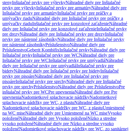
steny
Inštalačné prvky pre výlevky
Náhradné diely pre Inštalačné
prvky pre výlevky
Inštalačné prvky pre armatúry
Náhradné diely pre
Inštalačné prvky pre armatúry
Inštalačné prvky pre práčky a
umývačky riadu
Náhradné diely pre Inštalačné prvky pre práčky a
umývačky riadu
Inštalačné prvky pre konzolové zaťaženie
Náhradné
diely pre Inštalačné prvky pre konzolové zaťaženie
Inštalačné prvky
pre drezy
Náhradné diely pre Inštalačné prvky pre drezy
Inštalačné
prvky pre nástenné zásobníky
Náhradné diely pre Inštalačné prvky
pre nástenné zásobníky
Príslušenstvo
Náhradné diely pre
Príslušenstvo
Geberit Kombifix
Inštalačné prvky
Náhradné diely pre
Inštalačné prvky
Inštalačné prvky pre WC
Náhradné diely pre
Inštalačné prvky pre WC
Inštalačné prvky pre umývadlá
Náhradné
diely pre Inštalačné prvky pre umývadlá
Inštalačné prvky pre
bidety
Náhradné diely pre Inštalačné prvky pre bidety
Inštalačné
prvky pre pisoáre
Náhradné diely pre Inštalačné prvky pre
pisoáre
Inštalačné prvky pre sprchy
Náhradné diely pre Inštalačné
prvky pre sprchy
Príslušenstvo
Náhradné diely pre Príslušenstvo
Pre
inštalačné prvky pre WC
Pre upevnenia
Náhradné diely pre Pre
upevnenia
Nadomietkové splachovacie nádržky
Nadomietkové
splachovacie nádržky pre WC, z plastu
Náhradné diely pre
Nadomietkové splachovacie nádržky pre WC, z plastu
Umiestnené
na WC mise
Náhradné diely pre Umiestnené na WC mise
Vysoko
položené
Náhradné diely pre Vysoko položené
Nízko a stredne
vysoko položené
Náhradné diely pre Nízko a stredne vysoko
položené
Nadomietkové splachovacie nádržky pre WC, zo sanitárnej