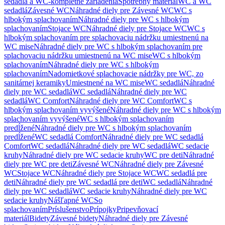
sedadlá a WC-kompletné zariadenia
Spotrebný materiál
WC a WC
sedadlá
Závesné WC
Náhradné diely pre Závesné WC
WC s
hlbokým splachovaním
Náhradné diely pre WC s hlbokým
splachovaním
Stojace WC
Náhradné diely pre Stojace WC
WC s
hlbokým splachovaním pre splachovaciu nádržku umiestnenú na
WC mise
Náhradné diely pre WC s hlbokým splachovaním pre
splachovaciu nádržku umiestnenú na WC mise
WC s hlbokým
splachovaním
Náhradné diely pre WC s hlbokým
splachovaním
Nadomietkové splachovacie nádržky pre WC, zo
sanitárnej keramiky
Umiestnené na WC mise
WC sedadlá
Náhradné
diely pre WC sedadlá
WC sedadlá
Náhradné diely pre WC
sedadlá
WC Comfort
Náhradné diely pre WC Comfort
WC s
hlbokým splachovaním vyvýšené
Náhradné diely pre WC s hlbokým
splachovaním vyvýšené
WC s hlbokým splachovaním
predĺžené
Náhradné diely pre WC s hlbokým splachovaním
predĺžené
WC sedadlá Comfort
Náhradné diely pre WC sedadlá
Comfort
WC sedadlá
Náhradné diely pre WC sedadlá
WC sedacie
kruhy
Náhradné diely pre WC sedacie kruhy
WC pre deti
Náhradné
diely pre WC pre deti
Závesné WC
Náhradné diely pre Závesné
WC
Stojace WC
Náhradné diely pre Stojace WC
WC sedadlá pre
deti
Náhradné diely pre WC sedadlá pre deti
WC sedadlá
Náhradné
diely pre WC sedadlá
WC sedacie kruhy
Náhradné diely pre WC
sedacie kruhy
Nášľapné WC
So
splachovaním
Príslušenstvo
Prípojky
Pripevňovací
materiál
Bidety
Závesné bidety
Náhradné diely pre Závesné