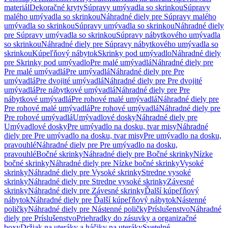
materiál
Dekoračné kryty
Súpravy umývadla so skrinkou
Súpravy
malého umývadla so skrinkou
Náhradné diely pre Súpravy malého
umývadla so skrinkou
Súpravy umývadla so skrinkou
Náhradné diely
pre Súpravy umývadla so skrinkou
Súpravy nábytkového umývadla
so skrinkou
Náhradné diely pre Súpravy nábytkového umývadla so
skrinkou
Kúpeľňový nábytok
Skrinky pod umývadlo
Náhradné diely
pre Skrinky pod umývadlo
Pre malé umývadlá
Náhradné diely pre
Pre malé umývadlá
Pre umývadlá
Náhradné diely pre Pre
umývadlá
Pre dvojité umývadlá
Náhradné diely pre Pre dvojité
umývadlá
Pre nábytkové umývadlá
Náhradné diely pre Pre
nábytkové umývadlá
Pre rohové malé umývadlá
Náhradné diely pre
Pre rohové malé umývadlá
Pre rohové umývadlá
Náhradné diely pre
Pre rohové umývadlá
Umývadlové dosky
Náhradné diely pre
Umývadlové dosky
Pre umývadlo na dosku, tvar misy
Náhradné
diely pre Pre umývadlo na dosku, tvar misy
Pre umývadlo na dosku,
pravouhlé
Náhradné diely pre Pre umývadlo na dosku,
pravouhlé
Bočné skrinky
Náhradné diely pre Bočné skrinky
Nízke
bočné skrinky
Náhradné diely pre Nízke bočné skrinky
Vysoké
skrinky
Náhradné diely pre Vysoké skrinky
Stredne vysoké
skrinky
Náhradné diely pre Stredne vysoké skrinky
Závesné
skrinky
Náhradné diely pre Závesné skrinky
Ďalší kúpeľňový
nábytok
Náhradné diely pre Ďalší kúpeľňový nábytok
Nástenné
poličky
Náhradné diely pre Nástenné poličky
Príslušenstvo
Náhradné
diely pre Príslušenstvo
Priehradky do zásuvky a organizačné
boxy
Držiak na uteráky a háčiky na uteráky
Svetelné