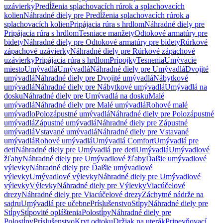
uzávierky
Predĺženia splachovacích rúrok a splachovacích
kolien
Náhradné diely pre Predĺženia splachovacích rúrok a
splachovacích kolien
Pripájacia rúra s hrdlom
Náhradné diely pre
Pripájacia rúra s hrdlom
Tesniace manžety
Odtokové armatúry pre
bidety
Náhradné diely pre Odtokové armatúry pre bidety
Rúrkové
zápachové uzávierky
Náhradné diely pre Rúrkové zápachové
uzávierky
Pripájacia rúra s hrdlom
Prípojky
Tesnenia
Umývacie
miesto
Umývadlá
Umývadlá
Náhradné diely pre Umývadlá
Dvojité
umývadlá
Náhradné diely pre Dvojité umývadlá
Nábytkové
umývadlá
Náhradné diely pre Nábytkové umývadlá
Umývadlá na
dosku
Náhradné diely pre Umývadlá na dosku
Malé
umývadlá
Náhradné diely pre Malé umývadlá
Rohové malé
umývadlo
Polozápustné umývadlá
Náhradné diely pre Polozápustné
umývadlá
Zápustné umývadlá
Náhradné diely pre Zápustné
umývadlá
Vstavané umývadlá
Náhradné diely pre Vstavané
umývadlá
Rohové umývadlá
Umývadlá Comfort
Umývadlá pre
deti
Náhradné diely pre Umývadlá pre deti
Umývadlá
Umývadlové
žľaby
Náhradné diely pre Umývadlové žľaby
Ďalšie umývadlové
výlevky
Náhradné diely pre Ďalšie umývadlové
výlevky
Umývadlové výlevky
Náhradné diely pre Umývadlové
výlevky
Výlevky
Náhradné diely pre Výlevky
Viacúčelové
drezy
Náhradné diely pre Viacúčelové drezy
Záchytné nádrže na
sadru
Umývadlá pre učebne
Príslušenstvo
Stĺpy
Náhradné diely pre
Stĺpy
Stĺpovité opláštenia
Polostĺpy
Náhradné diely pre
Polostĺpy
Príslušenstvo
Kryt odtoku
Držiak na uterák
Pripevňovací