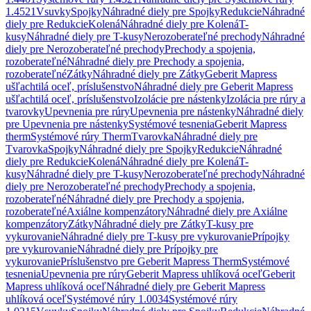
1.4521
Vsuvky
Spojky
Náhradné diely pre Spojky
Redukcie
Náhradné
diely pre Redukcie
Kolená
Náhradné diely pre Kolená
T-
kusy
Náhradné diely pre T-kusy
Nerozoberateľné prechody
Náhradné
diely pre Nerozoberateľné prechody
Prechody a spojenia,
rozoberateľné
Náhradné diely pre Prechody a spojenia,
rozoberateľné
Zátky
Náhradné diely pre Zátky
Geberit Mapress
ušľachtilá oceľ, príslušenstvo
Náhradné diely pre Geberit Mapress
ušľachtilá oceľ, príslušenstvo
Izolácie pre nástenky
Izolácia pre rúry a
tvarovky
Upevnenia pre rúry
Upevnenia pre nástenky
Náhradné diely
pre Upevnenia pre nástenky
Systémové tesnenia
Geberit Mapress
therm
Systémové rúry Therm
Tvarovka
Náhradné diely pre
Tvarovka
Spojky
Náhradné diely pre Spojky
Redukcie
Náhradné
diely pre Redukcie
Kolená
Náhradné diely pre Kolená
T-
kusy
Náhradné diely pre T-kusy
Nerozoberateľné prechody
Náhradné
diely pre Nerozoberateľné prechody
Prechody a spojenia,
rozoberateľné
Náhradné diely pre Prechody a spojenia,
rozoberateľné
Axiálne kompenzátory
Náhradné diely pre Axiálne
kompenzátory
Zátky
Náhradné diely pre Zátky
T-kusy pre
vykurovanie
Náhradné diely pre T-kusy pre vykurovanie
Prípojky
pre vykurovanie
Náhradné diely pre Prípojky pre
vykurovanie
Príslušenstvo pre Geberit Mapress Therm
Systémové
tesnenia
Upevnenia pre rúry
Geberit Mapress uhlíková oceľ
Geberit
Mapress uhlíková oceľ
Náhradné diely pre Geberit Mapress
uhlíková oceľ
Systémové rúry 1.0034
Systémové rúry