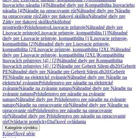
lisovacieho náradia [4]
Náhradné diely pre Kompatibilita lisovacieho
náradia [4]
Náradie na opracovanie rúr
Náhradné diely pre Náradie
na opracovanie rúr
Zátky pre tlakovú skúšku
Náhradné diely pre
Zátky pre tlakovú skúšku
Skúšobné
prostriedky
Príslušenstvo
Lisovacie prístroje
Náhradné diely pre
Lisovacie prístroje
Lisovacie prístroje, kompatibilita [1]
Náhradné
diely pre Lisovacie prístroje, kompatibilita [1]
Lisovacie prístroje,
kompatibilita [2]
Náhradné diely pre Lisovacie prístroje,
kompatibilita [2]
Lisovacie prístroje, kompatibilita [2XL]
Náhradné
diely pre Lisovacie prístroje, kompatibilita [2XL]
Kompatibilita
lisovacích prístrojov [4] / [2]
Náhradné diely pre Kompatibilita
lisovacích prístrojov [4] / [2]
Náradie pre Geberit Silent-db20/Geberit
PE
Náhradné diely pre Náradie pre Geberit Silent-db20/Geberit
PE
Náradie na elektrické zváranie
Náhradné diely pre Náradie na
elektrické zváranie
Príslušenstvo pre náradie na elektrické
zváranie
Náradie na zváranie natupo
Náhradné diely pre Náradie na
zváranie natupo
Príslušenstvo pre náradie na zváranie
natupo
Náhradné diely pre Príslušenstvo pre náradie na zváranie
natupo
Náradie na opracovanie rúr
Náhradné diely pre Náradie na
opracovanie rúr
Príslušenstvo pre náradie na opracovanie
rúr
Náhradné diely pre Príslušenstvo pre náradie na opracovanie
rúr
Ovládacie pomôcky
Diaľkové ovládania
Kategórie výrobku
Kúpeľňové série