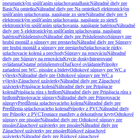
pneumatickým spúšťaním splachovania
Basic
Náhradné diely pre
Basic
Na omietku
Náhradné diely pre Na omietku
S elektronickým
spúšťaním splachovania, napájanie zo siete
Náhradné diely pre S
elektronickým spúšťaním splachovania, napájanie zo siete
S
elektronickým spúšťaním splachovania, napájanie batériou
Náhradné
diely pre S elektronickým spúšťaním splachovania, napájanie
batériou
Príslušenstvo
Náhradné diely pre Príslušenstvo
Súpravy pre
hrubú montáž a súpravy pre prestavbu
Náhradné diely pre Súpravy
pre hrubú montáž a súpravy pre prestavbu
Splachovacie rúrky,
splachovacie kolená a prechody
Súpravy na renováciu
Náhradné
diely pre Súpravy na renováciu
Krycie dosky
Integrované
ovládania
Ostatné príslušenstvo
Diaľkové ovládanie
Prípojky
zariadení pre WC, pisoáre a bidety
Odtokové súpravy pre WC a
výlevky
Náhradné diely pre Odtokové súpravy pre WC a
výlevky
Zápachové uzávierky
Náhradné diely pre Zápachové
uzávierky
Pripájacie kolená
Náhradné diely pre Pripájacie
kolená
Pripájacia rúra s hrdlom
Náhradné diely pre Pripájacia rúra s
hrdlom
Pripojovacie súpravy
Náhradné diely pre Pripojovacie
súpravy
Predĺženia splachovacieho kolena
Náhradné diely pre
Predĺženia splachovacieho kolena
Prípojky z PVC
Náhradné diely
pre Prípojky z PVC
Tesniace manžety a dekoratívne kryty
Odtokové
súpravy pre pisoáre
Náhradné diely pre Odtokové súpravy pre
pisoáre
Zápachové uzávierky pre pisoáre
Náhradné diely pre
Zápachové uzávierky pre pisoáre
Rúrkové zápachové
uzávierky
Náhradné diely pre Rúrkové zápachové