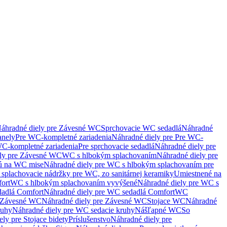
áhradné diely pre Závesné WC
Sprchovacie WC sedadlá
Náhradné
anely
Pre WC-kompletné zariadenia
Náhradné diely pre Pre WC-
C-kompletné zariadenia
Pre sprchovacie sedadlá
Náhradné diely pre
ely pre Závesné WC
WC s hlbokým splachovaním
Náhradné diely pre
nú na WC mise
Náhradné diely pre WC s hlbokým splachovaním pre
splachovacie nádržky pre WC, zo sanitárnej keramiky
Umiestnené na
ort
WC s hlbokým splachovaním vyvýšené
Náhradné diely pre WC s
adlá Comfort
Náhradné diely pre WC sedadlá Comfort
WC
Závesné WC
Náhradné diely pre Závesné WC
Stojace WC
Náhradné
ruhy
Náhradné diely pre WC sedacie kruhy
Nášľapné WC
So
ly pre Stojace bidety
Príslušenstvo
Náhradné diely pre