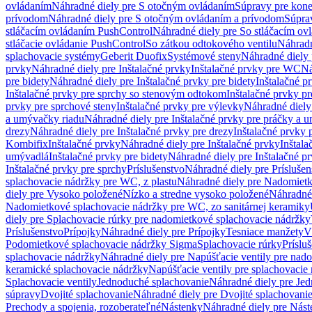
ovládaním
Náhradné diely pre S otočným ovládaním
Súpravy pre kone
prívodom
Náhradné diely pre S otočným ovládaním a prívodom
Súpra
stláčacím ovládaním PushControl
Náhradné diely pre So stláčacím o
stláčacie ovládanie PushControl
So zátkou odtokového ventilu
Náhradn
splachovacie systémy
Geberit Duofix
Systémové steny
Náhradné diely 
prvky
Náhradné diely pre Inštalačné prvky
Inštalačné prvky pre WC
Ná
pre bidety
Náhradné diely pre Inštalačné prvky pre bidety
Inštalačné p
Inštalačné prvky pre sprchy so stenovým odtokom
Inštalačné prvky pr
prvky pre sprchové steny
Inštalačné prvky pre výlevky
Náhradné diely
a umývačky riadu
Náhradné diely pre Inštalačné prvky pre práčky a 
drezy
Náhradné diely pre Inštalačné prvky pre drezy
Inštalačné prvky 
Kombifix
Inštalačné prvky
Náhradné diely pre Inštalačné prvky
Inštal
umývadlá
Inštalačné prvky pre bidety
Náhradné diely pre Inštalačné pr
Inštalačné prvky pre sprchy
Príslušenstvo
Náhradné diely pre Príslušen
splachovacie nádržky pre WC, z plastu
Náhradné diely pre Nadomietk
diely pre Vysoko položené
Nízko a stredne vysoko položené
Náhradné 
Nadomietkové splachovacie nádržky pre WC, zo sanitárnej keramiky
diely pre Splachovacie rúrky pre nadomietkové splachovacie nádržky
Príslušenstvo
Prípojky
Náhradné diely pre Prípojky
Tesniace manžety
V
Podomietkové splachovacie nádržky Sigma
Splachovacie rúrky
Príslu
splachovacie nádržky
Náhradné diely pre Napúšťacie ventily pre nad
keramické splachovacie nádržky
Napúšťacie ventily pre splachovacie
Splachovacie ventily
Jednoduché splachovanie
Náhradné diely pre Je
súpravy
Dvojité splachovanie
Náhradné diely pre Dvojité splachovani
Prechody a spojenia, rozoberateľné
Nástenky
Náhradné diely pre Nás