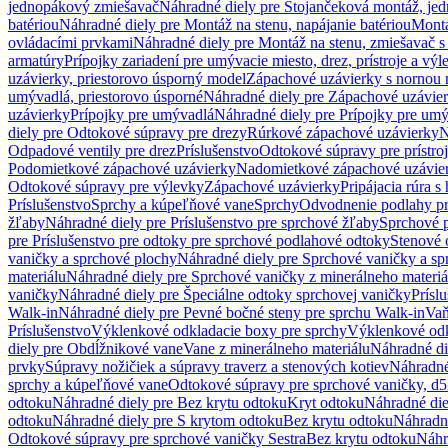
jednopákový zmiešavač
Náhradné diely pre Stojančeková montáž, je
batériou
Náhradné diely pre Montáž na stenu, napájanie batériou
Montá
ovládacími prvkami
Náhradné diely pre Montáž na stenu, zmiešavač 
armatúry
Prípojky zariadení pre umývacie miesto, drez, prístroje a výl
uzávierky, priestorovo úsporný model
Zápachové uzávierky s nornou 
umývadlá, priestorovo úsporné
Náhradné diely pre Zápachové uzávier
uzávierky
Prípojky pre umývadlá
Náhradné diely pre Prípojky pre um
diely pre Odtokové súpravy pre drezy
Rúrkové zápachové uzávierky
N
Odpadové ventily pre drez
Príslušenstvo
Odtokové súpravy pre prístro
Podomietkové zápachové uzávierky
Nadomietkové zápachové uzávie
Odtokové súpravy pre výlevky
Zápachové uzávierky
Pripájacia rúra s
Príslušenstvo
Sprchy a kúpeľňové vane
Sprchy
Odvodnenie podlahy pr
žľaby
Náhradné diely pre Príslušenstvo pre sprchové žľaby
Sprchové 
pre Príslušenstvo pre odtoky pre sprchové podlahové odtoky
Stenové 
vaničky a sprchové plochy
Náhradné diely pre Sprchové vaničky a sp
materiálu
Náhradné diely pre Sprchové vaničky z minerálneho materiá
vaničky
Náhradné diely pre Špeciálne odtoky sprchovej vaničky
Prísl
Walk-in
Náhradné diely pre Pevné bočné steny pre sprchu Walk-in
Vaň
Príslušenstvo
Výklenkové odkladacie boxy pre sprchy
Výklenkové odk
diely pre Obdĺžnikové vane
Vane z minerálneho materiálu
Náhradné di
prvky
Súpravy nožičiek a súpravy traverz a stenových kotiev
Náhradné 
sprchy a kúpeľňové vane
Odtokové súpravy pre sprchové vaničky, d
odtoku
Náhradné diely pre Bez krytu odtoku
Kryt odtoku
Náhradné die
odtoku
Náhradné diely pre S krytom odtoku
Bez krytu odtoku
Náhradné
Odtokové súpravy pre sprchové vaničky Sestra
Bez krytu odtoku
Náhr