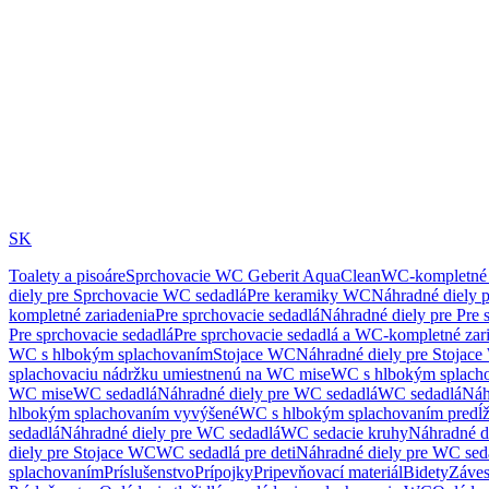
SK
Toalety a pisoáre
Sprchovacie WC Geberit AquaClean
WC-kompletné 
diely pre Sprchovacie WC sedadlá
Pre keramiky WC
Náhradné diely 
kompletné zariadenia
Pre sprchovacie sedadlá
Náhradné diely pre Pre 
Pre sprchovacie sedadlá
Pre sprchovacie sedadlá a WC-kompletné zar
WC s hlbokým splachovaním
Stojace WC
Náhradné diely pre Stojac
splachovaciu nádržku umiestnenú na WC mise
WC s hlbokým splach
WC mise
WC sedadlá
Náhradné diely pre WC sedadlá
WC sedadlá
Náh
hlbokým splachovaním vyvýšené
WC s hlbokým splachovaním predĺ
sedadlá
Náhradné diely pre WC sedadlá
WC sedacie kruhy
Náhradné d
diely pre Stojace WC
WC sedadlá pre deti
Náhradné diely pre WC seda
splachovaním
Príslušenstvo
Prípojky
Pripevňovací materiál
Bidety
Záves