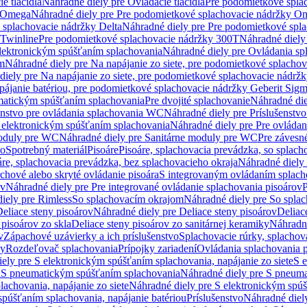
e tlačidlá
Náhradné diely pre Ovládacie tlačidlá
Pre podomietkové spla
y Omega
Náhradné diely pre Pre podomietkové splachovacie nádržky O
 splachovacie nádržky Delta
Náhradné diely pre Pre podomietkové spla
 Twinline
Pre podomietkové splachovacie nádržky 300T
Náhradné diely
lektronickým spúšťaním splachovania
Náhradné diely pre Ovládania s
cm
Náhradné diely pre Na napájanie zo siete, pre podomietkové splacho
diely pre Na napájanie zo siete, pre podomietkové splachovacie nádr
apájanie batériou, pre podomietkové splachovacie nádržky Geberit Sig
matickým spúšťaním splachovania
Pre dvojité splachovanie
Náhradné die
enstvo pre ovládania splachovania WC
Náhradné diely pre Príslušenstv
 elektronickým spúšťaním splachovania
Náhradné diely pre Pre ovláda
oduly pre WC
Náhradné diely pre Sanitárne moduly pre WC
Pre záves
vo
Spotrebný materiál
Pisoáre
Pisoáre, splachovacia prevádzka, so splac
áre, splachovacia prevádzka, bez splachovacieho okraja
Náhradné diely 
chové alebo skryté ovládanie pisoára
S integrovaným ovládaním splach
ov
Náhradné diely pre Pre integrované ovládanie splachovania pisoárov
P
iely pre Rimless
So splachovacím okrajom
Náhradné diely pre So spla
eliace steny pisoárov
Náhradné diely pre Deliace steny pisoárov
Deliac
 pisoárov zo skla
Deliace steny pisoárov zo sanitárnej keramiky
Náhradné
v
Zápachové uzávierky a ich príslušenstvo
Splachovacie rúrky, splachov
ly
Rozdeľovač splachovania
Prípojky zariadení
Ovládania splachovania 
ely pre S elektronickým spúšťaním splachovania, napájanie zo siete
S e
u
S pneumatickým spúšťaním splachovania
Náhradné diely pre S pneum
achovania, napájanie zo siete
Náhradné diely pre S elektronickým spúš
spúšťaním splachovania, napájanie batériou
Príslušenstvo
Náhradné diely