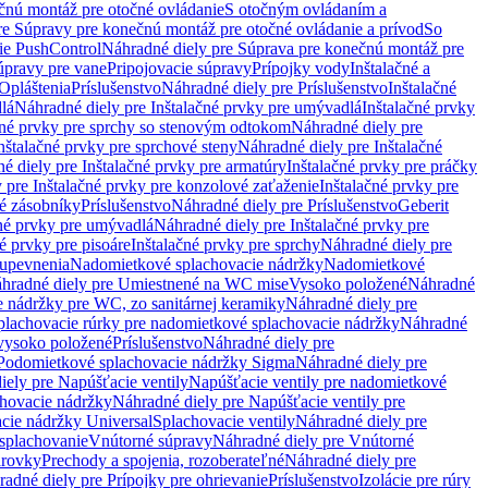
čnú montáž pre otočné ovládanie
S otočným ovládaním a
re Súpravy pre konečnú montáž pre otočné ovládanie a prívod
So
ie PushControl
Náhradné diely pre Súprava pre konečnú montáž pre
úpravy pre vane
Pripojovacie súpravy
Prípojky vody
Inštalačné a
Opláštenia
Príslušenstvo
Náhradné diely pre Príslušenstvo
Inštalačné
lá
Náhradné diely pre Inštalačné prvky pre umývadlá
Inštalačné prvky
čné prvky pre sprchy so stenovým odtokom
Náhradné diely pre
nštalačné prvky pre sprchové steny
Náhradné diely pre Inštalačné
é diely pre Inštalačné prvky pre armatúry
Inštalačné prvky pre práčky
 pre Inštalačné prvky pre konzolové zaťaženie
Inštalačné prvky pre
né zásobníky
Príslušenstvo
Náhradné diely pre Príslušenstvo
Geberit
čné prvky pre umývadlá
Náhradné diely pre Inštalačné prvky pre
é prvky pre pisoáre
Inštalačné prvky pre sprchy
Náhradné diely pre
 upevnenia
Nadomietkové splachovacie nádržky
Nadomietkové
hradné diely pre Umiestnené na WC mise
Vysoko položené
Náhradné
 nádržky pre WC, zo sanitárnej keramiky
Náhradné diely pre
plachovacie rúrky pre nadomietkové splachovacie nádržky
Náhradné
 vysoko položené
Príslušenstvo
Náhradné diely pre
Podomietkové splachovacie nádržky Sigma
Náhradné diely pre
iely pre Napúšťacie ventily
Napúšťacie ventily pre nadomietkové
chovacie nádržky
Náhradné diely pre Napúšťacie ventily pre
acie nádržky Universal
Splachovacie ventily
Náhradné diely pre
 splachovanie
Vnútorné súpravy
Náhradné diely pre Vnútorné
arovky
Prechody a spojenia, rozoberateľné
Náhradné diely pre
adné diely pre Prípojky pre ohrievanie
Príslušenstvo
Izolácie pre rúry