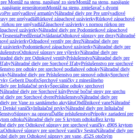
pre Montáž na stenu, napájané zo siete
Montáž na stenu, napájanie
, napájanie generátorom
Montáž na stenu, zmiešavač s dvomi
vo
Pre umývadlové armatúry
Náhradné diely pre Pre umývadlové
ravy pre umývadlá
Rúrkové zápachové uzávierky
Rúrkové zápachové
u rúrkou pre umývadlá
Zápachové uzávierky s nornou rúrkou pre
ápachové uzávierky
Náhradné diely pre Podomietkové zápachové
ky
Tesnenia
Predĺženia
Ovládania
Odtokové súpravy pre drezy
Náhradné
ové uzávierky
Odpadové ventily pre drez
Náhradné diely pre
é uzávierky
Podomietkové zápachové uzávierky
Náhradné diely pre
slušenstvo
Odtokové súpravy pre výlevky
Náhradné diely pre
radné diely pre Odtokové ventily
Príslušenstvo
Náhradné diely pre
žľaby
Náhradné diely pre Sprchové žľaby
Príslušenstvo pre sprchové
ušenstvo pre odtoky pre sprchové podlahové odtoky
Náhradné diely
toky
Náhradné diely pre Príslušenstvo pre stenové odtoky
Sprchové
prvky Geberit Duofix
Sprchové vaničky z minerálneho
iely pre Inštalačné prvky
Špeciálne odtoky sprchovej
Náhradné diely pre Sprchové kúty
Pevné bočné steny pre sprchu
é diely pre Sprchové dvere
Príslušenstvo
Náhradné diely pre
iely pre Vane zo sanitárneho akrylátu
Obdĺžnikové vane
Náhradné
e Detské vaničky
Inštalačné prvky
Náhradné diely pre Inštalačné
ušenstvo
Súpravy na opravu
Ďalšie príslušenstvo
Prípojky zariadení pre
ytom odtoku
Náhradné diely pre S krytom odtoku
Bez krytu
né diely pre Odtokové súpravy pre sprchové vaničky, d90
S krytom
ku
Odtokové súpravy pre sprchové vaničky Sestra
Náhradné diely pre
dné diely pre Odtokové súpravy pre vane, d52
S otočným