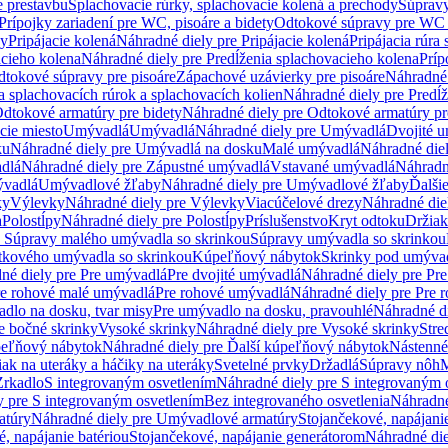
e prestavbu
Splachovacie rúrky, splachovacie kolená a prechody
Súpravy
Prípojky zariadení pre WC, pisoáre a bidety
Odtokové súpravy pre WC 
ky
Pripájacie kolená
Náhradné diely pre Pripájacie kolená
Pripájacia rúra
acieho kolena
Náhradné diely pre Predĺženia splachovacieho kolena
Príp
dtokové súpravy pre pisoáre
Zápachové uzávierky pre pisoáre
Náhradné 
a splachovacích rúrok a splachovacích kolien
Náhradné diely pre Predĺž
dtokové armatúry pre bidety
Náhradné diely pre Odtokové armatúry pr
ie miesto
Umývadlá
Umývadlá
Náhradné diely pre Umývadlá
Dvojité 
ku
Náhradné diely pre Umývadlá na dosku
Malé umývadlá
Náhradné die
dlá
Náhradné diely pre Zápustné umývadlá
Vstavané umývadlá
Náhradn
vadlá
Umývadlové žľaby
Náhradné diely pre Umývadlové žľaby
Ďalši
ky
Výlevky
Náhradné diely pre Výlevky
Viacúčelové drezy
Náhradné die
a
Polostĺpy
Náhradné diely pre Polostĺpy
Príslušenstvo
Kryt odtoku
Držiak
e Súpravy malého umývadla so skrinkou
Súpravy umývadla so skrinkou
tkového umývadla so skrinkou
Kúpeľňový nábytok
Skrinky pod umýva
né diely pre Pre umývadlá
Pre dvojité umývadlá
Náhradné diely pre Pre
re rohové malé umývadlá
Pre rohové umývadlá
Náhradné diely pre Pre 
dlo na dosku, tvar misy
Pre umývadlo na dosku, pravouhlé
Náhradné di
e bočné skrinky
Vysoké skrinky
Náhradné diely pre Vysoké skrinky
Stre
peľňový nábytok
Náhradné diely pre Ďalší kúpeľňový nábytok
Nástenné
ak na uteráky a háčiky na uteráky
Svetelné prvky
Držadlá
Súpravy nôh
M
Zrkadlo
S integrovaným osvetlením
Náhradné diely pre S integrovaným 
y pre S integrovaným osvetlením
Bez integrovaného osvetlenia
Náhradné
atúry
Náhradné diely pre Umývadlové armatúry
Stojančekové, napájanie
, napájanie batériou
Stojančekové, napájanie generátorom
Náhradné die