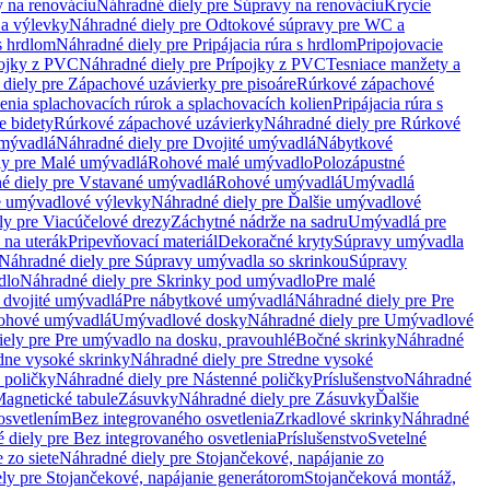
 na renováciu
Náhradné diely pre Súpravy na renováciu
Krycie
a výlevky
Náhradné diely pre Odtokové súpravy pre WC a
 s hrdlom
Náhradné diely pre Pripájacia rúra s hrdlom
Pripojovacie
ojky z PVC
Náhradné diely pre Prípojky z PVC
Tesniace manžety a
diely pre Zápachové uzávierky pre pisoáre
Rúrkové zápachové
enia splachovacích rúrok a splachovacích kolien
Pripájacia rúra s
e bidety
Rúrkové zápachové uzávierky
Náhradné diely pre Rúrkové
umývadlá
Náhradné diely pre Dvojité umývadlá
Nábytkové
ly pre Malé umývadlá
Rohové malé umývadlo
Polozápustné
é diely pre Vstavané umývadlá
Rohové umývadlá
Umývadlá
e umývadlové výlevky
Náhradné diely pre Ďalšie umývadlové
ly pre Viacúčelové drezy
Záchytné nádrže na sadru
Umývadlá pre
 na uterák
Pripevňovací materiál
Dekoračné kryty
Súpravy umývadla
Náhradné diely pre Súpravy umývadla so skrinkou
Súpravy
dlo
Náhradné diely pre Skrinky pod umývadlo
Pre malé
 dvojité umývadlá
Pre nábytkové umývadlá
Náhradné diely pre Pre
rohové umývadlá
Umývadlové dosky
Náhradné diely pre Umývadlové
ely pre Pre umývadlo na dosku, pravouhlé
Bočné skrinky
Náhradné
dne vysoké skrinky
Náhradné diely pre Stredne vysoké
 poličky
Náhradné diely pre Nástenné poličky
Príslušenstvo
Náhradné
agnetické tabule
Zásuvky
Náhradné diely pre Zásuvky
Ďalšie
osvetlením
Bez integrovaného osvetlenia
Zrkadlové skrinky
Náhradné
 diely pre Bez integrovaného osvetlenia
Príslušenstvo
Svetelné
 zo siete
Náhradné diely pre Stojančekové, napájanie zo
ly pre Stojančekové, napájanie generátorom
Stojančeková montáž,