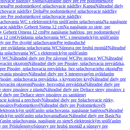
chovacie nádržky Sigma
Náhradné diely pre Pre podomietkové
mega
Pre podomietkové splachovacie nádržky Kappa
Náhradné diely
chovacie nádržky Delta
Pre podomietkové splachovacie nádržky
 pre Pre podomietkové splachovacie nádržky
plachovania WC s elektronickým spúšťaním splachovania
Na napájanie
vacie nádržky Geberit Sigma 12 cm
Na napájanie zo siete, pre
žky Geberit Omega 12 cm
Pre napájanie batériou, pre podomietkové
ma 12 cm
Ovládania splachovania WC s pneumatickým spúšťaním
ly pre Pre dvojité splachovanie
Pre jednoduché
o pre ovládania splachovania WC
Súprava pre hrubú montáž
Náhradné
nia splachovania WC s elektronickým spúšťaním
né WC
Náhradné diely pre Pre závesné WC
Pre stojace WC
Náhradné
hovacím okrajom
Náhradné diely pre Pisoáre, splachovacia prevádzka,
pre Pisoáre, splachovacia prevádzka, bez splachovacieho okraja
Pre
ovania pisoárov
Náhradné diely pre S integrovaným ovládaním
isoáre, splachovacia prevádzka, s krytom/pre kryt
Náhradné diely pre
chovacím okrajom
Pisoáre, bezvodná prevádzka
Náhradné diely pre
e steny pisoárov z plastu
Náhradné diely pre Deliace steny pisoárov z
 diely pre Deliace steny pisoárov zo sanitárnej
acie kolená a prechody
Náhradné diely pre Splachovacie rúrky,
pisoárov
Podomietkové
Náhradné diely pre Podomietkové
S
lektronickým spúšťaním splachovania, napájanie batériou
Náhradné
atickým spúšťaním splachovania
Basic
Náhradné diely pre Basic
Na
ťaním splachovania, napájanie zo siete
S elektronickým spúšťaním
 pre Príslušenstvo
Súpravy pre hrubú montáž a súpravy pre