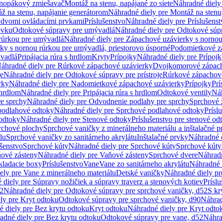
dnopákový zmiešavač
Montáž na stenu, napájané zo siete
Náhradné diely 
ž na stenu, napájanie generátorom
Náhradné diely pre Montáž na stenu
s dvomi ovládacími prvkami
Príslušenstvo
Náhradné diely pre Príslušenst
evku
Odtokové súpravy pre umývadlá
Náhradné diely pre Odtokové súp
rúrkou pre umývadlá
Náhradné diely pre Zápachové uzávierky s norno
ky s nornou rúrkou pre umývadlá, priestorovo úsporné
Podomietkové z
ývadlá
Pripájacia rúra s hrdlom
Kryty
Prípojky
Náhradné diely pre Prípoj
áhradné diely pre Rúrkové zápachové uzávierky
Dvojkomorové zápach
je
Náhradné diely pre Odtokové súpravy pre prístroje
Rúrkové zápachov
rky
Náhradné diely pre Nadomietkové zápachové uzávierky
Prípojky
Prí
 hrdlom
Náhradné diely pre Pripájacia rúra s hrdlom
Odtokové ventily
Náh
e sprchy
Náhradné diely pre Odvodnenie podlahy pre sprchy
Sprchové 
podlahové odtoky
Náhradné diely pre Sprchové podlahové odtoky
Prísl
odtoky
Náhradné diely pre Stenové odtoky
Príslušenstvo pre stenové od
rchové plochy
Sprchové vaničky z minerálneho materiálu a inštalačné 
lu
Sprchové vaničky zo sanitárneho akrylátu
Inštalačné prvky
Náhradné d
ušenstvo
Sprchové kúty
Náhradné diely pre Sprchové kúty
Sprchové kúty
ové zásteny
Náhradné diely pre Vaňové zásteny
Sprchové dvere
Náhradn
ladacie boxy
Príslušenstvo
Vane
Vane zo sanitárneho akrylátu
Náhradné d
ely pre Vane z minerálneho materiálu
Detské vaničky
Náhradné diely pr
diely pre Súpravy nožičiek a súpravy traverz a stenových kotiev
Prísl
52
Náhradné diely pre Odtokové súpravy pre sprchové vaničky, d52
S kr
ly pre Kryt odtoku
Odtokové súpravy pre sprchové vaničky, d90
Náhrad
 diely pre Bez krytu odtoku
Kryt odtoku
Náhradné diely pre Kryt odto
adné diely pre Bez krytu odtoku
Odtokové súpravy pre vane, d52
Náhra