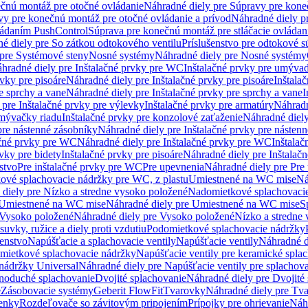
čnú montáž pre otočné ovládanie
Náhradné diely pre Súpravy pre kone
vy pre konečnú montáž pre otočné ovládanie a prívod
Náhradné diely p
vládaním PushControl
Súprava pre konečnú montáž pre stláčacie ovládan
é diely pre So zátkou odtokového ventilu
Príslušenstvo pre odtokové s
pre Systémové steny
Nosné systémy
Náhradné diely pre Nosné systémy
hradné diely pre Inštalačné prvky pre WC
Inštalačné prvky pre umývad
rvky pre pisoáre
Náhradné diely pre Inštalačné prvky pre pisoáre
Inštala
e sprchy a vane
Náhradné diely pre Inštalačné prvky pre sprchy a vane
I
 pre Inštalačné prvky pre výlevky
Inštalačné prvky pre armatúry
Náhradn
umývačky riadu
Inštalačné prvky pre konzolové zaťaženie
Náhradné diely
pre nástenné zásobníky
Náhradné diely pre Inštalačné prvky pre násten
ačné prvky pre WC
Náhradné diely pre Inštalačné prvky pre WC
Inštala
vky pre bidety
Inštalačné prvky pre pisoáre
Náhradné diely pre Inštalačn
stvo
Pre inštalačné prvky pre WC
Pre upevnenia
Náhradné diely pre Pre
ové splachovacie nádržky pre WC, z plastu
Umiestnené na WC mise
Ná
diely pre Nízko a stredne vysoko položené
Nadomietkové splachovacie
Umiestnené na WC mise
Náhradné diely pre Umiestnené na WC mise
S
Vysoko položené
Náhradné diely pre Vysoko položené
Nízko a stredne
suvky, ružice a diely proti vzdutiu
Podomietkové splachovacie nádržky
šenstvo
Napúšťacie a splachovacie ventily
Napúšťacie ventily
Náhradné d
omietkové splachovacie nádržky
Napúšťacie ventily pre keramické spla
 nádržky Universal
Náhradné diely pre Napúšťacie ventily pre splachov
dnoduché splachovanie
Dvojité splachovanie
Náhradné diely pre Dvojité
e
Zásobovacie systémy
Geberit FlowFit
Tvarovky
Náhradné diely pre Tv
tenky
Rozdeľovače so závitovým pripojením
Prípojky pre ohrievanie
Náhr