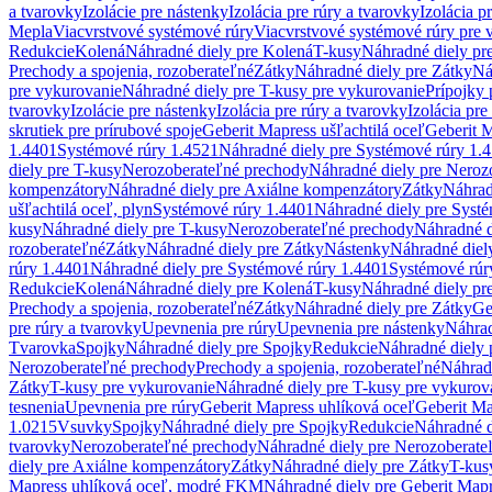
a tvarovky
Izolácie pre nástenky
Izolácia pre rúry a tvarovky
Izolácia p
Mepla
Viacvrstvové systémové rúry
Viacvrstvové systémové rúry pre 
Redukcie
Kolená
Náhradné diely pre Kolená
T-kusy
Náhradné diely pr
Prechody a spojenia, rozoberateľné
Zátky
Náhradné diely pre Zátky
Ná
pre vykurovanie
Náhradné diely pre T-kusy pre vykurovanie
Prípojky 
tvarovky
Izolácie pre nástenky
Izolácia pre rúry a tvarovky
Izolácia pre
skrutiek pre prírubové spoje
Geberit Mapress ušľachtilá oceľ
Geberit M
1.4401
Systémové rúry 1.4521
Náhradné diely pre Systémové rúry 1.
diely pre T-kusy
Nerozoberateľné prechody
Náhradné diely pre Neroz
kompenzátory
Náhradné diely pre Axiálne kompenzátory
Zátky
Náhrad
ušľachtilá oceľ, plyn
Systémové rúry 1.4401
Náhradné diely pre Syst
kusy
Náhradné diely pre T-kusy
Nerozoberateľné prechody
Náhradné d
rozoberateľné
Zátky
Náhradné diely pre Zátky
Nástenky
Náhradné diel
rúry 1.4401
Náhradné diely pre Systémové rúry 1.4401
Systémové rúr
Redukcie
Kolená
Náhradné diely pre Kolená
T-kusy
Náhradné diely pr
Prechody a spojenia, rozoberateľné
Zátky
Náhradné diely pre Zátky
Ge
pre rúry a tvarovky
Upevnenia pre rúry
Upevnenia pre nástenky
Náhrad
Tvarovka
Spojky
Náhradné diely pre Spojky
Redukcie
Náhradné diely 
Nerozoberateľné prechody
Prechody a spojenia, rozoberateľné
Náhradn
Zátky
T-kusy pre vykurovanie
Náhradné diely pre T-kusy pre vykurov
tesnenia
Upevnenia pre rúry
Geberit Mapress uhlíková oceľ
Geberit Ma
1.0215
Vsuvky
Spojky
Náhradné diely pre Spojky
Redukcie
Náhradné d
tvarovky
Nerozoberateľné prechody
Náhradné diely pre Nerozoberate
diely pre Axiálne kompenzátory
Zátky
Náhradné diely pre Zátky
T-kus
Mapress uhlíková oceľ, modré FKM
Náhradné diely pre Geberit Map