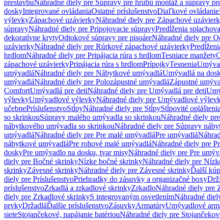
prestavbu
Náhradné diely pre Súpravy pre hrubú montáž a súpravy pr
dosky
Integrované ovládania
Ostatné príslušenstvo
Diaľkové ovládanie
výlevky
Zápachové uzávierky
Náhradné diely pre Zápachové uzávier
súpravy
Náhradné diely pre Pripojovacie súpravy
Predĺženia splachov
dekoratívne kryty
Odtokové súpravy pre pisoáre
Náhradné diely pre O
uzávierky
Náhradné diely pre Rúrkové zápachové uzávierky
Predĺženi
hrdlom
Náhradné diely pre Pripájacia rúra s hrdlom
Tesniace manžety
O
zápachové uzávierky
Pripájacia rúra s hrdlom
Prípojky
Tesnenia
Umývac
umývadlá
Náhradné diely pre Nábytkové umývadlá
Umývadlá na dos
umývadlá
Náhradné diely pre Polozápustné umývadlá
Zápustné umýva
Comfort
Umývadlá pre deti
Náhradné diely pre Umývadlá pre deti
Umý
výlevky
Umývadlové výlevky
Náhradné diely pre Umývadlové výlev
učebne
Príslušenstvo
Stĺpy
Náhradné diely pre Stĺpy
Stĺpovité oplášteni
so skrinkou
Súpravy malého umývadla so skrinkou
Náhradné diely pr
nábytkového umývadla so skrinkou
Náhradné diely pre Súpravy náby
umývadlá
Náhradné diely pre Pre malé umývadlá
Pre umývadlá
Náhrad
nábytkové umývadlá
Pre rohové malé umývadlá
Náhradné diely pre P
dosky
Pre umývadlo na dosku, tvar misy
Náhradné diely pre Pre umýva
diely pre Bočné skrinky
Nízke bočné skrinky
Náhradné diely pre Nízk
skrinky
Závesné skrinky
Náhradné diely pre Závesné skrinky
Ďalší kú
diely pre Príslušenstvo
Priehradky do zásuvky a organizačné boxy
Drži
príslušenstvo
Zrkadlá a zrkadlové skrinky
Zrkadlo
Náhradné diely pre 
diely pre Zrkadlové skrinky
S integrovaným osvetlením
Náhradné diel
prvky
Držadlá
Ďalšie príslušenstvo
Zásuvky
Armatúry
Umývadlové arm
siete
Stojančekové, napájanie batériou
Náhradné diely pre Stojančekové