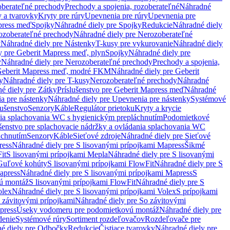
oberateľné prechody
Prechody a spojenia, rozoberateľné
Náhradné
y a tvarovky
Kryty pre rúry
Upevnenia pre rúry
Upevnenia pre
press meď
Spojky
Náhradné diely pre Spojky
Redukcie
Náhradné diely
ozoberateľné prechody
Náhradné diely pre Nerozoberateľné
y
Náhradné diely pre Nástenky
T-kusy pre vykurovanie
Náhradné diely
y pre Geberit Mapress meď, plyn
Spojky
Náhradné diely pre
y
Náhradné diely pre Nerozoberateľné prechody
Prechody a spojenia,
eberit Mapress meď, modré FKM
Náhradné diely pre Geberit
y
Náhradné diely pre T-kusy
Nerozoberateľné prechody
Náhradné
é diely pre Zátky
Príslušenstvo pre Geberit Mapress meď
Náhradné
a pre nástenky
Náhradné diely pre Upevnenia pre nástenky
Systémové
lušenstvo
Senzory
Káble
Regulátor prietoku
Kryty a krycie
nia splachovania WC s hygienickým prepláchnutím
Podomietkové
ušenstvo pre splachovacie nádržky a ovládania splachovania WC
áchnutím
Senzory
Káble
Sieťové zdroje
Náhradné diely pre Sieťové
ress
Náhradné diely pre S lisovanými prípojkami Mapress
Šikmé
it
S lisovanými prípojkami Mepla
Náhradné diely pre S lisovanými
 Guľové kohúty
S lisovanými prípojkami FlowFit
Náhradné diely pre S
apress
Náhradné diely pre S lisovanými prípojkami Mapress
S
ú montáž
S lisovanými prípojkami FlowFit
Náhradné diely pre S
olex
Náhradné diely pre S lisovanými prípojkami Volex
S prípojkami
 závitovými prípojkami
Náhradné diely pre So závitovými
press
Úseky vodomeru pre podomietkovú montáž
Náhradné diely pre
denie
Systémové rúry
Sortiment rozdeľovačov
Rozdeľovače pre
é diely pre Odbočky
Redukcie
Čistiace tvarovky
Náhradné diely pre