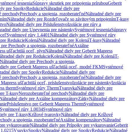
stémové tesnenia
Súpravy skrutiek pre pripojenia prírubou
Geberit
ely pre Spojky
Redukcie
Náhradné diely pre
é prechody
Prechody a spojenia, rozoberateľné
Náhradné diely pre
ením
Náhradné diely pre Rozdeľovače so závitovým pripojením
T-kusy
stvo
Náhradné diely pre Príslušenstvo
Izolácie pre rúry a
radné diely pre Upevnenia pre nástenky
Systémové tesnenia
Súpravy
oceľ
Systémové rúry 1.4401
Náhradné diely pre Systémové rúry
 pre Redukcie
Kolená
Náhradné diely pre Kolená
T-kusy
Náhradné
 pre Prechody a spojenia, rozoberateľné
Axiálne
ss ušľachtilá oceľ, plyn
Náhradné diely pre Geberit Mapress
áhradné diely pre Redukcie
Kolená
Náhradné diely pre Kolená
T-
Náhradné diely pre Prechody a spojenia,
diely pre Geberit Mapress ušľachtilá oceľ, modré FKM
Systémové
adné diely pre Spojky
Redukcie
Náhradné diely pre
é prechody
Prechody a spojenia, rozoberateľné
Náhradné diely pre
 Mapress ušľachtilá oceľ, príslušenstvo
Izolácie pre nástenky
Izolácia
ess therm
Systémové rúry Therm
Tvarovka
Náhradné diely pre
pre T-kusy
Nerozoberateľné prechody
Náhradné diely pre
Náhradné diely pre Axiálne kompenzátory
Zátky
Náhradné diely pre
anie
Príslušenstvo pre Geberit Mapress Therm
Systémové
Systémové rúry 1.0034
Systémové rúry
iely pre T-kusy
Krížové tvarovky
Náhradné diely pre Krížové
echody a spojenia, rozoberateľné
Axiálne kompenzátory
Náhradné
 pre vykurovanie
Náhradné diely pre Prípojky pre vykurovanie
Geberit
 1.0215
Vsuvky
Spojky
Náhradné diely pre Spojky
Redukcie
Náhradné