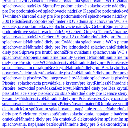
Príslušenstvo
Ovládacie tlačidlá a ovládania splachovania WC
Ovládaci
splachovacie nádržky Sigma
Pre podomietkové splachovacie nádržk
pre Pre podomietkové splachovacie nádržky Kappa
Pre podomietkové
Twinline
Náhradné diely pre Pre podomietkové splachovacie nádržky
300T
Príslušenstvo
Spotrebný materiál
Ovládania splachovania WC s e
zo siete, pre podomietkové splachovacie nádržky Geberit Sigma 12 
podomietkové splachovacie nádržky Geberit Omega 12 cm
Náhradné 
splachovacie nádržky Geberit Sigma 12 cm
Náhradné diely pre Pre n
splachovania
Náhradné diely pre Ovládania splachovania WC s pneu
splachovanie
Náhradné diely pre Pre jednoduché splachovanie
Prísluš
diely pre Súprava pre hrubú montáž
Pre ovládania splachovania WC s
splachovania
Spojenia
Sanitárne moduly Geberit Monolith
Sanitárne m
diely pre Pre stojace WC
Príslušenstvo
Náhradné diely pre Príslušenst
so splachovacím okrajom
Bez krytu
Náhradné diely pre Bez krytu
Piso
povrchové alebo skryté ovládanie pisoára
Náhradné diely pre Pre povr
splachovania pisoárov
Pre integrované ovládanie splachovania pisoár
Pisoáre, splachovacia prevádzka, s krytom/pre kryt
Rimless
Náhradné d
Pisoáre, bezvodná prevádzka
Bez krytu
Náhradné diely pre Bez krytu
D
plastu
Deliace steny pisoárov zo skla
Náhradné diely pre Deliace steny
keramiky
Príslušenstvo
Náhradné diely pre Príslušenstvo
Kryty pisoáro
splachovacie kolená a prechody
Pripevňovací materiál
Odtokové venti
elektronickým spúšťaním splachovania, napájanie zo siete
Náhradné di
diely pre S elektronickým spúšťaním splachovania, napájanie batério
omietku
Náhradné diely pre Na omietku
S elektronickým spúšťaním spl
splachovania, napájanie batériou
Náhradné diely pre S elektronickým 