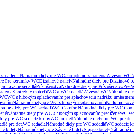
zariadenia
Náhradné diely pre WC-kompletné zariadenia
Závesné WC
N
pre Pre keramiky WC
Dizajnové panely
Náhradné diely pre Dizajnové p
sprchovacie sedadlá
Príslušenstvo
Náhradné diely pre Príslušenstvo
Pre W
iadenia
Spotrebný materiál
WC a WC sedadlá
Závesné WC
Náhradné di
e WC
WC s hlbokým splachovaním pre splachovaciu nádržku umiestne
ovaním
Náhradné diely pre WC s hlbokým splachovaním
Nadomietkové 
radné diely pre WC sedadlá
WC Comfort
Náhradné diely pre WC Comf
žené
Náhradné diely pre WC s hlbokým splachovaním predĺžené
WC sed
iely pre WC sedacie kruhy
WC pre deti
Náhradné diely pre WC pre deti
dlá pre deti
WC sedadlá
Náhradné diely pre WC sedadlá
WC sedacie k
né bidety
Náhradné diely pre Závesné bidety
Stojace bidety
Náhradné die