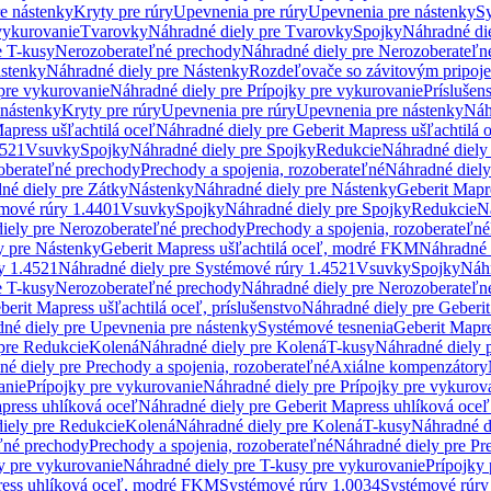
re nástenky
Kryty pre rúry
Upevnenia pre rúry
Upevnenia pre nástenky
Sy
vykurovanie
Tvarovky
Náhradné diely pre Tvarovky
Spojky
Náhradné di
e T-kusy
Nerozoberateľné prechody
Náhradné diely pre Nerozoberateľn
stenky
Náhradné diely pre Nástenky
Rozdeľovače so závitovým pripoj
pre vykurovanie
Náhradné diely pre Prípojky pre vykurovanie
Príslušen
 nástenky
Kryty pre rúry
Upevnenia pre rúry
Upevnenia pre nástenky
Náh
apress ušľachtilá oceľ
Náhradné diely pre Geberit Mapress ušľachtilá 
4521
Vsuvky
Spojky
Náhradné diely pre Spojky
Redukcie
Náhradné diely
oberateľné prechody
Prechody a spojenia, rozoberateľné
Náhradné diely
né diely pre Zátky
Nástenky
Náhradné diely pre Nástenky
Geberit Mapre
émové rúry 1.4401
Vsuvky
Spojky
Náhradné diely pre Spojky
Redukcie
N
iely pre Nerozoberateľné prechody
Prechody a spojenia, rozoberateľné
y pre Nástenky
Geberit Mapress ušľachtilá oceľ, modré FKM
Náhradné 
y 1.4521
Náhradné diely pre Systémové rúry 1.4521
Vsuvky
Spojky
Náhr
e T-kusy
Nerozoberateľné prechody
Náhradné diely pre Nerozoberateľn
berit Mapress ušľachtilá oceľ, príslušenstvo
Náhradné diely pre Geberit
né diely pre Upevnenia pre nástenky
Systémové tesnenia
Geberit Mapr
pre Redukcie
Kolená
Náhradné diely pre Kolená
T-kusy
Náhradné diely 
é diely pre Prechody a spojenia, rozoberateľné
Axiálne kompenzátory
anie
Prípojky pre vykurovanie
Náhradné diely pre Prípojky pre vykurov
press uhlíková oceľ
Náhradné diely pre Geberit Mapress uhlíková oceľ
iely pre Redukcie
Kolená
Náhradné diely pre Kolená
T-kusy
Náhradné d
ľné prechody
Prechody a spojenia, rozoberateľné
Náhradné diely pre Pr
y pre vykurovanie
Náhradné diely pre T-kusy pre vykurovanie
Prípojky
ress uhlíková oceľ, modré FKM
Systémové rúry 1.0034
Systémové rúry