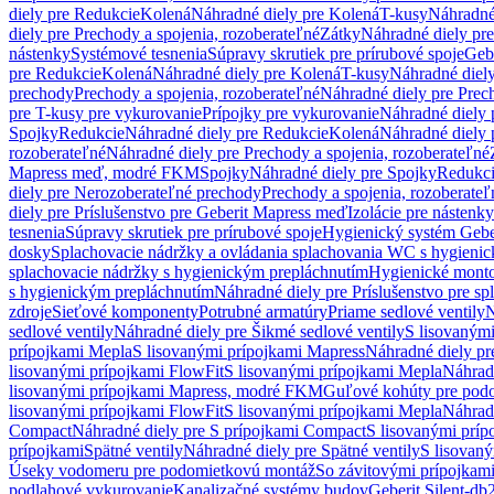
diely pre Redukcie
Kolená
Náhradné diely pre Kolená
T-kusy
Náhradné
diely pre Prechody a spojenia, rozoberateľné
Zátky
Náhradné diely pr
nástenky
Systémové tesnenia
Súpravy skrutiek pre prírubové spoje
Geb
pre Redukcie
Kolená
Náhradné diely pre Kolená
T-kusy
Náhradné diely
prechody
Prechody a spojenia, rozoberateľné
Náhradné diely pre Prech
pre T-kusy pre vykurovanie
Prípojky pre vykurovanie
Náhradné diely 
Spojky
Redukcie
Náhradné diely pre Redukcie
Kolená
Náhradné diely 
rozoberateľné
Náhradné diely pre Prechody a spojenia, rozoberateľné
Mapress meď, modré FKM
Spojky
Náhradné diely pre Spojky
Redukc
diely pre Nerozoberateľné prechody
Prechody a spojenia, rozoberateľ
diely pre Príslušenstvo pre Geberit Mapress meď
Izolácie pre nástenky
tesnenia
Súpravy skrutiek pre prírubové spoje
Hygienický systém Gebe
dosky
Splachovacie nádržky a ovládania splachovania WC s hygieni
splachovacie nádržky s hygienickým prepláchnutím
Hygienické mont
s hygienickým prepláchnutím
Náhradné diely pre Príslušenstvo pre s
zdroje
Sieťové komponenty
Potrubné armatúry
Priame sedlové ventily
N
sedlové ventily
Náhradné diely pre Šikmé sedlové ventily
S lisovanými
prípojkami Mepla
S lisovanými prípojkami Mapress
Náhradné diely pr
lisovanými prípojkami FlowFit
S lisovanými prípojkami Mepla
Náhrad
lisovanými prípojkami Mapress, modré FKM
Guľové kohúty pre pod
lisovanými prípojkami FlowFit
S lisovanými prípojkami Mepla
Náhrad
Compact
Náhradné diely pre S prípojkami Compact
S lisovanými príp
prípojkami
Spätné ventily
Náhradné diely pre Spätné ventily
S lisovan
Úseky vodomeru pre podomietkovú montáž
So závitovými prípojkam
podlahové vykurovanie
Kanalizačné systémy budov
Geberit Silent-db